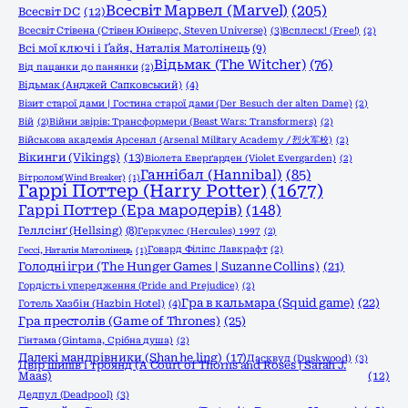
Всесвіт Марвел (Marvel)
(205)
Всесвіт DC
(12)
Всесвіт Стівена (Стівен Юніверс, Steven Universe)
(3)
Всплеск! (Free!)
(2)
Всі мої ключі і Ґайя, Наталія Матолінець
(9)
Відьмак (The Witcher)
(76)
Від пацанки до панянки
(2)
Відьмак (Анджей Сапковський)
(4)
Візит старої дами | Гостина старої дами (Der Besuch der alten Dame)
(2)
Вій
(2)
Війни звірів: Трансформери (Beast Wars: Transformers)
(2)
Військова академія Арсенал (Arsenal Military Academy / 烈火军校)
(2)
Вікинги (Vikings)
(13)
Віолета Еверґарден (Violet Evergarden)
(2)
Ганнібал (Hannibal)
(85)
Вітролом(Wind Breaker)
(1)
Гаррі Поттер (Harry Potter)
(1677)
Гаррі Поттер (Ера мародерів)
(148)
Геллсінґ (Hellsing)
(8)
Геркулес (Hercules) 1997
(2)
Говард Філіпс Лавкрафт
(2)
Гессі, Наталія Матолінець
(1)
Голодні ігри (The Hunger Games | Suzanne Collins)
(21)
Гордість і упередження (Pride and Prejudice)
(2)
Гра в кальмара (Squid game)
(22)
Готель Хазбін (Hazbin Hotel)
(4)
Гра престолів (Game of Thrones)
(25)
Гінтама (Gintama, Срібна душа)
(2)
Далекі мандрівники (Shan he ling)
(17)
Дасквуд (Duskwood)
(3)
Двір шипів і троянд (A Court of Thorns and Roses | Sarah J.
Maas)
(12)
Дедпул (Deadpool)
(3)