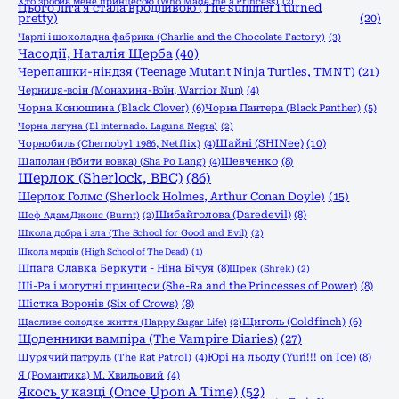
Хто зробив мене принцесою (Who Made me a Princess)
(2)
Цього літа я стала вродливою (The summer I turned
pretty)
(20)
Чарлі і шоколадна фабрика (Charlie and the Chocolate Factory)
(3)
Часодії, Наталія Щерба
(40)
Черепашки-ніндзя (Teenage Mutant Ninja Turtles, TMNT)
(21)
Черниця-воiн (Монахиня-Воïн, Warrior Nun)
(4)
Чорна Конюшина (Black Clover)
(6)
Чорна Пантера (Black Panther)
(5)
Чорна лагуна (El internado. Laguna Negra)
(2)
Шайні (SHINee)
(10)
Чорнобиль (Chernobyl 1986, Netflix)
(4)
Шевченко
(8)
Шаполан (Вбити вовка) (Sha Po Lang)
(4)
Шерлок (Sherlock, ВВС)
(86)
Шерлок Голмс (Sherlock Holmes, Arthur Conan Doyle)
(15)
Шибайголова (Daredevil)
(8)
Шеф Адам Джонс (Burnt)
(2)
Школа добра і зла (The School for Good and Evil)
(2)
Школа мерців (High School of The Dead)
(1)
Шпага Славка Беркути - Ніна Бічуя
(8)
Шрек (Shrek)
(2)
Ші-Ра і могутні принцеси (She-Ra and the Princesses of Power)
(8)
Шістка Воронів (Six of Crows)
(8)
Щиголь (Goldfinch)
(6)
Щасливе солодке життя (Happy Sugar Life)
(2)
Щоденники вампіра (The Vampire Diaries)
(27)
Юрі на льоду (Yuri!!! on Ice)
(8)
Щурячий патруль (The Rat Patrol)
(4)
Я (Романтика) М. Хвильовий
(4)
Якось у казці (Once Upon A Time)
(52)