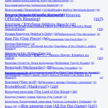
Баффі-винищувачка вампірів (Buffy the Vampire Slayer)
(1)
Безславні виродки (Inglourious Basterds)
(3)
Безсоромні (Shameless)
(15)
Бейблейд: Вибух (Beyblade Burst)
(6)
Благословення небожителів (Heaven
Берсерк (Berserk)
(8)
Бетмен (Batman)
(8)
Official’s Blessing)
(217)
Блогери / Ютубери
(60)
Бліч (Bleach)
(27)
Боруто: нове покоління Наруто (Boruto: Naruto Next
Generations)
(23)
Брама Балдура (Baldur's Gate)
(20)
Бібліотекарі (The Librarians)
(2)
Ван Піс (One Piece)
(94)
Ванпанчмен (One Punch Man)
(1)
Вартові (Watchmen)
(2)
Вартові Цитаделі 1. Бестіарій Акслін (Guardians of the Citadel 1. Axlin’s
Bestiary)
(2)
Вбиваючи Єву (Killing Eve)
(10)
Вбивця демонів (鬼滅の刃 / Demon Slayer: Kimetsu no
Yaiba)
(22)
Величне століття. Нова володарка (Muhtesem Yuzyil: Kosem)
(5)
Венздей (Wednesday)
(88)
Версаль (Versailles)
(2)
Вишнева магія! Якщо в тридцять років ти будеш цнотливим, то станеш
Викрадач дітей (The Child Thief, Джеральд Бром)
(2)
Весілля вченого Рю
(1)
чарівником? (Cherry Magic! Thirty Years of Virginity Can Make You a
Wizard?!)
(2)
Вовченя (Teen wolf)
(22)
Вогнем і мечем (Ogniem i mieczem)
(5)
Волейбол!! (Haikyuu!!)
(120)
Володар перснів (The Lord of the Rings)
(26)
Володар туману: роман (Карлос Руїс Сафон)
(2)
Вольтрон: Легендарний захисник (Voltron: Legendary Defender)
(4)
Все заради гри (All for the Game)
(215)
Воно (It)
(7)