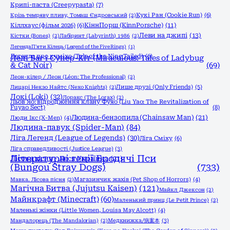
Крипі-паста (Creepypasta)
(7)
Кукі Ран (Cookie Run)
(6)
Крізь темряву пливу, Томаш Єндровський
(2)
КіннПорш (KinnPorsche)
(11)
Кіллхаус (фільм 2026)
(6)
Леви на джипі
(13)
Кістки (Bones)
(2)
Лабіринт (Labyrinth) 1986
(2)
Легенда П'яти Кілець (Legend of the Five Rings)
(1)
Легенда про куміхо (Tale of the Nine Tailed)
(6)
Леді Баг і Супер-Кіт (Miraculous: Tales of Ladybug
& Cat Noir)
(69)
Леон-кілер / Леон (Léon: The Professional)
(2)
Лише друзі (Only Friends)
(5)
Лицарі Некзо Найтс (Nexo Knights)
(2)
Локі (Loki)
(32)
Лоракс (The Lorax)
(2)
Льов Яо: відродження клану Фуяо (Liu Yao: The Revitalization of
Fuyao Sect)
(8)
Людина-бензопила (Chainsaw Man)
(21)
Люди Ікс (X-Men)
(4)
Людина-павук (Spider-Man)
(84)
Ліга Легенд (League of Legends)
(30)
Ліга Сміху
(6)
Ліга справедливості (Justice League)
(3)
Літературні генії Бродячі Пси
Лісова пісня - Леся Українка
(21)
(Bungou Stray Dogs)
(733)
Магазинчик жахів (Pet Shop of Horrors)
(4)
Мавка. Лісова пісня
(2)
Магічна Битва (Jujutsu Kaisen)
(121)
Майкл Джексон
(2)
Майнкрафт (Minecraft)
(60)
Маленький принц (Le Petit Prince)
(2)
Маленькі жінки (Little Women, Louisa May Alcott)
(4)
Медкнижка/病案本
(3)
Мандалорець (The Mandalorian)
(2)