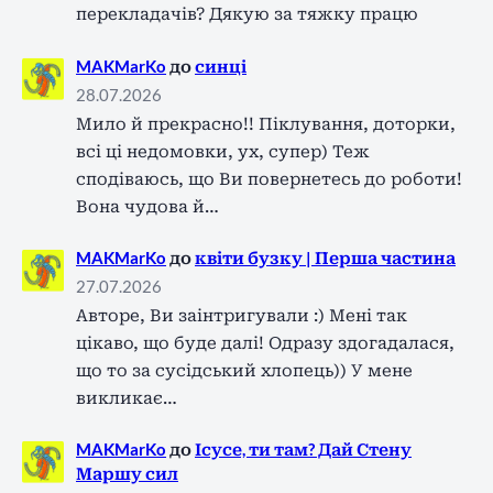
перекладачів? Дякую за тяжку працю
MAKMarKo
до
синці
28.07.2026
Мило й прекрасно!! Піклування, доторки,
всі ці недомовки, ух, супер) Теж
сподіваюсь, що Ви повернетесь до роботи!
Вона чудова й…
MAKMarKo
до
квіти бузку | Перша частина
27.07.2026
Авторе, Ви заінтригували :) Мені так
цікаво, що буде далі! Одразу здогадалася,
що то за сусідський хлопець)) У мене
викликає…
MAKMarKo
до
Ісусе, ти там? Дай Стену
Маршу сил