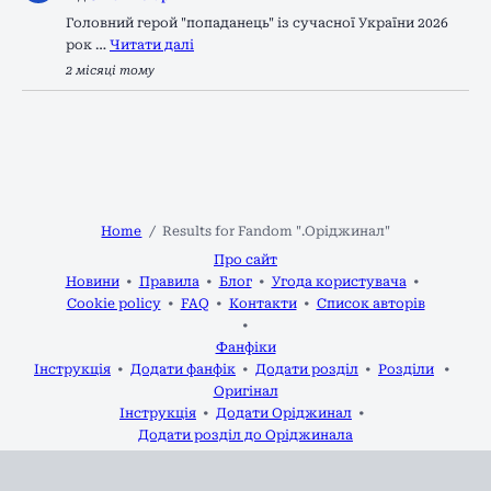
Головний герой "попаданець" із сучасної України 2026
рок …
Читати далі
2 місяці тому
Home
Results for Fandom ".Оріджинал"
Про сайт
Новини
Правила
Блог
Угода користувача
Cookie policy
FAQ
Контакти
Список авторів
Фанфіки
Інструкція
Додати фанфік
Додати розділ
Розділи
Оригінал
Інструкція
Додати Оріджинал
Додати розділ до Оріджинала
Статті
Форум
Фанарт
Аудіофіки