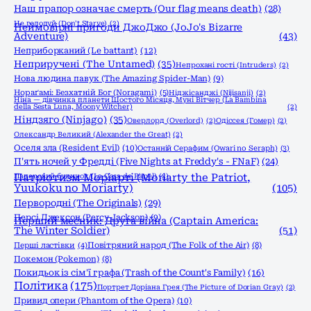
Наш прапор означає смерть (Our flag means death)
(28)
Не голодуй (Don't Starve)
(2)
Неймовірні пригоди ДжоДжо (JoJo's Bizarre
Adventure)
(43)
Неприборканий (Le battant)
(12)
Неприручені (The Untamed)
(35)
Непрохані гості (Intruders)
(2)
Нова людина павук (The Amazing Spider-Man)
(9)
Нораґамі: Безхатній Бог (Noragami)
(5)
Ніджісанджі (Nijisanji)
(2)
Ніна — дівчинка планети Шостого Місяця, Муні Вітчер (La Bambina
della Sesta Luna, Moony Witcher)
(2)
Ніндзяго (Ninjago)
(35)
Оверлорд (Overlord)
(2)
Одіссея (Гомер)
(2)
Олександр Великий (Alexander the Great)
(2)
Оселя зла (Resident Evil)
(10)
Останній Серафим (Owari no Seraph)
(3)
П'ять ночей у Фредді (Five Nights at Freddy's - FNaF)
(24)
Патріотизм Моріарті (Moriarty the Patriot,
Паперовий будинок (La Casa de Papel)
(2)
Yuukoku no Moriarty)
(105)
Первородні (The Originals)
(29)
Персі Джексон (Percy Jackson)
(9)
Перший месник: Друга війна (Captain America:
The Winter Soldier)
(51)
Повітряний народ (The Folk of the Air)
(8)
Перші ластівки
(4)
Покемон (Pokemon)
(8)
Покидьок із сім'ї графа (Trash of the Count's Family)
(16)
Політика
(175)
Портрет Доріана Грея (The Picture of Dorian Gray)
(2)
Привид опери (Phantom of the Opera)
(10)