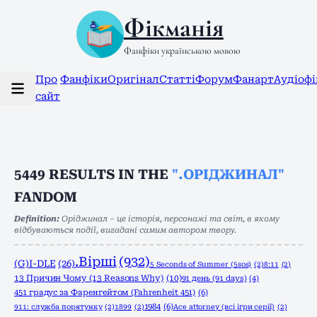
Фікманія
Фанфіки українською мовою
Про
Фанфіки
Оригінал
Статті
Форум
Фанарт
Аудіоф
сайт
5449
RESULTS IN THE
".ОРІДЖИНАЛ"
FANDOM
Definition:
Оріджинал – це історія, персонажі та світ, в якому
відбуваються події, вигадані самим автором твору.
.Вірші
(932)
(G)I-DLE
(26)
5 Seconds of Summer (5sos)
(2)
8:11
(2)
13 Причин Чому (13 Reasons Why)
(10)
91 день (91 days)
(4)
451 градус за Фаренгейтом (Fahrenheit 451)
(6)
1984
(6)
911: служба порятунку
(2)
1899
(2)
Ace attorney (всі ігри серії)
(2)