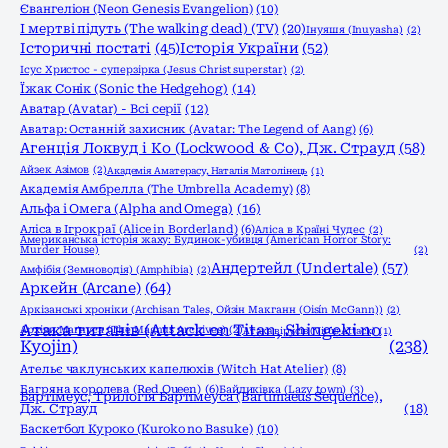
Євангеліон (Neon Genesis Evangelion)
(10)
І мертві підуть (The walking dead) (TV)
(20)
Інуяшя (Inuyasha)
(2)
Історичні постаті
(45)
Історія України
(52)
Ісус Христос - суперзірка (Jesus Christ superstar)
(2)
Їжак Сонік (Sonic the Hedgehog)
(14)
Аватар (Avatar) - Всі серії
(12)
Аватар: Останній захисник (Avatar: The Legend of Aang)
(6)
Агенція Локвуд і Кo (Lockwood & Co), Дж. Страуд
(58)
Айзек Азімов
(2)
Академія Аматерасу, Наталія Матолінець
(1)
Академія Амбрелла (The Umbrella Academy)
(8)
Альфа і Омега (Alpha and Omega)
(16)
Аліса в Ігрокраї (Alice in Borderland)
(6)
Аліса в Країні Чудес
(2)
Американська історія жаху: Будинок-убивця (American Horror Story:
Murder House)
(2)
Андертейл (Undertale)
(57)
Амфібія (Земноводія) (Amphibia)
(2)
Аркейн (Arcane)
(64)
Аркізанські хроніки (Archisan Tales, Ойзін Макганн (Oisín McGann))
(2)
Атака титанів (Attack on Titan, Shingeki no
Архіви Маґнуса (The Magnus Archives)
(2)
Атака вірусів (Virus Attack)
(1)
Kyojin)
(238)
Ательє чаклунських капелюхів (Witch Hat Atelier)
(8)
Багряна королева (Red Queen)
(6)
Байдиківка (Lazy town)
(3)
Бартімеус, Трилогія Бартімеуса (Bartimaeus Sequence),
Дж. Страуд
(18)
Баскетбол Куроко (Kuroko no Basuke)
(10)