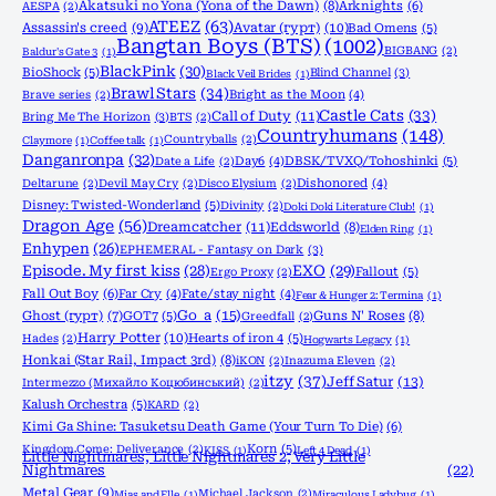
Akatsuki no Yona (Yona of the Dawn)
(8)
Arknights
(6)
AESPA
(2)
ATEEZ
(63)
Assassin's creed
(9)
Avatar (гурт)
(10)
Bad Omens
(5)
Bangtan Boys (BTS)
(1002)
BIGBANG
(2)
Baldur's Gate 3
(1)
BlackPink
(30)
BioShock
(5)
Blind Channel
(3)
Black Veil Brides
(1)
Brawl Stars
(34)
Bright as the Moon
(4)
Brave series
(2)
Castle Cats
(33)
Call of Duty
(11)
Bring Me The Horizon
(3)
BTS
(2)
Countryhumans
(148)
Countryballs
(2)
Claymore
(1)
Coffee talk
(1)
Danganronpa
(32)
Day6
(4)
DBSK/TVXQ/Tohoshinki
(5)
Date a Life
(2)
Dishonored
(4)
Deltarune
(2)
Devil May Cry
(2)
Disco Elysium
(2)
Disney: Twisted-Wonderland
(5)
Divinity
(2)
Doki Doki Literature Club!
(1)
Dragon Age
(56)
Dreamcatcher
(11)
Eddsworld
(8)
Elden Ring
(1)
Enhypen
(26)
EPHEMERAL - Fantasy on Dark
(3)
Episode. My first kiss
(28)
EXO
(29)
Fallout
(5)
Ergo Proxy
(2)
Fall Out Boy
(6)
Far Cry
(4)
Fate/stay night
(4)
Fear & Hunger 2: Termina
(1)
Ghost (гурт)
(7)
Go_a
(15)
Guns N' Roses
(8)
GOT7
(5)
Greedfall
(2)
Harry Potter
(10)
Hearts of iron 4
(5)
Hades
(2)
Hogwarts Legacy
(1)
Honkai (Star Rail, Impact 3rd)
(8)
iKON
(2)
Inazuma Eleven
(2)
itzy
(37)
Jeff Satur
(13)
Intermezzo (Михайло Коцюбинський)
(2)
Kalush Orchestra
(5)
KARD
(2)
Kimi Ga Shine: Tasuketsu Death Game (Your Turn To Die)
(6)
Korn
(5)
Kingdom Come: Deliverance
(2)
KISS
(1)
Left 4 Dead
(1)
Little Nightmares, Little Nightmares 2, Very Little
Nightmares
(22)
Metal Gear
(9)
Michael Jackson
(2)
Mias and Elle
(1)
Miraculous Ladybug
(1)