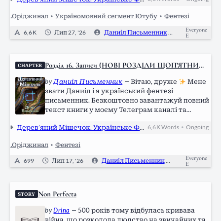
новинками, слухай аудіокнигу та підтримуй:
Telegram: https://t.me/danyil_writer LinkTree:
.Оріджинал
•
Україномовний сегмент Ютубу
•
Фентезі
https://linktr.ee/danyil_writer Donatello:…
Everyone
6,6 K
Лип 27, '26
Даниіл Письменник
0
E
Розділ 16. Записи (НОВІ РОЗДІЛИ ЩОП’ЯТНИЦ
CHAPTER
І)
by
Даниіл Письменник
—
Вітаю, друже
Мене
звати Даниіл і я український фентезі-
письменник. Безкоштовно завантажуй повний
текст книги у моєму Телеграм каналі та
ділися з друзями
Також слідкуй за
Дерев’яний Мішечок. Українське Фентезі
6,6 K
Words
Ongoing
•
новинками, слухай аудіокнигу та підтримуй:
Telegram: https://t.me/danyil_writer LinkTree:
.Оріджинал
•
Фентезі
https://linktr.ee/danyil_writer Donatello:…
Everyone
699
Лип 17, '26
Даниіл Письменник
0
E
Non Perfecta
STORY
by
Drina
—
500 років тому відбулась кривава
війна, що розколола людство на звичайних та