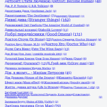
Детройт: Стати людиною (Detroit: Become Human)
(48)
Дж. Р. Р. Толкін (J. R.R. Tolkien)
(8)
Джентльмен Джек (Gentleman Jack)
(2)
Джентльмени (The Gentlemen)
(7)
Дивергент (Divergent)
(1)
Дивні дива (Stranger things)
(162)
Дивовижний Світ Гамбола (The Amazing World of Gumball)
(4)
Диявольські коханці (Diabolik Lovers)
(11)
Добрі передвісники (Good Omens)
(131)
Доктор Стоун (Dr Stone)
(23)
Доктор Стрендж (Doctor Strange)
(4)
Доктор Хто (Doctor Who)
(42)
Доктор Хаус (House, M.D.)
(4)
Доля: Сага Вінкс (Fate: The Winx Saga)
(13)
Дон Жуан (Don Juan | comédie musicale 2003)
(2)
Дорогий Еван Хенсен (Dear Evan Hansen)
(4)
Дюна (Dune)
(6)
Ді.Ґрей-мен (D.Gray-man)
(20)
Дюрарара!! (Durarara!!)
(13)
Дівчинка-чарівниця Мадока Магіка
(2)
Дім, в якому… - Маріам Петросян
(45)
Дім Дракона (House of the Dragon)
(8)
Енканто (Encanto)
(10)
Ефект маси (Mass effect)
(6)
Жахливий місяць (Spooky month)
(4)
Життя - дивна штука (Life Is Strange)
(8)
Завтра (Tomorrow / 내일)
(2)
Загублені (Lost 2004)
(1)
Закохані антигерої (Коли герої Падають, Коли лиходії повстають),
Джианна Дарлінґ
(2)
Залишки бруду (Stains of Filth (YuWu))
(2)
Залізна людина (Iron Man)
(70)