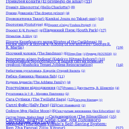
Привілей кохати (El privilegio de amar)
(33)
Привіт, Шарлотта! (Hello Charlotte!)
(8)
Принц Драконів (The dragon prince)
(4)
Провокаторка Такаґі (Karakai Jouzu no Takagi-san)
(10)
Прототип (Prototype)
(6)
Проєкт «Схід» (Touhou Project)
(1)
Південний Парк (South Park)
(17)
Проєкт К (K Project)
(4)
Пігмаліон, Б.Шоу
(2)
Пірати Карибського моря (Pirates of the Caribbean)
(9)
Пісня льоду й полум'я (A Song of Ice and Fire | George R.
R. Martin)
(19)
Пісочний чоловік (The Sandman)
(6)
Пітер Пен
(1)
Раунди (ROUNDS)
(1)
Репетитор-кілер Реборн! (Katekyo Hitman Reborn!)
(10)
Реінкарнація безробітного: В інший світ на повному
серйозі (Mushoku Tensei Jobless Reincarnation)
(14)
Рибалчина русалонька, Королів-Старий Василь
(2)
Рибка-бананка (Banana fish)
(11)
Родина Адамсів (The Addams Family)
(4)
Розстріляне відродження
(17)
Ромео і Джульєтта, В. Шекспір
(4)
Русалонька із 7-В - Марина Павленко
(2)
Сага Сутінки (The Twilight Saga)
(13)
Сага про Вінланд
(1)
Саллі Фейс (Sally Face)
(22)
Світ Навиворіт
(2)
Сейлор Мун (Sailor Moon)
(8)
Сексуальне виховання (Sex Education)
(2)
Сильмариліон (The Silmarillion)
(15)
Сестри Грімм, Майкл Баклі
(1)
Система "Врятуй-Себе-Сам" для Головного
Синя в'язниця (Blue Lock)
(6)
лиходія (The Scum Villain's Self-Saving System:
Ren Zha Fanpai Zijiu Xitong)
(57)