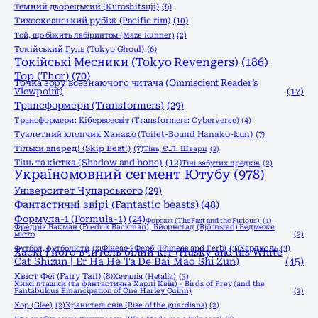
Темний дворецький (Kuroshitsuji)
(6)
Тихоокеанський рубіж (Pacific rim)
(10)
Той, що біжить лабіринтом (Maze Runner)
(2)
Токійський Гуль (Tokyo Ghoul)
(6)
Токійські Месники (Tokyo Revengers)
(186)
Тор (Thor)
(70)
Точка зору всезнаючого читача (Omniscient Reader’s
Viewpoint)
(17)
Трансформери (Transformers)
(29)
Трансформери: Кібервсесвіт (Transformers: Cyberverse)
(4)
Туалетний хлопчик Ханако (Toilet-Bound Hanako-kun)
(7)
Тільки вперед! (Skip Beat!)
(7)
Тінь, Є.Л. Шварц
(2)
Тінь та кістка (Shadow and bone)
(12)
Тіні забутих предків
(2)
Україномовний сегмент Ютубу
(978)
Університет Чупарського
(29)
Фантастичні звірі (Fantastic beasts)
(48)
Формула-1 (Formula-1)
(24)
Форсаж (The Fast and the Furious)
(1)
Фредрік Бакман (Fredrik Backman), Бйорнстад (Björnstad) Ведмеже
місто
(2)
Фінеас і Ферб (Phineas and Ferb)
(3)
Хардколь
(3)
Футбол, футболісти
(2)
Хаскі і його вчитель білий кіт (Husky and his White
Cat Shizun | Er Ha He Ta De Bai Mao Shi Zun)
(45)
Хвіст Феї (Fairy Tail)
(8)
Хеталія (Hetalia)
(3)
Хижі пташки (та фантастична Харлі Квін) - Birds of Prey (and the
Fantabulous Emancipation of One Harley Quinn)
(2)
Хор (Glee)
(2)
Хранителі снів (Rise of the guardians)
(2)