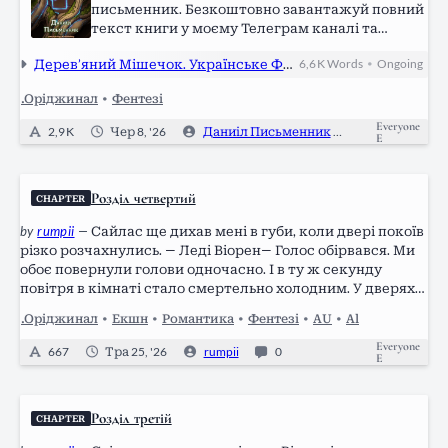
письменник. Безкоштовно завантажуй повний
текст книги у моєму Телеграм каналі та
ділися з друзями
Також слідкуй за
Дерев’яний Мішечок. Українське Фентезі
6,6 K
Words
Ongoing
•
новинками, слухай аудіокнигу та підтримуй:
Telegram: https://t.me/danyil_writer LinkTree:
.Оріджинал
•
Фентезі
https://linktr.ee/danyil_writer Donatello:…
Everyone
2,9 K
Чер 8, '26
Даниіл Письменник
0
E
Розділ четвертий
CHAPTER
by
rumpii
—
Сайлас ще дихав мені в губи, коли двері покоїв
різко розчахнулись. — Леді Віорен— Голос обірвався. Ми
обоє повернули голови одночасно. І в ту ж секунду
повітря в кімнаті стало смертельно холодним. У дверях
стояв король. Альдрен IV виглядав так, ніби готовий був
.Оріджинал
•
Екшн
•
Романтика
•
Фентезі
•
AU
•
Al
убити нас…
Everyone
667
Тра 25, '26
rumpii
0
E
Розділ третій
CHAPTER