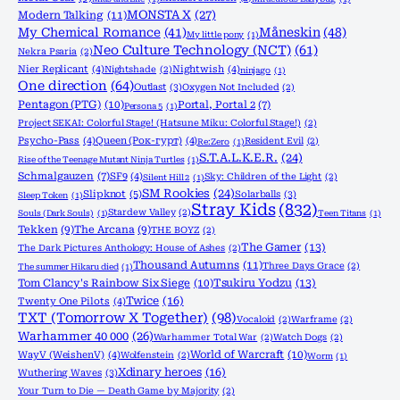
MONSTA X
(27)
Modern Talking
(11)
My Chemical Romance
(41)
Måneskin
(48)
My little pony
(1)
Neo Culture Technology (NCT)
(61)
Nekra Psaria
(2)
Nier Replicant
(4)
Nightwish
(4)
Nightshade
(2)
ninjago
(1)
One direction
(64)
Outlast
(3)
Oxygen Not Included
(2)
Pentagon (PTG)
(10)
Portal, Portal 2
(7)
Persona 5
(1)
Project SEKAI: Colorful Stage! (Hatsune Miku: Colorful Stage!)
(2)
Psycho-Pass
(4)
Queen (Рок-гурт)
(4)
Resident Evil
(2)
Re:Zero
(1)
S.T.A.L.K.E.R.
(24)
Rise of the Teenage Mutant Ninja Turtles
(1)
Schmalgauzen
(7)
SF9
(4)
Sky: Children of the Light
(2)
Silent Hill 2
(1)
SM Rookies
(24)
Slipknot
(5)
Solarballs
(3)
Sleep Token
(1)
Stray Kids
(832)
Stardew Valley
(2)
Souls (Dark Souls)
(1)
Teen Titans
(1)
Tekken
(9)
The Arcana
(9)
THE BOYZ
(2)
The Gamer
(13)
The Dark Pictures Anthology: House of Ashes
(2)
Thousand Autumns
(11)
Three Days Grace
(2)
The summer Hikaru died
(1)
Tom Clancy's Rainbow Six Siege
(10)
Tsukiru Yodzu
(13)
Twice
(16)
Twenty One Pilots
(4)
TXT (Tomorrow X Together)
(98)
Vocaloid
(2)
Warframe
(2)
Warhammer 40 000
(26)
Warhammer Total War
(2)
Watch Dogs
(2)
World of Warcraft
(10)
WayV (WeishenV)
(4)
Wolfenstein
(2)
Worm
(1)
Xdinary heroes
(16)
Wuthering Waves
(3)
Your Turn to Die — Death Game by Majority
(2)