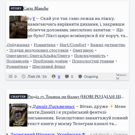
Carte Blanche
STORY
by
V
—
Скай усе так само лежав на ліжку,
намагаючись вирівняти дихання, і, закривши
обличчя долонями, знесилено запитав: — Що
це було? Ліксі щиро всміхнувся й ліг поруч, так
само, як альфа нещодавно, обнімаючи його
.Оріджинал
•
Романтика
•
Hurt/Comfort
•
Важке дитинство
впоперек талії. — Він так іноді робить. Щось у
•
Згадки нездорових стосунків
•
Омегаверс
•
стилі «збудимо й не дамо» у виконанні Генрі
Омегаверс: Омега/Альфа/Омега
•
Повсякденність
•
Найта, — упевнено сказав Фелікс. —
Поліаморія
•
Проблеми довіри
•
Психологічні травми
•
Сподобалося?
Романтика
•
Щасливий фінал
Mature
0
Лип 28, '26
V
0
Ongoing
M
Розділ 17. Темним по білому (НОВІ РОЗДІЛИ ЩО
CHAPTER
П’ЯТНИЦІ)
by
Даниіл Письменник
—
Вітаю, друже
Мене
звати Даниіл і я український фентезі-
письменник. Безкоштовно завантажуй повний
текст книги у моєму Телеграм каналі та
ділися з друзями
Також слідкуй за
Дерев’яний Мішечок. Українське Фентезі
6,6 K
Words
Ongoing
•