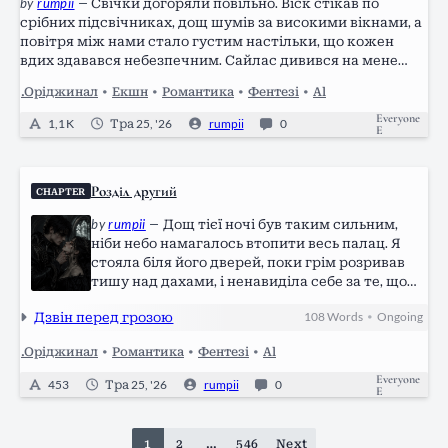
by
rumpii
—
Свічки догоряли повільно. Віск стікав по
срібних підсвічниках, дощ шумів за високими вікнами, а
повітря між нами стало густим настільки, що кожен
вдих здавався небезпечним. Сайлас дивився на мене
так, ніби я була його останньою здоровою думкою. І
.Оріджинал
•
Екшн
•
Романтика
•
Фентезі
•
Al
найгірше — мені це…
Everyone
1,1 K
Тра 25, '26
rumpii
0
E
Розділ другий
CHAPTER
by
rumpii
—
Дощ тієї ночі був таким сильним,
ніби небо намагалось втопити весь палац. Я
стояла біля його дверей, поки грім розривав
тишу над дахами, і ненавиділа себе за те, що
знову прийшла. Але ще більше — за те, що
Дзвін перед грозою
108
Words
Ongoing
•
знала: він чекав. Двері відчинились раніше,
ніж я встигла…
.Оріджинал
•
Романтика
•
Фентезі
•
Al
Everyone
453
Тра 25, '26
rumpii
0
E
1
2
…
546
Next