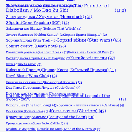
Засновник темного шляху (The Founder of
За садовим парканом (Over the garden wall)
(2)
Diabolism / Mo Dao Zu Shi)
(150)
Застряг удома / Хоумстак (Homestuck)
(21)
Збройні Сили України (ЗСУ)
(14)
Звільнити цю Відьму (Release That Witch)
(4)
Золоте божество (Golden Kamuy)
(2)
Зоряна Брама (Stargate)
(2)
Зоряні війни (Star wars)
(95)
Зоряний шлях (Star Trek)
(8)
Зошит смерті (Death note)
(20)
Квантовий розлом (Quantum Break)
(2)
Квітка зла (Flower Of Evil)
(2)
Китайські новели
(27)
Кеттердамська трилогія - Лі Бардуґо
(2)
Київ вдень та вночі
(2)
Київський Привид (Привид Києва, Київський Примара)
(10)
Клуб Вінкс (Winx Club)
(12)
Книжки та Кістяний пил (Bookshops & Bonedust)
(1)
Код Ґіасс: Повстання Лелуша (Code Geass)
(3)
Козаки, характерники
(7)
Кораліна(Coraline)
(1)
Король Артур: Легенда меча (King Arthur: Legend of the
Sword - 2017)
(12)
Король Лев (The Lion King)
(4)
Корольок - пташка співоча (Calikusu)
(4)
Коти-вояки (Warriors)
(47)
Костянтин (Constantine)
(2)
Красуня і чудовисько (Beauty and the Beast)
(10)
Краще подзвоніть Солу (Better Call Saul)
(1)
Країна Самоцвітів (Houseki no Kuni, Land of the Lustrous)
(2)