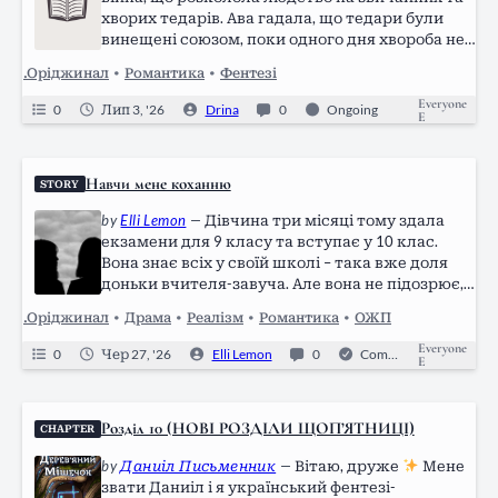
хворих тедарів. Ава гадала, що тедари були
винещені союзом, поки одного дня хвороба не
торкається найближчих їй людей.
.Оріджинал
•
Романтика
•
Фентезі
Everyone
0
Лип 3, '26
Drina
0
Ongoing
E
Навчи мене коханню
STORY
by
Elli Lemon
—
Дівчина три місяці тому здала
екзамени для 9 класу та вступає у 10 клас.
Вона знає всіх у своїй школі – така вже доля
доньки вчителя-завуча. Але вона не підозрює,
що обійми змінять її життя. Усього лиш
.Оріджинал
•
Драма
•
Реалізм
•
Романтика
•
ОЖП
обійми…
Everyone
0
Чер 27, '26
Elli Lemon
0
Completed
E
Розділ 10 (НОВІ РОЗДІЛИ ЩОП’ЯТНИЦІ)
CHAPTER
by
Даниіл Письменник
—
Вітаю, друже
Мене
звати Даниіл і я український фентезі-