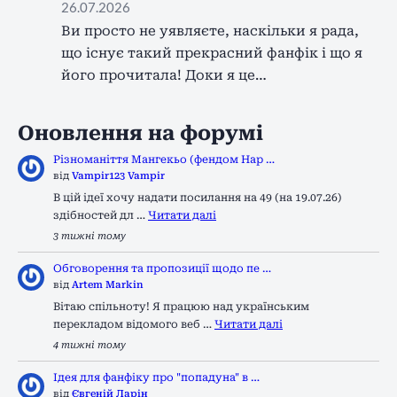
26.07.2026
Ви просто не уявляєте, наскільки я рада,
що існує такий прекрасний фанфік і що я
його прочитала! Доки я це…
Оновлення на форумі
Різноманіття Мангекьо (фендом Нар …
від
Vampir123 Vampir
В цій ідеї хочу надати посилання на 49 (на 19.07.26)
здібностей дл …
Читати далі
3 тижні тому
Обговорення та пропозиції щодо пе …
від
Artem Markin
Вітаю спільноту! Я працюю над українським
перекладом відомого веб …
Читати далі
4 тижні тому
Ідея для фанфіку про "попадуна" в …
від
Євгеній Ларін