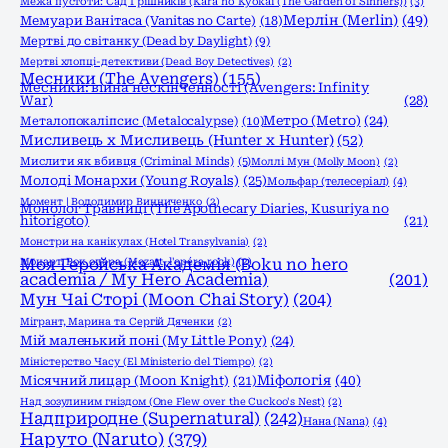
Межа пустоти: Сад Грішників (Kara no Kyokai (The Garden of Sinners))
(3)
Мерлін (Merlin)
(49)
Мемуари Ванітаса (Vanitas no Carte)
(18)
Мертві до світанку (Dead by Daylight)
(9)
Мертві хлопці-детективи (Dead Boy Detectives)
(2)
Месники (The Avengers)
(155)
Месники: війна нескінченності (Avengers: Infinity
War)
(28)
Метро (Metro)
(24)
Металопокаліпсис (Metalocalypse)
(10)
Мисливець х Мисливець (Hunter x Hunter)
(52)
Мислити як вбивця (Criminal Minds)
(5)
Моллі Мун (Molly Moon)
(2)
Молоді Монархи (Young Royals)
(25)
Мольфар (телесеріал)
(4)
Момент | Володимир Винниченко
(2)
Монолог Травниці (The Apothecary Diaries, Kusuriya no
hitorigoto)
(21)
Монстри на канікулах (Hotel Transylvania)
(2)
Моя Геройська Академія (Boku no hero
Моцарт. Рок опера (Mozart, l'opéra rock)
(2)
academia / My Hero Academia)
(201)
Мун Чаі Сторі (Moon Chai Story)
(204)
Мігрант, Марина та Сергій Дяченки
(2)
Мій маленький поні (My Little Pony)
(24)
Міністерство Часу (El Ministerio del Tiempo)
(2)
Міфологія
(40)
Місячний лицар (Moon Knight)
(21)
Над зозулиним гніздом (One Flew over the Cuckoo's Nest)
(2)
Надприродне (Supernatural)
(242)
Нана (Nana)
(4)
Наруто (Naruto)
(379)