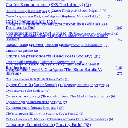
Скейт: Безкінечність (SK8 The Infinity)
(31)
Скотт Пілігрим (Scott Pilgrim)
(4)
Скинути вежу (Slay the Spire)
(1)
Служба доставки Кікі, юної відьми (Hepburn: Majo no Takkyūbin)
(2)
Слід (телесеріал)
(121)
Смерть — єдиний кінець для лиходійки (Villains Are
Destined to Die)
(24)
Совиний дім (The Owl House)
(36)
Соколине око (Hawkeye)
(2)
Сокіл та Зимовий Солдат (Captain America and the Winter
Soldier)
(8)
Сором (Skam)
(4)
Сотня (The 100)
(4)
Спадкоємці (Descendants)
(2)
Спадок (Legacies)
(2)
Спілка мертвих поетів (Dead Poets Society)
(31)
Сталевий алхімік (Fullmetal Alchemist)
(10)
Сталевий алхімік. Братерство (Fullmetal Alchemist:
Brotherhood)
(16)
Стародавні сувої 5: Скайрим (The Elder Scrolls V:
Skyrim)
(27)
Старша школа DxD (High School DxD)
(2)
Супер Сентай (Super Sentai)
(13)
Супердівчина (Supergirl)
(4)
Суспільство (The Society)
(2)
Сутінкові мисливці (Shadowhunters: The Mortal Instruments)
(6)
Сучасна українська література
(7)
Сучасна українська історія
(12)
Сім'я шпигуна (Шпигун x Родина, Spy x Family)
(2)
Таємна історія (The secret history)
(6)
Тайний посол - В. Малик
(2)
Таємниці Ґравіті Фолз (Gravity Falls)
(38)