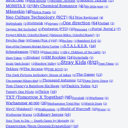
Metal Gear
(9)
Modern Talking
(11)
Mias and Elle
(1)
Michael Jackson
(2)
MONSTA X
(27)
My Chemical Romance
(41)
My little pony
(1)
Måneskin
(48)
Nekra Psaria
(2)
Neo Culture Technology (NCT)
(61)
Nier Replicant
(4)
One direction
(64)
Nightwish
(4)
Outlast
(3)
Nightshade
(2)
ninjago
(1)
Pentagon (PTG)
(10)
Portal, Portal 2
(7)
Oxygen Not Included
(2)
Persona 5
(1)
Project SEKAI: Colorful Stage! (Hatsune Miku: Colorful Stage!)
(2)
Psycho-Pass
(4)
Queen (Рок-гурт)
(4)
Re:Zero
(1)
Resident Evil
(2)
S.T.A.L.K.E.R.
(24)
Rise of the Teenage Mutant Ninja Turtles
(1)
Schmalgauzen
(7)
SF9
(4)
Silent Hill 2
(1)
Sky: Children of the Light
(2)
SM Rookies
(24)
Slipknot
(5)
Solarballs
(3)
Sleep Token
(1)
Stray Kids
(832)
Souls (Dark Souls)
(1)
Stardew Valley
(2)
Teen Titans
(1)
Tekken
(9)
The Arcana
(9)
THE BOYZ
(2)
The Gamer
(13)
The Dark Pictures Anthology: House of Ashes
(2)
Thousand Autumns
(11)
The summer Hikaru died
(1)
Three Days Grace
(2)
Tom Clancy's Rainbow Six Siege
(10)
Tsukiru Yodzu
(13)
Twice
(16)
Twenty One Pilots
(4)
TXT (Tomorrow X Together)
(98)
Vocaloid
(2)
Warframe
(2)
Warhammer 40 000
(26)
Warhammer Total War
(2)
Watch Dogs
(2)
World of Warcraft
(10)
WayV (WeishenV)
(4)
Wolfenstein
(2)
Worm
(1)
Xdinary heroes
(16)
Wuthering Waves
(3)
Your Turn to Die — Death Game by Majority
(2)
Євангеліон (Neon Genesis Evangelion)
(10)