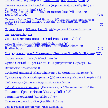
Скотт Пілігрим (Scott Pilgrim)
(4)
Скинути вежу (Slay the Spire)
(1)
Служба доставки Кікі, юної відьми (Hepburn: Majo no Takkyūbin)
(2)
Слід (телесеріал)
(121)
Смерть — єдиний кінець для лиходійки (Villains Are
Destined to Die)
(24)
Совиний дім (The Owl House)
(36)
Соколине око (Hawkeye)
(2)
Сокіл та Зимовий Солдат (Captain America and the Winter
Soldier)
(8)
Сором (Skam)
(4)
Сотня (The 100)
(4)
Спадкоємці (Descendants)
(2)
Спадок (Legacies)
(2)
Спілка мертвих поетів (Dead Poets Society)
(31)
Сталевий алхімік (Fullmetal Alchemist)
(10)
Сталевий алхімік. Братерство (Fullmetal Alchemist:
Brotherhood)
(16)
Стародавні сувої 5: Скайрим (The Elder Scrolls V: Skyrim)
(27)
Старша школа DxD (High School DxD)
(2)
Супер Сентай (Super Sentai)
(13)
Супердівчина (Supergirl)
(4)
Суспільство (The Society)
(2)
Сутінкові мисливці (Shadowhunters: The Mortal Instruments)
(6)
Сучасна українська історія
(12)
Сучасна українська література
(7)
Сім'я шпигуна (Шпигун x Родина, Spy x Family)
(2)
Таємна історія (The secret history)
(6)
Тайний посол - В. Малик
(2)
Таємниці Ґравіті Фолз (Gravity Falls)
(38)
Темний дворецький (Kuroshitsuji)
(6)
Тихоокеанський рубіж (Pacific rim)
(10)
Той, що біжить лабіринтом (Maze Runner)
(2)