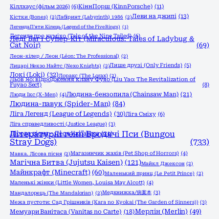
КіннПорш (KinnPorsche)
(11)
Кіллхаус (фільм 2026)
(6)
Леви на джипі
(13)
Кістки (Bones)
(2)
Лабіринт (Labyrinth) 1986
(2)
Легенда П'яти Кілець (Legend of the Five Rings)
(1)
Легенда про куміхо (Tale of the Nine Tailed)
(6)
Леді Баг і Супер-Кіт (Miraculous: Tales of Ladybug &
Cat Noir)
(69)
Леон-кілер / Леон (Léon: The Professional)
(2)
Лише друзі (Only Friends)
(5)
Лицарі Некзо Найтс (Nexo Knights)
(2)
Локі (Loki)
(32)
Лоракс (The Lorax)
(2)
Льов Яо: відродження клану Фуяо (Liu Yao: The Revitalization of
Fuyao Sect)
(8)
Людина-бензопила (Chainsaw Man)
(21)
Люди Ікс (X-Men)
(4)
Людина-павук (Spider-Man)
(84)
Ліга Легенд (League of Legends)
(30)
Ліга Сміху
(6)
Ліга справедливості (Justice League)
(3)
Літературні генії Бродячі Пси (Bungou
Лісова пісня - Леся Українка
(21)
Stray Dogs)
(733)
Магазинчик жахів (Pet Shop of Horrors)
(4)
Мавка. Лісова пісня
(2)
Магічна Битва (Jujutsu Kaisen)
(121)
Майкл Джексон
(2)
Майнкрафт (Minecraft)
(60)
Маленький принц (Le Petit Prince)
(2)
Маленькі жінки (Little Women, Louisa May Alcott)
(4)
Медкнижка/病案本
(3)
Мандалорець (The Mandalorian)
(2)
Межа пустоти: Сад Грішників (Kara no Kyokai (The Garden of Sinners))
(3)
Мерлін (Merlin)
(49)
Мемуари Ванітаса (Vanitas no Carte)
(18)