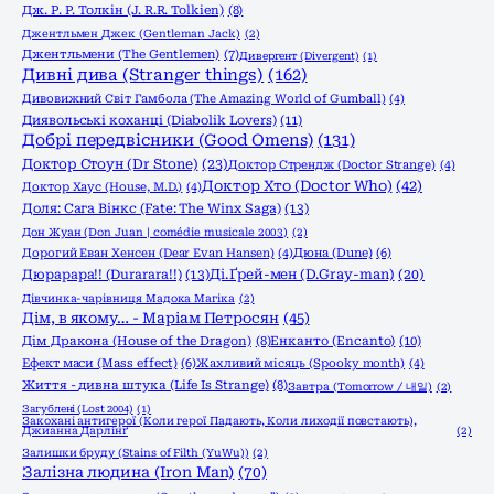
Дж. Р. Р. Толкін (J. R.R. Tolkien)
(8)
Джентльмен Джек (Gentleman Jack)
(2)
Джентльмени (The Gentlemen)
(7)
Дивергент (Divergent)
(1)
Дивні дива (Stranger things)
(162)
Дивовижний Світ Гамбола (The Amazing World of Gumball)
(4)
Диявольські коханці (Diabolik Lovers)
(11)
Добрі передвісники (Good Omens)
(131)
Доктор Стоун (Dr Stone)
(23)
Доктор Стрендж (Doctor Strange)
(4)
Доктор Хто (Doctor Who)
(42)
Доктор Хаус (House, M.D.)
(4)
Доля: Сага Вінкс (Fate: The Winx Saga)
(13)
Дон Жуан (Don Juan | comédie musicale 2003)
(2)
Дорогий Еван Хенсен (Dear Evan Hansen)
(4)
Дюна (Dune)
(6)
Дюрарара!! (Durarara!!)
(13)
Ді.Ґрей-мен (D.Gray-man)
(20)
Дівчинка-чарівниця Мадока Магіка
(2)
Дім, в якому… - Маріам Петросян
(45)
Енканто (Encanto)
(10)
Дім Дракона (House of the Dragon)
(8)
Ефект маси (Mass effect)
(6)
Жахливий місяць (Spooky month)
(4)
Життя - дивна штука (Life Is Strange)
(8)
Завтра (Tomorrow / 내일)
(2)
Загублені (Lost 2004)
(1)
Закохані антигерої (Коли герої Падають, Коли лиходії повстають),
Джианна Дарлінґ
(2)
Залишки бруду (Stains of Filth (YuWu))
(2)
Залізна людина (Iron Man)
(70)