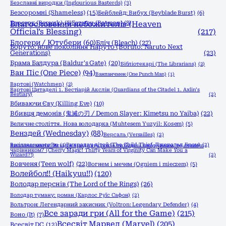
Безславні виродки (Inglourious Basterds)
(3)
Безсоромні (Shameless)
(15)
Бейблейд: Вибух (Beyblade Burst)
(6)
Берсерк (Berserk)
Благословення небожителів (Heaven
(8)
Бетмен (Batman)
(8)
Official’s Blessing)
(217)
Блогери / Ютубери
(60)
Бліч (Bleach)
(27)
Боруто: нове покоління Наруто (Boruto: Naruto Next
Generations)
(23)
Брама Балдура (Baldur's Gate)
(20)
Бібліотекарі (The Librarians)
(2)
Ван Піс (One Piece)
(94)
Ванпанчмен (One Punch Man)
(1)
Вартові (Watchmen)
(2)
Вартові Цитаделі 1. Бестіарій Акслін (Guardians of the Citadel 1. Axlin’s
Bestiary)
(2)
Вбиваючи Єву (Killing Eve)
(10)
Вбивця демонів (鬼滅の刃 / Demon Slayer: Kimetsu no Yaiba)
(22)
Величне століття. Нова володарка (Muhtesem Yuzyil: Kosem)
(5)
Венздей (Wednesday)
(88)
Версаль (Versailles)
(2)
Весілля вченого Рю
(1)
Викрадач дітей (The Child Thief, Джеральд Бром)
(2)
Вишнева магія! Якщо в тридцять років ти будеш цнотливим, то станеш
чарівником? (Cherry Magic! Thirty Years of Virginity Can Make You a
Wizard?!)
(2)
Вовченя (Teen wolf)
(22)
Вогнем і мечем (Ogniem i mieczem)
(5)
Волейбол!! (Haikyuu!!)
(120)
Володар перснів (The Lord of the Rings)
(26)
Володар туману: роман (Карлос Руїс Сафон)
(2)
Вольтрон: Легендарний захисник (Voltron: Legendary Defender)
(4)
Все заради гри (All for the Game)
(215)
Воно (It)
(7)
Всесвіт Марвел (Marvel)
(205)
Всесвіт DC
(12)