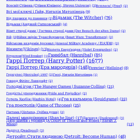
Всесвіт Стівена (Стівен Юніверс, Steven Universe)
(3)
Всплеск! (Free!)
(2)
Всі мої ключі і Ґайя, Наталія Матолінець
(9)
Відьмак (The Witcher)
(76)
Від пацанки до панянки
(2)
Відьмак (Анджей Сапковський)
(4)
Візит старої дами | Гостина старої дами (Der Besuch der alten Dame)
(2)
Вій
(2)
Війни звірів: Трансформери (Beast Wars: Transformers)
(2)
Військова академія Арсенал (Arsenal Military Academy / 烈火军校)
(2)
Вікинги (Vikings)
(13)
Віолета Еверґарден (Violet Evergarden)
(2)
Ганнібал (Hannibal)
(85)
Вітролом(Wind Breaker)
(1)
Гаррі Поттер (Harry Potter)
(1677)
Гаррі Поттер (Ера мародерів)
(148)
Геллсінґ (Hellsing)
(8)
Геркулес (Hercules) 1997
(2)
Гессі, Наталія Матолінець
(1)
Говард Філіпс Лавкрафт
(2)
Голодні ігри (The Hunger Games | Suzanne Collins)
(21)
Гордість і упередження (Pride and Prejudice)
(2)
Гра в кальмара (Squid game)
(22)
Готель Хазбін (Hazbin Hotel)
(4)
Гра престолів (Game of Thrones)
(25)
Гінтама (Gintama, Срібна душа)
(2)
Далекі мандрівники (Shan he ling)
(17)
Дасквуд (Duskwood)
(3)
Двір шипів і троянд (A Court of Thorns and Roses | Sarah J.
Maas)
(12)
Дедпул (Deadpool)
(3)
Детройт: Стати людиною (Detroit: Become Human)
(48)