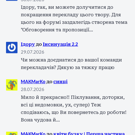
Ідору, так, ви можете долучитися до
покращення перекладу цього твору. Для
цього на форумі заздалегідь створена тема
"Обговорення та пропозиції…
Ідору
до
Інсинуація 2.2
29.07.2026
Чи можна доєднатися до вашої команди
перекладачів? Дякую за тяжку працю
MAKMarKo
до
синці
28.07.2026
Мило й прекрасно!! Піклування, доторки,
всі ці недомовки, ух, супер) Теж
сподіваюсь, що Ви повернетесь до роботи!
Вона чудова й…
MAKMarKo
до
квіти бузку | Перша частина