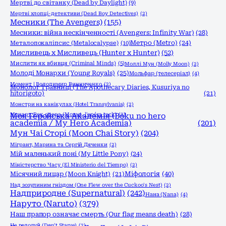
Мертві до світанку (Dead by Daylight)
(9)
Мертві хлопці-детективи (Dead Boy Detectives)
(2)
Месники (The Avengers)
(155)
Месники: війна нескінченності (Avengers: Infinity War)
(28)
Метро (Metro)
(24)
Металопокаліпсис (Metalocalypse)
(10)
Мисливець х Мисливець (Hunter x Hunter)
(52)
Мислити як вбивця (Criminal Minds)
(5)
Моллі Мун (Molly Moon)
(2)
Молоді Монархи (Young Royals)
(25)
Мольфар (телесеріал)
(4)
Момент | Володимир Винниченко
(2)
Монолог Травниці (The Apothecary Diaries, Kusuriya no
hitorigoto)
(21)
Монстри на канікулах (Hotel Transylvania)
(2)
Моцарт. Рок опера (Mozart, l'opéra rock)
Моя Геройська Академія (Boku no hero
(2)
academia / My Hero Academia)
(201)
Мун Чаі Сторі (Moon Chai Story)
(204)
Мігрант, Марина та Сергій Дяченки
(2)
Мій маленький поні (My Little Pony)
(24)
Міністерство Часу (El Ministerio del Tiempo)
(2)
Міфологія
(40)
Місячний лицар (Moon Knight)
(21)
Над зозулиним гніздом (One Flew over the Cuckoo's Nest)
(2)
Надприродне (Supernatural)
(242)
Нана (Nana)
(4)
Наруто (Naruto)
(379)
Наш прапор означає смерть (Our flag means death)
(28)
Не голодуй (Don't Starve)
(2)