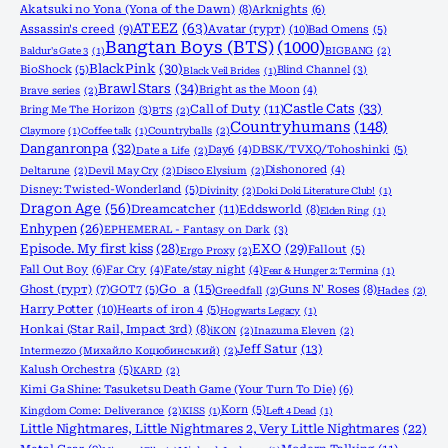
Akatsuki no Yona (Yona of the Dawn)
(8)
Arknights
(6)
ATEEZ
(63)
Assassin's creed
(9)
Avatar (гурт)
(10)
Bad Omens
(5)
Bangtan Boys (BTS)
(1000)
Baldur's Gate 3
(1)
BIGBANG
(2)
BlackPink
(30)
BioShock
(5)
Blind Channel
(3)
Black Veil Brides
(1)
Brawl Stars
(34)
Bright as the Moon
(4)
Brave series
(2)
Castle Cats
(33)
Call of Duty
(11)
Bring Me The Horizon
(3)
BTS
(2)
Countryhumans
(148)
Claymore
(1)
Coffee talk
(1)
Countryballs
(2)
Danganronpa
(32)
Day6
(4)
DBSK/TVXQ/Tohoshinki
(5)
Date a Life
(2)
Dishonored
(4)
Deltarune
(2)
Devil May Cry
(2)
Disco Elysium
(2)
Disney: Twisted-Wonderland
(5)
Divinity
(2)
Doki Doki Literature Club!
(1)
Dragon Age
(56)
Dreamcatcher
(11)
Eddsworld
(8)
Elden Ring
(1)
Enhypen
(26)
EPHEMERAL - Fantasy on Dark
(3)
Episode. My first kiss
(28)
EXO
(29)
Fallout
(5)
Ergo Proxy
(2)
Fall Out Boy
(6)
Far Cry
(4)
Fate/stay night
(4)
Fear & Hunger 2: Termina
(1)
Go_a
(15)
Ghost (гурт)
(7)
GOT7
(5)
Guns N' Roses
(8)
Greedfall
(2)
Hades
(2)
Harry Potter
(10)
Hearts of iron 4
(5)
Hogwarts Legacy
(1)
Honkai (Star Rail, Impact 3rd)
(8)
iKON
(2)
Inazuma Eleven
(2)
Jeff Satur
(13)
Intermezzo (Михайло Коцюбинський)
(2)
Kalush Orchestra
(5)
KARD
(2)
Kimi Ga Shine: Tasuketsu Death Game (Your Turn To Die)
(6)
Korn
(5)
Kingdom Come: Deliverance
(2)
KISS
(1)
Left 4 Dead
(1)
Little Nightmares, Little Nightmares 2, Very Little Nightmares
(22)