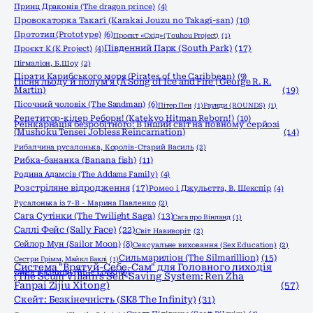
Принц Драконів (The dragon prince)
(4)
Провокаторка Такаґі (Karakai Jouzu no Takagi-san)
(10)
Прототип (Prototype)
(6)
Проєкт «Схід» (Touhou Project)
(1)
Південний Парк (South Park)
(17)
Проєкт К (K Project)
(4)
Пігмаліон, Б.Шоу
(2)
Пірати Карибського моря (Pirates of the Caribbean)
(9)
Пісня льоду й полум'я (A Song of Ice and Fire | George R. R.
Martin)
(19)
Пісочний чоловік (The Sandman)
(6)
Пітер Пен
(1)
Раунди (ROUNDS)
(1)
Репетитор-кілер Реборн! (Katekyo Hitman Reborn!)
(10)
Реінкарнація безробітного: В інший світ на повному серйозі
(Mushoku Tensei Jobless Reincarnation)
(14)
Рибалчина русалонька, Королів-Старий Василь
(2)
Рибка-бананка (Banana fish)
(11)
Родина Адамсів (The Addams Family)
(4)
Розстріляне відродження
(17)
Ромео і Джульєтта, В. Шекспір
(4)
Русалонька із 7-В - Марина Павленко
(2)
Сага Сутінки (The Twilight Saga)
(13)
Сага про Вінланд
(1)
Саллі Фейс (Sally Face)
(22)
Світ Навиворіт
(2)
Сейлор Мун (Sailor Moon)
(8)
Сексуальне виховання (Sex Education)
(2)
Сильмариліон (The Silmarillion)
(15)
Сестри Грімм, Майкл Баклі
(1)
Система "Врятуй-Себе-Сам" для Головного лиходія
Синя в'язниця (Blue Lock)
(6)
(The Scum Villain's Self-Saving System: Ren Zha
Fanpai Zijiu Xitong)
(57)
Скейт: Безкінечність (SK8 The Infinity)
(31)