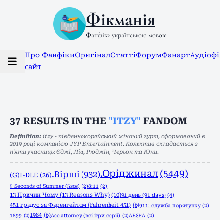
Фікманія
Фанфіки українською мовою
Про
Фанфіки
Оригінал
Статті
Форум
Фанарт
Аудіоф
сайт
37
RESULTS IN THE
"ITZY"
FANDOM
Definition:
itzy - південнокорейський жіночий гурт, сформований в
2019 році компанією JYP Entertainment. Колектив складається з
п'яти учасниць: Єджі, Ліа, Рюджін, Черьон та Юни.
.Оріджинал
(5449)
.Вірші
(932)
(G)I-DLE
(26)
5 Seconds of Summer (5sos)
(2)
8:11
(2)
13 Причин Чому (13 Reasons Why)
(10)
91 день (91 days)
(4)
451 градус за Фаренгейтом (Fahrenheit 451)
(6)
911: служба порятунку
(2)
1984
(6)
1899
(2)
Ace attorney (всі ігри серії)
(2)
AESPA
(2)