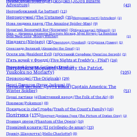
Неймовірні пригоди ДжоДжо (JoJo's Bizarre
Adventure)
(43)
Неприборканий (Le battant)
(12)
Неприручені (The Untamed)
(35)
Непрохані гості (Intruders)
(2)
Нова людина павук (The Amazing Spider-Man)
(9)
Нораґамі: Безхатній Бог (Noragami)
(5)
Ніджісанджі (Nijisanji)
(2)
Ніна — дівчинка планети Шостого Місяця, Муні Вітчер (La Bambina
della Sesta Luna, Moony Witcher)
(2)
Ніндзяго (Ninjago)
(35)
Оверлорд (Overlord)
(2)
Одіссея (Гомер)
(2)
Олександр Великий (Alexander the Great)
(2)
Оселя зла (Resident Evil)
(10)
Останній Серафим (Owari no Seraph)
(3)
П'ять ночей у Фредді (Five Nights at Freddy's - FNaF)
(24)
Паперовий будинок (La Casa de Papel)
(2)
Патріотизм Моріарті (Moriarty the Patriot,
Yuukoku no Moriarty)
(105)
Первородні (The Originals)
(29)
Персі Джексон (Percy Jackson)
(9)
Перший месник: Друга війна (Captain America: The
Winter Soldier)
(51)
Перші ластівки
(4)
Повітряний народ (The Folk of the Air)
(8)
Покемон (Pokemon)
(8)
Покидьок із сім'ї графа (Trash of the Count's Family)
(16)
Політика
(175)
Портрет Доріана Грея (The Picture of Dorian Gray)
(2)
Привид опери (Phantom of the Opera)
(10)
Привілей кохати (El privilegio de amar)
(33)
Привіт, Шарлотта! (Hello Charlotte!)
(8)