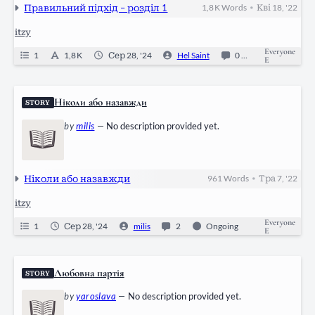
Правильний підхід – розділ 1
1,8 K
Words
Кві 18, '22
•
itzy
Everyone
1
1,8 K
Сер 28, '24
Hel Saint
0
Ongoing
E
Ніколи або назавжди
STORY
by
milis
—
No description provided yet.
Ніколи або назавжди
961
Words
Тра 7, '22
•
itzy
Everyone
1
Сер 28, '24
milis
2
Ongoing
E
Любовна партія
STORY
by
yaroslava
—
No description provided yet.