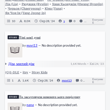
Ліа (Lia)
•
Рюджин (Ryujin)
•
Хван Хьонджін (Hwang Hyunjin)
•
Черьон (Chaeryeong)
•
Юна (Yuna)
•
Ян Чон Ін (Yang Jeong-in)
Everyone
10
8,0 K
Сер 28, '24
s
0
Ongoing
E
Тіні моєї душі
STORY
by
movi13
—
No description provided yet.
Дім, милий дім
1,6 K
Words
Кві 24, '23
•
(G)I-DLE
•
itzy
•
Stray Kids
Everyone
1
1,6 K
Сер 28, '24
movi13
0
Ongoing
E
Ти заслуговуєш кожного мого поцілунку
STORY
by
nana
—
No description provided yet.