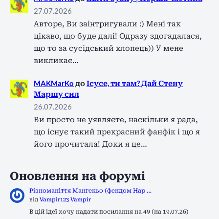
27.07.2026
Авторе, Ви заінтригували :) Мені так
цікаво, що буде далі! Одразу здогадалася,
що то за сусідський хлопець)) У мене
викликає…
MAKMarKo
до
Ісусе, ти там? Дай Стену
Маршу сил
26.07.2026
Ви просто не уявляєте, наскільки я рада,
що існує такий прекрасний фанфік і що я
його прочитала! Доки я це…
Оновлення на форумі
Різноманіття Мангекьо (фендом Нар …
від
Vampir123 Vampir
В цій ідеї хочу надати посилання на 49 (на 19.07.26)