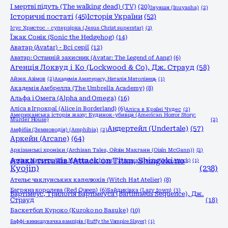
І мертві підуть (The walking dead) (TV)
(20)
Інуяшя (Inuyasha)
(2)
Історичні постаті
(45)
Історія України
(52)
Ісус Христос - суперзірка (Jesus Christ superstar)
(2)
Їжак Сонік (Sonic the Hedgehog)
(14)
Аватар (Avatar) - Всі серії
(12)
Аватар: Останній захисник (Avatar: The Legend of Aang)
(6)
Агенція Локвуд і Кo (Lockwood & Co), Дж. Страуд
(58)
Айзек Азімов
(2)
Академія Аматерасу, Наталія Матолінець
(1)
Академія Амбрелла (The Umbrella Academy)
(8)
Альфа і Омега (Alpha and Omega)
(16)
Аліса в Ігрокраї (Alice in Borderland)
(6)
Аліса в Країні Чудес
(2)
Американська історія жаху: Будинок-убивця (American Horror Story:
Murder House)
(2)
Андертейл (Undertale)
(57)
Амфібія (Земноводія) (Amphibia)
(2)
Аркейн (Arcane)
(64)
Аркізанські хроніки (Archisan Tales, Ойзін Макганн (Oisín McGann))
(2)
Атака титанів (Attack on Titan, Shingeki no
Архіви Маґнуса (The Magnus Archives)
(2)
Атака вірусів (Virus Attack)
(1)
Kyojin)
(238)
Ательє чаклунських капелюхів (Witch Hat Atelier)
(8)
Багряна королева (Red Queen)
(6)
Байдиківка (Lazy town)
(3)
Бартімеус, Трилогія Бартімеуса (Bartimaeus Sequence), Дж.
Страуд
(18)
Баскетбол Куроко (Kuroko no Basuke)
(10)
Баффі-винищувачка вампірів (Buffy the Vampire Slayer)
(1)