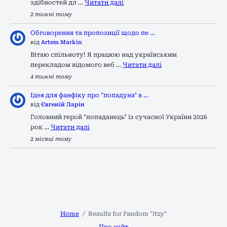
здібностей дл …
Читати далі
2 тижні тому
Обговорення та пропозиції щодо пе …
від
Artem Markin
Вітаю спільноту! Я працюю над українським
перекладом відомого веб …
Читати далі
4 тижні тому
Ідея для фанфіку про "попадуна" в …
від
Євгеній Ларін
Головний герой "попаданець" із сучасної України 2026
рок …
Читати далі
2 місяці тому
Home
Results for Fandom "itzy"
Про сайт