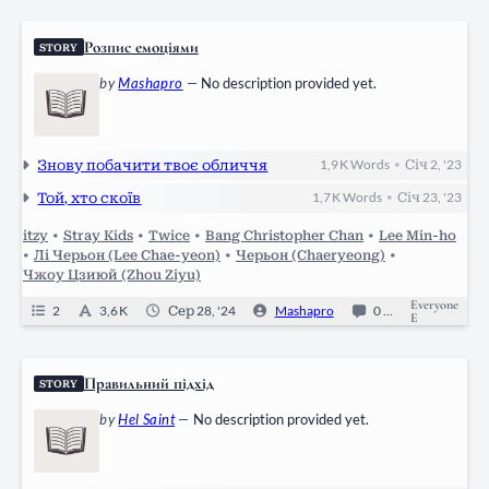
Розпис емоціями
STORY
by
Mashapro
—
No description provided yet.
Знову побачити твоє обличчя
1,9 K
Words
Січ 2, '23
•
Той, хто скоїв
1,7 K
Words
Січ 23, '23
•
itzy
•
Stray Kids
•
Twice
•
Bang Christopher Chan
•
Lee Min-ho
•
Лі Черьон (Lee Chae-yeon)
•
Черьон (Chaeryeong)
•
Чжоу Цзиюй (Zhou Ziyu)
Everyone
2
3,6 K
Сер 28, '24
Mashapro
0
Ongoing
E
Правильний підхід
STORY
by
Hel Saint
—
No description provided yet.