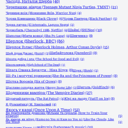
Часодії, Наталія Щерба
(40)
Черепашки-ніндзя (Teenage Mutant Ninja Turtles, TMNT)
(21)
Черниця-воiн (Монахиня-Воïн, Warrior Nun)
(4)
Чорна Конюшина (Black Clover)
(6)
Чорна Пантера (Black Panther)
(5)
Чорна лагуна (El internado. Laguna Negra)
(2)
Шайні (SHINee)
(10)
Чорнобиль (Chernobyl 1986, Netflix)
(4)
Шаполан (Вбити вовка) (Sha Po Lang)
(4)
Шевченко
(8)
Шерлок (Sherlock, ВВС)
(86)
Шерлок Голмс (Sherlock Holmes, Arthur Conan Doyle)
(15)
Шибайголова (Daredevil)
(8)
Шеф Адам Джонс (Burnt)
(2)
Школа добра і зла (The School for Good and Evil)
(2)
Школа мерців (High School of The Dead)
(1)
Шпага Славка Беркути - Ніна Бічуя
(8)
Шрек (Shrek)
(2)
Ші-Ра і могутні принцеси (She-Ra and the Princesses of Power)
(8)
Шістка Воронів (Six of Crows)
(8)
Щиголь (Goldfinch)
(6)
Щасливе солодке життя (Happy Sugar Life)
(2)
Щоденники вампіра (The Vampire Diaries)
(27)
Щурячий патруль (The Rat Patrol)
(4)
Юрі на льоду (Yuri!!! on Ice)
(8)
Я (Романтика) М. Хвильовий
(4)
Якось у казці (Once Upon A Time)
(52)
Як приборкати дракона (Фільми та серіали, How to Train Your
Dragon)
(5)
Як хмари, як вітер (Kumo no You ni Kaze no You ni (Like the Clouds, Like
the Wind)
(2)
хейтспіч (hatespeech music)
(10)
коли помер Хікару
(1)