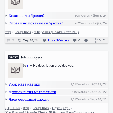
Кохання, чи брехня?
308
Words
Бер 8, '24
•
Справжнє кохання чи брехня?
232
Words
Бер 9, '24
•
itzy
•
Stray Kids
•
7 Березня (Honkai Star Rail)
Everyone
2
Сер 28, '24
Ніка Бібікова
0
Ongoing
E
Цвітіння бузку
STORY
by
s
—
No description provided yet.
Урок математики
1,1 K
Words
Жов 11, '22
•
Дзвінок після математики
615
Words
Жов 20, '22
•
Часи середньої школи
1,2 K
Words
Жов 26, '22
•
(G)I-DLE
•
itzy
•
Stray Kids
•
Єджі (Yeji)
•
Кім Дженні (Jennie Kim)
•
Лі Черьон (Lee Chae-yeon)
•