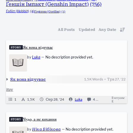
Ґеншін Імпакт (Genshin Impact)
(756)
Ґобіт (Hobbit)
(4)
Ґоріллаз (Gorillaz)
(1)
All Posts
Updated
Any Date
Як вона відчуває
STORY
by
Luka
—
No description provided yet.
Як вона відчуває
1,5 K
Words
Тра 27, '22
•
itzy
Everyone
1
1,5 K
Сер 28, '24
Luka
4
Ongoing
E
Чудо, а не кохання
STORY
by
Ніка Бібікова
—
No description provided yet.