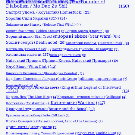
За садовим парканом (Over the garden wall)
Засновник темного шляху (The Founder of
(2)
Diabolism / Mo Dao Zu Shi)
(150)
Застряг удома / Хоумстак (Homestuck)
(21)
Збройні Сили України (ЗСУ)
(14)
Звільнити цю Відьму (Release That Witch)
(4)
Золоте божество (Golden Kamuy)
(2)
Зоряна Брама (Stargate)
(2)
Зоряні війни (Star wars)
(95)
Зоряний шлях (Star Trek)
(8)
Зошит смерті (Death note)
(20)
Квантовий розлом (Quantum Break)
(2)
Квітка зла (Flower Of Evil)
(2)
Кеттердамська трилогія - Лі Бардуґо
(2)
Китайські новели
(27)
Київ вдень та вночі
(2)
Київський Привид (Привид Києва, Київський Примара)
(10)
Клуб Вінкс (Winx Club)
(12)
Книжки та Кістяний пил (Bookshops & Bonedust)
(1)
Код Ґіасс: Повстання Лелуша (Code Geass)
(3)
Козаки, характерники
(7)
Кораліна(Coraline)
(1)
Король Артур: Легенда меча (King Arthur: Legend of the Sword
- 2017)
(12)
Король Лев (The Lion King)
(4)
Корольок - пташка співоча (Calikusu)
(4)
Коти-вояки (Warriors)
(47)
Костянтин (Constantine)
(2)
Красуня і чудовисько (Beauty and the Beast)
(10)
Краще подзвоніть Солу (Better Call Saul)
(1)
Країна Самоцвітів (Houseki no Kuni, Land of the Lustrous)
(2)
Крипі-паста (Creepypasta)
(7)
Кукі Ран (Cookie Run)
(6)
Крізь темряву пливу, Томаш Єндровський
(2)