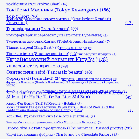
Токійський Гуль (Tokyo Ghoul)
(6)
Токійські Месники (Tokyo Revengers)
(186)
Тор (Thor)
(70)
Точка зору всезнаючого читача (Omniscient Reader’s
Viewpoint)
(17)
Трансформери (Transformers)
(29)
Трансформери: Кібервсесвіт (Transformers: Cyberverse)
(4)
Туалетний хлопчик Ханако (Toilet-Bound Hanako-kun)
(7)
Тільки вперед! (Skip Beat!)
(7)
Тінь, Є.Л. Шварц
(2)
Тінь та кістка (Shadow and bone)
(12)
Тіні забутих предків
(2)
Україномовний сегмент Ютубу
(978)
Університет Чупарського
(29)
Фантастичні звірі (Fantastic beasts)
(48)
Формула-1 (Formula-1)
(24)
Форсаж (The Fast and the Furious)
(1)
Фредрік Бакман (Fredrik Backman), Бйорнстад (Björnstad) Ведмеже
місто
(2)
Фінеас і Ферб (Phineas and Ferb)
(3)
Хардколь
(3)
Футбол, футболісти
(2)
Хаскі і його вчитель білий кіт (Husky and his White Cat
Shizun | Er Ha He Ta De Bai Mao Shi Zun)
(45)
Хвіст Феї (Fairy Tail)
(8)
Хеталія (Hetalia)
(3)
Хижі пташки (та фантастична Харлі Квін) - Birds of Prey (and the
Fantabulous Emancipation of One Harley Quinn)
(2)
Хор (Glee)
(2)
Хранителі снів (Rise of the guardians)
(2)
Хто зробив мене принцесою (Who Made me a Princess)
(2)
Цього літа я стала вродливою (The summer I turned pretty)
(20)
Чарлі і шоколадна фабрика (Charlie and the Chocolate Factory)
(3)