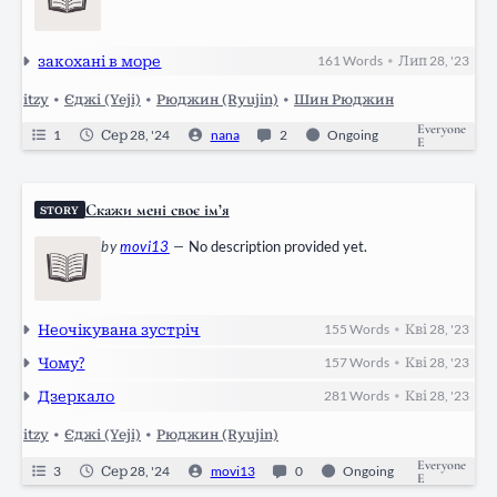
закохані в море
161
Words
Лип 28, '23
•
itzy
•
Єджі (Yeji)
•
Рюджин (Ryujin)
•
Шин Рюджин
Everyone
1
Сер 28, '24
nana
2
Ongoing
E
Скажи мені своє ім’я
STORY
by
movi13
—
No description provided yet.
Неочікувана зустріч
155
Words
Кві 28, '23
•
Чому?
157
Words
Кві 28, '23
•
Дзеркало
281
Words
Кві 28, '23
•
itzy
•
Єджі (Yeji)
•
Рюджин (Ryujin)
Everyone
3
Сер 28, '24
movi13
0
Ongoing
E