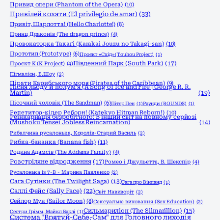
Привид опери (Phantom of the Opera)
(10)
Привілей кохати (El privilegio de amar)
(33)
Привіт, Шарлотта! (Hello Charlotte!)
(8)
Принц Драконів (The dragon prince)
(4)
Провокаторка Такаґі (Karakai Jouzu no Takagi-san)
(10)
Прототип (Prototype)
(6)
Проєкт «Схід» (Touhou Project)
(1)
Південний Парк (South Park)
(17)
Проєкт К (K Project)
(4)
Пігмаліон, Б.Шоу
(2)
Пірати Карибського моря (Pirates of the Caribbean)
(9)
Пісня льоду й полум'я (A Song of Ice and Fire | George R. R.
Martin)
(19)
Пісочний чоловік (The Sandman)
(6)
Пітер Пен
(1)
Раунди (ROUNDS)
(1)
Репетитор-кілер Реборн! (Katekyo Hitman Reborn!)
(10)
Реінкарнація безробітного: В інший світ на повному серйозі
(Mushoku Tensei Jobless Reincarnation)
(14)
Рибалчина русалонька, Королів-Старий Василь
(2)
Рибка-бананка (Banana fish)
(11)
Родина Адамсів (The Addams Family)
(4)
Розстріляне відродження
(17)
Ромео і Джульєтта, В. Шекспір
(4)
Русалонька із 7-В - Марина Павленко
(2)
Сага Сутінки (The Twilight Saga)
(13)
Сага про Вінланд
(1)
Саллі Фейс (Sally Face)
(22)
Світ Навиворіт
(2)
Сейлор Мун (Sailor Moon)
(8)
Сексуальне виховання (Sex Education)
(2)
Сильмариліон (The Silmarillion)
(15)
Сестри Грімм, Майкл Баклі
(1)
Система "Врятуй-Себе-Сам" для Головного лиходія