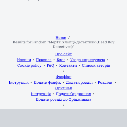
Home
Results for Fandom "Мертві хлопці-детективи (Dead Boy
Detectives)"
Про сайт
Новини
Правила
Блог
Угода користувача
Cookie policy
FAQ
Контакти
Список авторів
Фанфіки
Інструкція
Додати фанфік
Додати розділ
Розділи
Оригінал
Інструкція
Додати Оріджинал
Додати розділ до Оріджинала
Статті
Форум
Фанарт
Аудіофіки
2020-2026 р.р.
Фікманія
Права на всі твори, опубліковані на сайті, належать авторам.