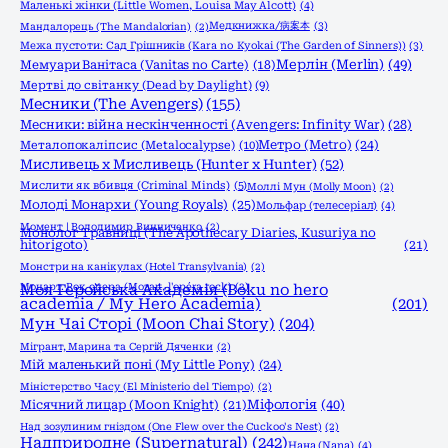
Маленькі жінки (Little Women, Louisa May Alcott)
(4)
Медкнижка/病案本
(3)
Мандалорець (The Mandalorian)
(2)
Межа пустоти: Сад Грішників (Kara no Kyokai (The Garden of Sinners))
(3)
Мерлін (Merlin)
(49)
Мемуари Ванітаса (Vanitas no Carte)
(18)
Мертві до світанку (Dead by Daylight)
(9)
Месники (The Avengers)
(155)
Месники: війна нескінченності (Avengers: Infinity War)
(28)
Метро (Metro)
(24)
Металопокаліпсис (Metalocalypse)
(10)
Мисливець х Мисливець (Hunter x Hunter)
(52)
Мислити як вбивця (Criminal Minds)
(5)
Моллі Мун (Molly Moon)
(2)
Молоді Монархи (Young Royals)
(25)
Мольфар (телесеріал)
(4)
Момент | Володимир Винниченко
(2)
Монолог Травниці (The Apothecary Diaries, Kusuriya no
hitorigoto)
(21)
Монстри на канікулах (Hotel Transylvania)
(2)
Моцарт. Рок опера (Mozart, l'opéra rock)
Моя Геройська Академія (Boku no hero
(2)
academia / My Hero Academia)
(201)
Мун Чаі Сторі (Moon Chai Story)
(204)
Мігрант, Марина та Сергій Дяченки
(2)
Мій маленький поні (My Little Pony)
(24)
Міністерство Часу (El Ministerio del Tiempo)
(2)
Міфологія
(40)
Місячний лицар (Moon Knight)
(21)
Над зозулиним гніздом (One Flew over the Cuckoo's Nest)
(2)
Надприродне (Supernatural)
(242)
Нана (Nana)
(4)