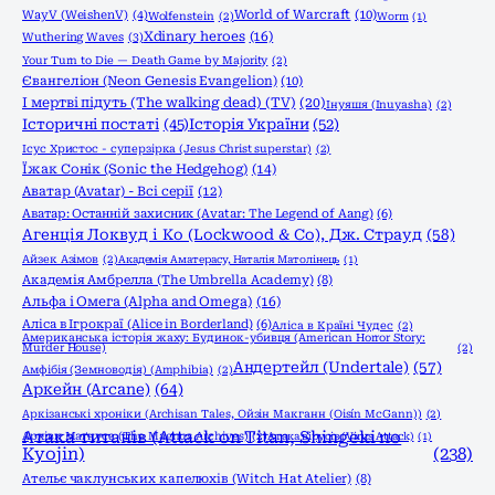
World of Warcraft
(10)
WayV (WeishenV)
(4)
Wolfenstein
(2)
Worm
(1)
Xdinary heroes
(16)
Wuthering Waves
(3)
Your Turn to Die — Death Game by Majority
(2)
Євангеліон (Neon Genesis Evangelion)
(10)
І мертві підуть (The walking dead) (TV)
(20)
Інуяшя (Inuyasha)
(2)
Історичні постаті
(45)
Історія України
(52)
Ісус Христос - суперзірка (Jesus Christ superstar)
(2)
Їжак Сонік (Sonic the Hedgehog)
(14)
Аватар (Avatar) - Всі серії
(12)
Аватар: Останній захисник (Avatar: The Legend of Aang)
(6)
Агенція Локвуд і Кo (Lockwood & Co), Дж. Страуд
(58)
Айзек Азімов
(2)
Академія Аматерасу, Наталія Матолінець
(1)
Академія Амбрелла (The Umbrella Academy)
(8)
Альфа і Омега (Alpha and Omega)
(16)
Аліса в Ігрокраї (Alice in Borderland)
(6)
Аліса в Країні Чудес
(2)
Американська історія жаху: Будинок-убивця (American Horror Story:
Murder House)
(2)
Андертейл (Undertale)
(57)
Амфібія (Земноводія) (Amphibia)
(2)
Аркейн (Arcane)
(64)
Аркізанські хроніки (Archisan Tales, Ойзін Макганн (Oisín McGann))
(2)
Атака титанів (Attack on Titan, Shingeki no
Архіви Маґнуса (The Magnus Archives)
(2)
Атака вірусів (Virus Attack)
(1)
Kyojin)
(238)
Ательє чаклунських капелюхів (Witch Hat Atelier)
(8)