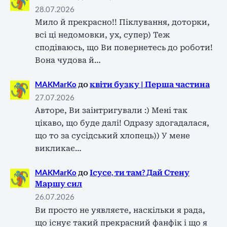
28.07.2026
Мило й прекрасно!! Піклування, доторки,
всі ці недомовки, ух, супер) Теж
сподіваюсь, що Ви повернетесь до роботи!
Вона чудова й…
MAKMarKo
до
квіти бузку | Перша частина
27.07.2026
Авторе, Ви заінтригували :) Мені так
цікаво, що буде далі! Одразу здогадалася,
що то за сусідський хлопець)) У мене
викликає…
MAKMarKo
до
Ісусе, ти там? Дай Стену
Маршу сил
26.07.2026
Ви просто не уявляєте, наскільки я рада,
що існує такий прекрасний фанфік і що я