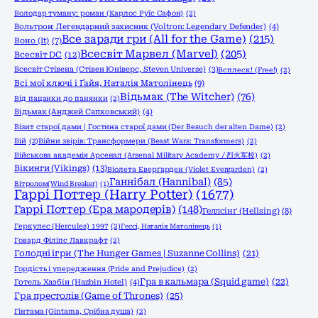
Володар туману: роман (Карлос Руїс Сафон)
(2)
Вольтрон: Легендарний захисник (Voltron: Legendary Defender)
(4)
Все заради гри (All for the Game)
(215)
Воно (It)
(7)
Всесвіт Марвел (Marvel)
(205)
Всесвіт DC
(12)
Всесвіт Стівена (Стівен Юніверс, Steven Universe)
(3)
Всплеск! (Free!)
(2)
Всі мої ключі і Ґайя, Наталія Матолінець
(9)
Відьмак (The Witcher)
(76)
Від пацанки до панянки
(2)
Відьмак (Анджей Сапковський)
(4)
Візит старої дами | Гостина старої дами (Der Besuch der alten Dame)
(2)
Вій
(2)
Війни звірів: Трансформери (Beast Wars: Transformers)
(2)
Військова академія Арсенал (Arsenal Military Academy / 烈火军校)
(2)
Вікинги (Vikings)
(13)
Віолета Еверґарден (Violet Evergarden)
(2)
Ганнібал (Hannibal)
(85)
Вітролом(Wind Breaker)
(1)
Гаррі Поттер (Harry Potter)
(1677)
Гаррі Поттер (Ера мародерів)
(148)
Геллсінґ (Hellsing)
(8)
Геркулес (Hercules) 1997
(2)
Гессі, Наталія Матолінець
(1)
Говард Філіпс Лавкрафт
(2)
Голодні ігри (The Hunger Games | Suzanne Collins)
(21)
Гордість і упередження (Pride and Prejudice)
(2)
Гра в кальмара (Squid game)
(22)
Готель Хазбін (Hazbin Hotel)
(4)
Гра престолів (Game of Thrones)
(25)
Гінтама (Gintama, Срібна душа)
(2)