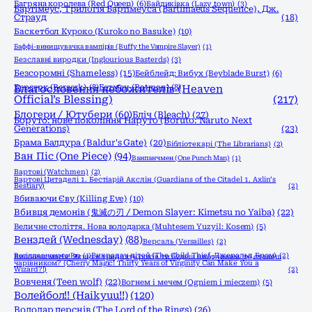
Багряна королева (Red Queen)
(6)
Байдиківка (Lazy town)
(3)
Бартімеус, Трилогія Бартімеуса (Bartimaeus Sequence), Дж.
Страуд
(18)
Баскетбол Куроко (Kuroko no Basuke)
(10)
Баффі-винищувачка вампірів (Buffy the Vampire Slayer)
(1)
Безславні виродки (Inglourious Basterds)
(3)
Безсоромні (Shameless)
(15)
Бейблейд: Вибух (Beyblade Burst)
(6)
Берсерк (Berserk)
Благословення небожителів (Heaven
(8)
Бетмен (Batman)
(8)
Official’s Blessing)
(217)
Блогери / Ютубери
(60)
Бліч (Bleach)
(27)
Боруто: нове покоління Наруто (Boruto: Naruto Next
Generations)
(23)
Брама Балдура (Baldur's Gate)
(20)
Бібліотекарі (The Librarians)
(2)
Ван Піс (One Piece)
(94)
Ванпанчмен (One Punch Man)
(1)
Вартові (Watchmen)
(2)
Вартові Цитаделі 1. Бестіарій Акслін (Guardians of the Citadel 1. Axlin’s
Bestiary)
(2)
Вбиваючи Єву (Killing Eve)
(10)
Вбивця демонів (鬼滅の刃 / Demon Slayer: Kimetsu no Yaiba)
(22)
Величне століття. Нова володарка (Muhtesem Yuzyil: Kosem)
(5)
Венздей (Wednesday)
(88)
Версаль (Versailles)
(2)
Весілля вченого Рю
(1)
Викрадач дітей (The Child Thief, Джеральд Бром)
(2)
Вишнева магія! Якщо в тридцять років ти будеш цнотливим, то станеш
чарівником? (Cherry Magic! Thirty Years of Virginity Can Make You a
Wizard?!)
(2)
Вовченя (Teen wolf)
(22)
Вогнем і мечем (Ogniem i mieczem)
(5)
Волейбол!! (Haikyuu!!)
(120)
Володар перснів (The Lord of the Rings)
(26)