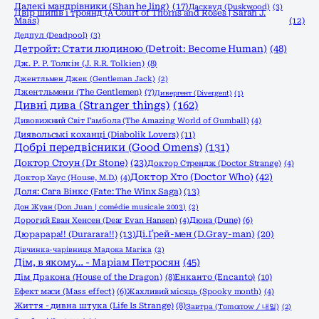
Далекі мандрівники (Shan he ling)
(17)
Дасквуд (Duskwood)
(3)
Двір шипів і троянд (A Court of Thorns and Roses | Sarah J.
Maas)
(12)
Дедпул (Deadpool)
(3)
Детройт: Стати людиною (Detroit: Become Human)
(48)
Дж. Р. Р. Толкін (J. R.R. Tolkien)
(8)
Джентльмен Джек (Gentleman Jack)
(2)
Джентльмени (The Gentlemen)
(7)
Дивергент (Divergent)
(1)
Дивні дива (Stranger things)
(162)
Дивовижний Світ Гамбола (The Amazing World of Gumball)
(4)
Диявольські коханці (Diabolik Lovers)
(11)
Добрі передвісники (Good Omens)
(131)
Доктор Стоун (Dr Stone)
(23)
Доктор Стрендж (Doctor Strange)
(4)
Доктор Хто (Doctor Who)
(42)
Доктор Хаус (House, M.D.)
(4)
Доля: Сага Вінкс (Fate: The Winx Saga)
(13)
Дон Жуан (Don Juan | comédie musicale 2003)
(2)
Дорогий Еван Хенсен (Dear Evan Hansen)
(4)
Дюна (Dune)
(6)
Дюрарара!! (Durarara!!)
(13)
Ді.Ґрей-мен (D.Gray-man)
(20)
Дівчинка-чарівниця Мадока Магіка
(2)
Дім, в якому… - Маріам Петросян
(45)
Енканто (Encanto)
(10)
Дім Дракона (House of the Dragon)
(8)
Ефект маси (Mass effect)
(6)
Жахливий місяць (Spooky month)
(4)
Життя - дивна штука (Life Is Strange)
(8)
Завтра (Tomorrow / 내일)
(2)