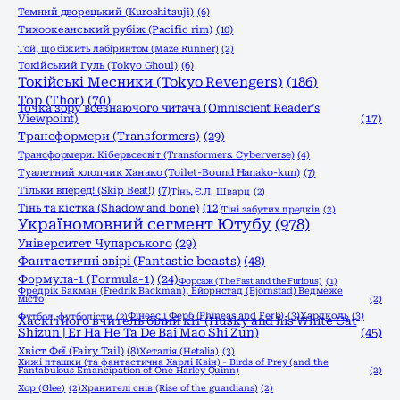
Темний дворецький (Kuroshitsuji)
(6)
Тихоокеанський рубіж (Pacific rim)
(10)
Той, що біжить лабіринтом (Maze Runner)
(2)
Токійський Гуль (Tokyo Ghoul)
(6)
Токійські Месники (Tokyo Revengers)
(186)
Тор (Thor)
(70)
Точка зору всезнаючого читача (Omniscient Reader’s
Viewpoint)
(17)
Трансформери (Transformers)
(29)
Трансформери: Кібервсесвіт (Transformers: Cyberverse)
(4)
Туалетний хлопчик Ханако (Toilet-Bound Hanako-kun)
(7)
Тільки вперед! (Skip Beat!)
(7)
Тінь, Є.Л. Шварц
(2)
Тінь та кістка (Shadow and bone)
(12)
Тіні забутих предків
(2)
Україномовний сегмент Ютубу
(978)
Університет Чупарського
(29)
Фантастичні звірі (Fantastic beasts)
(48)
Формула-1 (Formula-1)
(24)
Форсаж (The Fast and the Furious)
(1)
Фредрік Бакман (Fredrik Backman), Бйорнстад (Björnstad) Ведмеже
місто
(2)
Фінеас і Ферб (Phineas and Ferb)
(3)
Хардколь
(3)
Футбол, футболісти
(2)
Хаскі і його вчитель білий кіт (Husky and his White Cat
Shizun | Er Ha He Ta De Bai Mao Shi Zun)
(45)
Хвіст Феї (Fairy Tail)
(8)
Хеталія (Hetalia)
(3)
Хижі пташки (та фантастична Харлі Квін) - Birds of Prey (and the
Fantabulous Emancipation of One Harley Quinn)
(2)
Хор (Glee)
(2)
Хранителі снів (Rise of the guardians)
(2)