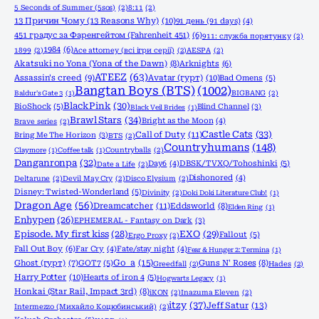
5 Seconds of Summer (5sos)
(2)
8:11
(2)
13 Причин Чому (13 Reasons Why)
(10)
91 день (91 days)
(4)
451 градус за Фаренгейтом (Fahrenheit 451)
(6)
911: служба порятунку
(2)
1984
(6)
1899
(2)
Ace attorney (всі ігри серії)
(2)
AESPA
(2)
Akatsuki no Yona (Yona of the Dawn)
(8)
Arknights
(6)
ATEEZ
(63)
Assassin's creed
(9)
Avatar (гурт)
(10)
Bad Omens
(5)
Bangtan Boys (BTS)
(1002)
Baldur's Gate 3
(1)
BIGBANG
(2)
BlackPink
(30)
BioShock
(5)
Blind Channel
(3)
Black Veil Brides
(1)
Brawl Stars
(34)
Bright as the Moon
(4)
Brave series
(2)
Castle Cats
(33)
Call of Duty
(11)
Bring Me The Horizon
(3)
BTS
(2)
Countryhumans
(148)
Claymore
(1)
Coffee talk
(1)
Countryballs
(2)
Danganronpa
(32)
Day6
(4)
DBSK/TVXQ/Tohoshinki
(5)
Date a Life
(2)
Dishonored
(4)
Deltarune
(2)
Devil May Cry
(2)
Disco Elysium
(2)
Disney: Twisted-Wonderland
(5)
Divinity
(2)
Doki Doki Literature Club!
(1)
Dragon Age
(56)
Dreamcatcher
(11)
Eddsworld
(8)
Elden Ring
(1)
Enhypen
(26)
EPHEMERAL - Fantasy on Dark
(3)
Episode. My first kiss
(28)
EXO
(29)
Fallout
(5)
Ergo Proxy
(2)
Fall Out Boy
(6)
Far Cry
(4)
Fate/stay night
(4)
Fear & Hunger 2: Termina
(1)
Go_a
(15)
Ghost (гурт)
(7)
GOT7
(5)
Guns N' Roses
(8)
Greedfall
(2)
Hades
(2)
Harry Potter
(10)
Hearts of iron 4
(5)
Hogwarts Legacy
(1)
Honkai (Star Rail, Impact 3rd)
(8)
iKON
(2)
Inazuma Eleven
(2)
itzy
(37)
Jeff Satur
(13)
Intermezzo (Михайло Коцюбинський)
(2)