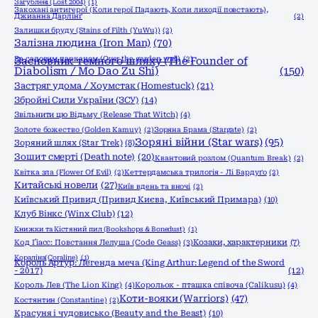
Загублені (Lost 2004)
(1)
Закохані антигерої (Коли герої Падають, Коли лиходії повстають),
Джианна Дарлінґ
(2)
Залишки бруду (Stains of Filth (YuWu))
(2)
Залізна людина (Iron Man)
(70)
За садовим парканом (Over the garden wall)
Засновник темного шляху (The Founder of
(2)
Diabolism / Mo Dao Zu Shi)
(150)
Застряг удома / Хоумстак (Homestuck)
(21)
Збройні Сили України (ЗСУ)
(14)
Звільнити цю Відьму (Release That Witch)
(4)
Золоте божество (Golden Kamuy)
(2)
Зоряна Брама (Stargate)
(2)
Зоряні війни (Star wars)
(95)
Зоряний шлях (Star Trek)
(8)
Зошит смерті (Death note)
(20)
Квантовий розлом (Quantum Break)
(2)
Квітка зла (Flower Of Evil)
(2)
Кеттердамська трилогія - Лі Бардуґо
(2)
Китайські новели
(27)
Київ вдень та вночі
(2)
Київський Привид (Привид Києва, Київський Примара)
(10)
Клуб Вінкс (Winx Club)
(12)
Книжки та Кістяний пил (Bookshops & Bonedust)
(1)
Код Ґіасс: Повстання Лелуша (Code Geass)
(3)
Козаки, характерники
(7)
Кораліна(Coraline)
(1)
Король Артур: Легенда меча (King Arthur: Legend of the Sword
- 2017)
(12)
Король Лев (The Lion King)
(4)
Корольок - пташка співоча (Calikusu)
(4)
Коти-вояки (Warriors)
(47)
Костянтин (Constantine)
(2)
Красуня і чудовисько (Beauty and the Beast)
(10)