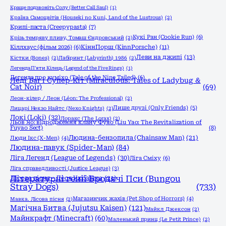
Краще подзвоніть Солу (Better Call Saul)
(1)
Країна Самоцвітів (Houseki no Kuni, Land of the Lustrous)
(2)
Крипі-паста (Creepypasta)
(7)
Кукі Ран (Cookie Run)
(6)
Крізь темряву пливу, Томаш Єндровський
(2)
КіннПорш (KinnPorsche)
(11)
Кіллхаус (фільм 2026)
(6)
Леви на джипі
(13)
Кістки (Bones)
(2)
Лабіринт (Labyrinth) 1986
(2)
Легенда П'яти Кілець (Legend of the Five Rings)
(1)
Легенда про куміхо (Tale of the Nine Tailed)
(6)
Леді Баг і Супер-Кіт (Miraculous: Tales of Ladybug &
Cat Noir)
(69)
Леон-кілер / Леон (Léon: The Professional)
(2)
Лише друзі (Only Friends)
(5)
Лицарі Некзо Найтс (Nexo Knights)
(2)
Локі (Loki)
(32)
Лоракс (The Lorax)
(2)
Льов Яо: відродження клану Фуяо (Liu Yao: The Revitalization of
Fuyao Sect)
(8)
Людина-бензопила (Chainsaw Man)
(21)
Люди Ікс (X-Men)
(4)
Людина-павук (Spider-Man)
(84)
Ліга Легенд (League of Legends)
(30)
Ліга Сміху
(6)
Ліга справедливості (Justice League)
(3)
Літературні генії Бродячі Пси (Bungou
Лісова пісня - Леся Українка
(21)
Stray Dogs)
(733)
Магазинчик жахів (Pet Shop of Horrors)
(4)
Мавка. Лісова пісня
(2)
Магічна Битва (Jujutsu Kaisen)
(121)
Майкл Джексон
(2)
Майнкрафт (Minecraft)
(60)
Маленький принц (Le Petit Prince)
(2)