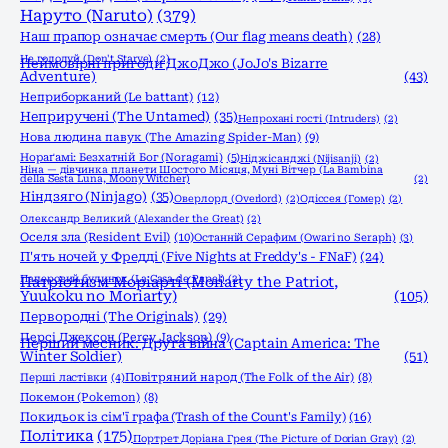
Наруто (Naruto)
(379)
Наш прапор означає смерть (Our flag means death)
(28)
Не голодуй (Don't Starve)
(2)
Неймовірні пригоди ДжоДжо (JoJo's Bizarre
Adventure)
(43)
Неприборканий (Le battant)
(12)
Неприручені (The Untamed)
(35)
Непрохані гості (Intruders)
(2)
Нова людина павук (The Amazing Spider-Man)
(9)
Нораґамі: Безхатній Бог (Noragami)
(5)
Ніджісанджі (Nijisanji)
(2)
Ніна — дівчинка планети Шостого Місяця, Муні Вітчер (La Bambina
della Sesta Luna, Moony Witcher)
(2)
Ніндзяго (Ninjago)
(35)
Оверлорд (Overlord)
(2)
Одіссея (Гомер)
(2)
Олександр Великий (Alexander the Great)
(2)
Оселя зла (Resident Evil)
(10)
Останній Серафим (Owari no Seraph)
(3)
П'ять ночей у Фредді (Five Nights at Freddy's - FNaF)
(24)
Паперовий будинок (La Casa de Papel)
(2)
Патріотизм Моріарті (Moriarty the Patriot,
Yuukoku no Moriarty)
(105)
Первородні (The Originals)
(29)
Персі Джексон (Percy Jackson)
(9)
Перший месник: Друга війна (Captain America: The
Winter Soldier)
(51)
Перші ластівки
(4)
Повітряний народ (The Folk of the Air)
(8)
Покемон (Pokemon)
(8)
Покидьок із сім'ї графа (Trash of the Count's Family)
(16)
Політика
(175)
Портрет Доріана Грея (The Picture of Dorian Gray)
(2)