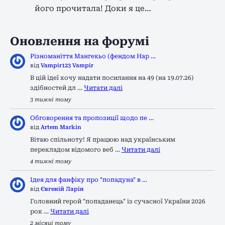
його прочитала! Доки я це…
Оновлення на форумі
Різноманіття Мангекьо (фендом Нар …
від
Vampir123 Vampir
В цій ідеї хочу надати посилання на 49 (на 19.07.26)
здібностей дл …
Читати далі
3 тижні тому
Обговорення та пропозиції щодо пе …
від
Artem Markin
Вітаю спільноту! Я працюю над українським
перекладом відомого веб …
Читати далі
4 тижні тому
Ідея для фанфіку про "попадуна" в …
від
Євгеній Ларін
Головний герой "попаданець" із сучасної України 2026
рок …
Читати далі
2 місяці тому