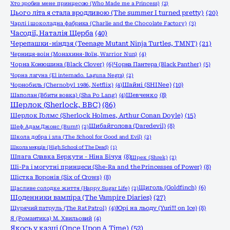
Хто зробив мене принцесою (Who Made me a Princess)
(2)
Цього літа я стала вродливою (The summer I turned pretty)
(20)
Чарлі і шоколадна фабрика (Charlie and the Chocolate Factory)
(3)
Часодії, Наталія Щерба
(40)
Черепашки-ніндзя (Teenage Mutant Ninja Turtles, TMNT)
(21)
Черниця-воiн (Монахиня-Воïн, Warrior Nun)
(4)
Чорна Конюшина (Black Clover)
(6)
Чорна Пантера (Black Panther)
(5)
Чорна лагуна (El internado. Laguna Negra)
(2)
Шайні (SHINee)
(10)
Чорнобиль (Chernobyl 1986, Netflix)
(4)
Шаполан (Вбити вовка) (Sha Po Lang)
(4)
Шевченко
(8)
Шерлок (Sherlock, ВВС)
(86)
Шерлок Голмс (Sherlock Holmes, Arthur Conan Doyle)
(15)
Шибайголова (Daredevil)
(8)
Шеф Адам Джонс (Burnt)
(2)
Школа добра і зла (The School for Good and Evil)
(2)
Школа мерців (High School of The Dead)
(1)
Шпага Славка Беркути - Ніна Бічуя
(8)
Шрек (Shrek)
(2)
Ші-Ра і могутні принцеси (She-Ra and the Princesses of Power)
(8)
Шістка Воронів (Six of Crows)
(8)
Щиголь (Goldfinch)
(6)
Щасливе солодке життя (Happy Sugar Life)
(2)
Щоденники вампіра (The Vampire Diaries)
(27)
Щурячий патруль (The Rat Patrol)
(4)
Юрі на льоду (Yuri!!! on Ice)
(8)
Я (Романтика) М. Хвильовий
(4)
Якось у казці (Once Upon A Time)
(52)