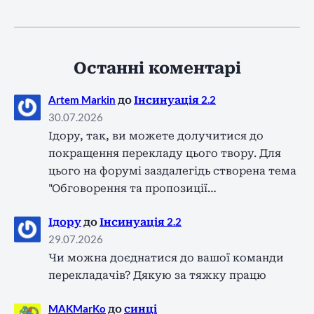
Останні коментарі
Artem Markin
до
Інсинуація 2.2
30.07.2026
Ідору, так, ви можете долучитися до
покращення перекладу цього твору. Для
цього на форумі заздалегідь створена тема
"Обговорення та пропозиції…
Ідору
до
Інсинуація 2.2
29.07.2026
Чи можна доєднатися до вашої команди
перекладачів? Дякую за тяжку працю
MAKMarKo
до
синці