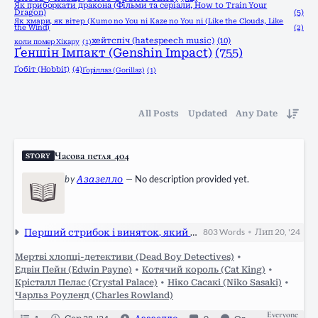
Як приборкати дракона (Фільми та серіали, How to Train Your
Dragon)
(5)
Як хмари, як вітер (Kumo no You ni Kaze no You ni (Like the Clouds, Like
the Wind)
(2)
хейтспіч (hatespeech music)
(10)
коли помер Хікару
(1)
Ґеншін Імпакт (Genshin Impact)
(755)
Ґобіт (Hobbit)
(4)
Ґоріллаз (Gorillaz)
(1)
All Posts
Updated
Any Date
Часова петля 404
STORY
by
Азазелло
—
No description provided yet.
Перший стрибок і виняток, який ніколи не повториться
803
Words
Лип 20, '24
•
Мертві хлопці-детективи (Dead Boy Detectives)
•
Едвін Пейн (Edwin Payne)
•
Котячий король (Cat King)
•
Крісталл Пелас (Crystal Palace)
•
Ніко Сасакі (Niko Sasaki)
•
Чарльз Роуленд (Charles Rowland)
Everyone