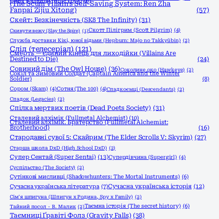
Синя в'язниця (Blue Lock)
(6)
(The Scum Villain's Self-Saving System: Ren Zha
Fanpai Zijiu Xitong)
(57)
Скейт: Безкінечність (SK8 The Infinity)
(31)
Скотт Пілігрим (Scott Pilgrim)
(4)
Скинути вежу (Slay the Spire)
(1)
Служба доставки Кікі, юної відьми (Hepburn: Majo no Takkyūbin)
(2)
Слід (телесеріал)
(121)
Смерть — єдиний кінець для лиходійки (Villains Are
Destined to Die)
(24)
Совиний дім (The Owl House)
(36)
Соколине око (Hawkeye)
(2)
Сокіл та Зимовий Солдат (Captain America and the Winter
Soldier)
(8)
Сором (Skam)
(4)
Сотня (The 100)
(4)
Спадкоємці (Descendants)
(2)
Спадок (Legacies)
(2)
Спілка мертвих поетів (Dead Poets Society)
(31)
Сталевий алхімік (Fullmetal Alchemist)
(10)
Сталевий алхімік. Братерство (Fullmetal Alchemist:
Brotherhood)
(16)
Стародавні сувої 5: Скайрим (The Elder Scrolls V: Skyrim)
(27)
Старша школа DxD (High School DxD)
(2)
Супер Сентай (Super Sentai)
(13)
Супердівчина (Supergirl)
(4)
Суспільство (The Society)
(2)
Сутінкові мисливці (Shadowhunters: The Mortal Instruments)
(6)
Сучасна українська історія
(12)
Сучасна українська література
(7)
Сім'я шпигуна (Шпигун x Родина, Spy x Family)
(2)
Таємна історія (The secret history)
(6)
Тайний посол - В. Малик
(2)
Таємниці Ґравіті Фолз (Gravity Falls)
(38)