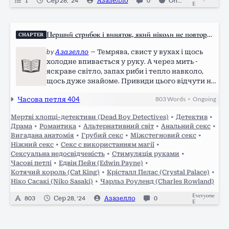
1
Сер 28, '24
Азазелло
0
Ongoing
E
Перший стрибок і виняток, який ніколи не повтори
CHAPTER
ться
by
Азазелло
—
Темрява, свист у вухах і щось
холодне впивається у руку. А через мить -
яскраве світло, запах риби і тепло навколо,
щось дуже знайоме. Привиди цього відчути не
можуть. Та шум стихає і я чую перші слова у
Часова петля 404
803
Words
Ongoing
•
цьому безглуздому хаосі: - Дипломатія... Це ж
лише банда котів. Голос Крісталл…
Мертві хлопці-детективи (Dead Boy Detectives)
•
Детектив
•
Драма
•
Романтика
•
Альтернативний світ
•
Анальний секс
•
Вигадана анатомія
•
Грубий секс
•
Міжстегновий секс
•
Ніжний секс
•
Секс с використанням магії
•
Сексуальна недосвідченість
•
Стимуляція руками
•
Часові петлі
•
Едвін Пейн (Edwin Payne)
•
Котячий король (Cat King)
•
Крісталл Пелас (Crystal Palace)
•
Ніко Сасакі (Niko Sasaki)
•
Чарльз Роуленд (Charles Rowland)
Everyone
803
Сер 28, '24
Азазелло
0
E