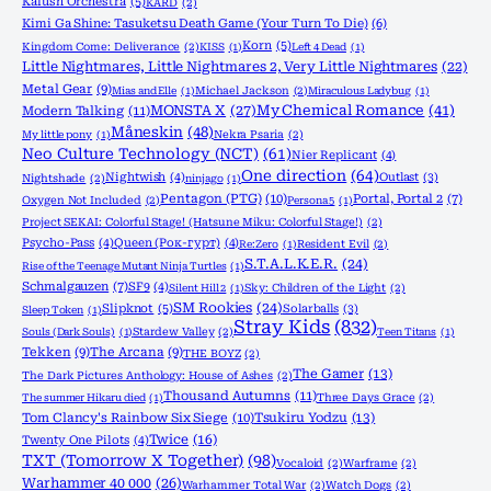
Kalush Orchestra
(5)
KARD
(2)
Kimi Ga Shine: Tasuketsu Death Game (Your Turn To Die)
(6)
Korn
(5)
Kingdom Come: Deliverance
(2)
KISS
(1)
Left 4 Dead
(1)
Little Nightmares, Little Nightmares 2, Very Little Nightmares
(22)
Metal Gear
(9)
Mias and Elle
(1)
Michael Jackson
(2)
Miraculous Ladybug
(1)
MONSTA X
(27)
My Chemical Romance
(41)
Modern Talking
(11)
Måneskin
(48)
My little pony
(1)
Nekra Psaria
(2)
Neo Culture Technology (NCT)
(61)
Nier Replicant
(4)
One direction
(64)
Nightwish
(4)
Outlast
(3)
Nightshade
(2)
ninjago
(1)
Pentagon (PTG)
(10)
Portal, Portal 2
(7)
Oxygen Not Included
(2)
Persona 5
(1)
Project SEKAI: Colorful Stage! (Hatsune Miku: Colorful Stage!)
(2)
Psycho-Pass
(4)
Queen (Рок-гурт)
(4)
Re:Zero
(1)
Resident Evil
(2)
S.T.A.L.K.E.R.
(24)
Rise of the Teenage Mutant Ninja Turtles
(1)
Schmalgauzen
(7)
SF9
(4)
Silent Hill 2
(1)
Sky: Children of the Light
(2)
SM Rookies
(24)
Slipknot
(5)
Solarballs
(3)
Sleep Token
(1)
Stray Kids
(832)
Souls (Dark Souls)
(1)
Stardew Valley
(2)
Teen Titans
(1)
Tekken
(9)
The Arcana
(9)
THE BOYZ
(2)
The Gamer
(13)
The Dark Pictures Anthology: House of Ashes
(2)
Thousand Autumns
(11)
The summer Hikaru died
(1)
Three Days Grace
(2)
Tom Clancy's Rainbow Six Siege
(10)
Tsukiru Yodzu
(13)
Twice
(16)
Twenty One Pilots
(4)
TXT (Tomorrow X Together)
(98)
Vocaloid
(2)
Warframe
(2)
Warhammer 40 000
(26)
Warhammer Total War
(2)
Watch Dogs
(2)