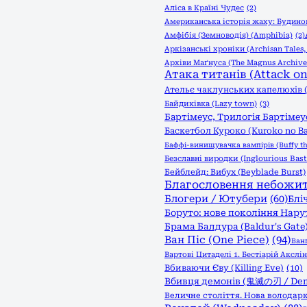
Аліса в Країні Чудес
(2)
Американська історія жаху: Будинок
Амфібія (Земноводія) (Amphibia)
(2)
Аркізанські хроніки (Archisan Tales
Архіви Маґнуса (The Magnus Archive
Атака титанів (Attack on 
Ательє чаклунських капелюхів (W
Байдиківка (Lazy town)
(3)
Бартімеус, Трилогія Бартімеус
Баскетбол Куроко (Kuroko no B
Баффі-винищувачка вампірів (Buffy th
Безславні виродки (Inglourious Bast
Бейблейд: Вибух (Beyblade Burst)
Благословення небожителі
Блогери / Ютубери
(60)
Бліч
Боруто: нове покоління Нарут
Брама Балдура (Baldur's Gate
Ван Піс (One Piece)
(94)
Ван
Вартові Цитаделі 1. Бестіарій Акслін (
Вбиваючи Єву (Killing Eve)
(10)
Вбивця демонів (鬼滅の刃 / Demo
Величне століття. Нова володарк