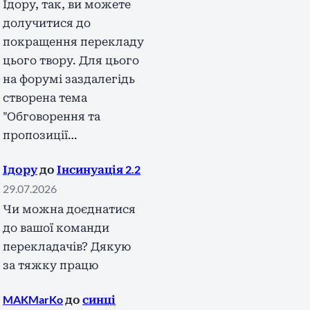
Ідору, так, ви можете
долучитися до
покращення перекладу
цього твору. Для цього
на форумі заздалегідь
створена тема
"Обговорення та
пропозиції…
Ідору
до
Інсинуація 2.2
29.07.2026
Чи можна доєднатися
до вашої команди
перекладачів? Дякую
за тяжку працю
MAKMarKo
до
синці