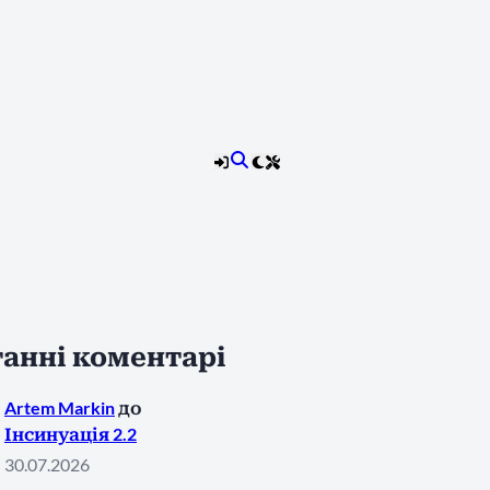
анні коментарі
Artem Markin
до
Інсинуація 2.2
30.07.2026