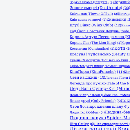
Зоряний 
Зоряна Брама (Stargate)
(2)
Зошит смерті (Death note)
(20
Квітка зла (Flower Of Evil)
(2)
Кеттер
Київський П
Київ вдень та вночі
(2)
Клуб Вінкс (Winx Club)
(12)
Книжк
Код Ґіасс: Повстання Лелуша (Code 
Король Артур: Легенда меча (Kin
Король Лев (The Lion King)
(4)
Коро
Коти-в
Костянтин (Constantine)
(2)
Красуня і чудовисько (Beauty an
Країна Самоцвітів (Houseki no Kuni, 
Крізь темряву пливу, Томаш Єндро
КіннПорш (KinnPorsche)
(11)
Кіс
Леви на джипі
(13)
Легенда П'яти К
Легенда про куміхо (Tale of the N
Леді Баг і Супер-Кіт (Mirac
Леон-кілер / Леон (Léon: The Profess
Локі
Лише друзі (Only Friends)
(5)
Льов Яо: відродження клану Фуяо 
Людина-бен
Люди Ікс (X-Men)
(4)
Людина-павук (Spider-Ma
Ліга Сміху
(6)
Ліга справедливості (
Літературні генії Бро