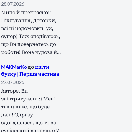
28.07.2026
Мило й прекрасно!!
Піклування, доторки,
всі ці недомовки, ух,
супер) Теж сподіваюсь,
що Ви повернетесь до
роботи! Вона чудова й…
MAKMarKo
до
квіти
бузку | Перша частина
27.07.2026
Авторе, Ви
заінтригували :) Мені
так цікаво, що буде
далі! Одразу
здогадалася, що то за
сусідський хлопець)) У