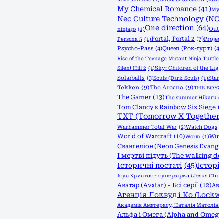
My Chemical Romance
(41)
My 
Neo Culture Technology (NC
One direction
(64)
Out
ninjago
(1)
Portal, Portal 2
(7)
Proje
Persona 5
(1)
Psycho-Pass
(4)
Queen (Рок-гурт)
(4
Rise of the Teenage Mutant Ninja Turtle
Sky: Children of the Lig
Silent Hill 2
(1)
Solarballs
(3)
Sta
Souls (Dark Souls)
(1)
Tekken
(9)
The Arcana
(9)
THE BOY
The Gamer
(13)
The summer Hikaru 
Tom Clancy's Rainbow Six Siege
TXT (Tomorrow X Together
Warhammer Total War
(2)
Watch Dogs
World of Warcraft
(10)
Wut
Worm
(1)
Євангеліон (Neon Genesis Evang
І мертві підуть (The walking d
Історичні постаті
(45)
Істор
Ісус Христос - суперзірка (Jesus Chri
Аватар (Avatar) - Всі серії
(12)
Ав
Агенція Локвуд і Кo (Lock
Академія Аматерасу, Наталія Матолін
Альфа і Омега (Alpha and Omeg