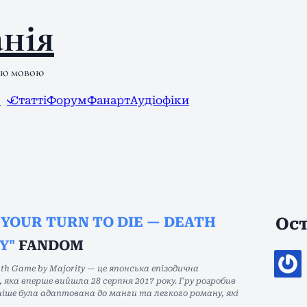
нія
ою мовою
л
Статті
Форум
Фанарт
Аудіофіки
"YOUR TURN TO DIE — DEATH
Ост
Y"
FANDOM
ath Game by Majority — це японська епізодична
 яка вперше вийшла 28 серпня 2017 року. Гру розробив
ніше була адаптована до манги та легкого роману, які