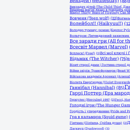
Венздей (Wednesday)
(88)
В
Викрадач дітей (The Child Thief, Дж
Вишнева магія! Якщо в тридцять рок
Magic! Thirty Years of Virginity Can 
Вовченя (Teen wolf)
(22)
Вогнем
Волейбол!! (Haikyuu!!)
(1
Володар туману: роман (Карлос Руї
Вольтрон: Легендарний захисник (
Все заради гри (All for t
Всесвіт Марвел (Marvel)
Всі мої ключі і
Всплеск! (Free!)
(2)
Відьмак (The Witcher)
(76)
В
Візит старої дами | Гостина старої д
Війни звірів: Трансформери (Beast Wa
Військова академія Арсенал (Arsena
Віолета Еверґарден (Violet Evergard
Г
Ганнібал (Hannibal)
(85)
Гаррі Поттер (Ера марод
Геркулес (Hercules) 1997
(2)
Гессі, На
Голодні ігри (The Hunger Game
Гордість і упередження (Pride and Pr
Гра в кальмара (Squid game)
Д
Гінтама (Gintama, Срібна душа)
(2)
Дасквуд (Duskwood)
(3)