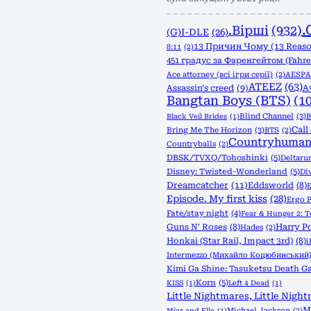
.
.Вірші
(932)
(G)I-DLE
(26)
13 Причин Чому (13 Reas
8:11
(2)
451 градус за Фаренгейтом (Fahre
Ace attorney (всі ігри серії)
(2)
AESPA
ATEEZ
(63)
Assassin's creed
(9)
A
Bangtan Boys (BTS)
(1
Blind Channel
(3)
B
Black Veil Brides
(1)
Call
Bring Me The Horizon
(3)
BTS
(2)
Countryhuman
Countryballs
(2)
DBSK/TVXQ/Tohoshinki
(5)
Deltaru
Disney: Twisted-Wonderland
(5)
Di
Dreamcatcher
(11)
Eddsworld
(8)
E
Episode. My first kiss
(28)
Ergo 
Fate/stay night
(4)
Fear & Hunger 2: 
Guns N' Roses
(8)
Harry Po
Hades
(2)
Honkai (Star Rail, Impact 3rd)
(8)
Intermezzo (Михайло Коцюбинський
Kimi Ga Shine: Tasuketsu Death Ga
Korn
(5)
KISS
(1)
Left 4 Dead
(1)
Little Nightmares, Little Night
M
Michael Jackson
(2)
Mias and Elle
(1)