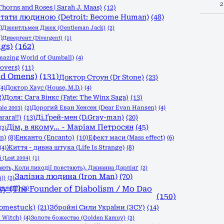
2
Thorns and Roses | Sarah J. Maas)
(12)
тати людиною (Detroit: Become Human)
(48)
)
Джентльмен Джек (Gentleman Jack)
(2)
)
Дивергент (Divergent)
(1)
ngs)
(162)
azing World of Gumball)
(4)
overs)
(11)
od Omens)
(131)
Доктор Стоун (Dr Stone)
(23)
(4)
Доктор Хаус (House, M.D.)
(4)
2)
Доля: Сага Вінкс (Fate: The Winx Saga)
(13)
le 2003)
(2)
Дорогий Еван Хенсен (Dear Evan Hansen)
(4)
rara!!)
(13)
Ді.Ґрей-мен (D.Gray-man)
(20)
Дім, в якому… - Маріам Петросян
(45)
(2)
n)
(8)
Енканто (Encanto)
(10)
Ефект маси (Mass effect)
(6)
Життя - дивна штука (Life Is Strange)
(8)
(4)
 (Lost 2004)
(1)
ають, Коли лиходії повстають), Джианна Дарлінґ
(2)
Залізна людина (Iron Man)
(70)
))
(2)
n wall)
 (The Founder of Diabolism / Mo Dao
(2)
(150)
Homestuck)
(21)
Збройні Сили України (ЗСУ)
(14)
 Witch)
(4)
Золоте божество (Golden Kamuy)
(2)