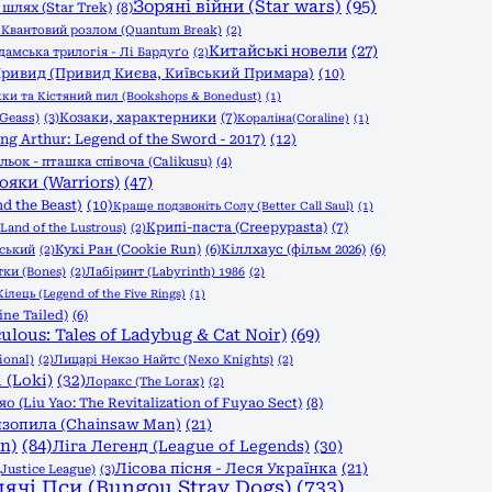
Зоряні війни (Star wars)
(95)
шлях (Star Trek)
(8)
)
Квантовий розлом (Quantum Break)
(2)
Китайські новели
(27)
дамська трилогія - Лі Бардуґо
(2)
ривид (Привид Києва, Київський Примара)
(10)
и та Кістяний пил (Bookshops & Bonedust)
(1)
Козаки, характерники
(7)
Geass)
(3)
Кораліна(Coraline)
(1)
g Arthur: Legend of the Sword - 2017)
(12)
льок - пташка співоча (Calikusu)
(4)
ояки (Warriors)
(47)
d the Beast)
(10)
Краще подзвоніть Солу (Better Call Saul)
(1)
Крипі-паста (Creepypasta)
(7)
Land of the Lustrous)
(2)
Кукі Ран (Cookie Run)
(6)
Кіллхаус (фільм 2026)
(6)
вський
(2)
тки (Bones)
(2)
Лабіринт (Labyrinth) 1986
(2)
ілець (Legend of the Five Rings)
(1)
ine Tailed)
(6)
ulous: Tales of Ladybug & Cat Noir)
(69)
ional)
(2)
Лицарі Некзо Найтс (Nexo Knights)
(2)
 (Loki)
(32)
Лоракс (The Lorax)
(2)
(Liu Yao: The Revitalization of Fuyao Sect)
(8)
зопила (Chainsaw Man)
(21)
n)
(84)
Ліга Легенд (League of Legends)
(30)
Лісова пісня - Леся Українка
(21)
Justice League)
(3)
дячі Пси (Bungou Stray Dogs)
(733)