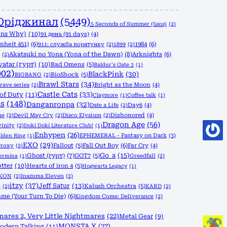
Оріджинал
(5449)
5 Seconds of Summer (5sos)
(2)
ons Why)
(10)
91 день (91 days)
(4)
nheit 451)
(6)
1984
(6)
911: служба порятунку
(2)
1899
(2)
Akatsuki no Yona (Yona of the Dawn)
(8)
Arknights
(6)
(2)
vatar (гурт)
(10)
Bad Omens
(5)
Baldur's Gate 3
(1)
002)
BlackPink
(30)
BioShock
(5)
BIGBANG
(2)
Brawl Stars
(34)
rave series
(2)
Bright as the Moon
(4)
Castle Cats
(33)
 of Duty
(11)
Claymore
(1)
Coffee talk
(1)
s
(148)
Danganronpa
(32)
Date a Life
(2)
Day6
(4)
ne
(2)
Devil May Cry
(2)
Disco Elysium
(2)
Dishonored
(4)
Dragon Age
(56)
vinity
(2)
Doki Doki Literature Club!
(1)
Enhypen
(26)
EPHEMERAL - Fantasy on Dark
(3)
lden Ring
(1)
EXO
(29)
Fallout
(5)
Fall Out Boy
(6)
Proxy
(2)
Far Cry
(4)
Go_a
(15)
Ghost (гурт)
(7)
GOT7
(5)
Greedfall
(2)
Termina
(1)
tter
(10)
Hearts of iron 4
(5)
Hogwarts Legacy
(1)
iKON
(2)
Inazuma Eleven
(2)
itzy
(37)
Jeff Satur
(13)
Kalush Orchestra
(5)
)
(2)
KARD
(2)
me (Your Turn To Die)
(6)
Kingdom Come: Deliverance
(2)
mares 2, Very Little Nightmares
(22)
Metal Gear
(9)
MONSTA X
(27)
odern Talking
(11)