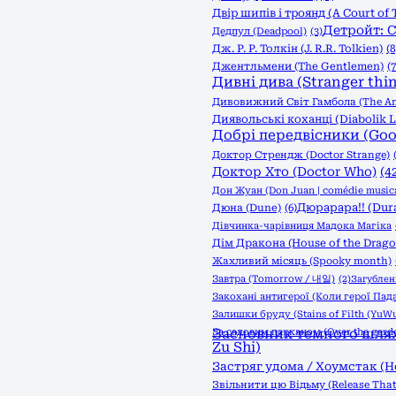
Двір шипів і троянд (A Court of 
Детройт: С
Дедпул (Deadpool)
(3)
Дж. Р. Р. Толкін (J. R.R. Tolkien)
(8
Джентльмени (The Gentlemen)
(7
Дивні дива (Stranger thi
Дивовижний Світ Гамбола (The Am
Диявольські коханці (Diabolik L
Добрі передвісники (Go
Доктор Стрендж (Doctor Strange)
Доктор Хто (Doctor Who)
(4
Дон Жуан (Don Juan | comédie musica
Дюрарара!! (Dura
Дюна (Dune)
(6)
Дівчинка-чарівниця Мадока Магіка
Дім Дракона (House of the Drago
Жахливий місяць (Spooky month)
Завтра (Tomorrow / 내일)
(2)
Загублені
Закохані антигерої (Коли герої Пад
Залишки бруду (Stains of Filth (YuWu
За садовим парканом (Over the garde
Засновник темного шляху
Zu Shi)
Застряг удома / Хоумстак (
Звільнити цю Відьму (Release That