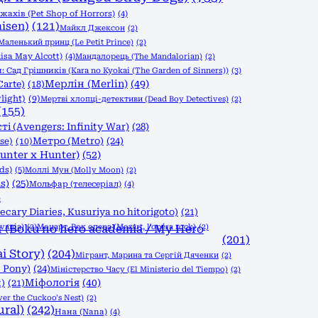
ахів (Pet Shop of Horrors)
(4)
isen)
(121)
Майкл Джексон
(2)
Маленький принц (Le Petit Prince)
(2)
isa May Alcott)
(4)
Мандалорець (The Mandalorian)
(2)
 Сад Грішників (Kara no Kyokai (The Garden of Sinners))
(3)
Мерлін (Merlin)
(49)
Carte)
(18)
light)
(9)
Мертві хлопці-детективи (Dead Boy Detectives)
(2)
(155)
і (Avengers: Infinity War)
(28)
Метро (Metro)
(24)
se)
(10)
nter x Hunter)
(52)
ds)
(5)
Моллі Мун (Molly Moon)
(2)
s)
(25)
Мольфар (телесеріал)
(4)
)
ary Diaries, Kusuriya no hitorigoto)
(21)
vania)
(Boku no hero academia / My Hero
(2)
Моцарт. Рок опера (Mozart, l'opéra rock)
(2)
(201)
i Story)
(204)
Мігрант, Марина та Сергій Дяченки
(2)
 Pony)
(24)
Міністерство Часу (El Ministerio del Tiempo)
(2)
Міфологія
(40)
)
(21)
r the Cuckoo's Nest)
(2)
ral)
(242)
Нана (Nana)
(4)