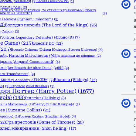
ерсаль (Versailles)
(2)
Р
Весілля вченого Рю
(1)
еральд Бром)
(2)
Н
ів ти будеш цнотливим, то станеш чарівником? (Cherry
в
Make You a Wizard?!)
(2)
 і мечем (Ogniem i mieczem)
(5)
В
20)
Володар перснів (The Lord of the Rings)
(26)
н
с Сафон)
(2)
Воно (It)
(7)
Voltron: Legendary Defender)
(4)
3
he Game)
(215)
Всесвіт DC
(12)
(205)
Всесвіт Стівена (Стівен Юніверс, Steven Universe)
(3)
О
 Ґайя, Наталія Матолінець
(9)
Від пацанки до панянки
(2)
п
ідьмак (Анджей Сапковський)
(4)
в
ами (Der Besuch der alten Dame)
(2)
Вій
(2)
В
rs: Transformers)
(2)
у
Вікинги (Vikings)
(13)
l Military Academy / 烈火军校)
(2)
в
en)
(2)
Вітролом(Wind Breaker)
(1)
4
аррі Поттер (Harry Potter)
(1677)
ерів)
(148)
Геллсінґ (Hellsing)
(8)
І
Говард Філіпс Лавкрафт
(2)
талія Матолінець
(1)
в
s | Suzanne Collins)
(21)
в
ejudice)
(2)
Готель Хазбін (Hazbin Hotel)
(4)
Г
(22)
Гра престолів (Game of Thrones)
(25)
с
алекі мандрівники (Shan he ling)
(17)