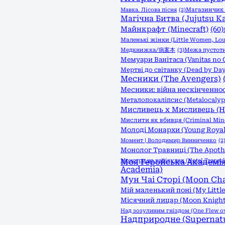
Мавка. Лісова пісня
(2)
Магазинчик ж
Магічна Битва (Jujutsu Ka
Майнкрафт (Minecraft)
(60)
Маленькі жінки (Little Women, Lou
Медкнижка/病案本
(3)
Межа пустоти:
Мемуари Ванітаса (Vanitas no 
Мертві до світанку (Dead by Day
Месники (The Avengers)
Месники: війна нескінченност
Металопокаліпсис (Metalocalyp
Мисливець х Мисливець (Hu
Мислити як вбивця (Criminal Min
Молоді Монархи (Young Royal
Момент | Володимир Винниченко
(2
Монолог Травниці (The Apothec
Монстри на канікулах (Hotel Transyl
Моя Геройська Академія 
Academia)
Мун Чаі Сторі (Moon Cha
Мій маленький поні (My Little
Місячний лицар (Moon Knight
Над зозулиним гніздом (One Flew ove
Надприродне (Supernatu