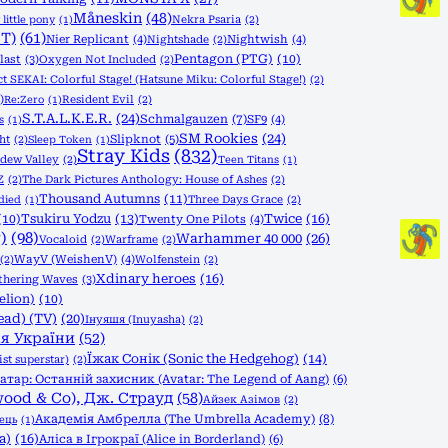
Måneskin
(48)
Nekra Psaria
(2)
little pony
(1)
T)
(61)
Nier Replicant
(4)
Nightshade
(2)
Nightwish
(4)
Pentagon (PTG)
(10)
last
(3)
Oxygen Not Included
(2)
ct SEKAI: Colorful Stage! (Hatsune Miku: Colorful Stage!)
(2)
)
Resident Evil
(2)
Re:Zero
(1)
S.T.A.L.K.E.R.
(24)
Schmalgauzen
(7)
SF9
(4)
s
(1)
SM Rookies
(24)
Slipknot
(5)
ht
(2)
Sleep Token
(1)
Stray Kids
(832)
rdew Valley
(2)
Teen Titans
(1)
Z
(2)
The Dark Pictures Anthology: House of Ashes
(2)
Thousand Autumns
(11)
Three Days Grace
(2)
died
(1)
Tsukiru Yodzu
(13)
Twice
(16)
(10)
Twenty One Pilots
(4)
)
(98)
Warhammer 40 000
(26)
Vocaloid
(2)
Warframe
(2)
(2)
WayV (WeishenV)
(4)
Wolfenstein
(2)
Xdinary heroes
(16)
hering Waves
(3)
elion)
(10)
ead) (TV)
(20)
Інуяшя (Inuyasha)
(2)
ія України
(52)
Їжак Сонік (Sonic the Hedgehog)
(14)
st superstar)
(2)
атар: Останній захисник (Avatar: The Legend of Aang)
(6)
wood & Co), Дж. Страуд
(58)
Айзек Азімов
(2)
Академія Амбрелла (The Umbrella Academy)
(8)
ець
(1)
a)
(16)
Аліса в Ігрокраї (Alice in Borderland)
(6)