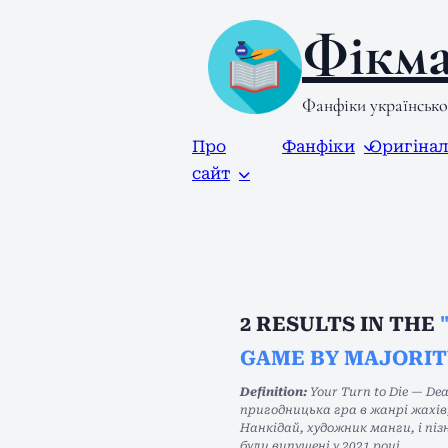
Фікма
Фанфіки українськ
Про
Фанфіки
Оригіна
сайт
2
RESULTS IN THE
GAME BY MAJORIT
Definition:
Your Turn to Die — De
пригодницька гра в жанрі жахів,
Нанкідай, художник манги, і піз
були випущені у 2021 році.