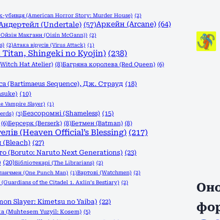
-убивця (American Horror Story: Murder House)
(2)
Аркейн (Arcane)
(64)
Андертейл (Undertale)
(57)
, Ойзін Макганн (Oisín McGann))
(2)
s)
(2)
Атака вірусів (Virus Attack)
(1)
Titan, Shingeki no Kyojin)
(238)
itch Hat Atelier)
(8)
Багряна королева (Red Queen)
(6)
а (Bartimaeus Sequence), Дж. Страуд
(18)
asuke)
(10)
e Vampire Slayer)
(1)
Безсоромні (Shameless)
(15)
erds)
(3)
(6)
Берсерк (Berserk)
(8)
Бетмен (Batman)
(8)
в (Heaven Official’s Blessing)
(217)
 (Bleach)
(27)
о (Boruto: Naruto Next Generations)
(23)
)
(20)
Бібліотекарі (The Librarians)
(2)
Вартові (Watchmen)
(2)
панчмен (One Punch Man)
(1)
Guardians of the Citadel 1. Axlin’s Bestiary)
(2)
Оно
n Slayer: Kimetsu no Yaiba)
(22)
фо
а (Muhtesem Yuzyil: Kosem)
(5)