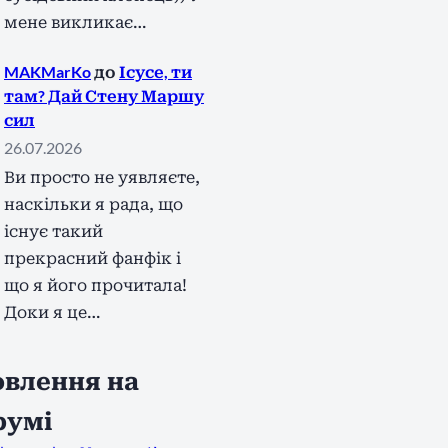
мене викликає…
MAKMarKo
до
Ісусе, ти
там? Дай Стену Маршу
сил
26.07.2026
Ви просто не уявляєте,
наскільки я рада, що
існує такий
прекрасний фанфік і
що я його прочитала!
Доки я це…
влення на
румі