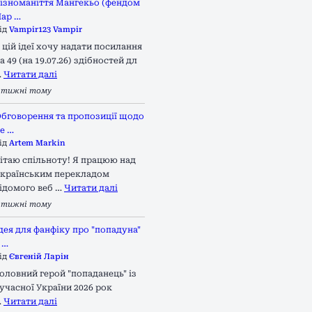
ізноманіття Мангекьо (фендом
ар …
ід
Vampir123 Vampir
 цій ідеї хочу надати посилання
а 49 (на 19.07.26) здібностей дл
…
Читати далі
 тижні тому
бговорення та пропозиції щодо
е …
ід
Artem Markin
ітаю спільноту! Я працюю над
країнським перекладом
ідомого веб …
Читати далі
 тижні тому
дея для фанфіку про "попадуна"
 …
ід
Євгеній Ларін
оловний герой "попаданець" із
учасної України 2026 рок
…
Читати далі