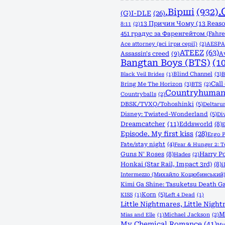
.
.Вірші
(932)
(G)I-DLE
(26)
13 Причин Чому (13 Reas
8:11
(2)
451 градус за Фаренгейтом (Fahre
Ace attorney (всі ігри серії)
(2)
AESPA
ATEEZ
(63)
Assassin's creed
(9)
A
Bangtan Boys (BTS)
(1
Blind Channel
(3)
B
Black Veil Brides
(1)
Call
Bring Me The Horizon
(3)
BTS
(2)
Countryhuman
Countryballs
(2)
DBSK/TVXQ/Tohoshinki
(5)
Deltaru
Disney: Twisted-Wonderland
(5)
Di
Dreamcatcher
(11)
Eddsworld
(8)
E
Episode. My first kiss
(28)
Ergo 
Fate/stay night
(4)
Fear & Hunger 2: 
Guns N' Roses
(8)
Harry Po
Hades
(2)
Honkai (Star Rail, Impact 3rd)
(8)
Intermezzo (Михайло Коцюбинський
Kimi Ga Shine: Tasuketsu Death Ga
Korn
(5)
KISS
(1)
Left 4 Dead
(1)
Little Nightmares, Little Night
M
Michael Jackson
(2)
Mias and Elle
(1)
My Chemical Romance
(41)
My 