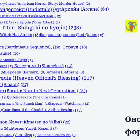
-убивця (American Horror Story: Murder House)
(2)
Аркейн (Arcane)
(64)
Андертейл (Undertale)
(57)
, Ойзін Макганн (Oisín McGann))
(2)
s)
(2)
Атака вірусів (Virus Attack)
(1)
Titan, Shingeki no Kyojin)
(238)
itch Hat Atelier)
(8)
Багряна королева (Red Queen)
(6)
а (Bartimaeus Sequence), Дж. Страуд
(18)
asuke)
(10)
e Vampire Slayer)
(1)
Безсоромні (Shameless)
(15)
erds)
(3)
(6)
Берсерк (Berserk)
(8)
Бетмен (Batman)
(8)
в (Heaven Official’s Blessing)
(217)
 (Bleach)
(27)
о (Boruto: Naruto Next Generations)
(23)
)
(20)
Бібліотекарі (The Librarians)
(2)
Вартові (Watchmen)
(2)
панчмен (One Punch Man)
(1)
Guardians of the Citadel 1. Axlin’s Bestiary)
(2)
Оно
n Slayer: Kimetsu no Yaiba)
(22)
а (Muhtesem Yuzyil: Kosem)
(5)
фо
ерсаль (Versailles)
(2)
Весілля вченого Рю
(1)