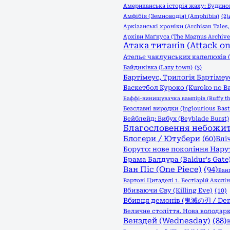
Американська історія жаху: Будинок
Амфібія (Земноводія) (Amphibia)
(2)
Аркізанські хроніки (Archisan Tales
Архіви Маґнуса (The Magnus Archive
Атака титанів (Attack on 
Ательє чаклунських капелюхів (W
Байдиківка (Lazy town)
(3)
Бартімеус, Трилогія Бартімеус
Баскетбол Куроко (Kuroko no B
Баффі-винищувачка вампірів (Buffy th
Безславні виродки (Inglourious Bast
Бейблейд: Вибух (Beyblade Burst)
Благословення небожителі
Блогери / Ютубери
(60)
Бліч
Боруто: нове покоління Нарут
Брама Балдура (Baldur's Gate
Ван Піс (One Piece)
(94)
Ван
Вартові Цитаделі 1. Бестіарій Акслін (
Вбиваючи Єву (Killing Eve)
(10)
Вбивця демонів (鬼滅の刃 / Demo
Величне століття. Нова володарк
Венздей (Wednesday)
(88)
В