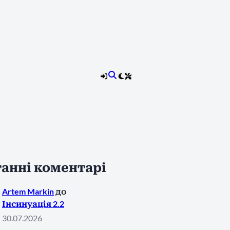
анні коментарі
Artem Markin
до
Інсинуація 2.2
30.07.2026