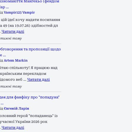
ізноманіття Мангекьо (фендом
ар …
ід
Vampir123 Vampir
 цій ідеї хочу надати посилання
а 49 (на 19.07.26) здібностей дл
…
Читати далі
 тижні тому
бговорення та пропозиції щодо
е …
ід
Artem Markin
ітаю спільноту! Я працюю над
країнським перекладом
ідомого веб …
Читати далі
 тижні тому
дея для фанфіку про "попадуна"
 …
ід
Євгеній Ларін
оловний герой "попаданець" із
учасної України 2026 рок
…
Читати далі