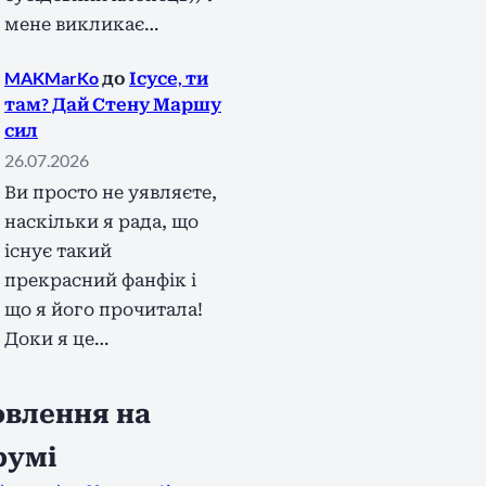
мене викликає…
MAKMarKo
до
Ісусе, ти
там? Дай Стену Маршу
сил
26.07.2026
Ви просто не уявляєте,
наскільки я рада, що
існує такий
прекрасний фанфік і
що я його прочитала!
Доки я це…
влення на
румі