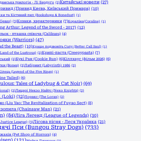
Китайські новели
(27)
дамська трилогія - Лі Бардуґо
(2)
ривид (Привид Києва, Київський Примара)
(10)
и та Кістяний пил (Bookshops & Bonedust)
(1)
Козаки, характерники
(7)
Geass)
(3)
Кораліна(Coraline)
(1)
g Arthur: Legend of the Sword - 2017)
(12)
льок - пташка співоча (Calikusu)
(4)
ояки (Warriors)
(47)
d the Beast)
(10)
Краще подзвоніть Солу (Better Call Saul)
(1)
Крипі-паста (Creepypasta)
(7)
Land of the Lustrous)
(2)
Кукі Ран (Cookie Run)
(6)
Кіллхаус (фільм 2026)
(6)
вський
(2)
тки (Bones)
(2)
Лабіринт (Labyrinth) 1986
(2)
ілець (Legend of the Five Rings)
(1)
ine Tailed)
(6)
ulous: Tales of Ladybug & Cat Noir)
(69)
ional)
(2)
Лицарі Некзо Найтс (Nexo Knights)
(2)
 (Loki)
(32)
Лоракс (The Lorax)
(2)
(Liu Yao: The Revitalization of Fuyao Sect)
(8)
зопила (Chainsaw Man)
(21)
n)
(84)
Ліга Легенд (League of Legends)
(30)
Лісова пісня - Леся Українка
(21)
Justice League)
(3)
дячі Пси (Bungou Stray Dogs)
(733)
ахів (Pet Shop of Horrors)
(4)
isen)
(121)
Майкл Джексон
(2)