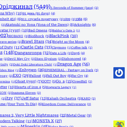
Оріджинал
(5449)
5 Seconds of Summer (5sos)
(2)
ons Why)
(10)
91 день (91 days)
(4)
nheit 451)
(6)
1984
(6)
911: служба порятунку
(2)
1899
(2)
Akatsuki no Yona (Yona of the Dawn)
(8)
Arknights
(6)
(2)
vatar (гурт)
(10)
Bad Omens
(5)
Baldur's Gate 3
(1)
002)
BlackPink
(30)
BioShock
(5)
BIGBANG
(2)
Brawl Stars
(34)
rave series
(2)
Bright as the Moon
(4)
Castle Cats
(33)
 of Duty
(11)
Claymore
(1)
Coffee talk
(1)
s
(148)
Danganronpa
(32)
Date a Life
(2)
Day6
(4)
ne
(2)
Devil May Cry
(2)
Disco Elysium
(2)
Dishonored
(4)
Dragon Age
(56)
vinity
(2)
Doki Doki Literature Club!
(1)
Enhypen
(26)
EPHEMERAL - Fantasy on Dark
(3)
lden Ring
(1)
EXO
(29)
Fallout
(5)
Fall Out Boy
(6)
Proxy
(2)
Far Cry
(4)
Go_a
(15)
Ghost (гурт)
(7)
GOT7
(5)
Greedfall
(2)
Termina
(1)
tter
(10)
Hearts of iron 4
(5)
Hogwarts Legacy
(1)
iKON
(2)
Inazuma Eleven
(2)
itzy
(37)
Jeff Satur
(13)
Kalush Orchestra
(5)
)
(2)
KARD
(2)
me (Your Turn To Die)
(6)
Kingdom Come: Deliverance
(2)
mares 2, Very Little Nightmares
(22)
Metal Gear
(9)
MONSTA X
(27)
odern Talking
(11)
Måneskin
(48)
Nekra Psaria
(2)
little pony
(1)