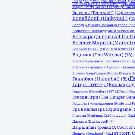
Викрадач дітей (The Child Thief, Дж
Вишнева магія! Якщо в тридцять рок
Magic! Thirty Years of Virginity Can 
Вовченя (Teen wolf)
(22)
Вогнем
Волейбол!! (Haikyuu!!)
(1
Володар туману: роман (Карлос Руї
Вольтрон: Легендарний захисник (
Все заради гри (All for t
Всесвіт Марвел (Marvel)
Всі мої ключі і
Всплеск! (Free!)
(2)
Відьмак (The Witcher)
(76)
В
Візит старої дами | Гостина старої д
Військова академія Арсенал (Arsena
Віолета Еверґарден (Violet Evergard
Г
Ганнібал (Hannibal)
(85)
Гаррі Поттер (Ера марод
Геркулес (Hercules) 1997
(2)
Гессі, На
Голодні ігри (The Hunger Game
Гордість і упередження (Pride and Pr
Гра в кальмара (Squid game)
Д
Гінтама (Gintama, Срібна душа)
(2)
Дасквуд (Duskwood)
(3)
Двір шипів і троянд (A Court of 
Детройт: С
Дедпул (Deadpool)
(3)