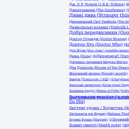
Дж. Р. Р. Толкін (J. R.R. Tolkien)
(8
Джентльмени (The Gentlemen)
(7
Дивні дива (Stranger thi
Дивовижний Світ Гамбола (The Am
Диявольські коханці (Diabolik L
Добрі передвісники (Go
Доктор Стрендж (Doctor Strange)
Доктор Хто (Doctor Who)
(4
Дон Жуан (Don Juan | comédie musica
Дюрарара!! (Dura
Дюна (Dune)
(6)
Дівчинка-чарівниця Мадока Магіка
Дім Дракона (House of the Drago
Жахливий місяць (Spooky month)
Завтра (Tomorrow / 내일)
(2)
Загублені
Закохані антигерої (Коли герої Пад
Залишки бруду (Stains of Filth (YuWu
За садовим парканом (Over the garde
Засновник темного шляху
Zu Shi)
Застряг удома / Хоумстак (
Звільнити цю Відьму (Release That
Зоряний 
Зоряна Брама (Stargate)
(2)
Зошит смерті (Death note)
(20