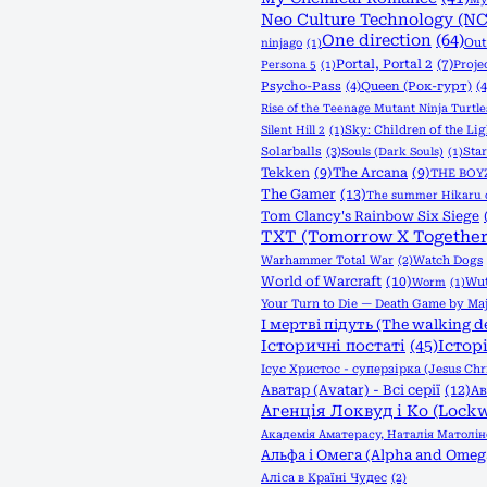
Neo Culture Technology (NC
One direction
(64)
Out
ninjago
(1)
Portal, Portal 2
(7)
Proje
Persona 5
(1)
Psycho-Pass
(4)
Queen (Рок-гурт)
(4
Rise of the Teenage Mutant Ninja Turtle
Sky: Children of the Lig
Silent Hill 2
(1)
Solarballs
(3)
Sta
Souls (Dark Souls)
(1)
Tekken
(9)
The Arcana
(9)
THE BOY
The Gamer
(13)
The summer Hikaru 
Tom Clancy's Rainbow Six Siege
TXT (Tomorrow X Together
Warhammer Total War
(2)
Watch Dogs
World of Warcraft
(10)
Wut
Worm
(1)
Your Turn to Die — Death Game by Maj
І мертві підуть (The walking d
Історичні постаті
(45)
Істор
Ісус Христос - суперзірка (Jesus Chri
Аватар (Avatar) - Всі серії
(12)
Ав
Агенція Локвуд і Кo (Lock
Академія Аматерасу, Наталія Матолін
Альфа і Омега (Alpha and Omeg
Аліса в Країні Чудес
(2)