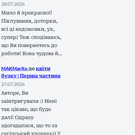
28.07.2026
Мило й прекрасно!!
Піклування, доторки,
всі ці недомовки, ух,
супер) Теж сподіваюсь,
що Ви повернетесь до
роботи! Вона чудова й…
MAKMarKo
до
квіти
бузку | Перша частина
27.07.2026
Авторе, Ви
заінтригували :) Мені
так цікаво, що буде
далі! Одразу
здогадалася, що то за
сусідський хлопець)) У