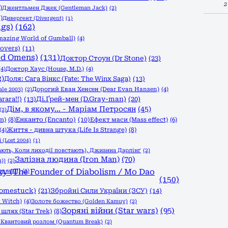
2
)
Джентльмен Джек (Gentleman Jack)
(2)
)
Дивергент (Divergent)
(1)
ngs)
(162)
azing World of Gumball)
(4)
overs)
(11)
od Omens)
(131)
Доктор Стоун (Dr Stone)
(23)
(4)
Доктор Хаус (House, M.D.)
(4)
2)
Доля: Сага Вінкс (Fate: The Winx Saga)
(13)
le 2003)
(2)
Дорогий Еван Хенсен (Dear Evan Hansen)
(4)
rara!!)
(13)
Ді.Ґрей-мен (D.Gray-man)
(20)
Дім, в якому… - Маріам Петросян
(45)
(2)
n)
(8)
Енканто (Encanto)
(10)
Ефект маси (Mass effect)
(6)
Життя - дивна штука (Life Is Strange)
(8)
(4)
 (Lost 2004)
(1)
ають, Коли лиходії повстають), Джианна Дарлінґ
(2)
Залізна людина (Iron Man)
(70)
))
(2)
n wall)
 (The Founder of Diabolism / Mo Dao
(2)
(150)
Homestuck)
(21)
Збройні Сили України (ЗСУ)
(14)
 Witch)
(4)
Золоте божество (Golden Kamuy)
(2)
Зоряні війни (Star wars)
(95)
шлях (Star Trek)
(8)
)
Квантовий розлом (Quantum Break)
(2)