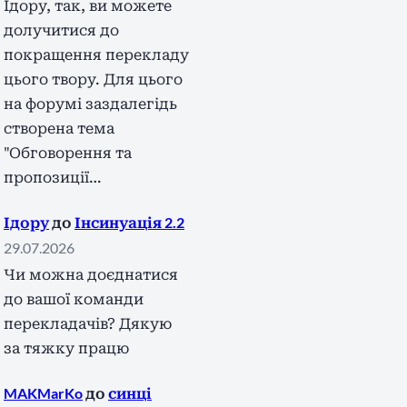
Ідору, так, ви можете
долучитися до
покращення перекладу
цього твору. Для цього
на форумі заздалегідь
створена тема
"Обговорення та
пропозиції…
Ідору
до
Інсинуація 2.2
29.07.2026
Чи можна доєднатися
до вашої команди
перекладачів? Дякую
за тяжку працю
MAKMarKo
до
синці