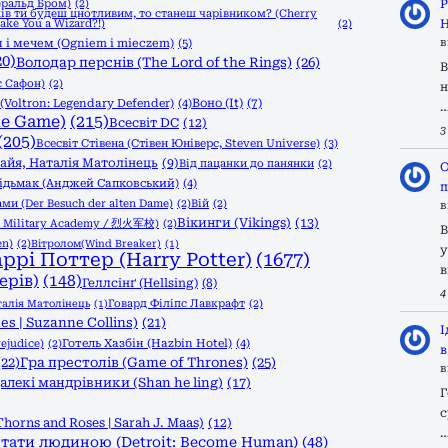
еральд Бром)
(2)
Р
ів ти будеш цнотливим, то станеш чарівником? (Cherry
Make You a Wizard?!)
(2)
Н
 і мечем (Ogniem i mieczem)
(5)
в
20)
Володар перснів (The Lord of the Rings)
(26)
В
с Сафон)
(2)
н
Воно (It)
(7)
Voltron: Legendary Defender)
(4)
he Game)
(215)
Всесвіт DC
(12)
3
(205)
Всесвіт Стівена (Стівен Юніверс, Steven Universe)
(3)
 Ґайя, Наталія Матолінець
(9)
Від пацанки до панянки
(2)
О
ідьмак (Анджей Сапковський)
(4)
п
ами (Der Besuch der alten Dame)
(2)
Вій
(2)
в
Вікинги (Vikings)
(13)
l Military Academy / 烈火军校)
(2)
В
en)
(2)
Вітролом(Wind Breaker)
(1)
у
аррі Поттер (Harry Potter)
(1677)
в
ерів)
(148)
Геллсінґ (Hellsing)
(8)
4
Говард Філіпс Лавкрафт
(2)
талія Матолінець
(1)
s | Suzanne Collins)
(21)
І
ejudice)
(2)
Готель Хазбін (Hazbin Hotel)
(4)
в
(22)
Гра престолів (Game of Thrones)
(25)
в
алекі мандрівники (Shan he ling)
(17)
Г
с
Thorns and Roses | Sarah J. Maas)
(12)
тати людиною (Detroit: Become Human)
(48)