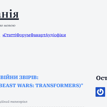
нія
ою мовою
л
Статті
Форум
Фанарт
Аудіофіки
"ВІЙНИ ЗВІРІВ:
Ост
BEAST WARS: TRANSFORMERS)"
ійний телесеріал