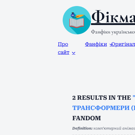
Фікма
Фанфіки українськ
Про
Фанфіки
Оригіна
сайт
2
RESULTS IN THE
ТРАНСФОРМЕРИ (
FANDOM
Definition:
комп’ютерний анімац