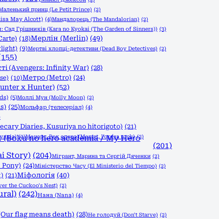
Маленький принц (Le Petit Prince)
(2)
isa May Alcott)
(4)
Мандалорець (The Mandalorian)
(2)
 Сад Грішників (Kara no Kyokai (The Garden of Sinners))
(3)
Мерлін (Merlin)
(49)
Carte)
(18)
light)
(9)
Мертві хлопці-детективи (Dead Boy Detectives)
(2)
(155)
і (Avengers: Infinity War)
(28)
Метро (Metro)
(24)
se)
(10)
nter x Hunter)
(52)
ds)
(5)
Моллі Мун (Molly Moon)
(2)
s)
(25)
Мольфар (телесеріал)
(4)
)
ary Diaries, Kusuriya no hitorigoto)
(21)
vania)
(Boku no hero academia / My Hero
(2)
Моцарт. Рок опера (Mozart, l'opéra rock)
(2)
(201)
i Story)
(204)
Мігрант, Марина та Сергій Дяченки
(2)
 Pony)
(24)
Міністерство Часу (El Ministerio del Tiempo)
(2)
Міфологія
(40)
)
(21)
r the Cuckoo's Nest)
(2)
ral)
(242)
Нана (Nana)
(4)
Our flag means death)
(28)
Не голодуй (Don't Starve)
(2)