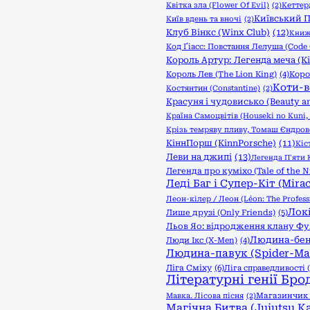
Квітка зла (Flower Of Evil)
(2)
Кеттер
Київський П
Київ вдень та вночі
(2)
Клуб Вінкс (Winx Club)
(12)
Книжк
Код Ґіасс: Повстання Лелуша (Code 
Король Артур: Легенда меча (Kin
Король Лев (The Lion King)
(4)
Коро
Коти-в
Костянтин (Constantine)
(2)
Красуня і чудовисько (Beauty an
Країна Самоцвітів (Houseki no Kuni, 
Крізь темряву пливу, Томаш Єндро
КіннПорш (KinnPorsche)
(11)
Кіс
Леви на джипі
(13)
Легенда П'яти К
Легенда про куміхо (Tale of the N
Леді Баг і Супер-Кіт (Mirac
Леон-кілер / Леон (Léon: The Profess
Локі
Лише друзі (Only Friends)
(5)
Льов Яо: відродження клану Фуяо 
Людина-бен
Люди Ікс (X-Men)
(4)
Людина-павук (Spider-Ma
Ліга Сміху
(6)
Ліга справедливості (
Літературні генії Бро
Мавка. Лісова пісня
(2)
Магазинчик ж
Магічна Битва (Jujutsu Ka