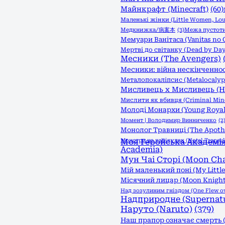
Майнкрафт (Minecraft)
(60)
Маленькі жінки (Little Women, Lou
Медкнижка/病案本
(3)
Межа пустоти:
Мемуари Ванітаса (Vanitas no 
Мертві до світанку (Dead by Day
Месники (The Avengers)
Месники: війна нескінченност
Металопокаліпсис (Metalocalyp
Мисливець х Мисливець (Hu
Мислити як вбивця (Criminal Min
Молоді Монархи (Young Royal
Момент | Володимир Винниченко
(2
Монолог Травниці (The Apothec
Монстри на канікулах (Hotel Transyl
Моя Геройська Академія 
Academia)
Мун Чаі Сторі (Moon Cha
Мій маленький поні (My Little
Місячний лицар (Moon Knight
Над зозулиним гніздом (One Flew ove
Надприродне (Supernatu
Наруто (Naruto)
(379)
Наш прапор означає смерть (