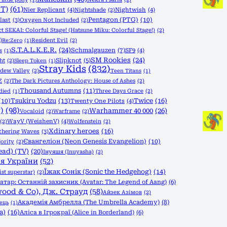
T)
(61)
Nier Replicant
(4)
Nightshade
(2)
Nightwish
(4)
Pentagon (PTG)
(10)
last
(3)
Oxygen Not Included
(2)
ct SEKAI: Colorful Stage! (Hatsune Miku: Colorful Stage!)
(2)
)
Resident Evil
(2)
Re:Zero
(1)
S.T.A.L.K.E.R.
(24)
Schmalgauzen
(7)
SF9
(4)
s
(1)
SM Rookies
(24)
Slipknot
(5)
ht
(2)
Sleep Token
(1)
Stray Kids
(832)
rdew Valley
(2)
Teen Titans
(1)
Z
(2)
The Dark Pictures Anthology: House of Ashes
(2)
Thousand Autumns
(11)
Three Days Grace
(2)
died
(1)
Tsukiru Yodzu
(13)
Twice
(16)
(10)
Twenty One Pilots
(4)
)
(98)
Warhammer 40 000
(26)
Vocaloid
(2)
Warframe
(2)
(2)
WayV (WeishenV)
(4)
Wolfenstein
(2)
Xdinary heroes
(16)
hering Waves
(3)
Євангеліон (Neon Genesis Evangelion)
(10)
ority
(2)
ead) (TV)
(20)
Інуяшя (Inuyasha)
(2)
ія України
(52)
Їжак Сонік (Sonic the Hedgehog)
(14)
st superstar)
(2)
атар: Останній захисник (Avatar: The Legend of Aang)
(6)
wood & Co), Дж. Страуд
(58)
Айзек Азімов
(2)
Академія Амбрелла (The Umbrella Academy)
(8)
ець
(1)
a)
(16)
Аліса в Ігрокраї (Alice in Borderland)
(6)