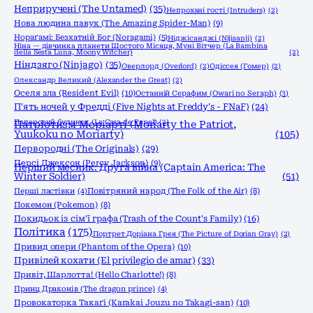
Неприручені (The Untamed)
(35)
Непрохані гості (Intruders)
(2)
Нова людина павук (The Amazing Spider-Man)
(9)
Нораґамі: Безхатній Бог (Noragami)
(5)
Ніджісанджі (Nijisanji)
(2)
Ніна — дівчинка планети Шостого Місяця, Муні Вітчер (La Bambina
della Sesta Luna, Moony Witcher)
(2)
Ніндзяго (Ninjago)
(35)
Оверлорд (Overlord)
(2)
Одіссея (Гомер)
(2)
Олександр Великий (Alexander the Great)
(2)
Оселя зла (Resident Evil)
(10)
Останній Серафим (Owari no Seraph)
(3)
П'ять ночей у Фредді (Five Nights at Freddy's - FNaF)
(24)
Паперовий будинок (La Casa de Papel)
(2)
Патріотизм Моріарті (Moriarty the Patriot,
Yuukoku no Moriarty)
(105)
Первородні (The Originals)
(29)
Персі Джексон (Percy Jackson)
(9)
Перший месник: Друга війна (Captain America: The
Winter Soldier)
(51)
Перші ластівки
(4)
Повітряний народ (The Folk of the Air)
(8)
Покемон (Pokemon)
(8)
Покидьок із сім'ї графа (Trash of the Count's Family)
(16)
Політика
(175)
Портрет Доріана Грея (The Picture of Dorian Gray)
(2)
Привид опери (Phantom of the Opera)
(10)
Привілей кохати (El privilegio de amar)
(33)
Привіт, Шарлотта! (Hello Charlotte!)
(8)
Принц Драконів (The dragon prince)
(4)
Провокаторка Такаґі (Karakai Jouzu no Takagi-san)
(10)