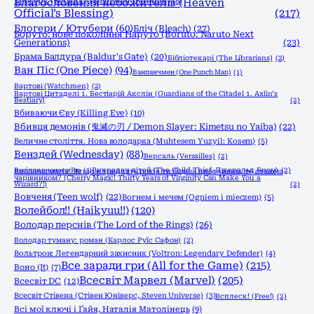
Берсерк (Berserk)
Благословення небожителів (Heaven
(8)
Бетмен (Batman)
(8)
Official’s Blessing)
(217)
Блогери / Ютубери
(60)
Бліч (Bleach)
(27)
Боруто: нове покоління Наруто (Boruto: Naruto Next
Generations)
(23)
Брама Балдура (Baldur's Gate)
(20)
Бібліотекарі (The Librarians)
(2)
Ван Піс (One Piece)
(94)
Ванпанчмен (One Punch Man)
(1)
Вартові (Watchmen)
(2)
Вартові Цитаделі 1. Бестіарій Акслін (Guardians of the Citadel 1. Axlin’s
Bestiary)
(2)
Вбиваючи Єву (Killing Eve)
(10)
Вбивця демонів (鬼滅の刃 / Demon Slayer: Kimetsu no Yaiba)
(22)
Величне століття. Нова володарка (Muhtesem Yuzyil: Kosem)
(5)
Венздей (Wednesday)
(88)
Версаль (Versailles)
(2)
Весілля вченого Рю
(1)
Викрадач дітей (The Child Thief, Джеральд Бром)
(2)
Вишнева магія! Якщо в тридцять років ти будеш цнотливим, то станеш
чарівником? (Cherry Magic! Thirty Years of Virginity Can Make You a
Wizard?!)
(2)
Вовченя (Teen wolf)
(22)
Вогнем і мечем (Ogniem i mieczem)
(5)
Волейбол!! (Haikyuu!!)
(120)
Володар перснів (The Lord of the Rings)
(26)
Володар туману: роман (Карлос Руїс Сафон)
(2)
Вольтрон: Легендарний захисник (Voltron: Legendary Defender)
(4)
Все заради гри (All for the Game)
(215)
Воно (It)
(7)
Всесвіт Марвел (Marvel)
(205)
Всесвіт DC
(12)
Всесвіт Стівена (Стівен Юніверс, Steven Universe)
(3)
Всплеск! (Free!)
(2)
Всі мої ключі і Ґайя, Наталія Матолінець
(9)