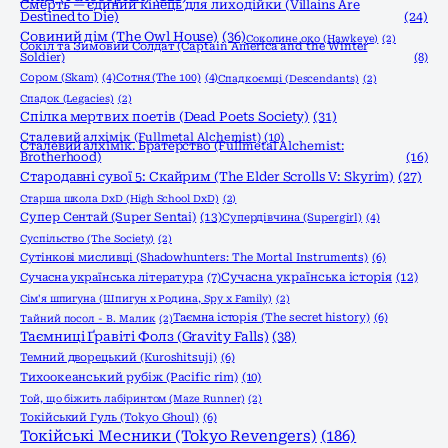
Смерть — єдиний кінець для лиходійки (Villains Are
Destined to Die)
(24)
Совиний дім (The Owl House)
(36)
Соколине око (Hawkeye)
(2)
Сокіл та Зимовий Солдат (Captain America and the Winter
Soldier)
(8)
Сором (Skam)
(4)
Сотня (The 100)
(4)
Спадкоємці (Descendants)
(2)
Спадок (Legacies)
(2)
Спілка мертвих поетів (Dead Poets Society)
(31)
Сталевий алхімік (Fullmetal Alchemist)
(10)
Сталевий алхімік. Братерство (Fullmetal Alchemist:
Brotherhood)
(16)
Стародавні сувої 5: Скайрим (The Elder Scrolls V: Skyrim)
(27)
Старша школа DxD (High School DxD)
(2)
Супер Сентай (Super Sentai)
(13)
Супердівчина (Supergirl)
(4)
Суспільство (The Society)
(2)
Сутінкові мисливці (Shadowhunters: The Mortal Instruments)
(6)
Сучасна українська історія
(12)
Сучасна українська література
(7)
Сім'я шпигуна (Шпигун x Родина, Spy x Family)
(2)
Таємна історія (The secret history)
(6)
Тайний посол - В. Малик
(2)
Таємниці Ґравіті Фолз (Gravity Falls)
(38)
Темний дворецький (Kuroshitsuji)
(6)
Тихоокеанський рубіж (Pacific rim)
(10)
Той, що біжить лабіринтом (Maze Runner)
(2)
Токійський Гуль (Tokyo Ghoul)
(6)
Токійські Месники (Tokyo Revengers)
(186)