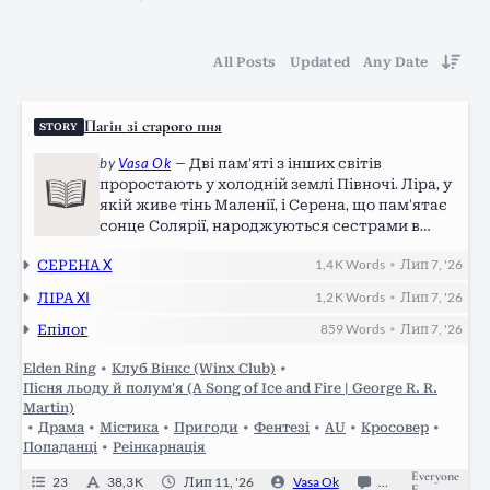
All Posts
Updated
Any Date
Пагін зі старого пня
STORY
by
Vasa Ok
—
Дві пам’яті з інших світів
проростають у холодній землі Півночі. Ліра, у
якій живе тінь Маленії, і Серена, що пам’ятає
сонце Солярії, народжуються сестрами в
малому північному домі й замість великих
СЕРЕНА X
1,4 K
Words
Лип 7, '26
•
пророцтв починають із найважчого: їжі, боргів,
доріг, ліків, людей і зими, яка завжди
ЛІРА XI
1,2 K
Words
Лип 7, '26
•
приходить.
Епілог
859
Words
Лип 7, '26
•
Elden Ring
•
Клуб Вінкс (Winx Club)
•
Пісня льоду й полум'я (A Song of Ice and Fire | George R. R.
Martin)
•
Драма
•
Містика
•
Пригоди
•
Фентезі
•
AU
•
Кросовер
•
Попаданці
•
Реінкарнація
Everyone
23
38,3 K
Лип 11, '26
Vasa Ok
0
Canceled
E