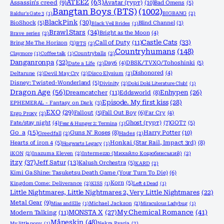
ATEEZ
(63)
Assassin's creed
(9)
Avatar (гурт)
(10)
Bad Omens
(5)
Bangtan Boys (BTS)
(1002)
Baldur's Gate 3
(1)
BIGBANG
(2)
BlackPink
(30)
BioShock
(5)
Blind Channel
(3)
Black Veil Brides
(1)
Brawl Stars
(34)
Bright as the Moon
(4)
Brave series
(2)
Castle Cats
(33)
Call of Duty
(11)
Bring Me The Horizon
(3)
BTS
(2)
Countryhumans
(148)
Claymore
(1)
Coffee talk
(1)
Countryballs
(2)
Danganronpa
(32)
Day6
(4)
DBSK/TVXQ/Tohoshinki
(5)
Date a Life
(2)
Dishonored
(4)
Deltarune
(2)
Devil May Cry
(2)
Disco Elysium
(2)
Disney: Twisted-Wonderland
(5)
Divinity
(2)
Doki Doki Literature Club!
(1)
Dragon Age
(56)
Enhypen
(26)
Dreamcatcher
(11)
Eddsworld
(8)
Episode. My first kiss
(28)
EPHEMERAL - Fantasy on Dark
(3)
EXO
(29)
Fallout
(5)
Fall Out Boy
(6)
Far Cry
(4)
Ergo Proxy
(2)
Fate/stay night
(4)
Ghost (гурт)
(7)
GOT7
(5)
Fear & Hunger 2: Termina
(1)
Go_a
(15)
Harry Potter
(10)
Guns N' Roses
(8)
Greedfall
(2)
Hades
(2)
Hearts of iron 4
(5)
Honkai (Star Rail, Impact 3rd)
(8)
Hogwarts Legacy
(1)
iKON
(2)
Inazuma Eleven
(2)
Intermezzo (Михайло Коцюбинський)
(2)
itzy
(37)
Jeff Satur
(13)
Kalush Orchestra
(5)
KARD
(2)
Kimi Ga Shine: Tasuketsu Death Game (Your Turn To Die)
(6)
Korn
(5)
Kingdom Come: Deliverance
(2)
KISS
(1)
Left 4 Dead
(1)
Little Nightmares, Little Nightmares 2, Very Little Nightmares
(22)
Metal Gear
(9)
Mias and Elle
(1)
Michael Jackson
(2)
Miraculous Ladybug
(1)
MONSTA X
(27)
My Chemical Romance
(41)
Modern Talking
(11)
Måneskin
(48)
My little pony
(1)
Nekra Psaria
(2)