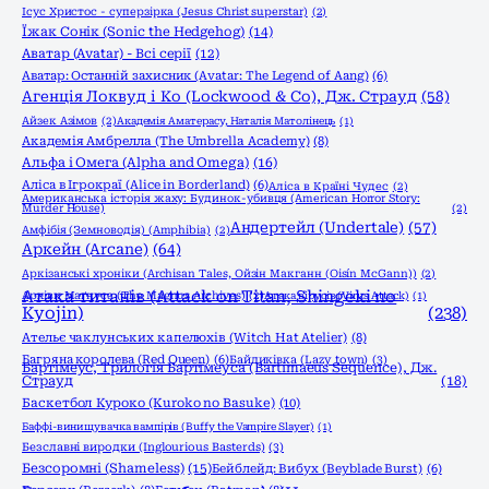
Ісус Христос - суперзірка (Jesus Christ superstar)
(2)
Їжак Сонік (Sonic the Hedgehog)
(14)
Аватар (Avatar) - Всі серії
(12)
Аватар: Останній захисник (Avatar: The Legend of Aang)
(6)
Агенція Локвуд і Кo (Lockwood & Co), Дж. Страуд
(58)
Айзек Азімов
(2)
Академія Аматерасу, Наталія Матолінець
(1)
Академія Амбрелла (The Umbrella Academy)
(8)
Альфа і Омега (Alpha and Omega)
(16)
Аліса в Ігрокраї (Alice in Borderland)
(6)
Аліса в Країні Чудес
(2)
Американська історія жаху: Будинок-убивця (American Horror Story:
Murder House)
(2)
Андертейл (Undertale)
(57)
Амфібія (Земноводія) (Amphibia)
(2)
Аркейн (Arcane)
(64)
Аркізанські хроніки (Archisan Tales, Ойзін Макганн (Oisín McGann))
(2)
Атака титанів (Attack on Titan, Shingeki no
Архіви Маґнуса (The Magnus Archives)
(2)
Атака вірусів (Virus Attack)
(1)
Kyojin)
(238)
Ательє чаклунських капелюхів (Witch Hat Atelier)
(8)
Багряна королева (Red Queen)
(6)
Байдиківка (Lazy town)
(3)
Бартімеус, Трилогія Бартімеуса (Bartimaeus Sequence), Дж.
Страуд
(18)
Баскетбол Куроко (Kuroko no Basuke)
(10)
Баффі-винищувачка вампірів (Buffy the Vampire Slayer)
(1)
Безславні виродки (Inglourious Basterds)
(3)
Безсоромні (Shameless)
(15)
Бейблейд: Вибух (Beyblade Burst)
(6)