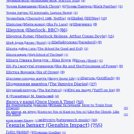
Черниця-воiн (Монахиня-Воïн, Warrior Nun)
(4)
Чорна Конюшина (Black Clover)
(6)
Чорна Пантера (Black Panther)
(5)
Чорна лагуна (El internado. Laguna Negra)
(2)
Шайні (SHINee)
(10)
Чорнобиль (Chernobyl 1986, Netflix)
(4)
Шаполан (Вбити вовка) (Sha Po Lang)
(4)
Шевченко
(8)
Шерлок (Sherlock, ВВС)
(86)
Шерлок Голмс (Sherlock Holmes, Arthur Conan Doyle)
(15)
Шибайголова (Daredevil)
(8)
Шеф Адам Джонс (Burnt)
(2)
Школа добра і зла (The School for Good and Evil)
(2)
Школа мерців (High School of The Dead)
(1)
Шпага Славка Беркути - Ніна Бічуя
(8)
Шрек (Shrek)
(2)
Ші-Ра і могутні принцеси (She-Ra and the Princesses of Power)
(8)
Шістка Воронів (Six of Crows)
(8)
Щиголь (Goldfinch)
(6)
Щасливе солодке життя (Happy Sugar Life)
(2)
Щоденники вампіра (The Vampire Diaries)
(27)
Щурячий патруль (The Rat Patrol)
(4)
Юрі на льоду (Yuri!!! on Ice)
(8)
Я (Романтика) М. Хвильовий
(4)
Якось у казці (Once Upon A Time)
(52)
Як приборкати дракона (Фільми та серіали, How to Train Your
Dragon)
(5)
Як хмари, як вітер (Kumo no You ni Kaze no You ni (Like the Clouds, Like
the Wind)
(2)
хейтспіч (hatespeech music)
(10)
коли помер Хікару
(1)
Ґеншін Імпакт (Genshin Impact)
(755)
Ґобіт (Hobbit)
(4)
Ґоріллаз (Gorillaz)
(1)