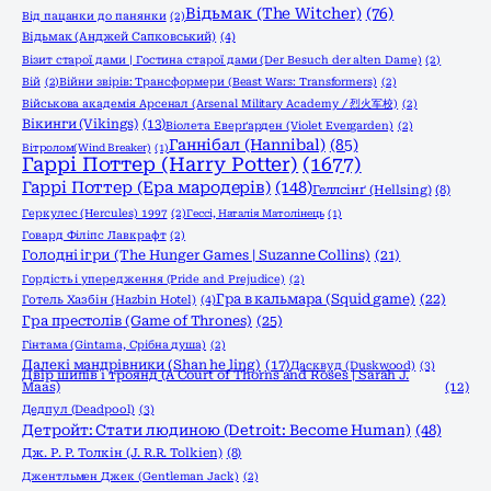
Відьмак (The Witcher)
(76)
Від пацанки до панянки
(2)
Відьмак (Анджей Сапковський)
(4)
Візит старої дами | Гостина старої дами (Der Besuch der alten Dame)
(2)
Вій
(2)
Війни звірів: Трансформери (Beast Wars: Transformers)
(2)
Військова академія Арсенал (Arsenal Military Academy / 烈火军校)
(2)
Вікинги (Vikings)
(13)
Віолета Еверґарден (Violet Evergarden)
(2)
Ганнібал (Hannibal)
(85)
Вітролом(Wind Breaker)
(1)
Гаррі Поттер (Harry Potter)
(1677)
Гаррі Поттер (Ера мародерів)
(148)
Геллсінґ (Hellsing)
(8)
Геркулес (Hercules) 1997
(2)
Гессі, Наталія Матолінець
(1)
Говард Філіпс Лавкрафт
(2)
Голодні ігри (The Hunger Games | Suzanne Collins)
(21)
Гордість і упередження (Pride and Prejudice)
(2)
Гра в кальмара (Squid game)
(22)
Готель Хазбін (Hazbin Hotel)
(4)
Гра престолів (Game of Thrones)
(25)
Гінтама (Gintama, Срібна душа)
(2)
Далекі мандрівники (Shan he ling)
(17)
Дасквуд (Duskwood)
(3)
Двір шипів і троянд (A Court of Thorns and Roses | Sarah J.
Maas)
(12)
Дедпул (Deadpool)
(3)
Детройт: Стати людиною (Detroit: Become Human)
(48)
Дж. Р. Р. Толкін (J. R.R. Tolkien)
(8)
Джентльмен Джек (Gentleman Jack)
(2)