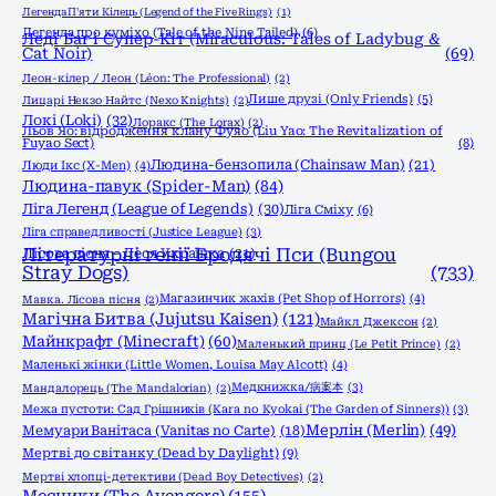
Легенда П'яти Кілець (Legend of the Five Rings)
(1)
Легенда про куміхо (Tale of the Nine Tailed)
(6)
Леді Баг і Супер-Кіт (Miraculous: Tales of Ladybug &
Cat Noir)
(69)
Леон-кілер / Леон (Léon: The Professional)
(2)
Лише друзі (Only Friends)
(5)
Лицарі Некзо Найтс (Nexo Knights)
(2)
Локі (Loki)
(32)
Лоракс (The Lorax)
(2)
Льов Яо: відродження клану Фуяо (Liu Yao: The Revitalization of
Fuyao Sect)
(8)
Людина-бензопила (Chainsaw Man)
(21)
Люди Ікс (X-Men)
(4)
Людина-павук (Spider-Man)
(84)
Ліга Легенд (League of Legends)
(30)
Ліга Сміху
(6)
Ліга справедливості (Justice League)
(3)
Літературні генії Бродячі Пси (Bungou
Лісова пісня - Леся Українка
(21)
Stray Dogs)
(733)
Магазинчик жахів (Pet Shop of Horrors)
(4)
Мавка. Лісова пісня
(2)
Магічна Битва (Jujutsu Kaisen)
(121)
Майкл Джексон
(2)
Майнкрафт (Minecraft)
(60)
Маленький принц (Le Petit Prince)
(2)
Маленькі жінки (Little Women, Louisa May Alcott)
(4)
Медкнижка/病案本
(3)
Мандалорець (The Mandalorian)
(2)
Межа пустоти: Сад Грішників (Kara no Kyokai (The Garden of Sinners))
(3)
Мерлін (Merlin)
(49)
Мемуари Ванітаса (Vanitas no Carte)
(18)
Мертві до світанку (Dead by Daylight)
(9)
Мертві хлопці-детективи (Dead Boy Detectives)
(2)