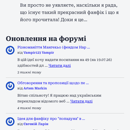
Ви просто не уявляєте, наскільки я рада,
що існує такий прекрасний фанфік і що я
його прочитала! Доки я це…
Оновлення на форумі
Різноманіття Мангекьо (фендом Нар …
від
Vampir123 Vampir
В цій ідеї хочу надати посилання на 49 (на 19.07.26)
здібностей дл …
Читати далі
3 тижні тому
Обговорення та пропозиції щодо пе …
від
Artem Markin
Вітаю спільноту! Я працюю над українським
перекладом відомого веб …
Читати далі
4 тижні тому
Ідея для фанфіку про "попадуна" в …
від
Євгеній Ларін