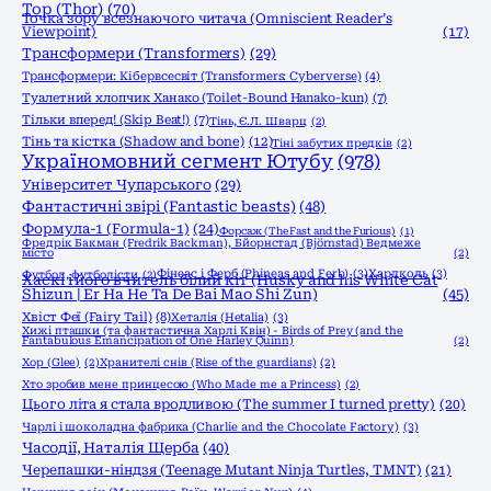
Тор (Thor)
(70)
Точка зору всезнаючого читача (Omniscient Reader’s
Viewpoint)
(17)
Трансформери (Transformers)
(29)
Трансформери: Кібервсесвіт (Transformers: Cyberverse)
(4)
Туалетний хлопчик Ханако (Toilet-Bound Hanako-kun)
(7)
Тільки вперед! (Skip Beat!)
(7)
Тінь, Є.Л. Шварц
(2)
Тінь та кістка (Shadow and bone)
(12)
Тіні забутих предків
(2)
Україномовний сегмент Ютубу
(978)
Університет Чупарського
(29)
Фантастичні звірі (Fantastic beasts)
(48)
Формула-1 (Formula-1)
(24)
Форсаж (The Fast and the Furious)
(1)
Фредрік Бакман (Fredrik Backman), Бйорнстад (Björnstad) Ведмеже
місто
(2)
Фінеас і Ферб (Phineas and Ferb)
(3)
Хардколь
(3)
Футбол, футболісти
(2)
Хаскі і його вчитель білий кіт (Husky and his White Cat
Shizun | Er Ha He Ta De Bai Mao Shi Zun)
(45)
Хвіст Феї (Fairy Tail)
(8)
Хеталія (Hetalia)
(3)
Хижі пташки (та фантастична Харлі Квін) - Birds of Prey (and the
Fantabulous Emancipation of One Harley Quinn)
(2)
Хор (Glee)
(2)
Хранителі снів (Rise of the guardians)
(2)
Хто зробив мене принцесою (Who Made me a Princess)
(2)
Цього літа я стала вродливою (The summer I turned pretty)
(20)
Чарлі і шоколадна фабрика (Charlie and the Chocolate Factory)
(3)
Часодії, Наталія Щерба
(40)
Черепашки-ніндзя (Teenage Mutant Ninja Turtles, TMNT)
(21)