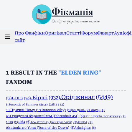
Фікманія
Фанфіки українською мовою
Про
Фанфіки
Оригінал
Статті
Форум
Фанарт
Аудіоф
сайт
1
RESULT IN THE
"ELDEN RING"
FANDOM
.Оріджинал
(5449)
.Вірші
(932)
(G)I-DLE
(26)
5 Seconds of Summer (5sos)
(2)
8:11
(2)
13 Причин Чому (13 Reasons Why)
(10)
91 день (91 days)
(4)
451 градус за Фаренгейтом (Fahrenheit 451)
(6)
911: служба порятунку
(2)
1984
(6)
1899
(2)
Ace attorney (всі ігри серії)
(2)
AESPA
(2)
Akatsuki no Yona (Yona of the Dawn)
(8)
Arknights
(6)