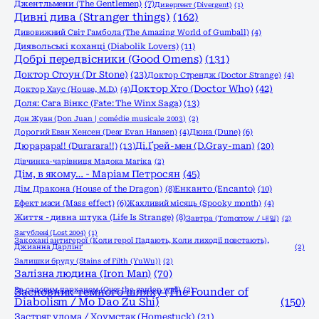
Джентльмени (The Gentlemen)
(7)
Дивергент (Divergent)
(1)
Дивні дива (Stranger things)
(162)
Дивовижний Світ Гамбола (The Amazing World of Gumball)
(4)
Диявольські коханці (Diabolik Lovers)
(11)
Добрі передвісники (Good Omens)
(131)
Доктор Стоун (Dr Stone)
(23)
Доктор Стрендж (Doctor Strange)
(4)
Доктор Хто (Doctor Who)
(42)
Доктор Хаус (House, M.D.)
(4)
Доля: Сага Вінкс (Fate: The Winx Saga)
(13)
Дон Жуан (Don Juan | comédie musicale 2003)
(2)
Дорогий Еван Хенсен (Dear Evan Hansen)
(4)
Дюна (Dune)
(6)
Дюрарара!! (Durarara!!)
(13)
Ді.Ґрей-мен (D.Gray-man)
(20)
Дівчинка-чарівниця Мадока Магіка
(2)
Дім, в якому… - Маріам Петросян
(45)
Енканто (Encanto)
(10)
Дім Дракона (House of the Dragon)
(8)
Ефект маси (Mass effect)
(6)
Жахливий місяць (Spooky month)
(4)
Життя - дивна штука (Life Is Strange)
(8)
Завтра (Tomorrow / 내일)
(2)
Загублені (Lost 2004)
(1)
Закохані антигерої (Коли герої Падають, Коли лиходії повстають),
Джианна Дарлінґ
(2)
Залишки бруду (Stains of Filth (YuWu))
(2)
Залізна людина (Iron Man)
(70)
За садовим парканом (Over the garden wall)
Засновник темного шляху (The Founder of
(2)
Diabolism / Mo Dao Zu Shi)
(150)
Застряг удома / Хоумстак (Homestuck)
(21)