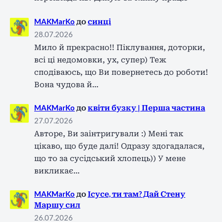
MAKMarKo
до
синці
28.07.2026
Мило й прекрасно!! Піклування, доторки,
всі ці недомовки, ух, супер) Теж
сподіваюсь, що Ви повернетесь до роботи!
Вона чудова й…
MAKMarKo
до
квіти бузку | Перша частина
27.07.2026
Авторе, Ви заінтригували :) Мені так
цікаво, що буде далі! Одразу здогадалася,
що то за сусідський хлопець)) У мене
викликає…
MAKMarKo
до
Ісусе, ти там? Дай Стену
Маршу сил
26.07.2026