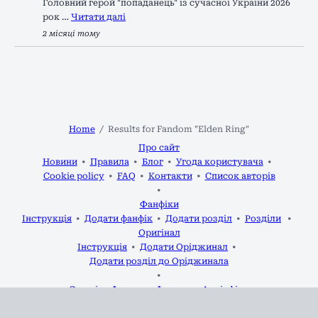
Головний герой "попаданець" із сучасної України 2026
рок …
Читати далі
2 місяці тому
Home
Results for Fandom "Elden Ring"
Про сайт
Новини
Правила
Блог
Угода користувача
Cookie policy
FAQ
Контакти
Список авторів
Фанфіки
Інструкція
Додати фанфік
Додати розділ
Розділи
Оригінал
Інструкція
Додати Оріджинал
Додати розділ до Оріджинала
Статті
Форум
Фанарт
Аудіофіки
2020-2026 р.р.
Фікманія