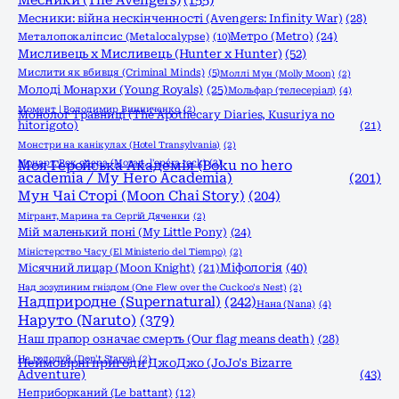
Месники (The Avengers)
(155)
Месники: війна нескінченності (Avengers: Infinity War)
(28)
Метро (Metro)
(24)
Металопокаліпсис (Metalocalypse)
(10)
Мисливець х Мисливець (Hunter x Hunter)
(52)
Мислити як вбивця (Criminal Minds)
(5)
Моллі Мун (Molly Moon)
(2)
Молоді Монархи (Young Royals)
(25)
Мольфар (телесеріал)
(4)
Момент | Володимир Винниченко
(2)
Монолог Травниці (The Apothecary Diaries, Kusuriya no
hitorigoto)
(21)
Монстри на канікулах (Hotel Transylvania)
(2)
Моцарт. Рок опера (Mozart, l'opéra rock)
Моя Геройська Академія (Boku no hero
(2)
academia / My Hero Academia)
(201)
Мун Чаі Сторі (Moon Chai Story)
(204)
Мігрант, Марина та Сергій Дяченки
(2)
Мій маленький поні (My Little Pony)
(24)
Міністерство Часу (El Ministerio del Tiempo)
(2)
Міфологія
(40)
Місячний лицар (Moon Knight)
(21)
Над зозулиним гніздом (One Flew over the Cuckoo's Nest)
(2)
Надприродне (Supernatural)
(242)
Нана (Nana)
(4)
Наруто (Naruto)
(379)
Наш прапор означає смерть (Our flag means death)
(28)
Не голодуй (Don't Starve)
(2)
Неймовірні пригоди ДжоДжо (JoJo's Bizarre
Adventure)
(43)
Неприборканий (Le battant)
(12)