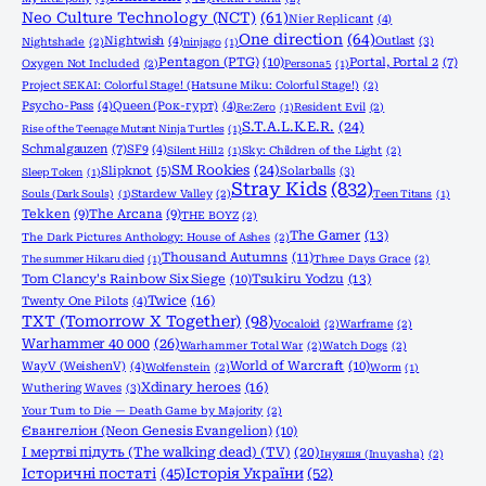
Neo Culture Technology (NCT)
(61)
Nier Replicant
(4)
One direction
(64)
Nightwish
(4)
Outlast
(3)
Nightshade
(2)
ninjago
(1)
Pentagon (PTG)
(10)
Portal, Portal 2
(7)
Oxygen Not Included
(2)
Persona 5
(1)
Project SEKAI: Colorful Stage! (Hatsune Miku: Colorful Stage!)
(2)
Psycho-Pass
(4)
Queen (Рок-гурт)
(4)
Re:Zero
(1)
Resident Evil
(2)
S.T.A.L.K.E.R.
(24)
Rise of the Teenage Mutant Ninja Turtles
(1)
Schmalgauzen
(7)
SF9
(4)
Silent Hill 2
(1)
Sky: Children of the Light
(2)
SM Rookies
(24)
Slipknot
(5)
Solarballs
(3)
Sleep Token
(1)
Stray Kids
(832)
Souls (Dark Souls)
(1)
Stardew Valley
(2)
Teen Titans
(1)
Tekken
(9)
The Arcana
(9)
THE BOYZ
(2)
The Gamer
(13)
The Dark Pictures Anthology: House of Ashes
(2)
Thousand Autumns
(11)
The summer Hikaru died
(1)
Three Days Grace
(2)
Tom Clancy's Rainbow Six Siege
(10)
Tsukiru Yodzu
(13)
Twice
(16)
Twenty One Pilots
(4)
TXT (Tomorrow X Together)
(98)
Vocaloid
(2)
Warframe
(2)
Warhammer 40 000
(26)
Warhammer Total War
(2)
Watch Dogs
(2)
World of Warcraft
(10)
WayV (WeishenV)
(4)
Wolfenstein
(2)
Worm
(1)
Xdinary heroes
(16)
Wuthering Waves
(3)
Your Turn to Die — Death Game by Majority
(2)
Євангеліон (Neon Genesis Evangelion)
(10)
І мертві підуть (The walking dead) (TV)
(20)
Інуяшя (Inuyasha)
(2)
Історичні постаті
(45)
Історія України
(52)