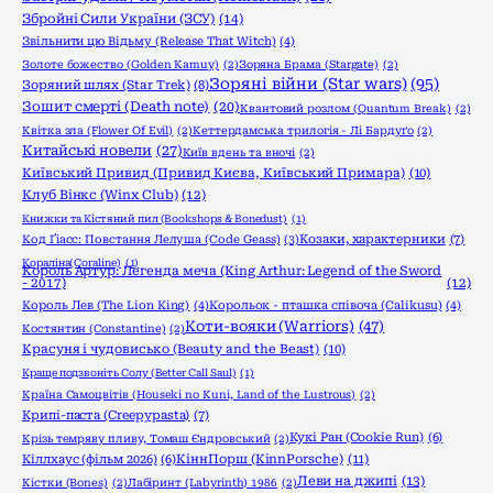
Збройні Сили України (ЗСУ)
(14)
Звільнити цю Відьму (Release That Witch)
(4)
Золоте божество (Golden Kamuy)
(2)
Зоряна Брама (Stargate)
(2)
Зоряні війни (Star wars)
(95)
Зоряний шлях (Star Trek)
(8)
Зошит смерті (Death note)
(20)
Квантовий розлом (Quantum Break)
(2)
Квітка зла (Flower Of Evil)
(2)
Кеттердамська трилогія - Лі Бардуґо
(2)
Китайські новели
(27)
Київ вдень та вночі
(2)
Київський Привид (Привид Києва, Київський Примара)
(10)
Клуб Вінкс (Winx Club)
(12)
Книжки та Кістяний пил (Bookshops & Bonedust)
(1)
Код Ґіасс: Повстання Лелуша (Code Geass)
(3)
Козаки, характерники
(7)
Кораліна(Coraline)
(1)
Король Артур: Легенда меча (King Arthur: Legend of the Sword
- 2017)
(12)
Король Лев (The Lion King)
(4)
Корольок - пташка співоча (Calikusu)
(4)
Коти-вояки (Warriors)
(47)
Костянтин (Constantine)
(2)
Красуня і чудовисько (Beauty and the Beast)
(10)
Краще подзвоніть Солу (Better Call Saul)
(1)
Країна Самоцвітів (Houseki no Kuni, Land of the Lustrous)
(2)
Крипі-паста (Creepypasta)
(7)
Кукі Ран (Cookie Run)
(6)
Крізь темряву пливу, Томаш Єндровський
(2)
КіннПорш (KinnPorsche)
(11)
Кіллхаус (фільм 2026)
(6)
Леви на джипі
(13)
Кістки (Bones)
(2)
Лабіринт (Labyrinth) 1986
(2)