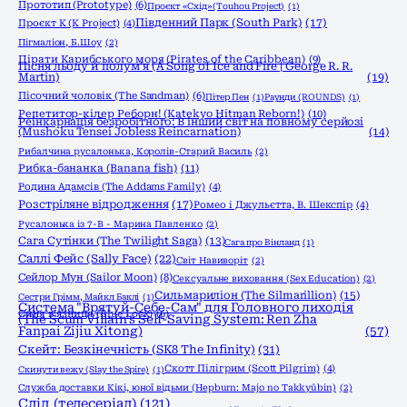
Прототип (Prototype)
(6)
Проєкт «Схід» (Touhou Project)
(1)
Південний Парк (South Park)
(17)
Проєкт К (K Project)
(4)
Пігмаліон, Б.Шоу
(2)
Пірати Карибського моря (Pirates of the Caribbean)
(9)
Пісня льоду й полум'я (A Song of Ice and Fire | George R. R.
Martin)
(19)
Пісочний чоловік (The Sandman)
(6)
Пітер Пен
(1)
Раунди (ROUNDS)
(1)
Репетитор-кілер Реборн! (Katekyo Hitman Reborn!)
(10)
Реінкарнація безробітного: В інший світ на повному серйозі
(Mushoku Tensei Jobless Reincarnation)
(14)
Рибалчина русалонька, Королів-Старий Василь
(2)
Рибка-бананка (Banana fish)
(11)
Родина Адамсів (The Addams Family)
(4)
Розстріляне відродження
(17)
Ромео і Джульєтта, В. Шекспір
(4)
Русалонька із 7-В - Марина Павленко
(2)
Сага Сутінки (The Twilight Saga)
(13)
Сага про Вінланд
(1)
Саллі Фейс (Sally Face)
(22)
Світ Навиворіт
(2)
Сейлор Мун (Sailor Moon)
(8)
Сексуальне виховання (Sex Education)
(2)
Сильмариліон (The Silmarillion)
(15)
Сестри Грімм, Майкл Баклі
(1)
Система "Врятуй-Себе-Сам" для Головного лиходія
Синя в'язниця (Blue Lock)
(6)
(The Scum Villain's Self-Saving System: Ren Zha
Fanpai Zijiu Xitong)
(57)
Скейт: Безкінечність (SK8 The Infinity)
(31)
Скотт Пілігрим (Scott Pilgrim)
(4)
Скинути вежу (Slay the Spire)
(1)
Служба доставки Кікі, юної відьми (Hepburn: Majo no Takkyūbin)
(2)
Слід (телесеріал)
(121)