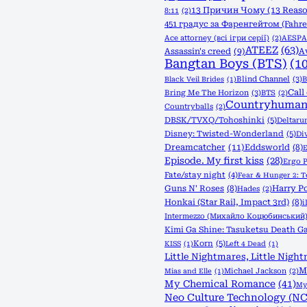
13 Причин Чому (13 Reas
8:11
(2)
451 градус за Фаренгейтом (Fahre
Ace attorney (всі ігри серії)
(2)
AESPA
ATEEZ
(63)
Assassin's creed
(9)
A
Bangtan Boys (BTS)
(1
Blind Channel
(3)
B
Black Veil Brides
(1)
Call
Bring Me The Horizon
(3)
BTS
(2)
Countryhuman
Countryballs
(2)
DBSK/TVXQ/Tohoshinki
(5)
Deltaru
Disney: Twisted-Wonderland
(5)
Di
Dreamcatcher
(11)
Eddsworld
(8)
E
Episode. My first kiss
(28)
Ergo 
Fate/stay night
(4)
Fear & Hunger 2: 
Guns N' Roses
(8)
Harry Po
Hades
(2)
Honkai (Star Rail, Impact 3rd)
(8)
Intermezzo (Михайло Коцюбинський
Kimi Ga Shine: Tasuketsu Death Ga
Korn
(5)
KISS
(1)
Left 4 Dead
(1)
Little Nightmares, Little Night
M
Michael Jackson
(2)
Mias and Elle
(1)
My Chemical Romance
(41)
My 
Neo Culture Technology (NC