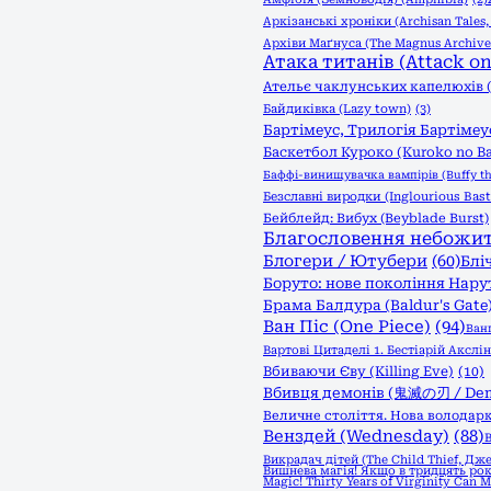
Аркізанські хроніки (Archisan Tales
Архіви Маґнуса (The Magnus Archive
Атака титанів (Attack on 
Ательє чаклунських капелюхів (W
Байдиківка (Lazy town)
(3)
Бартімеус, Трилогія Бартімеус
Баскетбол Куроко (Kuroko no B
Баффі-винищувачка вампірів (Buffy th
Безславні виродки (Inglourious Bast
Бейблейд: Вибух (Beyblade Burst)
Благословення небожителі
Блогери / Ютубери
(60)
Бліч
Боруто: нове покоління Нарут
Брама Балдура (Baldur's Gate
Ван Піс (One Piece)
(94)
Ван
Вартові Цитаделі 1. Бестіарій Акслін (
Вбиваючи Єву (Killing Eve)
(10)
Вбивця демонів (鬼滅の刃 / Demo
Величне століття. Нова володарк
Венздей (Wednesday)
(88)
В
Викрадач дітей (The Child Thief, Дж
Вишнева магія! Якщо в тридцять рок
Magic! Thirty Years of Virginity Can 