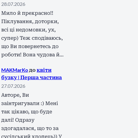
28.07.2026
Мило й прекрасно!!
Піклування, доторки,
всі ці недомовки, ух,
супер) Теж сподіваюсь,
що Ви повернетесь до
роботи! Вона чудова й…
MAKMarKo
до
квіти
бузку | Перша частина
27.07.2026
Авторе, Ви
заінтригували :) Мені
так цікаво, що буде
далі! Одразу
здогадалася, що то за
сусідський хлопець)) У