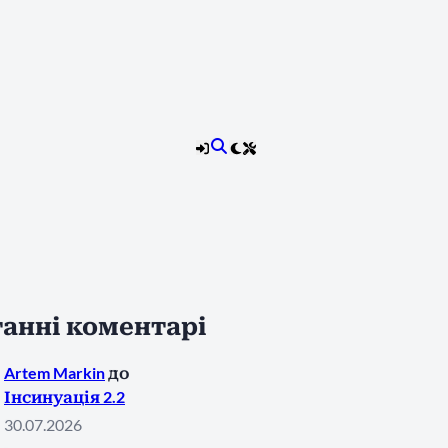
анні коментарі
Artem Markin
до
Інсинуація 2.2
30.07.2026