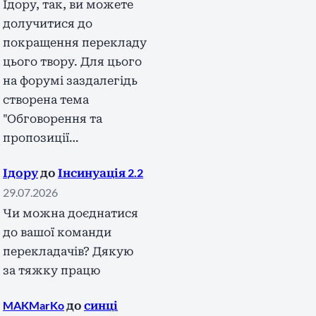
Ідору, так, ви можете
долучитися до
покращення перекладу
цього твору. Для цього
на форумі заздалегідь
створена тема
"Обговорення та
пропозиції…
Ідору
до
Інсинуація 2.2
29.07.2026
Чи можна доєднатися
до вашої команди
перекладачів? Дякую
за тяжку працю
MAKMarKo
до
синці