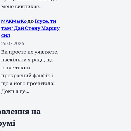
мене викликає…
MAKMarKo
до
Ісусе, ти
там? Дай Стену Маршу
сил
26.07.2026
Ви просто не уявляєте,
наскільки я рада, що
існує такий
прекрасний фанфік і
що я його прочитала!
Доки я це…
влення на
румі