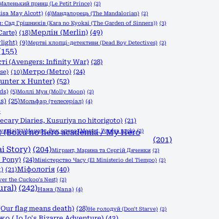
Маленький принц (Le Petit Prince)
(2)
isa May Alcott)
(4)
Мандалорець (The Mandalorian)
(2)
 Сад Грішників (Kara no Kyokai (The Garden of Sinners))
(3)
Мерлін (Merlin)
(49)
Carte)
(18)
light)
(9)
Мертві хлопці-детективи (Dead Boy Detectives)
(2)
(155)
і (Avengers: Infinity War)
(28)
Метро (Metro)
(24)
se)
(10)
nter x Hunter)
(52)
ds)
(5)
Моллі Мун (Molly Moon)
(2)
s)
(25)
Мольфар (телесеріал)
(4)
)
ary Diaries, Kusuriya no hitorigoto)
(21)
vania)
(Boku no hero academia / My Hero
(2)
Моцарт. Рок опера (Mozart, l'opéra rock)
(2)
(201)
i Story)
(204)
Мігрант, Марина та Сергій Дяченки
(2)
 Pony)
(24)
Міністерство Часу (El Ministerio del Tiempo)
(2)
Міфологія
(40)
)
(21)
r the Cuckoo's Nest)
(2)
ral)
(242)
Нана (Nana)
(4)
Our flag means death)
(28)
Не голодуй (Don't Starve)
(2)
 (JoJo's Bizarre Adventure)
(43)