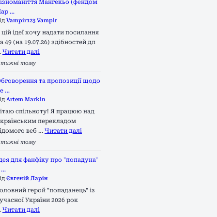
ізноманіття Мангекьо (фендом
ар …
ід
Vampir123 Vampir
 цій ідеї хочу надати посилання
а 49 (на 19.07.26) здібностей дл
…
Читати далі
 тижні тому
бговорення та пропозиції щодо
е …
ід
Artem Markin
ітаю спільноту! Я працюю над
країнським перекладом
ідомого веб …
Читати далі
 тижні тому
дея для фанфіку про "попадуна"
 …
ід
Євгеній Ларін
оловний герой "попаданець" із
учасної України 2026 рок
…
Читати далі