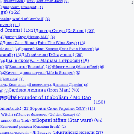
)
Джентльмен Джек (Gentleman Jack)
(2)
2
)
Дивергент (Divergent)
(1)
ngs)
(162)
azing World of Gumball)
(4)
overs)
(11)
od Omens)
(131)
Доктор Стоун (Dr Stone)
(23)
(4)
Доктор Хаус (House, M.D.)
(4)
2)
Доля: Сага Вінкс (Fate: The Winx Saga)
(13)
le 2003)
(2)
Дорогий Еван Хенсен (Dear Evan Hansen)
(4)
rara!!)
(13)
Ді.Ґрей-мен (D.Gray-man)
(20)
Дім, в якому… - Маріам Петросян
(45)
(2)
n)
(8)
Енканто (Encanto)
(10)
Ефект маси (Mass effect)
(6)
Життя - дивна штука (Life Is Strange)
(8)
(4)
 (Lost 2004)
(1)
ають, Коли лиходії повстають), Джианна Дарлінґ
(2)
Залізна людина (Iron Man)
(70)
))
(2)
n wall)
 (The Founder of Diabolism / Mo Dao
(2)
(150)
Homestuck)
(21)
Збройні Сили України (ЗСУ)
(14)
 Witch)
(4)
Золоте божество (Golden Kamuy)
(2)
Зоряні війни (Star wars)
(95)
шлях (Star Trek)
(8)
)
Квантовий розлом (Quantum Break)
(2)
Китайські новели
(27)
дамська трилогія - Лі Бардуґо
(2)