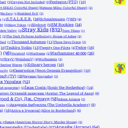
Pentagon (PTG)
(10)
last
(3)
Oxygen Not Included
(2)
ct SEKAI: Colorful Stage! (Hatsune Miku: Colorful Stage!)
(2)
)
Resident Evil
(2)
Re:Zero
(1)
S.T.A.L.K.E.R.
(24)
Schmalgauzen
(7)
SF9
(4)
s
(1)
SM Rookies
(24)
Slipknot
(5)
ht
(2)
Sleep Token
(1)
Stray Kids
(832)
rdew Valley
(2)
Teen Titans
(1)
Z
(2)
The Dark Pictures Anthology: House of Ashes
(2)
Thousand Autumns
(11)
Three Days Grace
(2)
died
(1)
Tsukiru Yodzu
(13)
Twice
(16)
(10)
Twenty One Pilots
(4)
)
(98)
Warhammer 40 000
(26)
Vocaloid
(2)
Warframe
(2)
(2)
WayV (WeishenV)
(4)
Wolfenstein
(2)
Xdinary heroes
(16)
hering Waves
(3)
Євангеліон (Neon Genesis Evangelion)
(10)
ority
(2)
ead) (TV)
(20)
Інуяшя (Inuyasha)
(2)
ія України
(52)
Їжак Сонік (Sonic the Hedgehog)
(14)
st superstar)
(2)
атар: Останній захисник (Avatar: The Legend of Aang)
(6)
wood & Co), Дж. Страуд
(58)
Айзек Азімов
(2)
Академія Амбрелла (The Umbrella Academy)
(8)
ець
(1)
a)
(16)
Аліса в Ігрокраї (Alice in Borderland)
(6)
-убивця (American Horror Story: Murder House)
(2)
Аркейн (Arcane)
(64)
Андертейл (Undertale)
(57)