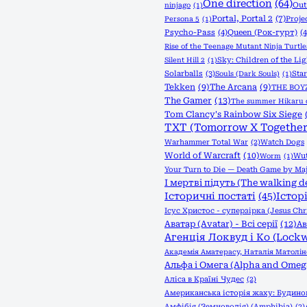
One direction
(64)
Out
ninjago
(1)
Portal, Portal 2
(7)
Proje
Persona 5
(1)
Psycho-Pass
(4)
Queen (Рок-гурт)
(4
Rise of the Teenage Mutant Ninja Turtle
Sky: Children of the Lig
Silent Hill 2
(1)
Solarballs
(3)
Sta
Souls (Dark Souls)
(1)
Tekken
(9)
The Arcana
(9)
THE BOY
The Gamer
(13)
The summer Hikaru 
Tom Clancy's Rainbow Six Siege
TXT (Tomorrow X Together
Warhammer Total War
(2)
Watch Dogs
World of Warcraft
(10)
Wut
Worm
(1)
Your Turn to Die — Death Game by Maj
І мертві підуть (The walking d
Історичні постаті
(45)
Істор
Ісус Христос - суперзірка (Jesus Chri
Аватар (Avatar) - Всі серії
(12)
Ав
Агенція Локвуд і Кo (Lock
Академія Аматерасу, Наталія Матолін
Альфа і Омега (Alpha and Omeg
Аліса в Країні Чудес
(2)
Американська історія жаху: Будинок
Амфібія (Земноводія) (Amphibia)
(2)