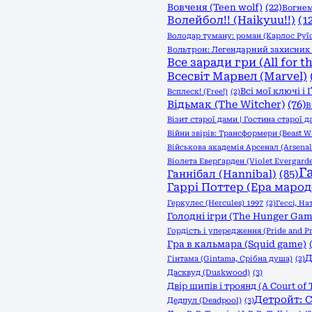
Вовченя (Teen wolf)
(22)
Вогнем
Волейбол!! (Haikyuu!!)
(1
Володар туману: роман (Карлос Руї
Вольтрон: Легендарний захисник (
Все заради гри (All for t
Всесвіт Марвел (Marvel)
Всі мої ключі і
Всплеск! (Free!)
(2)
Відьмак (The Witcher)
(76)
В
Візит старої дами | Гостина старої д
Війни звірів: Трансформери (Beast Wa
Військова академія Арсенал (Arsena
Віолета Еверґарден (Violet Evergard
Г
Ганнібал (Hannibal)
(85)
Гаррі Поттер (Ера марод
Геркулес (Hercules) 1997
(2)
Гессі, На
Голодні ігри (The Hunger Game
Гордість і упередження (Pride and Pr
Гра в кальмара (Squid game)
Д
Гінтама (Gintama, Срібна душа)
(2)
Дасквуд (Duskwood)
(3)
Двір шипів і троянд (A Court of 
Детройт: С
Дедпул (Deadpool)
(3)