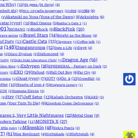
ons Why)
(10)
91 день (91 days)
(4)
nheit 451)
(6)
1984
(6)
911: служба порятунку
(2)
1899
(2)
Akatsuki no Yona (Yona of the Dawn)
(8)
Arknights
(6)
(2)
vatar (гурт)
(10)
Bad Omens
(5)
Baldur's Gate 3
(1)
001)
BlackPink
(30)
BioShock
(5)
BIGBANG
(2)
Brawl Stars
(34)
rave series
(2)
Bright as the Moon
(4)
Castle Cats
(33)
 of Duty
(11)
Claymore
(1)
Coffee talk
(1)
s
(148)
Danganronpa
(32)
Date a Life
(2)
Day6
(4)
ne
(2)
Disco Elysium
(2)
Dishonored
(4)
Dragon Age
(56)
vinity
(2)
Doki Doki Literature Club!
(1)
Enhypen
(26)
EPHEMERAL - Fantasy on Dark
(3)
lden Ring
(1)
EXO
(29)
Fallout
(5)
Fall Out Boy
(6)
Proxy
(2)
Far Cry
(4)
Go_a
(15)
Ghost (гурт)
(7)
GOT7
(5)
Greedfall
(2)
Termina
(1)
tter
(10)
Hearts of iron 4
(5)
Hogwarts Legacy
(1)
iKON
(2)
Inazuma Eleven
(2)
itzy
(37)
Jeff Satur
(13)
Kalush Orchestra
(5)
)
(2)
KARD
(2)
me (Your Turn To Die)
(6)
Kingdom Come: Deliverance
(2)
mares 2, Very Little Nightmares
(22)
Metal Gear
(9)
MONSTA X
(27)
odern Talking
(11)
Måneskin
(48)
Nekra Psaria
(2)
little pony
(1)
T)
(61)
Nier Replicant
(4)
Nightshade
(2)
Nightwish
(4)