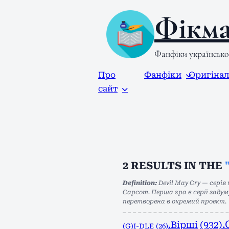
Фікма
Фанфіки українськ
Про
Фанфіки
Оригіна
сайт
2
RESULTS IN THE
Definition:
Devil May Cry — серія
Capcom. Перша гра в серії задуму
перетворена в окремий проект.
.
.Вірші
(932)
(G)I-DLE
(26)