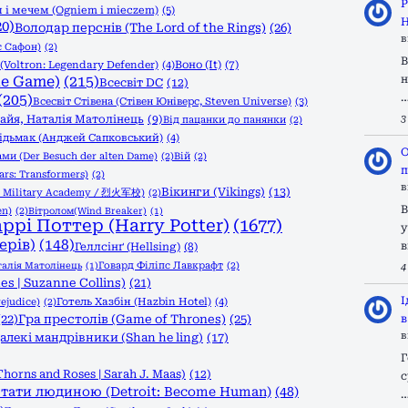
Р
 і мечем (Ogniem i mieczem)
(5)
Н
20)
Володар перснів (The Lord of the Rings)
(26)
в
с Сафон)
(2)
В
Воно (It)
(7)
Voltron: Legendary Defender)
(4)
he Game)
(215)
н
Всесвіт DC
(12)
(205)
Всесвіт Стівена (Стівен Юніверс, Steven Universe)
(3)
 Ґайя, Наталія Матолінець
(9)
3
Від пацанки до панянки
(2)
ідьмак (Анджей Сапковський)
(4)
О
ами (Der Besuch der alten Dame)
(2)
Вій
(2)
п
rs: Transformers)
(2)
в
Вікинги (Vikings)
(13)
l Military Academy / 烈火军校)
(2)
В
en)
(2)
Вітролом(Wind Breaker)
(1)
аррі Поттер (Harry Potter)
(1677)
у
ерів)
(148)
в
Геллсінґ (Hellsing)
(8)
Говард Філіпс Лавкрафт
(2)
талія Матолінець
(1)
4
s | Suzanne Collins)
(21)
І
ejudice)
(2)
Готель Хазбін (Hazbin Hotel)
(4)
(22)
Гра престолів (Game of Thrones)
(25)
в
в
алекі мандрівники (Shan he ling)
(17)
Г
Thorns and Roses | Sarah J. Maas)
(12)
с
тати людиною (Detroit: Become Human)
(48)