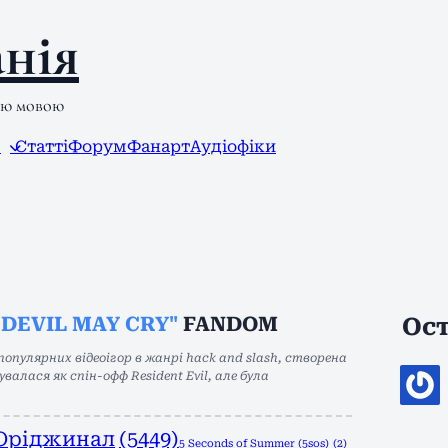
нія
ою мовою
л
Статті
Форум
Фанарт
Аудіофіки
"DEVIL MAY CRY"
FANDOM
Ост
 популярних відеоігор в жанрі hack and slash, створена
валася як спін-офф Resident Evil, але була
Оріджинал
(5449)
5 Seconds of Summer (5sos)
(2)