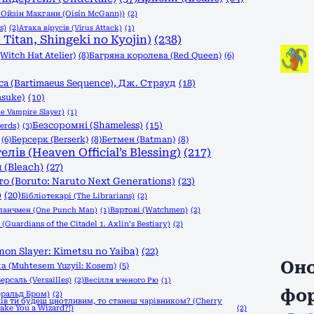
, Ойзін Макганн (Oisín McGann))
(2)
s)
(2)
Атака вірусів (Virus Attack)
(1)
Titan, Shingeki no Kyojin)
(238)
itch Hat Atelier)
(8)
Багряна королева (Red Queen)
(6)
а (Bartimaeus Sequence), Дж. Страуд
(18)
asuke)
(10)
e Vampire Slayer)
(1)
Безсоромні (Shameless)
(15)
erds)
(3)
(6)
Берсерк (Berserk)
(8)
Бетмен (Batman)
(8)
в (Heaven Official’s Blessing)
(217)
 (Bleach)
(27)
о (Boruto: Naruto Next Generations)
(23)
)
(20)
Бібліотекарі (The Librarians)
(2)
Вартові (Watchmen)
(2)
панчмен (One Punch Man)
(1)
Guardians of the Citadel 1. Axlin’s Bestiary)
(2)
n Slayer: Kimetsu no Yaiba)
(22)
Оно
а (Muhtesem Yuzyil: Kosem)
(5)
ерсаль (Versailles)
(2)
Весілля вченого Рю
(1)
фо
еральд Бром)
(2)
ів ти будеш цнотливим, то станеш чарівником? (Cherry
Make You a Wizard?!)
(2)