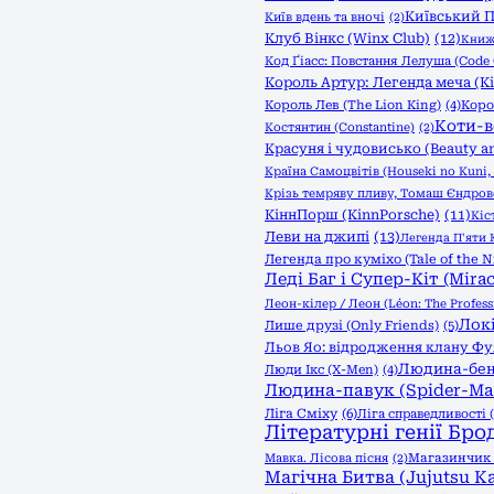
Київський П
Київ вдень та вночі
(2)
Клуб Вінкс (Winx Club)
(12)
Книжк
Код Ґіасс: Повстання Лелуша (Code 
Король Артур: Легенда меча (Kin
Король Лев (The Lion King)
(4)
Коро
Коти-в
Костянтин (Constantine)
(2)
Красуня і чудовисько (Beauty an
Країна Самоцвітів (Houseki no Kuni, 
Крізь темряву пливу, Томаш Єндро
КіннПорш (KinnPorsche)
(11)
Кіс
Леви на джипі
(13)
Легенда П'яти К
Легенда про куміхо (Tale of the N
Леді Баг і Супер-Кіт (Mirac
Леон-кілер / Леон (Léon: The Profess
Локі
Лише друзі (Only Friends)
(5)
Льов Яо: відродження клану Фуяо 
Людина-бен
Люди Ікс (X-Men)
(4)
Людина-павук (Spider-Ma
Ліга Сміху
(6)
Ліга справедливості (
Літературні генії Бро
Мавка. Лісова пісня
(2)
Магазинчик ж
Магічна Битва (Jujutsu Ka