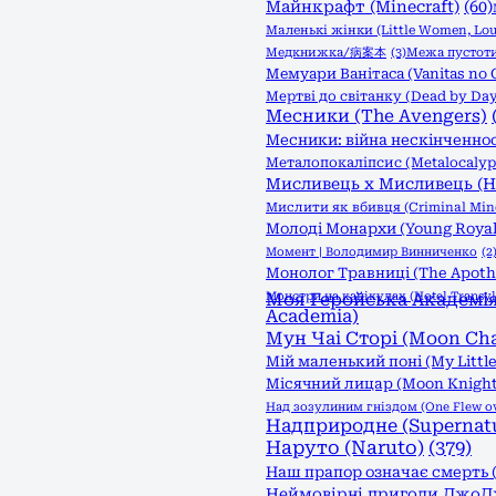
Майнкрафт (Minecraft)
(60)
Маленькі жінки (Little Women, Lou
Медкнижка/病案本
(3)
Межа пустоти:
Мемуари Ванітаса (Vanitas no 
Мертві до світанку (Dead by Day
Месники (The Avengers)
Месники: війна нескінченност
Металопокаліпсис (Metalocalyp
Мисливець х Мисливець (Hu
Мислити як вбивця (Criminal Min
Молоді Монархи (Young Royal
Момент | Володимир Винниченко
(2
Монолог Травниці (The Apothec
Монстри на канікулах (Hotel Transyl
Моя Геройська Академія 
Academia)
Мун Чаі Сторі (Moon Cha
Мій маленький поні (My Little
Місячний лицар (Moon Knight
Над зозулиним гніздом (One Flew ove
Надприродне (Supernatu
Наруто (Naruto)
(379)
Наш прапор означає смерть (
Неймовірні пригоди ДжоДжо