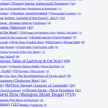
ривид (Привид Києва, Київський Примара)
(10)
и та Кістяний пил (Bookshops & Bonedust)
(1)
Козаки, характерники
(7)
Geass)
(3)
Кораліна(Coraline)
(1)
g Arthur: Legend of the Sword - 2017)
(12)
льок - пташка співоча (Calikusu)
(4)
ояки (Warriors)
(47)
d the Beast)
(10)
Краще подзвоніть Солу (Better Call Saul)
(1)
Крипі-паста (Creepypasta)
(7)
Land of the Lustrous)
(2)
Кукі Ран (Cookie Run)
(6)
Кіллхаус (фільм 2026)
(6)
вський
(2)
тки (Bones)
(2)
Лабіринт (Labyrinth) 1986
(2)
ілець (Legend of the Five Rings)
(1)
ine Tailed)
(6)
ulous: Tales of Ladybug & Cat Noir)
(69)
ional)
(2)
Лицарі Некзо Найтс (Nexo Knights)
(2)
 (Loki)
(32)
Лоракс (The Lorax)
(2)
(Liu Yao: The Revitalization of Fuyao Sect)
(8)
зопила (Chainsaw Man)
(21)
n)
(84)
Ліга Легенд (League of Legends)
(30)
Лісова пісня - Леся Українка
(21)
Justice League)
(3)
дячі Пси (Bungou Stray Dogs)
(733)
ахів (Pet Shop of Horrors)
(4)
isen)
(121)
Майкл Джексон
(2)