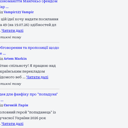
ізноманіття Мангекьо (фендом
ар …
ід
Vampir123 Vampir
 цій ідеї хочу надати посилання
а 49 (на 19.07.26) здібностей дл
…
Читати далі
 тижні тому
бговорення та пропозиції щодо
е …
ід
Artem Markin
ітаю спільноту! Я працюю над
країнським перекладом
ідомого веб …
Читати далі
 тижні тому
дея для фанфіку про "попадуна"
 …
ід
Євгеній Ларін
оловний герой "попаданець" із
учасної України 2026 рок
…
Читати далі