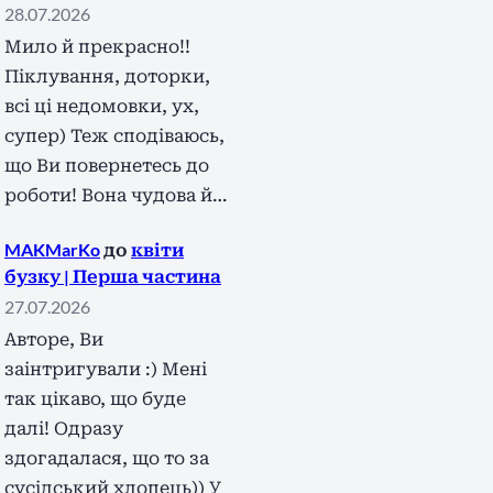
28.07.2026
Мило й прекрасно!!
Піклування, доторки,
всі ці недомовки, ух,
супер) Теж сподіваюсь,
що Ви повернетесь до
роботи! Вона чудова й…
MAKMarKo
до
квіти
бузку | Перша частина
27.07.2026
Авторе, Ви
заінтригували :) Мені
так цікаво, що буде
далі! Одразу
здогадалася, що то за
сусідський хлопець)) У