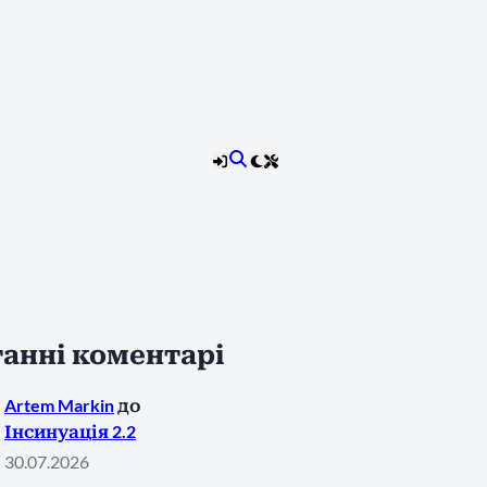
анні коментарі
Artem Markin
до
Інсинуація 2.2
30.07.2026