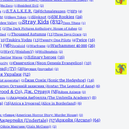
)
Resident Evil
(2)
Re:Zero
(1)
S.T.A.L.K.E.R.
(24)
Schmalgauzen
(7)
SF9
(4)
s
(1)
SM Rookies
(24)
Slipknot
(5)
ht
(2)
Sleep Token
(1)
Stray Kids
(832)
rdew Valley
(2)
Teen Titans
(1)
Z
(2)
The Dark Pictures Anthology: House of Ashes
(2)
Thousand Autumns
(11)
Three Days Grace
(2)
died
(1)
Tsukiru Yodzu
(13)
Twice
(16)
(10)
Twenty One Pilots
(4)
)
(98)
Warhammer 40 000
(26)
Vocaloid
(2)
Warframe
(2)
(2)
WayV (WeishenV)
(4)
Wolfenstein
(2)
Xdinary heroes
(16)
hering Waves
(3)
Євангеліон (Neon Genesis Evangelion)
(10)
ority
(2)
ead) (TV)
(20)
Інуяшя (Inuyasha)
(2)
ія України
(52)
Їжак Сонік (Sonic the Hedgehog)
(14)
st superstar)
(2)
атар: Останній захисник (Avatar: The Legend of Aang)
(6)
wood & Co), Дж. Страуд
(58)
Айзек Азімов
(2)
Академія Амбрелла (The Umbrella Academy)
(8)
ець
(1)
a)
(16)
Аліса в Ігрокраї (Alice in Borderland)
(6)
-убивця (American Horror Story: Murder House)
(2)
Аркейн (Arcane)
(64)
Андертейл (Undertale)
(57)
, Ойзін Макганн (Oisín McGann))
(2)