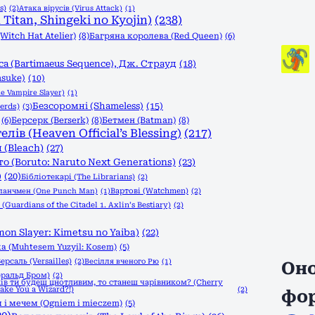
s)
(2)
Атака вірусів (Virus Attack)
(1)
Titan, Shingeki no Kyojin)
(238)
itch Hat Atelier)
(8)
Багряна королева (Red Queen)
(6)
а (Bartimaeus Sequence), Дж. Страуд
(18)
asuke)
(10)
e Vampire Slayer)
(1)
Безсоромні (Shameless)
(15)
erds)
(3)
(6)
Берсерк (Berserk)
(8)
Бетмен (Batman)
(8)
в (Heaven Official’s Blessing)
(217)
 (Bleach)
(27)
о (Boruto: Naruto Next Generations)
(23)
)
(20)
Бібліотекарі (The Librarians)
(2)
Вартові (Watchmen)
(2)
панчмен (One Punch Man)
(1)
Guardians of the Citadel 1. Axlin’s Bestiary)
(2)
n Slayer: Kimetsu no Yaiba)
(22)
а (Muhtesem Yuzyil: Kosem)
(5)
ерсаль (Versailles)
(2)
Весілля вченого Рю
(1)
Оно
еральд Бром)
(2)
ів ти будеш цнотливим, то станеш чарівником? (Cherry
Make You a Wizard?!)
(2)
фо
 і мечем (Ogniem i mieczem)
(5)