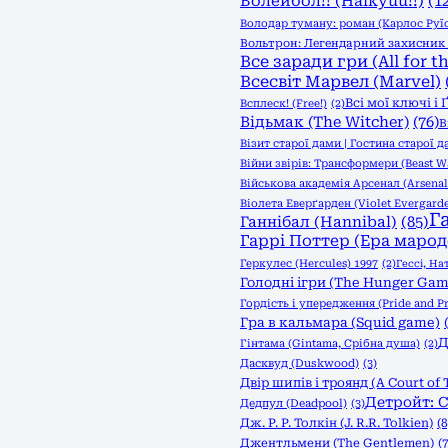
Волейбол!! (Haikyuu!!)
(1
Володар туману: роман (Карлос Руї
Вольтрон: Легендарний захисник (
Все заради гри (All for t
Всесвіт Марвел (Marvel)
Всі мої ключі і
Всплеск! (Free!)
(2)
Відьмак (The Witcher)
(76)
В
Візит старої дами | Гостина старої д
Війни звірів: Трансформери (Beast Wa
Військова академія Арсенал (Arsena
Віолета Еверґарден (Violet Evergard
Г
Ганнібал (Hannibal)
(85)
Гаррі Поттер (Ера марод
Геркулес (Hercules) 1997
(2)
Гессі, На
Голодні ігри (The Hunger Game
Гордість і упередження (Pride and Pr
Гра в кальмара (Squid game)
Д
Гінтама (Gintama, Срібна душа)
(2)
Дасквуд (Duskwood)
(3)
Двір шипів і троянд (A Court of 
Детройт: С
Дедпул (Deadpool)
(3)
Дж. Р. Р. Толкін (J. R.R. Tolkien)
(8
Джентльмени (The Gentlemen)
(7