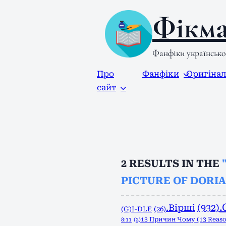
Фікма
Фанфіки українськ
Про
Фанфіки
Оригіна
сайт
2
RESULTS IN THE
PICTURE OF DORIA
.
.Вірші
(932)
(G)I-DLE
(26)
13 Причин Чому (13 Reas
8:11
(2)