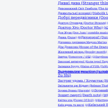
Дивні дива (Stranger thi
Дивовижний Світ Гамбола (The Am
Диявольські коханці (Diabolik L
Добрі передвісники (Go
Доктор Стрендж (Doctor Strange)
Доктор Хто (Doctor Who)
(4
Дон Жуан (Don Juan | comédie musica
Дюрарара!! (Dura
Дюна (Dune)
(6)
Дівчинка-чарівниця Мадока Магіка
Дім Дракона (House of the Drago
Жахливий місяць (Spooky month)
Завтра (Tomorrow / 내일)
(2)
Загублені
Закохані антигерої (Коли герої Пад
Залишки бруду (Stains of Filth (YuWu
За садовим парканом (Over the garde
Засновник темного шляху
Zu Shi)
Застряг удома / Хоумстак (
Звільнити цю Відьму (Release That
Зоряний 
Зоряна Брама (Stargate)
(2)
Зошит смерті (Death note)
(20
Квітка зла (Flower Of Evil)
(2)
Кеттер
Київський П
Київ вдень та вночі
(2)