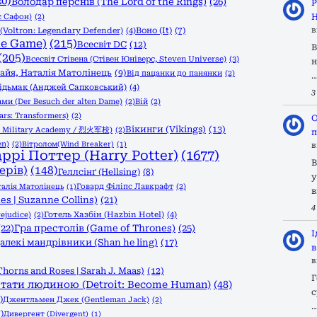
20)
Володар перснів (The Lord of the Rings)
(26)
Р
с Сафон)
(2)
Н
Воно (It)
(7)
в
Voltron: Legendary Defender)
(4)
he Game)
(215)
Всесвіт DC
(12)
В
(205)
Всесвіт Стівена (Стівен Юніверс, Steven Universe)
(3)
н
 Ґайя, Наталія Матолінець
(9)
Від пацанки до панянки
(2)
ідьмак (Анджей Сапковський)
(4)
3
ами (Der Besuch der alten Dame)
(2)
Вій
(2)
rs: Transformers)
(2)
О
Вікинги (Vikings)
(13)
l Military Academy / 烈火军校)
(2)
п
en)
(2)
Вітролом(Wind Breaker)
(1)
в
аррі Поттер (Harry Potter)
(1677)
В
ерів)
(148)
Геллсінґ (Hellsing)
(8)
у
Говард Філіпс Лавкрафт
(2)
талія Матолінець
(1)
в
s | Suzanne Collins)
(21)
4
ejudice)
(2)
Готель Хазбін (Hazbin Hotel)
(4)
(22)
Гра престолів (Game of Thrones)
(25)
І
алекі мандрівники (Shan he ling)
(17)
в
в
Thorns and Roses | Sarah J. Maas)
(12)
Г
тати людиною (Detroit: Become Human)
(48)
с
)
Джентльмен Джек (Gentleman Jack)
(2)
)
Дивергент (Divergent)
(1)