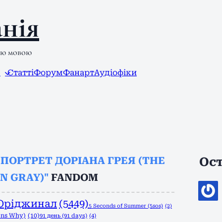
нія
ою мовою
л
Статті
Форум
Фанарт
Аудіофіки
"ПОРТРЕТ ДОРІАНА ГРЕЯ (THE
Ост
N GRAY)"
FANDOM
Оріджинал
(5449)
5 Seconds of Summer (5sos)
(2)
ons Why)
(10)
91 день (91 days)
(4)