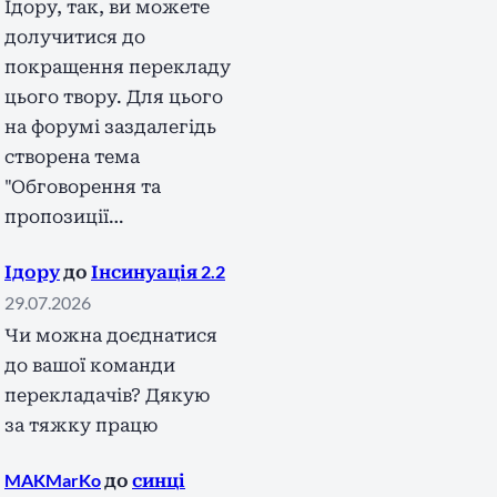
Ідору, так, ви можете
долучитися до
покращення перекладу
цього твору. Для цього
на форумі заздалегідь
створена тема
"Обговорення та
пропозиції…
Ідору
до
Інсинуація 2.2
29.07.2026
Чи можна доєднатися
до вашої команди
перекладачів? Дякую
за тяжку працю
MAKMarKo
до
синці