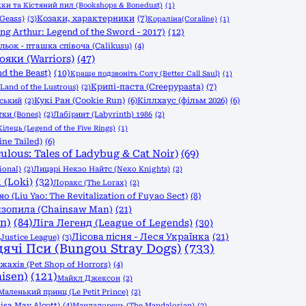
и та Кістяний пил (Bookshops & Bonedust)
(1)
Козаки, характерники
(7)
Geass)
(3)
Кораліна(Coraline)
(1)
g Arthur: Legend of the Sword - 2017)
(12)
льок - пташка співоча (Calikusu)
(4)
ояки (Warriors)
(47)
d the Beast)
(10)
Краще подзвоніть Солу (Better Call Saul)
(1)
Крипі-паста (Creepypasta)
(7)
Land of the Lustrous)
(2)
Кукі Ран (Cookie Run)
(6)
Кіллхаус (фільм 2026)
(6)
вський
(2)
тки (Bones)
(2)
Лабіринт (Labyrinth) 1986
(2)
ілець (Legend of the Five Rings)
(1)
ine Tailed)
(6)
ulous: Tales of Ladybug & Cat Noir)
(69)
ional)
(2)
Лицарі Некзо Найтс (Nexo Knights)
(2)
 (Loki)
(32)
Лоракс (The Lorax)
(2)
(Liu Yao: The Revitalization of Fuyao Sect)
(8)
зопила (Chainsaw Man)
(21)
n)
(84)
Ліга Легенд (League of Legends)
(30)
Лісова пісня - Леся Українка
(21)
Justice League)
(3)
дячі Пси (Bungou Stray Dogs)
(733)
ахів (Pet Shop of Horrors)
(4)
isen)
(121)
Майкл Джексон
(2)
Маленький принц (Le Petit Prince)
(2)
isa May Alcott)
(4)
Мандалорець (The Mandalorian)
(2)