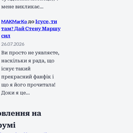
мене викликає…
MAKMarKo
до
Ісусе, ти
там? Дай Стену Маршу
сил
26.07.2026
Ви просто не уявляєте,
наскільки я рада, що
існує такий
прекрасний фанфік і
що я його прочитала!
Доки я це…
влення на
румі