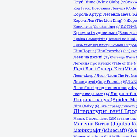
Клуб Вінкс (Winx Club)
(12)
Книжк
Код Ґіасс: Повстання Лелуша (Code 
Король Артур: Легенда меча (Kin
Король Лев (The Lion King)
(4)
Коро
Коти-в
Костянтин (Constantine)
(2)
Красуня і чудовисько (Beauty an
Країна Самоцвітів (Houseki no Kuni, 
Крізь темряву пливу, Томаш Єндро
КіннПорш (KinnPorsche)
(11)
Кіс
Леви на джипі
(13)
Легенда П'яти К
Легенда про куміхо (Tale of the N
Леді Баг і Супер-Кіт (Mirac
Леон-кілер / Леон (Léon: The Profess
Локі
Лише друзі (Only Friends)
(5)
Льов Яо: відродження клану Фуяо 
Людина-бен
Люди Ікс (X-Men)
(4)
Людина-павук (Spider-Ma
Ліга Сміху
(6)
Ліга справедливості (
Літературні генії Бро
Мавка. Лісова пісня
(2)
Магазинчик ж
Магічна Битва (Jujutsu Ka
Майнкрафт (Minecraft)
(60)
Маленькі жінки (Little Women, Lou