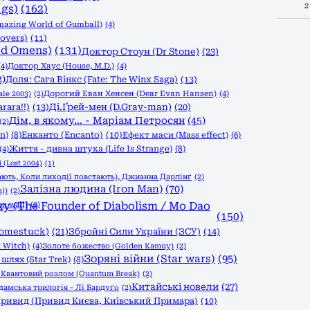
2
ngs)
(162)
azing World of Gumball)
(4)
overs)
(11)
od Omens)
(131)
Доктор Стоун (Dr Stone)
(23)
(4)
Доктор Хаус (House, M.D.)
(4)
2)
Доля: Сага Вінкс (Fate: The Winx Saga)
(13)
le 2003)
(2)
Дорогий Еван Хенсен (Dear Evan Hansen)
(4)
rara!!)
(13)
Ді.Ґрей-мен (D.Gray-man)
(20)
Дім, в якому… - Маріам Петросян
(45)
(2)
n)
(8)
Енканто (Encanto)
(10)
Ефект маси (Mass effect)
(6)
Життя - дивна штука (Life Is Strange)
(8)
(4)
 (Lost 2004)
(1)
ають, Коли лиходії повстають), Джианна Дарлінґ
(2)
Залізна людина (Iron Man)
(70)
))
(2)
n wall)
 (The Founder of Diabolism / Mo Dao
(2)
(150)
Homestuck)
(21)
Збройні Сили України (ЗСУ)
(14)
 Witch)
(4)
Золоте божество (Golden Kamuy)
(2)
Зоряні війни (Star wars)
(95)
шлях (Star Trek)
(8)
)
Квантовий розлом (Quantum Break)
(2)
Китайські новели
(27)
дамська трилогія - Лі Бардуґо
(2)
ривид (Привид Києва, Київський Примара)
(10)