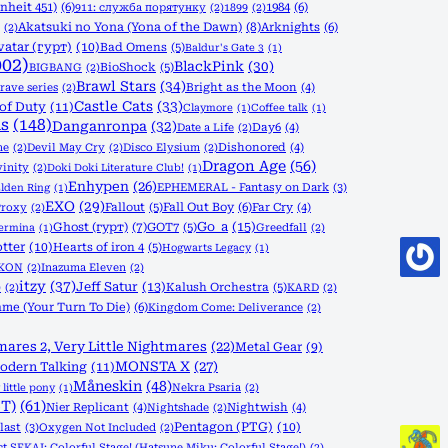
nheit 451)
(6)
1984
(6)
911: служба порятунку
(2)
1899
(2)
Akatsuki no Yona (Yona of the Dawn)
(8)
Arknights
(6)
(2)
vatar (гурт)
(10)
Bad Omens
(5)
Baldur's Gate 3
(1)
002)
BlackPink
(30)
BioShock
(5)
BIGBANG
(2)
Brawl Stars
(34)
rave series
(2)
Bright as the Moon
(4)
Castle Cats
(33)
 of Duty
(11)
Claymore
(1)
Coffee talk
(1)
s
(148)
Danganronpa
(32)
Date a Life
(2)
Day6
(4)
ne
(2)
Devil May Cry
(2)
Disco Elysium
(2)
Dishonored
(4)
Dragon Age
(56)
vinity
(2)
Doki Doki Literature Club!
(1)
Enhypen
(26)
EPHEMERAL - Fantasy on Dark
(3)
lden Ring
(1)
EXO
(29)
Fallout
(5)
Fall Out Boy
(6)
Proxy
(2)
Far Cry
(4)
Go_a
(15)
Ghost (гурт)
(7)
GOT7
(5)
Greedfall
(2)
Termina
(1)
tter
(10)
Hearts of iron 4
(5)
Hogwarts Legacy
(1)
iKON
(2)
Inazuma Eleven
(2)
itzy
(37)
Jeff Satur
(13)
Kalush Orchestra
(5)
)
(2)
KARD
(2)
me (Your Turn To Die)
(6)
Kingdom Come: Deliverance
(2)
mares 2, Very Little Nightmares
(22)
Metal Gear
(9)
MONSTA X
(27)
odern Talking
(11)
Måneskin
(48)
Nekra Psaria
(2)
little pony
(1)
T)
(61)
Nier Replicant
(4)
Nightshade
(2)
Nightwish
(4)
Pentagon (PTG)
(10)
last
(3)
Oxygen Not Included
(2)
ct SEKAI: Colorful Stage! (Hatsune Miku: Colorful Stage!)
(2)