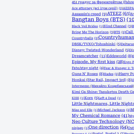
451 градус за Фаренгейтом (Fahre
Ace attorney (всі ігри серії)
(2)
AESPA
ATEEZ
(63)
Assassin's creed
(9)
A
Bangtan Boys (BTS)
(1
Blind Channel
(3)
B
Black Veil Brides
(1)
Call
Bring Me The Horizon
(3)
BTS
(2)
Countryhuman
Countryballs
(2)
DBSK/TVXQ/Tohoshinki
(5)
Deltaru
Disney: Twisted-Wonderland
(5)
Di
Dreamcatcher
(11)
Eddsworld
(8)
E
Episode. My first kiss
(28)
Ergo 
Fate/stay night
(4)
Fear & Hunger 2: 
Guns N' Roses
(8)
Harry Po
Hades
(2)
Honkai (Star Rail, Impact 3rd)
(8)
Intermezzo (Михайло Коцюбинський
Kimi Ga Shine: Tasuketsu Death Ga
Korn
(5)
KISS
(1)
Left 4 Dead
(1)
Little Nightmares, Little Night
M
Michael Jackson
(2)
Mias and Elle
(1)
My Chemical Romance
(41)
My 
Neo Culture Technology (NC
One direction
(64)
Out
ninjago
(1)
Portal, Portal 2
(7)
Proje
Persona 5
(1)