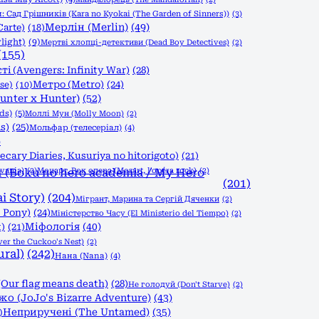
 Сад Грішників (Kara no Kyokai (The Garden of Sinners))
(3)
Мерлін (Merlin)
(49)
Carte)
(18)
light)
(9)
Мертві хлопці-детективи (Dead Boy Detectives)
(2)
(155)
і (Avengers: Infinity War)
(28)
Метро (Metro)
(24)
se)
(10)
nter x Hunter)
(52)
ds)
(5)
Моллі Мун (Molly Moon)
(2)
s)
(25)
Мольфар (телесеріал)
(4)
)
ary Diaries, Kusuriya no hitorigoto)
(21)
vania)
(Boku no hero academia / My Hero
(2)
Моцарт. Рок опера (Mozart, l'opéra rock)
(2)
(201)
i Story)
(204)
Мігрант, Марина та Сергій Дяченки
(2)
 Pony)
(24)
Міністерство Часу (El Ministerio del Tiempo)
(2)
Міфологія
(40)
)
(21)
r the Cuckoo's Nest)
(2)
ral)
(242)
Нана (Nana)
(4)
Our flag means death)
(28)
Не голодуй (Don't Starve)
(2)
 (JoJo's Bizarre Adventure)
(43)
Неприручені (The Untamed)
(35)
)