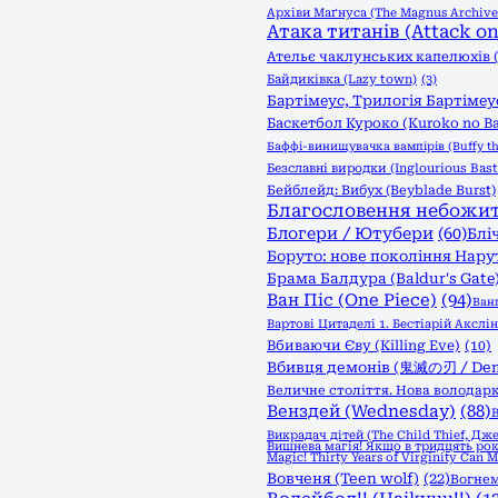
Архіви Маґнуса (The Magnus Archive
Атака титанів (Attack on 
Ательє чаклунських капелюхів (W
Байдиківка (Lazy town)
(3)
Бартімеус, Трилогія Бартімеус
Баскетбол Куроко (Kuroko no B
Баффі-винищувачка вампірів (Buffy th
Безславні виродки (Inglourious Bast
Бейблейд: Вибух (Beyblade Burst)
Благословення небожителі
Блогери / Ютубери
(60)
Бліч
Боруто: нове покоління Нарут
Брама Балдура (Baldur's Gate
Ван Піс (One Piece)
(94)
Ван
Вартові Цитаделі 1. Бестіарій Акслін (
Вбиваючи Єву (Killing Eve)
(10)
Вбивця демонів (鬼滅の刃 / Demo
Величне століття. Нова володарк
Венздей (Wednesday)
(88)
В
Викрадач дітей (The Child Thief, Дж
Вишнева магія! Якщо в тридцять рок
Magic! Thirty Years of Virginity Can 
Вовченя (Teen wolf)
(22)
Вогнем