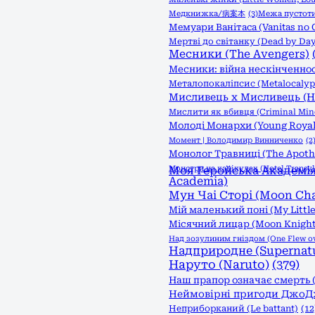
Медкнижка/病案本
(3)
Межа пустоти:
Мемуари Ванітаса (Vanitas no 
Мертві до світанку (Dead by Day
Месники (The Avengers)
Месники: війна нескінченност
Металопокаліпсис (Metalocalyp
Мисливець х Мисливець (Hu
Мислити як вбивця (Criminal Min
Молоді Монархи (Young Royal
Момент | Володимир Винниченко
(2
Монолог Травниці (The Apothec
Монстри на канікулах (Hotel Transyl
Моя Геройська Академія 
Academia)
Мун Чаі Сторі (Moon Cha
Мій маленький поні (My Little
Місячний лицар (Moon Knight
Над зозулиним гніздом (One Flew ove
Надприродне (Supernatu
Наруто (Naruto)
(379)
Наш прапор означає смерть (
Неймовірні пригоди ДжоДжо
Неприборканий (Le battant)
(12