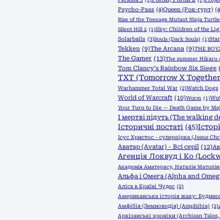
Psycho-Pass
(4)
Queen (Рок-гурт)
(4
Rise of the Teenage Mutant Ninja Turtle
Sky: Children of the Lig
Silent Hill 2
(1)
Solarballs
(3)
Sta
Souls (Dark Souls)
(1)
Tekken
(9)
The Arcana
(9)
THE BOY
The Gamer
(13)
The summer Hikaru 
Tom Clancy's Rainbow Six Siege
TXT (Tomorrow X Together
Warhammer Total War
(2)
Watch Dogs
World of Warcraft
(10)
Wut
Worm
(1)
Your Turn to Die — Death Game by Maj
І мертві підуть (The walking d
Історичні постаті
(45)
Істор
Ісус Христос - суперзірка (Jesus Chri
Аватар (Avatar) - Всі серії
(12)
Ав
Агенція Локвуд і Кo (Lock
Академія Аматерасу, Наталія Матолін
Альфа і Омега (Alpha and Omeg
Аліса в Країні Чудес
(2)
Американська історія жаху: Будинок
Амфібія (Земноводія) (Amphibia)
(2)
Аркізанські хроніки (Archisan Tales