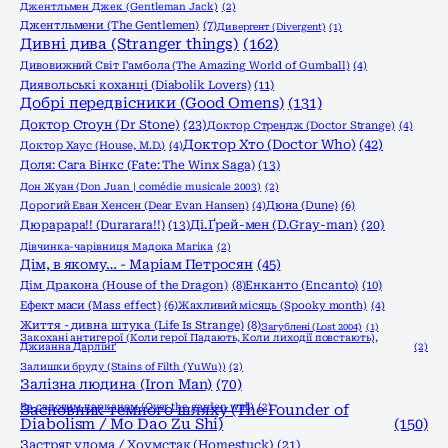
Джентльмен Джек (Gentleman Jack)
(2)
Джентльмени (The Gentlemen)
(7)
Дивергент (Divergent)
(1)
Дивні дива (Stranger things)
(162)
Дивовижний Світ Гамбола (The Amazing World of Gumball)
(4)
Диявольські коханці (Diabolik Lovers)
(11)
Добрі передвісники (Good Omens)
(131)
Доктор Стоун (Dr Stone)
(23)
Доктор Стрендж (Doctor Strange)
(4)
Доктор Хто (Doctor Who)
(42)
Доктор Хаус (House, M.D.)
(4)
Доля: Сага Вінкс (Fate: The Winx Saga)
(13)
Дон Жуан (Don Juan | comédie musicale 2003)
(2)
Дорогий Еван Хенсен (Dear Evan Hansen)
(4)
Дюна (Dune)
(6)
Дюрарара!! (Durarara!!)
(13)
Ді.Ґрей-мен (D.Gray-man)
(20)
Дівчинка-чарівниця Мадока Магіка
(2)
Дім, в якому… - Маріам Петросян
(45)
Енканто (Encanto)
(10)
Дім Дракона (House of the Dragon)
(8)
Ефект маси (Mass effect)
(6)
Жахливий місяць (Spooky month)
(4)
Життя - дивна штука (Life Is Strange)
(8)
Загублені (Lost 2004)
(1)
Закохані антигерої (Коли герої Падають, Коли лиходії повстають),
Джианна Дарлінґ
(2)
Залишки бруду (Stains of Filth (YuWu))
(2)
Залізна людина (Iron Man)
(70)
За садовим парканом (Over the garden wall)
Засновник темного шляху (The Founder of
(2)
Diabolism / Mo Dao Zu Shi)
(150)
Застряг удома / Хоумстак (Homestuck)
(21)