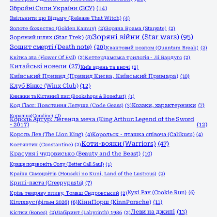
Збройні Сили України (ЗСУ)
(14)
Звільнити цю Відьму (Release That Witch)
(4)
Золоте божество (Golden Kamuy)
(2)
Зоряна Брама (Stargate)
(2)
Зоряні війни (Star wars)
(95)
Зоряний шлях (Star Trek)
(8)
Зошит смерті (Death note)
(20)
Квантовий розлом (Quantum Break)
(2)
Квітка зла (Flower Of Evil)
(2)
Кеттердамська трилогія - Лі Бардуґо
(2)
Китайські новели
(27)
Київ вдень та вночі
(2)
Київський Привид (Привид Києва, Київський Примара)
(10)
Клуб Вінкс (Winx Club)
(12)
Книжки та Кістяний пил (Bookshops & Bonedust)
(1)
Код Ґіасс: Повстання Лелуша (Code Geass)
(3)
Козаки, характерники
(7)
Кораліна(Coraline)
(1)
Король Артур: Легенда меча (King Arthur: Legend of the Sword
- 2017)
(12)
Король Лев (The Lion King)
(4)
Корольок - пташка співоча (Calikusu)
(4)
Коти-вояки (Warriors)
(47)
Костянтин (Constantine)
(2)
Красуня і чудовисько (Beauty and the Beast)
(10)
Краще подзвоніть Солу (Better Call Saul)
(1)
Країна Самоцвітів (Houseki no Kuni, Land of the Lustrous)
(2)
Крипі-паста (Creepypasta)
(7)
Кукі Ран (Cookie Run)
(6)
Крізь темряву пливу, Томаш Єндровський
(2)
КіннПорш (KinnPorsche)
(11)
Кіллхаус (фільм 2026)
(6)
Леви на джипі
(13)
Кістки (Bones)
(2)
Лабіринт (Labyrinth) 1986
(2)