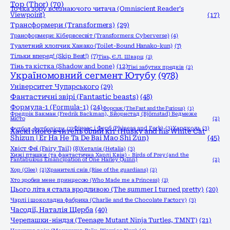
Тор (Thor)
(70)
Точка зору всезнаючого читача (Omniscient Reader’s
Viewpoint)
(17)
Трансформери (Transformers)
(29)
Трансформери: Кібервсесвіт (Transformers: Cyberverse)
(4)
Туалетний хлопчик Ханако (Toilet-Bound Hanako-kun)
(7)
Тільки вперед! (Skip Beat!)
(7)
Тінь, Є.Л. Шварц
(2)
Тінь та кістка (Shadow and bone)
(12)
Тіні забутих предків
(2)
Україномовний сегмент Ютубу
(978)
Університет Чупарського
(29)
Фантастичні звірі (Fantastic beasts)
(48)
Формула-1 (Formula-1)
(24)
Форсаж (The Fast and the Furious)
(1)
Фредрік Бакман (Fredrik Backman), Бйорнстад (Björnstad) Ведмеже
місто
(2)
Фінеас і Ферб (Phineas and Ferb)
(3)
Хардколь
(3)
Футбол, футболісти
(2)
Хаскі і його вчитель білий кіт (Husky and his White Cat
Shizun | Er Ha He Ta De Bai Mao Shi Zun)
(45)
Хвіст Феї (Fairy Tail)
(8)
Хеталія (Hetalia)
(3)
Хижі пташки (та фантастична Харлі Квін) - Birds of Prey (and the
Fantabulous Emancipation of One Harley Quinn)
(2)
Хор (Glee)
(2)
Хранителі снів (Rise of the guardians)
(2)
Хто зробив мене принцесою (Who Made me a Princess)
(2)
Цього літа я стала вродливою (The summer I turned pretty)
(20)
Чарлі і шоколадна фабрика (Charlie and the Chocolate Factory)
(3)
Часодії, Наталія Щерба
(40)
Черепашки-ніндзя (Teenage Mutant Ninja Turtles, TMNT)
(21)