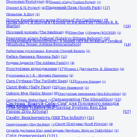
Прототип (Prototype)
(6)
Проєкт «Схід» (Touhou Project)
(1)
Південний Парк (South Park)
(17)
Проєкт К (K Project)
(4)
Пігмаліон, Б.Шоу
(2)
Пірати Карибського моря (Pirates of the Caribbean)
(9)
Пісня льоду й полум'я (A Song of Ice and Fire | George R. R.
Martin)
(19)
Пісочний чоловік (The Sandman)
(6)
Пітер Пен
(1)
Раунди (ROUNDS)
(1)
Репетитор-кілер Реборн! (Katekyo Hitman Reborn!)
(10)
Реінкарнація безробітного: В інший світ на повному серйозі
(Mushoku Tensei Jobless Reincarnation)
(14)
Рибалчина русалонька, Королів-Старий Василь
(2)
Рибка-бананка (Banana fish)
(11)
Родина Адамсів (The Addams Family)
(4)
Розстріляне відродження
(17)
Ромео і Джульєтта, В. Шекспір
(4)
Русалонька із 7-В - Марина Павленко
(2)
Сага Сутінки (The Twilight Saga)
(13)
Сага про Вінланд
(1)
Саллі Фейс (Sally Face)
(22)
Світ Навиворіт
(2)
Сейлор Мун (Sailor Moon)
(8)
Сексуальне виховання (Sex Education)
(2)
Сильмариліон (The Silmarillion)
(15)
Сестри Грімм, Майкл Баклі
(1)
Система "Врятуй-Себе-Сам" для Головного лиходія
Синя в'язниця (Blue Lock)
(6)
(The Scum Villain's Self-Saving System: Ren Zha
Fanpai Zijiu Xitong)
(57)
Скейт: Безкінечність (SK8 The Infinity)
(31)
Скотт Пілігрим (Scott Pilgrim)
(4)
Скинути вежу (Slay the Spire)
(1)
Служба доставки Кікі, юної відьми (Hepburn: Majo no Takkyūbin)
(2)
Слід (телесеріал)
(121)