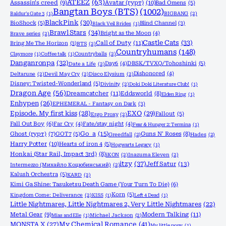
ATEEZ
(63)
Assassin's creed
(9)
Avatar (гурт)
(10)
Bad Omens
(5)
Bangtan Boys (BTS)
(1002)
Baldur's Gate 3
(1)
BIGBANG
(2)
BlackPink
(30)
BioShock
(5)
Blind Channel
(3)
Black Veil Brides
(1)
Brawl Stars
(34)
Bright as the Moon
(4)
Brave series
(2)
Castle Cats
(33)
Call of Duty
(11)
Bring Me The Horizon
(3)
BTS
(2)
Countryhumans
(148)
Claymore
(1)
Coffee talk
(1)
Countryballs
(2)
Danganronpa
(32)
Day6
(4)
DBSK/TVXQ/Tohoshinki
(5)
Date a Life
(2)
Dishonored
(4)
Deltarune
(2)
Devil May Cry
(2)
Disco Elysium
(2)
Disney: Twisted-Wonderland
(5)
Divinity
(2)
Doki Doki Literature Club!
(1)
Dragon Age
(56)
Dreamcatcher
(11)
Eddsworld
(8)
Elden Ring
(1)
Enhypen
(26)
EPHEMERAL - Fantasy on Dark
(3)
Episode. My first kiss
(28)
EXO
(29)
Fallout
(5)
Ergo Proxy
(2)
Fall Out Boy
(6)
Far Cry
(4)
Fate/stay night
(4)
Fear & Hunger 2: Termina
(1)
Go_a
(15)
Ghost (гурт)
(7)
GOT7
(5)
Guns N' Roses
(8)
Greedfall
(2)
Hades
(2)
Harry Potter
(10)
Hearts of iron 4
(5)
Hogwarts Legacy
(1)
Honkai (Star Rail, Impact 3rd)
(8)
iKON
(2)
Inazuma Eleven
(2)
itzy
(37)
Jeff Satur
(13)
Intermezzo (Михайло Коцюбинський)
(2)
Kalush Orchestra
(5)
KARD
(2)
Kimi Ga Shine: Tasuketsu Death Game (Your Turn To Die)
(6)
Korn
(5)
Kingdom Come: Deliverance
(2)
KISS
(1)
Left 4 Dead
(1)
Little Nightmares, Little Nightmares 2, Very Little Nightmares
(22)
Metal Gear
(9)
Modern Talking
(11)
Mias and Elle
(1)
Michael Jackson
(2)
MONSTA X
(27)
My Chemical Romance
(41)
My little pony
(1)