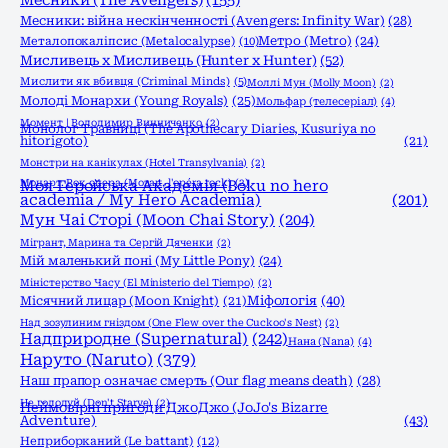
Месники (The Avengers)
(155)
Месники: війна нескінченності (Avengers: Infinity War)
(28)
Метро (Metro)
(24)
Металопокаліпсис (Metalocalypse)
(10)
Мисливець х Мисливець (Hunter x Hunter)
(52)
Мислити як вбивця (Criminal Minds)
(5)
Моллі Мун (Molly Moon)
(2)
Молоді Монархи (Young Royals)
(25)
Мольфар (телесеріал)
(4)
Момент | Володимир Винниченко
(2)
Монолог Травниці (The Apothecary Diaries, Kusuriya no
hitorigoto)
(21)
Монстри на канікулах (Hotel Transylvania)
(2)
Моцарт. Рок опера (Mozart, l'opéra rock)
Моя Геройська Академія (Boku no hero
(2)
academia / My Hero Academia)
(201)
Мун Чаі Сторі (Moon Chai Story)
(204)
Мігрант, Марина та Сергій Дяченки
(2)
Мій маленький поні (My Little Pony)
(24)
Міністерство Часу (El Ministerio del Tiempo)
(2)
Міфологія
(40)
Місячний лицар (Moon Knight)
(21)
Над зозулиним гніздом (One Flew over the Cuckoo's Nest)
(2)
Надприродне (Supernatural)
(242)
Нана (Nana)
(4)
Наруто (Naruto)
(379)
Наш прапор означає смерть (Our flag means death)
(28)
Не голодуй (Don't Starve)
(2)
Неймовірні пригоди ДжоДжо (JoJo's Bizarre
Adventure)
(43)
Неприборканий (Le battant)
(12)