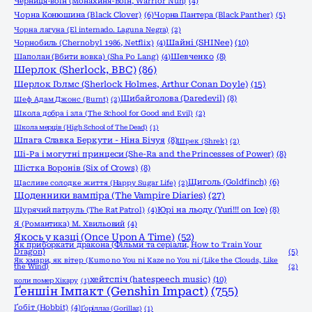
Черниця-воiн (Монахиня-Воïн, Warrior Nun)
(4)
Чорна Конюшина (Black Clover)
(6)
Чорна Пантера (Black Panther)
(5)
Чорна лагуна (El internado. Laguna Negra)
(2)
Шайні (SHINee)
(10)
Чорнобиль (Chernobyl 1986, Netflix)
(4)
Шаполан (Вбити вовка) (Sha Po Lang)
(4)
Шевченко
(8)
Шерлок (Sherlock, ВВС)
(86)
Шерлок Голмс (Sherlock Holmes, Arthur Conan Doyle)
(15)
Шибайголова (Daredevil)
(8)
Шеф Адам Джонс (Burnt)
(2)
Школа добра і зла (The School for Good and Evil)
(2)
Школа мерців (High School of The Dead)
(1)
Шпага Славка Беркути - Ніна Бічуя
(8)
Шрек (Shrek)
(2)
Ші-Ра і могутні принцеси (She-Ra and the Princesses of Power)
(8)
Шістка Воронів (Six of Crows)
(8)
Щиголь (Goldfinch)
(6)
Щасливе солодке життя (Happy Sugar Life)
(2)
Щоденники вампіра (The Vampire Diaries)
(27)
Щурячий патруль (The Rat Patrol)
(4)
Юрі на льоду (Yuri!!! on Ice)
(8)
Я (Романтика) М. Хвильовий
(4)
Якось у казці (Once Upon A Time)
(52)
Як приборкати дракона (Фільми та серіали, How to Train Your
Dragon)
(5)
Як хмари, як вітер (Kumo no You ni Kaze no You ni (Like the Clouds, Like
the Wind)
(2)
хейтспіч (hatespeech music)
(10)
коли помер Хікару
(1)
Ґеншін Імпакт (Genshin Impact)
(755)
Ґобіт (Hobbit)
(4)
Ґоріллаз (Gorillaz)
(1)