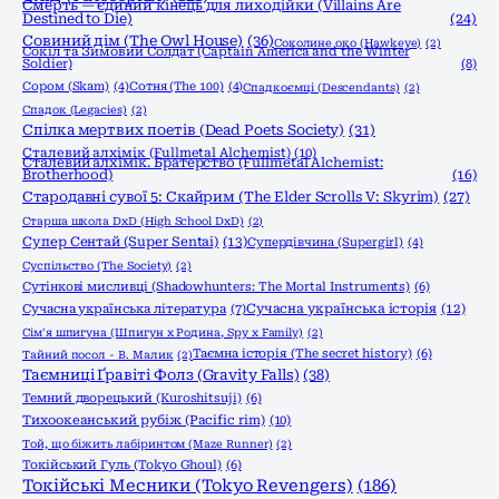
Смерть — єдиний кінець для лиходійки (Villains Are
Destined to Die)
(24)
Совиний дім (The Owl House)
(36)
Соколине око (Hawkeye)
(2)
Сокіл та Зимовий Солдат (Captain America and the Winter
Soldier)
(8)
Сором (Skam)
(4)
Сотня (The 100)
(4)
Спадкоємці (Descendants)
(2)
Спадок (Legacies)
(2)
Спілка мертвих поетів (Dead Poets Society)
(31)
Сталевий алхімік (Fullmetal Alchemist)
(10)
Сталевий алхімік. Братерство (Fullmetal Alchemist:
Brotherhood)
(16)
Стародавні сувої 5: Скайрим (The Elder Scrolls V: Skyrim)
(27)
Старша школа DxD (High School DxD)
(2)
Супер Сентай (Super Sentai)
(13)
Супердівчина (Supergirl)
(4)
Суспільство (The Society)
(2)
Сутінкові мисливці (Shadowhunters: The Mortal Instruments)
(6)
Сучасна українська історія
(12)
Сучасна українська література
(7)
Сім'я шпигуна (Шпигун x Родина, Spy x Family)
(2)
Таємна історія (The secret history)
(6)
Тайний посол - В. Малик
(2)
Таємниці Ґравіті Фолз (Gravity Falls)
(38)
Темний дворецький (Kuroshitsuji)
(6)
Тихоокеанський рубіж (Pacific rim)
(10)
Той, що біжить лабіринтом (Maze Runner)
(2)
Токійський Гуль (Tokyo Ghoul)
(6)
Токійські Месники (Tokyo Revengers)
(186)