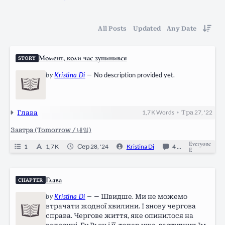
All Posts
Updated
Any Date
Момент, коли час зупинився
STORY
by
Kristina Di
—
No description provided yet.
Глава
1,7 K
Words
Тра 27, '22
•
Завтра (Tomorrow / 내일)
Everyone
1
1,7 K
Сер 28, '24
Kristina Di
4
Ongoing
E
Глава
CHAPTER
by
Kristina Di
—
— Швидше. Ми не можемо
втрачати жодної хвилини. І знову чергова
справа. Чергове життя, яке опинилося на