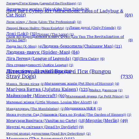
Легенда П'яти Кілець (Legend of the Five Rings)
(1)
Легенда про куміхо (Tale of the Nine Tailed)
(6)
Леді Баг і Супер-Кіт (Miraculous: Tales of Ladybug &
Cat Noir)
(69)
Леон-кілер / Леон (Léon: The Professional)
(2)
Лише друзі (Only Friends)
(5)
Лицарі Некзо Найтс (Nexo Knights)
(2)
Локі (Loki)
(32)
Лоракс (The Lorax)
(2)
Льов Яо: відродження клану Фуяо (Liu Yao: The Revitalization of
Fuyao Sect)
(8)
Людина-бензопила (Chainsaw Man)
(21)
Люди Ікс (X-Men)
(4)
Людина-павук (Spider-Man)
(84)
Ліга Легенд (League of Legends)
(30)
Ліга Сміху
(6)
Ліга справедливості (Justice League)
(3)
Літературні генії Бродячі Пси (Bungou
Лісова пісня - Леся Українка
(21)
Stray Dogs)
(733)
Магазинчик жахів (Pet Shop of Horrors)
(4)
Мавка. Лісова пісня
(2)
Магічна Битва (Jujutsu Kaisen)
(121)
Майкл Джексон
(2)
Майнкрафт (Minecraft)
(60)
Маленький принц (Le Petit Prince)
(2)
Маленькі жінки (Little Women, Louisa May Alcott)
(4)
Медкнижка/病案本
(3)
Мандалорець (The Mandalorian)
(2)
Межа пустоти: Сад Грішників (Kara no Kyokai (The Garden of Sinners))
(3)
Мерлін (Merlin)
(49)
Мемуари Ванітаса (Vanitas no Carte)
(18)
Мертві до світанку (Dead by Daylight)
(9)
Мертві хлопці-детективи (Dead Boy Detectives)
(2)