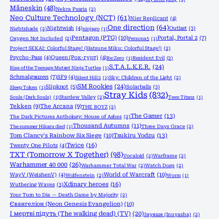
Måneskin
(48)
Nekra Psaria
(2)
Neo Culture Technology (NCT)
(61)
Nier Replicant
(4)
One direction
(64)
Nightwish
(4)
Outlast
(3)
Nightshade
(2)
ninjago
(1)
Pentagon (PTG)
(10)
Portal, Portal 2
(7)
Oxygen Not Included
(2)
Persona 5
(1)
Project SEKAI: Colorful Stage! (Hatsune Miku: Colorful Stage!)
(2)
Psycho-Pass
(4)
Queen (Рок-гурт)
(4)
Re:Zero
(1)
Resident Evil
(2)
S.T.A.L.K.E.R.
(24)
Rise of the Teenage Mutant Ninja Turtles
(1)
Schmalgauzen
(7)
SF9
(4)
Silent Hill 2
(1)
Sky: Children of the Light
(2)
SM Rookies
(24)
Slipknot
(5)
Solarballs
(3)
Sleep Token
(1)
Stray Kids
(832)
Souls (Dark Souls)
(1)
Stardew Valley
(2)
Teen Titans
(1)
Tekken
(9)
The Arcana
(9)
THE BOYZ
(2)
The Gamer
(13)
The Dark Pictures Anthology: House of Ashes
(2)
Thousand Autumns
(11)
The summer Hikaru died
(1)
Three Days Grace
(2)
Tom Clancy's Rainbow Six Siege
(10)
Tsukiru Yodzu
(13)
Twice
(16)
Twenty One Pilots
(4)
TXT (Tomorrow X Together)
(98)
Vocaloid
(2)
Warframe
(2)
Warhammer 40 000
(26)
Warhammer Total War
(2)
Watch Dogs
(2)
World of Warcraft
(10)
WayV (WeishenV)
(4)
Wolfenstein
(2)
Worm
(1)
Xdinary heroes
(16)
Wuthering Waves
(3)
Your Turn to Die — Death Game by Majority
(2)
Євангеліон (Neon Genesis Evangelion)
(10)
І мертві підуть (The walking dead) (TV)
(20)
Інуяшя (Inuyasha)
(2)