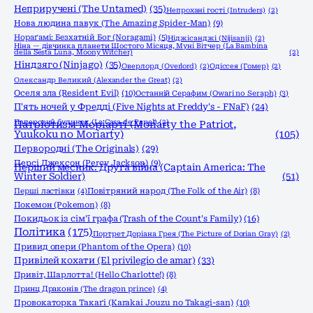
Неприручені (The Untamed)
(35)
Непрохані гості (Intruders)
(2)
Нова людина павук (The Amazing Spider-Man)
(9)
Нораґамі: Безхатній Бог (Noragami)
(5)
Ніджісанджі (Nijisanji)
(2)
Ніна — дівчинка планети Шостого Місяця, Муні Вітчер (La Bambina
della Sesta Luna, Moony Witcher)
(2)
Ніндзяго (Ninjago)
(35)
Оверлорд (Overlord)
(2)
Одіссея (Гомер)
(2)
Олександр Великий (Alexander the Great)
(2)
Оселя зла (Resident Evil)
(10)
Останній Серафим (Owari no Seraph)
(3)
П'ять ночей у Фредді (Five Nights at Freddy's - FNaF)
(24)
Паперовий будинок (La Casa de Papel)
(2)
Патріотизм Моріарті (Moriarty the Patriot,
Yuukoku no Moriarty)
(105)
Первородні (The Originals)
(29)
Персі Джексон (Percy Jackson)
(9)
Перший месник: Друга війна (Captain America: The
Winter Soldier)
(51)
Перші ластівки
(4)
Повітряний народ (The Folk of the Air)
(8)
Покемон (Pokemon)
(8)
Покидьок із сім'ї графа (Trash of the Count's Family)
(16)
Політика
(175)
Портрет Доріана Грея (The Picture of Dorian Gray)
(2)
Привид опери (Phantom of the Opera)
(10)
Привілей кохати (El privilegio de amar)
(33)
Привіт, Шарлотта! (Hello Charlotte!)
(8)
Принц Драконів (The dragon prince)
(4)
Провокаторка Такаґі (Karakai Jouzu no Takagi-san)
(10)