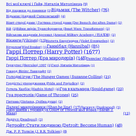
Всі мої ключі і Ґайя, Наталія Матолінець
(9)
Відьмак (The Witcher)
(76)
Від пацанки до панянки
(2)
Відьмак (Анджей Сапковський)
(4)
Візит старої дами | Гостина старої дами (Der Besuch der alten Dame)
(2)
Вій
(2)
Війни звірів: Трансформери (Beast Wars: Transformers)
(2)
Військова академія Арсенал (Arsenal Military Academy / 烈火军校)
(2)
Вікинги (Vikings)
(13)
Віолета Еверґарден (Violet Evergarden)
(2)
Ганнібал (Hannibal)
(85)
Вітролом(Wind Breaker)
(1)
Гаррі Поттер (Harry Potter)
(1677)
Гаррі Поттер (Ера мародерів)
(148)
Геллсінґ (Hellsing)
(8)
Геркулес (Hercules) 1997
(2)
Гессі, Наталія Матолінець
(1)
Говард Філіпс Лавкрафт
(2)
Голодні ігри (The Hunger Games | Suzanne Collins)
(21)
Гордість і упередження (Pride and Prejudice)
(2)
Гра в кальмара (Squid game)
(22)
Готель Хазбін (Hazbin Hotel)
(4)
Гра престолів (Game of Thrones)
(25)
Гінтама (Gintama, Срібна душа)
(2)
Далекі мандрівники (Shan he ling)
(17)
Дасквуд (Duskwood)
(3)
Двір шипів і троянд (A Court of Thorns and Roses | Sarah J.
Maas)
(12)
Дедпул (Deadpool)
(3)
Детройт: Стати людиною (Detroit: Become Human)
(48)
Дж. Р. Р. Толкін (J. R.R. Tolkien)
(8)