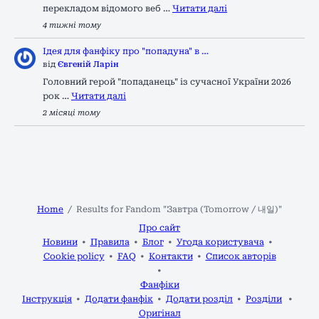
перекладом відомого веб …
Читати далі
4 тижні тому
Ідея для фанфіку про "попадуна" в …
від
Євгеній Ларін
Головний герой "попаданець" із сучасної України 2026
рок …
Читати далі
2 місяці тому
Home
Results for Fandom "Завтра (Tomorrow / 내일)"
Про сайт
Новини
Правила
Блог
Угода користувача
Cookie policy
FAQ
Контакти
Список авторів
Фанфіки
Інструкція
Додати фанфік
Додати розділ
Розділи
Оригінал