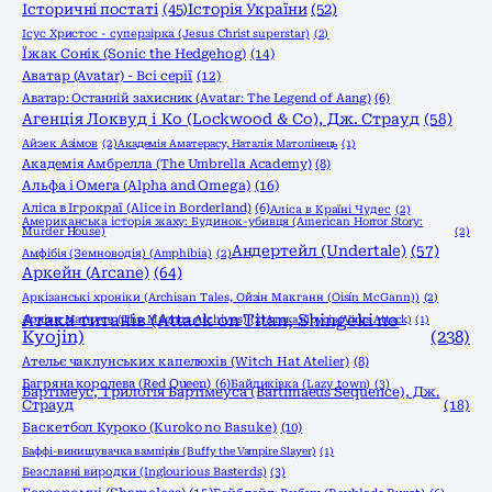
Історичні постаті
(45)
Історія України
(52)
Ісус Христос - суперзірка (Jesus Christ superstar)
(2)
Їжак Сонік (Sonic the Hedgehog)
(14)
Аватар (Avatar) - Всі серії
(12)
Аватар: Останній захисник (Avatar: The Legend of Aang)
(6)
Агенція Локвуд і Кo (Lockwood & Co), Дж. Страуд
(58)
Айзек Азімов
(2)
Академія Аматерасу, Наталія Матолінець
(1)
Академія Амбрелла (The Umbrella Academy)
(8)
Альфа і Омега (Alpha and Omega)
(16)
Аліса в Ігрокраї (Alice in Borderland)
(6)
Аліса в Країні Чудес
(2)
Американська історія жаху: Будинок-убивця (American Horror Story:
Murder House)
(2)
Андертейл (Undertale)
(57)
Амфібія (Земноводія) (Amphibia)
(2)
Аркейн (Arcane)
(64)
Аркізанські хроніки (Archisan Tales, Ойзін Макганн (Oisín McGann))
(2)
Атака титанів (Attack on Titan, Shingeki no
Архіви Маґнуса (The Magnus Archives)
(2)
Атака вірусів (Virus Attack)
(1)
Kyojin)
(238)
Ательє чаклунських капелюхів (Witch Hat Atelier)
(8)
Багряна королева (Red Queen)
(6)
Байдиківка (Lazy town)
(3)
Бартімеус, Трилогія Бартімеуса (Bartimaeus Sequence), Дж.
Страуд
(18)
Баскетбол Куроко (Kuroko no Basuke)
(10)
Баффі-винищувачка вампірів (Buffy the Vampire Slayer)
(1)
Безславні виродки (Inglourious Basterds)
(3)