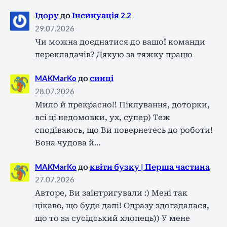
Ідору
до
Інсинуація 2.2
29.07.2026
Чи можна доєднатися до вашої команди
перекладачів? Дякую за тяжку працю
MAKMarKo
до
синці
28.07.2026
Мило й прекрасно!! Піклування, доторки,
всі ці недомовки, ух, супер) Теж
сподіваюсь, що Ви повернетесь до роботи!
Вона чудова й…
MAKMarKo
до
квіти бузку | Перша частина
27.07.2026
Авторе, Ви заінтригували :) Мені так
цікаво, що буде далі! Одразу здогадалася,
що то за сусідський хлопець)) У мене