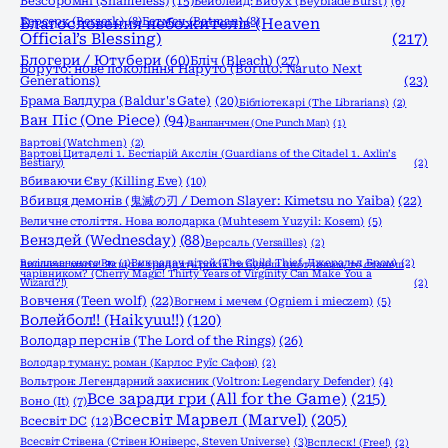
Безсоромні (Shameless)
(15)
Бейблейд: Вибух (Beyblade Burst)
(6)
Берсерк (Berserk)
Благословення небожителів (Heaven
(8)
Бетмен (Batman)
(8)
Official’s Blessing)
(217)
Блогери / Ютубери
(60)
Бліч (Bleach)
(27)
Боруто: нове покоління Наруто (Boruto: Naruto Next
Generations)
(23)
Брама Балдура (Baldur's Gate)
(20)
Бібліотекарі (The Librarians)
(2)
Ван Піс (One Piece)
(94)
Ванпанчмен (One Punch Man)
(1)
Вартові (Watchmen)
(2)
Вартові Цитаделі 1. Бестіарій Акслін (Guardians of the Citadel 1. Axlin’s
Bestiary)
(2)
Вбиваючи Єву (Killing Eve)
(10)
Вбивця демонів (鬼滅の刃 / Demon Slayer: Kimetsu no Yaiba)
(22)
Величне століття. Нова володарка (Muhtesem Yuzyil: Kosem)
(5)
Венздей (Wednesday)
(88)
Версаль (Versailles)
(2)
Весілля вченого Рю
(1)
Викрадач дітей (The Child Thief, Джеральд Бром)
(2)
Вишнева магія! Якщо в тридцять років ти будеш цнотливим, то станеш
чарівником? (Cherry Magic! Thirty Years of Virginity Can Make You a
Wizard?!)
(2)
Вовченя (Teen wolf)
(22)
Вогнем і мечем (Ogniem i mieczem)
(5)
Волейбол!! (Haikyuu!!)
(120)
Володар перснів (The Lord of the Rings)
(26)
Володар туману: роман (Карлос Руїс Сафон)
(2)
Вольтрон: Легендарний захисник (Voltron: Legendary Defender)
(4)
Все заради гри (All for the Game)
(215)
Воно (It)
(7)
Всесвіт Марвел (Marvel)
(205)
Всесвіт DC
(12)
Всесвіт Стівена (Стівен Юніверс, Steven Universe)
(3)
Всплеск! (Free!)
(2)