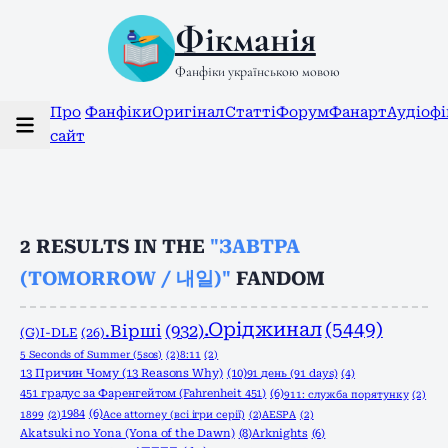
Фікманія
Фанфіки українською мовою
Про
Фанфіки
Оригінал
Статті
Форум
Фанарт
Аудіоф
сайт
2
RESULTS IN THE
"ЗАВТРА
(TOMORROW / 내일)"
FANDOM
.Оріджинал
(5449)
.Вірші
(932)
(G)I-DLE
(26)
5 Seconds of Summer (5sos)
(2)
8:11
(2)
13 Причин Чому (13 Reasons Why)
(10)
91 день (91 days)
(4)
451 градус за Фаренгейтом (Fahrenheit 451)
(6)
911: служба порятунку
(2)
1984
(6)
1899
(2)
Ace attorney (всі ігри серії)
(2)
AESPA
(2)
Akatsuki no Yona (Yona of the Dawn)
(8)
Arknights
(6)