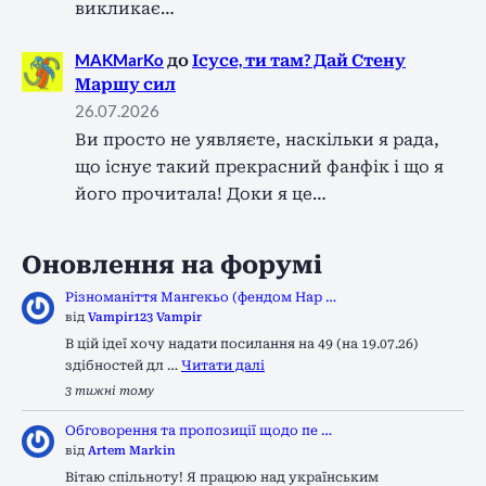
викликає…
MAKMarKo
до
Ісусе, ти там? Дай Стену
Маршу сил
26.07.2026
Ви просто не уявляєте, наскільки я рада,
що існує такий прекрасний фанфік і що я
його прочитала! Доки я це…
Оновлення на форумі
Різноманіття Мангекьо (фендом Нар …
від
Vampir123 Vampir
В цій ідеї хочу надати посилання на 49 (на 19.07.26)
здібностей дл …
Читати далі
3 тижні тому
Обговорення та пропозиції щодо пе …
від
Artem Markin
Вітаю спільноту! Я працюю над українським