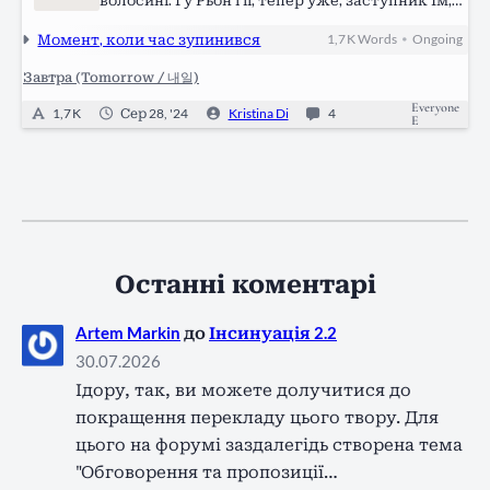
волосині. Гу Рьон і її, тепер уже, заступник Ім,
активно перебираючи ногами, бігли сходами
Момент, коли час зупинився
1,7 K
Words
Ongoing
•
однієї з багатоповерхівок, що знаходилася в
центрі Сеулу. Цього разу випадок був…
Завтра (Tomorrow / 내일)
Everyone
1,7 K
Сер 28, '24
Kristina Di
4
E
Останні коментарі
Artem Markin
до
Інсинуація 2.2
30.07.2026
Ідору, так, ви можете долучитися до
покращення перекладу цього твору. Для
цього на форумі заздалегідь створена тема
"Обговорення та пропозиції…