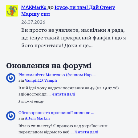
MAKMarKo
до
Ісусе, ти там? Дай Стену
Маршу сил
26.07.2026
Ви просто не уявляєте, наскільки я рада,
що існує такий прекрасний фанфік і що я
його прочитала! Доки я це…
Оновлення на форумі
Різноманіття Мангекьо (фендом Нар …
від
Vampir123 Vampir
В цій ідеї хочу надати посилання на 49 (на 19.07.26)
здібностей дл …
Читати далі
3 тижні тому
Обговорення та пропозиції щодо пе …
від
Artem Markin
Вітаю спільноту! Я працюю над українським
перекладом відомого веб …
Читати далі