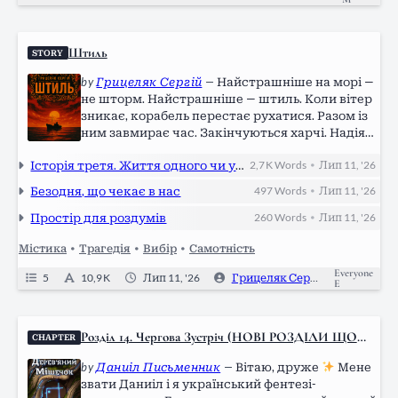
Штиль
STORY
by
Грицеляк Сергій
—
Найстрашніше на морі —
не шторм. Найстрашніше — штиль. Коли вітер
зникає, корабель перестає рухатися. Разом із
ним завмирає час. Закінчуються харчі. Надія
змінюється відчаєм. А найнебезпечнішим
Історія третя. Життя одного чи усіх?
2,7 K
Words
Лип 11, '26
•
ворогом стає вже не море, а людина поруч.
Три голоси. Три сповіді. Три історії людей, які
Безодня, що чекає в нас
497
Words
Лип 11, '26
•
опинилися перед вибором, після якого вже
неможливо залишитися колишнім. «Штиль» —
Простір для роздумів
260
Words
Лип 11, '26
•
психологічна новела про вибір, провину і
Містика
•
Трагедія
•
Вибір
•
Самотність
межу, після якої людина…
Everyone
5
10,9 K
Лип 11, '26
Грицеляк Сергій
0
E
Розділ 14. Чергова Зустріч (НОВІ РОЗДІЛИ ЩО
CHAPTER
П’ЯТНИЦІ)
by
Даниіл Письменник
—
Вітаю, друже
Мене
звати Даниіл і я український фентезі-