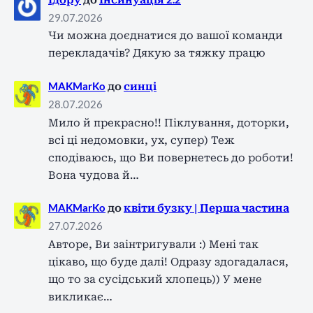
29.07.2026
Чи можна доєднатися до вашої команди
перекладачів? Дякую за тяжку працю
MAKMarKo
до
синці
28.07.2026
Мило й прекрасно!! Піклування, доторки,
всі ці недомовки, ух, супер) Теж
сподіваюсь, що Ви повернетесь до роботи!
Вона чудова й…
MAKMarKo
до
квіти бузку | Перша частина
27.07.2026
Авторе, Ви заінтригували :) Мені так
цікаво, що буде далі! Одразу здогадалася,
що то за сусідський хлопець)) У мене
викликає…