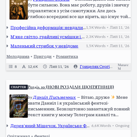
бути сильною. Вона має роботу, друзів і звичку
справлятися з усім самотужки. Але десь
глибоко всередині все ще вірить, що існує той
самий «обов’язковий мінімум» — любов,
Професійна деформація: невдалий флірт, як тема для статті
1,5 K
Words
Лип 11, '26
•
турбота і людина, поруч з якою можна
перестати бути сильною. Та щоразу доля
М’яке світло, грайливі усмішки і тінь легкої спокуси
2,3 K
Words
Лип 11, '26
•
зводить її не з тими чоловіками. Одні
ховаються за роботою, інші бояться близькості,
Маленький стрибок у невідоме
1,5 K
Words
Лип 11, '26
•
треті просто не здатні впустити когось у своє…
Мелодрама
•
Пригоди
•
Романтика
Mature
8
12,6 K
Лип 11, '26
Грицеляк Сергій
0
M
Розділ 10 (НОВІ РОЗДІЛИ ЩОП’ЯТНИЦІ)
CHAPTER
by
Даниіл Письменник
—
Вітаю, друже
Мене
звати Даниіл і я український фентезі-
письменник. Безкоштовно завантажуй повний
текст книги у моєму Телеграм каналі та
ділися з друзями
Також слідкуй за
Дерев’яний Мішечок. Українське Фентезі
6,6 K
Words
Ongoing
•
новинками, слухай аудіокнигу та підтримуй:
Telegram: https://t.me/danyil_writer LinkTree:
.Оріджинал
•
Фентезі