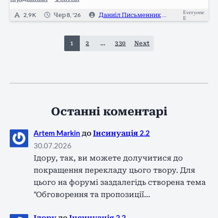
https://linktr.ee/danyil_writer Donatello:…
Everyone
2,9 K
Чер 8, '26
Даниіл Письменник
0
E
1
2
…
330
Next
Останні коментарі
Artem Markin
до
Інсинуація 2.2
30.07.2026
Ідору, так, ви можете долучитися до
покращення перекладу цього твору. Для
цього на форумі заздалегідь створена тема
"Обговорення та пропозиції…
Ідору
до
Інсинуація 2.2