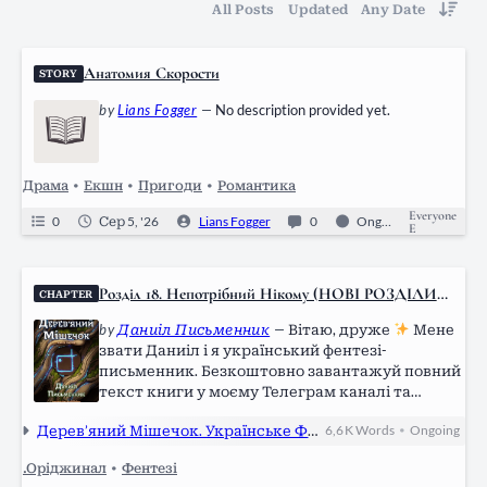
All Posts
Updated
Any Date
Анатомия Скорости
STORY
by
Lians Fogger
—
No description provided yet.
Драма
•
Екшн
•
Пригоди
•
Романтика
Everyone
0
Сер 5, '26
Lians Fogger
0
Ongoing
E
Розділ 18. Непотрібний Нікому (НОВІ РОЗДІЛИ
CHAPTER
ЩОП’ЯТНИЦІ)
by
Даниіл Письменник
—
Вітаю, друже
Мене
звати Даниіл і я український фентезі-
письменник. Безкоштовно завантажуй повний
текст книги у моєму Телеграм каналі та
ділися з друзями
Також слідкуй за
Дерев’яний Мішечок. Українське Фентезі
6,6 K
Words
Ongoing
•
новинками, слухай аудіокнигу та підтримуй:
Telegram: https://t.me/danyil_writer LinkTree:
.Оріджинал
•
Фентезі
https://linktr.ee/danyil_writer Donatello:…