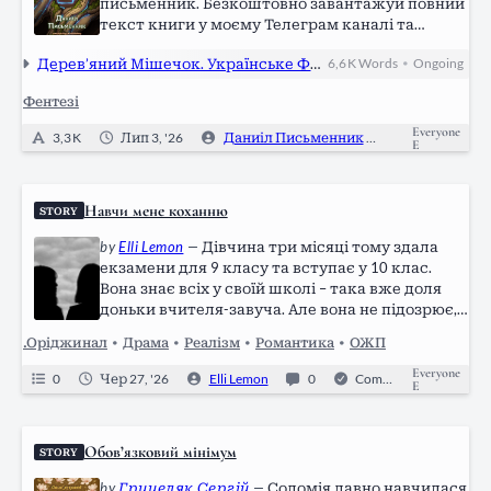
письменник. Безкоштовно завантажуй повний
текст книги у моєму Телеграм каналі та
ділися з друзями
Також слідкуй за
Дерев’яний Мішечок. Українське Фентезі
6,6 K
Words
Ongoing
•
новинками, слухай аудіокнигу та підтримуй:
Telegram: https://t.me/danyil_writer LinkTree:
Фентезі
https://linktr.ee/danyil_writer Donatello:…
Everyone
3,3 K
Лип 3, '26
Даниіл Письменник
0
E
Навчи мене коханню
STORY
by
Elli Lemon
—
Дівчина три місяці тому здала
екзамени для 9 класу та вступає у 10 клас.
Вона знає всіх у своїй школі – така вже доля
доньки вчителя-завуча. Але вона не підозрює,
що обійми змінять її життя. Усього лиш
.Оріджинал
•
Драма
•
Реалізм
•
Романтика
•
ОЖП
обійми…
Everyone
0
Чер 27, '26
Elli Lemon
0
Completed
E
Обов’язковий мінімум
STORY
by
Грицеляк Сергій
—
Соломія давно навчилася