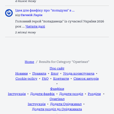
4 тижні тому
Ідея для фанфіку про "попадуна" в …
від
Євгеній Ларін
Головний герой "попаданець" із сучасної України 2026
рок …
Читати далі
2 місяці тому
Home
Results for Category "Оригінал"
Про сайт
Новини
Правила
Блог
Угода користувача
Cookie policy
FAQ
Контакти
Список авторів
Фанфіки
Інструкція
Додати фанфік
Додати розділ
Розділи
Оригінал
Інструкція
Додати Оріджинал
Додати розділ до Оріджинала