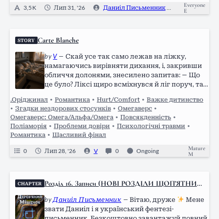
Everyone
3,5 K
Лип 31, '26
Даниіл Письменник
0
E
Carte Blanche
STORY
by
V
—
Скай усе так само лежав на ліжку,
намагаючись вирівняти дихання, і, закривши
обличчя долонями, знесилено запитав: — Що
це було? Ліксі щиро всміхнувся й ліг поруч, так
само, як альфа нещодавно, обнімаючи його
.Оріджинал
•
Романтика
•
Hurt/Comfort
•
Важке дитинство
впоперек талії. — Він так іноді робить. Щось у
•
Згадки нездорових стосунків
•
Омегаверс
•
стилі «збудимо й не дамо» у виконанні Генрі
Омегаверс: Омега/Альфа/Омега
•
Повсякденність
•
Найта, — упевнено сказав Фелікс. —
Поліаморія
•
Проблеми довіри
•
Психологічні травми
•
Сподобалося?
Романтика
•
Щасливий фінал
Mature
0
Лип 28, '26
V
0
Ongoing
M
Розділ 16. Записи (НОВІ РОЗДІЛИ ЩОП’ЯТНИЦ
CHAPTER
І)
by
Даниіл Письменник
—
Вітаю, друже
Мене
звати Даниіл і я український фентезі-
письменник. Безкоштовно завантажуй повний