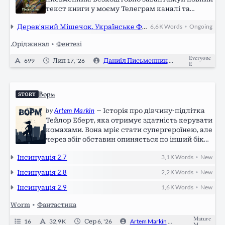
текст книги у моєму Телеграм каналі та
ділися з друзями
Також слідкуй за
Дерев’яний Мішечок. Українське Фентезі
6,6 K
Words
Ongoing
•
новинками, слухай аудіокнигу та підтримуй:
Telegram: https://t.me/danyil_writer LinkTree:
.Оріджинал
•
Фентезі
https://linktr.ee/danyil_writer Donatello:…
Everyone
699
Лип 17, '26
Даниіл Письменник
0
E
Ворм
STORY
by
Artem Markin
—
Історія про дівчину-підлітка
Тейлор Еберт, яка отримує здатність керувати
комахами. Вона мріє стати супергероїнею, але
через збіг обставин опиняється по інший бік
закону, розуміючи, що межа між добром і злом
Інсинуація 2.7
3,1 K
Words
New
•
у світі людей із надздібностями дуже розмита.
Інсинуація 2.8
2,2 K
Words
New
•
Інсинуація 2.9
1,6 K
Words
New
•
Worm
•
Фантастика
Mature
16
32,9 K
Сер 6, '26
Artem Markin
2
Ongoi
M