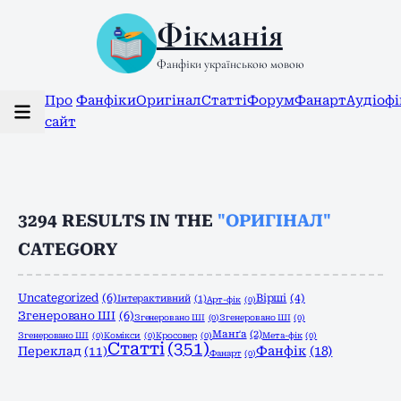
Фікманія
Фанфіки українською мовою
Про
Фанфіки
Оригінал
Статті
Форум
Фанарт
Аудіоф
сайт
3294
RESULTS IN THE
"ОРИГІНАЛ"
CATEGORY
Uncategorized
(6)
Вірші
(4)
Інтерактивний
(1)
Арт-фік
(0)
Згенеровано ШІ
(6)
Згенеровано ШІ
(0)
Згенеровано ШІ
(0)
Манґа
(2)
Згенеровано ШІ
(0)
Комікси
(0)
Кросовер
(0)
Мета-фік
(0)
Статті
(351)
Фанфік
(18)
Переклад
(11)
Фанарт
(0)