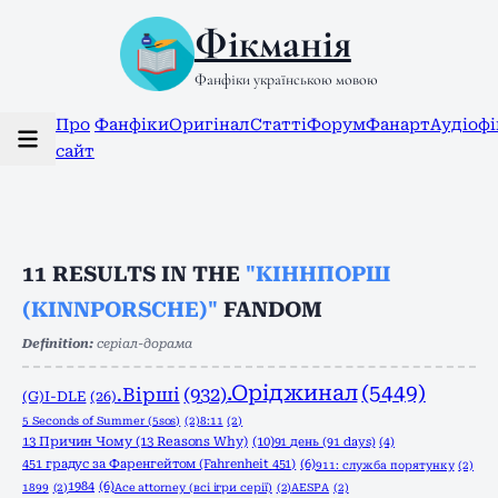
Фікманія
Фанфіки українською мовою
Про
Фанфіки
Оригінал
Статті
Форум
Фанарт
Аудіоф
сайт
11
RESULTS IN THE
"КІННПОРШ
(KINNPORSCHE)"
FANDOM
Definition:
серіал-дорама
.Оріджинал
(5449)
.Вірші
(932)
(G)I-DLE
(26)
5 Seconds of Summer (5sos)
(2)
8:11
(2)
13 Причин Чому (13 Reasons Why)
(10)
91 день (91 days)
(4)
451 градус за Фаренгейтом (Fahrenheit 451)
(6)
911: служба порятунку
(2)
1984
(6)
1899
(2)
Ace attorney (всі ігри серії)
(2)
AESPA
(2)