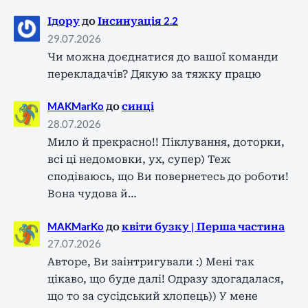
Ідору
до
Інсинуація 2.2
29.07.2026
Чи можна доєднатися до вашої команди
перекладачів? Дякую за тяжку працю
MAKMarKo
до
синці
28.07.2026
Мило й прекрасно!! Піклування, доторки,
всі ці недомовки, ух, супер) Теж
сподіваюсь, що Ви повернетесь до роботи!
Вона чудова й…
MAKMarKo
до
квіти бузку | Перша частина
27.07.2026
Авторе, Ви заінтригували :) Мені так
цікаво, що буде далі! Одразу здогадалася,
що то за сусідський хлопець)) У мене