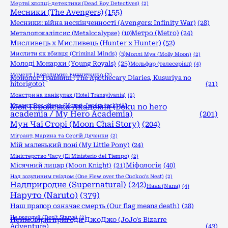
Мертві хлопці-детективи (Dead Boy Detectives)
(2)
Месники (The Avengers)
(155)
Месники: війна нескінченності (Avengers: Infinity War)
(28)
Метро (Metro)
(24)
Металопокаліпсис (Metalocalypse)
(10)
Мисливець х Мисливець (Hunter x Hunter)
(52)
Мислити як вбивця (Criminal Minds)
(5)
Моллі Мун (Molly Moon)
(2)
Молоді Монархи (Young Royals)
(25)
Мольфар (телесеріал)
(4)
Момент | Володимир Винниченко
(2)
Монолог Травниці (The Apothecary Diaries, Kusuriya no
hitorigoto)
(21)
Монстри на канікулах (Hotel Transylvania)
(2)
Моцарт. Рок опера (Mozart, l'opéra rock)
Моя Геройська Академія (Boku no hero
(2)
academia / My Hero Academia)
(201)
Мун Чаі Сторі (Moon Chai Story)
(204)
Мігрант, Марина та Сергій Дяченки
(2)
Мій маленький поні (My Little Pony)
(24)
Міністерство Часу (El Ministerio del Tiempo)
(2)
Міфологія
(40)
Місячний лицар (Moon Knight)
(21)
Над зозулиним гніздом (One Flew over the Cuckoo's Nest)
(2)
Надприродне (Supernatural)
(242)
Нана (Nana)
(4)
Наруто (Naruto)
(379)
Наш прапор означає смерть (Our flag means death)
(28)
Не голодуй (Don't Starve)
(2)
Неймовірні пригоди ДжоДжо (JoJo's Bizarre
Adventure)
(43)