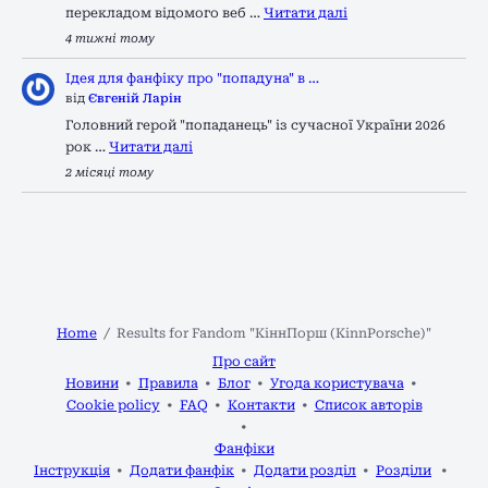
перекладом відомого веб …
Читати далі
4 тижні тому
Ідея для фанфіку про "попадуна" в …
від
Євгеній Ларін
Головний герой "попаданець" із сучасної України 2026
рок …
Читати далі
2 місяці тому
Home
Results for Fandom "КіннПорш (KinnPorsche)"
Про сайт
Новини
Правила
Блог
Угода користувача
Cookie policy
FAQ
Контакти
Список авторів
Фанфіки
Інструкція
Додати фанфік
Додати розділ
Розділи