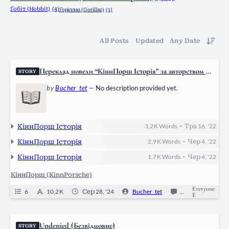
Ґобіт (Hobbit)
(4)
Ґоріллаз (Gorillaz)
(1)
All Posts
Updated
Any Date
Переклад новели “КіннПорш Історія” за авторством D
STORY
aemi
by
Bucher_tet
—
No description provided yet.
КіннПорш Історія
3,2 K
Words
Тра 16, '22
•
КіннПорш Історія
2,9 K
Words
Чер 4, '22
•
КіннПорш Історія
1,7 K
Words
Чер 4, '22
•
КіннПорш (KinnPorsche)
Everyone
6
10,2 K
Сер 28, '24
Bucher_tet
3
Ongoing
E
Undenied (Безвідмовне)
STORY