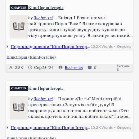
КіннПорш Історія
CHAPTER
by
Bucher_tet
—
Епізод 1 Розпочнемо з
найгіршого Порш *Бам!* Я саме закурював
цигарку, коли глухий звук удару кулаків по
тілу привернув мою увагу. Я закинув великий
мішок зі сміттям, що стояв поруч із баром де
Переклад новели “КіннПорш Історія” за авторством Daemi
10,2 K
Words
Ongoing
•
підробляв. У полі мого зору з'явилася група з
п'яти-шести чоловіків, які пинали…
КіннПорш (KinnPorsche)
Everyone
2,2 K
Сер 28, '24
Bucher_tet
0
E
КіннПорш Історія
CHAPTER
by
Bucher_tet
—
Пролог «Де ти? Мені потрібні
презервативи». «Засунь їх собі в дупу! Я
охоронець, а не хлопчик на побігеньках». «Хто
сказав, що ти хлопчик на побігеньках? Ти моя
сучечка». «Покидьку, якого біса?!» *** Я тягну
Переклад новели “КіннПорш Історія” за авторством Daemi
10,2 K
Words
Ongoing
•
жалюгідне існування. Окрім щоденної
боротьби за виживання, я…
КіннПорш (KinnPorsche)