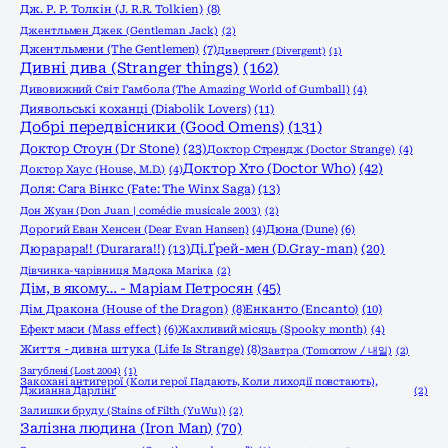
Дж. Р. Р. Толкін (J. R.R. Tolkien)
(8)
Джентльмен Джек (Gentleman Jack)
(2)
Джентльмени (The Gentlemen)
(7)
Дивергент (Divergent)
(1)
Дивні дива (Stranger things)
(162)
Дивовижний Світ Гамбола (The Amazing World of Gumball)
(4)
Диявольські коханці (Diabolik Lovers)
(11)
Добрі передвісники (Good Omens)
(131)
Доктор Стоун (Dr Stone)
(23)
Доктор Стрендж (Doctor Strange)
(4)
Доктор Хто (Doctor Who)
(42)
Доктор Хаус (House, M.D.)
(4)
Доля: Сага Вінкс (Fate: The Winx Saga)
(13)
Дон Жуан (Don Juan | comédie musicale 2003)
(2)
Дорогий Еван Хенсен (Dear Evan Hansen)
(4)
Дюна (Dune)
(6)
Дюрарара!! (Durarara!!)
(13)
Ді.Ґрей-мен (D.Gray-man)
(20)
Дівчинка-чарівниця Мадока Магіка
(2)
Дім, в якому… - Маріам Петросян
(45)
Енканто (Encanto)
(10)
Дім Дракона (House of the Dragon)
(8)
Ефект маси (Mass effect)
(6)
Жахливий місяць (Spooky month)
(4)
Життя - дивна штука (Life Is Strange)
(8)
Завтра (Tomorrow / 내일)
(2)
Загублені (Lost 2004)
(1)
Закохані антигерої (Коли герої Падають, Коли лиходії повстають),
Джианна Дарлінґ
(2)
Залишки бруду (Stains of Filth (YuWu))
(2)
Залізна людина (Iron Man)
(70)