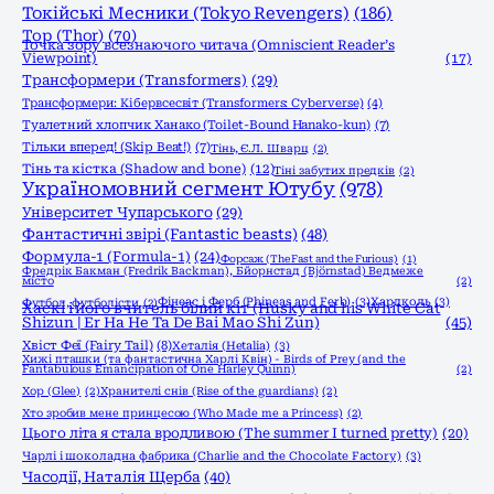
Токійські Месники (Tokyo Revengers)
(186)
Тор (Thor)
(70)
Точка зору всезнаючого читача (Omniscient Reader’s
Viewpoint)
(17)
Трансформери (Transformers)
(29)
Трансформери: Кібервсесвіт (Transformers: Cyberverse)
(4)
Туалетний хлопчик Ханако (Toilet-Bound Hanako-kun)
(7)
Тільки вперед! (Skip Beat!)
(7)
Тінь, Є.Л. Шварц
(2)
Тінь та кістка (Shadow and bone)
(12)
Тіні забутих предків
(2)
Україномовний сегмент Ютубу
(978)
Університет Чупарського
(29)
Фантастичні звірі (Fantastic beasts)
(48)
Формула-1 (Formula-1)
(24)
Форсаж (The Fast and the Furious)
(1)
Фредрік Бакман (Fredrik Backman), Бйорнстад (Björnstad) Ведмеже
місто
(2)
Фінеас і Ферб (Phineas and Ferb)
(3)
Хардколь
(3)
Футбол, футболісти
(2)
Хаскі і його вчитель білий кіт (Husky and his White Cat
Shizun | Er Ha He Ta De Bai Mao Shi Zun)
(45)
Хвіст Феї (Fairy Tail)
(8)
Хеталія (Hetalia)
(3)
Хижі пташки (та фантастична Харлі Квін) - Birds of Prey (and the
Fantabulous Emancipation of One Harley Quinn)
(2)
Хор (Glee)
(2)
Хранителі снів (Rise of the guardians)
(2)
Хто зробив мене принцесою (Who Made me a Princess)
(2)
Цього літа я стала вродливою (The summer I turned pretty)
(20)
Чарлі і шоколадна фабрика (Charlie and the Chocolate Factory)
(3)
Часодії, Наталія Щерба
(40)