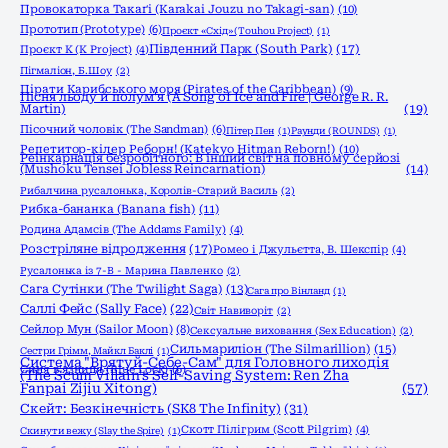
Провокаторка Такаґі (Karakai Jouzu no Takagi-san)
(10)
Прототип (Prototype)
(6)
Проєкт «Схід» (Touhou Project)
(1)
Південний Парк (South Park)
(17)
Проєкт К (K Project)
(4)
Пігмаліон, Б.Шоу
(2)
Пірати Карибського моря (Pirates of the Caribbean)
(9)
Пісня льоду й полум'я (A Song of Ice and Fire | George R. R.
Martin)
(19)
Пісочний чоловік (The Sandman)
(6)
Пітер Пен
(1)
Раунди (ROUNDS)
(1)
Репетитор-кілер Реборн! (Katekyo Hitman Reborn!)
(10)
Реінкарнація безробітного: В інший світ на повному серйозі
(Mushoku Tensei Jobless Reincarnation)
(14)
Рибалчина русалонька, Королів-Старий Василь
(2)
Рибка-бананка (Banana fish)
(11)
Родина Адамсів (The Addams Family)
(4)
Розстріляне відродження
(17)
Ромео і Джульєтта, В. Шекспір
(4)
Русалонька із 7-В - Марина Павленко
(2)
Сага Сутінки (The Twilight Saga)
(13)
Сага про Вінланд
(1)
Саллі Фейс (Sally Face)
(22)
Світ Навиворіт
(2)
Сейлор Мун (Sailor Moon)
(8)
Сексуальне виховання (Sex Education)
(2)
Сильмариліон (The Silmarillion)
(15)
Сестри Грімм, Майкл Баклі
(1)
Система "Врятуй-Себе-Сам" для Головного лиходія
Синя в'язниця (Blue Lock)
(6)
(The Scum Villain's Self-Saving System: Ren Zha
Fanpai Zijiu Xitong)
(57)
Скейт: Безкінечність (SK8 The Infinity)
(31)
Скотт Пілігрим (Scott Pilgrim)
(4)
Скинути вежу (Slay the Spire)
(1)