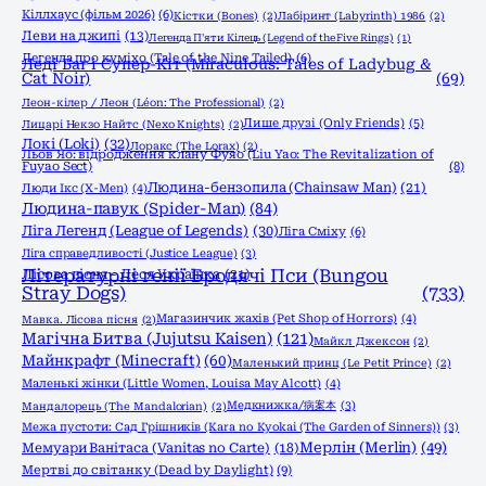
Кіллхаус (фільм 2026)
(6)
Кістки (Bones)
(2)
Лабіринт (Labyrinth) 1986
(2)
Леви на джипі
(13)
Легенда П'яти Кілець (Legend of the Five Rings)
(1)
Легенда про куміхо (Tale of the Nine Tailed)
(6)
Леді Баг і Супер-Кіт (Miraculous: Tales of Ladybug &
Cat Noir)
(69)
Леон-кілер / Леон (Léon: The Professional)
(2)
Лише друзі (Only Friends)
(5)
Лицарі Некзо Найтс (Nexo Knights)
(2)
Локі (Loki)
(32)
Лоракс (The Lorax)
(2)
Льов Яо: відродження клану Фуяо (Liu Yao: The Revitalization of
Fuyao Sect)
(8)
Людина-бензопила (Chainsaw Man)
(21)
Люди Ікс (X-Men)
(4)
Людина-павук (Spider-Man)
(84)
Ліга Легенд (League of Legends)
(30)
Ліга Сміху
(6)
Ліга справедливості (Justice League)
(3)
Літературні генії Бродячі Пси (Bungou
Лісова пісня - Леся Українка
(21)
Stray Dogs)
(733)
Магазинчик жахів (Pet Shop of Horrors)
(4)
Мавка. Лісова пісня
(2)
Магічна Битва (Jujutsu Kaisen)
(121)
Майкл Джексон
(2)
Майнкрафт (Minecraft)
(60)
Маленький принц (Le Petit Prince)
(2)
Маленькі жінки (Little Women, Louisa May Alcott)
(4)
Медкнижка/病案本
(3)
Мандалорець (The Mandalorian)
(2)
Межа пустоти: Сад Грішників (Kara no Kyokai (The Garden of Sinners))
(3)
Мерлін (Merlin)
(49)
Мемуари Ванітаса (Vanitas no Carte)
(18)
Мертві до світанку (Dead by Daylight)
(9)