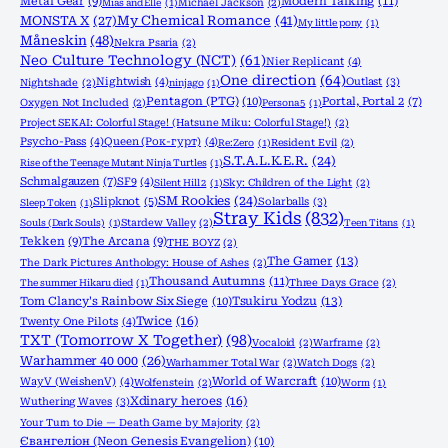
Metal Gear
(9)
Modern Talking
(11)
Mias and Elle
(1)
Michael Jackson
(2)
MONSTA X
(27)
My Chemical Romance
(41)
My little pony
(1)
Måneskin
(48)
Nekra Psaria
(2)
Neo Culture Technology (NCT)
(61)
Nier Replicant
(4)
One direction
(64)
Nightwish
(4)
Outlast
(3)
Nightshade
(2)
ninjago
(1)
Pentagon (PTG)
(10)
Portal, Portal 2
(7)
Oxygen Not Included
(2)
Persona 5
(1)
Project SEKAI: Colorful Stage! (Hatsune Miku: Colorful Stage!)
(2)
Psycho-Pass
(4)
Queen (Рок-гурт)
(4)
Re:Zero
(1)
Resident Evil
(2)
S.T.A.L.K.E.R.
(24)
Rise of the Teenage Mutant Ninja Turtles
(1)
Schmalgauzen
(7)
SF9
(4)
Silent Hill 2
(1)
Sky: Children of the Light
(2)
SM Rookies
(24)
Slipknot
(5)
Solarballs
(3)
Sleep Token
(1)
Stray Kids
(832)
Souls (Dark Souls)
(1)
Stardew Valley
(2)
Teen Titans
(1)
Tekken
(9)
The Arcana
(9)
THE BOYZ
(2)
The Gamer
(13)
The Dark Pictures Anthology: House of Ashes
(2)
Thousand Autumns
(11)
The summer Hikaru died
(1)
Three Days Grace
(2)
Tom Clancy's Rainbow Six Siege
(10)
Tsukiru Yodzu
(13)
Twice
(16)
Twenty One Pilots
(4)
TXT (Tomorrow X Together)
(98)
Vocaloid
(2)
Warframe
(2)
Warhammer 40 000
(26)
Warhammer Total War
(2)
Watch Dogs
(2)
World of Warcraft
(10)
WayV (WeishenV)
(4)
Wolfenstein
(2)
Worm
(1)
Xdinary heroes
(16)
Wuthering Waves
(3)
Your Turn to Die — Death Game by Majority
(2)
Євангеліон (Neon Genesis Evangelion)
(10)