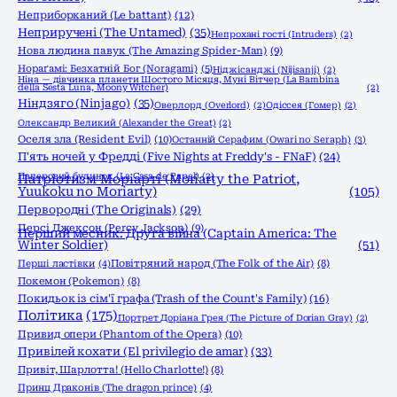
Неприборканий (Le battant)
(12)
Неприручені (The Untamed)
(35)
Непрохані гості (Intruders)
(2)
Нова людина павук (The Amazing Spider-Man)
(9)
Нораґамі: Безхатній Бог (Noragami)
(5)
Ніджісанджі (Nijisanji)
(2)
Ніна — дівчинка планети Шостого Місяця, Муні Вітчер (La Bambina
della Sesta Luna, Moony Witcher)
(2)
Ніндзяго (Ninjago)
(35)
Оверлорд (Overlord)
(2)
Одіссея (Гомер)
(2)
Олександр Великий (Alexander the Great)
(2)
Оселя зла (Resident Evil)
(10)
Останній Серафим (Owari no Seraph)
(3)
П'ять ночей у Фредді (Five Nights at Freddy's - FNaF)
(24)
Паперовий будинок (La Casa de Papel)
(2)
Патріотизм Моріарті (Moriarty the Patriot,
Yuukoku no Moriarty)
(105)
Первородні (The Originals)
(29)
Персі Джексон (Percy Jackson)
(9)
Перший месник: Друга війна (Captain America: The
Winter Soldier)
(51)
Перші ластівки
(4)
Повітряний народ (The Folk of the Air)
(8)
Покемон (Pokemon)
(8)
Покидьок із сім'ї графа (Trash of the Count's Family)
(16)
Політика
(175)
Портрет Доріана Грея (The Picture of Dorian Gray)
(2)
Привид опери (Phantom of the Opera)
(10)
Привілей кохати (El privilegio de amar)
(33)
Привіт, Шарлотта! (Hello Charlotte!)
(8)
Принц Драконів (The dragon prince)
(4)