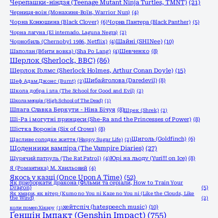
Черепашки-ніндзя (Teenage Mutant Ninja Turtles, TMNT)
(21)
Черниця-воiн (Монахиня-Воïн, Warrior Nun)
(4)
Чорна Конюшина (Black Clover)
(6)
Чорна Пантера (Black Panther)
(5)
Чорна лагуна (El internado. Laguna Negra)
(2)
Шайні (SHINee)
(10)
Чорнобиль (Chernobyl 1986, Netflix)
(4)
Шаполан (Вбити вовка) (Sha Po Lang)
(4)
Шевченко
(8)
Шерлок (Sherlock, ВВС)
(86)
Шерлок Голмс (Sherlock Holmes, Arthur Conan Doyle)
(15)
Шибайголова (Daredevil)
(8)
Шеф Адам Джонс (Burnt)
(2)
Школа добра і зла (The School for Good and Evil)
(2)
Школа мерців (High School of The Dead)
(1)
Шпага Славка Беркути - Ніна Бічуя
(8)
Шрек (Shrek)
(2)
Ші-Ра і могутні принцеси (She-Ra and the Princesses of Power)
(8)
Шістка Воронів (Six of Crows)
(8)
Щиголь (Goldfinch)
(6)
Щасливе солодке життя (Happy Sugar Life)
(2)
Щоденники вампіра (The Vampire Diaries)
(27)
Щурячий патруль (The Rat Patrol)
(4)
Юрі на льоду (Yuri!!! on Ice)
(8)
Я (Романтика) М. Хвильовий
(4)
Якось у казці (Once Upon A Time)
(52)
Як приборкати дракона (Фільми та серіали, How to Train Your
Dragon)
(5)
Як хмари, як вітер (Kumo no You ni Kaze no You ni (Like the Clouds, Like
the Wind)
(2)
хейтспіч (hatespeech music)
(10)
коли помер Хікару
(1)
Ґеншін Імпакт (Genshin Impact)
(755)