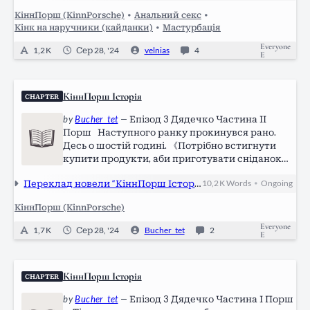
дивиться у стелю. Вегас лягає…
КіннПорш (KinnPorsche)
•
Анальний секс
•
Кінк на наручники (кайданки)
•
Мастурбація
Everyone
1,2 K
Сер 28, '24
velnias
4
E
КіннПорш Історія
CHAPTER
by
Bucher_tet
—
Епізод 3 Дядечко Частина ІІ
Порш Наступного ранку прокинувся рано.
Десь о шостій годині. 《Потрібно встигнути
купити продукти, аби приготувати сніданок
для Порше.》 Насправді, не назвав би це
Переклад новели “КіннПорш Історія” за авторством Daemi
10,2 K
Words
Ongoing
•
"прокинувся". Я тупо не спав усю ніч, бо не зміг
викинути з голови думки про…
КіннПорш (KinnPorsche)
Everyone
1,7 K
Сер 28, '24
Bucher_tet
2
E
КіннПорш Історія
CHAPTER
by
Bucher_tet
—
Епізод 3 Дядечко Частина І Порш