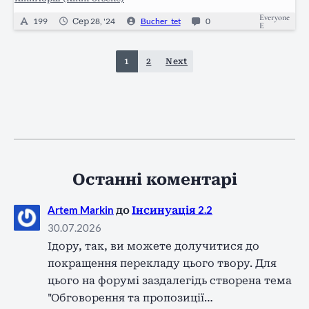
Everyone
199
Сер 28, '24
Bucher_tet
0
E
1
2
Next
Останні коментарі
Artem Markin
до
Інсинуація 2.2
30.07.2026
Ідору, так, ви можете долучитися до
покращення перекладу цього твору. Для
цього на форумі заздалегідь створена тема
"Обговорення та пропозиції…