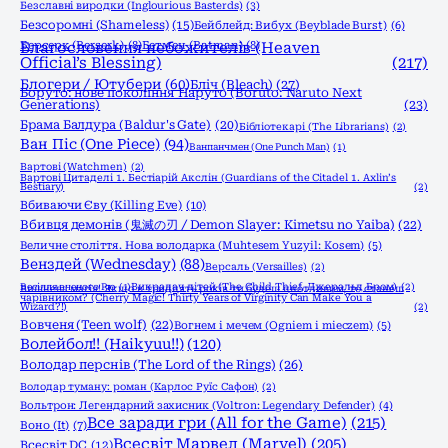
Безславні виродки (Inglourious Basterds)
(3)
Безсоромні (Shameless)
(15)
Бейблейд: Вибух (Beyblade Burst)
(6)
Берсерк (Berserk)
Благословення небожителів (Heaven
(8)
Бетмен (Batman)
(8)
Official’s Blessing)
(217)
Блогери / Ютубери
(60)
Бліч (Bleach)
(27)
Боруто: нове покоління Наруто (Boruto: Naruto Next
Generations)
(23)
Брама Балдура (Baldur's Gate)
(20)
Бібліотекарі (The Librarians)
(2)
Ван Піс (One Piece)
(94)
Ванпанчмен (One Punch Man)
(1)
Вартові (Watchmen)
(2)
Вартові Цитаделі 1. Бестіарій Акслін (Guardians of the Citadel 1. Axlin’s
Bestiary)
(2)
Вбиваючи Єву (Killing Eve)
(10)
Вбивця демонів (鬼滅の刃 / Demon Slayer: Kimetsu no Yaiba)
(22)
Величне століття. Нова володарка (Muhtesem Yuzyil: Kosem)
(5)
Венздей (Wednesday)
(88)
Версаль (Versailles)
(2)
Весілля вченого Рю
(1)
Викрадач дітей (The Child Thief, Джеральд Бром)
(2)
Вишнева магія! Якщо в тридцять років ти будеш цнотливим, то станеш
чарівником? (Cherry Magic! Thirty Years of Virginity Can Make You a
Wizard?!)
(2)
Вовченя (Teen wolf)
(22)
Вогнем і мечем (Ogniem i mieczem)
(5)
Волейбол!! (Haikyuu!!)
(120)
Володар перснів (The Lord of the Rings)
(26)
Володар туману: роман (Карлос Руїс Сафон)
(2)
Вольтрон: Легендарний захисник (Voltron: Legendary Defender)
(4)
Все заради гри (All for the Game)
(215)
Воно (It)
(7)
Всесвіт Марвел (Marvel)
(205)
Всесвіт DC
(12)