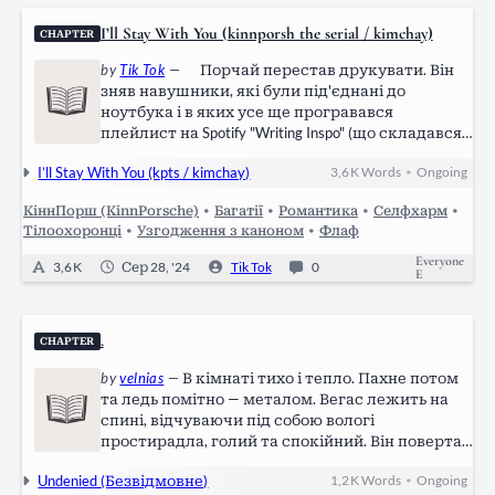
I’ll Stay With You (kinnporsh the serial / kimchay)
CHAPTER
by
Tik Tok
—
Порчай перестав друкувати. Він
зняв навушники, які були під'єднані до
ноутбука і в яких усе ще програвався
плейлист на Spotify "Writing Inspo" (що складався
переважно з пісень Віка, але тут і там по ньому
I’ll Stay With You (kpts / kimchay)
3,6 K
Words
Ongoing
•
були розкидані треки Біллі Айліш і Тейлор
Свіфт). Незважаючи на викручену гучність…
КіннПорш (KinnPorsche)
•
Багатії
•
Романтика
•
Селфхарм
•
Тілоохоронці
•
Узгодження з каноном
•
Флаф
Everyone
3,6 K
Сер 28, '24
Tik Tok
0
E
.
CHAPTER
by
velnias
—
В кімнаті тихо і тепло. Пахне потом
та ледь помітно — металом. Вегас лежить на
спині, відчуваючи під собою вологі
простирадла, голий та спокійний. Він повертає
голову, аби роздивитися Піта поруч, і
Undenied (Безвідмовне)
1,2 K
Words
Ongoing
•
всміхається. Той мовчить, не рухається, лише