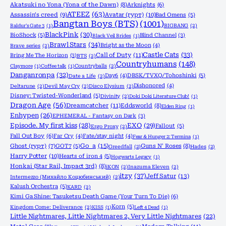
Akatsuki no Yona (Yona of the Dawn)
(8)
Arknights
(6)
ATEEZ
(63)
Assassin's creed
(9)
Avatar (гурт)
(10)
Bad Omens
(5)
Bangtan Boys (BTS)
(1001)
Baldur's Gate 3
(1)
BIGBANG
(2)
BlackPink
(30)
BioShock
(5)
Blind Channel
(3)
Black Veil Brides
(1)
Brawl Stars
(34)
Bright as the Moon
(4)
Brave series
(2)
Castle Cats
(33)
Call of Duty
(11)
Bring Me The Horizon
(3)
BTS
(2)
Countryhumans
(148)
Claymore
(1)
Coffee talk
(1)
Countryballs
(2)
Danganronpa
(32)
Day6
(4)
DBSK/TVXQ/Tohoshinki
(5)
Date a Life
(2)
Dishonored
(4)
Deltarune
(2)
Devil May Cry
(2)
Disco Elysium
(2)
Disney: Twisted-Wonderland
(5)
Divinity
(2)
Doki Doki Literature Club!
(1)
Dragon Age
(56)
Dreamcatcher
(11)
Eddsworld
(8)
Elden Ring
(1)
Enhypen
(26)
EPHEMERAL - Fantasy on Dark
(3)
Episode. My first kiss
(28)
EXO
(29)
Fallout
(5)
Ergo Proxy
(2)
Fall Out Boy
(6)
Far Cry
(4)
Fate/stay night
(4)
Fear & Hunger 2: Termina
(1)
Go_a
(15)
Ghost (гурт)
(7)
GOT7
(5)
Guns N' Roses
(8)
Greedfall
(2)
Hades
(2)
Harry Potter
(10)
Hearts of iron 4
(5)
Hogwarts Legacy
(1)
Honkai (Star Rail, Impact 3rd)
(8)
iKON
(2)
Inazuma Eleven
(2)
itzy
(37)
Jeff Satur
(13)
Intermezzo (Михайло Коцюбинський)
(2)
Kalush Orchestra
(5)
KARD
(2)
Kimi Ga Shine: Tasuketsu Death Game (Your Turn To Die)
(6)
Korn
(5)
Kingdom Come: Deliverance
(2)
KISS
(1)
Left 4 Dead
(1)
Little Nightmares, Little Nightmares 2, Very Little Nightmares
(22)