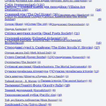
Служба доставки Кікі, юної відьми (Hepburn: Majo no Takkyūbin)
(2)
Слід (телесеріал)
(121)
Смерть — єдиний кінець для лиходійки (Villains Are
Destined to Die)
(24)
Совиний дім (The Owl House)
(36)
Соколине око (Hawkeye)
(2)
Сокіл та Зимовий Солдат (Captain America and the Winter
Soldier)
(8)
Сором (Skam)
(4)
Сотня (The 100)
(4)
Спадкоємці (Descendants)
(2)
Спадок (Legacies)
(2)
Спілка мертвих поетів (Dead Poets Society)
(31)
Сталевий алхімік (Fullmetal Alchemist)
(10)
Сталевий алхімік. Братерство (Fullmetal Alchemist:
Brotherhood)
(16)
Стародавні сувої 5: Скайрим (The Elder Scrolls V: Skyrim)
(27)
Старша школа DxD (High School DxD)
(2)
Супер Сентай (Super Sentai)
(13)
Супердівчина (Supergirl)
(4)
Суспільство (The Society)
(2)
Сутінкові мисливці (Shadowhunters: The Mortal Instruments)
(6)
Сучасна українська історія
(12)
Сучасна українська література
(7)
Сім'я шпигуна (Шпигун x Родина, Spy x Family)
(2)
Таємна історія (The secret history)
(6)
Тайний посол - В. Малик
(2)
Таємниці Ґравіті Фолз (Gravity Falls)
(38)
Темний дворецький (Kuroshitsuji)
(6)
Тихоокеанський рубіж (Pacific rim)
(10)
Той, що біжить лабіринтом (Maze Runner)
(2)
Токійський Гуль (Tokyo Ghoul)
(6)