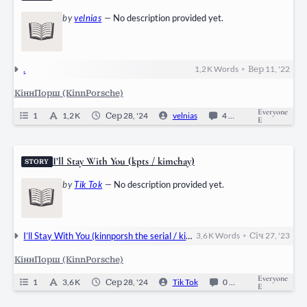
by
velnias
—
No description provided yet.
.
1,2 K
Words
Вер 11, '22
•
КіннПорш (KinnPorsche)
Everyone
1
1,2 K
Сер 28, '24
velnias
4
Ongoing
E
I’ll Stay With You (kpts / kimchay)
STORY
by
Tik Tok
—
No description provided yet.
I’ll Stay With You (kinnporsh the serial / kimchay)
3,6 K
Words
Січ 27, '23
•
КіннПорш (KinnPorsche)
Everyone
1
3,6 K
Сер 28, '24
Tik Tok
0
Ongoing
E