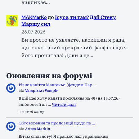
викликає…
MAKMarKo
до
Ісусе, ти там? Дай Стену
Маршу сил
26.07.2026
Ви просто не уявляєте, наскільки я рада,
що існує такий прекрасний фанфік і що я
його прочитала! Доки я це…
Оновлення на форумі
Різноманіття Мангекьо (фендом Нар …
від
Vampir123 Vampir
В цій ідеї хочу надати посилання на 49 (на 19.07.26)
здібностей дл …
Читати далі
3 тижні тому
Обговорення та пропозиції щодо пе …
від
Artem Markin
Вітаю спільноту! Я працюю над українським