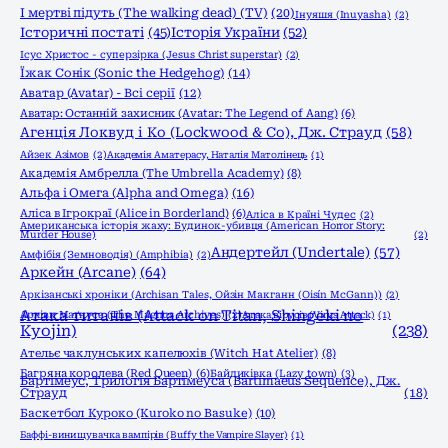
І мертві підуть (The walking dead) (TV)
(20)
Інуяшя (Inuyasha)
(2)
Історичні постаті
(45)
Історія України
(52)
Ісус Христос - суперзірка (Jesus Christ superstar)
(2)
Їжак Сонік (Sonic the Hedgehog)
(14)
Аватар (Avatar) - Всі серії
(12)
Аватар: Останній захисник (Avatar: The Legend of Aang)
(6)
Агенція Локвуд і Кo (Lockwood & Co), Дж. Страуд
(58)
Айзек Азімов
(2)
Академія Аматерасу, Наталія Матолінець
(1)
Академія Амбрелла (The Umbrella Academy)
(8)
Альфа і Омега (Alpha and Omega)
(16)
Аліса в Ігрокраї (Alice in Borderland)
(6)
Аліса в Країні Чудес
(2)
Американська історія жаху: Будинок-убивця (American Horror Story:
Murder House)
(2)
Андертейл (Undertale)
(57)
Амфібія (Земноводія) (Amphibia)
(2)
Аркейн (Arcane)
(64)
Аркізанські хроніки (Archisan Tales, Ойзін Макганн (Oisín McGann))
(2)
Атака титанів (Attack on Titan, Shingeki no
Архіви Маґнуса (The Magnus Archives)
(2)
Атака вірусів (Virus Attack)
(1)
Kyojin)
(238)
Ательє чаклунських капелюхів (Witch Hat Atelier)
(8)
Багряна королева (Red Queen)
(6)
Байдиківка (Lazy town)
(3)
Бартімеус, Трилогія Бартімеуса (Bartimaeus Sequence), Дж.
Страуд
(18)
Баскетбол Куроко (Kuroko no Basuke)
(10)
Баффі-винищувачка вампірів (Buffy the Vampire Slayer)
(1)