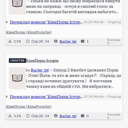
- Тільки не кажи, що знову збираєшся кинути
мене на заправці, - почув я сиплий голос за
спиною. Сьогодні багатій виглядав набагато
краще: хоч його обличчя й прикрашали старі
Переклад новели “КіннПорш Історія” за авторством Daemi
10,2 K
Words
Ongoing
•
та свіжі синці, загалом, усе було не так
страшно, як учора. -…
КіннПорш (KinnPorsche)
Everyone
2,9 K
Сер 28, '24
Bucher_tet
1
E
КіннПорш Історія
CHAPTER
by
Bucher_tet
—
Епізод 2 Вжебач (дежавю) Порш
- Пчіх! Йоли, та хто ж мене згадує?! 《Гаразд, це
і справді починає дратувати.》 Я поставив
чашку кави на обідній стіл. Ми вибралися
перекусити у заклад, що навпроти головного
Переклад новели “КіннПорш Історія” за авторством Daemi
10,2 K
Words
Ongoing
•
корпусу факультету фізичної культури. Кинув
погляд на свого друга,…
КіннПорш (KinnPorsche)
Everyone
3,2 K
Сер 28, '24
Bucher_tet
0
E