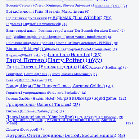
Всесвіт Стівена (Стівен Юніверс, Steven Universe)
(3)
Всплеск! (Free!)
(2)
Всі мої ключі і Ґайя, Наталія Матолінець
(9)
Відьмак (The Witcher)
(76)
Від пацанки до панянки
(2)
Відьмак (Анджей Сапковський)
(4)
Візит старої дами | Гостина старої дами (Der Besuch der alten Dame)
(2)
Вій
(2)
Війни звірів: Трансформери (Beast Wars: Transformers)
(2)
Військова академія Арсенал (Arsenal Military Academy / 烈火军校)
(2)
Вікинги (Vikings)
(13)
Віолета Еверґарден (Violet Evergarden)
(2)
Ганнібал (Hannibal)
(85)
Вітролом(Wind Breaker)
(1)
Гаррі Поттер (Harry Potter)
(1677)
Гаррі Поттер (Ера мародерів)
(148)
Геллсінґ (Hellsing)
(8)
Геркулес (Hercules) 1997
(2)
Гессі, Наталія Матолінець
(1)
Говард Філіпс Лавкрафт
(2)
Голодні ігри (The Hunger Games | Suzanne Collins)
(21)
Гордість і упередження (Pride and Prejudice)
(2)
Гра в кальмара (Squid game)
(22)
Готель Хазбін (Hazbin Hotel)
(4)
Гра престолів (Game of Thrones)
(25)
Гінтама (Gintama, Срібна душа)
(2)
Далекі мандрівники (Shan he ling)
(17)
Дасквуд (Duskwood)
(3)
Двір шипів і троянд (A Court of Thorns and Roses | Sarah J.
Maas)
(12)
Дедпул (Deadpool)
(3)
Детройт: Стати людиною (Detroit: Become Human)
(48)