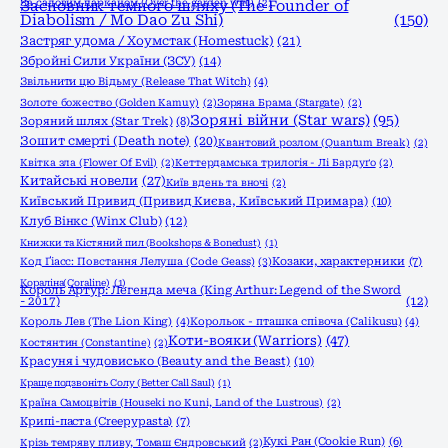
За садовим парканом (Over the garden wall)
Засновник темного шляху (The Founder of
(2)
Diabolism / Mo Dao Zu Shi)
(150)
Застряг удома / Хоумстак (Homestuck)
(21)
Збройні Сили України (ЗСУ)
(14)
Звільнити цю Відьму (Release That Witch)
(4)
Золоте божество (Golden Kamuy)
(2)
Зоряна Брама (Stargate)
(2)
Зоряні війни (Star wars)
(95)
Зоряний шлях (Star Trek)
(8)
Зошит смерті (Death note)
(20)
Квантовий розлом (Quantum Break)
(2)
Квітка зла (Flower Of Evil)
(2)
Кеттердамська трилогія - Лі Бардуґо
(2)
Китайські новели
(27)
Київ вдень та вночі
(2)
Київський Привид (Привид Києва, Київський Примара)
(10)
Клуб Вінкс (Winx Club)
(12)
Книжки та Кістяний пил (Bookshops & Bonedust)
(1)
Код Ґіасс: Повстання Лелуша (Code Geass)
(3)
Козаки, характерники
(7)
Кораліна(Coraline)
(1)
Король Артур: Легенда меча (King Arthur: Legend of the Sword
- 2017)
(12)
Король Лев (The Lion King)
(4)
Корольок - пташка співоча (Calikusu)
(4)
Коти-вояки (Warriors)
(47)
Костянтин (Constantine)
(2)
Красуня і чудовисько (Beauty and the Beast)
(10)
Краще подзвоніть Солу (Better Call Saul)
(1)
Країна Самоцвітів (Houseki no Kuni, Land of the Lustrous)
(2)
Крипі-паста (Creepypasta)
(7)
Кукі Ран (Cookie Run)
(6)
Крізь темряву пливу, Томаш Єндровський
(2)