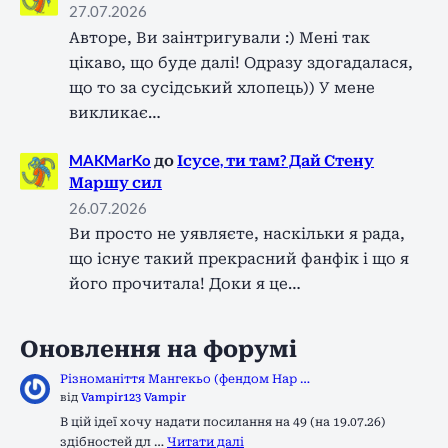
27.07.2026
Авторе, Ви заінтригували :) Мені так
цікаво, що буде далі! Одразу здогадалася,
що то за сусідський хлопець)) У мене
викликає…
MAKMarKo
до
Ісусе, ти там? Дай Стену
Маршу сил
26.07.2026
Ви просто не уявляєте, наскільки я рада,
що існує такий прекрасний фанфік і що я
його прочитала! Доки я це…
Оновлення на форумі
Різноманіття Мангекьо (фендом Нар …
від
Vampir123 Vampir
В цій ідеї хочу надати посилання на 49 (на 19.07.26)
здібностей дл …
Читати далі