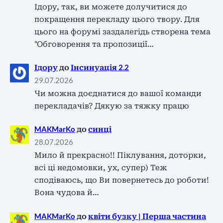
Ідору, так, ви можете долучитися до
покращення перекладу цього твору. Для
цього на форумі заздалегідь створена тема
"Обговорення та пропозиції…
Ідору
до
Інсинуація 2.2
29.07.2026
Чи можна доєднатися до вашої команди
перекладачів? Дякую за тяжку працю
MAKMarKo
до
синці
28.07.2026
Мило й прекрасно!! Піклування, доторки,
всі ці недомовки, ух, супер) Теж
сподіваюсь, що Ви повернетесь до роботи!
Вона чудова й…
MAKMarKo
до
квіти бузку | Перша частина