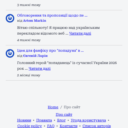
3 тижні тому
Обговорення та пропозиції щодо пе …
від
Artem Markin
Вітаю спільноту! Я працюю над українським
перекладом відомого веб …
Читати далі
4 тижні тому
Ідея для фанфіку про "попадуна" в …
від
Євгеній Ларін
Головний герой "попаданець" із сучасної України 2026
рок …
Читати далі
2 місяці тому
Home
Про сайт
Про сайт
Новини
Правила
Блог
Угода користувача
Cookie policy
FAQ
Контакти
Список авторів