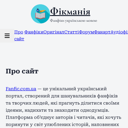
Фікманія
Фанфіки українською мовою
Про
Фанфіки
Оригінал
Статті
Форум
Фанарт
Аудіоф
сайт
Про сайт
Fanfic.com.ua
— це унікальний український
портал, створений для шанувальників фанфіків
та творчих людей, які прагнуть ділитися своїми
ідеями, надихати та знаходити однодумців.
Платформа об’єднує авторів і читачів, які хочуть
поринути у світ улюблених історій, наповнених