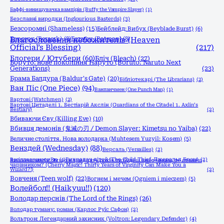
Баффі-винищувачка вампірів (Buffy the Vampire Slayer)
(1)
Безславні виродки (Inglourious Basterds)
(3)
Безсоромні (Shameless)
(15)
Бейблейд: Вибух (Beyblade Burst)
(6)
Берсерк (Berserk)
Благословення небожителів (Heaven
(8)
Бетмен (Batman)
(8)
Official’s Blessing)
(217)
Блогери / Ютубери
(60)
Бліч (Bleach)
(27)
Боруто: нове покоління Наруто (Boruto: Naruto Next
Generations)
(23)
Брама Балдура (Baldur's Gate)
(20)
Бібліотекарі (The Librarians)
(2)
Ван Піс (One Piece)
(94)
Ванпанчмен (One Punch Man)
(1)
Вартові (Watchmen)
(2)
Вартові Цитаделі 1. Бестіарій Акслін (Guardians of the Citadel 1. Axlin’s
Bestiary)
(2)
Вбиваючи Єву (Killing Eve)
(10)
Вбивця демонів (鬼滅の刃 / Demon Slayer: Kimetsu no Yaiba)
(22)
Величне століття. Нова володарка (Muhtesem Yuzyil: Kosem)
(5)
Венздей (Wednesday)
(88)
Версаль (Versailles)
(2)
Весілля вченого Рю
(1)
Викрадач дітей (The Child Thief, Джеральд Бром)
(2)
Вишнева магія! Якщо в тридцять років ти будеш цнотливим, то станеш
чарівником? (Cherry Magic! Thirty Years of Virginity Can Make You a
Wizard?!)
(2)
Вовченя (Teen wolf)
(22)
Вогнем і мечем (Ogniem i mieczem)
(5)
Волейбол!! (Haikyuu!!)
(120)
Володар перснів (The Lord of the Rings)
(26)
Володар туману: роман (Карлос Руїс Сафон)
(2)
Вольтрон: Легендарний захисник (Voltron: Legendary Defender)
(4)