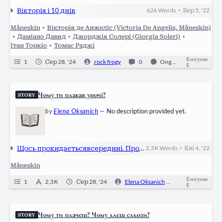
Вікторія і 10 днів
626
Words
Бер 5, '22
•
Måneskin
•
Вікторія де Анжеліс (Victoria De Angelis, Måneskin)
•
Даміано Давид
•
Джорджія Солері (Giorgia Soleri)
•
Ітан Торкіо
•
Томас Раджі
Everyone
1
Сер 28, '24
rock frogy
0
Ongoing
E
Чому ти плакав уночі?
STORY
by
Elena Oksanich
—
No description provided yet.
Щось прокидаєтьсявсередині. Пролог.
2,3 K
Words
Кві 4, '22
•
Måneskin
Everyone
1
2,3 K
Сер 28, '24
Elena Oksanich
1
Ongoi
E
Чому ти плачеш? Чому ллєш сльози?
STORY