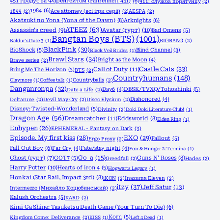
451 градус за Фаренгейтом (Fahrenheit 451)
(6)
911: служба порятунку
(2)
1984
(6)
1899
(2)
Ace attorney (всі ігри серії)
(2)
AESPA
(2)
Akatsuki no Yona (Yona of the Dawn)
(8)
Arknights
(6)
ATEEZ
(63)
Assassin's creed
(9)
Avatar (гурт)
(10)
Bad Omens
(5)
Bangtan Boys (BTS)
(1001)
Baldur's Gate 3
(1)
BIGBANG
(2)
BlackPink
(30)
BioShock
(5)
Blind Channel
(3)
Black Veil Brides
(1)
Brawl Stars
(34)
Bright as the Moon
(4)
Brave series
(2)
Castle Cats
(33)
Call of Duty
(11)
Bring Me The Horizon
(3)
BTS
(2)
Countryhumans
(148)
Claymore
(1)
Coffee talk
(1)
Countryballs
(2)
Danganronpa
(32)
Day6
(4)
DBSK/TVXQ/Tohoshinki
(5)
Date a Life
(2)
Dishonored
(4)
Deltarune
(2)
Devil May Cry
(2)
Disco Elysium
(2)
Disney: Twisted-Wonderland
(5)
Divinity
(2)
Doki Doki Literature Club!
(1)
Dragon Age
(56)
Dreamcatcher
(11)
Eddsworld
(8)
Elden Ring
(1)
Enhypen
(26)
EPHEMERAL - Fantasy on Dark
(3)
Episode. My first kiss
(28)
EXO
(29)
Fallout
(5)
Ergo Proxy
(2)
Fall Out Boy
(6)
Far Cry
(4)
Fate/stay night
(4)
Fear & Hunger 2: Termina
(1)
Go_a
(15)
Ghost (гурт)
(7)
GOT7
(5)
Guns N' Roses
(8)
Greedfall
(2)
Hades
(2)
Harry Potter
(10)
Hearts of iron 4
(5)
Hogwarts Legacy
(1)
Honkai (Star Rail, Impact 3rd)
(8)
iKON
(2)
Inazuma Eleven
(2)
itzy
(37)
Jeff Satur
(13)
Intermezzo (Михайло Коцюбинський)
(2)
Kalush Orchestra
(5)
KARD
(2)
Kimi Ga Shine: Tasuketsu Death Game (Your Turn To Die)
(6)
Korn
(5)
Kingdom Come: Deliverance
(2)
KISS
(1)
Left 4 Dead
(1)