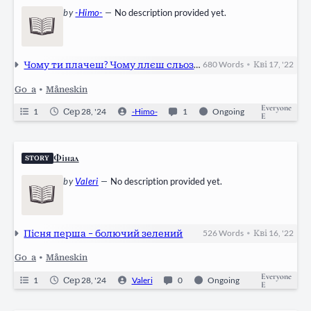
by
-Himo-
—
No description provided yet.
Чому ти плачеш? Чому ллєш сльози?
680
Words
Кві 17, '22
•
Go_a
•
Måneskin
Everyone
1
Сер 28, '24
-Himo-
1
Ongoing
E
Фінал
STORY
by
Valeri
—
No description provided yet.
Пісня перша – болючий зелений
526
Words
Кві 16, '22
•
Go_a
•
Måneskin
Everyone
1
Сер 28, '24
Valeri
0
Ongoing
E