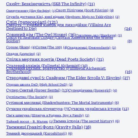
Скейт: Безкінечність (SK8 The Infinity)
(31)
Скотт Пілігрим (Scott Pilgrim)
(4)
Скинути вежу (Slay the Spire)
(1)
Служба доставки Кікі, юної відьми (Hepburn: Majo no Takkyūbin)
(2)
Слід (телесеріал)
(121)
Смерть — єдиний кінець для лиходійки (Villains Are
Destined to Die)
(24)
Совиний дім (The Owl House)
(36)
Соколине око (Hawkeye)
(2)
Сокіл та Зимовий Солдат (Captain America and the Winter
Soldier)
(8)
Сором (Skam)
(4)
Сотня (The 100)
(4)
Спадкоємці (Descendants)
(2)
Спадок (Legacies)
(2)
Спілка мертвих поетів (Dead Poets Society)
(31)
Сталевий алхімік (Fullmetal Alchemist)
(10)
Сталевий алхімік. Братерство (Fullmetal Alchemist:
Brotherhood)
(16)
Стародавні сувої 5: Скайрим (The Elder Scrolls V: Skyrim)
(27)
Старша школа DxD (High School DxD)
(2)
Супер Сентай (Super Sentai)
(13)
Супердівчина (Supergirl)
(4)
Суспільство (The Society)
(2)
Сутінкові мисливці (Shadowhunters: The Mortal Instruments)
(6)
Сучасна українська історія
(12)
Сучасна українська література
(7)
Сім'я шпигуна (Шпигун x Родина, Spy x Family)
(2)
Таємна історія (The secret history)
(6)
Тайний посол - В. Малик
(2)
Таємниці Ґравіті Фолз (Gravity Falls)
(38)
Темний дворецький (Kuroshitsuji)
(6)