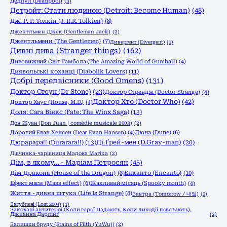
Дедпул (Deadpool)
(3)
Детройт: Стати людиною (Detroit: Become Human)
(48)
Дж. Р. Р. Толкін (J. R.R. Tolkien)
(8)
Джентльмен Джек (Gentleman Jack)
(2)
Джентльмени (The Gentlemen)
(7)
Дивергент (Divergent)
(1)
Дивні дива (Stranger things)
(162)
Дивовижний Світ Гамбола (The Amazing World of Gumball)
(4)
Диявольські коханці (Diabolik Lovers)
(11)
Добрі передвісники (Good Omens)
(131)
Доктор Стоун (Dr Stone)
(23)
Доктор Стрендж (Doctor Strange)
(4)
Доктор Хто (Doctor Who)
(42)
Доктор Хаус (House, M.D.)
(4)
Доля: Сага Вінкс (Fate: The Winx Saga)
(13)
Дон Жуан (Don Juan | comédie musicale 2003)
(2)
Дорогий Еван Хенсен (Dear Evan Hansen)
(4)
Дюна (Dune)
(6)
Дюрарара!! (Durarara!!)
(13)
Ді.Ґрей-мен (D.Gray-man)
(20)
Дівчинка-чарівниця Мадока Магіка
(2)
Дім, в якому… - Маріам Петросян
(45)
Енканто (Encanto)
(10)
Дім Дракона (House of the Dragon)
(8)
Ефект маси (Mass effect)
(6)
Жахливий місяць (Spooky month)
(4)
Життя - дивна штука (Life Is Strange)
(8)
Завтра (Tomorrow / 내일)
(2)
Загублені (Lost 2004)
(1)
Закохані антигерої (Коли герої Падають, Коли лиходії повстають),
Джианна Дарлінґ
(2)
Залишки бруду (Stains of Filth (YuWu))
(2)