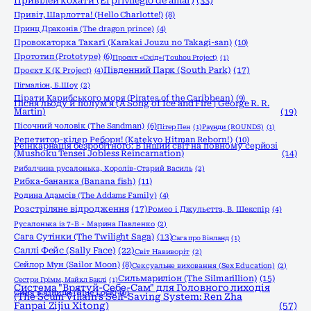
Привілей кохати (El privilegio de amar)
(33)
Привіт, Шарлотта! (Hello Charlotte!)
(8)
Принц Драконів (The dragon prince)
(4)
Провокаторка Такаґі (Karakai Jouzu no Takagi-san)
(10)
Прототип (Prototype)
(6)
Проєкт «Схід» (Touhou Project)
(1)
Південний Парк (South Park)
(17)
Проєкт К (K Project)
(4)
Пігмаліон, Б.Шоу
(2)
Пірати Карибського моря (Pirates of the Caribbean)
(9)
Пісня льоду й полум'я (A Song of Ice and Fire | George R. R.
Martin)
(19)
Пісочний чоловік (The Sandman)
(6)
Пітер Пен
(1)
Раунди (ROUNDS)
(1)
Репетитор-кілер Реборн! (Katekyo Hitman Reborn!)
(10)
Реінкарнація безробітного: В інший світ на повному серйозі
(Mushoku Tensei Jobless Reincarnation)
(14)
Рибалчина русалонька, Королів-Старий Василь
(2)
Рибка-бананка (Banana fish)
(11)
Родина Адамсів (The Addams Family)
(4)
Розстріляне відродження
(17)
Ромео і Джульєтта, В. Шекспір
(4)
Русалонька із 7-В - Марина Павленко
(2)
Сага Сутінки (The Twilight Saga)
(13)
Сага про Вінланд
(1)
Саллі Фейс (Sally Face)
(22)
Світ Навиворіт
(2)
Сейлор Мун (Sailor Moon)
(8)
Сексуальне виховання (Sex Education)
(2)
Сильмариліон (The Silmarillion)
(15)
Сестри Грімм, Майкл Баклі
(1)
Система "Врятуй-Себе-Сам" для Головного лиходія
Синя в'язниця (Blue Lock)
(6)
(The Scum Villain's Self-Saving System: Ren Zha
Fanpai Zijiu Xitong)
(57)