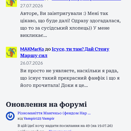
27.07.2026
Авторе, Ви заінтригували :) Мені так
цікаво, що буде далі! Одразу здогадалася,
що то за сусідський хлопець)) У мене
викликає…
MAKMarKo
до
Ісусе, ти там? Дай Стену
Маршу сил
26.07.2026
Ви просто не уявляєте, наскільки я рада,
що існує такий прекрасний фанфік і що я
його прочитала! Доки я це…
Оновлення на форумі
Різноманіття Мангекьо (фендом Нар …
від
Vampir123 Vampir
В цій ідеї хочу надати посилання на 49 (на 19.07.26)