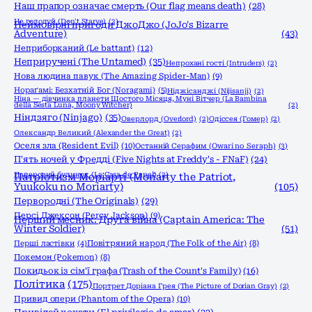
Наш прапор означає смерть (Our flag means death)
(28)
Не голодуй (Don't Starve)
(2)
Неймовірні пригоди ДжоДжо (JoJo's Bizarre
Adventure)
(43)
Неприборканий (Le battant)
(12)
Неприручені (The Untamed)
(35)
Непрохані гості (Intruders)
(2)
Нова людина павук (The Amazing Spider-Man)
(9)
Нораґамі: Безхатній Бог (Noragami)
(5)
Ніджісанджі (Nijisanji)
(2)
Ніна — дівчинка планети Шостого Місяця, Муні Вітчер (La Bambina
della Sesta Luna, Moony Witcher)
(2)
Ніндзяго (Ninjago)
(35)
Оверлорд (Overlord)
(2)
Одіссея (Гомер)
(2)
Олександр Великий (Alexander the Great)
(2)
Оселя зла (Resident Evil)
(10)
Останній Серафим (Owari no Seraph)
(3)
П'ять ночей у Фредді (Five Nights at Freddy's - FNaF)
(24)
Паперовий будинок (La Casa de Papel)
(2)
Патріотизм Моріарті (Moriarty the Patriot,
Yuukoku no Moriarty)
(105)
Первородні (The Originals)
(29)
Персі Джексон (Percy Jackson)
(9)
Перший месник: Друга війна (Captain America: The
Winter Soldier)
(51)
Перші ластівки
(4)
Повітряний народ (The Folk of the Air)
(8)
Покемон (Pokemon)
(8)
Покидьок із сім'ї графа (Trash of the Count's Family)
(16)
Політика
(175)
Портрет Доріана Грея (The Picture of Dorian Gray)
(2)
Привид опери (Phantom of the Opera)
(10)