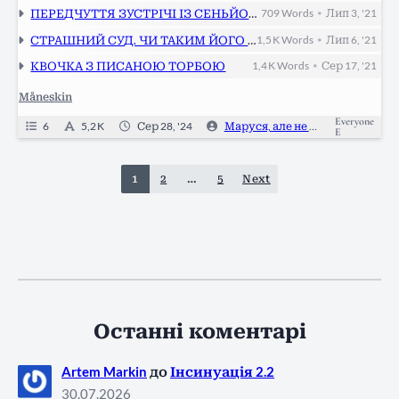
ПЕРЕДЧУТТЯ ЗУСТРІЧІ ІЗ СЕНЬЙОРИТОЮ НА ІМ’Я ФОРТУНА
709
Words
Лип 3, '21
•
СТРАШНИЙ СУД. ЧИ ТАКИМ ЙОГО ТІЛЬКИ МАЛЮЮТЬ?
1,5 K
Words
Лип 6, '21
•
КВОЧКА З ПИСАНОЮ ТОРБОЮ
1,4 K
Words
Сер 17, '21
•
Måneskin
Everyone
6
5,2 K
Сер 28, '24
Маруся, але не Чурай
0
E
1
2
…
5
Next
Останні коментарі
Artem Markin
до
Інсинуація 2.2
30.07.2026