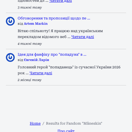
здібностей дл …
Читати далі
3 тижні тому
Обговорення та пропозиції щодо пе …
від
Artem Markin
Вітаю спільноту! Я працюю над українським
перекладом відомого веб …
Читати далі
4 тижні тому
Ідея для фанфіку про "попадуна" в …
від
Євгеній Ларін
Головний герой "попаданець" із сучасної України 2026
рок …
Читати далі
2 місяці тому
Home
Results for Fandom "Måneskin"
Про сайт