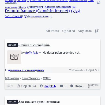
Як хмари, як вітер (Kumo no You ni Kaze no You ni (Like the Clouds, Like
the Wind)
(2)
хейтспіч (hatespeech music)
(10)
коли помер Хікару
(1)
Ґеншін Імпакт (Genshin Impact)
(755)
Ґобіт (Hobbit)
(4)
Ґоріллаз (Gorillaz)
(1)
All Posts
Updated
Any Date
дівчина зі сновидіннь
STORY
by
dolly lolly
—
No description provided yet.
дівчина зі сновидіннь
900
Words
Сер 4, '22
•
Måneskin
•
Ітан Торкіо
•
ОЖП
Everyone
1
Сер 28, '24
dolly lolly
0
Ongoing
E
Для тих, хто трохи втомився
STORY