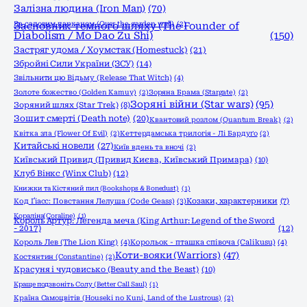
Залізна людина (Iron Man)
(70)
За садовим парканом (Over the garden wall)
Засновник темного шляху (The Founder of
(2)
Diabolism / Mo Dao Zu Shi)
(150)
Застряг удома / Хоумстак (Homestuck)
(21)
Збройні Сили України (ЗСУ)
(14)
Звільнити цю Відьму (Release That Witch)
(4)
Золоте божество (Golden Kamuy)
(2)
Зоряна Брама (Stargate)
(2)
Зоряні війни (Star wars)
(95)
Зоряний шлях (Star Trek)
(8)
Зошит смерті (Death note)
(20)
Квантовий розлом (Quantum Break)
(2)
Квітка зла (Flower Of Evil)
(2)
Кеттердамська трилогія - Лі Бардуґо
(2)
Китайські новели
(27)
Київ вдень та вночі
(2)
Київський Привид (Привид Києва, Київський Примара)
(10)
Клуб Вінкс (Winx Club)
(12)
Книжки та Кістяний пил (Bookshops & Bonedust)
(1)
Код Ґіасс: Повстання Лелуша (Code Geass)
(3)
Козаки, характерники
(7)
Кораліна(Coraline)
(1)
Король Артур: Легенда меча (King Arthur: Legend of the Sword
- 2017)
(12)
Король Лев (The Lion King)
(4)
Корольок - пташка співоча (Calikusu)
(4)
Коти-вояки (Warriors)
(47)
Костянтин (Constantine)
(2)
Красуня і чудовисько (Beauty and the Beast)
(10)
Краще подзвоніть Солу (Better Call Saul)
(1)
Країна Самоцвітів (Houseki no Kuni, Land of the Lustrous)
(2)