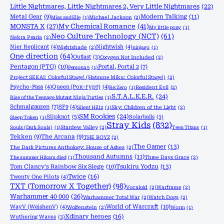
Little Nightmares, Little Nightmares 2, Very Little Nightmares
(22)
Metal Gear
(9)
Modern Talking
(11)
Mias and Elle
(1)
Michael Jackson
(2)
MONSTA X
(27)
My Chemical Romance
(41)
My little pony
(1)
Neo Culture Technology (NCT)
(61)
Nekra Psaria
(2)
Nier Replicant
(4)
Nightwish
(4)
Nightshade
(2)
ninjago
(1)
One direction
(64)
Outlast
(3)
Oxygen Not Included
(2)
Pentagon (PTG)
(10)
Portal, Portal 2
(7)
Persona 5
(1)
Project SEKAI: Colorful Stage! (Hatsune Miku: Colorful Stage!)
(2)
Psycho-Pass
(4)
Queen (Рок-гурт)
(4)
Re:Zero
(1)
Resident Evil
(2)
S.T.A.L.K.E.R.
(24)
Rise of the Teenage Mutant Ninja Turtles
(1)
Schmalgauzen
(7)
SF9
(4)
Silent Hill 2
(1)
Sky: Children of the Light
(2)
SM Rookies
(24)
Slipknot
(5)
Solarballs
(3)
Sleep Token
(1)
Stray Kids
(832)
Souls (Dark Souls)
(1)
Stardew Valley
(2)
Teen Titans
(1)
Tekken
(9)
The Arcana
(9)
THE BOYZ
(2)
The Gamer
(13)
The Dark Pictures Anthology: House of Ashes
(2)
Thousand Autumns
(11)
The summer Hikaru died
(1)
Three Days Grace
(2)
Tom Clancy's Rainbow Six Siege
(10)
Tsukiru Yodzu
(13)
Twice
(16)
Twenty One Pilots
(4)
TXT (Tomorrow X Together)
(98)
Vocaloid
(2)
Warframe
(2)
Warhammer 40 000
(26)
Warhammer Total War
(2)
Watch Dogs
(2)
World of Warcraft
(10)
WayV (WeishenV)
(4)
Wolfenstein
(2)
Worm
(1)
Xdinary heroes
(16)
Wuthering Waves
(3)