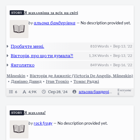
Я жахливіша за всіх на світі
STORY
by
альона бандерівна
—
No description provided yet.
Пробачте мені.
810
Words
Вер 13, '22
•
Вікторія, про що ти думала?!
1,3 K
Words
Вер 13, '22
•
Янголятко
849
Words
Вер 16, '22
•
Måneskin
•
Вікторія де Анжеліс (Victoria De Angelis, Måneskin)
•
Даміано Давид
•
Ітан Торкіо
•
Томас Раджі
Everyone
6
4,9 K
Сер 28, '24
альона бандерівна
1
E
Я жахлива!
STORY
by
rock frogy
—
No description provided yet.