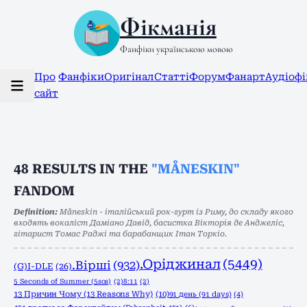
Фікманія
Фанфіки українською мовою
Про
Фанфіки
Оригінал
Статті
Форум
Фанарт
Аудіоф
сайт
48
RESULTS IN THE
"MÅNESKIN"
FANDOM
Definition:
Måneskin - італійський рок-гурт із Риму, до складу якого
входять вокаліст Даміано Давід, басистка Вікторія де Анджеліс,
гітарист Томас Раджі та барабанщик Ітан Торкіо.
.Оріджинал
(5449)
.Вірші
(932)
(G)I-DLE
(26)
5 Seconds of Summer (5sos)
(2)
8:11
(2)
13 Причин Чому (13 Reasons Why)
(10)
91 день (91 days)
(4)