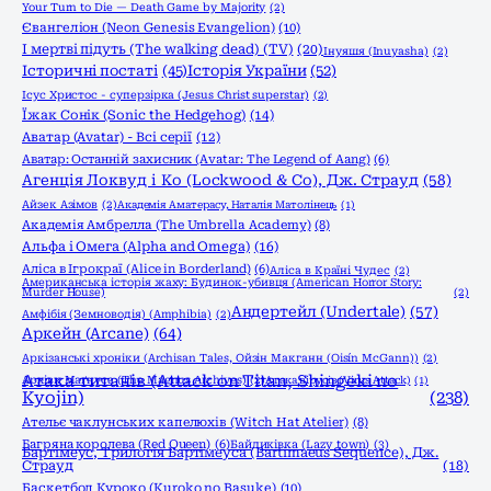
Your Turn to Die — Death Game by Majority
(2)
Євангеліон (Neon Genesis Evangelion)
(10)
І мертві підуть (The walking dead) (TV)
(20)
Інуяшя (Inuyasha)
(2)
Історичні постаті
(45)
Історія України
(52)
Ісус Христос - суперзірка (Jesus Christ superstar)
(2)
Їжак Сонік (Sonic the Hedgehog)
(14)
Аватар (Avatar) - Всі серії
(12)
Аватар: Останній захисник (Avatar: The Legend of Aang)
(6)
Агенція Локвуд і Кo (Lockwood & Co), Дж. Страуд
(58)
Айзек Азімов
(2)
Академія Аматерасу, Наталія Матолінець
(1)
Академія Амбрелла (The Umbrella Academy)
(8)
Альфа і Омега (Alpha and Omega)
(16)
Аліса в Ігрокраї (Alice in Borderland)
(6)
Аліса в Країні Чудес
(2)
Американська історія жаху: Будинок-убивця (American Horror Story:
Murder House)
(2)
Андертейл (Undertale)
(57)
Амфібія (Земноводія) (Amphibia)
(2)
Аркейн (Arcane)
(64)
Аркізанські хроніки (Archisan Tales, Ойзін Макганн (Oisín McGann))
(2)
Атака титанів (Attack on Titan, Shingeki no
Архіви Маґнуса (The Magnus Archives)
(2)
Атака вірусів (Virus Attack)
(1)
Kyojin)
(238)
Ательє чаклунських капелюхів (Witch Hat Atelier)
(8)
Багряна королева (Red Queen)
(6)
Байдиківка (Lazy town)
(3)
Бартімеус, Трилогія Бартімеуса (Bartimaeus Sequence), Дж.
Страуд
(18)
Баскетбол Куроко (Kuroko no Basuke)
(10)