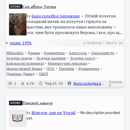
Сon affetto, Verona
STORY
by
його солодка перемога
—
Літній початок,
солодкий натяк на почуття і гіркота за
щастям, яке трапилося лише наполовину —
усе, чим була просякнута Верона, і все, про що
хотілося забути й покінчити. Бажаючи більше,
estate, 1996
4,7 K
Words
Лют 4, '24
•
ніж конкретного, Даміано Давід навідувався
до непримітної книжкової крамниці щосереди
Måneskin
•
Драма
•
Романтика
•
Алкоголь
•
Закоханість
•
та щоп’ятниці — іноді цілував, іноді відчував і
Згадки зради
•
Згадки паління
•
Згадки сексу
•
зовсім іноді думав. А ще — сміливо ігнорував
Книжкові крамниці
•
Нецензурна лексика
•
відчутний факт, що на півночі Італії, загалом-
Нещасливий фінал
•
ООС
•
Паління
•
Романтика
•
то, читали вкрай рідко.
Даміано Давид
•
ОЖП
Everyone
1
4,7 K
Чер 25, '25
його солодка перемога
1
E
Рожевий мармур
STORY
by
Маруся, але не Чурай
—
No description provided
yet.