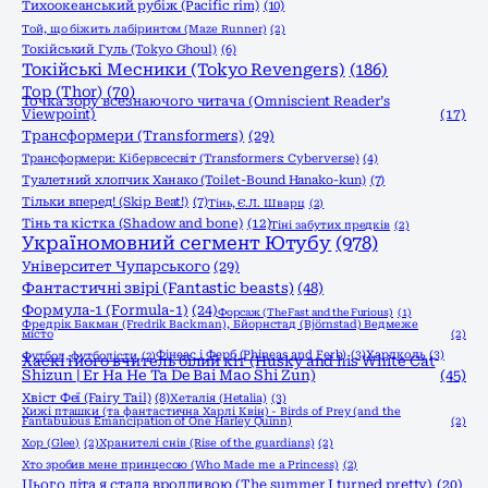
Тихоокеанський рубіж (Pacific rim)
(10)
Той, що біжить лабіринтом (Maze Runner)
(2)
Токійський Гуль (Tokyo Ghoul)
(6)
Токійські Месники (Tokyo Revengers)
(186)
Тор (Thor)
(70)
Точка зору всезнаючого читача (Omniscient Reader’s
Viewpoint)
(17)
Трансформери (Transformers)
(29)
Трансформери: Кібервсесвіт (Transformers: Cyberverse)
(4)
Туалетний хлопчик Ханако (Toilet-Bound Hanako-kun)
(7)
Тільки вперед! (Skip Beat!)
(7)
Тінь, Є.Л. Шварц
(2)
Тінь та кістка (Shadow and bone)
(12)
Тіні забутих предків
(2)
Україномовний сегмент Ютубу
(978)
Університет Чупарського
(29)
Фантастичні звірі (Fantastic beasts)
(48)
Формула-1 (Formula-1)
(24)
Форсаж (The Fast and the Furious)
(1)
Фредрік Бакман (Fredrik Backman), Бйорнстад (Björnstad) Ведмеже
місто
(2)
Фінеас і Ферб (Phineas and Ferb)
(3)
Хардколь
(3)
Футбол, футболісти
(2)
Хаскі і його вчитель білий кіт (Husky and his White Cat
Shizun | Er Ha He Ta De Bai Mao Shi Zun)
(45)
Хвіст Феї (Fairy Tail)
(8)
Хеталія (Hetalia)
(3)
Хижі пташки (та фантастична Харлі Квін) - Birds of Prey (and the
Fantabulous Emancipation of One Harley Quinn)
(2)
Хор (Glee)
(2)
Хранителі снів (Rise of the guardians)
(2)
Хто зробив мене принцесою (Who Made me a Princess)
(2)
Цього літа я стала вродливою (The summer I turned pretty)
(20)