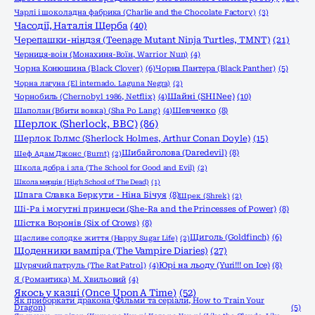
Чарлі і шоколадна фабрика (Charlie and the Chocolate Factory)
(3)
Часодії, Наталія Щерба
(40)
Черепашки-ніндзя (Teenage Mutant Ninja Turtles, TMNT)
(21)
Черниця-воiн (Монахиня-Воïн, Warrior Nun)
(4)
Чорна Конюшина (Black Clover)
(6)
Чорна Пантера (Black Panther)
(5)
Чорна лагуна (El internado. Laguna Negra)
(2)
Шайні (SHINee)
(10)
Чорнобиль (Chernobyl 1986, Netflix)
(4)
Шаполан (Вбити вовка) (Sha Po Lang)
(4)
Шевченко
(8)
Шерлок (Sherlock, ВВС)
(86)
Шерлок Голмс (Sherlock Holmes, Arthur Conan Doyle)
(15)
Шибайголова (Daredevil)
(8)
Шеф Адам Джонс (Burnt)
(2)
Школа добра і зла (The School for Good and Evil)
(2)
Школа мерців (High School of The Dead)
(1)
Шпага Славка Беркути - Ніна Бічуя
(8)
Шрек (Shrek)
(2)
Ші-Ра і могутні принцеси (She-Ra and the Princesses of Power)
(8)
Шістка Воронів (Six of Crows)
(8)
Щиголь (Goldfinch)
(6)
Щасливе солодке життя (Happy Sugar Life)
(2)
Щоденники вампіра (The Vampire Diaries)
(27)
Щурячий патруль (The Rat Patrol)
(4)
Юрі на льоду (Yuri!!! on Ice)
(8)
Я (Романтика) М. Хвильовий
(4)
Якось у казці (Once Upon A Time)
(52)
Як приборкати дракона (Фільми та серіали, How to Train Your
Dragon)
(5)