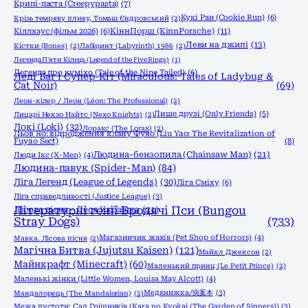
Крипі-паста (Creepypasta)
(7)
Кукі Ран (Cookie Run)
(6)
Крізь темряву пливу, Томаш Єндровський
(2)
КіннПорш (KinnPorsche)
(11)
Кіллхаус (фільм 2026)
(6)
Леви на джипі
(13)
Кістки (Bones)
(2)
Лабіринт (Labyrinth) 1986
(2)
Легенда П'яти Кілець (Legend of the Five Rings)
(1)
Легенда про куміхо (Tale of the Nine Tailed)
(6)
Леді Баг і Супер-Кіт (Miraculous: Tales of Ladybug &
Cat Noir)
(69)
Леон-кілер / Леон (Léon: The Professional)
(2)
Лише друзі (Only Friends)
(5)
Лицарі Некзо Найтс (Nexo Knights)
(2)
Локі (Loki)
(32)
Лоракс (The Lorax)
(2)
Льов Яо: відродження клану Фуяо (Liu Yao: The Revitalization of
Fuyao Sect)
(8)
Людина-бензопила (Chainsaw Man)
(21)
Люди Ікс (X-Men)
(4)
Людина-павук (Spider-Man)
(84)
Ліга Легенд (League of Legends)
(30)
Ліга Сміху
(6)
Ліга справедливості (Justice League)
(3)
Літературні генії Бродячі Пси (Bungou
Лісова пісня - Леся Українка
(21)
Stray Dogs)
(733)
Магазинчик жахів (Pet Shop of Horrors)
(4)
Мавка. Лісова пісня
(2)
Магічна Битва (Jujutsu Kaisen)
(121)
Майкл Джексон
(2)
Майнкрафт (Minecraft)
(60)
Маленький принц (Le Petit Prince)
(2)
Маленькі жінки (Little Women, Louisa May Alcott)
(4)
Медкнижка/病案本
(3)
Мандалорець (The Mandalorian)
(2)
Межа пустоти: Сад Грішників (Kara no Kyokai (The Garden of Sinners))
(3)