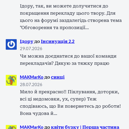
Ідору, так, ви можете долучитися до
покращення перекладу цього твору. Для
цього на форумі заздалегідь створена тема
"Обговорення та пропозиції…
Ідору
до
Інсинуація 2.2
29.07.2026
Чи можна доєднатися до вашої команди
перекладачів? Дякую за тяжку працю
MAKMarKo
до
синці
28.07.2026
Мило й прекрасно!! Піклування, доторки,
всі ці недомовки, ух, супер) Теж
сподіваюсь, що Ви повернетесь до роботи!
Вона чудова й…
MAKMarKo
до
квіти бузку | Перша частина