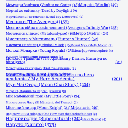
Мерлін (Merlin)
(49)
Мемуари Ванітаса (Vanitas no Carte)
(18)
Мертві до світанку (Dead by Daylight)
(9)
Мертві хлопці-детективи (Dead Boy Detectives)
(2)
Месники (The Avengers)
(155)
Месники: війна нескінченності (Avengers: Infinity War)
(28)
Метро (Metro)
(24)
Металопокаліпсис (Metalocalypse)
(10)
Мисливець х Мисливець (Hunter x Hunter)
(52)
Мислити як вбивця (Criminal Minds)
(5)
Моллі Мун (Molly Moon)
(2)
Молоді Монархи (Young Royals)
(25)
Мольфар (телесеріал)
(4)
Момент | Володимир Винниченко
(2)
Монолог Травниці (The Apothecary Diaries, Kusuriya no
hitorigoto)
(21)
Монстри на канікулах (Hotel Transylvania)
(2)
Моцарт. Рок опера (Mozart, l'opéra rock)
Моя Геройська Академія (Boku no hero
(2)
academia / My Hero Academia)
(201)
Мун Чаі Сторі (Moon Chai Story)
(204)
Мігрант, Марина та Сергій Дяченки
(2)
Мій маленький поні (My Little Pony)
(24)
Міністерство Часу (El Ministerio del Tiempo)
(2)
Міфологія
(40)
Місячний лицар (Moon Knight)
(21)
Над зозулиним гніздом (One Flew over the Cuckoo's Nest)
(2)
Надприродне (Supernatural)
(242)
Нана (Nana)
(4)
Наруто (Naruto)
(379)