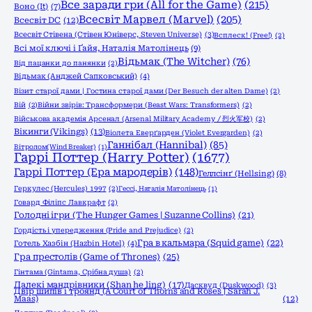
Все заради гри (All for the Game)
(215)
Воно (It)
(7)
Всесвіт Марвел (Marvel)
(205)
Всесвіт DC
(12)
Всесвіт Стівена (Стівен Юніверс, Steven Universe)
(3)
Всплеск! (Free!)
(2)
Всі мої ключі і Ґайя, Наталія Матолінець
(9)
Відьмак (The Witcher)
(76)
Від пацанки до панянки
(2)
Відьмак (Анджей Сапковський)
(4)
Візит старої дами | Гостина старої дами (Der Besuch der alten Dame)
(2)
Вій
(2)
Війни звірів: Трансформери (Beast Wars: Transformers)
(2)
Військова академія Арсенал (Arsenal Military Academy / 烈火军校)
(2)
Вікинги (Vikings)
(13)
Віолета Еверґарден (Violet Evergarden)
(2)
Ганнібал (Hannibal)
(85)
Вітролом(Wind Breaker)
(1)
Гаррі Поттер (Harry Potter)
(1677)
Гаррі Поттер (Ера мародерів)
(148)
Геллсінґ (Hellsing)
(8)
Геркулес (Hercules) 1997
(2)
Гессі, Наталія Матолінець
(1)
Говард Філіпс Лавкрафт
(2)
Голодні ігри (The Hunger Games | Suzanne Collins)
(21)
Гордість і упередження (Pride and Prejudice)
(2)
Гра в кальмара (Squid game)
(22)
Готель Хазбін (Hazbin Hotel)
(4)
Гра престолів (Game of Thrones)
(25)
Гінтама (Gintama, Срібна душа)
(2)
Далекі мандрівники (Shan he ling)
(17)
Дасквуд (Duskwood)
(3)
Двір шипів і троянд (A Court of Thorns and Roses | Sarah J.
Maas)
(12)