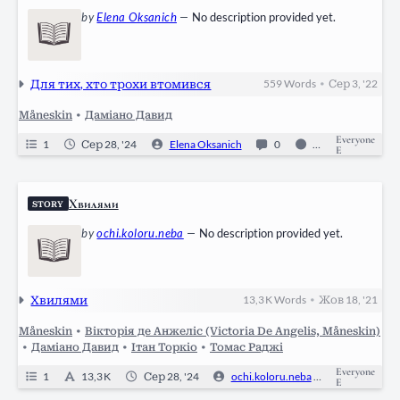
by
Elena Oksanich
—
No description provided yet.
Для тих, хто трохи втомився
559
Words
Сер 3, '22
•
Måneskin
•
Даміано Давид
Everyone
1
Сер 28, '24
Elena Oksanich
0
Ongoing
E
Хвилями
STORY
by
ochi.koloru.neba
—
No description provided yet.
Хвилями
13,3 K
Words
Жов 18, '21
•
Måneskin
•
Вікторія де Анжеліс (Victoria De Angelis, Måneskin)
•
Даміано Давид
•
Ітан Торкіо
•
Томас Раджі
Everyone
1
13,3 K
Сер 28, '24
ochi.koloru.neba
0
Ong
E