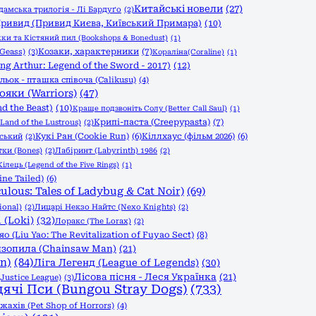
Китайські новели
(27)
дамська трилогія - Лі Бардуґо
(2)
ривид (Привид Києва, Київський Примара)
(10)
и та Кістяний пил (Bookshops & Bonedust)
(1)
Козаки, характерники
(7)
Geass)
(3)
Кораліна(Coraline)
(1)
g Arthur: Legend of the Sword - 2017)
(12)
льок - пташка співоча (Calikusu)
(4)
ояки (Warriors)
(47)
d the Beast)
(10)
Краще подзвоніть Солу (Better Call Saul)
(1)
Крипі-паста (Creepypasta)
(7)
Land of the Lustrous)
(2)
Кукі Ран (Cookie Run)
(6)
Кіллхаус (фільм 2026)
(6)
вський
(2)
тки (Bones)
(2)
Лабіринт (Labyrinth) 1986
(2)
ілець (Legend of the Five Rings)
(1)
ine Tailed)
(6)
ulous: Tales of Ladybug & Cat Noir)
(69)
ional)
(2)
Лицарі Некзо Найтс (Nexo Knights)
(2)
 (Loki)
(32)
Лоракс (The Lorax)
(2)
(Liu Yao: The Revitalization of Fuyao Sect)
(8)
зопила (Chainsaw Man)
(21)
n)
(84)
Ліга Легенд (League of Legends)
(30)
Лісова пісня - Леся Українка
(21)
Justice League)
(3)
дячі Пси (Bungou Stray Dogs)
(733)
ахів (Pet Shop of Horrors)
(4)