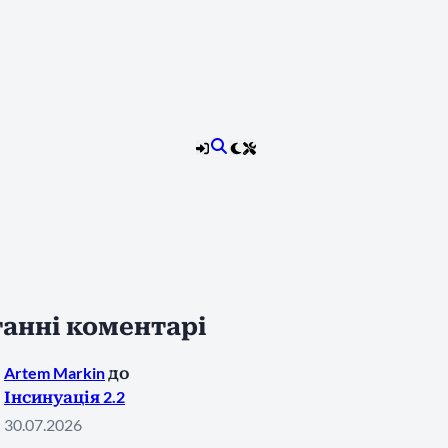
анні коментарі
Artem Markin
до
Інсинуація 2.2
30.07.2026