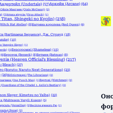
Аркейн (Arcane)
(64)
Андертейл (Undertale)
(57)
, Ойзін Макганн (Oisín McGann))
(2)
s)
(2)
Атака вірусів (Virus Attack)
(1)
Titan, Shingeki no Kyojin)
(238)
itch Hat Atelier)
(8)
Багряна королева (Red Queen)
(6)
а (Bartimaeus Sequence), Дж. Страуд
(18)
asuke)
(10)
e Vampire Slayer)
(1)
Безсоромні (Shameless)
(15)
erds)
(3)
(6)
Берсерк (Berserk)
(8)
Бетмен (Batman)
(8)
в (Heaven Official’s Blessing)
(217)
 (Bleach)
(27)
о (Boruto: Naruto Next Generations)
(23)
)
(20)
Бібліотекарі (The Librarians)
(2)
Вартові (Watchmen)
(2)
панчмен (One Punch Man)
(1)
Guardians of the Citadel 1. Axlin’s Bestiary)
(2)
Оно
n Slayer: Kimetsu no Yaiba)
(22)
а (Muhtesem Yuzyil: Kosem)
(5)
фо
ерсаль (Versailles)
(2)
Весілля вченого Рю
(1)
еральд Бром)
(2)
ів ти будеш цнотливим, то станеш чарівником? (Cherry