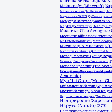
Магічна Битва (Jujutsu Ka
Майнкрафт (Minecraft)
(60)
Маленькі жінки (Little Women, Lou
Медкнижка/病案本
(3)
Межа пустоти:
Мемуари Ванітаса (Vanitas no 
Мертві до світанку (Dead by Day
Месники (The Avengers)
Месники: війна нескінченност
Металопокаліпсис (Metalocalyp
Мисливець х Мисливець (Hu
Мислити як вбивця (Criminal Min
Молоді Монархи (Young Royal
Момент | Володимир Винниченко
(2
Монолог Травниці (The Apothec
Монстри на канікулах (Hotel Transyl
Моя Геройська Академія 
Academia)
Мун Чаі Сторі (Moon Cha
Мій маленький поні (My Little
Місячний лицар (Moon Knight
Над зозулиним гніздом (One Flew ove
Надприродне (Supernatu
Наруто (Naruto)
(379)
Наш прапор означає смерть (