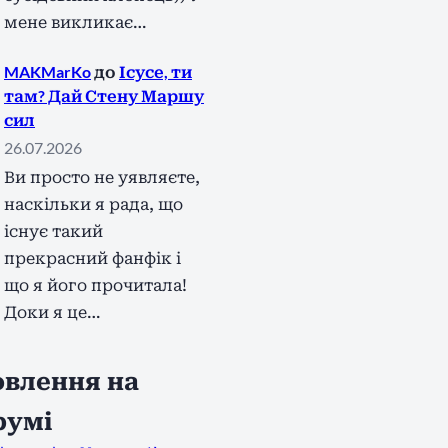
мене викликає…
MAKMarKo
до
Ісусе, ти
там? Дай Стену Маршу
сил
26.07.2026
Ви просто не уявляєте,
наскільки я рада, що
існує такий
прекрасний фанфік і
що я його прочитала!
Доки я це…
влення на
румі