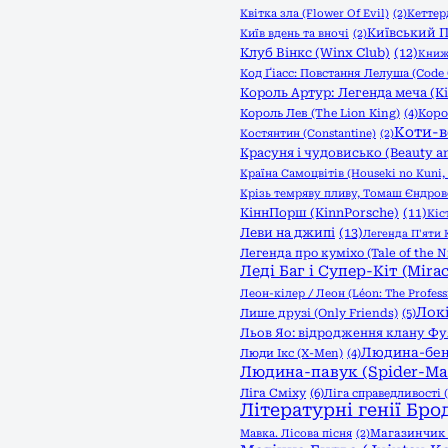
Квітка зла (Flower Of Evil)
(2)
Кеттер
Київський П
Київ вдень та вночі
(2)
Клуб Вінкс (Winx Club)
(12)
Книжк
Код Ґіасс: Повстання Лелуша (Code 
Король Артур: Легенда меча (Kin
Король Лев (The Lion King)
(4)
Коро
Коти-в
Костянтин (Constantine)
(2)
Красуня і чудовисько (Beauty an
Країна Самоцвітів (Houseki no Kuni, 
Крізь темряву пливу, Томаш Єндро
КіннПорш (KinnPorsche)
(11)
Кіс
Леви на джипі
(13)
Легенда П'яти К
Легенда про куміхо (Tale of the N
Леді Баг і Супер-Кіт (Mirac
Леон-кілер / Леон (Léon: The Profess
Локі
Лише друзі (Only Friends)
(5)
Льов Яо: відродження клану Фуяо 
Людина-бен
Люди Ікс (X-Men)
(4)
Людина-павук (Spider-Ma
Ліга Сміху
(6)
Ліга справедливості (
Літературні генії Бро
Мавка. Лісова пісня
(2)
Магазинчик ж