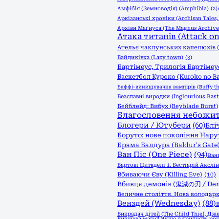
Амфібія (Земноводія) (Amphibia)
(2)
Аркізанські хроніки (Archisan Tales
Архіви Маґнуса (The Magnus Archive
Атака титанів (Attack on 
Ательє чаклунських капелюхів (W
Байдиківка (Lazy town)
(3)
Бартімеус, Трилогія Бартімеус
Баскетбол Куроко (Kuroko no B
Баффі-винищувачка вампірів (Buffy th
Безславні виродки (Inglourious Bast
Бейблейд: Вибух (Beyblade Burst)
Благословення небожителі
Блогери / Ютубери
(60)
Бліч
Боруто: нове покоління Нарут
Брама Балдура (Baldur's Gate
Ван Піс (One Piece)
(94)
Ван
Вартові Цитаделі 1. Бестіарій Акслін (
Вбиваючи Єву (Killing Eve)
(10)
Вбивця демонів (鬼滅の刃 / Demo
Величне століття. Нова володарк
Венздей (Wednesday)
(88)
В
Викрадач дітей (The Child Thief, Дж
Вишнева магія! Якщо в тридцять рок