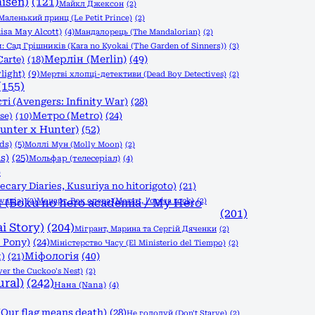
isen)
(121)
Майкл Джексон
(2)
Маленький принц (Le Petit Prince)
(2)
isa May Alcott)
(4)
Мандалорець (The Mandalorian)
(2)
 Сад Грішників (Kara no Kyokai (The Garden of Sinners))
(3)
Мерлін (Merlin)
(49)
Carte)
(18)
light)
(9)
Мертві хлопці-детективи (Dead Boy Detectives)
(2)
(155)
і (Avengers: Infinity War)
(28)
Метро (Metro)
(24)
se)
(10)
nter x Hunter)
(52)
ds)
(5)
Моллі Мун (Molly Moon)
(2)
s)
(25)
Мольфар (телесеріал)
(4)
)
ary Diaries, Kusuriya no hitorigoto)
(21)
vania)
(Boku no hero academia / My Hero
(2)
Моцарт. Рок опера (Mozart, l'opéra rock)
(2)
(201)
i Story)
(204)
Мігрант, Марина та Сергій Дяченки
(2)
 Pony)
(24)
Міністерство Часу (El Ministerio del Tiempo)
(2)
Міфологія
(40)
)
(21)
r the Cuckoo's Nest)
(2)
ral)
(242)
Нана (Nana)
(4)
Our flag means death)
(28)
Не голодуй (Don't Starve)
(2)