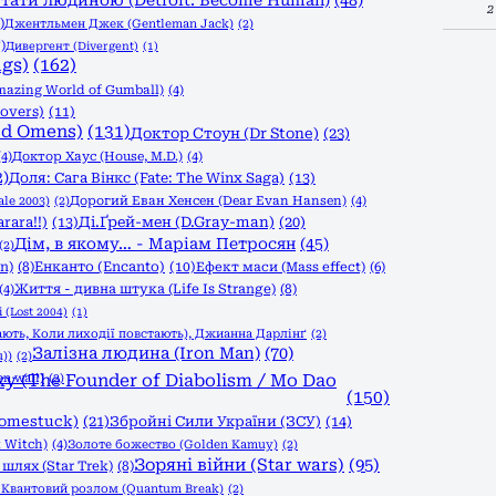
тати людиною (Detroit: Become Human)
(48)
2
)
Джентльмен Джек (Gentleman Jack)
(2)
)
Дивергент (Divergent)
(1)
ngs)
(162)
azing World of Gumball)
(4)
overs)
(11)
od Omens)
(131)
Доктор Стоун (Dr Stone)
(23)
(4)
Доктор Хаус (House, M.D.)
(4)
2)
Доля: Сага Вінкс (Fate: The Winx Saga)
(13)
le 2003)
(2)
Дорогий Еван Хенсен (Dear Evan Hansen)
(4)
rara!!)
(13)
Ді.Ґрей-мен (D.Gray-man)
(20)
Дім, в якому… - Маріам Петросян
(45)
(2)
n)
(8)
Енканто (Encanto)
(10)
Ефект маси (Mass effect)
(6)
Життя - дивна штука (Life Is Strange)
(8)
(4)
 (Lost 2004)
(1)
ають, Коли лиходії повстають), Джианна Дарлінґ
(2)
Залізна людина (Iron Man)
(70)
))
(2)
n wall)
 (The Founder of Diabolism / Mo Dao
(2)
(150)
Homestuck)
(21)
Збройні Сили України (ЗСУ)
(14)
 Witch)
(4)
Золоте божество (Golden Kamuy)
(2)
Зоряні війни (Star wars)
(95)
шлях (Star Trek)
(8)
)
Квантовий розлом (Quantum Break)
(2)