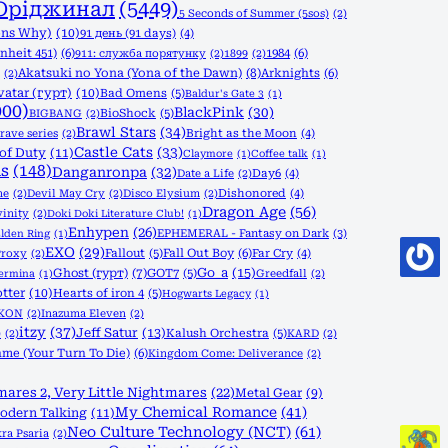
Оріджинал
(5449)
5 Seconds of Summer (5sos)
(2)
ons Why)
(10)
91 день (91 days)
(4)
nheit 451)
(6)
1984
(6)
911: служба порятунку
(2)
1899
(2)
Akatsuki no Yona (Yona of the Dawn)
(8)
Arknights
(6)
(2)
vatar (гурт)
(10)
Bad Omens
(5)
Baldur's Gate 3
(1)
000)
BlackPink
(30)
BioShock
(5)
BIGBANG
(2)
Brawl Stars
(34)
rave series
(2)
Bright as the Moon
(4)
Castle Cats
(33)
 of Duty
(11)
Claymore
(1)
Coffee talk
(1)
s
(148)
Danganronpa
(32)
Date a Life
(2)
Day6
(4)
ne
(2)
Devil May Cry
(2)
Disco Elysium
(2)
Dishonored
(4)
Dragon Age
(56)
vinity
(2)
Doki Doki Literature Club!
(1)
Enhypen
(26)
EPHEMERAL - Fantasy on Dark
(3)
lden Ring
(1)
EXO
(29)
Fallout
(5)
Fall Out Boy
(6)
Proxy
(2)
Far Cry
(4)
Go_a
(15)
Ghost (гурт)
(7)
GOT7
(5)
Greedfall
(2)
Termina
(1)
tter
(10)
Hearts of iron 4
(5)
Hogwarts Legacy
(1)
iKON
(2)
Inazuma Eleven
(2)
itzy
(37)
Jeff Satur
(13)
Kalush Orchestra
(5)
)
(2)
KARD
(2)
me (Your Turn To Die)
(6)
Kingdom Come: Deliverance
(2)
mares 2, Very Little Nightmares
(22)
Metal Gear
(9)
My Chemical Romance
(41)
odern Talking
(11)
Neo Culture Technology (NCT)
(61)
ra Psaria
(2)