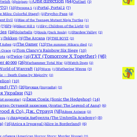
One direction
(64)
htwish
(4)
Outlast
(3)
ninjago
(1)
PTG)
(10)
Portal, Portal 2
(7)
Persona 5
(1)
e Miku: Colorful Stage!)
(2)
Psycho-Pass
(4)
ent Evil
(2)
Rise of the Teenage Mutant Ninja Turtles
(1)
(7)
SF9
(4)
Sky: Children of the Light
(2)
Silent Hill 2
(1)
ies
(24)
Solarballs
(3)
Stardew Valley
(2)
Souls (Dark Souls)
(1)
Tekken
(9)
The Arcana
(9)
THE BOYZ
(2)
(1)
The Gamer
(13)
f Ashes
(2)
The summer Hikaru died
(1)
Tom Clancy's Rainbow Six Siege
(10)
s Grace
(2)
TXT (Tomorrow X Together)
(98)
Twice
(16)
ots
(4)
 40 000
(26)
Warhammer Total War
(2)
Watch Dogs
(2)
World of Warcraft
(10)
Wuthering Waves
(3)
Worm
(1)
Die — Death Game by Majority
(2)
elion)
(10)
ead) (TV)
(20)
Інуяшя (Inuyasha)
(2)
ія України
(52)
Їжак Сонік (Sonic the Hedgehog)
(14)
st superstar)
(2)
атар: Останній захисник (Avatar: The Legend of Aang)
(6)
wood & Co), Дж. Страуд
(58)
Айзек Азімов
(2)
Академія Амбрелла (The Umbrella Academy)
(8)
ець
(1)
a)
(16)
Аліса в Ігрокраї (Alice in Borderland)
(6)
-убивця (American Horror Story: Murder House)
(2)