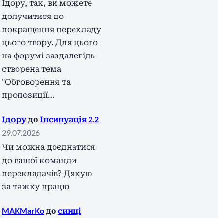
Ідору, так, ви можете
долучитися до
покращення перекладу
цього твору. Для цього
на форумі заздалегідь
створена тема
"Обговорення та
пропозиції…
Ідору
до
Інсинуація 2.2
29.07.2026
Чи можна доєднатися
до вашої команди
перекладачів? Дякую
за тяжку працю
MAKMarKo
до
синці