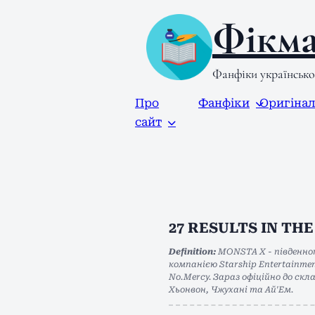
Фікма
Фанфіки українськ
Про
Фанфіки
Оригіна
сайт
27
RESULTS IN TH
Definition:
MONSTA X - південнок
компанією Starship Entertainme
No.Mercy. Зараз офіційно до скл
Хьонвон, Чжухані та Ай'Ем.