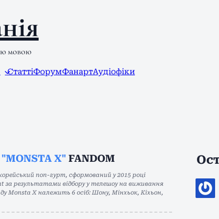
нія
ою мовою
л
Статті
Форум
Фанарт
Аудіофіки
E
"MONSTA X"
FANDOM
Ост
орейський поп-гурт, сформований у 2015 році
nt за результатами відбору у телешоу на виживання
аду Monsta X належить 6 осіб: Шону, Мінхьок, Кіхьон,