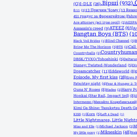
.
.Вірші
(932)
(G)I-DLE
(26)
13 Причин Чому (13 Reas
8:11
(2)
451 градус за Фаренгейтом (Fahre
Ace attorney (всі ігри серії)
(2)
AESPA
ATEEZ
(63)
Assassin's creed
(9)
A
Bangtan Boys (BTS)
(1
Blind Channel
(3)
B
Black Veil Brides
(1)
Call
Bring Me The Horizon
(3)
BTS
(2)
Countryhuman
Countryballs
(2)
DBSK/TVXQ/Tohoshinki
(5)
Deltaru
Disney: Twisted-Wonderland
(5)
Di
Dreamcatcher
(11)
Eddsworld
(8)
E
Episode. My first kiss
(28)
Ergo 
Fate/stay night
(4)
Fear & Hunger 2: 
Guns N' Roses
(8)
Harry Po
Hades
(2)
Honkai (Star Rail, Impact 3rd)
(8)
Intermezzo (Михайло Коцюбинський
Kimi Ga Shine: Tasuketsu Death Ga
Korn
(5)
KISS
(1)
Left 4 Dead
(1)
Little Nightmares, Little Night
M
Michael Jackson
(2)
Mias and Elle
(1)
Måneskin
(48)
Nek
My little pony
(1)