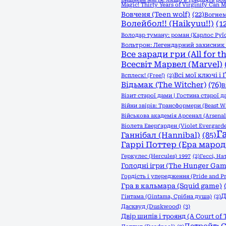
Magic! Thirty Years of Virginity Can 
Вовченя (Teen wolf)
(22)
Вогнем
Волейбол!! (Haikyuu!!)
(1
Володар туману: роман (Карлос Руї
Вольтрон: Легендарний захисник (
Все заради гри (All for t
Всесвіт Марвел (Marvel)
Всі мої ключі і
Всплеск! (Free!)
(2)
Відьмак (The Witcher)
(76)
В
Візит старої дами | Гостина старої д
Війни звірів: Трансформери (Beast Wa
Військова академія Арсенал (Arsena
Віолета Еверґарден (Violet Evergard
Г
Ганнібал (Hannibal)
(85)
Гаррі Поттер (Ера марод
Геркулес (Hercules) 1997
(2)
Гессі, На
Голодні ігри (The Hunger Game
Гордість і упередження (Pride and Pr
Гра в кальмара (Squid game)
Д
Гінтама (Gintama, Срібна душа)
(2)
Дасквуд (Duskwood)
(3)
Двір шипів і троянд (A Court of 