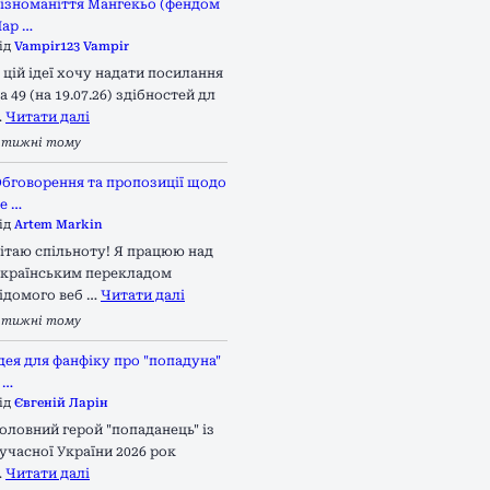
ізноманіття Мангекьо (фендом
ар …
ід
Vampir123 Vampir
 цій ідеї хочу надати посилання
а 49 (на 19.07.26) здібностей дл
…
Читати далі
 тижні тому
бговорення та пропозиції щодо
е …
ід
Artem Markin
ітаю спільноту! Я працюю над
країнським перекладом
ідомого веб …
Читати далі
 тижні тому
дея для фанфіку про "попадуна"
 …
ід
Євгеній Ларін
оловний герой "попаданець" із
учасної України 2026 рок
…
Читати далі