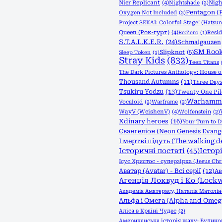
Nier Replicant
(4)
Nightshade
(2)
Nig
Pentagon (
Oxygen Not Included
(2)
Project SEKAI: Colorful Stage! (Hatsun
Queen (Рок-гурт)
(4)
Resid
Re:Zero
(1)
S.T.A.L.K.E.R.
(24)
Schmalgauzen
SM Rook
Slipknot
(5)
Sleep Token
(1)
Stray Kids
(832)
Teen Titans
The Dark Pictures Anthology: House o
Thousand Autumns
(11)
Three Day
Tsukiru Yodzu
(13)
Twenty One Pil
Warhammer
Vocaloid
(2)
Warframe
(2)
WayV (WeishenV)
(4)
Wolfenstein
(2)
Xdinary heroes
(16)
Your Turn to 
Євангеліон (Neon Genesis Evang
І мертві підуть (The walking d
Історичні постаті
(45)
Істор
Ісус Христос - суперзірка (Jesus Chri
Аватар (Avatar) - Всі серії
(12)
Ав
Агенція Локвуд і Кo (Lock
Академія Аматерасу, Наталія Матолін
Альфа і Омега (Alpha and Omeg
Аліса в Країні Чудес
(2)
Американська історія жаху: Будинок