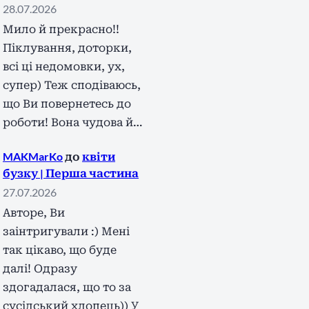
28.07.2026
Мило й прекрасно!!
Піклування, доторки,
всі ці недомовки, ух,
супер) Теж сподіваюсь,
що Ви повернетесь до
роботи! Вона чудова й…
MAKMarKo
до
квіти
бузку | Перша частина
27.07.2026
Авторе, Ви
заінтригували :) Мені
так цікаво, що буде
далі! Одразу
здогадалася, що то за
сусідський хлопець)) У