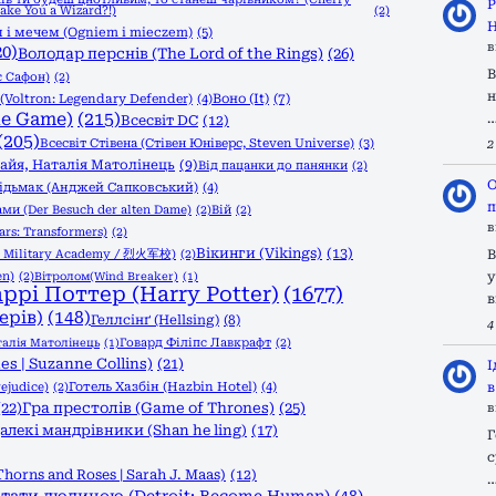
Р
Make You a Wizard?!)
(2)
Н
 і мечем (Ogniem i mieczem)
(5)
в
20)
Володар перснів (The Lord of the Rings)
(26)
В
с Сафон)
(2)
н
Воно (It)
(7)
Voltron: Legendary Defender)
(4)
he Game)
(215)
Всесвіт DC
(12)
(205)
Всесвіт Стівена (Стівен Юніверс, Steven Universe)
(3)
2
 Ґайя, Наталія Матолінець
(9)
Від пацанки до панянки
(2)
О
ідьмак (Анджей Сапковський)
(4)
п
ами (Der Besuch der alten Dame)
(2)
Вій
(2)
в
rs: Transformers)
(2)
Вікинги (Vikings)
(13)
l Military Academy / 烈火军校)
(2)
В
en)
(2)
у
Вітролом(Wind Breaker)
(1)
аррі Поттер (Harry Potter)
(1677)
в
ерів)
(148)
Геллсінґ (Hellsing)
(8)
4
Говард Філіпс Лавкрафт
(2)
талія Матолінець
(1)
s | Suzanne Collins)
(21)
І
ejudice)
(2)
Готель Хазбін (Hazbin Hotel)
(4)
в
(22)
Гра престолів (Game of Thrones)
(25)
в
алекі мандрівники (Shan he ling)
(17)
Г
с
Thorns and Roses | Sarah J. Maas)
(12)