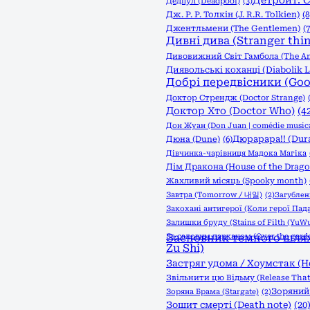
Детройт: С
Дедпул (Deadpool)
(3)
Дж. Р. Р. Толкін (J. R.R. Tolkien)
(8
Джентльмени (The Gentlemen)
(7
Дивні дива (Stranger thi
Дивовижний Світ Гамбола (The Am
Диявольські коханці (Diabolik L
Добрі передвісники (Go
Доктор Стрендж (Doctor Strange)
Доктор Хто (Doctor Who)
(4
Дон Жуан (Don Juan | comédie musica
Дюрарара!! (Dura
Дюна (Dune)
(6)
Дівчинка-чарівниця Мадока Магіка
Дім Дракона (House of the Drago
Жахливий місяць (Spooky month)
Завтра (Tomorrow / 내일)
(2)
Загублені
Закохані антигерої (Коли герої Пад
Залишки бруду (Stains of Filth (YuWu
За садовим парканом (Over the garde
Засновник темного шляху
Zu Shi)
Застряг удома / Хоумстак (
Звільнити цю Відьму (Release That
Зоряний 
Зоряна Брама (Stargate)
(2)
Зошит смерті (Death note)
(20