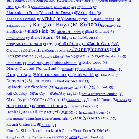
451 градус за Фаренгейтом (Fahrenheit 451)
(6)
911: служба порятунку
(2)
1984
(6)
1899
(2)
Ace attorney (всі ігри серії)
(2)
AESPA
(2)
Akatsuki no Yona (Yona of the Dawn)
(8)
Arknights
(6)
ATEEZ
(63)
Assassin's creed
(9)
Avatar (гурт)
(10)
Bad Omens
(5)
Bangtan Boys (BTS)
(1000)
Baldur's Gate 3
(1)
BIGBANG
(2)
BlackPink
(30)
BioShock
(5)
Blind Channel
(3)
Black Veil Brides
(1)
Brawl Stars
(34)
Bright as the Moon
(4)
Brave series
(2)
Castle Cats
(33)
Call of Duty
(11)
Bring Me The Horizon
(3)
BTS
(2)
Countryhumans
(148)
Claymore
(1)
Coffee talk
(1)
Countryballs
(2)
Danganronpa
(32)
Day6
(4)
DBSK/TVXQ/Tohoshinki
(5)
Date a Life
(2)
Dishonored
(4)
Deltarune
(2)
Devil May Cry
(2)
Disco Elysium
(2)
Disney: Twisted-Wonderland
(5)
Divinity
(2)
Doki Doki Literature Club!
(1)
Dragon Age
(56)
Dreamcatcher
(11)
Eddsworld
(8)
Elden Ring
(1)
Enhypen
(26)
EPHEMERAL - Fantasy on Dark
(3)
Episode. My first kiss
(28)
EXO
(29)
Fallout
(5)
Ergo Proxy
(2)
Fall Out Boy
(6)
Far Cry
(4)
Fate/stay night
(4)
Fear & Hunger 2: Termina
(1)
Go_a
(15)
Ghost (гурт)
(7)
GOT7
(5)
Guns N' Roses
(8)
Greedfall
(2)
Hades
(2)
Harry Potter
(10)
Hearts of iron 4
(5)
Hogwarts Legacy
(1)
Honkai (Star Rail, Impact 3rd)
(8)
iKON
(2)
Inazuma Eleven
(2)
itzy
(37)
Jeff Satur
(13)
Intermezzo (Михайло Коцюбинський)
(2)
Kalush Orchestra
(5)
KARD
(2)
Kimi Ga Shine: Tasuketsu Death Game (Your Turn To Die)
(6)
Korn
(5)
Kingdom Come: Deliverance
(2)
KISS
(1)
Left 4 Dead
(1)