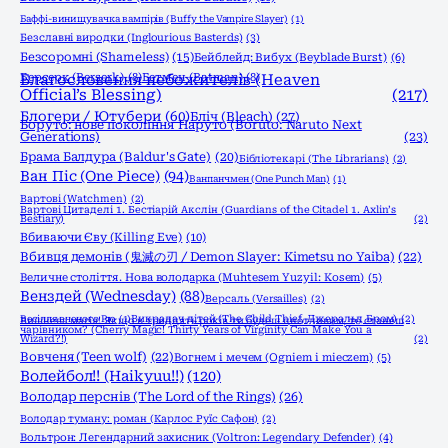
Баффі-винищувачка вампірів (Buffy the Vampire Slayer)
(1)
Безславні виродки (Inglourious Basterds)
(3)
Безсоромні (Shameless)
(15)
Бейблейд: Вибух (Beyblade Burst)
(6)
Берсерк (Berserk)
Благословення небожителів (Heaven
(8)
Бетмен (Batman)
(8)
Official’s Blessing)
(217)
Блогери / Ютубери
(60)
Бліч (Bleach)
(27)
Боруто: нове покоління Наруто (Boruto: Naruto Next
Generations)
(23)
Брама Балдура (Baldur's Gate)
(20)
Бібліотекарі (The Librarians)
(2)
Ван Піс (One Piece)
(94)
Ванпанчмен (One Punch Man)
(1)
Вартові (Watchmen)
(2)
Вартові Цитаделі 1. Бестіарій Акслін (Guardians of the Citadel 1. Axlin’s
Bestiary)
(2)
Вбиваючи Єву (Killing Eve)
(10)
Вбивця демонів (鬼滅の刃 / Demon Slayer: Kimetsu no Yaiba)
(22)
Величне століття. Нова володарка (Muhtesem Yuzyil: Kosem)
(5)
Венздей (Wednesday)
(88)
Версаль (Versailles)
(2)
Весілля вченого Рю
(1)
Викрадач дітей (The Child Thief, Джеральд Бром)
(2)
Вишнева магія! Якщо в тридцять років ти будеш цнотливим, то станеш
чарівником? (Cherry Magic! Thirty Years of Virginity Can Make You a
Wizard?!)
(2)
Вовченя (Teen wolf)
(22)
Вогнем і мечем (Ogniem i mieczem)
(5)
Волейбол!! (Haikyuu!!)
(120)
Володар перснів (The Lord of the Rings)
(26)
Володар туману: роман (Карлос Руїс Сафон)
(2)
Вольтрон: Легендарний захисник (Voltron: Legendary Defender)
(4)