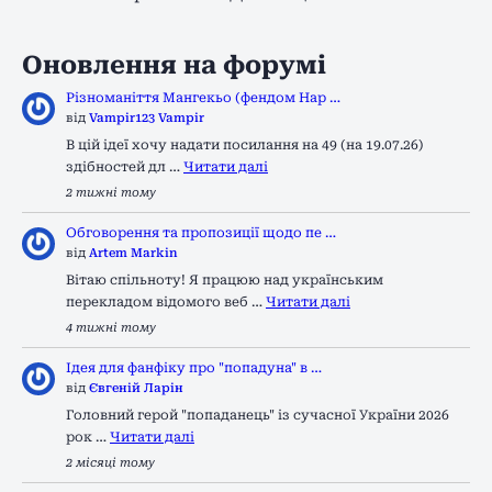
Оновлення на форумі
Різноманіття Мангекьо (фендом Нар …
від
Vampir123 Vampir
В цій ідеї хочу надати посилання на 49 (на 19.07.26)
здібностей дл …
Читати далі
2 тижні тому
Обговорення та пропозиції щодо пе …
від
Artem Markin
Вітаю спільноту! Я працюю над українським
перекладом відомого веб …
Читати далі
4 тижні тому
Ідея для фанфіку про "попадуна" в …
від
Євгеній Ларін
Головний герой "попаданець" із сучасної України 2026
рок …
Читати далі
2 місяці тому