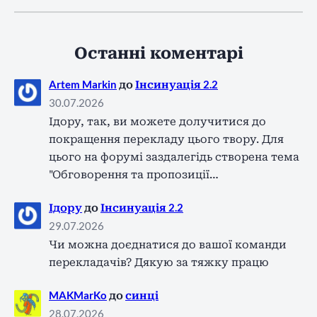
Останні коментарі
Artem Markin
до
Інсинуація 2.2
30.07.2026
Ідору, так, ви можете долучитися до
покращення перекладу цього твору. Для
цього на форумі заздалегідь створена тема
"Обговорення та пропозиції…
Ідору
до
Інсинуація 2.2
29.07.2026
Чи можна доєднатися до вашої команди
перекладачів? Дякую за тяжку працю
MAKMarKo
до
синці
28.07.2026