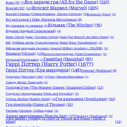
Все заради гри (All for the Game)
(215)
Воно (It)
(7)
Всесвіт Марвел (Marvel)
(205)
Всесвіт DC
(12)
Всесвіт Стівена (Стівен Юніверс, Steven Universe)
(3)
Всплеск! (Free!)
(2)
Всі мої ключі і Ґайя, Наталія Матолінець
(9)
Відьмак (The Witcher)
(76)
Від пацанки до панянки
(2)
Відьмак (Анджей Сапковський)
(4)
Візит старої дами | Гостина старої дами (Der Besuch der alten Dame)
(2)
Вій
(2)
Війни звірів: Трансформери (Beast Wars: Transformers)
(2)
Військова академія Арсенал (Arsenal Military Academy / 烈火军校)
(2)
Вікинги (Vikings)
(13)
Віолета Еверґарден (Violet Evergarden)
(2)
Ганнібал (Hannibal)
(85)
Вітролом(Wind Breaker)
(1)
Гаррі Поттер (Harry Potter)
(1677)
Гаррі Поттер (Ера мародерів)
(148)
Геллсінґ (Hellsing)
(8)
Геркулес (Hercules) 1997
(2)
Гессі, Наталія Матолінець
(1)
Говард Філіпс Лавкрафт
(2)
Голодні ігри (The Hunger Games | Suzanne Collins)
(21)
Гордість і упередження (Pride and Prejudice)
(2)
Гра в кальмара (Squid game)
(22)
Готель Хазбін (Hazbin Hotel)
(4)
Гра престолів (Game of Thrones)
(25)
Гінтама (Gintama, Срібна душа)
(2)
Далекі мандрівники (Shan he ling)
(17)
Дасквуд (Duskwood)
(3)
Двір шипів і троянд (A Court of Thorns and Roses | Sarah J.
Maas)
(12)