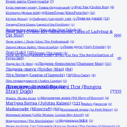
Крипі-паста (Creepypasta)
(7)
Кукі Ран (Cookie Run)
(6)
Крізь темряву пливу, Томаш Єндровський
(2)
КіннПорш (KinnPorsche)
(11)
Кіллхаус (фільм 2026)
(6)
Леви на джипі
(13)
Кістки (Bones)
(2)
Лабіринт (Labyrinth) 1986
(2)
Легенда П'яти Кілець (Legend of the Five Rings)
(1)
Легенда про куміхо (Tale of the Nine Tailed)
(6)
Леді Баг і Супер-Кіт (Miraculous: Tales of Ladybug &
Cat Noir)
(69)
Леон-кілер / Леон (Léon: The Professional)
(2)
Лише друзі (Only Friends)
(5)
Лицарі Некзо Найтс (Nexo Knights)
(2)
Локі (Loki)
(32)
Лоракс (The Lorax)
(2)
Льов Яо: відродження клану Фуяо (Liu Yao: The Revitalization of
Fuyao Sect)
(8)
Людина-бензопила (Chainsaw Man)
(21)
Люди Ікс (X-Men)
(4)
Людина-павук (Spider-Man)
(84)
Ліга Легенд (League of Legends)
(30)
Ліга Сміху
(6)
Ліга справедливості (Justice League)
(3)
Літературні генії Бродячі Пси (Bungou
Лісова пісня - Леся Українка
(21)
Stray Dogs)
(733)
Магазинчик жахів (Pet Shop of Horrors)
(4)
Мавка. Лісова пісня
(2)
Магічна Битва (Jujutsu Kaisen)
(121)
Майкл Джексон
(2)
Майнкрафт (Minecraft)
(60)
Маленький принц (Le Petit Prince)
(2)
Маленькі жінки (Little Women, Louisa May Alcott)
(4)
Медкнижка/病案本
(3)
Мандалорець (The Mandalorian)
(2)
Межа пустоти: Сад Грішників (Kara no Kyokai (The Garden of Sinners))
(3)