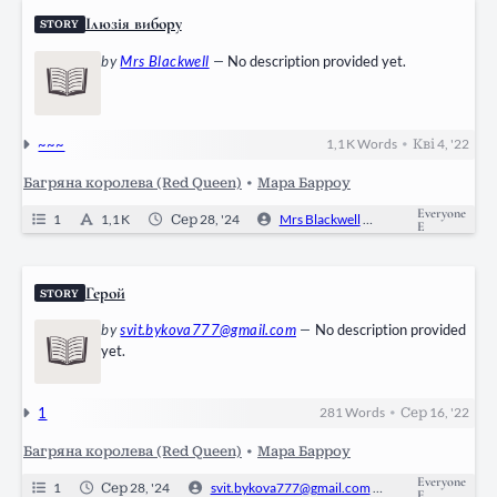
Ілюзія вибору
STORY
by
Mrs Blackwell
—
No description provided yet.
~~~
1,1 K
Words
Кві 4, '22
•
Багряна королева (Red Queen)
•
Мара Барроу
Everyone
1
1,1 K
Сер 28, '24
Mrs Blackwell
0
Ongoin
E
Герой
STORY
by
svit.bykova777@gmail.com
—
No description provided
yet.
1
281
Words
Сер 16, '22
•
Багряна королева (Red Queen)
•
Мара Барроу
Everyone
1
Сер 28, '24
svit.bykova777@gmail.com
0
Ongoi
E