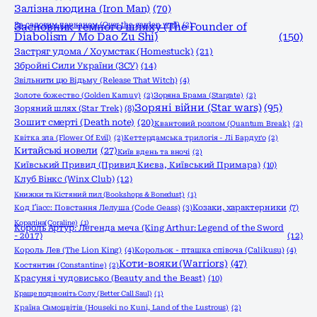
Залізна людина (Iron Man)
(70)
За садовим парканом (Over the garden wall)
Засновник темного шляху (The Founder of
(2)
Diabolism / Mo Dao Zu Shi)
(150)
Застряг удома / Хоумстак (Homestuck)
(21)
Збройні Сили України (ЗСУ)
(14)
Звільнити цю Відьму (Release That Witch)
(4)
Золоте божество (Golden Kamuy)
(2)
Зоряна Брама (Stargate)
(2)
Зоряні війни (Star wars)
(95)
Зоряний шлях (Star Trek)
(8)
Зошит смерті (Death note)
(20)
Квантовий розлом (Quantum Break)
(2)
Квітка зла (Flower Of Evil)
(2)
Кеттердамська трилогія - Лі Бардуґо
(2)
Китайські новели
(27)
Київ вдень та вночі
(2)
Київський Привид (Привид Києва, Київський Примара)
(10)
Клуб Вінкс (Winx Club)
(12)
Книжки та Кістяний пил (Bookshops & Bonedust)
(1)
Код Ґіасс: Повстання Лелуша (Code Geass)
(3)
Козаки, характерники
(7)
Кораліна(Coraline)
(1)
Король Артур: Легенда меча (King Arthur: Legend of the Sword
- 2017)
(12)
Король Лев (The Lion King)
(4)
Корольок - пташка співоча (Calikusu)
(4)
Коти-вояки (Warriors)
(47)
Костянтин (Constantine)
(2)
Красуня і чудовисько (Beauty and the Beast)
(10)
Краще подзвоніть Солу (Better Call Saul)
(1)
Країна Самоцвітів (Houseki no Kuni, Land of the Lustrous)
(2)