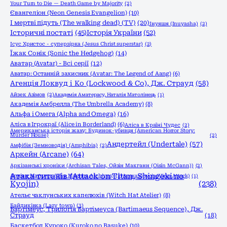
Your Turn to Die — Death Game by Majority
(2)
Євангеліон (Neon Genesis Evangelion)
(10)
І мертві підуть (The walking dead) (TV)
(20)
Інуяшя (Inuyasha)
(2)
Історичні постаті
(45)
Історія України
(52)
Ісус Христос - суперзірка (Jesus Christ superstar)
(2)
Їжак Сонік (Sonic the Hedgehog)
(14)
Аватар (Avatar) - Всі серії
(12)
Аватар: Останній захисник (Avatar: The Legend of Aang)
(6)
Агенція Локвуд і Кo (Lockwood & Co), Дж. Страуд
(58)
Айзек Азімов
(2)
Академія Аматерасу, Наталія Матолінець
(1)
Академія Амбрелла (The Umbrella Academy)
(8)
Альфа і Омега (Alpha and Omega)
(16)
Аліса в Ігрокраї (Alice in Borderland)
(6)
Аліса в Країні Чудес
(2)
Американська історія жаху: Будинок-убивця (American Horror Story:
Murder House)
(2)
Андертейл (Undertale)
(57)
Амфібія (Земноводія) (Amphibia)
(2)
Аркейн (Arcane)
(64)
Аркізанські хроніки (Archisan Tales, Ойзін Макганн (Oisín McGann))
(2)
Атака титанів (Attack on Titan, Shingeki no
Архіви Маґнуса (The Magnus Archives)
(2)
Атака вірусів (Virus Attack)
(1)
Kyojin)
(238)
Ательє чаклунських капелюхів (Witch Hat Atelier)
(8)
Байдиківка (Lazy town)
(3)
Бартімеус, Трилогія Бартімеуса (Bartimaeus Sequence), Дж.
Страуд
(18)
Баскетбол Куроко (Kuroko no Basuke)
(10)