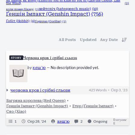
Як хмари, як вітер (Kumo no You ni Kaze no You ni (Like the Clouds, Like
the Wind)
(2)
хейтспіч (hatespeech music)
(10)
коли помер Хікару
(1)
Ґеншін Імпакт (Genshin Impact)
(756)
Ґобіт (Hobbit)
(4)
Ґоріллаз (Gorillaz)
(1)
All Posts
Updated
Any Date
Червона кров і срібні сльози
STORY
by
кеш'ю
—
No description provided yet.
червона кров і срібні сльози
425
Words
Сер 3, '23
•
Багряна королева (Red Queen)
•
Ґеншін Імпакт (Genshin Impact)
•
Етер (Ґеншін Імпакт)
•
Сяо (Xiao)
Everyone
1
Сер 28, '24
кеш'ю
2
Ongoing
E