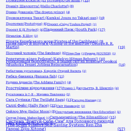
Привілей кохати (El privilegio de amar)
(33)
Привіт, Шарлотта! (Hello Charlotte!)
(8)
Принц Драконів (The dragon prince)
(4)
Провокаторка Такаґі (Karakai Jouzu no Takagi-san)
(10)
Прототип (Prototype)
(6)
Проєкт «Схід» (Touhou Project)
(1)
Південний Парк (South Park)
(17)
Проєкт К (K Project)
(4)
Пігмаліон, Б.Шоу
(2)
Пірати Карибського моря (Pirates of the Caribbean)
(9)
Пісня льоду й полум'я (A Song of Ice and Fire | George R. R.
Martin)
(19)
Пісочний чоловік (The Sandman)
(6)
Пітер Пен
(1)
Раунди (ROUNDS)
(1)
Репетитор-кілер Реборн! (Katekyo Hitman Reborn!)
(10)
Реінкарнація безробітного: В інший світ на повному серйозі
(Mushoku Tensei Jobless Reincarnation)
(14)
Рибалчина русалонька, Королів-Старий Василь
(2)
Рибка-бананка (Banana fish)
(11)
Родина Адамсів (The Addams Family)
(4)
Розстріляне відродження
(17)
Ромео і Джульєтта, В. Шекспір
(4)
Русалонька із 7-В - Марина Павленко
(2)
Сага Сутінки (The Twilight Saga)
(13)
Сага про Вінланд
(1)
Саллі Фейс (Sally Face)
(22)
Світ Навиворіт
(2)
Сейлор Мун (Sailor Moon)
(8)
Сексуальне виховання (Sex Education)
(2)
Сильмариліон (The Silmarillion)
(15)
Сестри Грімм, Майкл Баклі
(1)
Система "Врятуй-Себе-Сам" для Головного лиходія
Синя в'язниця (Blue Lock)
(6)
(The Scum Villain's Self-Saving System: Ren Zha
Fanpai Zijiu Xitong)
(57)