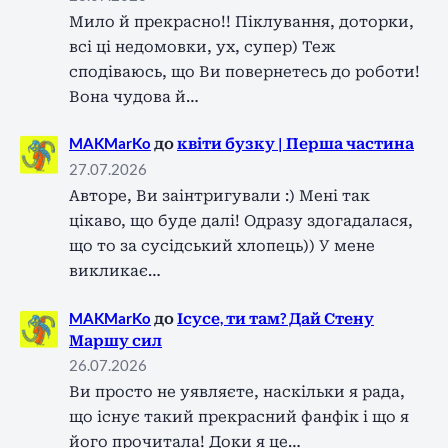
Мило й прекрасно!! Піклування, доторки,
всі ці недомовки, ух, супер) Теж
сподіваюсь, що Ви повернетесь до роботи!
Вона чудова й…
MAKMarKo
до
квіти бузку | Перша частина
27.07.2026
Авторе, Ви заінтригували :) Мені так
цікаво, що буде далі! Одразу здогадалася,
що то за сусідський хлопець)) У мене
викликає…
MAKMarKo
до
Ісусе, ти там? Дай Стену
Маршу сил
26.07.2026
Ви просто не уявляєте, наскільки я рада,
що існує такий прекрасний фанфік і що я
його прочитала! Доки я це…