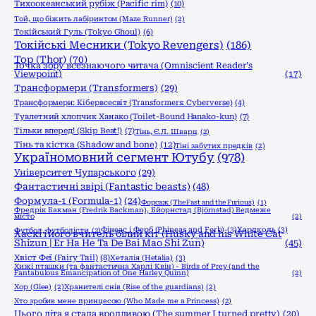
Тихоокеанський рубіж (Pacific rim)
(10)
Той, що біжить лабіринтом (Maze Runner)
(2)
Токійський Гуль (Tokyo Ghoul)
(6)
Токійські Месники (Tokyo Revengers)
(186)
Тор (Thor)
(70)
Точка зору всезнаючого читача (Omniscient Reader’s
Viewpoint)
(17)
Трансформери (Transformers)
(29)
Трансформери: Кібервсесвіт (Transformers: Cyberverse)
(4)
Туалетний хлопчик Ханако (Toilet-Bound Hanako-kun)
(7)
Тільки вперед! (Skip Beat!)
(7)
Тінь, Є.Л. Шварц
(2)
Тінь та кістка (Shadow and bone)
(12)
Тіні забутих предків
(2)
Україномовний сегмент Ютубу
(978)
Університет Чупарського
(29)
Фантастичні звірі (Fantastic beasts)
(48)
Формула-1 (Formula-1)
(24)
Форсаж (The Fast and the Furious)
(1)
Фредрік Бакман (Fredrik Backman), Бйорнстад (Björnstad) Ведмеже
місто
(2)
Фінеас і Ферб (Phineas and Ferb)
(3)
Хардколь
(3)
Футбол, футболісти
(2)
Хаскі і його вчитель білий кіт (Husky and his White Cat
Shizun | Er Ha He Ta De Bai Mao Shi Zun)
(45)
Хвіст Феї (Fairy Tail)
(8)
Хеталія (Hetalia)
(3)
Хижі пташки (та фантастична Харлі Квін) - Birds of Prey (and the
Fantabulous Emancipation of One Harley Quinn)
(2)
Хор (Glee)
(2)
Хранителі снів (Rise of the guardians)
(2)
Хто зробив мене принцесою (Who Made me a Princess)
(2)
Цього літа я стала вродливою (The summer I turned pretty)
(20)