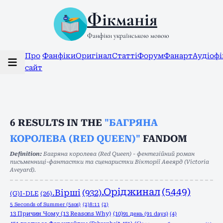
Фікманія
Фанфіки українською мовою
Про
Фанфіки
Оригінал
Статті
Форум
Фанарт
Аудіоф
сайт
6
RESULTS IN THE
"БАГРЯНА
КОРОЛЕВА (RED QUEEN)"
FANDOM
Definition:
Багряна королева (Red Queen) - фентезійний роман
письменниці-фантастки та сценаристки Вікторії Авеярд (Victoria
Aveyard).
.Оріджинал
(5449)
.Вірші
(932)
(G)I-DLE
(26)
5 Seconds of Summer (5sos)
(2)
8:11
(2)
13 Причин Чому (13 Reasons Why)
(10)
91 день (91 days)
(4)