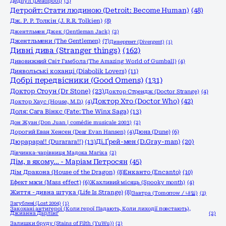
Дедпул (Deadpool)
(3)
Детройт: Стати людиною (Detroit: Become Human)
(48)
Дж. Р. Р. Толкін (J. R.R. Tolkien)
(8)
Джентльмен Джек (Gentleman Jack)
(2)
Джентльмени (The Gentlemen)
(7)
Дивергент (Divergent)
(1)
Дивні дива (Stranger things)
(162)
Дивовижний Світ Гамбола (The Amazing World of Gumball)
(4)
Диявольські коханці (Diabolik Lovers)
(11)
Добрі передвісники (Good Omens)
(131)
Доктор Стоун (Dr Stone)
(23)
Доктор Стрендж (Doctor Strange)
(4)
Доктор Хто (Doctor Who)
(42)
Доктор Хаус (House, M.D.)
(4)
Доля: Сага Вінкс (Fate: The Winx Saga)
(13)
Дон Жуан (Don Juan | comédie musicale 2003)
(2)
Дорогий Еван Хенсен (Dear Evan Hansen)
(4)
Дюна (Dune)
(6)
Дюрарара!! (Durarara!!)
(13)
Ді.Ґрей-мен (D.Gray-man)
(20)
Дівчинка-чарівниця Мадока Магіка
(2)
Дім, в якому… - Маріам Петросян
(45)
Енканто (Encanto)
(10)
Дім Дракона (House of the Dragon)
(8)
Ефект маси (Mass effect)
(6)
Жахливий місяць (Spooky month)
(4)
Життя - дивна штука (Life Is Strange)
(8)
Завтра (Tomorrow / 내일)
(2)
Загублені (Lost 2004)
(1)
Закохані антигерої (Коли герої Падають, Коли лиходії повстають),
Джианна Дарлінґ
(2)
Залишки бруду (Stains of Filth (YuWu))
(2)