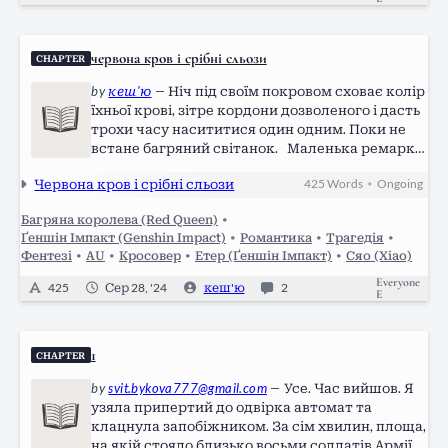
червона кров і срібні сльози
CHAPTER
by
кеш'ю
—
Ніч під своїм покровом сховає колір
їхньої крові, зітре кордони дозволеного і дасть
трохи часу насититися один одним. Поки не
встане багряний світанок. Маленька ремарка
для тих, хто не знайомий із всесвітом "Багряної
Червона кров і срібні сльози
425
Words
Ongoing
•
королеви": Людство поділене за кольором
крові — срібні…
Багряна королева (Red Queen)
•
Ґеншін Імпакт (Genshin Impact)
•
Романтика
•
Трагедія
•
Фентезі
•
AU
•
Кросовер
•
Етер (Ґеншін Імпакт)
•
Сяо (Xiao)
Everyone
425
Сер 28, '24
кеш'ю
2
E
1
CHAPTER
by
svit.bykova777@gmail.com
—
Усе. Час вийшов. Я
узяла припертий до одвірка автомат та
клацнула запобіжником. За сім хвилин, площа,
на якій стояло близько восьми солдатів Армії