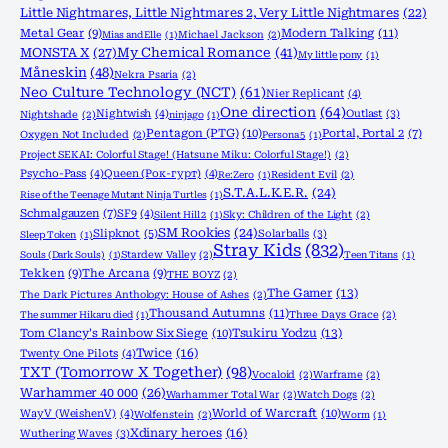
Little Nightmares, Little Nightmares 2, Very Little Nightmares
(22)
Metal Gear
(9)
Modern Talking
(11)
Mias and Elle
(1)
Michael Jackson
(2)
MONSTA X
(27)
My Chemical Romance
(41)
My little pony
(1)
Måneskin
(48)
Nekra Psaria
(2)
Neo Culture Technology (NCT)
(61)
Nier Replicant
(4)
One direction
(64)
Nightwish
(4)
Outlast
(3)
Nightshade
(2)
ninjago
(1)
Pentagon (PTG)
(10)
Portal, Portal 2
(7)
Oxygen Not Included
(2)
Persona 5
(1)
Project SEKAI: Colorful Stage! (Hatsune Miku: Colorful Stage!)
(2)
Psycho-Pass
(4)
Queen (Рок-гурт)
(4)
Re:Zero
(1)
Resident Evil
(2)
S.T.A.L.K.E.R.
(24)
Rise of the Teenage Mutant Ninja Turtles
(1)
Schmalgauzen
(7)
SF9
(4)
Silent Hill 2
(1)
Sky: Children of the Light
(2)
SM Rookies
(24)
Slipknot
(5)
Solarballs
(3)
Sleep Token
(1)
Stray Kids
(832)
Souls (Dark Souls)
(1)
Stardew Valley
(2)
Teen Titans
(1)
Tekken
(9)
The Arcana
(9)
THE BOYZ
(2)
The Gamer
(13)
The Dark Pictures Anthology: House of Ashes
(2)
Thousand Autumns
(11)
The summer Hikaru died
(1)
Three Days Grace
(2)
Tom Clancy's Rainbow Six Siege
(10)
Tsukiru Yodzu
(13)
Twice
(16)
Twenty One Pilots
(4)
TXT (Tomorrow X Together)
(98)
Vocaloid
(2)
Warframe
(2)
Warhammer 40 000
(26)
Warhammer Total War
(2)
Watch Dogs
(2)
World of Warcraft
(10)
WayV (WeishenV)
(4)
Wolfenstein
(2)
Worm
(1)
Xdinary heroes
(16)
Wuthering Waves
(3)