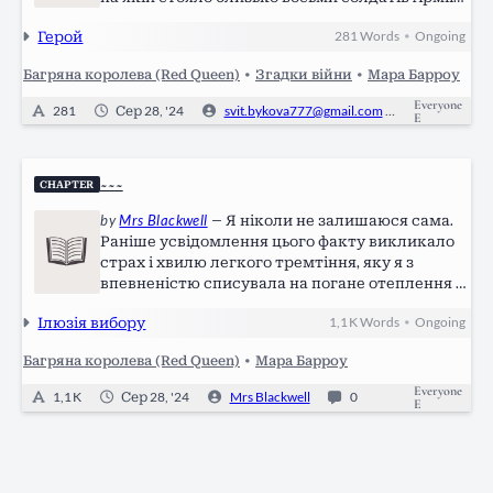
Короля, наповниться гамором,багрянцем та
Герой
281
Words
Ongoing
•
сріблом. Сподіватись, що червоним будуть
лише наша одежа та стяги було марно, проте
Багряна королева (Red Queen)
•
Згадки війни
•
Мара Барроу
якщо ми…
Everyone
281
Сер 28, '24
svit.bykova777@gmail.com
0
E
~~~
CHAPTER
by
Mrs Blackwell
—
Я ніколи не залишаюся сама.
Раніше усвідомлення цього факту викликало
страх і хвилю легкого тремтіння, яку я з
впевненістю списувала на погане отеплення в
кімнаті. Но з кожним новим днем зима
Ілюзія вибору
1,1 K
Words
Ongoing
•
невблаганно приближувалася, а тремтіння так
підступно відступало, псуючи це наївне…
Багряна королева (Red Queen)
•
Мара Барроу
Everyone
1,1 K
Сер 28, '24
Mrs Blackwell
0
E