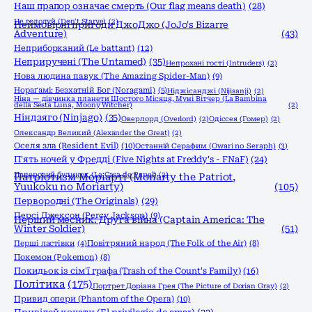
Наш прапор означає смерть (Our flag means death)
(28)
Не голодуй (Don't Starve)
(2)
Неймовірні пригоди ДжоДжо (JoJo's Bizarre
Adventure)
(43)
Неприборканий (Le battant)
(12)
Неприручені (The Untamed)
(35)
Непрохані гості (Intruders)
(2)
Нова людина павук (The Amazing Spider-Man)
(9)
Нораґамі: Безхатній Бог (Noragami)
(5)
Ніджісанджі (Nijisanji)
(2)
Ніна — дівчинка планети Шостого Місяця, Муні Вітчер (La Bambina
della Sesta Luna, Moony Witcher)
(2)
Ніндзяго (Ninjago)
(35)
Оверлорд (Overlord)
(2)
Одіссея (Гомер)
(2)
Олександр Великий (Alexander the Great)
(2)
Оселя зла (Resident Evil)
(10)
Останній Серафим (Owari no Seraph)
(3)
П'ять ночей у Фредді (Five Nights at Freddy's - FNaF)
(24)
Паперовий будинок (La Casa de Papel)
(2)
Патріотизм Моріарті (Moriarty the Patriot,
Yuukoku no Moriarty)
(105)
Первородні (The Originals)
(29)
Персі Джексон (Percy Jackson)
(9)
Перший месник: Друга війна (Captain America: The
Winter Soldier)
(51)
Перші ластівки
(4)
Повітряний народ (The Folk of the Air)
(8)
Покемон (Pokemon)
(8)
Покидьок із сім'ї графа (Trash of the Count's Family)
(16)
Політика
(175)
Портрет Доріана Грея (The Picture of Dorian Gray)
(2)
Привид опери (Phantom of the Opera)
(10)