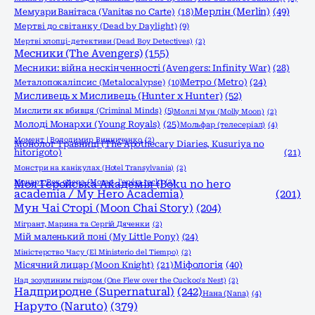
Мерлін (Merlin)
(49)
Мемуари Ванітаса (Vanitas no Carte)
(18)
Мертві до світанку (Dead by Daylight)
(9)
Мертві хлопці-детективи (Dead Boy Detectives)
(2)
Месники (The Avengers)
(155)
Месники: війна нескінченності (Avengers: Infinity War)
(28)
Метро (Metro)
(24)
Металопокаліпсис (Metalocalypse)
(10)
Мисливець х Мисливець (Hunter x Hunter)
(52)
Мислити як вбивця (Criminal Minds)
(5)
Моллі Мун (Molly Moon)
(2)
Молоді Монархи (Young Royals)
(25)
Мольфар (телесеріал)
(4)
Момент | Володимир Винниченко
(2)
Монолог Травниці (The Apothecary Diaries, Kusuriya no
hitorigoto)
(21)
Монстри на канікулах (Hotel Transylvania)
(2)
Моцарт. Рок опера (Mozart, l'opéra rock)
Моя Геройська Академія (Boku no hero
(2)
academia / My Hero Academia)
(201)
Мун Чаі Сторі (Moon Chai Story)
(204)
Мігрант, Марина та Сергій Дяченки
(2)
Мій маленький поні (My Little Pony)
(24)
Міністерство Часу (El Ministerio del Tiempo)
(2)
Міфологія
(40)
Місячний лицар (Moon Knight)
(21)
Над зозулиним гніздом (One Flew over the Cuckoo's Nest)
(2)
Надприродне (Supernatural)
(242)
Нана (Nana)
(4)
Наруто (Naruto)
(379)