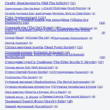
Скейт: Безкінечність (SK8 The Infinity)
(31)
Скотт Пілігрим (Scott Pilgrim)
(4)
Скинути вежу (Slay the Spire)
(1)
Служба доставки Кікі, юної відьми (Hepburn: Majo no Takkyūbin)
(2)
Слід (телесеріал)
(121)
Смерть — єдиний кінець для лиходійки (Villains Are
Destined to Die)
(24)
Совиний дім (The Owl House)
(36)
Соколине око (Hawkeye)
(2)
Сокіл та Зимовий Солдат (Captain America and the Winter
Soldier)
(8)
Сором (Skam)
(4)
Сотня (The 100)
(4)
Спадкоємці (Descendants)
(2)
Спадок (Legacies)
(2)
Спілка мертвих поетів (Dead Poets Society)
(31)
Сталевий алхімік (Fullmetal Alchemist)
(10)
Сталевий алхімік. Братерство (Fullmetal Alchemist:
Brotherhood)
(16)
Стародавні сувої 5: Скайрим (The Elder Scrolls V: Skyrim)
(27)
Старша школа DxD (High School DxD)
(2)
Супер Сентай (Super Sentai)
(13)
Супердівчина (Supergirl)
(4)
Суспільство (The Society)
(2)
Сутінкові мисливці (Shadowhunters: The Mortal Instruments)
(6)
Сучасна українська історія
(12)
Сучасна українська література
(7)
Сім'я шпигуна (Шпигун x Родина, Spy x Family)
(2)
Таємна історія (The secret history)
(6)
Тайний посол - В. Малик
(2)
Таємниці Ґравіті Фолз (Gravity Falls)
(38)
Темний дворецький (Kuroshitsuji)
(6)