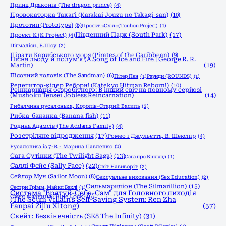
Принц Драконів (The dragon prince)
(4)
Провокаторка Такаґі (Karakai Jouzu no Takagi-san)
(10)
Прототип (Prototype)
(6)
Проєкт «Схід» (Touhou Project)
(1)
Південний Парк (South Park)
(17)
Проєкт К (K Project)
(4)
Пігмаліон, Б.Шоу
(2)
Пірати Карибського моря (Pirates of the Caribbean)
(9)
Пісня льоду й полум'я (A Song of Ice and Fire | George R. R.
Martin)
(19)
Пісочний чоловік (The Sandman)
(6)
Пітер Пен
(1)
Раунди (ROUNDS)
(1)
Репетитор-кілер Реборн! (Katekyo Hitman Reborn!)
(10)
Реінкарнація безробітного: В інший світ на повному серйозі
(Mushoku Tensei Jobless Reincarnation)
(14)
Рибалчина русалонька, Королів-Старий Василь
(2)
Рибка-бананка (Banana fish)
(11)
Родина Адамсів (The Addams Family)
(4)
Розстріляне відродження
(17)
Ромео і Джульєтта, В. Шекспір
(4)
Русалонька із 7-В - Марина Павленко
(2)
Сага Сутінки (The Twilight Saga)
(13)
Сага про Вінланд
(1)
Саллі Фейс (Sally Face)
(22)
Світ Навиворіт
(2)
Сейлор Мун (Sailor Moon)
(8)
Сексуальне виховання (Sex Education)
(2)
Сильмариліон (The Silmarillion)
(15)
Сестри Грімм, Майкл Баклі
(1)
Система "Врятуй-Себе-Сам" для Головного лиходія
Синя в'язниця (Blue Lock)
(6)
(The Scum Villain's Self-Saving System: Ren Zha
Fanpai Zijiu Xitong)
(57)
Скейт: Безкінечність (SK8 The Infinity)
(31)