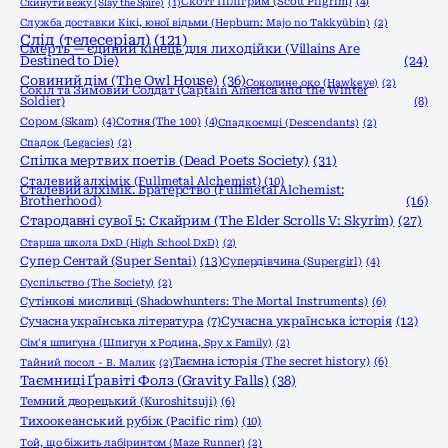
Скотт Пілігрим (Scott Pilgrim)
(4)
Скинути вежу (Slay the Spire)
(1)
Служба доставки Кікі, юної відьми (Hepburn: Majo no Takkyūbin)
(2)
Слід (телесеріал)
(121)
Смерть — єдиний кінець для лиходійки (Villains Are
Destined to Die)
(24)
Совиний дім (The Owl House)
(36)
Соколине око (Hawkeye)
(2)
Сокіл та Зимовий Солдат (Captain America and the Winter
Soldier)
(8)
Сором (Skam)
(4)
Сотня (The 100)
(4)
Спадкоємці (Descendants)
(2)
Спадок (Legacies)
(2)
Спілка мертвих поетів (Dead Poets Society)
(31)
Сталевий алхімік (Fullmetal Alchemist)
(10)
Сталевий алхімік. Братерство (Fullmetal Alchemist:
Brotherhood)
(16)
Стародавні сувої 5: Скайрим (The Elder Scrolls V: Skyrim)
(27)
Старша школа DxD (High School DxD)
(2)
Супер Сентай (Super Sentai)
(13)
Супердівчина (Supergirl)
(4)
Суспільство (The Society)
(2)
Сутінкові мисливці (Shadowhunters: The Mortal Instruments)
(6)
Сучасна українська історія
(12)
Сучасна українська література
(7)
Сім'я шпигуна (Шпигун x Родина, Spy x Family)
(2)
Таємна історія (The secret history)
(6)
Тайний посол - В. Малик
(2)
Таємниці Ґравіті Фолз (Gravity Falls)
(38)
Темний дворецький (Kuroshitsuji)
(6)
Тихоокеанський рубіж (Pacific rim)
(10)
Той, що біжить лабіринтом (Maze Runner)
(2)