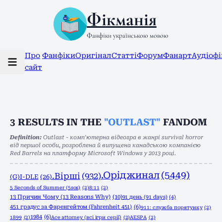
Фікманія
Фанфіки українською мовою
Про
Фанфіки
Оригінал
Статті
Форум
Фанарт
Аудіоф
сайт
3
RESULTS IN THE
"OUTLAST"
FANDOM
Definition:
Outlast - комп'ютерна відеогра в жанрі survival horror
від першої особи, розроблена й випущена канадською компанією
Red Barrels на платформу Microsoft Windows у 2013 році.
.Оріджинал
(5449)
.Вірші
(932)
(G)I-DLE
(26)
5 Seconds of Summer (5sos)
(2)
8:11
(2)
13 Причин Чому (13 Reasons Why)
(10)
91 день (91 days)
(4)
451 градус за Фаренгейтом (Fahrenheit 451)
(6)
911: служба порятунку
(2)
1984
(6)
1899
(2)
Ace attorney (всі ігри серії)
(2)
AESPA
(2)