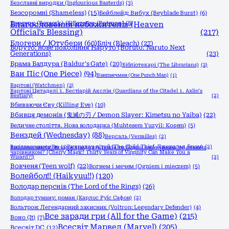
Безславні виродки (Inglourious Basterds)
(3)
Безсоромні (Shameless)
(15)
Бейблейд: Вибух (Beyblade Burst)
(6)
Берсерк (Berserk)
Благословення небожителів (Heaven
(8)
Бетмен (Batman)
(8)
Official’s Blessing)
(217)
Блогери / Ютубери
(60)
Бліч (Bleach)
(27)
Боруто: нове покоління Наруто (Boruto: Naruto Next
Generations)
(23)
Брама Балдура (Baldur's Gate)
(20)
Бібліотекарі (The Librarians)
(2)
Ван Піс (One Piece)
(94)
Ванпанчмен (One Punch Man)
(1)
Вартові (Watchmen)
(2)
Вартові Цитаделі 1. Бестіарій Акслін (Guardians of the Citadel 1. Axlin’s
Bestiary)
(2)
Вбиваючи Єву (Killing Eve)
(10)
Вбивця демонів (鬼滅の刃 / Demon Slayer: Kimetsu no Yaiba)
(22)
Величне століття. Нова володарка (Muhtesem Yuzyil: Kosem)
(5)
Венздей (Wednesday)
(88)
Версаль (Versailles)
(2)
Весілля вченого Рю
(1)
Викрадач дітей (The Child Thief, Джеральд Бром)
(2)
Вишнева магія! Якщо в тридцять років ти будеш цнотливим, то станеш
чарівником? (Cherry Magic! Thirty Years of Virginity Can Make You a
Wizard?!)
(2)
Вовченя (Teen wolf)
(22)
Вогнем і мечем (Ogniem i mieczem)
(5)
Волейбол!! (Haikyuu!!)
(120)
Володар перснів (The Lord of the Rings)
(26)
Володар туману: роман (Карлос Руїс Сафон)
(2)
Вольтрон: Легендарний захисник (Voltron: Legendary Defender)
(4)
Все заради гри (All for the Game)
(215)
Воно (It)
(7)
Всесвіт Марвел (Marvel)
(205)
Всесвіт DC
(12)