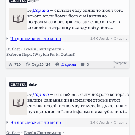
waylon
CHAPTER
by
Дарина
—
скільки часу спливло після того
всього, коли йому і його сім’ї активно
погрожували розправою, за те, що він хотів
розповісти страшну правду світу. його
шукали. ду-у-у-уже довго шукали. але майже
Чи допоможеш ти мені?
1,4 K
Words
Ongoing
•
потрапивши на слід, кінолог з собакою збився
з шляху, вони загубили всі заціпки і все…
Outlast
•
Блейк Лангерманн
•
Вейлон Парк (Waylon Park, Outlast)
Everyone
710
Сер 28, '24
Дарина
0
E
blake
CHAPTER
by
Дарина
—
noname2563: «всім доброго вечора, є
велике бажання дізнатися: чи хтось в курсі
справи про лікарню маунт-мессів. дуже давно
чув щось про неї, але інформація загубилась і
мені було б дуже цікаво почути вашу історію,
Чи допоможеш ти мені?
1,4 K
Words
Ongoing
•
якщо ви якось були зв’язані з цим всім. всі
деталі писати на цю пошту:…
Outlast
•
Блейк Лангерманн
•