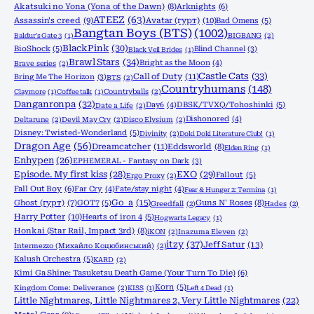
Akatsuki no Yona (Yona of the Dawn)
(8)
Arknights
(6)
ATEEZ
(63)
Assassin's creed
(9)
Avatar (гурт)
(10)
Bad Omens
(5)
Bangtan Boys (BTS)
(1002)
Baldur's Gate 3
(1)
BIGBANG
(2)
BlackPink
(30)
BioShock
(5)
Blind Channel
(3)
Black Veil Brides
(1)
Brawl Stars
(34)
Bright as the Moon
(4)
Brave series
(2)
Castle Cats
(33)
Call of Duty
(11)
Bring Me The Horizon
(3)
BTS
(2)
Countryhumans
(148)
Claymore
(1)
Coffee talk
(1)
Countryballs
(2)
Danganronpa
(32)
Day6
(4)
DBSK/TVXQ/Tohoshinki
(5)
Date a Life
(2)
Dishonored
(4)
Deltarune
(2)
Devil May Cry
(2)
Disco Elysium
(2)
Disney: Twisted-Wonderland
(5)
Divinity
(2)
Doki Doki Literature Club!
(1)
Dragon Age
(56)
Dreamcatcher
(11)
Eddsworld
(8)
Elden Ring
(1)
Enhypen
(26)
EPHEMERAL - Fantasy on Dark
(3)
Episode. My first kiss
(28)
EXO
(29)
Fallout
(5)
Ergo Proxy
(2)
Fall Out Boy
(6)
Far Cry
(4)
Fate/stay night
(4)
Fear & Hunger 2: Termina
(1)
Go_a
(15)
Ghost (гурт)
(7)
GOT7
(5)
Guns N' Roses
(8)
Greedfall
(2)
Hades
(2)
Harry Potter
(10)
Hearts of iron 4
(5)
Hogwarts Legacy
(1)
Honkai (Star Rail, Impact 3rd)
(8)
iKON
(2)
Inazuma Eleven
(2)
itzy
(37)
Jeff Satur
(13)
Intermezzo (Михайло Коцюбинський)
(2)
Kalush Orchestra
(5)
KARD
(2)
Kimi Ga Shine: Tasuketsu Death Game (Your Turn To Die)
(6)
Korn
(5)
Kingdom Come: Deliverance
(2)
KISS
(1)
Left 4 Dead
(1)
Little Nightmares, Little Nightmares 2, Very Little Nightmares
(22)