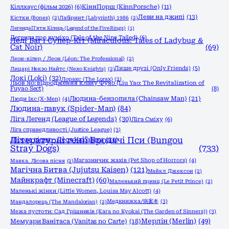
КіннПорш (KinnPorsche)
(11)
Кіллхаус (фільм 2026)
(6)
Леви на джипі
(13)
Кістки (Bones)
(2)
Лабіринт (Labyrinth) 1986
(2)
Легенда П'яти Кілець (Legend of the Five Rings)
(1)
Легенда про куміхо (Tale of the Nine Tailed)
(6)
Леді Баг і Супер-Кіт (Miraculous: Tales of Ladybug &
Cat Noir)
(69)
Леон-кілер / Леон (Léon: The Professional)
(2)
Лише друзі (Only Friends)
(5)
Лицарі Некзо Найтс (Nexo Knights)
(2)
Локі (Loki)
(32)
Лоракс (The Lorax)
(2)
Льов Яо: відродження клану Фуяо (Liu Yao: The Revitalization of
Fuyao Sect)
(8)
Людина-бензопила (Chainsaw Man)
(21)
Люди Ікс (X-Men)
(4)
Людина-павук (Spider-Man)
(84)
Ліга Легенд (League of Legends)
(30)
Ліга Сміху
(6)
Ліга справедливості (Justice League)
(3)
Літературні генії Бродячі Пси (Bungou
Лісова пісня - Леся Українка
(21)
Stray Dogs)
(733)
Магазинчик жахів (Pet Shop of Horrors)
(4)
Мавка. Лісова пісня
(2)
Магічна Битва (Jujutsu Kaisen)
(121)
Майкл Джексон
(2)
Майнкрафт (Minecraft)
(60)
Маленький принц (Le Petit Prince)
(2)
Маленькі жінки (Little Women, Louisa May Alcott)
(4)
Медкнижка/病案本
(3)
Мандалорець (The Mandalorian)
(2)
Межа пустоти: Сад Грішників (Kara no Kyokai (The Garden of Sinners))
(3)
Мерлін (Merlin)
(49)
Мемуари Ванітаса (Vanitas no Carte)
(18)