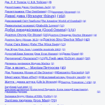
Дж. Р. Р. Толкін (J. R.R. Tolkien)
(8)
Джентльмен Джек (Gentleman Jack)
(2)
Джентльмени (The Gentlemen)
(7)
Дивергент (Divergent)
(1)
Дивні дива (Stranger things)
(162)
Дивовижний Світ Гамбола (The Amazing World of Gumball)
(4)
Диявольські коханці (Diabolik Lovers)
(11)
Добрі передвісники (Good Omens)
(131)
Доктор Стоун (Dr Stone)
(23)
Доктор Стрендж (Doctor Strange)
(4)
Доктор Хто (Doctor Who)
(42)
Доктор Хаус (House, M.D.)
(4)
Доля: Сага Вінкс (Fate: The Winx Saga)
(13)
Дон Жуан (Don Juan | comédie musicale 2003)
(2)
Дорогий Еван Хенсен (Dear Evan Hansen)
(4)
Дюна (Dune)
(6)
Дюрарара!! (Durarara!!)
(13)
Ді.Ґрей-мен (D.Gray-man)
(20)
Дівчинка-чарівниця Мадока Магіка
(2)
Дім, в якому… - Маріам Петросян
(45)
Енканто (Encanto)
(10)
Дім Дракона (House of the Dragon)
(8)
Ефект маси (Mass effect)
(6)
Жахливий місяць (Spooky month)
(4)
Життя - дивна штука (Life Is Strange)
(8)
Завтра (Tomorrow / 내일)
(2)
Загублені (Lost 2004)
(1)
Закохані антигерої (Коли герої Падають, Коли лиходії повстають),
Джианна Дарлінґ
(2)
Залишки бруду (Stains of Filth (YuWu))
(2)
Залізна людина (Iron Man)
(70)