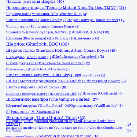
Часодії, Наталія Щерба
(40)
Черепашки-ніндзя (Teenage Mutant Ninja Turtles, TMNT)
(21)
Черниця-воiн (Монахиня-Воïн, Warrior Nun)
(4)
Чорна Конюшина (Black Clover)
(6)
Чорна Пантера (Black Panther)
(5)
Чорна лагуна (El internado. Laguna Negra)
(2)
Шайні (SHINee)
(10)
Чорнобиль (Chernobyl 1986, Netflix)
(4)
Шаполан (Вбити вовка) (Sha Po Lang)
(4)
Шевченко
(8)
Шерлок (Sherlock, ВВС)
(86)
Шерлок Голмс (Sherlock Holmes, Arthur Conan Doyle)
(15)
Шибайголова (Daredevil)
(8)
Шеф Адам Джонс (Burnt)
(2)
Школа добра і зла (The School for Good and Evil)
(2)
Школа мерців (High School of The Dead)
(1)
Шпага Славка Беркути - Ніна Бічуя
(8)
Шрек (Shrek)
(2)
Ші-Ра і могутні принцеси (She-Ra and the Princesses of Power)
(8)
Шістка Воронів (Six of Crows)
(8)
Щиголь (Goldfinch)
(6)
Щасливе солодке життя (Happy Sugar Life)
(2)
Щоденники вампіра (The Vampire Diaries)
(27)
Щурячий патруль (The Rat Patrol)
(4)
Юрі на льоду (Yuri!!! on Ice)
(8)
Я (Романтика) М. Хвильовий
(4)
Якось у казці (Once Upon A Time)
(52)
Як приборкати дракона (Фільми та серіали, How to Train Your
Dragon)
(5)
Як хмари, як вітер (Kumo no You ni Kaze no You ni (Like the Clouds, Like
the Wind)
(2)
хейтспіч (hatespeech music)
(10)
коли помер Хікару
(1)