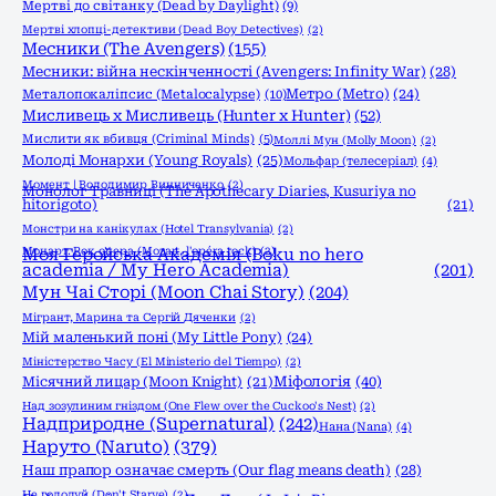
Мертві до світанку (Dead by Daylight)
(9)
Мертві хлопці-детективи (Dead Boy Detectives)
(2)
Месники (The Avengers)
(155)
Месники: війна нескінченності (Avengers: Infinity War)
(28)
Метро (Metro)
(24)
Металопокаліпсис (Metalocalypse)
(10)
Мисливець х Мисливець (Hunter x Hunter)
(52)
Мислити як вбивця (Criminal Minds)
(5)
Моллі Мун (Molly Moon)
(2)
Молоді Монархи (Young Royals)
(25)
Мольфар (телесеріал)
(4)
Момент | Володимир Винниченко
(2)
Монолог Травниці (The Apothecary Diaries, Kusuriya no
hitorigoto)
(21)
Монстри на канікулах (Hotel Transylvania)
(2)
Моцарт. Рок опера (Mozart, l'opéra rock)
Моя Геройська Академія (Boku no hero
(2)
academia / My Hero Academia)
(201)
Мун Чаі Сторі (Moon Chai Story)
(204)
Мігрант, Марина та Сергій Дяченки
(2)
Мій маленький поні (My Little Pony)
(24)
Міністерство Часу (El Ministerio del Tiempo)
(2)
Міфологія
(40)
Місячний лицар (Moon Knight)
(21)
Над зозулиним гніздом (One Flew over the Cuckoo's Nest)
(2)
Надприродне (Supernatural)
(242)
Нана (Nana)
(4)
Наруто (Naruto)
(379)
Наш прапор означає смерть (Our flag means death)
(28)
Не голодуй (Don't Starve)
(2)