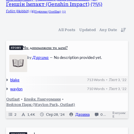
Ґеншін Імпакт (Genshin Impact)
(755)
Ґобіт (Hobbit)
(4)
Ґоріллаз (Gorillaz)
(1)
All Posts
Updated
Any Date
Чи допоможеш ти мені?
STORY
by
Дарина
—
No description provided yet.
blake
713
Words
Лют 3, '22
•
waylon
710
Words
Лют 3, '22
•
Outlast
•
Блейк Лангерманн
•
Вейлон Парк (Waylon Park, Outlast)
Everyone
2
1,4 K
Сер 28, '24
Дарина
0
Ongoing
E