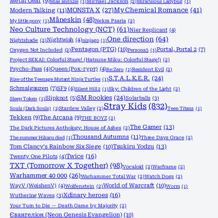
Metal Gear
(9)
Mias and Elle
(1)
Michael Jackson
(2)
Miraculous Ladybug
(1)
MONSTA X
(27)
My Chemical Romance
(41)
Modern Talking
(11)
Måneskin
(48)
My little pony
(1)
Nekra Psaria
(2)
Neo Culture Technology (NCT)
(61)
Nier Replicant
(4)
One direction
(64)
Nightwish
(4)
Nightshade
(2)
ninjago
(1)
Pentagon (PTG)
(10)
Portal, Portal 2
(7)
Oxygen Not Included
(2)
Persona 5
(1)
Project SEKAI: Colorful Stage! (Hatsune Miku: Colorful Stage!)
(2)
Psycho-Pass
(4)
Queen (Рок-гурт)
(4)
Re:Zero
(1)
Resident Evil
(2)
S.T.A.L.K.E.R.
(24)
Rise of the Teenage Mutant Ninja Turtles
(1)
Schmalgauzen
(7)
SF9
(4)
Silent Hill 2
(1)
Sky: Children of the Light
(2)
SM Rookies
(24)
Slipknot
(5)
Solarballs
(3)
Sleep Token
(1)
Stray Kids
(832)
Souls (Dark Souls)
(1)
Stardew Valley
(2)
Teen Titans
(1)
Tekken
(9)
The Arcana
(9)
THE BOYZ
(2)
The Gamer
(13)
The Dark Pictures Anthology: House of Ashes
(2)
Thousand Autumns
(11)
The summer Hikaru died
(1)
Three Days Grace
(2)
Tom Clancy's Rainbow Six Siege
(10)
Tsukiru Yodzu
(13)
Twice
(16)
Twenty One Pilots
(4)
TXT (Tomorrow X Together)
(98)
Vocaloid
(2)
Warframe
(2)
Warhammer 40 000
(26)
Warhammer Total War
(2)
Watch Dogs
(2)
World of Warcraft
(10)
WayV (WeishenV)
(4)
Wolfenstein
(2)
Worm
(1)
Xdinary heroes
(16)
Wuthering Waves
(3)
Your Turn to Die — Death Game by Majority
(2)
Євангеліон (Neon Genesis Evangelion)
(10)