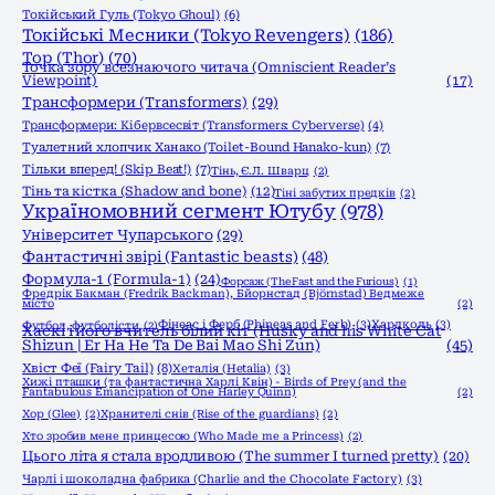
Токійський Гуль (Tokyo Ghoul)
(6)
Токійські Месники (Tokyo Revengers)
(186)
Тор (Thor)
(70)
Точка зору всезнаючого читача (Omniscient Reader’s
Viewpoint)
(17)
Трансформери (Transformers)
(29)
Трансформери: Кібервсесвіт (Transformers: Cyberverse)
(4)
Туалетний хлопчик Ханако (Toilet-Bound Hanako-kun)
(7)
Тільки вперед! (Skip Beat!)
(7)
Тінь, Є.Л. Шварц
(2)
Тінь та кістка (Shadow and bone)
(12)
Тіні забутих предків
(2)
Україномовний сегмент Ютубу
(978)
Університет Чупарського
(29)
Фантастичні звірі (Fantastic beasts)
(48)
Формула-1 (Formula-1)
(24)
Форсаж (The Fast and the Furious)
(1)
Фредрік Бакман (Fredrik Backman), Бйорнстад (Björnstad) Ведмеже
місто
(2)
Фінеас і Ферб (Phineas and Ferb)
(3)
Хардколь
(3)
Футбол, футболісти
(2)
Хаскі і його вчитель білий кіт (Husky and his White Cat
Shizun | Er Ha He Ta De Bai Mao Shi Zun)
(45)
Хвіст Феї (Fairy Tail)
(8)
Хеталія (Hetalia)
(3)
Хижі пташки (та фантастична Харлі Квін) - Birds of Prey (and the
Fantabulous Emancipation of One Harley Quinn)
(2)
Хор (Glee)
(2)
Хранителі снів (Rise of the guardians)
(2)
Хто зробив мене принцесою (Who Made me a Princess)
(2)
Цього літа я стала вродливою (The summer I turned pretty)
(20)
Чарлі і шоколадна фабрика (Charlie and the Chocolate Factory)
(3)