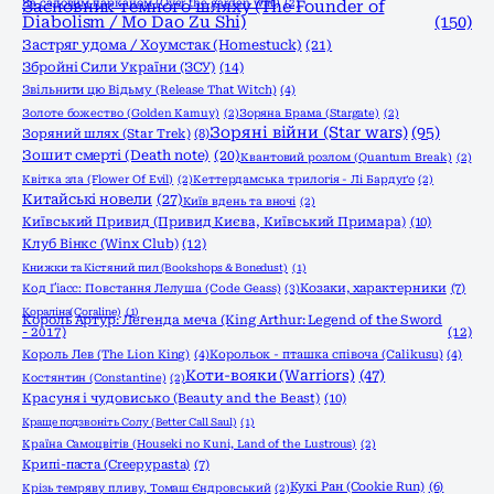
За садовим парканом (Over the garden wall)
Засновник темного шляху (The Founder of
(2)
Diabolism / Mo Dao Zu Shi)
(150)
Застряг удома / Хоумстак (Homestuck)
(21)
Збройні Сили України (ЗСУ)
(14)
Звільнити цю Відьму (Release That Witch)
(4)
Золоте божество (Golden Kamuy)
(2)
Зоряна Брама (Stargate)
(2)
Зоряні війни (Star wars)
(95)
Зоряний шлях (Star Trek)
(8)
Зошит смерті (Death note)
(20)
Квантовий розлом (Quantum Break)
(2)
Квітка зла (Flower Of Evil)
(2)
Кеттердамська трилогія - Лі Бардуґо
(2)
Китайські новели
(27)
Київ вдень та вночі
(2)
Київський Привид (Привид Києва, Київський Примара)
(10)
Клуб Вінкс (Winx Club)
(12)
Книжки та Кістяний пил (Bookshops & Bonedust)
(1)
Код Ґіасс: Повстання Лелуша (Code Geass)
(3)
Козаки, характерники
(7)
Кораліна(Coraline)
(1)
Король Артур: Легенда меча (King Arthur: Legend of the Sword
- 2017)
(12)
Король Лев (The Lion King)
(4)
Корольок - пташка співоча (Calikusu)
(4)
Коти-вояки (Warriors)
(47)
Костянтин (Constantine)
(2)
Красуня і чудовисько (Beauty and the Beast)
(10)
Краще подзвоніть Солу (Better Call Saul)
(1)
Країна Самоцвітів (Houseki no Kuni, Land of the Lustrous)
(2)
Крипі-паста (Creepypasta)
(7)
Кукі Ран (Cookie Run)
(6)
Крізь темряву пливу, Томаш Єндровський
(2)