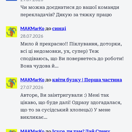
Чи можна доєднатися до вашої команди
перекладачів? Дякую за тяжку працю
MAKMarKo
до
синці
28.07.2026
Мило й прекрасно!! Піклування, доторки,
всі ці недомовки, ух, супер) Теж
сподіваюсь, що Ви повернетесь до роботи!
Вона чудова й…
MAKMarKo
до
квіти бузку | Перша частина
27.07.2026
Авторе, Ви заінтригували :) Мені так
цікаво, що буде далі! Одразу здогадалася,
що то за сусідський хлопець)) У мене
викликає…
MAKMarKo
до
Ісусе, ти там? Дай Стену