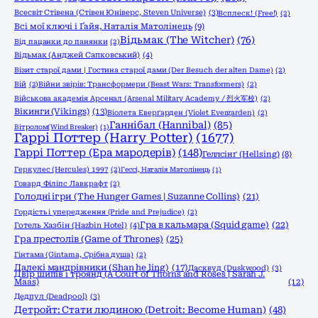
Всесвіт Стівена (Стівен Юніверс, Steven Universe)
(3)
Всплеск! (Free!)
(2)
Всі мої ключі і Ґайя, Наталія Матолінець
(9)
Відьмак (The Witcher)
(76)
Від пацанки до панянки
(2)
Відьмак (Анджей Сапковський)
(4)
Візит старої дами | Гостина старої дами (Der Besuch der alten Dame)
(2)
Вій
(2)
Війни звірів: Трансформери (Beast Wars: Transformers)
(2)
Військова академія Арсенал (Arsenal Military Academy / 烈火军校)
(2)
Вікинги (Vikings)
(13)
Віолета Еверґарден (Violet Evergarden)
(2)
Ганнібал (Hannibal)
(85)
Вітролом(Wind Breaker)
(1)
Гаррі Поттер (Harry Potter)
(1677)
Гаррі Поттер (Ера мародерів)
(148)
Геллсінґ (Hellsing)
(8)
Геркулес (Hercules) 1997
(2)
Гессі, Наталія Матолінець
(1)
Говард Філіпс Лавкрафт
(2)
Голодні ігри (The Hunger Games | Suzanne Collins)
(21)
Гордість і упередження (Pride and Prejudice)
(2)
Гра в кальмара (Squid game)
(22)
Готель Хазбін (Hazbin Hotel)
(4)
Гра престолів (Game of Thrones)
(25)
Гінтама (Gintama, Срібна душа)
(2)
Далекі мандрівники (Shan he ling)
(17)
Дасквуд (Duskwood)
(3)
Двір шипів і троянд (A Court of Thorns and Roses | Sarah J.
Maas)
(12)
Дедпул (Deadpool)
(3)
Детройт: Стати людиною (Detroit: Become Human)
(48)