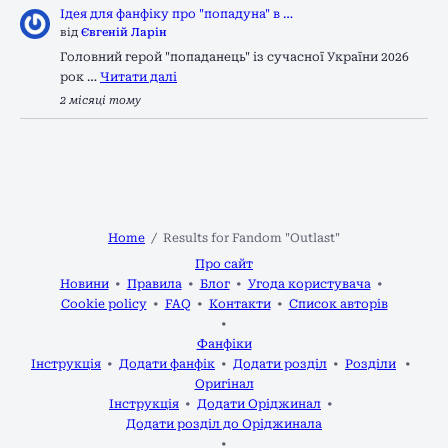
Ідея для фанфіку про "попадуна" в …
від
Євгеній Ларін
Головний герой "попаданець" із сучасної України 2026
рок …
Читати далі
2 місяці тому
Home
Results for Fandom "Outlast"
Про сайт
Новини
Правила
Блог
Угода користувача
Cookie policy
FAQ
Контакти
Список авторів
Фанфіки
Інструкція
Додати фанфік
Додати розділ
Розділи
Оригінал
Інструкція
Додати Оріджинал
Додати розділ до Оріджинала