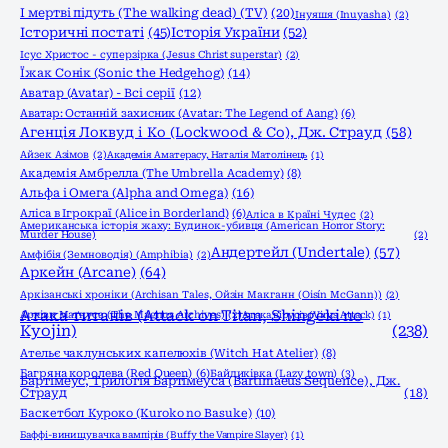
І мертві підуть (The walking dead) (TV)
(20)
Інуяшя (Inuyasha)
(2)
Історичні постаті
(45)
Історія України
(52)
Ісус Христос - суперзірка (Jesus Christ superstar)
(2)
Їжак Сонік (Sonic the Hedgehog)
(14)
Аватар (Avatar) - Всі серії
(12)
Аватар: Останній захисник (Avatar: The Legend of Aang)
(6)
Агенція Локвуд і Кo (Lockwood & Co), Дж. Страуд
(58)
Айзек Азімов
(2)
Академія Аматерасу, Наталія Матолінець
(1)
Академія Амбрелла (The Umbrella Academy)
(8)
Альфа і Омега (Alpha and Omega)
(16)
Аліса в Ігрокраї (Alice in Borderland)
(6)
Аліса в Країні Чудес
(2)
Американська історія жаху: Будинок-убивця (American Horror Story:
Murder House)
(2)
Андертейл (Undertale)
(57)
Амфібія (Земноводія) (Amphibia)
(2)
Аркейн (Arcane)
(64)
Аркізанські хроніки (Archisan Tales, Ойзін Макганн (Oisín McGann))
(2)
Атака титанів (Attack on Titan, Shingeki no
Архіви Маґнуса (The Magnus Archives)
(2)
Атака вірусів (Virus Attack)
(1)
Kyojin)
(238)
Ательє чаклунських капелюхів (Witch Hat Atelier)
(8)
Багряна королева (Red Queen)
(6)
Байдиківка (Lazy town)
(3)
Бартімеус, Трилогія Бартімеуса (Bartimaeus Sequence), Дж.
Страуд
(18)
Баскетбол Куроко (Kuroko no Basuke)
(10)
Баффі-винищувачка вампірів (Buffy the Vampire Slayer)
(1)