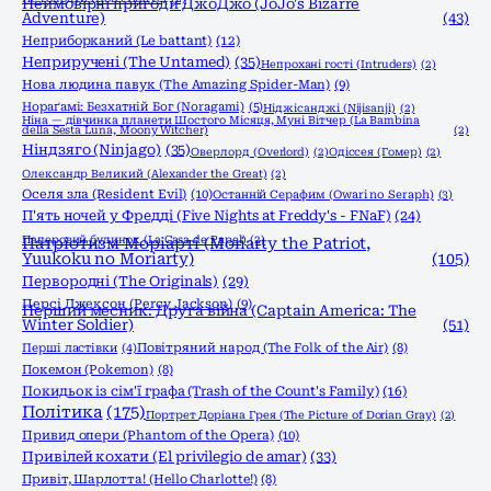
Неймовірні пригоди ДжоДжо (JoJo's Bizarre
Adventure)
(43)
Неприборканий (Le battant)
(12)
Неприручені (The Untamed)
(35)
Непрохані гості (Intruders)
(2)
Нова людина павук (The Amazing Spider-Man)
(9)
Нораґамі: Безхатній Бог (Noragami)
(5)
Ніджісанджі (Nijisanji)
(2)
Ніна — дівчинка планети Шостого Місяця, Муні Вітчер (La Bambina
della Sesta Luna, Moony Witcher)
(2)
Ніндзяго (Ninjago)
(35)
Оверлорд (Overlord)
(2)
Одіссея (Гомер)
(2)
Олександр Великий (Alexander the Great)
(2)
Оселя зла (Resident Evil)
(10)
Останній Серафим (Owari no Seraph)
(3)
П'ять ночей у Фредді (Five Nights at Freddy's - FNaF)
(24)
Паперовий будинок (La Casa de Papel)
(2)
Патріотизм Моріарті (Moriarty the Patriot,
Yuukoku no Moriarty)
(105)
Первородні (The Originals)
(29)
Персі Джексон (Percy Jackson)
(9)
Перший месник: Друга війна (Captain America: The
Winter Soldier)
(51)
Перші ластівки
(4)
Повітряний народ (The Folk of the Air)
(8)
Покемон (Pokemon)
(8)
Покидьок із сім'ї графа (Trash of the Count's Family)
(16)
Політика
(175)
Портрет Доріана Грея (The Picture of Dorian Gray)
(2)
Привид опери (Phantom of the Opera)
(10)
Привілей кохати (El privilegio de amar)
(33)
Привіт, Шарлотта! (Hello Charlotte!)
(8)