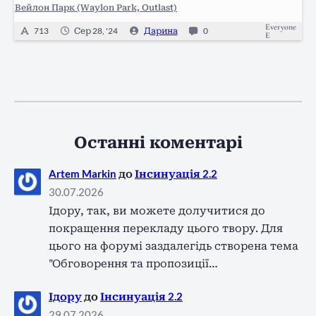
Вейлон Парк (Waylon Park, Outlast)
Everyone
713
Сер 28, '24
Дарина
0
E
Останні коментарі
Artem Markin
до
Інсинуація 2.2
30.07.2026
Ідору, так, ви можете долучитися до
покращення перекладу цього твору. Для
цього на форумі заздалегідь створена тема
"Обговорення та пропозиції…
Ідору
до
Інсинуація 2.2
29.07.2026