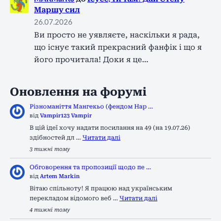
Маршу сил
26.07.2026
Ви просто не уявляєте, наскільки я рада,
що існує такий прекрасний фанфік і що я
його прочитала! Доки я це…
Оновлення на форумі
Різноманіття Мангекьо (фендом Нар …
від
Vampir123 Vampir
В цій ідеї хочу надати посилання на 49 (на 19.07.26)
здібностей дл …
Читати далі
3 тижні тому
Обговорення та пропозиції щодо пе …
від
Artem Markin
Вітаю спільноту! Я працюю над українським
перекладом відомого веб …
Читати далі
4 тижні тому