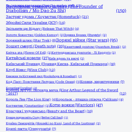
За садовим парканом (Over the garden wall)
Засновник темного шляху (The Founder of
(2)
Diabolism / Mo Dao Zu Shi)
(150)
Застряг удома / Хоумстак (Homestuck)
(21)
Збройні Сили України (ЗСУ)
(14)
Звільнити цю Відьму (Release That Witch)
(4)
Золоте божество (Golden Kamuy)
(2)
Зоряна Брама (Stargate)
(2)
Зоряні війни (Star wars)
(95)
Зоряний шлях (Star Trek)
(8)
Зошит смерті (Death note)
(20)
Квантовий розлом (Quantum Break)
(2)
Квітка зла (Flower Of Evil)
(2)
Кеттердамська трилогія - Лі Бардуґо
(2)
Китайські новели
(27)
Київ вдень та вночі
(2)
Київський Привид (Привид Києва, Київський Примара)
(10)
Клуб Вінкс (Winx Club)
(12)
Книжки та Кістяний пил (Bookshops & Bonedust)
(1)
Код Ґіасс: Повстання Лелуша (Code Geass)
(3)
Козаки, характерники
(7)
Кораліна(Coraline)
(1)
Король Артур: Легенда меча (King Arthur: Legend of the Sword
- 2017)
(12)
Король Лев (The Lion King)
(4)
Корольок - пташка співоча (Calikusu)
(4)
Коти-вояки (Warriors)
(47)
Костянтин (Constantine)
(2)
Красуня і чудовисько (Beauty and the Beast)
(10)
Краще подзвоніть Солу (Better Call Saul)
(1)
Країна Самоцвітів (Houseki no Kuni, Land of the Lustrous)
(2)
Крипі-паста (Creepypasta)
(7)