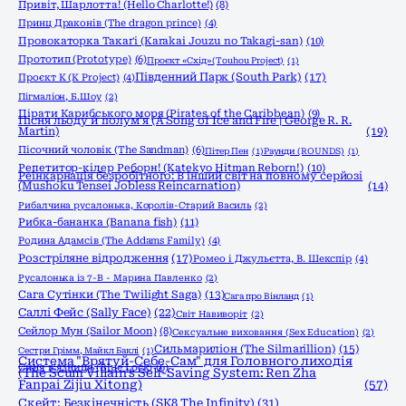
Привіт, Шарлотта! (Hello Charlotte!)
(8)
Принц Драконів (The dragon prince)
(4)
Провокаторка Такаґі (Karakai Jouzu no Takagi-san)
(10)
Прототип (Prototype)
(6)
Проєкт «Схід» (Touhou Project)
(1)
Південний Парк (South Park)
(17)
Проєкт К (K Project)
(4)
Пігмаліон, Б.Шоу
(2)
Пірати Карибського моря (Pirates of the Caribbean)
(9)
Пісня льоду й полум'я (A Song of Ice and Fire | George R. R.
Martin)
(19)
Пісочний чоловік (The Sandman)
(6)
Пітер Пен
(1)
Раунди (ROUNDS)
(1)
Репетитор-кілер Реборн! (Katekyo Hitman Reborn!)
(10)
Реінкарнація безробітного: В інший світ на повному серйозі
(Mushoku Tensei Jobless Reincarnation)
(14)
Рибалчина русалонька, Королів-Старий Василь
(2)
Рибка-бананка (Banana fish)
(11)
Родина Адамсів (The Addams Family)
(4)
Розстріляне відродження
(17)
Ромео і Джульєтта, В. Шекспір
(4)
Русалонька із 7-В - Марина Павленко
(2)
Сага Сутінки (The Twilight Saga)
(13)
Сага про Вінланд
(1)
Саллі Фейс (Sally Face)
(22)
Світ Навиворіт
(2)
Сейлор Мун (Sailor Moon)
(8)
Сексуальне виховання (Sex Education)
(2)
Сильмариліон (The Silmarillion)
(15)
Сестри Грімм, Майкл Баклі
(1)
Система "Врятуй-Себе-Сам" для Головного лиходія
Синя в'язниця (Blue Lock)
(6)
(The Scum Villain's Self-Saving System: Ren Zha
Fanpai Zijiu Xitong)
(57)
Скейт: Безкінечність (SK8 The Infinity)
(31)