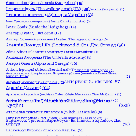
Євангеліон (Neon Genesis Evangelion)
(10)
І мертві підуть (The walking dead) (TV)
(20)
Інуяшя (Inuyasha)
(2)
Історичні постаті
(45)
Історія України
(52)
Ісус Христос - суперзірка (Jesus Christ superstar)
(2)
Їжак Сонік (Sonic the Hedgehog)
(14)
Аватар (Avatar) - Всі серії
(12)
Аватар: Останній захисник (Avatar: The Legend of Aang)
(6)
Агенція Локвуд і Кo (Lockwood & Co), Дж. Страуд
(58)
Айзек Азімов
(2)
Академія Аматерасу, Наталія Матолінець
(1)
Академія Амбрелла (The Umbrella Academy)
(8)
Альфа і Омега (Alpha and Omega)
(16)
Аліса в Ігрокраї (Alice in Borderland)
(6)
Аліса в Країні Чудес
(2)
Американська історія жаху: Будинок-убивця (American Horror Story:
Murder House)
(2)
Андертейл (Undertale)
(57)
Амфібія (Земноводія) (Amphibia)
(2)
Аркейн (Arcane)
(64)
Аркізанські хроніки (Archisan Tales, Ойзін Макганн (Oisín McGann))
(2)
Атака титанів (Attack on Titan, Shingeki no
Архіви Маґнуса (The Magnus Archives)
(2)
Атака вірусів (Virus Attack)
(1)
Kyojin)
(238)
Ательє чаклунських капелюхів (Witch Hat Atelier)
(8)
Багряна королева (Red Queen)
(6)
Байдиківка (Lazy town)
(3)
Бартімеус, Трилогія Бартімеуса (Bartimaeus Sequence), Дж.
Страуд
(18)
Баскетбол Куроко (Kuroko no Basuke)
(10)