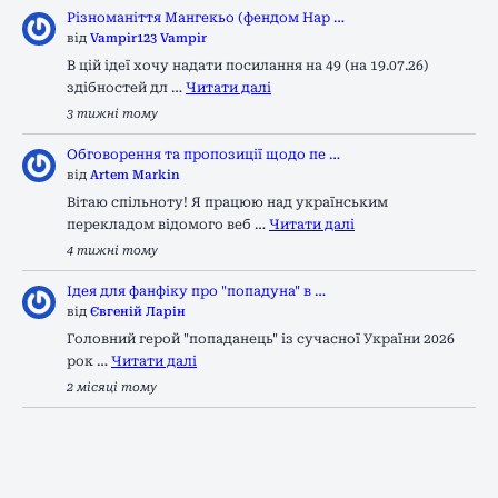
Різноманіття Мангекьо (фендом Нар …
від
Vampir123 Vampir
В цій ідеї хочу надати посилання на 49 (на 19.07.26)
здібностей дл …
Читати далі
3 тижні тому
Обговорення та пропозиції щодо пе …
від
Artem Markin
Вітаю спільноту! Я працюю над українським
перекладом відомого веб …
Читати далі
4 тижні тому
Ідея для фанфіку про "попадуна" в …
від
Євгеній Ларін
Головний герой "попаданець" із сучасної України 2026
рок …
Читати далі
2 місяці тому