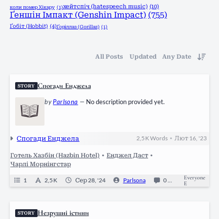
хейтспіч (hatespeech music)
(10)
коли помер Хікару
(1)
Ґеншін Імпакт (Genshin Impact)
(755)
Ґобіт (Hobbit)
(4)
Ґоріллаз (Gorillaz)
(1)
All Posts
Updated
Any Date
Спогади Енджела
STORY
by
Parlsona
—
No description provided yet.
Спогади Енджела
2,5 K
Words
Лют 16, '23
•
Готель Хазбін (Hazbin Hotel)
•
Енджел Даст
•
Чарлі Морнінгстар
Everyone
1
2,5 K
Сер 28, '24
Parlsona
0
Ongoing
E
Незрушні істини
STORY