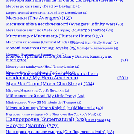
Мерлін (Merlin)
(49)
Мемуари Ванітаса (Vanitas no Carte)
(18)
Мертві до світанку (Dead by Daylight)
(9)
Мертві хлопці-детективи (Dead Boy Detectives)
(2)
Месники (The Avengers)
(155)
Месники: війна нескінченності (Avengers: Infinity War)
(28)
Метро (Metro)
(24)
Металопокаліпсис (Metalocalypse)
(10)
Мисливець х Мисливець (Hunter x Hunter)
(52)
Мислити як вбивця (Criminal Minds)
(5)
Моллі Мун (Molly Moon)
(2)
Молоді Монархи (Young Royals)
(25)
Мольфар (телесеріал)
(4)
Момент | Володимир Винниченко
(2)
Монолог Травниці (The Apothecary Diaries, Kusuriya no
hitorigoto)
(21)
Монстри на канікулах (Hotel Transylvania)
(2)
Моцарт. Рок опера (Mozart, l'opéra rock)
Моя Геройська Академія (Boku no hero
(2)
academia / My Hero Academia)
(201)
Мун Чаі Сторі (Moon Chai Story)
(204)
Мігрант, Марина та Сергій Дяченки
(2)
Мій маленький поні (My Little Pony)
(24)
Міністерство Часу (El Ministerio del Tiempo)
(2)
Міфологія
(40)
Місячний лицар (Moon Knight)
(21)
Над зозулиним гніздом (One Flew over the Cuckoo's Nest)
(2)
Надприродне (Supernatural)
(242)
Нана (Nana)
(4)
Наруто (Naruto)
(379)
Наш прапор означає смерть (Our flag means death)
(28)