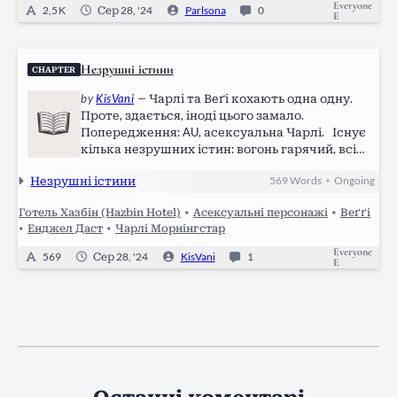
Everyone
2,5 K
Сер 28, '24
Parlsona
0
E
Незрушні істини
CHAPTER
by
KisVani
—
Чарлі та Веґі кохають одна одну.
Проте, здається, іноді цього замало.
Попередження: AU, асексуальна Чарлі. Існує
кілька незрушних істин: вогонь гарячий, всі
грішники потрапляють у пекло, Енджел Даст
Незрушні істини
569
Words
Ongoing
•
невиправний, а Чарлі кохає Веґі, і це взаємно.
Не взаємно було те, як саме…
Готель Хазбін (Hazbin Hotel)
•
Асексуальні персонажі
•
Веґґі
•
Енджел Даст
•
Чарлі Морнінгстар
Everyone
569
Сер 28, '24
KisVani
1
E