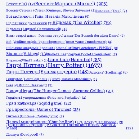
Всесвіт Марвел (Marvel)
(205)
Всесвіт DC
(12)
Всесвіт Стівена (Стівен Юніверс, Steven Universe)
(3)
Всплеск! (Free!)
(2)
Всі мої ключі і Ґайя, Наталія Матолінець
(9)
Відьмак (The Witcher)
(76)
Від пацанки до панянки
(2)
Відьмак (Анджей Сапковський)
(4)
Візит старої дами | Гостина старої дами (Der Besuch der alten Dame)
(2)
Вій
(2)
Війни звірів: Трансформери (Beast Wars: Transformers)
(2)
Військова академія Арсенал (Arsenal Military Academy / 烈火军校)
(2)
Вікинги (Vikings)
(13)
Віолета Еверґарден (Violet Evergarden)
(2)
Ганнібал (Hannibal)
(85)
Вітролом(Wind Breaker)
(1)
Гаррі Поттер (Harry Potter)
(1677)
Гаррі Поттер (Ера мародерів)
(148)
Геллсінґ (Hellsing)
(8)
Геркулес (Hercules) 1997
(2)
Гессі, Наталія Матолінець
(1)
Говард Філіпс Лавкрафт
(2)
Голодні ігри (The Hunger Games | Suzanne Collins)
(21)
Гордість і упередження (Pride and Prejudice)
(2)
Гра в кальмара (Squid game)
(22)
Гра престолів (Game of Thrones)
(25)
Гінтама (Gintama, Срібна душа)
(2)
Далекі мандрівники (Shan he ling)
(17)
Дасквуд (Duskwood)
(3)
Двір шипів і троянд (A Court of Thorns and Roses | Sarah J.
Maas)
(12)
Дедпул (Deadpool)
(3)