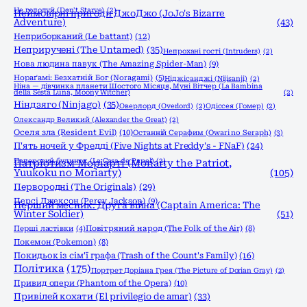
Не голодуй (Don't Starve)
(2)
Неймовірні пригоди ДжоДжо (JoJo's Bizarre
Adventure)
(43)
Неприборканий (Le battant)
(12)
Неприручені (The Untamed)
(35)
Непрохані гості (Intruders)
(2)
Нова людина павук (The Amazing Spider-Man)
(9)
Нораґамі: Безхатній Бог (Noragami)
(5)
Ніджісанджі (Nijisanji)
(2)
Ніна — дівчинка планети Шостого Місяця, Муні Вітчер (La Bambina
della Sesta Luna, Moony Witcher)
(2)
Ніндзяго (Ninjago)
(35)
Оверлорд (Overlord)
(2)
Одіссея (Гомер)
(2)
Олександр Великий (Alexander the Great)
(2)
Оселя зла (Resident Evil)
(10)
Останній Серафим (Owari no Seraph)
(3)
П'ять ночей у Фредді (Five Nights at Freddy's - FNaF)
(24)
Паперовий будинок (La Casa de Papel)
(2)
Патріотизм Моріарті (Moriarty the Patriot,
Yuukoku no Moriarty)
(105)
Первородні (The Originals)
(29)
Персі Джексон (Percy Jackson)
(9)
Перший месник: Друга війна (Captain America: The
Winter Soldier)
(51)
Перші ластівки
(4)
Повітряний народ (The Folk of the Air)
(8)
Покемон (Pokemon)
(8)
Покидьок із сім'ї графа (Trash of the Count's Family)
(16)
Політика
(175)
Портрет Доріана Грея (The Picture of Dorian Gray)
(2)
Привид опери (Phantom of the Opera)
(10)
Привілей кохати (El privilegio de amar)
(33)