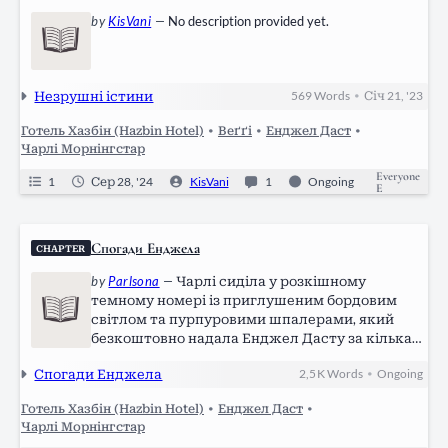
by
KisVani
—
No description provided yet.
Незрушні істини
569
Words
Січ 21, '23
•
Готель Хазбін (Hazbin Hotel)
•
Веґґі
•
Енджел Даст
•
Чарлі Морнінгстар
Everyone
1
Сер 28, '24
KisVani
1
Ongoing
E
Спогади Енджела
CHAPTER
by
Parlsona
—
Чарлі сиділа у розкішному
темному номері із приглушеним бордовим
світлом та пурпуровими шпалерами, який
безкоштовно надала Енджел Дасту за кілька
днів до чистки й бавилася із його плямистим
Спогади Енджела
2,5 K
Words
Ongoing
•
поросям. Дівчина намагалась навчити
тваринку якимось командам (вирішила
Готель Хазбін (Hazbin Hotel)
•
Енджел Даст
•
погратися в…
Чарлі Морнінгстар