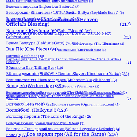
Баффі-винищувачка вампірів (Buffy the Vampire Slayer)
(1)
Безславні виродки (Inglourious Basterds)
(3)
Безсоромні (Shameless)
(15)
Бейблейд: Вибух (Beyblade Burst)
(6)
Берсерк (Berserk)
Благословення небожителів (Heaven
(8)
Бетмен (Batman)
(8)
Official’s Blessing)
(217)
Блогери / Ютубери
(60)
Бліч (Bleach)
(27)
Боруто: нове покоління Наруто (Boruto: Naruto Next
Generations)
(23)
Брама Балдура (Baldur's Gate)
(20)
Бібліотекарі (The Librarians)
(2)
Ван Піс (One Piece)
(94)
Ванпанчмен (One Punch Man)
(1)
Вартові (Watchmen)
(2)
Вартові Цитаделі 1. Бестіарій Акслін (Guardians of the Citadel 1. Axlin’s
Bestiary)
(2)
Вбиваючи Єву (Killing Eve)
(10)
Вбивця демонів (鬼滅の刃 / Demon Slayer: Kimetsu no Yaiba)
(22)
Величне століття. Нова володарка (Muhtesem Yuzyil: Kosem)
(5)
Венздей (Wednesday)
(88)
Версаль (Versailles)
(2)
Весілля вченого Рю
(1)
Викрадач дітей (The Child Thief, Джеральд Бром)
(2)
Вишнева магія! Якщо в тридцять років ти будеш цнотливим, то станеш
чарівником? (Cherry Magic! Thirty Years of Virginity Can Make You a
Wizard?!)
(2)
Вовченя (Teen wolf)
(22)
Вогнем і мечем (Ogniem i mieczem)
(5)
Волейбол!! (Haikyuu!!)
(120)
Володар перснів (The Lord of the Rings)
(26)
Володар туману: роман (Карлос Руїс Сафон)
(2)
Вольтрон: Легендарний захисник (Voltron: Legendary Defender)
(4)
Все заради гри (All for the Game)
(215)
Воно (It)
(7)