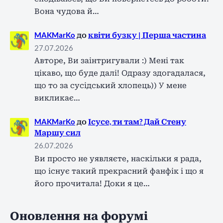
Вона чудова й…
MAKMarKo
до
квіти бузку | Перша частина
27.07.2026
Авторе, Ви заінтригували :) Мені так
цікаво, що буде далі! Одразу здогадалася,
що то за сусідський хлопець)) У мене
викликає…
MAKMarKo
до
Ісусе, ти там? Дай Стену
Маршу сил
26.07.2026
Ви просто не уявляєте, наскільки я рада,
що існує такий прекрасний фанфік і що я
його прочитала! Доки я це…
Оновлення на форумі