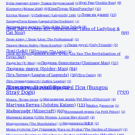
Кукі Ран (Cookie Run)
(6)
Крізь темряву пливу, Томаш Єндровський
(2)
КіннПорш (KinnPorsche)
(11)
Кіллхаус (фільм 2026)
(6)
Леви на джипі
(13)
Кістки (Bones)
(2)
Лабіринт (Labyrinth) 1986
(2)
Легенда П'яти Кілець (Legend of the Five Rings)
(1)
Легенда про куміхо (Tale of the Nine Tailed)
(6)
Леді Баг і Супер-Кіт (Miraculous: Tales of Ladybug &
Cat Noir)
(69)
Леон-кілер / Леон (Léon: The Professional)
(2)
Лише друзі (Only Friends)
(5)
Лицарі Некзо Найтс (Nexo Knights)
(2)
Локі (Loki)
(32)
Лоракс (The Lorax)
(2)
Льов Яо: відродження клану Фуяо (Liu Yao: The Revitalization of
Fuyao Sect)
(8)
Людина-бензопила (Chainsaw Man)
(21)
Люди Ікс (X-Men)
(4)
Людина-павук (Spider-Man)
(84)
Ліга Легенд (League of Legends)
(30)
Ліга Сміху
(6)
Ліга справедливості (Justice League)
(3)
Літературні генії Бродячі Пси (Bungou
Лісова пісня - Леся Українка
(21)
Stray Dogs)
(733)
Магазинчик жахів (Pet Shop of Horrors)
(4)
Мавка. Лісова пісня
(2)
Магічна Битва (Jujutsu Kaisen)
(121)
Майкл Джексон
(2)
Майнкрафт (Minecraft)
(60)
Маленький принц (Le Petit Prince)
(2)
Маленькі жінки (Little Women, Louisa May Alcott)
(4)
Медкнижка/病案本
(3)
Мандалорець (The Mandalorian)
(2)
Межа пустоти: Сад Грішників (Kara no Kyokai (The Garden of Sinners))
(3)