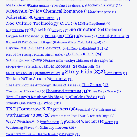
Metal Gear
(9)
Modern Talking
(11)
Mias and Elle
(1)
Michael Jackson
(2)
MONSTA X
(27)
My Chemical Romance
(41)
My little pony
(1)
Måneskin
(48)
Nekra Psaria
(2)
Neo Culture Technology (NCT)
(61)
Nier Replicant
(4)
One direction
(64)
Nightwish
(4)
Outlast
(3)
Nightshade
(2)
ninjago
(1)
Pentagon (PTG)
(10)
Portal, Portal 2
(7)
Oxygen Not Included
(2)
Persona 5
(1)
Project SEKAI: Colorful Stage! (Hatsune Miku: Colorful Stage!)
(2)
Psycho-Pass
(4)
Queen (Рок-гурт)
(4)
Re:Zero
(1)
Resident Evil
(2)
S.T.A.L.K.E.R.
(24)
Rise of the Teenage Mutant Ninja Turtles
(1)
Schmalgauzen
(7)
SF9
(4)
Silent Hill 2
(1)
Sky: Children of the Light
(2)
SM Rookies
(24)
Slipknot
(5)
Solarballs
(3)
Sleep Token
(1)
Stray Kids
(832)
Souls (Dark Souls)
(1)
Stardew Valley
(2)
Teen Titans
(1)
Tekken
(9)
The Arcana
(9)
THE BOYZ
(2)
The Gamer
(13)
The Dark Pictures Anthology: House of Ashes
(2)
Thousand Autumns
(11)
The summer Hikaru died
(1)
Three Days Grace
(2)
Tom Clancy's Rainbow Six Siege
(10)
Tsukiru Yodzu
(13)
Twice
(16)
Twenty One Pilots
(4)
TXT (Tomorrow X Together)
(98)
Vocaloid
(2)
Warframe
(2)
Warhammer 40 000
(26)
Warhammer Total War
(2)
Watch Dogs
(2)
World of Warcraft
(10)
WayV (WeishenV)
(4)
Wolfenstein
(2)
Worm
(1)
Xdinary heroes
(16)
Wuthering Waves
(3)
Your Turn to Die — Death Game by Majority
(2)