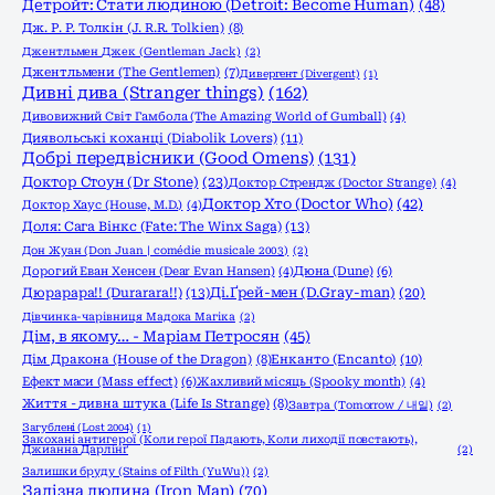
Детройт: Стати людиною (Detroit: Become Human)
(48)
Дж. Р. Р. Толкін (J. R.R. Tolkien)
(8)
Джентльмен Джек (Gentleman Jack)
(2)
Джентльмени (The Gentlemen)
(7)
Дивергент (Divergent)
(1)
Дивні дива (Stranger things)
(162)
Дивовижний Світ Гамбола (The Amazing World of Gumball)
(4)
Диявольські коханці (Diabolik Lovers)
(11)
Добрі передвісники (Good Omens)
(131)
Доктор Стоун (Dr Stone)
(23)
Доктор Стрендж (Doctor Strange)
(4)
Доктор Хто (Doctor Who)
(42)
Доктор Хаус (House, M.D.)
(4)
Доля: Сага Вінкс (Fate: The Winx Saga)
(13)
Дон Жуан (Don Juan | comédie musicale 2003)
(2)
Дорогий Еван Хенсен (Dear Evan Hansen)
(4)
Дюна (Dune)
(6)
Дюрарара!! (Durarara!!)
(13)
Ді.Ґрей-мен (D.Gray-man)
(20)
Дівчинка-чарівниця Мадока Магіка
(2)
Дім, в якому… - Маріам Петросян
(45)
Енканто (Encanto)
(10)
Дім Дракона (House of the Dragon)
(8)
Ефект маси (Mass effect)
(6)
Жахливий місяць (Spooky month)
(4)
Життя - дивна штука (Life Is Strange)
(8)
Завтра (Tomorrow / 내일)
(2)
Загублені (Lost 2004)
(1)
Закохані антигерої (Коли герої Падають, Коли лиходії повстають),
Джианна Дарлінґ
(2)
Залишки бруду (Stains of Filth (YuWu))
(2)
Залізна людина (Iron Man)
(70)