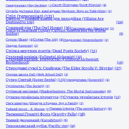
Скотт Пілігрим (Scott Pilgrim)
(4)
Скинути вежу (Slay the Spire)
(1)
Служба доставки Кікі, юної відьми (Hepburn: Majo no Takkyūbin)
(2)
Слід (телесеріал)
(121)
Смерть — єдиний кінець для лиходійки (Villains Are
Destined to Die)
(24)
Совиний дім (The Owl House)
(36)
Соколине око (Hawkeye)
(2)
Сокіл та Зимовий Солдат (Captain America and the Winter
Soldier)
(8)
Сором (Skam)
(4)
Сотня (The 100)
(4)
Спадкоємці (Descendants)
(2)
Спадок (Legacies)
(2)
Спілка мертвих поетів (Dead Poets Society)
(31)
Сталевий алхімік (Fullmetal Alchemist)
(10)
Сталевий алхімік. Братерство (Fullmetal Alchemist:
Brotherhood)
(16)
Стародавні сувої 5: Скайрим (The Elder Scrolls V: Skyrim)
(27)
Старша школа DxD (High School DxD)
(2)
Супер Сентай (Super Sentai)
(13)
Супердівчина (Supergirl)
(4)
Суспільство (The Society)
(2)
Сутінкові мисливці (Shadowhunters: The Mortal Instruments)
(6)
Сучасна українська історія
(12)
Сучасна українська література
(7)
Сім'я шпигуна (Шпигун x Родина, Spy x Family)
(2)
Таємна історія (The secret history)
(6)
Тайний посол - В. Малик
(2)
Таємниці Ґравіті Фолз (Gravity Falls)
(38)
Темний дворецький (Kuroshitsuji)
(6)
Тихоокеанський рубіж (Pacific rim)
(10)