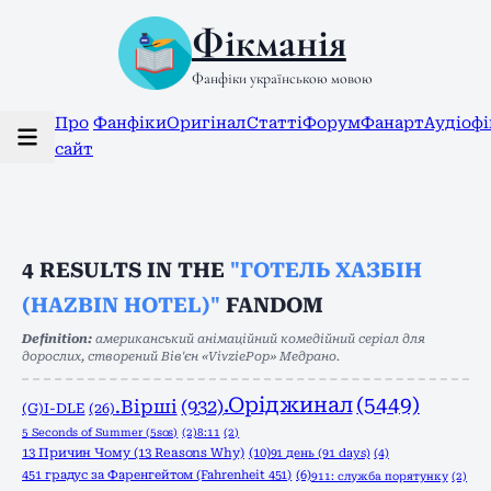
Фікманія
Фанфіки українською мовою
Про
Фанфіки
Оригінал
Статті
Форум
Фанарт
Аудіоф
сайт
4
RESULTS IN THE
"ГОТЕЛЬ ХАЗБІН
(HAZBIN HOTEL)"
FANDOM
Definition:
американський анімаційний комедійний серіал для
дорослих, створений Вів'єн «VivziePop» Медрано.
.Оріджинал
(5449)
.Вірші
(932)
(G)I-DLE
(26)
5 Seconds of Summer (5sos)
(2)
8:11
(2)
13 Причин Чому (13 Reasons Why)
(10)
91 день (91 days)
(4)
451 градус за Фаренгейтом (Fahrenheit 451)
(6)
911: служба порятунку
(2)