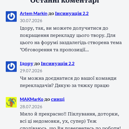
Останні коментарі
Artem Markin
до
Інсинуація 2.2
30.07.2026
Ідору, так, ви можете долучитися до
покращення перекладу цього твору. Для
цього на форумі заздалегідь створена тема
"Обговорення та пропозиції…
Ідору
до
Інсинуація 2.2
29.07.2026
Чи можна доєднатися до вашої команди
перекладачів? Дякую за тяжку працю
MAKMarKo
до
синці
28.07.2026
Мило й прекрасно!! Піклування, доторки,
всі ці недомовки, ух, супер) Теж
сподіваюсь, що Ви повернетесь до роботи!