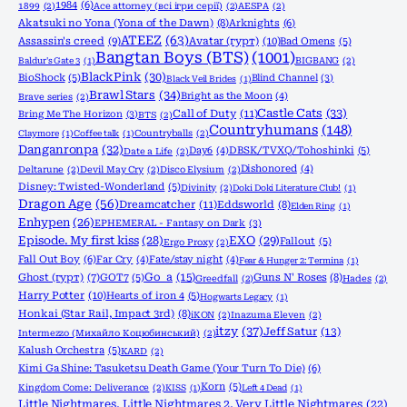
1984
(6)
1899
(2)
Ace attorney (всі ігри серії)
(2)
AESPA
(2)
Akatsuki no Yona (Yona of the Dawn)
(8)
Arknights
(6)
ATEEZ
(63)
Assassin's creed
(9)
Avatar (гурт)
(10)
Bad Omens
(5)
Bangtan Boys (BTS)
(1001)
Baldur's Gate 3
(1)
BIGBANG
(2)
BlackPink
(30)
BioShock
(5)
Blind Channel
(3)
Black Veil Brides
(1)
Brawl Stars
(34)
Bright as the Moon
(4)
Brave series
(2)
Castle Cats
(33)
Call of Duty
(11)
Bring Me The Horizon
(3)
BTS
(2)
Countryhumans
(148)
Claymore
(1)
Coffee talk
(1)
Countryballs
(2)
Danganronpa
(32)
Day6
(4)
DBSK/TVXQ/Tohoshinki
(5)
Date a Life
(2)
Dishonored
(4)
Deltarune
(2)
Devil May Cry
(2)
Disco Elysium
(2)
Disney: Twisted-Wonderland
(5)
Divinity
(2)
Doki Doki Literature Club!
(1)
Dragon Age
(56)
Dreamcatcher
(11)
Eddsworld
(8)
Elden Ring
(1)
Enhypen
(26)
EPHEMERAL - Fantasy on Dark
(3)
Episode. My first kiss
(28)
EXO
(29)
Fallout
(5)
Ergo Proxy
(2)
Fall Out Boy
(6)
Far Cry
(4)
Fate/stay night
(4)
Fear & Hunger 2: Termina
(1)
Go_a
(15)
Ghost (гурт)
(7)
GOT7
(5)
Guns N' Roses
(8)
Greedfall
(2)
Hades
(2)
Harry Potter
(10)
Hearts of iron 4
(5)
Hogwarts Legacy
(1)
Honkai (Star Rail, Impact 3rd)
(8)
iKON
(2)
Inazuma Eleven
(2)
itzy
(37)
Jeff Satur
(13)
Intermezzo (Михайло Коцюбинський)
(2)
Kalush Orchestra
(5)
KARD
(2)
Kimi Ga Shine: Tasuketsu Death Game (Your Turn To Die)
(6)
Korn
(5)
Kingdom Come: Deliverance
(2)
KISS
(1)
Left 4 Dead
(1)
Little Nightmares, Little Nightmares 2, Very Little Nightmares
(22)