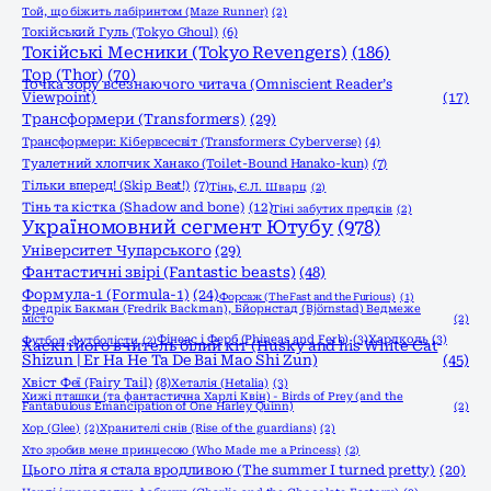
Той, що біжить лабіринтом (Maze Runner)
(2)
Токійський Гуль (Tokyo Ghoul)
(6)
Токійські Месники (Tokyo Revengers)
(186)
Тор (Thor)
(70)
Точка зору всезнаючого читача (Omniscient Reader’s
Viewpoint)
(17)
Трансформери (Transformers)
(29)
Трансформери: Кібервсесвіт (Transformers: Cyberverse)
(4)
Туалетний хлопчик Ханако (Toilet-Bound Hanako-kun)
(7)
Тільки вперед! (Skip Beat!)
(7)
Тінь, Є.Л. Шварц
(2)
Тінь та кістка (Shadow and bone)
(12)
Тіні забутих предків
(2)
Україномовний сегмент Ютубу
(978)
Університет Чупарського
(29)
Фантастичні звірі (Fantastic beasts)
(48)
Формула-1 (Formula-1)
(24)
Форсаж (The Fast and the Furious)
(1)
Фредрік Бакман (Fredrik Backman), Бйорнстад (Björnstad) Ведмеже
місто
(2)
Фінеас і Ферб (Phineas and Ferb)
(3)
Хардколь
(3)
Футбол, футболісти
(2)
Хаскі і його вчитель білий кіт (Husky and his White Cat
Shizun | Er Ha He Ta De Bai Mao Shi Zun)
(45)
Хвіст Феї (Fairy Tail)
(8)
Хеталія (Hetalia)
(3)
Хижі пташки (та фантастична Харлі Квін) - Birds of Prey (and the
Fantabulous Emancipation of One Harley Quinn)
(2)
Хор (Glee)
(2)
Хранителі снів (Rise of the guardians)
(2)
Хто зробив мене принцесою (Who Made me a Princess)
(2)
Цього літа я стала вродливою (The summer I turned pretty)
(20)