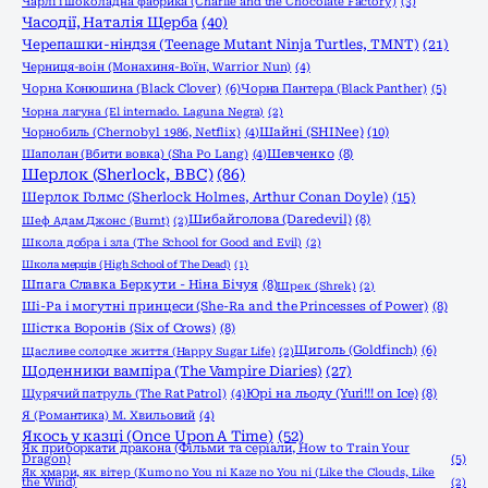
Чарлі і шоколадна фабрика (Charlie and the Chocolate Factory)
(3)
Часодії, Наталія Щерба
(40)
Черепашки-ніндзя (Teenage Mutant Ninja Turtles, TMNT)
(21)
Черниця-воiн (Монахиня-Воïн, Warrior Nun)
(4)
Чорна Конюшина (Black Clover)
(6)
Чорна Пантера (Black Panther)
(5)
Чорна лагуна (El internado. Laguna Negra)
(2)
Шайні (SHINee)
(10)
Чорнобиль (Chernobyl 1986, Netflix)
(4)
Шаполан (Вбити вовка) (Sha Po Lang)
(4)
Шевченко
(8)
Шерлок (Sherlock, ВВС)
(86)
Шерлок Голмс (Sherlock Holmes, Arthur Conan Doyle)
(15)
Шибайголова (Daredevil)
(8)
Шеф Адам Джонс (Burnt)
(2)
Школа добра і зла (The School for Good and Evil)
(2)
Школа мерців (High School of The Dead)
(1)
Шпага Славка Беркути - Ніна Бічуя
(8)
Шрек (Shrek)
(2)
Ші-Ра і могутні принцеси (She-Ra and the Princesses of Power)
(8)
Шістка Воронів (Six of Crows)
(8)
Щиголь (Goldfinch)
(6)
Щасливе солодке життя (Happy Sugar Life)
(2)
Щоденники вампіра (The Vampire Diaries)
(27)
Щурячий патруль (The Rat Patrol)
(4)
Юрі на льоду (Yuri!!! on Ice)
(8)
Я (Романтика) М. Хвильовий
(4)
Якось у казці (Once Upon A Time)
(52)
Як приборкати дракона (Фільми та серіали, How to Train Your
Dragon)
(5)
Як хмари, як вітер (Kumo no You ni Kaze no You ni (Like the Clouds, Like
the Wind)
(2)