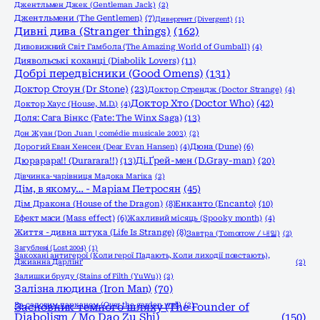
Джентльмен Джек (Gentleman Jack)
(2)
Джентльмени (The Gentlemen)
(7)
Дивергент (Divergent)
(1)
Дивні дива (Stranger things)
(162)
Дивовижний Світ Гамбола (The Amazing World of Gumball)
(4)
Диявольські коханці (Diabolik Lovers)
(11)
Добрі передвісники (Good Omens)
(131)
Доктор Стоун (Dr Stone)
(23)
Доктор Стрендж (Doctor Strange)
(4)
Доктор Хто (Doctor Who)
(42)
Доктор Хаус (House, M.D.)
(4)
Доля: Сага Вінкс (Fate: The Winx Saga)
(13)
Дон Жуан (Don Juan | comédie musicale 2003)
(2)
Дорогий Еван Хенсен (Dear Evan Hansen)
(4)
Дюна (Dune)
(6)
Дюрарара!! (Durarara!!)
(13)
Ді.Ґрей-мен (D.Gray-man)
(20)
Дівчинка-чарівниця Мадока Магіка
(2)
Дім, в якому… - Маріам Петросян
(45)
Енканто (Encanto)
(10)
Дім Дракона (House of the Dragon)
(8)
Ефект маси (Mass effect)
(6)
Жахливий місяць (Spooky month)
(4)
Життя - дивна штука (Life Is Strange)
(8)
Завтра (Tomorrow / 내일)
(2)
Загублені (Lost 2004)
(1)
Закохані антигерої (Коли герої Падають, Коли лиходії повстають),
Джианна Дарлінґ
(2)
Залишки бруду (Stains of Filth (YuWu))
(2)
Залізна людина (Iron Man)
(70)
За садовим парканом (Over the garden wall)
Засновник темного шляху (The Founder of
(2)
Diabolism / Mo Dao Zu Shi)
(150)