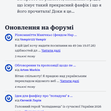
що існує такий прекрасний фанфік і що я
його прочитала! Доки я це…
Оновлення на форумі
Різноманіття Мангекьо (фендом Нар …
від
Vampir123 Vampir
В цій ідеї хочу надати посилання на 49 (на 19.07.26)
здібностей дл …
Читати далі
3 тижні тому
Обговорення та пропозиції щодо пе …
від
Artem Markin
Вітаю спільноту! Я працюю над українським
перекладом відомого веб …
Читати далі
4 тижні тому
Ідея для фанфіку про "попадуна" в …
від
Євгеній Ларін
Головний герой "попаданець" із сучасної України 2026