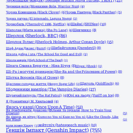
Черепашки-ніндзя (Teenage Mutant Ninja Turtles, TMNT)
(21)
Черниця-воiн (Монахиня-Воïн, Warrior Nun)
(4)
Чорна Конюшина (Black Clover)
(6)
Чорна Пантера (Black Panther)
(5)
Чорна лагуна (El internado. Laguna Negra)
(2)
Шайні (SHINee)
(10)
Чорнобиль (Chernobyl 1986, Netflix)
(4)
Шаполан (Вбити вовка) (Sha Po Lang)
(4)
Шевченко
(8)
Шерлок (Sherlock, ВВС)
(86)
Шерлок Голмс (Sherlock Holmes, Arthur Conan Doyle)
(15)
Шибайголова (Daredevil)
(8)
Шеф Адам Джонс (Burnt)
(2)
Школа добра і зла (The School for Good and Evil)
(2)
Школа мерців (High School of The Dead)
(1)
Шпага Славка Беркути - Ніна Бічуя
(8)
Шрек (Shrek)
(2)
Ші-Ра і могутні принцеси (She-Ra and the Princesses of Power)
(8)
Шістка Воронів (Six of Crows)
(8)
Щиголь (Goldfinch)
(6)
Щасливе солодке життя (Happy Sugar Life)
(2)
Щоденники вампіра (The Vampire Diaries)
(27)
Щурячий патруль (The Rat Patrol)
(4)
Юрі на льоду (Yuri!!! on Ice)
(8)
Я (Романтика) М. Хвильовий
(4)
Якось у казці (Once Upon A Time)
(52)
Як приборкати дракона (Фільми та серіали, How to Train Your
Dragon)
(5)
Як хмари, як вітер (Kumo no You ni Kaze no You ni (Like the Clouds, Like
the Wind)
(2)
хейтспіч (hatespeech music)
(10)
коли помер Хікару
(1)
Ґеншін Імпакт (Genshin Impact)
(755)