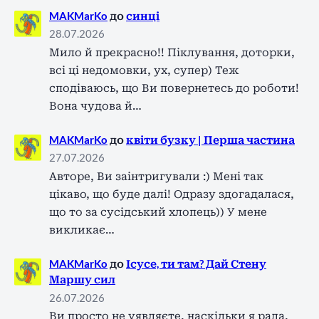
MAKMarKo
до
синці
28.07.2026
Мило й прекрасно!! Піклування, доторки,
всі ці недомовки, ух, супер) Теж
сподіваюсь, що Ви повернетесь до роботи!
Вона чудова й…
MAKMarKo
до
квіти бузку | Перша частина
27.07.2026
Авторе, Ви заінтригували :) Мені так
цікаво, що буде далі! Одразу здогадалася,
що то за сусідський хлопець)) У мене
викликає…
MAKMarKo
до
Ісусе, ти там? Дай Стену
Маршу сил
26.07.2026
Ви просто не уявляєте, наскільки я рада,