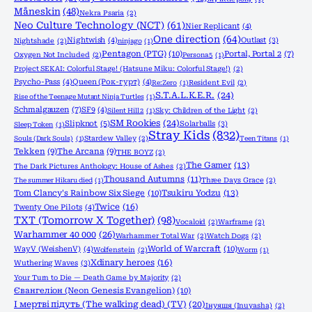
Måneskin
(48)
Nekra Psaria
(2)
Neo Culture Technology (NCT)
(61)
Nier Replicant
(4)
One direction
(64)
Nightwish
(4)
Outlast
(3)
Nightshade
(2)
ninjago
(1)
Pentagon (PTG)
(10)
Portal, Portal 2
(7)
Oxygen Not Included
(2)
Persona 5
(1)
Project SEKAI: Colorful Stage! (Hatsune Miku: Colorful Stage!)
(2)
Psycho-Pass
(4)
Queen (Рок-гурт)
(4)
Re:Zero
(1)
Resident Evil
(2)
S.T.A.L.K.E.R.
(24)
Rise of the Teenage Mutant Ninja Turtles
(1)
Schmalgauzen
(7)
SF9
(4)
Silent Hill 2
(1)
Sky: Children of the Light
(2)
SM Rookies
(24)
Slipknot
(5)
Solarballs
(3)
Sleep Token
(1)
Stray Kids
(832)
Souls (Dark Souls)
(1)
Stardew Valley
(2)
Teen Titans
(1)
Tekken
(9)
The Arcana
(9)
THE BOYZ
(2)
The Gamer
(13)
The Dark Pictures Anthology: House of Ashes
(2)
Thousand Autumns
(11)
The summer Hikaru died
(1)
Three Days Grace
(2)
Tom Clancy's Rainbow Six Siege
(10)
Tsukiru Yodzu
(13)
Twice
(16)
Twenty One Pilots
(4)
TXT (Tomorrow X Together)
(98)
Vocaloid
(2)
Warframe
(2)
Warhammer 40 000
(26)
Warhammer Total War
(2)
Watch Dogs
(2)
World of Warcraft
(10)
WayV (WeishenV)
(4)
Wolfenstein
(2)
Worm
(1)
Xdinary heroes
(16)
Wuthering Waves
(3)
Your Turn to Die — Death Game by Majority
(2)
Євангеліон (Neon Genesis Evangelion)
(10)
І мертві підуть (The walking dead) (TV)
(20)
Інуяшя (Inuyasha)
(2)