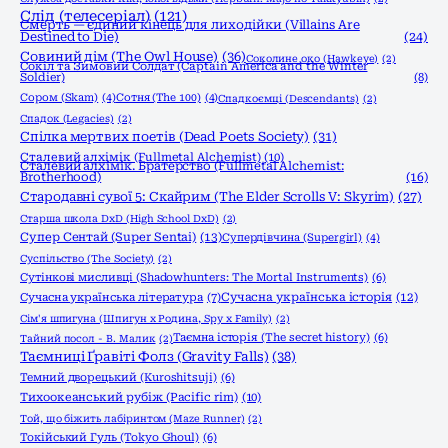
Слід (телесеріал)
(121)
Смерть — єдиний кінець для лиходійки (Villains Are
Destined to Die)
(24)
Совиний дім (The Owl House)
(36)
Соколине око (Hawkeye)
(2)
Сокіл та Зимовий Солдат (Captain America and the Winter
Soldier)
(8)
Сором (Skam)
(4)
Сотня (The 100)
(4)
Спадкоємці (Descendants)
(2)
Спадок (Legacies)
(2)
Спілка мертвих поетів (Dead Poets Society)
(31)
Сталевий алхімік (Fullmetal Alchemist)
(10)
Сталевий алхімік. Братерство (Fullmetal Alchemist:
Brotherhood)
(16)
Стародавні сувої 5: Скайрим (The Elder Scrolls V: Skyrim)
(27)
Старша школа DxD (High School DxD)
(2)
Супер Сентай (Super Sentai)
(13)
Супердівчина (Supergirl)
(4)
Суспільство (The Society)
(2)
Сутінкові мисливці (Shadowhunters: The Mortal Instruments)
(6)
Сучасна українська історія
(12)
Сучасна українська література
(7)
Сім'я шпигуна (Шпигун x Родина, Spy x Family)
(2)
Таємна історія (The secret history)
(6)
Тайний посол - В. Малик
(2)
Таємниці Ґравіті Фолз (Gravity Falls)
(38)
Темний дворецький (Kuroshitsuji)
(6)
Тихоокеанський рубіж (Pacific rim)
(10)
Той, що біжить лабіринтом (Maze Runner)
(2)
Токійський Гуль (Tokyo Ghoul)
(6)