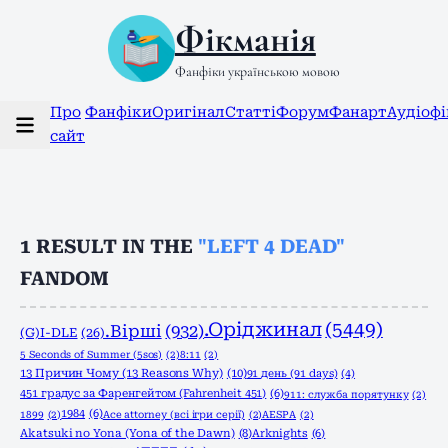
Фікманія
Фанфіки українською мовою
Про
Фанфіки
Оригінал
Статті
Форум
Фанарт
Аудіоф
сайт
1
RESULT IN THE
"LEFT 4 DEAD"
FANDOM
.Оріджинал
(5449)
.Вірші
(932)
(G)I-DLE
(26)
5 Seconds of Summer (5sos)
(2)
8:11
(2)
13 Причин Чому (13 Reasons Why)
(10)
91 день (91 days)
(4)
451 градус за Фаренгейтом (Fahrenheit 451)
(6)
911: служба порятунку
(2)
1984
(6)
1899
(2)
Ace attorney (всі ігри серії)
(2)
AESPA
(2)
Akatsuki no Yona (Yona of the Dawn)
(8)
Arknights
(6)