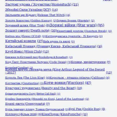
Застряг удома / Хоумстак (Homestuck)
(21)
Збройні Сили України (ЗСУ)
(14)
Звільнити цю Відьму (Release That Witch)
(4)
Золоте божество (Golden Kamuy)
(2)
Зоряна Брама (Stargate)
(2)
Зоряні війни (Star wars)
(95)
Зоряний шлях (Star Trek)
(8)
Зошит смерті (Death note)
(20)
Квантовий розлом (Quantum Break)
(2)
Квітка зла (Flower Of Evil)
(2)
Кеттердамська трилогія - Лі Бардуґо
(2)
Китайські новели
(27)
Київ вдень та вночі
(2)
Київський Привид (Привид Києва, Київський Примара)
(10)
Клуб Вінкс (Winx Club)
(12)
Книжки та Кістяний пил (Bookshops & Bonedust)
(1)
Код Ґіасс: Повстання Лелуша (Code Geass)
(3)
Козаки, характерники
(7)
Кораліна(Coraline)
(1)
Король Артур: Легенда меча (King Arthur: Legend of the Sword
- 2017)
(12)
Король Лев (The Lion King)
(4)
Корольок - пташка співоча (Calikusu)
(4)
Коти-вояки (Warriors)
(47)
Костянтин (Constantine)
(2)
Красуня і чудовисько (Beauty and the Beast)
(10)
Краще подзвоніть Солу (Better Call Saul)
(1)
Країна Самоцвітів (Houseki no Kuni, Land of the Lustrous)
(2)
Крипі-паста (Creepypasta)
(7)
Кукі Ран (Cookie Run)
(6)
Крізь темряву пливу, Томаш Єндровський
(2)
КіннПорш (KinnPorsche)
(11)
Кіллхаус (фільм 2026)
(6)