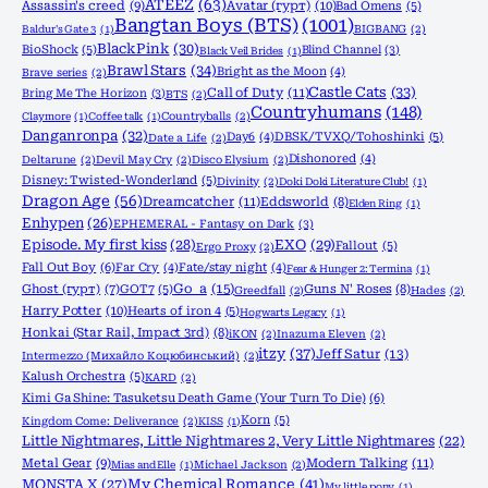
ATEEZ
(63)
Assassin's creed
(9)
Avatar (гурт)
(10)
Bad Omens
(5)
Bangtan Boys (BTS)
(1001)
Baldur's Gate 3
(1)
BIGBANG
(2)
BlackPink
(30)
BioShock
(5)
Blind Channel
(3)
Black Veil Brides
(1)
Brawl Stars
(34)
Bright as the Moon
(4)
Brave series
(2)
Castle Cats
(33)
Call of Duty
(11)
Bring Me The Horizon
(3)
BTS
(2)
Countryhumans
(148)
Claymore
(1)
Coffee talk
(1)
Countryballs
(2)
Danganronpa
(32)
Day6
(4)
DBSK/TVXQ/Tohoshinki
(5)
Date a Life
(2)
Dishonored
(4)
Deltarune
(2)
Devil May Cry
(2)
Disco Elysium
(2)
Disney: Twisted-Wonderland
(5)
Divinity
(2)
Doki Doki Literature Club!
(1)
Dragon Age
(56)
Dreamcatcher
(11)
Eddsworld
(8)
Elden Ring
(1)
Enhypen
(26)
EPHEMERAL - Fantasy on Dark
(3)
Episode. My first kiss
(28)
EXO
(29)
Fallout
(5)
Ergo Proxy
(2)
Fall Out Boy
(6)
Far Cry
(4)
Fate/stay night
(4)
Fear & Hunger 2: Termina
(1)
Go_a
(15)
Ghost (гурт)
(7)
GOT7
(5)
Guns N' Roses
(8)
Greedfall
(2)
Hades
(2)
Harry Potter
(10)
Hearts of iron 4
(5)
Hogwarts Legacy
(1)
Honkai (Star Rail, Impact 3rd)
(8)
iKON
(2)
Inazuma Eleven
(2)
itzy
(37)
Jeff Satur
(13)
Intermezzo (Михайло Коцюбинський)
(2)
Kalush Orchestra
(5)
KARD
(2)
Kimi Ga Shine: Tasuketsu Death Game (Your Turn To Die)
(6)
Korn
(5)
Kingdom Come: Deliverance
(2)
KISS
(1)
Little Nightmares, Little Nightmares 2, Very Little Nightmares
(22)
Metal Gear
(9)
Modern Talking
(11)
Mias and Elle
(1)
Michael Jackson
(2)
MONSTA X
(27)
My Chemical Romance
(41)
My little pony
(1)