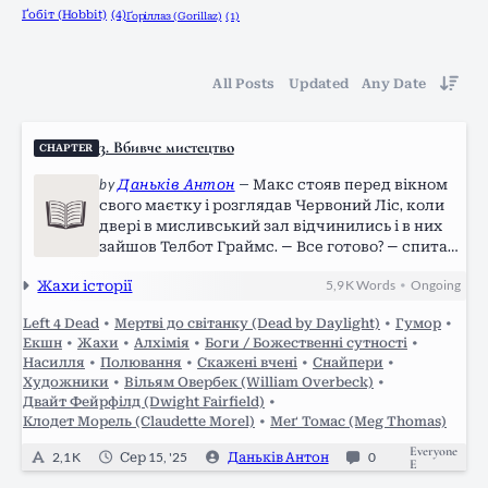
Ґобіт (Hobbit)
(4)
Ґоріллаз (Gorillaz)
(1)
All Posts
Updated
Any Date
3. Вбивче мистецтво
CHAPTER
by
Даньків Антон
—
Макс стояв перед вікном
свого маєтку і розглядав Червоний Ліс, коли
двері в мисливський зал відчинились і в них
зайшов Телбот Граймс. — Все готово? — спитав
Макс. — Готово! — подумав Телбот. Хоча Телбот
Жахи історії
5,9 K
Words
Ongoing
•
втратив здатність розмовляти після своєї
мутації, Макс прочитав його…
Left 4 Dead
•
Мертві до світанку (Dead by Daylight)
•
Гумор
•
Екшн
•
Жахи
•
Алхімія
•
Боги / Божественні сутності
•
Насилля
•
Полювання
•
Скажені вчені
•
Снайпери
•
Художники
•
Вільям Овербек (William Overbeck)
•
Двайт Фейрфілд (Dwight Fairfield)
•
Клодет Морель (Claudette Morel)
•
Меґ Томас (Meg Thomas)
Everyone
2,1 K
Сер 15, '25
Даньків Антон
0
E