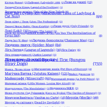
Леви на джипі
(13)
Кістки (Bones)
(2)
Лабіринт (Labyrinth) 1986
(2)
Легенда П'яти Кілець (Legend of the Five Rings)
(1)
Легенда про куміхо (Tale of the Nine Tailed)
(6)
Леді Баг і Супер-Кіт (Miraculous: Tales of Ladybug &
Cat Noir)
(69)
Леон-кілер / Леон (Léon: The Professional)
(2)
Лише друзі (Only Friends)
(5)
Лицарі Некзо Найтс (Nexo Knights)
(2)
Локі (Loki)
(32)
Лоракс (The Lorax)
(2)
Льов Яо: відродження клану Фуяо (Liu Yao: The Revitalization of
Fuyao Sect)
(8)
Людина-бензопила (Chainsaw Man)
(21)
Люди Ікс (X-Men)
(4)
Людина-павук (Spider-Man)
(84)
Ліга Легенд (League of Legends)
(30)
Ліга Сміху
(6)
Ліга справедливості (Justice League)
(3)
Літературні генії Бродячі Пси (Bungou
Лісова пісня - Леся Українка
(21)
Stray Dogs)
(733)
Магазинчик жахів (Pet Shop of Horrors)
(4)
Мавка. Лісова пісня
(2)
Магічна Битва (Jujutsu Kaisen)
(121)
Майкл Джексон
(2)
Майнкрафт (Minecraft)
(60)
Маленький принц (Le Petit Prince)
(2)
Маленькі жінки (Little Women, Louisa May Alcott)
(4)
Медкнижка/病案本
(3)
Мандалорець (The Mandalorian)
(2)
Межа пустоти: Сад Грішників (Kara no Kyokai (The Garden of Sinners))
(3)
Мерлін (Merlin)
(49)
Мемуари Ванітаса (Vanitas no Carte)
(18)
Мертві до світанку (Dead by Daylight)
(9)