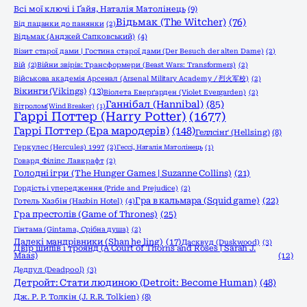
Всі мої ключі і Ґайя, Наталія Матолінець
(9)
Відьмак (The Witcher)
(76)
Від пацанки до панянки
(2)
Відьмак (Анджей Сапковський)
(4)
Візит старої дами | Гостина старої дами (Der Besuch der alten Dame)
(2)
Вій
(2)
Війни звірів: Трансформери (Beast Wars: Transformers)
(2)
Військова академія Арсенал (Arsenal Military Academy / 烈火军校)
(2)
Вікинги (Vikings)
(13)
Віолета Еверґарден (Violet Evergarden)
(2)
Ганнібал (Hannibal)
(85)
Вітролом(Wind Breaker)
(1)
Гаррі Поттер (Harry Potter)
(1677)
Гаррі Поттер (Ера мародерів)
(148)
Геллсінґ (Hellsing)
(8)
Геркулес (Hercules) 1997
(2)
Гессі, Наталія Матолінець
(1)
Говард Філіпс Лавкрафт
(2)
Голодні ігри (The Hunger Games | Suzanne Collins)
(21)
Гордість і упередження (Pride and Prejudice)
(2)
Гра в кальмара (Squid game)
(22)
Готель Хазбін (Hazbin Hotel)
(4)
Гра престолів (Game of Thrones)
(25)
Гінтама (Gintama, Срібна душа)
(2)
Далекі мандрівники (Shan he ling)
(17)
Дасквуд (Duskwood)
(3)
Двір шипів і троянд (A Court of Thorns and Roses | Sarah J.
Maas)
(12)
Дедпул (Deadpool)
(3)
Детройт: Стати людиною (Detroit: Become Human)
(48)
Дж. Р. Р. Толкін (J. R.R. Tolkien)
(8)