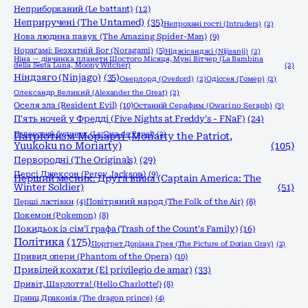
Неприборканий (Le battant)
(12)
Неприручені (The Untamed)
(35)
Непрохані гості (Intruders)
(2)
Нова людина павук (The Amazing Spider-Man)
(9)
Нораґамі: Безхатній Бог (Noragami)
(5)
Ніджісанджі (Nijisanji)
(2)
Ніна — дівчинка планети Шостого Місяця, Муні Вітчер (La Bambina
della Sesta Luna, Moony Witcher)
(2)
Ніндзяго (Ninjago)
(35)
Оверлорд (Overlord)
(2)
Одіссея (Гомер)
(2)
Олександр Великий (Alexander the Great)
(2)
Оселя зла (Resident Evil)
(10)
Останній Серафим (Owari no Seraph)
(3)
П'ять ночей у Фредді (Five Nights at Freddy's - FNaF)
(24)
Паперовий будинок (La Casa de Papel)
(2)
Патріотизм Моріарті (Moriarty the Patriot,
Yuukoku no Moriarty)
(105)
Первородні (The Originals)
(29)
Персі Джексон (Percy Jackson)
(9)
Перший месник: Друга війна (Captain America: The
Winter Soldier)
(51)
Перші ластівки
(4)
Повітряний народ (The Folk of the Air)
(8)
Покемон (Pokemon)
(8)
Покидьок із сім'ї графа (Trash of the Count's Family)
(16)
Політика
(175)
Портрет Доріана Грея (The Picture of Dorian Gray)
(2)
Привид опери (Phantom of the Opera)
(10)
Привілей кохати (El privilegio de amar)
(33)
Привіт, Шарлотта! (Hello Charlotte!)
(8)
Принц Драконів (The dragon prince)
(4)