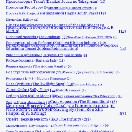
Провокаторка Такаґі (Karakai Jouzu no Takagi-san)
(10)
Прототип (Prototype)
(6)
Проєкт «Схід» (Touhou Project)
(1)
Південний Парк (South Park)
(17)
Проєкт К (K Project)
(4)
Пігмаліон, Б.Шоу
(2)
Пірати Карибського моря (Pirates of the Caribbean)
(9)
Пісня льоду й полум'я (A Song of Ice and Fire | George R. R.
Martin)
(19)
Пісочний чоловік (The Sandman)
(6)
Пітер Пен
(1)
Раунди (ROUNDS)
(1)
Репетитор-кілер Реборн! (Katekyo Hitman Reborn!)
(10)
Реінкарнація безробітного: В інший світ на повному серйозі
(Mushoku Tensei Jobless Reincarnation)
(14)
Рибалчина русалонька, Королів-Старий Василь
(2)
Рибка-бананка (Banana fish)
(11)
Родина Адамсів (The Addams Family)
(4)
Розстріляне відродження
(17)
Ромео і Джульєтта, В. Шекспір
(4)
Русалонька із 7-В - Марина Павленко
(2)
Сага Сутінки (The Twilight Saga)
(13)
Сага про Вінланд
(1)
Саллі Фейс (Sally Face)
(22)
Світ Навиворіт
(2)
Сейлор Мун (Sailor Moon)
(8)
Сексуальне виховання (Sex Education)
(2)
Сильмариліон (The Silmarillion)
(15)
Сестри Грімм, Майкл Баклі
(1)
Система "Врятуй-Себе-Сам" для Головного лиходія
Синя в'язниця (Blue Lock)
(6)
(The Scum Villain's Self-Saving System: Ren Zha
Fanpai Zijiu Xitong)
(57)
Скейт: Безкінечність (SK8 The Infinity)
(31)
Скотт Пілігрим (Scott Pilgrim)
(4)
Скинути вежу (Slay the Spire)
(1)
Служба доставки Кікі, юної відьми (Hepburn: Majo no Takkyūbin)
(2)