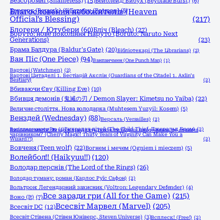
Безсоромні (Shameless)
(15)
Бейблейд: Вибух (Beyblade Burst)
(6)
Берсерк (Berserk)
Благословення небожителів (Heaven
(8)
Бетмен (Batman)
(8)
Official’s Blessing)
(217)
Блогери / Ютубери
(60)
Бліч (Bleach)
(27)
Боруто: нове покоління Наруто (Boruto: Naruto Next
Generations)
(23)
Брама Балдура (Baldur's Gate)
(20)
Бібліотекарі (The Librarians)
(2)
Ван Піс (One Piece)
(94)
Ванпанчмен (One Punch Man)
(1)
Вартові (Watchmen)
(2)
Вартові Цитаделі 1. Бестіарій Акслін (Guardians of the Citadel 1. Axlin’s
Bestiary)
(2)
Вбиваючи Єву (Killing Eve)
(10)
Вбивця демонів (鬼滅の刃 / Demon Slayer: Kimetsu no Yaiba)
(22)
Величне століття. Нова володарка (Muhtesem Yuzyil: Kosem)
(5)
Венздей (Wednesday)
(88)
Версаль (Versailles)
(2)
Весілля вченого Рю
(1)
Викрадач дітей (The Child Thief, Джеральд Бром)
(2)
Вишнева магія! Якщо в тридцять років ти будеш цнотливим, то станеш
чарівником? (Cherry Magic! Thirty Years of Virginity Can Make You a
Wizard?!)
(2)
Вовченя (Teen wolf)
(22)
Вогнем і мечем (Ogniem i mieczem)
(5)
Волейбол!! (Haikyuu!!)
(120)
Володар перснів (The Lord of the Rings)
(26)
Володар туману: роман (Карлос Руїс Сафон)
(2)
Вольтрон: Легендарний захисник (Voltron: Legendary Defender)
(4)
Все заради гри (All for the Game)
(215)
Воно (It)
(7)
Всесвіт Марвел (Marvel)
(205)
Всесвіт DC
(12)
Всесвіт Стівена (Стівен Юніверс, Steven Universe)
(3)
Всплеск! (Free!)
(2)