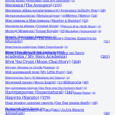
Мертві хлопці-детективи (Dead Boy Detectives)
(2)
Месники (The Avengers)
(155)
Месники: війна нескінченності (Avengers: Infinity War)
(28)
Метро (Metro)
(24)
Металопокаліпсис (Metalocalypse)
(10)
Мисливець х Мисливець (Hunter x Hunter)
(52)
Мислити як вбивця (Criminal Minds)
(5)
Моллі Мун (Molly Moon)
(2)
Молоді Монархи (Young Royals)
(25)
Мольфар (телесеріал)
(4)
Момент | Володимир Винниченко
(2)
Монолог Травниці (The Apothecary Diaries, Kusuriya no
hitorigoto)
(21)
Монстри на канікулах (Hotel Transylvania)
(2)
Моцарт. Рок опера (Mozart, l'opéra rock)
Моя Геройська Академія (Boku no hero
(2)
academia / My Hero Academia)
(201)
Мун Чаі Сторі (Moon Chai Story)
(204)
Мігрант, Марина та Сергій Дяченки
(2)
Мій маленький поні (My Little Pony)
(24)
Міністерство Часу (El Ministerio del Tiempo)
(2)
Міфологія
(40)
Місячний лицар (Moon Knight)
(21)
Над зозулиним гніздом (One Flew over the Cuckoo's Nest)
(2)
Надприродне (Supernatural)
(242)
Нана (Nana)
(4)
Наруто (Naruto)
(379)
Наш прапор означає смерть (Our flag means death)
(28)
Не голодуй (Don't Starve)
(2)
Неймовірні пригоди ДжоДжо (JoJo's Bizarre
Adventure)
(43)