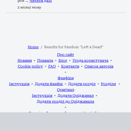
рок …
Читати далі
2 місяці тому
Home
Results for Fandom "Left 4 Dead"
Про сайт
Новини
Правила
Блог
Угода користувача
Cookie policy
FAQ
Контакти
Список авторів
Фанфіки
Інструкція
Додати фанфік
Додати розділ
Розділи
Оригінал
Інструкція
Додати Оріджинал
Додати розділ до Оріджинала
Статті
Форум
Фанарт
Аудіофіки
2020-2026 р.р.
Фікманія
Права на всі твори, опубліковані на сайті, належать авторам.
Адміністрація не несе відповідальності за зміст робіт.