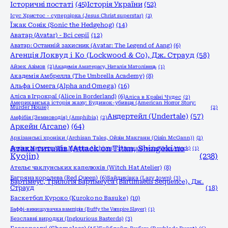
Історичні постаті
(45)
Історія України
(52)
Ісус Христос - суперзірка (Jesus Christ superstar)
(2)
Їжак Сонік (Sonic the Hedgehog)
(14)
Аватар (Avatar) - Всі серії
(12)
Аватар: Останній захисник (Avatar: The Legend of Aang)
(6)
Агенція Локвуд і Кo (Lockwood & Co), Дж. Страуд
(58)
Айзек Азімов
(2)
Академія Аматерасу, Наталія Матолінець
(1)
Академія Амбрелла (The Umbrella Academy)
(8)
Альфа і Омега (Alpha and Omega)
(16)
Аліса в Ігрокраї (Alice in Borderland)
(6)
Аліса в Країні Чудес
(2)
Американська історія жаху: Будинок-убивця (American Horror Story:
Murder House)
(2)
Андертейл (Undertale)
(57)
Амфібія (Земноводія) (Amphibia)
(2)
Аркейн (Arcane)
(64)
Аркізанські хроніки (Archisan Tales, Ойзін Макганн (Oisín McGann))
(2)
Атака титанів (Attack on Titan, Shingeki no
Архіви Маґнуса (The Magnus Archives)
(2)
Атака вірусів (Virus Attack)
(1)
Kyojin)
(238)
Ательє чаклунських капелюхів (Witch Hat Atelier)
(8)
Багряна королева (Red Queen)
(6)
Байдиківка (Lazy town)
(3)
Бартімеус, Трилогія Бартімеуса (Bartimaeus Sequence), Дж.
Страуд
(18)
Баскетбол Куроко (Kuroko no Basuke)
(10)
Баффі-винищувачка вампірів (Buffy the Vampire Slayer)
(1)
Безславні виродки (Inglourious Basterds)
(3)