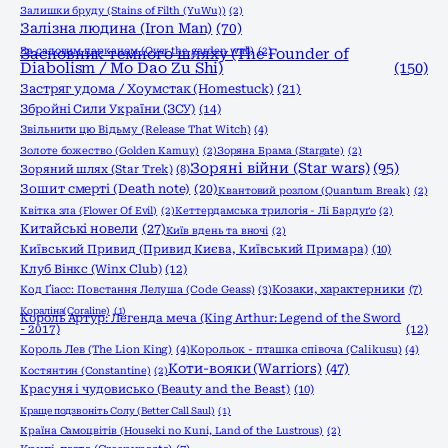
Залишки бруду (Stains of Filth (YuWu))
(2)
Залізна людина (Iron Man)
(70)
За садовим парканом (Over the garden wall)
Засновник темного шляху (The Founder of
(2)
Diabolism / Mo Dao Zu Shi)
(150)
Застряг удома / Хоумстак (Homestuck)
(21)
Збройні Сили України (ЗСУ)
(14)
Звільнити цю Відьму (Release That Witch)
(4)
Золоте божество (Golden Kamuy)
(2)
Зоряна Брама (Stargate)
(2)
Зоряні війни (Star wars)
(95)
Зоряний шлях (Star Trek)
(8)
Зошит смерті (Death note)
(20)
Квантовий розлом (Quantum Break)
(2)
Квітка зла (Flower Of Evil)
(2)
Кеттердамська трилогія - Лі Бардуґо
(2)
Китайські новели
(27)
Київ вдень та вночі
(2)
Київський Привид (Привид Києва, Київський Примара)
(10)
Клуб Вінкс (Winx Club)
(12)
Код Ґіасс: Повстання Лелуша (Code Geass)
(3)
Козаки, характерники
(7)
Кораліна(Coraline)
(1)
Король Артур: Легенда меча (King Arthur: Legend of the Sword
- 2017)
(12)
Король Лев (The Lion King)
(4)
Корольок - пташка співоча (Calikusu)
(4)
Коти-вояки (Warriors)
(47)
Костянтин (Constantine)
(2)
Красуня і чудовисько (Beauty and the Beast)
(10)
Краще подзвоніть Солу (Better Call Saul)
(1)
Країна Самоцвітів (Houseki no Kuni, Land of the Lustrous)
(2)