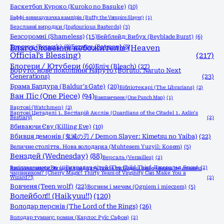
Баскетбол Куроко (Kuroko no Basuke)
(10)
Баффі-винищувачка вампірів (Buffy the Vampire Slayer)
(1)
Безславні виродки (Inglourious Basterds)
(3)
Безсоромні (Shameless)
(15)
Бейблейд: Вибух (Beyblade Burst)
(6)
Берсерк (Berserk)
Благословення небожителів (Heaven
(8)
Бетмен (Batman)
(8)
Official’s Blessing)
(217)
Блогери / Ютубери
(60)
Бліч (Bleach)
(27)
Боруто: нове покоління Наруто (Boruto: Naruto Next
Generations)
(23)
Брама Балдура (Baldur's Gate)
(20)
Бібліотекарі (The Librarians)
(2)
Ван Піс (One Piece)
(94)
Ванпанчмен (One Punch Man)
(1)
Вартові (Watchmen)
(2)
Вартові Цитаделі 1. Бестіарій Акслін (Guardians of the Citadel 1. Axlin’s
Bestiary)
(2)
Вбиваючи Єву (Killing Eve)
(10)
Вбивця демонів (鬼滅の刃 / Demon Slayer: Kimetsu no Yaiba)
(22)
Величне століття. Нова володарка (Muhtesem Yuzyil: Kosem)
(5)
Венздей (Wednesday)
(88)
Версаль (Versailles)
(2)
Весілля вченого Рю
(1)
Викрадач дітей (The Child Thief, Джеральд Бром)
(2)
Вишнева магія! Якщо в тридцять років ти будеш цнотливим, то станеш
чарівником? (Cherry Magic! Thirty Years of Virginity Can Make You a
Wizard?!)
(2)
Вовченя (Teen wolf)
(22)
Вогнем і мечем (Ogniem i mieczem)
(5)
Волейбол!! (Haikyuu!!)
(120)
Володар перснів (The Lord of the Rings)
(26)
Володар туману: роман (Карлос Руїс Сафон)
(2)