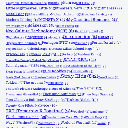
Korn
(5)
Kingdom Come: Deliverance
(2)
KISS
(1)
Left 4 Dead
(1)
Little Nightmares, Little Nightmares 2, Very Little Nightmares
(22)
Metal Gear
(9)
Mias and Elle
(1)
Michael Jackson
(2)
Miraculous Ladybug
(1)
MONSTA X
(27)
My Chemical Romance
(41)
Modern Talking
(11)
Måneskin
(48)
My little pony
(1)
Nekra Psaria
(2)
Neo Culture Technology (NCT)
(61)
Nier Replicant
(4)
One direction
(64)
Nightwish
(4)
Outlast
(3)
Nightshade
(2)
ninjago
(1)
Pentagon (PTG)
(10)
Portal, Portal 2
(7)
Oxygen Not Included
(2)
Persona 5
(1)
Project SEKAI: Colorful Stage! (Hatsune Miku: Colorful Stage!)
(2)
Psycho-Pass
(4)
Queen (Рок-гурт)
(4)
Re:Zero
(1)
Resident Evil
(2)
S.T.A.L.K.E.R.
(24)
Rise of the Teenage Mutant Ninja Turtles
(1)
Schmalgauzen
(7)
SF9
(4)
Silent Hill 2
(1)
Sky: Children of the Light
(2)
SM Rookies
(24)
Slipknot
(5)
Solarballs
(3)
Sleep Token
(1)
Stray Kids
(832)
Souls (Dark Souls)
(1)
Stardew Valley
(2)
Teen Titans
(1)
Tekken
(9)
The Arcana
(9)
THE BOYZ
(2)
The Gamer
(13)
The Dark Pictures Anthology: House of Ashes
(2)
Thousand Autumns
(11)
The summer Hikaru died
(1)
Three Days Grace
(2)
Tom Clancy's Rainbow Six Siege
(10)
Tsukiru Yodzu
(13)
Twice
(16)
Twenty One Pilots
(4)
TXT (Tomorrow X Together)
(98)
Vocaloid
(2)
Warframe
(2)
Warhammer 40 000
(26)
Warhammer Total War
(2)
Watch Dogs
(2)
World of Warcraft
(10)
WayV (WeishenV)
(4)
Wolfenstein
(2)
Worm
(1)