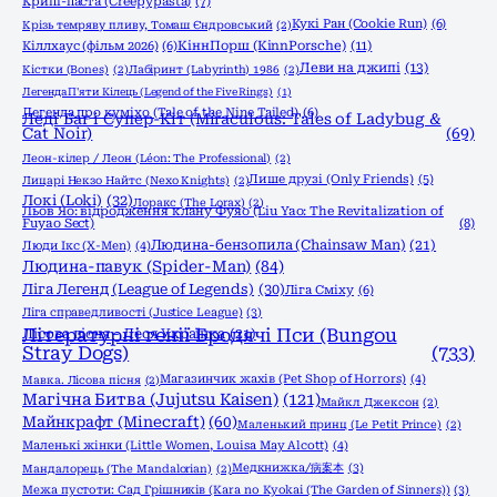
Крипі-паста (Creepypasta)
(7)
Кукі Ран (Cookie Run)
(6)
Крізь темряву пливу, Томаш Єндровський
(2)
КіннПорш (KinnPorsche)
(11)
Кіллхаус (фільм 2026)
(6)
Леви на джипі
(13)
Кістки (Bones)
(2)
Лабіринт (Labyrinth) 1986
(2)
Легенда П'яти Кілець (Legend of the Five Rings)
(1)
Легенда про куміхо (Tale of the Nine Tailed)
(6)
Леді Баг і Супер-Кіт (Miraculous: Tales of Ladybug &
Cat Noir)
(69)
Леон-кілер / Леон (Léon: The Professional)
(2)
Лише друзі (Only Friends)
(5)
Лицарі Некзо Найтс (Nexo Knights)
(2)
Локі (Loki)
(32)
Лоракс (The Lorax)
(2)
Льов Яо: відродження клану Фуяо (Liu Yao: The Revitalization of
Fuyao Sect)
(8)
Людина-бензопила (Chainsaw Man)
(21)
Люди Ікс (X-Men)
(4)
Людина-павук (Spider-Man)
(84)
Ліга Легенд (League of Legends)
(30)
Ліга Сміху
(6)
Ліга справедливості (Justice League)
(3)
Літературні генії Бродячі Пси (Bungou
Лісова пісня - Леся Українка
(21)
Stray Dogs)
(733)
Магазинчик жахів (Pet Shop of Horrors)
(4)
Мавка. Лісова пісня
(2)
Магічна Битва (Jujutsu Kaisen)
(121)
Майкл Джексон
(2)
Майнкрафт (Minecraft)
(60)
Маленький принц (Le Petit Prince)
(2)
Маленькі жінки (Little Women, Louisa May Alcott)
(4)
Медкнижка/病案本
(3)
Мандалорець (The Mandalorian)
(2)
Межа пустоти: Сад Грішників (Kara no Kyokai (The Garden of Sinners))
(3)