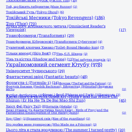
Тихоокеанський рубіж (Pacific rim)
(10)
Той, що біжить лабіринтом (Maze Runner)
(2)
Токійський Гуль (Tokyo Ghoul)
(6)
Токійські Месники (Tokyo Revengers)
(186)
Тор (Thor)
(70)
Точка зору всезнаючого читача (Omniscient Reader’s
Viewpoint)
(17)
Трансформери (Transformers)
(29)
Трансформери: Кібервсесвіт (Transformers: Cyberverse)
(4)
Туалетний хлопчик Ханако (Toilet-Bound Hanako-kun)
(7)
Тільки вперед! (Skip Beat!)
(7)
Тінь, Є.Л. Шварц
(2)
Тінь та кістка (Shadow and bone)
(12)
Тіні забутих предків
(2)
Україномовний сегмент Ютубу
(978)
Університет Чупарського
(29)
Фантастичні звірі (Fantastic beasts)
(48)
Формула-1 (Formula-1)
(24)
Форсаж (The Fast and the Furious)
(1)
Фредрік Бакман (Fredrik Backman), Бйорнстад (Björnstad) Ведмеже
місто
(2)
Фінеас і Ферб (Phineas and Ferb)
(3)
Хардколь
(3)
Футбол, футболісти
(2)
Хаскі і його вчитель білий кіт (Husky and his White Cat
Shizun | Er Ha He Ta De Bai Mao Shi Zun)
(45)
Хвіст Феї (Fairy Tail)
(8)
Хеталія (Hetalia)
(3)
Хижі пташки (та фантастична Харлі Квін) - Birds of Prey (and the
Fantabulous Emancipation of One Harley Quinn)
(2)
Хор (Glee)
(2)
Хранителі снів (Rise of the guardians)
(2)
Хто зробив мене принцесою (Who Made me a Princess)
(2)
Цього літа я стала вродливою (The summer I turned pretty)
(20)