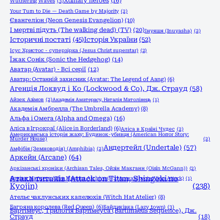
Xdinary heroes
(16)
Wuthering Waves
(3)
Your Turn to Die — Death Game by Majority
(2)
Євангеліон (Neon Genesis Evangelion)
(10)
І мертві підуть (The walking dead) (TV)
(20)
Інуяшя (Inuyasha)
(2)
Історичні постаті
(45)
Історія України
(52)
Ісус Христос - суперзірка (Jesus Christ superstar)
(2)
Їжак Сонік (Sonic the Hedgehog)
(14)
Аватар (Avatar) - Всі серії
(12)
Аватар: Останній захисник (Avatar: The Legend of Aang)
(6)
Агенція Локвуд і Кo (Lockwood & Co), Дж. Страуд
(58)
Айзек Азімов
(2)
Академія Аматерасу, Наталія Матолінець
(1)
Академія Амбрелла (The Umbrella Academy)
(8)
Альфа і Омега (Alpha and Omega)
(16)
Аліса в Ігрокраї (Alice in Borderland)
(6)
Аліса в Країні Чудес
(2)
Американська історія жаху: Будинок-убивця (American Horror Story:
Murder House)
(2)
Андертейл (Undertale)
(57)
Амфібія (Земноводія) (Amphibia)
(2)
Аркейн (Arcane)
(64)
Аркізанські хроніки (Archisan Tales, Ойзін Макганн (Oisín McGann))
(2)
Атака титанів (Attack on Titan, Shingeki no
Архіви Маґнуса (The Magnus Archives)
(2)
Атака вірусів (Virus Attack)
(1)
Kyojin)
(238)
Ательє чаклунських капелюхів (Witch Hat Atelier)
(8)
Багряна королева (Red Queen)
(6)
Байдиківка (Lazy town)
(3)
Бартімеус, Трилогія Бартімеуса (Bartimaeus Sequence), Дж.
Страуд
(18)