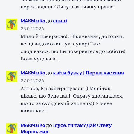
перекладачів? Дякую за тяжку працю
MAKMarKo
до
синці
28.07.2026
Мило й прекрасно!! Піклування, доторки,
всі ці недомовки, ух, супер) Теж
сподіваюсь, що Ви повернетесь до роботи!
Вона чудова й…
MAKMarKo
до
квіти бузку | Перша частина
27.07.2026
Авторе, Ви заінтригували :) Мені так
цікаво, що буде далі! Одразу здогадалася,
що то за сусідський хлопець)) У мене
викликає…
MAKMarKo
до
Ісусе, ти там? Дай Стену
Маршу сил