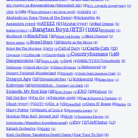
451 градус за Фаренгейтом (Fahrenheit 451)
(6)
911: служба порятунку
(2)
1984
(6)
1899
(2)
Ace attorney (всі ігри серії)
(2)
AESPA
(2)
Akatsuki no Yona (Yona of the Dawn)
(8)
Arknights
(6)
ATEEZ
(63)
Assassin's creed
(9)
Avatar (гурт)
(10)
Bad Omens
(5)
Bangtan Boys (BTS)
(1002)
Baldur's Gate 3
(1)
BIGBANG
(2)
BlackPink
(30)
BioShock
(5)
Blind Channel
(3)
Black Veil Brides
(1)
Brawl Stars
(34)
Bright as the Moon
(4)
Brave series
(2)
Castle Cats
(33)
Call of Duty
(11)
Bring Me The Horizon
(3)
BTS
(2)
Countryhumans
(148)
Claymore
(1)
Coffee talk
(1)
Countryballs
(2)
Danganronpa
(32)
Day6
(4)
DBSK/TVXQ/Tohoshinki
(5)
Date a Life
(2)
Dishonored
(4)
Deltarune
(2)
Devil May Cry
(2)
Disco Elysium
(2)
Disney: Twisted-Wonderland
(5)
Divinity
(2)
Doki Doki Literature Club!
(1)
Dragon Age
(56)
Dreamcatcher
(11)
Eddsworld
(8)
Elden Ring
(1)
Enhypen
(26)
EPHEMERAL - Fantasy on Dark
(3)
Episode. My first kiss
(28)
EXO
(29)
Fallout
(5)
Ergo Proxy
(2)
Fall Out Boy
(6)
Far Cry
(4)
Fate/stay night
(4)
Fear & Hunger 2: Termina
(1)
Go_a
(15)
Ghost (гурт)
(7)
GOT7
(5)
Guns N' Roses
(8)
Greedfall
(2)
Hades
(2)
Harry Potter
(10)
Hearts of iron 4
(5)
Hogwarts Legacy
(1)
Honkai (Star Rail, Impact 3rd)
(8)
iKON
(2)
Inazuma Eleven
(2)
itzy
(37)
Jeff Satur
(13)
Intermezzo (Михайло Коцюбинський)
(2)
Kalush Orchestra
(5)
KARD
(2)
Kimi Ga Shine: Tasuketsu Death Game (Your Turn To Die)
(6)