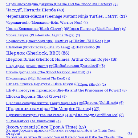
Чарлі і шоколадна фабрика (Charlie and the Chocolate Factory)
(3)
Часодії, Наталія Щерба
(40)
Черепашки-ніндзя (Teenage Mutant Ninja Turtles, TMNT)
(21)
Черниця-воiн (Монахиня-Воïн, Warrior Nun)
(4)
Чорна Конюшина (Black Clover)
(6)
Чорна Пантера (Black Panther)
(5)
Чорна лагуна (El internado. Laguna Negra)
(2)
Шайні (SHINee)
(10)
Чорнобиль (Chernobyl 1986, Netflix)
(4)
Шаполан (Вбити вовка) (Sha Po Lang)
(4)
Шевченко
(8)
Шерлок (Sherlock, ВВС)
(86)
Шерлок Голмс (Sherlock Holmes, Arthur Conan Doyle)
(15)
Шибайголова (Daredevil)
(8)
Шеф Адам Джонс (Burnt)
(2)
Школа добра і зла (The School for Good and Evil)
(2)
Школа мерців (High School of The Dead)
(1)
Шпага Славка Беркути - Ніна Бічуя
(8)
Шрек (Shrek)
(2)
Ші-Ра і могутні принцеси (She-Ra and the Princesses of Power)
(8)
Шістка Воронів (Six of Crows)
(8)
Щиголь (Goldfinch)
(6)
Щасливе солодке життя (Happy Sugar Life)
(2)
Щоденники вампіра (The Vampire Diaries)
(27)
Щурячий патруль (The Rat Patrol)
(4)
Юрі на льоду (Yuri!!! on Ice)
(8)
Я (Романтика) М. Хвильовий
(4)
Якось у казці (Once Upon A Time)
(52)
Як приборкати дракона (Фільми та серіали, How to Train Your
Dragon)
(5)
Як хмари, як вітер (Kumo no You ni Kaze no You ni (Like the Clouds, Like