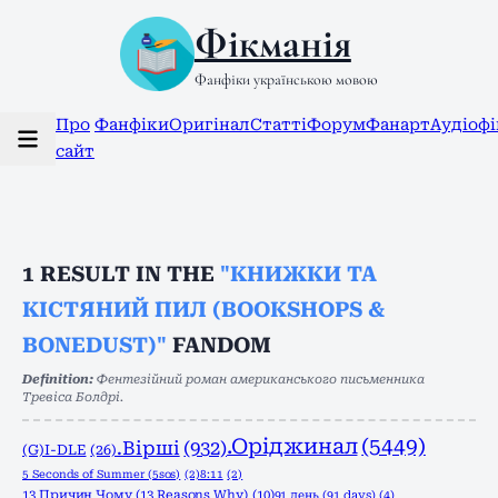
Фікманія
Фанфіки українською мовою
Про
Фанфіки
Оригінал
Статті
Форум
Фанарт
Аудіоф
сайт
1
RESULT IN THE
"КНИЖКИ ТА
КІСТЯНИЙ ПИЛ (BOOKSHOPS &
BONEDUST)"
FANDOM
Definition:
Фентезійний роман американського письменника
Тревіса Болдрі.
.Оріджинал
(5449)
.Вірші
(932)
(G)I-DLE
(26)
5 Seconds of Summer (5sos)
(2)
8:11
(2)
13 Причин Чому (13 Reasons Why)
(10)
91 день (91 days)
(4)