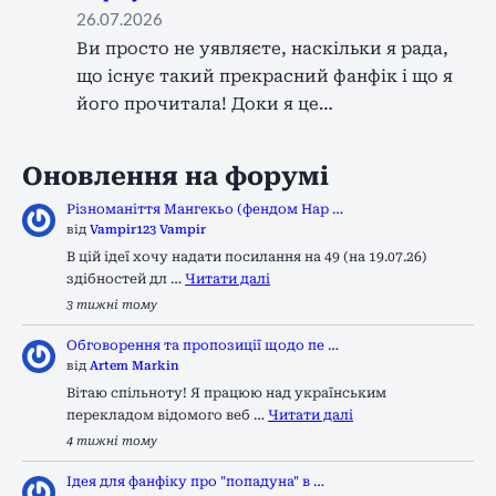
26.07.2026
Ви просто не уявляєте, наскільки я рада,
що існує такий прекрасний фанфік і що я
його прочитала! Доки я це…
Оновлення на форумі
Різноманіття Мангекьо (фендом Нар …
від
Vampir123 Vampir
В цій ідеї хочу надати посилання на 49 (на 19.07.26)
здібностей дл …
Читати далі
3 тижні тому
Обговорення та пропозиції щодо пе …
від
Artem Markin
Вітаю спільноту! Я працюю над українським
перекладом відомого веб …
Читати далі
4 тижні тому
Ідея для фанфіку про "попадуна" в …