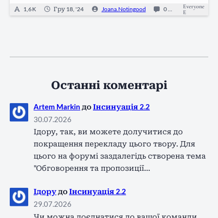
Everyone
1,6 K
Гру 18, '24
Joana.Notingood
0
Oneshot
E
Останні коментарі
Artem Markin
до
Інсинуація 2.2
30.07.2026
Ідору, так, ви можете долучитися до
покращення перекладу цього твору. Для
цього на форумі заздалегідь створена тема
"Обговорення та пропозиції…
Ідору
до
Інсинуація 2.2
29.07.2026
Чи можна доєднатися до вашої команди