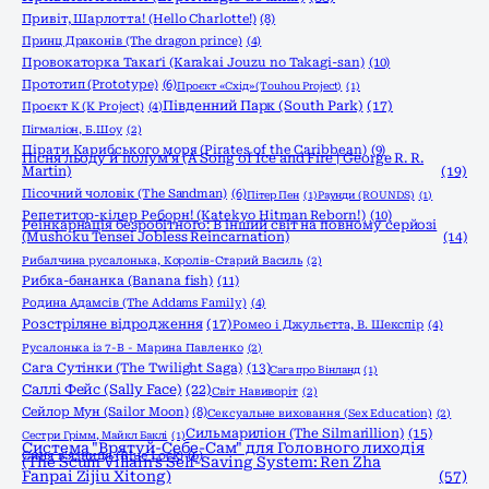
Привіт, Шарлотта! (Hello Charlotte!)
(8)
Принц Драконів (The dragon prince)
(4)
Провокаторка Такаґі (Karakai Jouzu no Takagi-san)
(10)
Прототип (Prototype)
(6)
Проєкт «Схід» (Touhou Project)
(1)
Південний Парк (South Park)
(17)
Проєкт К (K Project)
(4)
Пігмаліон, Б.Шоу
(2)
Пірати Карибського моря (Pirates of the Caribbean)
(9)
Пісня льоду й полум'я (A Song of Ice and Fire | George R. R.
Martin)
(19)
Пісочний чоловік (The Sandman)
(6)
Пітер Пен
(1)
Раунди (ROUNDS)
(1)
Репетитор-кілер Реборн! (Katekyo Hitman Reborn!)
(10)
Реінкарнація безробітного: В інший світ на повному серйозі
(Mushoku Tensei Jobless Reincarnation)
(14)
Рибалчина русалонька, Королів-Старий Василь
(2)
Рибка-бананка (Banana fish)
(11)
Родина Адамсів (The Addams Family)
(4)
Розстріляне відродження
(17)
Ромео і Джульєтта, В. Шекспір
(4)
Русалонька із 7-В - Марина Павленко
(2)
Сага Сутінки (The Twilight Saga)
(13)
Сага про Вінланд
(1)
Саллі Фейс (Sally Face)
(22)
Світ Навиворіт
(2)
Сейлор Мун (Sailor Moon)
(8)
Сексуальне виховання (Sex Education)
(2)
Сильмариліон (The Silmarillion)
(15)
Сестри Грімм, Майкл Баклі
(1)
Система "Врятуй-Себе-Сам" для Головного лиходія
Синя в'язниця (Blue Lock)
(6)
(The Scum Villain's Self-Saving System: Ren Zha
Fanpai Zijiu Xitong)
(57)