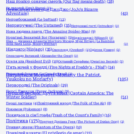
Наш прапор означає смерть (Our flag means death)
(28)
Не голодуй (Don't Starve)
(2)
Неймовірні пригоди ДжоДжо (JoJo's Bizarre
Adventure)
(43)
Неприборканий (Le battant)
(12)
Неприручені (The Untamed)
(35)
Непрохані гості (Intruders)
(2)
Нова людина павук (The Amazing Spider-Man)
(9)
Нораґамі: Безхатній Бог (Noragami)
(5)
Ніджісанджі (Nijisanji)
(2)
Ніна — дівчинка планети Шостого Місяця, Муні Вітчер (La Bambina
della Sesta Luna, Moony Witcher)
(2)
Ніндзяго (Ninjago)
(35)
Оверлорд (Overlord)
(2)
Одіссея (Гомер)
(2)
Олександр Великий (Alexander the Great)
(2)
Оселя зла (Resident Evil)
(10)
Останній Серафим (Owari no Seraph)
(3)
П'ять ночей у Фредді (Five Nights at Freddy's - FNaF)
(24)
Паперовий будинок (La Casa de Papel)
(2)
Патріотизм Моріарті (Moriarty the Patriot,
Yuukoku no Moriarty)
(105)
Первородні (The Originals)
(29)
Персі Джексон (Percy Jackson)
(9)
Перший месник: Друга війна (Captain America: The
Winter Soldier)
(51)
Перші ластівки
(4)
Повітряний народ (The Folk of the Air)
(8)
Покемон (Pokemon)
(8)
Покидьок із сім'ї графа (Trash of the Count's Family)
(16)
Політика
(175)
Портрет Доріана Грея (The Picture of Dorian Gray)
(2)
Привид опери (Phantom of the Opera)
(10)
Привілей кохати (El privilegio de amar)
(33)