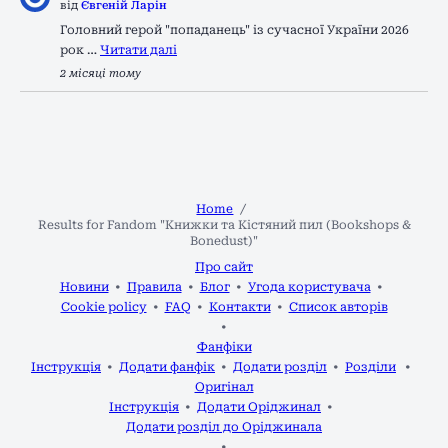
від
Євгеній Ларін
Головний герой "попаданець" із сучасної України 2026
рок …
Читати далі
2 місяці тому
Home
Results for Fandom "Книжки та Кістяний пил (Bookshops &
Bonedust)"
Про сайт
Новини
Правила
Блог
Угода користувача
Cookie policy
FAQ
Контакти
Список авторів
Фанфіки
Інструкція
Додати фанфік
Додати розділ
Розділи
Оригінал
Інструкція
Додати Оріджинал
Додати розділ до Оріджинала