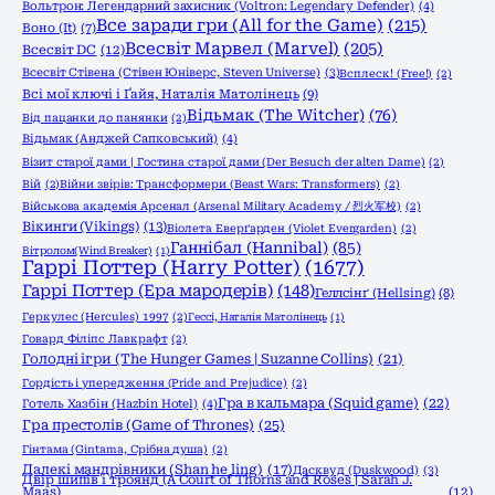
Вольтрон: Легендарний захисник (Voltron: Legendary Defender)
(4)
Все заради гри (All for the Game)
(215)
Воно (It)
(7)
Всесвіт Марвел (Marvel)
(205)
Всесвіт DC
(12)
Всесвіт Стівена (Стівен Юніверс, Steven Universe)
(3)
Всплеск! (Free!)
(2)
Всі мої ключі і Ґайя, Наталія Матолінець
(9)
Відьмак (The Witcher)
(76)
Від пацанки до панянки
(2)
Відьмак (Анджей Сапковський)
(4)
Візит старої дами | Гостина старої дами (Der Besuch der alten Dame)
(2)
Вій
(2)
Війни звірів: Трансформери (Beast Wars: Transformers)
(2)
Військова академія Арсенал (Arsenal Military Academy / 烈火军校)
(2)
Вікинги (Vikings)
(13)
Віолета Еверґарден (Violet Evergarden)
(2)
Ганнібал (Hannibal)
(85)
Вітролом(Wind Breaker)
(1)
Гаррі Поттер (Harry Potter)
(1677)
Гаррі Поттер (Ера мародерів)
(148)
Геллсінґ (Hellsing)
(8)
Геркулес (Hercules) 1997
(2)
Гессі, Наталія Матолінець
(1)
Говард Філіпс Лавкрафт
(2)
Голодні ігри (The Hunger Games | Suzanne Collins)
(21)
Гордість і упередження (Pride and Prejudice)
(2)
Гра в кальмара (Squid game)
(22)
Готель Хазбін (Hazbin Hotel)
(4)
Гра престолів (Game of Thrones)
(25)
Гінтама (Gintama, Срібна душа)
(2)
Далекі мандрівники (Shan he ling)
(17)
Дасквуд (Duskwood)
(3)
Двір шипів і троянд (A Court of Thorns and Roses | Sarah J.
Maas)
(12)