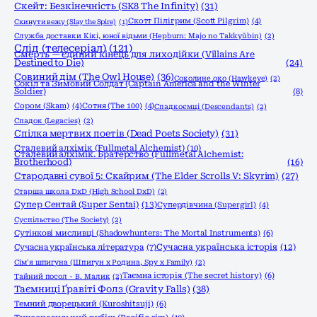
Скейт: Безкінечність (SK8 The Infinity)
(31)
Скотт Пілігрим (Scott Pilgrim)
(4)
Скинути вежу (Slay the Spire)
(1)
Служба доставки Кікі, юної відьми (Hepburn: Majo no Takkyūbin)
(2)
Слід (телесеріал)
(121)
Смерть — єдиний кінець для лиходійки (Villains Are
Destined to Die)
(24)
Совиний дім (The Owl House)
(36)
Соколине око (Hawkeye)
(2)
Сокіл та Зимовий Солдат (Captain America and the Winter
Soldier)
(8)
Сором (Skam)
(4)
Сотня (The 100)
(4)
Спадкоємці (Descendants)
(2)
Спадок (Legacies)
(2)
Спілка мертвих поетів (Dead Poets Society)
(31)
Сталевий алхімік (Fullmetal Alchemist)
(10)
Сталевий алхімік. Братерство (Fullmetal Alchemist:
Brotherhood)
(16)
Стародавні сувої 5: Скайрим (The Elder Scrolls V: Skyrim)
(27)
Старша школа DxD (High School DxD)
(2)
Супер Сентай (Super Sentai)
(13)
Супердівчина (Supergirl)
(4)
Суспільство (The Society)
(2)
Сутінкові мисливці (Shadowhunters: The Mortal Instruments)
(6)
Сучасна українська історія
(12)
Сучасна українська література
(7)
Сім'я шпигуна (Шпигун x Родина, Spy x Family)
(2)
Таємна історія (The secret history)
(6)
Тайний посол - В. Малик
(2)
Таємниці Ґравіті Фолз (Gravity Falls)
(38)
Темний дворецький (Kuroshitsuji)
(6)