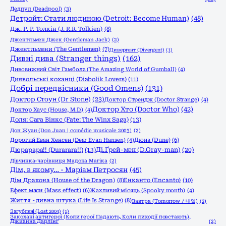
Дедпул (Deadpool)
(3)
Детройт: Стати людиною (Detroit: Become Human)
(48)
Дж. Р. Р. Толкін (J. R.R. Tolkien)
(8)
Джентльмен Джек (Gentleman Jack)
(2)
Джентльмени (The Gentlemen)
(7)
Дивергент (Divergent)
(1)
Дивні дива (Stranger things)
(162)
Дивовижний Світ Гамбола (The Amazing World of Gumball)
(4)
Диявольські коханці (Diabolik Lovers)
(11)
Добрі передвісники (Good Omens)
(131)
Доктор Стоун (Dr Stone)
(23)
Доктор Стрендж (Doctor Strange)
(4)
Доктор Хто (Doctor Who)
(42)
Доктор Хаус (House, M.D.)
(4)
Доля: Сага Вінкс (Fate: The Winx Saga)
(13)
Дон Жуан (Don Juan | comédie musicale 2003)
(2)
Дорогий Еван Хенсен (Dear Evan Hansen)
(4)
Дюна (Dune)
(6)
Дюрарара!! (Durarara!!)
(13)
Ді.Ґрей-мен (D.Gray-man)
(20)
Дівчинка-чарівниця Мадока Магіка
(2)
Дім, в якому… - Маріам Петросян
(45)
Енканто (Encanto)
(10)
Дім Дракона (House of the Dragon)
(8)
Ефект маси (Mass effect)
(6)
Жахливий місяць (Spooky month)
(4)
Життя - дивна штука (Life Is Strange)
(8)
Завтра (Tomorrow / 내일)
(2)
Загублені (Lost 2004)
(1)
Закохані антигерої (Коли герої Падають, Коли лиходії повстають),
Джианна Дарлінґ
(2)