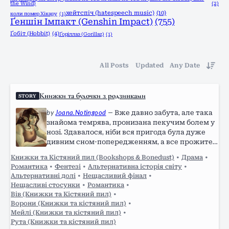
the Wind)
(2)
хейтспіч (hatespeech music)
(10)
коли помер Хікару
(1)
Ґеншін Імпакт (Genshin Impact)
(755)
Ґобіт (Hobbit)
(4)
Ґоріллаз (Gorillaz)
(1)
All Posts
Updated
Any Date
Книжки та булочки з родзинками
STORY
by
Joana.Notingood
—
Вже давно забута, але така
знайома темрява, пронизана пекучим болем у
нозі. Здавалося, ніби вся пригода була дуже
дивним сном-попередженням, а все прожите
досі – повториться, як тільки Вів розплющить
Книжки та Кістяний пил (Bookshops & Bonedust)
•
Драма
•
повіки. Невже це все було лише вигадкою її
Романтика
•
Фентезі
•
Альтернативна історія світу
•
фантазії: вона не познайомилась з чудовою
Альтернативні долі
•
Нещасливий фінал
•
книгаркою Рутою, не мала побачень з
Нещасливі стосунки
•
Романтика
•
чарівною Мейлі, ніколи не була знайома з
Вів (Книжки та Кістяний пил)
•
Лантухом та Галіною і не перемагала з…
Ворони (Книжки та кістяний пил)
•
Мейлі (Книжки та кістяний пил)
•
Рута (Книжки та кістяний пил)