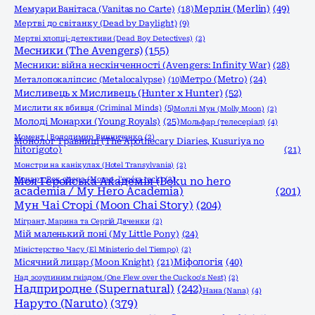
Мерлін (Merlin)
(49)
Мемуари Ванітаса (Vanitas no Carte)
(18)
Мертві до світанку (Dead by Daylight)
(9)
Мертві хлопці-детективи (Dead Boy Detectives)
(2)
Месники (The Avengers)
(155)
Месники: війна нескінченності (Avengers: Infinity War)
(28)
Метро (Metro)
(24)
Металопокаліпсис (Metalocalypse)
(10)
Мисливець х Мисливець (Hunter x Hunter)
(52)
Мислити як вбивця (Criminal Minds)
(5)
Моллі Мун (Molly Moon)
(2)
Молоді Монархи (Young Royals)
(25)
Мольфар (телесеріал)
(4)
Момент | Володимир Винниченко
(2)
Монолог Травниці (The Apothecary Diaries, Kusuriya no
hitorigoto)
(21)
Монстри на канікулах (Hotel Transylvania)
(2)
Моцарт. Рок опера (Mozart, l'opéra rock)
Моя Геройська Академія (Boku no hero
(2)
academia / My Hero Academia)
(201)
Мун Чаі Сторі (Moon Chai Story)
(204)
Мігрант, Марина та Сергій Дяченки
(2)
Мій маленький поні (My Little Pony)
(24)
Міністерство Часу (El Ministerio del Tiempo)
(2)
Міфологія
(40)
Місячний лицар (Moon Knight)
(21)
Над зозулиним гніздом (One Flew over the Cuckoo's Nest)
(2)
Надприродне (Supernatural)
(242)
Нана (Nana)
(4)
Наруто (Naruto)
(379)