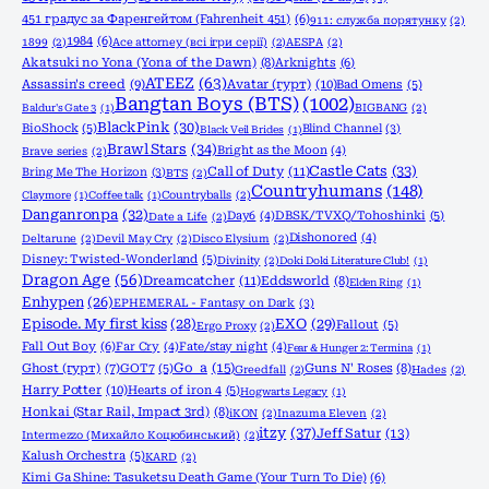
451 градус за Фаренгейтом (Fahrenheit 451)
(6)
911: служба порятунку
(2)
1984
(6)
1899
(2)
Ace attorney (всі ігри серії)
(2)
AESPA
(2)
Akatsuki no Yona (Yona of the Dawn)
(8)
Arknights
(6)
ATEEZ
(63)
Assassin's creed
(9)
Avatar (гурт)
(10)
Bad Omens
(5)
Bangtan Boys (BTS)
(1002)
Baldur's Gate 3
(1)
BIGBANG
(2)
BlackPink
(30)
BioShock
(5)
Blind Channel
(3)
Black Veil Brides
(1)
Brawl Stars
(34)
Bright as the Moon
(4)
Brave series
(2)
Castle Cats
(33)
Call of Duty
(11)
Bring Me The Horizon
(3)
BTS
(2)
Countryhumans
(148)
Claymore
(1)
Coffee talk
(1)
Countryballs
(2)
Danganronpa
(32)
Day6
(4)
DBSK/TVXQ/Tohoshinki
(5)
Date a Life
(2)
Dishonored
(4)
Deltarune
(2)
Devil May Cry
(2)
Disco Elysium
(2)
Disney: Twisted-Wonderland
(5)
Divinity
(2)
Doki Doki Literature Club!
(1)
Dragon Age
(56)
Dreamcatcher
(11)
Eddsworld
(8)
Elden Ring
(1)
Enhypen
(26)
EPHEMERAL - Fantasy on Dark
(3)
Episode. My first kiss
(28)
EXO
(29)
Fallout
(5)
Ergo Proxy
(2)
Fall Out Boy
(6)
Far Cry
(4)
Fate/stay night
(4)
Fear & Hunger 2: Termina
(1)
Go_a
(15)
Ghost (гурт)
(7)
GOT7
(5)
Guns N' Roses
(8)
Greedfall
(2)
Hades
(2)
Harry Potter
(10)
Hearts of iron 4
(5)
Hogwarts Legacy
(1)
Honkai (Star Rail, Impact 3rd)
(8)
iKON
(2)
Inazuma Eleven
(2)
itzy
(37)
Jeff Satur
(13)
Intermezzo (Михайло Коцюбинський)
(2)
Kalush Orchestra
(5)
KARD
(2)
Kimi Ga Shine: Tasuketsu Death Game (Your Turn To Die)
(6)