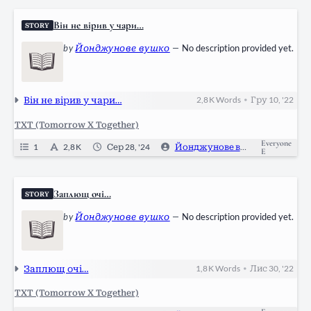
Він не вірив у чари…
STORY
by
Йонджунове вушко
—
No description provided yet.
Він не вірив у чари…
2,8 K
Words
Гру 10, '22
•
TXT (Tomorrow X Together)
Everyone
1
2,8 K
Сер 28, '24
Йонджунове вушко
0
E
Заплющ очі…
STORY
by
Йонджунове вушко
—
No description provided yet.
Заплющ очі…
1,8 K
Words
Лис 30, '22
•
TXT (Tomorrow X Together)