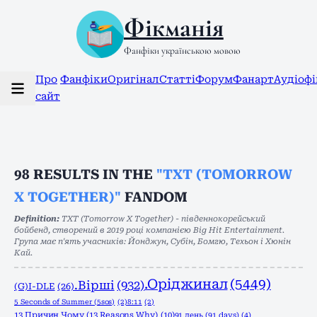
Фікманія
Фанфіки українською мовою
Про
Фанфіки
Оригінал
Статті
Форум
Фанарт
Аудіоф
сайт
98
RESULTS IN THE
"TXT (TOMORROW
X TOGETHER)"
FANDOM
Definition:
TXT (Tomorrow X Together) - південнокорейський
бойбенд, створений в 2019 році компанією Big Hit Entertainment.
Група має п'ять учасників: Йонджун, Субін, Бомгю, Техьон і Хюнін
Кай.
.Оріджинал
(5449)
.Вірші
(932)
(G)I-DLE
(26)
5 Seconds of Summer (5sos)
(2)
8:11
(2)
13 Причин Чому (13 Reasons Why)
(10)
91 день (91 days)
(4)