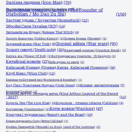
Залізна людина (Iron Man)
(70)
За садовим парканом (Over the garden wall)
Засновник темного шляху (The Founder of
(2)
Diabolism / Mo Dao Zu Shi)
(150)
Застряг удома / Хоумстак (Homestuck)
(21)
Збройні Сили України (ЗСУ)
(14)
Звільнити цю Відьму (Release That Witch)
(4)
Золоте божество (Golden Kamuy)
(2)
Зоряна Брама (Stargate)
(2)
Зоряні війни (Star wars)
(95)
Зоряний шлях (Star Trek)
(8)
Зошит смерті (Death note)
(20)
Квантовий розлом (Quantum Break)
(2)
Квітка зла (Flower Of Evil)
(2)
Кеттердамська трилогія - Лі Бардуґо
(2)
Китайські новели
(27)
Київ вдень та вночі
(2)
Київський Привид (Привид Києва, Київський Примара)
(10)
Клуб Вінкс (Winx Club)
(12)
Книжки та Кістяний пил (Bookshops & Bonedust)
(1)
Код Ґіасс: Повстання Лелуша (Code Geass)
(3)
Козаки, характерники
(7)
Кораліна(Coraline)
(1)
Король Артур: Легенда меча (King Arthur: Legend of the Sword
- 2017)
(12)
Король Лев (The Lion King)
(4)
Корольок - пташка співоча (Calikusu)
(4)
Коти-вояки (Warriors)
(47)
Костянтин (Constantine)
(2)
Красуня і чудовисько (Beauty and the Beast)
(10)
Краще подзвоніть Солу (Better Call Saul)
(1)
Країна Самоцвітів (Houseki no Kuni, Land of the Lustrous)
(2)