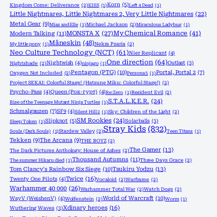
Korn
(5)
Kingdom Come: Deliverance
(2)
KISS
(1)
Left 4 Dead
(1)
Little Nightmares, Little Nightmares 2, Very Little Nightmares
(22)
Metal Gear
(9)
Mias and Elle
(1)
Michael Jackson
(2)
Miraculous Ladybug
(1)
MONSTA X
(27)
My Chemical Romance
(41)
Modern Talking
(11)
Måneskin
(48)
My little pony
(1)
Nekra Psaria
(2)
Neo Culture Technology (NCT)
(61)
Nier Replicant
(4)
One direction
(64)
Nightwish
(4)
Outlast
(3)
Nightshade
(2)
ninjago
(1)
Pentagon (PTG)
(10)
Portal, Portal 2
(7)
Oxygen Not Included
(2)
Persona 5
(1)
Project SEKAI: Colorful Stage! (Hatsune Miku: Colorful Stage!)
(2)
Psycho-Pass
(4)
Queen (Рок-гурт)
(4)
Re:Zero
(1)
Resident Evil
(2)
S.T.A.L.K.E.R.
(24)
Rise of the Teenage Mutant Ninja Turtles
(1)
Schmalgauzen
(7)
SF9
(4)
Silent Hill 2
(1)
Sky: Children of the Light
(2)
SM Rookies
(24)
Slipknot
(5)
Solarballs
(3)
Sleep Token
(1)
Stray Kids
(832)
Souls (Dark Souls)
(1)
Stardew Valley
(2)
Teen Titans
(1)
Tekken
(9)
The Arcana
(9)
THE BOYZ
(2)
The Gamer
(13)
The Dark Pictures Anthology: House of Ashes
(2)
Thousand Autumns
(11)
The summer Hikaru died
(1)
Three Days Grace
(2)
Tom Clancy's Rainbow Six Siege
(10)
Tsukiru Yodzu
(13)
Twice
(16)
Twenty One Pilots
(4)
Vocaloid
(2)
Warframe
(2)
Warhammer 40 000
(26)
Warhammer Total War
(2)
Watch Dogs
(2)
World of Warcraft
(10)
WayV (WeishenV)
(4)
Wolfenstein
(2)
Worm
(1)
Xdinary heroes
(16)
Wuthering Waves
(3)