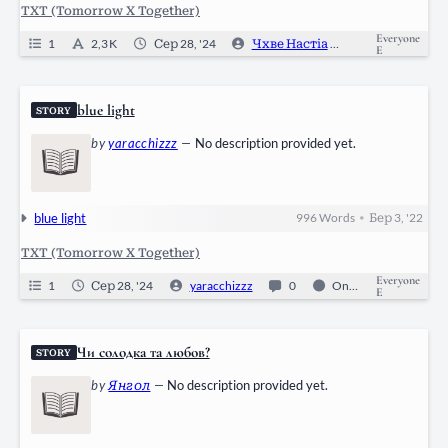
TXT (Tomorrow X Together)
Everyone
1
2,3 K
Сер 28, '24
Чхве Настіа
0
Ongoin
E
blue light
STORY
by
yaracchizzz
—
No description provided yet.
blue light
996
Words
Бер 3, '22
•
TXT (Tomorrow X Together)
Everyone
1
Сер 28, '24
yaracchizzz
0
Ongoing
E
Чи солодка та любов?
STORY
by
Янгол
—
No description provided yet.