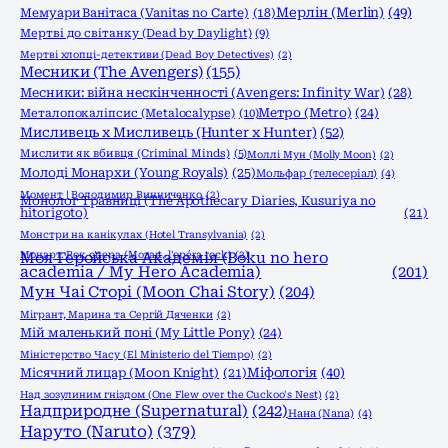
Мерлін (Merlin)
(49)
Мемуари Ванітаса (Vanitas no Carte)
(18)
Мертві до світанку (Dead by Daylight)
(9)
Мертві хлопці-детективи (Dead Boy Detectives)
(2)
Месники (The Avengers)
(155)
Месники: війна нескінченності (Avengers: Infinity War)
(28)
Метро (Metro)
(24)
Металопокаліпсис (Metalocalypse)
(10)
Мисливець х Мисливець (Hunter x Hunter)
(52)
Мислити як вбивця (Criminal Minds)
(5)
Моллі Мун (Molly Moon)
(2)
Молоді Монархи (Young Royals)
(25)
Мольфар (телесеріал)
(4)
Момент | Володимир Винниченко
(2)
Монолог Травниці (The Apothecary Diaries, Kusuriya no
hitorigoto)
(21)
Монстри на канікулах (Hotel Transylvania)
(2)
Моцарт. Рок опера (Mozart, l'opéra rock)
Моя Геройська Академія (Boku no hero
(2)
academia / My Hero Academia)
(201)
Мун Чаі Сторі (Moon Chai Story)
(204)
Мігрант, Марина та Сергій Дяченки
(2)
Мій маленький поні (My Little Pony)
(24)
Міністерство Часу (El Ministerio del Tiempo)
(2)
Міфологія
(40)
Місячний лицар (Moon Knight)
(21)
Над зозулиним гніздом (One Flew over the Cuckoo's Nest)
(2)
Надприродне (Supernatural)
(242)
Нана (Nana)
(4)
Наруто (Naruto)
(379)