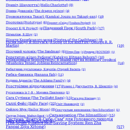
Привіт, Шарлотта! (Hello Charlotte!)
(8)
Принц Драконів (The dragon prince)
(4)
Провокаторка Такаґі (Karakai Jouzu no Takagi-san)
(10)
Прототип (Prototype)
(6)
Проєкт «Схід» (Touhou Project)
(1)
Південний Парк (South Park)
(17)
Проєкт К (K Project)
(4)
Пігмаліон, Б.Шоу
(2)
Пірати Карибського моря (Pirates of the Caribbean)
(9)
Пісня льоду й полум'я (A Song of Ice and Fire | George R. R.
Martin)
(19)
Пісочний чоловік (The Sandman)
(6)
Пітер Пен
(1)
Раунди (ROUNDS)
(1)
Репетитор-кілер Реборн! (Katekyo Hitman Reborn!)
(10)
Реінкарнація безробітного: В інший світ на повному серйозі
(Mushoku Tensei Jobless Reincarnation)
(14)
Рибалчина русалонька, Королів-Старий Василь
(2)
Рибка-бананка (Banana fish)
(11)
Родина Адамсів (The Addams Family)
(4)
Розстріляне відродження
(17)
Ромео і Джульєтта, В. Шекспір
(4)
Русалонька із 7-В - Марина Павленко
(2)
Сага Сутінки (The Twilight Saga)
(13)
Сага про Вінланд
(1)
Саллі Фейс (Sally Face)
(22)
Світ Навиворіт
(2)
Сейлор Мун (Sailor Moon)
(8)
Сексуальне виховання (Sex Education)
(2)
Сильмариліон (The Silmarillion)
(15)
Сестри Грімм, Майкл Баклі
(1)
Система "Врятуй-Себе-Сам" для Головного лиходія
Синя в'язниця (Blue Lock)
(6)
(The Scum Villain's Self-Saving System: Ren Zha
Fanpai Zijiu Xitong)
(57)