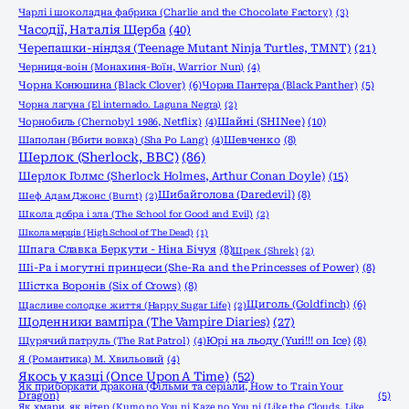
Чарлі і шоколадна фабрика (Charlie and the Chocolate Factory)
(3)
Часодії, Наталія Щерба
(40)
Черепашки-ніндзя (Teenage Mutant Ninja Turtles, TMNT)
(21)
Черниця-воiн (Монахиня-Воïн, Warrior Nun)
(4)
Чорна Конюшина (Black Clover)
(6)
Чорна Пантера (Black Panther)
(5)
Чорна лагуна (El internado. Laguna Negra)
(2)
Шайні (SHINee)
(10)
Чорнобиль (Chernobyl 1986, Netflix)
(4)
Шаполан (Вбити вовка) (Sha Po Lang)
(4)
Шевченко
(8)
Шерлок (Sherlock, ВВС)
(86)
Шерлок Голмс (Sherlock Holmes, Arthur Conan Doyle)
(15)
Шибайголова (Daredevil)
(8)
Шеф Адам Джонс (Burnt)
(2)
Школа добра і зла (The School for Good and Evil)
(2)
Школа мерців (High School of The Dead)
(1)
Шпага Славка Беркути - Ніна Бічуя
(8)
Шрек (Shrek)
(2)
Ші-Ра і могутні принцеси (She-Ra and the Princesses of Power)
(8)
Шістка Воронів (Six of Crows)
(8)
Щиголь (Goldfinch)
(6)
Щасливе солодке життя (Happy Sugar Life)
(2)
Щоденники вампіра (The Vampire Diaries)
(27)
Щурячий патруль (The Rat Patrol)
(4)
Юрі на льоду (Yuri!!! on Ice)
(8)
Я (Романтика) М. Хвильовий
(4)
Якось у казці (Once Upon A Time)
(52)
Як приборкати дракона (Фільми та серіали, How to Train Your
Dragon)
(5)
Як хмари, як вітер (Kumo no You ni Kaze no You ni (Like the Clouds, Like