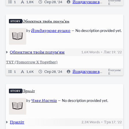
Everyone
1
1,8 K
Сер 28, '24
Йонджунове вушко
0
E
Обпектися твоїм полум’ям
STORY
by
Йонджунове вушко
—
No description provided yet.
Обпектися твоїм полум’ям
1,6 K
Words
Лис 19, '22
•
TXT (Tomorrow X Together)
Everyone
1
1,6 K
Сер 28, '24
Йонджунове вушко
2
E
Приліт
STORY
by
Чхве Настіа
—
No description provided yet.
Приліт
2,3 K
Words
Тра 17, '22
•