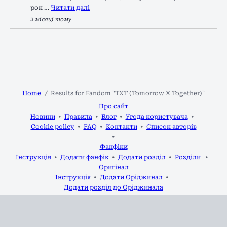
рок …
Читати далі
2 місяці тому
Home
Results for Fandom "TXT (Tomorrow X Together)"
Про сайт
Новини
Правила
Блог
Угода користувача
Cookie policy
FAQ
Контакти
Список авторів
Фанфіки
Інструкція
Додати фанфік
Додати розділ
Розділи
Оригінал
Інструкція
Додати Оріджинал
Додати розділ до Оріджинала
Статті
Форум
Фанарт
Аудіофіки
2020-2026 р.р.
Фікманія