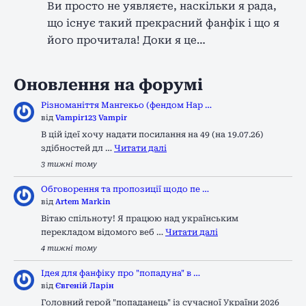
Ви просто не уявляєте, наскільки я рада,
що існує такий прекрасний фанфік і що я
його прочитала! Доки я це…
Оновлення на форумі
Різноманіття Мангекьо (фендом Нар …
від
Vampir123 Vampir
В цій ідеї хочу надати посилання на 49 (на 19.07.26)
здібностей дл …
Читати далі
3 тижні тому
Обговорення та пропозиції щодо пе …
від
Artem Markin
Вітаю спільноту! Я працюю над українським
перекладом відомого веб …
Читати далі
4 тижні тому
Ідея для фанфіку про "попадуна" в …
від
Євгеній Ларін
Головний герой "попаданець" із сучасної України 2026