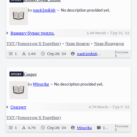
by
naok1mikish
—
No description provided yet.
Взимку буває тепло.
1,4 K
Words
Гру 31, '22
•
TXT (Tomorrow X Together)
•
Чхве Бомгю
•
Чхве Йонджун
Everyone
1
1,4 K
Сер 28, '24
naok1mikish
1
Ongoing
E
Секрет
STORY
by
Minorika
—
No description provided yet.
Секрет
4,7 K
Words
Гру 9, '22
•
TXT (Tomorrow X Together)
Everyone
1
4,7 K
Сер 28, '24
Minorika
1
Ongoing
E