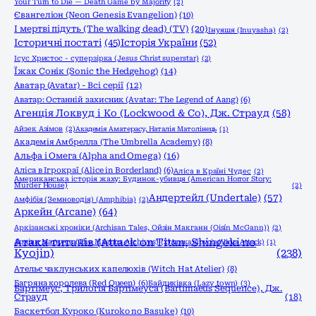
Your Turn to Die — Death Game by Majority
(2)
Євангеліон (Neon Genesis Evangelion)
(10)
І мертві підуть (The walking dead) (TV)
(20)
Інуяшя (Inuyasha)
(2)
Історичні постаті
(45)
Історія України
(52)
Ісус Христос - суперзірка (Jesus Christ superstar)
(2)
Їжак Сонік (Sonic the Hedgehog)
(14)
Аватар (Avatar) - Всі серії
(12)
Аватар: Останній захисник (Avatar: The Legend of Aang)
(6)
Агенція Локвуд і Кo (Lockwood & Co), Дж. Страуд
(58)
Айзек Азімов
(2)
Академія Аматерасу, Наталія Матолінець
(1)
Академія Амбрелла (The Umbrella Academy)
(8)
Альфа і Омега (Alpha and Omega)
(16)
Аліса в Ігрокраї (Alice in Borderland)
(6)
Аліса в Країні Чудес
(2)
Американська історія жаху: Будинок-убивця (American Horror Story:
Murder House)
(2)
Андертейл (Undertale)
(57)
Амфібія (Земноводія) (Amphibia)
(2)
Аркейн (Arcane)
(64)
Аркізанські хроніки (Archisan Tales, Ойзін Макганн (Oisín McGann))
(2)
Атака титанів (Attack on Titan, Shingeki no
Архіви Маґнуса (The Magnus Archives)
(2)
Атака вірусів (Virus Attack)
(1)
Kyojin)
(238)
Ательє чаклунських капелюхів (Witch Hat Atelier)
(8)
Багряна королева (Red Queen)
(6)
Байдиківка (Lazy town)
(3)
Бартімеус, Трилогія Бартімеуса (Bartimaeus Sequence), Дж.
Страуд
(18)
Баскетбол Куроко (Kuroko no Basuke)
(10)