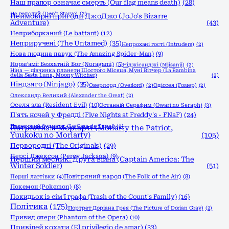
Наш прапор означає смерть (Our flag means death)
(28)
Не голодуй (Don't Starve)
(2)
Неймовірні пригоди ДжоДжо (JoJo's Bizarre
Adventure)
(43)
Неприборканий (Le battant)
(12)
Неприручені (The Untamed)
(35)
Непрохані гості (Intruders)
(2)
Нова людина павук (The Amazing Spider-Man)
(9)
Нораґамі: Безхатній Бог (Noragami)
(5)
Ніджісанджі (Nijisanji)
(2)
Ніна — дівчинка планети Шостого Місяця, Муні Вітчер (La Bambina
della Sesta Luna, Moony Witcher)
(2)
Ніндзяго (Ninjago)
(35)
Оверлорд (Overlord)
(2)
Одіссея (Гомер)
(2)
Олександр Великий (Alexander the Great)
(2)
Оселя зла (Resident Evil)
(10)
Останній Серафим (Owari no Seraph)
(3)
П'ять ночей у Фредді (Five Nights at Freddy's - FNaF)
(24)
Паперовий будинок (La Casa de Papel)
(2)
Патріотизм Моріарті (Moriarty the Patriot,
Yuukoku no Moriarty)
(105)
Первородні (The Originals)
(29)
Персі Джексон (Percy Jackson)
(9)
Перший месник: Друга війна (Captain America: The
Winter Soldier)
(51)
Перші ластівки
(4)
Повітряний народ (The Folk of the Air)
(8)
Покемон (Pokemon)
(8)
Покидьок із сім'ї графа (Trash of the Count's Family)
(16)
Політика
(175)
Портрет Доріана Грея (The Picture of Dorian Gray)
(2)
Привид опери (Phantom of the Opera)
(10)
Привілей кохати (El privilegio de amar)
(33)