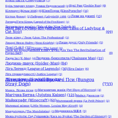
Крипі-паста (Creepypasta)
(7)
Кукі Ран (Cookie Run)
(6)
Крізь темряву пливу, Томаш Єндровський
(2)
КіннПорш (KinnPorsche)
(11)
Кіллхаус (фільм 2026)
(6)
Леви на джипі
(13)
Кістки (Bones)
(2)
Лабіринт (Labyrinth) 1986
(2)
Легенда П'яти Кілець (Legend of the Five Rings)
(1)
Легенда про куміхо (Tale of the Nine Tailed)
(6)
Леді Баг і Супер-Кіт (Miraculous: Tales of Ladybug &
Cat Noir)
(69)
Леон-кілер / Леон (Léon: The Professional)
(2)
Лише друзі (Only Friends)
(5)
Лицарі Некзо Найтс (Nexo Knights)
(2)
Локі (Loki)
(32)
Лоракс (The Lorax)
(2)
Льов Яо: відродження клану Фуяо (Liu Yao: The Revitalization of
Fuyao Sect)
(8)
Людина-бензопила (Chainsaw Man)
(21)
Люди Ікс (X-Men)
(4)
Людина-павук (Spider-Man)
(84)
Ліга Легенд (League of Legends)
(30)
Ліга Сміху
(6)
Ліга справедливості (Justice League)
(3)
Літературні генії Бродячі Пси (Bungou
Лісова пісня - Леся Українка
(21)
Stray Dogs)
(733)
Магазинчик жахів (Pet Shop of Horrors)
(4)
Мавка. Лісова пісня
(2)
Магічна Битва (Jujutsu Kaisen)
(121)
Майкл Джексон
(2)
Майнкрафт (Minecraft)
(60)
Маленький принц (Le Petit Prince)
(2)
Маленькі жінки (Little Women, Louisa May Alcott)
(4)
Медкнижка/病案本
(3)
Мандалорець (The Mandalorian)
(2)
Межа пустоти: Сад Грішників (Kara no Kyokai (The Garden of Sinners))
(3)