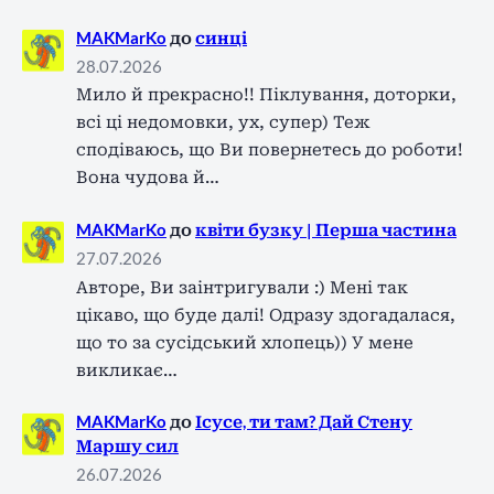
MAKMarKo
до
синці
28.07.2026
Мило й прекрасно!! Піклування, доторки,
всі ці недомовки, ух, супер) Теж
сподіваюсь, що Ви повернетесь до роботи!
Вона чудова й…
MAKMarKo
до
квіти бузку | Перша частина
27.07.2026
Авторе, Ви заінтригували :) Мені так
цікаво, що буде далі! Одразу здогадалася,
що то за сусідський хлопець)) У мене
викликає…
MAKMarKo
до
Ісусе, ти там? Дай Стену
Маршу сил
26.07.2026