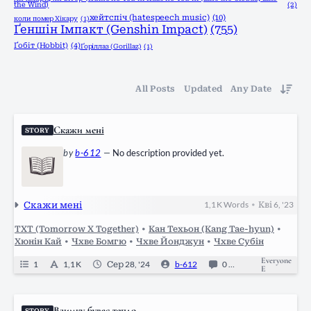
the Wind)
(2)
хейтспіч (hatespeech music)
(10)
коли помер Хікару
(1)
Ґеншін Імпакт (Genshin Impact)
(755)
Ґобіт (Hobbit)
(4)
Ґоріллаз (Gorillaz)
(1)
All Posts
Updated
Any Date
Скажи мені
STORY
by
b-612
—
No description provided yet.
Скажи мені
1,1 K
Words
Кві 6, '23
•
TXT (Tomorrow X Together)
•
Кан Техьон (Kang Tae-hyun)
•
Хюнін Кай
•
Чхве Бомгю
•
Чхве Йонджун
•
Чхве Субін
Everyone
1
1,1 K
Сер 28, '24
b-612
0
Ongoing
E
Взимку буває тепло.
STORY