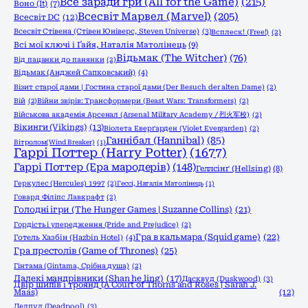
Все заради гри (All for the Game)
(215)
Воно (It)
(7)
Всесвіт Марвел (Marvel)
(205)
Всесвіт DC
(12)
Всесвіт Стівена (Стівен Юніверс, Steven Universe)
(3)
Всплеск! (Free!)
(2)
Всі мої ключі і Ґайя, Наталія Матолінець
(9)
Відьмак (The Witcher)
(76)
Від пацанки до панянки
(2)
Відьмак (Анджей Сапковський)
(4)
Візит старої дами | Гостина старої дами (Der Besuch der alten Dame)
(2)
Вій
(2)
Війни звірів: Трансформери (Beast Wars: Transformers)
(2)
Військова академія Арсенал (Arsenal Military Academy / 烈火军校)
(2)
Вікинги (Vikings)
(13)
Віолета Еверґарден (Violet Evergarden)
(2)
Ганнібал (Hannibal)
(85)
Вітролом(Wind Breaker)
(1)
Гаррі Поттер (Harry Potter)
(1677)
Гаррі Поттер (Ера мародерів)
(148)
Геллсінґ (Hellsing)
(8)
Геркулес (Hercules) 1997
(2)
Гессі, Наталія Матолінець
(1)
Говард Філіпс Лавкрафт
(2)
Голодні ігри (The Hunger Games | Suzanne Collins)
(21)
Гордість і упередження (Pride and Prejudice)
(2)
Гра в кальмара (Squid game)
(22)
Готель Хазбін (Hazbin Hotel)
(4)
Гра престолів (Game of Thrones)
(25)
Гінтама (Gintama, Срібна душа)
(2)
Далекі мандрівники (Shan he ling)
(17)
Дасквуд (Duskwood)
(3)
Двір шипів і троянд (A Court of Thorns and Roses | Sarah J.
Maas)
(12)
Дедпул (Deadpool)
(3)