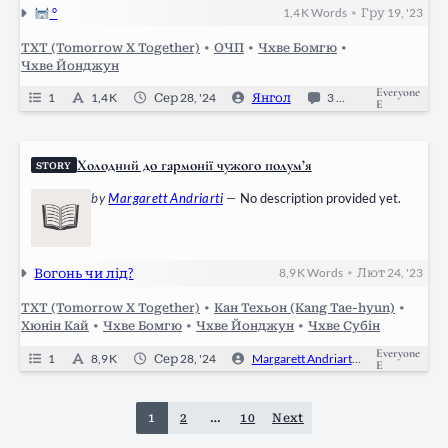
°
1,4 K
Words
Гру 19, '23
•
TXT (Tomorrow X Together)
•
ОЧП
•
Чхве Бомгю
•
Чхве Йонджун
Everyone
1
1,4 K
Сер 28, '24
Янгол
3
Ongoing
E
Холодний до гармонії чужого полум’я
STORY
by
Margarett Andriarti
—
No description provided yet.
Вогонь чи лід?
8,9 K
Words
Лют 24, '23
•
TXT (Tomorrow X Together)
•
Кан Техьон (Kang Tae-hyun)
•
Хюнін Кай
•
Чхве Бомгю
•
Чхве Йонджун
•
Чхве Субін
Everyone
1
8,9 K
Сер 28, '24
Margarett Andriarti
0
On
E
1
2
…
10
Next