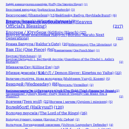
Баффі-винищувачка вампірів (Buffy the Vampire Slayer)
(1)
Безславні виродки (Inglourious Basterds)
(3)
Безсоромні (Shameless)
(15)
Бейблейд: Вибух (Beyblade Burst)
(6)
Берсерк (Berserk)
Благословення небожителів (Heaven
(8)
Бетмен (Batman)
(8)
Official’s Blessing)
(217)
Блогери / Ютубери
(60)
Бліч (Bleach)
(27)
Боруто: нове покоління Наруто (Boruto: Naruto Next
Generations)
(23)
Брама Балдура (Baldur's Gate)
(20)
Бібліотекарі (The Librarians)
(2)
Ван Піс (One Piece)
(94)
Ванпанчмен (One Punch Man)
(1)
Вартові (Watchmen)
(2)
Вартові Цитаделі 1. Бестіарій Акслін (Guardians of the Citadel 1. Axlin’s
Bestiary)
(2)
Вбиваючи Єву (Killing Eve)
(10)
Вбивця демонів (鬼滅の刃 / Demon Slayer: Kimetsu no Yaiba)
(22)
Величне століття. Нова володарка (Muhtesem Yuzyil: Kosem)
(5)
Венздей (Wednesday)
(88)
Версаль (Versailles)
(2)
Весілля вченого Рю
(1)
Викрадач дітей (The Child Thief, Джеральд Бром)
(2)
Вишнева магія! Якщо в тридцять років ти будеш цнотливим, то станеш
чарівником? (Cherry Magic! Thirty Years of Virginity Can Make You a
Wizard?!)
(2)
Вовченя (Teen wolf)
(22)
Вогнем і мечем (Ogniem i mieczem)
(5)
Волейбол!! (Haikyuu!!)
(120)
Володар перснів (The Lord of the Rings)
(26)
Володар туману: роман (Карлос Руїс Сафон)
(2)
Вольтрон: Легендарний захисник (Voltron: Legendary Defender)
(4)