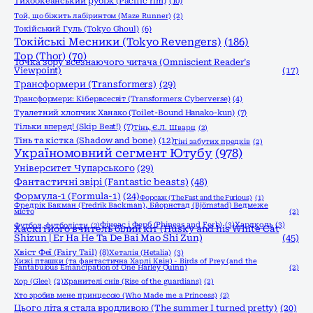
Тихоокеанський рубіж (Pacific rim)
(10)
Той, що біжить лабіринтом (Maze Runner)
(2)
Токійський Гуль (Tokyo Ghoul)
(6)
Токійські Месники (Tokyo Revengers)
(186)
Тор (Thor)
(70)
Точка зору всезнаючого читача (Omniscient Reader’s
Viewpoint)
(17)
Трансформери (Transformers)
(29)
Трансформери: Кібервсесвіт (Transformers: Cyberverse)
(4)
Туалетний хлопчик Ханако (Toilet-Bound Hanako-kun)
(7)
Тільки вперед! (Skip Beat!)
(7)
Тінь, Є.Л. Шварц
(2)
Тінь та кістка (Shadow and bone)
(12)
Тіні забутих предків
(2)
Україномовний сегмент Ютубу
(978)
Університет Чупарського
(29)
Фантастичні звірі (Fantastic beasts)
(48)
Формула-1 (Formula-1)
(24)
Форсаж (The Fast and the Furious)
(1)
Фредрік Бакман (Fredrik Backman), Бйорнстад (Björnstad) Ведмеже
місто
(2)
Фінеас і Ферб (Phineas and Ferb)
(3)
Хардколь
(3)
Футбол, футболісти
(2)
Хаскі і його вчитель білий кіт (Husky and his White Cat
Shizun | Er Ha He Ta De Bai Mao Shi Zun)
(45)
Хвіст Феї (Fairy Tail)
(8)
Хеталія (Hetalia)
(3)
Хижі пташки (та фантастична Харлі Квін) - Birds of Prey (and the
Fantabulous Emancipation of One Harley Quinn)
(2)
Хор (Glee)
(2)
Хранителі снів (Rise of the guardians)
(2)
Хто зробив мене принцесою (Who Made me a Princess)
(2)
Цього літа я стала вродливою (The summer I turned pretty)
(20)