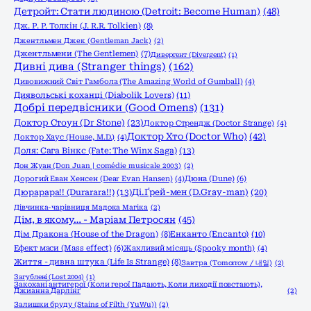
Детройт: Стати людиною (Detroit: Become Human)
(48)
Дж. Р. Р. Толкін (J. R.R. Tolkien)
(8)
Джентльмен Джек (Gentleman Jack)
(2)
Джентльмени (The Gentlemen)
(7)
Дивергент (Divergent)
(1)
Дивні дива (Stranger things)
(162)
Дивовижний Світ Гамбола (The Amazing World of Gumball)
(4)
Диявольські коханці (Diabolik Lovers)
(11)
Добрі передвісники (Good Omens)
(131)
Доктор Стоун (Dr Stone)
(23)
Доктор Стрендж (Doctor Strange)
(4)
Доктор Хто (Doctor Who)
(42)
Доктор Хаус (House, M.D.)
(4)
Доля: Сага Вінкс (Fate: The Winx Saga)
(13)
Дон Жуан (Don Juan | comédie musicale 2003)
(2)
Дорогий Еван Хенсен (Dear Evan Hansen)
(4)
Дюна (Dune)
(6)
Дюрарара!! (Durarara!!)
(13)
Ді.Ґрей-мен (D.Gray-man)
(20)
Дівчинка-чарівниця Мадока Магіка
(2)
Дім, в якому… - Маріам Петросян
(45)
Енканто (Encanto)
(10)
Дім Дракона (House of the Dragon)
(8)
Ефект маси (Mass effect)
(6)
Жахливий місяць (Spooky month)
(4)
Життя - дивна штука (Life Is Strange)
(8)
Завтра (Tomorrow / 내일)
(2)
Загублені (Lost 2004)
(1)
Закохані антигерої (Коли герої Падають, Коли лиходії повстають),
Джианна Дарлінґ
(2)
Залишки бруду (Stains of Filth (YuWu))
(2)