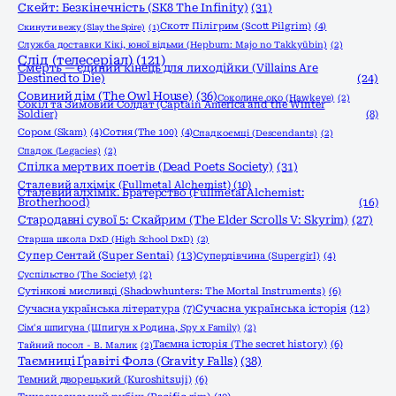
Скейт: Безкінечність (SK8 The Infinity)
(31)
Скотт Пілігрим (Scott Pilgrim)
(4)
Скинути вежу (Slay the Spire)
(1)
Служба доставки Кікі, юної відьми (Hepburn: Majo no Takkyūbin)
(2)
Слід (телесеріал)
(121)
Смерть — єдиний кінець для лиходійки (Villains Are
Destined to Die)
(24)
Совиний дім (The Owl House)
(36)
Соколине око (Hawkeye)
(2)
Сокіл та Зимовий Солдат (Captain America and the Winter
Soldier)
(8)
Сором (Skam)
(4)
Сотня (The 100)
(4)
Спадкоємці (Descendants)
(2)
Спадок (Legacies)
(2)
Спілка мертвих поетів (Dead Poets Society)
(31)
Сталевий алхімік (Fullmetal Alchemist)
(10)
Сталевий алхімік. Братерство (Fullmetal Alchemist:
Brotherhood)
(16)
Стародавні сувої 5: Скайрим (The Elder Scrolls V: Skyrim)
(27)
Старша школа DxD (High School DxD)
(2)
Супер Сентай (Super Sentai)
(13)
Супердівчина (Supergirl)
(4)
Суспільство (The Society)
(2)
Сутінкові мисливці (Shadowhunters: The Mortal Instruments)
(6)
Сучасна українська історія
(12)
Сучасна українська література
(7)
Сім'я шпигуна (Шпигун x Родина, Spy x Family)
(2)
Таємна історія (The secret history)
(6)
Тайний посол - В. Малик
(2)
Таємниці Ґравіті Фолз (Gravity Falls)
(38)
Темний дворецький (Kuroshitsuji)
(6)