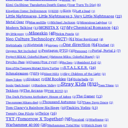
Kimi Ga Shine: Tasuketsu Death Game (Your Turn To Die)
(6)
Korn
(5)
Kingdom Come: Deliverance
(2)
KISS
(1)
Left 4 Dead
(1)
Little Nightmares, Little Nightmares 2, Very Little Nightmares
(22)
Metal Gear
(9)
Mias and Elle
(1)
Michael Jackson
(2)
Miraculous Ladybug
(1)
MONSTA X
(27)
My Chemical Romance
(41)
Modern Talking
(11)
Måneskin
(48)
My little pony
(1)
Nekra Psaria
(2)
Neo Culture Technology (NCT)
(61)
Nier Replicant
(4)
One direction
(64)
Nightwish
(4)
Outlast
(3)
Nightshade
(2)
ninjago
(1)
Pentagon (PTG)
(10)
Portal, Portal 2
(7)
Oxygen Not Included
(2)
Persona 5
(1)
Project SEKAI: Colorful Stage! (Hatsune Miku: Colorful Stage!)
(2)
Psycho-Pass
(4)
Queen (Рок-гурт)
(4)
Re:Zero
(1)
Resident Evil
(2)
S.T.A.L.K.E.R.
(24)
Rise of the Teenage Mutant Ninja Turtles
(1)
Schmalgauzen
(7)
SF9
(4)
Silent Hill 2
(1)
Sky: Children of the Light
(2)
SM Rookies
(24)
Slipknot
(5)
Solarballs
(3)
Sleep Token
(1)
Stray Kids
(832)
Souls (Dark Souls)
(1)
Stardew Valley
(2)
Teen Titans
(1)
Tekken
(9)
The Arcana
(9)
THE BOYZ
(2)
The Gamer
(13)
The Dark Pictures Anthology: House of Ashes
(2)
Thousand Autumns
(11)
The summer Hikaru died
(1)
Three Days Grace
(2)
Tom Clancy's Rainbow Six Siege
(10)
Tsukiru Yodzu
(13)
Twice
(16)
Twenty One Pilots
(4)
TXT (Tomorrow X Together)
(98)
Vocaloid
(2)
Warframe
(2)
Warhammer 40 000
(26)
Warhammer Total War
(2)
Watch Dogs
(2)