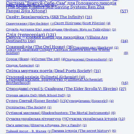
Система "Врятуй-Себе-Сам" для Головного лиходія
Синя в'язниця (Blue Lock)
(6)
(The Scum Villain's Self-Saving System: Ren Zha
Fanpai Zijiu Xitong)
(57)
Скейт: Безкінечність (SK8 The Infinity)
(31)
Скотт Пілігрим (Scott Pilgrim)
(4)
Скинути вежу (Slay the Spire)
(1)
Служба доставки Кікі, юної відьми (Hepburn: Majo no Takkyūbin)
(2)
Слід (телесеріал)
(121)
Смерть — єдиний кінець для лиходійки (Villains Are
Destined to Die)
(24)
Совиний дім (The Owl House)
(36)
Соколине око (Hawkeye)
(2)
Сокіл та Зимовий Солдат (Captain America and the Winter
Soldier)
(8)
Сором (Skam)
(4)
Сотня (The 100)
(4)
Спадкоємці (Descendants)
(2)
Спадок (Legacies)
(2)
Спілка мертвих поетів (Dead Poets Society)
(31)
Сталевий алхімік (Fullmetal Alchemist)
(10)
Сталевий алхімік. Братерство (Fullmetal Alchemist:
Brotherhood)
(16)
Стародавні сувої 5: Скайрим (The Elder Scrolls V: Skyrim)
(27)
Старша школа DxD (High School DxD)
(2)
Супер Сентай (Super Sentai)
(13)
Супердівчина (Supergirl)
(4)
Суспільство (The Society)
(2)
Сутінкові мисливці (Shadowhunters: The Mortal Instruments)
(6)
Сучасна українська історія
(12)
Сучасна українська література
(7)
Сім'я шпигуна (Шпигун x Родина, Spy x Family)
(2)
Таємна історія (The secret history)
(6)
Тайний посол - В. Малик
(2)