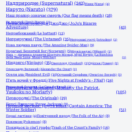
Надприродне (Supernatural)
(242)
Нана (Nana)
(4)
Наруто (Naruto)
(379)
Наш прапор означає смерть (Our flag means death)
(28)
Не голодуй (Don't Starve)
(2)
Неймовірні пригоди ДжоДжо (JoJo's Bizarre
Adventure)
(43)
Неприборканий (Le battant)
(12)
Неприручені (The Untamed)
(35)
Непрохані гості (Intruders)
(2)
Нова людина павук (The Amazing Spider-Man)
(9)
Нораґамі: Безхатній Бог (Noragami)
(5)
Ніджісанджі (Nijisanji)
(2)
Ніна — дівчинка планети Шостого Місяця, Муні Вітчер (La Bambina
della Sesta Luna, Moony Witcher)
(2)
Ніндзяго (Ninjago)
(35)
Оверлорд (Overlord)
(2)
Одіссея (Гомер)
(2)
Олександр Великий (Alexander the Great)
(2)
Оселя зла (Resident Evil)
(10)
Останній Серафим (Owari no Seraph)
(3)
П'ять ночей у Фредді (Five Nights at Freddy's - FNaF)
(24)
Паперовий будинок (La Casa de Papel)
(2)
Патріотизм Моріарті (Moriarty the Patriot,
Yuukoku no Moriarty)
(105)
Первородні (The Originals)
(29)
Персі Джексон (Percy Jackson)
(9)
Перший месник: Друга війна (Captain America: The
Winter Soldier)
(51)
Перші ластівки
(4)
Повітряний народ (The Folk of the Air)
(8)
Покемон (Pokemon)
(8)
Покидьок із сім'ї графа (Trash of the Count's Family)
(16)