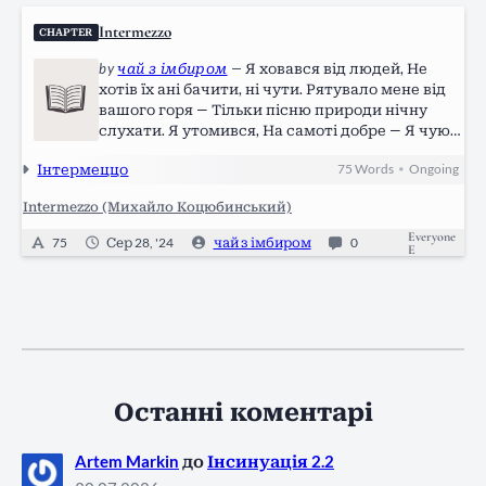
Іntermezzo
CHAPTER
by
чай з імбиром
—
Я ховався від людей, Не
хотів їх ані бачити, ні чути. Рятувало мене від
вашого горя — Тільки пісню природи нічну
слухати. Я утомився, На самоті добре — Я чую
себе, а не вас. Мелодії птахів, що грають
Інтермеццо
75
Words
Ongoing
•
небесною струною Лікують мені душу в той же
час. Струни душі…
Intermezzo (Михайло Коцюбинський)
Everyone
75
Сер 28, '24
чай з імбиром
0
E
Останні коментарі
Artem Markin
до
Інсинуація 2.2