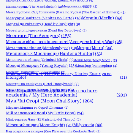
Маленькі жінки (Little Women, Louisa May Alcott)
(4)
Медкнижка/病案本
(3)
Мандалорець (The Mandalorian)
(2)
Межа пустоти: Сад Грішників (Kara no Kyokai (The Garden of Sinners))
(3)
Мерлін (Merlin)
(49)
Мемуари Ванітаса (Vanitas no Carte)
(18)
Мертві до світанку (Dead by Daylight)
(9)
Мертві хлопці-детективи (Dead Boy Detectives)
(2)
Месники (The Avengers)
(155)
Месники: війна нескінченності (Avengers: Infinity War)
(28)
Метро (Metro)
(24)
Металопокаліпсис (Metalocalypse)
(10)
Мисливець х Мисливець (Hunter x Hunter)
(52)
Мислити як вбивця (Criminal Minds)
(5)
Моллі Мун (Molly Moon)
(2)
Молоді Монархи (Young Royals)
(25)
Мольфар (телесеріал)
(4)
Момент | Володимир Винниченко
(2)
Монолог Травниці (The Apothecary Diaries, Kusuriya no
hitorigoto)
(21)
Монстри на канікулах (Hotel Transylvania)
(2)
Моцарт. Рок опера (Mozart, l'opéra rock)
Моя Геройська Академія (Boku no hero
(2)
academia / My Hero Academia)
(201)
Мун Чаі Сторі (Moon Chai Story)
(204)
Мігрант, Марина та Сергій Дяченки
(2)
Мій маленький поні (My Little Pony)
(24)
Міністерство Часу (El Ministerio del Tiempo)
(2)
Міфологія
(40)
Місячний лицар (Moon Knight)
(21)
Над зозулиним гніздом (One Flew over the Cuckoo's Nest)
(2)