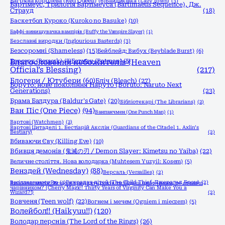
Багряна королева (Red Queen)
(6)
Байдиківка (Lazy town)
(3)
Бартімеус, Трилогія Бартімеуса (Bartimaeus Sequence), Дж.
Страуд
(18)
Баскетбол Куроко (Kuroko no Basuke)
(10)
Баффі-винищувачка вампірів (Buffy the Vampire Slayer)
(1)
Безславні виродки (Inglourious Basterds)
(3)
Безсоромні (Shameless)
(15)
Бейблейд: Вибух (Beyblade Burst)
(6)
Берсерк (Berserk)
Благословення небожителів (Heaven
(8)
Бетмен (Batman)
(8)
Official’s Blessing)
(217)
Блогери / Ютубери
(60)
Бліч (Bleach)
(27)
Боруто: нове покоління Наруто (Boruto: Naruto Next
Generations)
(23)
Брама Балдура (Baldur's Gate)
(20)
Бібліотекарі (The Librarians)
(2)
Ван Піс (One Piece)
(94)
Ванпанчмен (One Punch Man)
(1)
Вартові (Watchmen)
(2)
Вартові Цитаделі 1. Бестіарій Акслін (Guardians of the Citadel 1. Axlin’s
Bestiary)
(2)
Вбиваючи Єву (Killing Eve)
(10)
Вбивця демонів (鬼滅の刃 / Demon Slayer: Kimetsu no Yaiba)
(22)
Величне століття. Нова володарка (Muhtesem Yuzyil: Kosem)
(5)
Венздей (Wednesday)
(88)
Версаль (Versailles)
(2)
Весілля вченого Рю
(1)
Викрадач дітей (The Child Thief, Джеральд Бром)
(2)
Вишнева магія! Якщо в тридцять років ти будеш цнотливим, то станеш
чарівником? (Cherry Magic! Thirty Years of Virginity Can Make You a
Wizard?!)
(2)
Вовченя (Teen wolf)
(22)
Вогнем і мечем (Ogniem i mieczem)
(5)
Волейбол!! (Haikyuu!!)
(120)
Володар перснів (The Lord of the Rings)
(26)