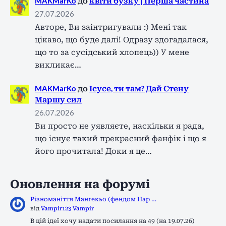
MAKMarKo
до
квіти бузку | Перша частина
27.07.2026
Авторе, Ви заінтригували :) Мені так
цікаво, що буде далі! Одразу здогадалася,
що то за сусідський хлопець)) У мене
викликає…
MAKMarKo
до
Ісусе, ти там? Дай Стену
Маршу сил
26.07.2026
Ви просто не уявляєте, наскільки я рада,
що існує такий прекрасний фанфік і що я
його прочитала! Доки я це…
Оновлення на форумі
Різноманіття Мангекьо (фендом Нар …
від
Vampir123 Vampir
В цій ідеї хочу надати посилання на 49 (на 19.07.26)