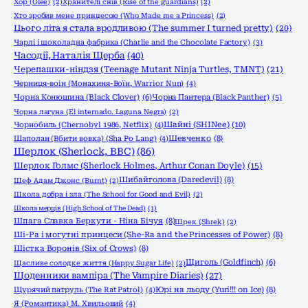
Хор (Glee)
(2)
Хранителі снів (Rise of the guardians)
(2)
Хто зробив мене принцесою (Who Made me a Princess)
(2)
Цього літа я стала вродливою (The summer I turned pretty)
(20)
Чарлі і шоколадна фабрика (Charlie and the Chocolate Factory)
(3)
Часодії, Наталія Щерба
(40)
Черепашки-ніндзя (Teenage Mutant Ninja Turtles, TMNT)
(21)
Черниця-воiн (Монахиня-Воïн, Warrior Nun)
(4)
Чорна Конюшина (Black Clover)
(6)
Чорна Пантера (Black Panther)
(5)
Чорна лагуна (El internado. Laguna Negra)
(2)
Шайні (SHINee)
(10)
Чорнобиль (Chernobyl 1986, Netflix)
(4)
Шаполан (Вбити вовка) (Sha Po Lang)
(4)
Шевченко
(8)
Шерлок (Sherlock, ВВС)
(86)
Шерлок Голмс (Sherlock Holmes, Arthur Conan Doyle)
(15)
Шибайголова (Daredevil)
(8)
Шеф Адам Джонс (Burnt)
(2)
Школа добра і зла (The School for Good and Evil)
(2)
Школа мерців (High School of The Dead)
(1)
Шпага Славка Беркути - Ніна Бічуя
(8)
Шрек (Shrek)
(2)
Ші-Ра і могутні принцеси (She-Ra and the Princesses of Power)
(8)
Шістка Воронів (Six of Crows)
(8)
Щиголь (Goldfinch)
(6)
Щасливе солодке життя (Happy Sugar Life)
(2)
Щоденники вампіра (The Vampire Diaries)
(27)
Щурячий патруль (The Rat Patrol)
(4)
Юрі на льоду (Yuri!!! on Ice)
(8)
Я (Романтика) М. Хвильовий
(4)