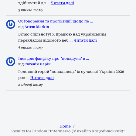
здібностей дл …
Читати далі
3 тижні тому
Обговорення та пропозиції щодо пе …
від
Artem Markin
Вітаю спільноту! Я працюю над українським
перекладом відомого веб …
Читати далі
4 тижні тому
Ідея для фанфіку про "попадуна" в …
від
Євгеній Ларін
Головний герой "попаданець" із сучасної України 2026
рок …
Читати далі
2 місяці тому
Home
Results for Fandom "Intermezzo (Михайло Коцюбинський)"