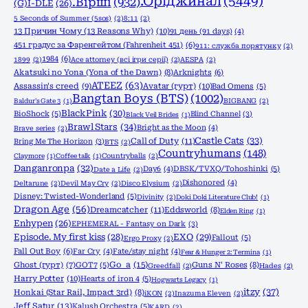
.Оріджинал
(5449)
.Вірші
(932)
(G)I-DLE
(26)
5 Seconds of Summer (5sos)
(2)
8:11
(2)
13 Причин Чому (13 Reasons Why)
(10)
91 день (91 days)
(4)
451 градус за Фаренгейтом (Fahrenheit 451)
(6)
911: служба порятунку
(2)
1984
(6)
1899
(2)
Ace attorney (всі ігри серії)
(2)
AESPA
(2)
Akatsuki no Yona (Yona of the Dawn)
(8)
Arknights
(6)
ATEEZ
(63)
Assassin's creed
(9)
Avatar (гурт)
(10)
Bad Omens
(5)
Bangtan Boys (BTS)
(1002)
Baldur's Gate 3
(1)
BIGBANG
(2)
BlackPink
(30)
BioShock
(5)
Blind Channel
(3)
Black Veil Brides
(1)
Brawl Stars
(34)
Bright as the Moon
(4)
Brave series
(2)
Castle Cats
(33)
Call of Duty
(11)
Bring Me The Horizon
(3)
BTS
(2)
Countryhumans
(148)
Claymore
(1)
Coffee talk
(1)
Countryballs
(2)
Danganronpa
(32)
Day6
(4)
DBSK/TVXQ/Tohoshinki
(5)
Date a Life
(2)
Dishonored
(4)
Deltarune
(2)
Devil May Cry
(2)
Disco Elysium
(2)
Disney: Twisted-Wonderland
(5)
Divinity
(2)
Doki Doki Literature Club!
(1)
Dragon Age
(56)
Dreamcatcher
(11)
Eddsworld
(8)
Elden Ring
(1)
Enhypen
(26)
EPHEMERAL - Fantasy on Dark
(3)
Episode. My first kiss
(28)
EXO
(29)
Fallout
(5)
Ergo Proxy
(2)
Fall Out Boy
(6)
Far Cry
(4)
Fate/stay night
(4)
Fear & Hunger 2: Termina
(1)
Go_a
(15)
Ghost (гурт)
(7)
GOT7
(5)
Guns N' Roses
(8)
Greedfall
(2)
Hades
(2)
Harry Potter
(10)
Hearts of iron 4
(5)
Hogwarts Legacy
(1)
itzy
(37)
Honkai (Star Rail, Impact 3rd)
(8)
iKON
(2)
Inazuma Eleven
(2)
Jeff Satur
(13)
Kalush Orchestra
(5)
KARD
(2)