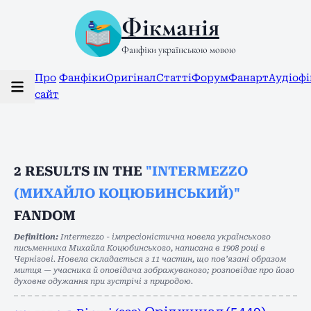
Фікманія
Фанфіки українською мовою
Про
Фанфіки
Оригінал
Статті
Форум
Фанарт
Аудіоф
сайт
2
RESULTS IN THE
"INTERMEZZO
(МИХАЙЛО КОЦЮБИНСЬКИЙ)"
FANDOM
Definition:
Intermezzo - імпресіоністична новела українського
письменника Михайла Коцюбинського, написана в 1908 році в
Чернігові. Новела складається з 11 частин, що пов’язані образом
митця — учасника й оповідача зображуваного; розповідає про його
духовне одужання при зустрічі з природою.