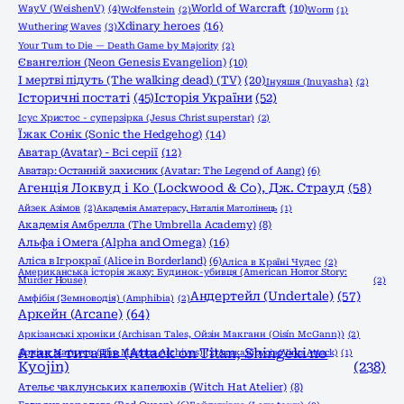
World of Warcraft
(10)
WayV (WeishenV)
(4)
Wolfenstein
(2)
Worm
(1)
Xdinary heroes
(16)
Wuthering Waves
(3)
Your Turn to Die — Death Game by Majority
(2)
Євангеліон (Neon Genesis Evangelion)
(10)
І мертві підуть (The walking dead) (TV)
(20)
Інуяшя (Inuyasha)
(2)
Історичні постаті
(45)
Історія України
(52)
Ісус Христос - суперзірка (Jesus Christ superstar)
(2)
Їжак Сонік (Sonic the Hedgehog)
(14)
Аватар (Avatar) - Всі серії
(12)
Аватар: Останній захисник (Avatar: The Legend of Aang)
(6)
Агенція Локвуд і Кo (Lockwood & Co), Дж. Страуд
(58)
Айзек Азімов
(2)
Академія Аматерасу, Наталія Матолінець
(1)
Академія Амбрелла (The Umbrella Academy)
(8)
Альфа і Омега (Alpha and Omega)
(16)
Аліса в Ігрокраї (Alice in Borderland)
(6)
Аліса в Країні Чудес
(2)
Американська історія жаху: Будинок-убивця (American Horror Story:
Murder House)
(2)
Андертейл (Undertale)
(57)
Амфібія (Земноводія) (Amphibia)
(2)
Аркейн (Arcane)
(64)
Аркізанські хроніки (Archisan Tales, Ойзін Макганн (Oisín McGann))
(2)
Атака титанів (Attack on Titan, Shingeki no
Архіви Маґнуса (The Magnus Archives)
(2)
Атака вірусів (Virus Attack)
(1)
Kyojin)
(238)
Ательє чаклунських капелюхів (Witch Hat Atelier)
(8)