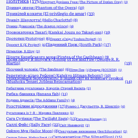
Політика
(175)
Портрет Доріана Грея (The Picture of Dorian Gray)
(2)
Привид опери (Phantom of the Opera)
(10)
Привілей кохати (El privilegio de amar)
(33)
Привіт, Шарлотта! (Hello Charlotte!)
(8)
Принц Драконів (The dragon prince)
(4)
Провокаторка Такаґі (Karakai Jouzu no Takagi-san)
(10)
Прототип (Prototype)
(6)
Проєкт «Схід» (Touhou Project)
(1)
Південний Парк (South Park)
(17)
Проєкт К (K Project)
(4)
Пігмаліон, Б.Шоу
(2)
Пірати Карибського моря (Pirates of the Caribbean)
(9)
Пісня льоду й полум'я (A Song of Ice and Fire | George R. R.
Martin)
(19)
Пісочний чоловік (The Sandman)
(6)
Пітер Пен
(1)
Раунди (ROUNDS)
(1)
Репетитор-кілер Реборн! (Katekyo Hitman Reborn!)
(10)
Реінкарнація безробітного: В інший світ на повному серйозі
(Mushoku Tensei Jobless Reincarnation)
(14)
Рибалчина русалонька, Королів-Старий Василь
(2)
Рибка-бананка (Banana fish)
(11)
Родина Адамсів (The Addams Family)
(4)
Розстріляне відродження
(17)
Ромео і Джульєтта, В. Шекспір
(4)
Русалонька із 7-В - Марина Павленко
(2)
Сага Сутінки (The Twilight Saga)
(13)
Сага про Вінланд
(1)
Саллі Фейс (Sally Face)
(22)
Світ Навиворіт
(2)
Сейлор Мун (Sailor Moon)
(8)
Сексуальне виховання (Sex Education)
(2)
Сильмариліон (The Silmarillion)
(15)
Сестри Грімм, Майкл Баклі
(1)