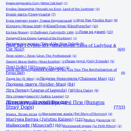
Краще подзвоніть Солу (Better Call Saul)
(1)
Країна Самоцвітів (Houseki no Kuni, Land of the Lustrous)
(2)
Крипі-паста (Creepypasta)
(7)
Кукі Ран (Cookie Run)
(6)
Крізь темряву пливу, Томаш Єндровський
(2)
КіннПорш (KinnPorsche)
(11)
Кіллхаус (фільм 2026)
(6)
Леви на джипі
(13)
Кістки (Bones)
(2)
Лабіринт (Labyrinth) 1986
(2)
Легенда П'яти Кілець (Legend of the Five Rings)
(1)
Легенда про куміхо (Tale of the Nine Tailed)
(6)
Леді Баг і Супер-Кіт (Miraculous: Tales of Ladybug &
Cat Noir)
(69)
Леон-кілер / Леон (Léon: The Professional)
(2)
Лише друзі (Only Friends)
(5)
Лицарі Некзо Найтс (Nexo Knights)
(2)
Локі (Loki)
(32)
Лоракс (The Lorax)
(2)
Льов Яо: відродження клану Фуяо (Liu Yao: The Revitalization of
Fuyao Sect)
(8)
Людина-бензопила (Chainsaw Man)
(21)
Люди Ікс (X-Men)
(4)
Людина-павук (Spider-Man)
(84)
Ліга Легенд (League of Legends)
(30)
Ліга Сміху
(6)
Ліга справедливості (Justice League)
(3)
Літературні генії Бродячі Пси (Bungou
Лісова пісня - Леся Українка
(21)
Stray Dogs)
(733)
Магазинчик жахів (Pet Shop of Horrors)
(4)
Мавка. Лісова пісня
(2)
Магічна Битва (Jujutsu Kaisen)
(121)
Майкл Джексон
(2)
Майнкрафт (Minecraft)
(60)
Маленький принц (Le Petit Prince)
(2)