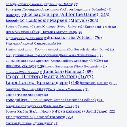
Володар туману: роман (Карлос Руїс Сафон)
(2)
Вольтрон: Легендарний захисник (Voltron: Legendary Defender)
(4)
Все заради гри (All for the Game)
(215)
Воно (It)
(7)
Всесвіт Марвел (Marvel)
(205)
Всесвіт DC
(12)
Всесвіт Стівена (Стівен Юніверс, Steven Universe)
(3)
Всплеск! (Free!)
(2)
Всі мої ключі і Ґайя, Наталія Матолінець
(9)
Відьмак (The Witcher)
(76)
Від пацанки до панянки
(2)
Відьмак (Анджей Сапковський)
(4)
Візит старої дами | Гостина старої дами (Der Besuch der alten Dame)
(2)
Вій
(2)
Війни звірів: Трансформери (Beast Wars: Transformers)
(2)
Військова академія Арсенал (Arsenal Military Academy / 烈火军校)
(2)
Вікинги (Vikings)
(13)
Віолета Еверґарден (Violet Evergarden)
(2)
Ганнібал (Hannibal)
(85)
Вітролом(Wind Breaker)
(1)
Гаррі Поттер (Harry Potter)
(1677)
Гаррі Поттер (Ера мародерів)
(148)
Геллсінґ (Hellsing)
(8)
Геркулес (Hercules) 1997
(2)
Гессі, Наталія Матолінець
(1)
Говард Філіпс Лавкрафт
(2)
Голодні ігри (The Hunger Games | Suzanne Collins)
(21)
Гордість і упередження (Pride and Prejudice)
(2)
Гра в кальмара (Squid game)
(22)
Готель Хазбін (Hazbin Hotel)
(4)
Гра престолів (Game of Thrones)
(25)
Гінтама (Gintama, Срібна душа)
(2)