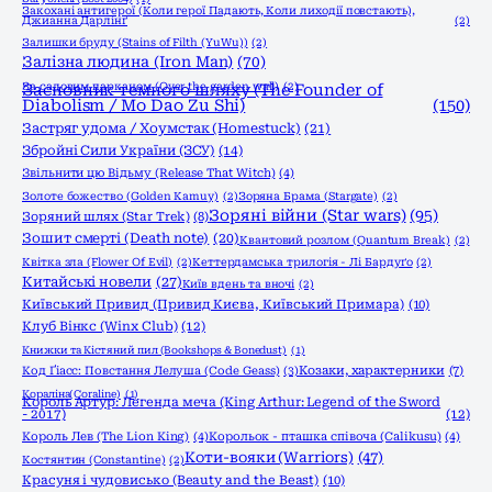
Закохані антигерої (Коли герої Падають, Коли лиходії повстають),
Джианна Дарлінґ
(2)
Залишки бруду (Stains of Filth (YuWu))
(2)
Залізна людина (Iron Man)
(70)
За садовим парканом (Over the garden wall)
Засновник темного шляху (The Founder of
(2)
Diabolism / Mo Dao Zu Shi)
(150)
Застряг удома / Хоумстак (Homestuck)
(21)
Збройні Сили України (ЗСУ)
(14)
Звільнити цю Відьму (Release That Witch)
(4)
Золоте божество (Golden Kamuy)
(2)
Зоряна Брама (Stargate)
(2)
Зоряні війни (Star wars)
(95)
Зоряний шлях (Star Trek)
(8)
Зошит смерті (Death note)
(20)
Квантовий розлом (Quantum Break)
(2)
Квітка зла (Flower Of Evil)
(2)
Кеттердамська трилогія - Лі Бардуґо
(2)
Китайські новели
(27)
Київ вдень та вночі
(2)
Київський Привид (Привид Києва, Київський Примара)
(10)
Клуб Вінкс (Winx Club)
(12)
Книжки та Кістяний пил (Bookshops & Bonedust)
(1)
Код Ґіасс: Повстання Лелуша (Code Geass)
(3)
Козаки, характерники
(7)
Кораліна(Coraline)
(1)
Король Артур: Легенда меча (King Arthur: Legend of the Sword
- 2017)
(12)
Король Лев (The Lion King)
(4)
Корольок - пташка співоча (Calikusu)
(4)
Коти-вояки (Warriors)
(47)
Костянтин (Constantine)
(2)
Красуня і чудовисько (Beauty and the Beast)
(10)