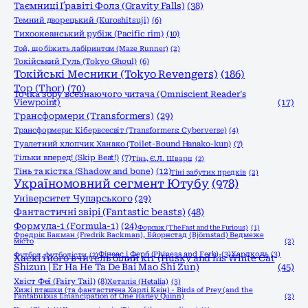
Таємниці Ґравіті Фолз (Gravity Falls)
(38)
Темний дворецький (Kuroshitsuji)
(6)
Тихоокеанський рубіж (Pacific rim)
(10)
Той, що біжить лабіринтом (Maze Runner)
(2)
Токійський Гуль (Tokyo Ghoul)
(6)
Токійські Месники (Tokyo Revengers)
(186)
Тор (Thor)
(70)
Точка зору всезнаючого читача (Omniscient Reader’s
Viewpoint)
(17)
Трансформери (Transformers)
(29)
Трансформери: Кібервсесвіт (Transformers: Cyberverse)
(4)
Туалетний хлопчик Ханако (Toilet-Bound Hanako-kun)
(7)
Тільки вперед! (Skip Beat!)
(7)
Тінь, Є.Л. Шварц
(2)
Тінь та кістка (Shadow and bone)
(12)
Тіні забутих предків
(2)
Україномовний сегмент Ютубу
(978)
Університет Чупарського
(29)
Фантастичні звірі (Fantastic beasts)
(48)
Формула-1 (Formula-1)
(24)
Форсаж (The Fast and the Furious)
(1)
Фредрік Бакман (Fredrik Backman), Бйорнстад (Björnstad) Ведмеже
місто
(2)
Фінеас і Ферб (Phineas and Ferb)
(3)
Хардколь
(3)
Футбол, футболісти
(2)
Хаскі і його вчитель білий кіт (Husky and his White Cat
Shizun | Er Ha He Ta De Bai Mao Shi Zun)
(45)
Хвіст Феї (Fairy Tail)
(8)
Хеталія (Hetalia)
(3)
Хижі пташки (та фантастична Харлі Квін) - Birds of Prey (and the
Fantabulous Emancipation of One Harley Quinn)
(2)