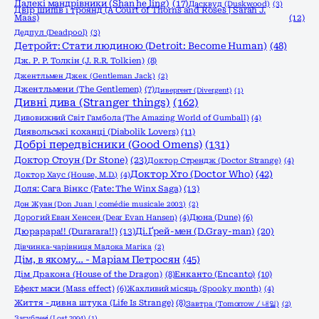
Далекі мандрівники (Shan he ling)
(17)
Дасквуд (Duskwood)
(3)
Двір шипів і троянд (A Court of Thorns and Roses | Sarah J.
Maas)
(12)
Дедпул (Deadpool)
(3)
Детройт: Стати людиною (Detroit: Become Human)
(48)
Дж. Р. Р. Толкін (J. R.R. Tolkien)
(8)
Джентльмен Джек (Gentleman Jack)
(2)
Джентльмени (The Gentlemen)
(7)
Дивергент (Divergent)
(1)
Дивні дива (Stranger things)
(162)
Дивовижний Світ Гамбола (The Amazing World of Gumball)
(4)
Диявольські коханці (Diabolik Lovers)
(11)
Добрі передвісники (Good Omens)
(131)
Доктор Стоун (Dr Stone)
(23)
Доктор Стрендж (Doctor Strange)
(4)
Доктор Хто (Doctor Who)
(42)
Доктор Хаус (House, M.D.)
(4)
Доля: Сага Вінкс (Fate: The Winx Saga)
(13)
Дон Жуан (Don Juan | comédie musicale 2003)
(2)
Дорогий Еван Хенсен (Dear Evan Hansen)
(4)
Дюна (Dune)
(6)
Дюрарара!! (Durarara!!)
(13)
Ді.Ґрей-мен (D.Gray-man)
(20)
Дівчинка-чарівниця Мадока Магіка
(2)
Дім, в якому… - Маріам Петросян
(45)
Енканто (Encanto)
(10)
Дім Дракона (House of the Dragon)
(8)
Ефект маси (Mass effect)
(6)
Жахливий місяць (Spooky month)
(4)
Життя - дивна штука (Life Is Strange)
(8)
Завтра (Tomorrow / 내일)
(2)
Загублені (Lost 2004)
(1)