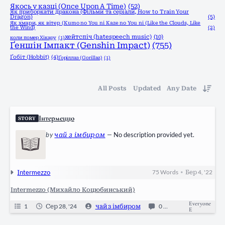
Якось у казці (Once Upon A Time)
(52)
Як приборкати дракона (Фільми та серіали, How to Train Your
Dragon)
(5)
Як хмари, як вітер (Kumo no You ni Kaze no You ni (Like the Clouds, Like
the Wind)
(2)
хейтспіч (hatespeech music)
(10)
коли помер Хікару
(1)
Ґеншін Імпакт (Genshin Impact)
(755)
Ґобіт (Hobbit)
(4)
Ґоріллаз (Gorillaz)
(1)
All Posts
Updated
Any Date
Інтермеццо
STORY
by
чай з імбиром
—
No description provided yet.
Іntermezzo
75
Words
Бер 4, '22
•
Intermezzo (Михайло Коцюбинський)
Everyone
1
Сер 28, '24
чай з імбиром
0
Ongoing
E