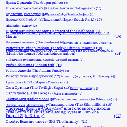
Принц Драконів (The dragon prince)
(4)
Провокаторка Такаґі (Karakai Jouzu no Takagi-san)
(10)
Прототип (Prototype)
(6)
Проєкт «Схід» (Touhou Project)
(1)
Південний Парк (South Park)
(17)
Проєкт К (K Project)
(4)
Пігмаліон, Б.Шоу
(2)
Пірати Карибського моря (Pirates of the Caribbean)
(9)
Пісня льоду й полум'я (A Song of Ice and Fire | George R. R.
Martin)
(19)
Пісочний чоловік (The Sandman)
(6)
Пітер Пен
(1)
Раунди (ROUNDS)
(1)
Репетитор-кілер Реборн! (Katekyo Hitman Reborn!)
(10)
Реінкарнація безробітного: В інший світ на повному серйозі
(Mushoku Tensei Jobless Reincarnation)
(14)
Рибалчина русалонька, Королів-Старий Василь
(2)
Рибка-бананка (Banana fish)
(11)
Родина Адамсів (The Addams Family)
(4)
Розстріляне відродження
(17)
Ромео і Джульєтта, В. Шекспір
(4)
Русалонька із 7-В - Марина Павленко
(2)
Сага Сутінки (The Twilight Saga)
(13)
Сага про Вінланд
(1)
Саллі Фейс (Sally Face)
(22)
Світ Навиворіт
(2)
Сейлор Мун (Sailor Moon)
(8)
Сексуальне виховання (Sex Education)
(2)
Сильмариліон (The Silmarillion)
(15)
Сестри Грімм, Майкл Баклі
(1)
Система "Врятуй-Себе-Сам" для Головного лиходія
Синя в'язниця (Blue Lock)
(6)
(The Scum Villain's Self-Saving System: Ren Zha
Fanpai Zijiu Xitong)
(57)
Скейт: Безкінечність (SK8 The Infinity)
(31)