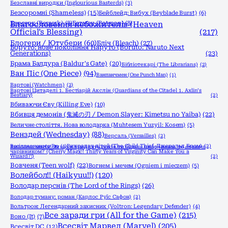
Безславні виродки (Inglourious Basterds)
(3)
Безсоромні (Shameless)
(15)
Бейблейд: Вибух (Beyblade Burst)
(6)
Берсерк (Berserk)
Благословення небожителів (Heaven
(8)
Бетмен (Batman)
(8)
Official’s Blessing)
(217)
Блогери / Ютубери
(60)
Бліч (Bleach)
(27)
Боруто: нове покоління Наруто (Boruto: Naruto Next
Generations)
(23)
Брама Балдура (Baldur's Gate)
(20)
Бібліотекарі (The Librarians)
(2)
Ван Піс (One Piece)
(94)
Ванпанчмен (One Punch Man)
(1)
Вартові (Watchmen)
(2)
Вартові Цитаделі 1. Бестіарій Акслін (Guardians of the Citadel 1. Axlin’s
Bestiary)
(2)
Вбиваючи Єву (Killing Eve)
(10)
Вбивця демонів (鬼滅の刃 / Demon Slayer: Kimetsu no Yaiba)
(22)
Величне століття. Нова володарка (Muhtesem Yuzyil: Kosem)
(5)
Венздей (Wednesday)
(88)
Версаль (Versailles)
(2)
Весілля вченого Рю
(1)
Викрадач дітей (The Child Thief, Джеральд Бром)
(2)
Вишнева магія! Якщо в тридцять років ти будеш цнотливим, то станеш
чарівником? (Cherry Magic! Thirty Years of Virginity Can Make You a
Wizard?!)
(2)
Вовченя (Teen wolf)
(22)
Вогнем і мечем (Ogniem i mieczem)
(5)
Волейбол!! (Haikyuu!!)
(120)
Володар перснів (The Lord of the Rings)
(26)
Володар туману: роман (Карлос Руїс Сафон)
(2)
Вольтрон: Легендарний захисник (Voltron: Legendary Defender)
(4)
Все заради гри (All for the Game)
(215)
Воно (It)
(7)
Всесвіт Марвел (Marvel)
(205)
Всесвіт DC
(12)