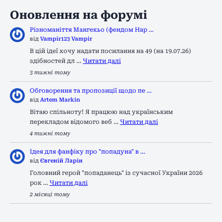
Оновлення на форумі
Різноманіття Мангекьо (фендом Нар …
від
Vampir123 Vampir
В цій ідеї хочу надати посилання на 49 (на 19.07.26)
здібностей дл …
Читати далі
3 тижні тому
Обговорення та пропозиції щодо пе …
від
Artem Markin
Вітаю спільноту! Я працюю над українським
перекладом відомого веб …
Читати далі
4 тижні тому
Ідея для фанфіку про "попадуна" в …
від
Євгеній Ларін
Головний герой "попаданець" із сучасної України 2026
рок …
Читати далі
2 місяці тому