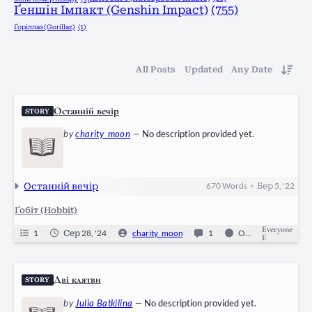
Ґеншін Імпакт (Genshin Impact)
(755)
Ґоріллаз (Gorillaz)
(1)
All Posts
Updated
Any Date
Останній вечір
STORY
by
charity_moon
—
No description provided yet.
Останній вечір
670
Words
Бер 5, '22
•
Ґобіт (Hobbit)
Everyone
1
Сер 28, '24
charity_moon
1
Ongoing
E
Дві клятви
STORY
by
Julia Batkilina
—
No description provided yet.