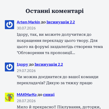
Останні коментарі
Artem Markin
до
Інсинуація 2.2
30.07.2026
Ідору, так, ви можете долучитися до
покращення перекладу цього твору. Для
цього на форумі заздалегідь створена тема
"Обговорення та пропозиції…
Ідору
до
Інсинуація 2.2
29.07.2026
Чи можна доєднатися до вашої команди
перекладачів? Дякую за тяжку працю
MAKMarKo
до
синці
28.07.2026
Мило й прекрасно!! Піклування, доторки,