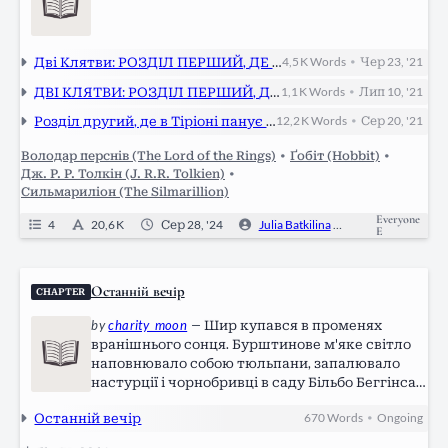
Дві Клятви: РОЗДІЛ ПЕРШИЙ, ДЕ ЧЕТВЕРТИЙ ВТРАЧАЄ ГОЛОВУ, ЧАСТИНА 2
4,5 K
Words
Чер 23, '21
•
ДВІ КЛЯТВИ: РОЗДІЛ ПЕРШИЙ, ДЕ ЧЕТВЕРТИЙ ВТРАЧАЄ ГОЛОВУ, ЧАСТИНА 3
1,1 K
Words
Лип 10, '21
•
Розділ другий, де в Тіріоні панує неспокій, та що поробиш.
12,2 K
Words
Сер 20, '21
•
Володар перснів (The Lord of the Rings)
•
Ґобіт (Hobbit)
•
Дж. Р. Р. Толкін (J. R.R. Tolkien)
•
Сильмариліон (The Silmarillion)
Everyone
4
20,6 K
Сер 28, '24
Julia Batkilina
0
Ongoi
E
Останній вечір
CHAPTER
by
charity_moon
—
Шир купався в променях
вранішнього сонця. Бурштинове м'яке світло
наповнювало собою тюльпани, запалювало
настурції і чорнобривці в саду Більбо Беггінса, і
ніколи ще Беґ Енд не здавався йому таким
Останній вечір
670
Words
Ongoing
•
затишним, як того ласкавого вечора. – Мевіс!
Клич подругу, я приніс вам чай і…