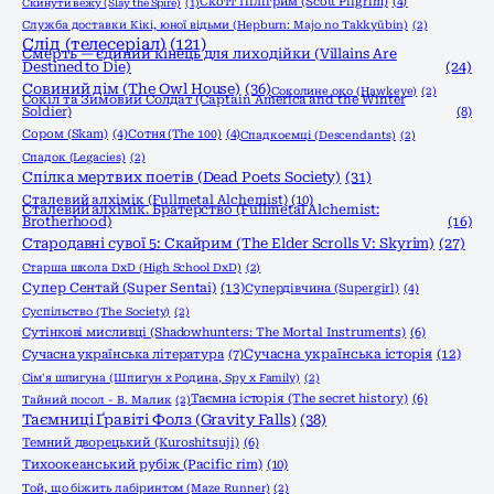
Скотт Пілігрим (Scott Pilgrim)
(4)
Скинути вежу (Slay the Spire)
(1)
Служба доставки Кікі, юної відьми (Hepburn: Majo no Takkyūbin)
(2)
Слід (телесеріал)
(121)
Смерть — єдиний кінець для лиходійки (Villains Are
Destined to Die)
(24)
Совиний дім (The Owl House)
(36)
Соколине око (Hawkeye)
(2)
Сокіл та Зимовий Солдат (Captain America and the Winter
Soldier)
(8)
Сором (Skam)
(4)
Сотня (The 100)
(4)
Спадкоємці (Descendants)
(2)
Спадок (Legacies)
(2)
Спілка мертвих поетів (Dead Poets Society)
(31)
Сталевий алхімік (Fullmetal Alchemist)
(10)
Сталевий алхімік. Братерство (Fullmetal Alchemist:
Brotherhood)
(16)
Стародавні сувої 5: Скайрим (The Elder Scrolls V: Skyrim)
(27)
Старша школа DxD (High School DxD)
(2)
Супер Сентай (Super Sentai)
(13)
Супердівчина (Supergirl)
(4)
Суспільство (The Society)
(2)
Сутінкові мисливці (Shadowhunters: The Mortal Instruments)
(6)
Сучасна українська історія
(12)
Сучасна українська література
(7)
Сім'я шпигуна (Шпигун x Родина, Spy x Family)
(2)
Таємна історія (The secret history)
(6)
Тайний посол - В. Малик
(2)
Таємниці Ґравіті Фолз (Gravity Falls)
(38)
Темний дворецький (Kuroshitsuji)
(6)
Тихоокеанський рубіж (Pacific rim)
(10)
Той, що біжить лабіринтом (Maze Runner)
(2)