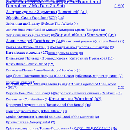
За садовим парканом (Over the garden wall)
Засновник темного шляху (The Founder of
(2)
Diabolism / Mo Dao Zu Shi)
(150)
Застряг удома / Хоумстак (Homestuck)
(21)
Збройні Сили України (ЗСУ)
(14)
Звільнити цю Відьму (Release That Witch)
(4)
Золоте божество (Golden Kamuy)
(2)
Зоряна Брама (Stargate)
(2)
Зоряні війни (Star wars)
(95)
Зоряний шлях (Star Trek)
(8)
Зошит смерті (Death note)
(20)
Квантовий розлом (Quantum Break)
(2)
Квітка зла (Flower Of Evil)
(2)
Кеттердамська трилогія - Лі Бардуґо
(2)
Китайські новели
(27)
Київ вдень та вночі
(2)
Київський Привид (Привид Києва, Київський Примара)
(10)
Клуб Вінкс (Winx Club)
(12)
Книжки та Кістяний пил (Bookshops & Bonedust)
(1)
Код Ґіасс: Повстання Лелуша (Code Geass)
(3)
Козаки, характерники
(7)
Кораліна(Coraline)
(1)
Король Артур: Легенда меча (King Arthur: Legend of the Sword
- 2017)
(12)
Король Лев (The Lion King)
(4)
Корольок - пташка співоча (Calikusu)
(4)
Коти-вояки (Warriors)
(47)
Костянтин (Constantine)
(2)
Красуня і чудовисько (Beauty and the Beast)
(10)
Краще подзвоніть Солу (Better Call Saul)
(1)
Країна Самоцвітів (Houseki no Kuni, Land of the Lustrous)
(2)
Крипі-паста (Creepypasta)
(7)
Кукі Ран (Cookie Run)
(6)
Крізь темряву пливу, Томаш Єндровський
(2)