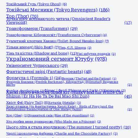
Токійський Гуль (Tokyo Ghoul)
(6)
Токійські Месники (Tokyo Revengers)
(186)
Тор (Thor)
(70)
Точка зору всезнаючого читача (Omniscient Reader’s
Viewpoint)
(17)
Трансформери (Transformers)
(29)
Трансформери: Кібервсесвіт (Transformers: Cyberverse)
(4)
Туалетний хлопчик Ханако (Toilet-Bound Hanako-kun)
(7)
Тільки вперед! (Skip Beat!)
(7)
Тінь, Є.Л. Шварц
(2)
Тінь та кістка (Shadow and bone)
(12)
Тіні забутих предків
(2)
Україномовний сегмент Ютубу
(978)
Університет Чупарського
(29)
Фантастичні звірі (Fantastic beasts)
(48)
Формула-1 (Formula-1)
(24)
Форсаж (The Fast and the Furious)
(1)
Фредрік Бакман (Fredrik Backman), Бйорнстад (Björnstad) Ведмеже
місто
(2)
Фінеас і Ферб (Phineas and Ferb)
(3)
Хардколь
(3)
Футбол, футболісти
(2)
Хаскі і його вчитель білий кіт (Husky and his White Cat
Shizun | Er Ha He Ta De Bai Mao Shi Zun)
(45)
Хвіст Феї (Fairy Tail)
(8)
Хеталія (Hetalia)
(3)
Хижі пташки (та фантастична Харлі Квін) - Birds of Prey (and the
Fantabulous Emancipation of One Harley Quinn)
(2)
Хор (Glee)
(2)
Хранителі снів (Rise of the guardians)
(2)
Хто зробив мене принцесою (Who Made me a Princess)
(2)
Цього літа я стала вродливою (The summer I turned pretty)
(20)
Чарлі і шоколадна фабрика (Charlie and the Chocolate Factory)
(3)