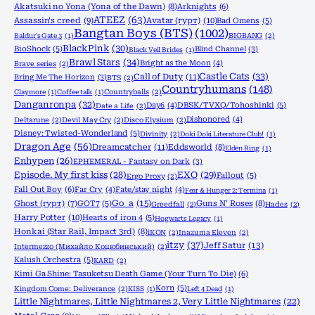
Akatsuki no Yona (Yona of the Dawn)
(8)
Arknights
(6)
ATEEZ
(63)
Assassin's creed
(9)
Avatar (гурт)
(10)
Bad Omens
(5)
Bangtan Boys (BTS)
(1002)
Baldur's Gate 3
(1)
BIGBANG
(2)
BlackPink
(30)
BioShock
(5)
Blind Channel
(3)
Black Veil Brides
(1)
Brawl Stars
(34)
Bright as the Moon
(4)
Brave series
(2)
Castle Cats
(33)
Call of Duty
(11)
Bring Me The Horizon
(3)
BTS
(2)
Countryhumans
(148)
Claymore
(1)
Coffee talk
(1)
Countryballs
(2)
Danganronpa
(32)
Day6
(4)
DBSK/TVXQ/Tohoshinki
(5)
Date a Life
(2)
Dishonored
(4)
Deltarune
(2)
Devil May Cry
(2)
Disco Elysium
(2)
Disney: Twisted-Wonderland
(5)
Divinity
(2)
Doki Doki Literature Club!
(1)
Dragon Age
(56)
Dreamcatcher
(11)
Eddsworld
(8)
Elden Ring
(1)
Enhypen
(26)
EPHEMERAL - Fantasy on Dark
(3)
Episode. My first kiss
(28)
EXO
(29)
Fallout
(5)
Ergo Proxy
(2)
Fall Out Boy
(6)
Far Cry
(4)
Fate/stay night
(4)
Fear & Hunger 2: Termina
(1)
Go_a
(15)
Ghost (гурт)
(7)
GOT7
(5)
Guns N' Roses
(8)
Greedfall
(2)
Hades
(2)
Harry Potter
(10)
Hearts of iron 4
(5)
Hogwarts Legacy
(1)
Honkai (Star Rail, Impact 3rd)
(8)
iKON
(2)
Inazuma Eleven
(2)
itzy
(37)
Jeff Satur
(13)
Intermezzo (Михайло Коцюбинський)
(2)
Kalush Orchestra
(5)
KARD
(2)
Kimi Ga Shine: Tasuketsu Death Game (Your Turn To Die)
(6)
Korn
(5)
Kingdom Come: Deliverance
(2)
KISS
(1)
Left 4 Dead
(1)
Little Nightmares, Little Nightmares 2, Very Little Nightmares
(22)