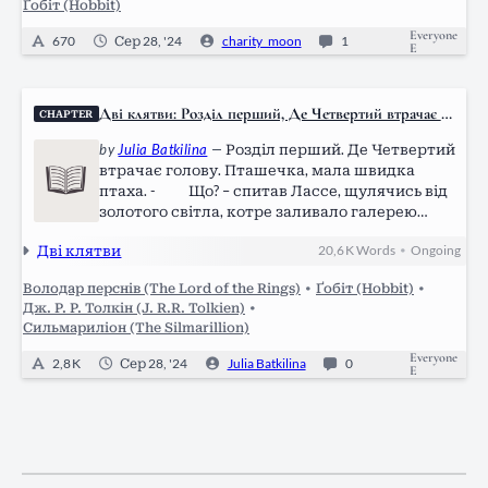
Ґобіт (Hobbit)
Everyone
670
Сер 28, '24
charity_moon
1
E
Дві клятви: Розділ перший, Де Четвертий втрачає г
CHAPTER
олов
by
Julia Batkilina
—
Розділ перший. Де Четвертий
втрачає голову. Пташечка, мала швидка
птаха. - Що? – спитав Лассе, щулячись від
золотого світла, котре заливало галерею
навскіс. Мереживні стіни пропускали світло
Дві клятви
20,6 K
Words
Ongoing
•
Лауреліна, утворюючи на підлозі химерний
візерунок. - Я сказав це…
Володар перснів (The Lord of the Rings)
•
Ґобіт (Hobbit)
•
Дж. Р. Р. Толкін (J. R.R. Tolkien)
•
Сильмариліон (The Silmarillion)
Everyone
2,8 K
Сер 28, '24
Julia Batkilina
0
E