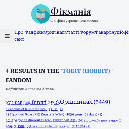
Фікманія
Фанфіки українською мовою
Про
Фанфіки
Оригінал
Статті
Форум
Фанарт
Аудіоф
сайт
4
RESULTS IN THE
"ҐОБІТ (HOBBIT)"
FANDOM
Definition:
Книга та фільми
.Оріджинал
(5449)
.Вірші
(932)
(G)I-DLE
(26)
5 Seconds of Summer (5sos)
(2)
8:11
(2)
13 Причин Чому (13 Reasons Why)
(10)
91 день (91 days)
(4)
451 градус за Фаренгейтом (Fahrenheit 451)
(6)
911: служба порятунку
(2)
1984
(6)
1899
(2)
Ace attorney (всі ігри серії)
(2)
AESPA
(2)