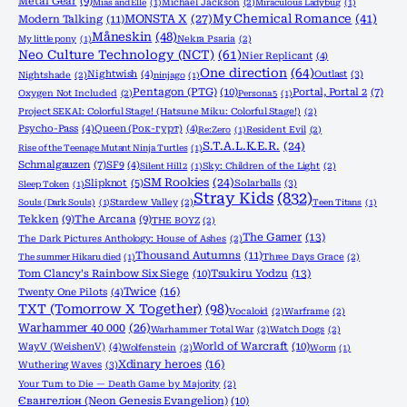
Metal Gear
(9)
Mias and Elle
(1)
Michael Jackson
(2)
Miraculous Ladybug
(1)
MONSTA X
(27)
My Chemical Romance
(41)
Modern Talking
(11)
Måneskin
(48)
My little pony
(1)
Nekra Psaria
(2)
Neo Culture Technology (NCT)
(61)
Nier Replicant
(4)
One direction
(64)
Nightwish
(4)
Outlast
(3)
Nightshade
(2)
ninjago
(1)
Pentagon (PTG)
(10)
Portal, Portal 2
(7)
Oxygen Not Included
(2)
Persona 5
(1)
Project SEKAI: Colorful Stage! (Hatsune Miku: Colorful Stage!)
(2)
Psycho-Pass
(4)
Queen (Рок-гурт)
(4)
Re:Zero
(1)
Resident Evil
(2)
S.T.A.L.K.E.R.
(24)
Rise of the Teenage Mutant Ninja Turtles
(1)
Schmalgauzen
(7)
SF9
(4)
Silent Hill 2
(1)
Sky: Children of the Light
(2)
SM Rookies
(24)
Slipknot
(5)
Solarballs
(3)
Sleep Token
(1)
Stray Kids
(832)
Souls (Dark Souls)
(1)
Stardew Valley
(2)
Teen Titans
(1)
Tekken
(9)
The Arcana
(9)
THE BOYZ
(2)
The Gamer
(13)
The Dark Pictures Anthology: House of Ashes
(2)
Thousand Autumns
(11)
The summer Hikaru died
(1)
Three Days Grace
(2)
Tom Clancy's Rainbow Six Siege
(10)
Tsukiru Yodzu
(13)
Twice
(16)
Twenty One Pilots
(4)
TXT (Tomorrow X Together)
(98)
Vocaloid
(2)
Warframe
(2)
Warhammer 40 000
(26)
Warhammer Total War
(2)
Watch Dogs
(2)
World of Warcraft
(10)
WayV (WeishenV)
(4)
Wolfenstein
(2)
Worm
(1)
Xdinary heroes
(16)
Wuthering Waves
(3)
Your Turn to Die — Death Game by Majority
(2)
Євангеліон (Neon Genesis Evangelion)
(10)