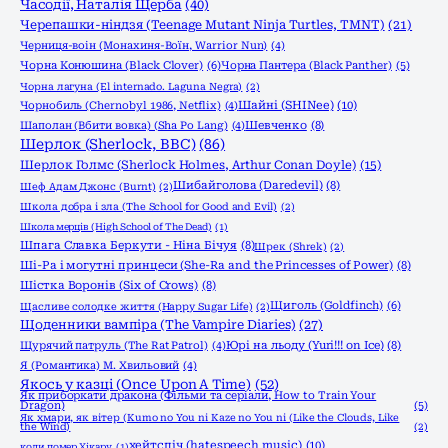
Часодії, Наталія Щерба
(40)
Черепашки-ніндзя (Teenage Mutant Ninja Turtles, TMNT)
(21)
Черниця-воiн (Монахиня-Воïн, Warrior Nun)
(4)
Чорна Конюшина (Black Clover)
(6)
Чорна Пантера (Black Panther)
(5)
Чорна лагуна (El internado. Laguna Negra)
(2)
Шайні (SHINee)
(10)
Чорнобиль (Chernobyl 1986, Netflix)
(4)
Шаполан (Вбити вовка) (Sha Po Lang)
(4)
Шевченко
(8)
Шерлок (Sherlock, ВВС)
(86)
Шерлок Голмс (Sherlock Holmes, Arthur Conan Doyle)
(15)
Шибайголова (Daredevil)
(8)
Шеф Адам Джонс (Burnt)
(2)
Школа добра і зла (The School for Good and Evil)
(2)
Школа мерців (High School of The Dead)
(1)
Шпага Славка Беркути - Ніна Бічуя
(8)
Шрек (Shrek)
(2)
Ші-Ра і могутні принцеси (She-Ra and the Princesses of Power)
(8)
Шістка Воронів (Six of Crows)
(8)
Щиголь (Goldfinch)
(6)
Щасливе солодке життя (Happy Sugar Life)
(2)
Щоденники вампіра (The Vampire Diaries)
(27)
Щурячий патруль (The Rat Patrol)
(4)
Юрі на льоду (Yuri!!! on Ice)
(8)
Я (Романтика) М. Хвильовий
(4)
Якось у казці (Once Upon A Time)
(52)
Як приборкати дракона (Фільми та серіали, How to Train Your
Dragon)
(5)
Як хмари, як вітер (Kumo no You ni Kaze no You ni (Like the Clouds, Like
the Wind)
(2)
хейтспіч (hatespeech music)
(10)
коли помер Хікару
(1)