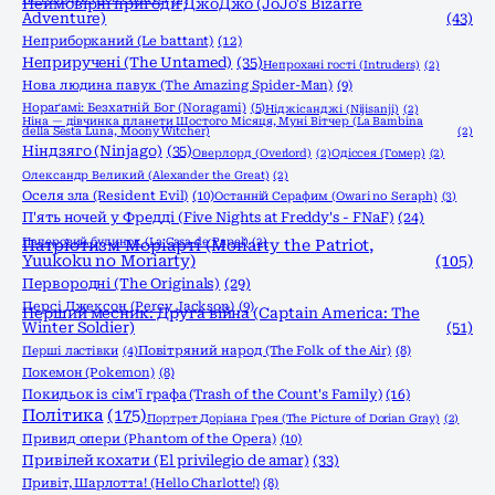
Неймовірні пригоди ДжоДжо (JoJo's Bizarre
Adventure)
(43)
Неприборканий (Le battant)
(12)
Неприручені (The Untamed)
(35)
Непрохані гості (Intruders)
(2)
Нова людина павук (The Amazing Spider-Man)
(9)
Нораґамі: Безхатній Бог (Noragami)
(5)
Ніджісанджі (Nijisanji)
(2)
Ніна — дівчинка планети Шостого Місяця, Муні Вітчер (La Bambina
della Sesta Luna, Moony Witcher)
(2)
Ніндзяго (Ninjago)
(35)
Оверлорд (Overlord)
(2)
Одіссея (Гомер)
(2)
Олександр Великий (Alexander the Great)
(2)
Оселя зла (Resident Evil)
(10)
Останній Серафим (Owari no Seraph)
(3)
П'ять ночей у Фредді (Five Nights at Freddy's - FNaF)
(24)
Паперовий будинок (La Casa de Papel)
(2)
Патріотизм Моріарті (Moriarty the Patriot,
Yuukoku no Moriarty)
(105)
Первородні (The Originals)
(29)
Персі Джексон (Percy Jackson)
(9)
Перший месник: Друга війна (Captain America: The
Winter Soldier)
(51)
Перші ластівки
(4)
Повітряний народ (The Folk of the Air)
(8)
Покемон (Pokemon)
(8)
Покидьок із сім'ї графа (Trash of the Count's Family)
(16)
Політика
(175)
Портрет Доріана Грея (The Picture of Dorian Gray)
(2)
Привид опери (Phantom of the Opera)
(10)
Привілей кохати (El privilegio de amar)
(33)
Привіт, Шарлотта! (Hello Charlotte!)
(8)