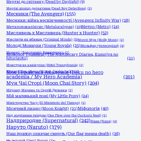
Мертві до світанку (Dead by Daylight)
(9)
Мертві хлопці-детективи (Dead Boy Detectives)
(2)
Месники (The Avengers)
(155)
Месники: війна нескінченності (Avengers: Infinity War)
(28)
Метро (Metro)
(24)
Металопокаліпсис (Metalocalypse)
(10)
Мисливець х Мисливець (Hunter x Hunter)
(52)
Мислити як вбивця (Criminal Minds)
(5)
Моллі Мун (Molly Moon)
(2)
Молоді Монархи (Young Royals)
(25)
Мольфар (телесеріал)
(4)
Момент | Володимир Винниченко
(2)
Монолог Травниці (The Apothecary Diaries, Kusuriya no
hitorigoto)
(21)
Монстри на канікулах (Hotel Transylvania)
(2)
Моцарт. Рок опера (Mozart, l'opéra rock)
Моя Геройська Академія (Boku no hero
(2)
academia / My Hero Academia)
(201)
Мун Чаі Сторі (Moon Chai Story)
(204)
Мігрант, Марина та Сергій Дяченки
(2)
Мій маленький поні (My Little Pony)
(24)
Міністерство Часу (El Ministerio del Tiempo)
(2)
Міфологія
(40)
Місячний лицар (Moon Knight)
(21)
Над зозулиним гніздом (One Flew over the Cuckoo's Nest)
(2)
Надприродне (Supernatural)
(242)
Нана (Nana)
(4)
Наруто (Naruto)
(379)
Наш прапор означає смерть (Our flag means death)
(28)
Не голодуй (Don't Starve)
(2)