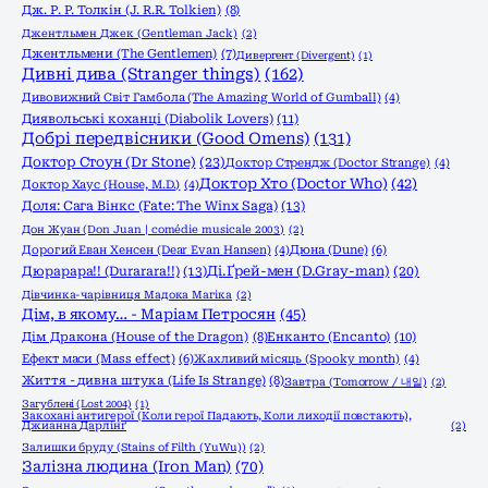
Дж. Р. Р. Толкін (J. R.R. Tolkien)
(8)
Джентльмен Джек (Gentleman Jack)
(2)
Джентльмени (The Gentlemen)
(7)
Дивергент (Divergent)
(1)
Дивні дива (Stranger things)
(162)
Дивовижний Світ Гамбола (The Amazing World of Gumball)
(4)
Диявольські коханці (Diabolik Lovers)
(11)
Добрі передвісники (Good Omens)
(131)
Доктор Стоун (Dr Stone)
(23)
Доктор Стрендж (Doctor Strange)
(4)
Доктор Хто (Doctor Who)
(42)
Доктор Хаус (House, M.D.)
(4)
Доля: Сага Вінкс (Fate: The Winx Saga)
(13)
Дон Жуан (Don Juan | comédie musicale 2003)
(2)
Дорогий Еван Хенсен (Dear Evan Hansen)
(4)
Дюна (Dune)
(6)
Дюрарара!! (Durarara!!)
(13)
Ді.Ґрей-мен (D.Gray-man)
(20)
Дівчинка-чарівниця Мадока Магіка
(2)
Дім, в якому… - Маріам Петросян
(45)
Енканто (Encanto)
(10)
Дім Дракона (House of the Dragon)
(8)
Ефект маси (Mass effect)
(6)
Жахливий місяць (Spooky month)
(4)
Життя - дивна штука (Life Is Strange)
(8)
Завтра (Tomorrow / 내일)
(2)
Загублені (Lost 2004)
(1)
Закохані антигерої (Коли герої Падають, Коли лиходії повстають),
Джианна Дарлінґ
(2)
Залишки бруду (Stains of Filth (YuWu))
(2)
Залізна людина (Iron Man)
(70)