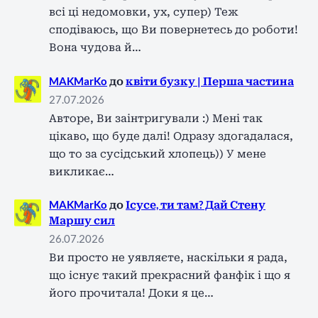
всі ці недомовки, ух, супер) Теж
сподіваюсь, що Ви повернетесь до роботи!
Вона чудова й…
MAKMarKo
до
квіти бузку | Перша частина
27.07.2026
Авторе, Ви заінтригували :) Мені так
цікаво, що буде далі! Одразу здогадалася,
що то за сусідський хлопець)) У мене
викликає…
MAKMarKo
до
Ісусе, ти там? Дай Стену
Маршу сил
26.07.2026
Ви просто не уявляєте, наскільки я рада,
що існує такий прекрасний фанфік і що я
його прочитала! Доки я це…