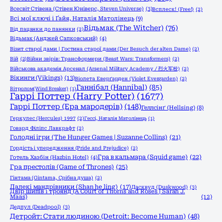
Всесвіт Стівена (Стівен Юніверс, Steven Universe)
(3)
Всплеск! (Free!)
(2)
Всі мої ключі і Ґайя, Наталія Матолінець
(9)
Відьмак (The Witcher)
(76)
Від пацанки до панянки
(2)
Відьмак (Анджей Сапковський)
(4)
Візит старої дами | Гостина старої дами (Der Besuch der alten Dame)
(2)
Вій
(2)
Війни звірів: Трансформери (Beast Wars: Transformers)
(2)
Військова академія Арсенал (Arsenal Military Academy / 烈火军校)
(2)
Вікинги (Vikings)
(13)
Віолета Еверґарден (Violet Evergarden)
(2)
Ганнібал (Hannibal)
(85)
Вітролом(Wind Breaker)
(1)
Гаррі Поттер (Harry Potter)
(1677)
Гаррі Поттер (Ера мародерів)
(148)
Геллсінґ (Hellsing)
(8)
Геркулес (Hercules) 1997
(2)
Гессі, Наталія Матолінець
(1)
Говард Філіпс Лавкрафт
(2)
Голодні ігри (The Hunger Games | Suzanne Collins)
(21)
Гордість і упередження (Pride and Prejudice)
(2)
Гра в кальмара (Squid game)
(22)
Готель Хазбін (Hazbin Hotel)
(4)
Гра престолів (Game of Thrones)
(25)
Гінтама (Gintama, Срібна душа)
(2)
Далекі мандрівники (Shan he ling)
(17)
Дасквуд (Duskwood)
(3)
Двір шипів і троянд (A Court of Thorns and Roses | Sarah J.
Maas)
(12)
Дедпул (Deadpool)
(3)
Детройт: Стати людиною (Detroit: Become Human)
(48)