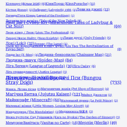
КіннПорш (KinnPorsche)
(11)
Кіллхаус (фільм 2026)
(6)
Леви на джипі
(13)
Кістки (Bones)
(2)
Лабіринт (Labyrinth) 1986
(2)
Легенда П'яти Кілець (Legend of the Five Rings)
(1)
Легенда про куміхо (Tale of the Nine Tailed)
(6)
Леді Баг і Супер-Кіт (Miraculous: Tales of Ladybug &
Cat Noir)
(69)
Леон-кілер / Леон (Léon: The Professional)
(2)
Лише друзі (Only Friends)
(5)
Лицарі Некзо Найтс (Nexo Knights)
(2)
Локі (Loki)
(32)
Лоракс (The Lorax)
(2)
Льов Яо: відродження клану Фуяо (Liu Yao: The Revitalization of
Fuyao Sect)
(8)
Людина-бензопила (Chainsaw Man)
(21)
Люди Ікс (X-Men)
(4)
Людина-павук (Spider-Man)
(84)
Ліга Легенд (League of Legends)
(30)
Ліга Сміху
(6)
Ліга справедливості (Justice League)
(3)
Літературні генії Бродячі Пси (Bungou
Лісова пісня - Леся Українка
(21)
Stray Dogs)
(733)
Магазинчик жахів (Pet Shop of Horrors)
(4)
Мавка. Лісова пісня
(2)
Магічна Битва (Jujutsu Kaisen)
(121)
Майкл Джексон
(2)
Майнкрафт (Minecraft)
(60)
Маленький принц (Le Petit Prince)
(2)
Маленькі жінки (Little Women, Louisa May Alcott)
(4)
Медкнижка/病案本
(3)
Мандалорець (The Mandalorian)
(2)
Межа пустоти: Сад Грішників (Kara no Kyokai (The Garden of Sinners))
(3)
Мерлін (Merlin)
(49)
Мемуари Ванітаса (Vanitas no Carte)
(18)