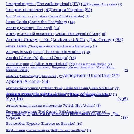
І мертві підуть (The walking dead) (TV)
(20)
Інуяшя (Inuyasha)
(2)
Історичні постаті
(45)
Історія України
(52)
Ісус Христос - суперзірка (Jesus Christ superstar)
(2)
Їжак Сонік (Sonic the Hedgehog)
(14)
Аватар (Avatar) - Всі серії
(12)
Аватар: Останній захисник (Avatar: The Legend of Aang)
(6)
Агенція Локвуд і Кo (Lockwood & Co), Дж. Страуд
(58)
Айзек Азімов
(2)
Академія Аматерасу, Наталія Матолінець
(1)
Академія Амбрелла (The Umbrella Academy)
(8)
Альфа і Омега (Alpha and Omega)
(16)
Аліса в Ігрокраї (Alice in Borderland)
(6)
Аліса в Країні Чудес
(2)
Американська історія жаху: Будинок-убивця (American Horror Story:
Murder House)
(2)
Андертейл (Undertale)
(57)
Амфібія (Земноводія) (Amphibia)
(2)
Аркейн (Arcane)
(64)
Аркізанські хроніки (Archisan Tales, Ойзін Макганн (Oisín McGann))
(2)
Атака титанів (Attack on Titan, Shingeki no
Архіви Маґнуса (The Magnus Archives)
(2)
Атака вірусів (Virus Attack)
(1)
Kyojin)
(238)
Ательє чаклунських капелюхів (Witch Hat Atelier)
(8)
Багряна королева (Red Queen)
(6)
Байдиківка (Lazy town)
(3)
Бартімеус, Трилогія Бартімеуса (Bartimaeus Sequence), Дж.
Страуд
(18)
Баскетбол Куроко (Kuroko no Basuke)
(10)
Баффі-винищувачка вампірів (Buffy the Vampire Slayer)
(1)