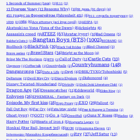
5 Seconds of Summer (5sos)
(2)
8:11
(2)
13 Причин Чому (13 Reasons Why)
(10)
91 день (91 days)
(4)
451 градус за Фаренгейтом (Fahrenheit 451)
(6)
911: служба порятунку
(2)
1984
(6)
1899
(2)
Ace attorney (всі ігри серії)
(2)
AESPA
(2)
Akatsuki no Yona (Yona of the Dawn)
(8)
Arknights
(6)
ATEEZ
(63)
Assassin's creed
(9)
Avatar (гурт)
(10)
Bad Omens
(5)
Bangtan Boys (BTS)
(1002)
Baldur's Gate 3
(1)
BIGBANG
(2)
BlackPink
(30)
BioShock
(5)
Blind Channel
(3)
Black Veil Brides
(1)
Brawl Stars
(34)
Bright as the Moon
(4)
Brave series
(2)
Castle Cats
(33)
Call of Duty
(11)
Bring Me The Horizon
(3)
BTS
(2)
Countryhumans
(148)
Claymore
(1)
Coffee talk
(1)
Countryballs
(2)
Danganronpa
(32)
Day6
(4)
DBSK/TVXQ/Tohoshinki
(5)
Date a Life
(2)
Dishonored
(4)
Deltarune
(2)
Devil May Cry
(2)
Disco Elysium
(2)
Disney: Twisted-Wonderland
(5)
Divinity
(2)
Doki Doki Literature Club!
(1)
Dragon Age
(56)
Dreamcatcher
(11)
Eddsworld
(8)
Elden Ring
(1)
Enhypen
(26)
EPHEMERAL - Fantasy on Dark
(3)
Episode. My first kiss
(28)
EXO
(29)
Fallout
(5)
Ergo Proxy
(2)
Fall Out Boy
(6)
Far Cry
(4)
Fate/stay night
(4)
Fear & Hunger 2: Termina
(1)
Go_a
(15)
Ghost (гурт)
(7)
GOT7
(5)
Guns N' Roses
(8)
Greedfall
(2)
Hades
(2)
Harry Potter
(10)
Hearts of iron 4
(5)
Hogwarts Legacy
(1)
Honkai (Star Rail, Impact 3rd)
(8)
iKON
(2)
Inazuma Eleven
(2)
itzy
(37)
Jeff Satur
(13)
Intermezzo (Михайло Коцюбинський)
(2)