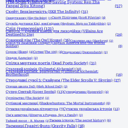
Синя в'язниця (Blue Lock)
(6)
(The Scum Villain's Self-Saving System: Ren Zha
Fanpai Zijiu Xitong)
(57)
Скейт: Безкінечність (SK8 The Infinity)
(31)
Скотт Пілігрим (Scott Pilgrim)
(4)
Скинути вежу (Slay the Spire)
(1)
Служба доставки Кікі, юної відьми (Hepburn: Majo no Takkyūbin)
(2)
Слід (телесеріал)
(121)
Смерть — єдиний кінець для лиходійки (Villains Are
Destined to Die)
(24)
Совиний дім (The Owl House)
(36)
Соколине око (Hawkeye)
(2)
Сокіл та Зимовий Солдат (Captain America and the Winter
Soldier)
(8)
Сором (Skam)
(4)
Сотня (The 100)
(4)
Спадкоємці (Descendants)
(2)
Спадок (Legacies)
(2)
Спілка мертвих поетів (Dead Poets Society)
(31)
Сталевий алхімік (Fullmetal Alchemist)
(10)
Сталевий алхімік. Братерство (Fullmetal Alchemist:
Brotherhood)
(16)
Стародавні сувої 5: Скайрим (The Elder Scrolls V: Skyrim)
(27)
Старша школа DxD (High School DxD)
(2)
Супер Сентай (Super Sentai)
(13)
Супердівчина (Supergirl)
(4)
Суспільство (The Society)
(2)
Сутінкові мисливці (Shadowhunters: The Mortal Instruments)
(6)
Сучасна українська історія
(12)
Сучасна українська література
(7)
Сім'я шпигуна (Шпигун x Родина, Spy x Family)
(2)
Таємна історія (The secret history)
(6)
Тайний посол - В. Малик
(2)
Таємниці Ґравіті Фолз (Gravity Falls)
(38)