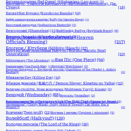
Багряна королева (Red Queen)
(6)
Байдиківка (Lazy town)
(3)
Бартімеус, Трилогія Бартімеуса (Bartimaeus Sequence), Дж.
Страуд
(18)
Баскетбол Куроко (Kuroko no Basuke)
(10)
Баффі-винищувачка вампірів (Buffy the Vampire Slayer)
(1)
Безславні виродки (Inglourious Basterds)
(3)
Безсоромні (Shameless)
(15)
Бейблейд: Вибух (Beyblade Burst)
(6)
Берсерк (Berserk)
Благословення небожителів (Heaven
(8)
Бетмен (Batman)
(8)
Official’s Blessing)
(217)
Блогери / Ютубери
(60)
Бліч (Bleach)
(27)
Боруто: нове покоління Наруто (Boruto: Naruto Next
Generations)
(23)
Ван Піс (One Piece)
(94)
Бібліотекарі (The Librarians)
(2)
Ванпанчмен (One Punch Man)
(1)
Вартові (Watchmen)
(2)
Вартові Цитаделі 1. Бестіарій Акслін (Guardians of the Citadel 1. Axlin’s
Bestiary)
(2)
Вбиваючи Єву (Killing Eve)
(10)
Вбивця демонів (鬼滅の刃 / Demon Slayer: Kimetsu no Yaiba)
(22)
Величне століття. Нова володарка (Muhtesem Yuzyil: Kosem)
(5)
Венздей (Wednesday)
(88)
Версаль (Versailles)
(2)
Весілля вченого Рю
(1)
Викрадач дітей (The Child Thief, Джеральд Бром)
(2)
Вишнева магія! Якщо в тридцять років ти будеш цнотливим, то станеш
чарівником? (Cherry Magic! Thirty Years of Virginity Can Make You a
Wizard?!)
(2)
Вовченя (Teen wolf)
(22)
Вогнем і мечем (Ogniem i mieczem)
(5)
Волейбол!! (Haikyuu!!)
(120)
Володар перснів (The Lord of the Rings)
(26)
Володар туману: роман (Карлос Руїс Сафон)
(2)