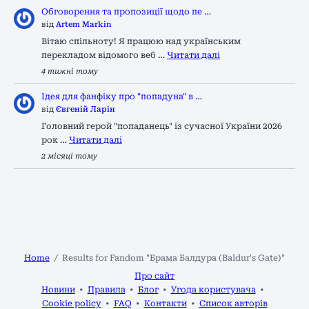
Обговорення та пропозиції щодо пе …
від
Artem Markin
Вітаю спільноту! Я працюю над українським
перекладом відомого веб …
Читати далі
4 тижні тому
Ідея для фанфіку про "попадуна" в …
від
Євгеній Ларін
Головний герой "попаданець" із сучасної України 2026
рок …
Читати далі
2 місяці тому
Home
Results for Fandom "Брама Балдура (Baldur's Gate)"
Про сайт
Новини
Правила
Блог
Угода користувача
Cookie policy
FAQ
Контакти
Список авторів