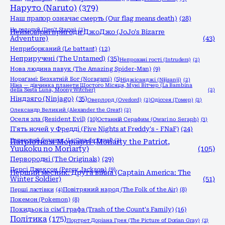
Наруто (Naruto)
(379)
Наш прапор означає смерть (Our flag means death)
(28)
Не голодуй (Don't Starve)
(2)
Неймовірні пригоди ДжоДжо (JoJo's Bizarre
Adventure)
(43)
Неприборканий (Le battant)
(12)
Неприручені (The Untamed)
(35)
Непрохані гості (Intruders)
(2)
Нова людина павук (The Amazing Spider-Man)
(9)
Нораґамі: Безхатній Бог (Noragami)
(5)
Ніджісанджі (Nijisanji)
(2)
Ніна — дівчинка планети Шостого Місяця, Муні Вітчер (La Bambina
della Sesta Luna, Moony Witcher)
(2)
Ніндзяго (Ninjago)
(35)
Оверлорд (Overlord)
(2)
Одіссея (Гомер)
(2)
Олександр Великий (Alexander the Great)
(2)
Оселя зла (Resident Evil)
(10)
Останній Серафим (Owari no Seraph)
(3)
П'ять ночей у Фредді (Five Nights at Freddy's - FNaF)
(24)
Паперовий будинок (La Casa de Papel)
(2)
Патріотизм Моріарті (Moriarty the Patriot,
Yuukoku no Moriarty)
(105)
Первородні (The Originals)
(29)
Персі Джексон (Percy Jackson)
(9)
Перший месник: Друга війна (Captain America: The
Winter Soldier)
(51)
Перші ластівки
(4)
Повітряний народ (The Folk of the Air)
(8)
Покемон (Pokemon)
(8)
Покидьок із сім'ї графа (Trash of the Count's Family)
(16)
Політика
(175)
Портрет Доріана Грея (The Picture of Dorian Gray)
(2)