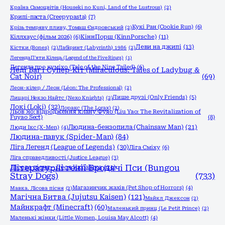
Країна Самоцвітів (Houseki no Kuni, Land of the Lustrous)
(2)
Крипі-паста (Creepypasta)
(7)
Кукі Ран (Cookie Run)
(6)
Крізь темряву пливу, Томаш Єндровський
(2)
КіннПорш (KinnPorsche)
(11)
Кіллхаус (фільм 2026)
(6)
Леви на джипі
(13)
Кістки (Bones)
(2)
Лабіринт (Labyrinth) 1986
(2)
Легенда П'яти Кілець (Legend of the Five Rings)
(1)
Легенда про куміхо (Tale of the Nine Tailed)
(6)
Леді Баг і Супер-Кіт (Miraculous: Tales of Ladybug &
Cat Noir)
(69)
Леон-кілер / Леон (Léon: The Professional)
(2)
Лише друзі (Only Friends)
(5)
Лицарі Некзо Найтс (Nexo Knights)
(2)
Локі (Loki)
(32)
Лоракс (The Lorax)
(2)
Льов Яо: відродження клану Фуяо (Liu Yao: The Revitalization of
Fuyao Sect)
(8)
Людина-бензопила (Chainsaw Man)
(21)
Люди Ікс (X-Men)
(4)
Людина-павук (Spider-Man)
(84)
Ліга Легенд (League of Legends)
(30)
Ліга Сміху
(6)
Ліга справедливості (Justice League)
(3)
Літературні генії Бродячі Пси (Bungou
Лісова пісня - Леся Українка
(21)
Stray Dogs)
(733)
Магазинчик жахів (Pet Shop of Horrors)
(4)
Мавка. Лісова пісня
(2)
Магічна Битва (Jujutsu Kaisen)
(121)
Майкл Джексон
(2)
Майнкрафт (Minecraft)
(60)
Маленький принц (Le Petit Prince)
(2)
Маленькі жінки (Little Women, Louisa May Alcott)
(4)