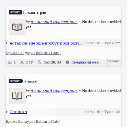
Тридцять ран
STORY
by
печальний менестрель
—
No description provided
yet.
Астаріон вперше пробує кров розумної істоти
2,1 K
Words
Тра 4, '22
•
Брама Балдура (Baldur's Gate)
Everyone
1
2,1 K
Сер 28, '24
печальний менестрель
2
E
Слинько
STORY
by
печальний менестрель
—
No description provided
yet.
Слинько
563
Words
Тра 4, '22
•
Брама Балдура (Baldur's Gate)