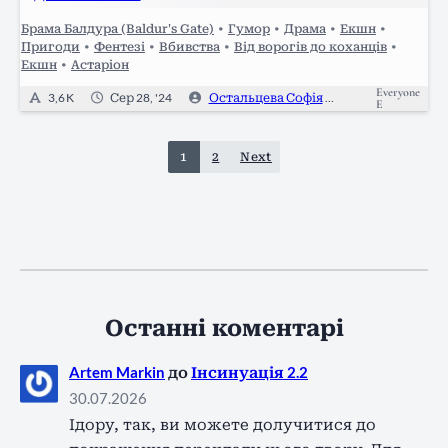
клірикиня, різко відкривши прохід. Заспана…
Брама Балдура (Baldur's Gate)
•
Гумор
•
Драма
•
Екшн
•
Пригоди
•
Фентезі
•
Вбивства
•
Від ворогів до коханців
•
Екшн
•
Астаріон
Everyone
3,6 K
Сер 28, '24
Остальцева Софія
0
E
1
2
Next
Останні коментарі
Artem Markin
до
Інсинуація 2.2
30.07.2026
Ідору, так, ви можете долучитися до