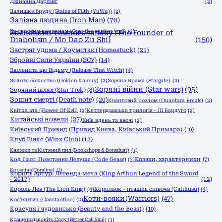
Джианна Дарлінґ
(2)
Залишки бруду (Stains of Filth (YuWu))
(2)
Залізна людина (Iron Man)
(70)
За садовим парканом (Over the garden wall)
Засновник темного шляху (The Founder of
(2)
Diabolism / Mo Dao Zu Shi)
(150)
Застряг удома / Хоумстак (Homestuck)
(21)
Збройні Сили України (ЗСУ)
(14)
Звільнити цю Відьму (Release That Witch)
(4)
Золоте божество (Golden Kamuy)
(2)
Зоряна Брама (Stargate)
(2)
Зоряні війни (Star wars)
(95)
Зоряний шлях (Star Trek)
(8)
Зошит смерті (Death note)
(20)
Квантовий розлом (Quantum Break)
(2)
Квітка зла (Flower Of Evil)
(2)
Кеттердамська трилогія - Лі Бардуґо
(2)
Китайські новели
(27)
Київ вдень та вночі
(2)
Київський Привид (Привид Києва, Київський Примара)
(10)
Клуб Вінкс (Winx Club)
(12)
Книжки та Кістяний пил (Bookshops & Bonedust)
(1)
Код Ґіасс: Повстання Лелуша (Code Geass)
(3)
Козаки, характерники
(7)
Кораліна(Coraline)
(1)
Король Артур: Легенда меча (King Arthur: Legend of the Sword
- 2017)
(12)
Король Лев (The Lion King)
(4)
Корольок - пташка співоча (Calikusu)
(4)
Коти-вояки (Warriors)
(47)
Костянтин (Constantine)
(2)
Красуня і чудовисько (Beauty and the Beast)
(10)
Краще подзвоніть Солу (Better Call Saul)
(1)