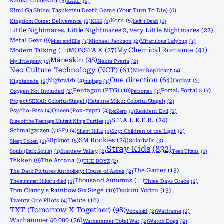
Kalush Orchestra
(5)
KARD
(2)
Kimi Ga Shine: Tasuketsu Death Game (Your Turn To Die)
(6)
Korn
(5)
Kingdom Come: Deliverance
(2)
KISS
(1)
Left 4 Dead
(1)
Little Nightmares, Little Nightmares 2, Very Little Nightmares
(22)
Metal Gear
(9)
Mias and Elle
(1)
Michael Jackson
(2)
Miraculous Ladybug
(1)
MONSTA X
(27)
My Chemical Romance
(41)
Modern Talking
(11)
Måneskin
(48)
My little pony
(1)
Nekra Psaria
(2)
Neo Culture Technology (NCT)
(61)
Nier Replicant
(4)
One direction
(64)
Nightwish
(4)
Outlast
(3)
Nightshade
(2)
ninjago
(1)
Pentagon (PTG)
(10)
Portal, Portal 2
(7)
Oxygen Not Included
(2)
Persona 5
(1)
Project SEKAI: Colorful Stage! (Hatsune Miku: Colorful Stage!)
(2)
Psycho-Pass
(4)
Queen (Рок-гурт)
(4)
Re:Zero
(1)
Resident Evil
(2)
S.T.A.L.K.E.R.
(24)
Rise of the Teenage Mutant Ninja Turtles
(1)
Schmalgauzen
(7)
SF9
(4)
Silent Hill 2
(1)
Sky: Children of the Light
(2)
SM Rookies
(24)
Slipknot
(5)
Solarballs
(3)
Sleep Token
(1)
Stray Kids
(832)
Souls (Dark Souls)
(1)
Stardew Valley
(2)
Teen Titans
(1)
Tekken
(9)
The Arcana
(9)
THE BOYZ
(2)
The Gamer
(13)
The Dark Pictures Anthology: House of Ashes
(2)
Thousand Autumns
(11)
The summer Hikaru died
(1)
Three Days Grace
(2)
Tom Clancy's Rainbow Six Siege
(10)
Tsukiru Yodzu
(13)
Twice
(16)
Twenty One Pilots
(4)
TXT (Tomorrow X Together)
(98)
Vocaloid
(2)
Warframe
(2)
Warhammer 40 000
(26)
Warhammer Total War
(2)
Watch Dogs
(2)