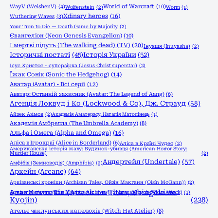
World of Warcraft
(10)
WayV (WeishenV)
(4)
Wolfenstein
(2)
Worm
(1)
Xdinary heroes
(16)
Wuthering Waves
(3)
Your Turn to Die — Death Game by Majority
(2)
Євангеліон (Neon Genesis Evangelion)
(10)
І мертві підуть (The walking dead) (TV)
(20)
Інуяшя (Inuyasha)
(2)
Історичні постаті
(45)
Історія України
(52)
Ісус Христос - суперзірка (Jesus Christ superstar)
(2)
Їжак Сонік (Sonic the Hedgehog)
(14)
Аватар (Avatar) - Всі серії
(12)
Аватар: Останній захисник (Avatar: The Legend of Aang)
(6)
Агенція Локвуд і Кo (Lockwood & Co), Дж. Страуд
(58)
Айзек Азімов
(2)
Академія Аматерасу, Наталія Матолінець
(1)
Академія Амбрелла (The Umbrella Academy)
(8)
Альфа і Омега (Alpha and Omega)
(16)
Аліса в Ігрокраї (Alice in Borderland)
(6)
Аліса в Країні Чудес
(2)
Американська історія жаху: Будинок-убивця (American Horror Story:
Murder House)
(2)
Андертейл (Undertale)
(57)
Амфібія (Земноводія) (Amphibia)
(2)
Аркейн (Arcane)
(64)
Аркізанські хроніки (Archisan Tales, Ойзін Макганн (Oisín McGann))
(2)
Атака титанів (Attack on Titan, Shingeki no
Архіви Маґнуса (The Magnus Archives)
(2)
Атака вірусів (Virus Attack)
(1)
Kyojin)
(238)
Ательє чаклунських капелюхів (Witch Hat Atelier)
(8)