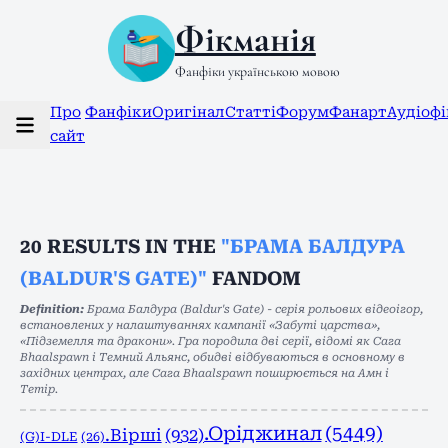
Фікманія
Фанфіки українською мовою
Про
Фанфіки
Оригінал
Статті
Форум
Фанарт
Аудіоф
сайт
20
RESULTS IN THE
"БРАМА БАЛДУРА
(BALDUR'S GATE)"
FANDOM
Definition:
Брама Балдура (Baldur's Gate) - серія рольових відеоігор,
встановлених у налаштуваннях кампанії «Забуті царства»,
«Підземелля та дракони». Гра породила дві серії, відомі як Сага
Bhaalspawn і Темний Альянс, обидві відбуваються в основному в
західних центрах, але Сага Bhaalspawn поширюється на Амн і
Тетір.
.Оріджинал
(5449)
.Вірші
(932)
(G)I-DLE
(26)