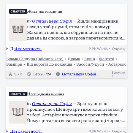
Жахлива таємниця
CHAPTER
by
Остальцева Софія
—
Йшли мандрівники
назад у табір сумні, стомлені та похмурі.
Жахлива новина, що обрушилася на них, не
давала їм спокою, а загроза перетворитися на
огидних монстрів висіла над ними
Дві самотності
9,9 K
Words
Ongoing
•
дамоклевим мечем. До них приєднався ще
один член команди - клинок Фронтира на ім'я
Брама Балдура (Baldur's Gate)
•
Драма
•
Екшн
•
Фентезі
•
Вілл. Темношкірий…
Вампіри
•
Від ворогів до коханців
•
Засоси/Укуси
•
Астаріон
Everyone
3,7 K
Сер 28, '24
Остальцева Софія
0
E
Несподівана новина
CHAPTER
by
Остальцева Софія
—
Зранку перша
прокинулася Шедоухарт і вже клопоталася у
таборі. Астаріон прокинувся трохи пізніше.
Йому ще тяжко вставати рано вранці через те,
що він не звик до денного образу життя. Ліліт
Дві самотності
9,9 K
Words
Ongoing
•
не спішила прокидатися. До її намету зайшла