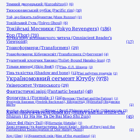
Темний дворецький (Kuroshitsuji)
(6)
Тихоокеанський рубіж (Pacific rim)
(10)
Той, що біжить лабіринтом (Maze Runner)
(2)
Токійський Гуль (Tokyo Ghoul)
(6)
Токійські Месники (Tokyo Revengers)
(186)
Тор (Thor)
(70)
Точка зору всезнаючого читача (Omniscient Reader’s
Viewpoint)
(17)
Трансформери (Transformers)
(29)
Трансформери: Кібервсесвіт (Transformers: Cyberverse)
(4)
Туалетний хлопчик Ханако (Toilet-Bound Hanako-kun)
(7)
Тільки вперед! (Skip Beat!)
(7)
Тінь, Є.Л. Шварц
(2)
Тінь та кістка (Shadow and bone)
(12)
Тіні забутих предків
(2)
Україномовний сегмент Ютубу
(978)
Університет Чупарського
(29)
Фантастичні звірі (Fantastic beasts)
(48)
Формула-1 (Formula-1)
(24)
Форсаж (The Fast and the Furious)
(1)
Фредрік Бакман (Fredrik Backman), Бйорнстад (Björnstad) Ведмеже
місто
(2)
Фінеас і Ферб (Phineas and Ferb)
(3)
Хардколь
(3)
Футбол, футболісти
(2)
Хаскі і його вчитель білий кіт (Husky and his White Cat
Shizun | Er Ha He Ta De Bai Mao Shi Zun)
(45)
Хвіст Феї (Fairy Tail)
(8)
Хеталія (Hetalia)
(3)
Хижі пташки (та фантастична Харлі Квін) - Birds of Prey (and the
Fantabulous Emancipation of One Harley Quinn)
(2)
Хор (Glee)
(2)
Хранителі снів (Rise of the guardians)
(2)