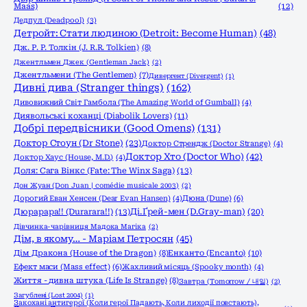
Maas)
(12)
Дедпул (Deadpool)
(3)
Детройт: Стати людиною (Detroit: Become Human)
(48)
Дж. Р. Р. Толкін (J. R.R. Tolkien)
(8)
Джентльмен Джек (Gentleman Jack)
(2)
Джентльмени (The Gentlemen)
(7)
Дивергент (Divergent)
(1)
Дивні дива (Stranger things)
(162)
Дивовижний Світ Гамбола (The Amazing World of Gumball)
(4)
Диявольські коханці (Diabolik Lovers)
(11)
Добрі передвісники (Good Omens)
(131)
Доктор Стоун (Dr Stone)
(23)
Доктор Стрендж (Doctor Strange)
(4)
Доктор Хто (Doctor Who)
(42)
Доктор Хаус (House, M.D.)
(4)
Доля: Сага Вінкс (Fate: The Winx Saga)
(13)
Дон Жуан (Don Juan | comédie musicale 2003)
(2)
Дорогий Еван Хенсен (Dear Evan Hansen)
(4)
Дюна (Dune)
(6)
Дюрарара!! (Durarara!!)
(13)
Ді.Ґрей-мен (D.Gray-man)
(20)
Дівчинка-чарівниця Мадока Магіка
(2)
Дім, в якому… - Маріам Петросян
(45)
Енканто (Encanto)
(10)
Дім Дракона (House of the Dragon)
(8)
Ефект маси (Mass effect)
(6)
Жахливий місяць (Spooky month)
(4)
Життя - дивна штука (Life Is Strange)
(8)
Завтра (Tomorrow / 내일)
(2)
Загублені (Lost 2004)
(1)
Закохані антигерої (Коли герої Падають, Коли лиходії повстають),