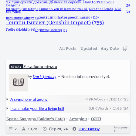
Як приборкати дракона (Фільми та серіали, How to Train Your
Dragon)
(5)
Як хмари, як вітер (Kumo no You ni Kaze no You ni (Like the Clouds, Like
the Wind)
(2)
хейтспіч (hatespeech music)
(10)
коли помер Хікару
(1)
Ґеншін Імпакт (Genshin Impact)
(755)
Ґобіт (Hobbit)
(4)
Ґоріллаз (Gorillaz)
(1)
All Posts
Updated
Any Date
У глибини пітьми
STORY
by
Dark_fantasy
—
No description provided yet.
A symphony of agony
4,9 K
Words
Лис 17, '23
•
I can make your life a living hell
5,8 K
Words
Січ 6, '24
•
Брама Балдура (Baldur's Gate)
•
Астаріон
•
ОЖП
Everyone
2
10,7 K
Сер 28, '24
Dark_fantasy
0
Ongoin
E