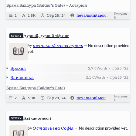
Брама Балдура (Baldur's Gate)
•
Астаріон
Everyone
1
1,8 K
Сер 28, '24
печальний менестрель
0
E
Дурний, дурний тіфлінг
STORY
by
печальний менестрель
—
No description provided
yet.
Брехня
2,9 K
Words
Тра 5, '22
•
Блискавка
2,1 K
Words
Тра 28, '22
•
Брама Балдура (Baldur's Gate)
Everyone
2
5,0 K
Сер 28, '24
печальний менестрель
1
E
Дві самотності
STORY
by
Остальцева Софія
—
No description provided yet.