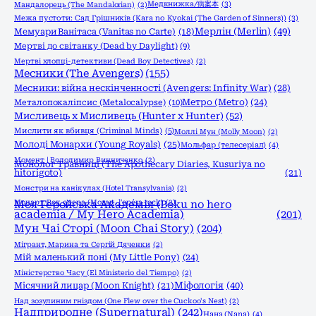
Медкнижка/病案本
(3)
Мандалорець (The Mandalorian)
(2)
Межа пустоти: Сад Грішників (Kara no Kyokai (The Garden of Sinners))
(3)
Мерлін (Merlin)
(49)
Мемуари Ванітаса (Vanitas no Carte)
(18)
Мертві до світанку (Dead by Daylight)
(9)
Мертві хлопці-детективи (Dead Boy Detectives)
(2)
Месники (The Avengers)
(155)
Месники: війна нескінченності (Avengers: Infinity War)
(28)
Метро (Metro)
(24)
Металопокаліпсис (Metalocalypse)
(10)
Мисливець х Мисливець (Hunter x Hunter)
(52)
Мислити як вбивця (Criminal Minds)
(5)
Моллі Мун (Molly Moon)
(2)
Молоді Монархи (Young Royals)
(25)
Мольфар (телесеріал)
(4)
Момент | Володимир Винниченко
(2)
Монолог Травниці (The Apothecary Diaries, Kusuriya no
hitorigoto)
(21)
Монстри на канікулах (Hotel Transylvania)
(2)
Моцарт. Рок опера (Mozart, l'opéra rock)
Моя Геройська Академія (Boku no hero
(2)
academia / My Hero Academia)
(201)
Мун Чаі Сторі (Moon Chai Story)
(204)
Мігрант, Марина та Сергій Дяченки
(2)
Мій маленький поні (My Little Pony)
(24)
Міністерство Часу (El Ministerio del Tiempo)
(2)
Міфологія
(40)
Місячний лицар (Moon Knight)
(21)
Над зозулиним гніздом (One Flew over the Cuckoo's Nest)
(2)
Надприродне (Supernatural)
(242)
Нана (Nana)
(4)