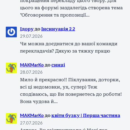
покращення перекладу цього твору. Для
цього на форумі заздалегідь створена тема
"Обговорення та пропозиції…
Ідору
до
Інсинуація 2.2
29.07.2026
Чи можна доєднатися до вашої команди
перекладачів? Дякую за тяжку працю
MAKMarKo
до
синці
28.07.2026
Мило й прекрасно!! Піклування, доторки,
всі ці недомовки, ух, супер) Теж
сподіваюсь, що Ви повернетесь до роботи!
Вона чудова й…
MAKMarKo
до
квіти бузку | Перша частина
27.07.2026