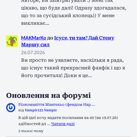
Авторе, Ви заінтригували :) Мені так
цікаво, що буде далі! Одразу здогадалася,
що то за сусідський хлопець)) У мене
викликає…
MAKMarKo
до
Ісусе, ти там? Дай Стену
Маршу сил
26.07.2026
Ви просто не уявляєте, наскільки я рада,
що існує такий прекрасний фанфік і що я
його прочитала! Доки я це…
Оновлення на форумі
Різноманіття Мангекьо (фендом Нар …
від
Vampir123 Vampir
В цій ідеї хочу надати посилання на 49 (на 19.07.26)
здібностей дл …
Читати далі
3 тижні тому