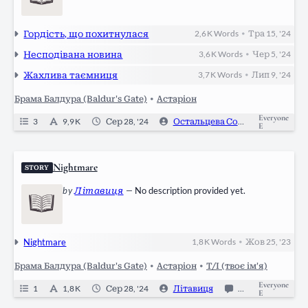
Гордість, що похитнулася
2,6 K
Words
Тра 15, '24
•
Несподівана новина
3,6 K
Words
Чер 5, '24
•
Жахлива таємниця
3,7 K
Words
Лип 9, '24
•
Брама Балдура (Baldur's Gate)
•
Астаріон
Everyone
3
9,9 K
Сер 28, '24
Остальцева Софія
0
E
Nightmare
STORY
by
Літавиця
—
No description provided yet.
Nightmare
1,8 K
Words
Жов 25, '23
•
Брама Балдура (Baldur's Gate)
•
Астаріон
•
Т/І (твоє ім'я)
Everyone
1
1,8 K
Сер 28, '24
Літавиця
0
Ongoing
E