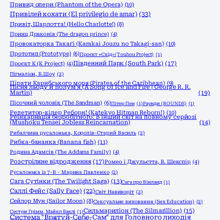
Привид опери (Phantom of the Opera)
(10)
Привілей кохати (El privilegio de amar)
(33)
Привіт, Шарлотта! (Hello Charlotte!)
(8)
Принц Драконів (The dragon prince)
(4)
Провокаторка Такаґі (Karakai Jouzu no Takagi-san)
(10)
Прототип (Prototype)
(6)
Проєкт «Схід» (Touhou Project)
(1)
Південний Парк (South Park)
(17)
Проєкт К (K Project)
(4)
Пігмаліон, Б.Шоу
(2)
Пірати Карибського моря (Pirates of the Caribbean)
(9)
Пісня льоду й полум'я (A Song of Ice and Fire | George R. R.
Martin)
(19)
Пісочний чоловік (The Sandman)
(6)
Пітер Пен
(1)
Раунди (ROUNDS)
(1)
Репетитор-кілер Реборн! (Katekyo Hitman Reborn!)
(10)
Реінкарнація безробітного: В інший світ на повному серйозі
(Mushoku Tensei Jobless Reincarnation)
(14)
Рибалчина русалонька, Королів-Старий Василь
(2)
Рибка-бананка (Banana fish)
(11)
Родина Адамсів (The Addams Family)
(4)
Розстріляне відродження
(17)
Ромео і Джульєтта, В. Шекспір
(4)
Русалонька із 7-В - Марина Павленко
(2)
Сага Сутінки (The Twilight Saga)
(13)
Сага про Вінланд
(1)
Саллі Фейс (Sally Face)
(22)
Світ Навиворіт
(2)
Сейлор Мун (Sailor Moon)
(8)
Сексуальне виховання (Sex Education)
(2)
Сильмариліон (The Silmarillion)
(15)
Сестри Грімм, Майкл Баклі
(1)
Система "Врятуй-Себе-Сам" для Головного лиходія