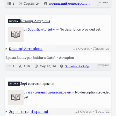
Everyone
1
Сер 28, '24
печальний менестрель
0
Ongo
E
Коханці Астаріона
STORY
by
Subastianita Sufyr
—
No description provided yet.
Коханці Астаріона
1,1 K
Words
Лис 26, '23
•
Брама Балдура (Baldur's Gate)
•
Астаріон
Everyone
1
1,1 K
Сер 28, '24
Subastianita Sufyr
0
Ong
E
Зорі сьогодні красиві
STORY
by
печальний менестрель
—
No description provided
yet.
Зорі сьогодні красиві
1,8 K
Words
Тра 1, '22
•