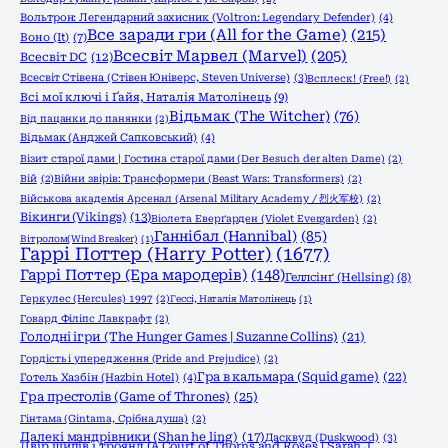
Вольтрон: Легендарний захисник (Voltron: Legendary Defender)
(4)
Все заради гри (All for the Game)
(215)
Воно (It)
(7)
Всесвіт Марвел (Marvel)
(205)
Всесвіт DC
(12)
Всесвіт Стівена (Стівен Юніверс, Steven Universe)
(3)
Всплеск! (Free!)
(2)
Всі мої ключі і Ґайя, Наталія Матолінець
(9)
Відьмак (The Witcher)
(76)
Від пацанки до панянки
(2)
Відьмак (Анджей Сапковський)
(4)
Візит старої дами | Гостина старої дами (Der Besuch der alten Dame)
(2)
Вій
(2)
Війни звірів: Трансформери (Beast Wars: Transformers)
(2)
Військова академія Арсенал (Arsenal Military Academy / 烈火军校)
(2)
Вікинги (Vikings)
(13)
Віолета Еверґарден (Violet Evergarden)
(2)
Ганнібал (Hannibal)
(85)
Вітролом(Wind Breaker)
(1)
Гаррі Поттер (Harry Potter)
(1677)
Гаррі Поттер (Ера мародерів)
(148)
Геллсінґ (Hellsing)
(8)
Геркулес (Hercules) 1997
(2)
Гессі, Наталія Матолінець
(1)
Говард Філіпс Лавкрафт
(2)
Голодні ігри (The Hunger Games | Suzanne Collins)
(21)
Гордість і упередження (Pride and Prejudice)
(2)
Гра в кальмара (Squid game)
(22)
Готель Хазбін (Hazbin Hotel)
(4)
Гра престолів (Game of Thrones)
(25)
Гінтама (Gintama, Срібна душа)
(2)
Далекі мандрівники (Shan he ling)
(17)
Дасквуд (Duskwood)
(3)
Двір шипів і троянд (A Court of Thorns and Roses | Sarah J.