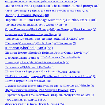
Хто зробив мене принцесою (Who Made me a Princess)
(2)
Цього літа я стала вродливою (The summer I turned pretty)
(20)
Чарлі і шоколадна фабрика (Charlie and the Chocolate Factory)
(3)
Часодії, Наталія Щерба
(40)
Черепашки-ніндзя (Teenage Mutant Ninja Turtles, TMNT)
(21)
Черниця-воiн (Монахиня-Воïн, Warrior Nun)
(4)
Чорна Конюшина (Black Clover)
(6)
Чорна Пантера (Black Panther)
(5)
Чорна лагуна (El internado. Laguna Negra)
(2)
Шайні (SHINee)
(10)
Чорнобиль (Chernobyl 1986, Netflix)
(4)
Шаполан (Вбити вовка) (Sha Po Lang)
(4)
Шевченко
(8)
Шерлок (Sherlock, ВВС)
(86)
Шерлок Голмс (Sherlock Holmes, Arthur Conan Doyle)
(15)
Шибайголова (Daredevil)
(8)
Шеф Адам Джонс (Burnt)
(2)
Школа добра і зла (The School for Good and Evil)
(2)
Школа мерців (High School of The Dead)
(1)
Шпага Славка Беркути - Ніна Бічуя
(8)
Шрек (Shrek)
(2)
Ші-Ра і могутні принцеси (She-Ra and the Princesses of Power)
(8)
Шістка Воронів (Six of Crows)
(8)
Щиголь (Goldfinch)
(6)
Щасливе солодке життя (Happy Sugar Life)
(2)
Щоденники вампіра (The Vampire Diaries)
(27)
Щурячий патруль (The Rat Patrol)
(4)
Юрі на льоду (Yuri!!! on Ice)
(8)
Я (Романтика) М. Хвильовий
(4)
Якось у казці (Once Upon A Time)
(52)