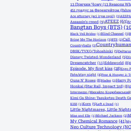
13 Причин Чому (13 Reasons Wh
451 градус за Фаренгейтом (Fahre
Ace attorney (всі ігри серії)
(2)
AESPA
ATEEZ
(63)
Assassin's creed
(9)
A
Bangtan Boys (BTS)
(1
Blind Channel
(3)
B
Black Veil Brides
(1)
Call
Bring Me The Horizon
(3)
BTS
(2)
Countryhuman
Countryballs
(2)
DBSK/TVXQ/Tohoshinki
(5)
Deltaru
Disney: Twisted-Wonderland
(5)
Di
Dreamcatcher
(11)
Eddsworld
(8)
E
Episode. My first kiss
(28)
Ergo 
Fate/stay night
(4)
Fear & Hunger 2: 
Guns N' Roses
(8)
Harry Po
Hades
(2)
Honkai (Star Rail, Impact 3rd)
(8)
Intermezzo (Михайло Коцюбинський
Kimi Ga Shine: Tasuketsu Death Ga
Korn
(5)
KISS
(1)
Left 4 Dead
(1)
Little Nightmares, Little Night
M
Michael Jackson
(2)
Mias and Elle
(1)
My Chemical Romance
(41)
My 
Neo Culture Technology (NC