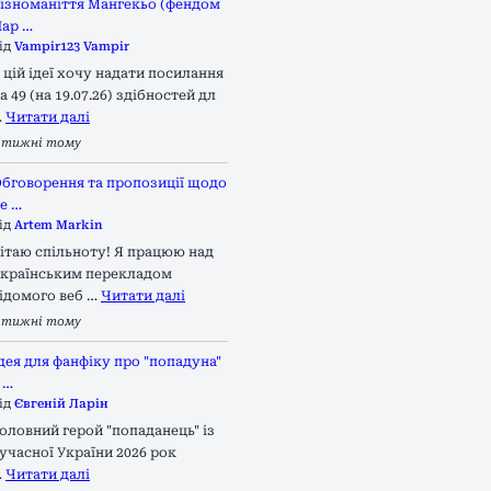
ізноманіття Мангекьо (фендом
ар …
ід
Vampir123 Vampir
 цій ідеї хочу надати посилання
а 49 (на 19.07.26) здібностей дл
…
Читати далі
 тижні тому
бговорення та пропозиції щодо
е …
ід
Artem Markin
ітаю спільноту! Я працюю над
країнським перекладом
ідомого веб …
Читати далі
 тижні тому
дея для фанфіку про "попадуна"
 …
ід
Євгеній Ларін
оловний герой "попаданець" із
учасної України 2026 рок
…
Читати далі