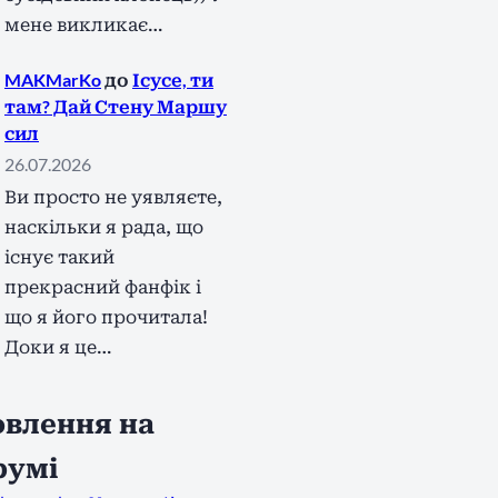
мене викликає…
MAKMarKo
до
Ісусе, ти
там? Дай Стену Маршу
сил
26.07.2026
Ви просто не уявляєте,
наскільки я рада, що
існує такий
прекрасний фанфік і
що я його прочитала!
Доки я це…
влення на
румі