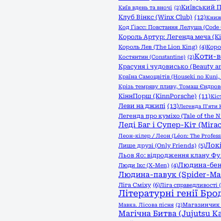
Київський П
Київ вдень та вночі
(2)
Клуб Вінкс (Winx Club)
(12)
Книжк
Код Ґіасс: Повстання Лелуша (Code 
Король Артур: Легенда меча (Kin
Король Лев (The Lion King)
(4)
Коро
Коти-в
Костянтин (Constantine)
(2)
Красуня і чудовисько (Beauty an
Країна Самоцвітів (Houseki no Kuni, 
Крізь темряву пливу, Томаш Єндро
КіннПорш (KinnPorsche)
(11)
Кіс
Леви на джипі
(13)
Легенда П'яти К
Легенда про куміхо (Tale of the N
Леді Баг і Супер-Кіт (Mirac
Леон-кілер / Леон (Léon: The Profess
Локі
Лише друзі (Only Friends)
(5)
Льов Яо: відродження клану Фуяо 
Людина-бен
Люди Ікс (X-Men)
(4)
Людина-павук (Spider-Ma
Ліга Сміху
(6)
Ліга справедливості (
Літературні генії Бро
Мавка. Лісова пісня
(2)
Магазинчик ж
Магічна Битва (Jujutsu Ka