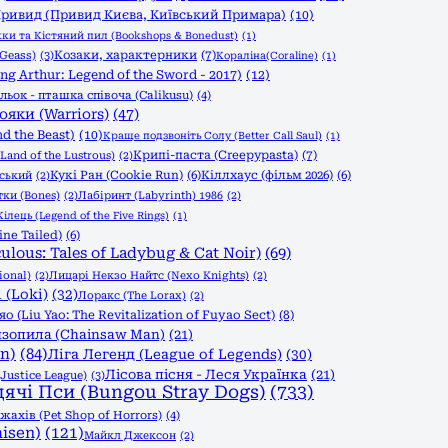
ривид (Привид Києва, Київський Примара)
(10)
и та Кістяний пил (Bookshops & Bonedust)
(1)
Козаки, характерники
(7)
Geass)
(3)
Кораліна(Coraline)
(1)
g Arthur: Legend of the Sword - 2017)
(12)
льок - пташка співоча (Calikusu)
(4)
ояки (Warriors)
(47)
d the Beast)
(10)
Краще подзвоніть Солу (Better Call Saul)
(1)
Крипі-паста (Creepypasta)
(7)
Land of the Lustrous)
(2)
Кукі Ран (Cookie Run)
(6)
Кіллхаус (фільм 2026)
(6)
вський
(2)
тки (Bones)
(2)
Лабіринт (Labyrinth) 1986
(2)
ілець (Legend of the Five Rings)
(1)
ine Tailed)
(6)
ulous: Tales of Ladybug & Cat Noir)
(69)
ional)
(2)
Лицарі Некзо Найтс (Nexo Knights)
(2)
 (Loki)
(32)
Лоракс (The Lorax)
(2)
(Liu Yao: The Revitalization of Fuyao Sect)
(8)
зопила (Chainsaw Man)
(21)
n)
(84)
Ліга Легенд (League of Legends)
(30)
Лісова пісня - Леся Українка
(21)
Justice League)
(3)
дячі Пси (Bungou Stray Dogs)
(733)
ахів (Pet Shop of Horrors)
(4)
isen)
(121)
Майкл Джексон
(2)