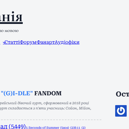
нія
ою мовою
л
Статті
Форум
Фанарт
Аудіофіки
E
"(G)I-DLE"
FANDOM
Ост
орейський дівочий гурт, сформований в 2018 році
Гурт складається з п'яти учасниць: Сойон, Мійон,
нал
(5449)
5 Seconds of Summer (5sos)
(2)
8:11
(2)