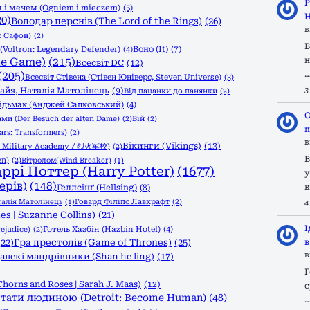
Р
 і мечем (Ogniem i mieczem)
(5)
Н
20)
Володар перснів (The Lord of the Rings)
(26)
в
с Сафон)
(2)
В
Воно (It)
(7)
Voltron: Legendary Defender)
(4)
he Game)
(215)
н
Всесвіт DC
(12)
(205)
Всесвіт Стівена (Стівен Юніверс, Steven Universe)
(3)
 Ґайя, Наталія Матолінець
(9)
3
Від пацанки до панянки
(2)
ідьмак (Анджей Сапковський)
(4)
О
ами (Der Besuch der alten Dame)
(2)
Вій
(2)
п
rs: Transformers)
(2)
в
Вікинги (Vikings)
(13)
l Military Academy / 烈火军校)
(2)
В
en)
(2)
Вітролом(Wind Breaker)
(1)
аррі Поттер (Harry Potter)
(1677)
у
ерів)
(148)
в
Геллсінґ (Hellsing)
(8)
Говард Філіпс Лавкрафт
(2)
талія Матолінець
(1)
4
s | Suzanne Collins)
(21)
І
ejudice)
(2)
Готель Хазбін (Hazbin Hotel)
(4)
(22)
Гра престолів (Game of Thrones)
(25)
в
в
алекі мандрівники (Shan he ling)
(17)
Г
Thorns and Roses | Sarah J. Maas)
(12)
с
тати людиною (Detroit: Become Human)
(48)