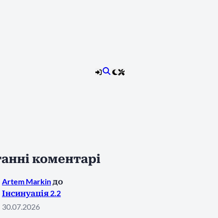
анні коментарі
Artem Markin
до
Інсинуація 2.2
30.07.2026