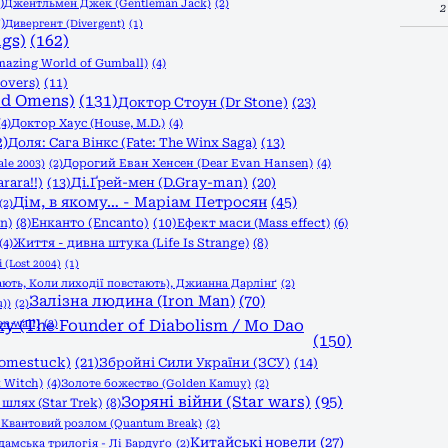
)
Джентльмен Джек (Gentleman Jack)
(2)
2
)
Дивергент (Divergent)
(1)
ngs)
(162)
azing World of Gumball)
(4)
overs)
(11)
od Omens)
(131)
Доктор Стоун (Dr Stone)
(23)
(4)
Доктор Хаус (House, M.D.)
(4)
2)
Доля: Сага Вінкс (Fate: The Winx Saga)
(13)
le 2003)
(2)
Дорогий Еван Хенсен (Dear Evan Hansen)
(4)
rara!!)
(13)
Ді.Ґрей-мен (D.Gray-man)
(20)
Дім, в якому… - Маріам Петросян
(45)
(2)
n)
(8)
Енканто (Encanto)
(10)
Ефект маси (Mass effect)
(6)
Життя - дивна штука (Life Is Strange)
(8)
(4)
 (Lost 2004)
(1)
ають, Коли лиходії повстають), Джианна Дарлінґ
(2)
Залізна людина (Iron Man)
(70)
))
(2)
n wall)
 (The Founder of Diabolism / Mo Dao
(2)
(150)
Homestuck)
(21)
Збройні Сили України (ЗСУ)
(14)
 Witch)
(4)
Золоте божество (Golden Kamuy)
(2)
Зоряні війни (Star wars)
(95)
шлях (Star Trek)
(8)
)
Квантовий розлом (Quantum Break)
(2)
Китайські новели
(27)
дамська трилогія - Лі Бардуґо
(2)