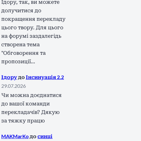
Ідору, так, ви можете
долучитися до
покращення перекладу
цього твору. Для цього
на форумі заздалегідь
створена тема
"Обговорення та
пропозиції…
Ідору
до
Інсинуація 2.2
29.07.2026
Чи можна доєднатися
до вашої команди
перекладачів? Дякую
за тяжку працю
MAKMarKo
до
синці