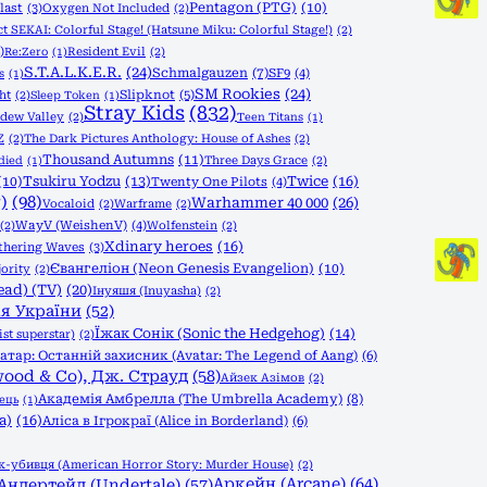
Pentagon (PTG)
(10)
last
(3)
Oxygen Not Included
(2)
ct SEKAI: Colorful Stage! (Hatsune Miku: Colorful Stage!)
(2)
)
Resident Evil
(2)
Re:Zero
(1)
S.T.A.L.K.E.R.
(24)
Schmalgauzen
(7)
SF9
(4)
s
(1)
SM Rookies
(24)
Slipknot
(5)
ht
(2)
Sleep Token
(1)
Stray Kids
(832)
rdew Valley
(2)
Teen Titans
(1)
Z
(2)
The Dark Pictures Anthology: House of Ashes
(2)
Thousand Autumns
(11)
Three Days Grace
(2)
died
(1)
Tsukiru Yodzu
(13)
Twice
(16)
(10)
Twenty One Pilots
(4)
)
(98)
Warhammer 40 000
(26)
Vocaloid
(2)
Warframe
(2)
(2)
WayV (WeishenV)
(4)
Wolfenstein
(2)
Xdinary heroes
(16)
hering Waves
(3)
Євангеліон (Neon Genesis Evangelion)
(10)
ority
(2)
ead) (TV)
(20)
Інуяшя (Inuyasha)
(2)
ія України
(52)
Їжак Сонік (Sonic the Hedgehog)
(14)
st superstar)
(2)
атар: Останній захисник (Avatar: The Legend of Aang)
(6)
wood & Co), Дж. Страуд
(58)
Айзек Азімов
(2)
Академія Амбрелла (The Umbrella Academy)
(8)
ець
(1)
a)
(16)
Аліса в Ігрокраї (Alice in Borderland)
(6)
-убивця (American Horror Story: Murder House)
(2)
Аркейн (Arcane)
(64)
Андертейл (Undertale)
(57)