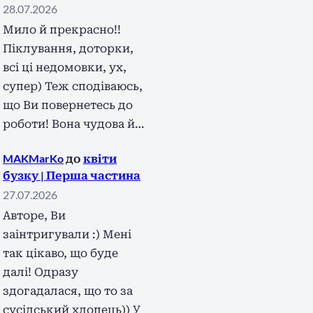
28.07.2026
Мило й прекрасно!!
Піклування, доторки,
всі ці недомовки, ух,
супер) Теж сподіваюсь,
що Ви повернетесь до
роботи! Вона чудова й…
MAKMarKo
до
квіти
бузку | Перша частина
27.07.2026
Авторе, Ви
заінтригували :) Мені
так цікаво, що буде
далі! Одразу
здогадалася, що то за
сусідський хлопець)) У