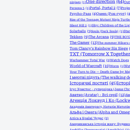
One direction
(64)
Out
ninjago
(1)
Portal, Portal 2
(7)
Proje
Persona 5
(1)
Psycho-Pass
(4)
Queen (Рок-гурт)
(4
Rise of the Teenage Mutant Ninja Turtle
Sky: Children of the Lig
Silent Hill 2
(1)
Solarballs
(3)
Sta
Souls (Dark Souls)
(1)
Tekken
(9)
The Arcana
(9)
THE BOY
The Gamer
(13)
The summer Hikaru 
Tom Clancy's Rainbow Six Siege
TXT (Tomorrow X Together
Warhammer Total War
(2)
Watch Dogs
World of Warcraft
(10)
Wut
Worm
(1)
Your Turn to Die — Death Game by Maj
І мертві підуть (The walking d
Історичні постаті
(45)
Істор
Ісус Христос - суперзірка (Jesus Chri
Аватар (Avatar) - Всі серії
(12)
Ав
Агенція Локвуд і Кo (Lock
Академія Аматерасу, Наталія Матолін
Альфа і Омега (Alpha and Omeg
Аліса в Країні Чудес
(2)
Американська історія жаху: Будинок
Амфібія (Земноводія) (Amphibia)
(2)