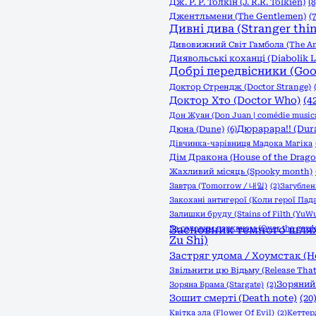
Дж. Р. Р. Толкін (J. R.R. Tolkien)
(8
Джентльмени (The Gentlemen)
(7
Дивні дива (Stranger thi
Дивовижний Світ Гамбола (The Am
Диявольські коханці (Diabolik L
Добрі передвісники (Go
Доктор Стрендж (Doctor Strange)
Доктор Хто (Doctor Who)
(4
Дон Жуан (Don Juan | comédie musica
Дюрарара!! (Dura
Дюна (Dune)
(6)
Дівчинка-чарівниця Мадока Магіка
Дім Дракона (House of the Drago
Жахливий місяць (Spooky month)
Завтра (Tomorrow / 내일)
(2)
Загублені
Закохані антигерої (Коли герої Пад
Залишки бруду (Stains of Filth (YuWu
За садовим парканом (Over the garde
Засновник темного шляху
Zu Shi)
Застряг удома / Хоумстак (
Звільнити цю Відьму (Release That
Зоряний 
Зоряна Брама (Stargate)
(2)
Зошит смерті (Death note)
(20
Квітка зла (Flower Of Evil)
(2)
Кеттер