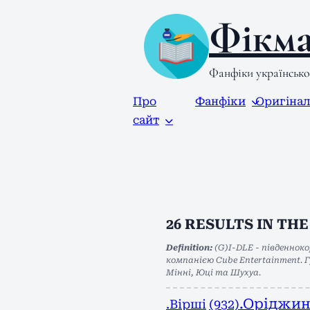
Фікма
Фанфіки українськ
Про
Фанфіки
Оригіна
сайт
26
RESULTS IN TH
Definition:
(G)I-DLE - південнок
компанією Cube Entertainment. 
Мінні, Юці та Шухуа.
.Оріджи
.Вірші
(932)