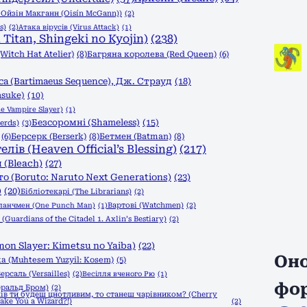
, Ойзін Макганн (Oisín McGann))
(2)
s)
(2)
Атака вірусів (Virus Attack)
(1)
Titan, Shingeki no Kyojin)
(238)
itch Hat Atelier)
(8)
Багряна королева (Red Queen)
(6)
а (Bartimaeus Sequence), Дж. Страуд
(18)
asuke)
(10)
e Vampire Slayer)
(1)
Безсоромні (Shameless)
(15)
erds)
(3)
(6)
Берсерк (Berserk)
(8)
Бетмен (Batman)
(8)
в (Heaven Official’s Blessing)
(217)
 (Bleach)
(27)
о (Boruto: Naruto Next Generations)
(23)
)
(20)
Бібліотекарі (The Librarians)
(2)
Вартові (Watchmen)
(2)
панчмен (One Punch Man)
(1)
Guardians of the Citadel 1. Axlin’s Bestiary)
(2)
n Slayer: Kimetsu no Yaiba)
(22)
Оно
а (Muhtesem Yuzyil: Kosem)
(5)
ерсаль (Versailles)
(2)
Весілля вченого Рю
(1)
фо
еральд Бром)
(2)
ів ти будеш цнотливим, то станеш чарівником? (Cherry
Make You a Wizard?!)
(2)