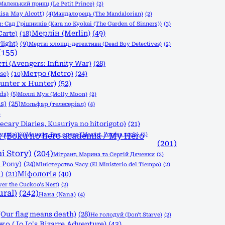
Маленький принц (Le Petit Prince)
(2)
isa May Alcott)
(4)
Мандалорець (The Mandalorian)
(2)
 Сад Грішників (Kara no Kyokai (The Garden of Sinners))
(3)
Мерлін (Merlin)
(49)
Carte)
(18)
light)
(9)
Мертві хлопці-детективи (Dead Boy Detectives)
(2)
(155)
і (Avengers: Infinity War)
(28)
Метро (Metro)
(24)
se)
(10)
nter x Hunter)
(52)
ds)
(5)
Моллі Мун (Molly Moon)
(2)
s)
(25)
Мольфар (телесеріал)
(4)
)
ary Diaries, Kusuriya no hitorigoto)
(21)
vania)
(Boku no hero academia / My Hero
(2)
Моцарт. Рок опера (Mozart, l'opéra rock)
(2)
(201)
i Story)
(204)
Мігрант, Марина та Сергій Дяченки
(2)
 Pony)
(24)
Міністерство Часу (El Ministerio del Tiempo)
(2)
Міфологія
(40)
)
(21)
r the Cuckoo's Nest)
(2)
ral)
(242)
Нана (Nana)
(4)
Our flag means death)
(28)
Не голодуй (Don't Starve)
(2)
 (JoJo's Bizarre Adventure)
(43)