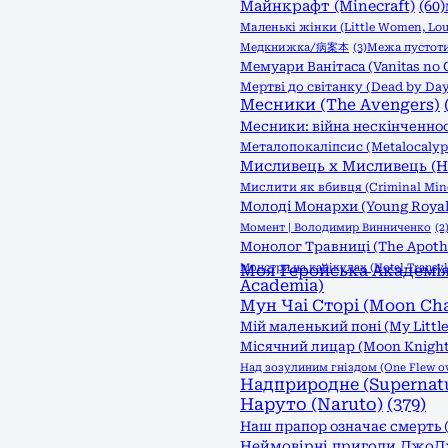
Майнкрафт (Minecraft)
(60)
Маленькі жінки (Little Women, Lou
Медкнижка/病案本
(3)
Межа пустоти:
Мемуари Ванітаса (Vanitas no 
Мертві до світанку (Dead by Day
Месники (The Avengers)
Месники: війна нескінченност
Металопокаліпсис (Metalocalyp
Мисливець х Мисливець (Hu
Мислити як вбивця (Criminal Min
Молоді Монархи (Young Royal
Момент | Володимир Винниченко
(2
Монолог Травниці (The Apothec
Монстри на канікулах (Hotel Transyl
Моя Геройська Академія 
Academia)
Мун Чаі Сторі (Moon Cha
Мій маленький поні (My Little
Місячний лицар (Moon Knight
Над зозулиним гніздом (One Flew ove
Надприродне (Supernatu
Наруто (Naruto)
(379)
Наш прапор означає смерть (
Неймовірні пригоди ДжоДжо