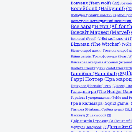
Вовченя (Teen wolf)
(22)
Вогнем
Волейбол!! (Haikyuu!!)
(1
Володар туману: роман (Карлос Руї
Вольтрон: Легендарний захисник (
Все заради гри (All for t
Всесвіт Марвел (Marvel)
Всі мої ключі і
Всплеск! (Free!)
(2)
Відьмак (The Witcher)
(76)
В
Візит старої дами | Гостина старої д
Війни звірів: Трансформери (Beast Wa
Військова академія Арсенал (Arsena
Віолета Еверґарден (Violet Evergard
Г
Ганнібал (Hannibal)
(85)
Гаррі Поттер (Ера марод
Геркулес (Hercules) 1997
(2)
Гессі, На
Голодні ігри (The Hunger Game
Гордість і упередження (Pride and Pr
Гра в кальмара (Squid game)
Д
Гінтама (Gintama, Срібна душа)
(2)
Дасквуд (Duskwood)
(3)
Двір шипів і троянд (A Court of 
Детройт: С
Дедпул (Deadpool)
(3)