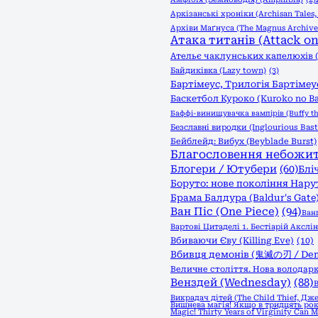
Аркізанські хроніки (Archisan Tales
Архіви Маґнуса (The Magnus Archive
Атака титанів (Attack on 
Ательє чаклунських капелюхів (W
Байдиківка (Lazy town)
(3)
Бартімеус, Трилогія Бартімеус
Баскетбол Куроко (Kuroko no B
Баффі-винищувачка вампірів (Buffy th
Безславні виродки (Inglourious Bast
Бейблейд: Вибух (Beyblade Burst)
Благословення небожителі
Блогери / Ютубери
(60)
Бліч
Боруто: нове покоління Нарут
Брама Балдура (Baldur's Gate
Ван Піс (One Piece)
(94)
Ван
Вартові Цитаделі 1. Бестіарій Акслін (
Вбиваючи Єву (Killing Eve)
(10)
Вбивця демонів (鬼滅の刃 / Demo
Величне століття. Нова володарк
Венздей (Wednesday)
(88)
В
Викрадач дітей (The Child Thief, Дж
Вишнева магія! Якщо в тридцять рок
Magic! Thirty Years of Virginity Can 