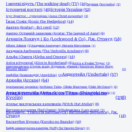
І мертві підуть (The walking dead) (TV)
(20)
Інуяшя (Inuyasha)
(2)
Історичні постаті
(45)
Історія України
(52)
Ісус Христос - суперзірка (Jesus Christ superstar)
(2)
Їжак Сонік (Sonic the Hedgehog)
(14)
Аватар (Avatar) - Всі серії
(12)
Аватар: Останній захисник (Avatar: The Legend of Aang)
(6)
Агенція Локвуд і Кo (Lockwood & Co), Дж. Страуд
(58)
Айзек Азімов
(2)
Академія Аматерасу, Наталія Матолінець
(1)
Академія Амбрелла (The Umbrella Academy)
(8)
Альфа і Омега (Alpha and Omega)
(16)
Аліса в Ігрокраї (Alice in Borderland)
(6)
Аліса в Країні Чудес
(2)
Американська історія жаху: Будинок-убивця (American Horror Story:
Murder House)
(2)
Андертейл (Undertale)
(57)
Амфібія (Земноводія) (Amphibia)
(2)
Аркейн (Arcane)
(64)
Аркізанські хроніки (Archisan Tales, Ойзін Макганн (Oisín McGann))
(2)
Атака титанів (Attack on Titan, Shingeki no
Архіви Маґнуса (The Magnus Archives)
(2)
Атака вірусів (Virus Attack)
(1)
Kyojin)
(238)
Ательє чаклунських капелюхів (Witch Hat Atelier)
(8)
Багряна королева (Red Queen)
(6)
Байдиківка (Lazy town)
(3)
Бартімеус, Трилогія Бартімеуса (Bartimaeus Sequence), Дж.
Страуд
(18)
Баскетбол Куроко (Kuroko no Basuke)
(10)
Баффі-винищувачка вампірів (Buffy the Vampire Slayer)
(1)