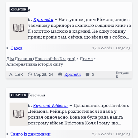
2
CHAPTER
by
Кратейя
—
Наступним днем Еймонд сидів в
таємному коридорі з охапкою обіцяних книг і з
її золотою маскою в кармані. Не одну годину
принц провів там, свічка, що він взяв з собою
вже майже згоріла. Та ось почулись легкі
Сажа
1,6 K
Words
Ongoing
•
кроки. З-за рогу вийшла вона. -Ти міг лишити
тільки книги. Не обов‘язково…
Дім Дракона (House of the Dragon)
•
Драма
•
Альтернативна історія світу
Everyone
1,6 K
Сер 28, '24
Кратейя
0
E
Безсилля
CHAPTER
by
Raymond Valdemar
—
Дізнавшись про загибель
Деймона, Рейніра розлютилася і впала у
розпач одночасно. Вона не була рада навіть
розгрому військ Крістона Коля і тому, що
столиця все ще знаходилася під її владою -
Танго із демонами
5,3 K
Words
Ongoing
•
Деймон був її козирем, її правою рукою,