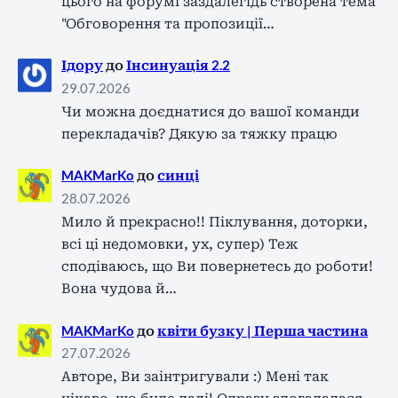
цього на форумі заздалегідь створена тема
"Обговорення та пропозиції…
Ідору
до
Інсинуація 2.2
29.07.2026
Чи можна доєднатися до вашої команди
перекладачів? Дякую за тяжку працю
MAKMarKo
до
синці
28.07.2026
Мило й прекрасно!! Піклування, доторки,
всі ці недомовки, ух, супер) Теж
сподіваюсь, що Ви повернетесь до роботи!
Вона чудова й…
MAKMarKo
до
квіти бузку | Перша частина
27.07.2026
Авторе, Ви заінтригували :) Мені так