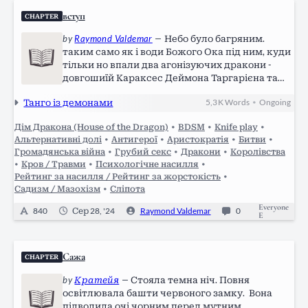
вступ
CHAPTER
by
Raymond Valdemar
—
Небо було багряним.
таким само як і води Божого Ока під ним, куди
тільки но впали два агонізуючих дракони -
довгошиїй Караксес Деймона Таргарієна та
войовнича Вхагар Еймонда Таргарієна. Кілька
Танго із демонами
5,3 K
Words
Ongoing
•
хвилин вирували хвилі на місці падіння, аж
доки на поверхні не з'явилась чиясь постать.…
Дім Дракона (House of the Dragon)
•
BDSM
•
Knife play
•
Альтернативні долі
•
Антигерої
•
Аристократія
•
Битви
•
Громадянська війна
•
Грубий секс
•
Дракони
•
Королівства
•
Кров / Травми
•
Психологічне насилля
•
Рейтинг за насилля / Рейтинг за жорстокість
•
Садизм / Мазохізм
•
Сліпота
Everyone
840
Сер 28, '24
Raymond Valdemar
0
E
Сажа
CHAPTER
by
Кратейя
—
Стояла темна ніч. Повня
освітлювала башти червоного замку. Вона
підводила очі чорним перед мутним