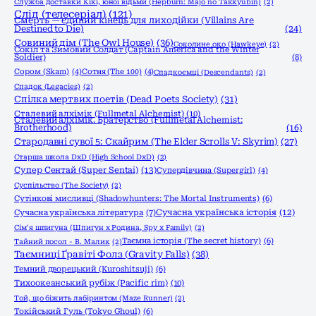
Служба доставки Кікі, юної відьми (Hepburn: Majo no Takkyūbin)
(2)
Слід (телесеріал)
(121)
Смерть — єдиний кінець для лиходійки (Villains Are
Destined to Die)
(24)
Совиний дім (The Owl House)
(36)
Соколине око (Hawkeye)
(2)
Сокіл та Зимовий Солдат (Captain America and the Winter
Soldier)
(8)
Сором (Skam)
(4)
Сотня (The 100)
(4)
Спадкоємці (Descendants)
(2)
Спадок (Legacies)
(2)
Спілка мертвих поетів (Dead Poets Society)
(31)
Сталевий алхімік (Fullmetal Alchemist)
(10)
Сталевий алхімік. Братерство (Fullmetal Alchemist:
Brotherhood)
(16)
Стародавні сувої 5: Скайрим (The Elder Scrolls V: Skyrim)
(27)
Старша школа DxD (High School DxD)
(2)
Супер Сентай (Super Sentai)
(13)
Супердівчина (Supergirl)
(4)
Суспільство (The Society)
(2)
Сутінкові мисливці (Shadowhunters: The Mortal Instruments)
(6)
Сучасна українська історія
(12)
Сучасна українська література
(7)
Сім'я шпигуна (Шпигун x Родина, Spy x Family)
(2)
Таємна історія (The secret history)
(6)
Тайний посол - В. Малик
(2)
Таємниці Ґравіті Фолз (Gravity Falls)
(38)
Темний дворецький (Kuroshitsuji)
(6)
Тихоокеанський рубіж (Pacific rim)
(10)
Той, що біжить лабіринтом (Maze Runner)
(2)
Токійський Гуль (Tokyo Ghoul)
(6)