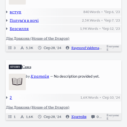
вступ
840
Words
Чер 6, '23
•
Полум’я в ночі
2,5 K
Words
Чер 7, '23
•
Безсилля
1,9 K
Words
Чер 12, '23
•
Дім Дракона (House of the Dragon)
Everyone
3
5,3 K
Сер 28, '24
Raymond Valdemar
2
On
E
Сажа
STORY
by
Кратейя
—
No description provided yet.
2
1,6 K
Words
Сер 10, '24
•
Дім Дракона (House of the Dragon)
Everyone
1
1,6 K
Сер 28, '24
Кратейя
0
Ongoing
E