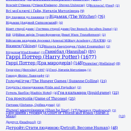
Всесвіт Стівена (Стівен Юніверс, Steven Universe)
(3)
Всплеск! (Free!)
(2)
Всі мої ключі і Ґайя, Наталія Матолінець
(9)
Відьмак (The Witcher)
(76)
Від пацанки до панянки
(2)
Відьмак (Анджей Сапковський)
(4)
Візит старої дами | Гостина старої дами (Der Besuch der alten Dame)
(2)
Вій
(2)
Війни звірів: Трансформери (Beast Wars: Transformers)
(2)
Військова академія Арсенал (Arsenal Military Academy / 烈火军校)
(2)
Вікинги (Vikings)
(13)
Віолета Еверґарден (Violet Evergarden)
(2)
Ганнібал (Hannibal)
(85)
Вітролом(Wind Breaker)
(1)
Гаррі Поттер (Harry Potter)
(1677)
Гаррі Поттер (Ера мародерів)
(148)
Геллсінґ (Hellsing)
(8)
Геркулес (Hercules) 1997
(2)
Гессі, Наталія Матолінець
(1)
Говард Філіпс Лавкрафт
(2)
Голодні ігри (The Hunger Games | Suzanne Collins)
(21)
Гордість і упередження (Pride and Prejudice)
(2)
Гра в кальмара (Squid game)
(22)
Готель Хазбін (Hazbin Hotel)
(4)
Гра престолів (Game of Thrones)
(25)
Гінтама (Gintama, Срібна душа)
(2)
Далекі мандрівники (Shan he ling)
(17)
Дасквуд (Duskwood)
(3)
Двір шипів і троянд (A Court of Thorns and Roses | Sarah J.
Maas)
(12)
Дедпул (Deadpool)
(3)
Детройт: Стати людиною (Detroit: Become Human)
(48)