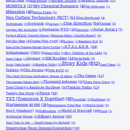
Metal Gear
(9)
Modern Talking
(11)
Mias and Elle
(1)
Michael Jackson
(2)
MONSTA X
(27)
My Chemical Romance
(41)
My little pony
(1)
Måneskin
(48)
Nekra Psaria
(2)
Neo Culture Technology (NCT)
(61)
Nier Replicant
(4)
One direction
(64)
Nightwish
(4)
Outlast
(3)
Nightshade
(2)
ninjago
(1)
Pentagon (PTG)
(10)
Portal, Portal 2
(7)
Oxygen Not Included
(2)
Persona 5
(1)
Project SEKAI: Colorful Stage! (Hatsune Miku: Colorful Stage!)
(2)
Psycho-Pass
(4)
Queen (Рок-гурт)
(4)
Re:Zero
(1)
Resident Evil
(2)
S.T.A.L.K.E.R.
(24)
Rise of the Teenage Mutant Ninja Turtles
(1)
Schmalgauzen
(7)
SF9
(4)
Silent Hill 2
(1)
Sky: Children of the Light
(2)
SM Rookies
(24)
Slipknot
(5)
Solarballs
(3)
Sleep Token
(1)
Stray Kids
(832)
Souls (Dark Souls)
(1)
Stardew Valley
(2)
Teen Titans
(1)
Tekken
(9)
The Arcana
(9)
THE BOYZ
(2)
The Gamer
(13)
The Dark Pictures Anthology: House of Ashes
(2)
Thousand Autumns
(11)
The summer Hikaru died
(1)
Three Days Grace
(2)
Tom Clancy's Rainbow Six Siege
(10)
Tsukiru Yodzu
(13)
Twice
(16)
Twenty One Pilots
(4)
TXT (Tomorrow X Together)
(98)
Vocaloid
(2)
Warframe
(2)
Warhammer 40 000
(26)
Warhammer Total War
(2)
Watch Dogs
(2)
World of Warcraft
(10)
WayV (WeishenV)
(4)
Wolfenstein
(2)
Worm
(1)
Xdinary heroes
(16)
Wuthering Waves
(3)
Your Turn to Die — Death Game by Majority
(2)
Євангеліон (Neon Genesis Evangelion)
(10)