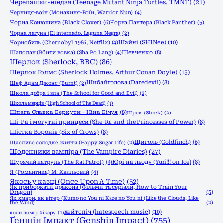
Черепашки-ніндзя (Teenage Mutant Ninja Turtles, TMNT)
(21)
Черниця-воiн (Монахиня-Воïн, Warrior Nun)
(4)
Чорна Конюшина (Black Clover)
(6)
Чорна Пантера (Black Panther)
(5)
Чорна лагуна (El internado. Laguna Negra)
(2)
Шайні (SHINee)
(10)
Чорнобиль (Chernobyl 1986, Netflix)
(4)
Шаполан (Вбити вовка) (Sha Po Lang)
(4)
Шевченко
(8)
Шерлок (Sherlock, ВВС)
(86)
Шерлок Голмс (Sherlock Holmes, Arthur Conan Doyle)
(15)
Шибайголова (Daredevil)
(8)
Шеф Адам Джонс (Burnt)
(2)
Школа добра і зла (The School for Good and Evil)
(2)
Школа мерців (High School of The Dead)
(1)
Шпага Славка Беркути - Ніна Бічуя
(8)
Шрек (Shrek)
(2)
Ші-Ра і могутні принцеси (She-Ra and the Princesses of Power)
(8)
Шістка Воронів (Six of Crows)
(8)
Щиголь (Goldfinch)
(6)
Щасливе солодке життя (Happy Sugar Life)
(2)
Щоденники вампіра (The Vampire Diaries)
(27)
Щурячий патруль (The Rat Patrol)
(4)
Юрі на льоду (Yuri!!! on Ice)
(8)
Я (Романтика) М. Хвильовий
(4)
Якось у казці (Once Upon A Time)
(52)
Як приборкати дракона (Фільми та серіали, How to Train Your
Dragon)
(5)
Як хмари, як вітер (Kumo no You ni Kaze no You ni (Like the Clouds, Like
the Wind)
(2)
хейтспіч (hatespeech music)
(10)
коли помер Хікару
(1)
Ґеншін Імпакт (Genshin Impact)
(755)