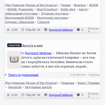
зрештою її чоловіком. Востаннє щось подібне…
Дім Дракона (House of the Dragon)
•
Драма
•
Фентезі
•
BDSM
•
BDSM: Домспейс
•
Hurt/Comfort
•
Knife play
•
Ангст
•
Заборонені стосунки
•
Здорові стосунки
•
Нездоровий BDSM
•
Нездорові стосунки
•
Садизм / Мазохізм
•
Сліпота
Everyone
1,9 K
Сер 28, '24
Raymond Valdemar
2
E
Полум’я в ночі
CHAPTER
by
Raymond Valdemar
—
Еймонд більше не бачив
нічого, крім нескінченної темряви — все так,
як і передбачала Хелейна. Винятком стало
лише забуття, в яке він поринув, вкрай
знесилені. Тоді він знову міг бачити, але
Танго із демонами
5,3 K
Words
Ongoing
•
бачити лише своє минуле. *** Сір Рікард Торн
вірою і правдою служив королю Візерісу, а
Дім Дракона (House of the Dragon)
•
Дракони
•
Кров / Травми
після…
•
Насилля
•
Рятування життя
Everyone
2,5 K
Сер 28, '24
Raymond Valdemar
0
E