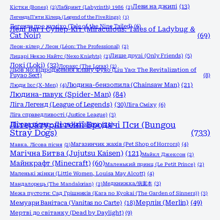
Леви на джипі
(13)
Кістки (Bones)
(2)
Лабіринт (Labyrinth) 1986
(2)
Легенда П'яти Кілець (Legend of the Five Rings)
(1)
Легенда про куміхо (Tale of the Nine Tailed)
(6)
Леді Баг і Супер-Кіт (Miraculous: Tales of Ladybug &
Cat Noir)
(69)
Леон-кілер / Леон (Léon: The Professional)
(2)
Лише друзі (Only Friends)
(5)
Лицарі Некзо Найтс (Nexo Knights)
(2)
Локі (Loki)
(32)
Лоракс (The Lorax)
(2)
Льов Яо: відродження клану Фуяо (Liu Yao: The Revitalization of
Fuyao Sect)
(8)
Людина-бензопила (Chainsaw Man)
(21)
Люди Ікс (X-Men)
(4)
Людина-павук (Spider-Man)
(84)
Ліга Легенд (League of Legends)
(30)
Ліга Сміху
(6)
Ліга справедливості (Justice League)
(3)
Літературні генії Бродячі Пси (Bungou
Лісова пісня - Леся Українка
(21)
Stray Dogs)
(733)
Магазинчик жахів (Pet Shop of Horrors)
(4)
Мавка. Лісова пісня
(2)
Магічна Битва (Jujutsu Kaisen)
(121)
Майкл Джексон
(2)
Майнкрафт (Minecraft)
(60)
Маленький принц (Le Petit Prince)
(2)
Маленькі жінки (Little Women, Louisa May Alcott)
(4)
Медкнижка/病案本
(3)
Мандалорець (The Mandalorian)
(2)
Межа пустоти: Сад Грішників (Kara no Kyokai (The Garden of Sinners))
(3)
Мерлін (Merlin)
(49)
Мемуари Ванітаса (Vanitas no Carte)
(18)
Мертві до світанку (Dead by Daylight)
(9)