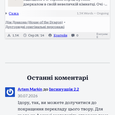
дзеркалом в своїй невеличкій кімнатці. Очі -
єдине, що вона показувала світові. Нижня
Сажа
1,5 K
Words
Ongoing
•
частина обличчя була закрита безліччу
золотих монеток, що вона заробила, в
Дім Дракона (House of the Dragon)
•
поєдинках на…
Другорядні оригінальні персонажі
Everyone
1,5 K
Сер 28, '24
Кратейя
0
E
Останні коментарі
Artem Markin
до
Інсинуація 2.2
30.07.2026
Ідору, так, ви можете долучитися до
покращення перекладу цього твору. Для