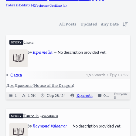
Ґобіт (Hobbit)
(4)
Ґоріллаз (Gorillaz)
(1)
All Posts
Updated
Any Date
Сажа
STORY
by
Кратейя
—
No description provided yet.
Сажа
1,5 K
Words
Гру 13, '22
•
Дім Дракона (House of the Dragon)
Everyone
1
1,5 K
Сер 28, '24
Кратейя
0
Ongoing
E
Танго із демонами
STORY
by
Raymond Valdemar
—
No description provided yet.