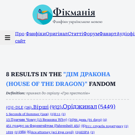
Фікманія
Фанфіки українською мовою
Про
Фанфіки
Оригінал
Статті
Форум
Фанарт
Аудіоф
сайт
8
RESULTS IN THE
"ДІМ ДРАКОНА
(HOUSE OF THE DRAGON)"
FANDOM
Definition:
приквел до серіалу «Гра престолів»
.Оріджинал
(5449)
.Вірші
(932)
(G)I-DLE
(26)
5 Seconds of Summer (5sos)
(2)
8:11
(2)
13 Причин Чому (13 Reasons Why)
(10)
91 день (91 days)
(4)
451 градус за Фаренгейтом (Fahrenheit 451)
(6)
911: служба порятунку
(2)
1984
(6)
1899
(2)
Ace attorney (всі ігри серії)
(2)
AESPA
(2)