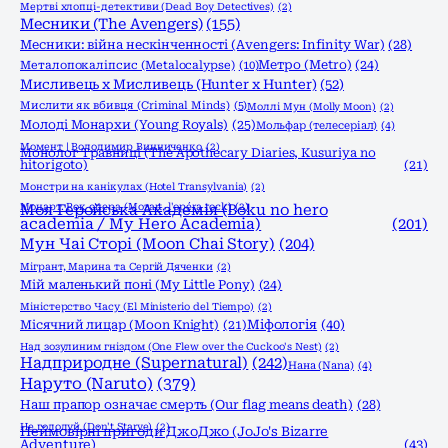
Мертві хлопці-детективи (Dead Boy Detectives)
(2)
Месники (The Avengers)
(155)
Месники: війна нескінченності (Avengers: Infinity War)
(28)
Метро (Metro)
(24)
Металопокаліпсис (Metalocalypse)
(10)
Мисливець х Мисливець (Hunter x Hunter)
(52)
Мислити як вбивця (Criminal Minds)
(5)
Моллі Мун (Molly Moon)
(2)
Молоді Монархи (Young Royals)
(25)
Мольфар (телесеріал)
(4)
Момент | Володимир Винниченко
(2)
Монолог Травниці (The Apothecary Diaries, Kusuriya no
hitorigoto)
(21)
Монстри на канікулах (Hotel Transylvania)
(2)
Моцарт. Рок опера (Mozart, l'opéra rock)
Моя Геройська Академія (Boku no hero
(2)
academia / My Hero Academia)
(201)
Мун Чаі Сторі (Moon Chai Story)
(204)
Мігрант, Марина та Сергій Дяченки
(2)
Мій маленький поні (My Little Pony)
(24)
Міністерство Часу (El Ministerio del Tiempo)
(2)
Міфологія
(40)
Місячний лицар (Moon Knight)
(21)
Над зозулиним гніздом (One Flew over the Cuckoo's Nest)
(2)
Надприродне (Supernatural)
(242)
Нана (Nana)
(4)
Наруто (Naruto)
(379)
Наш прапор означає смерть (Our flag means death)
(28)
Не голодуй (Don't Starve)
(2)
Неймовірні пригоди ДжоДжо (JoJo's Bizarre
Adventure)
(43)