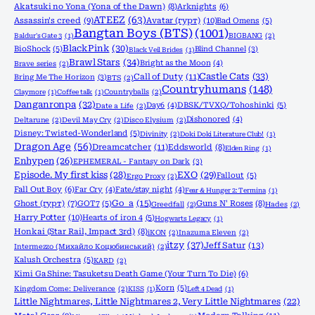
Akatsuki no Yona (Yona of the Dawn)
(8)
Arknights
(6)
ATEEZ
(63)
Assassin's creed
(9)
Avatar (гурт)
(10)
Bad Omens
(5)
Bangtan Boys (BTS)
(1001)
Baldur's Gate 3
(1)
BIGBANG
(2)
BlackPink
(30)
BioShock
(5)
Blind Channel
(3)
Black Veil Brides
(1)
Brawl Stars
(34)
Bright as the Moon
(4)
Brave series
(2)
Castle Cats
(33)
Call of Duty
(11)
Bring Me The Horizon
(3)
BTS
(2)
Countryhumans
(148)
Claymore
(1)
Coffee talk
(1)
Countryballs
(2)
Danganronpa
(32)
Day6
(4)
DBSK/TVXQ/Tohoshinki
(5)
Date a Life
(2)
Dishonored
(4)
Deltarune
(2)
Devil May Cry
(2)
Disco Elysium
(2)
Disney: Twisted-Wonderland
(5)
Divinity
(2)
Doki Doki Literature Club!
(1)
Dragon Age
(56)
Dreamcatcher
(11)
Eddsworld
(8)
Elden Ring
(1)
Enhypen
(26)
EPHEMERAL - Fantasy on Dark
(3)
Episode. My first kiss
(28)
EXO
(29)
Fallout
(5)
Ergo Proxy
(2)
Fall Out Boy
(6)
Far Cry
(4)
Fate/stay night
(4)
Fear & Hunger 2: Termina
(1)
Go_a
(15)
Ghost (гурт)
(7)
GOT7
(5)
Guns N' Roses
(8)
Greedfall
(2)
Hades
(2)
Harry Potter
(10)
Hearts of iron 4
(5)
Hogwarts Legacy
(1)
Honkai (Star Rail, Impact 3rd)
(8)
iKON
(2)
Inazuma Eleven
(2)
itzy
(37)
Jeff Satur
(13)
Intermezzo (Михайло Коцюбинський)
(2)
Kalush Orchestra
(5)
KARD
(2)
Kimi Ga Shine: Tasuketsu Death Game (Your Turn To Die)
(6)
Korn
(5)
Kingdom Come: Deliverance
(2)
KISS
(1)
Left 4 Dead
(1)
Little Nightmares, Little Nightmares 2, Very Little Nightmares
(22)