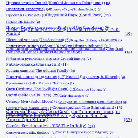
Провокаторка Такаґі (Karakai Jouzu no Takagi-san)
(10)
Прототип (Prototype)
(6)
Проєкт «Схід» (Touhou Project)
(1)
Південний Парк (South Park)
(17)
Проєкт К (K Project)
(4)
Пігмаліон, Б.Шоу
(2)
Пірати Карибського моря (Pirates of the Caribbean)
(9)
Пісня льоду й полум'я (A Song of Ice and Fire | George R. R.
Martin)
(19)
Пісочний чоловік (The Sandman)
(6)
Пітер Пен
(1)
Раунди (ROUNDS)
(1)
Репетитор-кілер Реборн! (Katekyo Hitman Reborn!)
(10)
Реінкарнація безробітного: В інший світ на повному серйозі
(Mushoku Tensei Jobless Reincarnation)
(14)
Рибалчина русалонька, Королів-Старий Василь
(2)
Рибка-бананка (Banana fish)
(11)
Родина Адамсів (The Addams Family)
(4)
Розстріляне відродження
(17)
Ромео і Джульєтта, В. Шекспір
(4)
Русалонька із 7-В - Марина Павленко
(2)
Сага Сутінки (The Twilight Saga)
(13)
Сага про Вінланд
(1)
Саллі Фейс (Sally Face)
(22)
Світ Навиворіт
(2)
Сейлор Мун (Sailor Moon)
(8)
Сексуальне виховання (Sex Education)
(2)
Сильмариліон (The Silmarillion)
(15)
Сестри Грімм, Майкл Баклі
(1)
Система "Врятуй-Себе-Сам" для Головного лиходія
Синя в'язниця (Blue Lock)
(6)
(The Scum Villain's Self-Saving System: Ren Zha
Fanpai Zijiu Xitong)
(57)
Скейт: Безкінечність (SK8 The Infinity)
(31)
Скотт Пілігрим (Scott Pilgrim)
(4)
Скинути вежу (Slay the Spire)
(1)