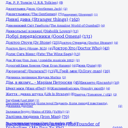
Дж. Р. Р. Толкін (J. R.R. Tolkien)
(8)
Джентльмен Джек (Gentleman Jack)
(2)
Джентльмени (The Gentlemen)
(7)
Дивергент (Divergent)
(1)
Дивні дива (Stranger things)
(162)
Дивовижний Світ Гамбола (The Amazing World of Gumball)
(4)
Диявольські коханці (Diabolik Lovers)
(11)
Добрі передвісники (Good Omens)
(131)
Доктор Стоун (Dr Stone)
(23)
Доктор Стрендж (Doctor Strange)
(4)
Доктор Хто (Doctor Who)
(42)
Доктор Хаус (House, M.D.)
(4)
Доля: Сага Вінкс (Fate: The Winx Saga)
(13)
Дон Жуан (Don Juan | comédie musicale 2003)
(2)
Дорогий Еван Хенсен (Dear Evan Hansen)
(4)
Дюна (Dune)
(6)
Дюрарара!! (Durarara!!)
(13)
Ді.Ґрей-мен (D.Gray-man)
(20)
Дівчинка-чарівниця Мадока Магіка
(2)
Дім, в якому… - Маріам Петросян
(45)
Енканто (Encanto)
(10)
Ефект маси (Mass effect)
(6)
Жахливий місяць (Spooky month)
(4)
Життя - дивна штука (Life Is Strange)
(8)
Завтра (Tomorrow / 내일)
(2)
Загублені (Lost 2004)
(1)
Закохані антигерої (Коли герої Падають, Коли лиходії повстають),
Джианна Дарлінґ
(2)
Залишки бруду (Stains of Filth (YuWu))
(2)
Залізна людина (Iron Man)
(70)
За садовим парканом (Over the garden wall)
Засновник темного шляху (The Founder of
(2)
Diabolism / Mo Dao Zu Shi)
(150)