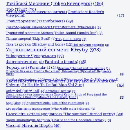
Токійські Месники (Tokyo Revengers)
(186)
Тор (Thor)
(70)
Точка зору всезнаючого читача (Omniscient Reader’s
Viewpoint)
(17)
Трансформери (Transformers)
(29)
Трансформери: Кібервсесвіт (Transformers: Cyberverse)
(4)
Туалетний хлопчик Ханако (Toilet-Bound Hanako-kun)
(7)
Тільки вперед! (Skip Beat!)
(7)
Тінь, Є.Л. Шварц
(2)
Тінь та кістка (Shadow and bone)
(12)
Тіні забутих предків
(2)
Україномовний сегмент Ютубу
(978)
Університет Чупарського
(29)
Фантастичні звірі (Fantastic beasts)
(48)
Формула-1 (Formula-1)
(24)
Форсаж (The Fast and the Furious)
(1)
Фредрік Бакман (Fredrik Backman), Бйорнстад (Björnstad) Ведмеже
місто
(2)
Фінеас і Ферб (Phineas and Ferb)
(3)
Хардколь
(3)
Футбол, футболісти
(2)
Хаскі і його вчитель білий кіт (Husky and his White Cat
Shizun | Er Ha He Ta De Bai Mao Shi Zun)
(45)
Хвіст Феї (Fairy Tail)
(8)
Хеталія (Hetalia)
(3)
Хижі пташки (та фантастична Харлі Квін) - Birds of Prey (and the
Fantabulous Emancipation of One Harley Quinn)
(2)
Хор (Glee)
(2)
Хранителі снів (Rise of the guardians)
(2)
Хто зробив мене принцесою (Who Made me a Princess)
(2)
Цього літа я стала вродливою (The summer I turned pretty)
(20)
Чарлі і шоколадна фабрика (Charlie and the Chocolate Factory)
(3)
Часодії, Наталія Щерба
(40)