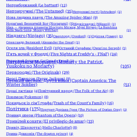
Неприборканий (Le battant)
(12)
Неприручені (The Untamed)
(35)
Непрохані гості (Intruders)
(2)
Нова людина павук (The Amazing Spider-Man)
(9)
Нораґамі: Безхатній Бог (Noragami)
(5)
Ніджісанджі (Nijisanji)
(2)
Ніна — дівчинка планети Шостого Місяця, Муні Вітчер (La Bambina
della Sesta Luna, Moony Witcher)
(2)
Ніндзяго (Ninjago)
(35)
Оверлорд (Overlord)
(2)
Одіссея (Гомер)
(2)
Олександр Великий (Alexander the Great)
(2)
Оселя зла (Resident Evil)
(10)
Останній Серафим (Owari no Seraph)
(3)
П'ять ночей у Фредді (Five Nights at Freddy's - FNaF)
(24)
Паперовий будинок (La Casa de Papel)
(2)
Патріотизм Моріарті (Moriarty the Patriot,
Yuukoku no Moriarty)
(105)
Первородні (The Originals)
(29)
Персі Джексон (Percy Jackson)
(9)
Перший месник: Друга війна (Captain America: The
Winter Soldier)
(51)
Перші ластівки
(4)
Повітряний народ (The Folk of the Air)
(8)
Покемон (Pokemon)
(8)
Покидьок із сім'ї графа (Trash of the Count's Family)
(16)
Політика
(175)
Портрет Доріана Грея (The Picture of Dorian Gray)
(2)
Привид опери (Phantom of the Opera)
(10)
Привілей кохати (El privilegio de amar)
(33)
Привіт, Шарлотта! (Hello Charlotte!)
(8)
Принц Драконів (The dragon prince)
(4)