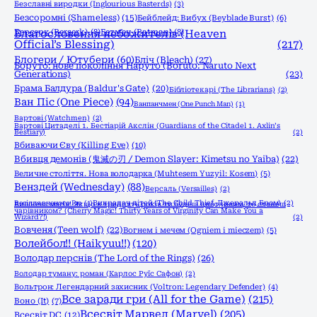
Безславні виродки (Inglourious Basterds)
(3)
Безсоромні (Shameless)
(15)
Бейблейд: Вибух (Beyblade Burst)
(6)
Берсерк (Berserk)
Благословення небожителів (Heaven
(8)
Бетмен (Batman)
(8)
Official’s Blessing)
(217)
Блогери / Ютубери
(60)
Бліч (Bleach)
(27)
Боруто: нове покоління Наруто (Boruto: Naruto Next
Generations)
(23)
Брама Балдура (Baldur's Gate)
(20)
Бібліотекарі (The Librarians)
(2)
Ван Піс (One Piece)
(94)
Ванпанчмен (One Punch Man)
(1)
Вартові (Watchmen)
(2)
Вартові Цитаделі 1. Бестіарій Акслін (Guardians of the Citadel 1. Axlin’s
Bestiary)
(2)
Вбиваючи Єву (Killing Eve)
(10)
Вбивця демонів (鬼滅の刃 / Demon Slayer: Kimetsu no Yaiba)
(22)
Величне століття. Нова володарка (Muhtesem Yuzyil: Kosem)
(5)
Венздей (Wednesday)
(88)
Версаль (Versailles)
(2)
Весілля вченого Рю
(1)
Викрадач дітей (The Child Thief, Джеральд Бром)
(2)
Вишнева магія! Якщо в тридцять років ти будеш цнотливим, то станеш
чарівником? (Cherry Magic! Thirty Years of Virginity Can Make You a
Wizard?!)
(2)
Вовченя (Teen wolf)
(22)
Вогнем і мечем (Ogniem i mieczem)
(5)
Волейбол!! (Haikyuu!!)
(120)
Володар перснів (The Lord of the Rings)
(26)
Володар туману: роман (Карлос Руїс Сафон)
(2)
Вольтрон: Легендарний захисник (Voltron: Legendary Defender)
(4)
Все заради гри (All for the Game)
(215)
Воно (It)
(7)
Всесвіт Марвел (Marvel)
(205)
Всесвіт DC
(12)