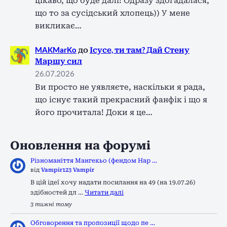
цікаво, що буде далі! Одразу здогадалася,
що то за сусідський хлопець)) У мене
викликає…
MAKMarKo
до
Ісусе, ти там? Дай Стену
Маршу сил
26.07.2026
Ви просто не уявляєте, наскільки я рада,
що існує такий прекрасний фанфік і що я
його прочитала! Доки я це…
Оновлення на форумі
Різноманіття Мангекьо (фендом Нар …
від
Vampir123 Vampir
В цій ідеї хочу надати посилання на 49 (на 19.07.26)
здібностей дл …
Читати далі
3 тижні тому
Обговорення та пропозиції щодо пе …