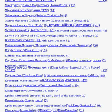
Застряг удома / Хоумстак (Homestuck)
(21)
Збройні Сили України (ЗСУ)
(14)
Звільнити цю Відьму (Release That Witch)
(4)
Золоте божество (Golden Kamuy)
(2)
Зоряна Брама (Stargate)
(2)
Зоряні війни (Star wars)
(95)
Зоряний шлях (Star Trek)
(8)
Зошит смерті (Death note)
(20)
Квантовий розлом (Quantum Break)
(2)
Квітка зла (Flower Of Evil)
(2)
Кеттердамська трилогія - Лі Бардуґо
(2)
Китайські новели
(27)
Київ вдень та вночі
(2)
Київський Привид (Привид Києва, Київський Примара)
(10)
Клуб Вінкс (Winx Club)
(12)
Книжки та Кістяний пил (Bookshops & Bonedust)
(1)
Код Ґіасс: Повстання Лелуша (Code Geass)
(3)
Козаки, характерники
(7)
Кораліна(Coraline)
(1)
Король Артур: Легенда меча (King Arthur: Legend of the Sword
- 2017)
(12)
Король Лев (The Lion King)
(4)
Корольок - пташка співоча (Calikusu)
(4)
Коти-вояки (Warriors)
(47)
Костянтин (Constantine)
(2)
Красуня і чудовисько (Beauty and the Beast)
(10)
Краще подзвоніть Солу (Better Call Saul)
(1)
Країна Самоцвітів (Houseki no Kuni, Land of the Lustrous)
(2)
Крипі-паста (Creepypasta)
(7)
Кукі Ран (Cookie Run)
(6)
Крізь темряву пливу, Томаш Єндровський
(2)
КіннПорш (KinnPorsche)
(11)
Кіллхаус (фільм 2026)
(6)