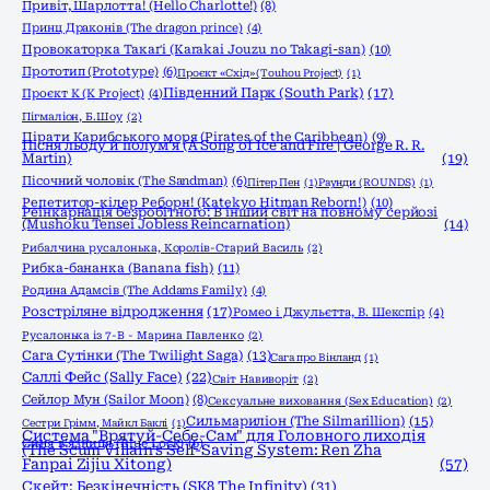
Привіт, Шарлотта! (Hello Charlotte!)
(8)
Принц Драконів (The dragon prince)
(4)
Провокаторка Такаґі (Karakai Jouzu no Takagi-san)
(10)
Прототип (Prototype)
(6)
Проєкт «Схід» (Touhou Project)
(1)
Південний Парк (South Park)
(17)
Проєкт К (K Project)
(4)
Пігмаліон, Б.Шоу
(2)
Пірати Карибського моря (Pirates of the Caribbean)
(9)
Пісня льоду й полум'я (A Song of Ice and Fire | George R. R.
Martin)
(19)
Пісочний чоловік (The Sandman)
(6)
Пітер Пен
(1)
Раунди (ROUNDS)
(1)
Репетитор-кілер Реборн! (Katekyo Hitman Reborn!)
(10)
Реінкарнація безробітного: В інший світ на повному серйозі
(Mushoku Tensei Jobless Reincarnation)
(14)
Рибалчина русалонька, Королів-Старий Василь
(2)
Рибка-бананка (Banana fish)
(11)
Родина Адамсів (The Addams Family)
(4)
Розстріляне відродження
(17)
Ромео і Джульєтта, В. Шекспір
(4)
Русалонька із 7-В - Марина Павленко
(2)
Сага Сутінки (The Twilight Saga)
(13)
Сага про Вінланд
(1)
Саллі Фейс (Sally Face)
(22)
Світ Навиворіт
(2)
Сейлор Мун (Sailor Moon)
(8)
Сексуальне виховання (Sex Education)
(2)
Сильмариліон (The Silmarillion)
(15)
Сестри Грімм, Майкл Баклі
(1)
Система "Врятуй-Себе-Сам" для Головного лиходія
Синя в'язниця (Blue Lock)
(6)
(The Scum Villain's Self-Saving System: Ren Zha
Fanpai Zijiu Xitong)
(57)
Скейт: Безкінечність (SK8 The Infinity)
(31)