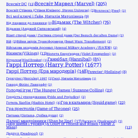
Всесвіт Марвел (Marvel)
(205)
Всесвіт DC
(12)
Всесвіт Стівена (Стівен Юніверс, Steven Universe)
(3)
Всплеск! (Free!)
(2)
Всі мої ключі і Ґайя, Наталія Матолінець
(9)
Відьмак (The Witcher)
(76)
Від пацанки до панянки
(2)
Відьмак (Анджей Сапковський)
(4)
Візит старої дами | Гостина старої дами (Der Besuch der alten Dame)
(2)
Вій
(2)
Війни звірів: Трансформери (Beast Wars: Transformers)
(2)
Військова академія Арсенал (Arsenal Military Academy / 烈火军校)
(2)
Вікинги (Vikings)
(13)
Віолета Еверґарден (Violet Evergarden)
(2)
Ганнібал (Hannibal)
(85)
Вітролом(Wind Breaker)
(1)
Гаррі Поттер (Harry Potter)
(1677)
Гаррі Поттер (Ера мародерів)
(148)
Геллсінґ (Hellsing)
(8)
Геркулес (Hercules) 1997
(2)
Гессі, Наталія Матолінець
(1)
Говард Філіпс Лавкрафт
(2)
Голодні ігри (The Hunger Games | Suzanne Collins)
(21)
Гордість і упередження (Pride and Prejudice)
(2)
Гра в кальмара (Squid game)
(22)
Готель Хазбін (Hazbin Hotel)
(4)
Гра престолів (Game of Thrones)
(25)
Гінтама (Gintama, Срібна душа)
(2)
Далекі мандрівники (Shan he ling)
(17)
Дасквуд (Duskwood)
(3)
Двір шипів і троянд (A Court of Thorns and Roses | Sarah J.
Maas)
(12)
Дедпул (Deadpool)
(3)