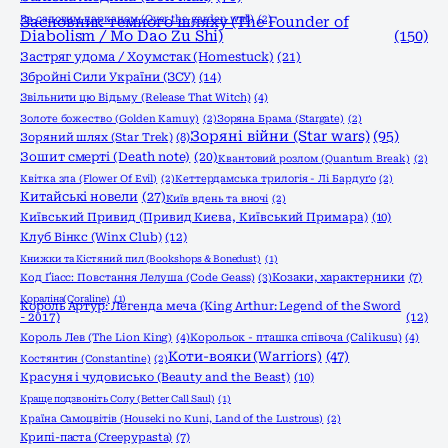
За садовим парканом (Over the garden wall)
Засновник темного шляху (The Founder of
(2)
Diabolism / Mo Dao Zu Shi)
(150)
Застряг удома / Хоумстак (Homestuck)
(21)
Збройні Сили України (ЗСУ)
(14)
Звільнити цю Відьму (Release That Witch)
(4)
Золоте божество (Golden Kamuy)
(2)
Зоряна Брама (Stargate)
(2)
Зоряні війни (Star wars)
(95)
Зоряний шлях (Star Trek)
(8)
Зошит смерті (Death note)
(20)
Квантовий розлом (Quantum Break)
(2)
Квітка зла (Flower Of Evil)
(2)
Кеттердамська трилогія - Лі Бардуґо
(2)
Китайські новели
(27)
Київ вдень та вночі
(2)
Київський Привид (Привид Києва, Київський Примара)
(10)
Клуб Вінкс (Winx Club)
(12)
Книжки та Кістяний пил (Bookshops & Bonedust)
(1)
Код Ґіасс: Повстання Лелуша (Code Geass)
(3)
Козаки, характерники
(7)
Кораліна(Coraline)
(1)
Король Артур: Легенда меча (King Arthur: Legend of the Sword
- 2017)
(12)
Король Лев (The Lion King)
(4)
Корольок - пташка співоча (Calikusu)
(4)
Коти-вояки (Warriors)
(47)
Костянтин (Constantine)
(2)
Красуня і чудовисько (Beauty and the Beast)
(10)
Краще подзвоніть Солу (Better Call Saul)
(1)
Країна Самоцвітів (Houseki no Kuni, Land of the Lustrous)
(2)
Крипі-паста (Creepypasta)
(7)