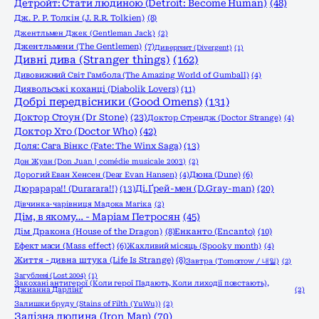
Детройт: Стати людиною (Detroit: Become Human)
(48)
Дж. Р. Р. Толкін (J. R.R. Tolkien)
(8)
Джентльмен Джек (Gentleman Jack)
(2)
Джентльмени (The Gentlemen)
(7)
Дивергент (Divergent)
(1)
Дивні дива (Stranger things)
(162)
Дивовижний Світ Гамбола (The Amazing World of Gumball)
(4)
Диявольські коханці (Diabolik Lovers)
(11)
Добрі передвісники (Good Omens)
(131)
Доктор Стоун (Dr Stone)
(23)
Доктор Стрендж (Doctor Strange)
(4)
Доктор Хто (Doctor Who)
(42)
Доля: Сага Вінкс (Fate: The Winx Saga)
(13)
Дон Жуан (Don Juan | comédie musicale 2003)
(2)
Дорогий Еван Хенсен (Dear Evan Hansen)
(4)
Дюна (Dune)
(6)
Дюрарара!! (Durarara!!)
(13)
Ді.Ґрей-мен (D.Gray-man)
(20)
Дівчинка-чарівниця Мадока Магіка
(2)
Дім, в якому… - Маріам Петросян
(45)
Енканто (Encanto)
(10)
Дім Дракона (House of the Dragon)
(8)
Ефект маси (Mass effect)
(6)
Жахливий місяць (Spooky month)
(4)
Життя - дивна штука (Life Is Strange)
(8)
Завтра (Tomorrow / 내일)
(2)
Загублені (Lost 2004)
(1)
Закохані антигерої (Коли герої Падають, Коли лиходії повстають),
Джианна Дарлінґ
(2)
Залишки бруду (Stains of Filth (YuWu))
(2)
Залізна людина (Iron Man)
(70)