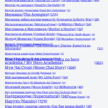
Мерлін (Merlin)
(49)
Мемуари Ванітаса (Vanitas no Carte)
(18)
Мертві до світанку (Dead by Daylight)
(9)
Мертві хлопці-детективи (Dead Boy Detectives)
(2)
Месники (The Avengers)
(155)
Месники: війна нескінченності (Avengers: Infinity War)
(28)
Метро (Metro)
(24)
Металопокаліпсис (Metalocalypse)
(10)
Мисливець х Мисливець (Hunter x Hunter)
(52)
Мислити як вбивця (Criminal Minds)
(5)
Моллі Мун (Molly Moon)
(2)
Молоді Монархи (Young Royals)
(25)
Мольфар (телесеріал)
(4)
Момент | Володимир Винниченко
(2)
Монолог Травниці (The Apothecary Diaries, Kusuriya no
hitorigoto)
(21)
Монстри на канікулах (Hotel Transylvania)
(2)
Моцарт. Рок опера (Mozart, l'opéra rock)
Моя Геройська Академія (Boku no hero
(2)
academia / My Hero Academia)
(201)
Мун Чаі Сторі (Moon Chai Story)
(204)
Мігрант, Марина та Сергій Дяченки
(2)
Мій маленький поні (My Little Pony)
(24)
Міністерство Часу (El Ministerio del Tiempo)
(2)
Міфологія
(40)
Місячний лицар (Moon Knight)
(21)
Над зозулиним гніздом (One Flew over the Cuckoo's Nest)
(2)
Надприродне (Supernatural)
(242)
Нана (Nana)
(4)
Наруто (Naruto)
(379)
Наш прапор означає смерть (Our flag means death)
(28)