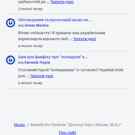
здібностей дл …
Читати далі
3 тижні тому
Обговорення та пропозиції щодо пе …
від
Artem Markin
Вітаю спільноту! Я працюю над українським
перекладом відомого веб …
Читати далі
4 тижні тому
Ідея для фанфіку про "попадуна" в …
від
Євгеній Ларін
Головний герой "попаданець" із сучасної України 2026
рок …
Читати далі
2 місяці тому
Home
Results for Fandom "Доктор Хаус (House, M.D.)"
Про сайт