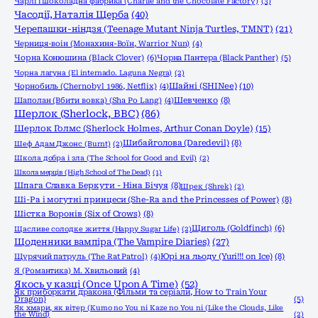
Чарлі і шоколадна фабрика (Charlie and the Chocolate Factory)
(3)
Часодії, Наталія Щерба
(40)
Черепашки-ніндзя (Teenage Mutant Ninja Turtles, TMNT)
(21)
Черниця-воiн (Монахиня-Воïн, Warrior Nun)
(4)
Чорна Конюшина (Black Clover)
(6)
Чорна Пантера (Black Panther)
(5)
Чорна лагуна (El internado. Laguna Negra)
(2)
Шайні (SHINee)
(10)
Чорнобиль (Chernobyl 1986, Netflix)
(4)
Шаполан (Вбити вовка) (Sha Po Lang)
(4)
Шевченко
(8)
Шерлок (Sherlock, ВВС)
(86)
Шерлок Голмс (Sherlock Holmes, Arthur Conan Doyle)
(15)
Шибайголова (Daredevil)
(8)
Шеф Адам Джонс (Burnt)
(2)
Школа добра і зла (The School for Good and Evil)
(2)
Школа мерців (High School of The Dead)
(1)
Шпага Славка Беркути - Ніна Бічуя
(8)
Шрек (Shrek)
(2)
Ші-Ра і могутні принцеси (She-Ra and the Princesses of Power)
(8)
Шістка Воронів (Six of Crows)
(8)
Щиголь (Goldfinch)
(6)
Щасливе солодке життя (Happy Sugar Life)
(2)
Щоденники вампіра (The Vampire Diaries)
(27)
Щурячий патруль (The Rat Patrol)
(4)
Юрі на льоду (Yuri!!! on Ice)
(8)
Я (Романтика) М. Хвильовий
(4)
Якось у казці (Once Upon A Time)
(52)
Як приборкати дракона (Фільми та серіали, How to Train Your
Dragon)
(5)
Як хмари, як вітер (Kumo no You ni Kaze no You ni (Like the Clouds, Like
the Wind)
(2)