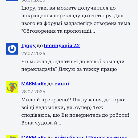
Ідору, так, ви можете долучитися до
покращення перекладу цього твору. Для
цього на форумі заздалегідь створена тема
"Обговорення та пропозиції…
Ідору
до
Інсинуація 2.2
29.07.2026
Чи можна доєднатися до вашої команди
перекладачів? Дякую за тяжку працю
MAKMarKo
до
синці
28.07.2026
Мило й прекрасно!! Піклування, доторки,
всі ці недомовки, ух, супер) Теж
сподіваюсь, що Ви повернетесь до роботи!
Вона чудова й…
MAKMarKo
до
квіти бузку | Перша частина