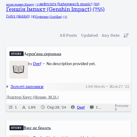
хейтспіч (hatespeech music)
(10)
коли помер Хікару
(1)
Ґеншін Імпакт (Genshin Impact)
(755)
Ґобіт (Hobbit)
(4)
Ґоріллаз (Gorillaz)
(1)
All Posts
Updated
Any Date
Дерев’яна скринька
STORY
by
Deef
—
No description provided yet.
Золоті запонки
1,8 K
Words
Жов 27, '22
•
Доктор Хаус (House, M.D.)
Everyone
1
1,8 K
Сер 28, '24
Deef
1
Ongoing
E
Вже не болить
STORY