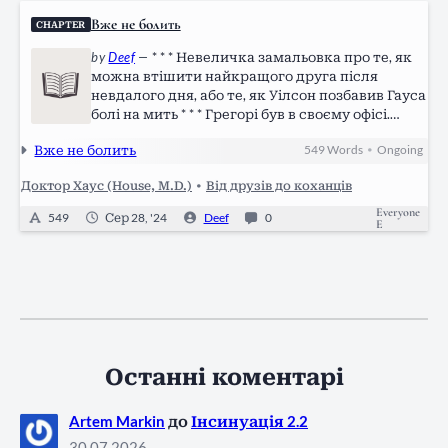
Вже не болить
CHAPTER
by
Deef
—
* * * Невеличка замальовка про те, як
можна втішити найкращого друга після
невдалого дня, або те, як Уілсон позбавив Гауса
болі на мить * * * Грегорі був в своєму офісі.
Кімната наповнювалася мороком, таким
Вже не болить
549
Words
Ongoing
•
тихим спокоєм і смутком. Він не хоче вмикати
світло, не хоче щоб хтось заходив…
Доктор Хаус (House, M.D.)
•
Від друзів до коханців
Everyone
549
Сер 28, '24
Deef
0
E
Останні коментарі
Artem Markin
до
Інсинуація 2.2
30.07.2026