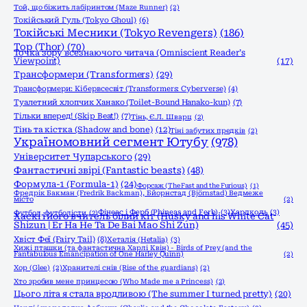
Той, що біжить лабіринтом (Maze Runner)
(2)
Токійський Гуль (Tokyo Ghoul)
(6)
Токійські Месники (Tokyo Revengers)
(186)
Тор (Thor)
(70)
Точка зору всезнаючого читача (Omniscient Reader’s
Viewpoint)
(17)
Трансформери (Transformers)
(29)
Трансформери: Кібервсесвіт (Transformers: Cyberverse)
(4)
Туалетний хлопчик Ханако (Toilet-Bound Hanako-kun)
(7)
Тільки вперед! (Skip Beat!)
(7)
Тінь, Є.Л. Шварц
(2)
Тінь та кістка (Shadow and bone)
(12)
Тіні забутих предків
(2)
Україномовний сегмент Ютубу
(978)
Університет Чупарського
(29)
Фантастичні звірі (Fantastic beasts)
(48)
Формула-1 (Formula-1)
(24)
Форсаж (The Fast and the Furious)
(1)
Фредрік Бакман (Fredrik Backman), Бйорнстад (Björnstad) Ведмеже
місто
(2)
Фінеас і Ферб (Phineas and Ferb)
(3)
Хардколь
(3)
Футбол, футболісти
(2)
Хаскі і його вчитель білий кіт (Husky and his White Cat
Shizun | Er Ha He Ta De Bai Mao Shi Zun)
(45)
Хвіст Феї (Fairy Tail)
(8)
Хеталія (Hetalia)
(3)
Хижі пташки (та фантастична Харлі Квін) - Birds of Prey (and the
Fantabulous Emancipation of One Harley Quinn)
(2)
Хор (Glee)
(2)
Хранителі снів (Rise of the guardians)
(2)
Хто зробив мене принцесою (Who Made me a Princess)
(2)
Цього літа я стала вродливою (The summer I turned pretty)
(20)