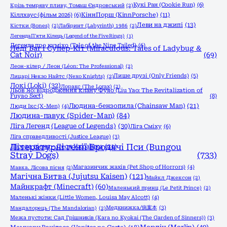
Кукі Ран (Cookie Run)
(6)
Крізь темряву пливу, Томаш Єндровський
(2)
КіннПорш (KinnPorsche)
(11)
Кіллхаус (фільм 2026)
(6)
Леви на джипі
(13)
Кістки (Bones)
(2)
Лабіринт (Labyrinth) 1986
(2)
Легенда П'яти Кілець (Legend of the Five Rings)
(1)
Легенда про куміхо (Tale of the Nine Tailed)
(6)
Леді Баг і Супер-Кіт (Miraculous: Tales of Ladybug &
Cat Noir)
(69)
Леон-кілер / Леон (Léon: The Professional)
(2)
Лише друзі (Only Friends)
(5)
Лицарі Некзо Найтс (Nexo Knights)
(2)
Локі (Loki)
(32)
Лоракс (The Lorax)
(2)
Льов Яо: відродження клану Фуяо (Liu Yao: The Revitalization of
Fuyao Sect)
(8)
Людина-бензопила (Chainsaw Man)
(21)
Люди Ікс (X-Men)
(4)
Людина-павук (Spider-Man)
(84)
Ліга Легенд (League of Legends)
(30)
Ліга Сміху
(6)
Ліга справедливості (Justice League)
(3)
Літературні генії Бродячі Пси (Bungou
Лісова пісня - Леся Українка
(21)
Stray Dogs)
(733)
Магазинчик жахів (Pet Shop of Horrors)
(4)
Мавка. Лісова пісня
(2)
Магічна Битва (Jujutsu Kaisen)
(121)
Майкл Джексон
(2)
Майнкрафт (Minecraft)
(60)
Маленький принц (Le Petit Prince)
(2)
Маленькі жінки (Little Women, Louisa May Alcott)
(4)
Медкнижка/病案本
(3)
Мандалорець (The Mandalorian)
(2)
Межа пустоти: Сад Грішників (Kara no Kyokai (The Garden of Sinners))
(3)