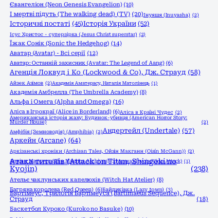
Євангеліон (Neon Genesis Evangelion)
(10)
І мертві підуть (The walking dead) (TV)
(20)
Інуяшя (Inuyasha)
(2)
Історичні постаті
(45)
Історія України
(52)
Ісус Христос - суперзірка (Jesus Christ superstar)
(2)
Їжак Сонік (Sonic the Hedgehog)
(14)
Аватар (Avatar) - Всі серії
(12)
Аватар: Останній захисник (Avatar: The Legend of Aang)
(6)
Агенція Локвуд і Кo (Lockwood & Co), Дж. Страуд
(58)
Айзек Азімов
(2)
Академія Аматерасу, Наталія Матолінець
(1)
Академія Амбрелла (The Umbrella Academy)
(8)
Альфа і Омега (Alpha and Omega)
(16)
Аліса в Ігрокраї (Alice in Borderland)
(6)
Аліса в Країні Чудес
(2)
Американська історія жаху: Будинок-убивця (American Horror Story:
Murder House)
(2)
Андертейл (Undertale)
(57)
Амфібія (Земноводія) (Amphibia)
(2)
Аркейн (Arcane)
(64)
Аркізанські хроніки (Archisan Tales, Ойзін Макганн (Oisín McGann))
(2)
Атака титанів (Attack on Titan, Shingeki no
Архіви Маґнуса (The Magnus Archives)
(2)
Атака вірусів (Virus Attack)
(1)
Kyojin)
(238)
Ательє чаклунських капелюхів (Witch Hat Atelier)
(8)
Багряна королева (Red Queen)
(6)
Байдиківка (Lazy town)
(3)
Бартімеус, Трилогія Бартімеуса (Bartimaeus Sequence), Дж.
Страуд
(18)
Баскетбол Куроко (Kuroko no Basuke)
(10)