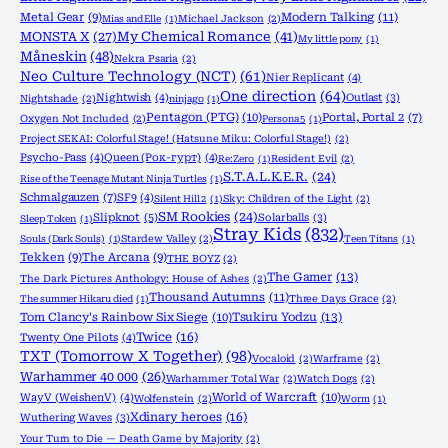
Metal Gear
(9)
Modern Talking
(11)
Mias and Elle
(1)
Michael Jackson
(2)
MONSTA X
(27)
My Chemical Romance
(41)
My little pony
(1)
Måneskin
(48)
Nekra Psaria
(2)
Neo Culture Technology (NCT)
(61)
Nier Replicant
(4)
One direction
(64)
Nightwish
(4)
Outlast
(3)
Nightshade
(2)
ninjago
(1)
Pentagon (PTG)
(10)
Portal, Portal 2
(7)
Oxygen Not Included
(2)
Persona 5
(1)
Project SEKAI: Colorful Stage! (Hatsune Miku: Colorful Stage!)
(2)
Psycho-Pass
(4)
Queen (Рок-гурт)
(4)
Re:Zero
(1)
Resident Evil
(2)
S.T.A.L.K.E.R.
(24)
Rise of the Teenage Mutant Ninja Turtles
(1)
Schmalgauzen
(7)
SF9
(4)
Silent Hill 2
(1)
Sky: Children of the Light
(2)
SM Rookies
(24)
Slipknot
(5)
Solarballs
(3)
Sleep Token
(1)
Stray Kids
(832)
Souls (Dark Souls)
(1)
Stardew Valley
(2)
Teen Titans
(1)
Tekken
(9)
The Arcana
(9)
THE BOYZ
(2)
The Gamer
(13)
The Dark Pictures Anthology: House of Ashes
(2)
Thousand Autumns
(11)
The summer Hikaru died
(1)
Three Days Grace
(2)
Tom Clancy's Rainbow Six Siege
(10)
Tsukiru Yodzu
(13)
Twice
(16)
Twenty One Pilots
(4)
TXT (Tomorrow X Together)
(98)
Vocaloid
(2)
Warframe
(2)
Warhammer 40 000
(26)
Warhammer Total War
(2)
Watch Dogs
(2)
World of Warcraft
(10)
WayV (WeishenV)
(4)
Wolfenstein
(2)
Worm
(1)
Xdinary heroes
(16)
Wuthering Waves
(3)
Your Turn to Die — Death Game by Majority
(2)