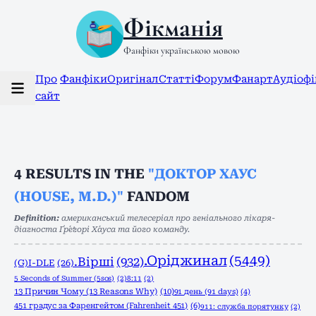
Фікманія
Фанфіки українською мовою
Про
Фанфіки
Оригінал
Статті
Форум
Фанарт
Аудіоф
сайт
4
RESULTS IN THE
"ДОКТОР ХАУС
(HOUSE, M.D.)"
FANDOM
Definition:
американський телесеріал про геніального лікаря-
діагноста Ґре́ґорі Ха́уса та його команду.
.Оріджинал
(5449)
.Вірші
(932)
(G)I-DLE
(26)
5 Seconds of Summer (5sos)
(2)
8:11
(2)
13 Причин Чому (13 Reasons Why)
(10)
91 день (91 days)
(4)
451 градус за Фаренгейтом (Fahrenheit 451)
(6)
911: служба порятунку
(2)