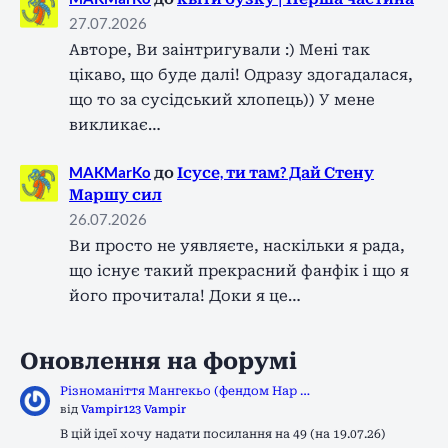
27.07.2026
Авторе, Ви заінтригували :) Мені так
цікаво, що буде далі! Одразу здогадалася,
що то за сусідський хлопець)) У мене
викликає…
MAKMarKo
до
Ісусе, ти там? Дай Стену
Маршу сил
26.07.2026
Ви просто не уявляєте, наскільки я рада,
що існує такий прекрасний фанфік і що я
його прочитала! Доки я це…
Оновлення на форумі
Різноманіття Мангекьо (фендом Нар …
від
Vampir123 Vampir
В цій ідеї хочу надати посилання на 49 (на 19.07.26)