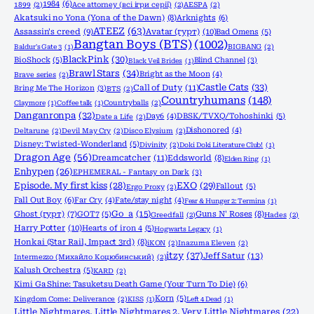
1984
(6)
1899
(2)
Ace attorney (всі ігри серії)
(2)
AESPA
(2)
Akatsuki no Yona (Yona of the Dawn)
(8)
Arknights
(6)
ATEEZ
(63)
Assassin's creed
(9)
Avatar (гурт)
(10)
Bad Omens
(5)
Bangtan Boys (BTS)
(1002)
Baldur's Gate 3
(1)
BIGBANG
(2)
BlackPink
(30)
BioShock
(5)
Blind Channel
(3)
Black Veil Brides
(1)
Brawl Stars
(34)
Bright as the Moon
(4)
Brave series
(2)
Castle Cats
(33)
Call of Duty
(11)
Bring Me The Horizon
(3)
BTS
(2)
Countryhumans
(148)
Claymore
(1)
Coffee talk
(1)
Countryballs
(2)
Danganronpa
(32)
Day6
(4)
DBSK/TVXQ/Tohoshinki
(5)
Date a Life
(2)
Dishonored
(4)
Deltarune
(2)
Devil May Cry
(2)
Disco Elysium
(2)
Disney: Twisted-Wonderland
(5)
Divinity
(2)
Doki Doki Literature Club!
(1)
Dragon Age
(56)
Dreamcatcher
(11)
Eddsworld
(8)
Elden Ring
(1)
Enhypen
(26)
EPHEMERAL - Fantasy on Dark
(3)
Episode. My first kiss
(28)
EXO
(29)
Fallout
(5)
Ergo Proxy
(2)
Fall Out Boy
(6)
Far Cry
(4)
Fate/stay night
(4)
Fear & Hunger 2: Termina
(1)
Go_a
(15)
Ghost (гурт)
(7)
GOT7
(5)
Guns N' Roses
(8)
Greedfall
(2)
Hades
(2)
Harry Potter
(10)
Hearts of iron 4
(5)
Hogwarts Legacy
(1)
Honkai (Star Rail, Impact 3rd)
(8)
iKON
(2)
Inazuma Eleven
(2)
itzy
(37)
Jeff Satur
(13)
Intermezzo (Михайло Коцюбинський)
(2)
Kalush Orchestra
(5)
KARD
(2)
Kimi Ga Shine: Tasuketsu Death Game (Your Turn To Die)
(6)
Korn
(5)
Kingdom Come: Deliverance
(2)
KISS
(1)
Left 4 Dead
(1)
Little Nightmares, Little Nightmares 2, Very Little Nightmares
(22)