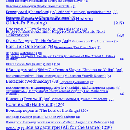
Баффі-винищувачка вампірів (Buffy the Vampire Slayer)
(1)
Безславні виродки (Inglourious Basterds)
(3)
Безсоромні (Shameless)
(15)
Бейблейд: Вибух (Beyblade Burst)
(6)
Берсерк (Berserk)
Благословення небожителів (Heaven
(8)
Бетмен (Batman)
(8)
Official’s Blessing)
(217)
Блогери / Ютубери
(60)
Бліч (Bleach)
(27)
Боруто: нове покоління Наруто (Boruto: Naruto Next
Generations)
(23)
Брама Балдура (Baldur's Gate)
(20)
Бібліотекарі (The Librarians)
(2)
Ван Піс (One Piece)
(94)
Ванпанчмен (One Punch Man)
(1)
Вартові (Watchmen)
(2)
Вартові Цитаделі 1. Бестіарій Акслін (Guardians of the Citadel 1. Axlin’s
Bestiary)
(2)
Вбиваючи Єву (Killing Eve)
(10)
Вбивця демонів (鬼滅の刃 / Demon Slayer: Kimetsu no Yaiba)
(22)
Величне століття. Нова володарка (Muhtesem Yuzyil: Kosem)
(5)
Венздей (Wednesday)
(88)
Версаль (Versailles)
(2)
Весілля вченого Рю
(1)
Викрадач дітей (The Child Thief, Джеральд Бром)
(2)
Вишнева магія! Якщо в тридцять років ти будеш цнотливим, то станеш
чарівником? (Cherry Magic! Thirty Years of Virginity Can Make You a
Wizard?!)
(2)
Вовченя (Teen wolf)
(22)
Вогнем і мечем (Ogniem i mieczem)
(5)
Волейбол!! (Haikyuu!!)
(120)
Володар перснів (The Lord of the Rings)
(26)
Володар туману: роман (Карлос Руїс Сафон)
(2)
Вольтрон: Легендарний захисник (Voltron: Legendary Defender)
(4)
Все заради гри (All for the Game)
(215)
Воно (It)
(7)