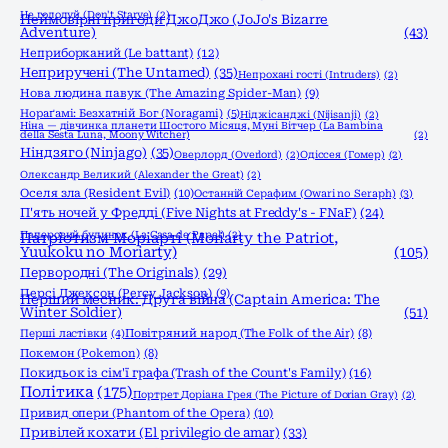
Не голодуй (Don't Starve)
(2)
Неймовірні пригоди ДжоДжо (JoJo's Bizarre
Adventure)
(43)
Неприборканий (Le battant)
(12)
Неприручені (The Untamed)
(35)
Непрохані гості (Intruders)
(2)
Нова людина павук (The Amazing Spider-Man)
(9)
Нораґамі: Безхатній Бог (Noragami)
(5)
Ніджісанджі (Nijisanji)
(2)
Ніна — дівчинка планети Шостого Місяця, Муні Вітчер (La Bambina
della Sesta Luna, Moony Witcher)
(2)
Ніндзяго (Ninjago)
(35)
Оверлорд (Overlord)
(2)
Одіссея (Гомер)
(2)
Олександр Великий (Alexander the Great)
(2)
Оселя зла (Resident Evil)
(10)
Останній Серафим (Owari no Seraph)
(3)
П'ять ночей у Фредді (Five Nights at Freddy's - FNaF)
(24)
Паперовий будинок (La Casa de Papel)
(2)
Патріотизм Моріарті (Moriarty the Patriot,
Yuukoku no Moriarty)
(105)
Первородні (The Originals)
(29)
Персі Джексон (Percy Jackson)
(9)
Перший месник: Друга війна (Captain America: The
Winter Soldier)
(51)
Перші ластівки
(4)
Повітряний народ (The Folk of the Air)
(8)
Покемон (Pokemon)
(8)
Покидьок із сім'ї графа (Trash of the Count's Family)
(16)
Політика
(175)
Портрет Доріана Грея (The Picture of Dorian Gray)
(2)
Привид опери (Phantom of the Opera)
(10)
Привілей кохати (El privilegio de amar)
(33)