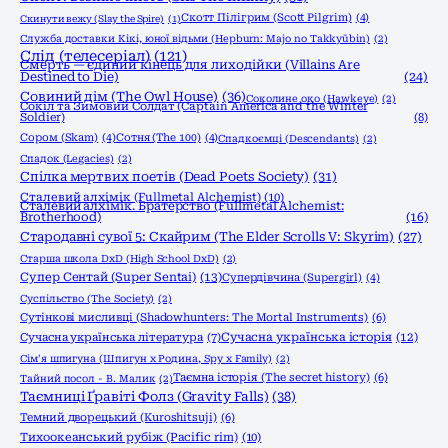
Скотт Пілігрим (Scott Pilgrim)
(4)
Скинути вежу (Slay the Spire)
(1)
Служба доставки Кікі, юної відьми (Hepburn: Majo no Takkyūbin)
(2)
Слід (телесеріал)
(121)
Смерть — єдиний кінець для лиходійки (Villains Are
Destined to Die)
(24)
Совиний дім (The Owl House)
(36)
Соколине око (Hawkeye)
(2)
Сокіл та Зимовий Солдат (Captain America and the Winter
Soldier)
(8)
Сором (Skam)
(4)
Сотня (The 100)
(4)
Спадкоємці (Descendants)
(2)
Спадок (Legacies)
(2)
Спілка мертвих поетів (Dead Poets Society)
(31)
Сталевий алхімік (Fullmetal Alchemist)
(10)
Сталевий алхімік. Братерство (Fullmetal Alchemist:
Brotherhood)
(16)
Стародавні сувої 5: Скайрим (The Elder Scrolls V: Skyrim)
(27)
Старша школа DxD (High School DxD)
(2)
Супер Сентай (Super Sentai)
(13)
Супердівчина (Supergirl)
(4)
Суспільство (The Society)
(2)
Сутінкові мисливці (Shadowhunters: The Mortal Instruments)
(6)
Сучасна українська історія
(12)
Сучасна українська література
(7)
Сім'я шпигуна (Шпигун x Родина, Spy x Family)
(2)
Таємна історія (The secret history)
(6)
Тайний посол - В. Малик
(2)
Таємниці Ґравіті Фолз (Gravity Falls)
(38)
Темний дворецький (Kuroshitsuji)
(6)
Тихоокеанський рубіж (Pacific rim)
(10)