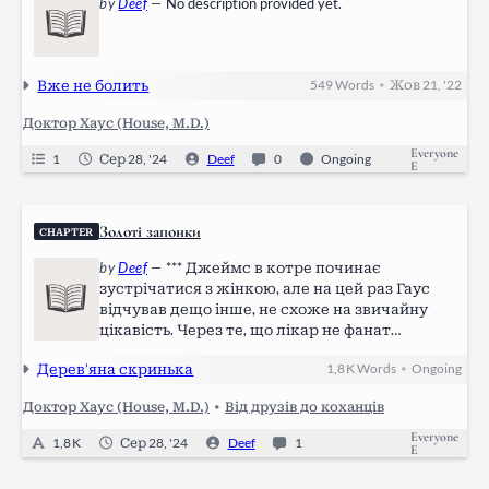
by
Deef
—
No description provided yet.
Вже не болить
549
Words
Жов 21, '22
•
Доктор Хаус (House, M.D.)
Everyone
1
Сер 28, '24
Deef
0
Ongoing
E
Золоті запонки
CHAPTER
by
Deef
—
*** Джеймс в котре починає
зустрічатися з жінкою, але на цей раз Гаус
відчував дещо інше, не схоже на звичайну
цікавість. Через те, що лікар не фанат
розкривати людям свої почуття, а нових
Дерев’яна скринька
1,8 K
Words
Ongoing
•
стосунків Уілсона він не витерпить, прийняв
рішення натякнути доволі таємничим
Доктор Хаус (House, M.D.)
•
Від друзів до коханців
способом. Не…
Everyone
1,8 K
Сер 28, '24
Deef
1
E