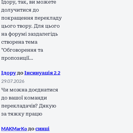
Ідору, так, ви можете
долучитися до
покращення перекладу
цього твору. Для цього
на форумі заздалегідь
створена тема
"Обговорення та
пропозиції…
Ідору
до
Інсинуація 2.2
29.07.2026
Чи можна доєднатися
до вашої команди
перекладачів? Дякую
за тяжку працю
MAKMarKo
до
синці