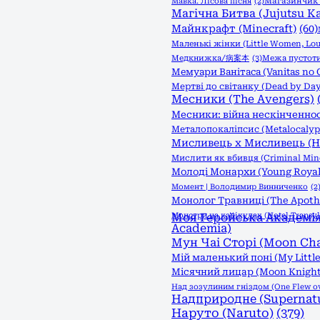
Мавка. Лісова пісня
(2)
Магазинчик ж
Магічна Битва (Jujutsu Ka
Майнкрафт (Minecraft)
(60)
Маленькі жінки (Little Women, Lou
Медкнижка/病案本
(3)
Межа пустоти:
Мемуари Ванітаса (Vanitas no 
Мертві до світанку (Dead by Day
Месники (The Avengers)
Месники: війна нескінченност
Металопокаліпсис (Metalocalyp
Мисливець х Мисливець (Hu
Мислити як вбивця (Criminal Min
Молоді Монархи (Young Royal
Момент | Володимир Винниченко
(2
Монолог Травниці (The Apothec
Монстри на канікулах (Hotel Transyl
Моя Геройська Академія 
Academia)
Мун Чаі Сторі (Moon Cha
Мій маленький поні (My Little
Місячний лицар (Moon Knight
Над зозулиним гніздом (One Flew ove
Надприродне (Supernatu
Наруто (Naruto)
(379)