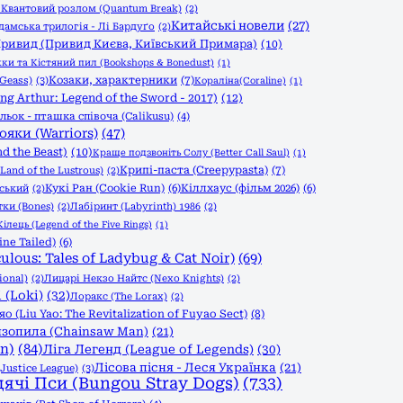
)
Квантовий розлом (Quantum Break)
(2)
Китайські новели
(27)
дамська трилогія - Лі Бардуґо
(2)
ривид (Привид Києва, Київський Примара)
(10)
и та Кістяний пил (Bookshops & Bonedust)
(1)
Козаки, характерники
(7)
Geass)
(3)
Кораліна(Coraline)
(1)
g Arthur: Legend of the Sword - 2017)
(12)
льок - пташка співоча (Calikusu)
(4)
ояки (Warriors)
(47)
d the Beast)
(10)
Краще подзвоніть Солу (Better Call Saul)
(1)
Крипі-паста (Creepypasta)
(7)
Land of the Lustrous)
(2)
Кукі Ран (Cookie Run)
(6)
Кіллхаус (фільм 2026)
(6)
вський
(2)
тки (Bones)
(2)
Лабіринт (Labyrinth) 1986
(2)
ілець (Legend of the Five Rings)
(1)
ine Tailed)
(6)
ulous: Tales of Ladybug & Cat Noir)
(69)
ional)
(2)
Лицарі Некзо Найтс (Nexo Knights)
(2)
 (Loki)
(32)
Лоракс (The Lorax)
(2)
(Liu Yao: The Revitalization of Fuyao Sect)
(8)
зопила (Chainsaw Man)
(21)
n)
(84)
Ліга Легенд (League of Legends)
(30)
Лісова пісня - Леся Українка
(21)
Justice League)
(3)
дячі Пси (Bungou Stray Dogs)
(733)