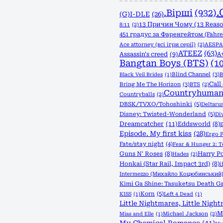
.
.Вірші
(932)
(G)I-DLE
(26)
13 Причин Чому (13 Reas
8:11
(2)
451 градус за Фаренгейтом (Fahre
Ace attorney (всі ігри серії)
(2)
AESPA
ATEEZ
(63)
Assassin's creed
(9)
A
Bangtan Boys (BTS)
(1
Blind Channel
(3)
B
Black Veil Brides
(1)
Call
Bring Me The Horizon
(3)
BTS
(2)
Countryhuman
Countryballs
(2)
DBSK/TVXQ/Tohoshinki
(5)
Deltaru
Disney: Twisted-Wonderland
(5)
Di
Dreamcatcher
(11)
Eddsworld
(8)
E
Episode. My first kiss
(28)
Ergo 
Fate/stay night
(4)
Fear & Hunger 2: 
Guns N' Roses
(8)
Harry Po
Hades
(2)
Honkai (Star Rail, Impact 3rd)
(8)
Intermezzo (Михайло Коцюбинський
Kimi Ga Shine: Tasuketsu Death Ga
Korn
(5)
KISS
(1)
Left 4 Dead
(1)
Little Nightmares, Little Night
M
Michael Jackson
(2)
Mias and Elle
(1)