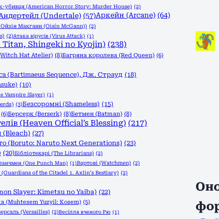
-убивця (American Horror Story: Murder House)
(2)
Аркейн (Arcane)
(64)
Андертейл (Undertale)
(57)
, Ойзін Макганн (Oisín McGann))
(2)
s)
(2)
Атака вірусів (Virus Attack)
(1)
Titan, Shingeki no Kyojin)
(238)
itch Hat Atelier)
(8)
Багряна королева (Red Queen)
(6)
а (Bartimaeus Sequence), Дж. Страуд
(18)
asuke)
(10)
e Vampire Slayer)
(1)
Безсоромні (Shameless)
(15)
erds)
(3)
(6)
Берсерк (Berserk)
(8)
Бетмен (Batman)
(8)
в (Heaven Official’s Blessing)
(217)
 (Bleach)
(27)
о (Boruto: Naruto Next Generations)
(23)
)
(20)
Бібліотекарі (The Librarians)
(2)
Вартові (Watchmen)
(2)
панчмен (One Punch Man)
(1)
Guardians of the Citadel 1. Axlin’s Bestiary)
(2)
Оно
n Slayer: Kimetsu no Yaiba)
(22)
а (Muhtesem Yuzyil: Kosem)
(5)
фо
ерсаль (Versailles)
(2)
Весілля вченого Рю
(1)