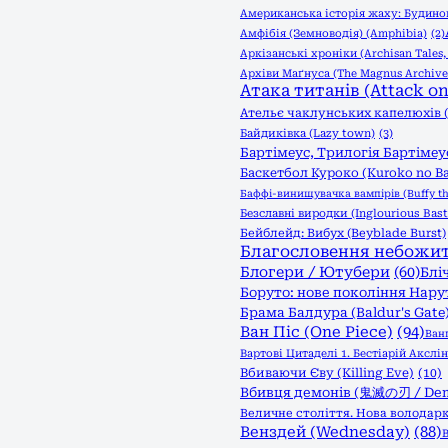
Американська історія жаху: Будинок
Амфібія (Земноводія) (Amphibia)
(2)
Аркізанські хроніки (Archisan Tales
Архіви Маґнуса (The Magnus Archive
Атака титанів (Attack on 
Ательє чаклунських капелюхів (W
Байдиківка (Lazy town)
(3)
Бартімеус, Трилогія Бартімеус
Баскетбол Куроко (Kuroko no B
Баффі-винищувачка вампірів (Buffy th
Безславні виродки (Inglourious Bast
Бейблейд: Вибух (Beyblade Burst)
Благословення небожителі
Блогери / Ютубери
(60)
Бліч
Боруто: нове покоління Нарут
Брама Балдура (Baldur's Gate
Ван Піс (One Piece)
(94)
Ван
Вартові Цитаделі 1. Бестіарій Акслін (
Вбиваючи Єву (Killing Eve)
(10)
Вбивця демонів (鬼滅の刃 / Demo
Величне століття. Нова володарк
Венздей (Wednesday)
(88)
В