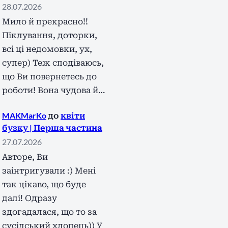
28.07.2026
Мило й прекрасно!!
Піклування, доторки,
всі ці недомовки, ух,
супер) Теж сподіваюсь,
що Ви повернетесь до
роботи! Вона чудова й…
MAKMarKo
до
квіти
бузку | Перша частина
27.07.2026
Авторе, Ви
заінтригували :) Мені
так цікаво, що буде
далі! Одразу
здогадалася, що то за
сусідський хлопець)) У