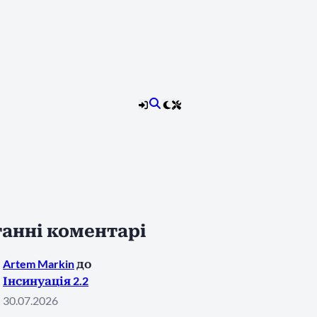
анні коментарі
Artem Markin
до
Інсинуація 2.2
30.07.2026