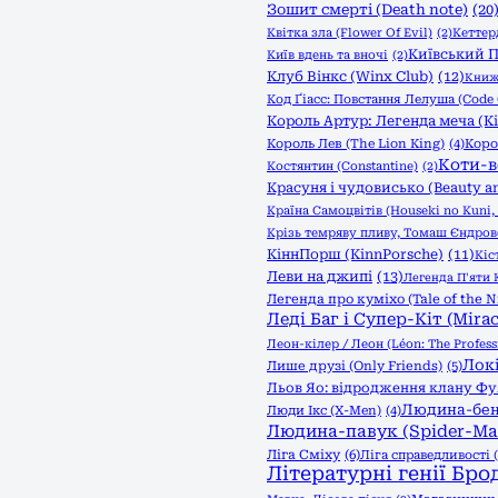
Зошит смерті (Death note)
(20
Квітка зла (Flower Of Evil)
(2)
Кеттер
Київський П
Київ вдень та вночі
(2)
Клуб Вінкс (Winx Club)
(12)
Книжк
Код Ґіасс: Повстання Лелуша (Code 
Король Артур: Легенда меча (Kin
Король Лев (The Lion King)
(4)
Коро
Коти-в
Костянтин (Constantine)
(2)
Красуня і чудовисько (Beauty an
Країна Самоцвітів (Houseki no Kuni, 
Крізь темряву пливу, Томаш Єндро
КіннПорш (KinnPorsche)
(11)
Кіс
Леви на джипі
(13)
Легенда П'яти К
Легенда про куміхо (Tale of the N
Леді Баг і Супер-Кіт (Mirac
Леон-кілер / Леон (Léon: The Profess
Локі
Лише друзі (Only Friends)
(5)
Льов Яо: відродження клану Фуяо 
Людина-бен
Люди Ікс (X-Men)
(4)
Людина-павук (Spider-Ma
Ліга Сміху
(6)
Ліга справедливості (
Літературні генії Бро