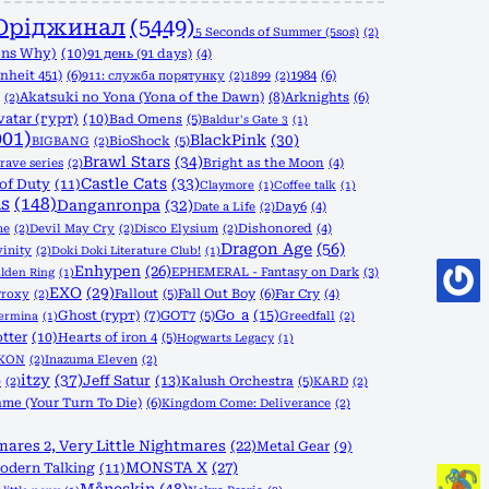
Оріджинал
(5449)
5 Seconds of Summer (5sos)
(2)
ons Why)
(10)
91 день (91 days)
(4)
nheit 451)
(6)
1984
(6)
911: служба порятунку
(2)
1899
(2)
Akatsuki no Yona (Yona of the Dawn)
(8)
Arknights
(6)
(2)
vatar (гурт)
(10)
Bad Omens
(5)
Baldur's Gate 3
(1)
001)
BlackPink
(30)
BioShock
(5)
BIGBANG
(2)
Brawl Stars
(34)
rave series
(2)
Bright as the Moon
(4)
Castle Cats
(33)
 of Duty
(11)
Claymore
(1)
Coffee talk
(1)
s
(148)
Danganronpa
(32)
Date a Life
(2)
Day6
(4)
ne
(2)
Devil May Cry
(2)
Disco Elysium
(2)
Dishonored
(4)
Dragon Age
(56)
vinity
(2)
Doki Doki Literature Club!
(1)
Enhypen
(26)
EPHEMERAL - Fantasy on Dark
(3)
lden Ring
(1)
EXO
(29)
Fallout
(5)
Fall Out Boy
(6)
Proxy
(2)
Far Cry
(4)
Go_a
(15)
Ghost (гурт)
(7)
GOT7
(5)
Greedfall
(2)
Termina
(1)
tter
(10)
Hearts of iron 4
(5)
Hogwarts Legacy
(1)
iKON
(2)
Inazuma Eleven
(2)
itzy
(37)
Jeff Satur
(13)
Kalush Orchestra
(5)
)
(2)
KARD
(2)
me (Your Turn To Die)
(6)
Kingdom Come: Deliverance
(2)
mares 2, Very Little Nightmares
(22)
Metal Gear
(9)
MONSTA X
(27)
odern Talking
(11)