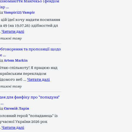
ізноманіття Мангекьо (фендом
ар …
ід
Vampir123 Vampir
 цій ідеї хочу надати посилання
а 49 (на 19.07.26) здібностей дл
…
Читати далі
 тижні тому
бговорення та пропозиції щодо
е …
ід
Artem Markin
ітаю спільноту! Я працюю над
країнським перекладом
ідомого веб …
Читати далі
 тижні тому
дея для фанфіку про "попадуна"
 …
ід
Євгеній Ларін
оловний герой "попаданець" із
учасної України 2026 рок
…
Читати далі