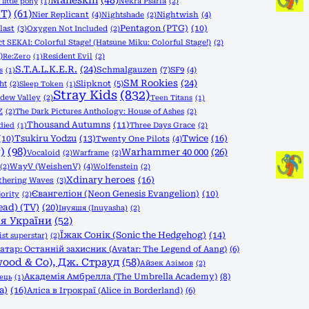
Måneskin
(48)
Nekra Psaria
(2)
little pony
(1)
T)
(61)
Nier Replicant
(4)
Nightshade
(2)
Nightwish
(4)
Pentagon (PTG)
(10)
last
(3)
Oxygen Not Included
(2)
ct SEKAI: Colorful Stage! (Hatsune Miku: Colorful Stage!)
(2)
)
Resident Evil
(2)
Re:Zero
(1)
S.T.A.L.K.E.R.
(24)
Schmalgauzen
(7)
SF9
(4)
s
(1)
SM Rookies
(24)
Slipknot
(5)
ht
(2)
Sleep Token
(1)
Stray Kids
(832)
rdew Valley
(2)
Teen Titans
(1)
Z
(2)
The Dark Pictures Anthology: House of Ashes
(2)
Thousand Autumns
(11)
Three Days Grace
(2)
died
(1)
Tsukiru Yodzu
(13)
Twice
(16)
(10)
Twenty One Pilots
(4)
)
(98)
Warhammer 40 000
(26)
Vocaloid
(2)
Warframe
(2)
(2)
WayV (WeishenV)
(4)
Wolfenstein
(2)
Xdinary heroes
(16)
hering Waves
(3)
Євангеліон (Neon Genesis Evangelion)
(10)
ority
(2)
ead) (TV)
(20)
Інуяшя (Inuyasha)
(2)
ія України
(52)
Їжак Сонік (Sonic the Hedgehog)
(14)
st superstar)
(2)
атар: Останній захисник (Avatar: The Legend of Aang)
(6)
wood & Co), Дж. Страуд
(58)
Айзек Азімов
(2)
Академія Амбрелла (The Umbrella Academy)
(8)
ець
(1)
a)
(16)
Аліса в Ігрокраї (Alice in Borderland)
(6)