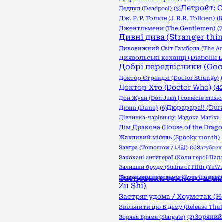
Детройт: С
Дедпул (Deadpool)
(3)
Дж. Р. Р. Толкін (J. R.R. Tolkien)
(8
Джентльмени (The Gentlemen)
(7
Дивні дива (Stranger thi
Дивовижний Світ Гамбола (The Am
Диявольські коханці (Diabolik L
Добрі передвісники (Go
Доктор Стрендж (Doctor Strange)
Доктор Хто (Doctor Who)
(4
Дон Жуан (Don Juan | comédie musica
Дюрарара!! (Dura
Дюна (Dune)
(6)
Дівчинка-чарівниця Мадока Магіка
Дім Дракона (House of the Drago
Жахливий місяць (Spooky month)
Завтра (Tomorrow / 내일)
(2)
Загублені
Закохані антигерої (Коли герої Пад
Залишки бруду (Stains of Filth (YuWu
За садовим парканом (Over the garde
Засновник темного шляху
Zu Shi)
Застряг удома / Хоумстак (
Звільнити цю Відьму (Release That
Зоряний 
Зоряна Брама (Stargate)
(2)