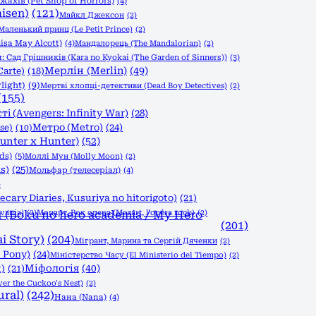
ахів (Pet Shop of Horrors)
(4)
isen)
(121)
Майкл Джексон
(2)
Маленький принц (Le Petit Prince)
(2)
isa May Alcott)
(4)
Мандалорець (The Mandalorian)
(2)
 Сад Грішників (Kara no Kyokai (The Garden of Sinners))
(3)
Мерлін (Merlin)
(49)
Carte)
(18)
light)
(9)
Мертві хлопці-детективи (Dead Boy Detectives)
(2)
(155)
і (Avengers: Infinity War)
(28)
Метро (Metro)
(24)
se)
(10)
nter x Hunter)
(52)
ds)
(5)
Моллі Мун (Molly Moon)
(2)
s)
(25)
Мольфар (телесеріал)
(4)
)
ary Diaries, Kusuriya no hitorigoto)
(21)
vania)
(Boku no hero academia / My Hero
(2)
Моцарт. Рок опера (Mozart, l'opéra rock)
(2)
(201)
i Story)
(204)
Мігрант, Марина та Сергій Дяченки
(2)
 Pony)
(24)
Міністерство Часу (El Ministerio del Tiempo)
(2)
Міфологія
(40)
)
(21)
r the Cuckoo's Nest)
(2)
ral)
(242)
Нана (Nana)
(4)