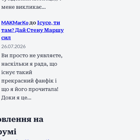
мене викликає…
MAKMarKo
до
Ісусе, ти
там? Дай Стену Маршу
сил
26.07.2026
Ви просто не уявляєте,
наскільки я рада, що
існує такий
прекрасний фанфік і
що я його прочитала!
Доки я це…
влення на
румі