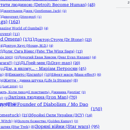
2
тати людиною (Detroit: Become Human)
(48)
)
Джентльмен Джек (Gentleman Jack)
(2)
)
Дивергент (Divergent)
(1)
ngs)
(162)
azing World of Gumball)
(4)
overs)
(11)
od Omens)
(131)
Доктор Стоун (Dr Stone)
(23)
(4)
Доктор Хаус (House, M.D.)
(4)
2)
Доля: Сага Вінкс (Fate: The Winx Saga)
(13)
le 2003)
(2)
Дорогий Еван Хенсен (Dear Evan Hansen)
(4)
rara!!)
(13)
Ді.Ґрей-мен (D.Gray-man)
(20)
Дім, в якому… - Маріам Петросян
(45)
(2)
n)
(8)
Енканто (Encanto)
(10)
Ефект маси (Mass effect)
(6)
Життя - дивна штука (Life Is Strange)
(8)
(4)
 (Lost 2004)
(1)
ають, Коли лиходії повстають), Джианна Дарлінґ
(2)
Залізна людина (Iron Man)
(70)
))
(2)
n wall)
 (The Founder of Diabolism / Mo Dao
(2)
(150)
Homestuck)
(21)
Збройні Сили України (ЗСУ)
(14)
 Witch)
(4)
Золоте божество (Golden Kamuy)
(2)
Зоряні війни (Star wars)
(95)
шлях (Star Trek)
(8)