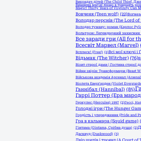
Викрадач дітей (The Child Thief, Дж
Вишнева магія! Якщо в тридцять рок
Magic! Thirty Years of Virginity Can 
Вовченя (Teen wolf)
(22)
Вогнем
Володар перснів (The Lord of 
Володар туману: роман (Карлос Руї
Вольтрон: Легендарний захисник (
Все заради гри (All for t
Всесвіт Марвел (Marvel)
Всі мої ключі і
Всплеск! (Free!)
(2)
Відьмак (The Witcher)
(76)
В
Візит старої дами | Гостина старої д
Війни звірів: Трансформери (Beast Wa
Військова академія Арсенал (Arsena
Віолета Еверґарден (Violet Evergard
Г
Ганнібал (Hannibal)
(85)
Гаррі Поттер (Ера марод
Геркулес (Hercules) 1997
(2)
Гессі, На
Голодні ігри (The Hunger Game
Гордість і упередження (Pride and Pr
Гра в кальмара (Squid game)
Д
Гінтама (Gintama, Срібна душа)
(2)
Дасквуд (Duskwood)
(3)
Двір шипів і троянд (A Court of 