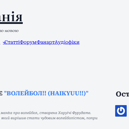
нія
ою мовою
л
Статті
Форум
Фанарт
Аудіофіки
HE
"ВОЛЕЙБОЛ!! (HAIKYUU!!)"
Ост
манґа про волейбол, створена Харуічі Фурудате.
, який вирішив стати чудовим волейболістом, попри