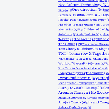
My Chemical Romance
(41)
My 
Neo Culture Technology (NC
One direction
(64)
Out
ninjago
(1)
Portal, Portal 2
(7)
Proje
Persona 5
(1)
Psycho-Pass
(4)
Queen (Рок-гурт)
(4
Rise of the Teenage Mutant Ninja Turtle
Sky: Children of the Lig
Silent Hill 2
(1)
Solarballs
(3)
Sta
Souls (Dark Souls)
(1)
Tekken
(9)
The Arcana
(9)
THE BOY
The Gamer
(13)
The summer Hikaru 
Tom Clancy's Rainbow Six Siege
TXT (Tomorrow X Together
Warhammer Total War
(2)
Watch Dogs
World of Warcraft
(10)
Wut
Worm
(1)
Your Turn to Die — Death Game by Maj
І мертві підуть (The walking d
Історичні постаті
(45)
Істор
Ісус Христос - суперзірка (Jesus Chri
Аватар (Avatar) - Всі серії
(12)
Ав
Агенція Локвуд і Кo (Lock
Академія Аматерасу, Наталія Матолін
Альфа і Омега (Alpha and Omeg
Аліса в Країні Чудес
(2)