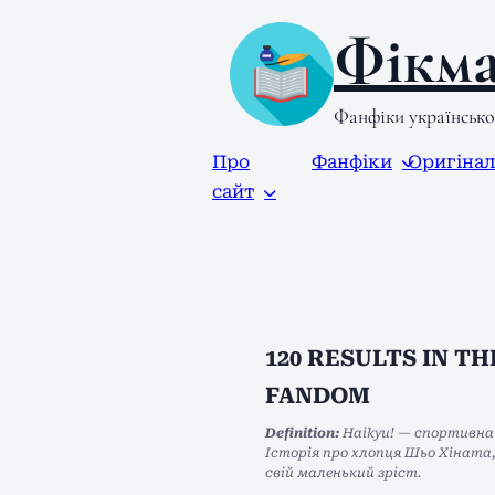
Фікма
Фанфіки українськ
Про
Фанфіки
Оригіна
сайт
120
RESULTS IN T
FANDOM
Definition:
Haikyu! — спортивна 
Історія про хлопця Шьо Хіната
свій маленький зріст.