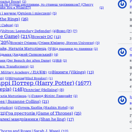
Р
еральд Бром)
(2)
ів ти будеш цнотливим, то станеш чарівником? (Cherry
Н
Make You a Wizard?!)
(2)
в
 і мечем (Ogniem i mieczem)
(5)
the Rings)
(26)
В
с Сафон)
(2)
н
Воно (It)
(7)
Voltron: Legendary Defender)
(4)
he Game)
(215)
Всесвіт DC
(12)
3
(205)
Всесвіт Стівена (Стівен Юніверс, Steven Universe)
(3)
 Ґайя, Наталія Матолінець
(9)
Від пацанки до панянки
(2)
О
ідьмак (Анджей Сапковський)
(4)
п
ами (Der Besuch der alten Dame)
(2)
Вій
(2)
в
rs: Transformers)
(2)
В
Вікинги (Vikings)
(13)
l Military Academy / 烈火军校)
(2)
у
en)
(2)
Вітролом(Wind Breaker)
(1)
в
аррі Поттер (Harry Potter)
(1677)
4
ерів)
(148)
Геллсінґ (Hellsing)
(8)
Говард Філіпс Лавкрафт
(2)
талія Матолінець
(1)
І
s | Suzanne Collins)
(21)
в
ejudice)
(2)
Готель Хазбін (Hazbin Hotel)
(4)
в
(22)
Гра престолів (Game of Thrones)
(25)
Г
алекі мандрівники (Shan he ling)
(17)
с
Thorns and Roses | Sarah J. Maas)
(12)