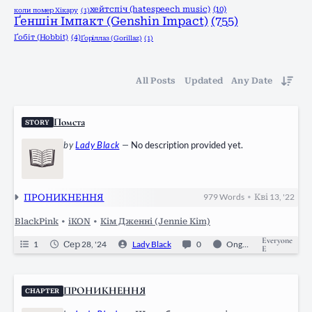
хейтспіч (hatespeech music)
(10)
коли помер Хікару
(1)
Ґеншін Імпакт (Genshin Impact)
(755)
Ґобіт (Hobbit)
(4)
Ґоріллаз (Gorillaz)
(1)
All Posts
Updated
Any Date
Помста
STORY
by
Lady Black
—
No description provided yet.
ПРОНИКНЕННЯ
979
Words
Кві 13, '22
•
BlackPink
•
iKON
•
Кім Дженні (Jennie Kim)
Everyone
1
Сер 28, '24
Lady Black
0
Ongoing
E
ПРОНИКНЕННЯ
CHAPTER