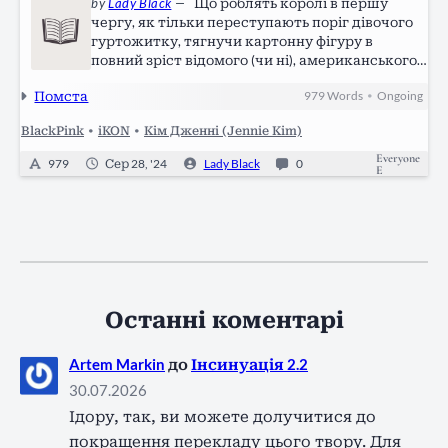
by
Lady Black
—
Що роблять королі в першу
чергу, як тільки переступають поріг дівочого
гуртожитку, тягнучи картонну фігуру в
повний зріст відомого (чи ні), американського
актора? Мабуть, просто видихають, бо не
Помста
979
Words
Ongoing
•
царська справа возити якихось кріпаків, про
існування яких я дізнався чисто…
BlackPink
•
iKON
•
Кім Дженні (Jennie Kim)
Everyone
979
Сер 28, '24
Lady Black
0
E
Останні коментарі
Artem Markin
до
Інсинуація 2.2
30.07.2026
Ідору, так, ви можете долучитися до
покращення перекладу цього твору. Для