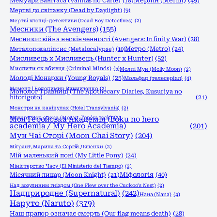
Мерлін (Merlin)
(49)
Мемуари Ванітаса (Vanitas no Carte)
(18)
Мертві до світанку (Dead by Daylight)
(9)
Мертві хлопці-детективи (Dead Boy Detectives)
(2)
Месники (The Avengers)
(155)
Месники: війна нескінченності (Avengers: Infinity War)
(28)
Метро (Metro)
(24)
Металопокаліпсис (Metalocalypse)
(10)
Мисливець х Мисливець (Hunter x Hunter)
(52)
Мислити як вбивця (Criminal Minds)
(5)
Моллі Мун (Molly Moon)
(2)
Молоді Монархи (Young Royals)
(25)
Мольфар (телесеріал)
(4)
Момент | Володимир Винниченко
(2)
Монолог Травниці (The Apothecary Diaries, Kusuriya no
hitorigoto)
(21)
Монстри на канікулах (Hotel Transylvania)
(2)
Моцарт. Рок опера (Mozart, l'opéra rock)
Моя Геройська Академія (Boku no hero
(2)
academia / My Hero Academia)
(201)
Мун Чаі Сторі (Moon Chai Story)
(204)
Мігрант, Марина та Сергій Дяченки
(2)
Мій маленький поні (My Little Pony)
(24)
Міністерство Часу (El Ministerio del Tiempo)
(2)
Міфологія
(40)
Місячний лицар (Moon Knight)
(21)
Над зозулиним гніздом (One Flew over the Cuckoo's Nest)
(2)
Надприродне (Supernatural)
(242)
Нана (Nana)
(4)
Наруто (Naruto)
(379)
Наш прапор означає смерть (Our flag means death)
(28)