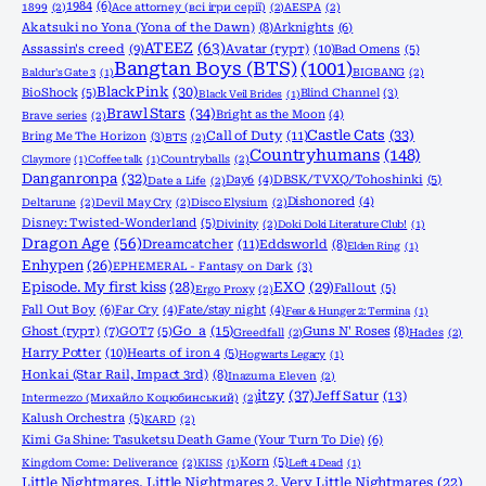
1984
(6)
1899
(2)
Ace attorney (всі ігри серії)
(2)
AESPA
(2)
Akatsuki no Yona (Yona of the Dawn)
(8)
Arknights
(6)
ATEEZ
(63)
Assassin's creed
(9)
Avatar (гурт)
(10)
Bad Omens
(5)
Bangtan Boys (BTS)
(1001)
Baldur's Gate 3
(1)
BIGBANG
(2)
BlackPink
(30)
BioShock
(5)
Blind Channel
(3)
Black Veil Brides
(1)
Brawl Stars
(34)
Bright as the Moon
(4)
Brave series
(2)
Castle Cats
(33)
Call of Duty
(11)
Bring Me The Horizon
(3)
BTS
(2)
Countryhumans
(148)
Claymore
(1)
Coffee talk
(1)
Countryballs
(2)
Danganronpa
(32)
Day6
(4)
DBSK/TVXQ/Tohoshinki
(5)
Date a Life
(2)
Dishonored
(4)
Deltarune
(2)
Devil May Cry
(2)
Disco Elysium
(2)
Disney: Twisted-Wonderland
(5)
Divinity
(2)
Doki Doki Literature Club!
(1)
Dragon Age
(56)
Dreamcatcher
(11)
Eddsworld
(8)
Elden Ring
(1)
Enhypen
(26)
EPHEMERAL - Fantasy on Dark
(3)
Episode. My first kiss
(28)
EXO
(29)
Fallout
(5)
Ergo Proxy
(2)
Fall Out Boy
(6)
Far Cry
(4)
Fate/stay night
(4)
Fear & Hunger 2: Termina
(1)
Go_a
(15)
Ghost (гурт)
(7)
GOT7
(5)
Guns N' Roses
(8)
Greedfall
(2)
Hades
(2)
Harry Potter
(10)
Hearts of iron 4
(5)
Hogwarts Legacy
(1)
Honkai (Star Rail, Impact 3rd)
(8)
Inazuma Eleven
(2)
itzy
(37)
Jeff Satur
(13)
Intermezzo (Михайло Коцюбинський)
(2)
Kalush Orchestra
(5)
KARD
(2)
Kimi Ga Shine: Tasuketsu Death Game (Your Turn To Die)
(6)
Korn
(5)
Kingdom Come: Deliverance
(2)
KISS
(1)
Left 4 Dead
(1)
Little Nightmares, Little Nightmares 2, Very Little Nightmares
(22)