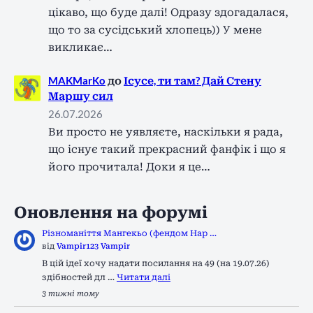
цікаво, що буде далі! Одразу здогадалася,
що то за сусідський хлопець)) У мене
викликає…
MAKMarKo
до
Ісусе, ти там? Дай Стену
Маршу сил
26.07.2026
Ви просто не уявляєте, наскільки я рада,
що існує такий прекрасний фанфік і що я
його прочитала! Доки я це…
Оновлення на форумі
Різноманіття Мангекьо (фендом Нар …
від
Vampir123 Vampir
В цій ідеї хочу надати посилання на 49 (на 19.07.26)
здібностей дл …
Читати далі
3 тижні тому