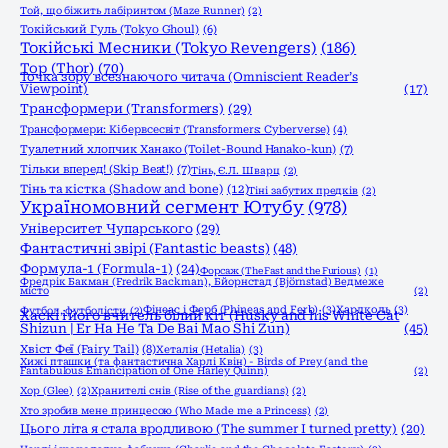
Той, що біжить лабіринтом (Maze Runner)
(2)
Токійський Гуль (Tokyo Ghoul)
(6)
Токійські Месники (Tokyo Revengers)
(186)
Тор (Thor)
(70)
Точка зору всезнаючого читача (Omniscient Reader’s
Viewpoint)
(17)
Трансформери (Transformers)
(29)
Трансформери: Кібервсесвіт (Transformers: Cyberverse)
(4)
Туалетний хлопчик Ханако (Toilet-Bound Hanako-kun)
(7)
Тільки вперед! (Skip Beat!)
(7)
Тінь, Є.Л. Шварц
(2)
Тінь та кістка (Shadow and bone)
(12)
Тіні забутих предків
(2)
Україномовний сегмент Ютубу
(978)
Університет Чупарського
(29)
Фантастичні звірі (Fantastic beasts)
(48)
Формула-1 (Formula-1)
(24)
Форсаж (The Fast and the Furious)
(1)
Фредрік Бакман (Fredrik Backman), Бйорнстад (Björnstad) Ведмеже
місто
(2)
Фінеас і Ферб (Phineas and Ferb)
(3)
Хардколь
(3)
Футбол, футболісти
(2)
Хаскі і його вчитель білий кіт (Husky and his White Cat
Shizun | Er Ha He Ta De Bai Mao Shi Zun)
(45)
Хвіст Феї (Fairy Tail)
(8)
Хеталія (Hetalia)
(3)
Хижі пташки (та фантастична Харлі Квін) - Birds of Prey (and the
Fantabulous Emancipation of One Harley Quinn)
(2)
Хор (Glee)
(2)
Хранителі снів (Rise of the guardians)
(2)
Хто зробив мене принцесою (Who Made me a Princess)
(2)
Цього літа я стала вродливою (The summer I turned pretty)
(20)