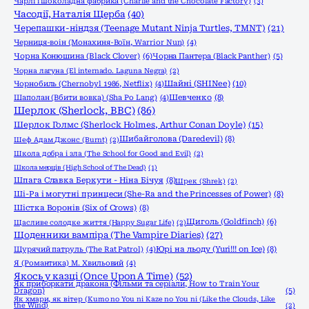
Чарлі і шоколадна фабрика (Charlie and the Chocolate Factory)
(3)
Часодії, Наталія Щерба
(40)
Черепашки-ніндзя (Teenage Mutant Ninja Turtles, TMNT)
(21)
Черниця-воiн (Монахиня-Воïн, Warrior Nun)
(4)
Чорна Конюшина (Black Clover)
(6)
Чорна Пантера (Black Panther)
(5)
Чорна лагуна (El internado. Laguna Negra)
(2)
Шайні (SHINee)
(10)
Чорнобиль (Chernobyl 1986, Netflix)
(4)
Шаполан (Вбити вовка) (Sha Po Lang)
(4)
Шевченко
(8)
Шерлок (Sherlock, ВВС)
(86)
Шерлок Голмс (Sherlock Holmes, Arthur Conan Doyle)
(15)
Шибайголова (Daredevil)
(8)
Шеф Адам Джонс (Burnt)
(2)
Школа добра і зла (The School for Good and Evil)
(2)
Школа мерців (High School of The Dead)
(1)
Шпага Славка Беркути - Ніна Бічуя
(8)
Шрек (Shrek)
(2)
Ші-Ра і могутні принцеси (She-Ra and the Princesses of Power)
(8)
Шістка Воронів (Six of Crows)
(8)
Щиголь (Goldfinch)
(6)
Щасливе солодке життя (Happy Sugar Life)
(2)
Щоденники вампіра (The Vampire Diaries)
(27)
Щурячий патруль (The Rat Patrol)
(4)
Юрі на льоду (Yuri!!! on Ice)
(8)
Я (Романтика) М. Хвильовий
(4)
Якось у казці (Once Upon A Time)
(52)
Як приборкати дракона (Фільми та серіали, How to Train Your
Dragon)
(5)
Як хмари, як вітер (Kumo no You ni Kaze no You ni (Like the Clouds, Like
the Wind)
(2)