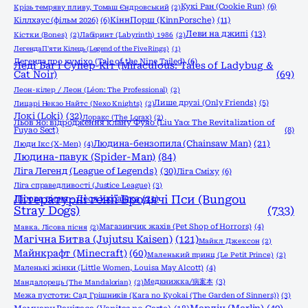
Кукі Ран (Cookie Run)
(6)
Крізь темряву пливу, Томаш Єндровський
(2)
КіннПорш (KinnPorsche)
(11)
Кіллхаус (фільм 2026)
(6)
Леви на джипі
(13)
Кістки (Bones)
(2)
Лабіринт (Labyrinth) 1986
(2)
Легенда П'яти Кілець (Legend of the Five Rings)
(1)
Легенда про куміхо (Tale of the Nine Tailed)
(6)
Леді Баг і Супер-Кіт (Miraculous: Tales of Ladybug &
Cat Noir)
(69)
Леон-кілер / Леон (Léon: The Professional)
(2)
Лише друзі (Only Friends)
(5)
Лицарі Некзо Найтс (Nexo Knights)
(2)
Локі (Loki)
(32)
Лоракс (The Lorax)
(2)
Льов Яо: відродження клану Фуяо (Liu Yao: The Revitalization of
Fuyao Sect)
(8)
Людина-бензопила (Chainsaw Man)
(21)
Люди Ікс (X-Men)
(4)
Людина-павук (Spider-Man)
(84)
Ліга Легенд (League of Legends)
(30)
Ліга Сміху
(6)
Ліга справедливості (Justice League)
(3)
Літературні генії Бродячі Пси (Bungou
Лісова пісня - Леся Українка
(21)
Stray Dogs)
(733)
Магазинчик жахів (Pet Shop of Horrors)
(4)
Мавка. Лісова пісня
(2)
Магічна Битва (Jujutsu Kaisen)
(121)
Майкл Джексон
(2)
Майнкрафт (Minecraft)
(60)
Маленький принц (Le Petit Prince)
(2)
Маленькі жінки (Little Women, Louisa May Alcott)
(4)
Медкнижка/病案本
(3)
Мандалорець (The Mandalorian)
(2)
Межа пустоти: Сад Грішників (Kara no Kyokai (The Garden of Sinners))
(3)