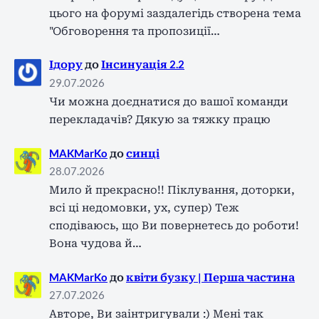
цього на форумі заздалегідь створена тема
"Обговорення та пропозиції…
Ідору
до
Інсинуація 2.2
29.07.2026
Чи можна доєднатися до вашої команди
перекладачів? Дякую за тяжку працю
MAKMarKo
до
синці
28.07.2026
Мило й прекрасно!! Піклування, доторки,
всі ці недомовки, ух, супер) Теж
сподіваюсь, що Ви повернетесь до роботи!
Вона чудова й…
MAKMarKo
до
квіти бузку | Перша частина
27.07.2026
Авторе, Ви заінтригували :) Мені так