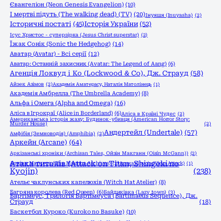
Євангеліон (Neon Genesis Evangelion)
(10)
І мертві підуть (The walking dead) (TV)
(20)
Інуяшя (Inuyasha)
(2)
Історичні постаті
(45)
Історія України
(52)
Ісус Христос - суперзірка (Jesus Christ superstar)
(2)
Їжак Сонік (Sonic the Hedgehog)
(14)
Аватар (Avatar) - Всі серії
(12)
Аватар: Останній захисник (Avatar: The Legend of Aang)
(6)
Агенція Локвуд і Кo (Lockwood & Co), Дж. Страуд
(58)
Айзек Азімов
(2)
Академія Аматерасу, Наталія Матолінець
(1)
Академія Амбрелла (The Umbrella Academy)
(8)
Альфа і Омега (Alpha and Omega)
(16)
Аліса в Ігрокраї (Alice in Borderland)
(6)
Аліса в Країні Чудес
(2)
Американська історія жаху: Будинок-убивця (American Horror Story:
Murder House)
(2)
Андертейл (Undertale)
(57)
Амфібія (Земноводія) (Amphibia)
(2)
Аркейн (Arcane)
(64)
Аркізанські хроніки (Archisan Tales, Ойзін Макганн (Oisín McGann))
(2)
Атака титанів (Attack on Titan, Shingeki no
Архіви Маґнуса (The Magnus Archives)
(2)
Атака вірусів (Virus Attack)
(1)
Kyojin)
(238)
Ательє чаклунських капелюхів (Witch Hat Atelier)
(8)
Багряна королева (Red Queen)
(6)
Байдиківка (Lazy town)
(3)
Бартімеус, Трилогія Бартімеуса (Bartimaeus Sequence), Дж.
Страуд
(18)
Баскетбол Куроко (Kuroko no Basuke)
(10)