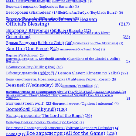
Баффі-винищувачка вампірів (Buffy the Vampire Slayer)
(1)
Безславні виродки (Inglourious Basterds)
(3)
Безсоромні (Shameless)
(15)
Бейблейд: Вибух (Beyblade Burst)
(6)
Берсерк (Berserk)
Благословення небожителів (Heaven
(8)
Бетмен (Batman)
(8)
Official’s Blessing)
(217)
Блогери / Ютубери
(60)
Бліч (Bleach)
(27)
Боруто: нове покоління Наруто (Boruto: Naruto Next
Generations)
(23)
Брама Балдура (Baldur's Gate)
(20)
Бібліотекарі (The Librarians)
(2)
Ван Піс (One Piece)
(94)
Ванпанчмен (One Punch Man)
(1)
Вартові (Watchmen)
(2)
Вартові Цитаделі 1. Бестіарій Акслін (Guardians of the Citadel 1. Axlin’s
Bestiary)
(2)
Вбиваючи Єву (Killing Eve)
(10)
Вбивця демонів (鬼滅の刃 / Demon Slayer: Kimetsu no Yaiba)
(22)
Величне століття. Нова володарка (Muhtesem Yuzyil: Kosem)
(5)
Венздей (Wednesday)
(88)
Версаль (Versailles)
(2)
Весілля вченого Рю
(1)
Викрадач дітей (The Child Thief, Джеральд Бром)
(2)
Вишнева магія! Якщо в тридцять років ти будеш цнотливим, то станеш
чарівником? (Cherry Magic! Thirty Years of Virginity Can Make You a
Wizard?!)
(2)
Вовченя (Teen wolf)
(22)
Вогнем і мечем (Ogniem i mieczem)
(5)
Волейбол!! (Haikyuu!!)
(120)
Володар перснів (The Lord of the Rings)
(26)
Володар туману: роман (Карлос Руїс Сафон)
(2)
Вольтрон: Легендарний захисник (Voltron: Legendary Defender)
(4)
Все заради гри (All for the Game)
(215)
Воно (It)
(7)