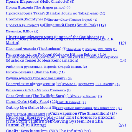
Привіт, Шарлотта! (Hello Charlotte!)
(8)
Принц Драконів (The dragon prince)
(4)
Провокаторка Такаґі (Karakai Jouzu no Takagi-san)
(10)
Прототип (Prototype)
(6)
Проєкт «Схід» (Touhou Project)
(1)
Південний Парк (South Park)
(17)
Проєкт К (K Project)
(4)
Пігмаліон, Б.Шоу
(2)
Пірати Карибського моря (Pirates of the Caribbean)
(9)
Пісня льоду й полум'я (A Song of Ice and Fire | George R. R.
Martin)
(19)
Пісочний чоловік (The Sandman)
(6)
Пітер Пен
(1)
Раунди (ROUNDS)
(1)
Репетитор-кілер Реборн! (Katekyo Hitman Reborn!)
(10)
Реінкарнація безробітного: В інший світ на повному серйозі
(Mushoku Tensei Jobless Reincarnation)
(14)
Рибалчина русалонька, Королів-Старий Василь
(2)
Рибка-бананка (Banana fish)
(11)
Родина Адамсів (The Addams Family)
(4)
Розстріляне відродження
(17)
Ромео і Джульєтта, В. Шекспір
(4)
Русалонька із 7-В - Марина Павленко
(2)
Сага Сутінки (The Twilight Saga)
(13)
Сага про Вінланд
(1)
Саллі Фейс (Sally Face)
(22)
Світ Навиворіт
(2)
Сейлор Мун (Sailor Moon)
(8)
Сексуальне виховання (Sex Education)
(2)
Сильмариліон (The Silmarillion)
(15)
Сестри Грімм, Майкл Баклі
(1)
Система "Врятуй-Себе-Сам" для Головного лиходія
Синя в'язниця (Blue Lock)
(6)
(The Scum Villain's Self-Saving System: Ren Zha
Fanpai Zijiu Xitong)
(57)
Скейт: Безкінечність (SK8 The Infinity)
(31)