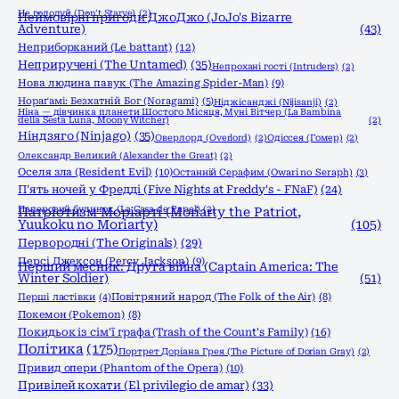
Не голодуй (Don't Starve)
(2)
Неймовірні пригоди ДжоДжо (JoJo's Bizarre
Adventure)
(43)
Неприборканий (Le battant)
(12)
Неприручені (The Untamed)
(35)
Непрохані гості (Intruders)
(2)
Нова людина павук (The Amazing Spider-Man)
(9)
Нораґамі: Безхатній Бог (Noragami)
(5)
Ніджісанджі (Nijisanji)
(2)
Ніна — дівчинка планети Шостого Місяця, Муні Вітчер (La Bambina
della Sesta Luna, Moony Witcher)
(2)
Ніндзяго (Ninjago)
(35)
Оверлорд (Overlord)
(2)
Одіссея (Гомер)
(2)
Олександр Великий (Alexander the Great)
(2)
Оселя зла (Resident Evil)
(10)
Останній Серафим (Owari no Seraph)
(3)
П'ять ночей у Фредді (Five Nights at Freddy's - FNaF)
(24)
Паперовий будинок (La Casa de Papel)
(2)
Патріотизм Моріарті (Moriarty the Patriot,
Yuukoku no Moriarty)
(105)
Первородні (The Originals)
(29)
Персі Джексон (Percy Jackson)
(9)
Перший месник: Друга війна (Captain America: The
Winter Soldier)
(51)
Перші ластівки
(4)
Повітряний народ (The Folk of the Air)
(8)
Покемон (Pokemon)
(8)
Покидьок із сім'ї графа (Trash of the Count's Family)
(16)
Політика
(175)
Портрет Доріана Грея (The Picture of Dorian Gray)
(2)
Привид опери (Phantom of the Opera)
(10)
Привілей кохати (El privilegio de amar)
(33)