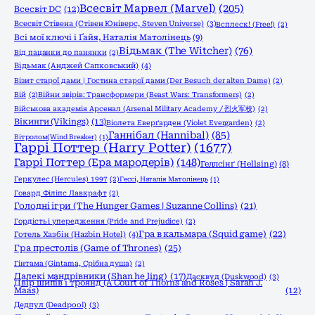
Всесвіт Марвел (Marvel)
(205)
Всесвіт DC
(12)
Всесвіт Стівена (Стівен Юніверс, Steven Universe)
(3)
Всплеск! (Free!)
(2)
Всі мої ключі і Ґайя, Наталія Матолінець
(9)
Відьмак (The Witcher)
(76)
Від пацанки до панянки
(2)
Відьмак (Анджей Сапковський)
(4)
Візит старої дами | Гостина старої дами (Der Besuch der alten Dame)
(2)
Вій
(2)
Війни звірів: Трансформери (Beast Wars: Transformers)
(2)
Військова академія Арсенал (Arsenal Military Academy / 烈火军校)
(2)
Вікинги (Vikings)
(13)
Віолета Еверґарден (Violet Evergarden)
(2)
Ганнібал (Hannibal)
(85)
Вітролом(Wind Breaker)
(1)
Гаррі Поттер (Harry Potter)
(1677)
Гаррі Поттер (Ера мародерів)
(148)
Геллсінґ (Hellsing)
(8)
Геркулес (Hercules) 1997
(2)
Гессі, Наталія Матолінець
(1)
Говард Філіпс Лавкрафт
(2)
Голодні ігри (The Hunger Games | Suzanne Collins)
(21)
Гордість і упередження (Pride and Prejudice)
(2)
Гра в кальмара (Squid game)
(22)
Готель Хазбін (Hazbin Hotel)
(4)
Гра престолів (Game of Thrones)
(25)
Гінтама (Gintama, Срібна душа)
(2)
Далекі мандрівники (Shan he ling)
(17)
Дасквуд (Duskwood)
(3)
Двір шипів і троянд (A Court of Thorns and Roses | Sarah J.
Maas)
(12)
Дедпул (Deadpool)
(3)