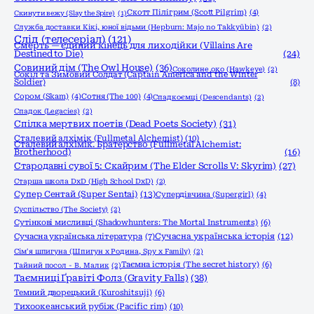
Скотт Пілігрим (Scott Pilgrim)
(4)
Скинути вежу (Slay the Spire)
(1)
Служба доставки Кікі, юної відьми (Hepburn: Majo no Takkyūbin)
(2)
Слід (телесеріал)
(121)
Смерть — єдиний кінець для лиходійки (Villains Are
Destined to Die)
(24)
Совиний дім (The Owl House)
(36)
Соколине око (Hawkeye)
(2)
Сокіл та Зимовий Солдат (Captain America and the Winter
Soldier)
(8)
Сором (Skam)
(4)
Сотня (The 100)
(4)
Спадкоємці (Descendants)
(2)
Спадок (Legacies)
(2)
Спілка мертвих поетів (Dead Poets Society)
(31)
Сталевий алхімік (Fullmetal Alchemist)
(10)
Сталевий алхімік. Братерство (Fullmetal Alchemist:
Brotherhood)
(16)
Стародавні сувої 5: Скайрим (The Elder Scrolls V: Skyrim)
(27)
Старша школа DxD (High School DxD)
(2)
Супер Сентай (Super Sentai)
(13)
Супердівчина (Supergirl)
(4)
Суспільство (The Society)
(2)
Сутінкові мисливці (Shadowhunters: The Mortal Instruments)
(6)
Сучасна українська історія
(12)
Сучасна українська література
(7)
Сім'я шпигуна (Шпигун x Родина, Spy x Family)
(2)
Таємна історія (The secret history)
(6)
Тайний посол - В. Малик
(2)
Таємниці Ґравіті Фолз (Gravity Falls)
(38)
Темний дворецький (Kuroshitsuji)
(6)
Тихоокеанський рубіж (Pacific rim)
(10)