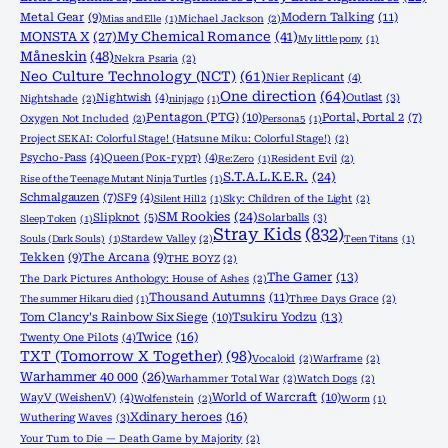
Metal Gear
(9)
Modern Talking
(11)
Mias and Elle
(1)
Michael Jackson
(2)
MONSTA X
(27)
My Chemical Romance
(41)
My little pony
(1)
Måneskin
(48)
Nekra Psaria
(2)
Neo Culture Technology (NCT)
(61)
Nier Replicant
(4)
One direction
(64)
Nightwish
(4)
Outlast
(3)
Nightshade
(2)
ninjago
(1)
Pentagon (PTG)
(10)
Portal, Portal 2
(7)
Oxygen Not Included
(2)
Persona 5
(1)
Project SEKAI: Colorful Stage! (Hatsune Miku: Colorful Stage!)
(2)
Psycho-Pass
(4)
Queen (Рок-гурт)
(4)
Re:Zero
(1)
Resident Evil
(2)
S.T.A.L.K.E.R.
(24)
Rise of the Teenage Mutant Ninja Turtles
(1)
Schmalgauzen
(7)
SF9
(4)
Silent Hill 2
(1)
Sky: Children of the Light
(2)
SM Rookies
(24)
Slipknot
(5)
Solarballs
(3)
Sleep Token
(1)
Stray Kids
(832)
Souls (Dark Souls)
(1)
Stardew Valley
(2)
Teen Titans
(1)
Tekken
(9)
The Arcana
(9)
THE BOYZ
(2)
The Gamer
(13)
The Dark Pictures Anthology: House of Ashes
(2)
Thousand Autumns
(11)
The summer Hikaru died
(1)
Three Days Grace
(2)
Tom Clancy's Rainbow Six Siege
(10)
Tsukiru Yodzu
(13)
Twice
(16)
Twenty One Pilots
(4)
TXT (Tomorrow X Together)
(98)
Vocaloid
(2)
Warframe
(2)
Warhammer 40 000
(26)
Warhammer Total War
(2)
Watch Dogs
(2)
World of Warcraft
(10)
WayV (WeishenV)
(4)
Wolfenstein
(2)
Worm
(1)
Xdinary heroes
(16)
Wuthering Waves
(3)
Your Turn to Die — Death Game by Majority
(2)