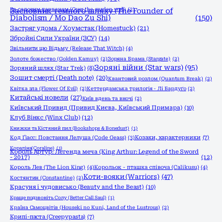
За садовим парканом (Over the garden wall)
Засновник темного шляху (The Founder of
(2)
Diabolism / Mo Dao Zu Shi)
(150)
Застряг удома / Хоумстак (Homestuck)
(21)
Збройні Сили України (ЗСУ)
(14)
Звільнити цю Відьму (Release That Witch)
(4)
Золоте божество (Golden Kamuy)
(2)
Зоряна Брама (Stargate)
(2)
Зоряні війни (Star wars)
(95)
Зоряний шлях (Star Trek)
(8)
Зошит смерті (Death note)
(20)
Квантовий розлом (Quantum Break)
(2)
Квітка зла (Flower Of Evil)
(2)
Кеттердамська трилогія - Лі Бардуґо
(2)
Китайські новели
(27)
Київ вдень та вночі
(2)
Київський Привид (Привид Києва, Київський Примара)
(10)
Клуб Вінкс (Winx Club)
(12)
Книжки та Кістяний пил (Bookshops & Bonedust)
(1)
Код Ґіасс: Повстання Лелуша (Code Geass)
(3)
Козаки, характерники
(7)
Кораліна(Coraline)
(1)
Король Артур: Легенда меча (King Arthur: Legend of the Sword
- 2017)
(12)
Король Лев (The Lion King)
(4)
Корольок - пташка співоча (Calikusu)
(4)
Коти-вояки (Warriors)
(47)
Костянтин (Constantine)
(2)
Красуня і чудовисько (Beauty and the Beast)
(10)
Краще подзвоніть Солу (Better Call Saul)
(1)
Країна Самоцвітів (Houseki no Kuni, Land of the Lustrous)
(2)
Крипі-паста (Creepypasta)
(7)