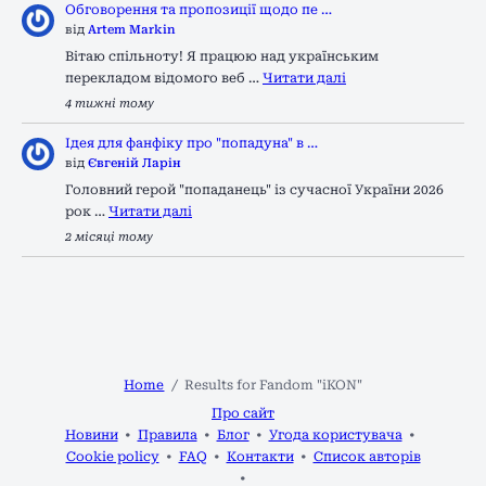
Обговорення та пропозиції щодо пе …
від
Artem Markin
Вітаю спільноту! Я працюю над українським
перекладом відомого веб …
Читати далі
4 тижні тому
Ідея для фанфіку про "попадуна" в …
від
Євгеній Ларін
Головний герой "попаданець" із сучасної України 2026
рок …
Читати далі
2 місяці тому
Home
Results for Fandom "iKON"
Про сайт
Новини
Правила
Блог
Угода користувача
Cookie policy
FAQ
Контакти
Список авторів