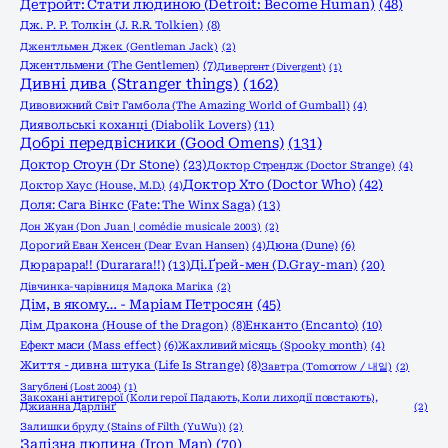
Детройт: Стати людиною (Detroit: Become Human)
(48)
Дж. Р. Р. Толкін (J. R.R. Tolkien)
(8)
Джентльмен Джек (Gentleman Jack)
(2)
Джентльмени (The Gentlemen)
(7)
Дивергент (Divergent)
(1)
Дивні дива (Stranger things)
(162)
Дивовижний Світ Гамбола (The Amazing World of Gumball)
(4)
Диявольські коханці (Diabolik Lovers)
(11)
Добрі передвісники (Good Omens)
(131)
Доктор Стоун (Dr Stone)
(23)
Доктор Стрендж (Doctor Strange)
(4)
Доктор Хто (Doctor Who)
(42)
Доктор Хаус (House, M.D.)
(4)
Доля: Сага Вінкс (Fate: The Winx Saga)
(13)
Дон Жуан (Don Juan | comédie musicale 2003)
(2)
Дорогий Еван Хенсен (Dear Evan Hansen)
(4)
Дюна (Dune)
(6)
Дюрарара!! (Durarara!!)
(13)
Ді.Ґрей-мен (D.Gray-man)
(20)
Дівчинка-чарівниця Мадока Магіка
(2)
Дім, в якому… - Маріам Петросян
(45)
Енканто (Encanto)
(10)
Дім Дракона (House of the Dragon)
(8)
Ефект маси (Mass effect)
(6)
Жахливий місяць (Spooky month)
(4)
Життя - дивна штука (Life Is Strange)
(8)
Завтра (Tomorrow / 내일)
(2)
Загублені (Lost 2004)
(1)
Закохані антигерої (Коли герої Падають, Коли лиходії повстають),
Джианна Дарлінґ
(2)
Залишки бруду (Stains of Filth (YuWu))
(2)
Залізна людина (Iron Man)
(70)