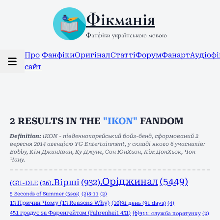
Фікманія
Фанфіки українською мовою
Про
Фанфіки
Оригінал
Статті
Форум
Фанарт
Аудіоф
сайт
2
RESULTS IN THE
"IKON"
FANDOM
Definition:
iKON - південнокорейський бойз-бенд, сформований 2
вересня 2014 агенцією YG Entertainment, у складі якого 6 учасників:
Bobby, Кім ДжинХван, Ку Джуне, Сон ЮнХьон, Кім ДонХьок, Чон
Чану.
.Оріджинал
(5449)
.Вірші
(932)
(G)I-DLE
(26)
5 Seconds of Summer (5sos)
(2)
8:11
(2)
13 Причин Чому (13 Reasons Why)
(10)
91 день (91 days)
(4)
451 градус за Фаренгейтом (Fahrenheit 451)
(6)
911: служба порятунку
(2)