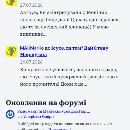
27.07.2026
Авторе, Ви заінтригували :) Мені так
цікаво, що буде далі! Одразу здогадалася,
що то за сусідський хлопець)) У мене
викликає…
MAKMarKo
до
Ісусе, ти там? Дай Стену
Маршу сил
26.07.2026
Ви просто не уявляєте, наскільки я рада,
що існує такий прекрасний фанфік і що я
його прочитала! Доки я це…
Оновлення на форумі
Різноманіття Мангекьо (фендом Нар …
від
Vampir123 Vampir
В цій ідеї хочу надати посилання на 49 (на 19.07.26)
здібностей дл …
Читати далі