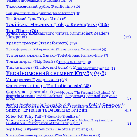
Темний дворецький (Kuroshitsuji)
(6)
Тихоокеанський рубіж (Pacific rim)
(10)
Той, що біжить лабіринтом (Maze Runner)
(2)
Токійський Гуль (Tokyo Ghoul)
(6)
Токійські Месники (Tokyo Revengers)
(186)
Тор (Thor)
(70)
Точка зору всезнаючого читача (Omniscient Reader’s
Viewpoint)
(17)
Трансформери (Transformers)
(29)
Трансформери: Кібервсесвіт (Transformers: Cyberverse)
(4)
Туалетний хлопчик Ханако (Toilet-Bound Hanako-kun)
(7)
Тільки вперед! (Skip Beat!)
(7)
Тінь, Є.Л. Шварц
(2)
Тінь та кістка (Shadow and bone)
(12)
Тіні забутих предків
(2)
Україномовний сегмент Ютубу
(978)
Університет Чупарського
(29)
Фантастичні звірі (Fantastic beasts)
(48)
Формула-1 (Formula-1)
(24)
Форсаж (The Fast and the Furious)
(1)
Фредрік Бакман (Fredrik Backman), Бйорнстад (Björnstad) Ведмеже
місто
(2)
Фінеас і Ферб (Phineas and Ferb)
(3)
Хардколь
(3)
Футбол, футболісти
(2)
Хаскі і його вчитель білий кіт (Husky and his White Cat
Shizun | Er Ha He Ta De Bai Mao Shi Zun)
(45)
Хвіст Феї (Fairy Tail)
(8)
Хеталія (Hetalia)
(3)
Хижі пташки (та фантастична Харлі Квін) - Birds of Prey (and the
Fantabulous Emancipation of One Harley Quinn)
(2)
Хор (Glee)
(2)
Хранителі снів (Rise of the guardians)
(2)
Хто зробив мене принцесою (Who Made me a Princess)
(2)