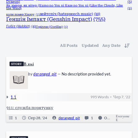
Dragon)
(5)
Як хмари, як вітер (Kumo no You ni Kaze no You ni (Like the Clouds, Like
the Wind)
(2)
хейтспіч (hatespeech music)
(10)
коли помер Хікару
(1)
Ґеншін Імпакт (Genshin Impact)
(755)
Ґобіт (Hobbit)
(4)
Ґоріллаз (Gorillaz)
(1)
All Posts
Updated
Any Date
В ямі
STORY
by
deranged_pit
—
No description provided yet.
1.1
995
Words
Чер 7, '22
•
911: служба порятунку
Everyone
1
Сер 28, '24
deranged_pit
1
Ongoing
E