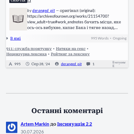
1.1
CHAPTER
by
deranged_pit
—
оригінал (original):
https://archiveofourown.org/works/21154700?
view_adult=true#work_endnotes бачить місце, яке
ось-ось вибухне, хапає Бака і тягне назад,
виводячи їх обох з рівноваги і, на жаль,
В ямі
995
Words
Ongoing
•
падаючи в яму. Найгірше те, що яма має
майже точну форму людини, а руки Едді
911: служба порятунку
•
Натяки на секс
•
затиснуті під Баком з того місця, де він
Нецензурна лексика
•
Рейтинг за лексику
схопив…
Everyone
995
Сер 28, '24
deranged_pit
1
E
Останні коментарі
Artem Markin
до
Інсинуація 2.2
30.07.2026