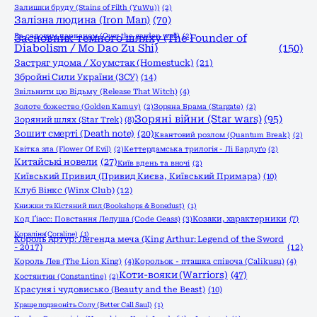
Залишки бруду (Stains of Filth (YuWu))
(2)
Залізна людина (Iron Man)
(70)
За садовим парканом (Over the garden wall)
Засновник темного шляху (The Founder of
(2)
Diabolism / Mo Dao Zu Shi)
(150)
Застряг удома / Хоумстак (Homestuck)
(21)
Збройні Сили України (ЗСУ)
(14)
Звільнити цю Відьму (Release That Witch)
(4)
Золоте божество (Golden Kamuy)
(2)
Зоряна Брама (Stargate)
(2)
Зоряні війни (Star wars)
(95)
Зоряний шлях (Star Trek)
(8)
Зошит смерті (Death note)
(20)
Квантовий розлом (Quantum Break)
(2)
Квітка зла (Flower Of Evil)
(2)
Кеттердамська трилогія - Лі Бардуґо
(2)
Китайські новели
(27)
Київ вдень та вночі
(2)
Київський Привид (Привид Києва, Київський Примара)
(10)
Клуб Вінкс (Winx Club)
(12)
Книжки та Кістяний пил (Bookshops & Bonedust)
(1)
Код Ґіасс: Повстання Лелуша (Code Geass)
(3)
Козаки, характерники
(7)
Кораліна(Coraline)
(1)
Король Артур: Легенда меча (King Arthur: Legend of the Sword
- 2017)
(12)
Король Лев (The Lion King)
(4)
Корольок - пташка співоча (Calikusu)
(4)
Коти-вояки (Warriors)
(47)
Костянтин (Constantine)
(2)
Красуня і чудовисько (Beauty and the Beast)
(10)
Краще подзвоніть Солу (Better Call Saul)
(1)