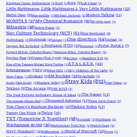
Korn
(5)
Kingdom Come: Deliverance
(2)
KISS
(1)
Left 4 Dead
(1)
Little Nightmares, Little Nightmares 2, Very Little Nightmares
(22)
Metal Gear
(9)
Modern Talking
(11)
Mias and Elle
(1)
Michael Jackson
(2)
MONSTA X
(27)
My Chemical Romance
(41)
My little pony
(1)
Måneskin
(48)
Nekra Psaria
(2)
Neo Culture Technology (NCT)
(61)
Nier Replicant
(4)
One direction
(64)
Nightwish
(4)
Outlast
(3)
Nightshade
(2)
ninjago
(1)
Pentagon (PTG)
(10)
Portal, Portal 2
(7)
Oxygen Not Included
(2)
Persona 5
(1)
Project SEKAI: Colorful Stage! (Hatsune Miku: Colorful Stage!)
(2)
Psycho-Pass
(4)
Queen (Рок-гурт)
(4)
Re:Zero
(1)
Resident Evil
(2)
S.T.A.L.K.E.R.
(24)
Rise of the Teenage Mutant Ninja Turtles
(1)
Schmalgauzen
(7)
SF9
(4)
Silent Hill 2
(1)
Sky: Children of the Light
(2)
SM Rookies
(24)
Slipknot
(5)
Solarballs
(3)
Sleep Token
(1)
Stray Kids
(832)
Souls (Dark Souls)
(1)
Stardew Valley
(2)
Teen Titans
(1)
Tekken
(9)
The Arcana
(9)
THE BOYZ
(2)
The Gamer
(13)
The Dark Pictures Anthology: House of Ashes
(2)
Thousand Autumns
(11)
The summer Hikaru died
(1)
Three Days Grace
(2)
Tom Clancy's Rainbow Six Siege
(10)
Tsukiru Yodzu
(13)
Twice
(16)
Twenty One Pilots
(4)
TXT (Tomorrow X Together)
(98)
Vocaloid
(2)
Warframe
(2)
Warhammer 40 000
(26)
Warhammer Total War
(2)
Watch Dogs
(2)
World of Warcraft
(10)
WayV (WeishenV)
(4)
Wolfenstein
(2)
Worm
(1)