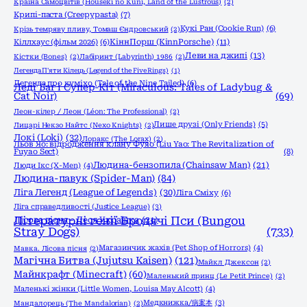
Країна Самоцвітів (Houseki no Kuni, Land of the Lustrous)
(2)
Крипі-паста (Creepypasta)
(7)
Кукі Ран (Cookie Run)
(6)
Крізь темряву пливу, Томаш Єндровський
(2)
КіннПорш (KinnPorsche)
(11)
Кіллхаус (фільм 2026)
(6)
Леви на джипі
(13)
Кістки (Bones)
(2)
Лабіринт (Labyrinth) 1986
(2)
Легенда П'яти Кілець (Legend of the Five Rings)
(1)
Легенда про куміхо (Tale of the Nine Tailed)
(6)
Леді Баг і Супер-Кіт (Miraculous: Tales of Ladybug &
Cat Noir)
(69)
Леон-кілер / Леон (Léon: The Professional)
(2)
Лише друзі (Only Friends)
(5)
Лицарі Некзо Найтс (Nexo Knights)
(2)
Локі (Loki)
(32)
Лоракс (The Lorax)
(2)
Льов Яо: відродження клану Фуяо (Liu Yao: The Revitalization of
Fuyao Sect)
(8)
Людина-бензопила (Chainsaw Man)
(21)
Люди Ікс (X-Men)
(4)
Людина-павук (Spider-Man)
(84)
Ліга Легенд (League of Legends)
(30)
Ліга Сміху
(6)
Ліга справедливості (Justice League)
(3)
Літературні генії Бродячі Пси (Bungou
Лісова пісня - Леся Українка
(21)
Stray Dogs)
(733)
Магазинчик жахів (Pet Shop of Horrors)
(4)
Мавка. Лісова пісня
(2)
Магічна Битва (Jujutsu Kaisen)
(121)
Майкл Джексон
(2)
Майнкрафт (Minecraft)
(60)
Маленький принц (Le Petit Prince)
(2)
Маленькі жінки (Little Women, Louisa May Alcott)
(4)
Медкнижка/病案本
(3)
Мандалорець (The Mandalorian)
(2)