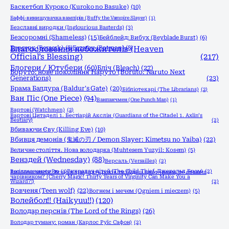
Баскетбол Куроко (Kuroko no Basuke)
(10)
Баффі-винищувачка вампірів (Buffy the Vampire Slayer)
(1)
Безславні виродки (Inglourious Basterds)
(3)
Безсоромні (Shameless)
(15)
Бейблейд: Вибух (Beyblade Burst)
(6)
Берсерк (Berserk)
Благословення небожителів (Heaven
(8)
Бетмен (Batman)
(8)
Official’s Blessing)
(217)
Блогери / Ютубери
(60)
Бліч (Bleach)
(27)
Боруто: нове покоління Наруто (Boruto: Naruto Next
Generations)
(23)
Брама Балдура (Baldur's Gate)
(20)
Бібліотекарі (The Librarians)
(2)
Ван Піс (One Piece)
(94)
Ванпанчмен (One Punch Man)
(1)
Вартові (Watchmen)
(2)
Вартові Цитаделі 1. Бестіарій Акслін (Guardians of the Citadel 1. Axlin’s
Bestiary)
(2)
Вбиваючи Єву (Killing Eve)
(10)
Вбивця демонів (鬼滅の刃 / Demon Slayer: Kimetsu no Yaiba)
(22)
Величне століття. Нова володарка (Muhtesem Yuzyil: Kosem)
(5)
Венздей (Wednesday)
(88)
Версаль (Versailles)
(2)
Весілля вченого Рю
(1)
Викрадач дітей (The Child Thief, Джеральд Бром)
(2)
Вишнева магія! Якщо в тридцять років ти будеш цнотливим, то станеш
чарівником? (Cherry Magic! Thirty Years of Virginity Can Make You a
Wizard?!)
(2)
Вовченя (Teen wolf)
(22)
Вогнем і мечем (Ogniem i mieczem)
(5)
Волейбол!! (Haikyuu!!)
(120)
Володар перснів (The Lord of the Rings)
(26)
Володар туману: роман (Карлос Руїс Сафон)
(2)