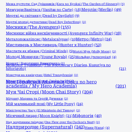
Межа пустоти: Сад Грішників (Kara no Kyokai (The Garden of Sinners))
(3)
Мерлін (Merlin)
(49)
Мемуари Ванітаса (Vanitas no Carte)
(18)
Мертві до світанку (Dead by Daylight)
(9)
Мертві хлопці-детективи (Dead Boy Detectives)
(2)
Месники (The Avengers)
(155)
Месники: війна нескінченності (Avengers: Infinity War)
(28)
Метро (Metro)
(24)
Металопокаліпсис (Metalocalypse)
(10)
Мисливець х Мисливець (Hunter x Hunter)
(52)
Мислити як вбивця (Criminal Minds)
(5)
Моллі Мун (Molly Moon)
(2)
Молоді Монархи (Young Royals)
(25)
Мольфар (телесеріал)
(4)
Момент | Володимир Винниченко
(2)
Монолог Травниці (The Apothecary Diaries, Kusuriya no
hitorigoto)
(21)
Монстри на канікулах (Hotel Transylvania)
(2)
Моцарт. Рок опера (Mozart, l'opéra rock)
Моя Геройська Академія (Boku no hero
(2)
academia / My Hero Academia)
(201)
Мун Чаі Сторі (Moon Chai Story)
(204)
Мігрант, Марина та Сергій Дяченки
(2)
Мій маленький поні (My Little Pony)
(24)
Міністерство Часу (El Ministerio del Tiempo)
(2)
Міфологія
(40)
Місячний лицар (Moon Knight)
(21)
Над зозулиним гніздом (One Flew over the Cuckoo's Nest)
(2)
Надприродне (Supernatural)
(242)
Нана (Nana)
(4)