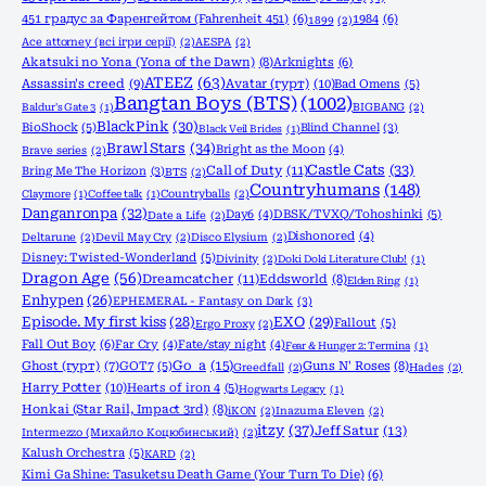
451 градус за Фаренгейтом (Fahrenheit 451)
(6)
1984
(6)
1899
(2)
Ace attorney (всі ігри серії)
(2)
AESPA
(2)
Akatsuki no Yona (Yona of the Dawn)
(8)
Arknights
(6)
ATEEZ
(63)
Assassin's creed
(9)
Avatar (гурт)
(10)
Bad Omens
(5)
Bangtan Boys (BTS)
(1002)
Baldur's Gate 3
(1)
BIGBANG
(2)
BlackPink
(30)
BioShock
(5)
Blind Channel
(3)
Black Veil Brides
(1)
Brawl Stars
(34)
Bright as the Moon
(4)
Brave series
(2)
Castle Cats
(33)
Call of Duty
(11)
Bring Me The Horizon
(3)
BTS
(2)
Countryhumans
(148)
Claymore
(1)
Coffee talk
(1)
Countryballs
(2)
Danganronpa
(32)
Day6
(4)
DBSK/TVXQ/Tohoshinki
(5)
Date a Life
(2)
Dishonored
(4)
Deltarune
(2)
Devil May Cry
(2)
Disco Elysium
(2)
Disney: Twisted-Wonderland
(5)
Divinity
(2)
Doki Doki Literature Club!
(1)
Dragon Age
(56)
Dreamcatcher
(11)
Eddsworld
(8)
Elden Ring
(1)
Enhypen
(26)
EPHEMERAL - Fantasy on Dark
(3)
Episode. My first kiss
(28)
EXO
(29)
Fallout
(5)
Ergo Proxy
(2)
Fall Out Boy
(6)
Far Cry
(4)
Fate/stay night
(4)
Fear & Hunger 2: Termina
(1)
Go_a
(15)
Ghost (гурт)
(7)
GOT7
(5)
Guns N' Roses
(8)
Greedfall
(2)
Hades
(2)
Harry Potter
(10)
Hearts of iron 4
(5)
Hogwarts Legacy
(1)
Honkai (Star Rail, Impact 3rd)
(8)
iKON
(2)
Inazuma Eleven
(2)
itzy
(37)
Jeff Satur
(13)
Intermezzo (Михайло Коцюбинський)
(2)
Kalush Orchestra
(5)
KARD
(2)
Kimi Ga Shine: Tasuketsu Death Game (Your Turn To Die)
(6)