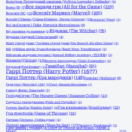
Вольтрон: Легендарний захисник (Voltron: Legendary Defender)
(4)
Все заради гри (All for the Game)
(215)
Воно (It)
(7)
Всесвіт Марвел (Marvel)
(205)
Всесвіт DC
(12)
Всесвіт Стівена (Стівен Юніверс, Steven Universe)
(3)
Всплеск! (Free!)
(2)
Всі мої ключі і Ґайя, Наталія Матолінець
(9)
Відьмак (The Witcher)
(76)
Від пацанки до панянки
(2)
Відьмак (Анджей Сапковський)
(4)
Візит старої дами | Гостина старої дами (Der Besuch der alten Dame)
(2)
Вій
(2)
Війни звірів: Трансформери (Beast Wars: Transformers)
(2)
Військова академія Арсенал (Arsenal Military Academy / 烈火军校)
(2)
Вікинги (Vikings)
(13)
Віолета Еверґарден (Violet Evergarden)
(2)
Ганнібал (Hannibal)
(85)
Вітролом(Wind Breaker)
(1)
Гаррі Поттер (Harry Potter)
(1677)
Гаррі Поттер (Ера мародерів)
(148)
Геллсінґ (Hellsing)
(8)
Геркулес (Hercules) 1997
(2)
Гессі, Наталія Матолінець
(1)
Говард Філіпс Лавкрафт
(2)
Голодні ігри (The Hunger Games | Suzanne Collins)
(21)
Гордість і упередження (Pride and Prejudice)
(2)
Гра в кальмара (Squid game)
(22)
Готель Хазбін (Hazbin Hotel)
(4)
Гра престолів (Game of Thrones)
(25)
Гінтама (Gintama, Срібна душа)
(2)
Далекі мандрівники (Shan he ling)
(17)
Дасквуд (Duskwood)
(3)
Двір шипів і троянд (A Court of Thorns and Roses | Sarah J.
Maas)
(12)