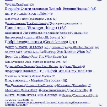
Дедпул (Deadpool)
(3)
Детройт: Стати людиною (Detroit: Become Human)
(48)
Дж. Р. Р. Толкін (J. R.R. Tolkien)
(8)
Джентльмен Джек (Gentleman Jack)
(2)
Джентльмени (The Gentlemen)
(7)
Дивергент (Divergent)
(1)
Дивні дива (Stranger things)
(162)
Дивовижний Світ Гамбола (The Amazing World of Gumball)
(4)
Диявольські коханці (Diabolik Lovers)
(11)
Добрі передвісники (Good Omens)
(131)
Доктор Стоун (Dr Stone)
(23)
Доктор Стрендж (Doctor Strange)
(4)
Доктор Хто (Doctor Who)
(42)
Доктор Хаус (House, M.D.)
(4)
Доля: Сага Вінкс (Fate: The Winx Saga)
(13)
Дон Жуан (Don Juan | comédie musicale 2003)
(2)
Дорогий Еван Хенсен (Dear Evan Hansen)
(4)
Дюна (Dune)
(6)
Дюрарара!! (Durarara!!)
(13)
Ді.Ґрей-мен (D.Gray-man)
(20)
Дівчинка-чарівниця Мадока Магіка
(2)
Дім, в якому… - Маріам Петросян
(45)
Енканто (Encanto)
(10)
Дім Дракона (House of the Dragon)
(8)
Ефект маси (Mass effect)
(6)
Жахливий місяць (Spooky month)
(4)
Життя - дивна штука (Life Is Strange)
(8)
Завтра (Tomorrow / 내일)
(2)
Загублені (Lost 2004)
(1)
Закохані антигерої (Коли герої Падають, Коли лиходії повстають),
Джианна Дарлінґ
(2)