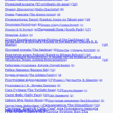
Привілей кохати (El privilegio de amar)
(33)
Привіт, Шарлотта! (Hello Charlotte!)
(8)
Принц Драконів (The dragon prince)
(4)
Провокаторка Такаґі (Karakai Jouzu no Takagi-san)
(10)
Прототип (Prototype)
(6)
Проєкт «Схід» (Touhou Project)
(1)
Південний Парк (South Park)
(17)
Проєкт К (K Project)
(4)
Пігмаліон, Б.Шоу
(2)
Пірати Карибського моря (Pirates of the Caribbean)
(9)
Пісня льоду й полум'я (A Song of Ice and Fire | George R. R.
Martin)
(19)
Пісочний чоловік (The Sandman)
(6)
Пітер Пен
(1)
Раунди (ROUNDS)
(1)
Репетитор-кілер Реборн! (Katekyo Hitman Reborn!)
(10)
Реінкарнація безробітного: В інший світ на повному серйозі
(Mushoku Tensei Jobless Reincarnation)
(14)
Рибалчина русалонька, Королів-Старий Василь
(2)
Рибка-бананка (Banana fish)
(11)
Родина Адамсів (The Addams Family)
(4)
Розстріляне відродження
(17)
Ромео і Джульєтта, В. Шекспір
(4)
Русалонька із 7-В - Марина Павленко
(2)
Сага Сутінки (The Twilight Saga)
(13)
Сага про Вінланд
(1)
Саллі Фейс (Sally Face)
(22)
Світ Навиворіт
(2)
Сейлор Мун (Sailor Moon)
(8)
Сексуальне виховання (Sex Education)
(2)
Сильмариліон (The Silmarillion)
(15)
Сестри Грімм, Майкл Баклі
(1)
Система "Врятуй-Себе-Сам" для Головного лиходія
Синя в'язниця (Blue Lock)
(6)
(The Scum Villain's Self-Saving System: Ren Zha