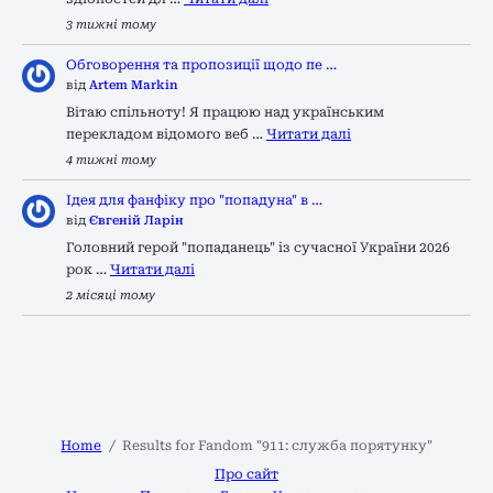
3 тижні тому
Обговорення та пропозиції щодо пе …
від
Artem Markin
Вітаю спільноту! Я працюю над українським
перекладом відомого веб …
Читати далі
4 тижні тому
Ідея для фанфіку про "попадуна" в …
від
Євгеній Ларін
Головний герой "попаданець" із сучасної України 2026
рок …
Читати далі
2 місяці тому
Home
Results for Fandom "911: служба порятунку"
Про сайт