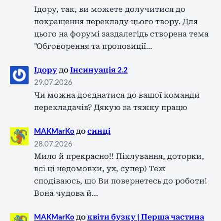
Ідору, так, ви можете долучитися до
покращення перекладу цього твору. Для
цього на форумі заздалегідь створена тема
"Обговорення та пропозиції…
Ідору
до
Інсинуація 2.2
29.07.2026
Чи можна доєднатися до вашої команди
перекладачів? Дякую за тяжку працю
MAKMarKo
до
синці
28.07.2026
Мило й прекрасно!! Піклування, доторки,
всі ці недомовки, ух, супер) Теж
сподіваюсь, що Ви повернетесь до роботи!
Вона чудова й…
MAKMarKo
до
квіти бузку | Перша частина