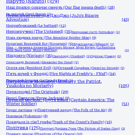
Наруто (Naruto)
(379)
Наш прапор означає смерть (Our flag means death)
(28)
Не голодуй (Don't Starve)
(2)
Неймовірні пригоди ДжоДжо (JoJo's Bizarre
Adventure)
(43)
Неприборканий (Le battant)
(12)
Неприручені (The Untamed)
(35)
Непрохані гості (Intruders)
(2)
Нова людина павук (The Amazing Spider-Man)
(9)
Нораґамі: Безхатній Бог (Noragami)
(5)
Ніджісанджі (Nijisanji)
(2)
Ніна — дівчинка планети Шостого Місяця, Муні Вітчер (La Bambina
della Sesta Luna, Moony Witcher)
(2)
Ніндзяго (Ninjago)
(35)
Оверлорд (Overlord)
(2)
Одіссея (Гомер)
(2)
Олександр Великий (Alexander the Great)
(2)
Оселя зла (Resident Evil)
(10)
Останній Серафим (Owari no Seraph)
(3)
П'ять ночей у Фредді (Five Nights at Freddy's - FNaF)
(24)
Паперовий будинок (La Casa de Papel)
(2)
Патріотизм Моріарті (Moriarty the Patriot,
Yuukoku no Moriarty)
(105)
Первородні (The Originals)
(29)
Персі Джексон (Percy Jackson)
(9)
Перший месник: Друга війна (Captain America: The
Winter Soldier)
(51)
Перші ластівки
(4)
Повітряний народ (The Folk of the Air)
(8)
Покемон (Pokemon)
(8)
Покидьок із сім'ї графа (Trash of the Count's Family)
(16)
Політика
(175)
Портрет Доріана Грея (The Picture of Dorian Gray)
(2)
Привид опери (Phantom of the Opera)
(10)