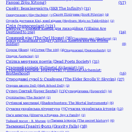
Fanpai Zijiu Xitong)
(57)
Скейт: Безкінечність (SK8 The Infinity)
(31)
Скотт Пілігрим (Scott Pilgrim)
(4)
Скинути вежу (Slay the Spire)
(1)
Служба доставки Кікі, юної відьми (Hepburn: Majo no Takkyūbin)
(2)
Слід (телесеріал)
(121)
Смерть — єдиний кінець для лиходійки (Villains Are
Destined to Die)
(24)
Совиний дім (The Owl House)
(36)
Соколине око (Hawkeye)
(2)
Сокіл та Зимовий Солдат (Captain America and the Winter
Soldier)
(8)
Сором (Skam)
(4)
Сотня (The 100)
(4)
Спадкоємці (Descendants)
(2)
Спадок (Legacies)
(2)
Спілка мертвих поетів (Dead Poets Society)
(31)
Сталевий алхімік (Fullmetal Alchemist)
(10)
Сталевий алхімік. Братерство (Fullmetal Alchemist:
Brotherhood)
(16)
Стародавні сувої 5: Скайрим (The Elder Scrolls V: Skyrim)
(27)
Старша школа DxD (High School DxD)
(2)
Супер Сентай (Super Sentai)
(13)
Супердівчина (Supergirl)
(4)
Суспільство (The Society)
(2)
Сутінкові мисливці (Shadowhunters: The Mortal Instruments)
(6)
Сучасна українська історія
(12)
Сучасна українська література
(7)
Сім'я шпигуна (Шпигун x Родина, Spy x Family)
(2)
Таємна історія (The secret history)
(6)
Тайний посол - В. Малик
(2)
Таємниці Ґравіті Фолз (Gravity Falls)
(38)