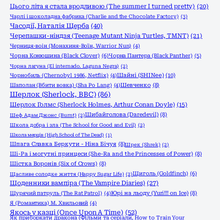
Цього літа я стала вродливою (The summer I turned pretty)
(20)
Чарлі і шоколадна фабрика (Charlie and the Chocolate Factory)
(3)
Часодії, Наталія Щерба
(40)
Черепашки-ніндзя (Teenage Mutant Ninja Turtles, TMNT)
(21)
Черниця-воiн (Монахиня-Воïн, Warrior Nun)
(4)
Чорна Конюшина (Black Clover)
(6)
Чорна Пантера (Black Panther)
(5)
Чорна лагуна (El internado. Laguna Negra)
(2)
Шайні (SHINee)
(10)
Чорнобиль (Chernobyl 1986, Netflix)
(4)
Шаполан (Вбити вовка) (Sha Po Lang)
(4)
Шевченко
(8)
Шерлок (Sherlock, ВВС)
(86)
Шерлок Голмс (Sherlock Holmes, Arthur Conan Doyle)
(15)
Шибайголова (Daredevil)
(8)
Шеф Адам Джонс (Burnt)
(2)
Школа добра і зла (The School for Good and Evil)
(2)
Школа мерців (High School of The Dead)
(1)
Шпага Славка Беркути - Ніна Бічуя
(8)
Шрек (Shrek)
(2)
Ші-Ра і могутні принцеси (She-Ra and the Princesses of Power)
(8)
Шістка Воронів (Six of Crows)
(8)
Щиголь (Goldfinch)
(6)
Щасливе солодке життя (Happy Sugar Life)
(2)
Щоденники вампіра (The Vampire Diaries)
(27)
Щурячий патруль (The Rat Patrol)
(4)
Юрі на льоду (Yuri!!! on Ice)
(8)
Я (Романтика) М. Хвильовий
(4)
Якось у казці (Once Upon A Time)
(52)
Як приборкати дракона (Фільми та серіали, How to Train Your