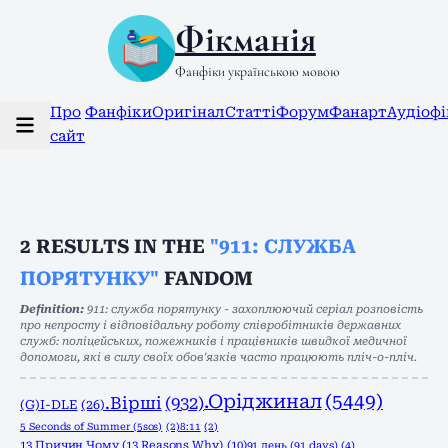
Фікманія
Фанфіки українською мовою
Про
Фанфіки
Оригінал
Статті
Форум
Фанарт
Аудіоф
сайт
2
RESULTS IN THE
"911: СЛУЖБА
ПОРЯТУНКУ"
FANDOM
Definition:
911: служба порятунку - захоплюючий серіал розповість
про непросту і відповідальну роботу співробітників державних
служб: поліцейських, пожежників і працівників швидкої медичної
допомоги, які в силу своїх обов'язків часто працюють пліч-о-пліч.
.Оріджинал
(5449)
.Вірші
(932)
(G)I-DLE
(26)
5 Seconds of Summer (5sos)
(2)
8:11
(2)
13 Причин Чому (13 Reasons Why)
(10)
91 день (91 days)
(4)