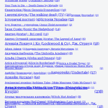
Xdinary heroes
(16)
Wuthering Waves
(3)
Your Turn to Die — Death Game by Majority
(2)
Євангеліон (Neon Genesis Evangelion)
(10)
І мертві підуть (The walking dead) (TV)
(20)
Інуяшя (Inuyasha)
(2)
Історичні постаті
(45)
Історія України
(52)
Ісус Христос - суперзірка (Jesus Christ superstar)
(2)
Їжак Сонік (Sonic the Hedgehog)
(14)
Аватар (Avatar) - Всі серії
(12)
Аватар: Останній захисник (Avatar: The Legend of Aang)
(6)
Агенція Локвуд і Кo (Lockwood & Co), Дж. Страуд
(58)
Айзек Азімов
(2)
Академія Аматерасу, Наталія Матолінець
(1)
Академія Амбрелла (The Umbrella Academy)
(8)
Альфа і Омега (Alpha and Omega)
(16)
Аліса в Ігрокраї (Alice in Borderland)
(6)
Аліса в Країні Чудес
(2)
Американська історія жаху: Будинок-убивця (American Horror Story:
Murder House)
(2)
Андертейл (Undertale)
(57)
Амфібія (Земноводія) (Amphibia)
(2)
Аркейн (Arcane)
(64)
Аркізанські хроніки (Archisan Tales, Ойзін Макганн (Oisín McGann))
(2)
Атака титанів (Attack on Titan, Shingeki no
Архіви Маґнуса (The Magnus Archives)
(2)
Атака вірусів (Virus Attack)
(1)
Kyojin)
(238)
Ательє чаклунських капелюхів (Witch Hat Atelier)
(8)
Багряна королева (Red Queen)
(6)
Байдиківка (Lazy town)
(3)
Бартімеус, Трилогія Бартімеуса (Bartimaeus Sequence), Дж.
Страуд
(18)