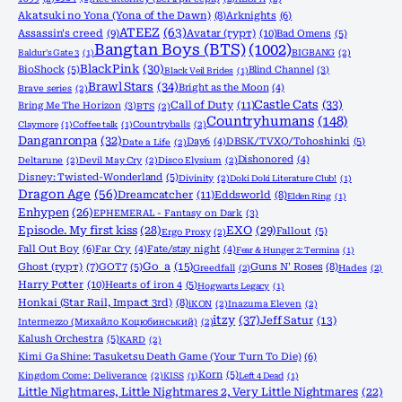
Akatsuki no Yona (Yona of the Dawn)
(8)
Arknights
(6)
ATEEZ
(63)
Assassin's creed
(9)
Avatar (гурт)
(10)
Bad Omens
(5)
Bangtan Boys (BTS)
(1002)
Baldur's Gate 3
(1)
BIGBANG
(2)
BlackPink
(30)
BioShock
(5)
Blind Channel
(3)
Black Veil Brides
(1)
Brawl Stars
(34)
Bright as the Moon
(4)
Brave series
(2)
Castle Cats
(33)
Call of Duty
(11)
Bring Me The Horizon
(3)
BTS
(2)
Countryhumans
(148)
Claymore
(1)
Coffee talk
(1)
Countryballs
(2)
Danganronpa
(32)
Day6
(4)
DBSK/TVXQ/Tohoshinki
(5)
Date a Life
(2)
Dishonored
(4)
Deltarune
(2)
Devil May Cry
(2)
Disco Elysium
(2)
Disney: Twisted-Wonderland
(5)
Divinity
(2)
Doki Doki Literature Club!
(1)
Dragon Age
(56)
Dreamcatcher
(11)
Eddsworld
(8)
Elden Ring
(1)
Enhypen
(26)
EPHEMERAL - Fantasy on Dark
(3)
Episode. My first kiss
(28)
EXO
(29)
Fallout
(5)
Ergo Proxy
(2)
Fall Out Boy
(6)
Far Cry
(4)
Fate/stay night
(4)
Fear & Hunger 2: Termina
(1)
Go_a
(15)
Ghost (гурт)
(7)
GOT7
(5)
Guns N' Roses
(8)
Greedfall
(2)
Hades
(2)
Harry Potter
(10)
Hearts of iron 4
(5)
Hogwarts Legacy
(1)
Honkai (Star Rail, Impact 3rd)
(8)
iKON
(2)
Inazuma Eleven
(2)
itzy
(37)
Jeff Satur
(13)
Intermezzo (Михайло Коцюбинський)
(2)
Kalush Orchestra
(5)
KARD
(2)
Kimi Ga Shine: Tasuketsu Death Game (Your Turn To Die)
(6)
Korn
(5)
Kingdom Come: Deliverance
(2)
KISS
(1)
Left 4 Dead
(1)
Little Nightmares, Little Nightmares 2, Very Little Nightmares
(22)