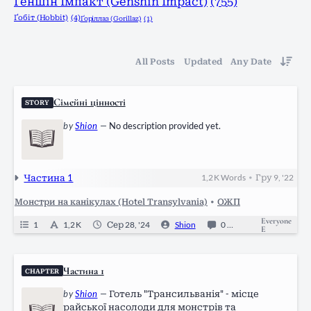
Ґеншін Імпакт (Genshin Impact)
(755)
Ґобіт (Hobbit)
(4)
Ґоріллаз (Gorillaz)
(1)
All Posts
Updated
Any Date
Сімейні цінності
STORY
by
Shion
—
No description provided yet.
Частина 1
1,2 K
Words
Гру 9, '22
•
Монстри на канікулах (Hotel Transylvania)
•
ОЖП
Everyone
1
1,2 K
Сер 28, '24
Shion
0
Ongoing
E
Частина 1
CHAPTER
by
Shion
—
Готель "Трансильванія" - місце
райської насолоди для монстрів та