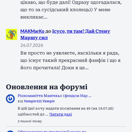
цікаво, що буде далі! Одразу здогадалася,
що то за сусідський хлопець)) У мене
викликає…
MAKMarKo
до
Ісусе, ти там? Дай Стену
Маршу сил
26.07.2026
Ви просто не уявляєте, наскільки я рада,
що існує такий прекрасний фанфік і що я
його прочитала! Доки я це…
Оновлення на форумі
Різноманіття Мангекьо (фендом Нар …
від
Vampir123 Vampir
В цій ідеї хочу надати посилання на 49 (на 19.07.26)
здібностей дл …
Читати далі
3 тижні тому
Обговорення та пропозиції щодо пе …