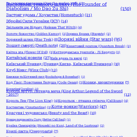
За садовим парканом (Over the garden wall)
Засновник темного шляху (The Founder of
(2)
Diabolism / Mo Dao Zu Shi)
(150)
Застряг удома / Хоумстак (Homestuck)
(21)
Збройні Сили України (ЗСУ)
(14)
Звільнити цю Відьму (Release That Witch)
(4)
Золоте божество (Golden Kamuy)
(2)
Зоряна Брама (Stargate)
(2)
Зоряні війни (Star wars)
(95)
Зоряний шлях (Star Trek)
(8)
Зошит смерті (Death note)
(20)
Квантовий розлом (Quantum Break)
(2)
Квітка зла (Flower Of Evil)
(2)
Кеттердамська трилогія - Лі Бардуґо
(2)
Китайські новели
(27)
Київ вдень та вночі
(2)
Київський Привид (Привид Києва, Київський Примара)
(10)
Клуб Вінкс (Winx Club)
(12)
Книжки та Кістяний пил (Bookshops & Bonedust)
(1)
Код Ґіасс: Повстання Лелуша (Code Geass)
(3)
Козаки, характерники
(7)
Кораліна(Coraline)
(1)
Король Артур: Легенда меча (King Arthur: Legend of the Sword
- 2017)
(12)
Король Лев (The Lion King)
(4)
Корольок - пташка співоча (Calikusu)
(4)
Коти-вояки (Warriors)
(47)
Костянтин (Constantine)
(2)
Красуня і чудовисько (Beauty and the Beast)
(10)
Краще подзвоніть Солу (Better Call Saul)
(1)
Країна Самоцвітів (Houseki no Kuni, Land of the Lustrous)
(2)
Крипі-паста (Creepypasta)
(7)