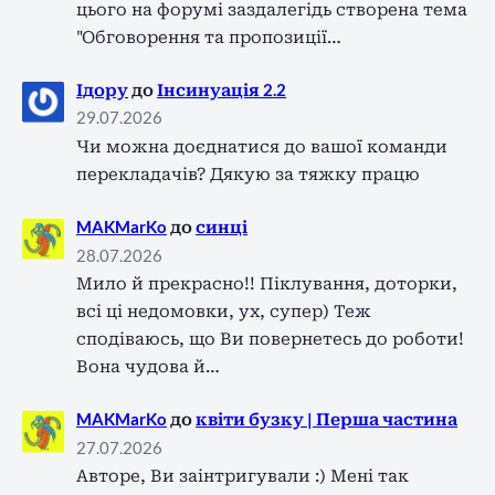
цього на форумі заздалегідь створена тема
"Обговорення та пропозиції…
Ідору
до
Інсинуація 2.2
29.07.2026
Чи можна доєднатися до вашої команди
перекладачів? Дякую за тяжку працю
MAKMarKo
до
синці
28.07.2026
Мило й прекрасно!! Піклування, доторки,
всі ці недомовки, ух, супер) Теж
сподіваюсь, що Ви повернетесь до роботи!
Вона чудова й…
MAKMarKo
до
квіти бузку | Перша частина
27.07.2026
Авторе, Ви заінтригували :) Мені так