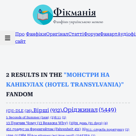
Фікманія
Фанфіки українською мовою
Про
Фанфіки
Оригінал
Статті
Форум
Фанарт
Аудіоф
сайт
2
RESULTS IN THE
"МОНСТРИ НА
КАНІКУЛАХ (HOTEL TRANSYLVANIA)"
FANDOM
.Оріджинал
(5449)
.Вірші
(932)
(G)I-DLE
(26)
5 Seconds of Summer (5sos)
(2)
8:11
(2)
13 Причин Чому (13 Reasons Why)
(10)
91 день (91 days)
(4)
451 градус за Фаренгейтом (Fahrenheit 451)
(6)
911: служба порятунку
(2)
1984
(6)
1899
(2)
Ace attorney (всі ігри серії)
(2)
AESPA
(2)