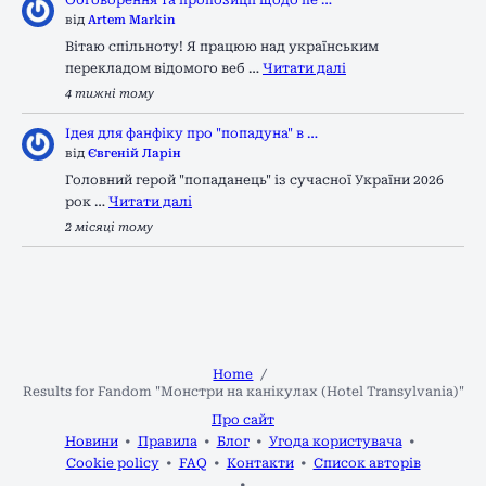
від
Artem Markin
Вітаю спільноту! Я працюю над українським
перекладом відомого веб …
Читати далі
4 тижні тому
Ідея для фанфіку про "попадуна" в …
від
Євгеній Ларін
Головний герой "попаданець" із сучасної України 2026
рок …
Читати далі
2 місяці тому
Home
Results for Fandom "Монстри на канікулах (Hotel Transylvania)"
Про сайт
Новини
Правила
Блог
Угода користувача
Cookie policy
FAQ
Контакти
Список авторів