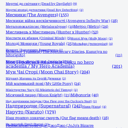
Мертві до світанку (Dead by Daylight)
(9)
Мертві хлопці-детективи (Dead Boy Detectives)
(2)
Месники (The Avengers)
(155)
Месники: війна нескінченності (Avengers: Infinity War)
(28)
Метро (Metro)
(24)
Металопокаліпсис (Metalocalypse)
(10)
Мисливець х Мисливець (Hunter x Hunter)
(52)
Мислити як вбивця (Criminal Minds)
(5)
Моллі Мун (Molly Moon)
(2)
Молоді Монархи (Young Royals)
(25)
Мольфар (телесеріал)
(4)
Момент | Володимир Винниченко
(2)
Монолог Травниці (The Apothecary Diaries, Kusuriya no
hitorigoto)
(21)
Моцарт. Рок опера (Mozart, l'opéra rock)
Моя Геройська Академія (Boku no hero
(2)
academia / My Hero Academia)
(201)
Мун Чаі Сторі (Moon Chai Story)
(204)
Мігрант, Марина та Сергій Дяченки
(2)
Мій маленький поні (My Little Pony)
(24)
Міністерство Часу (El Ministerio del Tiempo)
(2)
Міфологія
(40)
Місячний лицар (Moon Knight)
(21)
Над зозулиним гніздом (One Flew over the Cuckoo's Nest)
(2)
Надприродне (Supernatural)
(242)
Нана (Nana)
(4)
Наруто (Naruto)
(379)
Наш прапор означає смерть (Our flag means death)
(28)
Не голодуй (Don't Starve)
(2)
Неймовірні пригоди ДжоДжо (JoJo's Bizarre