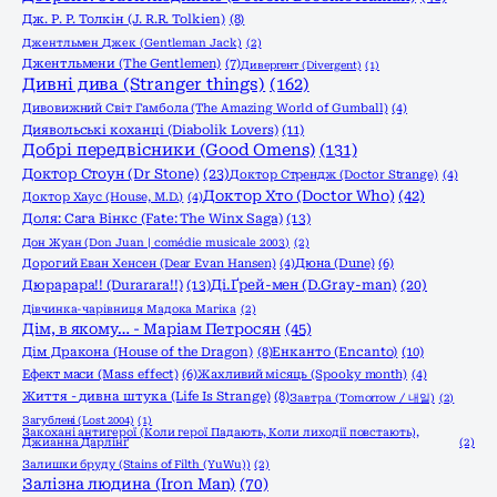
Дж. Р. Р. Толкін (J. R.R. Tolkien)
(8)
Джентльмен Джек (Gentleman Jack)
(2)
Джентльмени (The Gentlemen)
(7)
Дивергент (Divergent)
(1)
Дивні дива (Stranger things)
(162)
Дивовижний Світ Гамбола (The Amazing World of Gumball)
(4)
Диявольські коханці (Diabolik Lovers)
(11)
Добрі передвісники (Good Omens)
(131)
Доктор Стоун (Dr Stone)
(23)
Доктор Стрендж (Doctor Strange)
(4)
Доктор Хто (Doctor Who)
(42)
Доктор Хаус (House, M.D.)
(4)
Доля: Сага Вінкс (Fate: The Winx Saga)
(13)
Дон Жуан (Don Juan | comédie musicale 2003)
(2)
Дорогий Еван Хенсен (Dear Evan Hansen)
(4)
Дюна (Dune)
(6)
Дюрарара!! (Durarara!!)
(13)
Ді.Ґрей-мен (D.Gray-man)
(20)
Дівчинка-чарівниця Мадока Магіка
(2)
Дім, в якому… - Маріам Петросян
(45)
Енканто (Encanto)
(10)
Дім Дракона (House of the Dragon)
(8)
Ефект маси (Mass effect)
(6)
Жахливий місяць (Spooky month)
(4)
Життя - дивна штука (Life Is Strange)
(8)
Завтра (Tomorrow / 내일)
(2)
Загублені (Lost 2004)
(1)
Закохані антигерої (Коли герої Падають, Коли лиходії повстають),
Джианна Дарлінґ
(2)
Залишки бруду (Stains of Filth (YuWu))
(2)
Залізна людина (Iron Man)
(70)