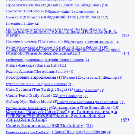
Провокаторка Такаґі (Karakai Jouzu no Takagi-san)
(10)
Прототип (Prototype)
(6)
Проєкт «Схід» (Touhou Project)
(1)
Південний Парк (South Park)
(17)
Проєкт К (K Project)
(4)
Пігмаліон, Б.Шоу
(2)
Пірати Карибського моря (Pirates of the Caribbean)
(9)
Пісня льоду й полум'я (A Song of Ice and Fire | George R. R.
Martin)
(19)
Пісочний чоловік (The Sandman)
(6)
Пітер Пен
(1)
Раунди (ROUNDS)
(1)
Репетитор-кілер Реборн! (Katekyo Hitman Reborn!)
(10)
Реінкарнація безробітного: В інший світ на повному серйозі
(Mushoku Tensei Jobless Reincarnation)
(14)
Рибалчина русалонька, Королів-Старий Василь
(2)
Рибка-бананка (Banana fish)
(11)
Родина Адамсів (The Addams Family)
(4)
Розстріляне відродження
(17)
Ромео і Джульєтта, В. Шекспір
(4)
Русалонька із 7-В - Марина Павленко
(2)
Сага Сутінки (The Twilight Saga)
(13)
Сага про Вінланд
(1)
Саллі Фейс (Sally Face)
(22)
Світ Навиворіт
(2)
Сейлор Мун (Sailor Moon)
(8)
Сексуальне виховання (Sex Education)
(2)
Сильмариліон (The Silmarillion)
(15)
Сестри Грімм, Майкл Баклі
(1)
Система "Врятуй-Себе-Сам" для Головного лиходія
Синя в'язниця (Blue Lock)
(6)
(The Scum Villain's Self-Saving System: Ren Zha
Fanpai Zijiu Xitong)
(57)
Скейт: Безкінечність (SK8 The Infinity)
(31)
Скотт Пілігрим (Scott Pilgrim)
(4)
Скинути вежу (Slay the Spire)
(1)