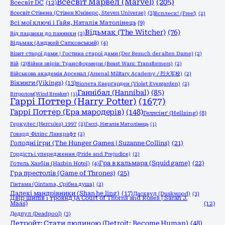
Всесвіт Марвел (Marvel)
(205)
Всесвіт DC
(12)
Всесвіт Стівена (Стівен Юніверс, Steven Universe)
(3)
Всплеск! (Free!)
(2)
Всі мої ключі і Ґайя, Наталія Матолінець
(9)
Відьмак (The Witcher)
(76)
Від пацанки до панянки
(2)
Відьмак (Анджей Сапковський)
(4)
Візит старої дами | Гостина старої дами (Der Besuch der alten Dame)
(2)
Вій
(2)
Війни звірів: Трансформери (Beast Wars: Transformers)
(2)
Військова академія Арсенал (Arsenal Military Academy / 烈火军校)
(2)
Вікинги (Vikings)
(13)
Віолета Еверґарден (Violet Evergarden)
(2)
Ганнібал (Hannibal)
(85)
Вітролом(Wind Breaker)
(1)
Гаррі Поттер (Harry Potter)
(1677)
Гаррі Поттер (Ера мародерів)
(148)
Геллсінґ (Hellsing)
(8)
Геркулес (Hercules) 1997
(2)
Гессі, Наталія Матолінець
(1)
Говард Філіпс Лавкрафт
(2)
Голодні ігри (The Hunger Games | Suzanne Collins)
(21)
Гордість і упередження (Pride and Prejudice)
(2)
Гра в кальмара (Squid game)
(22)
Готель Хазбін (Hazbin Hotel)
(4)
Гра престолів (Game of Thrones)
(25)
Гінтама (Gintama, Срібна душа)
(2)
Далекі мандрівники (Shan he ling)
(17)
Дасквуд (Duskwood)
(3)
Двір шипів і троянд (A Court of Thorns and Roses | Sarah J.
Maas)
(12)
Дедпул (Deadpool)
(3)
Детройт: Стати людиною (Detroit: Become Human)
(48)