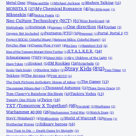
Metal Gear
(9)
Modern Talking
(11)
Mias and Elle
(1)
Michael Jackson
(2)
MONSTA X
(27)
My Chemical Romance
(41)
My little pony
(1)
Måneskin
(48)
Nekra Psaria
(2)
Neo Culture Technology (NCT)
(61)
Nier Replicant
(4)
One direction
(64)
Nightwish
(4)
Outlast
(3)
Nightshade
(2)
ninjago
(1)
Pentagon (PTG)
(10)
Portal, Portal 2
(7)
Oxygen Not Included
(2)
Persona 5
(1)
Project SEKAI: Colorful Stage! (Hatsune Miku: Colorful Stage!)
(2)
Psycho-Pass
(4)
Queen (Рок-гурт)
(4)
Re:Zero
(1)
Resident Evil
(2)
S.T.A.L.K.E.R.
(24)
Rise of the Teenage Mutant Ninja Turtles
(1)
Schmalgauzen
(7)
SF9
(4)
Silent Hill 2
(1)
Sky: Children of the Light
(2)
SM Rookies
(24)
Slipknot
(5)
Solarballs
(3)
Sleep Token
(1)
Stray Kids
(832)
Souls (Dark Souls)
(1)
Stardew Valley
(2)
Teen Titans
(1)
Tekken
(9)
The Arcana
(9)
THE BOYZ
(2)
The Gamer
(13)
The Dark Pictures Anthology: House of Ashes
(2)
Thousand Autumns
(11)
The summer Hikaru died
(1)
Three Days Grace
(2)
Tom Clancy's Rainbow Six Siege
(10)
Tsukiru Yodzu
(13)
Twice
(16)
Twenty One Pilots
(4)
TXT (Tomorrow X Together)
(98)
Vocaloid
(2)
Warframe
(2)
Warhammer 40 000
(26)
Warhammer Total War
(2)
Watch Dogs
(2)
World of Warcraft
(10)
WayV (WeishenV)
(4)
Wolfenstein
(2)
Worm
(1)
Xdinary heroes
(16)
Wuthering Waves
(3)
Your Turn to Die — Death Game by Majority
(2)