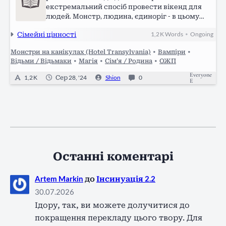
екстремальний спосіб провести вікенд для
людей. Монстр, людина, єдиноріг - в цьому
місці кожен зможу відчути себе на своєму
Сімейні цінності
1,2 K
Words
Ongoing
•
місці. Захід сонця - неймовірна краса.
Багряний вогняний шар здається таким
Монстри на канікулах (Hotel Transylvania)
•
Вампіри
•
близьким, ніби…
Відьми / Відьмаки
•
Магія
•
Сім’я / Родина
•
ОЖП
Everyone
1,2 K
Сер 28, '24
Shion
0
E
Останні коментарі
Artem Markin
до
Інсинуація 2.2
30.07.2026
Ідору, так, ви можете долучитися до
покращення перекладу цього твору. Для