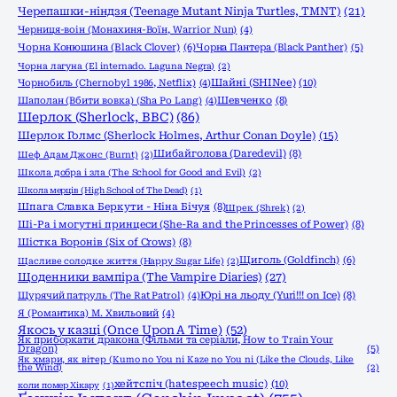
Черепашки-ніндзя (Teenage Mutant Ninja Turtles, TMNT)
(21)
Черниця-воiн (Монахиня-Воïн, Warrior Nun)
(4)
Чорна Конюшина (Black Clover)
(6)
Чорна Пантера (Black Panther)
(5)
Чорна лагуна (El internado. Laguna Negra)
(2)
Шайні (SHINee)
(10)
Чорнобиль (Chernobyl 1986, Netflix)
(4)
Шаполан (Вбити вовка) (Sha Po Lang)
(4)
Шевченко
(8)
Шерлок (Sherlock, ВВС)
(86)
Шерлок Голмс (Sherlock Holmes, Arthur Conan Doyle)
(15)
Шибайголова (Daredevil)
(8)
Шеф Адам Джонс (Burnt)
(2)
Школа добра і зла (The School for Good and Evil)
(2)
Школа мерців (High School of The Dead)
(1)
Шпага Славка Беркути - Ніна Бічуя
(8)
Шрек (Shrek)
(2)
Ші-Ра і могутні принцеси (She-Ra and the Princesses of Power)
(8)
Шістка Воронів (Six of Crows)
(8)
Щиголь (Goldfinch)
(6)
Щасливе солодке життя (Happy Sugar Life)
(2)
Щоденники вампіра (The Vampire Diaries)
(27)
Щурячий патруль (The Rat Patrol)
(4)
Юрі на льоду (Yuri!!! on Ice)
(8)
Я (Романтика) М. Хвильовий
(4)
Якось у казці (Once Upon A Time)
(52)
Як приборкати дракона (Фільми та серіали, How to Train Your
Dragon)
(5)
Як хмари, як вітер (Kumo no You ni Kaze no You ni (Like the Clouds, Like
the Wind)
(2)
хейтспіч (hatespeech music)
(10)
коли помер Хікару
(1)