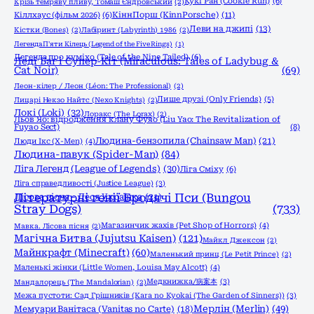
Кукі Ран (Cookie Run)
(6)
Крізь темряву пливу, Томаш Єндровський
(2)
КіннПорш (KinnPorsche)
(11)
Кіллхаус (фільм 2026)
(6)
Леви на джипі
(13)
Кістки (Bones)
(2)
Лабіринт (Labyrinth) 1986
(2)
Легенда П'яти Кілець (Legend of the Five Rings)
(1)
Легенда про куміхо (Tale of the Nine Tailed)
(6)
Леді Баг і Супер-Кіт (Miraculous: Tales of Ladybug &
Cat Noir)
(69)
Леон-кілер / Леон (Léon: The Professional)
(2)
Лише друзі (Only Friends)
(5)
Лицарі Некзо Найтс (Nexo Knights)
(2)
Локі (Loki)
(32)
Лоракс (The Lorax)
(2)
Льов Яо: відродження клану Фуяо (Liu Yao: The Revitalization of
Fuyao Sect)
(8)
Людина-бензопила (Chainsaw Man)
(21)
Люди Ікс (X-Men)
(4)
Людина-павук (Spider-Man)
(84)
Ліга Легенд (League of Legends)
(30)
Ліга Сміху
(6)
Ліга справедливості (Justice League)
(3)
Літературні генії Бродячі Пси (Bungou
Лісова пісня - Леся Українка
(21)
Stray Dogs)
(733)
Магазинчик жахів (Pet Shop of Horrors)
(4)
Мавка. Лісова пісня
(2)
Магічна Битва (Jujutsu Kaisen)
(121)
Майкл Джексон
(2)
Майнкрафт (Minecraft)
(60)
Маленький принц (Le Petit Prince)
(2)
Маленькі жінки (Little Women, Louisa May Alcott)
(4)
Медкнижка/病案本
(3)
Мандалорець (The Mandalorian)
(2)
Межа пустоти: Сад Грішників (Kara no Kyokai (The Garden of Sinners))
(3)
Мерлін (Merlin)
(49)
Мемуари Ванітаса (Vanitas no Carte)
(18)