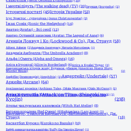
Євангеліон (Neon Genesis Evangelion)
(10)
І мертві підуть (The walking dead) (TV)
(20)
Інуяшя (Inuyasha)
(2)
Історичні постаті
(45)
Історія України
(52)
Ісус Христос - суперзірка (Jesus Christ superstar)
(2)
Їжак Сонік (Sonic the Hedgehog)
(14)
Аватар (Avatar) - Всі серії
(12)
Аватар: Останній захисник (Avatar: The Legend of Aang)
(6)
Агенція Локвуд і Кo (Lockwood & Co), Дж. Страуд
(58)
Айзек Азімов
(2)
Академія Аматерасу, Наталія Матолінець
(1)
Академія Амбрелла (The Umbrella Academy)
(8)
Альфа і Омега (Alpha and Omega)
(16)
Аліса в Ігрокраї (Alice in Borderland)
(6)
Аліса в Країні Чудес
(2)
Американська історія жаху: Будинок-убивця (American Horror Story:
Murder House)
(2)
Андертейл (Undertale)
(57)
Амфібія (Земноводія) (Amphibia)
(2)
Аркейн (Arcane)
(64)
Аркізанські хроніки (Archisan Tales, Ойзін Макганн (Oisín McGann))
(2)
Атака титанів (Attack on Titan, Shingeki no
Архіви Маґнуса (The Magnus Archives)
(2)
Атака вірусів (Virus Attack)
(1)
Kyojin)
(238)
Ательє чаклунських капелюхів (Witch Hat Atelier)
(8)
Багряна королева (Red Queen)
(6)
Байдиківка (Lazy town)
(3)
Бартімеус, Трилогія Бартімеуса (Bartimaeus Sequence), Дж.
Страуд
(18)
Баскетбол Куроко (Kuroko no Basuke)
(10)
Баффі-винищувачка вампірів (Buffy the Vampire Slayer)
(1)