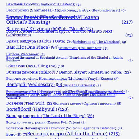
Безславні виродки (Inglourious Basterds)
(3)
Безсоромні (Shameless)
(15)
Бейблейд: Вибух (Beyblade Burst)
(6)
Берсерк (Berserk)
Благословення небожителів (Heaven
(8)
Бетмен (Batman)
(8)
Official’s Blessing)
(217)
Блогери / Ютубери
(60)
Бліч (Bleach)
(27)
Боруто: нове покоління Наруто (Boruto: Naruto Next
Generations)
(23)
Брама Балдура (Baldur's Gate)
(20)
Бібліотекарі (The Librarians)
(2)
Ван Піс (One Piece)
(94)
Ванпанчмен (One Punch Man)
(1)
Вартові (Watchmen)
(2)
Вартові Цитаделі 1. Бестіарій Акслін (Guardians of the Citadel 1. Axlin’s
Bestiary)
(2)
Вбиваючи Єву (Killing Eve)
(10)
Вбивця демонів (鬼滅の刃 / Demon Slayer: Kimetsu no Yaiba)
(22)
Величне століття. Нова володарка (Muhtesem Yuzyil: Kosem)
(5)
Венздей (Wednesday)
(88)
Версаль (Versailles)
(2)
Весілля вченого Рю
(1)
Викрадач дітей (The Child Thief, Джеральд Бром)
(2)
Вишнева магія! Якщо в тридцять років ти будеш цнотливим, то станеш
чарівником? (Cherry Magic! Thirty Years of Virginity Can Make You a
Wizard?!)
(2)
Вовченя (Teen wolf)
(22)
Вогнем і мечем (Ogniem i mieczem)
(5)
Волейбол!! (Haikyuu!!)
(120)
Володар перснів (The Lord of the Rings)
(26)
Володар туману: роман (Карлос Руїс Сафон)
(2)
Вольтрон: Легендарний захисник (Voltron: Legendary Defender)
(4)
Все заради гри (All for the Game)
(215)
Воно (It)
(7)