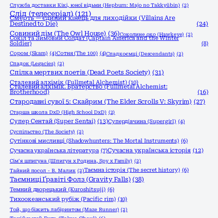
Служба доставки Кікі, юної відьми (Hepburn: Majo no Takkyūbin)
(2)
Слід (телесеріал)
(121)
Смерть — єдиний кінець для лиходійки (Villains Are
Destined to Die)
(24)
Совиний дім (The Owl House)
(36)
Соколине око (Hawkeye)
(2)
Сокіл та Зимовий Солдат (Captain America and the Winter
Soldier)
(8)
Сором (Skam)
(4)
Сотня (The 100)
(4)
Спадкоємці (Descendants)
(2)
Спадок (Legacies)
(2)
Спілка мертвих поетів (Dead Poets Society)
(31)
Сталевий алхімік (Fullmetal Alchemist)
(10)
Сталевий алхімік. Братерство (Fullmetal Alchemist:
Brotherhood)
(16)
Стародавні сувої 5: Скайрим (The Elder Scrolls V: Skyrim)
(27)
Старша школа DxD (High School DxD)
(2)
Супер Сентай (Super Sentai)
(13)
Супердівчина (Supergirl)
(4)
Суспільство (The Society)
(2)
Сутінкові мисливці (Shadowhunters: The Mortal Instruments)
(6)
Сучасна українська історія
(12)
Сучасна українська література
(7)
Сім'я шпигуна (Шпигун x Родина, Spy x Family)
(2)
Таємна історія (The secret history)
(6)
Тайний посол - В. Малик
(2)
Таємниці Ґравіті Фолз (Gravity Falls)
(38)
Темний дворецький (Kuroshitsuji)
(6)
Тихоокеанський рубіж (Pacific rim)
(10)
Той, що біжить лабіринтом (Maze Runner)
(2)