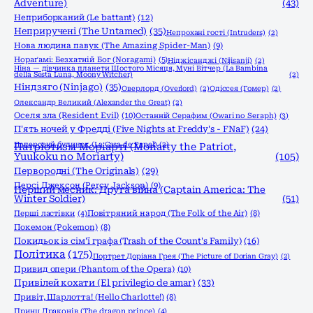
Adventure)
(43)
Неприборканий (Le battant)
(12)
Неприручені (The Untamed)
(35)
Непрохані гості (Intruders)
(2)
Нова людина павук (The Amazing Spider-Man)
(9)
Нораґамі: Безхатній Бог (Noragami)
(5)
Ніджісанджі (Nijisanji)
(2)
Ніна — дівчинка планети Шостого Місяця, Муні Вітчер (La Bambina
della Sesta Luna, Moony Witcher)
(2)
Ніндзяго (Ninjago)
(35)
Оверлорд (Overlord)
(2)
Одіссея (Гомер)
(2)
Олександр Великий (Alexander the Great)
(2)
Оселя зла (Resident Evil)
(10)
Останній Серафим (Owari no Seraph)
(3)
П'ять ночей у Фредді (Five Nights at Freddy's - FNaF)
(24)
Паперовий будинок (La Casa de Papel)
(2)
Патріотизм Моріарті (Moriarty the Patriot,
Yuukoku no Moriarty)
(105)
Первородні (The Originals)
(29)
Персі Джексон (Percy Jackson)
(9)
Перший месник: Друга війна (Captain America: The
Winter Soldier)
(51)
Перші ластівки
(4)
Повітряний народ (The Folk of the Air)
(8)
Покемон (Pokemon)
(8)
Покидьок із сім'ї графа (Trash of the Count's Family)
(16)
Політика
(175)
Портрет Доріана Грея (The Picture of Dorian Gray)
(2)
Привид опери (Phantom of the Opera)
(10)
Привілей кохати (El privilegio de amar)
(33)
Привіт, Шарлотта! (Hello Charlotte!)
(8)
Принц Драконів (The dragon prince)
(4)