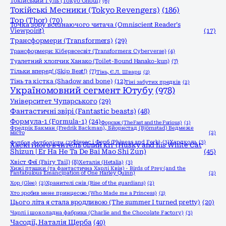
Токійський Гуль (Tokyo Ghoul)
(6)
Токійські Месники (Tokyo Revengers)
(186)
Тор (Thor)
(70)
Точка зору всезнаючого читача (Omniscient Reader’s
Viewpoint)
(17)
Трансформери (Transformers)
(29)
Трансформери: Кібервсесвіт (Transformers: Cyberverse)
(4)
Туалетний хлопчик Ханако (Toilet-Bound Hanako-kun)
(7)
Тільки вперед! (Skip Beat!)
(7)
Тінь, Є.Л. Шварц
(2)
Тінь та кістка (Shadow and bone)
(12)
Тіні забутих предків
(2)
Україномовний сегмент Ютубу
(978)
Університет Чупарського
(29)
Фантастичні звірі (Fantastic beasts)
(48)
Формула-1 (Formula-1)
(24)
Форсаж (The Fast and the Furious)
(1)
Фредрік Бакман (Fredrik Backman), Бйорнстад (Björnstad) Ведмеже
місто
(2)
Фінеас і Ферб (Phineas and Ferb)
(3)
Хардколь
(3)
Футбол, футболісти
(2)
Хаскі і його вчитель білий кіт (Husky and his White Cat
Shizun | Er Ha He Ta De Bai Mao Shi Zun)
(45)
Хвіст Феї (Fairy Tail)
(8)
Хеталія (Hetalia)
(3)
Хижі пташки (та фантастична Харлі Квін) - Birds of Prey (and the
Fantabulous Emancipation of One Harley Quinn)
(2)
Хор (Glee)
(2)
Хранителі снів (Rise of the guardians)
(2)
Хто зробив мене принцесою (Who Made me a Princess)
(2)
Цього літа я стала вродливою (The summer I turned pretty)
(20)
Чарлі і шоколадна фабрика (Charlie and the Chocolate Factory)
(3)
Часодії, Наталія Щерба
(40)