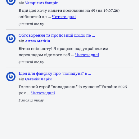
від
Vampir123 Vampir
В цій ідеї хочу надати посилання на 49 (на 19.07.26)
здібностей дл …
Читати далі
3 тижні тому
Обговорення та пропозиції щодо пе …
від
Artem Markin
Вітаю спільноту! Я працюю над українським
перекладом відомого веб …
Читати далі
4 тижні тому
Ідея для фанфіку про "попадуна" в …
від
Євгеній Ларін
Головний герой "попаданець" із сучасної України 2026
рок …
Читати далі
2 місяці тому