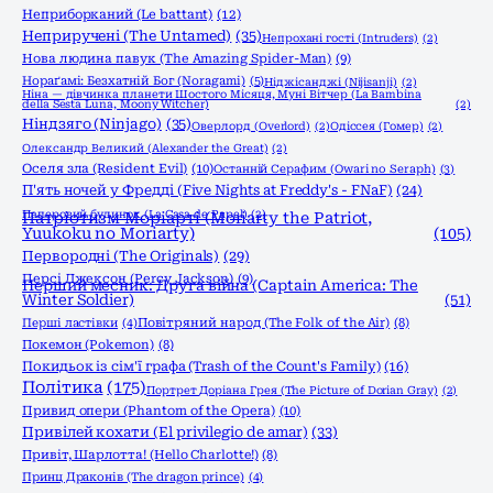
Неприборканий (Le battant)
(12)
Неприручені (The Untamed)
(35)
Непрохані гості (Intruders)
(2)
Нова людина павук (The Amazing Spider-Man)
(9)
Нораґамі: Безхатній Бог (Noragami)
(5)
Ніджісанджі (Nijisanji)
(2)
Ніна — дівчинка планети Шостого Місяця, Муні Вітчер (La Bambina
della Sesta Luna, Moony Witcher)
(2)
Ніндзяго (Ninjago)
(35)
Оверлорд (Overlord)
(2)
Одіссея (Гомер)
(2)
Олександр Великий (Alexander the Great)
(2)
Оселя зла (Resident Evil)
(10)
Останній Серафим (Owari no Seraph)
(3)
П'ять ночей у Фредді (Five Nights at Freddy's - FNaF)
(24)
Паперовий будинок (La Casa de Papel)
(2)
Патріотизм Моріарті (Moriarty the Patriot,
Yuukoku no Moriarty)
(105)
Первородні (The Originals)
(29)
Персі Джексон (Percy Jackson)
(9)
Перший месник: Друга війна (Captain America: The
Winter Soldier)
(51)
Перші ластівки
(4)
Повітряний народ (The Folk of the Air)
(8)
Покемон (Pokemon)
(8)
Покидьок із сім'ї графа (Trash of the Count's Family)
(16)
Політика
(175)
Портрет Доріана Грея (The Picture of Dorian Gray)
(2)
Привид опери (Phantom of the Opera)
(10)
Привілей кохати (El privilegio de amar)
(33)
Привіт, Шарлотта! (Hello Charlotte!)
(8)
Принц Драконів (The dragon prince)
(4)