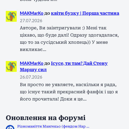
MAKMarKo
до
квіти бузку | Перша частина
27.07.2026
Авторе, Ви заінтригували :) Мені так
цікаво, що буде далі! Одразу здогадалася,
що то за сусідський хлопець)) У мене
викликає…
MAKMarKo
до
Ісусе, ти там? Дай Стену
Маршу сил
26.07.2026
Ви просто не уявляєте, наскільки я рада,
що існує такий прекрасний фанфік і що я
його прочитала! Доки я це…
Оновлення на форумі
Різноманіття Мангекьо (фендом Нар …