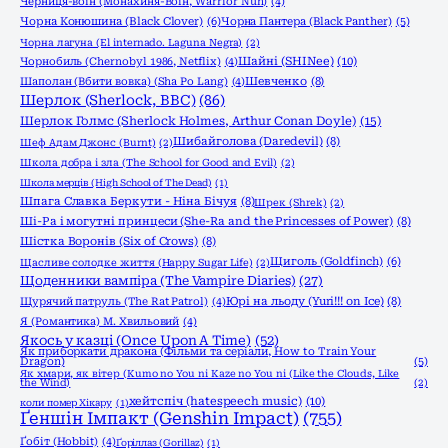
Черниця-воiн (Монахиня-Воïн, Warrior Nun)
(4)
Чорна Конюшина (Black Clover)
(6)
Чорна Пантера (Black Panther)
(5)
Чорна лагуна (El internado. Laguna Negra)
(2)
Шайні (SHINee)
(10)
Чорнобиль (Chernobyl 1986, Netflix)
(4)
Шаполан (Вбити вовка) (Sha Po Lang)
(4)
Шевченко
(8)
Шерлок (Sherlock, ВВС)
(86)
Шерлок Голмс (Sherlock Holmes, Arthur Conan Doyle)
(15)
Шибайголова (Daredevil)
(8)
Шеф Адам Джонс (Burnt)
(2)
Школа добра і зла (The School for Good and Evil)
(2)
Школа мерців (High School of The Dead)
(1)
Шпага Славка Беркути - Ніна Бічуя
(8)
Шрек (Shrek)
(2)
Ші-Ра і могутні принцеси (She-Ra and the Princesses of Power)
(8)
Шістка Воронів (Six of Crows)
(8)
Щиголь (Goldfinch)
(6)
Щасливе солодке життя (Happy Sugar Life)
(2)
Щоденники вампіра (The Vampire Diaries)
(27)
Щурячий патруль (The Rat Patrol)
(4)
Юрі на льоду (Yuri!!! on Ice)
(8)
Я (Романтика) М. Хвильовий
(4)
Якось у казці (Once Upon A Time)
(52)
Як приборкати дракона (Фільми та серіали, How to Train Your
Dragon)
(5)
Як хмари, як вітер (Kumo no You ni Kaze no You ni (Like the Clouds, Like
the Wind)
(2)
хейтспіч (hatespeech music)
(10)
коли помер Хікару
(1)
Ґеншін Імпакт (Genshin Impact)
(755)
Ґобіт (Hobbit)
(4)
Ґоріллаз (Gorillaz)
(1)