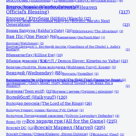
Безсоромні (Shameless)
(15)
Бейблейд: Вибух (Beyblade Burst)
(6)
Берсерк (Berserk)
Благословення небожителів (Heaven
(8)
Бетмен (Batman)
(8)
Official’s Blessing)
(217)
Блогери / Ютубери
(60)
Бліч (Bleach)
(27)
Боруто: нове покоління Наруто (Boruto: Naruto Next
Generations)
(23)
Брама Балдура (Baldur's Gate)
(20)
Бібліотекарі (The Librarians)
(2)
Ван Піс (One Piece)
(94)
Ванпанчмен (One Punch Man)
(1)
Вартові (Watchmen)
(2)
Вартові Цитаделі 1. Бестіарій Акслін (Guardians of the Citadel 1. Axlin’s
Bestiary)
(2)
Вбиваючи Єву (Killing Eve)
(10)
Вбивця демонів (鬼滅の刃 / Demon Slayer: Kimetsu no Yaiba)
(22)
Величне століття. Нова володарка (Muhtesem Yuzyil: Kosem)
(5)
Венздей (Wednesday)
(88)
Версаль (Versailles)
(2)
Весілля вченого Рю
(1)
Викрадач дітей (The Child Thief, Джеральд Бром)
(2)
Вишнева магія! Якщо в тридцять років ти будеш цнотливим, то станеш
чарівником? (Cherry Magic! Thirty Years of Virginity Can Make You a
Wizard?!)
(2)
Вовченя (Teen wolf)
(22)
Вогнем і мечем (Ogniem i mieczem)
(5)
Волейбол!! (Haikyuu!!)
(120)
Володар перснів (The Lord of the Rings)
(26)
Володар туману: роман (Карлос Руїс Сафон)
(2)
Вольтрон: Легендарний захисник (Voltron: Legendary Defender)
(4)
Все заради гри (All for the Game)
(215)
Воно (It)
(7)
Всесвіт Марвел (Marvel)
(205)
Всесвіт DC
(12)
Всесвіт Стівена (Стівен Юніверс, Steven Universe)
(3)
Всплеск! (Free!)
(2)