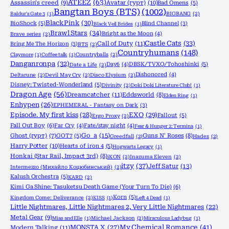
ATEEZ
(63)
Assassin's creed
(9)
Avatar (гурт)
(10)
Bad Omens
(5)
Bangtan Boys (BTS)
(1002)
Baldur's Gate 3
(1)
BIGBANG
(2)
BlackPink
(30)
BioShock
(5)
Blind Channel
(3)
Black Veil Brides
(1)
Brawl Stars
(34)
Bright as the Moon
(4)
Brave series
(2)
Castle Cats
(33)
Call of Duty
(11)
Bring Me The Horizon
(3)
BTS
(2)
Countryhumans
(148)
Claymore
(1)
Coffee talk
(1)
Countryballs
(2)
Danganronpa
(32)
Day6
(4)
DBSK/TVXQ/Tohoshinki
(5)
Date a Life
(2)
Dishonored
(4)
Deltarune
(2)
Devil May Cry
(2)
Disco Elysium
(2)
Disney: Twisted-Wonderland
(5)
Divinity
(2)
Doki Doki Literature Club!
(1)
Dragon Age
(56)
Dreamcatcher
(11)
Eddsworld
(8)
Elden Ring
(1)
Enhypen
(26)
EPHEMERAL - Fantasy on Dark
(3)
Episode. My first kiss
(28)
EXO
(29)
Fallout
(5)
Ergo Proxy
(2)
Fall Out Boy
(6)
Far Cry
(4)
Fate/stay night
(4)
Fear & Hunger 2: Termina
(1)
Go_a
(15)
Ghost (гурт)
(7)
GOT7
(5)
Guns N' Roses
(8)
Greedfall
(2)
Hades
(2)
Harry Potter
(10)
Hearts of iron 4
(5)
Hogwarts Legacy
(1)
Honkai (Star Rail, Impact 3rd)
(8)
iKON
(2)
Inazuma Eleven
(2)
itzy
(37)
Jeff Satur
(13)
Intermezzo (Михайло Коцюбинський)
(2)
Kalush Orchestra
(5)
KARD
(2)
Kimi Ga Shine: Tasuketsu Death Game (Your Turn To Die)
(6)
Korn
(5)
Kingdom Come: Deliverance
(2)
KISS
(1)
Left 4 Dead
(1)
Little Nightmares, Little Nightmares 2, Very Little Nightmares
(22)
Metal Gear
(9)
Mias and Elle
(1)
Michael Jackson
(2)
Miraculous Ladybug
(1)
MONSTA X
(27)
My Chemical Romance
(41)
Modern Talking
(11)