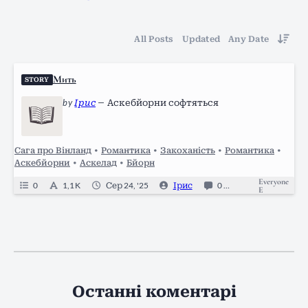
All Posts
Updated
Any Date
Мить
STORY
by
Ірис
—
Аскебйорни софтяться
Сага про Вінланд
•
Романтика
•
Закоханість
•
Романтика
•
Аскебйорни
•
Аскелад
•
Бйорн
Everyone
0
1,1 K
Сер 24, '25
Ірис
0
Completed
E
Останні коментарі