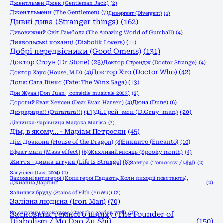
Джентльмен Джек (Gentleman Jack)
(2)
Джентльмени (The Gentlemen)
(7)
Дивергент (Divergent)
(1)
Дивні дива (Stranger things)
(162)
Дивовижний Світ Гамбола (The Amazing World of Gumball)
(4)
Диявольські коханці (Diabolik Lovers)
(11)
Добрі передвісники (Good Omens)
(131)
Доктор Стоун (Dr Stone)
(23)
Доктор Стрендж (Doctor Strange)
(4)
Доктор Хто (Doctor Who)
(42)
Доктор Хаус (House, M.D.)
(4)
Доля: Сага Вінкс (Fate: The Winx Saga)
(13)
Дон Жуан (Don Juan | comédie musicale 2003)
(2)
Дорогий Еван Хенсен (Dear Evan Hansen)
(4)
Дюна (Dune)
(6)
Дюрарара!! (Durarara!!)
(13)
Ді.Ґрей-мен (D.Gray-man)
(20)
Дівчинка-чарівниця Мадока Магіка
(2)
Дім, в якому… - Маріам Петросян
(45)
Енканто (Encanto)
(10)
Дім Дракона (House of the Dragon)
(8)
Ефект маси (Mass effect)
(6)
Жахливий місяць (Spooky month)
(4)
Життя - дивна штука (Life Is Strange)
(8)
Завтра (Tomorrow / 내일)
(2)
Загублені (Lost 2004)
(1)
Закохані антигерої (Коли герої Падають, Коли лиходії повстають),
Джианна Дарлінґ
(2)
Залишки бруду (Stains of Filth (YuWu))
(2)
Залізна людина (Iron Man)
(70)
За садовим парканом (Over the garden wall)
Засновник темного шляху (The Founder of
(2)
Diabolism / Mo Dao Zu Shi)
(150)