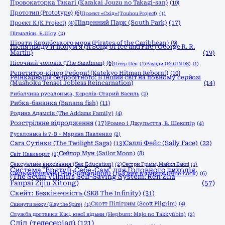
Провокаторка Такаґі (Karakai Jouzu no Takagi-san)
(10)
Прототип (Prototype)
(6)
Проєкт «Схід» (Touhou Project)
(1)
Південний Парк (South Park)
(17)
Проєкт К (K Project)
(4)
Пігмаліон, Б.Шоу
(2)
Пірати Карибського моря (Pirates of the Caribbean)
(9)
Пісня льоду й полум'я (A Song of Ice and Fire | George R. R.
Martin)
(19)
Пісочний чоловік (The Sandman)
(6)
Пітер Пен
(1)
Раунди (ROUNDS)
(1)
Репетитор-кілер Реборн! (Katekyo Hitman Reborn!)
(10)
Реінкарнація безробітного: В інший світ на повному серйозі
(Mushoku Tensei Jobless Reincarnation)
(14)
Рибалчина русалонька, Королів-Старий Василь
(2)
Рибка-бананка (Banana fish)
(11)
Родина Адамсів (The Addams Family)
(4)
Розстріляне відродження
(17)
Ромео і Джульєтта, В. Шекспір
(4)
Русалонька із 7-В - Марина Павленко
(2)
Сага Сутінки (The Twilight Saga)
(13)
Саллі Фейс (Sally Face)
(22)
Сейлор Мун (Sailor Moon)
(8)
Світ Навиворіт
(2)
Сексуальне виховання (Sex Education)
(2)
Сестри Грімм, Майкл Баклі
(1)
Система "Врятуй-Себе-Сам" для Головного лиходія
Сильмариліон (The Silmarillion)
(15)
Синя в'язниця (Blue Lock)
(6)
(The Scum Villain's Self-Saving System: Ren Zha
Fanpai Zijiu Xitong)
(57)
Скейт: Безкінечність (SK8 The Infinity)
(31)
Скотт Пілігрим (Scott Pilgrim)
(4)
Скинути вежу (Slay the Spire)
(1)
Служба доставки Кікі, юної відьми (Hepburn: Majo no Takkyūbin)
(2)
Слід (телесеріал)
(121)