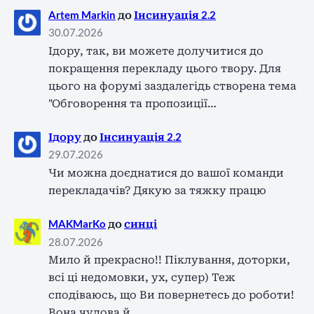
Artem Markin
до
Інсинуація 2.2
30.07.2026
Ідору, так, ви можете долучитися до
покращення перекладу цього твору. Для
цього на форумі заздалегідь створена тема
"Обговорення та пропозиції…
Ідору
до
Інсинуація 2.2
29.07.2026
Чи можна доєднатися до вашої команди
перекладачів? Дякую за тяжку працю
MAKMarKo
до
синці
28.07.2026
Мило й прекрасно!! Піклування, доторки,
всі ці недомовки, ух, супер) Теж
сподіваюсь, що Ви повернетесь до роботи!
Вона чудова й…