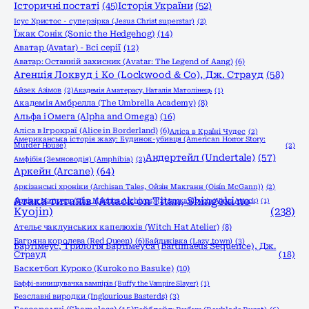
Історичні постаті
(45)
Історія України
(52)
Ісус Христос - суперзірка (Jesus Christ superstar)
(2)
Їжак Сонік (Sonic the Hedgehog)
(14)
Аватар (Avatar) - Всі серії
(12)
Аватар: Останній захисник (Avatar: The Legend of Aang)
(6)
Агенція Локвуд і Кo (Lockwood & Co), Дж. Страуд
(58)
Айзек Азімов
(2)
Академія Аматерасу, Наталія Матолінець
(1)
Академія Амбрелла (The Umbrella Academy)
(8)
Альфа і Омега (Alpha and Omega)
(16)
Аліса в Ігрокраї (Alice in Borderland)
(6)
Аліса в Країні Чудес
(2)
Американська історія жаху: Будинок-убивця (American Horror Story:
Murder House)
(2)
Андертейл (Undertale)
(57)
Амфібія (Земноводія) (Amphibia)
(2)
Аркейн (Arcane)
(64)
Аркізанські хроніки (Archisan Tales, Ойзін Макганн (Oisín McGann))
(2)
Атака титанів (Attack on Titan, Shingeki no
Архіви Маґнуса (The Magnus Archives)
(2)
Атака вірусів (Virus Attack)
(1)
Kyojin)
(238)
Ательє чаклунських капелюхів (Witch Hat Atelier)
(8)
Багряна королева (Red Queen)
(6)
Байдиківка (Lazy town)
(3)
Бартімеус, Трилогія Бартімеуса (Bartimaeus Sequence), Дж.
Страуд
(18)
Баскетбол Куроко (Kuroko no Basuke)
(10)
Баффі-винищувачка вампірів (Buffy the Vampire Slayer)
(1)
Безславні виродки (Inglourious Basterds)
(3)