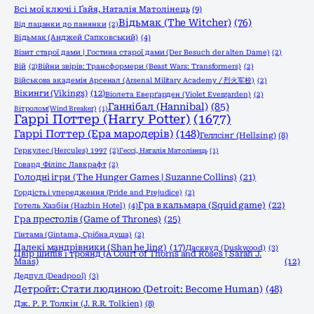
Всі мої ключі і Ґайя, Наталія Матолінець
(9)
Відьмак (The Witcher)
(76)
Від пацанки до панянки
(2)
Відьмак (Анджей Сапковський)
(4)
Візит старої дами | Гостина старої дами (Der Besuch der alten Dame)
(2)
Вій
(2)
Війни звірів: Трансформери (Beast Wars: Transformers)
(2)
Військова академія Арсенал (Arsenal Military Academy / 烈火军校)
(2)
Вікинги (Vikings)
(12)
Віолета Еверґарден (Violet Evergarden)
(2)
Ганнібал (Hannibal)
(85)
Вітролом(Wind Breaker)
(1)
Гаррі Поттер (Harry Potter)
(1677)
Гаррі Поттер (Ера мародерів)
(148)
Геллсінґ (Hellsing)
(8)
Геркулес (Hercules) 1997
(2)
Гессі, Наталія Матолінець
(1)
Говард Філіпс Лавкрафт
(2)
Голодні ігри (The Hunger Games | Suzanne Collins)
(21)
Гордість і упередження (Pride and Prejudice)
(2)
Гра в кальмара (Squid game)
(22)
Готель Хазбін (Hazbin Hotel)
(4)
Гра престолів (Game of Thrones)
(25)
Гінтама (Gintama, Срібна душа)
(2)
Далекі мандрівники (Shan he ling)
(17)
Дасквуд (Duskwood)
(3)
Двір шипів і троянд (A Court of Thorns and Roses | Sarah J.
Maas)
(12)
Дедпул (Deadpool)
(3)
Детройт: Стати людиною (Detroit: Become Human)
(48)
Дж. Р. Р. Толкін (J. R.R. Tolkien)
(8)