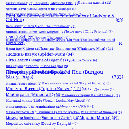
Леви на джипі
(13)
Кістки (Bones)
(2)
Лабіринт (Labyrinth) 1986
(2)
Легенда П'яти Кілець (Legend of the Five Rings)
(1)
Легенда про куміхо (Tale of the Nine Tailed)
(6)
Леді Баг і Супер-Кіт (Miraculous: Tales of Ladybug &
Cat Noir)
(69)
Леон-кілер / Леон (Léon: The Professional)
(2)
Лише друзі (Only Friends)
(5)
Лицарі Некзо Найтс (Nexo Knights)
(2)
Локі (Loki)
(32)
Лоракс (The Lorax)
(2)
Льов Яо: відродження клану Фуяо (Liu Yao: The Revitalization of
Fuyao Sect)
(8)
Людина-бензопила (Chainsaw Man)
(21)
Люди Ікс (X-Men)
(4)
Людина-павук (Spider-Man)
(84)
Ліга Легенд (League of Legends)
(30)
Ліга Сміху
(6)
Ліга справедливості (Justice League)
(3)
Літературні генії Бродячі Пси (Bungou
Лісова пісня - Леся Українка
(21)
Stray Dogs)
(733)
Магазинчик жахів (Pet Shop of Horrors)
(4)
Мавка. Лісова пісня
(2)
Магічна Битва (Jujutsu Kaisen)
(121)
Майкл Джексон
(2)
Майнкрафт (Minecraft)
(60)
Маленький принц (Le Petit Prince)
(2)
Маленькі жінки (Little Women, Louisa May Alcott)
(4)
Медкнижка/病案本
(3)
Мандалорець (The Mandalorian)
(2)
Межа пустоти: Сад Грішників (Kara no Kyokai (The Garden of Sinners))
(3)
Мерлін (Merlin)
(49)
Мемуари Ванітаса (Vanitas no Carte)
(18)
Мертві до світанку (Dead by Daylight)
(9)