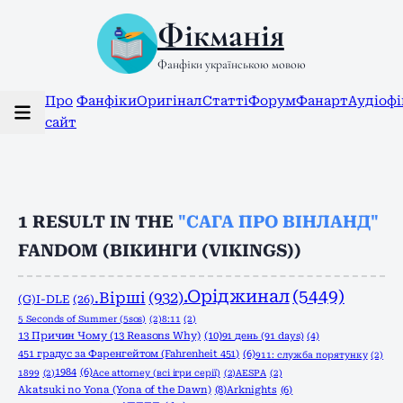
Фікманія
Фанфіки українською мовою
Про
Фанфіки
Оригінал
Статті
Форум
Фанарт
Аудіоф
сайт
1
RESULT IN THE
"САГА ПРО ВІНЛАНД"
FANDOM (ВІКИНГИ (VIKINGS))
.Оріджинал
(5449)
.Вірші
(932)
(G)I-DLE
(26)
5 Seconds of Summer (5sos)
(2)
8:11
(2)
13 Причин Чому (13 Reasons Why)
(10)
91 день (91 days)
(4)
451 градус за Фаренгейтом (Fahrenheit 451)
(6)
911: служба порятунку
(2)
1984
(6)
1899
(2)
Ace attorney (всі ігри серії)
(2)
AESPA
(2)
Akatsuki no Yona (Yona of the Dawn)
(8)
Arknights
(6)