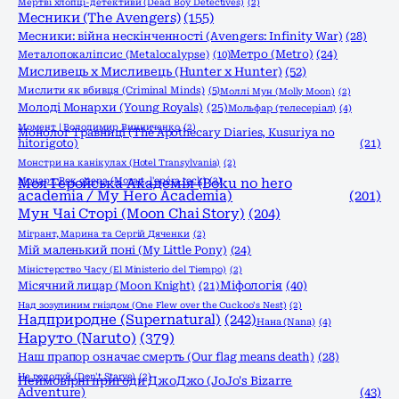
Мертві хлопці-детективи (Dead Boy Detectives)
(2)
Месники (The Avengers)
(155)
Месники: війна нескінченності (Avengers: Infinity War)
(28)
Метро (Metro)
(24)
Металопокаліпсис (Metalocalypse)
(10)
Мисливець х Мисливець (Hunter x Hunter)
(52)
Мислити як вбивця (Criminal Minds)
(5)
Моллі Мун (Molly Moon)
(2)
Молоді Монархи (Young Royals)
(25)
Мольфар (телесеріал)
(4)
Момент | Володимир Винниченко
(2)
Монолог Травниці (The Apothecary Diaries, Kusuriya no
hitorigoto)
(21)
Монстри на канікулах (Hotel Transylvania)
(2)
Моцарт. Рок опера (Mozart, l'opéra rock)
Моя Геройська Академія (Boku no hero
(2)
academia / My Hero Academia)
(201)
Мун Чаі Сторі (Moon Chai Story)
(204)
Мігрант, Марина та Сергій Дяченки
(2)
Мій маленький поні (My Little Pony)
(24)
Міністерство Часу (El Ministerio del Tiempo)
(2)
Міфологія
(40)
Місячний лицар (Moon Knight)
(21)
Над зозулиним гніздом (One Flew over the Cuckoo's Nest)
(2)
Надприродне (Supernatural)
(242)
Нана (Nana)
(4)
Наруто (Naruto)
(379)
Наш прапор означає смерть (Our flag means death)
(28)
Не голодуй (Don't Starve)
(2)
Неймовірні пригоди ДжоДжо (JoJo's Bizarre
Adventure)
(43)