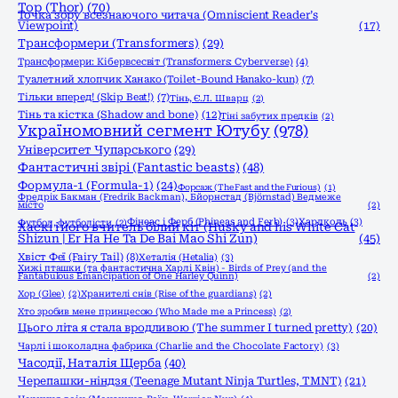
Тор (Thor)
(70)
Точка зору всезнаючого читача (Omniscient Reader’s
Viewpoint)
(17)
Трансформери (Transformers)
(29)
Трансформери: Кібервсесвіт (Transformers: Cyberverse)
(4)
Туалетний хлопчик Ханако (Toilet-Bound Hanako-kun)
(7)
Тільки вперед! (Skip Beat!)
(7)
Тінь, Є.Л. Шварц
(2)
Тінь та кістка (Shadow and bone)
(12)
Тіні забутих предків
(2)
Україномовний сегмент Ютубу
(978)
Університет Чупарського
(29)
Фантастичні звірі (Fantastic beasts)
(48)
Формула-1 (Formula-1)
(24)
Форсаж (The Fast and the Furious)
(1)
Фредрік Бакман (Fredrik Backman), Бйорнстад (Björnstad) Ведмеже
місто
(2)
Фінеас і Ферб (Phineas and Ferb)
(3)
Хардколь
(3)
Футбол, футболісти
(2)
Хаскі і його вчитель білий кіт (Husky and his White Cat
Shizun | Er Ha He Ta De Bai Mao Shi Zun)
(45)
Хвіст Феї (Fairy Tail)
(8)
Хеталія (Hetalia)
(3)
Хижі пташки (та фантастична Харлі Квін) - Birds of Prey (and the
Fantabulous Emancipation of One Harley Quinn)
(2)
Хор (Glee)
(2)
Хранителі снів (Rise of the guardians)
(2)
Хто зробив мене принцесою (Who Made me a Princess)
(2)
Цього літа я стала вродливою (The summer I turned pretty)
(20)
Чарлі і шоколадна фабрика (Charlie and the Chocolate Factory)
(3)
Часодії, Наталія Щерба
(40)
Черепашки-ніндзя (Teenage Mutant Ninja Turtles, TMNT)
(21)