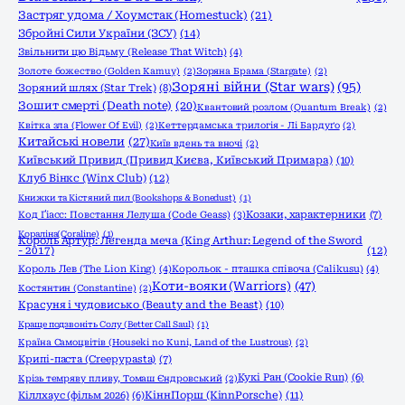
Застряг удома / Хоумстак (Homestuck)
(21)
Збройні Сили України (ЗСУ)
(14)
Звільнити цю Відьму (Release That Witch)
(4)
Золоте божество (Golden Kamuy)
(2)
Зоряна Брама (Stargate)
(2)
Зоряні війни (Star wars)
(95)
Зоряний шлях (Star Trek)
(8)
Зошит смерті (Death note)
(20)
Квантовий розлом (Quantum Break)
(2)
Квітка зла (Flower Of Evil)
(2)
Кеттердамська трилогія - Лі Бардуґо
(2)
Китайські новели
(27)
Київ вдень та вночі
(2)
Київський Привид (Привид Києва, Київський Примара)
(10)
Клуб Вінкс (Winx Club)
(12)
Книжки та Кістяний пил (Bookshops & Bonedust)
(1)
Код Ґіасс: Повстання Лелуша (Code Geass)
(3)
Козаки, характерники
(7)
Кораліна(Coraline)
(1)
Король Артур: Легенда меча (King Arthur: Legend of the Sword
- 2017)
(12)
Король Лев (The Lion King)
(4)
Корольок - пташка співоча (Calikusu)
(4)
Коти-вояки (Warriors)
(47)
Костянтин (Constantine)
(2)
Красуня і чудовисько (Beauty and the Beast)
(10)
Краще подзвоніть Солу (Better Call Saul)
(1)
Країна Самоцвітів (Houseki no Kuni, Land of the Lustrous)
(2)
Крипі-паста (Creepypasta)
(7)
Кукі Ран (Cookie Run)
(6)
Крізь темряву пливу, Томаш Єндровський
(2)
КіннПорш (KinnPorsche)
(11)
Кіллхаус (фільм 2026)
(6)