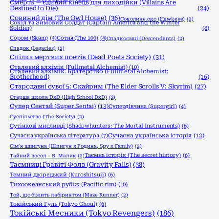
Смерть — єдиний кінець для лиходійки (Villains Are
Destined to Die)
(24)
Совиний дім (The Owl House)
(36)
Соколине око (Hawkeye)
(2)
Сокіл та Зимовий Солдат (Captain America and the Winter
Soldier)
(8)
Сором (Skam)
(4)
Сотня (The 100)
(4)
Спадкоємці (Descendants)
(2)
Спадок (Legacies)
(2)
Спілка мертвих поетів (Dead Poets Society)
(31)
Сталевий алхімік (Fullmetal Alchemist)
(10)
Сталевий алхімік. Братерство (Fullmetal Alchemist:
Brotherhood)
(16)
Стародавні сувої 5: Скайрим (The Elder Scrolls V: Skyrim)
(27)
Старша школа DxD (High School DxD)
(2)
Супер Сентай (Super Sentai)
(13)
Супердівчина (Supergirl)
(4)
Суспільство (The Society)
(2)
Сутінкові мисливці (Shadowhunters: The Mortal Instruments)
(6)
Сучасна українська історія
(12)
Сучасна українська література
(7)
Сім'я шпигуна (Шпигун x Родина, Spy x Family)
(2)
Таємна історія (The secret history)
(6)
Тайний посол - В. Малик
(2)
Таємниці Ґравіті Фолз (Gravity Falls)
(38)
Темний дворецький (Kuroshitsuji)
(6)
Тихоокеанський рубіж (Pacific rim)
(10)
Той, що біжить лабіринтом (Maze Runner)
(2)
Токійський Гуль (Tokyo Ghoul)
(6)
Токійські Месники (Tokyo Revengers)
(186)