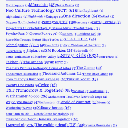
Måneskin
(48)
My little pony
(1)
Nekra Psaria
(2)
Neo Culture Technology (NCT)
(61)
Nier Replicant
(4)
One direction
(64)
Nightwish
(4)
Outlast
(3)
Nightshade
(2)
ninjago
(1)
Pentagon (PTG)
(10)
Portal, Portal 2
(7)
Oxygen Not Included
(2)
Persona 5
(1)
Project SEKAI: Colorful Stage! (Hatsune Miku: Colorful Stage!)
(2)
Psycho-Pass
(4)
Queen (Рок-гурт)
(4)
Re:Zero
(1)
Resident Evil
(2)
S.T.A.L.K.E.R.
(24)
Rise of the Teenage Mutant Ninja Turtles
(1)
Schmalgauzen
(7)
SF9
(4)
Silent Hill 2
(1)
Sky: Children of the Light
(2)
SM Rookies
(24)
Slipknot
(5)
Solarballs
(3)
Sleep Token
(1)
Stray Kids
(832)
Souls (Dark Souls)
(1)
Stardew Valley
(2)
Teen Titans
(1)
Tekken
(9)
The Arcana
(9)
THE BOYZ
(2)
The Gamer
(13)
The Dark Pictures Anthology: House of Ashes
(2)
Thousand Autumns
(11)
The summer Hikaru died
(1)
Three Days Grace
(2)
Tom Clancy's Rainbow Six Siege
(10)
Tsukiru Yodzu
(13)
Twice
(16)
Twenty One Pilots
(4)
TXT (Tomorrow X Together)
(98)
Vocaloid
(2)
Warframe
(2)
Warhammer 40 000
(26)
Warhammer Total War
(2)
Watch Dogs
(2)
World of Warcraft
(10)
WayV (WeishenV)
(4)
Wolfenstein
(2)
Worm
(1)
Xdinary heroes
(16)
Wuthering Waves
(3)
Your Turn to Die — Death Game by Majority
(2)
Євангеліон (Neon Genesis Evangelion)
(10)
І мертві підуть (The walking dead) (TV)
(20)
Інуяшя (Inuyasha)
(2)