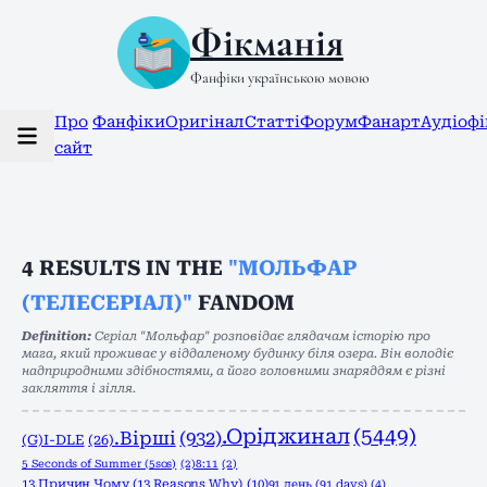
Фікманія
Фанфіки українською мовою
Про
Фанфіки
Оригінал
Статті
Форум
Фанарт
Аудіоф
сайт
4
RESULTS IN THE
"МОЛЬФАР
(ТЕЛЕСЕРІАЛ)"
FANDOM
Definition:
Серіал "Мольфар" розповідає глядачам історію про
мага, який проживає у віддаленому будинку біля озера. Він володіє
надприродними здібностями, а його головними знаряддям є різні
закляття і зілля.
.Оріджинал
(5449)
.Вірші
(932)
(G)I-DLE
(26)
5 Seconds of Summer (5sos)
(2)
8:11
(2)
13 Причин Чому (13 Reasons Why)
(10)
91 день (91 days)
(4)