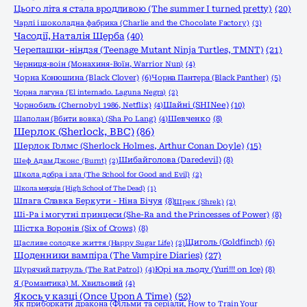
Цього літа я стала вродливою (The summer I turned pretty)
(20)
Чарлі і шоколадна фабрика (Charlie and the Chocolate Factory)
(3)
Часодії, Наталія Щерба
(40)
Черепашки-ніндзя (Teenage Mutant Ninja Turtles, TMNT)
(21)
Черниця-воiн (Монахиня-Воïн, Warrior Nun)
(4)
Чорна Конюшина (Black Clover)
(6)
Чорна Пантера (Black Panther)
(5)
Чорна лагуна (El internado. Laguna Negra)
(2)
Шайні (SHINee)
(10)
Чорнобиль (Chernobyl 1986, Netflix)
(4)
Шаполан (Вбити вовка) (Sha Po Lang)
(4)
Шевченко
(8)
Шерлок (Sherlock, ВВС)
(86)
Шерлок Голмс (Sherlock Holmes, Arthur Conan Doyle)
(15)
Шибайголова (Daredevil)
(8)
Шеф Адам Джонс (Burnt)
(2)
Школа добра і зла (The School for Good and Evil)
(2)
Школа мерців (High School of The Dead)
(1)
Шпага Славка Беркути - Ніна Бічуя
(8)
Шрек (Shrek)
(2)
Ші-Ра і могутні принцеси (She-Ra and the Princesses of Power)
(8)
Шістка Воронів (Six of Crows)
(8)
Щиголь (Goldfinch)
(6)
Щасливе солодке життя (Happy Sugar Life)
(2)
Щоденники вампіра (The Vampire Diaries)
(27)
Щурячий патруль (The Rat Patrol)
(4)
Юрі на льоду (Yuri!!! on Ice)
(8)
Я (Романтика) М. Хвильовий
(4)
Якось у казці (Once Upon A Time)
(52)
Як приборкати дракона (Фільми та серіали, How to Train Your