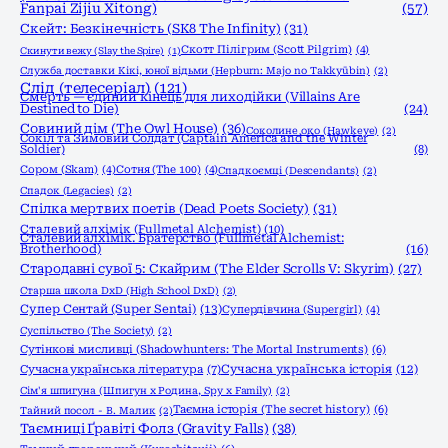
Fanpai Zijiu Xitong)
(57)
Скейт: Безкінечність (SK8 The Infinity)
(31)
Скотт Пілігрим (Scott Pilgrim)
(4)
Скинути вежу (Slay the Spire)
(1)
Служба доставки Кікі, юної відьми (Hepburn: Majo no Takkyūbin)
(2)
Слід (телесеріал)
(121)
Смерть — єдиний кінець для лиходійки (Villains Are
Destined to Die)
(24)
Совиний дім (The Owl House)
(36)
Соколине око (Hawkeye)
(2)
Сокіл та Зимовий Солдат (Captain America and the Winter
Soldier)
(8)
Сором (Skam)
(4)
Сотня (The 100)
(4)
Спадкоємці (Descendants)
(2)
Спадок (Legacies)
(2)
Спілка мертвих поетів (Dead Poets Society)
(31)
Сталевий алхімік (Fullmetal Alchemist)
(10)
Сталевий алхімік. Братерство (Fullmetal Alchemist:
Brotherhood)
(16)
Стародавні сувої 5: Скайрим (The Elder Scrolls V: Skyrim)
(27)
Старша школа DxD (High School DxD)
(2)
Супер Сентай (Super Sentai)
(13)
Супердівчина (Supergirl)
(4)
Суспільство (The Society)
(2)
Сутінкові мисливці (Shadowhunters: The Mortal Instruments)
(6)
Сучасна українська історія
(12)
Сучасна українська література
(7)
Сім'я шпигуна (Шпигун x Родина, Spy x Family)
(2)
Таємна історія (The secret history)
(6)
Тайний посол - В. Малик
(2)
Таємниці Ґравіті Фолз (Gravity Falls)
(38)