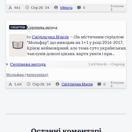
Everyone
461
Сер 28, '24
Viktoria
0
E
Серпнева негода
CHAPTER
by
Світлична Марія
—
(За містичним серіалом
"Мольфар", що виходив на 1+1 у році 2016-2017.
Крінж неймовірний, але тема суто українських
чаклунів доволі цікава, варта уваги і при
належному виконанні може дати реально
Серпнева негода
1,6 K
Words
Ongoing
•
вартісні плоди) За день кілька хмаринок
перетворилися на щільну ковдру кольору
Мольфар (телесеріал)
шерсті…
Everyone
1,6 K
Сер 28, '24
Світлична Марія
0
E
Останні коментарі