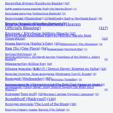
Баскетбол Куроко (Kuroko no Basuke)
(10)
Баффі-винищувачка вампірів (Buffy the Vampire Slayer)
(1)
Безславні виродки (Inglourious Basterds)
(3)
Безсоромні (Shameless)
(15)
Бейблейд: Вибух (Beyblade Burst)
(6)
Берсерк (Berserk)
Благословення небожителів (Heaven
(8)
Бетмен (Batman)
(8)
Official’s Blessing)
(217)
Блогери / Ютубери
(60)
Бліч (Bleach)
(27)
Боруто: нове покоління Наруто (Boruto: Naruto Next
Generations)
(23)
Брама Балдура (Baldur's Gate)
(20)
Бібліотекарі (The Librarians)
(2)
Ван Піс (One Piece)
(94)
Ванпанчмен (One Punch Man)
(1)
Вартові (Watchmen)
(2)
Вартові Цитаделі 1. Бестіарій Акслін (Guardians of the Citadel 1. Axlin’s
Bestiary)
(2)
Вбиваючи Єву (Killing Eve)
(10)
Вбивця демонів (鬼滅の刃 / Demon Slayer: Kimetsu no Yaiba)
(22)
Величне століття. Нова володарка (Muhtesem Yuzyil: Kosem)
(5)
Венздей (Wednesday)
(88)
Версаль (Versailles)
(2)
Весілля вченого Рю
(1)
Викрадач дітей (The Child Thief, Джеральд Бром)
(2)
Вишнева магія! Якщо в тридцять років ти будеш цнотливим, то станеш
чарівником? (Cherry Magic! Thirty Years of Virginity Can Make You a
Wizard?!)
(2)
Вовченя (Teen wolf)
(22)
Вогнем і мечем (Ogniem i mieczem)
(5)
Волейбол!! (Haikyuu!!)
(120)
Володар перснів (The Lord of the Rings)
(26)
Володар туману: роман (Карлос Руїс Сафон)
(2)