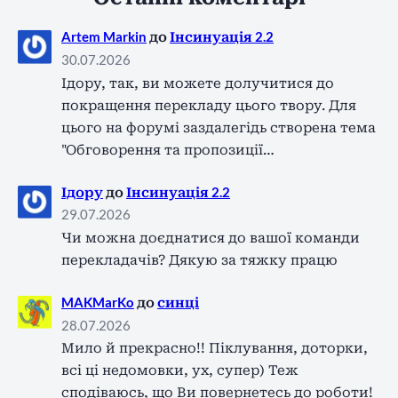
Artem Markin
до
Інсинуація 2.2
30.07.2026
Ідору, так, ви можете долучитися до
покращення перекладу цього твору. Для
цього на форумі заздалегідь створена тема
"Обговорення та пропозиції…
Ідору
до
Інсинуація 2.2
29.07.2026
Чи можна доєднатися до вашої команди
перекладачів? Дякую за тяжку працю
MAKMarKo
до
синці
28.07.2026
Мило й прекрасно!! Піклування, доторки,
всі ці недомовки, ух, супер) Теж
сподіваюсь, що Ви повернетесь до роботи!