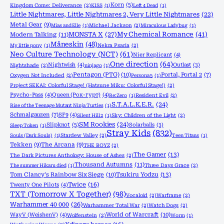
Korn
(5)
Kingdom Come: Deliverance
(2)
KISS
(1)
Left 4 Dead
(1)
Little Nightmares, Little Nightmares 2, Very Little Nightmares
(22)
Metal Gear
(9)
Mias and Elle
(1)
Michael Jackson
(2)
Miraculous Ladybug
(1)
MONSTA X
(27)
My Chemical Romance
(41)
Modern Talking
(11)
Måneskin
(48)
My little pony
(1)
Nekra Psaria
(2)
Neo Culture Technology (NCT)
(61)
Nier Replicant
(4)
One direction
(64)
Nightwish
(4)
Outlast
(3)
Nightshade
(2)
ninjago
(1)
Pentagon (PTG)
(10)
Portal, Portal 2
(7)
Oxygen Not Included
(2)
Persona 5
(1)
Project SEKAI: Colorful Stage! (Hatsune Miku: Colorful Stage!)
(2)
Psycho-Pass
(4)
Queen (Рок-гурт)
(4)
Re:Zero
(1)
Resident Evil
(2)
S.T.A.L.K.E.R.
(24)
Rise of the Teenage Mutant Ninja Turtles
(1)
Schmalgauzen
(7)
SF9
(4)
Silent Hill 2
(1)
Sky: Children of the Light
(2)
SM Rookies
(24)
Slipknot
(5)
Solarballs
(3)
Sleep Token
(1)
Stray Kids
(832)
Souls (Dark Souls)
(1)
Stardew Valley
(2)
Teen Titans
(1)
Tekken
(9)
The Arcana
(9)
THE BOYZ
(2)
The Gamer
(13)
The Dark Pictures Anthology: House of Ashes
(2)
Thousand Autumns
(11)
The summer Hikaru died
(1)
Three Days Grace
(2)
Tom Clancy's Rainbow Six Siege
(10)
Tsukiru Yodzu
(13)
Twice
(16)
Twenty One Pilots
(4)
TXT (Tomorrow X Together)
(98)
Vocaloid
(2)
Warframe
(2)
Warhammer 40 000
(26)
Warhammer Total War
(2)
Watch Dogs
(2)
World of Warcraft
(10)
WayV (WeishenV)
(4)
Wolfenstein
(2)
Worm
(1)