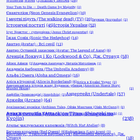
Xdinary heroes
(16)
Wuthering Waves
(3)
Your Turn to Die — Death Game by Majority
(2)
Євангеліон (Neon Genesis Evangelion)
(10)
І мертві підуть (The walking dead) (TV)
(20)
Інуяшя (Inuyasha)
(2)
Історичні постаті
(45)
Історія України
(52)
Ісус Христос - суперзірка (Jesus Christ superstar)
(2)
Їжак Сонік (Sonic the Hedgehog)
(14)
Аватар (Avatar) - Всі серії
(12)
Аватар: Останній захисник (Avatar: The Legend of Aang)
(6)
Агенція Локвуд і Кo (Lockwood & Co), Дж. Страуд
(58)
Айзек Азімов
(2)
Академія Аматерасу, Наталія Матолінець
(1)
Академія Амбрелла (The Umbrella Academy)
(8)
Альфа і Омега (Alpha and Omega)
(16)
Аліса в Ігрокраї (Alice in Borderland)
(6)
Аліса в Країні Чудес
(2)
Американська історія жаху: Будинок-убивця (American Horror Story:
Murder House)
(2)
Андертейл (Undertale)
(57)
Амфібія (Земноводія) (Amphibia)
(2)
Аркейн (Arcane)
(64)
Аркізанські хроніки (Archisan Tales, Ойзін Макганн (Oisín McGann))
(2)
Атака титанів (Attack on Titan, Shingeki no
Архіви Маґнуса (The Magnus Archives)
(2)
Атака вірусів (Virus Attack)
(1)
Kyojin)
(238)
Ательє чаклунських капелюхів (Witch Hat Atelier)
(8)
Багряна королева (Red Queen)
(6)
Байдиківка (Lazy town)
(3)
Бартімеус, Трилогія Бартімеуса (Bartimaeus Sequence), Дж.
Страуд
(18)