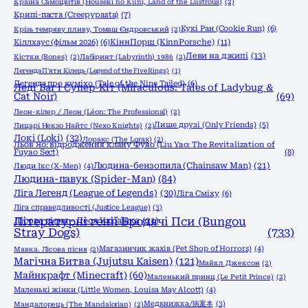
Країна Самоцвітів (Houseki no Kuni, Land of the Lustrous)
(2)
Крипі-паста (Creepypasta)
(7)
Кукі Ран (Cookie Run)
(6)
Крізь темряву пливу, Томаш Єндровський
(2)
КіннПорш (KinnPorsche)
(11)
Кіллхаус (фільм 2026)
(6)
Леви на джипі
(13)
Кістки (Bones)
(2)
Лабіринт (Labyrinth) 1986
(2)
Легенда П'яти Кілець (Legend of the Five Rings)
(1)
Легенда про куміхо (Tale of the Nine Tailed)
(6)
Леді Баг і Супер-Кіт (Miraculous: Tales of Ladybug &
Cat Noir)
(69)
Леон-кілер / Леон (Léon: The Professional)
(2)
Лише друзі (Only Friends)
(5)
Лицарі Некзо Найтс (Nexo Knights)
(2)
Локі (Loki)
(32)
Лоракс (The Lorax)
(2)
Льов Яо: відродження клану Фуяо (Liu Yao: The Revitalization of
Fuyao Sect)
(8)
Людина-бензопила (Chainsaw Man)
(21)
Люди Ікс (X-Men)
(4)
Людина-павук (Spider-Man)
(84)
Ліга Легенд (League of Legends)
(30)
Ліга Сміху
(6)
Ліга справедливості (Justice League)
(3)
Літературні генії Бродячі Пси (Bungou
Лісова пісня - Леся Українка
(21)
Stray Dogs)
(733)
Магазинчик жахів (Pet Shop of Horrors)
(4)
Мавка. Лісова пісня
(2)
Магічна Битва (Jujutsu Kaisen)
(121)
Майкл Джексон
(2)
Майнкрафт (Minecraft)
(60)
Маленький принц (Le Petit Prince)
(2)
Маленькі жінки (Little Women, Louisa May Alcott)
(4)
Медкнижка/病案本
(3)
Мандалорець (The Mandalorian)
(2)