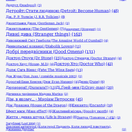
Дедпул (Deadpool)
(3)
Детройт: Стати людиною (Detroit: Become Human)
(48)
Дж. Р. Р. Толкін (J. R.R. Tolkien)
(8)
Джентльмен Джек (Gentleman Jack)
(2)
Джентльмени (The Gentlemen)
(7)
Дивергент (Divergent)
(1)
Дивні дива (Stranger things)
(162)
Дивовижний Світ Гамбола (The Amazing World of Gumball)
(4)
Диявольські коханці (Diabolik Lovers)
(11)
Добрі передвісники (Good Omens)
(131)
Доктор Стоун (Dr Stone)
(23)
Доктор Стрендж (Doctor Strange)
(4)
Доктор Хто (Doctor Who)
(42)
Доктор Хаус (House, M.D.)
(4)
Доля: Сага Вінкс (Fate: The Winx Saga)
(13)
Дон Жуан (Don Juan | comédie musicale 2003)
(2)
Дорогий Еван Хенсен (Dear Evan Hansen)
(4)
Дюна (Dune)
(6)
Дюрарара!! (Durarara!!)
(13)
Ді.Ґрей-мен (D.Gray-man)
(20)
Дівчинка-чарівниця Мадока Магіка
(2)
Дім, в якому… - Маріам Петросян
(45)
Енканто (Encanto)
(10)
Дім Дракона (House of the Dragon)
(8)
Ефект маси (Mass effect)
(6)
Жахливий місяць (Spooky month)
(4)
Життя - дивна штука (Life Is Strange)
(8)
Завтра (Tomorrow / 내일)
(2)
Загублені (Lost 2004)
(1)
Закохані антигерої (Коли герої Падають, Коли лиходії повстають),
Джианна Дарлінґ
(2)