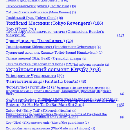
Темний дворецький (Kuroshitsuji)
(6)
Тихоокеанський рубіж (Pacific rim)
(10)
Той, що біжить лабіринтом (Maze Runner)
(2)
Токійський Гуль (Tokyo Ghoul)
(6)
Токійські Месники (Tokyo Revengers)
(186)
Тор (Thor)
(70)
Точка зору всезнаючого читача (Omniscient Reader’s
Viewpoint)
(17)
Трансформери (Transformers)
(29)
Трансформери: Кібервсесвіт (Transformers: Cyberverse)
(4)
Туалетний хлопчик Ханако (Toilet-Bound Hanako-kun)
(7)
Тільки вперед! (Skip Beat!)
(7)
Тінь, Є.Л. Шварц
(2)
Тінь та кістка (Shadow and bone)
(12)
Тіні забутих предків
(2)
Україномовний сегмент Ютубу
(978)
Університет Чупарського
(29)
Фантастичні звірі (Fantastic beasts)
(48)
Формула-1 (Formula-1)
(24)
Форсаж (The Fast and the Furious)
(1)
Фредрік Бакман (Fredrik Backman), Бйорнстад (Björnstad) Ведмеже
місто
(2)
Фінеас і Ферб (Phineas and Ferb)
(3)
Хардколь
(3)
Футбол, футболісти
(2)
Хаскі і його вчитель білий кіт (Husky and his White Cat
Shizun | Er Ha He Ta De Bai Mao Shi Zun)
(45)
Хвіст Феї (Fairy Tail)
(8)
Хеталія (Hetalia)
(3)
Хижі пташки (та фантастична Харлі Квін) - Birds of Prey (and the
Fantabulous Emancipation of One Harley Quinn)
(2)
Хор (Glee)
(2)
Хранителі снів (Rise of the guardians)
(2)
Хто зробив мене принцесою (Who Made me a Princess)
(2)