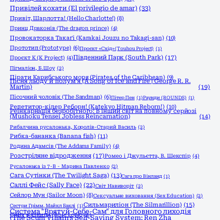
Привілей кохати (El privilegio de amar)
(33)
Привіт, Шарлотта! (Hello Charlotte!)
(8)
Принц Драконів (The dragon prince)
(4)
Провокаторка Такаґі (Karakai Jouzu no Takagi-san)
(10)
Прототип (Prototype)
(6)
Проєкт «Схід» (Touhou Project)
(1)
Південний Парк (South Park)
(17)
Проєкт К (K Project)
(4)
Пігмаліон, Б.Шоу
(2)
Пірати Карибського моря (Pirates of the Caribbean)
(9)
Пісня льоду й полум'я (A Song of Ice and Fire | George R. R.
Martin)
(19)
Пісочний чоловік (The Sandman)
(6)
Пітер Пен
(1)
Раунди (ROUNDS)
(1)
Репетитор-кілер Реборн! (Katekyo Hitman Reborn!)
(10)
Реінкарнація безробітного: В інший світ на повному серйозі
(Mushoku Tensei Jobless Reincarnation)
(14)
Рибалчина русалонька, Королів-Старий Василь
(2)
Рибка-бананка (Banana fish)
(11)
Родина Адамсів (The Addams Family)
(4)
Розстріляне відродження
(17)
Ромео і Джульєтта, В. Шекспір
(4)
Русалонька із 7-В - Марина Павленко
(2)
Сага Сутінки (The Twilight Saga)
(13)
Сага про Вінланд
(1)
Саллі Фейс (Sally Face)
(22)
Світ Навиворіт
(2)
Сейлор Мун (Sailor Moon)
(8)
Сексуальне виховання (Sex Education)
(2)
Сильмариліон (The Silmarillion)
(15)
Сестри Грімм, Майкл Баклі
(1)
Система "Врятуй-Себе-Сам" для Головного лиходія
Синя в'язниця (Blue Lock)
(6)
(The Scum Villain's Self-Saving System: Ren Zha