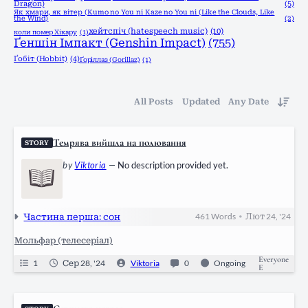
Dragon)
(5)
Як хмари, як вітер (Kumo no You ni Kaze no You ni (Like the Clouds, Like
the Wind)
(2)
хейтспіч (hatespeech music)
(10)
коли помер Хікару
(1)
Ґеншін Імпакт (Genshin Impact)
(755)
Ґобіт (Hobbit)
(4)
Ґоріллаз (Gorillaz)
(1)
All Posts
Updated
Any Date
Темрява вийшла на полювання
STORY
by
Viktoria
—
No description provided yet.
Частина перша: сон
461
Words
Лют 24, '24
•
Мольфар (телесеріал)
Everyone
1
Сер 28, '24
Viktoria
0
Ongoing
E