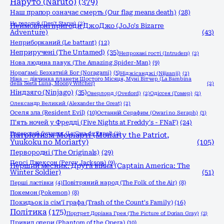
Наруто (Naruto)
(379)
Наш прапор означає смерть (Our flag means death)
(28)
Не голодуй (Don't Starve)
(2)
Неймовірні пригоди ДжоДжо (JoJo's Bizarre
Adventure)
(43)
Неприборканий (Le battant)
(12)
Неприручені (The Untamed)
(35)
Непрохані гості (Intruders)
(2)
Нова людина павук (The Amazing Spider-Man)
(9)
Нораґамі: Безхатній Бог (Noragami)
(5)
Ніджісанджі (Nijisanji)
(2)
Ніна — дівчинка планети Шостого Місяця, Муні Вітчер (La Bambina
della Sesta Luna, Moony Witcher)
(2)
Ніндзяго (Ninjago)
(35)
Оверлорд (Overlord)
(2)
Одіссея (Гомер)
(2)
Олександр Великий (Alexander the Great)
(2)
Оселя зла (Resident Evil)
(10)
Останній Серафим (Owari no Seraph)
(3)
П'ять ночей у Фредді (Five Nights at Freddy's - FNaF)
(24)
Паперовий будинок (La Casa de Papel)
(2)
Патріотизм Моріарті (Moriarty the Patriot,
Yuukoku no Moriarty)
(105)
Первородні (The Originals)
(29)
Персі Джексон (Percy Jackson)
(9)
Перший месник: Друга війна (Captain America: The
Winter Soldier)
(51)
Перші ластівки
(4)
Повітряний народ (The Folk of the Air)
(8)
Покемон (Pokemon)
(8)
Покидьок із сім'ї графа (Trash of the Count's Family)
(16)
Політика
(175)
Портрет Доріана Грея (The Picture of Dorian Gray)
(2)
Привид опери (Phantom of the Opera)
(10)