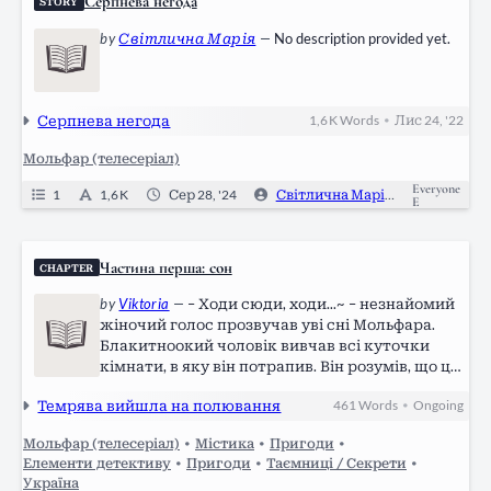
Серпнева негода
STORY
by
Світлична Марія
—
No description provided yet.
Серпнева негода
1,6 K
Words
Лис 24, '22
•
Мольфар (телесеріал)
Everyone
1
1,6 K
Сер 28, '24
Світлична Марія
0
O
E
Частина перша: сон
CHAPTER
by
Viktoria
—
– Ходи сюди, ходи...~ – незнайомий
жіночий голос прозвучав уві сні Мольфара.
Блакитноокий чоловік вивчав всі куточки
кімнати, в яку він потрапив. Він розумів, що це
гра нечисті, але також не міг зрозуміти як
Темрява вийшла на полювання
461
Words
Ongoing
•
взагалі ця нечиста змогла пробратися в його
сон, в його місцевість та на…
Мольфар (телесеріал)
•
Містика
•
Пригоди
•
Елементи детективу
•
Пригоди
•
Таємниці / Секрети
•
Україна