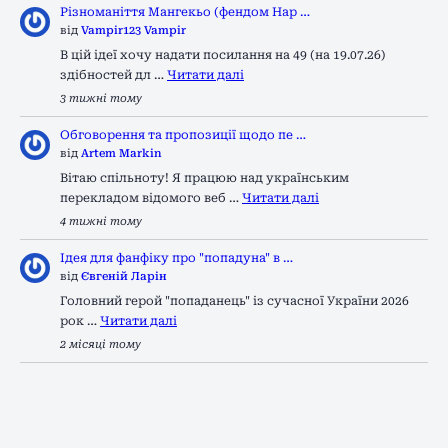
Різноманіття Мангекьо (фендом Нар …
від
Vampir123 Vampir
В цій ідеї хочу надати посилання на 49 (на 19.07.26)
здібностей дл …
Читати далі
3 тижні тому
Обговорення та пропозиції щодо пе …
від
Artem Markin
Вітаю спільноту! Я працюю над українським
перекладом відомого веб …
Читати далі
4 тижні тому
Ідея для фанфіку про "попадуна" в …
від
Євгеній Ларін
Головний герой "попаданець" із сучасної України 2026
рок …
Читати далі
2 місяці тому