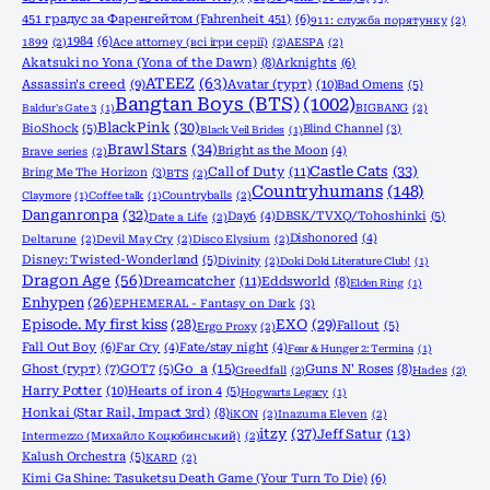
451 градус за Фаренгейтом (Fahrenheit 451)
(6)
911: служба порятунку
(2)
1984
(6)
1899
(2)
Ace attorney (всі ігри серії)
(2)
AESPA
(2)
Akatsuki no Yona (Yona of the Dawn)
(8)
Arknights
(6)
ATEEZ
(63)
Assassin's creed
(9)
Avatar (гурт)
(10)
Bad Omens
(5)
Bangtan Boys (BTS)
(1002)
Baldur's Gate 3
(1)
BIGBANG
(2)
BlackPink
(30)
BioShock
(5)
Blind Channel
(3)
Black Veil Brides
(1)
Brawl Stars
(34)
Bright as the Moon
(4)
Brave series
(2)
Castle Cats
(33)
Call of Duty
(11)
Bring Me The Horizon
(3)
BTS
(2)
Countryhumans
(148)
Claymore
(1)
Coffee talk
(1)
Countryballs
(2)
Danganronpa
(32)
Day6
(4)
DBSK/TVXQ/Tohoshinki
(5)
Date a Life
(2)
Dishonored
(4)
Deltarune
(2)
Devil May Cry
(2)
Disco Elysium
(2)
Disney: Twisted-Wonderland
(5)
Divinity
(2)
Doki Doki Literature Club!
(1)
Dragon Age
(56)
Dreamcatcher
(11)
Eddsworld
(8)
Elden Ring
(1)
Enhypen
(26)
EPHEMERAL - Fantasy on Dark
(3)
Episode. My first kiss
(28)
EXO
(29)
Fallout
(5)
Ergo Proxy
(2)
Fall Out Boy
(6)
Far Cry
(4)
Fate/stay night
(4)
Fear & Hunger 2: Termina
(1)
Go_a
(15)
Ghost (гурт)
(7)
GOT7
(5)
Guns N' Roses
(8)
Greedfall
(2)
Hades
(2)
Harry Potter
(10)
Hearts of iron 4
(5)
Hogwarts Legacy
(1)
Honkai (Star Rail, Impact 3rd)
(8)
iKON
(2)
Inazuma Eleven
(2)
itzy
(37)
Jeff Satur
(13)
Intermezzo (Михайло Коцюбинський)
(2)
Kalush Orchestra
(5)
KARD
(2)
Kimi Ga Shine: Tasuketsu Death Game (Your Turn To Die)
(6)