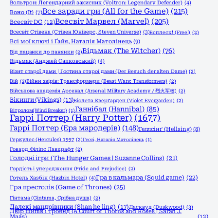
Вольтрон: Легендарний захисник (Voltron: Legendary Defender)
(4)
Все заради гри (All for the Game)
(215)
Воно (It)
(7)
Всесвіт Марвел (Marvel)
(205)
Всесвіт DC
(12)
Всесвіт Стівена (Стівен Юніверс, Steven Universe)
(3)
Всплеск! (Free!)
(2)
Всі мої ключі і Ґайя, Наталія Матолінець
(9)
Відьмак (The Witcher)
(76)
Від пацанки до панянки
(2)
Відьмак (Анджей Сапковський)
(4)
Візит старої дами | Гостина старої дами (Der Besuch der alten Dame)
(2)
Вій
(2)
Війни звірів: Трансформери (Beast Wars: Transformers)
(2)
Військова академія Арсенал (Arsenal Military Academy / 烈火军校)
(2)
Вікинги (Vikings)
(13)
Віолета Еверґарден (Violet Evergarden)
(2)
Ганнібал (Hannibal)
(85)
Вітролом(Wind Breaker)
(1)
Гаррі Поттер (Harry Potter)
(1677)
Гаррі Поттер (Ера мародерів)
(148)
Геллсінґ (Hellsing)
(8)
Геркулес (Hercules) 1997
(2)
Гессі, Наталія Матолінець
(1)
Говард Філіпс Лавкрафт
(2)
Голодні ігри (The Hunger Games | Suzanne Collins)
(21)
Гордість і упередження (Pride and Prejudice)
(2)
Гра в кальмара (Squid game)
(22)
Готель Хазбін (Hazbin Hotel)
(4)
Гра престолів (Game of Thrones)
(25)
Гінтама (Gintama, Срібна душа)
(2)
Далекі мандрівники (Shan he ling)
(17)
Дасквуд (Duskwood)
(3)
Двір шипів і троянд (A Court of Thorns and Roses | Sarah J.
Maas)
(12)