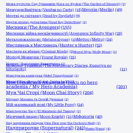
Межа пустоти: Сад Грішників (Kara no Kyokai (The Garden of Sinners))
(3)
Мерлін (Merlin)
(49)
Мемуари Ванітаса (Vanitas no Carte)
(18)
Мертві до світанку (Dead by Daylight)
(9)
Мертві хлопці-детективи (Dead Boy Detectives)
(2)
Месники (The Avengers)
(155)
Месники: війна нескінченності (Avengers: Infinity War)
(28)
Метро (Metro)
(24)
Металопокаліпсис (Metalocalypse)
(10)
Мисливець х Мисливець (Hunter x Hunter)
(52)
Мислити як вбивця (Criminal Minds)
(5)
Моллі Мун (Molly Moon)
(2)
Молоді Монархи (Young Royals)
(25)
Момент | Володимир Винниченко
(2)
Монолог Травниці (The Apothecary Diaries, Kusuriya no
hitorigoto)
(21)
Монстри на канікулах (Hotel Transylvania)
(2)
Моцарт. Рок опера (Mozart, l'opéra rock)
Моя Геройська Академія (Boku no hero
(2)
academia / My Hero Academia)
(201)
Мун Чаі Сторі (Moon Chai Story)
(204)
Мігрант, Марина та Сергій Дяченки
(2)
Мій маленький поні (My Little Pony)
(24)
Міністерство Часу (El Ministerio del Tiempo)
(2)
Міфологія
(40)
Місячний лицар (Moon Knight)
(21)
Над зозулиним гніздом (One Flew over the Cuckoo's Nest)
(2)
Надприродне (Supernatural)
(242)
Нана (Nana)
(4)