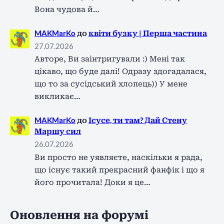
Вона чудова й…
MAKMarKo
до
квіти бузку | Перша частина
27.07.2026
Авторе, Ви заінтригували :) Мені так
цікаво, що буде далі! Одразу здогадалася,
що то за сусідський хлопець)) У мене
викликає…
MAKMarKo
до
Ісусе, ти там? Дай Стену
Маршу сил
26.07.2026
Ви просто не уявляєте, наскільки я рада,
що існує такий прекрасний фанфік і що я
його прочитала! Доки я це…
Оновлення на форумі