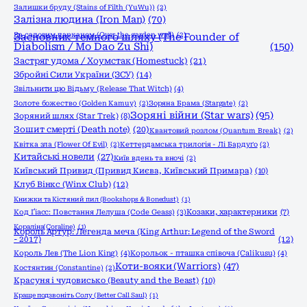
Залишки бруду (Stains of Filth (YuWu))
(2)
Залізна людина (Iron Man)
(70)
За садовим парканом (Over the garden wall)
Засновник темного шляху (The Founder of
(2)
Diabolism / Mo Dao Zu Shi)
(150)
Застряг удома / Хоумстак (Homestuck)
(21)
Збройні Сили України (ЗСУ)
(14)
Звільнити цю Відьму (Release That Witch)
(4)
Золоте божество (Golden Kamuy)
(2)
Зоряна Брама (Stargate)
(2)
Зоряні війни (Star wars)
(95)
Зоряний шлях (Star Trek)
(8)
Зошит смерті (Death note)
(20)
Квантовий розлом (Quantum Break)
(2)
Квітка зла (Flower Of Evil)
(2)
Кеттердамська трилогія - Лі Бардуґо
(2)
Китайські новели
(27)
Київ вдень та вночі
(2)
Київський Привид (Привид Києва, Київський Примара)
(10)
Клуб Вінкс (Winx Club)
(12)
Книжки та Кістяний пил (Bookshops & Bonedust)
(1)
Код Ґіасс: Повстання Лелуша (Code Geass)
(3)
Козаки, характерники
(7)
Кораліна(Coraline)
(1)
Король Артур: Легенда меча (King Arthur: Legend of the Sword
- 2017)
(12)
Король Лев (The Lion King)
(4)
Корольок - пташка співоча (Calikusu)
(4)
Коти-вояки (Warriors)
(47)
Костянтин (Constantine)
(2)
Красуня і чудовисько (Beauty and the Beast)
(10)
Краще подзвоніть Солу (Better Call Saul)
(1)