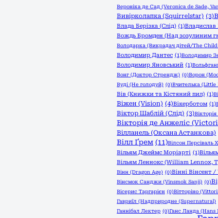
Вероніка де Сад (Veronica de Sade, Van
В
Вивірколапка (Squirrelstar)
(3)
Влада Берізка (Слід)
(1)
Владислав 
Вождь Бромден (Над зозулиним г
Володарка (Викрадач дітей/The Child 
Володимир Дантес
(1)
Володимир З
Володимир Яновський
(1)
Вольфганг
Вонг (Доктор Стрендж)
(0)
Ворон (Moo
Вуді (Не голодуй)
(0)
Вчителька (Little
Вів (Книжки та Кістяний пил)
(1)
В
Віжен (Vision)
(4)
Вікерботом
(1)
Віктор Шаблій (Слід)
(3)
Вікторія 
Вікторія де Анжеліс (Victori
Вілланель (Оксана Астанкова)
Вілл Ґрем
(11)
Вілсон Персіваль Х
Вільям Джеймс Моріарті
(1)
Вілья
Вільям Леннокс (William Lennox,
Вінні Вінсент /
Вінн (Dragon Age)
(0)
В
Вінсмок Санджи (Vinsmok Sanji)
(0)
Вісерис Таргарієн
(0)
Вітторіно (Vittori
Гавриїл (Надприродне (Supernatural)
Ганнібал Лектер
(0)
Ганс Ланда (Hans 