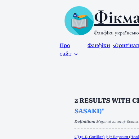
Фікма
Фанфіки українськ
Про
Фанфіки
Оригіна
сайт
2
RESULTS WITH 
SASAKI)"
Definition:
Мертві хлопці-дете
2Д (2-D, Gorillaz)
(1)
7 Березня (Honk