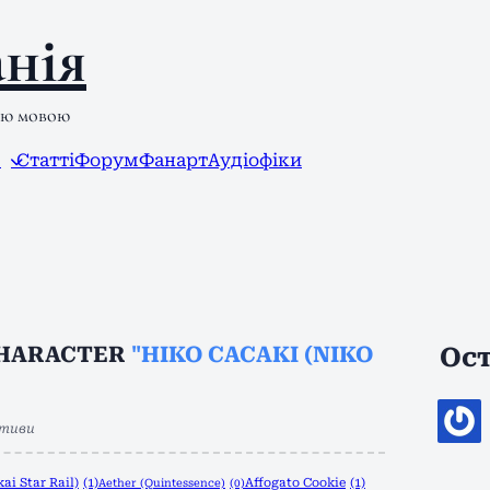
нія
ою мовою
л
Статті
Форум
Фанарт
Аудіофіки
CHARACTER
"НІКО САСАКІ (NIKO
Ост
ктиви
ai Star Rail)
(1)
Affogato Cookie
(1)
Aether (Quintessence)
(0)