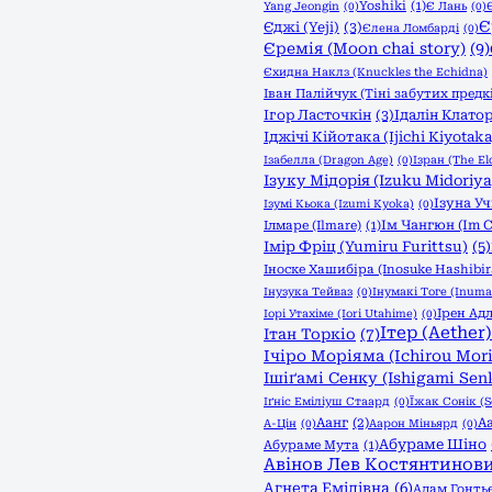
Yoshiki
(1)
Yang Jeongin
(0)
Є Лань
(0)
Є
Єджі (Yeji)
(3)
Єлена Ломбарді
(0)
Єремія (Moon chai story)
(9)
Єхидна Наклз (Knuckles the Echidna)
Іван Палійчук (Тіні забутих предк
Ігор Ласточкін
(3)
Ідалін Клатор
Іджічі Кійотака (Ijichi Kiyotaka
Ізабелла (Dragon Age)
(0)
Ізран (The Eld
Ізуку Мідорія (Izuku Midoriya
Ізуна Уч
Ізумі Кьока (Izumi Kyoka)
(0)
Ім Чангюн (Im 
Ілмаре (Ilmare)
(1)
Імір Фріц (Yumiru Furittsu)
(5)
Іноске Хашибіра (Inosuke Hashibir
Інузука Тейваз
(0)
Інумакі Тоге (Inuma
Ірен Адл
Іорі Утахіме (Iori Utahime)
(0)
Ітер (Aether)
Ітан Торкіо
(7)
Ічіро Моріяма (Ichirou Mor
Ішіґамі Сенку (Ishigami Sen
Іґніс Еміліуш Стаард
(0)
Їжак Сонік (S
Аанг
(2)
А
А-Цін
(0)
Аарон Міньярд
(0)
Абураме Шіно
Абураме Мута
(1)
Авінов Лев Костянтинов
Агнета Емілівна
(6)
Адам Гонть