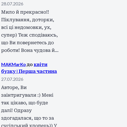
28.07.2026
Мило й прекрасно!!
Піклування, доторки,
всі ці недомовки, ух,
супер) Теж сподіваюсь,
що Ви повернетесь до
роботи! Вона чудова й…
MAKMarKo
до
квіти
бузку | Перша частина
27.07.2026
Авторе, Ви
заінтригували :) Мені
так цікаво, що буде
далі! Одразу
здогадалася, що то за
сусідський хлопець)) У