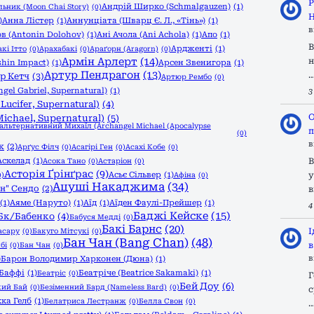
Р
Андрій Ширко (Schmalgauzen)
(1)
ьник (Moon Chai Story)
(0)
Н
)
Анна Лістер
(1)
Аннунціата (Шварц Є. Л., «Тінь»)
(1)
в
в (Antonin Dolohov)
(1)
Ані Ачола (Ani Achola)
(1)
Апо
(1)
В
Ардженті
(1)
кі Ітто
(0)
Арахабакі
(0)
Араґорн (Aragorn)
(0)
Армін Арлерт
(14)
н
shin Impact)
(1)
Арсен Звенигора
(1)
Артур Пендрагон
(13)
р Кетч
(3)
Артюр Рембо
(0)
gel Gabriel, Supernatural)
(1)
3
ucifer, Supernatural)
(4)
О
ichael, Supernatural)
(5)
/альтернативний Михаїл (Archangel Michael (Apocalypse
п
(0)
в
к
(2)
Арґус Філч
(0)
Асагірі Ген
(0)
Асахі Кобе
(0)
Аскелад
(1)
В
Асока Тано
(0)
Астаріон
(0)
Асторія Ґрінґрас
(9)
Асьє Сільвер
(1)
у
0)
Афіна
(0)
Ацуші Накаджима
(34)
н" Сендо
(2)
в
(1)
Аяме (Наруто)
(1)
Аїд
(1)
Аїден Фаулі-Прейшер
(1)
4
Баджі Кейске
(15)
Бк/Бабенко
(4)
Бабуся Медді
(0)
Бакі Барнс
(20)
І
асару
(0)
Бакуго Мітсукі
(0)
Бан Чан (Bang Chan)
(48)
в
бі
(0)
Бан Чан
(0)
в
)
Барон Володимир Харконен (Дюна)
(1)
Баффі
(1)
Беатріче (Beatrice Sakamaki)
(1)
Беатріс
(0)
Г
Бей Доу
(6)
кий Бай
(0)
Безіменний Бард (Nameless Bard)
(0)
с
кка Гелб
(1)
Белатриса Лестранж
(0)
Белла Свон
(0)