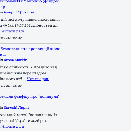
ізноманіття Мангекьо (фендом
ар …
ід
Vampir123 Vampir
 цій ідеї хочу надати посилання
а 49 (на 19.07.26) здібностей дл
…
Читати далі
 тижні тому
бговорення та пропозиції щодо
е …
ід
Artem Markin
ітаю спільноту! Я працюю над
країнським перекладом
ідомого веб …
Читати далі
 тижні тому
дея для фанфіку про "попадуна"
 …
ід
Євгеній Ларін
оловний герой "попаданець" із
учасної України 2026 рок
…
Читати далі