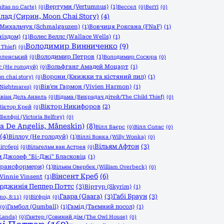
Вертумн (Vertumnus)
(1)
itas no Carte)
(0)
Вессел
(0)
Веґґі
(0)
лад (Сирин, Moon Chai Story)
(4)
Михальчук (Schmalgauzen)
(1)
Вовчиця Роксана (FNaF)
(1)
ніздом)
(1)
Волес Веллс (Wallace Wells)
(1)
Володимир Винниченко
(9)
Thief)
(0)
Володимир Петров
(1)
еленський
(0)
Володимир Сосюра
(0)
Вольфганг Амадей Моцарт
(1)
 (Не голодуй)
(0)
Ворони (Книжки та кістяний пил)
(1)
n chai story)
(0)
Вів'єн Гармон (Vivien Harmon)
(1)
 Nightmares)
(0)
івіан Дель Анхель
(0)
Відьма (Викрадач дітей/The Child Thief)
(0)
Віктор Никифоров
(2)
Віктор Крей
(0)
Белфрі (Victoria Belfrey)
(0)
a De Angelis, Måneskin)
(8)
Вілл Баєрс
(0)
Вілл Солас
(0)
(4)
Віллоу (Не голодуй)
(1)
Віллі Вонка (Willy Wonka)
(0)
Вільям Афтон
(3)
іґсбері
(0)
Вільгельм ван Астрея
(0)
м Джозеф "Бі-Джі" Бласковіц
(1)
 Трансформери)
(1)
Вільям Овербек (William Overbeck)
(0)
Вінсент Креб
(6)
 Vinnie Vinsent
(1)
ірджинія Пеппер Поттс
(3)
Віртур (Skyrim)
(1)
Гаара (Gaara)
(3)
Габі Браун
(3)
no, 8:11)
(0)
Віґфрід
(0)
Гамбол (Gumball)
(1)
Гамід (Таємний посол)
(1)
(0)
Landa)
(0)
Гантер (Совиний дім (The Owl House)
(0)