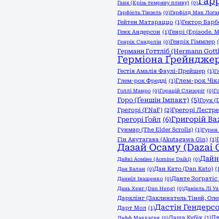
Гар
Ганя (Крізь темряву пливу)
(0)
Гарфіель Тінзель
(0)
Гарфілд Мак Логан
Гейтен Матараццо
(1)
Гектор Барб
Генк Андерсон
(1)
Генрі (Episode. My
Генріх Гіммлер
Генрік Санделін
(0)
Германн Готтліб (Hermann Gottl
Герміона Ґрейндже
Гестія Амалія Фаулі-Прейшер
(1)
Г
Глем-рок Чік
Глем-рок Фредді
(1)
Голлі Манро
(0)
Горацій Слизоріг
(0)
Г
Горо (Ґеншін Імпакт)
(5)
Гоук (
Грегорі (FNaF)
(2)
Грегорі Лестре
Григорій Ва
Грегорі Ґойл
(6)
Гунмар (The Elder Scrolls)
(1)
Гурен 
Гін Акутаґава (Akutagawa Gin)
(1)
Дазай Осаму (Dazai 
Дайн
Дайкі Аоміне (Aomine Daiki)
(0)
Дан Като (Dan Katо)
(
Дан Балан
(0)
Данте Зоґратіс
Даниїл Іващенко
(0)
Дань Хенг (Dan Heng)
(0)
Даніель Лі У
Дарклінг (Заклинатель Тіней, Ол
Дастін Гендерс
Дарт Мол
(1)
Дв
Даша Кубік
(1)
Дафф Маккаган
(0)