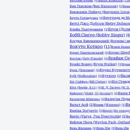
Беллі Конклін (The
Белламі Блейк
(0)
Бен Ганском (Ben Hanscom)
(1)
Бенв
Бенжамін Лайнус (Benjamin Linus
Бертрада де М
Берта Голандська
(0)
Бетсі Джо Добсон (Betsy Dobson
Блум (Доля:
Блейк Лангерманн
(1)
Боббі Сінґер (Bobby Singer)
(6
Богдан Хмельницький (Вогнем і м
Бокуто Котаро
(11)
Бонні Бенне
Борис Щер
Борис Павліковський
(0)
Брайан Се
Бостон (Only Friends)
(0)
Брайс Вокер (Bryce Walker)
(1)
Бран
Бруно Буччелатт
Брок (Покемон)
(0)
Бьон
Бутхілл
(1)
Бубі (Wolfenstein)
(0)
Біл Стенде
Біл Сайфер (Bill Cipher)
(0)
Бітл (Beetle, 8:11)
(0)
В. Д. Гастер (W. D.
Вакія 
Вайолет (Violet, Vi (Arcane))
(0)
Валер'ян Під
Валентин Міхієнко
(0)
Ва
Вальт Аой
(2)
Вамм (Wammu)
(1)
Ваніка Зоґратіс
(1)
Варлі (Не голоду
Варіс (Varys, Гра Престолів)
(2)
Ве
Вейлон Парк (Waylon Park, Outlast
Вень Жвохань
(0)
Вень Нін
(0)
Вень Цін