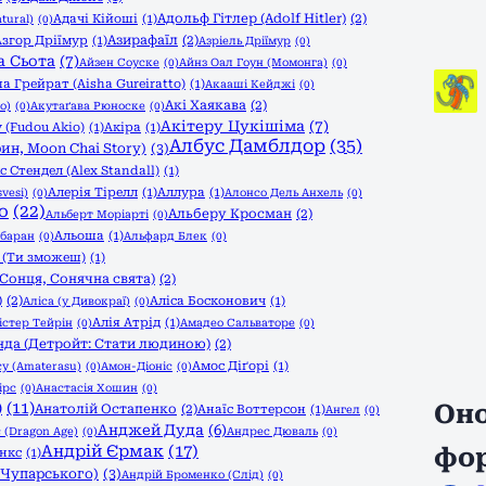
Адольф Гітлер (Adolf Hitler)
(2)
Адачі Кійоші
(1)
tural)
(0)
Азирафаїл
(2)
Азгор Дріїмур
(1)
Азріель Дріїмур
(0)
а Сьота
(7)
Айзен Соуске
(0)
Айнз Оал Гоун (Момонга)
(0)
а Грейрат (Aisha Gureiratto)
(1)
Акааші Кейджі
(0)
Акі Хаякава
(2)
o)
(0)
Акутаґава Рюноске
(0)
Акітеру Цукішіма
(7)
 (Fudou Akio)
(1)
Акіра
(1)
Албус Дамблдор
(35)
ин, Moon Chai Story)
(3)
с Стендел (Alex Standall)
(1)
Алерія Тірелл
(1)
Аллура
(1)
vesi)
(0)
Алонсо Дель Анхель
(0)
о
(22)
Альберу Кросман
(2)
Альберт Моріарті
(0)
Альоша
(1)
баран
(0)
Альфард Блек
(0)
 (Ти зможеш)
(1)
Сонця, Сонячна свята)
(2)
)
(2)
Аліса Босконович
(1)
Аліса (у Дивокраї)
(0)
Алія Атрід
(1)
істер Тейрін
(0)
Амадео Сальваторе
(0)
да (Детройт: Стати людиною)
(2)
Амос Діґорі
(1)
у (Amaterasu)
(0)
Амон-Діоніс
(0)
ірс
(0)
Анастасія Хошин
(0)
)
(11)
Оно
Анатолій Остапенко
(2)
Анаїс Воттерсон
(1)
Ангел
(0)
Анджей Дуда
(6)
 (Dragon Age)
(0)
Андрес Дюваль
(0)
Андрій Єрмак
(17)
фо
нкс
(1)
 Чупарського)
(3)
Андрій Броменко (Слід)
(0)