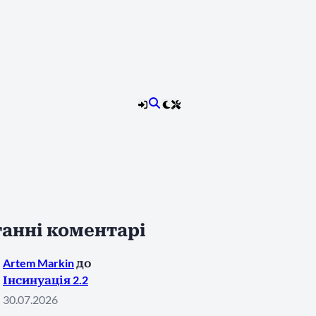
анні коментарі
Artem Markin
до
Інсинуація 2.2
30.07.2026