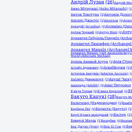
Андрій Лузан
(26)
Андрій Мел
Анко Мітараші (Anko Mitarashi)
(1
Антон Товстуха
(1)
Антонін Долого
Аполло Джастіс
(1)
Аполлон
(0)
Арата
Арлекіно (Gen
Аркадій (Arcadius)
(0)
Арту
Артем Чорний
(0)
Артур Візлі
(0)
Архангел Габріель/Гавриїл (Archan
Архангел Люцифер (Archangel L
Архангел Михаїл (Archangel M
Архангел Михаїл (світ Апокаліпсису)
World)/Alternate Michael)
Арія Стар
Аріель Анемой Асура
(1)
Аскебйорни
(1)
Асгайр Адамович
(0)
Астаріон Анкунін (Astarion Ancunin)
(
Ацуші "Акку
Ахілесс Девенпорт
(1)
Аякс Петропол
Ашильда (Ashildr)
(0)
Б
Б'якуя Тогамі
(0)
Б'янка Барклай
(0)
Бакуго Кацукі
(28)
Бакуго М
Бальтазар (Надприродне)
(1)
Бамбл
Бариста (Харуто)
(1
Барбара Пеґ
(0)
Бастер
(1)
Барті Кравч-молодший
(0)
Беверлі Марш
(1)
Беззубик
(0)
Безли
Бе
Бек Джухо (Зухо)
(0)
Бек Хі Сон
(0)