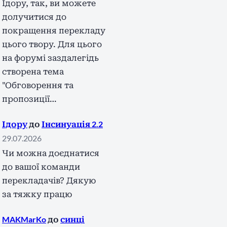
Ідору, так, ви можете
долучитися до
покращення перекладу
цього твору. Для цього
на форумі заздалегідь
створена тема
"Обговорення та
пропозиції…
Ідору
до
Інсинуація 2.2
29.07.2026
Чи можна доєднатися
до вашої команди
перекладачів? Дякую
за тяжку працю
MAKMarKo
до
синці