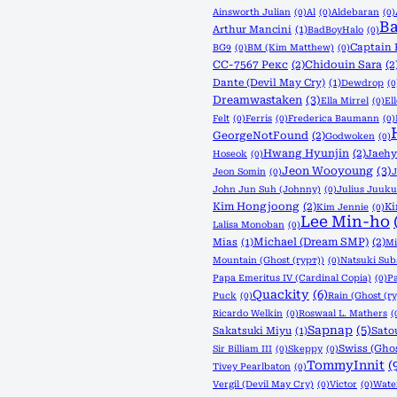
Ainsworth Julian
(0)
Al
(0)
Aldebaran
(0)
Ba
Arthur Mancini
(1)
BadBoyHalo
(0)
Captain 
BG9
(0)
BM (Kim Matthew)
(0)
CC-7567 Рекс
(2)
Chidouin Sara
(2
Dante (Devil May Cry)
(1)
Dewdrop
(0
Dreamwastaken
(3)
Ella Mirrel
(0)
El
Felt
(0)
Ferris
(0)
Frederica Baumann
(0)
GeorgeNotFound
(2)
Godwoken
(0)
Hwang Hyunjin
(2)
Jaeh
Hoseok
(0)
Jeon Wooyoung
(3)
Jeon Somin
(0)
J
John Jun Suh (Johnny)
(0)
Julius Juuku
Kim Hongjoong
(2)
K
Kim Jennie
(0)
Lee Min-ho
Lalisa Monoban
(0)
Michael (Dream SMP)
(2)
Mias
(1)
Mi
Mountain (Ghost (гурт))
(0)
Natsuki Sub
Papa Emeritus IV (Cardinal Copia)
(0)
P
Quackity
(6)
Puck
(0)
Rain (Ghost (г
Ricardo Welkin
(0)
Roswaal L. Mathers
(
Sapnap
(5)
Sakatsuki Miyu
(1)
Sato
Swiss (Ghos
Sir Billiam III
(0)
Skeppy
(0)
TommyInnit
(
Tivey Pearlbaton
(0)
Vergil (Devil May Cry)
(0)
Victor
(0)
Wate