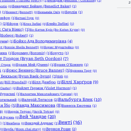
 summer I turned pretty)
(1)
Бельдам (Beldam - Coraline)
(1)
2
Бенедикт Бейкер (Benedict Baker)
(1)
оліо
(0)
)
(1)
Берлін
(1)
Беннет (Bennett)
(0)
Беньямін Овіч
(0)
онфор
(1)
Бетані Гоук
(0)
)
(2)
Бйорн
(1)
Блейз Забіні
(1)
Блез Забіні
(0)
 Сага Вінкс)
(3)
Бо-Катан Кріз (Bo-Katan Kryze)
(0)
)
Боберт (Bobert)
(1)
Бойко Ада Володимирівна
(4)
ечем)
(1)
т (Bonnie Sheila Bennett)
(0)
Борис Мурштейко
(0)
бина
(1)
Боромир (Boromir)
(1)
Боруто
(1)
т Гордон (Bryan Seth Gordon)
(7)
Браян Мей (Queen)
(1)
Браян О'Коннер
(1)
 Старк
(0)
Брюс Беннер (Bruce Banner)
(5)
і
(1)
Брієнна Тарт
(0)
 Бекхьон (Byun Baek-hyun)
(3)
Бібі
(0)
Біллі Харґров
(9)
Білл Денбро
(2)
л (Bill Standall)
(1)
Вайлет Гармон (Violet Harmon)
(1)
 Gaster)
(0)
Мурасакі
(1)
Валентин Миколайович (Сирин)
(0)
Вальбурга Блек
(10)
Валерій Легасов
(2)
могильний
(1)
Ванда Максимова
(8)
н Їбо
(5)
Ванесса Енотека
(1)
й)
(0)
Варрік Тетрас (Varrik Tetras)
(0)
Вей Чандзе
(20)
й Вусянь
(0)
Венті
(36)
)
(1)
Венздей Аддамс
(1)
Венбара
(0)
Вернон Роше
(2)
(0)
Верба (Moon chai story)
(0)