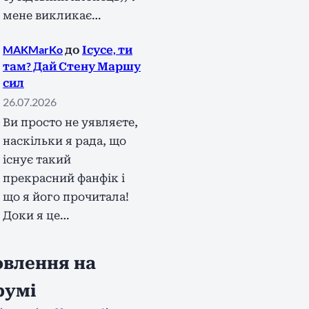
мене викликає…
MAKMarKo
до
Ісусе, ти
там? Дай Стену Маршу
сил
26.07.2026
Ви просто не уявляєте,
наскільки я рада, що
існує такий
прекрасний фанфік і
що я його прочитала!
Доки я це…
влення на
румі