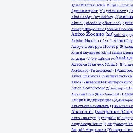
Адам Мілліґан (Adam Milligan, Superna
Адріан Агрест
(2)
Адріан Нотт
(1)
Айзав
Айві Белфрі (Ivy Belfrey)
(1)
Айріс (Episode.My first kiss)
(1)
Айш
Аккарді Флорентіно (Accardi Florentin
Акіко Йосано
(20)
Акіо Фудоу
Алан (Сир
Акіхіко Накано
(1)
Ал
(0)
Албус Северус Поттер
(5)
Алек
Алексі Каунісвесі (Aleksi Matias Kaunis
Альбед
Алукард
(0)
Аль-Хайтам
(0)
Альбіна Панчук (Слід)
(5)
Альде
Альфонсо (Ти зможеш)
(1)
Альфред
Аліна Старкова (Заклинателька 
Аліса (Університет Чупарського
Аліса Лонґботом
(3)
Алістер
(0)
Ал
Аман
Аманай Ріко (Riko Amanai)
(1)
Амара (Надприродне)
(2)
Аматерас
Анастасія Бачинська
(1)
Анастасія Г
Анатолій Дмитренко (Слід
Андайн
(2)
Анго Сакагучі
(1)
Андерс
Андромеда Тонкс
(1)
Андромеда То
Андрій Андрієнко (Університет