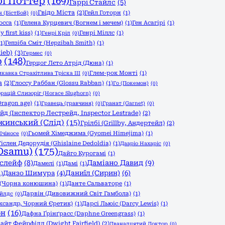
рі Поттер
(169)
Гаррі Стайлс
(5)
Гвідо Міста
(2)
Гейл Готорн
(1)
 (БістБой)
(0)
осса
(1)
Гелена Курцевич (Вогнем і мечем)
(1)
Ген Асагірі
(1)
 first kiss)
(1)
Генрі Міллс
(1)
Генрі Кріл
(0)
(1)
Гепзіба Сміт (Hepzibah Smith)
(1)
ieb)
(3)
Гермес
(0)
р
(148)
Герцог Лєто Атрід (Дюна)
(1)
Глем-рок Монті
(1)
икавка Страхітлива Тріска ІІІ
(0)
а
(2)
Глоссу Раббан (Glossu Rabban)
(1)
Го (Покемон)
(0)
орацій Слизоріг (Horace Slughorn)
(0)
Dragon age)
(1)
Гравець (гравчиня)
(0)
Гранат (Garnet)
(0)
йд (Інспектор Лестрейд, Inspector Lestrade)
(2)
жинський (Слід)
(15)
Грілбі (Grillby, Андертейл)
(2)
Гьомей Хімеджима (Gyomei Himejima)
(1)
Ічіносе
(0)
Гіслен Дедорудія (Ghislaine Dedoldia)
(1)
Дааріо Нахаріс
(0)
Osamu)
(175)
Дайго Курогамі
(1)
слейф
(8)
Даміано Давид
(9)
Дамелі
(1)
Дамі
(1)
Данзо Шимура
(4)
Даниїл (Сирин)
(6)
1)
 (Чорна конюшина)
(1)
Данте Сальваторе
(1)
Дарвін (Дивовижний Світ Гамбола)
(1)
айлдс
(0)
ександр, Чорний Єретик)
(1)
Дарсі Льюіс (Darcy Lewis)
(1)
он
(16)
Дафна Ґрінґрасс (Daphne Greengrass)
(1)
айт Фейрфілд (Dwight Fairfield)
(2)
Дванадцятий Доктор
(0)