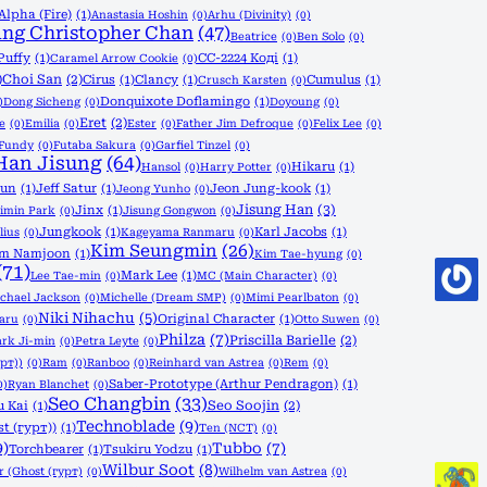
Alpha (Fire)
(1)
Anastasia Hoshin
(0)
Arhu (Divinity)
(0)
ng Christopher Chan
(47)
Beatrice
(0)
Ben Solo
(0)
Puffy
(1)
CC-2224 Коді
(1)
Caramel Arrow Cookie
(0)
)
Choi San
(2)
Cirus
(1)
Clancy
(1)
Cumulus
(1)
Crusch Karsten
(0)
Donquixote Doflamingo
(1)
)
Dong Sicheng
(0)
Doyoung
(0)
Eret
(2)
le
(0)
Emilia
(0)
Ester
(0)
Father Jim Defroque
(0)
Felix Lee
(0)
Fundy
(0)
Futaba Sakura
(0)
Garfiel Tinzel
(0)
Han Jisung
(64)
Hikaru
(1)
Hansol
(0)
Harry Potter
(0)
yun
(1)
Jeff Satur
(1)
Jeon Jung-kook
(1)
Jeong Yunho
(0)
Jisung Han
(3)
Jinx
(1)
imin Park
(0)
Jisung Gongwon
(0)
Jungkook
(1)
Karl Jacobs
(1)
lius
(0)
Kageyama Ranmaru
(0)
Kim Seungmin
(26)
im Namjoon
(1)
Kim Tae-hyung
(0)
(71)
Mark Lee
(1)
Lee Tae-min
(0)
MC (Main Character)
(0)
chael Jackson
(0)
Michelle (Dream SMP)
(0)
Mimi Pearlbaton
(0)
Niki Nihachu
(5)
Original Character
(1)
aru
(0)
Otto Suwen
(0)
Philza
(7)
Priscilla Barielle
(2)
ark Ji-min
(0)
Petra Leyte
(0)
урт))
(0)
Ram
(0)
Ranboo
(0)
Reinhard van Astrea
(0)
Rem
(0)
Saber-Prototype (Arthur Pendragon)
(1)
0)
Ryan Blanchet
(0)
Seo Changbin
(33)
Seo Soojin
(2)
u Kai
(1)
Technoblade
(9)
t (гурт))
(1)
Ten (NCT)
(0)
9)
Tubbo
(7)
Torchbearer
(1)
Tsukiru Yodzu
(1)
Wilbur Soot
(8)
r (Ghost (гурт)
(0)
Wilhelm van Astrea
(0)