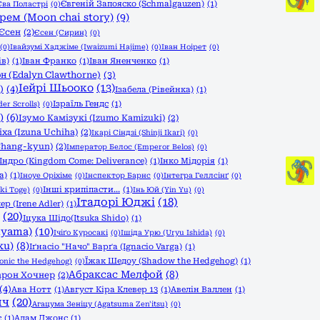
Євгеній Запояско (Schmalgauzen)
(1)
Єва Поластрі
(0)
рем (Moon chai story)
(9)
Єсен
(2)
Єсен (Сирин)
(0)
(0)
Івайзумі Хаджіме (Iwaizumi Hajime)
(0)
Іван Ноірет
(0)
ів)
(1)
Іван Франко
(1)
Іван Яненченко
(1)
н (Edalyn Clawthorne)
(3)
Іейрі Шьооко
(13)
)
(4)
Ізабела (Рівейнка)
(1)
Ізраїль Гендс
(1)
er Scrolls)
(0)
)
(6)
Ізумо Камізукі (Izumo Kamizuki)
(2)
іха (Izuna Uchiha)
(2)
Ікарі Сіндзі (Shinji Ikari)
(0)
Chang-kyun)
(2)
Імператор Белос (Emperor Belos)
(0)
Індро (Kingdom Come: Deliverance)
(1)
Інко Мідорія
(1)
a)
(1)
Іноуе Оріхіме
(0)
Інспектор Барнс
(0)
Інтегра Геллсінґ
(0)
Інші крипіпасти...
(1)
ki Toge)
(0)
Інь Юй (Yin Yu)
(0)
Ітадорі Юджі
(18)
ер (Irene Adler)
(1)
(20)
Іцука Шідо(Itsuka Shido)
(1)
iyama)
(10)
Ічіґо Куросакі
(0)
Ішіда Урю (Uryu Ishida)
(0)
ku)
(8)
Іґнасіо "Начо" Варґа (Ignacio Varga)
(1)
Їжак Шедоу (Shadow the Hedgehog)
(1)
onic the Hedgehog)
(0)
Абраксас Мелфой
(8)
арон Хочнер
(2)
(4)
Ава Нотт
(1)
Август Кіра Клевер 13
(1)
Авелін Валлен
(1)
ич
(20)
Агацума Зеніцу (Agatsuma Zen'itsu)
(0)
є
(1)
Адам Джонс
(1)