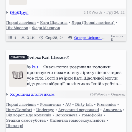
(Не)Друг
3,1 K
Words
Гру 24, '22
•
Перші ластівки
•
Катя Щаслива
•
Лєра (Перші ластівки)
•
Нік Маслов
•
Федя Макаров
Everyone
1
3,1 K
Сер 28, '24
Orange_Unicorn_of_Freedom
E
Вечірка Каті Щасливої
CHAPTER
by
kris
—
Якась попса розривала колонки,
пронизуючи незамилену лірику пісень через
усе тіло. Гості вечірки Каті Щасливої могли
відчувати вібрації на кінчиках їхній хребтів.
Пʼяні тущі відплясували під такт цього
Хорошим хлопчиком
969
Words
Ongoing
•
безперервного потоку поцілунків, танців та
криків. Це вперше коли день…
Перші ластівки
•
Романтика
•
AU
•
Dirty talk
•
Frenemies
•
Hurt/Comfort
•
Underage
•
Агресивні персонажі
•
Алкоголь
•
Від ворогів до коханців
•
Ворожнеча
•
Гомофобія
•
Згадки самогубства
•
Латентна гомосексуальність
•
Школярі