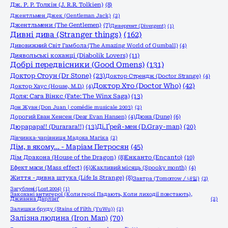
Дж. Р. Р. Толкін (J. R.R. Tolkien)
(8)
Джентльмен Джек (Gentleman Jack)
(2)
Джентльмени (The Gentlemen)
(7)
Дивергент (Divergent)
(1)
Дивні дива (Stranger things)
(162)
Дивовижний Світ Гамбола (The Amazing World of Gumball)
(4)
Диявольські коханці (Diabolik Lovers)
(11)
Добрі передвісники (Good Omens)
(131)
Доктор Стоун (Dr Stone)
(23)
Доктор Стрендж (Doctor Strange)
(4)
Доктор Хто (Doctor Who)
(42)
Доктор Хаус (House, M.D.)
(4)
Доля: Сага Вінкс (Fate: The Winx Saga)
(13)
Дон Жуан (Don Juan | comédie musicale 2003)
(2)
Дорогий Еван Хенсен (Dear Evan Hansen)
(4)
Дюна (Dune)
(6)
Дюрарара!! (Durarara!!)
(13)
Ді.Ґрей-мен (D.Gray-man)
(20)
Дівчинка-чарівниця Мадока Магіка
(2)
Дім, в якому… - Маріам Петросян
(45)
Енканто (Encanto)
(10)
Дім Дракона (House of the Dragon)
(8)
Ефект маси (Mass effect)
(6)
Жахливий місяць (Spooky month)
(4)
Життя - дивна штука (Life Is Strange)
(8)
Завтра (Tomorrow / 내일)
(2)
Загублені (Lost 2004)
(1)
Закохані антигерої (Коли герої Падають, Коли лиходії повстають),
Джианна Дарлінґ
(2)
Залишки бруду (Stains of Filth (YuWu))
(2)
Залізна людина (Iron Man)
(70)