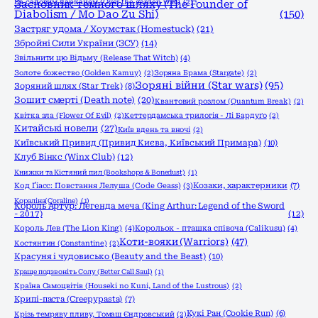
За садовим парканом (Over the garden wall)
Засновник темного шляху (The Founder of
(2)
Diabolism / Mo Dao Zu Shi)
(150)
Застряг удома / Хоумстак (Homestuck)
(21)
Збройні Сили України (ЗСУ)
(14)
Звільнити цю Відьму (Release That Witch)
(4)
Золоте божество (Golden Kamuy)
(2)
Зоряна Брама (Stargate)
(2)
Зоряні війни (Star wars)
(95)
Зоряний шлях (Star Trek)
(8)
Зошит смерті (Death note)
(20)
Квантовий розлом (Quantum Break)
(2)
Квітка зла (Flower Of Evil)
(2)
Кеттердамська трилогія - Лі Бардуґо
(2)
Китайські новели
(27)
Київ вдень та вночі
(2)
Київський Привид (Привид Києва, Київський Примара)
(10)
Клуб Вінкс (Winx Club)
(12)
Книжки та Кістяний пил (Bookshops & Bonedust)
(1)
Код Ґіасс: Повстання Лелуша (Code Geass)
(3)
Козаки, характерники
(7)
Кораліна(Coraline)
(1)
Король Артур: Легенда меча (King Arthur: Legend of the Sword
- 2017)
(12)
Король Лев (The Lion King)
(4)
Корольок - пташка співоча (Calikusu)
(4)
Коти-вояки (Warriors)
(47)
Костянтин (Constantine)
(2)
Красуня і чудовисько (Beauty and the Beast)
(10)
Краще подзвоніть Солу (Better Call Saul)
(1)
Країна Самоцвітів (Houseki no Kuni, Land of the Lustrous)
(2)
Крипі-паста (Creepypasta)
(7)
Кукі Ран (Cookie Run)
(6)
Крізь темряву пливу, Томаш Єндровський
(2)