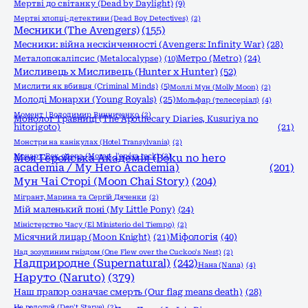
Мертві до світанку (Dead by Daylight)
(9)
Мертві хлопці-детективи (Dead Boy Detectives)
(2)
Месники (The Avengers)
(155)
Месники: війна нескінченності (Avengers: Infinity War)
(28)
Метро (Metro)
(24)
Металопокаліпсис (Metalocalypse)
(10)
Мисливець х Мисливець (Hunter x Hunter)
(52)
Мислити як вбивця (Criminal Minds)
(5)
Моллі Мун (Molly Moon)
(2)
Молоді Монархи (Young Royals)
(25)
Мольфар (телесеріал)
(4)
Момент | Володимир Винниченко
(2)
Монолог Травниці (The Apothecary Diaries, Kusuriya no
hitorigoto)
(21)
Монстри на канікулах (Hotel Transylvania)
(2)
Моцарт. Рок опера (Mozart, l'opéra rock)
Моя Геройська Академія (Boku no hero
(2)
academia / My Hero Academia)
(201)
Мун Чаі Сторі (Moon Chai Story)
(204)
Мігрант, Марина та Сергій Дяченки
(2)
Мій маленький поні (My Little Pony)
(24)
Міністерство Часу (El Ministerio del Tiempo)
(2)
Міфологія
(40)
Місячний лицар (Moon Knight)
(21)
Над зозулиним гніздом (One Flew over the Cuckoo's Nest)
(2)
Надприродне (Supernatural)
(242)
Нана (Nana)
(4)
Наруто (Naruto)
(379)
Наш прапор означає смерть (Our flag means death)
(28)
Не голодуй (Don't Starve)
(2)