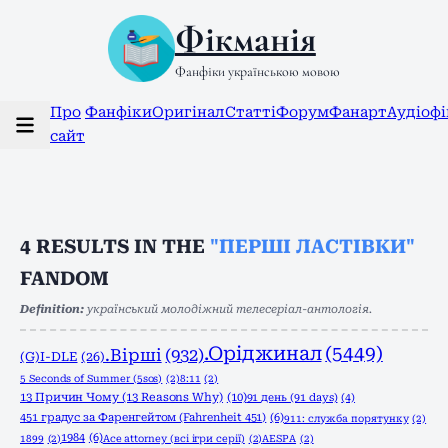
Фікманія
Фанфіки українською мовою
Про
Фанфіки
Оригінал
Статті
Форум
Фанарт
Аудіоф
сайт
4
RESULTS IN THE
"ПЕРШІ ЛАСТІВКИ"
FANDOM
Definition:
український молодіжний телесеріал-антологія.
.Оріджинал
(5449)
.Вірші
(932)
(G)I-DLE
(26)
5 Seconds of Summer (5sos)
(2)
8:11
(2)
13 Причин Чому (13 Reasons Why)
(10)
91 день (91 days)
(4)
451 градус за Фаренгейтом (Fahrenheit 451)
(6)
911: служба порятунку
(2)
1984
(6)
1899
(2)
Ace attorney (всі ігри серії)
(2)
AESPA
(2)