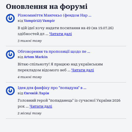
Оновлення на форумі
Різноманіття Мангекьо (фендом Нар …
від
Vampir123 Vampir
В цій ідеї хочу надати посилання на 49 (на 19.07.26)
здібностей дл …
Читати далі
3 тижні тому
Обговорення та пропозиції щодо пе …
від
Artem Markin
Вітаю спільноту! Я працюю над українським
перекладом відомого веб …
Читати далі
4 тижні тому
Ідея для фанфіку про "попадуна" в …
від
Євгеній Ларін
Головний герой "попаданець" із сучасної України 2026
рок …
Читати далі
2 місяці тому