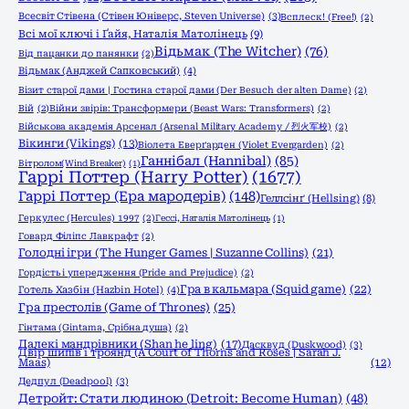
Всесвіт Стівена (Стівен Юніверс, Steven Universe)
(3)
Всплеск! (Free!)
(2)
Всі мої ключі і Ґайя, Наталія Матолінець
(9)
Відьмак (The Witcher)
(76)
Від пацанки до панянки
(2)
Відьмак (Анджей Сапковський)
(4)
Візит старої дами | Гостина старої дами (Der Besuch der alten Dame)
(2)
Вій
(2)
Війни звірів: Трансформери (Beast Wars: Transformers)
(2)
Військова академія Арсенал (Arsenal Military Academy / 烈火军校)
(2)
Вікинги (Vikings)
(13)
Віолета Еверґарден (Violet Evergarden)
(2)
Ганнібал (Hannibal)
(85)
Вітролом(Wind Breaker)
(1)
Гаррі Поттер (Harry Potter)
(1677)
Гаррі Поттер (Ера мародерів)
(148)
Геллсінґ (Hellsing)
(8)
Геркулес (Hercules) 1997
(2)
Гессі, Наталія Матолінець
(1)
Говард Філіпс Лавкрафт
(2)
Голодні ігри (The Hunger Games | Suzanne Collins)
(21)
Гордість і упередження (Pride and Prejudice)
(2)
Гра в кальмара (Squid game)
(22)
Готель Хазбін (Hazbin Hotel)
(4)
Гра престолів (Game of Thrones)
(25)
Гінтама (Gintama, Срібна душа)
(2)
Далекі мандрівники (Shan he ling)
(17)
Дасквуд (Duskwood)
(3)
Двір шипів і троянд (A Court of Thorns and Roses | Sarah J.
Maas)
(12)
Дедпул (Deadpool)
(3)
Детройт: Стати людиною (Detroit: Become Human)
(48)