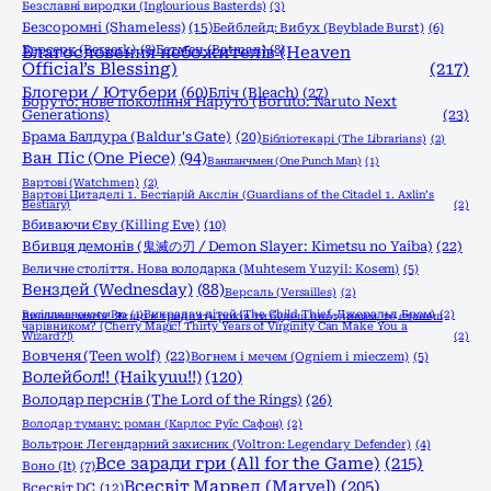
Безславні виродки (Inglourious Basterds)
(3)
Безсоромні (Shameless)
(15)
Бейблейд: Вибух (Beyblade Burst)
(6)
Берсерк (Berserk)
Благословення небожителів (Heaven
(8)
Бетмен (Batman)
(8)
Official’s Blessing)
(217)
Блогери / Ютубери
(60)
Бліч (Bleach)
(27)
Боруто: нове покоління Наруто (Boruto: Naruto Next
Generations)
(23)
Брама Балдура (Baldur's Gate)
(20)
Бібліотекарі (The Librarians)
(2)
Ван Піс (One Piece)
(94)
Ванпанчмен (One Punch Man)
(1)
Вартові (Watchmen)
(2)
Вартові Цитаделі 1. Бестіарій Акслін (Guardians of the Citadel 1. Axlin’s
Bestiary)
(2)
Вбиваючи Єву (Killing Eve)
(10)
Вбивця демонів (鬼滅の刃 / Demon Slayer: Kimetsu no Yaiba)
(22)
Величне століття. Нова володарка (Muhtesem Yuzyil: Kosem)
(5)
Венздей (Wednesday)
(88)
Версаль (Versailles)
(2)
Весілля вченого Рю
(1)
Викрадач дітей (The Child Thief, Джеральд Бром)
(2)
Вишнева магія! Якщо в тридцять років ти будеш цнотливим, то станеш
чарівником? (Cherry Magic! Thirty Years of Virginity Can Make You a
Wizard?!)
(2)
Вовченя (Teen wolf)
(22)
Вогнем і мечем (Ogniem i mieczem)
(5)
Волейбол!! (Haikyuu!!)
(120)
Володар перснів (The Lord of the Rings)
(26)
Володар туману: роман (Карлос Руїс Сафон)
(2)
Вольтрон: Легендарний захисник (Voltron: Legendary Defender)
(4)
Все заради гри (All for the Game)
(215)
Воно (It)
(7)
Всесвіт Марвел (Marvel)
(205)
Всесвіт DC
(12)