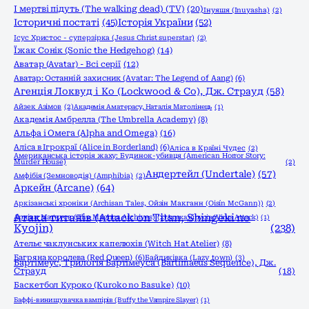
І мертві підуть (The walking dead) (TV)
(20)
Інуяшя (Inuyasha)
(2)
Історичні постаті
(45)
Історія України
(52)
Ісус Христос - суперзірка (Jesus Christ superstar)
(2)
Їжак Сонік (Sonic the Hedgehog)
(14)
Аватар (Avatar) - Всі серії
(12)
Аватар: Останній захисник (Avatar: The Legend of Aang)
(6)
Агенція Локвуд і Кo (Lockwood & Co), Дж. Страуд
(58)
Айзек Азімов
(2)
Академія Аматерасу, Наталія Матолінець
(1)
Академія Амбрелла (The Umbrella Academy)
(8)
Альфа і Омега (Alpha and Omega)
(16)
Аліса в Ігрокраї (Alice in Borderland)
(6)
Аліса в Країні Чудес
(2)
Американська історія жаху: Будинок-убивця (American Horror Story:
Murder House)
(2)
Андертейл (Undertale)
(57)
Амфібія (Земноводія) (Amphibia)
(2)
Аркейн (Arcane)
(64)
Аркізанські хроніки (Archisan Tales, Ойзін Макганн (Oisín McGann))
(2)
Атака титанів (Attack on Titan, Shingeki no
Архіви Маґнуса (The Magnus Archives)
(2)
Атака вірусів (Virus Attack)
(1)
Kyojin)
(238)
Ательє чаклунських капелюхів (Witch Hat Atelier)
(8)
Багряна королева (Red Queen)
(6)
Байдиківка (Lazy town)
(3)
Бартімеус, Трилогія Бартімеуса (Bartimaeus Sequence), Дж.
Страуд
(18)
Баскетбол Куроко (Kuroko no Basuke)
(10)
Баффі-винищувачка вампірів (Buffy the Vampire Slayer)
(1)