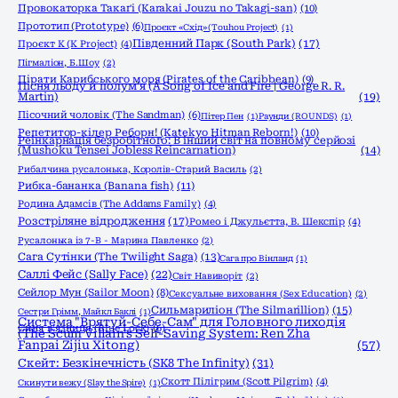
Провокаторка Такаґі (Karakai Jouzu no Takagi-san)
(10)
Прототип (Prototype)
(6)
Проєкт «Схід» (Touhou Project)
(1)
Південний Парк (South Park)
(17)
Проєкт К (K Project)
(4)
Пігмаліон, Б.Шоу
(2)
Пірати Карибського моря (Pirates of the Caribbean)
(9)
Пісня льоду й полум'я (A Song of Ice and Fire | George R. R.
Martin)
(19)
Пісочний чоловік (The Sandman)
(6)
Пітер Пен
(1)
Раунди (ROUNDS)
(1)
Репетитор-кілер Реборн! (Katekyo Hitman Reborn!)
(10)
Реінкарнація безробітного: В інший світ на повному серйозі
(Mushoku Tensei Jobless Reincarnation)
(14)
Рибалчина русалонька, Королів-Старий Василь
(2)
Рибка-бананка (Banana fish)
(11)
Родина Адамсів (The Addams Family)
(4)
Розстріляне відродження
(17)
Ромео і Джульєтта, В. Шекспір
(4)
Русалонька із 7-В - Марина Павленко
(2)
Сага Сутінки (The Twilight Saga)
(13)
Сага про Вінланд
(1)
Саллі Фейс (Sally Face)
(22)
Світ Навиворіт
(2)
Сейлор Мун (Sailor Moon)
(8)
Сексуальне виховання (Sex Education)
(2)
Сильмариліон (The Silmarillion)
(15)
Сестри Грімм, Майкл Баклі
(1)
Система "Врятуй-Себе-Сам" для Головного лиходія
Синя в'язниця (Blue Lock)
(6)
(The Scum Villain's Self-Saving System: Ren Zha
Fanpai Zijiu Xitong)
(57)
Скейт: Безкінечність (SK8 The Infinity)
(31)
Скотт Пілігрим (Scott Pilgrim)
(4)
Скинути вежу (Slay the Spire)
(1)