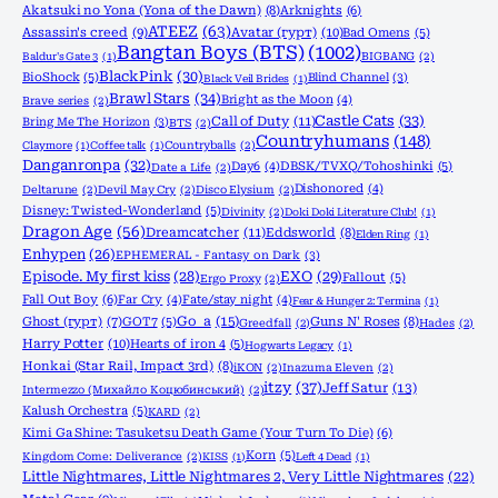
Akatsuki no Yona (Yona of the Dawn)
(8)
Arknights
(6)
ATEEZ
(63)
Assassin's creed
(9)
Avatar (гурт)
(10)
Bad Omens
(5)
Bangtan Boys (BTS)
(1002)
Baldur's Gate 3
(1)
BIGBANG
(2)
BlackPink
(30)
BioShock
(5)
Blind Channel
(3)
Black Veil Brides
(1)
Brawl Stars
(34)
Bright as the Moon
(4)
Brave series
(2)
Castle Cats
(33)
Call of Duty
(11)
Bring Me The Horizon
(3)
BTS
(2)
Countryhumans
(148)
Claymore
(1)
Coffee talk
(1)
Countryballs
(2)
Danganronpa
(32)
Day6
(4)
DBSK/TVXQ/Tohoshinki
(5)
Date a Life
(2)
Dishonored
(4)
Deltarune
(2)
Devil May Cry
(2)
Disco Elysium
(2)
Disney: Twisted-Wonderland
(5)
Divinity
(2)
Doki Doki Literature Club!
(1)
Dragon Age
(56)
Dreamcatcher
(11)
Eddsworld
(8)
Elden Ring
(1)
Enhypen
(26)
EPHEMERAL - Fantasy on Dark
(3)
Episode. My first kiss
(28)
EXO
(29)
Fallout
(5)
Ergo Proxy
(2)
Fall Out Boy
(6)
Far Cry
(4)
Fate/stay night
(4)
Fear & Hunger 2: Termina
(1)
Go_a
(15)
Ghost (гурт)
(7)
GOT7
(5)
Guns N' Roses
(8)
Greedfall
(2)
Hades
(2)
Harry Potter
(10)
Hearts of iron 4
(5)
Hogwarts Legacy
(1)
Honkai (Star Rail, Impact 3rd)
(8)
iKON
(2)
Inazuma Eleven
(2)
itzy
(37)
Jeff Satur
(13)
Intermezzo (Михайло Коцюбинський)
(2)
Kalush Orchestra
(5)
KARD
(2)
Kimi Ga Shine: Tasuketsu Death Game (Your Turn To Die)
(6)
Korn
(5)
Kingdom Come: Deliverance
(2)
KISS
(1)
Left 4 Dead
(1)
Little Nightmares, Little Nightmares 2, Very Little Nightmares
(22)