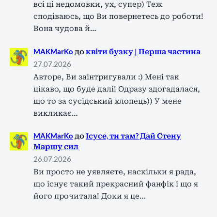
всі ці недомовки, ух, супер) Теж
сподіваюсь, що Ви повернетесь до роботи!
Вона чудова й…
MAKMarKo
до
квіти бузку | Перша частина
27.07.2026
Авторе, Ви заінтригували :) Мені так
цікаво, що буде далі! Одразу здогадалася,
що то за сусідський хлопець)) У мене
викликає…
MAKMarKo
до
Ісусе, ти там? Дай Стену
Маршу сил
26.07.2026
Ви просто не уявляєте, наскільки я рада,
що існує такий прекрасний фанфік і що я
його прочитала! Доки я це…