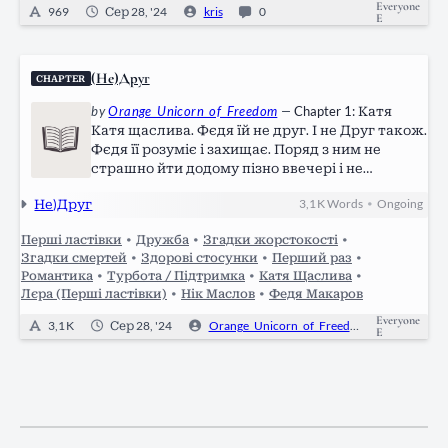
Everyone
969
Сер 28, '24
kris
0
E
(Не)Друг
CHAPTER
by
Orange_Unicorn_of_Freedom
—
Chapter 1: Катя
Катя щаслива. Фєдя їй не друг. І не Друг також.
Фєдя її розуміє і захищає. Поряд з ним не
страшно йти додому пізно ввечері і не
страшно у людському натовпі. Катя міцно
Не)Друг
3,1 K
Words
Ongoing
•
стискає Фєдіну руку на своєму першому в
житті концерті. Вони стоять подалі від натовпу
Перші ластівки
•
Дружба
•
Згадки жорстокості
•
біля сцени, бо…
Згадки смертей
•
Здорові стосунки
•
Перший раз
•
Романтика
•
Турбота / Підтримка
•
Катя Щаслива
•
Лєра (Перші ластівки)
•
Нік Маслов
•
Федя Макаров
Everyone
3,1 K
Сер 28, '24
Orange_Unicorn_of_Freedom
0
E