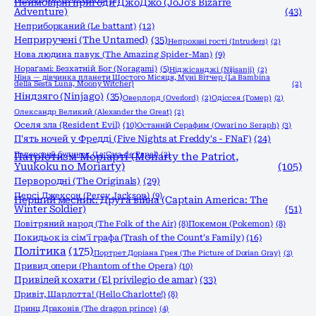
Неймовірні пригоди ДжоДжо (JoJo's Bizarre
Adventure)
(43)
Неприборканий (Le battant)
(12)
Неприручені (The Untamed)
(35)
Непрохані гості (Intruders)
(2)
Нова людина павук (The Amazing Spider-Man)
(9)
Нораґамі: Безхатній Бог (Noragami)
(5)
Ніджісанджі (Nijisanji)
(2)
Ніна — дівчинка планети Шостого Місяця, Муні Вітчер (La Bambina
della Sesta Luna, Moony Witcher)
(2)
Ніндзяго (Ninjago)
(35)
Оверлорд (Overlord)
(2)
Одіссея (Гомер)
(2)
Олександр Великий (Alexander the Great)
(2)
Оселя зла (Resident Evil)
(10)
Останній Серафим (Owari no Seraph)
(3)
П'ять ночей у Фредді (Five Nights at Freddy's - FNaF)
(24)
Паперовий будинок (La Casa de Papel)
(2)
Патріотизм Моріарті (Moriarty the Patriot,
Yuukoku no Moriarty)
(105)
Первородні (The Originals)
(29)
Персі Джексон (Percy Jackson)
(9)
Перший месник: Друга війна (Captain America: The
Winter Soldier)
(51)
Повітряний народ (The Folk of the Air)
(8)
Покемон (Pokemon)
(8)
Покидьок із сім'ї графа (Trash of the Count's Family)
(16)
Політика
(175)
Портрет Доріана Грея (The Picture of Dorian Gray)
(2)
Привид опери (Phantom of the Opera)
(10)
Привілей кохати (El privilegio de amar)
(33)
Привіт, Шарлотта! (Hello Charlotte!)
(8)
Принц Драконів (The dragon prince)
(4)