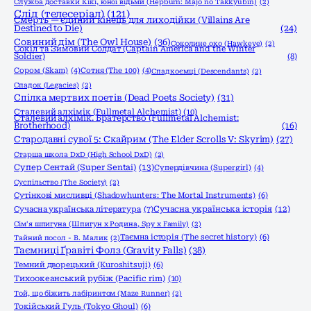
Служба доставки Кікі, юної відьми (Hepburn: Majo no Takkyūbin)
(2)
Слід (телесеріал)
(121)
Смерть — єдиний кінець для лиходійки (Villains Are
Destined to Die)
(24)
Совиний дім (The Owl House)
(36)
Соколине око (Hawkeye)
(2)
Сокіл та Зимовий Солдат (Captain America and the Winter
Soldier)
(8)
Сором (Skam)
(4)
Сотня (The 100)
(4)
Спадкоємці (Descendants)
(2)
Спадок (Legacies)
(2)
Спілка мертвих поетів (Dead Poets Society)
(31)
Сталевий алхімік (Fullmetal Alchemist)
(10)
Сталевий алхімік. Братерство (Fullmetal Alchemist:
Brotherhood)
(16)
Стародавні сувої 5: Скайрим (The Elder Scrolls V: Skyrim)
(27)
Старша школа DxD (High School DxD)
(2)
Супер Сентай (Super Sentai)
(13)
Супердівчина (Supergirl)
(4)
Суспільство (The Society)
(2)
Сутінкові мисливці (Shadowhunters: The Mortal Instruments)
(6)
Сучасна українська історія
(12)
Сучасна українська література
(7)
Сім'я шпигуна (Шпигун x Родина, Spy x Family)
(2)
Таємна історія (The secret history)
(6)
Тайний посол - В. Малик
(2)
Таємниці Ґравіті Фолз (Gravity Falls)
(38)
Темний дворецький (Kuroshitsuji)
(6)
Тихоокеанський рубіж (Pacific rim)
(10)
Той, що біжить лабіринтом (Maze Runner)
(2)
Токійський Гуль (Tokyo Ghoul)
(6)