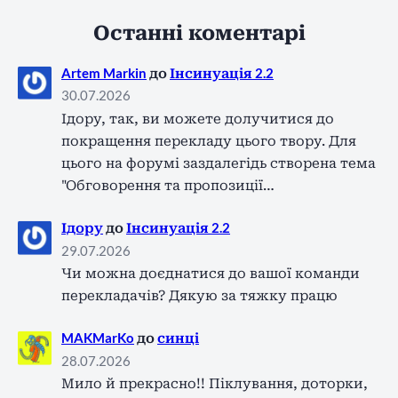
Останні коментарі
Artem Markin
до
Інсинуація 2.2
30.07.2026
Ідору, так, ви можете долучитися до
покращення перекладу цього твору. Для
цього на форумі заздалегідь створена тема
"Обговорення та пропозиції…
Ідору
до
Інсинуація 2.2
29.07.2026
Чи можна доєднатися до вашої команди
перекладачів? Дякую за тяжку працю
MAKMarKo
до
синці
28.07.2026
Мило й прекрасно!! Піклування, доторки,