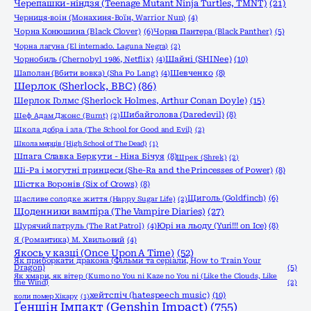
Черепашки-ніндзя (Teenage Mutant Ninja Turtles, TMNT)
(21)
Черниця-воiн (Монахиня-Воïн, Warrior Nun)
(4)
Чорна Конюшина (Black Clover)
(6)
Чорна Пантера (Black Panther)
(5)
Чорна лагуна (El internado. Laguna Negra)
(2)
Шайні (SHINee)
(10)
Чорнобиль (Chernobyl 1986, Netflix)
(4)
Шаполан (Вбити вовка) (Sha Po Lang)
(4)
Шевченко
(8)
Шерлок (Sherlock, ВВС)
(86)
Шерлок Голмс (Sherlock Holmes, Arthur Conan Doyle)
(15)
Шибайголова (Daredevil)
(8)
Шеф Адам Джонс (Burnt)
(2)
Школа добра і зла (The School for Good and Evil)
(2)
Школа мерців (High School of The Dead)
(1)
Шпага Славка Беркути - Ніна Бічуя
(8)
Шрек (Shrek)
(2)
Ші-Ра і могутні принцеси (She-Ra and the Princesses of Power)
(8)
Шістка Воронів (Six of Crows)
(8)
Щиголь (Goldfinch)
(6)
Щасливе солодке життя (Happy Sugar Life)
(2)
Щоденники вампіра (The Vampire Diaries)
(27)
Щурячий патруль (The Rat Patrol)
(4)
Юрі на льоду (Yuri!!! on Ice)
(8)
Я (Романтика) М. Хвильовий
(4)
Якось у казці (Once Upon A Time)
(52)
Як приборкати дракона (Фільми та серіали, How to Train Your
Dragon)
(5)
Як хмари, як вітер (Kumo no You ni Kaze no You ni (Like the Clouds, Like
the Wind)
(2)
хейтспіч (hatespeech music)
(10)
коли помер Хікару
(1)
Ґеншін Імпакт (Genshin Impact)
(755)