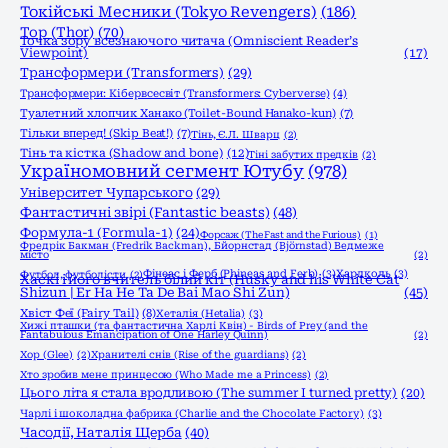
Токійські Месники (Tokyo Revengers)
(186)
Тор (Thor)
(70)
Точка зору всезнаючого читача (Omniscient Reader’s
Viewpoint)
(17)
Трансформери (Transformers)
(29)
Трансформери: Кібервсесвіт (Transformers: Cyberverse)
(4)
Туалетний хлопчик Ханако (Toilet-Bound Hanako-kun)
(7)
Тільки вперед! (Skip Beat!)
(7)
Тінь, Є.Л. Шварц
(2)
Тінь та кістка (Shadow and bone)
(12)
Тіні забутих предків
(2)
Україномовний сегмент Ютубу
(978)
Університет Чупарського
(29)
Фантастичні звірі (Fantastic beasts)
(48)
Формула-1 (Formula-1)
(24)
Форсаж (The Fast and the Furious)
(1)
Фредрік Бакман (Fredrik Backman), Бйорнстад (Björnstad) Ведмеже
місто
(2)
Фінеас і Ферб (Phineas and Ferb)
(3)
Хардколь
(3)
Футбол, футболісти
(2)
Хаскі і його вчитель білий кіт (Husky and his White Cat
Shizun | Er Ha He Ta De Bai Mao Shi Zun)
(45)
Хвіст Феї (Fairy Tail)
(8)
Хеталія (Hetalia)
(3)
Хижі пташки (та фантастична Харлі Квін) - Birds of Prey (and the
Fantabulous Emancipation of One Harley Quinn)
(2)
Хор (Glee)
(2)
Хранителі снів (Rise of the guardians)
(2)
Хто зробив мене принцесою (Who Made me a Princess)
(2)
Цього літа я стала вродливою (The summer I turned pretty)
(20)
Чарлі і шоколадна фабрика (Charlie and the Chocolate Factory)
(3)
Часодії, Наталія Щерба
(40)