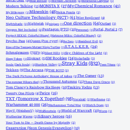
Metal Gear
(9)
Mias and Elle
(1)
Michael Jackson
(2)
Miraculous Ladybug
(1)
MONSTA X
(27)
My Chemical Romance
(41)
Modern Talking
(11)
Måneskin
(48)
My little pony
(1)
Nekra Psaria
(2)
Neo Culture Technology (NCT)
(61)
Nier Replicant
(4)
One direction
(64)
Nightwish
(4)
Outlast
(3)
Nightshade
(2)
ninjago
(1)
Pentagon (PTG)
(10)
Portal, Portal 2
(7)
Oxygen Not Included
(2)
Persona 5
(1)
Project SEKAI: Colorful Stage! (Hatsune Miku: Colorful Stage!)
(2)
Psycho-Pass
(4)
Queen (Рок-гурт)
(4)
Re:Zero
(1)
Resident Evil
(2)
S.T.A.L.K.E.R.
(24)
Rise of the Teenage Mutant Ninja Turtles
(1)
Schmalgauzen
(7)
SF9
(4)
Silent Hill 2
(1)
Sky: Children of the Light
(2)
SM Rookies
(24)
Slipknot
(5)
Solarballs
(3)
Sleep Token
(1)
Stray Kids
(832)
Souls (Dark Souls)
(1)
Stardew Valley
(2)
Teen Titans
(1)
Tekken
(9)
The Arcana
(9)
THE BOYZ
(2)
The Gamer
(13)
The Dark Pictures Anthology: House of Ashes
(2)
Thousand Autumns
(11)
The summer Hikaru died
(1)
Three Days Grace
(2)
Tom Clancy's Rainbow Six Siege
(10)
Tsukiru Yodzu
(13)
Twice
(16)
Twenty One Pilots
(4)
TXT (Tomorrow X Together)
(98)
Vocaloid
(2)
Warframe
(2)
Warhammer 40 000
(26)
Warhammer Total War
(2)
Watch Dogs
(2)
World of Warcraft
(10)
WayV (WeishenV)
(4)
Wolfenstein
(2)
Worm
(1)
Xdinary heroes
(16)
Wuthering Waves
(3)
Your Turn to Die — Death Game by Majority
(2)
Євангеліон (Neon Genesis Evangelion)
(10)