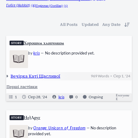
Ґобіт (Hobbit)
(4)
Ґоріллаз (Gorillaz)
(1)
All Posts
Updated
Any Date
Хорошим хлопчиком
STORY
by
kris
—
No description provided yet.
Вечірка Каті Щасливої
969
Words
Сер 1, '24
•
Перші ластівки
Everyone
1
Сер 28, '24
kris
0
Ongoing
E
Не)Друг
STORY
by
Orange_Unicorn_of_Freedom
—
No description
provided yet.