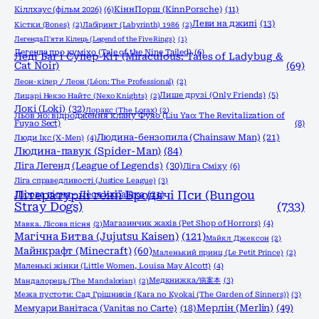
КіннПорш (KinnPorsche)
(11)
Кіллхаус (фільм 2026)
(6)
Леви на джипі
(13)
Кістки (Bones)
(2)
Лабіринт (Labyrinth) 1986
(2)
Легенда П'яти Кілець (Legend of the Five Rings)
(1)
Легенда про куміхо (Tale of the Nine Tailed)
(6)
Леді Баг і Супер-Кіт (Miraculous: Tales of Ladybug &
Cat Noir)
(69)
Леон-кілер / Леон (Léon: The Professional)
(2)
Лише друзі (Only Friends)
(5)
Лицарі Некзо Найтс (Nexo Knights)
(2)
Локі (Loki)
(32)
Лоракс (The Lorax)
(2)
Льов Яо: відродження клану Фуяо (Liu Yao: The Revitalization of
Fuyao Sect)
(8)
Людина-бензопила (Chainsaw Man)
(21)
Люди Ікс (X-Men)
(4)
Людина-павук (Spider-Man)
(84)
Ліга Легенд (League of Legends)
(30)
Ліга Сміху
(6)
Ліга справедливості (Justice League)
(3)
Літературні генії Бродячі Пси (Bungou
Лісова пісня - Леся Українка
(21)
Stray Dogs)
(733)
Магазинчик жахів (Pet Shop of Horrors)
(4)
Мавка. Лісова пісня
(2)
Магічна Битва (Jujutsu Kaisen)
(121)
Майкл Джексон
(2)
Майнкрафт (Minecraft)
(60)
Маленький принц (Le Petit Prince)
(2)
Маленькі жінки (Little Women, Louisa May Alcott)
(4)
Медкнижка/病案本
(3)
Мандалорець (The Mandalorian)
(2)
Межа пустоти: Сад Грішників (Kara no Kyokai (The Garden of Sinners))
(3)
Мерлін (Merlin)
(49)
Мемуари Ванітаса (Vanitas no Carte)
(18)