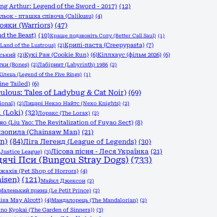
g Arthur: Legend of the Sword - 2017)
(12)
льок - пташка співоча (Calikusu)
(4)
ояки (Warriors)
(47)
d the Beast)
(10)
Краще подзвоніть Солу (Better Call Saul)
(1)
Крипі-паста (Creepypasta)
(7)
Land of the Lustrous)
(2)
Кукі Ран (Cookie Run)
(6)
Кіллхаус (фільм 2026)
(6)
вський
(2)
тки (Bones)
(2)
Лабіринт (Labyrinth) 1986
(2)
ілець (Legend of the Five Rings)
(1)
ine Tailed)
(6)
ulous: Tales of Ladybug & Cat Noir)
(69)
ional)
(2)
Лицарі Некзо Найтс (Nexo Knights)
(2)
 (Loki)
(32)
Лоракс (The Lorax)
(2)
(Liu Yao: The Revitalization of Fuyao Sect)
(8)
зопила (Chainsaw Man)
(21)
n)
(84)
Ліга Легенд (League of Legends)
(30)
Лісова пісня - Леся Українка
(21)
Justice League)
(3)
дячі Пси (Bungou Stray Dogs)
(733)
ахів (Pet Shop of Horrors)
(4)
isen)
(121)
Майкл Джексон
(2)
Маленький принц (Le Petit Prince)
(2)
isa May Alcott)
(4)
Мандалорець (The Mandalorian)
(2)
o Kyokai (The Garden of Sinners))
(3)