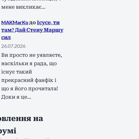
мене викликає…
MAKMarKo
до
Ісусе, ти
там? Дай Стену Маршу
сил
26.07.2026
Ви просто не уявляєте,
наскільки я рада, що
існує такий
прекрасний фанфік і
що я його прочитала!
Доки я це…
влення на
румі