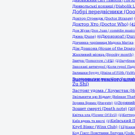
Дивовижний Світ Гамбола (The Am
Диявольські коханці (Diabolik L
Добрі передвісники (Go
Доктор Стрендж (Doctor Strange)
Доктор Хто (Doctor Who)
(4
Дон Жуан (Don Juan | comédie musica
Дюрарара!! (Dura
Дюна (Dune)
(6)
Дівчинка-чарівниця Мадока Магіка
Дім Дракона (House of the Drago
Жахливий місяць (Spooky month)
Завтра (Tomorrow / 내일)
(2)
Загублені
Закохані антигерої (Коли герої Пад
Залишки бруду (Stains of Filth (YuWu
За садовим парканом (Over the garde
Засновник темного шляху
Zu Shi)
Застряг удома / Хоумстак (
Звільнити цю Відьму (Release That
Зоряний 
Зоряна Брама (Stargate)
(2)
Зошит смерті (Death note)
(20
Квітка зла (Flower Of Evil)
(2)
Кеттер
Київський П
Київ вдень та вночі
(2)
Клуб Вінкс (Winx Club)
(12)
Книжк
Код Ґіасс: Повстання Лелуша (Code 