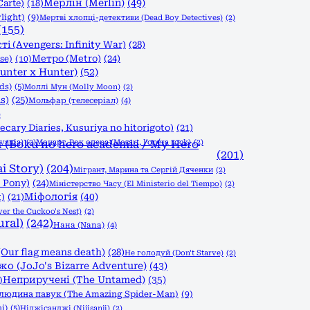
Мерлін (Merlin)
(49)
Carte)
(18)
light)
(9)
Мертві хлопці-детективи (Dead Boy Detectives)
(2)
(155)
і (Avengers: Infinity War)
(28)
Метро (Metro)
(24)
se)
(10)
nter x Hunter)
(52)
ds)
(5)
Моллі Мун (Molly Moon)
(2)
s)
(25)
Мольфар (телесеріал)
(4)
)
ary Diaries, Kusuriya no hitorigoto)
(21)
vania)
(Boku no hero academia / My Hero
(2)
Моцарт. Рок опера (Mozart, l'opéra rock)
(2)
(201)
i Story)
(204)
Мігрант, Марина та Сергій Дяченки
(2)
 Pony)
(24)
Міністерство Часу (El Ministerio del Tiempo)
(2)
Міфологія
(40)
)
(21)
r the Cuckoo's Nest)
(2)
ral)
(242)
Нана (Nana)
(4)
Our flag means death)
(28)
Не голодуй (Don't Starve)
(2)
 (JoJo's Bizarre Adventure)
(43)
Неприручені (The Untamed)
(35)
)
людина павук (The Amazing Spider-Man)
(9)
i)
(5)
Ніджісанджі (Nijisanji)
(2)