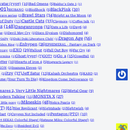
vatar (гурт)
(10)
Bad Omens
(5)
Baldur's Gate 3
(1)
001)
BlackPink
(30)
BioShock
(5)
BIGBANG
(2)
Brawl Stars
(34)
rave series
(2)
Bright as the Moon
(4)
Castle Cats
(33)
 of Duty
(11)
Claymore
(1)
Coffee talk
(1)
s
(148)
Danganronpa
(32)
Date a Life
(2)
Day6
(4)
ne
(2)
Devil May Cry
(2)
Disco Elysium
(2)
Dishonored
(4)
Dragon Age
(56)
vinity
(2)
Doki Doki Literature Club!
(1)
Enhypen
(26)
EPHEMERAL - Fantasy on Dark
(3)
lden Ring
(1)
EXO
(29)
Fallout
(5)
Fall Out Boy
(6)
Proxy
(2)
Far Cry
(4)
Go_a
(15)
Ghost (гурт)
(7)
GOT7
(5)
Greedfall
(2)
Termina
(1)
tter
(10)
Hearts of iron 4
(5)
Hogwarts Legacy
(1)
iKON
(2)
Inazuma Eleven
(2)
itzy
(37)
Jeff Satur
(13)
Kalush Orchestra
(5)
)
(2)
KARD
(2)
me (Your Turn To Die)
(6)
Kingdom Come: Deliverance
(2)
mares 2, Very Little Nightmares
(22)
Metal Gear
(9)
MONSTA X
(27)
odern Talking
(11)
Måneskin
(48)
Nekra Psaria
(2)
little pony
(1)
T)
(61)
Nier Replicant
(4)
Nightshade
(2)
Nightwish
(4)
Pentagon (PTG)
(10)
last
(3)
Oxygen Not Included
(2)
ct SEKAI: Colorful Stage! (Hatsune Miku: Colorful Stage!)
(2)
)
Resident Evil
(2)
Re:Zero
(1)