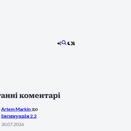
анні коментарі
Artem Markin
до
Інсинуація 2.2
30.07.2026