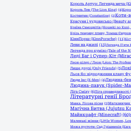
Король Артур: Легенда меча (Kin
Король Лев (The Lion King)
(4)
Коро
Коти-в
Костянтин (Constantine)
(2)
Красуня і чудовисько (Beauty an
Країна Самоцвітів (Houseki no Kuni, 
Крізь темряву пливу, Томаш Єндро
КіннПорш (KinnPorsche)
(11)
Кіс
Леви на джипі
(13)
Легенда П'яти К
Легенда про куміхо (Tale of the N
Леді Баг і Супер-Кіт (Mirac
Леон-кілер / Леон (Léon: The Profess
Локі
Лише друзі (Only Friends)
(5)
Льов Яо: відродження клану Фуяо 
Людина-бен
Люди Ікс (X-Men)
(4)
Людина-павук (Spider-Ma
Ліга Сміху
(6)
Ліга справедливості (
Літературні генії Бро
Мавка. Лісова пісня
(2)
Магазинчик ж
Магічна Битва (Jujutsu Ka
Майнкрафт (Minecraft)
(60)
Маленькі жінки (Little Women, Lou
Межа пустоти: Сад Грішників (Kara n