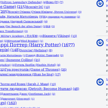
Р
Воно (It)
(7)
Voltron: Legendary Defender)
(4)
Н
he Game)
(215)
Всесвіт DC
(12)
в
(205)
Всесвіт Стівена (Стівен Юніверс, Steven Universe)
(3)
В
 Ґайя, Наталія Матолінець
(9)
Від пацанки до панянки
(2)
н
ідьмак (Анджей Сапковський)
(4)
ами (Der Besuch der alten Dame)
(2)
Вій
(2)
rs: Transformers)
(2)
3
Вікинги (Vikings)
(13)
l Military Academy / 烈火军校)
(2)
О
en)
(2)
Вітролом(Wind Breaker)
(1)
аррі Поттер (Harry Potter)
(1677)
п
ерів)
(148)
в
Геллсінґ (Hellsing)
(8)
Говард Філіпс Лавкрафт
(2)
В
талія Матолінець
(1)
s | Suzanne Collins)
(21)
у
ejudice)
(2)
Готель Хазбін (Hazbin Hotel)
(4)
в
(22)
Гра престолів (Game of Thrones)
(25)
4
алекі мандрівники (Shan he ling)
(17)
І
Thorns and Roses | Sarah J. Maas)
(12)
в
тати людиною (Detroit: Become Human)
(48)
в
)
Джентльмен Джек (Gentleman Jack)
(2)
Г
)
Дивергент (Divergent)
(1)
с
ngs)
(162)