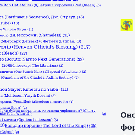
itch Hat Atelier)
(8)
Багряна королева (Red Queen)
(6)
а (Bartimaeus Sequence), Дж. Страуд
(18)
asuke)
(10)
e Vampire Slayer)
(1)
Безсоромні (Shameless)
(15)
erds)
(3)
(6)
Берсерк (Berserk)
(8)
Бетмен (Batman)
(8)
в (Heaven Official’s Blessing)
(217)
 (Bleach)
(27)
о (Boruto: Naruto Next Generations)
(23)
)
(20)
Бібліотекарі (The Librarians)
(2)
Вартові (Watchmen)
(2)
панчмен (One Punch Man)
(1)
Guardians of the Citadel 1. Axlin’s Bestiary)
(2)
n Slayer: Kimetsu no Yaiba)
(22)
а (Muhtesem Yuzyil: Kosem)
(5)
ерсаль (Versailles)
(2)
Весілля вченого Рю
(1)
еральд Бром)
(2)
ів ти будеш цнотливим, то станеш чарівником? (Cherry
Оно
Make You a Wizard?!)
(2)
 і мечем (Ogniem i mieczem)
(5)
20)
фо
Володар перснів (The Lord of the Rings)
(26)
с Сафон)
(2)