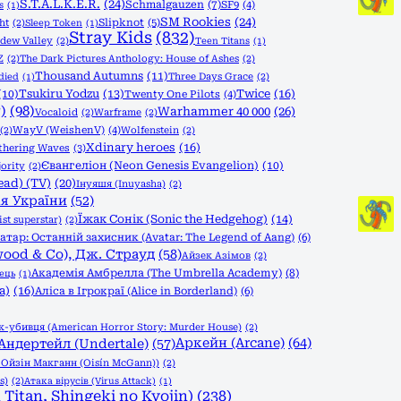
S.T.A.L.K.E.R.
(24)
Schmalgauzen
(7)
SF9
(4)
s
(1)
SM Rookies
(24)
Slipknot
(5)
ht
(2)
Sleep Token
(1)
Stray Kids
(832)
rdew Valley
(2)
Teen Titans
(1)
Z
(2)
The Dark Pictures Anthology: House of Ashes
(2)
Thousand Autumns
(11)
Three Days Grace
(2)
died
(1)
Tsukiru Yodzu
(13)
Twice
(16)
(10)
Twenty One Pilots
(4)
)
(98)
Warhammer 40 000
(26)
Vocaloid
(2)
Warframe
(2)
(2)
WayV (WeishenV)
(4)
Wolfenstein
(2)
Xdinary heroes
(16)
hering Waves
(3)
Євангеліон (Neon Genesis Evangelion)
(10)
ority
(2)
ead) (TV)
(20)
Інуяшя (Inuyasha)
(2)
ія України
(52)
Їжак Сонік (Sonic the Hedgehog)
(14)
st superstar)
(2)
атар: Останній захисник (Avatar: The Legend of Aang)
(6)
wood & Co), Дж. Страуд
(58)
Айзек Азімов
(2)
Академія Амбрелла (The Umbrella Academy)
(8)
ець
(1)
a)
(16)
Аліса в Ігрокраї (Alice in Borderland)
(6)
-убивця (American Horror Story: Murder House)
(2)
Аркейн (Arcane)
(64)
Андертейл (Undertale)
(57)
, Ойзін Макганн (Oisín McGann))
(2)
s)
(2)
Атака вірусів (Virus Attack)
(1)
Titan, Shingeki no Kyojin)
(238)