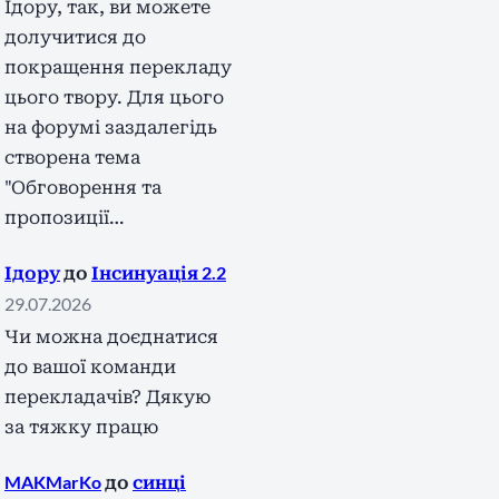
Ідору, так, ви можете
долучитися до
покращення перекладу
цього твору. Для цього
на форумі заздалегідь
створена тема
"Обговорення та
пропозиції…
Ідору
до
Інсинуація 2.2
29.07.2026
Чи можна доєднатися
до вашої команди
перекладачів? Дякую
за тяжку працю
MAKMarKo
до
синці