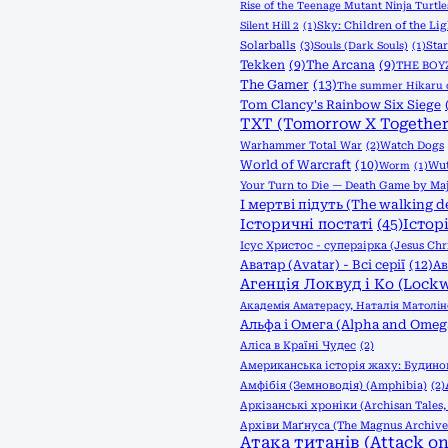
Rise of the Teenage Mutant Ninja Turtle
Sky: Children of the Lig
Silent Hill 2
(1)
Solarballs
(3)
Sta
Souls (Dark Souls)
(1)
Tekken
(9)
The Arcana
(9)
THE BOY
The Gamer
(13)
The summer Hikaru 
Tom Clancy's Rainbow Six Siege
TXT (Tomorrow X Together
Warhammer Total War
(2)
Watch Dogs
World of Warcraft
(10)
Wut
Worm
(1)
Your Turn to Die — Death Game by Maj
І мертві підуть (The walking d
Історичні постаті
(45)
Істор
Ісус Христос - суперзірка (Jesus Chri
Аватар (Avatar) - Всі серії
(12)
Ав
Агенція Локвуд і Кo (Lock
Академія Аматерасу, Наталія Матолін
Альфа і Омега (Alpha and Omeg
Аліса в Країні Чудес
(2)
Американська історія жаху: Будинок
Амфібія (Земноводія) (Amphibia)
(2)
Аркізанські хроніки (Archisan Tales
Архіви Маґнуса (The Magnus Archive
Атака титанів (Attack on 