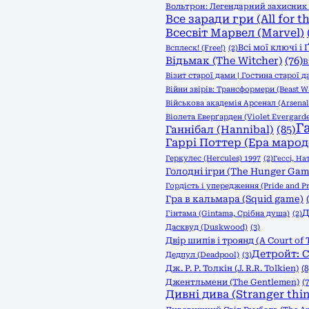
Вольтрон: Легендарний захисник (
Все заради гри (All for t
Всесвіт Марвел (Marvel)
Всі мої ключі і
Всплеск! (Free!)
(2)
Відьмак (The Witcher)
(76)
В
Візит старої дами | Гостина старої д
Війни звірів: Трансформери (Beast Wa
Військова академія Арсенал (Arsena
Віолета Еверґарден (Violet Evergard
Г
Ганнібал (Hannibal)
(85)
Гаррі Поттер (Ера марод
Геркулес (Hercules) 1997
(2)
Гессі, На
Голодні ігри (The Hunger Game
Гордість і упередження (Pride and Pr
Гра в кальмара (Squid game)
Д
Гінтама (Gintama, Срібна душа)
(2)
Дасквуд (Duskwood)
(3)
Двір шипів і троянд (A Court of 
Детройт: С
Дедпул (Deadpool)
(3)
Дж. Р. Р. Толкін (J. R.R. Tolkien)
(8
Джентльмени (The Gentlemen)
(7
Дивні дива (Stranger thi