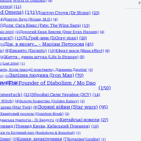
azing World of Gumball)
(4)
2
overs)
(11)
od Omens)
(131)
Доктор Стоун (Dr Stone)
(23)
(4)
Доктор Хаус (House, M.D.)
(4)
2)
Доля: Сага Вінкс (Fate: The Winx Saga)
(13)
le 2003)
(2)
Дорогий Еван Хенсен (Dear Evan Hansen)
(4)
rara!!)
(13)
Ді.Ґрей-мен (D.Gray-man)
(20)
Дім, в якому… - Маріам Петросян
(45)
(2)
n)
(8)
Енканто (Encanto)
(10)
Ефект маси (Mass effect)
(6)
Життя - дивна штука (Life Is Strange)
(8)
(4)
 (Lost 2004)
(1)
ають, Коли лиходії повстають), Джианна Дарлінґ
(2)
Залізна людина (Iron Man)
(70)
))
(2)
n wall)
 (The Founder of Diabolism / Mo Dao
(2)
(150)
Homestuck)
(21)
Збройні Сили України (ЗСУ)
(14)
 Witch)
(4)
Золоте божество (Golden Kamuy)
(2)
Зоряні війни (Star wars)
(95)
шлях (Star Trek)
(8)
)
Квантовий розлом (Quantum Break)
(2)
Китайські новели
(27)
дамська трилогія - Лі Бардуґо
(2)
ривид (Привид Києва, Київський Примара)
(10)
и та Кістяний пил (Bookshops & Bonedust)
(1)
Козаки, характерники
(7)
Geass)
(3)
Кораліна(Coraline)
(1)