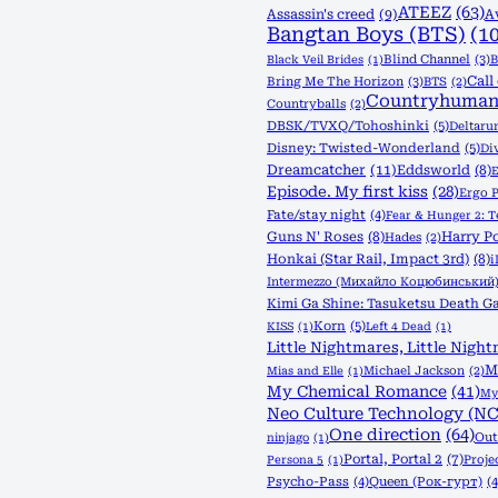
ATEEZ
(63)
Assassin's creed
(9)
A
Bangtan Boys (BTS)
(1
Blind Channel
(3)
B
Black Veil Brides
(1)
Call
Bring Me The Horizon
(3)
BTS
(2)
Countryhuman
Countryballs
(2)
DBSK/TVXQ/Tohoshinki
(5)
Deltaru
Disney: Twisted-Wonderland
(5)
Di
Dreamcatcher
(11)
Eddsworld
(8)
E
Episode. My first kiss
(28)
Ergo 
Fate/stay night
(4)
Fear & Hunger 2: 
Guns N' Roses
(8)
Harry Po
Hades
(2)
Honkai (Star Rail, Impact 3rd)
(8)
Intermezzo (Михайло Коцюбинський
Kimi Ga Shine: Tasuketsu Death Ga
Korn
(5)
KISS
(1)
Left 4 Dead
(1)
Little Nightmares, Little Night
M
Michael Jackson
(2)
Mias and Elle
(1)
My Chemical Romance
(41)
My 
Neo Culture Technology (NC
One direction
(64)
Out
ninjago
(1)
Portal, Portal 2
(7)
Proje
Persona 5
(1)
Psycho-Pass
(4)
Queen (Рок-гурт)
(4