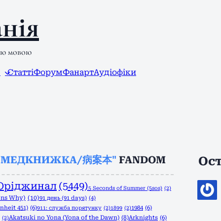
нія
ою мовою
л
Статті
Форум
Фанарт
Аудіофіки
"МЕДКНИЖКА/病案本"
FANDOM
Ост
Оріджинал
(5449)
5 Seconds of Summer (5sos)
(2)
ons Why)
(10)
91 день (91 days)
(4)
nheit 451)
(6)
1984
(6)
911: служба порятунку
(2)
1899
(2)
Akatsuki no Yona (Yona of the Dawn)
(8)
Arknights
(6)
(2)