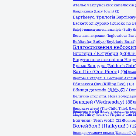
Ательє чаклунських капелюхів (W
Байдиківка (Lazy town)
(3)
Бартімеус, Трилогія Бартімеус
Баскетбол Куроко (Kuroko no B
Баффі-винищувачка вампірів (Buffy th
Безславні виродки (Inglourious Bast
Бейблейд: Вибух (Beyblade Burst)
Благословення небожителі
Блогери / Ютубери
(60)
Бліч
Боруто: нове покоління Нарут
Брама Балдура (Baldur's Gate
Ван Піс (One Piece)
(94)
Ван
Вартові Цитаделі 1. Бестіарій Акслін (
Вбиваючи Єву (Killing Eve)
(10)
Вбивця демонів (鬼滅の刃 / Demo
Величне століття. Нова володарк
Венздей (Wednesday)
(88)
В
Викрадач дітей (The Child Thief, Дж
Вишнева магія! Якщо в тридцять рок
Magic! Thirty Years of Virginity Can 
Вовченя (Teen wolf)
(22)
Вогнем
Волейбол!! (Haikyuu!!)
(1
Володар туману: роман (Карлос Руї