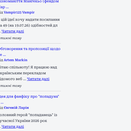
ізноманіття Мангекьо (фендом
ар …
ід
Vampir123 Vampir
 цій ідеї хочу надати посилання
а 49 (на 19.07.26) здібностей дл
…
Читати далі
 тижні тому
бговорення та пропозиції щодо
е …
ід
Artem Markin
ітаю спільноту! Я працюю над
країнським перекладом
ідомого веб …
Читати далі
 тижні тому
дея для фанфіку про "попадуна"
 …
ід
Євгеній Ларін
оловний герой "попаданець" із
учасної України 2026 рок
…
Читати далі