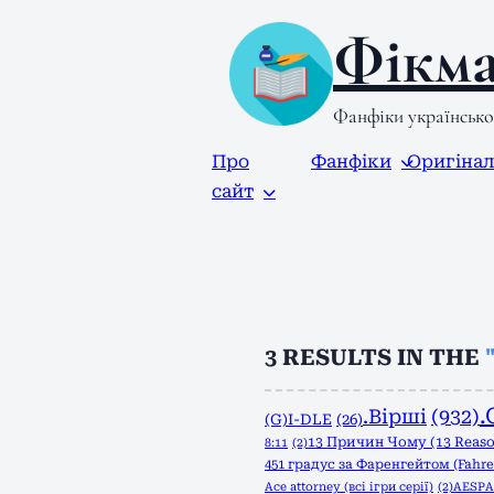
Фікма
Фанфіки українськ
Про
Фанфіки
Оригіна
сайт
3
RESULTS IN THE
.
.Вірші
(932)
(G)I-DLE
(26)
13 Причин Чому (13 Reas
8:11
(2)
451 градус за Фаренгейтом (Fahre
Ace attorney (всі ігри серії)
(2)
AESPA