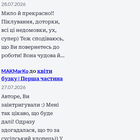
28.07.2026
Мило й прекрасно!!
Піклування, доторки,
всі ці недомовки, ух,
супер) Теж сподіваюсь,
що Ви повернетесь до
роботи! Вона чудова й…
MAKMarKo
до
квіти
бузку | Перша частина
27.07.2026
Авторе, Ви
заінтригували :) Мені
так цікаво, що буде
далі! Одразу
здогадалася, що то за
сусідський хлопець)) У