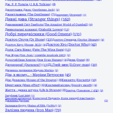
Дж. Р. Р. Толкін (J. R.R. Tolkien)
(8)
Джентльмен Джек (Gentleman Jack)
(2)
Джентльмени (The Gentlemen)
(7)
Дивергент (Divergent)
(1)
Дивні дива (Stranger things)
(162)
Дивовижний Світ Гамбола (The Amazing World of Gumball)
(4)
Диявольські коханці (Diabolik Lovers)
(11)
Добрі передвісники (Good Omens)
(131)
Доктор Стоун (Dr Stone)
(23)
Доктор Стрендж (Doctor Strange)
(4)
Доктор Хто (Doctor Who)
(42)
Доктор Хаус (House, M.D.)
(4)
Доля: Сага Вінкс (Fate: The Winx Saga)
(13)
Дон Жуан (Don Juan | comédie musicale 2003)
(2)
Дорогий Еван Хенсен (Dear Evan Hansen)
(4)
Дюна (Dune)
(6)
Дюрарара!! (Durarara!!)
(13)
Ді.Ґрей-мен (D.Gray-man)
(20)
Дівчинка-чарівниця Мадока Магіка
(2)
Дім, в якому… - Маріам Петросян
(45)
Енканто (Encanto)
(10)
Дім Дракона (House of the Dragon)
(8)
Ефект маси (Mass effect)
(6)
Жахливий місяць (Spooky month)
(4)
Життя - дивна штука (Life Is Strange)
(8)
Завтра (Tomorrow / 내일)
(2)
Загублені (Lost 2004)
(1)
Закохані антигерої (Коли герої Падають, Коли лиходії повстають),
Джианна Дарлінґ
(2)
Залишки бруду (Stains of Filth (YuWu))
(2)
Залізна людина (Iron Man)
(70)