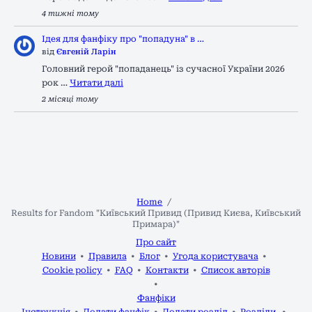
4 тижні тому
Ідея для фанфіку про "попадуна" в …
від
Євгеній Ларін
Головний герой "попаданець" із сучасної України 2026
рок …
Читати далі
2 місяці тому
Home
Results for Fandom "Київський Привид (Привид Києва, Київський
Примара)"
Про сайт
Новини
Правила
Блог
Угода користувача
Cookie policy
FAQ
Контакти
Список авторів
Фанфіки
Інструкція
Додати фанфік
Додати розділ
Розділи