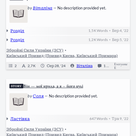
by
Віталіна
—
No description provided yet.
Розділ
1,5 K
Words
Бер 4, '22
•
Розділ
1,2 K
Words
Бер 5, '22
•
Збройні Сили України (ЗСУ)
•
Київський Привид (Привид Києва, Київський Примара)
Everyone
2
2,7 K
Сер 28, '24
Віталіна
1
Ongoing
E
Він — мої крила, а я – його кулі
STORY
by
Соля
—
No description provided yet.
Ластівка
647
Words
Тра 9, '22
•
Збройні Сили України (ЗСУ)
•
Київський Привид (Привид Києва, Київський Примара)