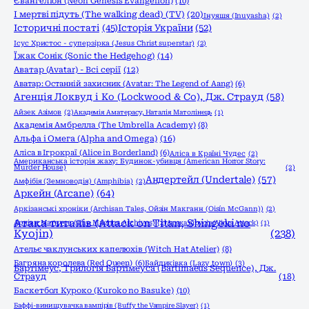
Євангеліон (Neon Genesis Evangelion)
(10)
І мертві підуть (The walking dead) (TV)
(20)
Інуяшя (Inuyasha)
(2)
Історичні постаті
(45)
Історія України
(52)
Ісус Христос - суперзірка (Jesus Christ superstar)
(2)
Їжак Сонік (Sonic the Hedgehog)
(14)
Аватар (Avatar) - Всі серії
(12)
Аватар: Останній захисник (Avatar: The Legend of Aang)
(6)
Агенція Локвуд і Кo (Lockwood & Co), Дж. Страуд
(58)
Айзек Азімов
(2)
Академія Аматерасу, Наталія Матолінець
(1)
Академія Амбрелла (The Umbrella Academy)
(8)
Альфа і Омега (Alpha and Omega)
(16)
Аліса в Ігрокраї (Alice in Borderland)
(6)
Аліса в Країні Чудес
(2)
Американська історія жаху: Будинок-убивця (American Horror Story:
Murder House)
(2)
Андертейл (Undertale)
(57)
Амфібія (Земноводія) (Amphibia)
(2)
Аркейн (Arcane)
(64)
Аркізанські хроніки (Archisan Tales, Ойзін Макганн (Oisín McGann))
(2)
Атака титанів (Attack on Titan, Shingeki no
Архіви Маґнуса (The Magnus Archives)
(2)
Атака вірусів (Virus Attack)
(1)
Kyojin)
(238)
Ательє чаклунських капелюхів (Witch Hat Atelier)
(8)
Багряна королева (Red Queen)
(6)
Байдиківка (Lazy town)
(3)
Бартімеус, Трилогія Бартімеуса (Bartimaeus Sequence), Дж.
Страуд
(18)
Баскетбол Куроко (Kuroko no Basuke)
(10)
Баффі-винищувачка вампірів (Buffy the Vampire Slayer)
(1)