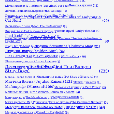
КіннПорш (KinnPorsche)
(11)
Кіллхаус (фільм 2026)
(6)
Леви на джипі
(13)
Кістки (Bones)
(2)
Лабіринт (Labyrinth) 1986
(2)
Легенда П'яти Кілець (Legend of the Five Rings)
(1)
Легенда про куміхо (Tale of the Nine Tailed)
(6)
Леді Баг і Супер-Кіт (Miraculous: Tales of Ladybug &
Cat Noir)
(69)
Леон-кілер / Леон (Léon: The Professional)
(2)
Лише друзі (Only Friends)
(5)
Лицарі Некзо Найтс (Nexo Knights)
(2)
Локі (Loki)
(32)
Лоракс (The Lorax)
(2)
Льов Яо: відродження клану Фуяо (Liu Yao: The Revitalization of
Fuyao Sect)
(8)
Людина-бензопила (Chainsaw Man)
(21)
Люди Ікс (X-Men)
(4)
Людина-павук (Spider-Man)
(84)
Ліга Легенд (League of Legends)
(30)
Ліга Сміху
(6)
Ліга справедливості (Justice League)
(3)
Літературні генії Бродячі Пси (Bungou
Лісова пісня - Леся Українка
(21)
Stray Dogs)
(733)
Магазинчик жахів (Pet Shop of Horrors)
(4)
Мавка. Лісова пісня
(2)
Магічна Битва (Jujutsu Kaisen)
(121)
Майкл Джексон
(2)
Майнкрафт (Minecraft)
(60)
Маленький принц (Le Petit Prince)
(2)
Маленькі жінки (Little Women, Louisa May Alcott)
(4)
Медкнижка/病案本
(3)
Мандалорець (The Mandalorian)
(2)
Межа пустоти: Сад Грішників (Kara no Kyokai (The Garden of Sinners))
(3)
Мерлін (Merlin)
(49)
Мемуари Ванітаса (Vanitas no Carte)
(18)
Мертві до світанку (Dead by Daylight)
(9)