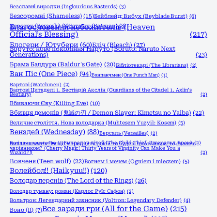
Безславні виродки (Inglourious Basterds)
(3)
Безсоромні (Shameless)
(15)
Бейблейд: Вибух (Beyblade Burst)
(6)
Берсерк (Berserk)
Благословення небожителів (Heaven
(8)
Бетмен (Batman)
(8)
Official’s Blessing)
(217)
Блогери / Ютубери
(60)
Бліч (Bleach)
(27)
Боруто: нове покоління Наруто (Boruto: Naruto Next
Generations)
(23)
Брама Балдура (Baldur's Gate)
(20)
Бібліотекарі (The Librarians)
(2)
Ван Піс (One Piece)
(94)
Ванпанчмен (One Punch Man)
(1)
Вартові (Watchmen)
(2)
Вартові Цитаделі 1. Бестіарій Акслін (Guardians of the Citadel 1. Axlin’s
Bestiary)
(2)
Вбиваючи Єву (Killing Eve)
(10)
Вбивця демонів (鬼滅の刃 / Demon Slayer: Kimetsu no Yaiba)
(22)
Величне століття. Нова володарка (Muhtesem Yuzyil: Kosem)
(5)
Венздей (Wednesday)
(88)
Версаль (Versailles)
(2)
Весілля вченого Рю
(1)
Викрадач дітей (The Child Thief, Джеральд Бром)
(2)
Вишнева магія! Якщо в тридцять років ти будеш цнотливим, то станеш
чарівником? (Cherry Magic! Thirty Years of Virginity Can Make You a
Wizard?!)
(2)
Вовченя (Teen wolf)
(22)
Вогнем і мечем (Ogniem i mieczem)
(5)
Волейбол!! (Haikyuu!!)
(120)
Володар перснів (The Lord of the Rings)
(26)
Володар туману: роман (Карлос Руїс Сафон)
(2)
Вольтрон: Легендарний захисник (Voltron: Legendary Defender)
(4)
Все заради гри (All for the Game)
(215)
Воно (It)
(7)