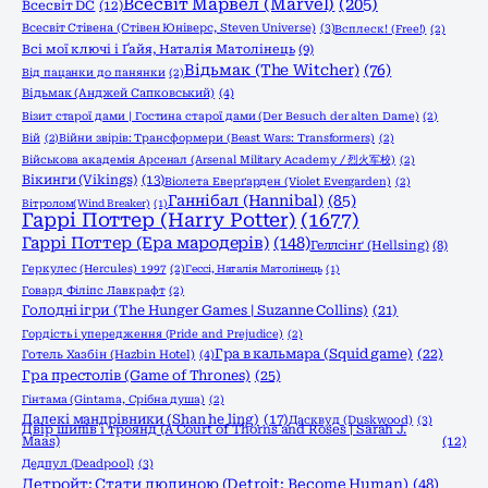
Всесвіт Марвел (Marvel)
(205)
Всесвіт DC
(12)
Всесвіт Стівена (Стівен Юніверс, Steven Universe)
(3)
Всплеск! (Free!)
(2)
Всі мої ключі і Ґайя, Наталія Матолінець
(9)
Відьмак (The Witcher)
(76)
Від пацанки до панянки
(2)
Відьмак (Анджей Сапковський)
(4)
Візит старої дами | Гостина старої дами (Der Besuch der alten Dame)
(2)
Вій
(2)
Війни звірів: Трансформери (Beast Wars: Transformers)
(2)
Військова академія Арсенал (Arsenal Military Academy / 烈火军校)
(2)
Вікинги (Vikings)
(13)
Віолета Еверґарден (Violet Evergarden)
(2)
Ганнібал (Hannibal)
(85)
Вітролом(Wind Breaker)
(1)
Гаррі Поттер (Harry Potter)
(1677)
Гаррі Поттер (Ера мародерів)
(148)
Геллсінґ (Hellsing)
(8)
Геркулес (Hercules) 1997
(2)
Гессі, Наталія Матолінець
(1)
Говард Філіпс Лавкрафт
(2)
Голодні ігри (The Hunger Games | Suzanne Collins)
(21)
Гордість і упередження (Pride and Prejudice)
(2)
Гра в кальмара (Squid game)
(22)
Готель Хазбін (Hazbin Hotel)
(4)
Гра престолів (Game of Thrones)
(25)
Гінтама (Gintama, Срібна душа)
(2)
Далекі мандрівники (Shan he ling)
(17)
Дасквуд (Duskwood)
(3)
Двір шипів і троянд (A Court of Thorns and Roses | Sarah J.
Maas)
(12)
Дедпул (Deadpool)
(3)
Детройт: Стати людиною (Detroit: Become Human)
(48)