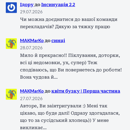
Ідору
до
Інсинуація 2.2
29.07.2026
Чи можна доєднатися до вашої команди
перекладачів? Дякую за тяжку працю
MAKMarKo
до
синці
28.07.2026
Мило й прекрасно!! Піклування, доторки,
всі ці недомовки, ух, супер) Теж
сподіваюсь, що Ви повернетесь до роботи!
Вона чудова й…
MAKMarKo
до
квіти бузку | Перша частина
27.07.2026
Авторе, Ви заінтригували :) Мені так
цікаво, що буде далі! Одразу здогадалася,
що то за сусідський хлопець)) У мене
викликає…