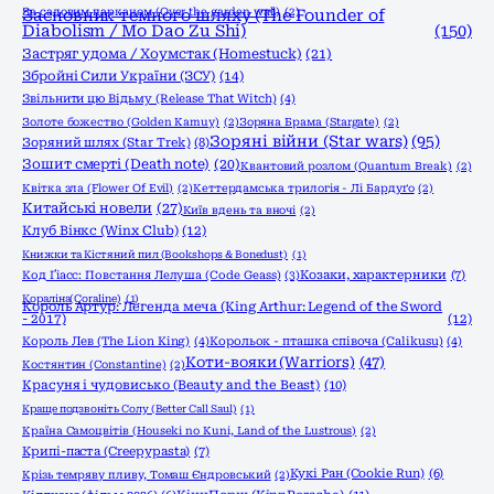
За садовим парканом (Over the garden wall)
Засновник темного шляху (The Founder of
(2)
Diabolism / Mo Dao Zu Shi)
(150)
Застряг удома / Хоумстак (Homestuck)
(21)
Збройні Сили України (ЗСУ)
(14)
Звільнити цю Відьму (Release That Witch)
(4)
Золоте божество (Golden Kamuy)
(2)
Зоряна Брама (Stargate)
(2)
Зоряні війни (Star wars)
(95)
Зоряний шлях (Star Trek)
(8)
Зошит смерті (Death note)
(20)
Квантовий розлом (Quantum Break)
(2)
Квітка зла (Flower Of Evil)
(2)
Кеттердамська трилогія - Лі Бардуґо
(2)
Китайські новели
(27)
Київ вдень та вночі
(2)
Клуб Вінкс (Winx Club)
(12)
Книжки та Кістяний пил (Bookshops & Bonedust)
(1)
Код Ґіасс: Повстання Лелуша (Code Geass)
(3)
Козаки, характерники
(7)
Кораліна(Coraline)
(1)
Король Артур: Легенда меча (King Arthur: Legend of the Sword
- 2017)
(12)
Король Лев (The Lion King)
(4)
Корольок - пташка співоча (Calikusu)
(4)
Коти-вояки (Warriors)
(47)
Костянтин (Constantine)
(2)
Красуня і чудовисько (Beauty and the Beast)
(10)
Краще подзвоніть Солу (Better Call Saul)
(1)
Країна Самоцвітів (Houseki no Kuni, Land of the Lustrous)
(2)
Крипі-паста (Creepypasta)
(7)
Кукі Ран (Cookie Run)
(6)
Крізь темряву пливу, Томаш Єндровський
(2)