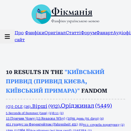
Фікманія
Фанфіки українською мовою
Про
Фанфіки
Оригінал
Статті
Форум
Фанарт
Аудіоф
сайт
10
RESULTS IN THE
"КИЇВСЬКИЙ
ПРИВИД (ПРИВИД КИЄВА,
КИЇВСЬКИЙ ПРИМАРА)"
FANDOM
.Оріджинал
(5449)
.Вірші
(932)
(G)I-DLE
(26)
5 Seconds of Summer (5sos)
(2)
8:11
(2)
13 Причин Чому (13 Reasons Why)
(10)
91 день (91 days)
(4)
451 градус за Фаренгейтом (Fahrenheit 451)
(6)
911: служба порятунку
(2)
1984
(6)
1899
(2)
Ace attorney (всі ігри серії)
(2)
AESPA
(2)