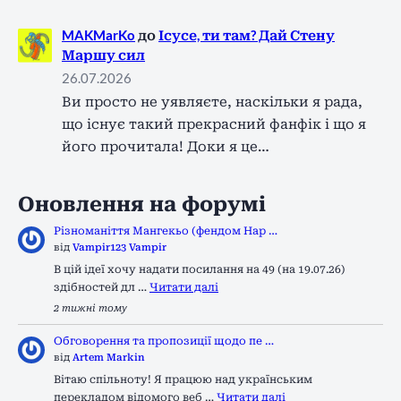
MAKMarKo
до
Ісусе, ти там? Дай Стену
Маршу сил
26.07.2026
Ви просто не уявляєте, наскільки я рада,
що існує такий прекрасний фанфік і що я
його прочитала! Доки я це…
Оновлення на форумі
Різноманіття Мангекьо (фендом Нар …
від
Vampir123 Vampir
В цій ідеї хочу надати посилання на 49 (на 19.07.26)
здібностей дл …
Читати далі
2 тижні тому
Обговорення та пропозиції щодо пе …
від
Artem Markin
Вітаю спільноту! Я працюю над українським
перекладом відомого веб …
Читати далі