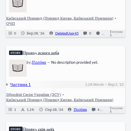
Київський Привид (Привид Києва, Київський Примара)
•
ОЧП
Everyone
0
Бер 28, '26
DeletedUser45
0
Ongoing
E
Привид ясного неба
STORY
by
Поліна
—
No description provided yet.
Частина 1
1,2 K
Words
Бер 2, '22
•
Збройні Сили України (ЗСУ)
•
Київський Привид (Привид Києва, Київський Примара)
Everyone
1
1,2 K
Сер 28, '24
Поліна
4
Ongoing
E
Привид снів моїх
STORY