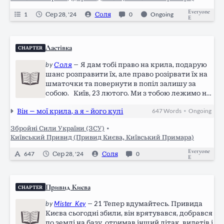
Everyone
1
Сер 28, '24
Соля
0
Ongoing
E
Ластівка
CHAPTER
by
Соля
—
Я дам тобі право на крила, подарую
шанс розправити їх, але право розірвати їх на
шматочки та повернути в попіл залишу за
собою. Київ, 23 лютого. Ми з тобою лежимо на
даху багатоповерхівки в якій винаймаємо
Він — мої крила, а я – його кулі
647
Words
Ongoing
•
разом квартиру. Все-таки я рада, що
послухала тебе і погодилася на…
Збройні Сили України (ЗСУ)
•
Київський Привид (Привид Києва, Київський Примара)
Everyone
647
Сер 28, '24
Соля
0
E
Привид Києва
CHAPTER
by
Mister_Key
—
21 Тепер вдумайтесь. Привида
Києва сьогодні збили, він врятувався, добрався
по землі на базу, отримав інший літак, вилетів і