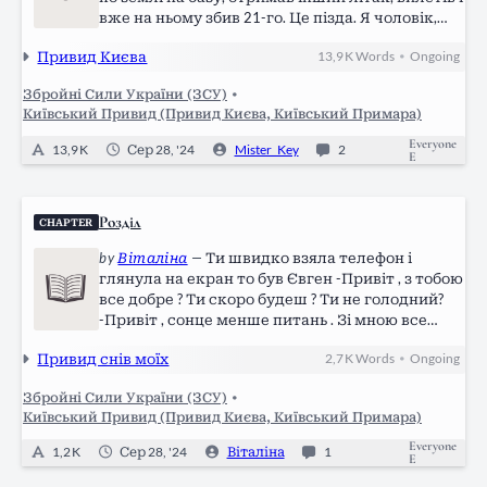
вже на ньому збив 21-го. Це пізда. Я чоловік,
але хочу народити від нього дитину у мене не
Привид Києва
13,9 K
Words
Ongoing
•
має сумнівів шо йому це під силу! *** - Це пізда,
- каже Мартин. Ніс…
Збройні Сили України (ЗСУ)
•
Київський Привид (Привид Києва, Київський Примара)
Everyone
13,9 K
Сер 28, '24
Mister_Key
2
E
Розділ
CHAPTER
by
Віталіна
—
Ти швидко взяла телефон і
глянула на екран то був Євген -Привіт , з тобою
все добре ? Ти скоро будеш ? Ти не голодний?
-Привіт , сонце менше питань . Зі мною все
добре , вдома я буду точно не скоро , ми дуже
Привид снів моїх
2,7 K
Words
Ongoing
•
зайняті . Як ти там ? В тебе все добре ? -Так я
вирішила поки що з батьками поживу .…
Збройні Сили України (ЗСУ)
•
Київський Привид (Привид Києва, Київський Примара)
Everyone
1,2 K
Сер 28, '24
Віталіна
1
E