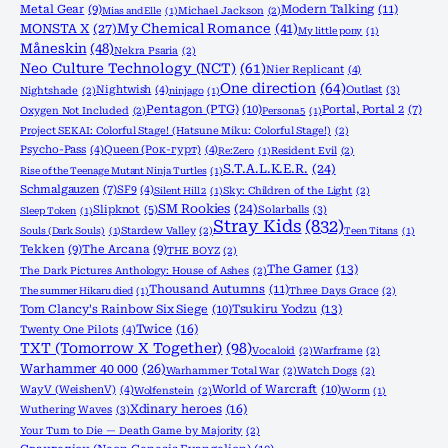
Metal Gear
(9)
Modern Talking
(11)
Mias and Elle
(1)
Michael Jackson
(2)
MONSTA X
(27)
My Chemical Romance
(41)
My little pony
(1)
Måneskin
(48)
Nekra Psaria
(2)
Neo Culture Technology (NCT)
(61)
Nier Replicant
(4)
One direction
(64)
Nightwish
(4)
Outlast
(3)
Nightshade
(2)
ninjago
(1)
Pentagon (PTG)
(10)
Portal, Portal 2
(7)
Oxygen Not Included
(2)
Persona 5
(1)
Project SEKAI: Colorful Stage! (Hatsune Miku: Colorful Stage!)
(2)
Psycho-Pass
(4)
Queen (Рок-гурт)
(4)
Re:Zero
(1)
Resident Evil
(2)
S.T.A.L.K.E.R.
(24)
Rise of the Teenage Mutant Ninja Turtles
(1)
Schmalgauzen
(7)
SF9
(4)
Silent Hill 2
(1)
Sky: Children of the Light
(2)
SM Rookies
(24)
Slipknot
(5)
Solarballs
(3)
Sleep Token
(1)
Stray Kids
(832)
Souls (Dark Souls)
(1)
Stardew Valley
(2)
Teen Titans
(1)
Tekken
(9)
The Arcana
(9)
THE BOYZ
(2)
The Gamer
(13)
The Dark Pictures Anthology: House of Ashes
(2)
Thousand Autumns
(11)
The summer Hikaru died
(1)
Three Days Grace
(2)
Tom Clancy's Rainbow Six Siege
(10)
Tsukiru Yodzu
(13)
Twice
(16)
Twenty One Pilots
(4)
TXT (Tomorrow X Together)
(98)
Vocaloid
(2)
Warframe
(2)
Warhammer 40 000
(26)
Warhammer Total War
(2)
Watch Dogs
(2)
World of Warcraft
(10)
WayV (WeishenV)
(4)
Wolfenstein
(2)
Worm
(1)
Xdinary heroes
(16)
Wuthering Waves
(3)
Your Turn to Die — Death Game by Majority
(2)