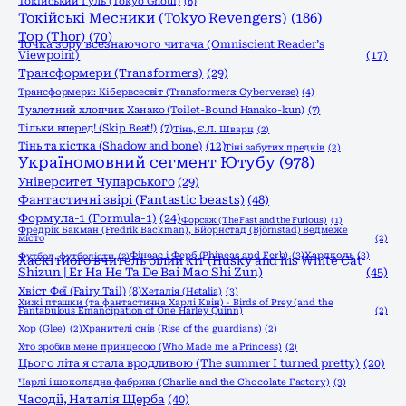
Токійський Гуль (Tokyo Ghoul)
(6)
Токійські Месники (Tokyo Revengers)
(186)
Тор (Thor)
(70)
Точка зору всезнаючого читача (Omniscient Reader’s
Viewpoint)
(17)
Трансформери (Transformers)
(29)
Трансформери: Кібервсесвіт (Transformers: Cyberverse)
(4)
Туалетний хлопчик Ханако (Toilet-Bound Hanako-kun)
(7)
Тільки вперед! (Skip Beat!)
(7)
Тінь, Є.Л. Шварц
(2)
Тінь та кістка (Shadow and bone)
(12)
Тіні забутих предків
(2)
Україномовний сегмент Ютубу
(978)
Університет Чупарського
(29)
Фантастичні звірі (Fantastic beasts)
(48)
Формула-1 (Formula-1)
(24)
Форсаж (The Fast and the Furious)
(1)
Фредрік Бакман (Fredrik Backman), Бйорнстад (Björnstad) Ведмеже
місто
(2)
Фінеас і Ферб (Phineas and Ferb)
(3)
Хардколь
(3)
Футбол, футболісти
(2)
Хаскі і його вчитель білий кіт (Husky and his White Cat
Shizun | Er Ha He Ta De Bai Mao Shi Zun)
(45)
Хвіст Феї (Fairy Tail)
(8)
Хеталія (Hetalia)
(3)
Хижі пташки (та фантастична Харлі Квін) - Birds of Prey (and the
Fantabulous Emancipation of One Harley Quinn)
(2)
Хор (Glee)
(2)
Хранителі снів (Rise of the guardians)
(2)
Хто зробив мене принцесою (Who Made me a Princess)
(2)
Цього літа я стала вродливою (The summer I turned pretty)
(20)
Чарлі і шоколадна фабрика (Charlie and the Chocolate Factory)
(3)
Часодії, Наталія Щерба
(40)