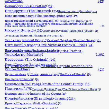
Adventure)
(43)
Неприборканий (Le battant)
(12)
Неприручені (The Untamed)
(35)
Непрохані гості (Intruders)
(2)
Нова людина павук (The Amazing Spider-Man)
(9)
Нораґамі: Безхатній Бог (Noragami)
(5)
Ніджісанджі (Nijisanji)
(2)
Ніна — дівчинка планети Шостого Місяця, Муні Вітчер (La Bambina
della Sesta Luna, Moony Witcher)
(2)
Ніндзяго (Ninjago)
(35)
Оверлорд (Overlord)
(2)
Одіссея (Гомер)
(2)
Олександр Великий (Alexander the Great)
(2)
Оселя зла (Resident Evil)
(10)
Останній Серафим (Owari no Seraph)
(3)
П'ять ночей у Фредді (Five Nights at Freddy's - FNaF)
(24)
Паперовий будинок (La Casa de Papel)
(2)
Патріотизм Моріарті (Moriarty the Patriot,
Yuukoku no Moriarty)
(105)
Первородні (The Originals)
(29)
Персі Джексон (Percy Jackson)
(9)
Перший месник: Друга війна (Captain America: The
Winter Soldier)
(51)
Перші ластівки
(4)
Повітряний народ (The Folk of the Air)
(8)
Покемон (Pokemon)
(8)
Покидьок із сім'ї графа (Trash of the Count's Family)
(16)
Політика
(175)
Портрет Доріана Грея (The Picture of Dorian Gray)
(2)
Привид опери (Phantom of the Opera)
(10)
Привілей кохати (El privilegio de amar)
(33)
Привіт, Шарлотта! (Hello Charlotte!)
(8)
Принц Драконів (The dragon prince)
(4)