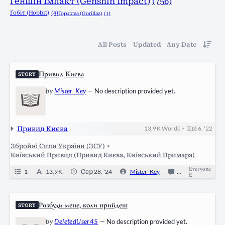
Ґеншін Імпакт (Genshin Impact)
(756)
Ґобіт (Hobbit)
(4)
Ґоріллаз (Gorillaz)
(1)
All Posts
Updated
Any Date
Привид Києва
STORY
by
Mister_Key
—
No description provided yet.
Привид Києва
13,9 K
Words
Кві 6, '22
•
Збройні Сили України (ЗСУ)
•
Київський Привид (Привид Києва, Київський Примара)
Everyone
1
13,9 K
Сер 28, '24
Mister_Key
2
Ongoing
E
Розбуди мене, коли прийдеш
STORY
by
DeletedUser45
—
No description provided yet.