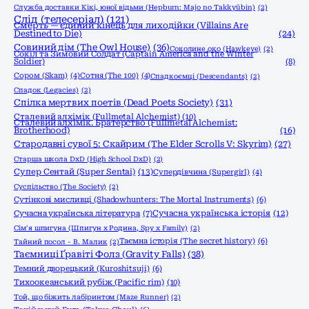
Служба доставки Кікі, юної відьми (Hepburn: Majo no Takkyūbin)
(2)
Слід (телесеріал)
(121)
Смерть — єдиний кінець для лиходійки (Villains Are
Destined to Die)
(24)
Совиний дім (The Owl House)
(36)
Соколине око (Hawkeye)
(2)
Сокіл та Зимовий Солдат (Captain America and the Winter
Soldier)
(8)
Сором (Skam)
(4)
Сотня (The 100)
(4)
Спадкоємці (Descendants)
(2)
Спадок (Legacies)
(2)
Спілка мертвих поетів (Dead Poets Society)
(31)
Сталевий алхімік (Fullmetal Alchemist)
(10)
Сталевий алхімік. Братерство (Fullmetal Alchemist:
Brotherhood)
(16)
Стародавні сувої 5: Скайрим (The Elder Scrolls V: Skyrim)
(27)
Старша школа DxD (High School DxD)
(2)
Супер Сентай (Super Sentai)
(13)
Супердівчина (Supergirl)
(4)
Суспільство (The Society)
(2)
Сутінкові мисливці (Shadowhunters: The Mortal Instruments)
(6)
Сучасна українська історія
(12)
Сучасна українська література
(7)
Сім'я шпигуна (Шпигун x Родина, Spy x Family)
(2)
Таємна історія (The secret history)
(6)
Тайний посол - В. Малик
(2)
Таємниці Ґравіті Фолз (Gravity Falls)
(38)
Темний дворецький (Kuroshitsuji)
(6)
Тихоокеанський рубіж (Pacific rim)
(10)
Той, що біжить лабіринтом (Maze Runner)
(2)