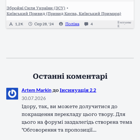
швидко змінився холоднокровною тверезістю.
Збройні Сили України (ЗСУ)
•
…
Київський Привид (Привид Києва, Київський Примара)
Everyone
1,2 K
Сер 28, '24
Поліна
4
E
Останні коментарі
Artem Markin
до
Інсинуація 2.2
30.07.2026
Ідору, так, ви можете долучитися до
покращення перекладу цього твору. Для
цього на форумі заздалегідь створена тема
"Обговорення та пропозиції…