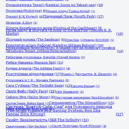
Провокаторка Такаґі (Karakai Jouzu no Takagi-san)
(10)
Прототип (Prototype)
(6)
Проєкт «Схід» (Touhou Project)
(1)
Південний Парк (South Park)
(17)
Проєкт К (K Project)
(4)
Пігмаліон, Б.Шоу
(2)
Пірати Карибського моря (Pirates of the Caribbean)
(9)
Пісня льоду й полум'я (A Song of Ice and Fire | George R. R.
Martin)
(19)
Пісочний чоловік (The Sandman)
(6)
Пітер Пен
(1)
Раунди (ROUNDS)
(1)
Репетитор-кілер Реборн! (Katekyo Hitman Reborn!)
(10)
Реінкарнація безробітного: В інший світ на повному серйозі
(Mushoku Tensei Jobless Reincarnation)
(14)
Рибалчина русалонька, Королів-Старий Василь
(2)
Рибка-бананка (Banana fish)
(11)
Родина Адамсів (The Addams Family)
(4)
Розстріляне відродження
(17)
Ромео і Джульєтта, В. Шекспір
(4)
Русалонька із 7-В - Марина Павленко
(2)
Сага Сутінки (The Twilight Saga)
(13)
Сага про Вінланд
(1)
Саллі Фейс (Sally Face)
(22)
Світ Навиворіт
(2)
Сейлор Мун (Sailor Moon)
(8)
Сексуальне виховання (Sex Education)
(2)
Сильмариліон (The Silmarillion)
(15)
Сестри Грімм, Майкл Баклі
(1)
Система "Врятуй-Себе-Сам" для Головного лиходія
Синя в'язниця (Blue Lock)
(6)
(The Scum Villain's Self-Saving System: Ren Zha
Fanpai Zijiu Xitong)
(57)
Скейт: Безкінечність (SK8 The Infinity)
(31)
Скотт Пілігрим (Scott Pilgrim)
(4)
Скинути вежу (Slay the Spire)
(1)