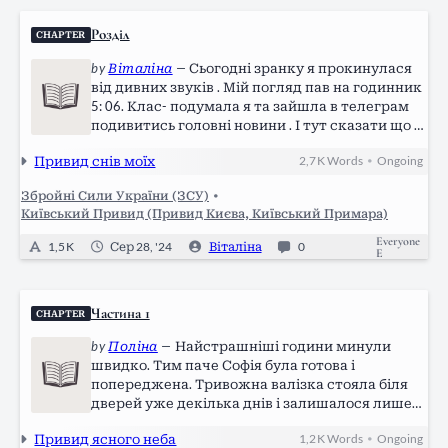
Розділ
CHAPTER
by
Віталіна
—
Сьогодні зранку я прокинулася
від дивних звуків . Мій погляд пав на годинник
5: 06. Клас- подумала я та зайшла в телеграм
подивитись головні новини . І тут сказати що я
перелякалася нічого не сказати ,міста начали
Привид снів моїх
2,7 K
Words
Ongoing
•
бомбити .Ні перелякалася я не так за себе як за
свого чоловіка Євгена…
Збройні Сили України (ЗСУ)
•
Київський Привид (Привид Києва, Київський Примара)
Everyone
1,5 K
Сер 28, '24
Віталіна
0
E
Частина 1
CHAPTER
by
Поліна
—
Найстрашніші години минули
швидко. Тим паче Софія була готова і
попереджена. Тривожна валізка стояла біля
дверей уже декілька днів і залишалося лише
чекати. Коли о п’ятій вона почула перший
Привид ясного неба
1,2 K
Words
Ongoing
•
вибух, стало страшно. Жах від гучних звуків