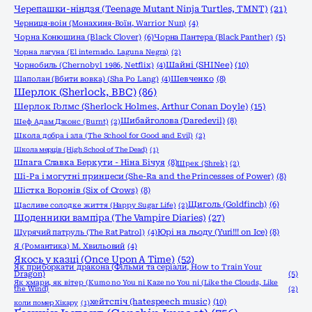
Черепашки-ніндзя (Teenage Mutant Ninja Turtles, TMNT)
(21)
Черниця-воiн (Монахиня-Воïн, Warrior Nun)
(4)
Чорна Конюшина (Black Clover)
(6)
Чорна Пантера (Black Panther)
(5)
Чорна лагуна (El internado. Laguna Negra)
(2)
Шайні (SHINee)
(10)
Чорнобиль (Chernobyl 1986, Netflix)
(4)
Шаполан (Вбити вовка) (Sha Po Lang)
(4)
Шевченко
(8)
Шерлок (Sherlock, ВВС)
(86)
Шерлок Голмс (Sherlock Holmes, Arthur Conan Doyle)
(15)
Шибайголова (Daredevil)
(8)
Шеф Адам Джонс (Burnt)
(2)
Школа добра і зла (The School for Good and Evil)
(2)
Школа мерців (High School of The Dead)
(1)
Шпага Славка Беркути - Ніна Бічуя
(8)
Шрек (Shrek)
(2)
Ші-Ра і могутні принцеси (She-Ra and the Princesses of Power)
(8)
Шістка Воронів (Six of Crows)
(8)
Щиголь (Goldfinch)
(6)
Щасливе солодке життя (Happy Sugar Life)
(2)
Щоденники вампіра (The Vampire Diaries)
(27)
Щурячий патруль (The Rat Patrol)
(4)
Юрі на льоду (Yuri!!! on Ice)
(8)
Я (Романтика) М. Хвильовий
(4)
Якось у казці (Once Upon A Time)
(52)
Як приборкати дракона (Фільми та серіали, How to Train Your
Dragon)
(5)
Як хмари, як вітер (Kumo no You ni Kaze no You ni (Like the Clouds, Like
the Wind)
(2)
хейтспіч (hatespeech music)
(10)
коли помер Хікару
(1)