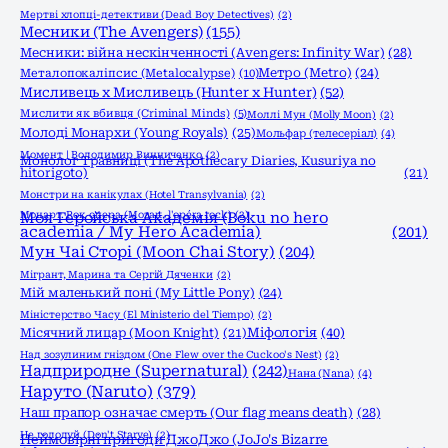
Мертві хлопці-детективи (Dead Boy Detectives)
(2)
Месники (The Avengers)
(155)
Месники: війна нескінченності (Avengers: Infinity War)
(28)
Метро (Metro)
(24)
Металопокаліпсис (Metalocalypse)
(10)
Мисливець х Мисливець (Hunter x Hunter)
(52)
Мислити як вбивця (Criminal Minds)
(5)
Моллі Мун (Molly Moon)
(2)
Молоді Монархи (Young Royals)
(25)
Мольфар (телесеріал)
(4)
Момент | Володимир Винниченко
(2)
Монолог Травниці (The Apothecary Diaries, Kusuriya no
hitorigoto)
(21)
Монстри на канікулах (Hotel Transylvania)
(2)
Моцарт. Рок опера (Mozart, l'opéra rock)
Моя Геройська Академія (Boku no hero
(2)
academia / My Hero Academia)
(201)
Мун Чаі Сторі (Moon Chai Story)
(204)
Мігрант, Марина та Сергій Дяченки
(2)
Мій маленький поні (My Little Pony)
(24)
Міністерство Часу (El Ministerio del Tiempo)
(2)
Міфологія
(40)
Місячний лицар (Moon Knight)
(21)
Над зозулиним гніздом (One Flew over the Cuckoo's Nest)
(2)
Надприродне (Supernatural)
(242)
Нана (Nana)
(4)
Наруто (Naruto)
(379)
Наш прапор означає смерть (Our flag means death)
(28)
Не голодуй (Don't Starve)
(2)
Неймовірні пригоди ДжоДжо (JoJo's Bizarre