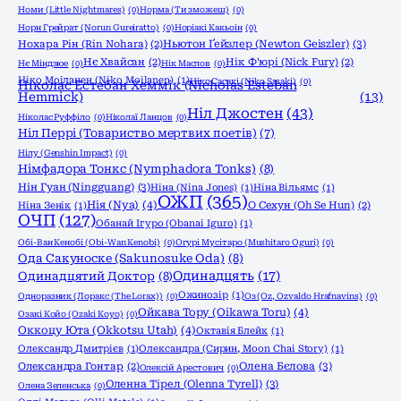
Номи (Little Nightmares)
(0)
Норма (Ти зможеш)
(0)
Норн Грейрат (Norun Gureiratto)
(0)
Норіакі Какьоін
(0)
Ньютон Ґейзлер (Newton Geiszler)
(3)
Нохара Рін (Rin Nohara)
(2)
Нє Хвайсан
(2)
Нік Ф'юрі (Nick Fury)
(2)
Нє Міндзюе
(0)
Нік Маслов
(0)
Ніко Моіланен (Niko Moilanen)
(1)
Ніко Сасакі (Niko Sasaki)
(0)
Ніколас Естебан Хеммік (Nicholas Esteban
Hemmick)
(13)
Ніл Джостен
(43)
Ніколас Руффіло
(0)
Ніколаї Ланцов
(0)
Ніл Перрі (Товариство мертвих поетів)
(7)
Нілу (Genshin Impact)
(0)
Німфадора Тонкс (Nymphadora Tonks)
(8)
Нін Гуан (Ningguang)
(3)
Ніна (Nina Jones)
(1)
Ніна Вільямс
(1)
ОЖП
(365)
Нія (Nya)
(4)
Ніна Зенік
(1)
О Сехун (Oh Se Hun)
(2)
ОЧП
(127)
Обанай Ігуро (Obanai Iguro)
(1)
Обі-Ван Кенобі (Obi-Wan Kenobi)
(0)
Огурі Мусітаро (Mushitaro Oguri)
(0)
Ода Сакуноске (Sakunosuke Oda)
(8)
Одинадцять
(17)
Одинадцятий Доктор
(8)
Ожинозір
(1)
Одноразник (Лоракс (The Lorax))
(0)
Оз (Oz, Ozvaldo Hrafnavins)
(0)
Ойкава Тору (Oikawa Toru)
(4)
Озакі Койо (Ozaki Koyo)
(0)
Оккоцу Юта (Okkotsu Utah)
(4)
Октавія Блейк
(1)
Олександр Дмитрієв
(1)
Олександра (Сирин, Moon Chai Story)
(1)
Олена Бєлова
(3)
Олександра Гонтар
(2)
Олексій Арестович
(0)
Оленна Тірел (Olenna Tyrell)
(3)
Олена Зеленська
(0)