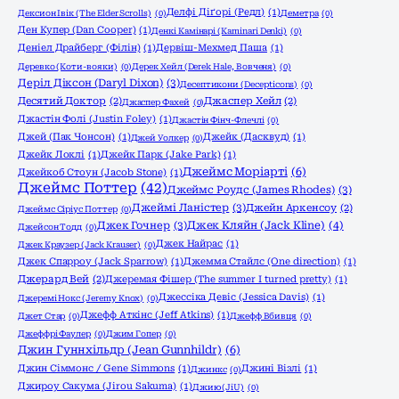
Делфі Діґорі (Редл)
(1)
Дексион Івік (The Elder Scrolls)
(0)
Деметра
(0)
Ден Купер (Dan Cooper)
(1)
Денкі Камінарі (Kaminari Denki)
(0)
Деніел Драйберг (Філін)
(1)
Дервіш-Мехмед Паша
(1)
Деревко (Коти-вояки)
(0)
Дерек Хейл (Derek Hale, Вовченя)
(0)
Деріл Діксон (Daryl Dixon)
(3)
Десептикони (Decepticons)
(0)
Десятий Доктор
(2)
Джаспер Хейл
(2)
Джаспер Фахей
(0)
Джастін Фолі (Justin Foley)
(1)
Джастін Фінч-Флечлі
(0)
Джей (Пак Чонсон)
(1)
Джейк (Дасквуд)
(1)
Джей Уолкер
(0)
Джейк Локлі
(1)
Джейк Парк (Jake Park)
(1)
Джеймс Моріарті
(6)
Джейкоб Стоун (Jacob Stone)
(1)
Джеймс Поттер
(42)
Джеймс Роудс (James Rhodes)
(3)
Джеймі Ланістер
(3)
Джейн Аркенсоу
(2)
Джеймс Сіріус Поттер
(0)
Джек Гочнер
(3)
Джек Кляйн (Jack Kline)
(4)
Джейсон Тодд
(0)
Джек Найрас
(1)
Джек Краузер (Jack Krauser)
(0)
Джек Спарроу (Jack Sparrow)
(1)
Джемма Стайлс (One direction)
(1)
Джерард Вей
(2)
Джеремая Фішер (The summer I turned pretty)
(1)
Джессіка Девіс (Jessica Davis)
(1)
Джеремі Нокс (Jeremy Knox)
(0)
Джефф Аткінс (Jeff Atkins)
(1)
Джет Стар
(0)
Джефф Вбивця
(0)
Джеффрі Фаулер
(0)
Джим Гопер
(0)
Джин Гуннхільдр (Jean Gunnhildr)
(6)
Джин Сіммонс / Gene Simmons
(1)
Джині Візлі
(1)
Джинкс
(0)
Джироу Сакума (Jirou Sakuma)
(1)
Джию (JiU)
(0)