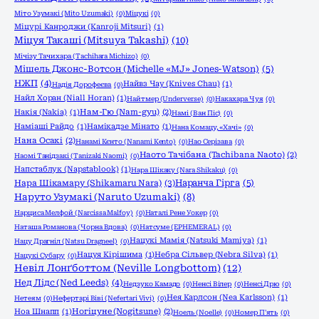
Міто Узумакі (Mito Uzumaki)
(0)
Міцукі
(0)
Міцурі Канроджи (Kanroji Mitsuri)
(1)
Міцуя Такаші (Mitsuya Takashi)
(10)
Мічізу Тачихара (Tachihara Michizo)
(0)
Мішель Джонс-Вотсон (Michelle «MJ» Jones-Watson)
(5)
НЖП
(4)
Найвз Чау (Knives Chau)
(1)
Надія Дорофеєва
(0)
Найл Хоран (Niall Horan)
(1)
Найтмер (Underverse)
(0)
Накахара Чуя
(0)
Накія (Nakia)
(1)
Нам-Гю (Nam-gyu)
(2)
Намі (Ван Піс)
(0)
Наміаші Райдо
(1)
Намікадзе Мінато
(1)
Нана Комацу, «Хачі»
(0)
Нана Осакі
(2)
Нанамі Кєнто (Nanami Kento)
(0)
Нао Серізава
(0)
Наото Тачібана (Tachibana Naoto)
(2)
Наомі Танідзакі (Tanizaki Naomi)
(0)
Напстаблук (Napstablook)
(1)
Нара Шікаку (Nara Shikaku)
(0)
Нара Шікамару (Shikamaru Nara)
(3)
Наранча Гірга
(5)
Наруто Узумакі (Naruto Uzumaki)
(8)
Нарциса Мелфой (Narcissa Malfoy)
(0)
Наталі Рене Уокер
(0)
Наташа Романова (Чорна Вдова)
(0)
Натсуме (EPHEMERAL)
(0)
Нацукі Мамія (Natsuki Mamiya)
(1)
Нацу Драгніл (Natsu Dragneel)
(0)
Нацуя Кірішима
(1)
Небра Сільвер (Nebra Silva)
(1)
Нацукі Субару
(0)
Невіл Лонґботтом (Neville Longbottom)
(12)
Нед Лідс (Ned Leeds)
(4)
Недзуко Камадо
(0)
Ненсі Вілер
(0)
Ненсі Дрю
(0)
Нея Карлсон (Nea Karlsson)
(1)
Нетеям
(0)
Нефертарі Віві (Nefertari Vivi)
(0)
Ноа Шнапп
(1)
Ногіцуне (Nogitsune)
(2)
Ноель (Noelle)
(0)
Номер П'ять
(0)