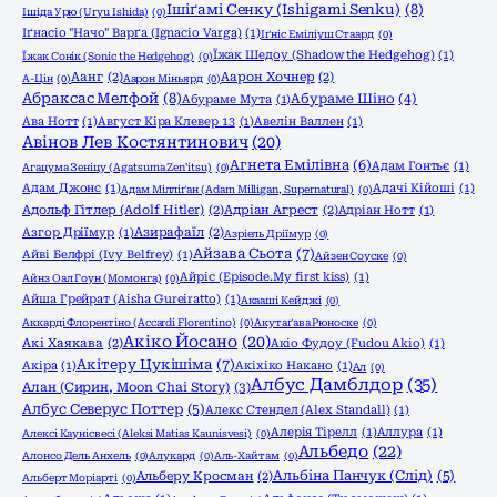
Ішіґамі Сенку (Ishigami Senku)
(8)
Ішіда Урю (Uryu Ishida)
(0)
Іґнасіо "Начо" Варґа (Ignacio Varga)
(1)
Іґніс Еміліуш Стаард
(0)
Їжак Шедоу (Shadow the Hedgehog)
(1)
Їжак Сонік (Sonic the Hedgehog)
(0)
Аанг
(2)
Аарон Хочнер
(2)
А-Цін
(0)
Аарон Міньярд
(0)
Абраксас Мелфой
(8)
Абураме Шіно
(4)
Абураме Мута
(1)
Ава Нотт
(1)
Август Кіра Клевер 13
(1)
Авелін Валлен
(1)
Авінов Лев Костянтинович
(20)
Агнета Емілівна
(6)
Адам Гонтьє
(1)
Агацума Зеніцу (Agatsuma Zen'itsu)
(0)
Адам Джонс
(1)
Адачі Кійоші
(1)
Адам Мілліґан (Adam Milligan, Supernatural)
(0)
Адольф Гітлер (Adolf Hitler)
(2)
Адріан Агрест
(2)
Адріан Нотт
(1)
Азгор Дріїмур
(1)
Азирафаїл
(2)
Азріель Дріїмур
(0)
Айзава Сьота
(7)
Айві Белфрі (Ivy Belfrey)
(1)
Айзен Соуске
(0)
Айріс (Episode.My first kiss)
(1)
Айнз Оал Гоун (Момонга)
(0)
Айша Грейрат (Aisha Gureiratto)
(1)
Акааші Кейджі
(0)
Аккарді Флорентіно (Accardi Florentino)
(0)
Акутаґава Рюноске
(0)
Акіко Йосано
(20)
Акі Хаякава
(2)
Акіо Фудоу (Fudou Akio)
(1)
Акітеру Цукішіма
(7)
Акіра
(1)
Акіхіко Накано
(1)
Ал
(0)
Албус Дамблдор
(35)
Алан (Сирин, Moon Chai Story)
(3)
Албус Северус Поттер
(5)
Алекс Стендел (Alex Standall)
(1)
Алерія Тірелл
(1)
Аллура
(1)
Алексі Каунісвесі (Aleksi Matias Kaunisvesi)
(0)
Альбедо
(22)
Алонсо Дель Анхель
(0)
Алукард
(0)
Аль-Хайтам
(0)
Альбіна Панчук (Слід)
(5)
Альберу Кросман
(2)
Альберт Моріарті
(0)