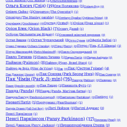
Оллі Матела (Olli Matela)
(1)
Ольга Кобилянська
(0)
Ольга Косач (Слід)
(19)
Оля Полякова
(3)
Олівер Вуд
(0)
Олівер Сайкс
(2)
Оператор (The Operator))
(1)
Оповідач (The Stanley parable)
(1)
Оптімус Прайм (Optimus Prime)
(0)
Орстед (Orsted)
(1)
Оріон (Прах зірок)
(1)
Орочімару (Orochimaru)
(0)
Оріон Блек (Orion Black)
(7)
Осаму Дазай
(1)
Осборн (Звільнити цю Відьму)
(1)
Основний жіночий персонаж
(0)
Остап Вишня
(1)
Остап Чупарський
(2)
Офелія Забіні
(1)
Отто Сувен
(0)
П'єтро (Тінь, Є.Л.Шварц)
(1)
Очако Урарака (Ochaco Uraraka)
(0)
П'єро (Pierro)
(0)
П'єтро Максимофф (Pietro Maximoff)
(0)
Павло Скоропадський
(0)
Павло Тичина
(5)
Павло Тичина
(1)
Падма Патіл
(0)
Падме Амідала
(0)
Паймон (Paimon)
(8)
Пайпер (Piper, Brawl Stars)
(1)
Пак (Сестри Грімм)
(4)
Пайтер де Вріз (Piter de Vries)
(1)
Пак
(0)
Пак Сонхва (Park Seong Hwa)
(6)
Пак Джисон (Jisung)
(0)
Пак Сонхун
(0)
Пак Чімін (Park Ji-min)
(76)
Паккун (Pakkun)
(0)
Палермо
(0)
Пан Лицар
(1)
Панакота Фуґо
(1)
Памп (Spooky month)
(0)
Панда (Panda)
(9)
Панда (Panda, Магічна битва)
(1)
Папірус
(1)
Пандора Лавгуд (Pandora Lovegood)
(0)
Панталоне (Pantalone)
(0)
Парваті Патіл
(5)
Партурнакс (Paarthurnax)
(1)
Паті Пойзон
(2)
Паґслі Аддамс
(2)
Патрік Стамп (Fall Out Boy)
(0)
Пенсі Паркінсон
(1)
Пенсі Паркінсон (Pansy Parkinson)
(37)
Перлина (Pearl)
(0)
Персі Джексон (Percy Jackson)
(1)
Першопрохідниця Стелла
(2)