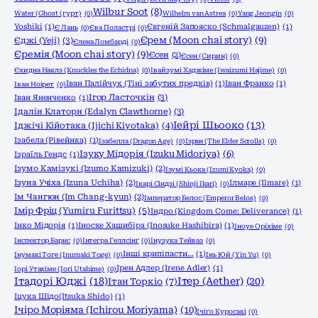
Wilbur Soot
(8)
Water (Ghost (гурт)
(0)
Wilhelm van Astrea
(0)
Yang Jeongin
(0)
Yoshiki
(1)
Євгеній Запояско (Schmalgauzen)
(1)
Є Лань
(0)
Єва Поластрі
(0)
Єрем (Moon chai story)
(9)
Єджі (Yeji)
(3)
Єлена Ломбарді
(0)
Єремія (Moon chai story)
(9)
Єсен
(2)
Єсен (Сирин)
(0)
Єхидна Наклз (Knuckles the Echidna)
(0)
Івайзумі Хаджіме (Iwaizumi Hajime)
(0)
Іван Палійчук (Тіні забутих предків)
(1)
Іван Франко
(1)
Іван Ноірет
(0)
Ігор Ласточкін
(3)
Іван Яненченко
(1)
Ідалін Клаторн (Edalyn Clawthorne)
(3)
Іейрі Шьооко
(13)
Іджічі Кійотака (Ijichi Kiyotaka)
(4)
Ізабела (Рівейнка)
(1)
Ізабелла (Dragon Age)
(0)
Ізран (The Elder Scrolls)
(0)
Ізуку Мідорія (Izuku Midoriya)
(6)
Ізраїль Гендс
(1)
Ізумо Камізукі (Izumo Kamizuki)
(2)
Ізумі Кьока (Izumi Kyoka)
(0)
Ізуна Учіха (Izuna Uchiha)
(2)
Ілмаре (Ilmare)
(1)
Ікарі Сіндзі (Shinji Ikari)
(0)
Ім Чангюн (Im Chang-kyun)
(2)
Імператор Белос (Emperor Belos)
(0)
Імір Фріц (Yumiru Furittsu)
(5)
Індро (Kingdom Come: Deliverance)
(1)
Інко Мідорія
(1)
Іноске Хашибіра (Inosuke Hashibira)
(1)
Іноуе Оріхіме
(0)
Інспектор Барнс
(0)
Інтегра Геллсінґ
(0)
Інузука Тейваз
(0)
Інші крипіпасти...
(1)
Інумакі Тоге (Inumaki Toge)
(0)
Інь Юй (Yin Yu)
(0)
Ірен Адлер (Irene Adler)
(1)
Іорі Утахіме (Iori Utahime)
(0)
Ітадорі Юджі
(18)
Ітер (Aether)
(20)
Ітан Торкіо
(7)
Іцука Шідо(Itsuka Shido)
(1)
Ічіро Моріяма (Ichirou Moriyama)
(10)
Ічіґо Куросакі
(0)