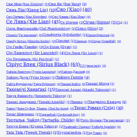
Сюе Мен (Xue Ziming)
(1)
Сюе Ян (Xue Yang)
(2)
Сяо (Xiao)
(40)
Сянь Лін (Xiang Lin)
(10)
Сяо Сінчень (Xiao Xingchen)
(0)
Сяо Чжань (Xiao Zhan)
(0)
Сє Лянь (Xie Lian)
(43)
Сігма (Sigma)
(5)
Сє Цінчен
(1)
Сід
(1)
Сіель Фантомхайв (Ciel Phantomhive)
(1)
Сілко (Silco)
(2)
Сільфіетта (Sylphiette)
(1)
Сільвіо (Ти зможеш)
(0)
Сімон Ерікссон
(0)
Сінолап
(1)
Сінобу Котьо (Shinobu Kocho)
(0)
Сінцьов
(0)
Сіора (Greedfall)
(0)
Сір Гвейн (Ґавейн)
(1)
Сір Еліан (Elyan)
(1)
Сір Ланселот (Sir Lancelot)
(4)
Сір Леон (Sir Leon)
(1)
Сір Персиваль (Sir Percival)
(1)
Сіріус Блек (Sirius Black)
(63)
Т/І (твоє ім'я)
(0)
Тайвін Ланістер (Tywin Lannister)
(0)
Тайлер Джозеф
(0)
Тайлер Ґелпін
(4)
Тайлер Доун (Tyler Down)
(1)
Такаші Міцуя
(1)
Тайґа Фудзімура (Taiga Fujimura)
(0)
Такамі Кейґо
(0)
Такемічі Ханаґакі
(15)
Такеомі Акаші (Akashi Takeomi)
(1)
Такуя Ямамото (Yamamoto Takuya)
(1)
Тамакі Амаджикі (Tamaki Amajiki)
(1)
Танака
(1)
Танджіро Камадо
(2)
Тарас Римар (Слід)
(10)
Танос (Чхве Су Бон, Thanos, Choi Su-bong)
(0)
Тарас Шевченко
(1)
Тарганбой (Cockroach boy)
(0)
Тарталья, Чайлд (Tartaglia, Childe)
(6)
Тато Норми (Ти зможеш)
(1)
Татсуя Кіяма (Kiyama Tatsuya)
(1)
Твайлайт Спаркл (Twilight Sparkle)
(0)
Твік Твік (Tweek Tweak)
(3)
Тгурінґветіль
(1)
Тед Тонкс
(0)