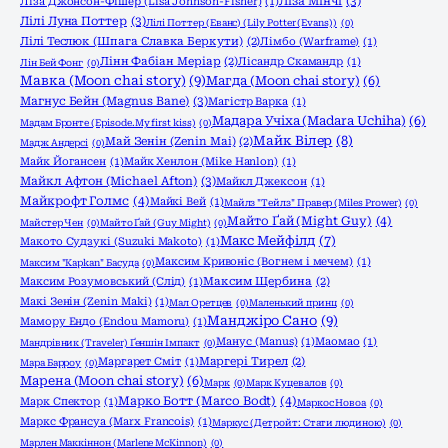
Ліза Мінчі
(3)
Ліза Джонсон-Фішер (Lisa Johnson-Fisher)
(1)
Лілі Луна Поттер
(3)
Лілі Поттер (Еванс) (Lily Potter (Evans))
(0)
Лілі Теслюк (Шпага Славка Беркути)
(2)
Лімбо (Warframe)
(1)
Лінн Фабіан Меріар
(2)
Лісандр Скамандр
(1)
Лін Бей Фонг
(0)
Мавка (Moon chai story)
(9)
Магда (Moon chai story)
(6)
Магнус Бейн (Magnus Bane)
(3)
Магістр Варка
(1)
Мадара Учіха (Madara Uchiha)
(6)
Мадам Бронте (Episode.My first kiss)
(0)
Майк Вілер
(8)
Май Зенін (Zenin Mai)
(2)
Мадж Андерсі
(0)
Майк Йогансен
(1)
Майк Хенлон (Mike Hanlon)
(1)
Майкл Афтон (Michael Afton)
(3)
Майкл Джексон
(1)
Майкрофт Голмс
(4)
Майкі Вей
(1)
Майлз "Тейлз" Правер (Miles Prower)
(0)
Майто Ґай (Might Guy)
(4)
Майстер Чен
(0)
Майто Ґай (Guy Might)
(0)
Макс Мейфілд
(7)
Макото Судзукі (Suzuki Makoto)
(1)
Максим Кривоніс (Вогнем і мечем)
(1)
Максим "Kapkan" Басуда
(0)
Максим Розумовський (Слід)
(1)
Максим Щербина
(2)
Макі Зенін (Zenin Maki)
(1)
Мал Оретцев
(0)
Маленький принц
(0)
Манджіро Сано
(9)
Мамору Ендо (Endou Mamoru)
(1)
Манус (Manus)
(1)
Маомао
(1)
Мандрівник (Traveler) Ґеншін Імпакт
(0)
Маргарет Сміт
(1)
Маргері Тирел
(2)
Мара Барроу
(0)
Марена (Moon chai story)
(6)
Марк
(0)
Марк Куцевалов
(0)
Марко Ботт (Marco Bodt)
(4)
Марк Спектор
(1)
Маркос Новоа
(0)
Маркс Франсуа (Marx Francois)
(1)
Маркус (Детройт: Стати людиною)
(0)
Марлен Маккіннон (Marlene McKinnon)
(0)