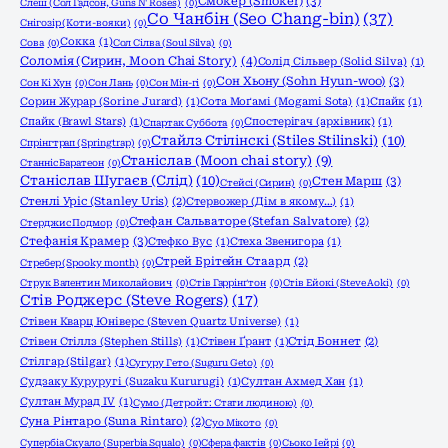
Смокер (Smoker)
(3)
Слеш (Сол Гадсон, Guns N' Roses)
(0)
Со Чанбін (Seo Chang-bin)
(37)
Снігозір (Коти-вояки)
(0)
Сокка
(1)
Сова
(0)
Сол Сілва (Soul Silva)
(0)
Соломія (Сирин, Moon Chai Story)
(4)
Солід Сільвер (Solid Silva)
(1)
Сон Хьону (Sohn Hyun-woo)
(3)
Сон Кі Хун
(0)
Сон Лань
(0)
Сон Мін-гі
(0)
Сорин Журар (Sorine Jurard)
(1)
Сота Моґамі (Mogami Sota)
(1)
Спайк
(1)
Спайк (Brawl Stars)
(1)
Спостерігач (архівник)
(1)
Спартак Суббота
(0)
Стайлз Стілінскі (Stiles Stilinski)
(10)
Спрінгтрап (Springtrap)
(0)
Станіслав (Moon chai story)
(9)
Станніс Баратеон
(0)
Станіслав Шугаєв (Слід)
(10)
Стен Марш
(3)
Стейсі (Сирин)
(0)
Стенлі Уріс (Stanley Uris)
(2)
Стервожер (Дім в якому…)
(1)
Стефан Сальваторе (Stefan Salvatore)
(2)
Стерджис Подмор
(0)
Стефанія Крамер
(3)
Стефко Вус
(1)
Стеха Звенигора
(1)
Стрей Брітейн Стаард
(2)
Стребер (Spooky month)
(0)
Струк Валентин Миколайович
(0)
Стів Гаррінґтон
(0)
Стів Ейокі (Steve Aoki)
(0)
Стів Роджерс (Steve Rogers)
(17)
Стівен Кварц Юніверс (Steven Quartz Universe)
(1)
Стівен Стіллз (Stephen Stills)
(1)
Стівен Ґрант
(1)
Стід Боннет
(2)
Стілгар (Stilgar)
(1)
Сугуру Гето (Suguru Geto)
(0)
Судзаку Куруругі (Suzaku Kururugi)
(1)
Султан Ахмед Хан
(1)
Султан Мурад IV
(1)
Сумо (Детройт: Стати людиною)
(0)
Суна Рінтаро (Suna Rintaro)
(2)
Суо Мікото
(0)
Супербіа Скуало (Superbia Squalo)
(0)
Сфера фактів
(0)
Сьоко Іейрі
(0)