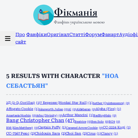
Фікманія
Фанфіки українською мовою
Про
Фанфіки
Оригінал
Статті
Форум
Фанарт
Аудіоф
сайт
5
RESULTS WITH CHARACTER
"НОА
СЕБАСТЬЯН"
2Д (2-D, Gorillaz)
(1)
7 Березня (Honkai Star Rail)
(1)
Aether (Quintessence)
(0)
Affogato Cookie
(1)
Alpha (Fire)
(1)
Ainsworth Julian
(0)
Al
(0)
Aldebaran
(0)
Arthur Mancini
(1)
Anastasia Hoshin
(0)
Arhu (Divinity)
(0)
BadBoyHalo
(0)
Bang Christopher Chan
(47)
Beatrice
(0)
Ben Solo
(0)
BG9
(0)
Captain Puffy
(1)
CC-2224 Коді
(1)
BM (Kim Matthew)
(0)
Caramel Arrow Cookie
(0)
CC-7567 Рекс
(2)
Chidouin Sara
(2)
Choi San
(2)
Cirus
(1)
Clancy
(1)