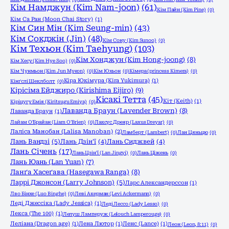
Кім Намджун (Kim Nam-joon)
(61)
Кім Пайн (Kim Pine)
(0)
Кім Са Ран (Moon Chai Story)
(1)
Кім Син Мін (Kim Seung-min)
(43)
Кім Сокджін (Jin)
(48)
Кім Сону (Kim Sunoo)
(0)
Кім Техьон (Kim Taehyung)
(103)
Кім Хонджун (Kim Hong-joong)
(8)
Кім Хесу (Kim Hye Soo)
(0)
Кім Чунмьон (Kim Jun Myeon)
(0)
Кім Юхьон
(0)
Кімера (princess Kimera)
(0)
Кіра Юкімура (Kira Yukimura)
(1)
Кінґслі Шеклболт
(0)
Кірісіма Ейджиро (Kirishima Eijiro)
(9)
Кісакі Тетта
(45)
Кіт (Keith)
(1)
Кіріцугу Емія (Kiritsugu Emiya)
(0)
Лаванда Браун (Lavender Brown)
(8)
Лаванда Браун
(1)
Лайам О'Брайан (Liam O'Brien)
(0)
Лаксус Дреяр (Laxus Dreyar)
(0)
Лаліса Манобан (Lalisa Manoban)
(2)
Ламберт (Lambert)
(0)
Лан Цяньцю
(0)
Лань Вандзі
(5)
Лань Дзін'ї
(4)
Лань Сиджвей
(4)
Лань Січень
(17)
Лань Цзін'ї (Lan Jingyi)
(0)
Лань Ціжень
(0)
Лань Юань (Lan Yuan)
(7)
Ланґа Хасеґава (Hasegawa Ranga)
(8)
Ларрі Джонсон (Larry Johnson)
(5)
Ларс Александерссон
(1)
Лво Бінхе (Luo Binghe)
(0)
Леві Акерман (Levi Ackermann)
(0)
Леді Джессіка (Lady Jessica)
(1)
Леді Лессо (Lady Lesso)
(0)
Лекса (The 100)
(1)
Лелуш Ламперуж (Lelouch Lamperouge)
(0)
Леліана (Dragon age)
(1)
Лена Лютор
(1)
Ленс (Lance)
(1)
Леон (Leon, 8:11)
(0)