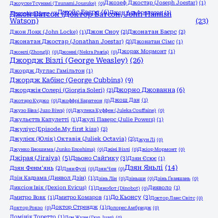
Джозеф Джостар (Joseph Joestar)
(1)
Джоyске Тсунамі (Tsunami Jousuke)
(0)
Джойс Баєрс
(6)
Джон Альфредссон
(1)
Джозефіна Марч
Джон Ватсон (Доктор Ватсон, John Hamish
(0)
Watson)
(23)
Джон Локк (John Locke)
(1)
Джон Сноу
(2)
Джонатан Баєрс
(2)
Джонатан Джостар (Jonathan Joestar)
(2)
Джонатан Сімс
(1)
Джорах Мормонт
(1)
Джонлі (Zhongli)
(0)
Джонні (Nekra Psaria)
(0)
Джордж Візлі (George Weasley)
(26)
Джордж Дуглас Гамільтон
(1)
Джордж Кабінс (George Cubbins)
(9)
Джорно Джованна
(6)
Джорджія Солері (Giorgia Soleri)
(2)
Джош Дан
(1)
Джотаро Куджо
(0)
Джоффрі Баратеон
(0)
Джузо Біва (Juzo Biwa)
(0)
Джулека Куффен (Juleka Couffaine)
(0)
Джульєтта Капулетті
(1)
Джулі Паверс (Julie Powers)
(1)
Джуліус (Episode.My first kiss)
(2)
Джулієк (Юлік) Октавія (Juliek Octavia)
(2)
Джун Лі
(0)
Джунко Еношима (Junko Enoshima)
(0)
Джіні Візлі
(0)
Джіор Мормонт
(0)
Джірая (Jiraiya)
(5)
Дзьоно Сайґику
(3)
Дзян Єсює
(1)
Дзян Яньлі
(14)
Дзян Фенм'янь
(2)
Дзян Фулі
(0)
Дзян Чен
(0)
Дзін Кадзама (Диявол Дзін)
(1)
Дзінь Лін
(0)
Дзіньши
(0)
Дзінь Ґваншань
(0)
Диксіон Івік (Dexion Evicus)
(1)
Дияволо
(1)
Динобот (Dinobot)
(0)
До Кьонсу
(3)
Дмитро Вовк
(1)
Дмитро Комаров
(1)
Доктор Ланс Світс
(0)
Доктор Стрендж
(1)
Доктор Рокзо
(0)
Долорес Амбридж
(0)
Домінік Торетто
(1)
Дон Жуан (Don Juan)
(0)