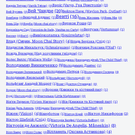
Варіс (Varys, Гра Престолів)
(2)
Варрік Тетрас (Varrik Tetras)
(0)
Вей Чандзе
(20)
Вейлон Парк (Waylon Park, Outlast)
(1)
Вей Вусянь
(0)
Венті
(36)
Венздей Аддамс
(1)
Венбара
(0)
Вень Жвохань
(0)
Вень Нін
(0)
Вернон Роше
(2)
Вень Цін
(0)
Верба (Moon chai story)
(0)
Вертумн (Vertumnus)
(1)
Вероніка де Сад (Veronica de Sade, Vanitas no Carte)
(0)
Вивірколапка (Squirrelstar)
(3)
Вессел
(0)
Веґґі
(0)
Влад (Сирин, Moon Chai Story)
(4)
Влада Берізка (Слід)
(1)
Владислав Михальчук (Schmalgauzen)
(1)
Вовчиця Роксана (FNaF)
(1)
Вождь Бромден (Над зозулиним гніздом)
(1)
Волес Веллс (Wallace Wells)
(1)
Володарка (Викрадач дітей/The Child Thief)
(0)
Володимир Винниченко
(9)
Володимир Дантес
(1)
Володимир Петров
(1)
Володимир Зеленський
(0)
Володимир Сосюра
(0)
Володимир Яновський
(1)
Вольфганг (Не голодуй)
(0)
Вольфганг Амадей Моцарт
(1)
Вонг (Доктор Стрендж)
(0)
Ворони (Книжки та кістяний пил)
(1)
Ворон (Moon chai story)
(0)
Вуді (Не голодуй)
(0)
Вчителька (Little Nightmares)
(0)
Вів'єн Гармон (Vivien Harmon)
(1)
Вів (Книжки та Кістяний пил)
(1)
Вівіан Дель Анхель
(0)
Відьма (Викрадач дітей/The Child Thief)
(0)
Віжен (Vision)
(4)
Вікерботом
(1)
Віктор Никифоров
(2)
Віктор Крей
(0)
Віктор Шаблій (Слід)
(3)
Вікторія Белфрі (Victoria Belfrey)
(0)
Вікторія де Анжеліс (Victoria De Angelis, Måneskin)
(8)
Вілланель (Оксана Астанкова)
(4)
Вілл Баєрс
(0)
Вілл Солас
(0)