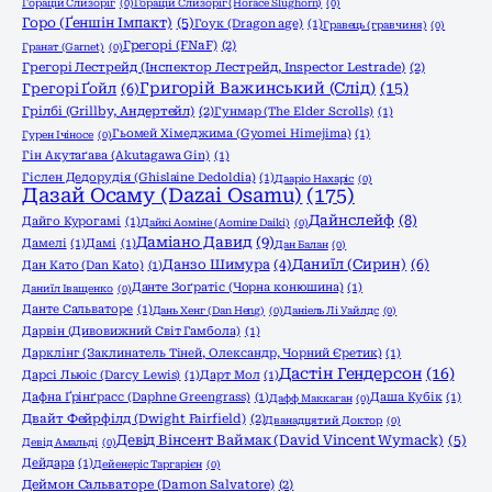
Горацій Слизоріг
(0)
Горацій Слизоріг (Horace Slughorn)
(0)
Горо (Ґеншін Імпакт)
(5)
Гоук (Dragon age)
(1)
Гравець (гравчиня)
(0)
Грегорі (FNaF)
(2)
Гранат (Garnet)
(0)
Грегорі Лестрейд (Інспектор Лестрейд, Inspector Lestrade)
(2)
Григорій Важинський (Слід)
(15)
Грегорі Ґойл
(6)
Грілбі (Grillby, Андертейл)
(2)
Гунмар (The Elder Scrolls)
(1)
Гьомей Хімеджима (Gyomei Himejima)
(1)
Гурен Ічіносе
(0)
Гін Акутаґава (Akutagawa Gin)
(1)
Гіслен Дедорудія (Ghislaine Dedoldia)
(1)
Дааріо Нахаріс
(0)
Дазай Осаму (Dazai Osamu)
(175)
Дайнслейф
(8)
Дайго Курогамі
(1)
Дайкі Аоміне (Aomine Daiki)
(0)
Даміано Давид
(9)
Дамелі
(1)
Дамі
(1)
Дан Балан
(0)
Даниїл (Сирин)
(6)
Данзо Шимура
(4)
Дан Като (Dan Katо)
(1)
Данте Зоґратіс (Чорна конюшина)
(1)
Даниїл Іващенко
(0)
Данте Сальваторе
(1)
Дань Хенг (Dan Heng)
(0)
Даніель Лі Уайлдс
(0)
Дарвін (Дивовижний Світ Гамбола)
(1)
Дарклінг (Заклинатель Тіней, Олександр, Чорний Єретик)
(1)
Дастін Гендерсон
(16)
Дарсі Льюіс (Darcy Lewis)
(1)
Дарт Мол
(1)
Дафна Ґрінґрасс (Daphne Greengrass)
(1)
Даша Кубік
(1)
Дафф Маккаган
(0)
Двайт Фейрфілд (Dwight Fairfield)
(2)
Дванадцятий Доктор
(0)
Девід Вінсент Ваймак (David Vincent Wymack)
(5)
Девід Амальді
(0)
Дейдара
(1)
Дейенеріс Таргарієн
(0)
Деймон Сальваторе (Damon Salvatore)
(2)