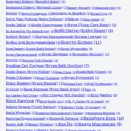
Бенедикт Бейкер (Benedict Baker)
(1)
Бенжамін Лайнус (Benjamin Linus)
(1)
Беннет (Bennett)
(0)
Беньямін Овіч
(0)
Берлін
(1)
Бертрада де Монфор
(1)
Берта Голандська
(0)
Бетані Гоук
(0)
Бетсі Джо Добсон (Betsy Dobson)
(2)
Бйорн
(1)
Блез Забіні
(0)
Блум (Доля: Сага Вінкс)
(3)
Блейз Забіні
(1)
Блейк Лангерманн
(1)
Боббі Сінґер (Bobby Singer)
(6)
Бо-Катан Кріз (Bo-Katan Kryze)
(0)
Боберт (Bobert)
(1)
Богдан Хмельницький (Вогнем і мечем)
(1)
Бокуто Котаро
(11)
Бойко Ада Володимирівна
(4)
Бонні Беннет (Bonnie Sheila Bennett)
(0)
Борис Мурштейко
(0)
Борис Щербина
(1)
Боромир (Boromir)
(1)
Борис Павліковський
(0)
Боруто
(1)
Бостон (Only Friends)
(0)
Брайан Сет Гордон (Bryan Seth Gordon)
(7)
Брайс Вокер (Bryce Walker)
(1)
Браян Мей (Queen)
(1)
Бран Старк
(0)
Браян О'Коннер
(1)
Бруно Буччелатті
(1)
Брок (Покемон)
(0)
Брюс Беннер (Bruce Banner)
(5)
Брієнна Тарт
(0)
Бубі (Wolfenstein)
(0)
Бьон Бекхьон (Byun Baek-hyun)
(3)
Бутхілл
(1)
Бібі
(0)
Біл Стендел (Bill Standall)
(1)
Білл Денбро
(2)
Біл Сайфер (Bill Cipher)
(0)
Біллі Харґров
(9)
Бітл (Beetle, 8:11)
(0)
В. Д. Гастер (W. D. Gaster)
(0)
Вайлет Гармон (Violet Harmon)
(1)
Вайолет (Violet, Vi (Arcane))
(0)
Вакія Мурасакі
(1)
Валентин Миколайович (Сирин)
(0)
Валентин Міхієнко
(0)
Вальбурга Блек
(10)
Валер'ян Підмогильний
(1)
Валерій Легасов
(2)
Ванда Максимова
(8)
Ван Їбо
(5)
Вальт Аой
(2)
Вамм (Wammu)
(1)
Ванесса Енотека
(1)
Ваніка Зоґратіс
(1)
Варлі (Не голодуй)
(0)