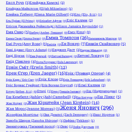
Ексл Роуз
(3)
Елайджа Камскі
(2)
Елайджа Майклсон (Elijah Mikaelson)
(1)
Елейна Ґілберт (Elena Marie Gilbert)
(2)
Ело (Elo, 8:11)
(1)
Еліс Каллен
(2)
Ель Прімо (El Primo)
(0)
Елізабет Афтон
(0)
Елісон Джамайка Рейнольдс (Allison Jamaica Reynolds)
(1)
Ема Сано
(5)
Емз (Emz)
(2)
Ембер (Amber, Ґеншин)
(0)
Емма Томпсон
(26)
Емма Свон (Emma Swan)
(0)
Емманюель Макрон
(0)
Ен Вокер
(7)
Емі Роуз (Amy Rose)
(3)
Енакін Скайвокер
(5)
Емілія
(0)
Енві Адамс (Envy Adams)
(1)
Енджел Даст
(2)
Ендрю Міньярд
(0)
Ентоні Локвуд
(3)
Енді Бірсак
(1)
Енн Бунчой
(0)
Ентоні Балерді
(0)
Енід Сінклер
(4)
Еола Лоуренс (Eula Lawrence)
(0)
Ервін Сміт (Erwin Smith)
(12)
Ерен Єґер (Eren Jaeger)
(16)
Ерік (Привид Опери)
(4)
Ерік Клозе
(2)
Ерік Карр / Eric Carr
(0)
Ерік Леншерр (Erik Lehnsherr)
(0)
Еріс Бореас Грейрат (Eris Boreas Greyrat)
(1)
Есмі Каллен
(2)
Етарі
(1)
Еш (Надприродне)
(1)
Естер (Esther, 8:11)
(0)
Етер (Ґеншін Імпакт)
(0)
Еш Кембелл (Ashley (Ash) Campbell)
(3)
Еш Лінкс
(5)
Еш Кетчум
(0)
Жан Кірштейн (Jean Kirstein)
(14)
Жак Ноірет
(0)
Женя Янович
(296)
Жан Моро (Jeanne Moreau)
(3)
Жозефіна Монтільє
(1)
Зак Демпсі (Zach Dempsey)
(1)
Закс Нортон
(1)
Заноба Широн (Zanoba Shirone)
(1)
Зафіна (Tekken)
(1)
Звенигориха (Таємний посол)
(1)
Зевс
(1)
Зейн Джульєн
(0)