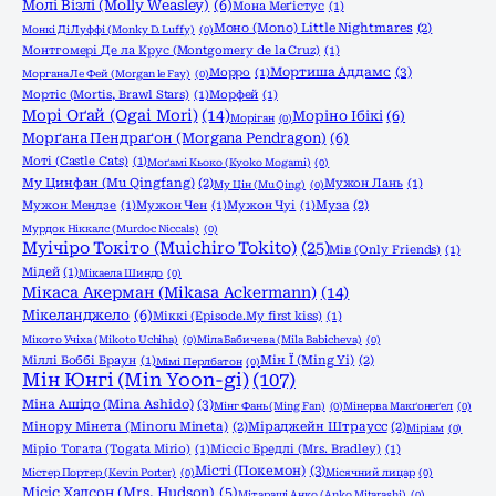
Молі Візлі (Molly Weasley)
(6)
Мона Меґістус
(1)
Моно (Mono) Little Nightmares
(2)
Монкі Ді Луффі (Monky D. Luffy)
(0)
Монтгомері Де ла Крус (Montgomery de la Cruz)
(1)
Мортиша Аддамс
(3)
Морро
(1)
Моргана Ле Фей (Morgan le Fay)
(0)
Мортіс (Mortis, Brawl Stars)
(1)
Морфей
(1)
Морі Оґай (Ogai Mori)
(14)
Моріно Ібікі
(6)
Моріган
(0)
Морґана Пендраґон (Morgana Pendragon)
(6)
Моті (Castle Cats)
(1)
Моґамі Кьоко (Kyoko Mogami)
(0)
Му Цинфан (Mu Qingfang)
(2)
Мужон Лань
(1)
Му Цін (Mu Qing)
(0)
Мужон Мендзе
(1)
Мужон Чен
(1)
Мужон Чуі
(1)
Муза
(2)
Мурдок Ніккалс (Murdoc Niccals)
(0)
Муічіро Токіто (Muichiro Tokito)
(25)
Мів (Only Friends)
(1)
Мідей
(1)
Мікаела Шиндо
(0)
Мікаса Акерман (Mikasa Ackermann)
(14)
Мікеланджело
(6)
Міккі (Episode.My first kiss)
(1)
Мікото Учіха (Mikoto Uchiha)
(0)
Міла Бабичева (Mila Babicheva)
(0)
Міллі Боббі Браун
(1)
Мін Ї (Ming Yi)
(2)
Мімі Перлбатон
(0)
Мін Юнгі (Min Yoon-gi)
(107)
Міна Ашідо (Mina Ashido)
(3)
Мінг Фань (Ming Fan)
(0)
Мінерва Макґонеґел
(0)
Мінору Мінета (Minoru Mineta)
(2)
Міраджейн Штраусс
(2)
Міріам
(0)
Міріо Тогата (Togata Mirio)
(1)
Міссіс Бредлі (Mrs. Bradley)
(1)
Місті (Покемон)
(3)
Містер Портер (Kevin Porter)
(0)
Місячний лицар
(0)
Місіс Хадсон (Mrs. Hudson)
(5)
Мітараші Анко (Anko Mitarashi)
(0)