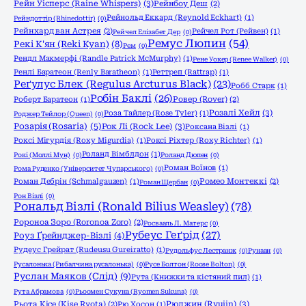
Рейн Уісперс (Raine Whispers)
(3)
Рейнбоу Деш
(2)
Рейнольд Еккард (Reynold Eckhart)
(1)
Рейндоттір (Rhinedottir)
(0)
Рейнхард ван Астрея
(2)
Рейчел Рот (Рейвен)
(1)
Рейчел Елізабет Дер
(0)
Ремус Люпин
(54)
Рекі К'ян (Reki Kyan)
(8)
Рем
(0)
Рендл Макмерфі (Randle Patrick McMurphy)
(1)
Рене Уокер (Renee Walker)
(0)
Ренлі Баратеон (Renly Baratheon)
(1)
Реттреп (Rattrap)
(1)
Реґулус Блек (Regulus Arcturus Black)
(23)
Робб Старк
(1)
Робін Баклі
(26)
Роберт Баратеон
(1)
Ровер (Rover)
(2)
Розалі Хейл
(3)
Роза Тайлер (Rose Tyler)
(1)
Роджер Тейлор (Queen)
(0)
Розарія (Rosaria)
(5)
Рок Лі (Rock Lee)
(3)
Роксана Візлі
(1)
Роксі Мігурдія (Roxy Migurdia)
(1)
Роксі Ріхтер (Roxy Richter)
(1)
Роланд Вімблдон
(1)
Рокі (Моллі Мун)
(0)
Роланд Дюпен
(0)
Роман Воїнов
(1)
Рома Руденко (Університет Чупарського)
(0)
Роман Дебрін (Schmalgauzen)
(1)
Ромео Монтеккі
(2)
Роман Щербан
(0)
Рон Візлі
(0)
Рональд Візлі (Ronald Bilius Weasley)
(78)
Ророноа Зоро (Roronoa Zoro)
(2)
Росвааль Л. Матерс
(0)
Рубеус Геґрід
(27)
Роуз Ґрейнджер-Візлі
(4)
Рудеус Грейрат (Rudeusu Gureiratto)
(1)
Рудольфус Лестранж
(0)
Рунаан
(0)
Русалонька (Рибалчина русалонька)
(0)
Русе Болтон (Roose Bolton)
(0)
Руслан Маяков (Слід)
(9)
Рута (Книжки та кістяний пил)
(1)
Рута Абрамова
(0)
Рьоомен Сукуна (Ryomen Sukuna)
(0)
Рюджин (Ryujin)
(3)
Рьота Кісе (Kise Ryota)
(2)
Рю Хосон
(1)