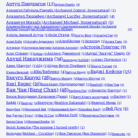
Артур Пендрагон
(13)
Артюр Рембо
(0)
Архангел Габріель/Гавриїл (Archangel Gabriel, Supernatural)
(1)
Архангел Люцифер (Archangel Lucifer, Supernatural)
(4)
Архангел Михаїл (Archangel Michael, Supernatural)
(5)
Архангел Михаїл (світ Апокаліпсису)/альтернативний Михаїл (Archangel
Michael (Apocalypse World)/Alternate Michael)
(0)
Аріель Анемой Асура
(1)
Арія Старк
(2)
Арґус Філч
(0)
Асагірі Ген
(0)
Аскебйорни
(1)
Аскелад
(1)
Асахі Кобе
(0)
Асгайр Адамович
(0)
Асока Тано
(0)
Асторія Ґрінґрас
(9)
Астаріон
(0)
Астаріон Анкунін (Astarion Ancunin)
(0)
Асьє Сільвер
(1)
Ахілесс Девенпорт
(1)
Ацуші "Аккун" Сендо
(2)
Афіна
(0)
Ацуші Накаджима
(34)
Аякс Петропол
(1)
Ашильда (Ashildr)
(0)
Аяме (Наруто)
(1)
Аїд
(1)
Аїден Фаулі-Прейшер
(1)
Б'якуя Тогамі
(0)
Баджі Кейске
(15)
ББк/Бабенко
(4)
Б'янка Барклай
(0)
Бабуся Медді
(0)
Бакуго Кацукі
(28)
Бакуго Масару
(0)
Бакуго Мітсукі
(0)
Бакі Барнс
(20)
Бальтазар (Надприродне)
(1)
Бамблбі
(0)
Бан Чан
(0)
Бан Чан (Bang Chan)
(48)
Бариста (Харуто)
(1)
Барбара Пеґ
(0)
Барон Володимир Харконен (Дюна)
(1)
Бастер
(1)
Барті Кравч-молодший
(0)
Баффі
(1)
Беатріче (Beatrice Sakamaki)
(1)
Беверлі Марш
(1)
Беатріс
(0)
Бей Доу
(6)
Беззубик
(0)
Безликий Бай
(0)
Безіменний Бард (Nameless Bard)
(0)
Бекка Гелб
(1)
Бек Джухо (Зухо)
(0)
Бек Хі Сон
(0)
Белатриса Лестранж
(0)
Белла Свон
(0)
Белламі Блейк
(0)
Беллі Конклін (The summer I turned pretty)
(1)
Бельдам (Beldam - Coraline)
(1)
Бен Ганском (Ben Hanscom)
(1)
Бенволіо
(0)