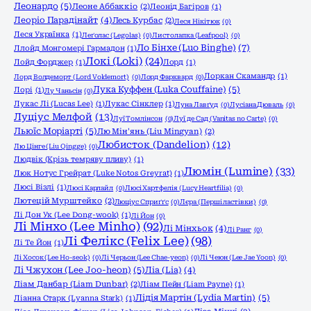
Леонардо
(5)
Леоне Аббаккіо
(2)
Леонід Багіров
(1)
Леоріо Парадінайт
(4)
Лесь Курбас
(2)
Леся Нікітюк
(0)
Леся Українка
(1)
Леґолас (Legolas)
(0)
Листолапка (Leafpool)
(0)
Ло Бінхе (Luo Binghe)
(7)
Ллойд Монгомері Гармадон
(1)
Локі (Loki)
(24)
Лойд Форджер
(1)
Лорд
(1)
Лоркан Скамандр
(1)
Лорд Волдеморт (Lord Voldemort)
(0)
Лорд Фарквард
(0)
Лука Куффен (Luka Couffaine)
(5)
Лорі
(1)
Лу Чаньсін
(0)
Лукас Лі (Lucas Lee)
(1)
Лукас Сінклер
(1)
Луна Лавґуд
(0)
Лусіана Дюваль
(0)
Луціус Мелфой
(13)
Луї Томлінсон
(0)
Луї де Сад (Vanitas no Carte)
(0)
Льюїс Моріарті
(5)
Лю Мін'янь (Liu Mingyan)
(2)
Любисток (Dandelion)
(12)
Лю Цінге (Liu Qingge)
(0)
Людвік (Крізь темряву пливу)
(1)
Люмін (Lumine)
(33)
Люк Нотус Грейрат (Luke Notos Greyrat)
(1)
Люсі Візлі
(1)
Люсі Карлайл
(0)
Люсі Хартфелія (Lucy Heartfilia)
(0)
Лютецій Мурштейко
(2)
Люціус Сприґґс
(0)
Лєра (Перші ластівки)
(0)
Лі Дон Ук (Lee Dong-wook)
(1)
Лі Йон
(0)
Лі Мінхо (Lee Minho)
(92)
Лі Мінхьок
(4)
Лі Ранг
(0)
Лі Фелікс (Felix Lee)
(98)
Лі Те Йон
(1)
Лі Хосок (Lee Ho-seok)
(0)
Лі Черьон (Lee Chae-yeon)
(0)
Лі Чеюн (Lee Jae Yoon)
(0)
Лі Чжухон (Lee Joo-heon)
(5)
Ліа (Lia)
(4)
Ліам Данбар (Liam Dunbar)
(2)
Ліам Пейн (Liam Payne)
(1)
Лідія Мартін (Lydia Martin)
(5)
Ліанна Старк (Lyanna Stark)
(1)