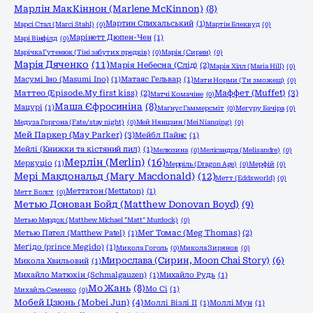
Марлін МакКіннон (Marlene McKinnon)
(8)
Мартин Спихальський
(1)
Марсі Стал (Marci Stahl)
(0)
Мартін Блеквуд
(0)
Марінетт Дюпен-Чен
(1)
Марі Вінфілд
(0)
Марічка Гутенюк (Тіні забутих предків)
(0)
Марія (Сирин)
(0)
Марія Дяченко
(11)
Марія Небесна (Слід)
(2)
Марія Хілл (Maria Hill)
(0)
Масумі Іно (Masumi Ino)
(1)
Матаяс Гельвар
(1)
Мати Норми (Ти зможеш)
(0)
Маффет (Muffet)
(3)
Маттео (Episode.My first kiss)
(2)
Матчі Комачіне
(0)
Маша Єфросиніна
(8)
Мацурі
(1)
Маґнус Гаммерсміт
(0)
Мегуру Бачіра
(0)
Медуза Горгона (Fate/stay night)
(0)
Мей Нянцзин (Mei Nianqing)
(0)
Мей Паркер (May Parker)
(3)
Мейбл Пайнс
(1)
Мейлі (Книжки та кістяний пил)
(1)
Мелюзина
(0)
Мелісандра (Melisandre)
(0)
Мерлін (Merlin)
(16)
Меркуціо
(1)
Мерріль (Dragon Age)
(0)
Мерфій
(0)
Мері Макдональд (Mary Macdonald)
(12)
Метт (Eddsworld)
(0)
Меттатон (Mettaton)
(1)
Метт Волст
(0)
Метью Донован Бойд (Matthew Donovan Boyd)
(9)
Метью Мердок (Matthew Michael "Matt" Murdock)
(0)
Метью Пател (Matthew Patel)
(1)
Меґ Томас (Meg Thomas)
(2)
Меґідо (prince Megido)
(1)
Микола Гоголь
(0)
Микола Зирянов
(0)
Мирослава (Сирин, Moon Chai Story)
(6)
Микола Хвильовий
(1)
Михайло Матюхін (Schmalgauzen)
(1)
Михайло Рудь
(1)
Мо Жань
(8)
Мо Сі
(1)
Михайль Семенко
(0)
Мобей Цзюнь (Mobei Jun)
(4)
Моллі Візлі ІІ
(1)
Моллі Мун
(1)