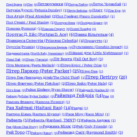
Петлюрченки
(2)
Петро Чорнобай
(1)
Пері Браун
(0)
Пес
(0)
Петра Лейте
(0)
Петунія Дурслі (Petunia Dursley)
(1)
Плагг
(1)
Петір Бейліш
(0)
Пло Кун
(0)
Пол Атрід (Paul Atreides)
(2)
Пол Грейрат (Pauro Gureiratto)
(1)
Пол Стенлі / Paul Stanley
(1)
Поллукс Блек
(0)
Полідор Кравч
(0)
Помона (Pomona)
(1)
Помона Спраут
(0)
Поппі Помфрі
(0)
Портгас Д. Ейс (Portgas D. Ace)
(6)
Принц Вільгельм
(4)
Принцеса Селестія (Princess Celestia)
(4)
Прошутто
(1)
Пруссія (Prussia)
(1)
Пульчинело (Genshin Impact)
(1)
Прісцилла Баріель
(0)
Піймані діти (Little Nightmares)
(1)
Південна Італія (North Italy, Veneziano)
(0)
Піт Вентц (Fall Out Boy)
(3)
Пінкі Пай
(0)
Пірат (Terraria)
(0)
Піта Мелларк (Peeta Mellark)
(1)
Пітер Крісс / Peter Criss
(1)
Пітер Паркер (Peter Parker)
(25)
Пітер Пен
(1)
Пітер Петіґру
(20)
Пітер Пен (Викрадач дітей/The Child Thief)
(1)
Пітер Флетчер (Peter Fletcher)
(2)
Пітер Хейл (Peter Hale)
(2)
Райан Шейвер (Ryan Shaver)
(1)
Пітч Блек
(0)
Райден Еі (Raiden Ei)
(0)
Райнгард Гейдріх
(14)
Райкер Дублін (Ryker Dublin)
(0)
Рам
(0)
Рамона Флаверс (Ramona Flowers)
(1)
Ран Хайтані (Haitani Ran)
(14)
Рандві
(1)
Рантаро Кіяма (Rantaro Kiyama)
(1)
Раон Міру (Raon Miru)
(1)
Рафаель
(5)
Рафаель (Raphael, TMNT)
(3)
Рафаель Андрюк
(1)
Реджина Міллс
(2)
Рей (Only Friends)
(1)
Рая (Moon Chai Story)
(0)
Рей Торо
(7)
Реймонд Сміт (Raymond Smith)
(3)
Рейзор (Razor)
(0)