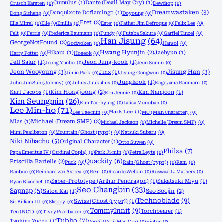
Cumulus
(1)
Dante (Devil May Cry)
(1)
Crusch Karsten
(0)
Dewdrop
(0)
Dreamwastaken
(3)
Donquixote Doflamingo
(1)
Dong Sicheng
(0)
Doyoung
(0)
Eret
(2)
Ella Mirrel
(0)
Elle
(0)
Emilia
(0)
Ester
(0)
Father Jim Defroque
(0)
Felix Lee
(0)
Felt
(0)
Ferris
(0)
Frederica Baumann
(0)
Fundy
(0)
Futaba Sakura
(0)
Garfiel Tinzel
(0)
Han Jisung
(64)
GeorgeNotFound
(2)
Godwoken
(0)
Hansol
(0)
Hikaru
(1)
Hwang Hyunjin
(2)
Jaehyun
(1)
Harry Potter
(0)
Hoseok
(0)
Jeff Satur
(1)
Jeon Jung-kook
(1)
Jeong Yunho
(0)
Jeon Somin
(0)
Jeon Wooyoung
(3)
Jisung Han
(3)
Jinx
(1)
Jimin Park
(0)
Jisung Gongwon
(0)
Jungkook
(1)
John Jun Suh (Johnny)
(0)
Julius Juukulius
(0)
Kageyama Ranmaru
(0)
Karl Jacobs
(1)
Kim Hongjoong
(2)
Kim Namjoon
(1)
Kim Jennie
(0)
Kim Seungmin
(26)
Kim Tae-hyung
(0)
Lalisa Monoban
(0)
Lee Min-ho
(71)
Mark Lee
(1)
Lee Tae-min
(0)
MC (Main Character)
(0)
Mias
(1)
Michael (Dream SMP)
(2)
Michael Jackson
(0)
Michelle (Dream SMP)
(0)
Mimi Pearlbaton
(0)
Mountain (Ghost (гурт))
(0)
Natsuki Subaru
(0)
Niki Nihachu
(5)
Original Character
(1)
Otto Suwen
(0)
Philza
(7)
Papa Emeritus IV (Cardinal Copia)
(0)
Park Ji-min
(0)
Petra Leyte
(0)
Quackity
(6)
Priscilla Barielle
(2)
Puck
(0)
Rain (Ghost (гурт))
(0)
Ram
(0)
Ranboo
(0)
Reinhard van Astrea
(0)
Rem
(0)
Ricardo Welkin
(0)
Roswaal L. Mathers
(0)
Saber-Prototype (Arthur Pendragon)
(1)
Sakatsuki Miyu
(1)
Ryan Blanchet
(0)
Seo Changbin
(33)
Sapnap
(5)
Satou Kai
(1)
Seo Soojin
(2)
Technoblade
(9)
Swiss (Ghost (гурт))
(1)
Sir Billiam III
(0)
Skeppy
(0)
TommyInnit
(9)
Torchbearer
(1)
Ten (NCT)
(0)
Tivey Pearlbaton
(0)
Tubbo
(7)
Tsukiru Yodzu
(1)
Vergil (Devil May Cry)
(0)
Victor
(0)