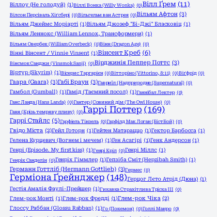
Вілл Ґрем
(11)
Віллоу (Не голодуй)
(1)
Віллі Вонка (Willy Wonka)
(0)
Вільям Афтон
(3)
Вілсон Персіваль Хіґсбері
(0)
Вільгельм ван Астрея
(0)
Вільям Джеймс Моріарті
(1)
Вільям Джозеф "Бі-Джі" Бласковіц
(1)
Вільям Леннокс (William Lennox, Трансформери)
(1)
Вільям Овербек (William Overbeck)
(0)
Вінн (Dragon Age)
(0)
Вінсент Креб
(6)
Вінні Вінсент / Vinnie Vinsent
(1)
Вірджинія Пеппер Поттс
(3)
Вінсмок Санджи (Vinsmok Sanji)
(0)
Віртур (Skyrim)
(1)
Вісерис Таргарієн
(0)
Вітторіно (Vittorino, 8:11)
(0)
Віґфрід
(0)
Гаара (Gaara)
(3)
Габі Браун
(3)
Гавриїл (Надприродне (Supernatural)
(0)
Гамбол (Gumball)
(1)
Гамід (Таємний посол)
(1)
Ганнібал Лектер
(0)
Ганс Ланда (Hans Landa)
(0)
Гантер (Совиний дім (The Owl House)
(0)
Гаррі Поттер
(169)
Ганя (Крізь темряву пливу)
(0)
Гаррі Стайлс
(5)
Гарфіель Тінзель
(0)
Гарфілд Мак Логан (БістБой)
(0)
Гвідо Міста
(2)
Гейл Готорн
(1)
Гейтен Матараццо
(1)
Гектор Барбосса
(1)
Гелена Курцевич (Вогнем і мечем)
(1)
Ген Асагірі
(1)
Генк Андерсон
(1)
Генрі (Episode. My first kiss)
(1)
Генрі Міллс
(1)
Генрі Кріл
(0)
Генріх Гіммлер
(1)
Гепзіба Сміт (Hepzibah Smith)
(1)
Генрік Санделін
(0)
Германн Готтліб (Hermann Gottlieb)
(3)
Гермес
(0)
Герміона Ґрейнджер
(148)
Герцог Лєто Атрід (Дюна)
(1)
Гестія Амалія Фаулі-Прейшер
(1)
Гикавка Страхітлива Тріска ІІІ
(0)
Глем-рок Монті
(1)
Глем-рок Фредді
(1)
Глем-рок Чіка
(2)
Глоссу Раббан (Glossu Rabban)
(1)
Го (Покемон)
(0)
Голлі Манро
(0)