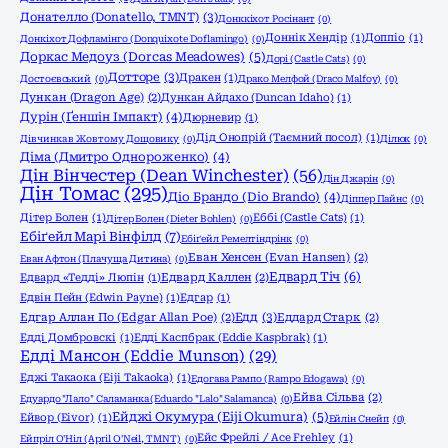
Донателло (Donatello, TMNT)
(3)
Донккіхот Росінант
(0)
Доннік Хендір
(1)
Доппіо
(1)
Донкіхот Дофламінго (Donquixote Doflamingo)
(0)
Доркас Медоуз (Dorcas Meadowes)
(5)
Дорі (Castle Cats)
(0)
Дотторе
(3)
Дракен
(1)
Достоєвський
(0)
Драко Мелфой (Draco Malfoy)
(0)
Дункан (Dragon Age)
(2)
Дункан Айдахо (Duncan Idaho)
(1)
Дурін (Ґеншін Імпакт)
(4)
Дюрневир
(1)
Дід Онопрій (Таємний посол)
(1)
Дівчинка в Жовтому Дощовику
(0)
Ділюк
(0)
Діма (Дмитро Однороженко)
(4)
Дін Вінчестер (Dean Winchester)
(56)
Дін Джарін
(0)
Дін Томас
(295)
Діо Брандо (Dio Brando)
(4)
Діппер Пайнс
(0)
Дітер Болен
(1)
Еббі (Castle Cats)
(1)
Дітер Болен (Dieter Bohlen)
(0)
Ебіґейл Марі Вінфілд
(7)
Ебіґейл Ремелтіндрінк
(0)
Еван Хенсен (Evan Hansen)
(2)
Еван Афтон (Плачуща Дитина)
(0)
Едвард Тіч
(6)
Едвард «Тедді» Люпін
(1)
Едвард Каллен
(2)
Едвін Пейн (Edwin Payne)
(1)
Едгар
(1)
Едд
(3)
Едгар Аллан По (Edgar Allan Poe)
(2)
Еддард Старк
(2)
Едді Домбровскі
(1)
Едді Каспбрак (Eddie Kaspbrak)
(1)
Едді Мансон (Eddie Munson)
(29)
Еджі Такаока (Eiji Takaoka)
(1)
Едогава Рампо (Rampo Edogawa)
(0)
Ейва Сільва
(2)
Едуардо "Лало" Саламанка (Eduardo "Lalo" Salamanca)
(0)
Ейджі Окумура (Eiji Okumura)
(5)
Ейвор (Eivor)
(1)
Ейлін Снейп
(0)
Ейс Фрейлі / Ace Frehley
(1)
Ейпріл О'Ніл (April O'Neil, TMNT)
(0)