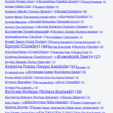
Коллет (бравл старс)
(1)
Коломбіна (Genshin Impact)
(1)
Коля Перваков
(0)
Конан (Castle Cats)
(1)
Коннор (RK800)
(0)
Конні Спрінґер
(4)
Коннор Мерфі (Connor Murphy)
(2)
Корделія (Cordelia)
(1)
Конрад Фішер (The summer I turned pretty)
(0)
Корній Метелиця (Таємний посол)
(1)
Кормак Маклаґен
(0)
Кортні Крімсон (Courtney Crimsen)
(1)
Король (The Owl House)
(0)
Костянтин Трембовецький
(4)
Котецу Хагане (Kotetsu Hagane)
(1)
Котячий король (Cat King)
(1)
Коул Баккет (Cole Bucket)
(0)
Крейг Такер (Craig Tucker)
(3)
Крепус Раґнвіндр (Crepus Ragnvindr)
(0)
Кроулі (Crowley)
(44)
Круш Карстен
(2)
Кріста (Christa)
(2)
Крісталл Пелас (Crystal Palace)
(1)
Крістіна Даае
(0)
Ксав'є Троп
(0)
Ксенофілій Лавґуд
(17)
Ксейден Паркінсон (Лонгботом?)
(1)
Куджо Такаюкі (Kujou Takayuki)
(1)
Кунікіда Доппо (Doppo Kunikida)
(21)
Курама
(0)
Курокава Ізана (Kurokawa Izana)
(5)
Курапіка Курта
(0)
Курон (об'єкт Y0XT39)
(0)
Куроо Тетсуро (Kuroo Tetsuro)
(0)
Куроро Люцифер
(2)
Курт (Greedfall)
(1)
Куросава Юічі
(0)
Куряка (Дім, в якому…)
(0)
Куґісакі Нобара (Nobara Kugisaki)
(32)
Кьоджуро Ренгоку (Kyojuro Rengoku)
(1)
Кьоко Шимідзу
(1)
Кіба Інузука (Kiba Inuzuka)
(5)
КіХо (Keeho)
(0)
Кілер (Underverse)
(0)
Кіллуа Золдік
(5)
Кіліан Джонс, Капітан Гак (Killian Jones, Captain Hook)
(0)
Кім Джісу (Kim Ji Soo)
(1)
Кім Дженні (Jennie Kim)
(0)
Кім Ліп (Кім Чонин)
(0)