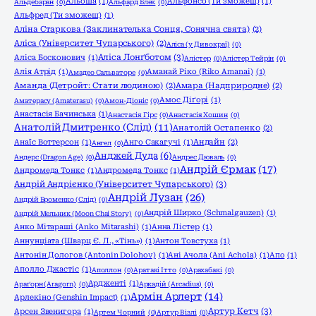
Альоша
(1)
Альфонсо (Ти зможеш)
(1)
Альдебаран
(0)
Альфард Блек
(0)
Альфред (Ти зможеш)
(1)
Аліна Старкова (Заклинателька Сонця, Сонячна свята)
(2)
Аліса (Університет Чупарського)
(2)
Аліса (у Дивокраї)
(0)
Аліса Лонґботом
(3)
Аліса Босконович
(1)
Алістер
(0)
Алістер Тейрін
(0)
Алія Атрід
(1)
Аманай Ріко (Riko Amanai)
(1)
Амадео Сальваторе
(0)
Аманда (Детройт: Стати людиною)
(2)
Амара (Надприродне)
(2)
Амос Діґорі
(1)
Аматерасу (Amaterasu)
(0)
Амон-Діоніс
(0)
Анастасія Бачинська
(1)
Анастасія Гірс
(0)
Анастасія Хошин
(0)
Анатолій Дмитренко (Слід)
(11)
Анатолій Остапенко
(2)
Анаїс Воттерсон
(1)
Анго Сакагучі
(1)
Андайн
(2)
Ангел
(0)
Анджей Дуда
(6)
Андерс (Dragon Age)
(0)
Андрес Дюваль
(0)
Андрій Єрмак
(17)
Андромеда Тонкс
(1)
Андромеда Тонкс
(1)
Андрій Андрієнко (Університет Чупарського)
(3)
Андрій Лузан
(26)
Андрій Броменко (Слід)
(0)
Андрій Ширко (Schmalgauzen)
(1)
Андрій Мельник (Moon Chai Story)
(0)
Анко Мітараші (Anko Mitarashi)
(1)
Анна Лістер
(1)
Аннунціата (Шварц Є. Л., «Тінь»)
(1)
Антон Товстуха
(1)
Антонін Дологов (Antonin Dolohov)
(1)
Ані Ачола (Ani Achola)
(1)
Апо
(1)
Аполло Джастіс
(1)
Аполлон
(0)
Аратакі Ітто
(0)
Арахабакі
(0)
Ардженті
(1)
Араґорн (Aragorn)
(0)
Аркадій (Arcadius)
(0)
Армін Арлерт
(14)
Арлекіно (Genshin Impact)
(1)
Артур Кетч
(3)
Арсен Звенигора
(1)
Артем Чорний
(0)
Артур Візлі
(0)