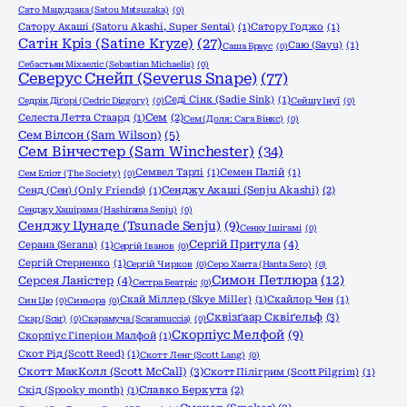
Сато Мацудзака (Satou Matsuzaka)
(0)
Сатору Акаші (Satoru Akashi, Super Sentai)
(1)
Сатору Годжо
(1)
Сатін Кріз (Satine Kryze)
(27)
Саю (Sayu)
(1)
Саша Браус
(0)
Себастьян Міхаеліс (Sebastian Michaelis)
(0)
Северус Снейп (Severus Snape)
(77)
Седі Сінк (Sadie Sink)
(1)
Седрік Діґорі (Cedric Diggory)
(0)
Сейшу Інуї
(0)
Селеста Летта Стаард
(1)
Сем
(2)
Сем (Доля: Сага Вінкс)
(0)
Сем Вілсон (Sam Wilson)
(5)
Сем Вінчестер (Sam Winchester)
(34)
Семвел Тарлі
(1)
Семен Палій
(1)
Сем Еліот (The Society)
(0)
Сенд (Сен) (Only Friends)
(1)
Сенджу Акаші (Senju Akashi)
(2)
Сенджу Хашірама (Hashirama Senju)
(0)
Сенджу Цунаде (Tsunade Senju)
(9)
Сенку Ішігамі
(0)
Сергій Притула
(4)
Серана (Serana)
(1)
Сергій Іванов
(0)
Сергій Стерненко
(1)
Сергій Чирков
(0)
Серо Ханта (Hanta Sero)
(0)
Симон Петлюра
(12)
Серсея Ланістер
(4)
Сестра Беатріс
(0)
Скай Міллер (Skye Miller)
(1)
Скайлор Чен
(1)
Син Цю
(0)
Синьора
(0)
Сквізґаар Сквіґельф
(3)
Скар (Scar)
(0)
Скарамуча (Scaramuccia)
(0)
Скорпіус Мелфой
(9)
Скорпіус Гіперіон Малфой
(1)
Скот Рід (Scott Reed)
(1)
Скотт Ленг (Scott Lang)
(0)
Скотт МакКолл (Scott McCall)
(3)
Скотт Пілігрим (Scott Pilgrim)
(1)
Скід (Spooky month)
(1)
Славко Беркута
(2)