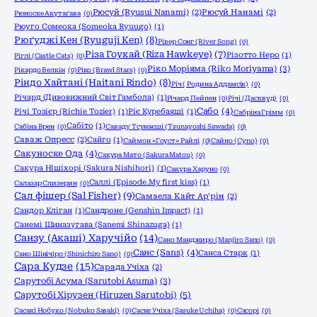
Рюсуй (Ryusui Nanami)
(2)
Рюсуй Нанамі
(2)
Рюноске Акутаґава
(0)
Рюуго Сомеока (Someoka Ryuugo)
(1)
Рюґуджі Кен (Ryuguji Ken)
(8)
Рівер Сонг (River Song)
(0)
Різа Гоукай (Riza Hawkeye)
(7)
Різотто Неро
(1)
Ріглі (Castle Cats)
(0)
Ріко Моріяма (Riko Moriyama)
(3)
Рікардо Велкін
(0)
Ріко (Brawl Stars)
(0)
Ріндо Хайтані (Haitani Rindo)
(8)
Річ ( Родина Аддамсів)
(0)
Річард (Дивовижний Світ Гамбола)
(1)
Річард Пейпен
(0)
Річі (Дасквуд)
(0)
Сабо
(4)
Річі Тозієр (Richie Tozier)
(1)
Ріє Куребаяші
(1)
Сабріна Грімм
(0)
Сабіто
(1)
Сабіна Врен
(0)
Саваду Тсунаєші (Tsunayoshi Sawada)
(0)
Саваж Опресс
(2)
Сайго
(1)
Саймон «Гоуст» Райлі
(0)
Сайно (Cyno)
(0)
Сакуноске Ода
(4)
Сакура Мато (Sakura Matou)
(0)
Сакура Нішіхорі (Sakura Nishihori)
(1)
Сакура Харуно
(0)
Саллі (Episode.My first kiss)
(1)
Салазар Слизерин
(0)
Сал фішер (Sal Fisher)
(9)
Самаела Кайт Ар'рін
(2)
Сандор Кліган
(1)
Сандроне (Genshin Impact)
(1)
Санемі Шиназугава (Sanemi Shinazuga)
(1)
Санзу (Акаші) Харучійо
(14)
Сано Манджиро (Manjiro Sano)
(0)
Санс (Sans)
(4)
Санса Старк
(1)
Сано Шінічіро (Shinichiro Sano)
(0)
Сара Кудзе
(15)
Сарада Учіха
(2)
Сарутобі Асума (Sarutobi Asuma)
(3)
Сарутобі Хірузен (Hiruzen Sarutobi)
(5)
Сасакі Нобуко (Nobuko Sasaki)
(0)
Саске Учіха (Sasuke Uchiha)
(0)
Сасорі
(0)