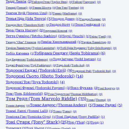
Тедді Люпін
(2)
Тейлор Стен (Taylor Sten)
(0)
Тейон (Taeyong)
(0)
Темарі (Temari)
(0)
Темна Шоста
(0)
Тен Тен (Tenten)
(0)
Тенген Узуй (Tengen Uzui)
(1)
Тенно (Warframe)
(0)
Тенья Ііда (Iida Tenya)
(5)
Теодор Декер
(1)
Теодор Лоренс
(0)
Теодор Нотт
(1)
Теон Грейджой
(1)
Теодор Нот (Theodore Nott)
(0)
Тера (Terra Harvey)
(2)
Терухаші Кокомі
(0)
Тетте Суехіро (Tetcho Suehiro)
(2)
Теучі (Teuchi)
(1)
Теіль (Taeil)
(0)
Тиміш Хмельницький
(1)
Тимур "Glaz" Глазков
(0)
Тиріон Ланністер
(0)
Тиріон Ланністер (Tyrion Lannister)
(0)
Тобі Ерін Роджерс (Toby Erin Rogers)
(0)
Тобірама Сенджу (Senju Tobirama)
(6)
Тобіо Кагеяма
(1)
Тодд Інґрам (Todd Ingram)
(1)
Тод Ендерсон (Todd Anderson)
(0)
Тоджі Фушіґуро (Toji Fushiguro)
(0)
Тодо Аой (Todo Aoi)
(0)
Тодорокі Енджі (Todoroki Enji)
(9)
Тодорокі Рей (Todoroki Rei)
(0)
Тодорокі Сьото (Shoto Todoroki)
(14)
Тодорокі Тоя (Toya Todoroki)
(4)
Тодорокі Фуюмі (Todoroki Fuyumi)
(2)
Токо Фукава
(2)
Токі Вортуз
(0)
Том (Tom, Eddsworld)
(2)
Том Гіддлстон (Thomas Hiddleston)
(0)
Том Редл (Tom Marvolo Riddle)
(33)
Тома (Thoma)
(0)
Томас Андерс (Thomas Anders)
(5)
Томас Раджі
(5)
Томас Андерс
(0)
Томмі Лаллі (Tommi Lalli)
(1)
Томо (Tomo)
(0)
Томіока Гію (Tomioka Giyu)
(1)
Тоні Паділья (Tony Padilla)
(1)
Тоні Старк (Tony" Stark)
(25)
Тор (Thor)
(3)
Торд
(1)
Тормунд
(2)
Торі Ньєрд
(1)
Торієль (Toriel)
(0)