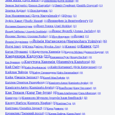
Зейн Малік (Zayn Malik)
(1)
Землеока (Коти-вояки)
(0)
Зенон Зоґратіс (Zenon Zogratis)
(1)
Зеніт Грейрат (Zenith Greyrat)
(1)
Златка (Адіке)
(1)
Зоя Андрюк
(1)
Зоя Назяленські (Zoya Nazyalensky)
(2)
Зуко
(1)
Йеннефер із Венґерберґу
(3)
Зуфір Хават (Thufir Hawat)
(1)
Йоел Гокка (Joel Hokka)
(1)
Йоганнес Еккерстрем
(0)
Йонас Ярлсбі (Jonas Jarlsby)
(2)
Йозеф Геббельс (Joseph Goebbels)
(0)
Йоонас Порко (Joonas Porko)
(1)
Йорвет
(1)
Йор Форджер
(0)
Йоімія Наґанохара (Naganohara Yoimiya)
(6)
Йошікі Цуджінака
(0)
Кавех
(13)
Йоічі Ісагі
(2)
К'єка Джіро (Kyoka Jiro)
(1)
Кавакі
(2)
Кагая Убуяшикі
(1)
Кадзутора Ханемія
(1)
Кадзуя Місіма (Диявол Кадзуя)
(0)
Каедехара Кадзуха
(21)
Кажаниха Руж (Rouge the Bat)
(0)
Казутора Ханемія (Hanemiya Kazutora)
(6)
Каз Бреккер
(0)
Кай Сміт
(4)
Кайл Катаянаґі (Kyle Katayanagi)
(1)
Кайл Брофловскі
(0)
Кайлан Тейрін
(2)
Кайру Сарамадара (Kairu Saramadara)
(0)
Кайя (Ґеншін Імпакт)
(2)
Калеб МакЛафлін
(0)
Каллен Стентон Разерфорд
(1)
Камісато Аяка (Kamisato Ayaka)
(0)
Камісато Аято (Kamisato Ayato)
(3)
Кан Йосан (Kang Yeo-sang)
(0)
Кан Техьон (Kang Tae-hyun)
(6)
Кана Альберона (Cana Alberona)
(0)
Канкуро
(1)
Канноло Муроло (purple haze feedback)
(2)
Каору Наґіса (Kaworu Nagisa)
(3)
Капітан Гук
(0)
Капітано (Genshin Impact)
(1)
Кара Денверс
(0)
Карамлик (Таємний посол)
(1)
Карен Пейдж (Karen Page)
(0)