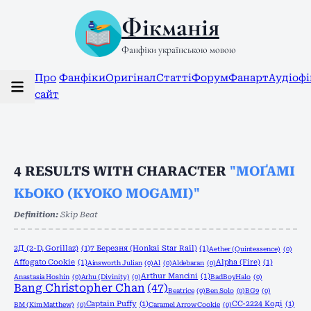
Фікманія
Фанфіки українською мовою
Про
Фанфіки
Оригінал
Статті
Форум
Фанарт
Аудіоф
сайт
4
RESULTS WITH CHARACTER
"МОҐАМІ
КЬОКО (KYOKO MOGAMI)"
Definition:
Skip Beat
2Д (2-D, Gorillaz)
(1)
7 Березня (Honkai Star Rail)
(1)
Aether (Quintessence)
(0)
Affogato Cookie
(1)
Alpha (Fire)
(1)
Ainsworth Julian
(0)
Al
(0)
Aldebaran
(0)
Arthur Mancini
(1)
Anastasia Hoshin
(0)
Arhu (Divinity)
(0)
BadBoyHalo
(0)
Bang Christopher Chan
(47)
Beatrice
(0)
Ben Solo
(0)
BG9
(0)
Captain Puffy
(1)
CC-2224 Коді
(1)
BM (Kim Matthew)
(0)
Caramel Arrow Cookie
(0)