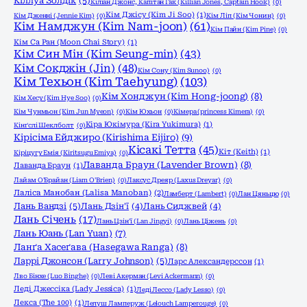
Кіллуа Золдік
(5)
Кіліан Джонс, Капітан Гак (Killian Jones, Captain Hook)
(0)
Кім Джісу (Kim Ji Soo)
(1)
Кім Дженні (Jennie Kim)
(0)
Кім Ліп (Кім Чонин)
(0)
Кім Намджун (Kim Nam-joon)
(61)
Кім Пайн (Kim Pine)
(0)
Кім Са Ран (Moon Chai Story)
(1)
Кім Син Мін (Kim Seung-min)
(43)
Кім Сокджін (Jin)
(48)
Кім Сону (Kim Sunoo)
(0)
Кім Техьон (Kim Taehyung)
(103)
Кім Хонджун (Kim Hong-joong)
(8)
Кім Хесу (Kim Hye Soo)
(0)
Кім Чунмьон (Kim Jun Myeon)
(0)
Кім Юхьон
(0)
Кімера (princess Kimera)
(0)
Кіра Юкімура (Kira Yukimura)
(1)
Кінґслі Шеклболт
(0)
Кірісіма Ейджиро (Kirishima Eijiro)
(9)
Кісакі Тетта
(45)
Кіт (Keith)
(1)
Кіріцугу Емія (Kiritsugu Emiya)
(0)
Лаванда Браун (Lavender Brown)
(8)
Лаванда Браун
(1)
Лайам О'Брайан (Liam O'Brien)
(0)
Лаксус Дреяр (Laxus Dreyar)
(0)
Лаліса Манобан (Lalisa Manoban)
(2)
Ламберт (Lambert)
(0)
Лан Цяньцю
(0)
Лань Вандзі
(5)
Лань Дзін'ї
(4)
Лань Сиджвей
(4)
Лань Січень
(17)
Лань Цзін'ї (Lan Jingyi)
(0)
Лань Ціжень
(0)
Лань Юань (Lan Yuan)
(7)
Ланґа Хасеґава (Hasegawa Ranga)
(8)
Ларрі Джонсон (Larry Johnson)
(5)
Ларс Александерссон
(1)
Лво Бінхе (Luo Binghe)
(0)
Леві Акерман (Levi Ackermann)
(0)
Леді Джессіка (Lady Jessica)
(1)
Леді Лессо (Lady Lesso)
(0)
Лекса (The 100)
(1)
Лелуш Ламперуж (Lelouch Lamperouge)
(0)