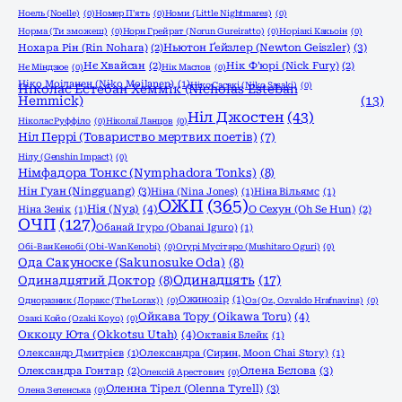
Ноель (Noelle)
(0)
Номер П'ять
(0)
Номи (Little Nightmares)
(0)
Норма (Ти зможеш)
(0)
Норн Грейрат (Norun Gureiratto)
(0)
Норіакі Какьоін
(0)
Ньютон Ґейзлер (Newton Geiszler)
(3)
Нохара Рін (Rin Nohara)
(2)
Нє Хвайсан
(2)
Нік Ф'юрі (Nick Fury)
(2)
Нє Міндзюе
(0)
Нік Маслов
(0)
Ніко Моіланен (Niko Moilanen)
(1)
Ніко Сасакі (Niko Sasaki)
(0)
Ніколас Естебан Хеммік (Nicholas Esteban
Hemmick)
(13)
Ніл Джостен
(43)
Ніколас Руффіло
(0)
Ніколаї Ланцов
(0)
Ніл Перрі (Товариство мертвих поетів)
(7)
Нілу (Genshin Impact)
(0)
Німфадора Тонкс (Nymphadora Tonks)
(8)
Нін Гуан (Ningguang)
(3)
Ніна (Nina Jones)
(1)
Ніна Вільямс
(1)
ОЖП
(365)
Нія (Nya)
(4)
Ніна Зенік
(1)
О Сехун (Oh Se Hun)
(2)
ОЧП
(127)
Обанай Ігуро (Obanai Iguro)
(1)
Обі-Ван Кенобі (Obi-Wan Kenobi)
(0)
Огурі Мусітаро (Mushitaro Oguri)
(0)
Ода Сакуноске (Sakunosuke Oda)
(8)
Одинадцять
(17)
Одинадцятий Доктор
(8)
Ожинозір
(1)
Одноразник (Лоракс (The Lorax))
(0)
Оз (Oz, Ozvaldo Hrafnavins)
(0)
Ойкава Тору (Oikawa Toru)
(4)
Озакі Койо (Ozaki Koyo)
(0)
Оккоцу Юта (Okkotsu Utah)
(4)
Октавія Блейк
(1)
Олександр Дмитрієв
(1)
Олександра (Сирин, Moon Chai Story)
(1)
Олена Бєлова
(3)
Олександра Гонтар
(2)
Олексій Арестович
(0)
Оленна Тірел (Olenna Tyrell)
(3)
Олена Зеленська
(0)