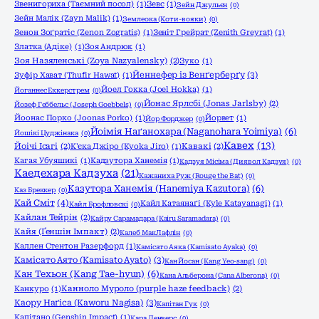
Звенигориха (Таємний посол)
(1)
Зевс
(1)
Зейн Джульєн
(0)
Зейн Малік (Zayn Malik)
(1)
Землеока (Коти-вояки)
(0)
Зенон Зоґратіс (Zenon Zogratis)
(1)
Зеніт Грейрат (Zenith Greyrat)
(1)
Златка (Адіке)
(1)
Зоя Андрюк
(1)
Зоя Назяленські (Zoya Nazyalensky)
(2)
Зуко
(1)
Йеннефер із Венґерберґу
(3)
Зуфір Хават (Thufir Hawat)
(1)
Йоел Гокка (Joel Hokka)
(1)
Йоганнес Еккерстрем
(0)
Йонас Ярлсбі (Jonas Jarlsby)
(2)
Йозеф Геббельс (Joseph Goebbels)
(0)
Йоонас Порко (Joonas Porko)
(1)
Йорвет
(1)
Йор Форджер
(0)
Йоімія Наґанохара (Naganohara Yoimiya)
(6)
Йошікі Цуджінака
(0)
Кавех
(13)
Йоічі Ісагі
(2)
К'єка Джіро (Kyoka Jiro)
(1)
Кавакі
(2)
Кагая Убуяшикі
(1)
Кадзутора Ханемія
(1)
Кадзуя Місіма (Диявол Кадзуя)
(0)
Каедехара Кадзуха
(21)
Кажаниха Руж (Rouge the Bat)
(0)
Казутора Ханемія (Hanemiya Kazutora)
(6)
Каз Бреккер
(0)
Кай Сміт
(4)
Кайл Катаянаґі (Kyle Katayanagi)
(1)
Кайл Брофловскі
(0)
Кайлан Тейрін
(2)
Кайру Сарамадара (Kairu Saramadara)
(0)
Кайя (Ґеншін Імпакт)
(2)
Калеб МакЛафлін
(0)
Каллен Стентон Разерфорд
(1)
Камісато Аяка (Kamisato Ayaka)
(0)
Камісато Аято (Kamisato Ayato)
(3)
Кан Йосан (Kang Yeo-sang)
(0)
Кан Техьон (Kang Tae-hyun)
(6)
Кана Альберона (Cana Alberona)
(0)
Канкуро
(1)
Канноло Муроло (purple haze feedback)
(2)
Каору Наґіса (Kaworu Nagisa)
(3)
Капітан Гук
(0)
Капітано (Genshin Impact)
(1)
Кара Денверс
(0)