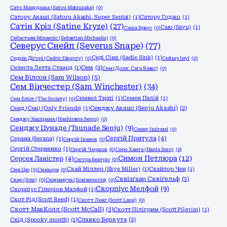
Сато Мацудзака (Satou Matsuzaka)
(0)
Сатору Акаші (Satoru Akashi, Super Sentai)
(1)
Сатору Годжо
(1)
Сатін Кріз (Satine Kryze)
(27)
Саю (Sayu)
(1)
Саша Браус
(0)
Себастьян Міхаеліс (Sebastian Michaelis)
(0)
Северус Снейп (Severus Snape)
(77)
Седі Сінк (Sadie Sink)
(1)
Седрік Діґорі (Cedric Diggory)
(0)
Сейшу Інуї
(0)
Селеста Летта Стаард
(1)
Сем
(2)
Сем (Доля: Сага Вінкс)
(0)
Сем Вілсон (Sam Wilson)
(5)
Сем Вінчестер (Sam Winchester)
(34)
Семвел Тарлі
(1)
Семен Палій
(1)
Сем Еліот (The Society)
(0)
Сенд (Сен) (Only Friends)
(1)
Сенджу Акаші (Senju Akashi)
(2)
Сенджу Хашірама (Hashirama Senju)
(0)
Сенджу Цунаде (Tsunade Senju)
(9)
Сенку Ішігамі
(0)
Сергій Притула
(4)
Серана (Serana)
(1)
Сергій Іванов
(0)
Сергій Стерненко
(1)
Сергій Чирков
(0)
Серо Ханта (Hanta Sero)
(0)
Симон Петлюра
(12)
Серсея Ланістер
(4)
Сестра Беатріс
(0)
Скай Міллер (Skye Miller)
(1)
Скайлор Чен
(1)
Син Цю
(0)
Синьора
(0)
Сквізґаар Сквіґельф
(3)
Скар (Scar)
(0)
Скарамуча (Scaramuccia)
(0)
Скорпіус Мелфой
(9)
Скорпіус Гіперіон Малфой
(1)
Скот Рід (Scott Reed)
(1)
Скотт Ленг (Scott Lang)
(0)
Скотт МакКолл (Scott McCall)
(3)
Скотт Пілігрим (Scott Pilgrim)
(1)
Скід (Spooky month)
(1)
Славко Беркута
(2)