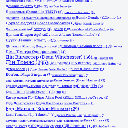
Доктор Стрендж
(1)
Доктор Рокзо
(0)
Долорес Амбридж
(0)
Домінік Торетто
(1)
Дон Жуан (Don Juan)
(0)
Донателло (Donatello, TMNT)
(3)
Донккіхот Росінант
(0)
Доннік Хендір
(1)
Доппіо
(1)
Донкіхот Дофламінго (Donquixote Doflamingo)
(0)
Доркас Медоуз (Dorcas Meadowes)
(5)
Дорі (Castle Cats)
(0)
Дотторе
(3)
Дракен
(1)
Достоєвський
(0)
Драко Мелфой (Draco Malfoy)
(0)
Дункан (Dragon Age)
(2)
Дункан Айдахо (Duncan Idaho)
(1)
Дурін (Ґеншін Імпакт)
(4)
Дюрневир
(1)
Дід Онопрій (Таємний посол)
(1)
Дівчинка в Жовтому Дощовику
(0)
Ділюк
(0)
Діма (Дмитро Однороженко)
(4)
Дін Вінчестер (Dean Winchester)
(56)
Дін Джарін
(0)
Дін Томас
(295)
Діо Брандо (Dio Brando)
(4)
Діппер Пайнс
(0)
Дітер Болен
(1)
Еббі (Castle Cats)
(1)
Дітер Болен (Dieter Bohlen)
(0)
Ебіґейл Марі Вінфілд
(7)
Ебіґейл Ремелтіндрінк
(0)
Еван Хенсен (Evan Hansen)
(2)
Еван Афтон (Плачуща Дитина)
(0)
Едвард Тіч
(6)
Едвард «Тедді» Люпін
(1)
Едвард Каллен
(2)
Едвін Пейн (Edwin Payne)
(1)
Едгар
(1)
Едд
(3)
Едгар Аллан По (Edgar Allan Poe)
(2)
Еддард Старк
(2)
Едді Домбровскі
(1)
Едді Каспбрак (Eddie Kaspbrak)
(1)
Едді Мансон (Eddie Munson)
(29)
Еджі Такаока (Eiji Takaoka)
(1)
Едогава Рампо (Rampo Edogawa)
(0)
Ейва Сільва
(2)
Едуардо "Лало" Саламанка (Eduardo "Lalo" Salamanca)
(0)
Ейджі Окумура (Eiji Okumura)
(5)
Ейвор (Eivor)
(1)
Ейлін Снейп
(0)