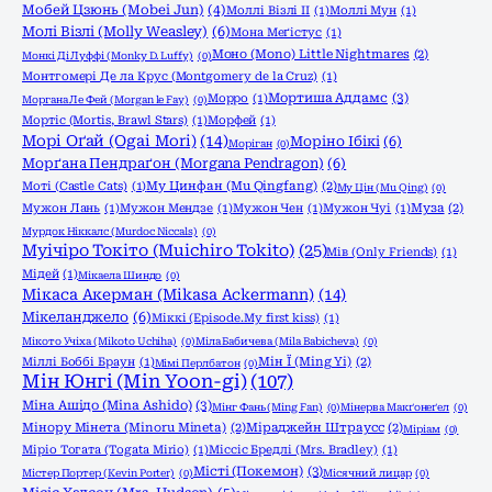
Мобей Цзюнь (Mobei Jun)
(4)
Моллі Візлі ІІ
(1)
Моллі Мун
(1)
Молі Візлі (Molly Weasley)
(6)
Мона Меґістус
(1)
Моно (Mono) Little Nightmares
(2)
Монкі Ді Луффі (Monky D. Luffy)
(0)
Монтгомері Де ла Крус (Montgomery de la Cruz)
(1)
Мортиша Аддамс
(3)
Морро
(1)
Моргана Ле Фей (Morgan le Fay)
(0)
Мортіс (Mortis, Brawl Stars)
(1)
Морфей
(1)
Морі Оґай (Ogai Mori)
(14)
Моріно Ібікі
(6)
Моріган
(0)
Морґана Пендраґон (Morgana Pendragon)
(6)
Моті (Castle Cats)
(1)
Му Цинфан (Mu Qingfang)
(2)
Му Цін (Mu Qing)
(0)
Мужон Лань
(1)
Мужон Мендзе
(1)
Мужон Чен
(1)
Мужон Чуі
(1)
Муза
(2)
Мурдок Ніккалс (Murdoc Niccals)
(0)
Муічіро Токіто (Muichiro Tokito)
(25)
Мів (Only Friends)
(1)
Мідей
(1)
Мікаела Шиндо
(0)
Мікаса Акерман (Mikasa Ackermann)
(14)
Мікеланджело
(6)
Міккі (Episode.My first kiss)
(1)
Мікото Учіха (Mikoto Uchiha)
(0)
Міла Бабичева (Mila Babicheva)
(0)
Міллі Боббі Браун
(1)
Мін Ї (Ming Yi)
(2)
Мімі Перлбатон
(0)
Мін Юнгі (Min Yoon-gi)
(107)
Міна Ашідо (Mina Ashido)
(3)
Мінг Фань (Ming Fan)
(0)
Мінерва Макґонеґел
(0)
Мінору Мінета (Minoru Mineta)
(2)
Міраджейн Штраусс
(2)
Міріам
(0)
Міріо Тогата (Togata Mirio)
(1)
Міссіс Бредлі (Mrs. Bradley)
(1)
Місті (Покемон)
(3)
Містер Портер (Kevin Porter)
(0)
Місячний лицар
(0)