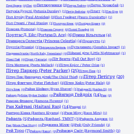
Петлюрченки
(2)
Петро Чорнобай
(1)
Пері Браун
(0)
Пес
(0)
Петра Лейте
(0)
Петунія Дурслі (Petunia Dursley)
(1)
Плагг
(1)
Петір Бейліш
(0)
Пло Кун
(0)
Пол Атрід (Paul Atreides)
(2)
Пол Грейрат (Pauro Gureiratto)
(1)
Пол Стенлі / Paul Stanley
(1)
Поллукс Блек
(0)
Полідор Кравч
(0)
Помона (Pomona)
(1)
Помона Спраут
(0)
Поппі Помфрі
(0)
Портгас Д. Ейс (Portgas D. Ace)
(6)
Принц Вільгельм
(4)
Принцеса Селестія (Princess Celestia)
(4)
Прошутто
(1)
Пруссія (Prussia)
(1)
Пульчинело (Genshin Impact)
(1)
Прісцилла Баріель
(0)
Піймані діти (Little Nightmares)
(1)
Південна Італія (North Italy, Veneziano)
(0)
Піт Вентц (Fall Out Boy)
(3)
Пінкі Пай
(0)
Пірат (Terraria)
(0)
Піта Мелларк (Peeta Mellark)
(1)
Пітер Крісс / Peter Criss
(1)
Пітер Паркер (Peter Parker)
(25)
Пітер Пен
(1)
Пітер Петіґру
(20)
Пітер Пен (Викрадач дітей/The Child Thief)
(1)
Пітер Флетчер (Peter Fletcher)
(2)
Пітер Хейл (Peter Hale)
(2)
Райан Шейвер (Ryan Shaver)
(1)
Пітч Блек
(0)
Райден Еі (Raiden Ei)
(0)
Райнгард Гейдріх
(14)
Райкер Дублін (Ryker Dublin)
(0)
Рам
(0)
Рамона Флаверс (Ramona Flowers)
(1)
Ран Хайтані (Haitani Ran)
(14)
Рандві
(1)
Рантаро Кіяма (Rantaro Kiyama)
(1)
Раон Міру (Raon Miru)
(1)
Рафаель
(5)
Рафаель (Raphael, TMNT)
(3)
Рафаель Андрюк
(1)
Реджина Міллс
(2)
Рей (Only Friends)
(1)
Рая (Moon Chai Story)
(0)
Рей Торо
(7)
Реймонд Сміт (Raymond Smith)
(3)
Рейзор (Razor)
(0)