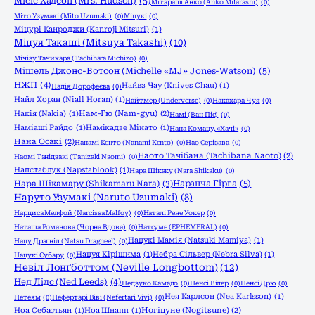
Місіс Хадсон (Mrs. Hudson)
(5)
Мітараші Анко (Anko Mitarashi)
(0)
Міто Узумакі (Mito Uzumaki)
(0)
Міцукі
(0)
Міцурі Канроджи (Kanroji Mitsuri)
(1)
Міцуя Такаші (Mitsuya Takashi)
(10)
Мічізу Тачихара (Tachihara Michizo)
(0)
Мішель Джонс-Вотсон (Michelle «MJ» Jones-Watson)
(5)
НЖП
(4)
Найвз Чау (Knives Chau)
(1)
Надія Дорофеєва
(0)
Найл Хоран (Niall Horan)
(1)
Найтмер (Underverse)
(0)
Накахара Чуя
(0)
Накія (Nakia)
(1)
Нам-Гю (Nam-gyu)
(2)
Намі (Ван Піс)
(0)
Наміаші Райдо
(1)
Намікадзе Мінато
(1)
Нана Комацу, «Хачі»
(0)
Нана Осакі
(2)
Нанамі Кєнто (Nanami Kento)
(0)
Нао Серізава
(0)
Наото Тачібана (Tachibana Naoto)
(2)
Наомі Танідзакі (Tanizaki Naomi)
(0)
Напстаблук (Napstablook)
(1)
Нара Шікаку (Nara Shikaku)
(0)
Нара Шікамару (Shikamaru Nara)
(3)
Наранча Гірга
(5)
Наруто Узумакі (Naruto Uzumaki)
(8)
Нарциса Мелфой (Narcissa Malfoy)
(0)
Наталі Рене Уокер
(0)
Наташа Романова (Чорна Вдова)
(0)
Натсуме (EPHEMERAL)
(0)
Нацукі Мамія (Natsuki Mamiya)
(1)
Нацу Драгніл (Natsu Dragneel)
(0)
Нацуя Кірішима
(1)
Небра Сільвер (Nebra Silva)
(1)
Нацукі Субару
(0)
Невіл Лонґботтом (Neville Longbottom)
(12)
Нед Лідс (Ned Leeds)
(4)
Недзуко Камадо
(0)
Ненсі Вілер
(0)
Ненсі Дрю
(0)
Нея Карлсон (Nea Karlsson)
(1)
Нетеям
(0)
Нефертарі Віві (Nefertari Vivi)
(0)
Ноа Себастьян
(1)
Ноа Шнапп
(1)
Ногіцуне (Nogitsune)
(2)