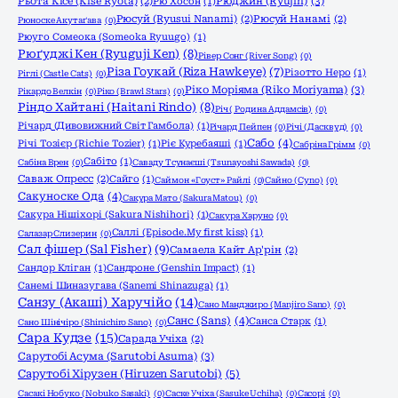
Рюджин (Ryujin)
(3)
Рьота Кісе (Kise Ryota)
(2)
Рю Хосон
(1)
Рюсуй (Ryusui Nanami)
(2)
Рюсуй Нанамі
(2)
Рюноске Акутаґава
(0)
Рюуго Сомеока (Someoka Ryuugo)
(1)
Рюґуджі Кен (Ryuguji Ken)
(8)
Рівер Сонг (River Song)
(0)
Різа Гоукай (Riza Hawkeye)
(7)
Різотто Неро
(1)
Ріглі (Castle Cats)
(0)
Ріко Моріяма (Riko Moriyama)
(3)
Рікардо Велкін
(0)
Ріко (Brawl Stars)
(0)
Ріндо Хайтані (Haitani Rindo)
(8)
Річ ( Родина Аддамсів)
(0)
Річард (Дивовижний Світ Гамбола)
(1)
Річард Пейпен
(0)
Річі (Дасквуд)
(0)
Сабо
(4)
Річі Тозієр (Richie Tozier)
(1)
Ріє Куребаяші
(1)
Сабріна Грімм
(0)
Сабіто
(1)
Сабіна Врен
(0)
Саваду Тсунаєші (Tsunayoshi Sawada)
(0)
Саваж Опресс
(2)
Сайго
(1)
Саймон «Гоуст» Райлі
(0)
Сайно (Cyno)
(0)
Сакуноске Ода
(4)
Сакура Мато (Sakura Matou)
(0)
Сакура Нішіхорі (Sakura Nishihori)
(1)
Сакура Харуно
(0)
Саллі (Episode.My first kiss)
(1)
Салазар Слизерин
(0)
Сал фішер (Sal Fisher)
(9)
Самаела Кайт Ар'рін
(2)
Сандор Кліган
(1)
Сандроне (Genshin Impact)
(1)
Санемі Шиназугава (Sanemi Shinazuga)
(1)
Санзу (Акаші) Харучійо
(14)
Сано Манджиро (Manjiro Sano)
(0)
Санс (Sans)
(4)
Санса Старк
(1)
Сано Шінічіро (Shinichiro Sano)
(0)
Сара Кудзе
(15)
Сарада Учіха
(2)
Сарутобі Асума (Sarutobi Asuma)
(3)
Сарутобі Хірузен (Hiruzen Sarutobi)
(5)
Сасакі Нобуко (Nobuko Sasaki)
(0)
Саске Учіха (Sasuke Uchiha)
(0)
Сасорі
(0)