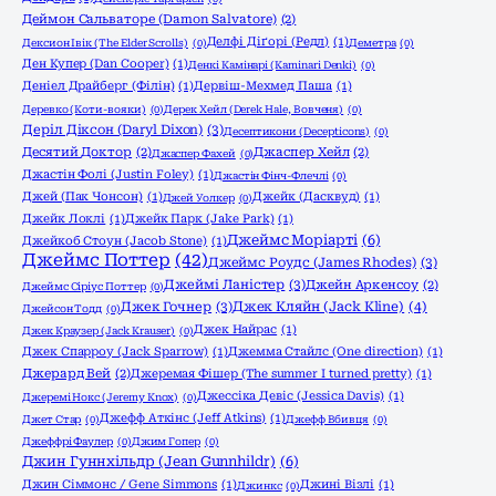
Деймон Сальваторе (Damon Salvatore)
(2)
Делфі Діґорі (Редл)
(1)
Дексион Івік (The Elder Scrolls)
(0)
Деметра
(0)
Ден Купер (Dan Cooper)
(1)
Денкі Камінарі (Kaminari Denki)
(0)
Деніел Драйберг (Філін)
(1)
Дервіш-Мехмед Паша
(1)
Деревко (Коти-вояки)
(0)
Дерек Хейл (Derek Hale, Вовченя)
(0)
Деріл Діксон (Daryl Dixon)
(3)
Десептикони (Decepticons)
(0)
Десятий Доктор
(2)
Джаспер Хейл
(2)
Джаспер Фахей
(0)
Джастін Фолі (Justin Foley)
(1)
Джастін Фінч-Флечлі
(0)
Джей (Пак Чонсон)
(1)
Джейк (Дасквуд)
(1)
Джей Уолкер
(0)
Джейк Локлі
(1)
Джейк Парк (Jake Park)
(1)
Джеймс Моріарті
(6)
Джейкоб Стоун (Jacob Stone)
(1)
Джеймс Поттер
(42)
Джеймс Роудс (James Rhodes)
(3)
Джеймі Ланістер
(3)
Джейн Аркенсоу
(2)
Джеймс Сіріус Поттер
(0)
Джек Гочнер
(3)
Джек Кляйн (Jack Kline)
(4)
Джейсон Тодд
(0)
Джек Найрас
(1)
Джек Краузер (Jack Krauser)
(0)
Джек Спарроу (Jack Sparrow)
(1)
Джемма Стайлс (One direction)
(1)
Джерард Вей
(2)
Джеремая Фішер (The summer I turned pretty)
(1)
Джессіка Девіс (Jessica Davis)
(1)
Джеремі Нокс (Jeremy Knox)
(0)
Джефф Аткінс (Jeff Atkins)
(1)
Джет Стар
(0)
Джефф Вбивця
(0)
Джеффрі Фаулер
(0)
Джим Гопер
(0)
Джин Гуннхільдр (Jean Gunnhildr)
(6)
Джин Сіммонс / Gene Simmons
(1)
Джині Візлі
(1)
Джинкс
(0)