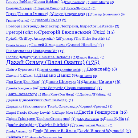
Глоссу Раббан (Glossu Rabban)
(1)
Го (Покемон)
(0)
Голлі Манро
(0)
Горацій Слизоріг
(0)
Горацій Слизоріг (Horace Slughorn)
(0)
Горо (Ґеншін Імпакт)
(5)
Гоук (Dragon age)
(1)
Гравець (гравчиня)
(0)
Грегорі (FNaF)
(2)
Гранат (Garnet)
(0)
Грегорі Лестрейд (Інспектор Лестрейд, Inspector Lestrade)
(2)
Григорій Важинський (Слід)
(15)
Грегорі Ґойл
(6)
Грілбі (Grillby, Андертейл)
(2)
Гунмар (The Elder Scrolls)
(1)
Гьомей Хімеджима (Gyomei Himejima)
(1)
Гурен Ічіносе
(0)
Гін Акутаґава (Akutagawa Gin)
(1)
Гіслен Дедорудія (Ghislaine Dedoldia)
(1)
Дааріо Нахаріс
(0)
Дазай Осаму (Dazai Osamu)
(175)
Дайнслейф
(8)
Дайго Курогамі
(1)
Дайкі Аоміне (Aomine Daiki)
(0)
Даміано Давид
(9)
Дамелі
(1)
Дамі
(1)
Дан Балан
(0)
Даниїл (Сирин)
(6)
Данзо Шимура
(4)
Дан Като (Dan Katо)
(1)
Данте Зоґратіс (Чорна конюшина)
(1)
Даниїл Іващенко
(0)
Данте Сальваторе
(1)
Дань Хенг (Dan Heng)
(0)
Даніель Лі Уайлдс
(0)
Дарвін (Дивовижний Світ Гамбола)
(1)
Дарклінг (Заклинатель Тіней, Олександр, Чорний Єретик)
(1)
Дастін Гендерсон
(16)
Дарсі Льюіс (Darcy Lewis)
(1)
Дарт Мол
(1)
Дафна Ґрінґрасс (Daphne Greengrass)
(1)
Даша Кубік
(1)
Дафф Маккаган
(0)
Двайт Фейрфілд (Dwight Fairfield)
(2)
Дванадцятий Доктор
(0)
Девід Вінсент Ваймак (David Vincent Wymack)
(5)
Девід Амальді
(0)
Дейдара
(1)
Дейенеріс Таргарієн
(0)