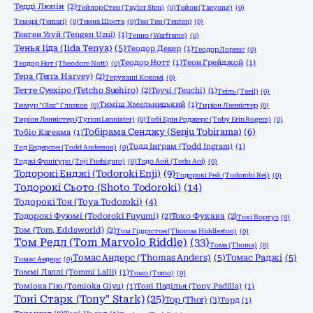
Тедді Люпін
(2)
Тейлор Стен (Taylor Sten)
(0)
Тейон (Taeyong)
(0)
Темарі (Temari)
(0)
Темна Шоста
(0)
Тен Тен (Tenten)
(0)
Тенген Узуй (Tengen Uzui)
(1)
Тенно (Warframe)
(0)
Тенья Ііда (Iida Tenya)
(5)
Теодор Декер
(1)
Теодор Лоренс
(0)
Теодор Нотт
(1)
Теон Грейджой
(1)
Теодор Нот (Theodore Nott)
(0)
Тера (Terra Harvey)
(2)
Терухаші Кокомі
(0)
Тетте Суехіро (Tetcho Suehiro)
(2)
Теучі (Teuchi)
(1)
Теіль (Taeil)
(0)
Тиміш Хмельницький
(1)
Тимур "Glaz" Глазков
(0)
Тиріон Ланністер
(0)
Тиріон Ланністер (Tyrion Lannister)
(0)
Тобі Ерін Роджерс (Toby Erin Rogers)
(0)
Тобірама Сенджу (Senju Tobirama)
(6)
Тобіо Кагеяма
(1)
Тодд Інґрам (Todd Ingram)
(1)
Тод Ендерсон (Todd Anderson)
(0)
Тоджі Фушіґуро (Toji Fushiguro)
(0)
Тодо Аой (Todo Aoi)
(0)
Тодорокі Енджі (Todoroki Enji)
(9)
Тодорокі Рей (Todoroki Rei)
(0)
Тодорокі Сьото (Shoto Todoroki)
(14)
Тодорокі Тоя (Toya Todoroki)
(4)
Тодорокі Фуюмі (Todoroki Fuyumi)
(2)
Токо Фукава
(2)
Токі Вортуз
(0)
Том (Tom, Eddsworld)
(2)
Том Гіддлстон (Thomas Hiddleston)
(0)
Том Редл (Tom Marvolo Riddle)
(33)
Тома (Thoma)
(0)
Томас Андерс (Thomas Anders)
(5)
Томас Раджі
(5)
Томас Андерс
(0)
Томмі Лаллі (Tommi Lalli)
(1)
Томо (Tomo)
(0)
Томіока Гію (Tomioka Giyu)
(1)
Тоні Паділья (Tony Padilla)
(1)
Тоні Старк (Tony" Stark)
(25)
Тор (Thor)
(3)
Торд
(1)