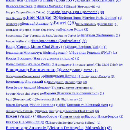
Ванда Максимова
(8)
Ван Їбо
(5)
Вальт Аой
(2)
Вамм (Wammu)
(1)
Ванесса Енотека
(1)
Ваніка Зоґратіс
(1)
Варлі (Не голодуй)
(0)
Варіс (Varys, Гра Престолів)
(2)
Варрік Тетрас (Varrik Tetras)
(0)
Вей Чандзе
(20)
Вейлон Парк (Waylon Park, Outlast)
(1)
Вей Вусянь
(0)
Венті
(36)
Венздей Аддамс
(1)
Венбара
(0)
Вень Жвохань
(0)
Вень Нін
(0)
Вернон Роше
(2)
Вень Цін
(0)
Верба (Moon chai story)
(0)
Вертумн (Vertumnus)
(1)
Вероніка де Сад (Veronica de Sade, Vanitas no Carte)
(0)
Вивірколапка (Squirrelstar)
(3)
Вессел
(0)
Веґґі
(0)
Влад (Сирин, Moon Chai Story)
(4)
Влада Берізка (Слід)
(1)
Владислав Михальчук (Schmalgauzen)
(1)
Вовчиця Роксана (FNaF)
(1)
Вождь Бромден (Над зозулиним гніздом)
(1)
Волес Веллс (Wallace Wells)
(1)
Володарка (Викрадач дітей/The Child Thief)
(0)
Володимир Винниченко
(9)
Володимир Дантес
(1)
Володимир Петров
(1)
Володимир Зеленський
(0)
Володимир Сосюра
(0)
Володимир Яновський
(1)
Вольфганг (Не голодуй)
(0)
Вольфганг Амадей Моцарт
(1)
Вонг (Доктор Стрендж)
(0)
Ворони (Книжки та кістяний пил)
(1)
Ворон (Moon chai story)
(0)
Вуді (Не голодуй)
(0)
Вчителька (Little Nightmares)
(0)
Вів'єн Гармон (Vivien Harmon)
(1)
Вів (Книжки та Кістяний пил)
(1)
Вівіан Дель Анхель
(0)
Відьма (Викрадач дітей/The Child Thief)
(0)
Віжен (Vision)
(4)
Вікерботом
(1)
Віктор Никифоров
(2)
Віктор Крей
(0)
Віктор Шаблій (Слід)
(3)
Вікторія Белфрі (Victoria Belfrey)
(0)
Вікторія де Анжеліс (Victoria De Angelis, Måneskin)
(8)