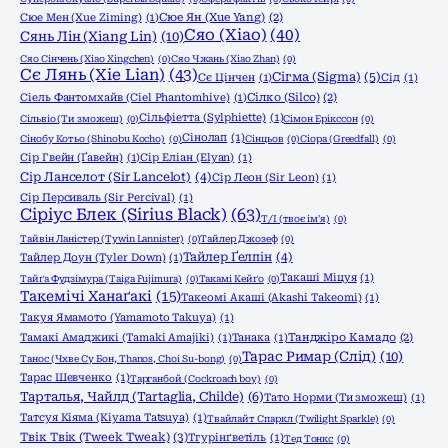
Сюе Мен (Xue Ziming)
(1)
Сюе Ян (Xue Yang)
(2)
Сяо (Xiao)
(40)
Сянь Лін (Xiang Lin)
(10)
Сяо Сінчень (Xiao Xingchen)
(0)
Сяо Чжань (Xiao Zhan)
(0)
Сє Лянь (Xie Lian)
(43)
Сігма (Sigma)
(5)
Сє Цінчен
(1)
Сід
(1)
Сіель Фантомхайв (Ciel Phantomhive)
(1)
Сілко (Silco)
(2)
Сільфіетта (Sylphiette)
(1)
Сільвіо (Ти зможеш)
(0)
Сімон Ерікссон
(0)
Сінолап
(1)
Сінобу Котьо (Shinobu Kocho)
(0)
Сінцьов
(0)
Сіора (Greedfall)
(0)
Сір Гвейн (Ґавейн)
(1)
Сір Еліан (Elyan)
(1)
Сір Ланселот (Sir Lancelot)
(4)
Сір Леон (Sir Leon)
(1)
Сір Персиваль (Sir Percival)
(1)
Сіріус Блек (Sirius Black)
(63)
Т/І (твоє ім'я)
(0)
Тайвін Ланістер (Tywin Lannister)
(0)
Тайлер Джозеф
(0)
Тайлер Ґелпін
(4)
Тайлер Доун (Tyler Down)
(1)
Такаші Міцуя
(1)
Тайґа Фудзімура (Taiga Fujimura)
(0)
Такамі Кейґо
(0)
Такемічі Ханаґакі
(15)
Такеомі Акаші (Akashi Takeomi)
(1)
Такуя Ямамото (Yamamoto Takuya)
(1)
Тамакі Амаджикі (Tamaki Amajiki)
(1)
Танака
(1)
Танджіро Камадо
(2)
Тарас Римар (Слід)
(10)
Танос (Чхве Су Бон, Thanos, Choi Su-bong)
(0)
Тарас Шевченко
(1)
Тарганбой (Cockroach boy)
(0)
Тарталья, Чайлд (Tartaglia, Childe)
(6)
Тато Норми (Ти зможеш)
(1)
Татсуя Кіяма (Kiyama Tatsuya)
(1)
Твайлайт Спаркл (Twilight Sparkle)
(0)
Твік Твік (Tweek Tweak)
(3)
Тгурінґветіль
(1)
Тед Тонкс
(0)