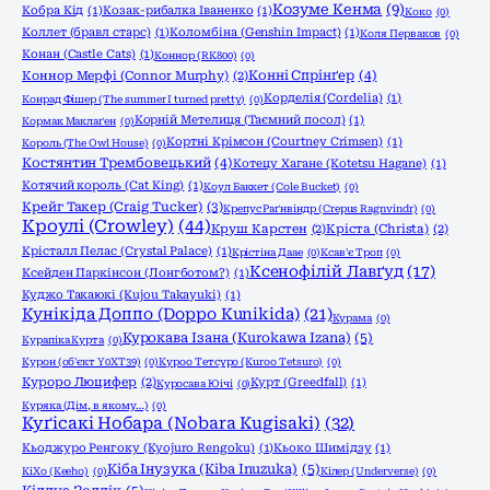
Козуме Кенма
(9)
Кобра Кід
(1)
Козак-рибалка Іваненко
(1)
Коко
(0)
Коллет (бравл старс)
(1)
Коломбіна (Genshin Impact)
(1)
Коля Перваков
(0)
Конан (Castle Cats)
(1)
Коннор (RK800)
(0)
Конні Спрінґер
(4)
Коннор Мерфі (Connor Murphy)
(2)
Корделія (Cordelia)
(1)
Конрад Фішер (The summer I turned pretty)
(0)
Корній Метелиця (Таємний посол)
(1)
Кормак Маклаґен
(0)
Кортні Крімсон (Courtney Crimsen)
(1)
Король (The Owl House)
(0)
Костянтин Трембовецький
(4)
Котецу Хагане (Kotetsu Hagane)
(1)
Котячий король (Cat King)
(1)
Коул Баккет (Cole Bucket)
(0)
Крейг Такер (Craig Tucker)
(3)
Крепус Раґнвіндр (Crepus Ragnvindr)
(0)
Кроулі (Crowley)
(44)
Круш Карстен
(2)
Кріста (Christa)
(2)
Крісталл Пелас (Crystal Palace)
(1)
Крістіна Даае
(0)
Ксав'є Троп
(0)
Ксенофілій Лавґуд
(17)
Ксейден Паркінсон (Лонгботом?)
(1)
Куджо Такаюкі (Kujou Takayuki)
(1)
Кунікіда Доппо (Doppo Kunikida)
(21)
Курама
(0)
Курокава Ізана (Kurokawa Izana)
(5)
Курапіка Курта
(0)
Курон (об'єкт Y0XT39)
(0)
Куроо Тетсуро (Kuroo Tetsuro)
(0)
Куроро Люцифер
(2)
Курт (Greedfall)
(1)
Куросава Юічі
(0)
Куряка (Дім, в якому…)
(0)
Куґісакі Нобара (Nobara Kugisaki)
(32)
Кьоджуро Ренгоку (Kyojuro Rengoku)
(1)
Кьоко Шимідзу
(1)
Кіба Інузука (Kiba Inuzuka)
(5)
КіХо (Keeho)
(0)
Кілер (Underverse)
(0)