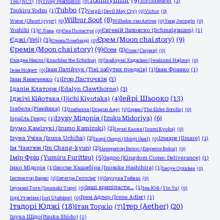
TommyInnit
(9)
Torchbearer
(1)
Ten (NCT)
(0)
Tivey Pearlbaton
(0)
Tubbo
(7)
Tsukiru Yodzu
(1)
Vergil (Devil May Cry)
(0)
Victor
(0)
Wilbur Soot
(8)
Water (Ghost (гурт)
(0)
Wilhelm van Astrea
(0)
Yang Jeongin
(0)
Yoshiki
(1)
Євгеній Запояско (Schmalgauzen)
(1)
Є Лань
(0)
Єва Поластрі
(0)
Єрем (Moon chai story)
(9)
Єджі (Yeji)
(3)
Єлена Ломбарді
(0)
Єремія (Moon chai story)
(9)
Єсен
(2)
Єсен (Сирин)
(0)
Єхидна Наклз (Knuckles the Echidna)
(0)
Івайзумі Хаджіме (Iwaizumi Hajime)
(0)
Іван Палійчук (Тіні забутих предків)
(1)
Іван Франко
(1)
Іван Ноірет
(0)
Ігор Ласточкін
(3)
Іван Яненченко
(1)
Ідалін Клаторн (Edalyn Clawthorne)
(3)
Іейрі Шьооко
(13)
Іджічі Кійотака (Ijichi Kiyotaka)
(4)
Ізабела (Рівейнка)
(1)
Ізабелла (Dragon Age)
(0)
Ізран (The Elder Scrolls)
(0)
Ізуку Мідорія (Izuku Midoriya)
(6)
Ізраїль Гендс
(1)
Ізумо Камізукі (Izumo Kamizuki)
(2)
Ізумі Кьока (Izumi Kyoka)
(0)
Ізуна Учіха (Izuna Uchiha)
(2)
Ілмаре (Ilmare)
(1)
Ікарі Сіндзі (Shinji Ikari)
(0)
Ім Чангюн (Im Chang-kyun)
(2)
Імператор Белос (Emperor Belos)
(0)
Імір Фріц (Yumiru Furittsu)
(5)
Індро (Kingdom Come: Deliverance)
(1)
Інко Мідорія
(1)
Іноске Хашибіра (Inosuke Hashibira)
(1)
Іноуе Оріхіме
(0)
Інспектор Барнс
(0)
Інтегра Геллсінґ
(0)
Інузука Тейваз
(0)
Інші крипіпасти...
(1)
Інумакі Тоге (Inumaki Toge)
(0)
Інь Юй (Yin Yu)
(0)
Ірен Адлер (Irene Adler)
(1)
Іорі Утахіме (Iori Utahime)
(0)
Ітадорі Юджі
(18)
Ітер (Aether)
(20)
Ітан Торкіо
(7)
Іцука Шідо(Itsuka Shido)
(1)