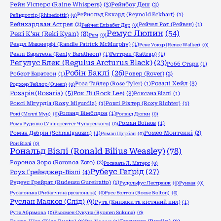
Рейн Уісперс (Raine Whispers)
(3)
Рейнбоу Деш
(2)
Рейнольд Еккард (Reynold Eckhart)
(1)
Рейндоттір (Rhinedottir)
(0)
Рейнхард ван Астрея
(2)
Рейчел Рот (Рейвен)
(1)
Рейчел Елізабет Дер
(0)
Ремус Люпин
(54)
Рекі К'ян (Reki Kyan)
(8)
Рем
(0)
Рендл Макмерфі (Randle Patrick McMurphy)
(1)
Рене Уокер (Renee Walker)
(0)
Ренлі Баратеон (Renly Baratheon)
(1)
Реттреп (Rattrap)
(1)
Реґулус Блек (Regulus Arcturus Black)
(23)
Робб Старк
(1)
Робін Баклі
(26)
Роберт Баратеон
(1)
Ровер (Rover)
(2)
Розалі Хейл
(3)
Роза Тайлер (Rose Tyler)
(1)
Роджер Тейлор (Queen)
(0)
Розарія (Rosaria)
(5)
Рок Лі (Rock Lee)
(3)
Роксана Візлі
(1)
Роксі Мігурдія (Roxy Migurdia)
(1)
Роксі Ріхтер (Roxy Richter)
(1)
Роланд Вімблдон
(1)
Рокі (Моллі Мун)
(0)
Роланд Дюпен
(0)
Роман Воїнов
(1)
Рома Руденко (Університет Чупарського)
(0)
Роман Дебрін (Schmalgauzen)
(1)
Ромео Монтеккі
(2)
Роман Щербан
(0)
Рон Візлі
(0)
Рональд Візлі (Ronald Bilius Weasley)
(78)
Ророноа Зоро (Roronoa Zoro)
(2)
Росвааль Л. Матерс
(0)
Рубеус Геґрід
(27)
Роуз Ґрейнджер-Візлі
(4)
Рудеус Грейрат (Rudeusu Gureiratto)
(1)
Рудольфус Лестранж
(0)
Рунаан
(0)
Русалонька (Рибалчина русалонька)
(0)
Русе Болтон (Roose Bolton)
(0)
Руслан Маяков (Слід)
(9)
Рута (Книжки та кістяний пил)
(1)
Рута Абрамова
(0)
Рьоомен Сукуна (Ryomen Sukuna)
(0)