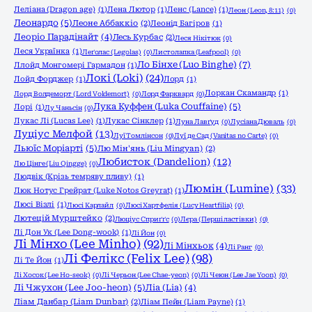
Леліана (Dragon age)
(1)
Лена Лютор
(1)
Ленс (Lance)
(1)
Леон (Leon, 8:11)
(0)
Леонардо
(5)
Леоне Аббаккіо
(2)
Леонід Багіров
(1)
Леоріо Парадінайт
(4)
Лесь Курбас
(2)
Леся Нікітюк
(0)
Леся Українка
(1)
Леґолас (Legolas)
(0)
Листолапка (Leafpool)
(0)
Ло Бінхе (Luo Binghe)
(7)
Ллойд Монгомері Гармадон
(1)
Локі (Loki)
(24)
Лойд Форджер
(1)
Лорд
(1)
Лоркан Скамандр
(1)
Лорд Волдеморт (Lord Voldemort)
(0)
Лорд Фарквард
(0)
Лука Куффен (Luka Couffaine)
(5)
Лорі
(1)
Лу Чаньсін
(0)
Лукас Лі (Lucas Lee)
(1)
Лукас Сінклер
(1)
Луна Лавґуд
(0)
Лусіана Дюваль
(0)
Луціус Мелфой
(13)
Луї Томлінсон
(0)
Луї де Сад (Vanitas no Carte)
(0)
Льюїс Моріарті
(5)
Лю Мін'янь (Liu Mingyan)
(2)
Любисток (Dandelion)
(12)
Лю Цінге (Liu Qingge)
(0)
Людвік (Крізь темряву пливу)
(1)
Люмін (Lumine)
(33)
Люк Нотус Грейрат (Luke Notos Greyrat)
(1)
Люсі Візлі
(1)
Люсі Карлайл
(0)
Люсі Хартфелія (Lucy Heartfilia)
(0)
Лютецій Мурштейко
(2)
Люціус Сприґґс
(0)
Лєра (Перші ластівки)
(0)
Лі Дон Ук (Lee Dong-wook)
(1)
Лі Йон
(0)
Лі Мінхо (Lee Minho)
(92)
Лі Мінхьок
(4)
Лі Ранг
(0)
Лі Фелікс (Felix Lee)
(98)
Лі Те Йон
(1)
Лі Хосок (Lee Ho-seok)
(0)
Лі Черьон (Lee Chae-yeon)
(0)
Лі Чеюн (Lee Jae Yoon)
(0)
Лі Чжухон (Lee Joo-heon)
(5)
Ліа (Lia)
(4)
Ліам Данбар (Liam Dunbar)
(2)
Ліам Пейн (Liam Payne)
(1)