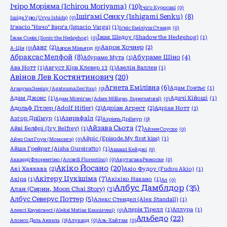
Ічіро Моріяма (Ichirou Moriyama)
(10)
Ічіґо Куросакі
(0)
Ішіґамі Сенку (Ishigami Senku)
(8)
Ішіда Урю (Uryu Ishida)
(0)
Іґнасіо "Начо" Варґа (Ignacio Varga)
(1)
Іґніс Еміліуш Стаард
(0)
Їжак Шедоу (Shadow the Hedgehog)
(1)
Їжак Сонік (Sonic the Hedgehog)
(0)
Аанг
(2)
Аарон Хочнер
(2)
А-Цін
(0)
Аарон Міньярд
(0)
Абраксас Мелфой
(8)
Абураме Шіно
(4)
Абураме Мута
(1)
Ава Нотт
(1)
Август Кіра Клевер 13
(1)
Авелін Валлен
(1)
Авінов Лев Костянтинович
(20)
Агнета Емілівна
(6)
Адам Гонтьє
(1)
Агацума Зеніцу (Agatsuma Zen'itsu)
(0)
Адам Джонс
(1)
Адачі Кійоші
(1)
Адам Мілліґан (Adam Milligan, Supernatural)
(0)
Адольф Гітлер (Adolf Hitler)
(2)
Адріан Агрест
(2)
Адріан Нотт
(1)
Азгор Дріїмур
(1)
Азирафаїл
(2)
Азріель Дріїмур
(0)
Айзава Сьота
(7)
Айві Белфрі (Ivy Belfrey)
(1)
Айзен Соуске
(0)
Айріс (Episode.My first kiss)
(1)
Айнз Оал Гоун (Момонга)
(0)
Айша Грейрат (Aisha Gureiratto)
(1)
Акааші Кейджі
(0)
Аккарді Флорентіно (Accardi Florentino)
(0)
Акутаґава Рюноске
(0)
Акіко Йосано
(20)
Акі Хаякава
(2)
Акіо Фудоу (Fudou Akio)
(1)
Акітеру Цукішіма
(7)
Акіра
(1)
Акіхіко Накано
(1)
Ал
(0)
Албус Дамблдор
(35)
Алан (Сирин, Moon Chai Story)
(3)
Албус Северус Поттер
(5)
Алекс Стендел (Alex Standall)
(1)
Алерія Тірелл
(1)
Аллура
(1)
Алексі Каунісвесі (Aleksi Matias Kaunisvesi)
(0)
Альбедо
(22)
Алонсо Дель Анхель
(0)
Алукард
(0)
Аль-Хайтам
(0)