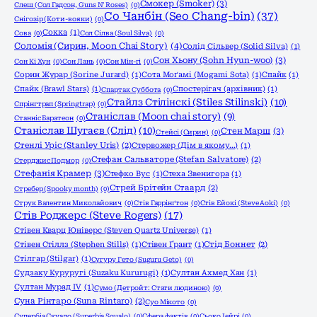
Смокер (Smoker)
(3)
Слеш (Сол Гадсон, Guns N' Roses)
(0)
Со Чанбін (Seo Chang-bin)
(37)
Снігозір (Коти-вояки)
(0)
Сокка
(1)
Сова
(0)
Сол Сілва (Soul Silva)
(0)
Соломія (Сирин, Moon Chai Story)
(4)
Солід Сільвер (Solid Silva)
(1)
Сон Хьону (Sohn Hyun-woo)
(3)
Сон Кі Хун
(0)
Сон Лань
(0)
Сон Мін-гі
(0)
Сорин Журар (Sorine Jurard)
(1)
Сота Моґамі (Mogami Sota)
(1)
Спайк
(1)
Спайк (Brawl Stars)
(1)
Спостерігач (архівник)
(1)
Спартак Суббота
(0)
Стайлз Стілінскі (Stiles Stilinski)
(10)
Спрінгтрап (Springtrap)
(0)
Станіслав (Moon chai story)
(9)
Станніс Баратеон
(0)
Станіслав Шугаєв (Слід)
(10)
Стен Марш
(3)
Стейсі (Сирин)
(0)
Стенлі Уріс (Stanley Uris)
(2)
Стервожер (Дім в якому…)
(1)
Стефан Сальваторе (Stefan Salvatore)
(2)
Стерджис Подмор
(0)
Стефанія Крамер
(3)
Стефко Вус
(1)
Стеха Звенигора
(1)
Стрей Брітейн Стаард
(2)
Стребер (Spooky month)
(0)
Струк Валентин Миколайович
(0)
Стів Гаррінґтон
(0)
Стів Ейокі (Steve Aoki)
(0)
Стів Роджерс (Steve Rogers)
(17)
Стівен Кварц Юніверс (Steven Quartz Universe)
(1)
Стівен Стіллз (Stephen Stills)
(1)
Стівен Ґрант
(1)
Стід Боннет
(2)
Стілгар (Stilgar)
(1)
Сугуру Гето (Suguru Geto)
(0)
Судзаку Куруругі (Suzaku Kururugi)
(1)
Султан Ахмед Хан
(1)
Султан Мурад IV
(1)
Сумо (Детройт: Стати людиною)
(0)
Суна Рінтаро (Suna Rintaro)
(2)
Суо Мікото
(0)
Супербіа Скуало (Superbia Squalo)
(0)
Сфера фактів
(0)
Сьоко Іейрі
(0)