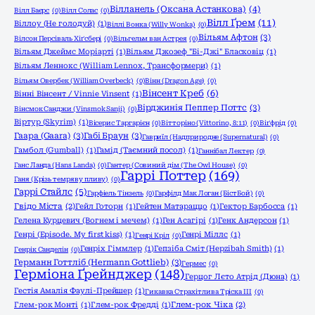
Вілланель (Оксана Астанкова)
(4)
Вілл Баєрс
(0)
Вілл Солас
(0)
Вілл Ґрем
(11)
Віллоу (Не голодуй)
(1)
Віллі Вонка (Willy Wonka)
(0)
Вільям Афтон
(3)
Вілсон Персіваль Хіґсбері
(0)
Вільгельм ван Астрея
(0)
Вільям Джеймс Моріарті
(1)
Вільям Джозеф "Бі-Джі" Бласковіц
(1)
Вільям Леннокс (William Lennox, Трансформери)
(1)
Вільям Овербек (William Overbeck)
(0)
Вінн (Dragon Age)
(0)
Вінсент Креб
(6)
Вінні Вінсент / Vinnie Vinsent
(1)
Вірджинія Пеппер Поттс
(3)
Вінсмок Санджи (Vinsmok Sanji)
(0)
Віртур (Skyrim)
(1)
Вісерис Таргарієн
(0)
Вітторіно (Vittorino, 8:11)
(0)
Віґфрід
(0)
Гаара (Gaara)
(3)
Габі Браун
(3)
Гавриїл (Надприродне (Supernatural)
(0)
Гамбол (Gumball)
(1)
Гамід (Таємний посол)
(1)
Ганнібал Лектер
(0)
Ганс Ланда (Hans Landa)
(0)
Гантер (Совиний дім (The Owl House)
(0)
Гаррі Поттер
(169)
Ганя (Крізь темряву пливу)
(0)
Гаррі Стайлс
(5)
Гарфіель Тінзель
(0)
Гарфілд Мак Логан (БістБой)
(0)
Гвідо Міста
(2)
Гейл Готорн
(1)
Гейтен Матараццо
(1)
Гектор Барбосса
(1)
Гелена Курцевич (Вогнем і мечем)
(1)
Ген Асагірі
(1)
Генк Андерсон
(1)
Генрі (Episode. My first kiss)
(1)
Генрі Міллс
(1)
Генрі Кріл
(0)
Генріх Гіммлер
(1)
Гепзіба Сміт (Hepzibah Smith)
(1)
Генрік Санделін
(0)
Германн Готтліб (Hermann Gottlieb)
(3)
Гермес
(0)
Герміона Ґрейнджер
(148)
Герцог Лєто Атрід (Дюна)
(1)
Гестія Амалія Фаулі-Прейшер
(1)
Гикавка Страхітлива Тріска ІІІ
(0)
Глем-рок Монті
(1)
Глем-рок Фредді
(1)
Глем-рок Чіка
(2)