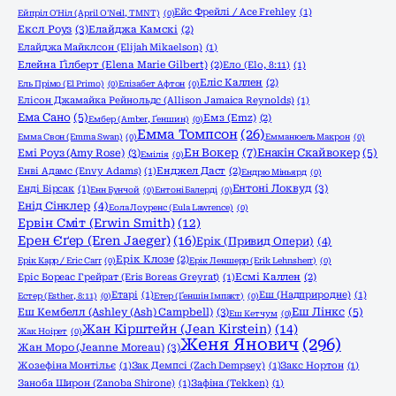
Ейс Фрейлі / Ace Frehley
(1)
Ейпріл О'Ніл (April O'Neil, TMNT)
(0)
Ексл Роуз
(3)
Елайджа Камскі
(2)
Елайджа Майклсон (Elijah Mikaelson)
(1)
Елейна Ґілберт (Elena Marie Gilbert)
(2)
Ело (Elo, 8:11)
(1)
Еліс Каллен
(2)
Ель Прімо (El Primo)
(0)
Елізабет Афтон
(0)
Елісон Джамайка Рейнольдс (Allison Jamaica Reynolds)
(1)
Ема Сано
(5)
Емз (Emz)
(2)
Ембер (Amber, Ґеншин)
(0)
Емма Томпсон
(26)
Емма Свон (Emma Swan)
(0)
Емманюель Макрон
(0)
Ен Вокер
(7)
Емі Роуз (Amy Rose)
(3)
Енакін Скайвокер
(5)
Емілія
(0)
Енві Адамс (Envy Adams)
(1)
Енджел Даст
(2)
Ендрю Міньярд
(0)
Ентоні Локвуд
(3)
Енді Бірсак
(1)
Енн Бунчой
(0)
Ентоні Балерді
(0)
Енід Сінклер
(4)
Еола Лоуренс (Eula Lawrence)
(0)
Ервін Сміт (Erwin Smith)
(12)
Ерен Єґер (Eren Jaeger)
(16)
Ерік (Привид Опери)
(4)
Ерік Клозе
(2)
Ерік Карр / Eric Carr
(0)
Ерік Леншерр (Erik Lehnsherr)
(0)
Еріс Бореас Грейрат (Eris Boreas Greyrat)
(1)
Есмі Каллен
(2)
Етарі
(1)
Еш (Надприродне)
(1)
Естер (Esther, 8:11)
(0)
Етер (Ґеншін Імпакт)
(0)
Еш Кембелл (Ashley (Ash) Campbell)
(3)
Еш Лінкс
(5)
Еш Кетчум
(0)
Жан Кірштейн (Jean Kirstein)
(14)
Жак Ноірет
(0)
Женя Янович
(296)
Жан Моро (Jeanne Moreau)
(3)
Жозефіна Монтільє
(1)
Зак Демпсі (Zach Dempsey)
(1)
Закс Нортон
(1)
Заноба Широн (Zanoba Shirone)
(1)
Зафіна (Tekken)
(1)