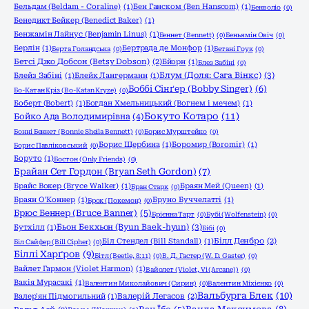
Бельдам (Beldam - Coraline)
(1)
Бен Ганском (Ben Hanscom)
(1)
Бенволіо
(0)
Бенедикт Бейкер (Benedict Baker)
(1)
Бенжамін Лайнус (Benjamin Linus)
(1)
Беннет (Bennett)
(0)
Беньямін Овіч
(0)
Берлін
(1)
Бертрада де Монфор
(1)
Берта Голандська
(0)
Бетані Гоук
(0)
Бетсі Джо Добсон (Betsy Dobson)
(2)
Бйорн
(1)
Блез Забіні
(0)
Блум (Доля: Сага Вінкс)
(3)
Блейз Забіні
(1)
Блейк Лангерманн
(1)
Боббі Сінґер (Bobby Singer)
(6)
Бо-Катан Кріз (Bo-Katan Kryze)
(0)
Боберт (Bobert)
(1)
Богдан Хмельницький (Вогнем і мечем)
(1)
Бокуто Котаро
(11)
Бойко Ада Володимирівна
(4)
Бонні Беннет (Bonnie Sheila Bennett)
(0)
Борис Мурштейко
(0)
Борис Щербина
(1)
Боромир (Boromir)
(1)
Борис Павліковський
(0)
Боруто
(1)
Бостон (Only Friends)
(0)
Брайан Сет Гордон (Bryan Seth Gordon)
(7)
Брайс Вокер (Bryce Walker)
(1)
Браян Мей (Queen)
(1)
Бран Старк
(0)
Браян О'Коннер
(1)
Бруно Буччелатті
(1)
Брок (Покемон)
(0)
Брюс Беннер (Bruce Banner)
(5)
Брієнна Тарт
(0)
Бубі (Wolfenstein)
(0)
Бьон Бекхьон (Byun Baek-hyun)
(3)
Бутхілл
(1)
Бібі
(0)
Біл Стендел (Bill Standall)
(1)
Білл Денбро
(2)
Біл Сайфер (Bill Cipher)
(0)
Біллі Харґров
(9)
Бітл (Beetle, 8:11)
(0)
В. Д. Гастер (W. D. Gaster)
(0)
Вайлет Гармон (Violet Harmon)
(1)
Вайолет (Violet, Vi (Arcane))
(0)
Вакія Мурасакі
(1)
Валентин Миколайович (Сирин)
(0)
Валентин Міхієнко
(0)
Вальбурга Блек
(10)
Валер'ян Підмогильний
(1)
Валерій Легасов
(2)