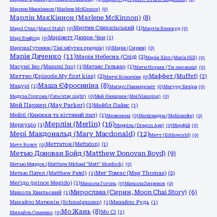
Марлен Маккіннон (Marlene McKinnon)
(0)
Марлін МакКіннон (Marlene McKinnon)
(8)
Мартин Спихальський
(1)
Марсі Стал (Marci Stahl)
(0)
Мартін Блеквуд
(0)
Марінетт Дюпен-Чен
(1)
Марі Вінфілд
(0)
Марічка Гутенюк (Тіні забутих предків)
(0)
Марія (Сирин)
(0)
Марія Дяченко
(11)
Марія Небесна (Слід)
(2)
Марія Хілл (Maria Hill)
(0)
Масумі Іно (Masumi Ino)
(1)
Матаяс Гельвар
(1)
Мати Норми (Ти зможеш)
(0)
Маффет (Muffet)
(3)
Маттео (Episode.My first kiss)
(2)
Матчі Комачіне
(0)
Маша Єфросиніна
(8)
Мацурі
(1)
Маґнус Гаммерсміт
(0)
Мегуру Бачіра
(0)
Медуза Горгона (Fate/stay night)
(0)
Мей Нянцзин (Mei Nianqing)
(0)
Мей Паркер (May Parker)
(3)
Мейбл Пайнс
(1)
Мейлі (Книжки та кістяний пил)
(1)
Мелюзина
(0)
Мелісандра (Melisandre)
(0)
Мерлін (Merlin)
(16)
Меркуціо
(1)
Мерріль (Dragon Age)
(0)
Мерфій
(0)
Мері Макдональд (Mary Macdonald)
(12)
Метт (Eddsworld)
(0)
Меттатон (Mettaton)
(1)
Метт Волст
(0)
Метью Донован Бойд (Matthew Donovan Boyd)
(9)
Метью Мердок (Matthew Michael "Matt" Murdock)
(0)
Метью Пател (Matthew Patel)
(1)
Меґ Томас (Meg Thomas)
(2)
Меґідо (prince Megido)
(1)
Микола Гоголь
(0)
Микола Зирянов
(0)
Мирослава (Сирин, Moon Chai Story)
(6)
Микола Хвильовий
(1)
Михайло Матюхін (Schmalgauzen)
(1)
Михайло Рудь
(1)
Мо Жань
(8)
Мо Сі
(1)
Михайль Семенко
(0)