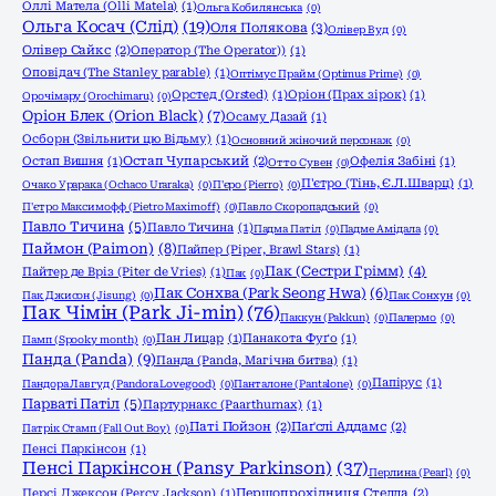
Оллі Матела (Olli Matela)
(1)
Ольга Кобилянська
(0)
Ольга Косач (Слід)
(19)
Оля Полякова
(3)
Олівер Вуд
(0)
Олівер Сайкс
(2)
Оператор (The Operator))
(1)
Оповідач (The Stanley parable)
(1)
Оптімус Прайм (Optimus Prime)
(0)
Орстед (Orsted)
(1)
Оріон (Прах зірок)
(1)
Орочімару (Orochimaru)
(0)
Оріон Блек (Orion Black)
(7)
Осаму Дазай
(1)
Осборн (Звільнити цю Відьму)
(1)
Основний жіночий персонаж
(0)
Остап Вишня
(1)
Остап Чупарський
(2)
Офелія Забіні
(1)
Отто Сувен
(0)
П'єтро (Тінь, Є.Л.Шварц)
(1)
Очако Урарака (Ochaco Uraraka)
(0)
П'єро (Pierro)
(0)
П'єтро Максимофф (Pietro Maximoff)
(0)
Павло Скоропадський
(0)
Павло Тичина
(5)
Павло Тичина
(1)
Падма Патіл
(0)
Падме Амідала
(0)
Паймон (Paimon)
(8)
Пайпер (Piper, Brawl Stars)
(1)
Пак (Сестри Грімм)
(4)
Пайтер де Вріз (Piter de Vries)
(1)
Пак
(0)
Пак Сонхва (Park Seong Hwa)
(6)
Пак Джисон (Jisung)
(0)
Пак Сонхун
(0)
Пак Чімін (Park Ji-min)
(76)
Паккун (Pakkun)
(0)
Палермо
(0)
Пан Лицар
(1)
Панакота Фуґо
(1)
Памп (Spooky month)
(0)
Панда (Panda)
(9)
Панда (Panda, Магічна битва)
(1)
Папірус
(1)
Пандора Лавгуд (Pandora Lovegood)
(0)
Панталоне (Pantalone)
(0)
Парваті Патіл
(5)
Партурнакс (Paarthurnax)
(1)
Паті Пойзон
(2)
Паґслі Аддамс
(2)
Патрік Стамп (Fall Out Boy)
(0)
Пенсі Паркінсон
(1)
Пенсі Паркінсон (Pansy Parkinson)
(37)
Перлина (Pearl)
(0)
Персі Джексон (Percy Jackson)
(1)
Першопрохідниця Стелла
(2)