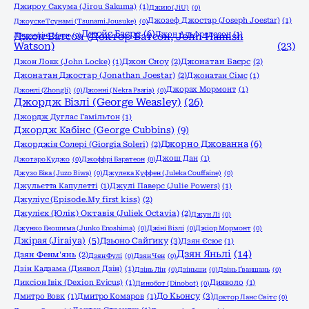
Джироу Сакума (Jirou Sakuma)
(1)
Джию (JiU)
(0)
Джозеф Джостар (Joseph Joestar)
(1)
Джоyске Тсунамі (Tsunami Jousuke)
(0)
Джойс Баєрс
(6)
Джон Альфредссон
(1)
Джозефіна Марч
Джон Ватсон (Доктор Ватсон, John Hamish
(0)
Watson)
(23)
Джон Локк (John Locke)
(1)
Джон Сноу
(2)
Джонатан Баєрс
(2)
Джонатан Джостар (Jonathan Joestar)
(2)
Джонатан Сімс
(1)
Джорах Мормонт
(1)
Джонлі (Zhongli)
(0)
Джонні (Nekra Psaria)
(0)
Джордж Візлі (George Weasley)
(26)
Джордж Дуглас Гамільтон
(1)
Джордж Кабінс (George Cubbins)
(9)
Джорно Джованна
(6)
Джорджія Солері (Giorgia Soleri)
(2)
Джош Дан
(1)
Джотаро Куджо
(0)
Джоффрі Баратеон
(0)
Джузо Біва (Juzo Biwa)
(0)
Джулека Куффен (Juleka Couffaine)
(0)
Джульєтта Капулетті
(1)
Джулі Паверс (Julie Powers)
(1)
Джуліус (Episode.My first kiss)
(2)
Джулієк (Юлік) Октавія (Juliek Octavia)
(2)
Джун Лі
(0)
Джунко Еношима (Junko Enoshima)
(0)
Джіні Візлі
(0)
Джіор Мормонт
(0)
Джірая (Jiraiya)
(5)
Дзьоно Сайґику
(3)
Дзян Єсює
(1)
Дзян Яньлі
(14)
Дзян Фенм'янь
(2)
Дзян Фулі
(0)
Дзян Чен
(0)
Дзін Кадзама (Диявол Дзін)
(1)
Дзінь Лін
(0)
Дзіньши
(0)
Дзінь Ґваншань
(0)
Диксіон Івік (Dexion Evicus)
(1)
Дияволо
(1)
Динобот (Dinobot)
(0)
До Кьонсу
(3)
Дмитро Вовк
(1)
Дмитро Комаров
(1)
Доктор Ланс Світс
(0)