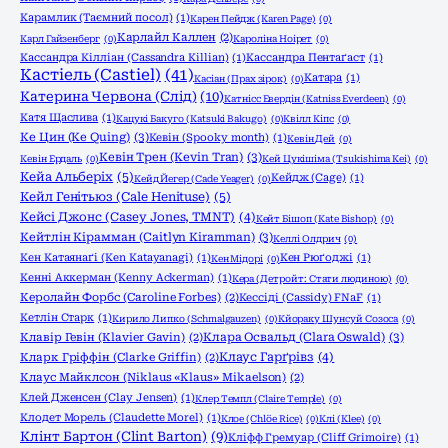
Карамлик (Таємний посол)
(1)
Карен Пейдж (Karen Page)
(0)
Карлайл Каллен
(2)
Карл Гайзенберг
(0)
Кароліна Ноірет
(0)
Кассандра Кілліан (Cassandra Killian)
(1)
Кассандра Пентаґаст
(1)
Кастіель (Castiel)
(41)
Катара
(1)
Касіан (Прах зірок)
(0)
Катерина Червона (Слід)
(10)
Катнісс Евердін (Katniss Everdeen)
(0)
Катя Щаслива
(1)
Кацукі Бакуго (Katsuki Bakugo)
(0)
Квілл Кіпс
(0)
Ке Цин (Ke Quing)
(3)
Кевін (Spooky month)
(1)
Кевін Дей
(0)
Кевін Трен (Kevin Tran)
(3)
Кевін Ердаль
(0)
Кей Цукішіма (Tsukishima Kei)
(0)
Кейа Альберіх
(5)
Кейдж (Cage)
(1)
Кейд Йегер (Cade Yeager)
(0)
Кейл Генітьюз (Cale Henituse)
(5)
Кейсі Джонс (Casey Jones, TMNT)
(4)
Кейт Бішоп (Kate Bishop)
(0)
Кейтлін Кірамман (Caitlyn Kiramman)
(3)
Келлі Олдрич
(0)
Кен Катаянаґі (Ken Katayanagi)
(1)
Кен Рюґоджі
(1)
Кен Мідорі
(0)
Кенні Аккерман (Kenny Ackerman)
(1)
Кера (Детройт: Стати людиною)
(0)
Керолайн Форбс (Caroline Forbes)
(2)
Кессіді (Cassidy) FNaF
(1)
Кетлін Старк
(1)
Кирило Липко (Schmalgauzen)
(0)
Кйораку Шунсуй Созоса
(0)
Клара Освальд (Clara Oswald)
(3)
Клавір Гевін (Klavier Gavin)
(2)
Клаус Гарґрівз
(4)
Кларк Гріффін (Clarke Griffin)
(2)
Клаус Майклсон (Niklaus «Klaus» Mikaelson)
(2)
Клей Дженсен (Clay Jensen)
(1)
Клер Темпл (Claire Temple)
(0)
Клодет Морель (Claudette Morel)
(1)
Клое (Chlöe Rice)
(0)
Клі (Klee)
(0)
Клінт Бартон (Clint Barton)
(9)
Кліфф Гремуар (Cliff Grimoire)
(1)