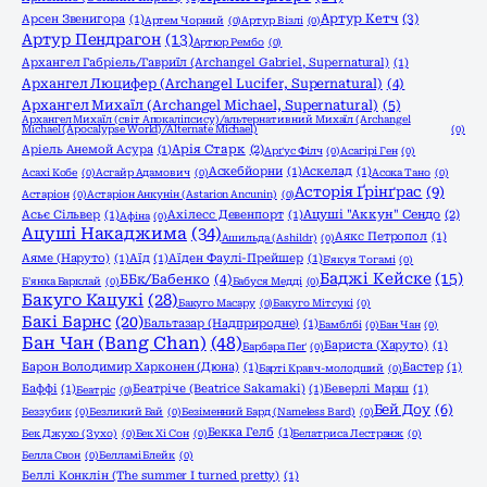
Артур Кетч
(3)
Арсен Звенигора
(1)
Артем Чорний
(0)
Артур Візлі
(0)
Артур Пендрагон
(13)
Артюр Рембо
(0)
Архангел Габріель/Гавриїл (Archangel Gabriel, Supernatural)
(1)
Архангел Люцифер (Archangel Lucifer, Supernatural)
(4)
Архангел Михаїл (Archangel Michael, Supernatural)
(5)
Архангел Михаїл (світ Апокаліпсису)/альтернативний Михаїл (Archangel
Michael (Apocalypse World)/Alternate Michael)
(0)
Аріель Анемой Асура
(1)
Арія Старк
(2)
Арґус Філч
(0)
Асагірі Ген
(0)
Аскебйорни
(1)
Аскелад
(1)
Асахі Кобе
(0)
Асгайр Адамович
(0)
Асока Тано
(0)
Асторія Ґрінґрас
(9)
Астаріон
(0)
Астаріон Анкунін (Astarion Ancunin)
(0)
Асьє Сільвер
(1)
Ахілесс Девенпорт
(1)
Ацуші "Аккун" Сендо
(2)
Афіна
(0)
Ацуші Накаджима
(34)
Аякс Петропол
(1)
Ашильда (Ashildr)
(0)
Аяме (Наруто)
(1)
Аїд
(1)
Аїден Фаулі-Прейшер
(1)
Б'якуя Тогамі
(0)
Баджі Кейске
(15)
ББк/Бабенко
(4)
Б'янка Барклай
(0)
Бабуся Медді
(0)
Бакуго Кацукі
(28)
Бакуго Масару
(0)
Бакуго Мітсукі
(0)
Бакі Барнс
(20)
Бальтазар (Надприродне)
(1)
Бамблбі
(0)
Бан Чан
(0)
Бан Чан (Bang Chan)
(48)
Бариста (Харуто)
(1)
Барбара Пеґ
(0)
Барон Володимир Харконен (Дюна)
(1)
Бастер
(1)
Барті Кравч-молодший
(0)
Баффі
(1)
Беатріче (Beatrice Sakamaki)
(1)
Беверлі Марш
(1)
Беатріс
(0)
Бей Доу
(6)
Беззубик
(0)
Безликий Бай
(0)
Безіменний Бард (Nameless Bard)
(0)
Бекка Гелб
(1)
Бек Джухо (Зухо)
(0)
Бек Хі Сон
(0)
Белатриса Лестранж
(0)
Белла Свон
(0)
Белламі Блейк
(0)
Беллі Конклін (The summer I turned pretty)
(1)