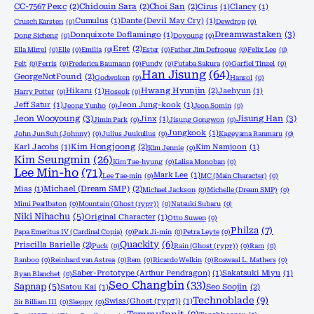
CC-7567 Рекс
(2)
Chidouin Sara
(2)
Choi San
(2)
Cirus
(1)
Clancy
(1)
Cumulus
(1)
Dante (Devil May Cry)
(1)
Crusch Karsten
(0)
Dewdrop
(0)
Dreamwastaken
(3)
Donquixote Doflamingo
(1)
Dong Sicheng
(0)
Doyoung
(0)
Eret
(2)
Ella Mirrel
(0)
Elle
(0)
Emilia
(0)
Ester
(0)
Father Jim Defroque
(0)
Felix Lee
(0)
Felt
(0)
Ferris
(0)
Frederica Baumann
(0)
Fundy
(0)
Futaba Sakura
(0)
Garfiel Tinzel
(0)
Han Jisung
(64)
GeorgeNotFound
(2)
Godwoken
(0)
Hansol
(0)
Hikaru
(1)
Hwang Hyunjin
(2)
Jaehyun
(1)
Harry Potter
(0)
Hoseok
(0)
Jeff Satur
(1)
Jeon Jung-kook
(1)
Jeong Yunho
(0)
Jeon Somin
(0)
Jeon Wooyoung
(3)
Jisung Han
(3)
Jinx
(1)
Jimin Park
(0)
Jisung Gongwon
(0)
Jungkook
(1)
John Jun Suh (Johnny)
(0)
Julius Juukulius
(0)
Kageyama Ranmaru
(0)
Karl Jacobs
(1)
Kim Hongjoong
(2)
Kim Namjoon
(1)
Kim Jennie
(0)
Kim Seungmin
(26)
Kim Tae-hyung
(0)
Lalisa Monoban
(0)
Lee Min-ho
(71)
Mark Lee
(1)
Lee Tae-min
(0)
MC (Main Character)
(0)
Mias
(1)
Michael (Dream SMP)
(2)
Michael Jackson
(0)
Michelle (Dream SMP)
(0)
Mimi Pearlbaton
(0)
Mountain (Ghost (гурт))
(0)
Natsuki Subaru
(0)
Niki Nihachu
(5)
Original Character
(1)
Otto Suwen
(0)
Philza
(7)
Papa Emeritus IV (Cardinal Copia)
(0)
Park Ji-min
(0)
Petra Leyte
(0)
Quackity
(6)
Priscilla Barielle
(2)
Puck
(0)
Rain (Ghost (гурт))
(0)
Ram
(0)
Ranboo
(0)
Reinhard van Astrea
(0)
Rem
(0)
Ricardo Welkin
(0)
Roswaal L. Mathers
(0)
Saber-Prototype (Arthur Pendragon)
(1)
Sakatsuki Miyu
(1)
Ryan Blanchet
(0)
Seo Changbin
(33)
Sapnap
(5)
Satou Kai
(1)
Seo Soojin
(2)
Technoblade
(9)
Swiss (Ghost (гурт))
(1)
Sir Billiam III
(0)
Skeppy
(0)