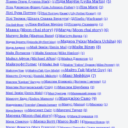
Лідія Мартін (Lydia Martin)
(5)
Ліанна Старк (Lyanna Stark)
(1)
Ліза Мінчі
(3)
Ліза Джонсон-Фішер (Lisa Johnson-Fisher)
(1)
Лілі Луна Поттер
(3)
Лілі Поттер (Еванс) (Lily Potter (Evans))
(0)
Лілі Теслюк (Шпага Славка Беркути)
(2)
Лімбо (Warframe)
(1)
Лінн Фабіан Меріар
(2)
Лісандр Скамандр
(1)
Лін Бей Фонг
(0)
Мавка (Moon chai story)
(9)
Магда (Moon chai story)
(6)
Магнус Бейн (Magnus Bane)
(3)
Магістр Варка
(1)
Мадара Учіха (Madara Uchiha)
(6)
Мадам Бронте (Episode.My first kiss)
(0)
Майк Вілер
(8)
Май Зенін (Zenin Mai)
(2)
Мадж Андерсі
(0)
Майк Йогансен
(1)
Майк Хенлон (Mike Hanlon)
(1)
Майкл Афтон (Michael Afton)
(3)
Майкл Джексон
(1)
Майкрофт Голмс
(4)
Майкі Вей
(1)
Майлз "Тейлз" Правер (Miles Prower)
(0)
Майто Ґай (Might Guy)
(4)
Майстер Чен
(0)
Майто Ґай (Guy Might)
(0)
Макс Мейфілд
(7)
Макото Судзукі (Suzuki Makoto)
(1)
Максим Кривоніс (Вогнем і мечем)
(1)
Максим "Kapkan" Басуда
(0)
Максим Розумовський (Слід)
(1)
Максим Щербина
(2)
Макі Зенін (Zenin Maki)
(1)
Мал Оретцев
(0)
Маленький принц
(0)
Манджіро Сано
(9)
Мамору Ендо (Endou Mamoru)
(1)
Манус (Manus)
(1)
Маомао
(1)
Мандрівник (Traveler) Ґеншін Імпакт
(0)
Маргарет Сміт
(1)
Маргері Тирел
(2)
Мара Барроу
(0)
Марена (Moon chai story)
(6)
Марк
(0)
Марк Куцевалов
(0)
Марко Ботт (Marco Bodt)
(4)
Марк Спектор
(1)
Маркос Новоа
(0)
Маркс Франсуа (Marx Francois)
(1)
Маркус (Детройт: Стати людиною)
(0)