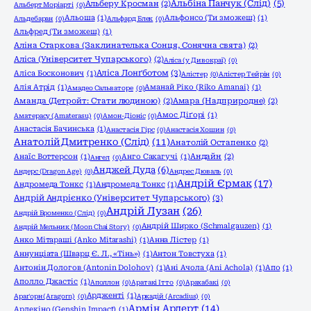
Альбіна Панчук (Слід)
(5)
Альберу Кросман
(2)
Альберт Моріарті
(0)
Альоша
(1)
Альфонсо (Ти зможеш)
(1)
Альдебаран
(0)
Альфард Блек
(0)
Альфред (Ти зможеш)
(1)
Аліна Старкова (Заклинателька Сонця, Сонячна свята)
(2)
Аліса (Університет Чупарського)
(2)
Аліса (у Дивокраї)
(0)
Аліса Лонґботом
(3)
Аліса Босконович
(1)
Алістер
(0)
Алістер Тейрін
(0)
Алія Атрід
(1)
Аманай Ріко (Riko Amanai)
(1)
Амадео Сальваторе
(0)
Аманда (Детройт: Стати людиною)
(2)
Амара (Надприродне)
(2)
Амос Діґорі
(1)
Аматерасу (Amaterasu)
(0)
Амон-Діоніс
(0)
Анастасія Бачинська
(1)
Анастасія Гірс
(0)
Анастасія Хошин
(0)
Анатолій Дмитренко (Слід)
(11)
Анатолій Остапенко
(2)
Анаїс Воттерсон
(1)
Анго Сакагучі
(1)
Андайн
(2)
Ангел
(0)
Анджей Дуда
(6)
Андерс (Dragon Age)
(0)
Андрес Дюваль
(0)
Андрій Єрмак
(17)
Андромеда Тонкс
(1)
Андромеда Тонкс
(1)
Андрій Андрієнко (Університет Чупарського)
(3)
Андрій Лузан
(26)
Андрій Броменко (Слід)
(0)
Андрій Ширко (Schmalgauzen)
(1)
Андрій Мельник (Moon Chai Story)
(0)
Анко Мітараші (Anko Mitarashi)
(1)
Анна Лістер
(1)
Аннунціата (Шварц Є. Л., «Тінь»)
(1)
Антон Товстуха
(1)
Антонін Дологов (Antonin Dolohov)
(1)
Ані Ачола (Ani Achola)
(1)
Апо
(1)
Аполло Джастіс
(1)
Аполлон
(0)
Аратакі Ітто
(0)
Арахабакі
(0)
Ардженті
(1)
Араґорн (Aragorn)
(0)
Аркадій (Arcadius)
(0)
Армін Арлерт
(14)
Арлекіно (Genshin Impact)
(1)