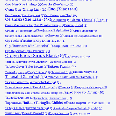
Сюе Мен (Xue Ziming)
(1)
Сюе Ян (Xue Yang)
(2)
Сяо (Xiao)
(40)
Сянь Лін (Xiang Lin)
(10)
Сяо Сінчень (Xiao Xingchen)
(0)
Сяо Чжань (Xiao Zhan)
(0)
Сє Лянь (Xie Lian)
(43)
Сігма (Sigma)
(5)
Сє Цінчен
(1)
Сід
(1)
Сіель Фантомхайв (Ciel Phantomhive)
(1)
Сілко (Silco)
(2)
Сільфіетта (Sylphiette)
(1)
Сільвіо (Ти зможеш)
(0)
Сімон Ерікссон
(0)
Сінолап
(1)
Сінобу Котьо (Shinobu Kocho)
(0)
Сінцьов
(0)
Сіора (Greedfall)
(0)
Сір Гвейн (Ґавейн)
(1)
Сір Еліан (Elyan)
(1)
Сір Ланселот (Sir Lancelot)
(4)
Сір Леон (Sir Leon)
(1)
Сір Персиваль (Sir Percival)
(1)
Сіріус Блек (Sirius Black)
(63)
Т/І (твоє ім'я)
(0)
Тайвін Ланістер (Tywin Lannister)
(0)
Тайлер Джозеф
(0)
Тайлер Ґелпін
(4)
Тайлер Доун (Tyler Down)
(1)
Такаші Міцуя
(1)
Тайґа Фудзімура (Taiga Fujimura)
(0)
Такамі Кейґо
(0)
Такемічі Ханаґакі
(15)
Такеомі Акаші (Akashi Takeomi)
(1)
Такуя Ямамото (Yamamoto Takuya)
(1)
Тамакі Амаджикі (Tamaki Amajiki)
(1)
Танака
(1)
Танджіро Камадо
(2)
Тарас Римар (Слід)
(10)
Танос (Чхве Су Бон, Thanos, Choi Su-bong)
(0)
Тарас Шевченко
(1)
Тарганбой (Cockroach boy)
(0)
Тарталья, Чайлд (Tartaglia, Childe)
(6)
Тато Норми (Ти зможеш)
(1)
Татсуя Кіяма (Kiyama Tatsuya)
(1)
Твайлайт Спаркл (Twilight Sparkle)
(0)
Твік Твік (Tweek Tweak)
(3)
Тгурінґветіль
(1)
Тед Тонкс
(0)