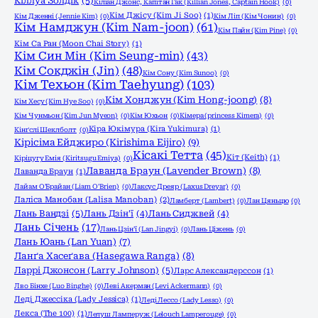
Кіллуа Золдік
(5)
Кіліан Джонс, Капітан Гак (Killian Jones, Captain Hook)
(0)
Кім Джісу (Kim Ji Soo)
(1)
Кім Дженні (Jennie Kim)
(0)
Кім Ліп (Кім Чонин)
(0)
Кім Намджун (Kim Nam-joon)
(61)
Кім Пайн (Kim Pine)
(0)
Кім Са Ран (Moon Chai Story)
(1)
Кім Син Мін (Kim Seung-min)
(43)
Кім Сокджін (Jin)
(48)
Кім Сону (Kim Sunoo)
(0)
Кім Техьон (Kim Taehyung)
(103)
Кім Хонджун (Kim Hong-joong)
(8)
Кім Хесу (Kim Hye Soo)
(0)
Кім Чунмьон (Kim Jun Myeon)
(0)
Кім Юхьон
(0)
Кімера (princess Kimera)
(0)
Кіра Юкімура (Kira Yukimura)
(1)
Кінґслі Шеклболт
(0)
Кірісіма Ейджиро (Kirishima Eijiro)
(9)
Кісакі Тетта
(45)
Кіт (Keith)
(1)
Кіріцугу Емія (Kiritsugu Emiya)
(0)
Лаванда Браун (Lavender Brown)
(8)
Лаванда Браун
(1)
Лайам О'Брайан (Liam O'Brien)
(0)
Лаксус Дреяр (Laxus Dreyar)
(0)
Лаліса Манобан (Lalisa Manoban)
(2)
Ламберт (Lambert)
(0)
Лан Цяньцю
(0)
Лань Вандзі
(5)
Лань Дзін'ї
(4)
Лань Сиджвей
(4)
Лань Січень
(17)
Лань Цзін'ї (Lan Jingyi)
(0)
Лань Ціжень
(0)
Лань Юань (Lan Yuan)
(7)
Ланґа Хасеґава (Hasegawa Ranga)
(8)
Ларрі Джонсон (Larry Johnson)
(5)
Ларс Александерссон
(1)
Лво Бінхе (Luo Binghe)
(0)
Леві Акерман (Levi Ackermann)
(0)
Леді Джессіка (Lady Jessica)
(1)
Леді Лессо (Lady Lesso)
(0)
Лекса (The 100)
(1)
Лелуш Ламперуж (Lelouch Lamperouge)
(0)