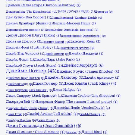
Деймон Сальваторе (Damon Salvatore)
(2)
Делфі Діґорі (Редл)
(1)
Дексион Івік (The Elder Scrolls)
(0)
Деметра
(0)
Ден Купер (Dan Cooper)
(1)
Денкі Камінарі (Kaminari Denki)
(0)
Деніел Драйберг (Філін)
(1)
Дервіш-Мехмед Паша
(1)
Деревко (Коти-вояки)
(0)
Дерек Хейл (Derek Hale, Вовченя)
(0)
Деріл Діксон (Daryl Dixon)
(3)
Десептикони (Decepticons)
(0)
Десятий Доктор
(2)
Джаспер Хейл
(2)
Джаспер Фахей
(0)
Джастін Фолі (Justin Foley)
(1)
Джастін Фінч-Флечлі
(0)
Джей (Пак Чонсон)
(1)
Джейк (Дасквуд)
(1)
Джей Уолкер
(0)
Джейк Локлі
(1)
Джейк Парк (Jake Park)
(1)
Джеймс Моріарті
(6)
Джейкоб Стоун (Jacob Stone)
(1)
Джеймс Поттер
(42)
Джеймс Роудс (James Rhodes)
(3)
Джеймі Ланістер
(3)
Джейн Аркенсоу
(2)
Джеймс Сіріус Поттер
(0)
Джек Гочнер
(3)
Джек Кляйн (Jack Kline)
(4)
Джейсон Тодд
(0)
Джек Найрас
(1)
Джек Краузер (Jack Krauser)
(0)
Джек Спарроу (Jack Sparrow)
(1)
Джемма Стайлс (One direction)
(1)
Джерард Вей
(2)
Джеремая Фішер (The summer I turned pretty)
(1)
Джессіка Девіс (Jessica Davis)
(1)
Джеремі Нокс (Jeremy Knox)
(0)
Джефф Аткінс (Jeff Atkins)
(1)
Джет Стар
(0)
Джефф Вбивця
(0)
Джеффрі Фаулер
(0)
Джим Гопер
(0)
Джин Гуннхільдр (Jean Gunnhildr)
(6)
Джин Сіммонс / Gene Simmons
(1)
Джині Візлі
(1)
Джинкс
(0)