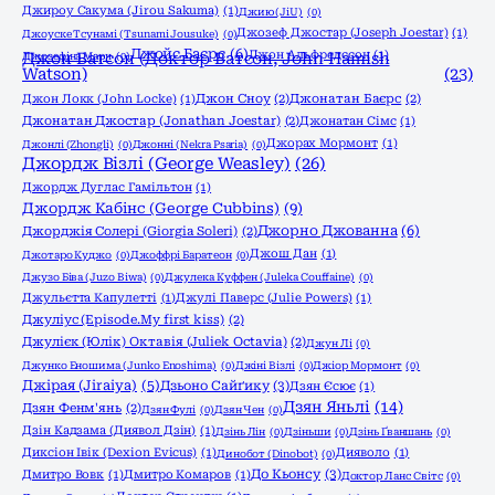
Джироу Сакума (Jirou Sakuma)
(1)
Джию (JiU)
(0)
Джозеф Джостар (Joseph Joestar)
(1)
Джоyске Тсунамі (Tsunami Jousuke)
(0)
Джойс Баєрс
(6)
Джон Альфредссон
(1)
Джозефіна Марч
Джон Ватсон (Доктор Ватсон, John Hamish
(0)
Watson)
(23)
Джон Локк (John Locke)
(1)
Джон Сноу
(2)
Джонатан Баєрс
(2)
Джонатан Джостар (Jonathan Joestar)
(2)
Джонатан Сімс
(1)
Джорах Мормонт
(1)
Джонлі (Zhongli)
(0)
Джонні (Nekra Psaria)
(0)
Джордж Візлі (George Weasley)
(26)
Джордж Дуглас Гамільтон
(1)
Джордж Кабінс (George Cubbins)
(9)
Джорно Джованна
(6)
Джорджія Солері (Giorgia Soleri)
(2)
Джош Дан
(1)
Джотаро Куджо
(0)
Джоффрі Баратеон
(0)
Джузо Біва (Juzo Biwa)
(0)
Джулека Куффен (Juleka Couffaine)
(0)
Джульєтта Капулетті
(1)
Джулі Паверс (Julie Powers)
(1)
Джуліус (Episode.My first kiss)
(2)
Джулієк (Юлік) Октавія (Juliek Octavia)
(2)
Джун Лі
(0)
Джунко Еношима (Junko Enoshima)
(0)
Джіні Візлі
(0)
Джіор Мормонт
(0)
Джірая (Jiraiya)
(5)
Дзьоно Сайґику
(3)
Дзян Єсює
(1)
Дзян Яньлі
(14)
Дзян Фенм'янь
(2)
Дзян Фулі
(0)
Дзян Чен
(0)
Дзін Кадзама (Диявол Дзін)
(1)
Дзінь Лін
(0)
Дзіньши
(0)
Дзінь Ґваншань
(0)
Диксіон Івік (Dexion Evicus)
(1)
Дияволо
(1)
Динобот (Dinobot)
(0)
До Кьонсу
(3)
Дмитро Вовк
(1)
Дмитро Комаров
(1)
Доктор Ланс Світс
(0)