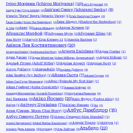
Ічіро Моріяма (Ichirou Moriyama)
(10)
Ічіґо Куросакі
(0)
Ішіґамі Сенку (Ishigami Senku)
(8)
Ішіда Урю (Uryu Ishida)
(0)
Іґнасіо "Начо" Варґа (Ignacio Varga)
(1)
Іґніс Еміліуш Стаард
(0)
Їжак Шедоу (Shadow the Hedgehog)
(1)
Їжак Сонік (Sonic the Hedgehog)
(0)
Аанг
(2)
Аарон Хочнер
(2)
А-Цін
(0)
Аарон Міньярд
(0)
Абраксас Мелфой
(8)
Абураме Шіно
(4)
Абураме Мута
(1)
Ава Нотт
(1)
Август Кіра Клевер 13
(1)
Авелін Валлен
(1)
Авінов Лев Костянтинович
(20)
Агнета Емілівна
(6)
Адам Гонтьє
(1)
Агацума Зеніцу (Agatsuma Zen'itsu)
(0)
Адам Джонс
(1)
Адачі Кійоші
(1)
Адам Мілліґан (Adam Milligan, Supernatural)
(0)
Адольф Гітлер (Adolf Hitler)
(2)
Адріан Агрест
(2)
Адріан Нотт
(1)
Азгор Дріїмур
(1)
Азирафаїл
(2)
Азріель Дріїмур
(0)
Айзава Сьота
(7)
Айві Белфрі (Ivy Belfrey)
(1)
Айзен Соуске
(0)
Айріс (Episode.My first kiss)
(1)
Айнз Оал Гоун (Момонга)
(0)
Айша Грейрат (Aisha Gureiratto)
(1)
Акааші Кейджі
(0)
Аккарді Флорентіно (Accardi Florentino)
(0)
Акутаґава Рюноске
(0)
Акіко Йосано
(20)
Акі Хаякава
(2)
Акіо Фудоу (Fudou Akio)
(1)
Акітеру Цукішіма
(7)
Акіра
(1)
Акіхіко Накано
(1)
Ал
(0)
Албус Дамблдор
(35)
Алан (Сирин, Moon Chai Story)
(3)
Албус Северус Поттер
(5)
Алекс Стендел (Alex Standall)
(1)
Алерія Тірелл
(1)
Аллура
(1)
Алексі Каунісвесі (Aleksi Matias Kaunisvesi)
(0)
Альбедо
(22)
Алонсо Дель Анхель
(0)
Алукард
(0)
Аль-Хайтам
(0)