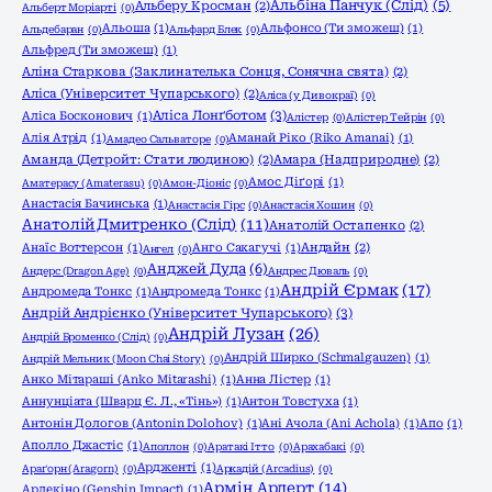
Альбіна Панчук (Слід)
(5)
Альберу Кросман
(2)
Альберт Моріарті
(0)
Альоша
(1)
Альфонсо (Ти зможеш)
(1)
Альдебаран
(0)
Альфард Блек
(0)
Альфред (Ти зможеш)
(1)
Аліна Старкова (Заклинателька Сонця, Сонячна свята)
(2)
Аліса (Університет Чупарського)
(2)
Аліса (у Дивокраї)
(0)
Аліса Лонґботом
(3)
Аліса Босконович
(1)
Алістер
(0)
Алістер Тейрін
(0)
Алія Атрід
(1)
Аманай Ріко (Riko Amanai)
(1)
Амадео Сальваторе
(0)
Аманда (Детройт: Стати людиною)
(2)
Амара (Надприродне)
(2)
Амос Діґорі
(1)
Аматерасу (Amaterasu)
(0)
Амон-Діоніс
(0)
Анастасія Бачинська
(1)
Анастасія Гірс
(0)
Анастасія Хошин
(0)
Анатолій Дмитренко (Слід)
(11)
Анатолій Остапенко
(2)
Анаїс Воттерсон
(1)
Анго Сакагучі
(1)
Андайн
(2)
Ангел
(0)
Анджей Дуда
(6)
Андерс (Dragon Age)
(0)
Андрес Дюваль
(0)
Андрій Єрмак
(17)
Андромеда Тонкс
(1)
Андромеда Тонкс
(1)
Андрій Андрієнко (Університет Чупарського)
(3)
Андрій Лузан
(26)
Андрій Броменко (Слід)
(0)
Андрій Ширко (Schmalgauzen)
(1)
Андрій Мельник (Moon Chai Story)
(0)
Анко Мітараші (Anko Mitarashi)
(1)
Анна Лістер
(1)
Аннунціата (Шварц Є. Л., «Тінь»)
(1)
Антон Товстуха
(1)
Антонін Дологов (Antonin Dolohov)
(1)
Ані Ачола (Ani Achola)
(1)
Апо
(1)
Аполло Джастіс
(1)
Аполлон
(0)
Аратакі Ітто
(0)
Арахабакі
(0)
Ардженті
(1)
Араґорн (Aragorn)
(0)
Аркадій (Arcadius)
(0)
Армін Арлерт
(14)
Арлекіно (Genshin Impact)
(1)