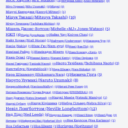
Місіс Хадсон (Mrs. Hudson)
(5)
Мітараші Анко (Anko Mitarashi)
(0)
Міто Узумакі (Mito Uzumaki)
(0)
Міцукі
(0)
Міцурі Канроджи (Kanroji Mitsuri)
(1)
Міцуя Такаші (Mitsuya Takashi)
(10)
Мічізу Тачихара (Tachihara Michizo)
(0)
Мішель Джонс-Вотсон (Michelle «MJ» Jones-Watson)
(5)
НЖП
(4)
Найвз Чау (Knives Chau)
(1)
Надія Дорофеєва
(0)
Найл Хоран (Niall Horan)
(1)
Найтмер (Underverse)
(0)
Накахара Чуя
(0)
Накія (Nakia)
(1)
Нам-Гю (Nam-gyu)
(2)
Намі (Ван Піс)
(0)
Наміаші Райдо
(1)
Намікадзе Мінато
(1)
Нана Комацу, «Хачі»
(0)
Нана Осакі
(2)
Нанамі Кєнто (Nanami Kento)
(0)
Нао Серізава
(0)
Наото Тачібана (Tachibana Naoto)
(2)
Наомі Танідзакі (Tanizaki Naomi)
(0)
Напстаблук (Napstablook)
(1)
Нара Шікаку (Nara Shikaku)
(0)
Нара Шікамару (Shikamaru Nara)
(3)
Наранча Гірга
(5)
Наруто Узумакі (Naruto Uzumaki)
(8)
Нарциса Мелфой (Narcissa Malfoy)
(0)
Наталі Рене Уокер
(0)
Наташа Романова (Чорна Вдова)
(0)
Натсуме (EPHEMERAL)
(0)
Нацукі Мамія (Natsuki Mamiya)
(1)
Нацу Драгніл (Natsu Dragneel)
(0)
Нацуя Кірішима
(1)
Небра Сільвер (Nebra Silva)
(1)
Нацукі Субару
(0)
Невіл Лонґботтом (Neville Longbottom)
(12)
Нед Лідс (Ned Leeds)
(4)
Недзуко Камадо
(0)
Ненсі Вілер
(0)
Ненсі Дрю
(0)
Нея Карлсон (Nea Karlsson)
(1)
Нетеям
(0)
Нефертарі Віві (Nefertari Vivi)
(0)
Ноа Себастьян
(1)
Ноа Шнапп
(1)
Ногіцуне (Nogitsune)
(2)