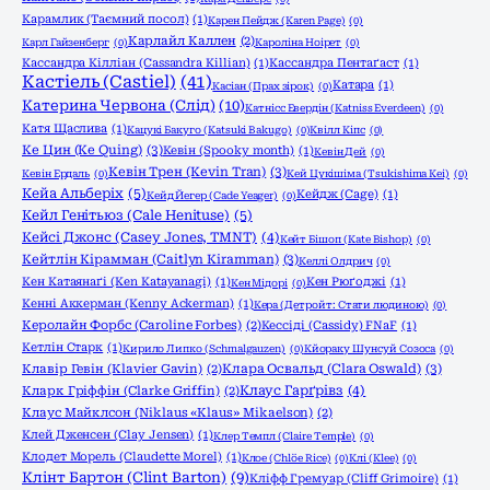
Карамлик (Таємний посол)
(1)
Карен Пейдж (Karen Page)
(0)
Карлайл Каллен
(2)
Карл Гайзенберг
(0)
Кароліна Ноірет
(0)
Кассандра Кілліан (Cassandra Killian)
(1)
Кассандра Пентаґаст
(1)
Кастіель (Castiel)
(41)
Катара
(1)
Касіан (Прах зірок)
(0)
Катерина Червона (Слід)
(10)
Катнісс Евердін (Katniss Everdeen)
(0)
Катя Щаслива
(1)
Кацукі Бакуго (Katsuki Bakugo)
(0)
Квілл Кіпс
(0)
Ке Цин (Ke Quing)
(3)
Кевін (Spooky month)
(1)
Кевін Дей
(0)
Кевін Трен (Kevin Tran)
(3)
Кевін Ердаль
(0)
Кей Цукішіма (Tsukishima Kei)
(0)
Кейа Альберіх
(5)
Кейдж (Cage)
(1)
Кейд Йегер (Cade Yeager)
(0)
Кейл Генітьюз (Cale Henituse)
(5)
Кейсі Джонс (Casey Jones, TMNT)
(4)
Кейт Бішоп (Kate Bishop)
(0)
Кейтлін Кірамман (Caitlyn Kiramman)
(3)
Келлі Олдрич
(0)
Кен Катаянаґі (Ken Katayanagi)
(1)
Кен Рюґоджі
(1)
Кен Мідорі
(0)
Кенні Аккерман (Kenny Ackerman)
(1)
Кера (Детройт: Стати людиною)
(0)
Керолайн Форбс (Caroline Forbes)
(2)
Кессіді (Cassidy) FNaF
(1)
Кетлін Старк
(1)
Кирило Липко (Schmalgauzen)
(0)
Кйораку Шунсуй Созоса
(0)
Клара Освальд (Clara Oswald)
(3)
Клавір Гевін (Klavier Gavin)
(2)
Клаус Гарґрівз
(4)
Кларк Гріффін (Clarke Griffin)
(2)
Клаус Майклсон (Niklaus «Klaus» Mikaelson)
(2)
Клей Дженсен (Clay Jensen)
(1)
Клер Темпл (Claire Temple)
(0)
Клодет Морель (Claudette Morel)
(1)
Клое (Chlöe Rice)
(0)
Клі (Klee)
(0)
Клінт Бартон (Clint Barton)
(9)
Кліфф Гремуар (Cliff Grimoire)
(1)