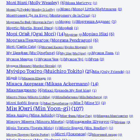
Молі Візлі (Molly Weasley)
(6)
Мона Меґістус
(1)
Моно (Mono) Little Nightmares
(2)
Монкі Ді Луффі (Monky D. Luffy)
(0)
Монтгомері Де ла Крус (Montgomery de la Cruz)
(1)
Мортиша Аддамс
(3)
Морро
(1)
Моргана Ле Фей (Morgan le Fay)
(0)
Мортіс (Mortis, Brawl Stars)
(1)
Морфей
(1)
Морі Оґай (Ogai Mori)
(14)
Моріно Ібікі
(6)
Моріган
(0)
Морґана Пендраґон (Morgana Pendragon)
(6)
Моті (Castle Cats)
(1)
Моґамі Кьоко (Kyoko Mogami)
(0)
Му Цинфан (Mu Qingfang)
(2)
Мужон Лань
(1)
Му Цін (Mu Qing)
(0)
Мужон Мендзе
(1)
Мужон Чен
(1)
Мужон Чуі
(1)
Муза
(2)
Мурдок Ніккалс (Murdoc Niccals)
(0)
Муічіро Токіто (Muichiro Tokito)
(25)
Мів (Only Friends)
(1)
Мідей
(1)
Мікаела Шиндо
(0)
Мікаса Акерман (Mikasa Ackermann)
(14)
Мікеланджело
(6)
Міккі (Episode.My first kiss)
(1)
Мікото Учіха (Mikoto Uchiha)
(0)
Міла Бабичева (Mila Babicheva)
(0)
Міллі Боббі Браун
(1)
Мін Ї (Ming Yi)
(2)
Мімі Перлбатон
(0)
Мін Юнгі (Min Yoon-gi)
(107)
Міна Ашідо (Mina Ashido)
(3)
Мінг Фань (Ming Fan)
(0)
Мінерва Макґонеґел
(0)
Мінору Мінета (Minoru Mineta)
(2)
Міраджейн Штраусс
(2)
Міріам
(0)
Міріо Тогата (Togata Mirio)
(1)
Міссіс Бредлі (Mrs. Bradley)
(1)
Місті (Покемон)
(3)
Містер Портер (Kevin Porter)
(0)
Місячний лицар
(0)