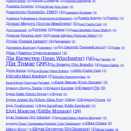
Доктор Стрендж
(1)
Доктор Рокзо
(0)
Долорес Амбридж
(0)
Домінік Торетто
(1)
Дон Жуан (Don Juan)
(0)
Донателло (Donatello, TMNT)
(3)
Донккіхот Росінант
(0)
Доннік Хендір
(1)
Доппіо
(1)
Донкіхот Дофламінго (Donquixote Doflamingo)
(0)
Доркас Медоуз (Dorcas Meadowes)
(5)
Дорі (Castle Cats)
(0)
Дотторе
(3)
Дракен
(1)
Достоєвський
(0)
Драко Мелфой (Draco Malfoy)
(0)
Дункан (Dragon Age)
(2)
Дункан Айдахо (Duncan Idaho)
(1)
Дурін (Ґеншін Імпакт)
(4)
Дюрневир
(1)
Дід Онопрій (Таємний посол)
(1)
Дівчинка в Жовтому Дощовику
(0)
Ділюк
(0)
Діма (Дмитро Однороженко)
(4)
Дін Вінчестер (Dean Winchester)
(56)
Дін Джарін
(0)
Дін Томас
(295)
Діо Брандо (Dio Brando)
(4)
Діппер Пайнс
(0)
Дітер Болен
(1)
Еббі (Castle Cats)
(1)
Дітер Болен (Dieter Bohlen)
(0)
Ебіґейл Марі Вінфілд
(7)
Ебіґейл Ремелтіндрінк
(0)
Еван Хенсен (Evan Hansen)
(2)
Еван Афтон (Плачуща Дитина)
(0)
Едвард Тіч
(6)
Едвард «Тедді» Люпін
(1)
Едвард Каллен
(2)
Едвін Пейн (Edwin Payne)
(1)
Едгар
(1)
Едд
(3)
Едгар Аллан По (Edgar Allan Poe)
(2)
Еддард Старк
(2)
Едді Домбровскі
(1)
Едді Каспбрак (Eddie Kaspbrak)
(1)
Едді Мансон (Eddie Munson)
(29)
Еджі Такаока (Eiji Takaoka)
(1)
Едогава Рампо (Rampo Edogawa)
(0)
Ейва Сільва
(2)
Едуардо "Лало" Саламанка (Eduardo "Lalo" Salamanca)
(0)
Ейджі Окумура (Eiji Okumura)
(5)
Ейвор (Eivor)
(1)
Ейлін Снейп
(0)