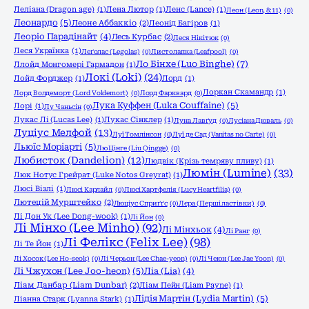
Леліана (Dragon age)
(1)
Лена Лютор
(1)
Ленс (Lance)
(1)
Леон (Leon, 8:11)
(0)
Леонардо
(5)
Леоне Аббаккіо
(2)
Леонід Багіров
(1)
Леоріо Парадінайт
(4)
Лесь Курбас
(2)
Леся Нікітюк
(0)
Леся Українка
(1)
Леґолас (Legolas)
(0)
Листолапка (Leafpool)
(0)
Ло Бінхе (Luo Binghe)
(7)
Ллойд Монгомері Гармадон
(1)
Локі (Loki)
(24)
Лойд Форджер
(1)
Лорд
(1)
Лоркан Скамандр
(1)
Лорд Волдеморт (Lord Voldemort)
(0)
Лорд Фарквард
(0)
Лука Куффен (Luka Couffaine)
(5)
Лорі
(1)
Лу Чаньсін
(0)
Лукас Лі (Lucas Lee)
(1)
Лукас Сінклер
(1)
Луна Лавґуд
(0)
Лусіана Дюваль
(0)
Луціус Мелфой
(13)
Луї Томлінсон
(0)
Луї де Сад (Vanitas no Carte)
(0)
Льюїс Моріарті
(5)
Лю Цінге (Liu Qingge)
(0)
Любисток (Dandelion)
(12)
Людвік (Крізь темряву пливу)
(1)
Люмін (Lumine)
(33)
Люк Нотус Грейрат (Luke Notos Greyrat)
(1)
Люсі Візлі
(1)
Люсі Карлайл
(0)
Люсі Хартфелія (Lucy Heartfilia)
(0)
Лютецій Мурштейко
(2)
Люціус Сприґґс
(0)
Лєра (Перші ластівки)
(0)
Лі Дон Ук (Lee Dong-wook)
(1)
Лі Йон
(0)
Лі Мінхо (Lee Minho)
(92)
Лі Мінхьок
(4)
Лі Ранг
(0)
Лі Фелікс (Felix Lee)
(98)
Лі Те Йон
(1)
Лі Хосок (Lee Ho-seok)
(0)
Лі Черьон (Lee Chae-yeon)
(0)
Лі Чеюн (Lee Jae Yoon)
(0)
Лі Чжухон (Lee Joo-heon)
(5)
Ліа (Lia)
(4)
Ліам Данбар (Liam Dunbar)
(2)
Ліам Пейн (Liam Payne)
(1)
Лідія Мартін (Lydia Martin)
(5)
Ліанна Старк (Lyanna Stark)
(1)