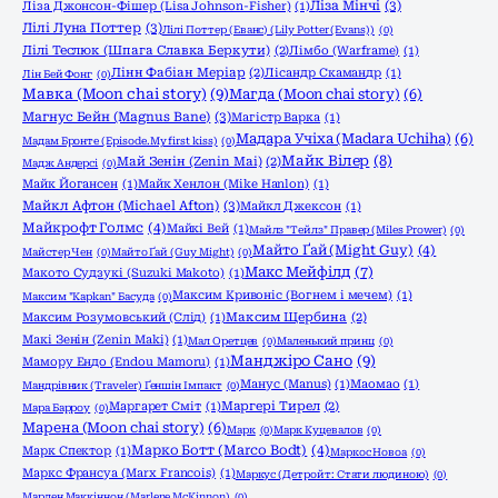
Ліза Мінчі
(3)
Ліза Джонсон-Фішер (Lisa Johnson-Fisher)
(1)
Лілі Луна Поттер
(3)
Лілі Поттер (Еванс) (Lily Potter (Evans))
(0)
Лілі Теслюк (Шпага Славка Беркути)
(2)
Лімбо (Warframe)
(1)
Лінн Фабіан Меріар
(2)
Лісандр Скамандр
(1)
Лін Бей Фонг
(0)
Мавка (Moon chai story)
(9)
Магда (Moon chai story)
(6)
Магнус Бейн (Magnus Bane)
(3)
Магістр Варка
(1)
Мадара Учіха (Madara Uchiha)
(6)
Мадам Бронте (Episode.My first kiss)
(0)
Майк Вілер
(8)
Май Зенін (Zenin Mai)
(2)
Мадж Андерсі
(0)
Майк Йогансен
(1)
Майк Хенлон (Mike Hanlon)
(1)
Майкл Афтон (Michael Afton)
(3)
Майкл Джексон
(1)
Майкрофт Голмс
(4)
Майкі Вей
(1)
Майлз "Тейлз" Правер (Miles Prower)
(0)
Майто Ґай (Might Guy)
(4)
Майстер Чен
(0)
Майто Ґай (Guy Might)
(0)
Макс Мейфілд
(7)
Макото Судзукі (Suzuki Makoto)
(1)
Максим Кривоніс (Вогнем і мечем)
(1)
Максим "Kapkan" Басуда
(0)
Максим Розумовський (Слід)
(1)
Максим Щербина
(2)
Макі Зенін (Zenin Maki)
(1)
Мал Оретцев
(0)
Маленький принц
(0)
Манджіро Сано
(9)
Мамору Ендо (Endou Mamoru)
(1)
Манус (Manus)
(1)
Маомао
(1)
Мандрівник (Traveler) Ґеншін Імпакт
(0)
Маргарет Сміт
(1)
Маргері Тирел
(2)
Мара Барроу
(0)
Марена (Moon chai story)
(6)
Марк
(0)
Марк Куцевалов
(0)
Марко Ботт (Marco Bodt)
(4)
Марк Спектор
(1)
Маркос Новоа
(0)
Маркс Франсуа (Marx Francois)
(1)
Маркус (Детройт: Стати людиною)
(0)
Марлен Маккіннон (Marlene McKinnon)
(0)