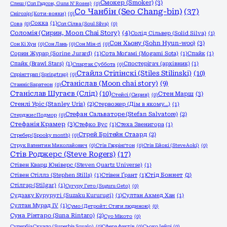
Смокер (Smoker)
(3)
Слеш (Сол Гадсон, Guns N' Roses)
(0)
Со Чанбін (Seo Chang-bin)
(37)
Снігозір (Коти-вояки)
(0)
Сокка
(1)
Сова
(0)
Сол Сілва (Soul Silva)
(0)
Соломія (Сирин, Moon Chai Story)
(4)
Солід Сільвер (Solid Silva)
(1)
Сон Хьону (Sohn Hyun-woo)
(3)
Сон Кі Хун
(0)
Сон Лань
(0)
Сон Мін-гі
(0)
Сорин Журар (Sorine Jurard)
(1)
Сота Моґамі (Mogami Sota)
(1)
Спайк
(1)
Спайк (Brawl Stars)
(1)
Спостерігач (архівник)
(1)
Спартак Суббота
(0)
Стайлз Стілінскі (Stiles Stilinski)
(10)
Спрінгтрап (Springtrap)
(0)
Станіслав (Moon chai story)
(9)
Станніс Баратеон
(0)
Станіслав Шугаєв (Слід)
(10)
Стен Марш
(3)
Стейсі (Сирин)
(0)
Стенлі Уріс (Stanley Uris)
(2)
Стервожер (Дім в якому…)
(1)
Стефан Сальваторе (Stefan Salvatore)
(2)
Стерджис Подмор
(0)
Стефанія Крамер
(3)
Стефко Вус
(1)
Стеха Звенигора
(1)
Стрей Брітейн Стаард
(2)
Стребер (Spooky month)
(0)
Струк Валентин Миколайович
(0)
Стів Гаррінґтон
(0)
Стів Ейокі (Steve Aoki)
(0)
Стів Роджерс (Steve Rogers)
(17)
Стівен Кварц Юніверс (Steven Quartz Universe)
(1)
Стівен Стіллз (Stephen Stills)
(1)
Стівен Ґрант
(1)
Стід Боннет
(2)
Стілгар (Stilgar)
(1)
Сугуру Гето (Suguru Geto)
(0)
Судзаку Куруругі (Suzaku Kururugi)
(1)
Султан Ахмед Хан
(1)
Султан Мурад IV
(1)
Сумо (Детройт: Стати людиною)
(0)
Суна Рінтаро (Suna Rintaro)
(2)
Суо Мікото
(0)
Супербіа Скуало (Superbia Squalo)
(0)
Сфера фактів
(0)
Сьоко Іейрі
(0)