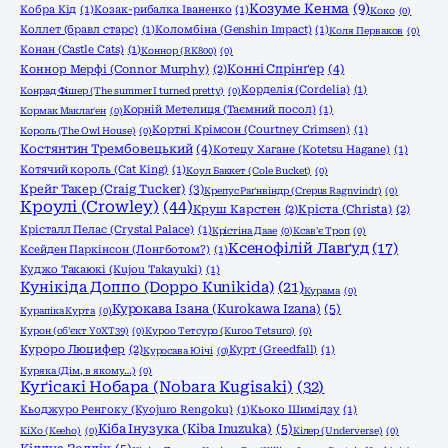
Козуме Кенма
(9)
Кобра Кід
(1)
Козак-рибалка Іваненко
(1)
Коко
(0)
Коллет (бравл старс)
(1)
Коломбіна (Genshin Impact)
(1)
Коля Перваков
(0)
Конан (Castle Cats)
(1)
Коннор (RK800)
(0)
Конні Спрінґер
(4)
Коннор Мерфі (Connor Murphy)
(2)
Корделія (Cordelia)
(1)
Конрад Фішер (The summer I turned pretty)
(0)
Корній Метелиця (Таємний посол)
(1)
Кормак Маклаґен
(0)
Кортні Крімсон (Courtney Crimsen)
(1)
Король (The Owl House)
(0)
Костянтин Трембовецький
(4)
Котецу Хагане (Kotetsu Hagane)
(1)
Котячий король (Cat King)
(1)
Коул Баккет (Cole Bucket)
(0)
Крейг Такер (Craig Tucker)
(3)
Крепус Раґнвіндр (Crepus Ragnvindr)
(0)
Кроулі (Crowley)
(44)
Круш Карстен
(2)
Кріста (Christa)
(2)
Крісталл Пелас (Crystal Palace)
(1)
Крістіна Даае
(0)
Ксав'є Троп
(0)
Ксенофілій Лавґуд
(17)
Ксейден Паркінсон (Лонгботом?)
(1)
Куджо Такаюкі (Kujou Takayuki)
(1)
Кунікіда Доппо (Doppo Kunikida)
(21)
Курама
(0)
Курокава Ізана (Kurokawa Izana)
(5)
Курапіка Курта
(0)
Курон (об'єкт Y0XT39)
(0)
Куроо Тетсуро (Kuroo Tetsuro)
(0)
Куроро Люцифер
(2)
Курт (Greedfall)
(1)
Куросава Юічі
(0)
Куряка (Дім, в якому…)
(0)
Куґісакі Нобара (Nobara Kugisaki)
(32)
Кьоджуро Ренгоку (Kyojuro Rengoku)
(1)
Кьоко Шимідзу
(1)
Кіба Інузука (Kiba Inuzuka)
(5)
КіХо (Keeho)
(0)
Кілер (Underverse)
(0)