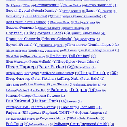
Петлюрченки
(2)
Петро Чорнобай
(1)
Пері Браун
(0)
Пес
(0)
Петра Лейте
(0)
Петунія Дурслі (Petunia Dursley)
(1)
Плагг
(1)
Петір Бейліш
(0)
Пло Кун
(0)
Пол Атрід (Paul Atreides)
(2)
Пол Грейрат (Pauro Gureiratto)
(1)
Пол Стенлі / Paul Stanley
(1)
Поллукс Блек
(0)
Полідор Кравч
(0)
Помона (Pomona)
(1)
Помона Спраут
(0)
Поппі Помфрі
(0)
Портгас Д. Ейс (Portgas D. Ace)
(6)
Принц Вільгельм
(4)
Принцеса Селестія (Princess Celestia)
(4)
Прошутто
(1)
Пруссія (Prussia)
(1)
Пульчинело (Genshin Impact)
(1)
Прісцилла Баріель
(0)
Піймані діти (Little Nightmares)
(1)
Південна Італія (North Italy, Veneziano)
(0)
Піт Вентц (Fall Out Boy)
(3)
Пінкі Пай
(0)
Пірат (Terraria)
(0)
Піта Мелларк (Peeta Mellark)
(1)
Пітер Крісс / Peter Criss
(1)
Пітер Паркер (Peter Parker)
(25)
Пітер Пен
(1)
Пітер Петіґру
(20)
Пітер Пен (Викрадач дітей/The Child Thief)
(1)
Пітер Флетчер (Peter Fletcher)
(2)
Пітер Хейл (Peter Hale)
(2)
Райан Шейвер (Ryan Shaver)
(1)
Пітч Блек
(0)
Райден Еі (Raiden Ei)
(0)
Райнгард Гейдріх
(14)
Райкер Дублін (Ryker Dublin)
(0)
Рам
(0)
Рамона Флаверс (Ramona Flowers)
(1)
Ран Хайтані (Haitani Ran)
(14)
Рандві
(1)
Рантаро Кіяма (Rantaro Kiyama)
(1)
Раон Міру (Raon Miru)
(1)
Рафаель
(5)
Рафаель (Raphael, TMNT)
(3)
Рафаель Андрюк
(1)
Реджина Міллс
(2)
Рей (Only Friends)
(1)
Рая (Moon Chai Story)
(0)
Рей Торо
(7)
Реймонд Сміт (Raymond Smith)
(3)
Рейзор (Razor)
(0)