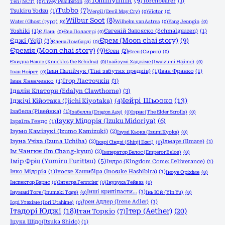
TommyInnit
(9)
Torchbearer
(1)
Ten (NCT)
(0)
Tivey Pearlbaton
(0)
Tubbo
(7)
Tsukiru Yodzu
(1)
Vergil (Devil May Cry)
(0)
Victor
(0)
Wilbur Soot
(8)
Water (Ghost (гурт)
(0)
Wilhelm van Astrea
(0)
Yang Jeongin
(0)
Yoshiki
(1)
Євгеній Запояско (Schmalgauzen)
(1)
Є Лань
(0)
Єва Поластрі
(0)
Єрем (Moon chai story)
(9)
Єджі (Yeji)
(3)
Єлена Ломбарді
(0)
Єремія (Moon chai story)
(9)
Єсен
(2)
Єсен (Сирин)
(0)
Єхидна Наклз (Knuckles the Echidna)
(0)
Івайзумі Хаджіме (Iwaizumi Hajime)
(0)
Іван Палійчук (Тіні забутих предків)
(1)
Іван Франко
(1)
Іван Ноірет
(0)
Ігор Ласточкін
(3)
Іван Яненченко
(1)
Ідалін Клаторн (Edalyn Clawthorne)
(3)
Іейрі Шьооко
(13)
Іджічі Кійотака (Ijichi Kiyotaka)
(4)
Ізабела (Рівейнка)
(1)
Ізабелла (Dragon Age)
(0)
Ізран (The Elder Scrolls)
(0)
Ізуку Мідорія (Izuku Midoriya)
(6)
Ізраїль Гендс
(1)
Ізумо Камізукі (Izumo Kamizuki)
(2)
Ізумі Кьока (Izumi Kyoka)
(0)
Ізуна Учіха (Izuna Uchiha)
(2)
Ілмаре (Ilmare)
(1)
Ікарі Сіндзі (Shinji Ikari)
(0)
Ім Чангюн (Im Chang-kyun)
(2)
Імператор Белос (Emperor Belos)
(0)
Імір Фріц (Yumiru Furittsu)
(5)
Індро (Kingdom Come: Deliverance)
(1)
Інко Мідорія
(1)
Іноске Хашибіра (Inosuke Hashibira)
(1)
Іноуе Оріхіме
(0)
Інспектор Барнс
(0)
Інтегра Геллсінґ
(0)
Інузука Тейваз
(0)
Інші крипіпасти...
(1)
Інумакі Тоге (Inumaki Toge)
(0)
Інь Юй (Yin Yu)
(0)
Ірен Адлер (Irene Adler)
(1)
Іорі Утахіме (Iori Utahime)
(0)
Ітадорі Юджі
(18)
Ітер (Aether)
(20)
Ітан Торкіо
(7)
Іцука Шідо(Itsuka Shido)
(1)