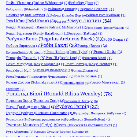
Рейн Уісперс (Raine Whispers)
(3)
Рейнбоу Деш
(2)
Рейнольд Еккард (Reynold Eckhart)
(1)
Рейндоттір (Rhinedottir)
(0)
Рейнхард ван Астрея
(2)
Рейчел Рот (Рейвен)
(1)
Рейчел Елізабет Дер
(0)
Ремус Люпин
(54)
Рекі К'ян (Reki Kyan)
(8)
Рем
(0)
Рендл Макмерфі (Randle Patrick McMurphy)
(1)
Рене Уокер (Renee Walker)
(0)
Ренлі Баратеон (Renly Baratheon)
(1)
Реттреп (Rattrap)
(1)
Реґулус Блек (Regulus Arcturus Black)
(23)
Робб Старк
(1)
Робін Баклі
(26)
Роберт Баратеон
(1)
Ровер (Rover)
(2)
Розалі Хейл
(3)
Роза Тайлер (Rose Tyler)
(1)
Роджер Тейлор (Queen)
(0)
Розарія (Rosaria)
(5)
Рок Лі (Rock Lee)
(3)
Роксана Візлі
(1)
Роксі Мігурдія (Roxy Migurdia)
(1)
Роксі Ріхтер (Roxy Richter)
(1)
Роланд Вімблдон
(1)
Рокі (Моллі Мун)
(0)
Роланд Дюпен
(0)
Роман Воїнов
(1)
Рома Руденко (Університет Чупарського)
(0)
Роман Дебрін (Schmalgauzen)
(1)
Ромео Монтеккі
(2)
Роман Щербан
(0)
Рон Візлі
(0)
Рональд Візлі (Ronald Bilius Weasley)
(78)
Ророноа Зоро (Roronoa Zoro)
(2)
Росвааль Л. Матерс
(0)
Рубеус Геґрід
(27)
Роуз Ґрейнджер-Візлі
(4)
Рудеус Грейрат (Rudeusu Gureiratto)
(1)
Рудольфус Лестранж
(0)
Рунаан
(0)
Русалонька (Рибалчина русалонька)
(0)
Русе Болтон (Roose Bolton)
(0)
Руслан Маяков (Слід)
(9)
Рута (Книжки та кістяний пил)
(1)
Рута Абрамова
(0)
Рьоомен Сукуна (Ryomen Sukuna)
(0)