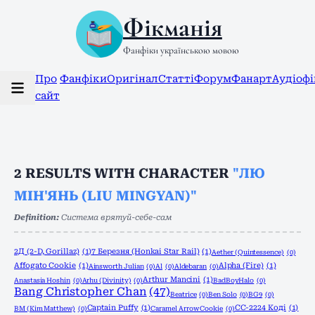
Фікманія
Фанфіки українською мовою
Про
Фанфіки
Оригінал
Статті
Форум
Фанарт
Аудіоф
сайт
2
RESULTS WITH CHARACTER
"ЛЮ
МІН'ЯНЬ (LIU MINGYAN)"
Definition:
Система врятуй-себе-сам
2Д (2-D, Gorillaz)
(1)
7 Березня (Honkai Star Rail)
(1)
Aether (Quintessence)
(0)
Affogato Cookie
(1)
Alpha (Fire)
(1)
Ainsworth Julian
(0)
Al
(0)
Aldebaran
(0)
Arthur Mancini
(1)
Anastasia Hoshin
(0)
Arhu (Divinity)
(0)
BadBoyHalo
(0)
Bang Christopher Chan
(47)
Beatrice
(0)
Ben Solo
(0)
BG9
(0)
Captain Puffy
(1)
CC-2224 Коді
(1)
BM (Kim Matthew)
(0)
Caramel Arrow Cookie
(0)