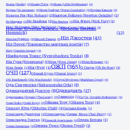
Ноель (Noelle)
(0)
Номер П'ять
(0)
Номи (Little Nightmares)
(0)
Норма (Ти зможеш)
(0)
Норн Грейрат (Norun Gureiratto)
(0)
Норіакі Какьоін
(0)
Ньютон Ґейзлер (Newton Geiszler)
(3)
Нохара Рін (Rin Nohara)
(2)
Нє Хвайсан
(2)
Нік Ф'юрі (Nick Fury)
(2)
Нє Міндзюе
(0)
Нік Маслов
(0)
Ніко Моіланен (Niko Moilanen)
(1)
Ніко Сасакі (Niko Sasaki)
(0)
Ніколас Естебан Хеммік (Nicholas Esteban
Hemmick)
(13)
Ніл Джостен
(43)
Ніколас Руффіло
(0)
Ніколаї Ланцов
(0)
Ніл Перрі (Товариство мертвих поетів)
(7)
Нілу (Genshin Impact)
(0)
Німфадора Тонкс (Nymphadora Tonks)
(8)
Нін Гуан (Ningguang)
(3)
Ніна (Nina Jones)
(1)
Ніна Вільямс
(1)
ОЖП
(365)
Нія (Nya)
(4)
Ніна Зенік
(1)
О Сехун (Oh Se Hun)
(2)
ОЧП
(127)
Обанай Ігуро (Obanai Iguro)
(1)
Обі-Ван Кенобі (Obi-Wan Kenobi)
(0)
Огурі Мусітаро (Mushitaro Oguri)
(0)
Ода Сакуноске (Sakunosuke Oda)
(8)
Одинадцять
(17)
Одинадцятий Доктор
(8)
Ожинозір
(1)
Одноразник (Лоракс (The Lorax))
(0)
Оз (Oz, Ozvaldo Hrafnavins)
(0)
Ойкава Тору (Oikawa Toru)
(4)
Озакі Койо (Ozaki Koyo)
(0)
Оккоцу Юта (Okkotsu Utah)
(4)
Октавія Блейк
(1)
Олександр Дмитрієв
(1)
Олександра (Сирин, Moon Chai Story)
(1)
Олена Бєлова
(3)
Олександра Гонтар
(2)
Олексій Арестович
(0)
Оленна Тірел (Olenna Tyrell)
(3)
Олена Зеленська
(0)