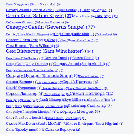
Сато Мацудзака (Satou Matsuzaka)
(0)
Сатору Акаші (Satoru Akashi, Super Sentai)
(1)
Сатору Годжо
(1)
Сатін Кріз (Satine Kryze)
(27)
Саю (Sayu)
(1)
Саша Браус
(0)
Себастьян Міхаеліс (Sebastian Michaelis)
(0)
Северус Снейп (Severus Snape)
(77)
Седі Сінк (Sadie Sink)
(1)
Седрік Діґорі (Cedric Diggory)
(0)
Сейшу Інуї
(0)
Селеста Летта Стаард
(1)
Сем
(2)
Сем (Доля: Сага Вінкс)
(0)
Сем Вілсон (Sam Wilson)
(5)
Сем Вінчестер (Sam Winchester)
(34)
Семвел Тарлі
(1)
Семен Палій
(1)
Сем Еліот (The Society)
(0)
Сенд (Сен) (Only Friends)
(1)
Сенджу Акаші (Senju Akashi)
(2)
Сенджу Хашірама (Hashirama Senju)
(0)
Сенджу Цунаде (Tsunade Senju)
(9)
Сенку Ішігамі
(0)
Сергій Притула
(4)
Серана (Serana)
(1)
Сергій Іванов
(0)
Сергій Стерненко
(1)
Сергій Чирков
(0)
Серо Ханта (Hanta Sero)
(0)
Симон Петлюра
(12)
Серсея Ланістер
(4)
Сестра Беатріс
(0)
Скай Міллер (Skye Miller)
(1)
Скайлор Чен
(1)
Син Цю
(0)
Синьора
(0)
Сквізґаар Сквіґельф
(3)
Скар (Scar)
(0)
Скарамуча (Scaramuccia)
(0)
Скорпіус Мелфой
(9)
Скорпіус Гіперіон Малфой
(1)
Скот Рід (Scott Reed)
(1)
Скотт Ленг (Scott Lang)
(0)
Скотт МакКолл (Scott McCall)
(3)
Скотт Пілігрим (Scott Pilgrim)
(1)
Скід (Spooky month)
(1)
Славко Беркута
(2)