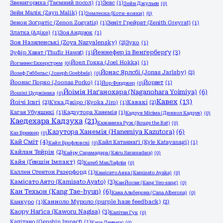
Звенигориха (Таємний посол)
(1)
Зевс
(1)
Зейн Джульєн
(0)
Зейн Малік (Zayn Malik)
(1)
Землеока (Коти-вояки)
(0)
Зенон Зоґратіс (Zenon Zogratis)
(1)
Зеніт Грейрат (Zenith Greyrat)
(1)
Златка (Адіке)
(1)
Зоя Андрюк
(1)
Зоя Назяленські (Zoya Nazyalensky)
(2)
Зуко
(1)
Йеннефер із Венґерберґу
(3)
Зуфір Хават (Thufir Hawat)
(1)
Йоел Гокка (Joel Hokka)
(1)
Йоганнес Еккерстрем
(0)
Йонас Ярлсбі (Jonas Jarlsby)
(2)
Йозеф Геббельс (Joseph Goebbels)
(0)
Йоонас Порко (Joonas Porko)
(1)
Йорвет
(1)
Йор Форджер
(0)
Йоімія Наґанохара (Naganohara Yoimiya)
(6)
Йошікі Цуджінака
(0)
Кавех
(13)
Йоічі Ісагі
(2)
К'єка Джіро (Kyoka Jiro)
(1)
Кавакі
(2)
Кагая Убуяшикі
(1)
Кадзутора Ханемія
(1)
Кадзуя Місіма (Диявол Кадзуя)
(0)
Каедехара Кадзуха
(21)
Кажаниха Руж (Rouge the Bat)
(0)
Казутора Ханемія (Hanemiya Kazutora)
(6)
Каз Бреккер
(0)
Кай Сміт
(4)
Кайл Катаянаґі (Kyle Katayanagi)
(1)
Кайл Брофловскі
(0)
Кайлан Тейрін
(2)
Кайру Сарамадара (Kairu Saramadara)
(0)
Кайя (Ґеншін Імпакт)
(2)
Калеб МакЛафлін
(0)
Каллен Стентон Разерфорд
(1)
Камісато Аяка (Kamisato Ayaka)
(0)
Камісато Аято (Kamisato Ayato)
(3)
Кан Йосан (Kang Yeo-sang)
(0)
Кан Техьон (Kang Tae-hyun)
(6)
Кана Альберона (Cana Alberona)
(0)
Канкуро
(1)
Канноло Муроло (purple haze feedback)
(2)
Каору Наґіса (Kaworu Nagisa)
(3)
Капітан Гук
(0)
Капітано (Genshin Impact)
(1)
Кара Денверс
(0)