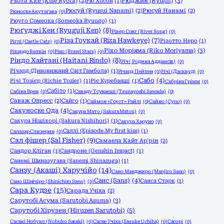
Рюджин (Ryujin)
(3)
Рьота Кісе (Kise Ryota)
(2)
Рю Хосон
(1)
Рюсуй (Ryusui Nanami)
(2)
Рюсуй Нанамі
(2)
Рюноске Акутаґава
(0)
Рюуго Сомеока (Someoka Ryuugo)
(1)
Рюґуджі Кен (Ryuguji Ken)
(8)
Рівер Сонг (River Song)
(0)
Різа Гоукай (Riza Hawkeye)
(7)
Різотто Неро
(1)
Ріглі (Castle Cats)
(0)
Ріко Моріяма (Riko Moriyama)
(3)
Рікардо Велкін
(0)
Ріко (Brawl Stars)
(0)
Ріндо Хайтані (Haitani Rindo)
(8)
Річ ( Родина Аддамсів)
(0)
Річард (Дивовижний Світ Гамбола)
(1)
Річард Пейпен
(0)
Річі (Дасквуд)
(0)
Сабо
(4)
Річі Тозієр (Richie Tozier)
(1)
Ріє Куребаяші
(1)
Сабріна Грімм
(0)
Сабіто
(1)
Сабіна Врен
(0)
Саваду Тсунаєші (Tsunayoshi Sawada)
(0)
Саваж Опресс
(2)
Сайго
(1)
Саймон «Гоуст» Райлі
(0)
Сайно (Cyno)
(0)
Сакуноске Ода
(4)
Сакура Мато (Sakura Matou)
(0)
Сакура Нішіхорі (Sakura Nishihori)
(1)
Сакура Харуно
(0)
Саллі (Episode.My first kiss)
(1)
Салазар Слизерин
(0)
Сал фішер (Sal Fisher)
(9)
Самаела Кайт Ар'рін
(2)
Сандор Кліган
(1)
Сандроне (Genshin Impact)
(1)
Санемі Шиназугава (Sanemi Shinazuga)
(1)
Санзу (Акаші) Харучійо
(14)
Сано Манджиро (Manjiro Sano)
(0)
Санс (Sans)
(4)
Санса Старк
(1)
Сано Шінічіро (Shinichiro Sano)
(0)
Сара Кудзе
(15)
Сарада Учіха
(2)
Сарутобі Асума (Sarutobi Asuma)
(3)
Сарутобі Хірузен (Hiruzen Sarutobi)
(5)
Сасакі Нобуко (Nobuko Sasaki)
(0)
Саске Учіха (Sasuke Uchiha)
(0)
Сасорі
(0)