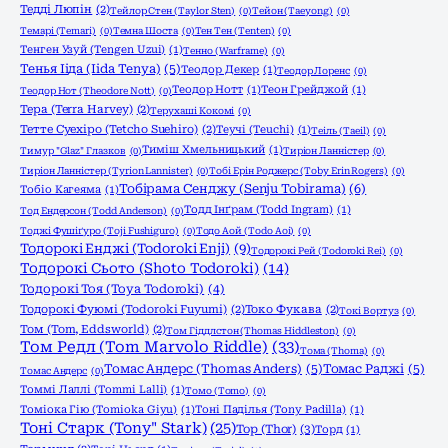
Тедді Люпін
(2)
Тейлор Стен (Taylor Sten)
(0)
Тейон (Taeyong)
(0)
Темарі (Temari)
(0)
Темна Шоста
(0)
Тен Тен (Tenten)
(0)
Тенген Узуй (Tengen Uzui)
(1)
Тенно (Warframe)
(0)
Тенья Ііда (Iida Tenya)
(5)
Теодор Декер
(1)
Теодор Лоренс
(0)
Теодор Нотт
(1)
Теон Грейджой
(1)
Теодор Нот (Theodore Nott)
(0)
Тера (Terra Harvey)
(2)
Терухаші Кокомі
(0)
Тетте Суехіро (Tetcho Suehiro)
(2)
Теучі (Teuchi)
(1)
Теіль (Taeil)
(0)
Тиміш Хмельницький
(1)
Тимур "Glaz" Глазков
(0)
Тиріон Ланністер
(0)
Тиріон Ланністер (Tyrion Lannister)
(0)
Тобі Ерін Роджерс (Toby Erin Rogers)
(0)
Тобірама Сенджу (Senju Tobirama)
(6)
Тобіо Кагеяма
(1)
Тодд Інґрам (Todd Ingram)
(1)
Тод Ендерсон (Todd Anderson)
(0)
Тоджі Фушіґуро (Toji Fushiguro)
(0)
Тодо Аой (Todo Aoi)
(0)
Тодорокі Енджі (Todoroki Enji)
(9)
Тодорокі Рей (Todoroki Rei)
(0)
Тодорокі Сьото (Shoto Todoroki)
(14)
Тодорокі Тоя (Toya Todoroki)
(4)
Тодорокі Фуюмі (Todoroki Fuyumi)
(2)
Токо Фукава
(2)
Токі Вортуз
(0)
Том (Tom, Eddsworld)
(2)
Том Гіддлстон (Thomas Hiddleston)
(0)
Том Редл (Tom Marvolo Riddle)
(33)
Тома (Thoma)
(0)
Томас Андерс (Thomas Anders)
(5)
Томас Раджі
(5)
Томас Андерс
(0)
Томмі Лаллі (Tommi Lalli)
(1)
Томо (Tomo)
(0)
Томіока Гію (Tomioka Giyu)
(1)
Тоні Паділья (Tony Padilla)
(1)
Тоні Старк (Tony" Stark)
(25)
Тор (Thor)
(3)
Торд
(1)