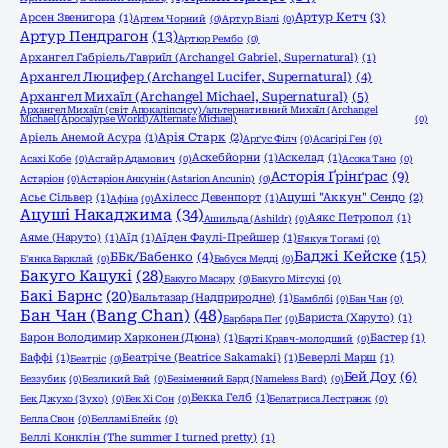
Артур Кетч
(3)
Арсен Звенигора
(1)
Артем Чорний
(0)
Артур Візлі
(0)
Артур Пендрагон
(13)
Артюр Рембо
(0)
Архангел Габріель/Гавриїл (Archangel Gabriel, Supernatural)
(1)
Архангел Люцифер (Archangel Lucifer, Supernatural)
(4)
Архангел Михаїл (Archangel Michael, Supernatural)
(5)
Архангел Михаїл (світ Апокаліпсису)/альтернативний Михаїл (Archangel
Michael (Apocalypse World)/Alternate Michael)
(0)
Аріель Анемой Асура
(1)
Арія Старк
(2)
Арґус Філч
(0)
Асагірі Ген
(0)
Аскебйорни
(1)
Аскелад
(1)
Асахі Кобе
(0)
Асгайр Адамович
(0)
Асока Тано
(0)
Асторія Ґрінґрас
(9)
Астаріон
(0)
Астаріон Анкунін (Astarion Ancunin)
(0)
Асьє Сільвер
(1)
Ахілесс Девенпорт
(1)
Ацуші "Аккун" Сендо
(2)
Афіна
(0)
Ацуші Накаджима
(34)
Аякс Петропол
(1)
Ашильда (Ashildr)
(0)
Аяме (Наруто)
(1)
Аїд
(1)
Аїден Фаулі-Прейшер
(1)
Б'якуя Тогамі
(0)
Баджі Кейске
(15)
ББк/Бабенко
(4)
Б'янка Барклай
(0)
Бабуся Медді
(0)
Бакуго Кацукі
(28)
Бакуго Масару
(0)
Бакуго Мітсукі
(0)
Бакі Барнс
(20)
Бальтазар (Надприродне)
(1)
Бамблбі
(0)
Бан Чан
(0)
Бан Чан (Bang Chan)
(48)
Бариста (Харуто)
(1)
Барбара Пеґ
(0)
Барон Володимир Харконен (Дюна)
(1)
Бастер
(1)
Барті Кравч-молодший
(0)
Баффі
(1)
Беатріче (Beatrice Sakamaki)
(1)
Беверлі Марш
(1)
Беатріс
(0)
Бей Доу
(6)
Беззубик
(0)
Безликий Бай
(0)
Безіменний Бард (Nameless Bard)
(0)
Бекка Гелб
(1)
Бек Джухо (Зухо)
(0)
Бек Хі Сон
(0)
Белатриса Лестранж
(0)
Белла Свон
(0)
Белламі Блейк
(0)
Беллі Конклін (The summer I turned pretty)
(1)