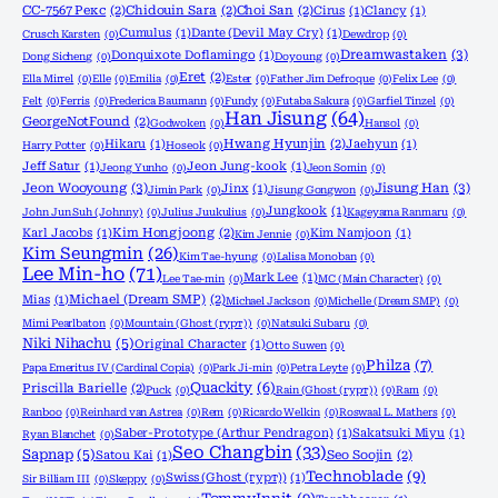
CC-7567 Рекс
(2)
Chidouin Sara
(2)
Choi San
(2)
Cirus
(1)
Clancy
(1)
Cumulus
(1)
Dante (Devil May Cry)
(1)
Crusch Karsten
(0)
Dewdrop
(0)
Dreamwastaken
(3)
Donquixote Doflamingo
(1)
Dong Sicheng
(0)
Doyoung
(0)
Eret
(2)
Ella Mirrel
(0)
Elle
(0)
Emilia
(0)
Ester
(0)
Father Jim Defroque
(0)
Felix Lee
(0)
Felt
(0)
Ferris
(0)
Frederica Baumann
(0)
Fundy
(0)
Futaba Sakura
(0)
Garfiel Tinzel
(0)
Han Jisung
(64)
GeorgeNotFound
(2)
Godwoken
(0)
Hansol
(0)
Hikaru
(1)
Hwang Hyunjin
(2)
Jaehyun
(1)
Harry Potter
(0)
Hoseok
(0)
Jeff Satur
(1)
Jeon Jung-kook
(1)
Jeong Yunho
(0)
Jeon Somin
(0)
Jeon Wooyoung
(3)
Jisung Han
(3)
Jinx
(1)
Jimin Park
(0)
Jisung Gongwon
(0)
Jungkook
(1)
John Jun Suh (Johnny)
(0)
Julius Juukulius
(0)
Kageyama Ranmaru
(0)
Karl Jacobs
(1)
Kim Hongjoong
(2)
Kim Namjoon
(1)
Kim Jennie
(0)
Kim Seungmin
(26)
Kim Tae-hyung
(0)
Lalisa Monoban
(0)
Lee Min-ho
(71)
Mark Lee
(1)
Lee Tae-min
(0)
MC (Main Character)
(0)
Mias
(1)
Michael (Dream SMP)
(2)
Michael Jackson
(0)
Michelle (Dream SMP)
(0)
Mimi Pearlbaton
(0)
Mountain (Ghost (гурт))
(0)
Natsuki Subaru
(0)
Niki Nihachu
(5)
Original Character
(1)
Otto Suwen
(0)
Philza
(7)
Papa Emeritus IV (Cardinal Copia)
(0)
Park Ji-min
(0)
Petra Leyte
(0)
Quackity
(6)
Priscilla Barielle
(2)
Puck
(0)
Rain (Ghost (гурт))
(0)
Ram
(0)
Ranboo
(0)
Reinhard van Astrea
(0)
Rem
(0)
Ricardo Welkin
(0)
Roswaal L. Mathers
(0)
Saber-Prototype (Arthur Pendragon)
(1)
Sakatsuki Miyu
(1)
Ryan Blanchet
(0)
Seo Changbin
(33)
Sapnap
(5)
Satou Kai
(1)
Seo Soojin
(2)
Technoblade
(9)
Swiss (Ghost (гурт))
(1)
Sir Billiam III
(0)
Skeppy
(0)