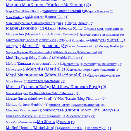
Марлін МакКіннон (Marlene McKinnon)
(8)
Мартин Спихальський
(1)
Марсі Стал (Marci Stahl)
(0)
Мартін Блеквуд
(0)
Марінетт Дюпен-Чен
(1)
Марі Вінфілд
(0)
Марічка Гутенюк (Тіні забутих предків)
(0)
Марія (Сирин)
(0)
Марія Дяченко
(11)
Марія Небесна (Слід)
(2)
Марія Хілл (Maria Hill)
(0)
Масумі Іно (Masumi Ino)
(1)
Матаяс Гельвар
(1)
Мати Норми (Ти зможеш)
(0)
Маффет (Muffet)
(3)
Маттео (Episode.My first kiss)
(2)
Матчі Комачіне
(0)
Маша Єфросиніна
(8)
Мацурі
(1)
Маґнус Гаммерсміт
(0)
Мегуру Бачіра
(0)
Медуза Горгона (Fate/stay night)
(0)
Мей Нянцзин (Mei Nianqing)
(0)
Мей Паркер (May Parker)
(3)
Мейбл Пайнс
(1)
Мейлі (Книжки та кістяний пил)
(1)
Мелюзина
(0)
Мелісандра (Melisandre)
(0)
Мерлін (Merlin)
(16)
Меркуціо
(1)
Мерріль (Dragon Age)
(0)
Мерфій
(0)
Мері Макдональд (Mary Macdonald)
(12)
Метт (Eddsworld)
(0)
Меттатон (Mettaton)
(1)
Метт Волст
(0)
Метью Донован Бойд (Matthew Donovan Boyd)
(9)
Метью Мердок (Matthew Michael "Matt" Murdock)
(0)
Метью Пател (Matthew Patel)
(1)
Меґ Томас (Meg Thomas)
(2)
Меґідо (prince Megido)
(1)
Микола Гоголь
(0)
Микола Зирянов
(0)
Мирослава (Сирин, Moon Chai Story)
(6)
Микола Хвильовий
(1)
Михайло Матюхін (Schmalgauzen)
(1)
Михайло Рудь
(1)
Мо Жань
(8)
Мо Сі
(1)
Михайль Семенко
(0)
Мобей Цзюнь (Mobei Jun)
(4)
Моллі Візлі ІІ
(1)
Моллі Мун
(1)