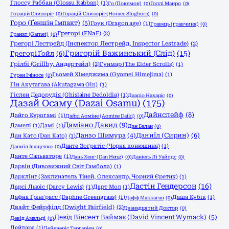
Глоссу Раббан (Glossu Rabban)
(1)
Го (Покемон)
(0)
Голлі Манро
(0)
Горацій Слизоріг
(0)
Горацій Слизоріг (Horace Slughorn)
(0)
Горо (Ґеншін Імпакт)
(5)
Гоук (Dragon age)
(1)
Гравець (гравчиня)
(0)
Грегорі (FNaF)
(2)
Гранат (Garnet)
(0)
Грегорі Лестрейд (Інспектор Лестрейд, Inspector Lestrade)
(2)
Григорій Важинський (Слід)
(15)
Грегорі Ґойл
(6)
Грілбі (Grillby, Андертейл)
(2)
Гунмар (The Elder Scrolls)
(1)
Гьомей Хімеджима (Gyomei Himejima)
(1)
Гурен Ічіносе
(0)
Гін Акутаґава (Akutagawa Gin)
(1)
Гіслен Дедорудія (Ghislaine Dedoldia)
(1)
Дааріо Нахаріс
(0)
Дазай Осаму (Dazai Osamu)
(175)
Дайнслейф
(8)
Дайго Курогамі
(1)
Дайкі Аоміне (Aomine Daiki)
(0)
Даміано Давид
(9)
Дамелі
(1)
Дамі
(1)
Дан Балан
(0)
Даниїл (Сирин)
(6)
Данзо Шимура
(4)
Дан Като (Dan Katо)
(1)
Данте Зоґратіс (Чорна конюшина)
(1)
Даниїл Іващенко
(0)
Данте Сальваторе
(1)
Дань Хенг (Dan Heng)
(0)
Даніель Лі Уайлдс
(0)
Дарвін (Дивовижний Світ Гамбола)
(1)
Дарклінг (Заклинатель Тіней, Олександр, Чорний Єретик)
(1)
Дастін Гендерсон
(16)
Дарсі Льюіс (Darcy Lewis)
(1)
Дарт Мол
(1)
Дафна Ґрінґрасс (Daphne Greengrass)
(1)
Даша Кубік
(1)
Дафф Маккаган
(0)
Двайт Фейрфілд (Dwight Fairfield)
(2)
Дванадцятий Доктор
(0)
Девід Вінсент Ваймак (David Vincent Wymack)
(5)
Девід Амальді
(0)
Дейдара
(1)
Дейенеріс Таргарієн
(0)