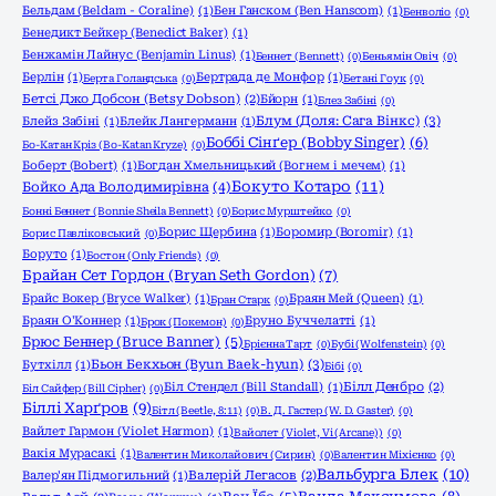
Бельдам (Beldam - Coraline)
(1)
Бен Ганском (Ben Hanscom)
(1)
Бенволіо
(0)
Бенедикт Бейкер (Benedict Baker)
(1)
Бенжамін Лайнус (Benjamin Linus)
(1)
Беннет (Bennett)
(0)
Беньямін Овіч
(0)
Берлін
(1)
Бертрада де Монфор
(1)
Берта Голандська
(0)
Бетані Гоук
(0)
Бетсі Джо Добсон (Betsy Dobson)
(2)
Бйорн
(1)
Блез Забіні
(0)
Блум (Доля: Сага Вінкс)
(3)
Блейз Забіні
(1)
Блейк Лангерманн
(1)
Боббі Сінґер (Bobby Singer)
(6)
Бо-Катан Кріз (Bo-Katan Kryze)
(0)
Боберт (Bobert)
(1)
Богдан Хмельницький (Вогнем і мечем)
(1)
Бокуто Котаро
(11)
Бойко Ада Володимирівна
(4)
Бонні Беннет (Bonnie Sheila Bennett)
(0)
Борис Мурштейко
(0)
Борис Щербина
(1)
Боромир (Boromir)
(1)
Борис Павліковський
(0)
Боруто
(1)
Бостон (Only Friends)
(0)
Брайан Сет Гордон (Bryan Seth Gordon)
(7)
Брайс Вокер (Bryce Walker)
(1)
Браян Мей (Queen)
(1)
Бран Старк
(0)
Браян О'Коннер
(1)
Бруно Буччелатті
(1)
Брок (Покемон)
(0)
Брюс Беннер (Bruce Banner)
(5)
Брієнна Тарт
(0)
Бубі (Wolfenstein)
(0)
Бьон Бекхьон (Byun Baek-hyun)
(3)
Бутхілл
(1)
Бібі
(0)
Біл Стендел (Bill Standall)
(1)
Білл Денбро
(2)
Біл Сайфер (Bill Cipher)
(0)
Біллі Харґров
(9)
Бітл (Beetle, 8:11)
(0)
В. Д. Гастер (W. D. Gaster)
(0)
Вайлет Гармон (Violet Harmon)
(1)
Вайолет (Violet, Vi (Arcane))
(0)
Вакія Мурасакі
(1)
Валентин Миколайович (Сирин)
(0)
Валентин Міхієнко
(0)
Вальбурга Блек
(10)
Валер'ян Підмогильний
(1)
Валерій Легасов
(2)