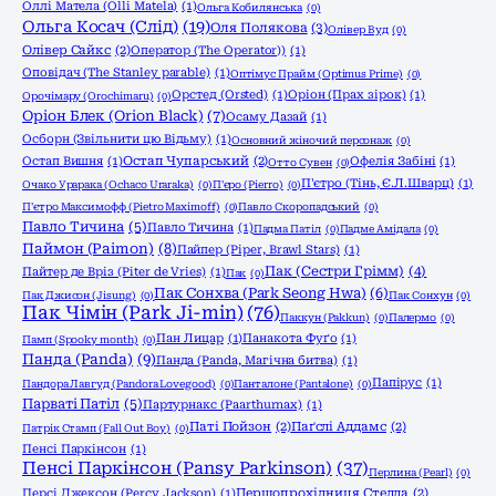
Оллі Матела (Olli Matela)
(1)
Ольга Кобилянська
(0)
Ольга Косач (Слід)
(19)
Оля Полякова
(3)
Олівер Вуд
(0)
Олівер Сайкс
(2)
Оператор (The Operator))
(1)
Оповідач (The Stanley parable)
(1)
Оптімус Прайм (Optimus Prime)
(0)
Орстед (Orsted)
(1)
Оріон (Прах зірок)
(1)
Орочімару (Orochimaru)
(0)
Оріон Блек (Orion Black)
(7)
Осаму Дазай
(1)
Осборн (Звільнити цю Відьму)
(1)
Основний жіночий персонаж
(0)
Остап Вишня
(1)
Остап Чупарський
(2)
Офелія Забіні
(1)
Отто Сувен
(0)
П'єтро (Тінь, Є.Л.Шварц)
(1)
Очако Урарака (Ochaco Uraraka)
(0)
П'єро (Pierro)
(0)
П'єтро Максимофф (Pietro Maximoff)
(0)
Павло Скоропадський
(0)
Павло Тичина
(5)
Павло Тичина
(1)
Падма Патіл
(0)
Падме Амідала
(0)
Паймон (Paimon)
(8)
Пайпер (Piper, Brawl Stars)
(1)
Пак (Сестри Грімм)
(4)
Пайтер де Вріз (Piter de Vries)
(1)
Пак
(0)
Пак Сонхва (Park Seong Hwa)
(6)
Пак Джисон (Jisung)
(0)
Пак Сонхун
(0)
Пак Чімін (Park Ji-min)
(76)
Паккун (Pakkun)
(0)
Палермо
(0)
Пан Лицар
(1)
Панакота Фуґо
(1)
Памп (Spooky month)
(0)
Панда (Panda)
(9)
Панда (Panda, Магічна битва)
(1)
Папірус
(1)
Пандора Лавгуд (Pandora Lovegood)
(0)
Панталоне (Pantalone)
(0)
Парваті Патіл
(5)
Партурнакс (Paarthurnax)
(1)
Паті Пойзон
(2)
Паґслі Аддамс
(2)
Патрік Стамп (Fall Out Boy)
(0)
Пенсі Паркінсон
(1)
Пенсі Паркінсон (Pansy Parkinson)
(37)
Перлина (Pearl)
(0)
Персі Джексон (Percy Jackson)
(1)
Першопрохідниця Стелла
(2)