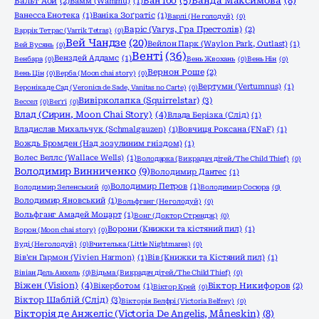
Ванда Максимова
(8)
Ван Їбо
(5)
Вальт Аой
(2)
Вамм (Wammu)
(1)
Ванесса Енотека
(1)
Ваніка Зоґратіс
(1)
Варлі (Не голодуй)
(0)
Варіс (Varys, Гра Престолів)
(2)
Варрік Тетрас (Varrik Tetras)
(0)
Вей Чандзе
(20)
Вейлон Парк (Waylon Park, Outlast)
(1)
Вей Вусянь
(0)
Венті
(36)
Венздей Аддамс
(1)
Венбара
(0)
Вень Жвохань
(0)
Вень Нін
(0)
Вернон Роше
(2)
Вень Цін
(0)
Верба (Moon chai story)
(0)
Вертумн (Vertumnus)
(1)
Вероніка де Сад (Veronica de Sade, Vanitas no Carte)
(0)
Вивірколапка (Squirrelstar)
(3)
Вессел
(0)
Веґґі
(0)
Влад (Сирин, Moon Chai Story)
(4)
Влада Берізка (Слід)
(1)
Владислав Михальчук (Schmalgauzen)
(1)
Вовчиця Роксана (FNaF)
(1)
Вождь Бромден (Над зозулиним гніздом)
(1)
Волес Веллс (Wallace Wells)
(1)
Володарка (Викрадач дітей/The Child Thief)
(0)
Володимир Винниченко
(9)
Володимир Дантес
(1)
Володимир Петров
(1)
Володимир Зеленський
(0)
Володимир Сосюра
(0)
Володимир Яновський
(1)
Вольфганг (Не голодуй)
(0)
Вольфганг Амадей Моцарт
(1)
Вонг (Доктор Стрендж)
(0)
Ворони (Книжки та кістяний пил)
(1)
Ворон (Moon chai story)
(0)
Вуді (Не голодуй)
(0)
Вчителька (Little Nightmares)
(0)
Вів'єн Гармон (Vivien Harmon)
(1)
Вів (Книжки та Кістяний пил)
(1)
Вівіан Дель Анхель
(0)
Відьма (Викрадач дітей/The Child Thief)
(0)
Віжен (Vision)
(4)
Вікерботом
(1)
Віктор Никифоров
(2)
Віктор Крей
(0)
Віктор Шаблій (Слід)
(3)
Вікторія Белфрі (Victoria Belfrey)
(0)
Вікторія де Анжеліс (Victoria De Angelis, Måneskin)
(8)