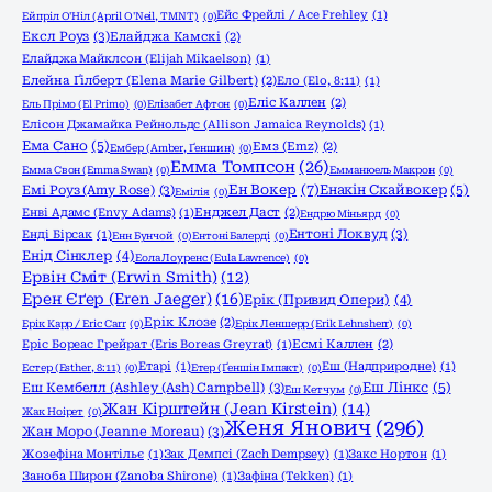
Ейс Фрейлі / Ace Frehley
(1)
Ейпріл О'Ніл (April O'Neil, TMNT)
(0)
Ексл Роуз
(3)
Елайджа Камскі
(2)
Елайджа Майклсон (Elijah Mikaelson)
(1)
Елейна Ґілберт (Elena Marie Gilbert)
(2)
Ело (Elo, 8:11)
(1)
Еліс Каллен
(2)
Ель Прімо (El Primo)
(0)
Елізабет Афтон
(0)
Елісон Джамайка Рейнольдс (Allison Jamaica Reynolds)
(1)
Ема Сано
(5)
Емз (Emz)
(2)
Ембер (Amber, Ґеншин)
(0)
Емма Томпсон
(26)
Емма Свон (Emma Swan)
(0)
Емманюель Макрон
(0)
Ен Вокер
(7)
Емі Роуз (Amy Rose)
(3)
Енакін Скайвокер
(5)
Емілія
(0)
Енві Адамс (Envy Adams)
(1)
Енджел Даст
(2)
Ендрю Міньярд
(0)
Ентоні Локвуд
(3)
Енді Бірсак
(1)
Енн Бунчой
(0)
Ентоні Балерді
(0)
Енід Сінклер
(4)
Еола Лоуренс (Eula Lawrence)
(0)
Ервін Сміт (Erwin Smith)
(12)
Ерен Єґер (Eren Jaeger)
(16)
Ерік (Привид Опери)
(4)
Ерік Клозе
(2)
Ерік Карр / Eric Carr
(0)
Ерік Леншерр (Erik Lehnsherr)
(0)
Еріс Бореас Грейрат (Eris Boreas Greyrat)
(1)
Есмі Каллен
(2)
Етарі
(1)
Еш (Надприродне)
(1)
Естер (Esther, 8:11)
(0)
Етер (Ґеншін Імпакт)
(0)
Еш Кембелл (Ashley (Ash) Campbell)
(3)
Еш Лінкс
(5)
Еш Кетчум
(0)
Жан Кірштейн (Jean Kirstein)
(14)
Жак Ноірет
(0)
Женя Янович
(296)
Жан Моро (Jeanne Moreau)
(3)
Жозефіна Монтільє
(1)
Зак Демпсі (Zach Dempsey)
(1)
Закс Нортон
(1)
Заноба Широн (Zanoba Shirone)
(1)
Зафіна (Tekken)
(1)