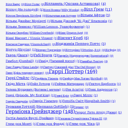
Вілланель (Оксана Астанкова)
(4)
Вілл Баєрс
(0)
Вілл Солас
(0)
Вілл Ґрем
(11)
Віллоу (Не голодуй)
(1)
Віллі Вонка (Willy Wonka)
(0)
Вільям Афтон
(3)
Вілсон Персіваль Хіґсбері
(0)
Вільгельм ван Астрея
(0)
Вільям Джеймс Моріарті
(1)
Вільям Джозеф "Бі-Джі" Бласковіц
(1)
Вільям Леннокс (William Lennox, Трансформери)
(1)
Вільям Овербек (William Overbeck)
(0)
Вінн (Dragon Age)
(0)
Вінсент Креб
(6)
Вінні Вінсент / Vinnie Vinsent
(1)
Вірджинія Пеппер Поттс
(3)
Вінсмок Санджи (Vinsmok Sanji)
(0)
Віртур (Skyrim)
(1)
Вісерис Таргарієн
(0)
Вітторіно (Vittorino, 8:11)
(0)
Віґфрід
(0)
Гаара (Gaara)
(3)
Габі Браун
(3)
Гавриїл (Надприродне (Supernatural)
(0)
Гамбол (Gumball)
(1)
Гамід (Таємний посол)
(1)
Ганнібал Лектер
(0)
Ганс Ланда (Hans Landa)
(0)
Гантер (Совиний дім (The Owl House)
(0)
Гаррі Поттер
(169)
Ганя (Крізь темряву пливу)
(0)
Гаррі Стайлс
(5)
Гарфіель Тінзель
(0)
Гарфілд Мак Логан (БістБой)
(0)
Гвідо Міста
(2)
Гейл Готорн
(1)
Гейтен Матараццо
(1)
Гектор Барбосса
(1)
Гелена Курцевич (Вогнем і мечем)
(1)
Ген Асагірі
(1)
Генк Андерсон
(1)
Генрі (Episode. My first kiss)
(1)
Генрі Міллс
(1)
Генрі Кріл
(0)
Генріх Гіммлер
(1)
Гепзіба Сміт (Hepzibah Smith)
(1)
Генрік Санделін
(0)
Германн Готтліб (Hermann Gottlieb)
(3)
Гермес
(0)
Герміона Ґрейнджер
(148)
Герцог Лєто Атрід (Дюна)
(1)
Гестія Амалія Фаулі-Прейшер
(1)
Гикавка Страхітлива Тріска ІІІ
(0)
Глем-рок Монті
(1)
Глем-рок Фредді
(1)
Глем-рок Чіка
(2)