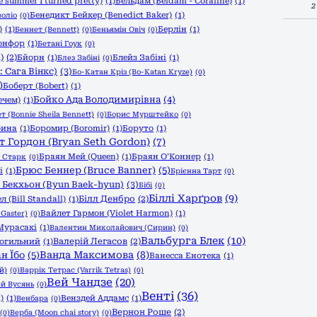
 summer I turned pretty)
(1)
Бельдам (Beldam - Coraline)
(1)
2
Бенедикт Бейкер (Benedict Baker)
(1)
оліо
(0)
)
(1)
Берлін
(1)
Беннет (Bennett)
(0)
Беньямін Овіч
(0)
онфор
(1)
Бетані Гоук
(0)
)
(2)
Бйорн
(1)
Блейз Забіні
(1)
Блез Забіні
(0)
 Сага Вінкс)
(3)
Бо-Катан Кріз (Bo-Katan Kryze)
(0)
)
Боберт (Bobert)
(1)
Бойко Ада Володимирівна
(4)
ечем)
(1)
т (Bonnie Sheila Bennett)
(0)
Борис Мурштейко
(0)
бина
(1)
Боромир (Boromir)
(1)
Боруто
(1)
т Гордон (Bryan Seth Gordon)
(7)
Браян Мей (Queen)
(1)
Браян О'Коннер
(1)
 Старк
(0)
Брюс Беннер (Bruce Banner)
(5)
і
(1)
Брієнна Тарт
(0)
 Бекхьон (Byun Baek-hyun)
(3)
Бібі
(0)
Біллі Харґров
(9)
Білл Денбро
(2)
л (Bill Standall)
(1)
Вайлет Гармон (Violet Harmon)
(1)
 Gaster)
(0)
Мурасакі
(1)
Валентин Миколайович (Сирин)
(0)
Вальбурга Блек
(10)
Валерій Легасов
(2)
могильний
(1)
Ванда Максимова
(8)
н Їбо
(5)
Ванесса Енотека
(1)
й)
(0)
Варрік Тетрас (Varrik Tetras)
(0)
Вей Чандзе
(20)
й Вусянь
(0)
Венті
(36)
)
(1)
Венздей Аддамс
(1)
Венбара
(0)
Вернон Роше
(2)
(0)
Верба (Moon chai story)
(0)