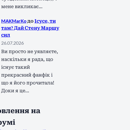
мене викликає…
MAKMarKo
до
Ісусе, ти
там? Дай Стену Маршу
сил
26.07.2026
Ви просто не уявляєте,
наскільки я рада, що
існує такий
прекрасний фанфік і
що я його прочитала!
Доки я це…
влення на
румі