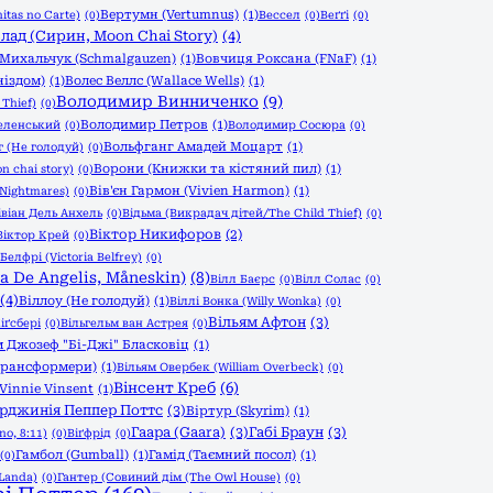
Вертумн (Vertumnus)
(1)
itas no Carte)
(0)
Вессел
(0)
Веґґі
(0)
лад (Сирин, Moon Chai Story)
(4)
Михальчук (Schmalgauzen)
(1)
Вовчиця Роксана (FNaF)
(1)
ніздом)
(1)
Волес Веллс (Wallace Wells)
(1)
Володимир Винниченко
(9)
Thief)
(0)
Володимир Петров
(1)
еленський
(0)
Володимир Сосюра
(0)
Вольфганг Амадей Моцарт
(1)
 (Не голодуй)
(0)
Ворони (Книжки та кістяний пил)
(1)
n chai story)
(0)
Вів'єн Гармон (Vivien Harmon)
(1)
 Nightmares)
(0)
івіан Дель Анхель
(0)
Відьма (Викрадач дітей/The Child Thief)
(0)
Віктор Никифоров
(2)
Віктор Крей
(0)
Белфрі (Victoria Belfrey)
(0)
a De Angelis, Måneskin)
(8)
Вілл Баєрс
(0)
Вілл Солас
(0)
(4)
Віллоу (Не голодуй)
(1)
Віллі Вонка (Willy Wonka)
(0)
Вільям Афтон
(3)
іґсбері
(0)
Вільгельм ван Астрея
(0)
м Джозеф "Бі-Джі" Бласковіц
(1)
 Трансформери)
(1)
Вільям Овербек (William Overbeck)
(0)
Вінсент Креб
(6)
 Vinnie Vinsent
(1)
ірджинія Пеппер Поттс
(3)
Віртур (Skyrim)
(1)
Гаара (Gaara)
(3)
Габі Браун
(3)
no, 8:11)
(0)
Віґфрід
(0)
Гамбол (Gumball)
(1)
Гамід (Таємний посол)
(1)
(0)
Landa)
(0)
Гантер (Совиний дім (The Owl House)
(0)