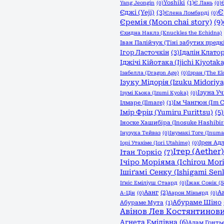
Yoshiki
(1)
Yang Jeongin
(0)
Є Лань
(0)
Є
Єджі (Yeji)
(3)
Єлена Ломбарді
(0)
Єремія (Moon chai story)
(9)
Єхидна Наклз (Knuckles the Echidna)
Іван Палійчук (Тіні забутих предк
Ігор Ласточкін
(3)
Ідалін Клатор
Іджічі Кійотака (Ijichi Kiyotaka
Ізабелла (Dragon Age)
(0)
Ізран (The Eld
Ізуку Мідорія (Izuku Midoriya
Ізуна Уч
Ізумі Кьока (Izumi Kyoka)
(0)
Ім Чангюн (Im 
Ілмаре (Ilmare)
(1)
Імір Фріц (Yumiru Furittsu)
(5)
Іноске Хашибіра (Inosuke Hashibir
Інузука Тейваз
(0)
Інумакі Тоге (Inuma
Ірен Адл
Іорі Утахіме (Iori Utahime)
(0)
Ітер (Aether)
Ітан Торкіо
(7)
Ічіро Моріяма (Ichirou Mor
Ішіґамі Сенку (Ishigami Sen
Іґніс Еміліуш Стаард
(0)
Їжак Сонік (S
Аанг
(2)
А
А-Цін
(0)
Аарон Міньярд
(0)
Абураме Шіно
Абураме Мута
(1)
Авінов Лев Костянтинов
Агнета Емілівна
(6)
Адам Гонть