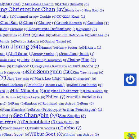
Alpha (Fire)
(1)
Anastasia Hoshin
(0)
Arhu (Divinity)
(0)
ng Christopher Chan
(47)
Beatrice
(0)
Ben Solo
(0)
Puffy
(1)
CC-2224 Коді
(1)
Caramel Arrow Cookie
(0)
)
Choi San
(2)
Cirus
(1)
Clancy
(1)
Cumulus
(1)
Crusch Karsten
(0)
Donquixote Doflamingo
(1)
)
Dong Sicheng
(0)
Doyoung
(0)
Eret
(2)
le
(0)
Emilia
(0)
Ester
(0)
Father Jim Defroque
(0)
Felix Lee
(0)
Fundy
(0)
Futaba Sakura
(0)
Garfiel Tinzel
(0)
Han Jisung
(64)
Hikaru
(1)
Hansol
(0)
Harry Potter
(0)
yun
(1)
Jeff Satur
(1)
Jeon Jung-kook
(1)
Jeong Yunho
(0)
Jisung Han
(3)
Jinx
(1)
imin Park
(0)
Jisung Gongwon
(0)
Jungkook
(1)
Karl Jacobs
(1)
lius
(0)
Kageyama Ranmaru
(0)
Kim Seungmin
(26)
im Namjoon
(1)
Kim Tae-hyung
(0)
(71)
Mark Lee
(1)
Lee Tae-min
(0)
MC (Main Character)
(0)
chael Jackson
(0)
Michelle (Dream SMP)
(0)
Mimi Pearlbaton
(0)
Niki Nihachu
(5)
Original Character
(1)
aru
(0)
Otto Suwen
(0)
Philza
(7)
Priscilla Barielle
(2)
ark Ji-min
(0)
Petra Leyte
(0)
урт))
(0)
Ram
(0)
Ranboo
(0)
Reinhard van Astrea
(0)
Rem
(0)
Saber-Prototype (Arthur Pendragon)
(1)
0)
Ryan Blanchet
(0)
Seo Changbin
(33)
Seo Soojin
(2)
u Kai
(1)
Technoblade
(9)
t (гурт))
(1)
Ten (NCT)
(0)
9)
Tubbo
(7)
Torchbearer
(1)
Tsukiru Yodzu
(1)
Wilbur Soot
(8)
r (Ghost (гурт)
(0)
Wilhelm van Astrea
(0)