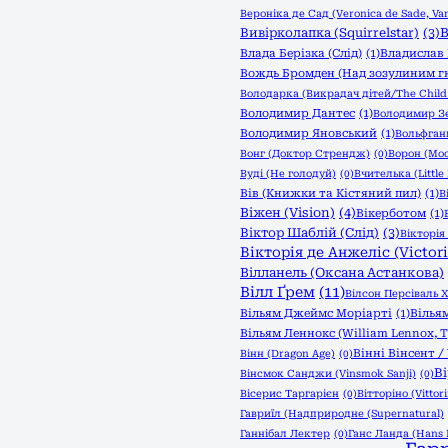
Вероніка де Сад (Veronica de Sade, Van
В
Вивірколапка (Squirrelstar)
(3)
Влада Берізка (Слід)
(1)
Владислав 
Вождь Бромден (Над зозулиним г
Володарка (Викрадач дітей/The Child 
Володимир Дантес
(1)
Володимир З
Володимир Яновський
(1)
Вольфганг
Вонг (Доктор Стрендж)
(0)
Ворон (Moo
Вуді (Не голодуй)
(0)
Вчителька (Little
Вів (Книжки та Кістяний пил)
(1)
В
Віжен (Vision)
(4)
Вікерботом
(1)
Віктор Шаблій (Слід)
(3)
Вікторія 
Вікторія де Анжеліс (Victori
Вілланель (Оксана Астанкова)
Вілл Ґрем
(11)
Вілсон Персіваль Х
Вільям Джеймс Моріарті
(1)
Вілья
Вільям Леннокс (William Lennox,
Вінні Вінсент /
Вінн (Dragon Age)
(0)
В
Вінсмок Санджи (Vinsmok Sanji)
(0)
Вісерис Таргарієн
(0)
Вітторіно (Vittori
Гавриїл (Надприродне (Supernatural)
Ганнібал Лектер
(0)
Ганс Ланда (Hans 