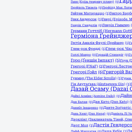
Гар
Ганя (Крізь темряву пливу)
(0)
Гарфіель Тінзель
(0)
Гарфілд Мак Логан
Гейтен Матараццо
(1)
Гектор Барб
Генк Андерсон
(1)
Генрі (Episode. My
Генріх Гіммлер
Генрік Санделін
(0)
Германн Готтліб (Hermann Gottl
Герміона Ґрейндже
Гестія Амалія Фаулі-Прейшер
(1)
Г
Глем-рок Чік
Глем-рок Фредді
(1)
Голлі Манро
(0)
Горацій Слизоріг
(0)
Г
Горо (Ґеншін Імпакт)
(5)
Гоук (
Грегорі (FNaF)
(2)
Грегорі Лестре
Григорій Ва
Грегорі Ґойл
(6)
Гунмар (The Elder Scrolls)
(1)
Гурен 
Гін Акутаґава (Akutagawa Gin)
(1)
Дазай Осаму (Dazai 
Дайн
Дайкі Аоміне (Aomine Daiki)
(0)
Дан Като (Dan Katо)
(
Дан Балан
(0)
Данте Зоґратіс
Даниїл Іващенко
(0)
Дань Хенг (Dan Heng)
(0)
Даніель Лі У
Дарклінг (Заклинатель Тіней, Ол
Дастін Гендерс
Дарт Мол
(1)
Дв
Даша Кубік
(1)
Дафф Маккаган
(0)