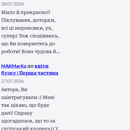
28.07.2026
Мило й прекрасно!!
Піклування, доторки,
всі ці недомовки, ух,
супер) Теж сподіваюсь,
що Ви повернетесь до
роботи! Вона чудова й…
MAKMarKo
до
квіти
бузку | Перша частина
27.07.2026
Авторе, Ви
заінтригували :) Мені
так цікаво, що буде
далі! Одразу
здогадалася, що то за
сусідський хлопець)) У