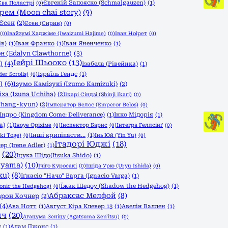
Євгеній Запояско (Schmalgauzen)
(1)
Єва Поластрі
(0)
рем (Moon chai story)
(9)
Єсен
(2)
Єсен (Сирин)
(0)
(0)
Івайзумі Хаджіме (Iwaizumi Hajime)
(0)
Іван Ноірет
(0)
ів)
(1)
Іван Франко
(1)
Іван Яненченко
(1)
н (Edalyn Clawthorne)
(3)
Іейрі Шьооко
(13)
)
(4)
Ізабела (Рівейнка)
(1)
Ізраїль Гендс
(1)
er Scrolls)
(0)
)
(6)
Ізумо Камізукі (Izumo Kamizuki)
(2)
іха (Izuna Uchiha)
(2)
Ікарі Сіндзі (Shinji Ikari)
(0)
Chang-kyun)
(2)
Імператор Белос (Emperor Belos)
(0)
Індро (Kingdom Come: Deliverance)
(1)
Інко Мідорія
(1)
a)
(1)
Іноуе Оріхіме
(0)
Інспектор Барнс
(0)
Інтегра Геллсінґ
(0)
Інші крипіпасти...
(1)
ki Toge)
(0)
Інь Юй (Yin Yu)
(0)
Ітадорі Юджі
(18)
ер (Irene Adler)
(1)
(20)
Іцука Шідо(Itsuka Shido)
(1)
iyama)
(10)
Ічіґо Куросакі
(0)
Ішіда Урю (Uryu Ishida)
(0)
ku)
(8)
Іґнасіо "Начо" Варґа (Ignacio Varga)
(1)
Їжак Шедоу (Shadow the Hedgehog)
(1)
onic the Hedgehog)
(0)
Абраксас Мелфой
(8)
арон Хочнер
(2)
(4)
Ава Нотт
(1)
Август Кіра Клевер 13
(1)
Авелін Валлен
(1)
ич
(20)
Агацума Зеніцу (Agatsuma Zen'itsu)
(0)
є
(1)
Адам Джонс
(1)