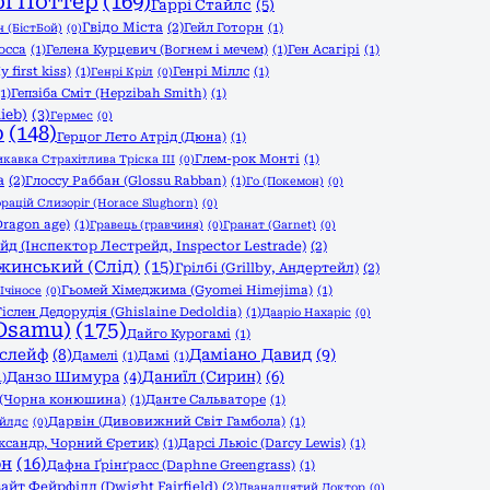
рі Поттер
(169)
Гаррі Стайлс
(5)
Гвідо Міста
(2)
Гейл Готорн
(1)
 (БістБой)
(0)
осса
(1)
Гелена Курцевич (Вогнем і мечем)
(1)
Ген Асагірі
(1)
 first kiss)
(1)
Генрі Міллс
(1)
Генрі Кріл
(0)
(1)
Гепзіба Сміт (Hepzibah Smith)
(1)
ieb)
(3)
Гермес
(0)
р
(148)
Герцог Лєто Атрід (Дюна)
(1)
Глем-рок Монті
(1)
икавка Страхітлива Тріска ІІІ
(0)
а
(2)
Глоссу Раббан (Glossu Rabban)
(1)
Го (Покемон)
(0)
орацій Слизоріг (Horace Slughorn)
(0)
Dragon age)
(1)
Гравець (гравчиня)
(0)
Гранат (Garnet)
(0)
йд (Інспектор Лестрейд, Inspector Lestrade)
(2)
жинський (Слід)
(15)
Грілбі (Grillby, Андертейл)
(2)
Гьомей Хімеджима (Gyomei Himejima)
(1)
Ічіносе
(0)
Гіслен Дедорудія (Ghislaine Dedoldia)
(1)
Дааріо Нахаріс
(0)
Osamu)
(175)
Дайго Курогамі
(1)
слейф
(8)
Даміано Давид
(9)
Дамелі
(1)
Дамі
(1)
Данзо Шимура
(4)
Даниїл (Сирин)
(6)
1)
 (Чорна конюшина)
(1)
Данте Сальваторе
(1)
Дарвін (Дивовижний Світ Гамбола)
(1)
айлдс
(0)
ександр, Чорний Єретик)
(1)
Дарсі Льюіс (Darcy Lewis)
(1)
он
(16)
Дафна Ґрінґрасс (Daphne Greengrass)
(1)
айт Фейрфілд (Dwight Fairfield)
(2)
Дванадцятий Доктор
(0)