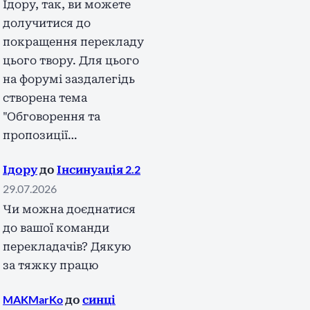
Ідору, так, ви можете
долучитися до
покращення перекладу
цього твору. Для цього
на форумі заздалегідь
створена тема
"Обговорення та
пропозиції…
Ідору
до
Інсинуація 2.2
29.07.2026
Чи можна доєднатися
до вашої команди
перекладачів? Дякую
за тяжку працю
MAKMarKo
до
синці