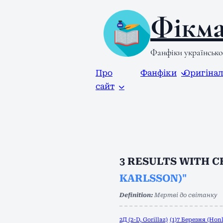
Фікма
Фанфіки українськ
Про
Фанфіки
Оригіна
сайт
3
RESULTS WITH 
KARLSSON)"
Definition:
Мертві до світанку
2Д (2-D, Gorillaz)
(1)
7 Березня (Honk