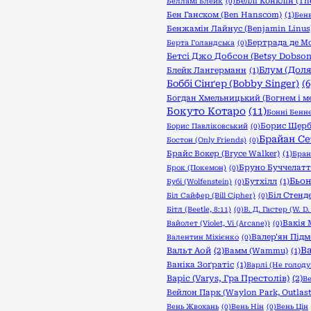
Беллі Конклін (The
Белламі Блейк
(0)
Бен Ганском (Ben Hanscom)
(1)
Бенв
Бенжамін Лайнус (Benjamin Linus
Бертрада де М
Берта Голандська
(0)
Бетсі Джо Добсон (Betsy Dobson
Блум (Доля:
Блейк Лангерманн
(1)
Боббі Сінґер (Bobby Singer)
(6
Богдан Хмельницький (Вогнем і м
Бокуто Котаро
(11)
Бонні Бенне
Борис Щер
Борис Павліковський
(0)
Брайан Се
Бостон (Only Friends)
(0)
Брайс Вокер (Bryce Walker)
(1)
Бран
Бруно Буччелатт
Брок (Покемон)
(0)
Бьон
Бутхілл
(1)
Бубі (Wolfenstein)
(0)
Біл Стенде
Біл Сайфер (Bill Cipher)
(0)
Бітл (Beetle, 8:11)
(0)
В. Д. Гастер (W. D.
Вакія 
Вайолет (Violet, Vi (Arcane))
(0)
Валер'ян Під
Валентин Міхієнко
(0)
Ва
Вальт Аой
(2)
Вамм (Wammu)
(1)
Ваніка Зоґратіс
(1)
Варлі (Не голоду
Варіс (Varys, Гра Престолів)
(2)
Ве
Вейлон Парк (Waylon Park, Outlast
Вень Жвохань
(0)
Вень Нін
(0)
Вень Цін