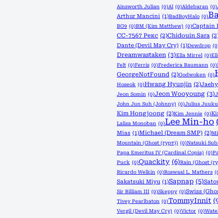
Ainsworth Julian
(0)
Al
(0)
Aldebaran
(0)
Ba
Arthur Mancini
(1)
BadBoyHalo
(0)
Captain 
BG9
(0)
BM (Kim Matthew)
(0)
CC-7567 Рекс
(2)
Chidouin Sara
(2
Dante (Devil May Cry)
(1)
Dewdrop
(0
Dreamwastaken
(3)
Ella Mirrel
(0)
El
Felt
(0)
Ferris
(0)
Frederica Baumann
(0)
GeorgeNotFound
(2)
Godwoken
(0)
Hwang Hyunjin
(2)
Jaeh
Hoseok
(0)
Jeon Wooyoung
(3)
Jeon Somin
(0)
J
John Jun Suh (Johnny)
(0)
Julius Juuku
Kim Hongjoong
(2)
K
Kim Jennie
(0)
Lee Min-ho
Lalisa Monoban
(0)
Michael (Dream SMP)
(2)
Mias
(1)
Mi
Mountain (Ghost (гурт))
(0)
Natsuki Sub
Papa Emeritus IV (Cardinal Copia)
(0)
P
Quackity
(6)
Puck
(0)
Rain (Ghost (г
Ricardo Welkin
(0)
Roswaal L. Mathers
(
Sapnap
(5)
Sakatsuki Miyu
(1)
Sato
Swiss (Ghos
Sir Billiam III
(0)
Skeppy
(0)
TommyInnit
(
Tivey Pearlbaton
(0)
Vergil (Devil May Cry)
(0)
Victor
(0)
Wate