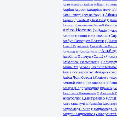
Адам Мілліґан (Adam Milligan, Superna
Адріан Агрест
(2)
Адріан Нотт
(1)
Айзав
Айві Белфрі (Ivy Belfrey)
(1)
Айріс (Episode.My first kiss)
(1)
Айш
Аккарді Флорентіно (Accardi Florentin
Акіко Йосано
(20)
Акіо Фудоу
Алан (Сир
Акіхіко Накано
(1)
Ал
(0)
Албус Северус Поттер
(5)
Алек
Алексі Каунісвесі (Aleksi Matias Kaunis
Альбед
Алукард
(0)
Аль-Хайтам
(0)
Альбіна Панчук (Слід)
(5)
Альде
Альфонсо (Ти зможеш)
(1)
Альфред
Аліна Старкова (Заклинателька 
Аліса (Університет Чупарського
Аліса Лонґботом
(3)
Алістер
(0)
Ал
Аман
Аманай Ріко (Riko Amanai)
(1)
Амара (Надприродне)
(2)
Аматерас
Анастасія Бачинська
(1)
Анастасія Г
Анатолій Дмитренко (Слід
Андайн
(2)
Анго Сакагучі
(1)
Андерс
Андромеда Тонкс
(1)
Андромеда То
Андрій Андрієнко (Університет