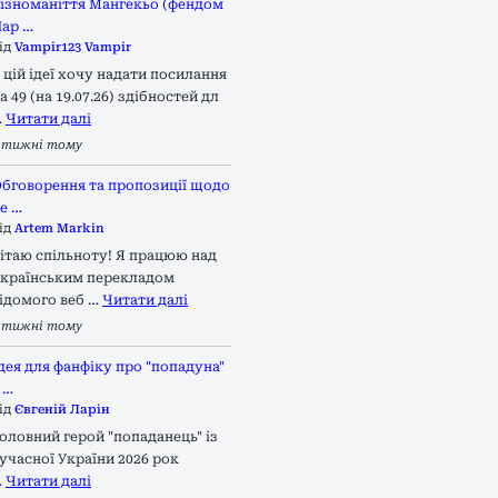
ізноманіття Мангекьо (фендом
ар …
ід
Vampir123 Vampir
 цій ідеї хочу надати посилання
а 49 (на 19.07.26) здібностей дл
…
Читати далі
 тижні тому
бговорення та пропозиції щодо
е …
ід
Artem Markin
ітаю спільноту! Я працюю над
країнським перекладом
ідомого веб …
Читати далі
 тижні тому
дея для фанфіку про "попадуна"
 …
ід
Євгеній Ларін
оловний герой "попаданець" із
учасної України 2026 рок
…
Читати далі