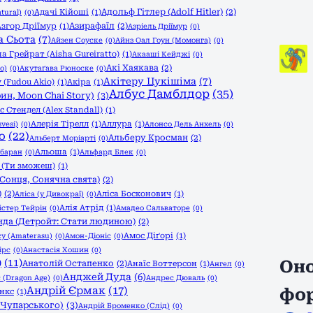
Адольф Гітлер (Adolf Hitler)
(2)
Адачі Кійоші
(1)
tural)
(0)
Азирафаїл
(2)
Азгор Дріїмур
(1)
Азріель Дріїмур
(0)
а Сьота
(7)
Айзен Соуске
(0)
Айнз Оал Гоун (Момонга)
(0)
а Грейрат (Aisha Gureiratto)
(1)
Акааші Кейджі
(0)
Акі Хаякава
(2)
o)
(0)
Акутаґава Рюноске
(0)
Акітеру Цукішіма
(7)
 (Fudou Akio)
(1)
Акіра
(1)
Албус Дамблдор
(35)
ин, Moon Chai Story)
(3)
с Стендел (Alex Standall)
(1)
Алерія Тірелл
(1)
Аллура
(1)
vesi)
(0)
Алонсо Дель Анхель
(0)
о
(22)
Альберу Кросман
(2)
Альберт Моріарті
(0)
Альоша
(1)
баран
(0)
Альфард Блек
(0)
 (Ти зможеш)
(1)
Сонця, Сонячна свята)
(2)
)
(2)
Аліса Босконович
(1)
Аліса (у Дивокраї)
(0)
Алія Атрід
(1)
істер Тейрін
(0)
Амадео Сальваторе
(0)
да (Детройт: Стати людиною)
(2)
Амос Діґорі
(1)
у (Amaterasu)
(0)
Амон-Діоніс
(0)
ірс
(0)
Анастасія Хошин
(0)
)
(11)
Оно
Анатолій Остапенко
(2)
Анаїс Воттерсон
(1)
Ангел
(0)
Анджей Дуда
(6)
 (Dragon Age)
(0)
Андрес Дюваль
(0)
Андрій Єрмак
(17)
фо
нкс
(1)
 Чупарського)
(3)
Андрій Броменко (Слід)
(0)