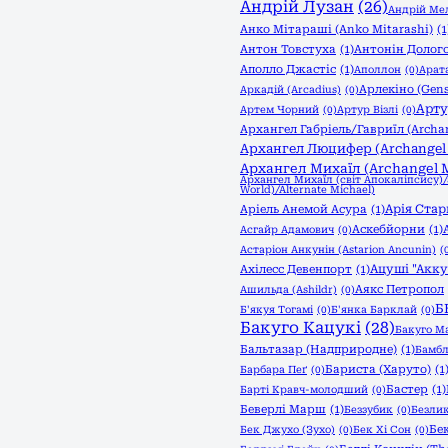
Андрій Лузан
(26)
Андрій Мел
Анко Мітараші (Anko Mitarashi)
(1
Антон Товстуха
(1)
Антонін Долого
Аполло Джастіс
(1)
Аполлон
(0)
Арата
Арлекіно (Gen
Аркадій (Arcadius)
(0)
Арту
Артем Чорний
(0)
Артур Візлі
(0)
Архангел Габріель/Гавриїл (Archan
Архангел Люцифер (Archangel L
Архангел Михаїл (Archangel M
Архангел Михаїл (світ Апокаліпсису)
World)/Alternate Michael)
Арія Стар
Аріель Анемой Асура
(1)
Аскебйорни
(1)
Асгайр Адамович
(0)
Астаріон Анкунін (Astarion Ancunin)
(
Ацуші "Акку
Ахілесс Девенпорт
(1)
Аякс Петропол
Ашильда (Ashildr)
(0)
Б
Б'якуя Тогамі
(0)
Б'янка Барклай
(0)
Бакуго Кацукі
(28)
Бакуго М
Бальтазар (Надприродне)
(1)
Бамбл
Бариста (Харуто)
(1
Барбара Пеґ
(0)
Бастер
(1)
Барті Кравч-молодший
(0)
Беверлі Марш
(1)
Беззубик
(0)
Безли
Бе
Бек Джухо (Зухо)
(0)
Бек Хі Сон
(0)