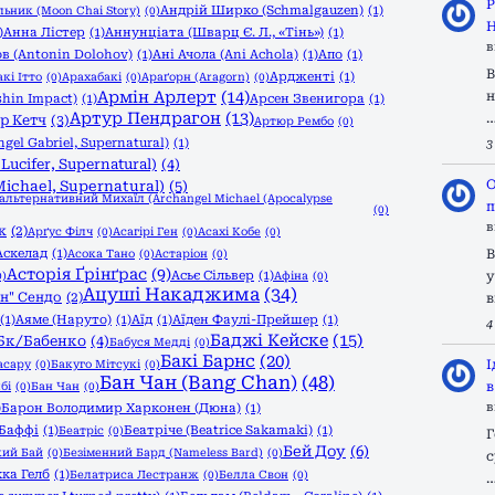
Р
Андрій Ширко (Schmalgauzen)
(1)
ьник (Moon Chai Story)
(0)
Н
)
Анна Лістер
(1)
Аннунціата (Шварц Є. Л., «Тінь»)
(1)
в
в (Antonin Dolohov)
(1)
Ані Ачола (Ani Achola)
(1)
Апо
(1)
В
Ардженті
(1)
кі Ітто
(0)
Арахабакі
(0)
Араґорн (Aragorn)
(0)
Армін Арлерт
(14)
н
shin Impact)
(1)
Арсен Звенигора
(1)
Артур Пендрагон
(13)
р Кетч
(3)
Артюр Рембо
(0)
gel Gabriel, Supernatural)
(1)
3
ucifer, Supernatural)
(4)
О
ichael, Supernatural)
(5)
/альтернативний Михаїл (Archangel Michael (Apocalypse
п
(0)
в
к
(2)
Арґус Філч
(0)
Асагірі Ген
(0)
Асахі Кобе
(0)
Аскелад
(1)
В
Асока Тано
(0)
Астаріон
(0)
Асторія Ґрінґрас
(9)
Асьє Сільвер
(1)
у
0)
Афіна
(0)
Ацуші Накаджима
(34)
н" Сендо
(2)
в
(1)
Аяме (Наруто)
(1)
Аїд
(1)
Аїден Фаулі-Прейшер
(1)
4
Баджі Кейске
(15)
Бк/Бабенко
(4)
Бабуся Медді
(0)
Бакі Барнс
(20)
І
асару
(0)
Бакуго Мітсукі
(0)
Бан Чан (Bang Chan)
(48)
в
бі
(0)
Бан Чан
(0)
в
)
Барон Володимир Харконен (Дюна)
(1)
Баффі
(1)
Беатріче (Beatrice Sakamaki)
(1)
Беатріс
(0)
Г
Бей Доу
(6)
кий Бай
(0)
Безіменний Бард (Nameless Bard)
(0)
с
кка Гелб
(1)
Белатриса Лестранж
(0)
Белла Свон
(0)