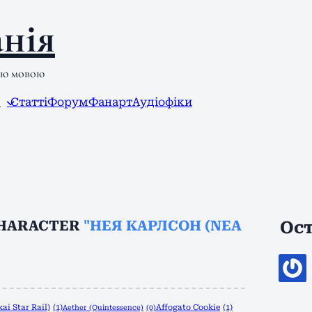
нія
ою мовою
л
Статті
Форум
Фанарт
Аудіофіки
CHARACTER
"НЕЯ КАРЛСОН (NEA
Ост
ai Star Rail)
(1)
Affogato Cookie
(1)
Aether (Quintessence)
(0)