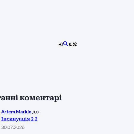
анні коментарі
Artem Markin
до
Інсинуація 2.2
30.07.2026