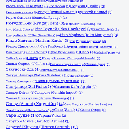
Рута Абрамова
(0)
Рьоомен Сукуна (Ryomen Sukuna)
(0)
Рюджин (Ryujin)
(3)
Рьота Кісе (Kise Ryota)
(2)
Рю Хосон
(1)
Рюсуй (Ryusui Nanami)
(2)
Рюсуй Нанамі
(2)
Рюноске Акутаґава
(0)
Рюуго Сомеока (Someoka Ryuugo)
(1)
Рюґуджі Кен (Ryuguji Ken)
(8)
Рівер Сонг (River Song)
(0)
Різа Гоукай (Riza Hawkeye)
(7)
Різотто Неро
(1)
Ріглі (Castle Cats)
(0)
Ріко Моріяма (Riko Moriyama)
(3)
Рікардо Велкін
(0)
Ріко (Brawl Stars)
(0)
Ріндо Хайтані (Haitani Rindo)
(8)
Річ ( Родина Аддамсів)
(0)
Річард (Дивовижний Світ Гамбола)
(1)
Річард Пейпен
(0)
Річі (Дасквуд)
(0)
Сабо
(4)
Річі Тозієр (Richie Tozier)
(1)
Ріє Куребаяші
(1)
Сабріна Грімм
(0)
Сабіто
(1)
Сабіна Врен
(0)
Саваду Тсунаєші (Tsunayoshi Sawada)
(0)
Саваж Опресс
(2)
Сайго
(1)
Саймон «Гоуст» Райлі
(0)
Сайно (Cyno)
(0)
Сакуноске Ода
(4)
Сакура Мато (Sakura Matou)
(0)
Сакура Нішіхорі (Sakura Nishihori)
(1)
Сакура Харуно
(0)
Саллі (Episode.My first kiss)
(1)
Салазар Слизерин
(0)
Сал фішер (Sal Fisher)
(9)
Самаела Кайт Ар'рін
(2)
Сандор Кліган
(1)
Сандроне (Genshin Impact)
(1)
Санемі Шиназугава (Sanemi Shinazuga)
(1)
Санзу (Акаші) Харучійо
(14)
Сано Манджиро (Manjiro Sano)
(0)
Санс (Sans)
(4)
Санса Старк
(1)
Сано Шінічіро (Shinichiro Sano)
(0)
Сара Кудзе
(15)
Сарада Учіха
(2)
Сарутобі Асума (Sarutobi Asuma)
(3)
Сарутобі Хірузен (Hiruzen Sarutobi)
(5)