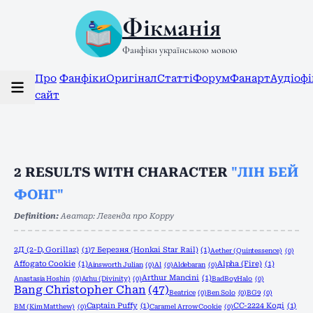
Фікманія
Фанфіки українською мовою
Про
Фанфіки
Оригінал
Статті
Форум
Фанарт
Аудіоф
сайт
2
RESULTS WITH CHARACTER
"ЛІН БЕЙ
ФОНГ"
Definition:
Аватар: Легенда про Корру
2Д (2-D, Gorillaz)
(1)
7 Березня (Honkai Star Rail)
(1)
Aether (Quintessence)
(0)
Affogato Cookie
(1)
Alpha (Fire)
(1)
Ainsworth Julian
(0)
Al
(0)
Aldebaran
(0)
Arthur Mancini
(1)
Anastasia Hoshin
(0)
Arhu (Divinity)
(0)
BadBoyHalo
(0)
Bang Christopher Chan
(47)
Beatrice
(0)
Ben Solo
(0)
BG9
(0)
Captain Puffy
(1)
CC-2224 Коді
(1)
BM (Kim Matthew)
(0)
Caramel Arrow Cookie
(0)