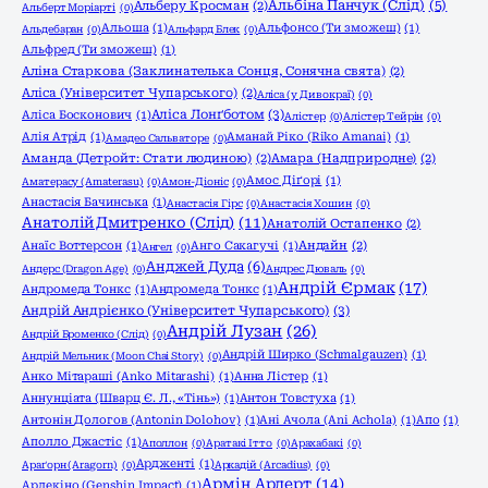
Альбіна Панчук (Слід)
(5)
Альберу Кросман
(2)
Альберт Моріарті
(0)
Альоша
(1)
Альфонсо (Ти зможеш)
(1)
Альдебаран
(0)
Альфард Блек
(0)
Альфред (Ти зможеш)
(1)
Аліна Старкова (Заклинателька Сонця, Сонячна свята)
(2)
Аліса (Університет Чупарського)
(2)
Аліса (у Дивокраї)
(0)
Аліса Лонґботом
(3)
Аліса Босконович
(1)
Алістер
(0)
Алістер Тейрін
(0)
Алія Атрід
(1)
Аманай Ріко (Riko Amanai)
(1)
Амадео Сальваторе
(0)
Аманда (Детройт: Стати людиною)
(2)
Амара (Надприродне)
(2)
Амос Діґорі
(1)
Аматерасу (Amaterasu)
(0)
Амон-Діоніс
(0)
Анастасія Бачинська
(1)
Анастасія Гірс
(0)
Анастасія Хошин
(0)
Анатолій Дмитренко (Слід)
(11)
Анатолій Остапенко
(2)
Анаїс Воттерсон
(1)
Анго Сакагучі
(1)
Андайн
(2)
Ангел
(0)
Анджей Дуда
(6)
Андерс (Dragon Age)
(0)
Андрес Дюваль
(0)
Андрій Єрмак
(17)
Андромеда Тонкс
(1)
Андромеда Тонкс
(1)
Андрій Андрієнко (Університет Чупарського)
(3)
Андрій Лузан
(26)
Андрій Броменко (Слід)
(0)
Андрій Ширко (Schmalgauzen)
(1)
Андрій Мельник (Moon Chai Story)
(0)
Анко Мітараші (Anko Mitarashi)
(1)
Анна Лістер
(1)
Аннунціата (Шварц Є. Л., «Тінь»)
(1)
Антон Товстуха
(1)
Антонін Дологов (Antonin Dolohov)
(1)
Ані Ачола (Ani Achola)
(1)
Апо
(1)
Аполло Джастіс
(1)
Аполлон
(0)
Аратакі Ітто
(0)
Арахабакі
(0)
Ардженті
(1)
Араґорн (Aragorn)
(0)
Аркадій (Arcadius)
(0)
Армін Арлерт
(14)
Арлекіно (Genshin Impact)
(1)