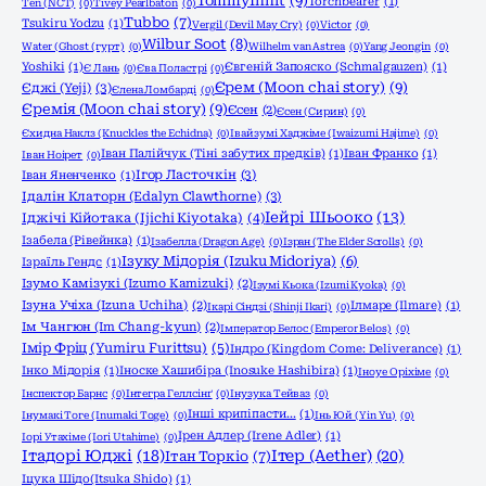
TommyInnit
(9)
Torchbearer
(1)
Ten (NCT)
(0)
Tivey Pearlbaton
(0)
Tubbo
(7)
Tsukiru Yodzu
(1)
Vergil (Devil May Cry)
(0)
Victor
(0)
Wilbur Soot
(8)
Water (Ghost (гурт)
(0)
Wilhelm van Astrea
(0)
Yang Jeongin
(0)
Yoshiki
(1)
Євгеній Запояско (Schmalgauzen)
(1)
Є Лань
(0)
Єва Поластрі
(0)
Єрем (Moon chai story)
(9)
Єджі (Yeji)
(3)
Єлена Ломбарді
(0)
Єремія (Moon chai story)
(9)
Єсен
(2)
Єсен (Сирин)
(0)
Єхидна Наклз (Knuckles the Echidna)
(0)
Івайзумі Хаджіме (Iwaizumi Hajime)
(0)
Іван Палійчук (Тіні забутих предків)
(1)
Іван Франко
(1)
Іван Ноірет
(0)
Ігор Ласточкін
(3)
Іван Яненченко
(1)
Ідалін Клаторн (Edalyn Clawthorne)
(3)
Іейрі Шьооко
(13)
Іджічі Кійотака (Ijichi Kiyotaka)
(4)
Ізабела (Рівейнка)
(1)
Ізабелла (Dragon Age)
(0)
Ізран (The Elder Scrolls)
(0)
Ізуку Мідорія (Izuku Midoriya)
(6)
Ізраїль Гендс
(1)
Ізумо Камізукі (Izumo Kamizuki)
(2)
Ізумі Кьока (Izumi Kyoka)
(0)
Ізуна Учіха (Izuna Uchiha)
(2)
Ілмаре (Ilmare)
(1)
Ікарі Сіндзі (Shinji Ikari)
(0)
Ім Чангюн (Im Chang-kyun)
(2)
Імператор Белос (Emperor Belos)
(0)
Імір Фріц (Yumiru Furittsu)
(5)
Індро (Kingdom Come: Deliverance)
(1)
Інко Мідорія
(1)
Іноске Хашибіра (Inosuke Hashibira)
(1)
Іноуе Оріхіме
(0)
Інспектор Барнс
(0)
Інтегра Геллсінґ
(0)
Інузука Тейваз
(0)
Інші крипіпасти...
(1)
Інумакі Тоге (Inumaki Toge)
(0)
Інь Юй (Yin Yu)
(0)
Ірен Адлер (Irene Adler)
(1)
Іорі Утахіме (Iori Utahime)
(0)
Ітадорі Юджі
(18)
Ітер (Aether)
(20)
Ітан Торкіо
(7)
Іцука Шідо(Itsuka Shido)
(1)