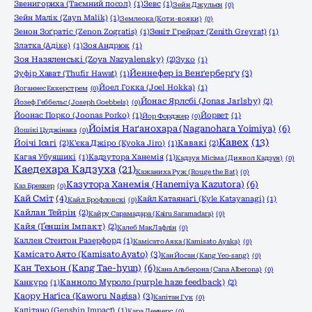
Звенигориха (Таємний посол)
(1)
Зевс
(1)
Зейн Джульєн
(0)
Зейн Малік (Zayn Malik)
(1)
Землеока (Коти-вояки)
(0)
Зенон Зоґратіс (Zenon Zogratis)
(1)
Зеніт Грейрат (Zenith Greyrat)
(1)
Златка (Адіке)
(1)
Зоя Андрюк
(1)
Зоя Назяленські (Zoya Nazyalensky)
(2)
Зуко
(1)
Йеннефер із Венґерберґу
(3)
Зуфір Хават (Thufir Hawat)
(1)
Йоел Гокка (Joel Hokka)
(1)
Йоганнес Еккерстрем
(0)
Йонас Ярлсбі (Jonas Jarlsby)
(2)
Йозеф Геббельс (Joseph Goebbels)
(0)
Йоонас Порко (Joonas Porko)
(1)
Йорвет
(1)
Йор Форджер
(0)
Йоімія Наґанохара (Naganohara Yoimiya)
(6)
Йошікі Цуджінака
(0)
Кавех
(13)
Йоічі Ісагі
(2)
К'єка Джіро (Kyoka Jiro)
(1)
Кавакі
(2)
Кагая Убуяшикі
(1)
Кадзутора Ханемія
(1)
Кадзуя Місіма (Диявол Кадзуя)
(0)
Каедехара Кадзуха
(21)
Кажаниха Руж (Rouge the Bat)
(0)
Казутора Ханемія (Hanemiya Kazutora)
(6)
Каз Бреккер
(0)
Кай Сміт
(4)
Кайл Катаянаґі (Kyle Katayanagi)
(1)
Кайл Брофловскі
(0)
Кайлан Тейрін
(2)
Кайру Сарамадара (Kairu Saramadara)
(0)
Кайя (Ґеншін Імпакт)
(2)
Калеб МакЛафлін
(0)
Каллен Стентон Разерфорд
(1)
Камісато Аяка (Kamisato Ayaka)
(0)
Камісато Аято (Kamisato Ayato)
(3)
Кан Йосан (Kang Yeo-sang)
(0)
Кан Техьон (Kang Tae-hyun)
(6)
Кана Альберона (Cana Alberona)
(0)
Канкуро
(1)
Канноло Муроло (purple haze feedback)
(2)
Каору Наґіса (Kaworu Nagisa)
(3)
Капітан Гук
(0)
Капітано (Genshin Impact)
(1)
Кара Денверс
(0)