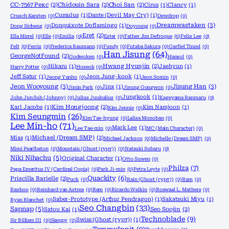
CC-7567 Рекс
(2)
Chidouin Sara
(2)
Choi San
(2)
Cirus
(1)
Clancy
(1)
Cumulus
(1)
Dante (Devil May Cry)
(1)
Crusch Karsten
(0)
Dewdrop
(0)
Dreamwastaken
(3)
Donquixote Doflamingo
(1)
Dong Sicheng
(0)
Doyoung
(0)
Eret
(2)
Ella Mirrel
(0)
Elle
(0)
Emilia
(0)
Ester
(0)
Father Jim Defroque
(0)
Felix Lee
(0)
Felt
(0)
Ferris
(0)
Frederica Baumann
(0)
Fundy
(0)
Futaba Sakura
(0)
Garfiel Tinzel
(0)
Han Jisung
(64)
GeorgeNotFound
(2)
Godwoken
(0)
Hansol
(0)
Hikaru
(1)
Hwang Hyunjin
(2)
Jaehyun
(1)
Harry Potter
(0)
Hoseok
(0)
Jeff Satur
(1)
Jeon Jung-kook
(1)
Jeong Yunho
(0)
Jeon Somin
(0)
Jeon Wooyoung
(3)
Jisung Han
(3)
Jinx
(1)
Jimin Park
(0)
Jisung Gongwon
(0)
Jungkook
(1)
John Jun Suh (Johnny)
(0)
Julius Juukulius
(0)
Kageyama Ranmaru
(0)
Karl Jacobs
(1)
Kim Hongjoong
(2)
Kim Namjoon
(1)
Kim Jennie
(0)
Kim Seungmin
(26)
Kim Tae-hyung
(0)
Lalisa Monoban
(0)
Lee Min-ho
(71)
Mark Lee
(1)
Lee Tae-min
(0)
MC (Main Character)
(0)
Mias
(1)
Michael (Dream SMP)
(2)
Michael Jackson
(0)
Michelle (Dream SMP)
(0)
Mimi Pearlbaton
(0)
Mountain (Ghost (гурт))
(0)
Natsuki Subaru
(0)
Niki Nihachu
(5)
Original Character
(1)
Otto Suwen
(0)
Philza
(7)
Papa Emeritus IV (Cardinal Copia)
(0)
Park Ji-min
(0)
Petra Leyte
(0)
Quackity
(6)
Priscilla Barielle
(2)
Puck
(0)
Rain (Ghost (гурт))
(0)
Ram
(0)
Ranboo
(0)
Reinhard van Astrea
(0)
Rem
(0)
Ricardo Welkin
(0)
Roswaal L. Mathers
(0)
Saber-Prototype (Arthur Pendragon)
(1)
Sakatsuki Miyu
(1)
Ryan Blanchet
(0)
Seo Changbin
(33)
Sapnap
(5)
Satou Kai
(1)
Seo Soojin
(2)
Technoblade
(9)
Swiss (Ghost (гурт))
(1)
Sir Billiam III
(0)
Skeppy
(0)