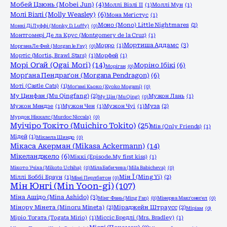
Мобей Цзюнь (Mobei Jun)
(4)
Моллі Візлі ІІ
(1)
Моллі Мун
(1)
Молі Візлі (Molly Weasley)
(6)
Мона Меґістус
(1)
Моно (Mono) Little Nightmares
(2)
Монкі Ді Луффі (Monky D. Luffy)
(0)
Монтгомері Де ла Крус (Montgomery de la Cruz)
(1)
Мортиша Аддамс
(3)
Морро
(1)
Моргана Ле Фей (Morgan le Fay)
(0)
Мортіс (Mortis, Brawl Stars)
(1)
Морфей
(1)
Морі Оґай (Ogai Mori)
(14)
Моріно Ібікі
(6)
Моріган
(0)
Морґана Пендраґон (Morgana Pendragon)
(6)
Моті (Castle Cats)
(1)
Моґамі Кьоко (Kyoko Mogami)
(0)
Му Цинфан (Mu Qingfang)
(2)
Мужон Лань
(1)
Му Цін (Mu Qing)
(0)
Мужон Мендзе
(1)
Мужон Чен
(1)
Мужон Чуі
(1)
Муза
(2)
Мурдок Ніккалс (Murdoc Niccals)
(0)
Муічіро Токіто (Muichiro Tokito)
(25)
Мів (Only Friends)
(1)
Мідей
(1)
Мікаела Шиндо
(0)
Мікаса Акерман (Mikasa Ackermann)
(14)
Мікеланджело
(6)
Міккі (Episode.My first kiss)
(1)
Мікото Учіха (Mikoto Uchiha)
(0)
Міла Бабичева (Mila Babicheva)
(0)
Міллі Боббі Браун
(1)
Мін Ї (Ming Yi)
(2)
Мімі Перлбатон
(0)
Мін Юнгі (Min Yoon-gi)
(107)
Міна Ашідо (Mina Ashido)
(3)
Мінг Фань (Ming Fan)
(0)
Мінерва Макґонеґел
(0)
Мінору Мінета (Minoru Mineta)
(2)
Міраджейн Штраусс
(2)
Міріам
(0)
Міріо Тогата (Togata Mirio)
(1)
Міссіс Бредлі (Mrs. Bradley)
(1)