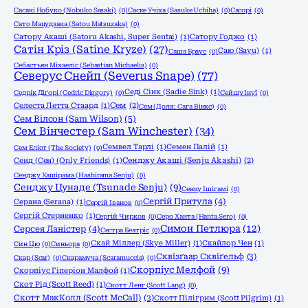
Сасакі Нобуко (Nobuko Sasaki)
(0)
Саске Учіха (Sasuke Uchiha)
(0)
Сасорі
(0)
Сато Мацудзака (Satou Matsuzaka)
(0)
Сатору Акаші (Satoru Akashi, Super Sentai)
(1)
Сатору Годжо
(1)
Сатін Кріз (Satine Kryze)
(27)
Саю (Sayu)
(1)
Саша Браус
(0)
Себастьян Міхаеліс (Sebastian Michaelis)
(0)
Северус Снейп (Severus Snape)
(77)
Седі Сінк (Sadie Sink)
(1)
Седрік Діґорі (Cedric Diggory)
(0)
Сейшу Інуї
(0)
Селеста Летта Стаард
(1)
Сем
(2)
Сем (Доля: Сага Вінкс)
(0)
Сем Вілсон (Sam Wilson)
(5)
Сем Вінчестер (Sam Winchester)
(34)
Семвел Тарлі
(1)
Семен Палій
(1)
Сем Еліот (The Society)
(0)
Сенд (Сен) (Only Friends)
(1)
Сенджу Акаші (Senju Akashi)
(2)
Сенджу Хашірама (Hashirama Senju)
(0)
Сенджу Цунаде (Tsunade Senju)
(9)
Сенку Ішігамі
(0)
Сергій Притула
(4)
Серана (Serana)
(1)
Сергій Іванов
(0)
Сергій Стерненко
(1)
Сергій Чирков
(0)
Серо Ханта (Hanta Sero)
(0)
Симон Петлюра
(12)
Серсея Ланістер
(4)
Сестра Беатріс
(0)
Скай Міллер (Skye Miller)
(1)
Скайлор Чен
(1)
Син Цю
(0)
Синьора
(0)
Сквізґаар Сквіґельф
(3)
Скар (Scar)
(0)
Скарамуча (Scaramuccia)
(0)
Скорпіус Мелфой
(9)
Скорпіус Гіперіон Малфой
(1)
Скот Рід (Scott Reed)
(1)
Скотт Ленг (Scott Lang)
(0)
Скотт МакКолл (Scott McCall)
(3)
Скотт Пілігрим (Scott Pilgrim)
(1)