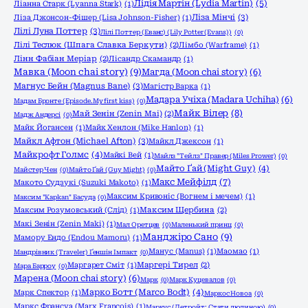
Лідія Мартін (Lydia Martin)
(5)
Ліанна Старк (Lyanna Stark)
(1)
Ліза Мінчі
(3)
Ліза Джонсон-Фішер (Lisa Johnson-Fisher)
(1)
Лілі Луна Поттер
(3)
Лілі Поттер (Еванс) (Lily Potter (Evans))
(0)
Лілі Теслюк (Шпага Славка Беркути)
(2)
Лімбо (Warframe)
(1)
Лінн Фабіан Меріар
(2)
Лісандр Скамандр
(1)
Мавка (Moon chai story)
(9)
Магда (Moon chai story)
(6)
Магнус Бейн (Magnus Bane)
(3)
Магістр Варка
(1)
Мадара Учіха (Madara Uchiha)
(6)
Мадам Бронте (Episode.My first kiss)
(0)
Майк Вілер
(8)
Май Зенін (Zenin Mai)
(2)
Мадж Андерсі
(0)
Майк Йогансен
(1)
Майк Хенлон (Mike Hanlon)
(1)
Майкл Афтон (Michael Afton)
(3)
Майкл Джексон
(1)
Майкрофт Голмс
(4)
Майкі Вей
(1)
Майлз "Тейлз" Правер (Miles Prower)
(0)
Майто Ґай (Might Guy)
(4)
Майстер Чен
(0)
Майто Ґай (Guy Might)
(0)
Макс Мейфілд
(7)
Макото Судзукі (Suzuki Makoto)
(1)
Максим Кривоніс (Вогнем і мечем)
(1)
Максим "Kapkan" Басуда
(0)
Максим Розумовський (Слід)
(1)
Максим Щербина
(2)
Макі Зенін (Zenin Maki)
(1)
Мал Оретцев
(0)
Маленький принц
(0)
Манджіро Сано
(9)
Мамору Ендо (Endou Mamoru)
(1)
Манус (Manus)
(1)
Маомао
(1)
Мандрівник (Traveler) Ґеншін Імпакт
(0)
Маргарет Сміт
(1)
Маргері Тирел
(2)
Мара Барроу
(0)
Марена (Moon chai story)
(6)
Марк
(0)
Марк Куцевалов
(0)
Марко Ботт (Marco Bodt)
(4)
Марк Спектор
(1)
Маркос Новоа
(0)
Маркс Франсуа (Marx Francois)
(1)
Маркус (Детройт: Стати людиною)
(0)