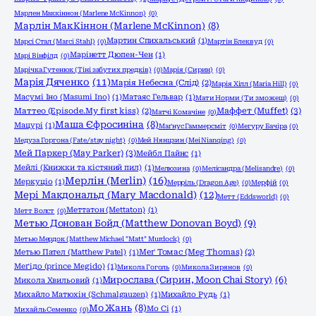
Марлен Маккіннон (Marlene McKinnon)
(0)
Марлін МакКіннон (Marlene McKinnon)
(8)
Мартин Спихальський
(1)
Марсі Стал (Marci Stahl)
(0)
Мартін Блеквуд
(0)
Марінетт Дюпен-Чен
(1)
Марі Вінфілд
(0)
Марічка Гутенюк (Тіні забутих предків)
(0)
Марія (Сирин)
(0)
Марія Дяченко
(11)
Марія Небесна (Слід)
(2)
Марія Хілл (Maria Hill)
(0)
Масумі Іно (Masumi Ino)
(1)
Матаяс Гельвар
(1)
Мати Норми (Ти зможеш)
(0)
Маффет (Muffet)
(3)
Маттео (Episode.My first kiss)
(2)
Матчі Комачіне
(0)
Маша Єфросиніна
(8)
Мацурі
(1)
Маґнус Гаммерсміт
(0)
Мегуру Бачіра
(0)
Медуза Горгона (Fate/stay night)
(0)
Мей Нянцзин (Mei Nianqing)
(0)
Мей Паркер (May Parker)
(3)
Мейбл Пайнс
(1)
Мейлі (Книжки та кістяний пил)
(1)
Мелюзина
(0)
Мелісандра (Melisandre)
(0)
Мерлін (Merlin)
(16)
Меркуціо
(1)
Мерріль (Dragon Age)
(0)
Мерфій
(0)
Мері Макдональд (Mary Macdonald)
(12)
Метт (Eddsworld)
(0)
Меттатон (Mettaton)
(1)
Метт Волст
(0)
Метью Донован Бойд (Matthew Donovan Boyd)
(9)
Метью Мердок (Matthew Michael "Matt" Murdock)
(0)
Метью Пател (Matthew Patel)
(1)
Меґ Томас (Meg Thomas)
(2)
Меґідо (prince Megido)
(1)
Микола Гоголь
(0)
Микола Зирянов
(0)
Мирослава (Сирин, Moon Chai Story)
(6)
Микола Хвильовий
(1)
Михайло Матюхін (Schmalgauzen)
(1)
Михайло Рудь
(1)
Мо Жань
(8)
Мо Сі
(1)
Михайль Семенко
(0)