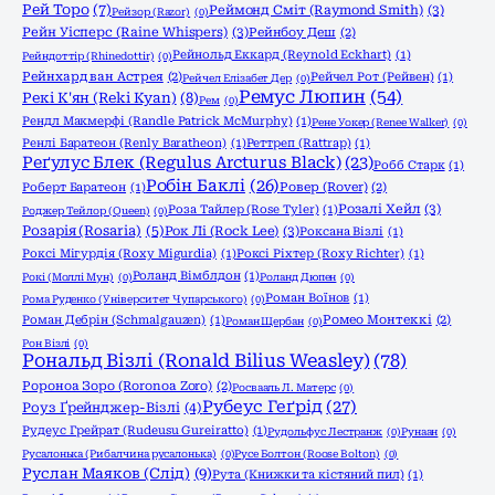
Рей Торо
(7)
Реймонд Сміт (Raymond Smith)
(3)
Рейзор (Razor)
(0)
Рейн Уісперс (Raine Whispers)
(3)
Рейнбоу Деш
(2)
Рейнольд Еккард (Reynold Eckhart)
(1)
Рейндоттір (Rhinedottir)
(0)
Рейнхард ван Астрея
(2)
Рейчел Рот (Рейвен)
(1)
Рейчел Елізабет Дер
(0)
Ремус Люпин
(54)
Рекі К'ян (Reki Kyan)
(8)
Рем
(0)
Рендл Макмерфі (Randle Patrick McMurphy)
(1)
Рене Уокер (Renee Walker)
(0)
Ренлі Баратеон (Renly Baratheon)
(1)
Реттреп (Rattrap)
(1)
Реґулус Блек (Regulus Arcturus Black)
(23)
Робб Старк
(1)
Робін Баклі
(26)
Роберт Баратеон
(1)
Ровер (Rover)
(2)
Розалі Хейл
(3)
Роза Тайлер (Rose Tyler)
(1)
Роджер Тейлор (Queen)
(0)
Розарія (Rosaria)
(5)
Рок Лі (Rock Lee)
(3)
Роксана Візлі
(1)
Роксі Мігурдія (Roxy Migurdia)
(1)
Роксі Ріхтер (Roxy Richter)
(1)
Роланд Вімблдон
(1)
Рокі (Моллі Мун)
(0)
Роланд Дюпен
(0)
Роман Воїнов
(1)
Рома Руденко (Університет Чупарського)
(0)
Роман Дебрін (Schmalgauzen)
(1)
Ромео Монтеккі
(2)
Роман Щербан
(0)
Рон Візлі
(0)
Рональд Візлі (Ronald Bilius Weasley)
(78)
Ророноа Зоро (Roronoa Zoro)
(2)
Росвааль Л. Матерс
(0)
Рубеус Геґрід
(27)
Роуз Ґрейнджер-Візлі
(4)
Рудеус Грейрат (Rudeusu Gureiratto)
(1)
Рудольфус Лестранж
(0)
Рунаан
(0)
Русалонька (Рибалчина русалонька)
(0)
Русе Болтон (Roose Bolton)
(0)
Руслан Маяков (Слід)
(9)
Рута (Книжки та кістяний пил)
(1)