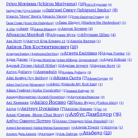
Ічіро Моріяма (Ichirou Moriyama)
(10)
Ічіґо Куросакі
(0)
Ішіґамі Сенку (Ishigami Senku)
(8)
Ішіда Урю (Uryu Ishida)
(0)
Іґнасіо "Начо" Варґа (Ignacio Varga)
(1)
Іґніс Еміліуш Стаард
(0)
Їжак Шедоу (Shadow the Hedgehog)
(1)
Їжак Сонік (Sonic the Hedgehog)
(0)
Аанг
(2)
Аарон Хочнер
(2)
А-Цін
(0)
Аарон Міньярд
(0)
Абраксас Мелфой
(8)
Абураме Шіно
(4)
Абураме Мута
(1)
Ава Нотт
(1)
Август Кіра Клевер 13
(1)
Авелін Валлен
(1)
Авінов Лев Костянтинович
(20)
Агнета Емілівна
(6)
Адам Гонтьє
(1)
Агацума Зеніцу (Agatsuma Zen'itsu)
(0)
Адам Джонс
(1)
Адачі Кійоші
(1)
Адам Мілліґан (Adam Milligan, Supernatural)
(0)
Адольф Гітлер (Adolf Hitler)
(2)
Адріан Агрест
(2)
Адріан Нотт
(1)
Азгор Дріїмур
(1)
Азирафаїл
(2)
Азріель Дріїмур
(0)
Айзава Сьота
(7)
Айві Белфрі (Ivy Belfrey)
(1)
Айзен Соуске
(0)
Айріс (Episode.My first kiss)
(1)
Айнз Оал Гоун (Момонга)
(0)
Айша Грейрат (Aisha Gureiratto)
(1)
Акааші Кейджі
(0)
Аккарді Флорентіно (Accardi Florentino)
(0)
Акутаґава Рюноске
(0)
Акіко Йосано
(20)
Акі Хаякава
(2)
Акіо Фудоу (Fudou Akio)
(1)
Акітеру Цукішіма
(7)
Акіра
(1)
Акіхіко Накано
(1)
Ал
(0)
Албус Дамблдор
(35)
Алан (Сирин, Moon Chai Story)
(3)
Албус Северус Поттер
(5)
Алекс Стендел (Alex Standall)
(1)
Алерія Тірелл
(1)
Аллура
(1)
Алексі Каунісвесі (Aleksi Matias Kaunisvesi)
(0)
Альбедо
(22)
Алонсо Дель Анхель
(0)
Алукард
(0)
Аль-Хайтам
(0)