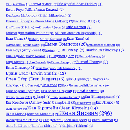
Ейс Фрейлі / Ace Frehley
(1)
Ейпріл О'Ніл (April O'Neil, TMNT)
(0)
Ексл Роуз
(3)
Елайджа Камскі
(2)
Елайджа Майклсон (Elijah Mikaelson)
(1)
Елейна Ґілберт (Elena Marie Gilbert)
(2)
Ело (Elo, 8:11)
(1)
Еліс Каллен
(2)
Ель Прімо (El Primo)
(0)
Елізабет Афтон
(0)
Елісон Джамайка Рейнольдс (Allison Jamaica Reynolds)
(1)
Ема Сано
(5)
Емз (Emz)
(2)
Ембер (Amber, Ґеншин)
(0)
Емма Томпсон
(26)
Емма Свон (Emma Swan)
(0)
Емманюель Макрон
(0)
Ен Вокер
(7)
Емі Роуз (Amy Rose)
(3)
Енакін Скайвокер
(5)
Емілія
(0)
Енві Адамс (Envy Adams)
(1)
Енджел Даст
(2)
Ендрю Міньярд
(0)
Ентоні Локвуд
(3)
Енді Бірсак
(1)
Енн Бунчой
(0)
Ентоні Балерді
(0)
Енід Сінклер
(4)
Еола Лоуренс (Eula Lawrence)
(0)
Ервін Сміт (Erwin Smith)
(12)
Ерен Єґер (Eren Jaeger)
(16)
Ерік (Привид Опери)
(4)
Ерік Клозе
(2)
Ерік Карр / Eric Carr
(0)
Ерік Леншерр (Erik Lehnsherr)
(0)
Еріс Бореас Грейрат (Eris Boreas Greyrat)
(1)
Есмі Каллен
(2)
Етарі
(1)
Еш (Надприродне)
(1)
Естер (Esther, 8:11)
(0)
Етер (Ґеншін Імпакт)
(0)
Еш Кембелл (Ashley (Ash) Campbell)
(3)
Еш Лінкс
(5)
Еш Кетчум
(0)
Жан Кірштейн (Jean Kirstein)
(14)
Жак Ноірет
(0)
Женя Янович
(296)
Жан Моро (Jeanne Moreau)
(3)
Жозефіна Монтільє
(1)
Зак Демпсі (Zach Dempsey)
(1)
Закс Нортон
(1)
Заноба Широн (Zanoba Shirone)
(1)
Зафіна (Tekken)
(1)