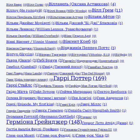
Вілланель (Оксана Астанкова)
(4)
Вілл Баєрс
(0)
Вілл Солас
(0)
Вілл Ґрем
(11)
Віллоу (Не голодуй)
(1)
Віллі Вонка (Willy Wonka)
(0)
Вільям Афтон
(3)
Вілсон Персіваль Хіґсбері
(0)
Вільгельм ван Астрея
(0)
Вільям Джеймс Моріарті
(1)
Вільям Джозеф "Бі-Джі" Бласковіц
(1)
Вільям Леннокс (William Lennox, Трансформери)
(1)
Вільям Овербек (William Overbeck)
(0)
Вінн (Dragon Age)
(0)
Вінсент Креб
(6)
Вінні Вінсент / Vinnie Vinsent
(1)
Вірджинія Пеппер Поттс
(3)
Вінсмок Санджи (Vinsmok Sanji)
(0)
Віртур (Skyrim)
(1)
Вісерис Таргарієн
(0)
Вітторіно (Vittorino, 8:11)
(0)
Віґфрід
(0)
Гаара (Gaara)
(3)
Габі Браун
(3)
Гавриїл (Надприродне (Supernatural)
(0)
Гамбол (Gumball)
(1)
Гамід (Таємний посол)
(1)
Ганнібал Лектер
(0)
Ганс Ланда (Hans Landa)
(0)
Гантер (Совиний дім (The Owl House)
(0)
Гаррі Поттер
(169)
Ганя (Крізь темряву пливу)
(0)
Гаррі Стайлс
(5)
Гарфіель Тінзель
(0)
Гарфілд Мак Логан (БістБой)
(0)
Гвідо Міста
(2)
Гейл Готорн
(1)
Гейтен Матараццо
(1)
Гектор Барбосса
(1)
Гелена Курцевич (Вогнем і мечем)
(1)
Ген Асагірі
(1)
Генк Андерсон
(1)
Генрі (Episode. My first kiss)
(1)
Генрі Міллс
(1)
Генрі Кріл
(0)
Генріх Гіммлер
(1)
Гепзіба Сміт (Hepzibah Smith)
(1)
Генрік Санделін
(0)
Германн Готтліб (Hermann Gottlieb)
(3)
Гермес
(0)
Герміона Ґрейнджер
(148)
Герцог Лєто Атрід (Дюна)
(1)
Гестія Амалія Фаулі-Прейшер
(1)
Гикавка Страхітлива Тріска ІІІ
(0)
Глем-рок Монті
(1)
Глем-рок Фредді
(1)
Глем-рок Чіка
(2)