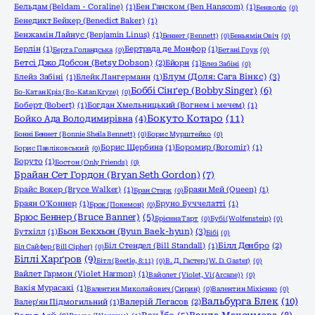
Бельдам (Beldam - Coraline)
(1)
Бен Ганском (Ben Hanscom)
(1)
Бенволіо
(0)
Бенедикт Бейкер (Benedict Baker)
(1)
Бенжамін Лайнус (Benjamin Linus)
(1)
Беннет (Bennett)
(0)
Беньямін Овіч
(0)
Берлін
(1)
Бертрада де Монфор
(1)
Берта Голандська
(0)
Бетані Гоук
(0)
Бетсі Джо Добсон (Betsy Dobson)
(2)
Бйорн
(1)
Блез Забіні
(0)
Блум (Доля: Сага Вінкс)
(3)
Блейз Забіні
(1)
Блейк Лангерманн
(1)
Боббі Сінґер (Bobby Singer)
(6)
Бо-Катан Кріз (Bo-Katan Kryze)
(0)
Боберт (Bobert)
(1)
Богдан Хмельницький (Вогнем і мечем)
(1)
Бокуто Котаро
(11)
Бойко Ада Володимирівна
(4)
Бонні Беннет (Bonnie Sheila Bennett)
(0)
Борис Мурштейко
(0)
Борис Щербина
(1)
Боромир (Boromir)
(1)
Борис Павліковський
(0)
Боруто
(1)
Бостон (Only Friends)
(0)
Брайан Сет Гордон (Bryan Seth Gordon)
(7)
Брайс Вокер (Bryce Walker)
(1)
Браян Мей (Queen)
(1)
Бран Старк
(0)
Браян О'Коннер
(1)
Бруно Буччелатті
(1)
Брок (Покемон)
(0)
Брюс Беннер (Bruce Banner)
(5)
Брієнна Тарт
(0)
Бубі (Wolfenstein)
(0)
Бьон Бекхьон (Byun Baek-hyun)
(3)
Бутхілл
(1)
Бібі
(0)
Біл Стендел (Bill Standall)
(1)
Білл Денбро
(2)
Біл Сайфер (Bill Cipher)
(0)
Біллі Харґров
(9)
Бітл (Beetle, 8:11)
(0)
В. Д. Гастер (W. D. Gaster)
(0)
Вайлет Гармон (Violet Harmon)
(1)
Вайолет (Violet, Vi (Arcane))
(0)
Вакія Мурасакі
(1)
Валентин Миколайович (Сирин)
(0)
Валентин Міхієнко
(0)
Вальбурга Блек
(10)
Валер'ян Підмогильний
(1)
Валерій Легасов
(2)