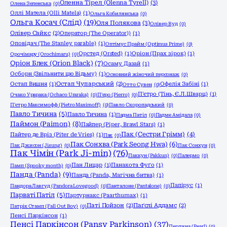
Оленна Тірел (Olenna Tyrell)
(3)
Олена Зеленська
(0)
Оллі Матела (Olli Matela)
(1)
Ольга Кобилянська
(0)
Ольга Косач (Слід)
(19)
Оля Полякова
(3)
Олівер Вуд
(0)
Олівер Сайкс
(2)
Оператор (The Operator))
(1)
Оповідач (The Stanley parable)
(1)
Оптімус Прайм (Optimus Prime)
(0)
Орстед (Orsted)
(1)
Оріон (Прах зірок)
(1)
Орочімару (Orochimaru)
(0)
Оріон Блек (Orion Black)
(7)
Осаму Дазай
(1)
Осборн (Звільнити цю Відьму)
(1)
Основний жіночий персонаж
(0)
Остап Вишня
(1)
Остап Чупарський
(2)
Офелія Забіні
(1)
Отто Сувен
(0)
П'єтро (Тінь, Є.Л.Шварц)
(1)
Очако Урарака (Ochaco Uraraka)
(0)
П'єро (Pierro)
(0)
П'єтро Максимофф (Pietro Maximoff)
(0)
Павло Скоропадський
(0)
Павло Тичина
(5)
Павло Тичина
(1)
Падма Патіл
(0)
Падме Амідала
(0)
Паймон (Paimon)
(8)
Пайпер (Piper, Brawl Stars)
(1)
Пак (Сестри Грімм)
(4)
Пайтер де Вріз (Piter de Vries)
(1)
Пак
(0)
Пак Сонхва (Park Seong Hwa)
(6)
Пак Джисон (Jisung)
(0)
Пак Сонхун
(0)
Пак Чімін (Park Ji-min)
(76)
Паккун (Pakkun)
(0)
Палермо
(0)
Пан Лицар
(1)
Панакота Фуґо
(1)
Памп (Spooky month)
(0)
Панда (Panda)
(9)
Панда (Panda, Магічна битва)
(1)
Папірус
(1)
Пандора Лавгуд (Pandora Lovegood)
(0)
Панталоне (Pantalone)
(0)
Парваті Патіл
(5)
Партурнакс (Paarthurnax)
(1)
Паті Пойзон
(2)
Паґслі Аддамс
(2)
Патрік Стамп (Fall Out Boy)
(0)
Пенсі Паркінсон
(1)
Пенсі Паркінсон (Pansy Parkinson)
(37)
Перлина (Pearl)
(0)