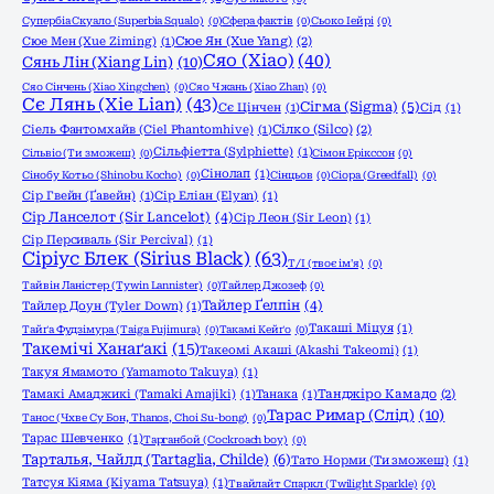
Супербіа Скуало (Superbia Squalo)
(0)
Сфера фактів
(0)
Сьоко Іейрі
(0)
Сюе Мен (Xue Ziming)
(1)
Сюе Ян (Xue Yang)
(2)
Сяо (Xiao)
(40)
Сянь Лін (Xiang Lin)
(10)
Сяо Сінчень (Xiao Xingchen)
(0)
Сяо Чжань (Xiao Zhan)
(0)
Сє Лянь (Xie Lian)
(43)
Сігма (Sigma)
(5)
Сє Цінчен
(1)
Сід
(1)
Сіель Фантомхайв (Ciel Phantomhive)
(1)
Сілко (Silco)
(2)
Сільфіетта (Sylphiette)
(1)
Сільвіо (Ти зможеш)
(0)
Сімон Ерікссон
(0)
Сінолап
(1)
Сінобу Котьо (Shinobu Kocho)
(0)
Сінцьов
(0)
Сіора (Greedfall)
(0)
Сір Гвейн (Ґавейн)
(1)
Сір Еліан (Elyan)
(1)
Сір Ланселот (Sir Lancelot)
(4)
Сір Леон (Sir Leon)
(1)
Сір Персиваль (Sir Percival)
(1)
Сіріус Блек (Sirius Black)
(63)
Т/І (твоє ім'я)
(0)
Тайвін Ланістер (Tywin Lannister)
(0)
Тайлер Джозеф
(0)
Тайлер Ґелпін
(4)
Тайлер Доун (Tyler Down)
(1)
Такаші Міцуя
(1)
Тайґа Фудзімура (Taiga Fujimura)
(0)
Такамі Кейґо
(0)
Такемічі Ханаґакі
(15)
Такеомі Акаші (Akashi Takeomi)
(1)
Такуя Ямамото (Yamamoto Takuya)
(1)
Тамакі Амаджикі (Tamaki Amajiki)
(1)
Танака
(1)
Танджіро Камадо
(2)
Тарас Римар (Слід)
(10)
Танос (Чхве Су Бон, Thanos, Choi Su-bong)
(0)
Тарас Шевченко
(1)
Тарганбой (Cockroach boy)
(0)
Тарталья, Чайлд (Tartaglia, Childe)
(6)
Тато Норми (Ти зможеш)
(1)
Татсуя Кіяма (Kiyama Tatsuya)
(1)
Твайлайт Спаркл (Twilight Sparkle)
(0)