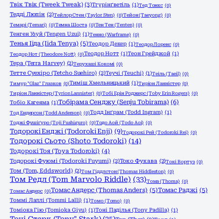
Твік Твік (Tweek Tweak)
(3)
Тгурінґветіль
(1)
Тед Тонкс
(0)
Тедді Люпін
(2)
Тейлор Стен (Taylor Sten)
(0)
Тейон (Taeyong)
(0)
Темарі (Temari)
(0)
Темна Шоста
(0)
Тен Тен (Tenten)
(0)
Тенген Узуй (Tengen Uzui)
(1)
Тенно (Warframe)
(0)
Тенья Ііда (Iida Tenya)
(5)
Теодор Декер
(1)
Теодор Лоренс
(0)
Теодор Нотт
(1)
Теон Грейджой
(1)
Теодор Нот (Theodore Nott)
(0)
Тера (Terra Harvey)
(2)
Терухаші Кокомі
(0)
Тетте Суехіро (Tetcho Suehiro)
(2)
Теучі (Teuchi)
(1)
Теіль (Taeil)
(0)
Тиміш Хмельницький
(1)
Тимур "Glaz" Глазков
(0)
Тиріон Ланністер
(0)
Тиріон Ланністер (Tyrion Lannister)
(0)
Тобі Ерін Роджерс (Toby Erin Rogers)
(0)
Тобірама Сенджу (Senju Tobirama)
(6)
Тобіо Кагеяма
(1)
Тодд Інґрам (Todd Ingram)
(1)
Тод Ендерсон (Todd Anderson)
(0)
Тоджі Фушіґуро (Toji Fushiguro)
(0)
Тодо Аой (Todo Aoi)
(0)
Тодорокі Енджі (Todoroki Enji)
(9)
Тодорокі Рей (Todoroki Rei)
(0)
Тодорокі Сьото (Shoto Todoroki)
(14)
Тодорокі Тоя (Toya Todoroki)
(4)
Тодорокі Фуюмі (Todoroki Fuyumi)
(2)
Токо Фукава
(2)
Токі Вортуз
(0)
Том (Tom, Eddsworld)
(2)
Том Гіддлстон (Thomas Hiddleston)
(0)
Том Редл (Tom Marvolo Riddle)
(33)
Тома (Thoma)
(0)
Томас Андерс (Thomas Anders)
(5)
Томас Раджі
(5)
Томас Андерс
(0)
Томмі Лаллі (Tommi Lalli)
(1)
Томо (Tomo)
(0)
Томіока Гію (Tomioka Giyu)
(1)
Тоні Паділья (Tony Padilla)
(1)
Тоні Старк (Tony" Stark)
(25)