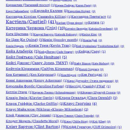
Карамлик (Таємний посол)
(1)
Карен Пейдж (Karen Page)
(0)
Карлайл Каллен
(2)
Карл Гайзенберг
(0)
Кароліна Ноірет
(0)
Кассандра Кілліан (Cassandra Killian)
(1)
Кассандра Пентаґаст
(1)
Кастіель (Castiel)
(41)
Катара
(1)
Касіан (Прах зірок)
(0)
Катерина Червона (Слід)
(10)
Катнісс Евердін (Katniss Everdeen)
(0)
Катя Щаслива
(1)
Кацукі Бакуго (Katsuki Bakugo)
(0)
Квілл Кіпс
(0)
Ке Цин (Ke Quing)
(3)
Кевін (Spooky month)
(1)
Кевін Дей
(0)
Кевін Трен (Kevin Tran)
(3)
Кевін Ердаль
(0)
Кей Цукішіма (Tsukishima Kei)
(0)
Кейа Альберіх
(5)
Кейдж (Cage)
(1)
Кейд Йегер (Cade Yeager)
(0)
Кейл Генітьюз (Cale Henituse)
(5)
Кейсі Джонс (Casey Jones, TMNT)
(4)
Кейт Бішоп (Kate Bishop)
(0)
Кейтлін Кірамман (Caitlyn Kiramman)
(3)
Келлі Олдрич
(0)
Кен Катаянаґі (Ken Katayanagi)
(1)
Кен Рюґоджі
(1)
Кен Мідорі
(0)
Кенні Аккерман (Kenny Ackerman)
(1)
Кера (Детройт: Стати людиною)
(0)
Керолайн Форбс (Caroline Forbes)
(2)
Кессіді (Cassidy) FNaF
(1)
Кетлін Старк
(1)
Кирило Липко (Schmalgauzen)
(0)
Кйораку Шунсуй Созоса
(0)
Клара Освальд (Clara Oswald)
(3)
Клавір Гевін (Klavier Gavin)
(2)
Клаус Гарґрівз
(4)
Кларк Гріффін (Clarke Griffin)
(2)
Клаус Майклсон (Niklaus «Klaus» Mikaelson)
(2)
Клей Дженсен (Clay Jensen)
(1)
Клер Темпл (Claire Temple)
(0)
Клодет Морель (Claudette Morel)
(1)
Клое (Chlöe Rice)
(0)
Клі (Klee)
(0)
Клінт Бартон (Clint Barton)
(9)
Кліфф Гремуар (Cliff Grimoire)
(1)