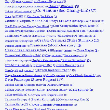
Скід (Spooky month)
(1)
Славко Беркута
(2)
Смокер (Smoker)
(3)
Слеш (Сол Гадсон, Guns N' Roses)
(0)
Со Чанбін (Seo Chang-bin)
(37)
Снігозір (Коти-вояки)
(0)
Сокка
(1)
Сова
(0)
Сол Сілва (Soul Silva)
(0)
Соломія (Сирин, Moon Chai Story)
(4)
Солід Сільвер (Solid Silva)
(1)
Сон Хьону (Sohn Hyun-woo)
(3)
Сон Кі Хун
(0)
Сон Лань
(0)
Сон Мін-гі
(0)
Сорин Журар (Sorine Jurard)
(1)
Сота Моґамі (Mogami Sota)
(1)
Спайк
(1)
Спайк (Brawl Stars)
(1)
Спостерігач (архівник)
(1)
Спартак Суббота
(0)
Стайлз Стілінскі (Stiles Stilinski)
(10)
Спрінгтрап (Springtrap)
(0)
Станіслав (Moon chai story)
(9)
Станніс Баратеон
(0)
Станіслав Шугаєв (Слід)
(10)
Стен Марш
(3)
Стейсі (Сирин)
(0)
Стенлі Уріс (Stanley Uris)
(2)
Стервожер (Дім в якому…)
(1)
Стефан Сальваторе (Stefan Salvatore)
(2)
Стерджис Подмор
(0)
Стефанія Крамер
(3)
Стефко Вус
(1)
Стеха Звенигора
(1)
Стрей Брітейн Стаард
(2)
Стребер (Spooky month)
(0)
Струк Валентин Миколайович
(0)
Стів Гаррінґтон
(0)
Стів Ейокі (Steve Aoki)
(0)
Стів Роджерс (Steve Rogers)
(17)
Стівен Кварц Юніверс (Steven Quartz Universe)
(1)
Стівен Стіллз (Stephen Stills)
(1)
Стівен Ґрант
(1)
Стід Боннет
(2)
Стілгар (Stilgar)
(1)
Сугуру Гето (Suguru Geto)
(0)
Судзаку Куруругі (Suzaku Kururugi)
(1)
Султан Ахмед Хан
(1)
Султан Мурад IV
(1)
Сумо (Детройт: Стати людиною)
(0)
Суна Рінтаро (Suna Rintaro)
(2)
Суо Мікото
(0)