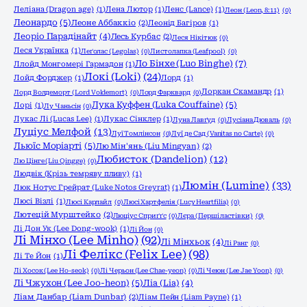
Леліана (Dragon age)
(1)
Лена Лютор
(1)
Ленс (Lance)
(1)
Леон (Leon, 8:11)
(0)
Леонардо
(5)
Леоне Аббаккіо
(2)
Леонід Багіров
(1)
Леоріо Парадінайт
(4)
Лесь Курбас
(2)
Леся Нікітюк
(0)
Леся Українка
(1)
Леґолас (Legolas)
(0)
Листолапка (Leafpool)
(0)
Ло Бінхе (Luo Binghe)
(7)
Ллойд Монгомері Гармадон
(1)
Локі (Loki)
(24)
Лойд Форджер
(1)
Лорд
(1)
Лоркан Скамандр
(1)
Лорд Волдеморт (Lord Voldemort)
(0)
Лорд Фарквард
(0)
Лука Куффен (Luka Couffaine)
(5)
Лорі
(1)
Лу Чаньсін
(0)
Лукас Лі (Lucas Lee)
(1)
Лукас Сінклер
(1)
Луна Лавґуд
(0)
Лусіана Дюваль
(0)
Луціус Мелфой
(13)
Луї Томлінсон
(0)
Луї де Сад (Vanitas no Carte)
(0)
Льюїс Моріарті
(5)
Лю Мін'янь (Liu Mingyan)
(2)
Любисток (Dandelion)
(12)
Лю Цінге (Liu Qingge)
(0)
Людвік (Крізь темряву пливу)
(1)
Люмін (Lumine)
(33)
Люк Нотус Грейрат (Luke Notos Greyrat)
(1)
Люсі Візлі
(1)
Люсі Карлайл
(0)
Люсі Хартфелія (Lucy Heartfilia)
(0)
Лютецій Мурштейко
(2)
Люціус Сприґґс
(0)
Лєра (Перші ластівки)
(0)
Лі Дон Ук (Lee Dong-wook)
(1)
Лі Йон
(0)
Лі Мінхо (Lee Minho)
(92)
Лі Мінхьок
(4)
Лі Ранг
(0)
Лі Фелікс (Felix Lee)
(98)
Лі Те Йон
(1)
Лі Хосок (Lee Ho-seok)
(0)
Лі Черьон (Lee Chae-yeon)
(0)
Лі Чеюн (Lee Jae Yoon)
(0)
Лі Чжухон (Lee Joo-heon)
(5)
Ліа (Lia)
(4)
Ліам Данбар (Liam Dunbar)
(2)
Ліам Пейн (Liam Payne)
(1)