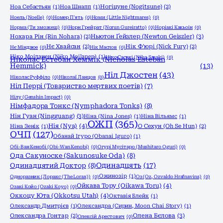
Ноа Себастьян
(1)
Ноа Шнапп
(1)
Ногіцуне (Nogitsune)
(2)
Ноель (Noelle)
(0)
Номер П'ять
(0)
Номи (Little Nightmares)
(0)
Норма (Ти зможеш)
(0)
Норн Грейрат (Norun Gureiratto)
(0)
Норіакі Какьоін
(0)
Ньютон Ґейзлер (Newton Geiszler)
(3)
Нохара Рін (Rin Nohara)
(2)
Нє Хвайсан
(2)
Нік Ф'юрі (Nick Fury)
(2)
Нє Міндзюе
(0)
Нік Маслов
(0)
Ніко Моіланен (Niko Moilanen)
(1)
Ніко Сасакі (Niko Sasaki)
(0)
Ніколас Естебан Хеммік (Nicholas Esteban
Hemmick)
(13)
Ніл Джостен
(43)
Ніколас Руффіло
(0)
Ніколаї Ланцов
(0)
Ніл Перрі (Товариство мертвих поетів)
(7)
Нілу (Genshin Impact)
(0)
Німфадора Тонкс (Nymphadora Tonks)
(8)
Нін Гуан (Ningguang)
(3)
Ніна (Nina Jones)
(1)
Ніна Вільямс
(1)
ОЖП
(365)
Нія (Nya)
(4)
Ніна Зенік
(1)
О Сехун (Oh Se Hun)
(2)
ОЧП
(127)
Обанай Ігуро (Obanai Iguro)
(1)
Обі-Ван Кенобі (Obi-Wan Kenobi)
(0)
Огурі Мусітаро (Mushitaro Oguri)
(0)
Ода Сакуноске (Sakunosuke Oda)
(8)
Одинадцять
(17)
Одинадцятий Доктор
(8)
Ожинозір
(1)
Одноразник (Лоракс (The Lorax))
(0)
Оз (Oz, Ozvaldo Hrafnavins)
(0)
Ойкава Тору (Oikawa Toru)
(4)
Озакі Койо (Ozaki Koyo)
(0)
Оккоцу Юта (Okkotsu Utah)
(4)
Октавія Блейк
(1)
Олександр Дмитрієв
(1)
Олександра (Сирин, Moon Chai Story)
(1)
Олена Бєлова
(3)
Олександра Гонтар
(2)
Олексій Арестович
(0)