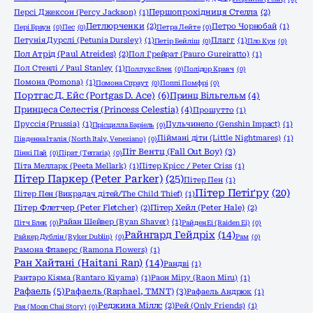
Персі Джексон (Percy Jackson)
(1)
Першопрохідниця Стелла
(2)
Петлюрченки
(2)
Петро Чорнобай
(1)
Пері Браун
(0)
Пес
(0)
Петра Лейте
(0)
Петунія Дурслі (Petunia Dursley)
(1)
Плагг
(1)
Петір Бейліш
(0)
Пло Кун
(0)
Пол Атрід (Paul Atreides)
(2)
Пол Грейрат (Pauro Gureiratto)
(1)
Пол Стенлі / Paul Stanley
(1)
Поллукс Блек
(0)
Полідор Кравч
(0)
Помона (Pomona)
(1)
Помона Спраут
(0)
Поппі Помфрі
(0)
Портгас Д. Ейс (Portgas D. Ace)
(6)
Принц Вільгельм
(4)
Принцеса Селестія (Princess Celestia)
(4)
Прошутто
(1)
Пруссія (Prussia)
(1)
Пульчинело (Genshin Impact)
(1)
Прісцилла Баріель
(0)
Піймані діти (Little Nightmares)
(1)
Південна Італія (North Italy, Veneziano)
(0)
Піт Вентц (Fall Out Boy)
(3)
Пінкі Пай
(0)
Пірат (Terraria)
(0)
Піта Мелларк (Peeta Mellark)
(1)
Пітер Крісс / Peter Criss
(1)
Пітер Паркер (Peter Parker)
(25)
Пітер Пен
(1)
Пітер Петіґру
(20)
Пітер Пен (Викрадач дітей/The Child Thief)
(1)
Пітер Флетчер (Peter Fletcher)
(2)
Пітер Хейл (Peter Hale)
(2)
Райан Шейвер (Ryan Shaver)
(1)
Пітч Блек
(0)
Райден Еі (Raiden Ei)
(0)
Райнгард Гейдріх
(14)
Райкер Дублін (Ryker Dublin)
(0)
Рам
(0)
Рамона Флаверс (Ramona Flowers)
(1)
Ран Хайтані (Haitani Ran)
(14)
Рандві
(1)
Рантаро Кіяма (Rantaro Kiyama)
(1)
Раон Міру (Raon Miru)
(1)
Рафаель
(5)
Рафаель (Raphael, TMNT)
(3)
Рафаель Андрюк
(1)
Реджина Міллс
(2)
Рей (Only Friends)
(1)
Рая (Moon Chai Story)
(0)