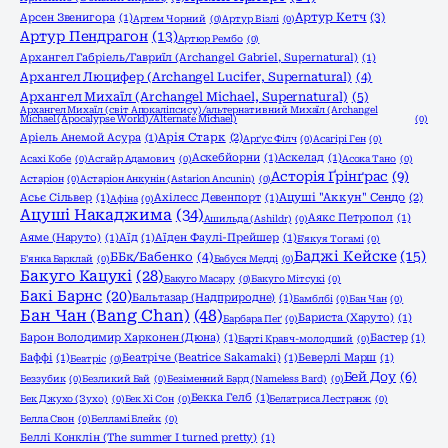
Артур Кетч
(3)
Арсен Звенигора
(1)
Артем Чорний
(0)
Артур Візлі
(0)
Артур Пендрагон
(13)
Артюр Рембо
(0)
Архангел Габріель/Гавриїл (Archangel Gabriel, Supernatural)
(1)
Архангел Люцифер (Archangel Lucifer, Supernatural)
(4)
Архангел Михаїл (Archangel Michael, Supernatural)
(5)
Архангел Михаїл (світ Апокаліпсису)/альтернативний Михаїл (Archangel
Michael (Apocalypse World)/Alternate Michael)
(0)
Аріель Анемой Асура
(1)
Арія Старк
(2)
Арґус Філч
(0)
Асагірі Ген
(0)
Аскебйорни
(1)
Аскелад
(1)
Асахі Кобе
(0)
Асгайр Адамович
(0)
Асока Тано
(0)
Асторія Ґрінґрас
(9)
Астаріон
(0)
Астаріон Анкунін (Astarion Ancunin)
(0)
Асьє Сільвер
(1)
Ахілесс Девенпорт
(1)
Ацуші "Аккун" Сендо
(2)
Афіна
(0)
Ацуші Накаджима
(34)
Аякс Петропол
(1)
Ашильда (Ashildr)
(0)
Аяме (Наруто)
(1)
Аїд
(1)
Аїден Фаулі-Прейшер
(1)
Б'якуя Тогамі
(0)
Баджі Кейске
(15)
ББк/Бабенко
(4)
Б'янка Барклай
(0)
Бабуся Медді
(0)
Бакуго Кацукі
(28)
Бакуго Масару
(0)
Бакуго Мітсукі
(0)
Бакі Барнс
(20)
Бальтазар (Надприродне)
(1)
Бамблбі
(0)
Бан Чан
(0)
Бан Чан (Bang Chan)
(48)
Бариста (Харуто)
(1)
Барбара Пеґ
(0)
Барон Володимир Харконен (Дюна)
(1)
Бастер
(1)
Барті Кравч-молодший
(0)
Баффі
(1)
Беатріче (Beatrice Sakamaki)
(1)
Беверлі Марш
(1)
Беатріс
(0)
Бей Доу
(6)
Беззубик
(0)
Безликий Бай
(0)
Безіменний Бард (Nameless Bard)
(0)
Бекка Гелб
(1)
Бек Джухо (Зухо)
(0)
Бек Хі Сон
(0)
Белатриса Лестранж
(0)
Белла Свон
(0)
Белламі Блейк
(0)
Беллі Конклін (The summer I turned pretty)
(1)