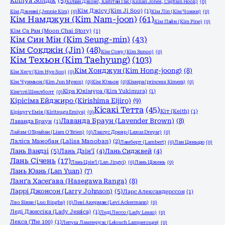
Кіллуа Золдік
(5)
Кіліан Джонс, Капітан Гак (Killian Jones, Captain Hook)
(0)
Кім Джісу (Kim Ji Soo)
(1)
Кім Дженні (Jennie Kim)
(0)
Кім Ліп (Кім Чонин)
(0)
Кім Намджун (Kim Nam-joon)
(61)
Кім Пайн (Kim Pine)
(0)
Кім Са Ран (Moon Chai Story)
(1)
Кім Син Мін (Kim Seung-min)
(43)
Кім Сокджін (Jin)
(48)
Кім Сону (Kim Sunoo)
(0)
Кім Техьон (Kim Taehyung)
(103)
Кім Хонджун (Kim Hong-joong)
(8)
Кім Хесу (Kim Hye Soo)
(0)
Кім Чунмьон (Kim Jun Myeon)
(0)
Кім Юхьон
(0)
Кімера (princess Kimera)
(0)
Кіра Юкімура (Kira Yukimura)
(1)
Кінґслі Шеклболт
(0)
Кірісіма Ейджиро (Kirishima Eijiro)
(9)
Кісакі Тетта
(45)
Кіт (Keith)
(1)
Кіріцугу Емія (Kiritsugu Emiya)
(0)
Лаванда Браун (Lavender Brown)
(8)
Лаванда Браун
(1)
Лайам О'Брайан (Liam O'Brien)
(0)
Лаксус Дреяр (Laxus Dreyar)
(0)
Лаліса Манобан (Lalisa Manoban)
(2)
Ламберт (Lambert)
(0)
Лан Цяньцю
(0)
Лань Вандзі
(5)
Лань Дзін'ї
(4)
Лань Сиджвей
(4)
Лань Січень
(17)
Лань Цзін'ї (Lan Jingyi)
(0)
Лань Ціжень
(0)
Лань Юань (Lan Yuan)
(7)
Ланґа Хасеґава (Hasegawa Ranga)
(8)
Ларрі Джонсон (Larry Johnson)
(5)
Ларс Александерссон
(1)
Лво Бінхе (Luo Binghe)
(0)
Леві Акерман (Levi Ackermann)
(0)
Леді Джессіка (Lady Jessica)
(1)
Леді Лессо (Lady Lesso)
(0)
Лекса (The 100)
(1)
Лелуш Ламперуж (Lelouch Lamperouge)
(0)