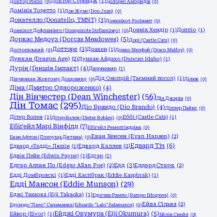
Доктор Стрендж
(1)
Доктор Рокзо
(0)
Долорес Амбридж
(0)
Домінік Торетто
(1)
Дон Жуан (Don Juan)
(0)
Донателло (Donatello, TMNT)
(3)
Донккіхот Росінант
(0)
Доннік Хендір
(1)
Доппіо
(1)
Донкіхот Дофламінго (Donquixote Doflamingo)
(0)
Доркас Медоуз (Dorcas Meadowes)
(5)
Дорі (Castle Cats)
(0)
Дотторе
(3)
Дракен
(1)
Достоєвський
(0)
Драко Мелфой (Draco Malfoy)
(0)
Дункан (Dragon Age)
(2)
Дункан Айдахо (Duncan Idaho)
(1)
Дурін (Ґеншін Імпакт)
(4)
Дюрневир
(1)
Дід Онопрій (Таємний посол)
(1)
Дівчинка в Жовтому Дощовику
(0)
Ділюк
(0)
Діма (Дмитро Однороженко)
(4)
Дін Вінчестер (Dean Winchester)
(56)
Дін Джарін
(0)
Дін Томас
(295)
Діо Брандо (Dio Brando)
(4)
Діппер Пайнс
(0)
Дітер Болен
(1)
Еббі (Castle Cats)
(1)
Дітер Болен (Dieter Bohlen)
(0)
Ебіґейл Марі Вінфілд
(7)
Ебіґейл Ремелтіндрінк
(0)
Еван Хенсен (Evan Hansen)
(2)
Еван Афтон (Плачуща Дитина)
(0)
Едвард Тіч
(6)
Едвард «Тедді» Люпін
(1)
Едвард Каллен
(2)
Едвін Пейн (Edwin Payne)
(1)
Едгар
(1)
Едд
(3)
Едгар Аллан По (Edgar Allan Poe)
(2)
Еддард Старк
(2)
Едді Домбровскі
(1)
Едді Каспбрак (Eddie Kaspbrak)
(1)
Едді Мансон (Eddie Munson)
(29)
Еджі Такаока (Eiji Takaoka)
(1)
Едогава Рампо (Rampo Edogawa)
(0)
Ейва Сільва
(2)
Едуардо "Лало" Саламанка (Eduardo "Lalo" Salamanca)
(0)
Ейджі Окумура (Eiji Okumura)
(5)
Ейвор (Eivor)
(1)
Ейлін Снейп
(0)