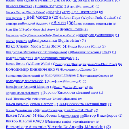
Ванда Максимова
(8)
Ван Їбо
(5)
Вальт Аой
(2)
Вамм (Wammu)
(1)
Ванесса Енотека
(1)
Ваніка Зоґратіс
(1)
Варлі (Не голодуй)
(0)
Варіс (Varys, Гра Престолів)
(2)
Варрік Тетрас (Varrik Tetras)
(0)
Вей Чандзе
(20)
Вейлон Парк (Waylon Park, Outlast)
(1)
Вей Вусянь
(0)
Венті
(36)
Венздей Аддамс
(1)
Венбара
(0)
Вень Жвохань
(0)
Вень Нін
(0)
Вернон Роше
(2)
Вень Цін
(0)
Верба (Moon chai story)
(0)
Вертумн (Vertumnus)
(1)
Вероніка де Сад (Veronica de Sade, Vanitas no Carte)
(0)
Вивірколапка (Squirrelstar)
(3)
Вессел
(0)
Веґґі
(0)
Влад (Сирин, Moon Chai Story)
(4)
Влада Берізка (Слід)
(1)
Владислав Михальчук (Schmalgauzen)
(1)
Вовчиця Роксана (FNaF)
(1)
Вождь Бромден (Над зозулиним гніздом)
(1)
Волес Веллс (Wallace Wells)
(1)
Володарка (Викрадач дітей/The Child Thief)
(0)
Володимир Винниченко
(9)
Володимир Дантес
(1)
Володимир Петров
(1)
Володимир Зеленський
(0)
Володимир Сосюра
(0)
Володимир Яновський
(1)
Вольфганг (Не голодуй)
(0)
Вольфганг Амадей Моцарт
(1)
Вонг (Доктор Стрендж)
(0)
Ворони (Книжки та кістяний пил)
(1)
Ворон (Moon chai story)
(0)
Вуді (Не голодуй)
(0)
Вчителька (Little Nightmares)
(0)
Вів'єн Гармон (Vivien Harmon)
(1)
Вів (Книжки та Кістяний пил)
(1)
Вівіан Дель Анхель
(0)
Відьма (Викрадач дітей/The Child Thief)
(0)
Віжен (Vision)
(4)
Вікерботом
(1)
Віктор Никифоров
(2)
Віктор Крей
(0)
Віктор Шаблій (Слід)
(3)
Вікторія Белфрі (Victoria Belfrey)
(0)
Вікторія де Анжеліс (Victoria De Angelis, Måneskin)
(8)