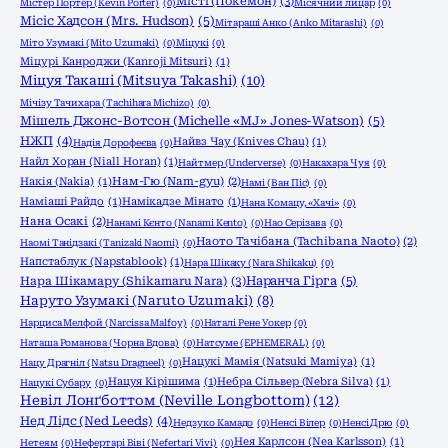
Місті (Покемон)
(3)
Містер Портер (Kevin Porter)
(0)
Місячний лицар
(0)
Місіс Хадсон (Mrs. Hudson)
(5)
Мітараші Анко (Anko Mitarashi)
(0)
Міто Узумакі (Mito Uzumaki)
(0)
Міцукі
(0)
Міцурі Канроджи (Kanroji Mitsuri)
(1)
Міцуя Такаші (Mitsuya Takashi)
(10)
Мічізу Тачихара (Tachihara Michizo)
(0)
Мішель Джонс-Вотсон (Michelle «MJ» Jones-Watson)
(5)
НЖП
(4)
Найвз Чау (Knives Chau)
(1)
Надія Дорофеєва
(0)
Найл Хоран (Niall Horan)
(1)
Найтмер (Underverse)
(0)
Накахара Чуя
(0)
Накія (Nakia)
(1)
Нам-Гю (Nam-gyu)
(2)
Намі (Ван Піс)
(0)
Наміаші Райдо
(1)
Намікадзе Мінато
(1)
Нана Комацу, «Хачі»
(0)
Нана Осакі
(2)
Нанамі Кєнто (Nanami Kento)
(0)
Нао Серізава
(0)
Наото Тачібана (Tachibana Naoto)
(2)
Наомі Танідзакі (Tanizaki Naomi)
(0)
Напстаблук (Napstablook)
(1)
Нара Шікаку (Nara Shikaku)
(0)
Нара Шікамару (Shikamaru Nara)
(3)
Наранча Гірга
(5)
Наруто Узумакі (Naruto Uzumaki)
(8)
Нарциса Мелфой (Narcissa Malfoy)
(0)
Наталі Рене Уокер
(0)
Наташа Романова (Чорна Вдова)
(0)
Натсуме (EPHEMERAL)
(0)
Нацукі Мамія (Natsuki Mamiya)
(1)
Нацу Драгніл (Natsu Dragneel)
(0)
Нацуя Кірішима
(1)
Небра Сільвер (Nebra Silva)
(1)
Нацукі Субару
(0)
Невіл Лонґботтом (Neville Longbottom)
(12)
Нед Лідс (Ned Leeds)
(4)
Недзуко Камадо
(0)
Ненсі Вілер
(0)
Ненсі Дрю
(0)
Нея Карлсон (Nea Karlsson)
(1)
Нетеям
(0)
Нефертарі Віві (Nefertari Vivi)
(0)