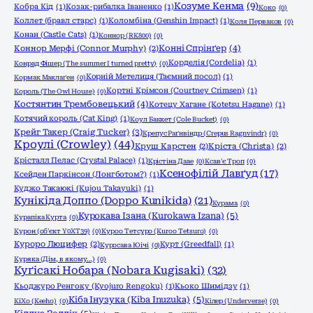
Козуме Кенма
(9)
Кобра Кід
(1)
Козак-рибалка Іваненко
(1)
Коко
(0)
Коллет (бравл старс)
(1)
Коломбіна (Genshin Impact)
(1)
Коля Перваков
(0)
Конан (Castle Cats)
(1)
Коннор (RK800)
(0)
Конні Спрінґер
(4)
Коннор Мерфі (Connor Murphy)
(2)
Корделія (Cordelia)
(1)
Конрад Фішер (The summer I turned pretty)
(0)
Корній Метелиця (Таємний посол)
(1)
Кормак Маклаґен
(0)
Кортні Крімсон (Courtney Crimsen)
(1)
Король (The Owl House)
(0)
Костянтин Трембовецький
(4)
Котецу Хагане (Kotetsu Hagane)
(1)
Котячий король (Cat King)
(1)
Коул Баккет (Cole Bucket)
(0)
Крейг Такер (Craig Tucker)
(3)
Крепус Раґнвіндр (Crepus Ragnvindr)
(0)
Кроулі (Crowley)
(44)
Круш Карстен
(2)
Кріста (Christa)
(2)
Крісталл Пелас (Crystal Palace)
(1)
Крістіна Даае
(0)
Ксав'є Троп
(0)
Ксенофілій Лавґуд
(17)
Ксейден Паркінсон (Лонгботом?)
(1)
Куджо Такаюкі (Kujou Takayuki)
(1)
Кунікіда Доппо (Doppo Kunikida)
(21)
Курама
(0)
Курокава Ізана (Kurokawa Izana)
(5)
Курапіка Курта
(0)
Курон (об'єкт Y0XT39)
(0)
Куроо Тетсуро (Kuroo Tetsuro)
(0)
Куроро Люцифер
(2)
Курт (Greedfall)
(1)
Куросава Юічі
(0)
Куряка (Дім, в якому…)
(0)
Куґісакі Нобара (Nobara Kugisaki)
(32)
Кьоджуро Ренгоку (Kyojuro Rengoku)
(1)
Кьоко Шимідзу
(1)
Кіба Інузука (Kiba Inuzuka)
(5)
КіХо (Keeho)
(0)
Кілер (Underverse)
(0)