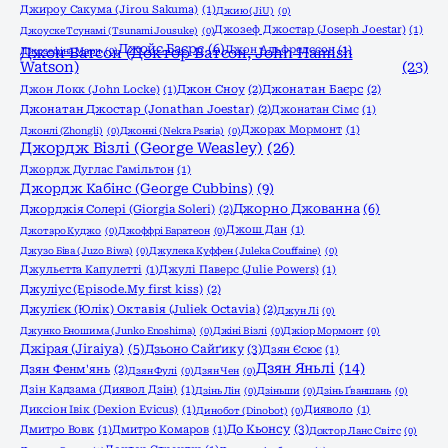
Джироу Сакума (Jirou Sakuma)
(1)
Джию (JiU)
(0)
Джозеф Джостар (Joseph Joestar)
(1)
Джоyске Тсунамі (Tsunami Jousuke)
(0)
Джойс Баєрс
(6)
Джон Альфредссон
(1)
Джозефіна Марч
Джон Ватсон (Доктор Ватсон, John Hamish
(0)
Watson)
(23)
Джон Локк (John Locke)
(1)
Джон Сноу
(2)
Джонатан Баєрс
(2)
Джонатан Джостар (Jonathan Joestar)
(2)
Джонатан Сімс
(1)
Джорах Мормонт
(1)
Джонлі (Zhongli)
(0)
Джонні (Nekra Psaria)
(0)
Джордж Візлі (George Weasley)
(26)
Джордж Дуглас Гамільтон
(1)
Джордж Кабінс (George Cubbins)
(9)
Джорно Джованна
(6)
Джорджія Солері (Giorgia Soleri)
(2)
Джош Дан
(1)
Джотаро Куджо
(0)
Джоффрі Баратеон
(0)
Джузо Біва (Juzo Biwa)
(0)
Джулека Куффен (Juleka Couffaine)
(0)
Джульєтта Капулетті
(1)
Джулі Паверс (Julie Powers)
(1)
Джуліус (Episode.My first kiss)
(2)
Джулієк (Юлік) Октавія (Juliek Octavia)
(2)
Джун Лі
(0)
Джунко Еношима (Junko Enoshima)
(0)
Джіні Візлі
(0)
Джіор Мормонт
(0)
Джірая (Jiraiya)
(5)
Дзьоно Сайґику
(3)
Дзян Єсює
(1)
Дзян Яньлі
(14)
Дзян Фенм'янь
(2)
Дзян Фулі
(0)
Дзян Чен
(0)
Дзін Кадзама (Диявол Дзін)
(1)
Дзінь Лін
(0)
Дзіньши
(0)
Дзінь Ґваншань
(0)
Диксіон Івік (Dexion Evicus)
(1)
Дияволо
(1)
Динобот (Dinobot)
(0)
До Кьонсу
(3)
Дмитро Вовк
(1)
Дмитро Комаров
(1)
Доктор Ланс Світс
(0)