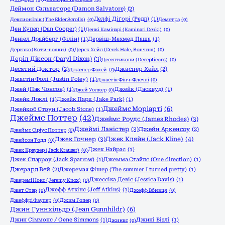
Деймон Сальваторе (Damon Salvatore)
(2)
Делфі Діґорі (Редл)
(1)
Дексион Івік (The Elder Scrolls)
(0)
Деметра
(0)
Ден Купер (Dan Cooper)
(1)
Денкі Камінарі (Kaminari Denki)
(0)
Деніел Драйберг (Філін)
(1)
Дервіш-Мехмед Паша
(1)
Деревко (Коти-вояки)
(0)
Дерек Хейл (Derek Hale, Вовченя)
(0)
Деріл Діксон (Daryl Dixon)
(3)
Десептикони (Decepticons)
(0)
Десятий Доктор
(2)
Джаспер Хейл
(2)
Джаспер Фахей
(0)
Джастін Фолі (Justin Foley)
(1)
Джастін Фінч-Флечлі
(0)
Джей (Пак Чонсон)
(1)
Джейк (Дасквуд)
(1)
Джей Уолкер
(0)
Джейк Локлі
(1)
Джейк Парк (Jake Park)
(1)
Джеймс Моріарті
(6)
Джейкоб Стоун (Jacob Stone)
(1)
Джеймс Поттер
(42)
Джеймс Роудс (James Rhodes)
(3)
Джеймі Ланістер
(3)
Джейн Аркенсоу
(2)
Джеймс Сіріус Поттер
(0)
Джек Гочнер
(3)
Джек Кляйн (Jack Kline)
(4)
Джейсон Тодд
(0)
Джек Найрас
(1)
Джек Краузер (Jack Krauser)
(0)
Джек Спарроу (Jack Sparrow)
(1)
Джемма Стайлс (One direction)
(1)
Джерард Вей
(2)
Джеремая Фішер (The summer I turned pretty)
(1)
Джессіка Девіс (Jessica Davis)
(1)
Джеремі Нокс (Jeremy Knox)
(0)
Джефф Аткінс (Jeff Atkins)
(1)
Джет Стар
(0)
Джефф Вбивця
(0)
Джеффрі Фаулер
(0)
Джим Гопер
(0)
Джин Гуннхільдр (Jean Gunnhildr)
(6)
Джин Сіммонс / Gene Simmons
(1)
Джині Візлі
(1)
Джинкс
(0)