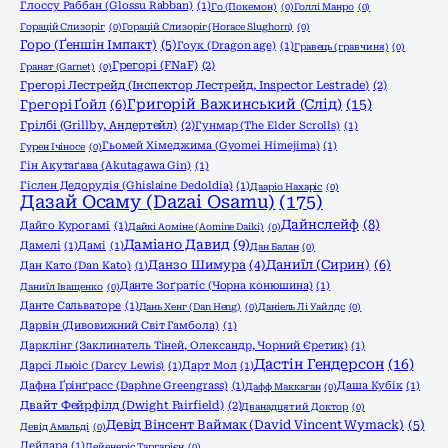
Глоссу Раббан (Glossu Rabban)
(1)
Го (Покемон)
(0)
Голлі Манро
(0)
Горацій Слизоріг
(0)
Горацій Слизоріг (Horace Slughorn)
(0)
Горо (Ґеншін Імпакт)
(5)
Гоук (Dragon age)
(1)
Гравець (гравчиня)
(0)
Грегорі (FNaF)
(2)
Гранат (Garnet)
(0)
Грегорі Лестрейд (Інспектор Лестрейд, Inspector Lestrade)
(2)
Григорій Важинський (Слід)
(15)
Грегорі Ґойл
(6)
Грілбі (Grillby, Андертейл)
(2)
Гунмар (The Elder Scrolls)
(1)
Гьомей Хімеджима (Gyomei Himejima)
(1)
Гурен Ічіносе
(0)
Гін Акутаґава (Akutagawa Gin)
(1)
Гіслен Дедорудія (Ghislaine Dedoldia)
(1)
Дааріо Нахаріс
(0)
Дазай Осаму (Dazai Osamu)
(175)
Дайнслейф
(8)
Дайго Курогамі
(1)
Дайкі Аоміне (Aomine Daiki)
(0)
Даміано Давид
(9)
Дамелі
(1)
Дамі
(1)
Дан Балан
(0)
Даниїл (Сирин)
(6)
Данзо Шимура
(4)
Дан Като (Dan Katо)
(1)
Данте Зоґратіс (Чорна конюшина)
(1)
Даниїл Іващенко
(0)
Данте Сальваторе
(1)
Дань Хенг (Dan Heng)
(0)
Даніель Лі Уайлдс
(0)
Дарвін (Дивовижний Світ Гамбола)
(1)
Дарклінг (Заклинатель Тіней, Олександр, Чорний Єретик)
(1)
Дастін Гендерсон
(16)
Дарсі Льюіс (Darcy Lewis)
(1)
Дарт Мол
(1)
Дафна Ґрінґрасс (Daphne Greengrass)
(1)
Даша Кубік
(1)
Дафф Маккаган
(0)
Двайт Фейрфілд (Dwight Fairfield)
(2)
Дванадцятий Доктор
(0)
Девід Вінсент Ваймак (David Vincent Wymack)
(5)
Девід Амальді
(0)
Дейдара
(1)
Дейенеріс Таргарієн
(0)