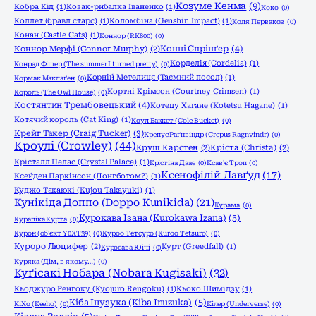
Козуме Кенма
(9)
Кобра Кід
(1)
Козак-рибалка Іваненко
(1)
Коко
(0)
Коллет (бравл старс)
(1)
Коломбіна (Genshin Impact)
(1)
Коля Перваков
(0)
Конан (Castle Cats)
(1)
Коннор (RK800)
(0)
Конні Спрінґер
(4)
Коннор Мерфі (Connor Murphy)
(2)
Корделія (Cordelia)
(1)
Конрад Фішер (The summer I turned pretty)
(0)
Корній Метелиця (Таємний посол)
(1)
Кормак Маклаґен
(0)
Кортні Крімсон (Courtney Crimsen)
(1)
Король (The Owl House)
(0)
Костянтин Трембовецький
(4)
Котецу Хагане (Kotetsu Hagane)
(1)
Котячий король (Cat King)
(1)
Коул Баккет (Cole Bucket)
(0)
Крейг Такер (Craig Tucker)
(3)
Крепус Раґнвіндр (Crepus Ragnvindr)
(0)
Кроулі (Crowley)
(44)
Круш Карстен
(2)
Кріста (Christa)
(2)
Крісталл Пелас (Crystal Palace)
(1)
Крістіна Даае
(0)
Ксав'є Троп
(0)
Ксенофілій Лавґуд
(17)
Ксейден Паркінсон (Лонгботом?)
(1)
Куджо Такаюкі (Kujou Takayuki)
(1)
Кунікіда Доппо (Doppo Kunikida)
(21)
Курама
(0)
Курокава Ізана (Kurokawa Izana)
(5)
Курапіка Курта
(0)
Курон (об'єкт Y0XT39)
(0)
Куроо Тетсуро (Kuroo Tetsuro)
(0)
Куроро Люцифер
(2)
Курт (Greedfall)
(1)
Куросава Юічі
(0)
Куряка (Дім, в якому…)
(0)
Куґісакі Нобара (Nobara Kugisaki)
(32)
Кьоджуро Ренгоку (Kyojuro Rengoku)
(1)
Кьоко Шимідзу
(1)
Кіба Інузука (Kiba Inuzuka)
(5)
КіХо (Keeho)
(0)
Кілер (Underverse)
(0)