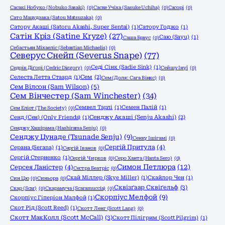
Сасакі Нобуко (Nobuko Sasaki)
(0)
Саске Учіха (Sasuke Uchiha)
(0)
Сасорі
(0)
Сато Мацудзака (Satou Matsuzaka)
(0)
Сатору Акаші (Satoru Akashi, Super Sentai)
(1)
Сатору Годжо
(1)
Сатін Кріз (Satine Kryze)
(27)
Саю (Sayu)
(1)
Саша Браус
(0)
Себастьян Міхаеліс (Sebastian Michaelis)
(0)
Северус Снейп (Severus Snape)
(77)
Седі Сінк (Sadie Sink)
(1)
Седрік Діґорі (Cedric Diggory)
(0)
Сейшу Інуї
(0)
Селеста Летта Стаард
(1)
Сем
(2)
Сем (Доля: Сага Вінкс)
(0)
Сем Вілсон (Sam Wilson)
(5)
Сем Вінчестер (Sam Winchester)
(34)
Семвел Тарлі
(1)
Семен Палій
(1)
Сем Еліот (The Society)
(0)
Сенд (Сен) (Only Friends)
(1)
Сенджу Акаші (Senju Akashi)
(2)
Сенджу Хашірама (Hashirama Senju)
(0)
Сенджу Цунаде (Tsunade Senju)
(9)
Сенку Ішігамі
(0)
Сергій Притула
(4)
Серана (Serana)
(1)
Сергій Іванов
(0)
Сергій Стерненко
(1)
Сергій Чирков
(0)
Серо Ханта (Hanta Sero)
(0)
Симон Петлюра
(12)
Серсея Ланістер
(4)
Сестра Беатріс
(0)
Скай Міллер (Skye Miller)
(1)
Скайлор Чен
(1)
Син Цю
(0)
Синьора
(0)
Сквізґаар Сквіґельф
(3)
Скар (Scar)
(0)
Скарамуча (Scaramuccia)
(0)
Скорпіус Мелфой
(9)
Скорпіус Гіперіон Малфой
(1)
Скот Рід (Scott Reed)
(1)
Скотт Ленг (Scott Lang)
(0)
Скотт МакКолл (Scott McCall)
(3)
Скотт Пілігрим (Scott Pilgrim)
(1)