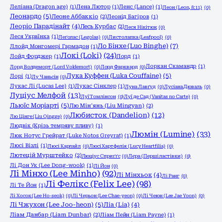
Леліана (Dragon age)
(1)
Лена Лютор
(1)
Ленс (Lance)
(1)
Леон (Leon, 8:11)
(0)
Леонардо
(5)
Леоне Аббаккіо
(2)
Леонід Багіров
(1)
Леоріо Парадінайт
(4)
Лесь Курбас
(2)
Леся Нікітюк
(0)
Леся Українка
(1)
Леґолас (Legolas)
(0)
Листолапка (Leafpool)
(0)
Ло Бінхе (Luo Binghe)
(7)
Ллойд Монгомері Гармадон
(1)
Локі (Loki)
(24)
Лойд Форджер
(1)
Лорд
(1)
Лоркан Скамандр
(1)
Лорд Волдеморт (Lord Voldemort)
(0)
Лорд Фарквард
(0)
Лука Куффен (Luka Couffaine)
(5)
Лорі
(1)
Лу Чаньсін
(0)
Лукас Лі (Lucas Lee)
(1)
Лукас Сінклер
(1)
Луна Лавґуд
(0)
Лусіана Дюваль
(0)
Луціус Мелфой
(13)
Луї Томлінсон
(0)
Луї де Сад (Vanitas no Carte)
(0)
Льюїс Моріарті
(5)
Лю Мін'янь (Liu Mingyan)
(2)
Любисток (Dandelion)
(12)
Лю Цінге (Liu Qingge)
(0)
Людвік (Крізь темряву пливу)
(1)
Люмін (Lumine)
(33)
Люк Нотус Грейрат (Luke Notos Greyrat)
(1)
Люсі Візлі
(1)
Люсі Карлайл
(0)
Люсі Хартфелія (Lucy Heartfilia)
(0)
Лютецій Мурштейко
(2)
Люціус Сприґґс
(0)
Лєра (Перші ластівки)
(0)
Лі Дон Ук (Lee Dong-wook)
(1)
Лі Йон
(0)
Лі Мінхо (Lee Minho)
(92)
Лі Мінхьок
(4)
Лі Ранг
(0)
Лі Фелікс (Felix Lee)
(98)
Лі Те Йон
(1)
Лі Хосок (Lee Ho-seok)
(0)
Лі Черьон (Lee Chae-yeon)
(0)
Лі Чеюн (Lee Jae Yoon)
(0)
Лі Чжухон (Lee Joo-heon)
(5)
Ліа (Lia)
(4)
Ліам Данбар (Liam Dunbar)
(2)
Ліам Пейн (Liam Payne)
(1)