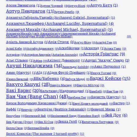
Артур Кетч
(3)
Арсен Звенигора
(1)
Артем Чорний
(0)
Артур Візлі
(0)
Артур Пендрагон
(13)
Артюр Рембо
(0)
Архангел Габріель/Гавриїл (Archangel Gabriel, Supernatural)
(1)
Архангел Люцифер (Archangel Lucifer, Supernatural)
(4)
Архангел Михаїл (Archangel Michael, Supernatural)
(5)
Архангел Михаїл (світ Апокаліпсису)/альтернативний Михаїл (Archangel
Michael (Apocalypse World)/Alternate Michael)
(0)
Аріель Анемой Асура
(1)
Арія Старк
(2)
Арґус Філч
(0)
Асагірі Ген
(0)
Аскебйорни
(1)
Аскелад
(1)
Асахі Кобе
(0)
Асгайр Адамович
(0)
Асока Тано
(0)
Асторія Ґрінґрас
(9)
Астаріон
(0)
Астаріон Анкунін (Astarion Ancunin)
(0)
Асьє Сільвер
(1)
Ахілесс Девенпорт
(1)
Ацуші "Аккун" Сендо
(2)
Афіна
(0)
Ацуші Накаджима
(34)
Аякс Петропол
(1)
Ашильда (Ashildr)
(0)
Аяме (Наруто)
(1)
Аїд
(1)
Аїден Фаулі-Прейшер
(1)
Б'якуя Тогамі
(0)
Баджі Кейске
(15)
ББк/Бабенко
(4)
Б'янка Барклай
(0)
Бабуся Медді
(0)
Бакуго Кацукі
(28)
Бакуго Масару
(0)
Бакуго Мітсукі
(0)
Бакі Барнс
(20)
Бальтазар (Надприродне)
(1)
Бамблбі
(0)
Бан Чан
(0)
Бан Чан (Bang Chan)
(48)
Бариста (Харуто)
(1)
Барбара Пеґ
(0)
Барон Володимир Харконен (Дюна)
(1)
Бастер
(1)
Барті Кравч-молодший
(0)
Баффі
(1)
Беатріче (Beatrice Sakamaki)
(1)
Беверлі Марш
(1)
Беатріс
(0)
Бей Доу
(6)
Беззубик
(0)
Безликий Бай
(0)
Безіменний Бард (Nameless Bard)
(0)
Бекка Гелб
(1)
Бек Джухо (Зухо)
(0)
Бек Хі Сон
(0)
Белатриса Лестранж
(0)
Белла Свон
(0)
Белламі Блейк
(0)
Беллі Конклін (The summer I turned pretty)
(1)