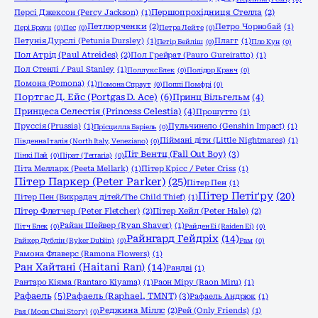
Персі Джексон (Percy Jackson)
(1)
Першопрохідниця Стелла
(2)
Петлюрченки
(2)
Петро Чорнобай
(1)
Пері Браун
(0)
Пес
(0)
Петра Лейте
(0)
Петунія Дурслі (Petunia Dursley)
(1)
Плагг
(1)
Петір Бейліш
(0)
Пло Кун
(0)
Пол Атрід (Paul Atreides)
(2)
Пол Грейрат (Pauro Gureiratto)
(1)
Пол Стенлі / Paul Stanley
(1)
Поллукс Блек
(0)
Полідор Кравч
(0)
Помона (Pomona)
(1)
Помона Спраут
(0)
Поппі Помфрі
(0)
Портгас Д. Ейс (Portgas D. Ace)
(6)
Принц Вільгельм
(4)
Принцеса Селестія (Princess Celestia)
(4)
Прошутто
(1)
Пруссія (Prussia)
(1)
Пульчинело (Genshin Impact)
(1)
Прісцилла Баріель
(0)
Піймані діти (Little Nightmares)
(1)
Південна Італія (North Italy, Veneziano)
(0)
Піт Вентц (Fall Out Boy)
(3)
Пінкі Пай
(0)
Пірат (Terraria)
(0)
Піта Мелларк (Peeta Mellark)
(1)
Пітер Крісс / Peter Criss
(1)
Пітер Паркер (Peter Parker)
(25)
Пітер Пен
(1)
Пітер Петіґру
(20)
Пітер Пен (Викрадач дітей/The Child Thief)
(1)
Пітер Флетчер (Peter Fletcher)
(2)
Пітер Хейл (Peter Hale)
(2)
Райан Шейвер (Ryan Shaver)
(1)
Пітч Блек
(0)
Райден Еі (Raiden Ei)
(0)
Райнгард Гейдріх
(14)
Райкер Дублін (Ryker Dublin)
(0)
Рам
(0)
Рамона Флаверс (Ramona Flowers)
(1)
Ран Хайтані (Haitani Ran)
(14)
Рандві
(1)
Рантаро Кіяма (Rantaro Kiyama)
(1)
Раон Міру (Raon Miru)
(1)
Рафаель
(5)
Рафаель (Raphael, TMNT)
(3)
Рафаель Андрюк
(1)
Реджина Міллс
(2)
Рей (Only Friends)
(1)
Рая (Moon Chai Story)
(0)