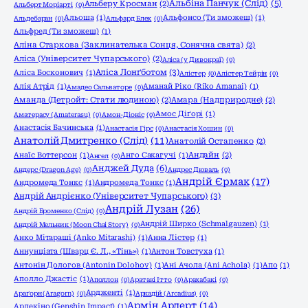
Альбіна Панчук (Слід)
(5)
Альберу Кросман
(2)
Альберт Моріарті
(0)
Альоша
(1)
Альфонсо (Ти зможеш)
(1)
Альдебаран
(0)
Альфард Блек
(0)
Альфред (Ти зможеш)
(1)
Аліна Старкова (Заклинателька Сонця, Сонячна свята)
(2)
Аліса (Університет Чупарського)
(2)
Аліса (у Дивокраї)
(0)
Аліса Лонґботом
(3)
Аліса Босконович
(1)
Алістер
(0)
Алістер Тейрін
(0)
Алія Атрід
(1)
Аманай Ріко (Riko Amanai)
(1)
Амадео Сальваторе
(0)
Аманда (Детройт: Стати людиною)
(2)
Амара (Надприродне)
(2)
Амос Діґорі
(1)
Аматерасу (Amaterasu)
(0)
Амон-Діоніс
(0)
Анастасія Бачинська
(1)
Анастасія Гірс
(0)
Анастасія Хошин
(0)
Анатолій Дмитренко (Слід)
(11)
Анатолій Остапенко
(2)
Анаїс Воттерсон
(1)
Анго Сакагучі
(1)
Андайн
(2)
Ангел
(0)
Анджей Дуда
(6)
Андерс (Dragon Age)
(0)
Андрес Дюваль
(0)
Андрій Єрмак
(17)
Андромеда Тонкс
(1)
Андромеда Тонкс
(1)
Андрій Андрієнко (Університет Чупарського)
(3)
Андрій Лузан
(26)
Андрій Броменко (Слід)
(0)
Андрій Ширко (Schmalgauzen)
(1)
Андрій Мельник (Moon Chai Story)
(0)
Анко Мітараші (Anko Mitarashi)
(1)
Анна Лістер
(1)
Аннунціата (Шварц Є. Л., «Тінь»)
(1)
Антон Товстуха
(1)
Антонін Дологов (Antonin Dolohov)
(1)
Ані Ачола (Ani Achola)
(1)
Апо
(1)
Аполло Джастіс
(1)
Аполлон
(0)
Аратакі Ітто
(0)
Арахабакі
(0)
Ардженті
(1)
Араґорн (Aragorn)
(0)
Аркадій (Arcadius)
(0)
Армін Арлерт
(14)
Арлекіно (Genshin Impact)
(1)