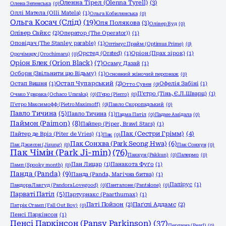
Оленна Тірел (Olenna Tyrell)
(3)
Олена Зеленська
(0)
Оллі Матела (Olli Matela)
(1)
Ольга Кобилянська
(0)
Ольга Косач (Слід)
(19)
Оля Полякова
(3)
Олівер Вуд
(0)
Олівер Сайкс
(2)
Оператор (The Operator))
(1)
Оповідач (The Stanley parable)
(1)
Оптімус Прайм (Optimus Prime)
(0)
Орстед (Orsted)
(1)
Оріон (Прах зірок)
(1)
Орочімару (Orochimaru)
(0)
Оріон Блек (Orion Black)
(7)
Осаму Дазай
(1)
Осборн (Звільнити цю Відьму)
(1)
Основний жіночий персонаж
(0)
Остап Вишня
(1)
Остап Чупарський
(2)
Офелія Забіні
(1)
Отто Сувен
(0)
П'єтро (Тінь, Є.Л.Шварц)
(1)
Очако Урарака (Ochaco Uraraka)
(0)
П'єро (Pierro)
(0)
П'єтро Максимофф (Pietro Maximoff)
(0)
Павло Скоропадський
(0)
Павло Тичина
(5)
Павло Тичина
(1)
Падма Патіл
(0)
Падме Амідала
(0)
Паймон (Paimon)
(8)
Пайпер (Piper, Brawl Stars)
(1)
Пак (Сестри Грімм)
(4)
Пайтер де Вріз (Piter de Vries)
(1)
Пак
(0)
Пак Сонхва (Park Seong Hwa)
(6)
Пак Джисон (Jisung)
(0)
Пак Сонхун
(0)
Пак Чімін (Park Ji-min)
(76)
Паккун (Pakkun)
(0)
Палермо
(0)
Пан Лицар
(1)
Панакота Фуґо
(1)
Памп (Spooky month)
(0)
Панда (Panda)
(9)
Панда (Panda, Магічна битва)
(1)
Папірус
(1)
Пандора Лавгуд (Pandora Lovegood)
(0)
Панталоне (Pantalone)
(0)
Парваті Патіл
(5)
Партурнакс (Paarthurnax)
(1)
Паті Пойзон
(2)
Паґслі Аддамс
(2)
Патрік Стамп (Fall Out Boy)
(0)
Пенсі Паркінсон
(1)
Пенсі Паркінсон (Pansy Parkinson)
(37)
Перлина (Pearl)
(0)