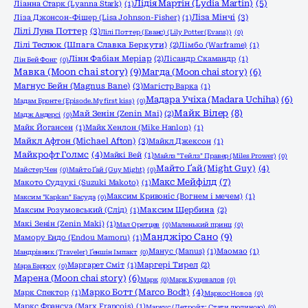
Лідія Мартін (Lydia Martin)
(5)
Ліанна Старк (Lyanna Stark)
(1)
Ліза Мінчі
(3)
Ліза Джонсон-Фішер (Lisa Johnson-Fisher)
(1)
Лілі Луна Поттер
(3)
Лілі Поттер (Еванс) (Lily Potter (Evans))
(0)
Лілі Теслюк (Шпага Славка Беркути)
(2)
Лімбо (Warframe)
(1)
Лінн Фабіан Меріар
(2)
Лісандр Скамандр
(1)
Лін Бей Фонг
(0)
Мавка (Moon chai story)
(9)
Магда (Moon chai story)
(6)
Магнус Бейн (Magnus Bane)
(3)
Магістр Варка
(1)
Мадара Учіха (Madara Uchiha)
(6)
Мадам Бронте (Episode.My first kiss)
(0)
Майк Вілер
(8)
Май Зенін (Zenin Mai)
(2)
Мадж Андерсі
(0)
Майк Йогансен
(1)
Майк Хенлон (Mike Hanlon)
(1)
Майкл Афтон (Michael Afton)
(3)
Майкл Джексон
(1)
Майкрофт Голмс
(4)
Майкі Вей
(1)
Майлз "Тейлз" Правер (Miles Prower)
(0)
Майто Ґай (Might Guy)
(4)
Майстер Чен
(0)
Майто Ґай (Guy Might)
(0)
Макс Мейфілд
(7)
Макото Судзукі (Suzuki Makoto)
(1)
Максим Кривоніс (Вогнем і мечем)
(1)
Максим "Kapkan" Басуда
(0)
Максим Розумовський (Слід)
(1)
Максим Щербина
(2)
Макі Зенін (Zenin Maki)
(1)
Мал Оретцев
(0)
Маленький принц
(0)
Манджіро Сано
(9)
Мамору Ендо (Endou Mamoru)
(1)
Манус (Manus)
(1)
Маомао
(1)
Мандрівник (Traveler) Ґеншін Імпакт
(0)
Маргарет Сміт
(1)
Маргері Тирел
(2)
Мара Барроу
(0)
Марена (Moon chai story)
(6)
Марк
(0)
Марк Куцевалов
(0)
Марко Ботт (Marco Bodt)
(4)
Марк Спектор
(1)
Маркос Новоа
(0)
Маркс Франсуа (Marx Francois)
(1)
Маркус (Детройт: Стати людиною)
(0)