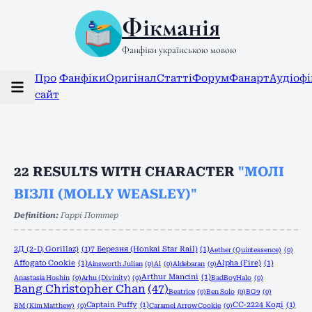
Фікманія
Фанфіки українською мовою
Про
Фанфіки
Оригінал
Статті
Форум
Фанарт
Аудіоф
сайт
22
RESULTS WITH CHARACTER
"МОЛІ
ВІЗЛІ (MOLLY WEASLEY)"
Definition:
Гаррі Поттер
2Д (2-D, Gorillaz)
(1)
7 Березня (Honkai Star Rail)
(1)
Aether (Quintessence)
(0)
Affogato Cookie
(1)
Alpha (Fire)
(1)
Ainsworth Julian
(0)
Al
(0)
Aldebaran
(0)
Arthur Mancini
(1)
Anastasia Hoshin
(0)
Arhu (Divinity)
(0)
BadBoyHalo
(0)
Bang Christopher Chan
(47)
Beatrice
(0)
Ben Solo
(0)
BG9
(0)
Captain Puffy
(1)
CC-2224 Коді
(1)
BM (Kim Matthew)
(0)
Caramel Arrow Cookie
(0)