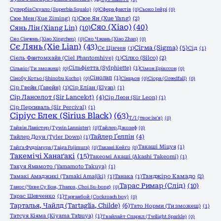
Супербіа Скуало (Superbia Squalo)
(0)
Сфера фактів
(0)
Сьоко Іейрі
(0)
Сюе Мен (Xue Ziming)
(1)
Сюе Ян (Xue Yang)
(2)
Сяо (Xiao)
(40)
Сянь Лін (Xiang Lin)
(10)
Сяо Сінчень (Xiao Xingchen)
(0)
Сяо Чжань (Xiao Zhan)
(0)
Сє Лянь (Xie Lian)
(43)
Сігма (Sigma)
(5)
Сє Цінчен
(1)
Сід
(1)
Сіель Фантомхайв (Ciel Phantomhive)
(1)
Сілко (Silco)
(2)
Сільфіетта (Sylphiette)
(1)
Сільвіо (Ти зможеш)
(0)
Сімон Ерікссон
(0)
Сінолап
(1)
Сінобу Котьо (Shinobu Kocho)
(0)
Сінцьов
(0)
Сіора (Greedfall)
(0)
Сір Гвейн (Ґавейн)
(1)
Сір Еліан (Elyan)
(1)
Сір Ланселот (Sir Lancelot)
(4)
Сір Леон (Sir Leon)
(1)
Сір Персиваль (Sir Percival)
(1)
Сіріус Блек (Sirius Black)
(63)
Т/І (твоє ім'я)
(0)
Тайвін Ланістер (Tywin Lannister)
(0)
Тайлер Джозеф
(0)
Тайлер Ґелпін
(4)
Тайлер Доун (Tyler Down)
(1)
Такаші Міцуя
(1)
Тайґа Фудзімура (Taiga Fujimura)
(0)
Такамі Кейґо
(0)
Такемічі Ханаґакі
(15)
Такеомі Акаші (Akashi Takeomi)
(1)
Такуя Ямамото (Yamamoto Takuya)
(1)
Тамакі Амаджикі (Tamaki Amajiki)
(1)
Танака
(1)
Танджіро Камадо
(2)
Тарас Римар (Слід)
(10)
Танос (Чхве Су Бон, Thanos, Choi Su-bong)
(0)
Тарас Шевченко
(1)
Тарганбой (Cockroach boy)
(0)
Тарталья, Чайлд (Tartaglia, Childe)
(6)
Тато Норми (Ти зможеш)
(1)
Татсуя Кіяма (Kiyama Tatsuya)
(1)
Твайлайт Спаркл (Twilight Sparkle)
(0)