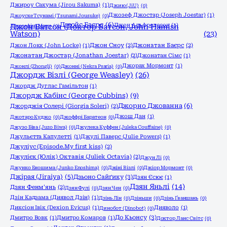
Джироу Сакума (Jirou Sakuma)
(1)
Джию (JiU)
(0)
Джозеф Джостар (Joseph Joestar)
(1)
Джоyске Тсунамі (Tsunami Jousuke)
(0)
Джойс Баєрс
(6)
Джон Альфредссон
(1)
Джозефіна Марч
Джон Ватсон (Доктор Ватсон, John Hamish
(0)
Watson)
(23)
Джон Локк (John Locke)
(1)
Джон Сноу
(2)
Джонатан Баєрс
(2)
Джонатан Джостар (Jonathan Joestar)
(2)
Джонатан Сімс
(1)
Джорах Мормонт
(1)
Джонлі (Zhongli)
(0)
Джонні (Nekra Psaria)
(0)
Джордж Візлі (George Weasley)
(26)
Джордж Дуглас Гамільтон
(1)
Джордж Кабінс (George Cubbins)
(9)
Джорно Джованна
(6)
Джорджія Солері (Giorgia Soleri)
(2)
Джош Дан
(1)
Джотаро Куджо
(0)
Джоффрі Баратеон
(0)
Джузо Біва (Juzo Biwa)
(0)
Джулека Куффен (Juleka Couffaine)
(0)
Джульєтта Капулетті
(1)
Джулі Паверс (Julie Powers)
(1)
Джуліус (Episode.My first kiss)
(2)
Джулієк (Юлік) Октавія (Juliek Octavia)
(2)
Джун Лі
(0)
Джунко Еношима (Junko Enoshima)
(0)
Джіні Візлі
(0)
Джіор Мормонт
(0)
Джірая (Jiraiya)
(5)
Дзьоно Сайґику
(3)
Дзян Єсює
(1)
Дзян Яньлі
(14)
Дзян Фенм'янь
(2)
Дзян Фулі
(0)
Дзян Чен
(0)
Дзін Кадзама (Диявол Дзін)
(1)
Дзінь Лін
(0)
Дзіньши
(0)
Дзінь Ґваншань
(0)
Диксіон Івік (Dexion Evicus)
(1)
Дияволо
(1)
Динобот (Dinobot)
(0)
До Кьонсу
(3)
Дмитро Вовк
(1)
Дмитро Комаров
(1)
Доктор Ланс Світс
(0)