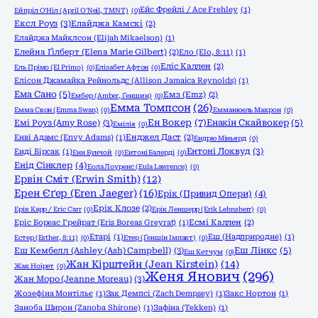
Ейс Фрейлі / Ace Frehley
(1)
Ейпріл О'Ніл (April O'Neil, TMNT)
(0)
Ексл Роуз
(3)
Елайджа Камскі
(2)
Елайджа Майклсон (Elijah Mikaelson)
(1)
Елейна Ґілберт (Elena Marie Gilbert)
(2)
Ело (Elo, 8:11)
(1)
Еліс Каллен
(2)
Ель Прімо (El Primo)
(0)
Елізабет Афтон
(0)
Елісон Джамайка Рейнольдс (Allison Jamaica Reynolds)
(1)
Ема Сано
(5)
Емз (Emz)
(2)
Ембер (Amber, Ґеншин)
(0)
Емма Томпсон
(26)
Емма Свон (Emma Swan)
(0)
Емманюель Макрон
(0)
Ен Вокер
(7)
Емі Роуз (Amy Rose)
(3)
Енакін Скайвокер
(5)
Емілія
(0)
Енві Адамс (Envy Adams)
(1)
Енджел Даст
(2)
Ендрю Міньярд
(0)
Ентоні Локвуд
(3)
Енді Бірсак
(1)
Енн Бунчой
(0)
Ентоні Балерді
(0)
Енід Сінклер
(4)
Еола Лоуренс (Eula Lawrence)
(0)
Ервін Сміт (Erwin Smith)
(12)
Ерен Єґер (Eren Jaeger)
(16)
Ерік (Привид Опери)
(4)
Ерік Клозе
(2)
Ерік Карр / Eric Carr
(0)
Ерік Леншерр (Erik Lehnsherr)
(0)
Еріс Бореас Грейрат (Eris Boreas Greyrat)
(1)
Есмі Каллен
(2)
Етарі
(1)
Еш (Надприродне)
(1)
Естер (Esther, 8:11)
(0)
Етер (Ґеншін Імпакт)
(0)
Еш Кембелл (Ashley (Ash) Campbell)
(3)
Еш Лінкс
(5)
Еш Кетчум
(0)
Жан Кірштейн (Jean Kirstein)
(14)
Жак Ноірет
(0)
Женя Янович
(296)
Жан Моро (Jeanne Moreau)
(3)
Жозефіна Монтільє
(1)
Зак Демпсі (Zach Dempsey)
(1)
Закс Нортон
(1)
Заноба Широн (Zanoba Shirone)
(1)
Зафіна (Tekken)
(1)