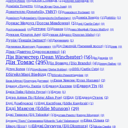
Доктор Стрендж
(1)
Доктор Рокзо
(0)
Долорес Амбридж
(0)
Домінік Торетто
(1)
Дон Жуан (Don Juan)
(0)
Донателло (Donatello, TMNT)
(3)
Донккіхот Росінант
(0)
Доннік Хендір
(1)
Доппіо
(1)
Донкіхот Дофламінго (Donquixote Doflamingo)
(0)
Доркас Медоуз (Dorcas Meadowes)
(5)
Дорі (Castle Cats)
(0)
Дотторе
(3)
Дракен
(1)
Достоєвський
(0)
Драко Мелфой (Draco Malfoy)
(0)
Дункан (Dragon Age)
(2)
Дункан Айдахо (Duncan Idaho)
(1)
Дурін (Ґеншін Імпакт)
(4)
Дюрневир
(1)
Дід Онопрій (Таємний посол)
(1)
Дівчинка в Жовтому Дощовику
(0)
Ділюк
(0)
Діма (Дмитро Однороженко)
(4)
Дін Вінчестер (Dean Winchester)
(56)
Дін Джарін
(0)
Дін Томас
(295)
Діо Брандо (Dio Brando)
(4)
Діппер Пайнс
(0)
Дітер Болен
(1)
Еббі (Castle Cats)
(1)
Дітер Болен (Dieter Bohlen)
(0)
Ебіґейл Марі Вінфілд
(7)
Ебіґейл Ремелтіндрінк
(0)
Еван Хенсен (Evan Hansen)
(2)
Еван Афтон (Плачуща Дитина)
(0)
Едвард Тіч
(6)
Едвард «Тедді» Люпін
(1)
Едвард Каллен
(2)
Едвін Пейн (Edwin Payne)
(1)
Едгар
(1)
Едд
(3)
Едгар Аллан По (Edgar Allan Poe)
(2)
Еддард Старк
(2)
Едді Домбровскі
(1)
Едді Каспбрак (Eddie Kaspbrak)
(1)
Едді Мансон (Eddie Munson)
(29)
Еджі Такаока (Eiji Takaoka)
(1)
Едогава Рампо (Rampo Edogawa)
(0)
Ейва Сільва
(2)
Едуардо "Лало" Саламанка (Eduardo "Lalo" Salamanca)
(0)
Ейджі Окумура (Eiji Okumura)
(5)
Ейвор (Eivor)
(1)
Ейлін Снейп
(0)