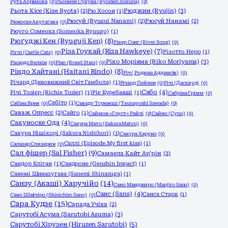
Рута Абрамова
(0)
Рьоомен Сукуна (Ryomen Sukuna)
(0)
Рюджин (Ryujin)
(3)
Рьота Кісе (Kise Ryota)
(2)
Рю Хосон
(1)
Рюсуй (Ryusui Nanami)
(2)
Рюсуй Нанамі
(2)
Рюноске Акутаґава
(0)
Рюуго Сомеока (Someoka Ryuugo)
(1)
Рюґуджі Кен (Ryuguji Ken)
(8)
Рівер Сонг (River Song)
(0)
Різа Гоукай (Riza Hawkeye)
(7)
Різотто Неро
(1)
Ріглі (Castle Cats)
(0)
Ріко Моріяма (Riko Moriyama)
(3)
Рікардо Велкін
(0)
Ріко (Brawl Stars)
(0)
Ріндо Хайтані (Haitani Rindo)
(8)
Річ ( Родина Аддамсів)
(0)
Річард (Дивовижний Світ Гамбола)
(1)
Річард Пейпен
(0)
Річі (Дасквуд)
(0)
Сабо
(4)
Річі Тозієр (Richie Tozier)
(1)
Ріє Куребаяші
(1)
Сабріна Грімм
(0)
Сабіто
(1)
Сабіна Врен
(0)
Саваду Тсунаєші (Tsunayoshi Sawada)
(0)
Саваж Опресс
(2)
Сайго
(1)
Саймон «Гоуст» Райлі
(0)
Сайно (Cyno)
(0)
Сакуноске Ода
(4)
Сакура Мато (Sakura Matou)
(0)
Сакура Нішіхорі (Sakura Nishihori)
(1)
Сакура Харуно
(0)
Саллі (Episode.My first kiss)
(1)
Салазар Слизерин
(0)
Сал фішер (Sal Fisher)
(9)
Самаела Кайт Ар'рін
(2)
Сандор Кліган
(1)
Сандроне (Genshin Impact)
(1)
Санемі Шиназугава (Sanemi Shinazuga)
(1)
Санзу (Акаші) Харучійо
(14)
Сано Манджиро (Manjiro Sano)
(0)
Санс (Sans)
(4)
Санса Старк
(1)
Сано Шінічіро (Shinichiro Sano)
(0)
Сара Кудзе
(15)
Сарада Учіха
(2)
Сарутобі Асума (Sarutobi Asuma)
(3)
Сарутобі Хірузен (Hiruzen Sarutobi)
(5)