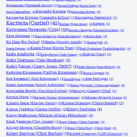
Карамлик (Таємний посол)
(1)
Карен Пейдж (Karen Page)
(0)
Карлайл Каллен
(2)
Карл Гайзенберг
(0)
Кароліна Ноірет
(0)
Кассандра Кілліан (Cassandra Killian)
(1)
Кассандра Пентаґаст
(1)
Кастіель (Castiel)
(41)
Катара
(1)
Касіан (Прах зірок)
(0)
Катерина Червона (Слід)
(10)
Катнісс Евердін (Katniss Everdeen)
(0)
Катя Щаслива
(1)
Кацукі Бакуго (Katsuki Bakugo)
(0)
Квілл Кіпс
(0)
Ке Цин (Ke Quing)
(3)
Кевін (Spooky month)
(1)
Кевін Дей
(0)
Кевін Трен (Kevin Tran)
(3)
Кевін Ердаль
(0)
Кей Цукішіма (Tsukishima Kei)
(0)
Кейа Альберіх
(5)
Кейдж (Cage)
(1)
Кейд Йегер (Cade Yeager)
(0)
Кейл Генітьюз (Cale Henituse)
(5)
Кейсі Джонс (Casey Jones, TMNT)
(4)
Кейт Бішоп (Kate Bishop)
(0)
Кейтлін Кірамман (Caitlyn Kiramman)
(3)
Келлі Олдрич
(0)
Кен Катаянаґі (Ken Katayanagi)
(1)
Кен Рюґоджі
(1)
Кен Мідорі
(0)
Кенні Аккерман (Kenny Ackerman)
(1)
Кера (Детройт: Стати людиною)
(0)
Керолайн Форбс (Caroline Forbes)
(2)
Кессіді (Cassidy) FNaF
(1)
Кетлін Старк
(1)
Кирило Липко (Schmalgauzen)
(0)
Кйораку Шунсуй Созоса
(0)
Клара Освальд (Clara Oswald)
(3)
Клавір Гевін (Klavier Gavin)
(2)
Клаус Гарґрівз
(4)
Кларк Гріффін (Clarke Griffin)
(2)
Клаус Майклсон (Niklaus «Klaus» Mikaelson)
(2)
Клей Дженсен (Clay Jensen)
(1)
Клер Темпл (Claire Temple)
(0)
Клодет Морель (Claudette Morel)
(1)
Клое (Chlöe Rice)
(0)
Клі (Klee)
(0)
Клінт Бартон (Clint Barton)
(9)
Кліфф Гремуар (Cliff Grimoire)
(1)