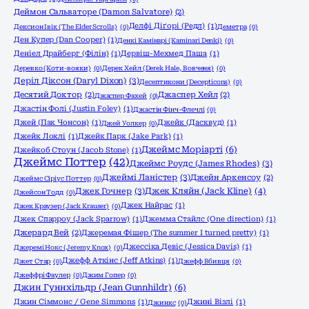
Деймон Сальваторе (Damon Salvatore)
(2)
Делфі Діґорі (Редл)
(1)
Дексион Івік (The Elder Scrolls)
(0)
Деметра
(0)
Ден Купер (Dan Cooper)
(1)
Денкі Камінарі (Kaminari Denki)
(0)
Деніел Драйберг (Філін)
(1)
Дервіш-Мехмед Паша
(1)
Деревко (Коти-вояки)
(0)
Дерек Хейл (Derek Hale, Вовченя)
(0)
Деріл Діксон (Daryl Dixon)
(3)
Десептикони (Decepticons)
(0)
Десятий Доктор
(2)
Джаспер Хейл
(2)
Джаспер Фахей
(0)
Джастін Фолі (Justin Foley)
(1)
Джастін Фінч-Флечлі
(0)
Джей (Пак Чонсон)
(1)
Джейк (Дасквуд)
(1)
Джей Уолкер
(0)
Джейк Локлі
(1)
Джейк Парк (Jake Park)
(1)
Джеймс Моріарті
(6)
Джейкоб Стоун (Jacob Stone)
(1)
Джеймс Поттер
(42)
Джеймс Роудс (James Rhodes)
(3)
Джеймі Ланістер
(3)
Джейн Аркенсоу
(2)
Джеймс Сіріус Поттер
(0)
Джек Гочнер
(3)
Джек Кляйн (Jack Kline)
(4)
Джейсон Тодд
(0)
Джек Найрас
(1)
Джек Краузер (Jack Krauser)
(0)
Джек Спарроу (Jack Sparrow)
(1)
Джемма Стайлс (One direction)
(1)
Джерард Вей
(2)
Джеремая Фішер (The summer I turned pretty)
(1)
Джессіка Девіс (Jessica Davis)
(1)
Джеремі Нокс (Jeremy Knox)
(0)
Джефф Аткінс (Jeff Atkins)
(1)
Джет Стар
(0)
Джефф Вбивця
(0)
Джеффрі Фаулер
(0)
Джим Гопер
(0)
Джин Гуннхільдр (Jean Gunnhildr)
(6)
Джин Сіммонс / Gene Simmons
(1)
Джині Візлі
(1)
Джинкс
(0)