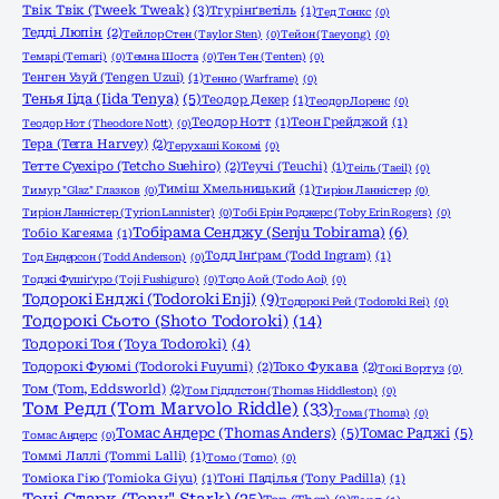
Твік Твік (Tweek Tweak)
(3)
Тгурінґветіль
(1)
Тед Тонкс
(0)
Тедді Люпін
(2)
Тейлор Стен (Taylor Sten)
(0)
Тейон (Taeyong)
(0)
Темарі (Temari)
(0)
Темна Шоста
(0)
Тен Тен (Tenten)
(0)
Тенген Узуй (Tengen Uzui)
(1)
Тенно (Warframe)
(0)
Тенья Ііда (Iida Tenya)
(5)
Теодор Декер
(1)
Теодор Лоренс
(0)
Теодор Нотт
(1)
Теон Грейджой
(1)
Теодор Нот (Theodore Nott)
(0)
Тера (Terra Harvey)
(2)
Терухаші Кокомі
(0)
Тетте Суехіро (Tetcho Suehiro)
(2)
Теучі (Teuchi)
(1)
Теіль (Taeil)
(0)
Тиміш Хмельницький
(1)
Тимур "Glaz" Глазков
(0)
Тиріон Ланністер
(0)
Тиріон Ланністер (Tyrion Lannister)
(0)
Тобі Ерін Роджерс (Toby Erin Rogers)
(0)
Тобірама Сенджу (Senju Tobirama)
(6)
Тобіо Кагеяма
(1)
Тодд Інґрам (Todd Ingram)
(1)
Тод Ендерсон (Todd Anderson)
(0)
Тоджі Фушіґуро (Toji Fushiguro)
(0)
Тодо Аой (Todo Aoi)
(0)
Тодорокі Енджі (Todoroki Enji)
(9)
Тодорокі Рей (Todoroki Rei)
(0)
Тодорокі Сьото (Shoto Todoroki)
(14)
Тодорокі Тоя (Toya Todoroki)
(4)
Тодорокі Фуюмі (Todoroki Fuyumi)
(2)
Токо Фукава
(2)
Токі Вортуз
(0)
Том (Tom, Eddsworld)
(2)
Том Гіддлстон (Thomas Hiddleston)
(0)
Том Редл (Tom Marvolo Riddle)
(33)
Тома (Thoma)
(0)
Томас Андерс (Thomas Anders)
(5)
Томас Раджі
(5)
Томас Андерс
(0)
Томмі Лаллі (Tommi Lalli)
(1)
Томо (Tomo)
(0)
Томіока Гію (Tomioka Giyu)
(1)
Тоні Паділья (Tony Padilla)
(1)
Тоні Старк (Tony" Stark)
(25)