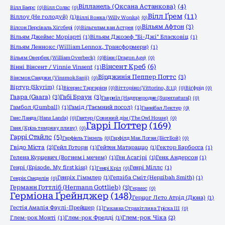
Вілланель (Оксана Астанкова)
(4)
Вілл Баєрс
(0)
Вілл Солас
(0)
Вілл Ґрем
(11)
Віллоу (Не голодуй)
(1)
Віллі Вонка (Willy Wonka)
(0)
Вільям Афтон
(3)
Вілсон Персіваль Хіґсбері
(0)
Вільгельм ван Астрея
(0)
Вільям Джеймс Моріарті
(1)
Вільям Джозеф "Бі-Джі" Бласковіц
(1)
Вільям Леннокс (William Lennox, Трансформери)
(1)
Вільям Овербек (William Overbeck)
(0)
Вінн (Dragon Age)
(0)
Вінсент Креб
(6)
Вінні Вінсент / Vinnie Vinsent
(1)
Вірджинія Пеппер Поттс
(3)
Вінсмок Санджи (Vinsmok Sanji)
(0)
Віртур (Skyrim)
(1)
Вісерис Таргарієн
(0)
Вітторіно (Vittorino, 8:11)
(0)
Віґфрід
(0)
Гаара (Gaara)
(3)
Габі Браун
(3)
Гавриїл (Надприродне (Supernatural)
(0)
Гамбол (Gumball)
(1)
Гамід (Таємний посол)
(1)
Ганнібал Лектер
(0)
Ганс Ланда (Hans Landa)
(0)
Гантер (Совиний дім (The Owl House)
(0)
Гаррі Поттер
(169)
Ганя (Крізь темряву пливу)
(0)
Гаррі Стайлс
(5)
Гарфіель Тінзель
(0)
Гарфілд Мак Логан (БістБой)
(0)
Гвідо Міста
(2)
Гейл Готорн
(1)
Гейтен Матараццо
(1)
Гектор Барбосса
(1)
Гелена Курцевич (Вогнем і мечем)
(1)
Ген Асагірі
(1)
Генк Андерсон
(1)
Генрі (Episode. My first kiss)
(1)
Генрі Міллс
(1)
Генрі Кріл
(0)
Генріх Гіммлер
(1)
Гепзіба Сміт (Hepzibah Smith)
(1)
Генрік Санделін
(0)
Германн Готтліб (Hermann Gottlieb)
(3)
Гермес
(0)
Герміона Ґрейнджер
(148)
Герцог Лєто Атрід (Дюна)
(1)
Гестія Амалія Фаулі-Прейшер
(1)
Гикавка Страхітлива Тріска ІІІ
(0)
Глем-рок Монті
(1)
Глем-рок Фредді
(1)
Глем-рок Чіка
(2)