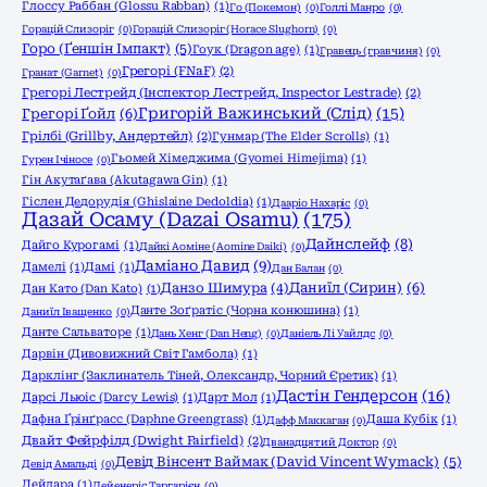
Глоссу Раббан (Glossu Rabban)
(1)
Го (Покемон)
(0)
Голлі Манро
(0)
Горацій Слизоріг
(0)
Горацій Слизоріг (Horace Slughorn)
(0)
Горо (Ґеншін Імпакт)
(5)
Гоук (Dragon age)
(1)
Гравець (гравчиня)
(0)
Грегорі (FNaF)
(2)
Гранат (Garnet)
(0)
Грегорі Лестрейд (Інспектор Лестрейд, Inspector Lestrade)
(2)
Григорій Важинський (Слід)
(15)
Грегорі Ґойл
(6)
Грілбі (Grillby, Андертейл)
(2)
Гунмар (The Elder Scrolls)
(1)
Гьомей Хімеджима (Gyomei Himejima)
(1)
Гурен Ічіносе
(0)
Гін Акутаґава (Akutagawa Gin)
(1)
Гіслен Дедорудія (Ghislaine Dedoldia)
(1)
Дааріо Нахаріс
(0)
Дазай Осаму (Dazai Osamu)
(175)
Дайнслейф
(8)
Дайго Курогамі
(1)
Дайкі Аоміне (Aomine Daiki)
(0)
Даміано Давид
(9)
Дамелі
(1)
Дамі
(1)
Дан Балан
(0)
Даниїл (Сирин)
(6)
Данзо Шимура
(4)
Дан Като (Dan Katо)
(1)
Данте Зоґратіс (Чорна конюшина)
(1)
Даниїл Іващенко
(0)
Данте Сальваторе
(1)
Дань Хенг (Dan Heng)
(0)
Даніель Лі Уайлдс
(0)
Дарвін (Дивовижний Світ Гамбола)
(1)
Дарклінг (Заклинатель Тіней, Олександр, Чорний Єретик)
(1)
Дастін Гендерсон
(16)
Дарсі Льюіс (Darcy Lewis)
(1)
Дарт Мол
(1)
Дафна Ґрінґрасс (Daphne Greengrass)
(1)
Даша Кубік
(1)
Дафф Маккаган
(0)
Двайт Фейрфілд (Dwight Fairfield)
(2)
Дванадцятий Доктор
(0)
Девід Вінсент Ваймак (David Vincent Wymack)
(5)
Девід Амальді
(0)
Дейдара
(1)
Дейенеріс Таргарієн
(0)