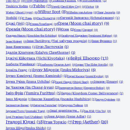
TommyInnit
(9)
Torchbearer
(1)
Ten (NCT)
(0)
Tivey Pearlbaton
(0)
Tubbo
(7)
Tsukiru Yodzu
(1)
Vergil (Devil May Cry)
(0)
Victor
(0)
Wilbur Soot
(8)
Water (Ghost (гурт)
(0)
Wilhelm van Astrea
(0)
Yang Jeongin
(0)
Yoshiki
(1)
Євгеній Запояско (Schmalgauzen)
(1)
Є Лань
(0)
Єва Поластрі
(0)
Єрем (Moon chai story)
(9)
Єджі (Yeji)
(3)
Єлена Ломбарді
(0)
Єремія (Moon chai story)
(9)
Єсен
(2)
Єсен (Сирин)
(0)
Єхидна Наклз (Knuckles the Echidna)
(0)
Івайзумі Хаджіме (Iwaizumi Hajime)
(0)
Іван Палійчук (Тіні забутих предків)
(1)
Іван Франко
(1)
Іван Ноірет
(0)
Ігор Ласточкін
(3)
Іван Яненченко
(1)
Ідалін Клаторн (Edalyn Clawthorne)
(3)
Іейрі Шьооко
(13)
Іджічі Кійотака (Ijichi Kiyotaka)
(4)
Ізабела (Рівейнка)
(1)
Ізабелла (Dragon Age)
(0)
Ізран (The Elder Scrolls)
(0)
Ізуку Мідорія (Izuku Midoriya)
(6)
Ізраїль Гендс
(1)
Ізумо Камізукі (Izumo Kamizuki)
(2)
Ізумі Кьока (Izumi Kyoka)
(0)
Ізуна Учіха (Izuna Uchiha)
(2)
Ілмаре (Ilmare)
(1)
Ікарі Сіндзі (Shinji Ikari)
(0)
Ім Чангюн (Im Chang-kyun)
(2)
Імператор Белос (Emperor Belos)
(0)
Імір Фріц (Yumiru Furittsu)
(5)
Індро (Kingdom Come: Deliverance)
(1)
Інко Мідорія
(1)
Іноске Хашибіра (Inosuke Hashibira)
(1)
Іноуе Оріхіме
(0)
Інспектор Барнс
(0)
Інтегра Геллсінґ
(0)
Інузука Тейваз
(0)
Інші крипіпасти...
(1)
Інумакі Тоге (Inumaki Toge)
(0)
Інь Юй (Yin Yu)
(0)
Ірен Адлер (Irene Adler)
(1)
Іорі Утахіме (Iori Utahime)
(0)
Ітадорі Юджі
(18)
Ітер (Aether)
(20)
Ітан Торкіо
(7)
Іцука Шідо(Itsuka Shido)
(1)