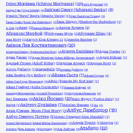
Ічіро Моріяма (Ichirou Moriyama)
(10)
Ічіґо Куросакі
(0)
Ішіґамі Сенку (Ishigami Senku)
(8)
Ішіда Урю (Uryu Ishida)
(0)
Іґнасіо "Начо" Варґа (Ignacio Varga)
(1)
Іґніс Еміліуш Стаард
(0)
Їжак Шедоу (Shadow the Hedgehog)
(1)
Їжак Сонік (Sonic the Hedgehog)
(0)
Аанг
(2)
Аарон Хочнер
(2)
А-Цін
(0)
Аарон Міньярд
(0)
Абраксас Мелфой
(8)
Абураме Шіно
(4)
Абураме Мута
(1)
Ава Нотт
(1)
Август Кіра Клевер 13
(1)
Авелін Валлен
(1)
Авінов Лев Костянтинович
(20)
Агнета Емілівна
(6)
Адам Гонтьє
(1)
Агацума Зеніцу (Agatsuma Zen'itsu)
(0)
Адам Джонс
(1)
Адачі Кійоші
(1)
Адам Мілліґан (Adam Milligan, Supernatural)
(0)
Адольф Гітлер (Adolf Hitler)
(2)
Адріан Агрест
(2)
Адріан Нотт
(1)
Азгор Дріїмур
(1)
Азирафаїл
(2)
Азріель Дріїмур
(0)
Айзава Сьота
(7)
Айві Белфрі (Ivy Belfrey)
(1)
Айзен Соуске
(0)
Айріс (Episode.My first kiss)
(1)
Айнз Оал Гоун (Момонга)
(0)
Айша Грейрат (Aisha Gureiratto)
(1)
Акааші Кейджі
(0)
Аккарді Флорентіно (Accardi Florentino)
(0)
Акутаґава Рюноске
(0)
Акіко Йосано
(20)
Акі Хаякава
(2)
Акіо Фудоу (Fudou Akio)
(1)
Акітеру Цукішіма
(7)
Акіра
(1)
Акіхіко Накано
(1)
Ал
(0)
Албус Дамблдор
(35)
Алан (Сирин, Moon Chai Story)
(3)
Албус Северус Поттер
(5)
Алекс Стендел (Alex Standall)
(1)
Алерія Тірелл
(1)
Аллура
(1)
Алексі Каунісвесі (Aleksi Matias Kaunisvesi)
(0)
Альбедо
(22)
Алонсо Дель Анхель
(0)
Алукард
(0)
Аль-Хайтам
(0)