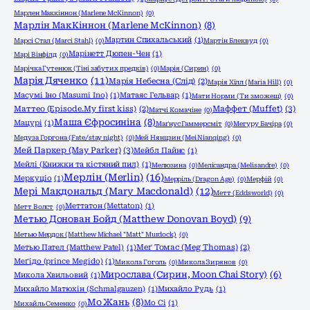
Марлен Маккіннон (Marlene McKinnon)
(0)
Марлін МакКіннон (Marlene McKinnon)
(8)
Мартин Спихальський
(1)
Марсі Стал (Marci Stahl)
(0)
Мартін Блеквуд
(0)
Марінетт Дюпен-Чен
(1)
Марі Вінфілд
(0)
Марічка Гутенюк (Тіні забутих предків)
(0)
Марія (Сирин)
(0)
Марія Дяченко
(11)
Марія Небесна (Слід)
(2)
Марія Хілл (Maria Hill)
(0)
Масумі Іно (Masumi Ino)
(1)
Матаяс Гельвар
(1)
Мати Норми (Ти зможеш)
(0)
Маффет (Muffet)
(3)
Маттео (Episode.My first kiss)
(2)
Матчі Комачіне
(0)
Маша Єфросиніна
(8)
Мацурі
(1)
Маґнус Гаммерсміт
(0)
Мегуру Бачіра
(0)
Медуза Горгона (Fate/stay night)
(0)
Мей Нянцзин (Mei Nianqing)
(0)
Мей Паркер (May Parker)
(3)
Мейбл Пайнс
(1)
Мейлі (Книжки та кістяний пил)
(1)
Мелюзина
(0)
Мелісандра (Melisandre)
(0)
Мерлін (Merlin)
(16)
Меркуціо
(1)
Мерріль (Dragon Age)
(0)
Мерфій
(0)
Мері Макдональд (Mary Macdonald)
(12)
Метт (Eddsworld)
(0)
Меттатон (Mettaton)
(1)
Метт Волст
(0)
Метью Донован Бойд (Matthew Donovan Boyd)
(9)
Метью Мердок (Matthew Michael "Matt" Murdock)
(0)
Метью Пател (Matthew Patel)
(1)
Меґ Томас (Meg Thomas)
(2)
Меґідо (prince Megido)
(1)
Микола Гоголь
(0)
Микола Зирянов
(0)
Мирослава (Сирин, Moon Chai Story)
(6)
Микола Хвильовий
(1)
Михайло Матюхін (Schmalgauzen)
(1)
Михайло Рудь
(1)
Мо Жань
(8)
Мо Сі
(1)
Михайль Семенко
(0)