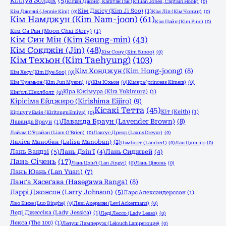
Кіллуа Золдік
(5)
Кіліан Джонс, Капітан Гак (Killian Jones, Captain Hook)
(0)
Кім Джісу (Kim Ji Soo)
(1)
Кім Дженні (Jennie Kim)
(0)
Кім Ліп (Кім Чонин)
(0)
Кім Намджун (Kim Nam-joon)
(61)
Кім Пайн (Kim Pine)
(0)
Кім Са Ран (Moon Chai Story)
(1)
Кім Син Мін (Kim Seung-min)
(43)
Кім Сокджін (Jin)
(48)
Кім Сону (Kim Sunoo)
(0)
Кім Техьон (Kim Taehyung)
(103)
Кім Хонджун (Kim Hong-joong)
(8)
Кім Хесу (Kim Hye Soo)
(0)
Кім Чунмьон (Kim Jun Myeon)
(0)
Кім Юхьон
(0)
Кімера (princess Kimera)
(0)
Кіра Юкімура (Kira Yukimura)
(1)
Кінґслі Шеклболт
(0)
Кірісіма Ейджиро (Kirishima Eijiro)
(9)
Кісакі Тетта
(45)
Кіт (Keith)
(1)
Кіріцугу Емія (Kiritsugu Emiya)
(0)
Лаванда Браун (Lavender Brown)
(8)
Лаванда Браун
(1)
Лайам О'Брайан (Liam O'Brien)
(0)
Лаксус Дреяр (Laxus Dreyar)
(0)
Лаліса Манобан (Lalisa Manoban)
(2)
Ламберт (Lambert)
(0)
Лан Цяньцю
(0)
Лань Вандзі
(5)
Лань Дзін'ї
(4)
Лань Сиджвей
(4)
Лань Січень
(17)
Лань Цзін'ї (Lan Jingyi)
(0)
Лань Ціжень
(0)
Лань Юань (Lan Yuan)
(7)
Ланґа Хасеґава (Hasegawa Ranga)
(8)
Ларрі Джонсон (Larry Johnson)
(5)
Ларс Александерссон
(1)
Лво Бінхе (Luo Binghe)
(0)
Леві Акерман (Levi Ackermann)
(0)
Леді Джессіка (Lady Jessica)
(1)
Леді Лессо (Lady Lesso)
(0)
Лекса (The 100)
(1)
Лелуш Ламперуж (Lelouch Lamperouge)
(0)