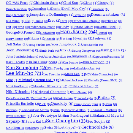
CC-7567 Рекс
(2)
Chidouin Sara
(2)
Choi San
(2)
Cirus
(1)
Clancy
(1)
Cumulus
(1)
Dante (Devil May Cry)
(1)
Crusch Karsten
(0)
Dewdrop
(0)
Dreamwastaken
(3)
Donquixote Doflamingo
(1)
Dong Sicheng
(0)
Doyoung
(0)
Eret
(2)
Ella Mirrel
(0)
Elle
(0)
Emilia
(0)
Ester
(0)
Father Jim Defroque
(0)
Felix Lee
(0)
Felt
(0)
Ferris
(0)
Frederica Baumann
(0)
Fundy
(0)
Futaba Sakura
(0)
Garfiel Tinzel
(0)
Han Jisung
(64)
GeorgeNotFound
(2)
Godwoken
(0)
Hansol
(0)
Hikaru
(1)
Hwang Hyunjin
(2)
Jaehyun
(1)
Harry Potter
(0)
Hoseok
(0)
Jeff Satur
(1)
Jeon Jung-kook
(1)
Jeong Yunho
(0)
Jeon Somin
(0)
Jeon Wooyoung
(3)
Jisung Han
(3)
Jinx
(1)
Jimin Park
(0)
Jisung Gongwon
(0)
Jungkook
(1)
John Jun Suh (Johnny)
(0)
Julius Juukulius
(0)
Kageyama Ranmaru
(0)
Karl Jacobs
(1)
Kim Hongjoong
(2)
Kim Namjoon
(1)
Kim Jennie
(0)
Kim Seungmin
(26)
Kim Tae-hyung
(0)
Lalisa Monoban
(0)
Lee Min-ho
(71)
Mark Lee
(1)
Lee Tae-min
(0)
MC (Main Character)
(0)
Mias
(1)
Michael (Dream SMP)
(2)
Michael Jackson
(0)
Michelle (Dream SMP)
(0)
Mimi Pearlbaton
(0)
Mountain (Ghost (гурт))
(0)
Natsuki Subaru
(0)
Niki Nihachu
(5)
Original Character
(1)
Otto Suwen
(0)
Philza
(7)
Papa Emeritus IV (Cardinal Copia)
(0)
Park Ji-min
(0)
Petra Leyte
(0)
Quackity
(6)
Priscilla Barielle
(2)
Puck
(0)
Rain (Ghost (гурт))
(0)
Ram
(0)
Ranboo
(0)
Reinhard van Astrea
(0)
Rem
(0)
Ricardo Welkin
(0)
Roswaal L. Mathers
(0)
Saber-Prototype (Arthur Pendragon)
(1)
Sakatsuki Miyu
(1)
Ryan Blanchet
(0)
Seo Changbin
(33)
Sapnap
(5)
Satou Kai
(1)
Seo Soojin
(2)
Technoblade
(9)
Swiss (Ghost (гурт))
(1)
Sir Billiam III
(0)
Skeppy
(0)