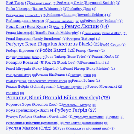
Рей Торо
(7)
Реймонд Сміт (Raymond Smith)
(3)
Рейзор (Razor)
(0)
Рейн Уісперс (Raine Whispers)
(3)
Рейнбоу Деш
(2)
Рейнольд Еккард (Reynold Eckhart)
(1)
Рейндоттір (Rhinedottir)
(0)
Рейнхард ван Астрея
(2)
Рейчел Рот (Рейвен)
(1)
Рейчел Елізабет Дер
(0)
Ремус Люпин
(54)
Рекі К'ян (Reki Kyan)
(8)
Рем
(0)
Рендл Макмерфі (Randle Patrick McMurphy)
(1)
Рене Уокер (Renee Walker)
(0)
Ренлі Баратеон (Renly Baratheon)
(1)
Реттреп (Rattrap)
(1)
Реґулус Блек (Regulus Arcturus Black)
(23)
Робб Старк
(1)
Робін Баклі
(26)
Роберт Баратеон
(1)
Ровер (Rover)
(2)
Розалі Хейл
(3)
Роза Тайлер (Rose Tyler)
(1)
Роджер Тейлор (Queen)
(0)
Розарія (Rosaria)
(5)
Рок Лі (Rock Lee)
(3)
Роксана Візлі
(1)
Роксі Мігурдія (Roxy Migurdia)
(1)
Роксі Ріхтер (Roxy Richter)
(1)
Роланд Вімблдон
(1)
Рокі (Моллі Мун)
(0)
Роланд Дюпен
(0)
Роман Воїнов
(1)
Рома Руденко (Університет Чупарського)
(0)
Роман Дебрін (Schmalgauzen)
(1)
Ромео Монтеккі
(2)
Роман Щербан
(0)
Рон Візлі
(0)
Рональд Візлі (Ronald Bilius Weasley)
(78)
Ророноа Зоро (Roronoa Zoro)
(2)
Росвааль Л. Матерс
(0)
Рубеус Геґрід
(27)
Роуз Ґрейнджер-Візлі
(4)
Рудеус Грейрат (Rudeusu Gureiratto)
(1)
Рудольфус Лестранж
(0)
Рунаан
(0)
Русалонька (Рибалчина русалонька)
(0)
Русе Болтон (Roose Bolton)
(0)
Руслан Маяков (Слід)
(9)
Рута (Книжки та кістяний пил)
(1)