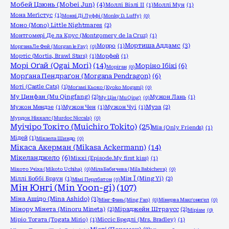
Мобей Цзюнь (Mobei Jun)
(4)
Моллі Візлі ІІ
(1)
Моллі Мун
(1)
Мона Меґістус
(1)
Монкі Ді Луффі (Monky D. Luffy)
(0)
Моно (Mono) Little Nightmares
(2)
Монтгомері Де ла Крус (Montgomery de la Cruz)
(1)
Мортиша Аддамс
(3)
Морро
(1)
Моргана Ле Фей (Morgan le Fay)
(0)
Мортіс (Mortis, Brawl Stars)
(1)
Морфей
(1)
Морі Оґай (Ogai Mori)
(14)
Моріно Ібікі
(6)
Моріган
(0)
Морґана Пендраґон (Morgana Pendragon)
(6)
Моті (Castle Cats)
(1)
Моґамі Кьоко (Kyoko Mogami)
(0)
Му Цинфан (Mu Qingfang)
(2)
Мужон Лань
(1)
Му Цін (Mu Qing)
(0)
Мужон Мендзе
(1)
Мужон Чен
(1)
Мужон Чуі
(1)
Муза
(2)
Мурдок Ніккалс (Murdoc Niccals)
(0)
Муічіро Токіто (Muichiro Tokito)
(25)
Мів (Only Friends)
(1)
Мідей
(1)
Мікаела Шиндо
(0)
Мікаса Акерман (Mikasa Ackermann)
(14)
Мікеланджело
(6)
Міккі (Episode.My first kiss)
(1)
Мікото Учіха (Mikoto Uchiha)
(0)
Міла Бабичева (Mila Babicheva)
(0)
Міллі Боббі Браун
(1)
Мін Ї (Ming Yi)
(2)
Мімі Перлбатон
(0)
Мін Юнгі (Min Yoon-gi)
(107)
Міна Ашідо (Mina Ashido)
(3)
Мінг Фань (Ming Fan)
(0)
Мінерва Макґонеґел
(0)
Мінору Мінета (Minoru Mineta)
(2)
Міраджейн Штраусс
(2)
Міріам
(0)
Міріо Тогата (Togata Mirio)
(1)
Міссіс Бредлі (Mrs. Bradley)
(1)