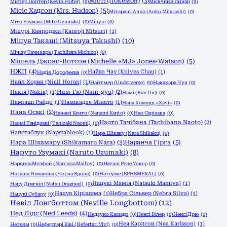
Місті (Покемон)
(3)
Містер Портер (Kevin Porter)
(0)
Місячний лицар
(0)
Місіс Хадсон (Mrs. Hudson)
(5)
Мітараші Анко (Anko Mitarashi)
(0)
Міто Узумакі (Mito Uzumaki)
(0)
Міцукі
(0)
Міцурі Канроджи (Kanroji Mitsuri)
(1)
Міцуя Такаші (Mitsuya Takashi)
(10)
Мічізу Тачихара (Tachihara Michizo)
(0)
Мішель Джонс-Вотсон (Michelle «MJ» Jones-Watson)
(5)
НЖП
(4)
Найвз Чау (Knives Chau)
(1)
Надія Дорофеєва
(0)
Найл Хоран (Niall Horan)
(1)
Найтмер (Underverse)
(0)
Накахара Чуя
(0)
Накія (Nakia)
(1)
Нам-Гю (Nam-gyu)
(2)
Намі (Ван Піс)
(0)
Наміаші Райдо
(1)
Намікадзе Мінато
(1)
Нана Комацу, «Хачі»
(0)
Нана Осакі
(2)
Нанамі Кєнто (Nanami Kento)
(0)
Нао Серізава
(0)
Наото Тачібана (Tachibana Naoto)
(2)
Наомі Танідзакі (Tanizaki Naomi)
(0)
Напстаблук (Napstablook)
(1)
Нара Шікаку (Nara Shikaku)
(0)
Нара Шікамару (Shikamaru Nara)
(3)
Наранча Гірга
(5)
Наруто Узумакі (Naruto Uzumaki)
(8)
Нарциса Мелфой (Narcissa Malfoy)
(0)
Наталі Рене Уокер
(0)
Наташа Романова (Чорна Вдова)
(0)
Натсуме (EPHEMERAL)
(0)
Нацукі Мамія (Natsuki Mamiya)
(1)
Нацу Драгніл (Natsu Dragneel)
(0)
Нацуя Кірішима
(1)
Небра Сільвер (Nebra Silva)
(1)
Нацукі Субару
(0)
Невіл Лонґботтом (Neville Longbottom)
(12)
Нед Лідс (Ned Leeds)
(4)
Недзуко Камадо
(0)
Ненсі Вілер
(0)
Ненсі Дрю
(0)
Нея Карлсон (Nea Karlsson)
(1)
Нетеям
(0)
Нефертарі Віві (Nefertari Vivi)
(0)