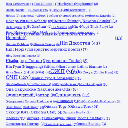
Ноа Себастьян
(1)
Ноа Шнапп
(1)
Ногіцуне (Nogitsune)
(2)
Ноель (Noelle)
(0)
Номер П'ять
(0)
Номи (Little Nightmares)
(0)
Норма (Ти зможеш)
(0)
Норн Грейрат (Norun Gureiratto)
(0)
Норіакі Какьоін
(0)
Ньютон Ґейзлер (Newton Geiszler)
(3)
Нохара Рін (Rin Nohara)
(2)
Нє Хвайсан
(2)
Нік Ф'юрі (Nick Fury)
(2)
Нє Міндзюе
(0)
Нік Маслов
(0)
Ніко Моіланен (Niko Moilanen)
(1)
Ніко Сасакі (Niko Sasaki)
(0)
Ніколас Естебан Хеммік (Nicholas Esteban
Hemmick)
(13)
Ніл Джостен
(43)
Ніколас Руффіло
(0)
Ніколаї Ланцов
(0)
Ніл Перрі (Товариство мертвих поетів)
(7)
Нілу (Genshin Impact)
(0)
Німфадора Тонкс (Nymphadora Tonks)
(8)
Нін Гуан (Ningguang)
(3)
Ніна (Nina Jones)
(1)
Ніна Вільямс
(1)
ОЖП
(365)
Нія (Nya)
(4)
Ніна Зенік
(1)
О Сехун (Oh Se Hun)
(2)
ОЧП
(127)
Обанай Ігуро (Obanai Iguro)
(1)
Обі-Ван Кенобі (Obi-Wan Kenobi)
(0)
Огурі Мусітаро (Mushitaro Oguri)
(0)
Ода Сакуноске (Sakunosuke Oda)
(8)
Одинадцять
(17)
Одинадцятий Доктор
(8)
Ожинозір
(1)
Одноразник (Лоракс (The Lorax))
(0)
Оз (Oz, Ozvaldo Hrafnavins)
(0)
Ойкава Тору (Oikawa Toru)
(4)
Озакі Койо (Ozaki Koyo)
(0)
Оккоцу Юта (Okkotsu Utah)
(4)
Октавія Блейк
(1)
Олександр Дмитрієв
(1)
Олександра (Сирин, Moon Chai Story)
(1)
Олена Бєлова
(3)
Олександра Гонтар
(2)
Олексій Арестович
(0)