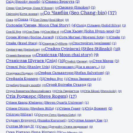
Скід (Spooky month)
(1)
Славко Беркута
(2)
Смокер (Smoker)
(3)
Слеш (Сол Гадсон, Guns N' Roses)
(0)
Со Чанбін (Seo Chang-bin)
(37)
Снігозір (Коти-вояки)
(0)
Сокка
(1)
Сова
(0)
Сол Сілва (Soul Silva)
(0)
Соломія (Сирин, Moon Chai Story)
(4)
Солід Сільвер (Solid Silva)
(1)
Сон Хьону (Sohn Hyun-woo)
(3)
Сон Кі Хун
(0)
Сон Лань
(0)
Сон Мін-гі
(0)
Сорин Журар (Sorine Jurard)
(1)
Сота Моґамі (Mogami Sota)
(1)
Спайк
(1)
Спайк (Brawl Stars)
(1)
Спостерігач (архівник)
(1)
Спартак Суббота
(0)
Стайлз Стілінскі (Stiles Stilinski)
(10)
Спрінгтрап (Springtrap)
(0)
Станіслав (Moon chai story)
(9)
Станніс Баратеон
(0)
Станіслав Шугаєв (Слід)
(10)
Стен Марш
(3)
Стейсі (Сирин)
(0)
Стенлі Уріс (Stanley Uris)
(2)
Стервожер (Дім в якому…)
(1)
Стефан Сальваторе (Stefan Salvatore)
(2)
Стерджис Подмор
(0)
Стефанія Крамер
(3)
Стефко Вус
(1)
Стеха Звенигора
(1)
Стрей Брітейн Стаард
(2)
Стребер (Spooky month)
(0)
Струк Валентин Миколайович
(0)
Стів Гаррінґтон
(0)
Стів Ейокі (Steve Aoki)
(0)
Стів Роджерс (Steve Rogers)
(17)
Стівен Кварц Юніверс (Steven Quartz Universe)
(1)
Стівен Стіллз (Stephen Stills)
(1)
Стівен Ґрант
(1)
Стід Боннет
(2)
Стілгар (Stilgar)
(1)
Сугуру Гето (Suguru Geto)
(0)
Судзаку Куруругі (Suzaku Kururugi)
(1)
Султан Ахмед Хан
(1)
Султан Мурад IV
(1)
Сумо (Детройт: Стати людиною)
(0)
Суна Рінтаро (Suna Rintaro)
(2)
Суо Мікото
(0)