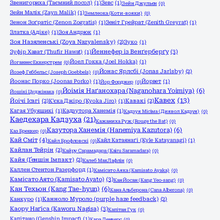
Звенигориха (Таємний посол)
(1)
Зевс
(1)
Зейн Джульєн
(0)
Зейн Малік (Zayn Malik)
(1)
Землеока (Коти-вояки)
(0)
Зенон Зоґратіс (Zenon Zogratis)
(1)
Зеніт Грейрат (Zenith Greyrat)
(1)
Златка (Адіке)
(1)
Зоя Андрюк
(1)
Зоя Назяленські (Zoya Nazyalensky)
(2)
Зуко
(1)
Йеннефер із Венґерберґу
(3)
Зуфір Хават (Thufir Hawat)
(1)
Йоел Гокка (Joel Hokka)
(1)
Йоганнес Еккерстрем
(0)
Йонас Ярлсбі (Jonas Jarlsby)
(2)
Йозеф Геббельс (Joseph Goebbels)
(0)
Йоонас Порко (Joonas Porko)
(1)
Йорвет
(1)
Йор Форджер
(0)
Йоімія Наґанохара (Naganohara Yoimiya)
(6)
Йошікі Цуджінака
(0)
Кавех
(13)
Йоічі Ісагі
(2)
К'єка Джіро (Kyoka Jiro)
(1)
Кавакі
(2)
Кагая Убуяшикі
(1)
Кадзутора Ханемія
(1)
Кадзуя Місіма (Диявол Кадзуя)
(0)
Каедехара Кадзуха
(21)
Кажаниха Руж (Rouge the Bat)
(0)
Казутора Ханемія (Hanemiya Kazutora)
(6)
Каз Бреккер
(0)
Кай Сміт
(4)
Кайл Катаянаґі (Kyle Katayanagi)
(1)
Кайл Брофловскі
(0)
Кайлан Тейрін
(2)
Кайру Сарамадара (Kairu Saramadara)
(0)
Кайя (Ґеншін Імпакт)
(2)
Калеб МакЛафлін
(0)
Каллен Стентон Разерфорд
(1)
Камісато Аяка (Kamisato Ayaka)
(0)
Камісато Аято (Kamisato Ayato)
(3)
Кан Йосан (Kang Yeo-sang)
(0)
Кан Техьон (Kang Tae-hyun)
(6)
Кана Альберона (Cana Alberona)
(0)
Канкуро
(1)
Канноло Муроло (purple haze feedback)
(2)
Каору Наґіса (Kaworu Nagisa)
(3)
Капітан Гук
(0)
Капітано (Genshin Impact)
(1)
Кара Денверс
(0)