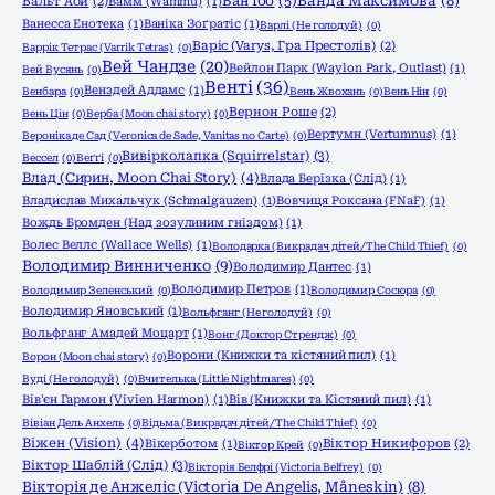
Ванда Максимова
(8)
Ван Їбо
(5)
Вальт Аой
(2)
Вамм (Wammu)
(1)
Ванесса Енотека
(1)
Ваніка Зоґратіс
(1)
Варлі (Не голодуй)
(0)
Варіс (Varys, Гра Престолів)
(2)
Варрік Тетрас (Varrik Tetras)
(0)
Вей Чандзе
(20)
Вейлон Парк (Waylon Park, Outlast)
(1)
Вей Вусянь
(0)
Венті
(36)
Венздей Аддамс
(1)
Венбара
(0)
Вень Жвохань
(0)
Вень Нін
(0)
Вернон Роше
(2)
Вень Цін
(0)
Верба (Moon chai story)
(0)
Вертумн (Vertumnus)
(1)
Вероніка де Сад (Veronica de Sade, Vanitas no Carte)
(0)
Вивірколапка (Squirrelstar)
(3)
Вессел
(0)
Веґґі
(0)
Влад (Сирин, Moon Chai Story)
(4)
Влада Берізка (Слід)
(1)
Владислав Михальчук (Schmalgauzen)
(1)
Вовчиця Роксана (FNaF)
(1)
Вождь Бромден (Над зозулиним гніздом)
(1)
Волес Веллс (Wallace Wells)
(1)
Володарка (Викрадач дітей/The Child Thief)
(0)
Володимир Винниченко
(9)
Володимир Дантес
(1)
Володимир Петров
(1)
Володимир Зеленський
(0)
Володимир Сосюра
(0)
Володимир Яновський
(1)
Вольфганг (Не голодуй)
(0)
Вольфганг Амадей Моцарт
(1)
Вонг (Доктор Стрендж)
(0)
Ворони (Книжки та кістяний пил)
(1)
Ворон (Moon chai story)
(0)
Вуді (Не голодуй)
(0)
Вчителька (Little Nightmares)
(0)
Вів'єн Гармон (Vivien Harmon)
(1)
Вів (Книжки та Кістяний пил)
(1)
Вівіан Дель Анхель
(0)
Відьма (Викрадач дітей/The Child Thief)
(0)
Віжен (Vision)
(4)
Вікерботом
(1)
Віктор Никифоров
(2)
Віктор Крей
(0)
Віктор Шаблій (Слід)
(3)
Вікторія Белфрі (Victoria Belfrey)
(0)
Вікторія де Анжеліс (Victoria De Angelis, Måneskin)
(8)