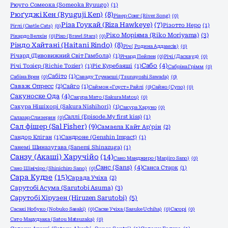
Рюуго Сомеока (Someoka Ryuugo)
(1)
Рюґуджі Кен (Ryuguji Ken)
(8)
Рівер Сонг (River Song)
(0)
Різа Гоукай (Riza Hawkeye)
(7)
Різотто Неро
(1)
Ріглі (Castle Cats)
(0)
Ріко Моріяма (Riko Moriyama)
(3)
Рікардо Велкін
(0)
Ріко (Brawl Stars)
(0)
Ріндо Хайтані (Haitani Rindo)
(8)
Річ ( Родина Аддамсів)
(0)
Річард (Дивовижний Світ Гамбола)
(1)
Річард Пейпен
(0)
Річі (Дасквуд)
(0)
Сабо
(4)
Річі Тозієр (Richie Tozier)
(1)
Ріє Куребаяші
(1)
Сабріна Грімм
(0)
Сабіто
(1)
Сабіна Врен
(0)
Саваду Тсунаєші (Tsunayoshi Sawada)
(0)
Саваж Опресс
(2)
Сайго
(1)
Саймон «Гоуст» Райлі
(0)
Сайно (Cyno)
(0)
Сакуноске Ода
(4)
Сакура Мато (Sakura Matou)
(0)
Сакура Нішіхорі (Sakura Nishihori)
(1)
Сакура Харуно
(0)
Саллі (Episode.My first kiss)
(1)
Салазар Слизерин
(0)
Сал фішер (Sal Fisher)
(9)
Самаела Кайт Ар'рін
(2)
Сандор Кліган
(1)
Сандроне (Genshin Impact)
(1)
Санемі Шиназугава (Sanemi Shinazuga)
(1)
Санзу (Акаші) Харучійо
(14)
Сано Манджиро (Manjiro Sano)
(0)
Санс (Sans)
(4)
Санса Старк
(1)
Сано Шінічіро (Shinichiro Sano)
(0)
Сара Кудзе
(15)
Сарада Учіха
(2)
Сарутобі Асума (Sarutobi Asuma)
(3)
Сарутобі Хірузен (Hiruzen Sarutobi)
(5)
Сасакі Нобуко (Nobuko Sasaki)
(0)
Саске Учіха (Sasuke Uchiha)
(0)
Сасорі
(0)
Сато Мацудзака (Satou Matsuzaka)
(0)