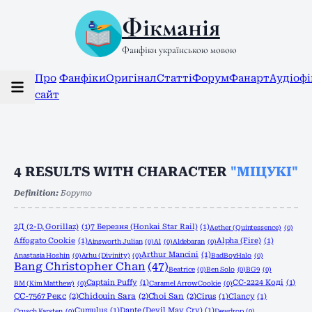
Фікманія
Фанфіки українською мовою
Про
Фанфіки
Оригінал
Статті
Форум
Фанарт
Аудіоф
сайт
4
RESULTS WITH CHARACTER
"МІЦУКІ"
Definition:
Боруто
2Д (2-D, Gorillaz)
(1)
7 Березня (Honkai Star Rail)
(1)
Aether (Quintessence)
(0)
Affogato Cookie
(1)
Alpha (Fire)
(1)
Ainsworth Julian
(0)
Al
(0)
Aldebaran
(0)
Arthur Mancini
(1)
Anastasia Hoshin
(0)
Arhu (Divinity)
(0)
BadBoyHalo
(0)
Bang Christopher Chan
(47)
Beatrice
(0)
Ben Solo
(0)
BG9
(0)
Captain Puffy
(1)
CC-2224 Коді
(1)
BM (Kim Matthew)
(0)
Caramel Arrow Cookie
(0)
CC-7567 Рекс
(2)
Chidouin Sara
(2)
Choi San
(2)
Cirus
(1)
Clancy
(1)
Cumulus
(1)
Dante (Devil May Cry)
(1)
Crusch Karsten
(0)
Dewdrop
(0)