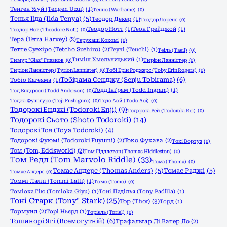
Тенген Узуй (Tengen Uzui)
(1)
Тенно (Warframe)
(0)
Тенья Ііда (Iida Tenya)
(5)
Теодор Декер
(1)
Теодор Лоренс
(0)
Теодор Нотт
(1)
Теон Грейджой
(1)
Теодор Нот (Theodore Nott)
(0)
Тера (Terra Harvey)
(2)
Терухаші Кокомі
(0)
Тетте Суехіро (Tetcho Suehiro)
(2)
Теучі (Teuchi)
(1)
Теіль (Taeil)
(0)
Тиміш Хмельницький
(1)
Тимур "Glaz" Глазков
(0)
Тиріон Ланністер
(0)
Тиріон Ланністер (Tyrion Lannister)
(0)
Тобі Ерін Роджерс (Toby Erin Rogers)
(0)
Тобірама Сенджу (Senju Tobirama)
(6)
Тобіо Кагеяма
(1)
Тодд Інґрам (Todd Ingram)
(1)
Тод Ендерсон (Todd Anderson)
(0)
Тоджі Фушіґуро (Toji Fushiguro)
(0)
Тодо Аой (Todo Aoi)
(0)
Тодорокі Енджі (Todoroki Enji)
(9)
Тодорокі Рей (Todoroki Rei)
(0)
Тодорокі Сьото (Shoto Todoroki)
(14)
Тодорокі Тоя (Toya Todoroki)
(4)
Тодорокі Фуюмі (Todoroki Fuyumi)
(2)
Токо Фукава
(2)
Токі Вортуз
(0)
Том (Tom, Eddsworld)
(2)
Том Гіддлстон (Thomas Hiddleston)
(0)
Том Редл (Tom Marvolo Riddle)
(33)
Тома (Thoma)
(0)
Томас Андерс (Thomas Anders)
(5)
Томас Раджі
(5)
Томас Андерс
(0)
Томмі Лаллі (Tommi Lalli)
(1)
Томо (Tomo)
(0)
Томіока Гію (Tomioka Giyu)
(1)
Тоні Паділья (Tony Padilla)
(1)
Тоні Старк (Tony" Stark)
(25)
Тор (Thor)
(3)
Торд
(1)
Тормунд
(2)
Торі Ньєрд
(1)
Торієль (Toriel)
(0)
Тошинорі Ягі (Всемогутній)
(6)
Трафальгар Ді Ватер Ло
(2)