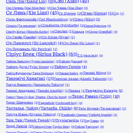
Сяо (Xiao)
(40)
Сянь Лін (Xiang Lin)
(10)
Сяо Сінчень (Xiao Xingchen)
(0)
Сяо Чжань (Xiao Zhan)
(0)
Сє Лянь (Xie Lian)
(43)
Сігма (Sigma)
(5)
Сє Цінчен
(1)
Сід
(1)
Сіель Фантомхайв (Ciel Phantomhive)
(1)
Сілко (Silco)
(2)
Сільфіетта (Sylphiette)
(1)
Сільвіо (Ти зможеш)
(0)
Сімон Ерікссон
(0)
Сінолап
(1)
Сінобу Котьо (Shinobu Kocho)
(0)
Сінцьов
(0)
Сіора (Greedfall)
(0)
Сір Гвейн (Ґавейн)
(1)
Сір Еліан (Elyan)
(1)
Сір Ланселот (Sir Lancelot)
(4)
Сір Леон (Sir Leon)
(1)
Сір Персиваль (Sir Percival)
(1)
Сіріус Блек (Sirius Black)
(63)
Т/І (твоє ім'я)
(0)
Тайвін Ланістер (Tywin Lannister)
(0)
Тайлер Джозеф
(0)
Тайлер Ґелпін
(4)
Тайлер Доун (Tyler Down)
(1)
Такаші Міцуя
(1)
Тайґа Фудзімура (Taiga Fujimura)
(0)
Такамі Кейґо
(0)
Такемічі Ханаґакі
(15)
Такеомі Акаші (Akashi Takeomi)
(1)
Такуя Ямамото (Yamamoto Takuya)
(1)
Тамакі Амаджикі (Tamaki Amajiki)
(1)
Танака
(1)
Танджіро Камадо
(2)
Тарас Римар (Слід)
(10)
Танос (Чхве Су Бон, Thanos, Choi Su-bong)
(0)
Тарас Шевченко
(1)
Тарганбой (Cockroach boy)
(0)
Тарталья, Чайлд (Tartaglia, Childe)
(6)
Тато Норми (Ти зможеш)
(1)
Татсуя Кіяма (Kiyama Tatsuya)
(1)
Твайлайт Спаркл (Twilight Sparkle)
(0)
Твік Твік (Tweek Tweak)
(3)
Тгурінґветіль
(1)
Тед Тонкс
(0)
Тедді Люпін
(2)
Тейлор Стен (Taylor Sten)
(0)
Тейон (Taeyong)
(0)
Темарі (Temari)
(0)
Темна Шоста
(0)
Тен Тен (Tenten)
(0)