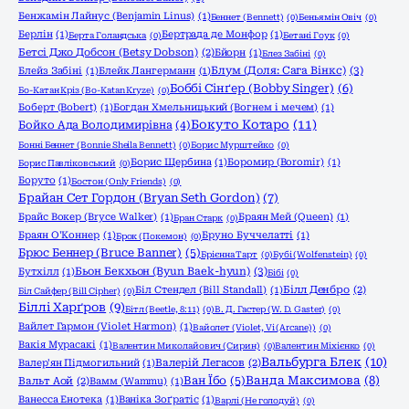
Бенжамін Лайнус (Benjamin Linus)
(1)
Беннет (Bennett)
(0)
Беньямін Овіч
(0)
Берлін
(1)
Бертрада де Монфор
(1)
Берта Голандська
(0)
Бетані Гоук
(0)
Бетсі Джо Добсон (Betsy Dobson)
(2)
Бйорн
(1)
Блез Забіні
(0)
Блум (Доля: Сага Вінкс)
(3)
Блейз Забіні
(1)
Блейк Лангерманн
(1)
Боббі Сінґер (Bobby Singer)
(6)
Бо-Катан Кріз (Bo-Katan Kryze)
(0)
Боберт (Bobert)
(1)
Богдан Хмельницький (Вогнем і мечем)
(1)
Бокуто Котаро
(11)
Бойко Ада Володимирівна
(4)
Бонні Беннет (Bonnie Sheila Bennett)
(0)
Борис Мурштейко
(0)
Борис Щербина
(1)
Боромир (Boromir)
(1)
Борис Павліковський
(0)
Боруто
(1)
Бостон (Only Friends)
(0)
Брайан Сет Гордон (Bryan Seth Gordon)
(7)
Брайс Вокер (Bryce Walker)
(1)
Браян Мей (Queen)
(1)
Бран Старк
(0)
Браян О'Коннер
(1)
Бруно Буччелатті
(1)
Брок (Покемон)
(0)
Брюс Беннер (Bruce Banner)
(5)
Брієнна Тарт
(0)
Бубі (Wolfenstein)
(0)
Бьон Бекхьон (Byun Baek-hyun)
(3)
Бутхілл
(1)
Бібі
(0)
Біл Стендел (Bill Standall)
(1)
Білл Денбро
(2)
Біл Сайфер (Bill Cipher)
(0)
Біллі Харґров
(9)
Бітл (Beetle, 8:11)
(0)
В. Д. Гастер (W. D. Gaster)
(0)
Вайлет Гармон (Violet Harmon)
(1)
Вайолет (Violet, Vi (Arcane))
(0)
Вакія Мурасакі
(1)
Валентин Миколайович (Сирин)
(0)
Валентин Міхієнко
(0)
Вальбурга Блек
(10)
Валер'ян Підмогильний
(1)
Валерій Легасов
(2)
Ванда Максимова
(8)
Ван Їбо
(5)
Вальт Аой
(2)
Вамм (Wammu)
(1)
Ванесса Енотека
(1)
Ваніка Зоґратіс
(1)
Варлі (Не голодуй)
(0)