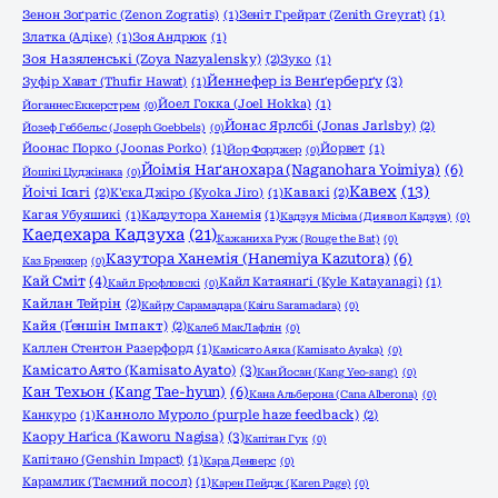
Зенон Зоґратіс (Zenon Zogratis)
(1)
Зеніт Грейрат (Zenith Greyrat)
(1)
Златка (Адіке)
(1)
Зоя Андрюк
(1)
Зоя Назяленські (Zoya Nazyalensky)
(2)
Зуко
(1)
Йеннефер із Венґерберґу
(3)
Зуфір Хават (Thufir Hawat)
(1)
Йоел Гокка (Joel Hokka)
(1)
Йоганнес Еккерстрем
(0)
Йонас Ярлсбі (Jonas Jarlsby)
(2)
Йозеф Геббельс (Joseph Goebbels)
(0)
Йоонас Порко (Joonas Porko)
(1)
Йорвет
(1)
Йор Форджер
(0)
Йоімія Наґанохара (Naganohara Yoimiya)
(6)
Йошікі Цуджінака
(0)
Кавех
(13)
Йоічі Ісагі
(2)
К'єка Джіро (Kyoka Jiro)
(1)
Кавакі
(2)
Кагая Убуяшикі
(1)
Кадзутора Ханемія
(1)
Кадзуя Місіма (Диявол Кадзуя)
(0)
Каедехара Кадзуха
(21)
Кажаниха Руж (Rouge the Bat)
(0)
Казутора Ханемія (Hanemiya Kazutora)
(6)
Каз Бреккер
(0)
Кай Сміт
(4)
Кайл Катаянаґі (Kyle Katayanagi)
(1)
Кайл Брофловскі
(0)
Кайлан Тейрін
(2)
Кайру Сарамадара (Kairu Saramadara)
(0)
Кайя (Ґеншін Імпакт)
(2)
Калеб МакЛафлін
(0)
Каллен Стентон Разерфорд
(1)
Камісато Аяка (Kamisato Ayaka)
(0)
Камісато Аято (Kamisato Ayato)
(3)
Кан Йосан (Kang Yeo-sang)
(0)
Кан Техьон (Kang Tae-hyun)
(6)
Кана Альберона (Cana Alberona)
(0)
Канкуро
(1)
Канноло Муроло (purple haze feedback)
(2)
Каору Наґіса (Kaworu Nagisa)
(3)
Капітан Гук
(0)
Капітано (Genshin Impact)
(1)
Кара Денверс
(0)
Карамлик (Таємний посол)
(1)
Карен Пейдж (Karen Page)
(0)