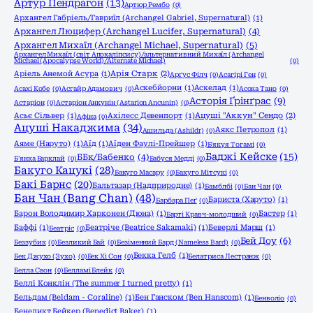
Артур Пендрагон
(13)
Артюр Рембо
(0)
Архангел Габріель/Гавриїл (Archangel Gabriel, Supernatural)
(1)
Архангел Люцифер (Archangel Lucifer, Supernatural)
(4)
Архангел Михаїл (Archangel Michael, Supernatural)
(5)
Архангел Михаїл (світ Апокаліпсису)/альтернативний Михаїл (Archangel
Michael (Apocalypse World)/Alternate Michael)
(0)
Аріель Анемой Асура
(1)
Арія Старк
(2)
Арґус Філч
(0)
Асагірі Ген
(0)
Аскебйорни
(1)
Аскелад
(1)
Асахі Кобе
(0)
Асгайр Адамович
(0)
Асока Тано
(0)
Асторія Ґрінґрас
(9)
Астаріон
(0)
Астаріон Анкунін (Astarion Ancunin)
(0)
Асьє Сільвер
(1)
Ахілесс Девенпорт
(1)
Ацуші "Аккун" Сендо
(2)
Афіна
(0)
Ацуші Накаджима
(34)
Аякс Петропол
(1)
Ашильда (Ashildr)
(0)
Аяме (Наруто)
(1)
Аїд
(1)
Аїден Фаулі-Прейшер
(1)
Б'якуя Тогамі
(0)
Баджі Кейске
(15)
ББк/Бабенко
(4)
Б'янка Барклай
(0)
Бабуся Медді
(0)
Бакуго Кацукі
(28)
Бакуго Масару
(0)
Бакуго Мітсукі
(0)
Бакі Барнс
(20)
Бальтазар (Надприродне)
(1)
Бамблбі
(0)
Бан Чан
(0)
Бан Чан (Bang Chan)
(48)
Бариста (Харуто)
(1)
Барбара Пеґ
(0)
Барон Володимир Харконен (Дюна)
(1)
Бастер
(1)
Барті Кравч-молодший
(0)
Баффі
(1)
Беатріче (Beatrice Sakamaki)
(1)
Беверлі Марш
(1)
Беатріс
(0)
Бей Доу
(6)
Беззубик
(0)
Безликий Бай
(0)
Безіменний Бард (Nameless Bard)
(0)
Бекка Гелб
(1)
Бек Джухо (Зухо)
(0)
Бек Хі Сон
(0)
Белатриса Лестранж
(0)
Белла Свон
(0)
Белламі Блейк
(0)
Беллі Конклін (The summer I turned pretty)
(1)
Бельдам (Beldam - Coraline)
(1)
Бен Ганском (Ben Hanscom)
(1)
Бенволіо
(0)
Бенедикт Бейкер (Benedict Baker)
(1)