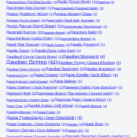
Делфі Діґорі (Редл)
(1)
Дексион Івік (The Elder Scrolls)
(0)
Деметра
(0)
Ден Купер (Dan Cooper)
(1)
Денкі Камінарі (Kaminari Denki)
(0)
Деніел Драйберг (Філін)
(1)
Дервіш-Мехмед Паша
(1)
Деревко (Коти-вояки)
(0)
Дерек Хейл (Derek Hale, Вовченя)
(0)
Деріл Діксон (Daryl Dixon)
(3)
Десептикони (Decepticons)
(0)
Десятий Доктор
(2)
Джаспер Хейл
(2)
Джаспер Фахей
(0)
Джастін Фолі (Justin Foley)
(1)
Джастін Фінч-Флечлі
(0)
Джей (Пак Чонсон)
(1)
Джейк (Дасквуд)
(1)
Джей Уолкер
(0)
Джейк Локлі
(1)
Джейк Парк (Jake Park)
(1)
Джеймс Моріарті
(6)
Джейкоб Стоун (Jacob Stone)
(1)
Джеймс Поттер
(42)
Джеймс Роудс (James Rhodes)
(3)
Джеймі Ланістер
(3)
Джейн Аркенсоу
(2)
Джеймс Сіріус Поттер
(0)
Джек Гочнер
(3)
Джек Кляйн (Jack Kline)
(4)
Джейсон Тодд
(0)
Джек Найрас
(1)
Джек Краузер (Jack Krauser)
(0)
Джек Спарроу (Jack Sparrow)
(1)
Джемма Стайлс (One direction)
(1)
Джерард Вей
(2)
Джеремая Фішер (The summer I turned pretty)
(1)
Джессіка Девіс (Jessica Davis)
(1)
Джеремі Нокс (Jeremy Knox)
(0)
Джефф Аткінс (Jeff Atkins)
(1)
Джет Стар
(0)
Джефф Вбивця
(0)
Джеффрі Фаулер
(0)
Джим Гопер
(0)
Джин Гуннхільдр (Jean Gunnhildr)
(6)
Джин Сіммонс / Gene Simmons
(1)
Джині Візлі
(1)
Джинкс
(0)
Джироу Сакума (Jirou Sakuma)
(1)
Джию (JiU)
(0)
Джозеф Джостар (Joseph Joestar)
(1)
Джоyске Тсунамі (Tsunami Jousuke)
(0)