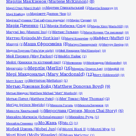
Марлін МакКіннон (Marlene McKinnon)
(8)
Мартин Спихальський
(1)
Марсі Стал (Marci Stahl)
(0)
Мартін Блеквуд
(0)
Марінетт Дюпен-Чен
(1)
Марі Вінфілд
(0)
Марічка Гутенюк (Тіні забутих предків)
(0)
Марія (Сирин)
(0)
Марія Дяченко
(11)
Марія Небесна (Слід)
(2)
Марія Хілл (Maria Hill)
(0)
Масумі Іно (Masumi Ino)
(1)
Матаяс Гельвар
(1)
Мати Норми (Ти зможеш)
(0)
Маффет (Muffet)
(3)
Маттео (Episode.My first kiss)
(2)
Матчі Комачіне
(0)
Маша Єфросиніна
(8)
Мацурі
(1)
Маґнус Гаммерсміт
(0)
Мегуру Бачіра
(0)
Медуза Горгона (Fate/stay night)
(0)
Мей Нянцзин (Mei Nianqing)
(0)
Мей Паркер (May Parker)
(3)
Мейбл Пайнс
(1)
Мейлі (Книжки та кістяний пил)
(1)
Мелюзина
(0)
Мелісандра (Melisandre)
(0)
Мерлін (Merlin)
(16)
Меркуціо
(1)
Мерріль (Dragon Age)
(0)
Мерфій
(0)
Мері Макдональд (Mary Macdonald)
(12)
Метт (Eddsworld)
(0)
Меттатон (Mettaton)
(1)
Метт Волст
(0)
Метью Донован Бойд (Matthew Donovan Boyd)
(9)
Метью Мердок (Matthew Michael "Matt" Murdock)
(0)
Метью Пател (Matthew Patel)
(1)
Меґ Томас (Meg Thomas)
(2)
Меґідо (prince Megido)
(1)
Микола Гоголь
(0)
Микола Зирянов
(0)
Мирослава (Сирин, Moon Chai Story)
(6)
Микола Хвильовий
(1)
Михайло Матюхін (Schmalgauzen)
(1)
Михайло Рудь
(1)
Мо Жань
(8)
Мо Сі
(1)
Михайль Семенко
(0)
Мобей Цзюнь (Mobei Jun)
(4)
Моллі Візлі ІІ
(1)
Моллі Мун
(1)
Молі Візлі (Molly Weasley)
(6)
Мона Меґістус
(1)