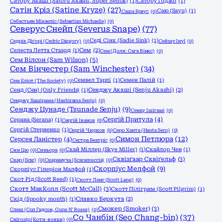
Сатору Акаші (Satoru Akashi, Super Sentai)
(1)
Сатору Годжо
(1)
Сатін Кріз (Satine Kryze)
(27)
Саю (Sayu)
(1)
Саша Браус
(0)
Себастьян Міхаеліс (Sebastian Michaelis)
(0)
Северус Снейп (Severus Snape)
(77)
Седі Сінк (Sadie Sink)
(1)
Седрік Діґорі (Cedric Diggory)
(0)
Сейшу Інуї
(0)
Селеста Летта Стаард
(1)
Сем
(2)
Сем (Доля: Сага Вінкс)
(0)
Сем Вілсон (Sam Wilson)
(5)
Сем Вінчестер (Sam Winchester)
(34)
Семвел Тарлі
(1)
Семен Палій
(1)
Сем Еліот (The Society)
(0)
Сенд (Сен) (Only Friends)
(1)
Сенджу Акаші (Senju Akashi)
(2)
Сенджу Хашірама (Hashirama Senju)
(0)
Сенджу Цунаде (Tsunade Senju)
(9)
Сенку Ішігамі
(0)
Сергій Притула
(4)
Серана (Serana)
(1)
Сергій Іванов
(0)
Сергій Стерненко
(1)
Сергій Чирков
(0)
Серо Ханта (Hanta Sero)
(0)
Симон Петлюра
(12)
Серсея Ланістер
(4)
Сестра Беатріс
(0)
Скай Міллер (Skye Miller)
(1)
Скайлор Чен
(1)
Син Цю
(0)
Синьора
(0)
Сквізґаар Сквіґельф
(3)
Скар (Scar)
(0)
Скарамуча (Scaramuccia)
(0)
Скорпіус Мелфой
(9)
Скорпіус Гіперіон Малфой
(1)
Скот Рід (Scott Reed)
(1)
Скотт Ленг (Scott Lang)
(0)
Скотт МакКолл (Scott McCall)
(3)
Скотт Пілігрим (Scott Pilgrim)
(1)
Скід (Spooky month)
(1)
Славко Беркута
(2)
Смокер (Smoker)
(3)
Слеш (Сол Гадсон, Guns N' Roses)
(0)
Со Чанбін (Seo Chang-bin)
(37)
Снігозір (Коти-вояки)
(0)