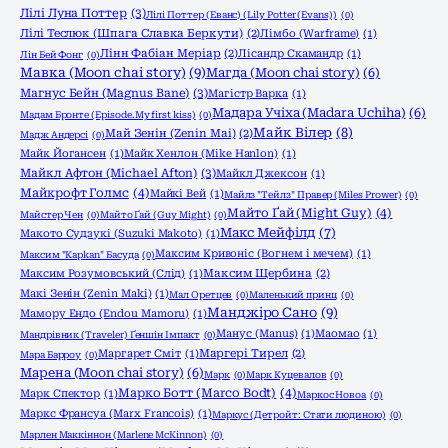
Лілі Луна Поттер
(3)
Лілі Поттер (Еванс) (Lily Potter (Evans))
(0)
Лілі Теслюк (Шпага Славка Беркути)
(2)
Лімбо (Warframe)
(1)
Лінн Фабіан Меріар
(2)
Лісандр Скамандр
(1)
Лін Бей Фонг
(0)
Мавка (Moon chai story)
(9)
Магда (Moon chai story)
(6)
Магнус Бейн (Magnus Bane)
(3)
Магістр Варка
(1)
Мадара Учіха (Madara Uchiha)
(6)
Мадам Бронте (Episode.My first kiss)
(0)
Майк Вілер
(8)
Май Зенін (Zenin Mai)
(2)
Мадж Андерсі
(0)
Майк Йогансен
(1)
Майк Хенлон (Mike Hanlon)
(1)
Майкл Афтон (Michael Afton)
(3)
Майкл Джексон
(1)
Майкрофт Голмс
(4)
Майкі Вей
(1)
Майлз "Тейлз" Правер (Miles Prower)
(0)
Майто Ґай (Might Guy)
(4)
Майстер Чен
(0)
Майто Ґай (Guy Might)
(0)
Макс Мейфілд
(7)
Макото Судзукі (Suzuki Makoto)
(1)
Максим Кривоніс (Вогнем і мечем)
(1)
Максим "Kapkan" Басуда
(0)
Максим Розумовський (Слід)
(1)
Максим Щербина
(2)
Макі Зенін (Zenin Maki)
(1)
Мал Оретцев
(0)
Маленький принц
(0)
Манджіро Сано
(9)
Мамору Ендо (Endou Mamoru)
(1)
Манус (Manus)
(1)
Маомао
(1)
Мандрівник (Traveler) Ґеншін Імпакт
(0)
Маргарет Сміт
(1)
Маргері Тирел
(2)
Мара Барроу
(0)
Марена (Moon chai story)
(6)
Марк
(0)
Марк Куцевалов
(0)
Марко Ботт (Marco Bodt)
(4)
Марк Спектор
(1)
Маркос Новоа
(0)
Маркс Франсуа (Marx Francois)
(1)
Маркус (Детройт: Стати людиною)
(0)
Марлен Маккіннон (Marlene McKinnon)
(0)