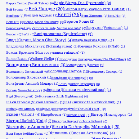
Варіс (Varys, Гра Престолів)
(2)
Варрік Тетрас (Varrik Tetras)
(0)
Вей Чандзе
(20)
Вейлон Парк (Waylon Park, Outlast)
(1)
Вей Вусянь
(0)
Венті
(36)
Венздей Аддамс
(1)
Венбара
(0)
Вень Жвохань
(0)
Вень Нін
(0)
Вернон Роше
(2)
Вень Цін
(0)
Верба (Moon chai story)
(0)
Вертумн (Vertumnus)
(1)
Вероніка де Сад (Veronica de Sade, Vanitas no Carte)
(0)
Вивірколапка (Squirrelstar)
(3)
Вессел
(0)
Веґґі
(0)
Влад (Сирин, Moon Chai Story)
(4)
Влада Берізка (Слід)
(1)
Владислав Михальчук (Schmalgauzen)
(1)
Вовчиця Роксана (FNaF)
(1)
Вождь Бромден (Над зозулиним гніздом)
(1)
Волес Веллс (Wallace Wells)
(1)
Володарка (Викрадач дітей/The Child Thief)
(0)
Володимир Винниченко
(9)
Володимир Дантес
(1)
Володимир Петров
(1)
Володимир Зеленський
(0)
Володимир Сосюра
(0)
Володимир Яновський
(1)
Вольфганг (Не голодуй)
(0)
Вольфганг Амадей Моцарт
(1)
Вонг (Доктор Стрендж)
(0)
Ворони (Книжки та кістяний пил)
(1)
Ворон (Moon chai story)
(0)
Вуді (Не голодуй)
(0)
Вчителька (Little Nightmares)
(0)
Вів'єн Гармон (Vivien Harmon)
(1)
Вів (Книжки та Кістяний пил)
(1)
Вівіан Дель Анхель
(0)
Відьма (Викрадач дітей/The Child Thief)
(0)
Віжен (Vision)
(4)
Вікерботом
(1)
Віктор Никифоров
(2)
Віктор Крей
(0)
Віктор Шаблій (Слід)
(3)
Вікторія Белфрі (Victoria Belfrey)
(0)
Вікторія де Анжеліс (Victoria De Angelis, Måneskin)
(8)
Вілланель (Оксана Астанкова)
(4)
Вілл Баєрс
(0)
Вілл Солас
(0)