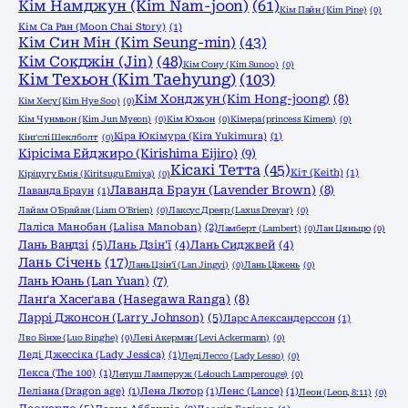
Кім Намджун (Kim Nam-joon)
(61)
Кім Пайн (Kim Pine)
(0)
Кім Са Ран (Moon Chai Story)
(1)
Кім Син Мін (Kim Seung-min)
(43)
Кім Сокджін (Jin)
(48)
Кім Сону (Kim Sunoo)
(0)
Кім Техьон (Kim Taehyung)
(103)
Кім Хонджун (Kim Hong-joong)
(8)
Кім Хесу (Kim Hye Soo)
(0)
Кім Чунмьон (Kim Jun Myeon)
(0)
Кім Юхьон
(0)
Кімера (princess Kimera)
(0)
Кіра Юкімура (Kira Yukimura)
(1)
Кінґслі Шеклболт
(0)
Кірісіма Ейджиро (Kirishima Eijiro)
(9)
Кісакі Тетта
(45)
Кіт (Keith)
(1)
Кіріцугу Емія (Kiritsugu Emiya)
(0)
Лаванда Браун (Lavender Brown)
(8)
Лаванда Браун
(1)
Лайам О'Брайан (Liam O'Brien)
(0)
Лаксус Дреяр (Laxus Dreyar)
(0)
Лаліса Манобан (Lalisa Manoban)
(2)
Ламберт (Lambert)
(0)
Лан Цяньцю
(0)
Лань Вандзі
(5)
Лань Дзін'ї
(4)
Лань Сиджвей
(4)
Лань Січень
(17)
Лань Цзін'ї (Lan Jingyi)
(0)
Лань Ціжень
(0)
Лань Юань (Lan Yuan)
(7)
Ланґа Хасеґава (Hasegawa Ranga)
(8)
Ларрі Джонсон (Larry Johnson)
(5)
Ларс Александерссон
(1)
Лво Бінхе (Luo Binghe)
(0)
Леві Акерман (Levi Ackermann)
(0)
Леді Джессіка (Lady Jessica)
(1)
Леді Лессо (Lady Lesso)
(0)
Лекса (The 100)
(1)
Лелуш Ламперуж (Lelouch Lamperouge)
(0)
Леліана (Dragon age)
(1)
Лена Лютор
(1)
Ленс (Lance)
(1)
Леон (Leon, 8:11)
(0)