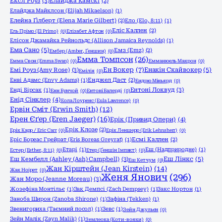
Ексл Роуз
(3)
Елайджа Камскі
(2)
Елайджа Майклсон (Elijah Mikaelson)
(1)
Елейна Ґілберт (Elena Marie Gilbert)
(2)
Ело (Elo, 8:11)
(1)
Еліс Каллен
(2)
Ель Прімо (El Primo)
(0)
Елізабет Афтон
(0)
Елісон Джамайка Рейнольдс (Allison Jamaica Reynolds)
(1)
Ема Сано
(5)
Емз (Emz)
(2)
Ембер (Amber, Ґеншин)
(0)
Емма Томпсон
(26)
Емма Свон (Emma Swan)
(0)
Емманюель Макрон
(0)
Ен Вокер
(7)
Емі Роуз (Amy Rose)
(3)
Енакін Скайвокер
(5)
Емілія
(0)
Енві Адамс (Envy Adams)
(1)
Енджел Даст
(2)
Ендрю Міньярд
(0)
Ентоні Локвуд
(3)
Енді Бірсак
(1)
Енн Бунчой
(0)
Ентоні Балерді
(0)
Енід Сінклер
(4)
Еола Лоуренс (Eula Lawrence)
(0)
Ервін Сміт (Erwin Smith)
(12)
Ерен Єґер (Eren Jaeger)
(16)
Ерік (Привид Опери)
(4)
Ерік Клозе
(2)
Ерік Карр / Eric Carr
(0)
Ерік Леншерр (Erik Lehnsherr)
(0)
Еріс Бореас Грейрат (Eris Boreas Greyrat)
(1)
Есмі Каллен
(2)
Етарі
(1)
Еш (Надприродне)
(1)
Естер (Esther, 8:11)
(0)
Етер (Ґеншін Імпакт)
(0)
Еш Кембелл (Ashley (Ash) Campbell)
(3)
Еш Лінкс
(5)
Еш Кетчум
(0)
Жан Кірштейн (Jean Kirstein)
(14)
Жак Ноірет
(0)
Женя Янович
(296)
Жан Моро (Jeanne Moreau)
(3)
Жозефіна Монтільє
(1)
Зак Демпсі (Zach Dempsey)
(1)
Закс Нортон
(1)
Заноба Широн (Zanoba Shirone)
(1)
Зафіна (Tekken)
(1)
Звенигориха (Таємний посол)
(1)
Зевс
(1)
Зейн Джульєн
(0)
Зейн Малік (Zayn Malik)
(1)
Землеока (Коти-вояки)
(0)