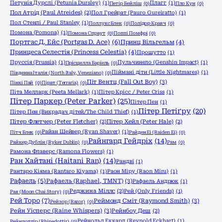
Петунія Дурслі (Petunia Dursley)
(1)
Плагг
(1)
Петір Бейліш
(0)
Пло Кун
(0)
Пол Атрід (Paul Atreides)
(2)
Пол Грейрат (Pauro Gureiratto)
(1)
Пол Стенлі / Paul Stanley
(1)
Поллукс Блек
(0)
Полідор Кравч
(0)
Помона (Pomona)
(1)
Помона Спраут
(0)
Поппі Помфрі
(0)
Портгас Д. Ейс (Portgas D. Ace)
(6)
Принц Вільгельм
(4)
Принцеса Селестія (Princess Celestia)
(4)
Прошутто
(1)
Пруссія (Prussia)
(1)
Пульчинело (Genshin Impact)
(1)
Прісцилла Баріель
(0)
Піймані діти (Little Nightmares)
(1)
Південна Італія (North Italy, Veneziano)
(0)
Піт Вентц (Fall Out Boy)
(3)
Пінкі Пай
(0)
Пірат (Terraria)
(0)
Піта Мелларк (Peeta Mellark)
(1)
Пітер Крісс / Peter Criss
(1)
Пітер Паркер (Peter Parker)
(25)
Пітер Пен
(1)
Пітер Петіґру
(20)
Пітер Пен (Викрадач дітей/The Child Thief)
(1)
Пітер Флетчер (Peter Fletcher)
(2)
Пітер Хейл (Peter Hale)
(2)
Райан Шейвер (Ryan Shaver)
(1)
Пітч Блек
(0)
Райден Еі (Raiden Ei)
(0)
Райнгард Гейдріх
(14)
Райкер Дублін (Ryker Dublin)
(0)
Рам
(0)
Рамона Флаверс (Ramona Flowers)
(1)
Ран Хайтані (Haitani Ran)
(14)
Рандві
(1)
Рантаро Кіяма (Rantaro Kiyama)
(1)
Раон Міру (Raon Miru)
(1)
Рафаель
(5)
Рафаель (Raphael, TMNT)
(3)
Рафаель Андрюк
(1)
Реджина Міллс
(2)
Рей (Only Friends)
(1)
Рая (Moon Chai Story)
(0)
Рей Торо
(7)
Реймонд Сміт (Raymond Smith)
(3)
Рейзор (Razor)
(0)
Рейн Уісперс (Raine Whispers)
(3)
Рейнбоу Деш
(2)
Рейнольд Еккард (Reynold Eckhart)
(1)
Рейндоттір (Rhinedottir)
(0)