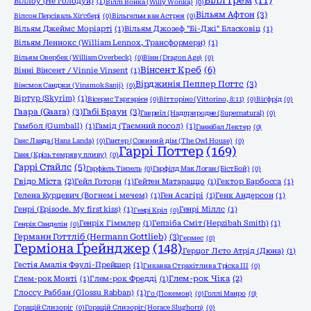
Вілл Ґрем
(11)
Віллоу (Не голодуй)
(1)
Віллі Вонка (Willy Wonka)
(0)
Вільям Афтон
(3)
Вілсон Персіваль Хіґсбері
(0)
Вільгельм ван Астрея
(0)
Вільям Джеймс Моріарті
(1)
Вільям Джозеф "Бі-Джі" Бласковіц
(1)
Вільям Леннокс (William Lennox, Трансформери)
(1)
Вільям Овербек (William Overbeck)
(0)
Вінн (Dragon Age)
(0)
Вінсент Креб
(6)
Вінні Вінсент / Vinnie Vinsent
(1)
Вірджинія Пеппер Поттс
(3)
Вінсмок Санджи (Vinsmok Sanji)
(0)
Віртур (Skyrim)
(1)
Вісерис Таргарієн
(0)
Вітторіно (Vittorino, 8:11)
(0)
Віґфрід
(0)
Гаара (Gaara)
(3)
Габі Браун
(3)
Гавриїл (Надприродне (Supernatural)
(0)
Гамбол (Gumball)
(1)
Гамід (Таємний посол)
(1)
Ганнібал Лектер
(0)
Ганс Ланда (Hans Landa)
(0)
Гантер (Совиний дім (The Owl House)
(0)
Гаррі Поттер
(169)
Ганя (Крізь темряву пливу)
(0)
Гаррі Стайлс
(5)
Гарфіель Тінзель
(0)
Гарфілд Мак Логан (БістБой)
(0)
Гвідо Міста
(2)
Гейл Готорн
(1)
Гейтен Матараццо
(1)
Гектор Барбосса
(1)
Гелена Курцевич (Вогнем і мечем)
(1)
Ген Асагірі
(1)
Генк Андерсон
(1)
Генрі (Episode. My first kiss)
(1)
Генрі Міллс
(1)
Генрі Кріл
(0)
Генріх Гіммлер
(1)
Гепзіба Сміт (Hepzibah Smith)
(1)
Генрік Санделін
(0)
Германн Готтліб (Hermann Gottlieb)
(3)
Гермес
(0)
Герміона Ґрейнджер
(148)
Герцог Лєто Атрід (Дюна)
(1)
Гестія Амалія Фаулі-Прейшер
(1)
Гикавка Страхітлива Тріска ІІІ
(0)
Глем-рок Монті
(1)
Глем-рок Фредді
(1)
Глем-рок Чіка
(2)
Глоссу Раббан (Glossu Rabban)
(1)
Го (Покемон)
(0)
Голлі Манро
(0)
Горацій Слизоріг
(0)
Горацій Слизоріг (Horace Slughorn)
(0)