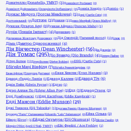
Донателло (Donatello, TMNT)
(3)
Донккіхот Росінант
(0)
Доннік Хендір
(1)
Доппіо
(1)
Донкіхот Дофламінго (Donquixote Doflamingo)
(0)
Доркас Медоуз (Dorcas Meadowes)
(5)
Дорі (Castle Cats)
(0)
Дотторе
(3)
Дракен
(1)
Достоєвський
(0)
Драко Мелфой (Draco Malfoy)
(0)
Дункан (Dragon Age)
(2)
Дункан Айдахо (Duncan Idaho)
(1)
Дурін (Ґеншін Імпакт)
(4)
Дюрневир
(1)
Дід Онопрій (Таємний посол)
(1)
Дівчинка в Жовтому Дощовику
(0)
Ділюк
(0)
Діма (Дмитро Однороженко)
(4)
Дін Вінчестер (Dean Winchester)
(56)
Дін Джарін
(0)
Дін Томас
(295)
Діо Брандо (Dio Brando)
(4)
Діппер Пайнс
(0)
Дітер Болен
(1)
Еббі (Castle Cats)
(1)
Дітер Болен (Dieter Bohlen)
(0)
Ебіґейл Марі Вінфілд
(7)
Ебіґейл Ремелтіндрінк
(0)
Еван Хенсен (Evan Hansen)
(2)
Еван Афтон (Плачуща Дитина)
(0)
Едвард Тіч
(6)
Едвард «Тедді» Люпін
(1)
Едвард Каллен
(2)
Едвін Пейн (Edwin Payne)
(1)
Едгар
(1)
Едд
(3)
Едгар Аллан По (Edgar Allan Poe)
(2)
Еддард Старк
(2)
Едді Домбровскі
(1)
Едді Каспбрак (Eddie Kaspbrak)
(1)
Едді Мансон (Eddie Munson)
(29)
Еджі Такаока (Eiji Takaoka)
(1)
Едогава Рампо (Rampo Edogawa)
(0)
Ейва Сільва
(2)
Едуардо "Лало" Саламанка (Eduardo "Lalo" Salamanca)
(0)
Ейджі Окумура (Eiji Okumura)
(5)
Ейвор (Eivor)
(1)
Ейлін Снейп
(0)
Ейс Фрейлі / Ace Frehley
(1)
Ейпріл О'Ніл (April O'Neil, TMNT)
(0)