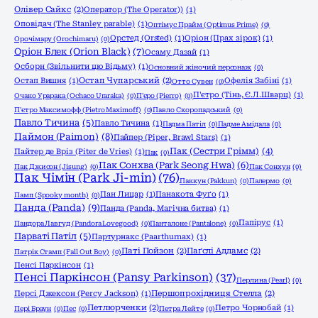
Олівер Сайкс
(2)
Оператор (The Operator))
(1)
Оповідач (The Stanley parable)
(1)
Оптімус Прайм (Optimus Prime)
(0)
Орстед (Orsted)
(1)
Оріон (Прах зірок)
(1)
Орочімару (Orochimaru)
(0)
Оріон Блек (Orion Black)
(7)
Осаму Дазай
(1)
Осборн (Звільнити цю Відьму)
(1)
Основний жіночий персонаж
(0)
Остап Вишня
(1)
Остап Чупарський
(2)
Офелія Забіні
(1)
Отто Сувен
(0)
П'єтро (Тінь, Є.Л.Шварц)
(1)
Очако Урарака (Ochaco Uraraka)
(0)
П'єро (Pierro)
(0)
П'єтро Максимофф (Pietro Maximoff)
(0)
Павло Скоропадський
(0)
Павло Тичина
(5)
Павло Тичина
(1)
Падма Патіл
(0)
Падме Амідала
(0)
Паймон (Paimon)
(8)
Пайпер (Piper, Brawl Stars)
(1)
Пак (Сестри Грімм)
(4)
Пайтер де Вріз (Piter de Vries)
(1)
Пак
(0)
Пак Сонхва (Park Seong Hwa)
(6)
Пак Джисон (Jisung)
(0)
Пак Сонхун
(0)
Пак Чімін (Park Ji-min)
(76)
Паккун (Pakkun)
(0)
Палермо
(0)
Пан Лицар
(1)
Панакота Фуґо
(1)
Памп (Spooky month)
(0)
Панда (Panda)
(9)
Панда (Panda, Магічна битва)
(1)
Папірус
(1)
Пандора Лавгуд (Pandora Lovegood)
(0)
Панталоне (Pantalone)
(0)
Парваті Патіл
(5)
Партурнакс (Paarthurnax)
(1)
Паті Пойзон
(2)
Паґслі Аддамс
(2)
Патрік Стамп (Fall Out Boy)
(0)
Пенсі Паркінсон
(1)
Пенсі Паркінсон (Pansy Parkinson)
(37)
Перлина (Pearl)
(0)
Персі Джексон (Percy Jackson)
(1)
Першопрохідниця Стелла
(2)
Петлюрченки
(2)
Петро Чорнобай
(1)
Пері Браун
(0)
Пес
(0)
Петра Лейте
(0)