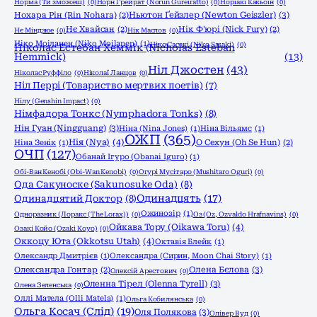
Норма (Ти зможеш)
(0)
Норн Грейрат (Norun Gureiratto)
(0)
Норіакі Какьоін
(0)
Ньютон Ґейзлер (Newton Geiszler)
(3)
Нохара Рін (Rin Nohara)
(2)
Нє Хвайсан
(2)
Нік Ф'юрі (Nick Fury)
(2)
Нє Міндзюе
(0)
Нік Маслов
(0)
Ніко Моіланен (Niko Moilanen)
(1)
Ніко Сасакі (Niko Sasaki)
(0)
Ніколас Естебан Хеммік (Nicholas Esteban
Hemmick)
(13)
Ніл Джостен
(43)
Ніколас Руффіло
(0)
Ніколаї Ланцов
(0)
Ніл Перрі (Товариство мертвих поетів)
(7)
Нілу (Genshin Impact)
(0)
Німфадора Тонкс (Nymphadora Tonks)
(8)
Нін Гуан (Ningguang)
(3)
Ніна (Nina Jones)
(1)
Ніна Вільямс
(1)
ОЖП
(365)
Нія (Nya)
(4)
Ніна Зенік
(1)
О Сехун (Oh Se Hun)
(2)
ОЧП
(127)
Обанай Ігуро (Obanai Iguro)
(1)
Обі-Ван Кенобі (Obi-Wan Kenobi)
(0)
Огурі Мусітаро (Mushitaro Oguri)
(0)
Ода Сакуноске (Sakunosuke Oda)
(8)
Одинадцять
(17)
Одинадцятий Доктор
(8)
Ожинозір
(1)
Одноразник (Лоракс (The Lorax))
(0)
Оз (Oz, Ozvaldo Hrafnavins)
(0)
Ойкава Тору (Oikawa Toru)
(4)
Озакі Койо (Ozaki Koyo)
(0)
Оккоцу Юта (Okkotsu Utah)
(4)
Октавія Блейк
(1)
Олександр Дмитрієв
(1)
Олександра (Сирин, Moon Chai Story)
(1)
Олена Бєлова
(3)
Олександра Гонтар
(2)
Олексій Арестович
(0)
Оленна Тірел (Olenna Tyrell)
(3)
Олена Зеленська
(0)
Оллі Матела (Olli Matela)
(1)
Ольга Кобилянська
(0)
Ольга Косач (Слід)
(19)
Оля Полякова
(3)
Олівер Вуд
(0)