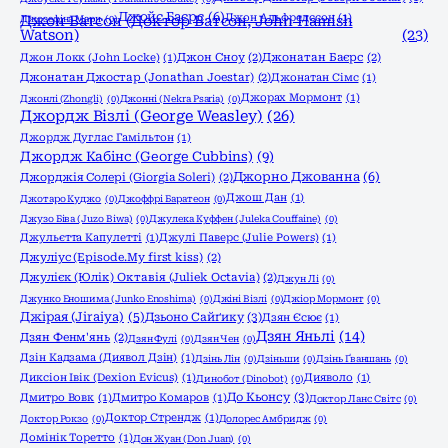
Джойс Баєрс
(6)
Джон Альфредссон
(1)
Джозефіна Марч
Джон Ватсон (Доктор Ватсон, John Hamish
(0)
Watson)
(23)
Джон Локк (John Locke)
(1)
Джон Сноу
(2)
Джонатан Баєрс
(2)
Джонатан Джостар (Jonathan Joestar)
(2)
Джонатан Сімс
(1)
Джорах Мормонт
(1)
Джонлі (Zhongli)
(0)
Джонні (Nekra Psaria)
(0)
Джордж Візлі (George Weasley)
(26)
Джордж Дуглас Гамільтон
(1)
Джордж Кабінс (George Cubbins)
(9)
Джорно Джованна
(6)
Джорджія Солері (Giorgia Soleri)
(2)
Джош Дан
(1)
Джотаро Куджо
(0)
Джоффрі Баратеон
(0)
Джузо Біва (Juzo Biwa)
(0)
Джулека Куффен (Juleka Couffaine)
(0)
Джульєтта Капулетті
(1)
Джулі Паверс (Julie Powers)
(1)
Джуліус (Episode.My first kiss)
(2)
Джулієк (Юлік) Октавія (Juliek Octavia)
(2)
Джун Лі
(0)
Джунко Еношима (Junko Enoshima)
(0)
Джіні Візлі
(0)
Джіор Мормонт
(0)
Джірая (Jiraiya)
(5)
Дзьоно Сайґику
(3)
Дзян Єсює
(1)
Дзян Яньлі
(14)
Дзян Фенм'янь
(2)
Дзян Фулі
(0)
Дзян Чен
(0)
Дзін Кадзама (Диявол Дзін)
(1)
Дзінь Лін
(0)
Дзіньши
(0)
Дзінь Ґваншань
(0)
Диксіон Івік (Dexion Evicus)
(1)
Дияволо
(1)
Динобот (Dinobot)
(0)
До Кьонсу
(3)
Дмитро Вовк
(1)
Дмитро Комаров
(1)
Доктор Ланс Світс
(0)
Доктор Стрендж
(1)
Доктор Рокзо
(0)
Долорес Амбридж
(0)
Домінік Торетто
(1)
Дон Жуан (Don Juan)
(0)