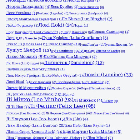
Леонардо
(5)
Леоне Аббаккіо
(2)
Леонід Багіров
(1)
Леоріо Парадінайт
(4)
Лесь Курбас
(2)
Леся Нікітюк
(0)
Леся Українка
(1)
Леґолас (Legolas)
(0)
Листолапка (Leafpool)
(0)
Ло Бінхе (Luo Binghe)
(7)
Ллойд Монгомері Гармадон
(1)
Локі (Loki)
(24)
Лойд Форджер
(1)
Лорд
(1)
Лоркан Скамандр
(1)
Лорд Волдеморт (Lord Voldemort)
(0)
Лорд Фарквард
(0)
Лука Куффен (Luka Couffaine)
(5)
Лорі
(1)
Лу Чаньсін
(0)
Лукас Лі (Lucas Lee)
(1)
Лукас Сінклер
(1)
Луна Лавґуд
(0)
Лусіана Дюваль
(0)
Луціус Мелфой
(13)
Луї Томлінсон
(0)
Луї де Сад (Vanitas no Carte)
(0)
Льюїс Моріарті
(5)
Лю Мін'янь (Liu Mingyan)
(2)
Любисток (Dandelion)
(12)
Лю Цінге (Liu Qingge)
(0)
Людвік (Крізь темряву пливу)
(1)
Люмін (Lumine)
(33)
Люк Нотус Грейрат (Luke Notos Greyrat)
(1)
Люсі Візлі
(1)
Люсі Карлайл
(0)
Люсі Хартфелія (Lucy Heartfilia)
(0)
Лютецій Мурштейко
(2)
Люціус Сприґґс
(0)
Лєра (Перші ластівки)
(0)
Лі Дон Ук (Lee Dong-wook)
(1)
Лі Йон
(0)
Лі Мінхо (Lee Minho)
(92)
Лі Мінхьок
(4)
Лі Ранг
(0)
Лі Фелікс (Felix Lee)
(98)
Лі Те Йон
(1)
Лі Хосок (Lee Ho-seok)
(0)
Лі Черьон (Lee Chae-yeon)
(0)
Лі Чеюн (Lee Jae Yoon)
(0)
Лі Чжухон (Lee Joo-heon)
(5)
Ліа (Lia)
(4)
Ліам Данбар (Liam Dunbar)
(2)
Ліам Пейн (Liam Payne)
(1)
Лідія Мартін (Lydia Martin)
(5)
Ліанна Старк (Lyanna Stark)
(1)
Ліза Мінчі
(3)
Ліза Джонсон-Фішер (Lisa Johnson-Fisher)
(1)