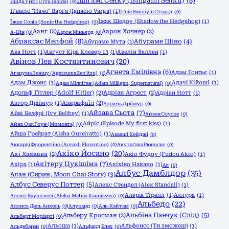
Ішіґамі Сенку (Ishigami Senku)
(8)
Ішіда Урю (Uryu Ishida)
(0)
Іґнасіо "Начо" Варґа (Ignacio Varga)
(1)
Іґніс Еміліуш Стаард
(0)
Їжак Шедоу (Shadow the Hedgehog)
(1)
Їжак Сонік (Sonic the Hedgehog)
(0)
Аанг
(2)
Аарон Хочнер
(2)
А-Цін
(0)
Аарон Міньярд
(0)
Абраксас Мелфой
(8)
Абураме Шіно
(4)
Абураме Мута
(1)
Ава Нотт
(1)
Август Кіра Клевер 13
(1)
Авелін Валлен
(1)
Авінов Лев Костянтинович
(20)
Агнета Емілівна
(6)
Адам Гонтьє
(1)
Агацума Зеніцу (Agatsuma Zen'itsu)
(0)
Адам Джонс
(1)
Адачі Кійоші
(1)
Адам Мілліґан (Adam Milligan, Supernatural)
(0)
Адольф Гітлер (Adolf Hitler)
(2)
Адріан Агрест
(2)
Адріан Нотт
(1)
Азгор Дріїмур
(1)
Азирафаїл
(2)
Азріель Дріїмур
(0)
Айзава Сьота
(7)
Айві Белфрі (Ivy Belfrey)
(1)
Айзен Соуске
(0)
Айріс (Episode.My first kiss)
(1)
Айнз Оал Гоун (Момонга)
(0)
Айша Грейрат (Aisha Gureiratto)
(1)
Акааші Кейджі
(0)
Аккарді Флорентіно (Accardi Florentino)
(0)
Акутаґава Рюноске
(0)
Акіко Йосано
(20)
Акі Хаякава
(2)
Акіо Фудоу (Fudou Akio)
(1)
Акітеру Цукішіма
(7)
Акіра
(1)
Акіхіко Накано
(1)
Ал
(0)
Албус Дамблдор
(35)
Алан (Сирин, Moon Chai Story)
(3)
Албус Северус Поттер
(5)
Алекс Стендел (Alex Standall)
(1)
Алерія Тірелл
(1)
Аллура
(1)
Алексі Каунісвесі (Aleksi Matias Kaunisvesi)
(0)
Альбедо
(22)
Алонсо Дель Анхель
(0)
Алукард
(0)
Аль-Хайтам
(0)
Альбіна Панчук (Слід)
(5)
Альберу Кросман
(2)
Альберт Моріарті
(0)
Альоша
(1)
Альфонсо (Ти зможеш)
(1)
Альдебаран
(0)
Альфард Блек
(0)