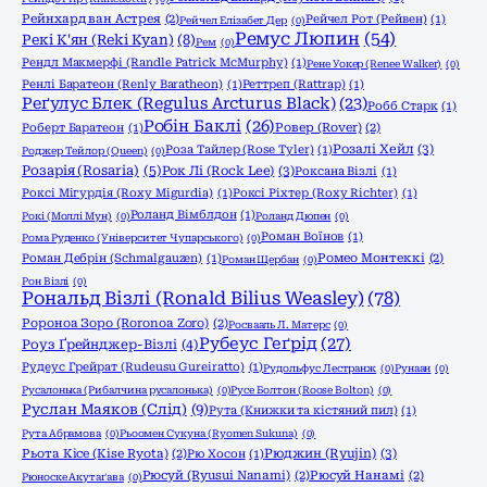
Рейнхард ван Астрея
(2)
Рейчел Рот (Рейвен)
(1)
Рейчел Елізабет Дер
(0)
Ремус Люпин
(54)
Рекі К'ян (Reki Kyan)
(8)
Рем
(0)
Рендл Макмерфі (Randle Patrick McMurphy)
(1)
Рене Уокер (Renee Walker)
(0)
Ренлі Баратеон (Renly Baratheon)
(1)
Реттреп (Rattrap)
(1)
Реґулус Блек (Regulus Arcturus Black)
(23)
Робб Старк
(1)
Робін Баклі
(26)
Роберт Баратеон
(1)
Ровер (Rover)
(2)
Розалі Хейл
(3)
Роза Тайлер (Rose Tyler)
(1)
Роджер Тейлор (Queen)
(0)
Розарія (Rosaria)
(5)
Рок Лі (Rock Lee)
(3)
Роксана Візлі
(1)
Роксі Мігурдія (Roxy Migurdia)
(1)
Роксі Ріхтер (Roxy Richter)
(1)
Роланд Вімблдон
(1)
Рокі (Моллі Мун)
(0)
Роланд Дюпен
(0)
Роман Воїнов
(1)
Рома Руденко (Університет Чупарського)
(0)
Роман Дебрін (Schmalgauzen)
(1)
Ромео Монтеккі
(2)
Роман Щербан
(0)
Рон Візлі
(0)
Рональд Візлі (Ronald Bilius Weasley)
(78)
Ророноа Зоро (Roronoa Zoro)
(2)
Росвааль Л. Матерс
(0)
Рубеус Геґрід
(27)
Роуз Ґрейнджер-Візлі
(4)
Рудеус Грейрат (Rudeusu Gureiratto)
(1)
Рудольфус Лестранж
(0)
Рунаан
(0)
Русалонька (Рибалчина русалонька)
(0)
Русе Болтон (Roose Bolton)
(0)
Руслан Маяков (Слід)
(9)
Рута (Книжки та кістяний пил)
(1)
Рута Абрамова
(0)
Рьоомен Сукуна (Ryomen Sukuna)
(0)
Рюджин (Ryujin)
(3)
Рьота Кісе (Kise Ryota)
(2)
Рю Хосон
(1)
Рюсуй (Ryusui Nanami)
(2)
Рюсуй Нанамі
(2)
Рюноске Акутаґава
(0)