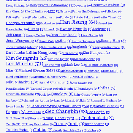
Dreamwastaken
(3)
Donquixote Doflamingo
(1)
Dong Sicheng
(0)
Doyoung
(0)
Eret
(2)
Ella Mirrel
(0)
Elle
(0)
Emilia
(0)
Ester
(0)
Father Jim Defroque
(0)
Felix Lee
(0)
Felt
(0)
Ferris
(0)
Frederica Baumann
(0)
Fundy
(0)
Futaba Sakura
(0)
Garfiel Tinzel
(0)
Han Jisung
(64)
GeorgeNotFound
(2)
Godwoken
(0)
Hansol
(0)
Hikaru
(1)
Hwang Hyunjin
(2)
Jaehyun
(1)
Harry Potter
(0)
Hoseok
(0)
Jeff Satur
(1)
Jeon Jung-kook
(1)
Jeong Yunho
(0)
Jeon Somin
(0)
Jeon Wooyoung
(3)
Jisung Han
(3)
Jinx
(1)
Jimin Park
(0)
Jisung Gongwon
(0)
Jungkook
(1)
John Jun Suh (Johnny)
(0)
Julius Juukulius
(0)
Kageyama Ranmaru
(0)
Karl Jacobs
(1)
Kim Hongjoong
(2)
Kim Namjoon
(1)
Kim Jennie
(0)
Kim Seungmin
(26)
Kim Tae-hyung
(0)
Lalisa Monoban
(0)
Lee Min-ho
(71)
Mark Lee
(1)
Lee Tae-min
(0)
MC (Main Character)
(0)
Mias
(1)
Michael (Dream SMP)
(2)
Michael Jackson
(0)
Michelle (Dream SMP)
(0)
Mimi Pearlbaton
(0)
Mountain (Ghost (гурт))
(0)
Natsuki Subaru
(0)
Niki Nihachu
(5)
Original Character
(1)
Otto Suwen
(0)
Philza
(7)
Papa Emeritus IV (Cardinal Copia)
(0)
Park Ji-min
(0)
Petra Leyte
(0)
Quackity
(6)
Priscilla Barielle
(2)
Puck
(0)
Rain (Ghost (гурт))
(0)
Ram
(0)
Ranboo
(0)
Reinhard van Astrea
(0)
Rem
(0)
Ricardo Welkin
(0)
Roswaal L. Mathers
(0)
Saber-Prototype (Arthur Pendragon)
(1)
Sakatsuki Miyu
(1)
Ryan Blanchet
(0)
Seo Changbin
(33)
Sapnap
(5)
Satou Kai
(1)
Seo Soojin
(2)
Technoblade
(9)
Swiss (Ghost (гурт))
(1)
Sir Billiam III
(0)
Skeppy
(0)
TommyInnit
(9)
Torchbearer
(1)
Ten (NCT)
(0)
Tivey Pearlbaton
(0)
Tubbo
(7)
Tsukiru Yodzu
(1)
Vergil (Devil May Cry)
(0)
Victor
(0)