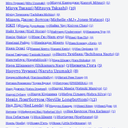
Міцурі Канроджи (Kanroji Mitsuri)
(1)
Міто Узумакі (Mito Uzumaki)
(0)
Міцуя Такаші (Mitsuya Takashi)
(10)
Мічізу Тачихара (Tachihara Michizo)
(0)
Мішель Джонс-Вотсон (Michelle «MJ» Jones-Watson)
(5)
НЖП
(4)
Найвз Чау (Knives Chau)
(1)
Надія Дорофеєва
(0)
Найл Хоран (Niall Horan)
(1)
Найтмер (Underverse)
(0)
Накахара Чуя
(0)
Накія (Nakia)
(1)
Нам-Гю (Nam-gyu)
(2)
Намі (Ван Піс)
(0)
Наміаші Райдо
(1)
Намікадзе Мінато
(1)
Нана Комацу, «Хачі»
(0)
Нана Осакі
(2)
Нанамі Кєнто (Nanami Kento)
(0)
Нао Серізава
(0)
Наото Тачібана (Tachibana Naoto)
(2)
Наомі Танідзакі (Tanizaki Naomi)
(0)
Напстаблук (Napstablook)
(1)
Нара Шікаку (Nara Shikaku)
(0)
Нара Шікамару (Shikamaru Nara)
(3)
Наранча Гірга
(5)
Наруто Узумакі (Naruto Uzumaki)
(8)
Нарциса Мелфой (Narcissa Malfoy)
(0)
Наталі Рене Уокер
(0)
Наташа Романова (Чорна Вдова)
(0)
Натсуме (EPHEMERAL)
(0)
Нацукі Мамія (Natsuki Mamiya)
(1)
Нацу Драгніл (Natsu Dragneel)
(0)
Нацуя Кірішима
(1)
Небра Сільвер (Nebra Silva)
(1)
Нацукі Субару
(0)
Невіл Лонґботтом (Neville Longbottom)
(12)
Нед Лідс (Ned Leeds)
(4)
Недзуко Камадо
(0)
Ненсі Вілер
(0)
Ненсі Дрю
(0)
Нея Карлсон (Nea Karlsson)
(1)
Нетеям
(0)
Нефертарі Віві (Nefertari Vivi)
(0)
Ноа Себастьян
(1)
Ноа Шнапп
(1)
Ногіцуне (Nogitsune)
(2)
Ноель (Noelle)
(0)
Номер П'ять
(0)
Номи (Little Nightmares)
(0)