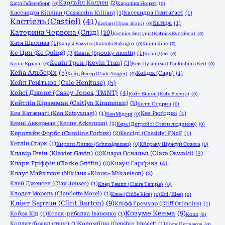
Карлайл Каллен
(2)
Карл Гайзенберг
(0)
Кароліна Ноірет
(0)
Кассандра Кілліан (Cassandra Killian)
(1)
Кассандра Пентаґаст
(1)
Кастіель (Castiel)
(41)
Катара
(1)
Касіан (Прах зірок)
(0)
Катерина Червона (Слід)
(10)
Катнісс Евердін (Katniss Everdeen)
(0)
Катя Щаслива
(1)
Кацукі Бакуго (Katsuki Bakugo)
(0)
Квілл Кіпс
(0)
Ке Цин (Ke Quing)
(3)
Кевін (Spooky month)
(1)
Кевін Дей
(0)
Кевін Трен (Kevin Tran)
(3)
Кевін Ердаль
(0)
Кей Цукішіма (Tsukishima Kei)
(0)
Кейа Альберіх
(5)
Кейдж (Cage)
(1)
Кейд Йегер (Cade Yeager)
(0)
Кейл Генітьюз (Cale Henituse)
(5)
Кейсі Джонс (Casey Jones, TMNT)
(4)
Кейт Бішоп (Kate Bishop)
(0)
Кейтлін Кірамман (Caitlyn Kiramman)
(3)
Келлі Олдрич
(0)
Кен Катаянаґі (Ken Katayanagi)
(1)
Кен Рюґоджі
(1)
Кен Мідорі
(0)
Кенні Аккерман (Kenny Ackerman)
(1)
Кера (Детройт: Стати людиною)
(0)
Керолайн Форбс (Caroline Forbes)
(2)
Кессіді (Cassidy) FNaF
(1)
Кетлін Старк
(1)
Кирило Липко (Schmalgauzen)
(0)
Кйораку Шунсуй Созоса
(0)
Клара Освальд (Clara Oswald)
(3)
Клавір Гевін (Klavier Gavin)
(2)
Клаус Гарґрівз
(4)
Кларк Гріффін (Clarke Griffin)
(2)
Клаус Майклсон (Niklaus «Klaus» Mikaelson)
(2)
Клей Дженсен (Clay Jensen)
(1)
Клер Темпл (Claire Temple)
(0)
Клодет Морель (Claudette Morel)
(1)
Клое (Chlöe Rice)
(0)
Клі (Klee)
(0)
Клінт Бартон (Clint Barton)
(9)
Кліфф Гремуар (Cliff Grimoire)
(1)
Козуме Кенма
(9)
Кобра Кід
(1)
Козак-рибалка Іваненко
(1)
Коко
(0)
Коллет (бравл старс)
(1)
Коломбіна (Genshin Impact)
(1)
Коля Перваков
(0)