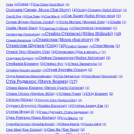
Сокка
(1)
Сова
(0)
Сол Сілва (Soul Silva)
(0)
Соломія (Сирин, Moon Chai Story)
(4)
Солід Сільвер (Solid Silva)
(1)
Сон Хьону (Sohn Hyun-woo)
(3)
Сон Кі Хун
(0)
Сон Лань
(0)
Сон Мін-гі
(0)
Сорин Журар (Sorine Jurard)
(1)
Сота Моґамі (Mogami Sota)
(1)
Спайк
(1)
Спайк (Brawl Stars)
(1)
Спостерігач (архівник)
(1)
Спартак Суббота
(0)
Стайлз Стілінскі (Stiles Stilinski)
(10)
Спрінгтрап (Springtrap)
(0)
Станіслав (Moon chai story)
(9)
Станніс Баратеон
(0)
Станіслав Шугаєв (Слід)
(10)
Стен Марш
(3)
Стейсі (Сирин)
(0)
Стенлі Уріс (Stanley Uris)
(2)
Стервожер (Дім в якому…)
(1)
Стефан Сальваторе (Stefan Salvatore)
(2)
Стерджис Подмор
(0)
Стефанія Крамер
(3)
Стефко Вус
(1)
Стеха Звенигора
(1)
Стрей Брітейн Стаард
(2)
Стребер (Spooky month)
(0)
Струк Валентин Миколайович
(0)
Стів Гаррінґтон
(0)
Стів Ейокі (Steve Aoki)
(0)
Стів Роджерс (Steve Rogers)
(17)
Стівен Кварц Юніверс (Steven Quartz Universe)
(1)
Стівен Стіллз (Stephen Stills)
(1)
Стівен Ґрант
(1)
Стід Боннет
(2)
Стілгар (Stilgar)
(1)
Сугуру Гето (Suguru Geto)
(0)
Судзаку Куруругі (Suzaku Kururugi)
(1)
Султан Ахмед Хан
(1)
Султан Мурад IV
(1)
Сумо (Детройт: Стати людиною)
(0)
Суна Рінтаро (Suna Rintaro)
(2)
Суо Мікото
(0)
Супербіа Скуало (Superbia Squalo)
(0)
Сфера фактів
(0)
Сьоко Іейрі
(0)
Сюе Мен (Xue Ziming)
(1)
Сюе Ян (Xue Yang)
(2)