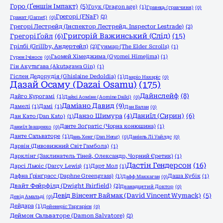
Горо (Ґеншін Імпакт)
(5)
Гоук (Dragon age)
(1)
Гравець (гравчиня)
(0)
Грегорі (FNaF)
(2)
Гранат (Garnet)
(0)
Грегорі Лестрейд (Інспектор Лестрейд, Inspector Lestrade)
(2)
Григорій Важинський (Слід)
(15)
Грегорі Ґойл
(6)
Грілбі (Grillby, Андертейл)
(2)
Гунмар (The Elder Scrolls)
(1)
Гьомей Хімеджима (Gyomei Himejima)
(1)
Гурен Ічіносе
(0)
Гін Акутаґава (Akutagawa Gin)
(1)
Гіслен Дедорудія (Ghislaine Dedoldia)
(1)
Дааріо Нахаріс
(0)
Дазай Осаму (Dazai Osamu)
(175)
Дайнслейф
(8)
Дайго Курогамі
(1)
Дайкі Аоміне (Aomine Daiki)
(0)
Даміано Давид
(9)
Дамелі
(1)
Дамі
(1)
Дан Балан
(0)
Даниїл (Сирин)
(6)
Данзо Шимура
(4)
Дан Като (Dan Katо)
(1)
Данте Зоґратіс (Чорна конюшина)
(1)
Даниїл Іващенко
(0)
Данте Сальваторе
(1)
Дань Хенг (Dan Heng)
(0)
Даніель Лі Уайлдс
(0)
Дарвін (Дивовижний Світ Гамбола)
(1)
Дарклінг (Заклинатель Тіней, Олександр, Чорний Єретик)
(1)
Дастін Гендерсон
(16)
Дарсі Льюіс (Darcy Lewis)
(1)
Дарт Мол
(1)
Дафна Ґрінґрасс (Daphne Greengrass)
(1)
Даша Кубік
(1)
Дафф Маккаган
(0)
Двайт Фейрфілд (Dwight Fairfield)
(2)
Дванадцятий Доктор
(0)
Девід Вінсент Ваймак (David Vincent Wymack)
(5)
Девід Амальді
(0)
Дейдара
(1)
Дейенеріс Таргарієн
(0)
Деймон Сальваторе (Damon Salvatore)
(2)