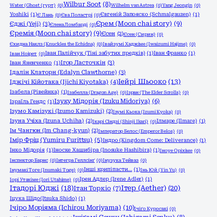
Wilbur Soot
(8)
Water (Ghost (гурт)
(0)
Wilhelm van Astrea
(0)
Yang Jeongin
(0)
Yoshiki
(1)
Євгеній Запояско (Schmalgauzen)
(1)
Є Лань
(0)
Єва Поластрі
(0)
Єрем (Moon chai story)
(9)
Єджі (Yeji)
(3)
Єлена Ломбарді
(0)
Єремія (Moon chai story)
(9)
Єсен
(2)
Єсен (Сирин)
(0)
Єхидна Наклз (Knuckles the Echidna)
(0)
Івайзумі Хаджіме (Iwaizumi Hajime)
(0)
Іван Палійчук (Тіні забутих предків)
(1)
Іван Франко
(1)
Іван Ноірет
(0)
Ігор Ласточкін
(3)
Іван Яненченко
(1)
Ідалін Клаторн (Edalyn Clawthorne)
(3)
Іейрі Шьооко
(13)
Іджічі Кійотака (Ijichi Kiyotaka)
(4)
Ізабела (Рівейнка)
(1)
Ізабелла (Dragon Age)
(0)
Ізран (The Elder Scrolls)
(0)
Ізуку Мідорія (Izuku Midoriya)
(6)
Ізраїль Гендс
(1)
Ізумо Камізукі (Izumo Kamizuki)
(2)
Ізумі Кьока (Izumi Kyoka)
(0)
Ізуна Учіха (Izuna Uchiha)
(2)
Ілмаре (Ilmare)
(1)
Ікарі Сіндзі (Shinji Ikari)
(0)
Ім Чангюн (Im Chang-kyun)
(2)
Імператор Белос (Emperor Belos)
(0)
Імір Фріц (Yumiru Furittsu)
(5)
Індро (Kingdom Come: Deliverance)
(1)
Інко Мідорія
(1)
Іноске Хашибіра (Inosuke Hashibira)
(1)
Іноуе Оріхіме
(0)
Інспектор Барнс
(0)
Інтегра Геллсінґ
(0)
Інузука Тейваз
(0)
Інші крипіпасти...
(1)
Інумакі Тоге (Inumaki Toge)
(0)
Інь Юй (Yin Yu)
(0)
Ірен Адлер (Irene Adler)
(1)
Іорі Утахіме (Iori Utahime)
(0)
Ітадорі Юджі
(18)
Ітер (Aether)
(20)
Ітан Торкіо
(7)
Іцука Шідо(Itsuka Shido)
(1)
Ічіро Моріяма (Ichirou Moriyama)
(10)
Ічіґо Куросакі
(0)