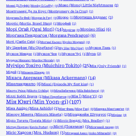
Моно (Mono) Little Nightmares
(2)
Монкі Ді Луффі (Monky D. Luffy)
(0)
Монтгомері Де ла Крус (Montgomery de la Cruz)
(1)
Мортиша Аддамс
(3)
Морро
(1)
Моргана Ле Фей (Morgan le Fay)
(0)
Мортіс (Mortis, Brawl Stars)
(1)
Морфей
(1)
Морі Оґай (Ogai Mori)
(14)
Моріно Ібікі
(6)
Моріган
(0)
Морґана Пендраґон (Morgana Pendragon)
(6)
Моті (Castle Cats)
(1)
Моґамі Кьоко (Kyoko Mogami)
(0)
Му Цинфан (Mu Qingfang)
(2)
Мужон Лань
(1)
Му Цін (Mu Qing)
(0)
Мужон Мендзе
(1)
Мужон Чен
(1)
Мужон Чуі
(1)
Муза
(2)
Мурдок Ніккалс (Murdoc Niccals)
(0)
Муічіро Токіто (Muichiro Tokito)
(25)
Мів (Only Friends)
(1)
Мідей
(1)
Мікаела Шиндо
(0)
Мікаса Акерман (Mikasa Ackermann)
(14)
Мікеланджело
(6)
Міккі (Episode.My first kiss)
(1)
Мікото Учіха (Mikoto Uchiha)
(0)
Міла Бабичева (Mila Babicheva)
(0)
Міллі Боббі Браун
(1)
Мін Ї (Ming Yi)
(2)
Мімі Перлбатон
(0)
Мін Юнгі (Min Yoon-gi)
(107)
Міна Ашідо (Mina Ashido)
(3)
Мінг Фань (Ming Fan)
(0)
Мінерва Макґонеґел
(0)
Мінору Мінета (Minoru Mineta)
(2)
Міраджейн Штраусс
(2)
Міріам
(0)
Міріо Тогата (Togata Mirio)
(1)
Міссіс Бредлі (Mrs. Bradley)
(1)
Місті (Покемон)
(3)
Містер Портер (Kevin Porter)
(0)
Місячний лицар
(0)
Місіс Хадсон (Mrs. Hudson)
(5)
Мітараші Анко (Anko Mitarashi)
(0)