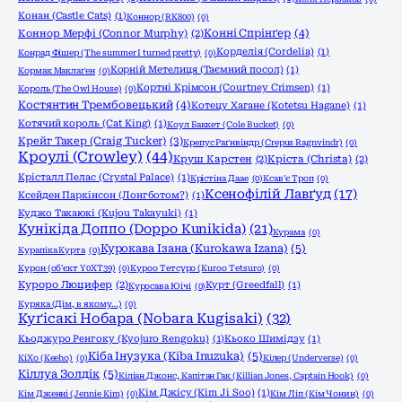
Конан (Castle Cats)
(1)
Коннор (RK800)
(0)
Конні Спрінґер
(4)
Коннор Мерфі (Connor Murphy)
(2)
Корделія (Cordelia)
(1)
Конрад Фішер (The summer I turned pretty)
(0)
Корній Метелиця (Таємний посол)
(1)
Кормак Маклаґен
(0)
Кортні Крімсон (Courtney Crimsen)
(1)
Король (The Owl House)
(0)
Костянтин Трембовецький
(4)
Котецу Хагане (Kotetsu Hagane)
(1)
Котячий король (Cat King)
(1)
Коул Баккет (Cole Bucket)
(0)
Крейг Такер (Craig Tucker)
(3)
Крепус Раґнвіндр (Crepus Ragnvindr)
(0)
Кроулі (Crowley)
(44)
Круш Карстен
(2)
Кріста (Christa)
(2)
Крісталл Пелас (Crystal Palace)
(1)
Крістіна Даае
(0)
Ксав'є Троп
(0)
Ксенофілій Лавґуд
(17)
Ксейден Паркінсон (Лонгботом?)
(1)
Куджо Такаюкі (Kujou Takayuki)
(1)
Кунікіда Доппо (Doppo Kunikida)
(21)
Курама
(0)
Курокава Ізана (Kurokawa Izana)
(5)
Курапіка Курта
(0)
Курон (об'єкт Y0XT39)
(0)
Куроо Тетсуро (Kuroo Tetsuro)
(0)
Куроро Люцифер
(2)
Курт (Greedfall)
(1)
Куросава Юічі
(0)
Куряка (Дім, в якому…)
(0)
Куґісакі Нобара (Nobara Kugisaki)
(32)
Кьоджуро Ренгоку (Kyojuro Rengoku)
(1)
Кьоко Шимідзу
(1)
Кіба Інузука (Kiba Inuzuka)
(5)
КіХо (Keeho)
(0)
Кілер (Underverse)
(0)
Кіллуа Золдік
(5)
Кіліан Джонс, Капітан Гак (Killian Jones, Captain Hook)
(0)
Кім Джісу (Kim Ji Soo)
(1)
Кім Дженні (Jennie Kim)
(0)
Кім Ліп (Кім Чонин)
(0)