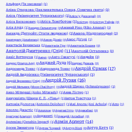
Альфред (Ти зможеш)
(1)
Аліна Старкова (Заклинателька Сонця, Сонячна свята)
(2)
Аліса (Університет Чупарського)
(2)
Аліса (у Дивокраї)
(0)
Аліса Лонґботом
(3)
Аліса Босконович
(1)
Алістер
(0)
Алістер Тейрін
(0)
Алія Атрід
(1)
Аманай Ріко (Riko Amanai)
(1)
Амадео Сальваторе
(0)
Аманда (Детройт: Стати людиною)
(2)
Амара (Надприродне)
(2)
Амос Діґорі
(1)
Аматерасу (Amaterasu)
(0)
Амон-Діоніс
(0)
Анастасія Бачинська
(1)
Анастасія Гірс
(0)
Анастасія Хошин
(0)
Анатолій Дмитренко (Слід)
(11)
Анатолій Остапенко
(2)
Анаїс Воттерсон
(1)
Анго Сакагучі
(1)
Андайн
(2)
Ангел
(0)
Анджей Дуда
(6)
Андерс (Dragon Age)
(0)
Андрес Дюваль
(0)
Андрій Єрмак
(17)
Андромеда Тонкс
(1)
Андромеда Тонкс
(1)
Андрій Андрієнко (Університет Чупарського)
(3)
Андрій Лузан
(26)
Андрій Броменко (Слід)
(0)
Андрій Ширко (Schmalgauzen)
(1)
Андрій Мельник (Moon Chai Story)
(0)
Анко Мітараші (Anko Mitarashi)
(1)
Анна Лістер
(1)
Аннунціата (Шварц Є. Л., «Тінь»)
(1)
Антон Товстуха
(1)
Антонін Дологов (Antonin Dolohov)
(1)
Ані Ачола (Ani Achola)
(1)
Апо
(1)
Аполло Джастіс
(1)
Аполлон
(0)
Аратакі Ітто
(0)
Арахабакі
(0)
Ардженті
(1)
Араґорн (Aragorn)
(0)
Аркадій (Arcadius)
(0)
Армін Арлерт
(14)
Арлекіно (Genshin Impact)
(1)
Артур Кетч
(3)
Арсен Звенигора
(1)
Артем Чорний
(0)
Артур Візлі
(0)