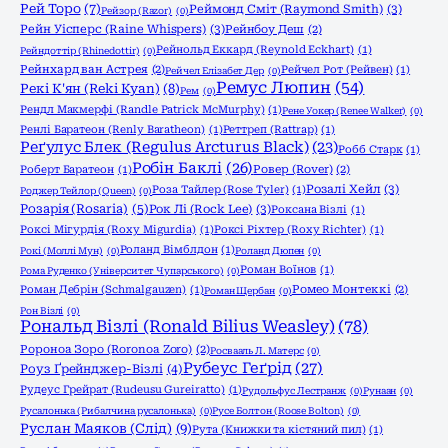
Рей Торо
(7)
Реймонд Сміт (Raymond Smith)
(3)
Рейзор (Razor)
(0)
Рейн Уісперс (Raine Whispers)
(3)
Рейнбоу Деш
(2)
Рейнольд Еккард (Reynold Eckhart)
(1)
Рейндоттір (Rhinedottir)
(0)
Рейнхард ван Астрея
(2)
Рейчел Рот (Рейвен)
(1)
Рейчел Елізабет Дер
(0)
Ремус Люпин
(54)
Рекі К'ян (Reki Kyan)
(8)
Рем
(0)
Рендл Макмерфі (Randle Patrick McMurphy)
(1)
Рене Уокер (Renee Walker)
(0)
Ренлі Баратеон (Renly Baratheon)
(1)
Реттреп (Rattrap)
(1)
Реґулус Блек (Regulus Arcturus Black)
(23)
Робб Старк
(1)
Робін Баклі
(26)
Роберт Баратеон
(1)
Ровер (Rover)
(2)
Розалі Хейл
(3)
Роза Тайлер (Rose Tyler)
(1)
Роджер Тейлор (Queen)
(0)
Розарія (Rosaria)
(5)
Рок Лі (Rock Lee)
(3)
Роксана Візлі
(1)
Роксі Мігурдія (Roxy Migurdia)
(1)
Роксі Ріхтер (Roxy Richter)
(1)
Роланд Вімблдон
(1)
Рокі (Моллі Мун)
(0)
Роланд Дюпен
(0)
Роман Воїнов
(1)
Рома Руденко (Університет Чупарського)
(0)
Роман Дебрін (Schmalgauzen)
(1)
Ромео Монтеккі
(2)
Роман Щербан
(0)
Рон Візлі
(0)
Рональд Візлі (Ronald Bilius Weasley)
(78)
Ророноа Зоро (Roronoa Zoro)
(2)
Росвааль Л. Матерс
(0)
Рубеус Геґрід
(27)
Роуз Ґрейнджер-Візлі
(4)
Рудеус Грейрат (Rudeusu Gureiratto)
(1)
Рудольфус Лестранж
(0)
Рунаан
(0)
Русалонька (Рибалчина русалонька)
(0)
Русе Болтон (Roose Bolton)
(0)
Руслан Маяков (Слід)
(9)
Рута (Книжки та кістяний пил)
(1)