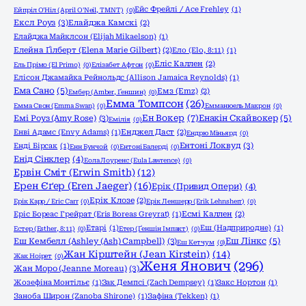
Ейс Фрейлі / Ace Frehley
(1)
Ейпріл О'Ніл (April O'Neil, TMNT)
(0)
Ексл Роуз
(3)
Елайджа Камскі
(2)
Елайджа Майклсон (Elijah Mikaelson)
(1)
Елейна Ґілберт (Elena Marie Gilbert)
(2)
Ело (Elo, 8:11)
(1)
Еліс Каллен
(2)
Ель Прімо (El Primo)
(0)
Елізабет Афтон
(0)
Елісон Джамайка Рейнольдс (Allison Jamaica Reynolds)
(1)
Ема Сано
(5)
Емз (Emz)
(2)
Ембер (Amber, Ґеншин)
(0)
Емма Томпсон
(26)
Емма Свон (Emma Swan)
(0)
Емманюель Макрон
(0)
Ен Вокер
(7)
Емі Роуз (Amy Rose)
(3)
Енакін Скайвокер
(5)
Емілія
(0)
Енві Адамс (Envy Adams)
(1)
Енджел Даст
(2)
Ендрю Міньярд
(0)
Ентоні Локвуд
(3)
Енді Бірсак
(1)
Енн Бунчой
(0)
Ентоні Балерді
(0)
Енід Сінклер
(4)
Еола Лоуренс (Eula Lawrence)
(0)
Ервін Сміт (Erwin Smith)
(12)
Ерен Єґер (Eren Jaeger)
(16)
Ерік (Привид Опери)
(4)
Ерік Клозе
(2)
Ерік Карр / Eric Carr
(0)
Ерік Леншерр (Erik Lehnsherr)
(0)
Еріс Бореас Грейрат (Eris Boreas Greyrat)
(1)
Есмі Каллен
(2)
Етарі
(1)
Еш (Надприродне)
(1)
Естер (Esther, 8:11)
(0)
Етер (Ґеншін Імпакт)
(0)
Еш Кембелл (Ashley (Ash) Campbell)
(3)
Еш Лінкс
(5)
Еш Кетчум
(0)
Жан Кірштейн (Jean Kirstein)
(14)
Жак Ноірет
(0)
Женя Янович
(296)
Жан Моро (Jeanne Moreau)
(3)
Жозефіна Монтільє
(1)
Зак Демпсі (Zach Dempsey)
(1)
Закс Нортон
(1)
Заноба Широн (Zanoba Shirone)
(1)
Зафіна (Tekken)
(1)