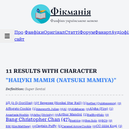
Фікманія
Фанфіки українською мовою
Про
Фанфіки
Оригінал
Статті
Форум
Фанарт
Аудіоф
сайт
11
RESULTS WITH CHARACTER
"НАЦУКІ МАМІЯ (NATSUKI MAMIYA)"
Definition:
Super Sentai
2Д (2-D, Gorillaz)
(1)
7 Березня (Honkai Star Rail)
(1)
Aether (Quintessence)
(0)
Affogato Cookie
(1)
Alpha (Fire)
(1)
Ainsworth Julian
(0)
Al
(0)
Aldebaran
(0)
Arthur Mancini
(1)
Anastasia Hoshin
(0)
Arhu (Divinity)
(0)
BadBoyHalo
(0)
Bang Christopher Chan
(47)
Beatrice
(0)
Ben Solo
(0)
BG9
(0)
Captain Puffy
(1)
CC-2224 Коді
(1)
BM (Kim Matthew)
(0)
Caramel Arrow Cookie
(0)