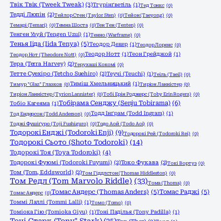
Твік Твік (Tweek Tweak)
(3)
Тгурінґветіль
(1)
Тед Тонкс
(0)
Тедді Люпін
(2)
Тейлор Стен (Taylor Sten)
(0)
Тейон (Taeyong)
(0)
Темарі (Temari)
(0)
Темна Шоста
(0)
Тен Тен (Tenten)
(0)
Тенген Узуй (Tengen Uzui)
(1)
Тенно (Warframe)
(0)
Тенья Ііда (Iida Tenya)
(5)
Теодор Декер
(1)
Теодор Лоренс
(0)
Теодор Нотт
(1)
Теон Грейджой
(1)
Теодор Нот (Theodore Nott)
(0)
Тера (Terra Harvey)
(2)
Терухаші Кокомі
(0)
Тетте Суехіро (Tetcho Suehiro)
(2)
Теучі (Teuchi)
(1)
Теіль (Taeil)
(0)
Тиміш Хмельницький
(1)
Тимур "Glaz" Глазков
(0)
Тиріон Ланністер
(0)
Тиріон Ланністер (Tyrion Lannister)
(0)
Тобі Ерін Роджерс (Toby Erin Rogers)
(0)
Тобірама Сенджу (Senju Tobirama)
(6)
Тобіо Кагеяма
(1)
Тодд Інґрам (Todd Ingram)
(1)
Тод Ендерсон (Todd Anderson)
(0)
Тоджі Фушіґуро (Toji Fushiguro)
(0)
Тодо Аой (Todo Aoi)
(0)
Тодорокі Енджі (Todoroki Enji)
(9)
Тодорокі Рей (Todoroki Rei)
(0)
Тодорокі Сьото (Shoto Todoroki)
(14)
Тодорокі Тоя (Toya Todoroki)
(4)
Тодорокі Фуюмі (Todoroki Fuyumi)
(2)
Токо Фукава
(2)
Токі Вортуз
(0)
Том (Tom, Eddsworld)
(2)
Том Гіддлстон (Thomas Hiddleston)
(0)
Том Редл (Tom Marvolo Riddle)
(33)
Тома (Thoma)
(0)
Томас Андерс (Thomas Anders)
(5)
Томас Раджі
(5)
Томас Андерс
(0)
Томмі Лаллі (Tommi Lalli)
(1)
Томо (Tomo)
(0)
Томіока Гію (Tomioka Giyu)
(1)
Тоні Паділья (Tony Padilla)
(1)
Тоні Старк (Tony" Stark)
(25)