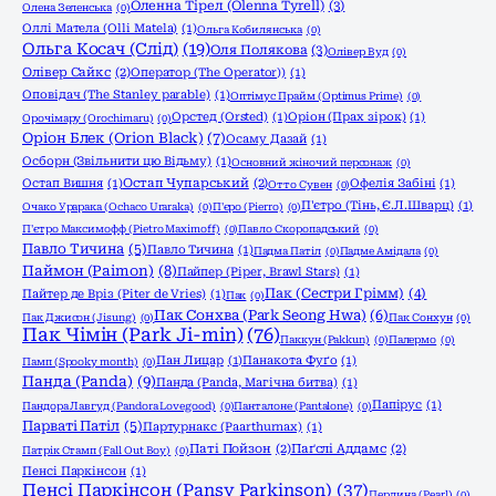
Оленна Тірел (Olenna Tyrell)
(3)
Олена Зеленська
(0)
Оллі Матела (Olli Matela)
(1)
Ольга Кобилянська
(0)
Ольга Косач (Слід)
(19)
Оля Полякова
(3)
Олівер Вуд
(0)
Олівер Сайкс
(2)
Оператор (The Operator))
(1)
Оповідач (The Stanley parable)
(1)
Оптімус Прайм (Optimus Prime)
(0)
Орстед (Orsted)
(1)
Оріон (Прах зірок)
(1)
Орочімару (Orochimaru)
(0)
Оріон Блек (Orion Black)
(7)
Осаму Дазай
(1)
Осборн (Звільнити цю Відьму)
(1)
Основний жіночий персонаж
(0)
Остап Вишня
(1)
Остап Чупарський
(2)
Офелія Забіні
(1)
Отто Сувен
(0)
П'єтро (Тінь, Є.Л.Шварц)
(1)
Очако Урарака (Ochaco Uraraka)
(0)
П'єро (Pierro)
(0)
П'єтро Максимофф (Pietro Maximoff)
(0)
Павло Скоропадський
(0)
Павло Тичина
(5)
Павло Тичина
(1)
Падма Патіл
(0)
Падме Амідала
(0)
Паймон (Paimon)
(8)
Пайпер (Piper, Brawl Stars)
(1)
Пак (Сестри Грімм)
(4)
Пайтер де Вріз (Piter de Vries)
(1)
Пак
(0)
Пак Сонхва (Park Seong Hwa)
(6)
Пак Джисон (Jisung)
(0)
Пак Сонхун
(0)
Пак Чімін (Park Ji-min)
(76)
Паккун (Pakkun)
(0)
Палермо
(0)
Пан Лицар
(1)
Панакота Фуґо
(1)
Памп (Spooky month)
(0)
Панда (Panda)
(9)
Панда (Panda, Магічна битва)
(1)
Папірус
(1)
Пандора Лавгуд (Pandora Lovegood)
(0)
Панталоне (Pantalone)
(0)
Парваті Патіл
(5)
Партурнакс (Paarthurnax)
(1)
Паті Пойзон
(2)
Паґслі Аддамс
(2)
Патрік Стамп (Fall Out Boy)
(0)
Пенсі Паркінсон
(1)
Пенсі Паркінсон (Pansy Parkinson)
(37)
Перлина (Pearl)
(0)