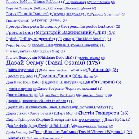
Глоссу Раббан (Glossu Rabban)
(1)
Го (Покемон)
(0)
Голлі Манро
(0)
Горацій Слизоріг
(0)
Горацій Слизоріг (Horace Slughorn)
(0)
Горо (Ґеншін Імпакт)
(5)
Гоук (Dragon age)
(1)
Гравець (гравчиня)
(0)
Грегорі (FNaF)
(2)
Гранат (Garnet)
(0)
Грегорі Лестрейд (Інспектор Лестрейд, Inspector Lestrade)
(2)
Григорій Важинський (Слід)
(15)
Грегорі Ґойл
(6)
Грілбі (Grillby, Андертейл)
(2)
Гунмар (The Elder Scrolls)
(1)
Гьомей Хімеджима (Gyomei Himejima)
(1)
Гурен Ічіносе
(0)
Гін Акутаґава (Akutagawa Gin)
(1)
Гіслен Дедорудія (Ghislaine Dedoldia)
(1)
Дааріо Нахаріс
(0)
Дазай Осаму (Dazai Osamu)
(175)
Дайнслейф
(8)
Дайго Курогамі
(1)
Дайкі Аоміне (Aomine Daiki)
(0)
Даміано Давид
(9)
Дамелі
(1)
Дамі
(1)
Дан Балан
(0)
Даниїл (Сирин)
(6)
Данзо Шимура
(4)
Дан Като (Dan Katо)
(1)
Данте Зоґратіс (Чорна конюшина)
(1)
Даниїл Іващенко
(0)
Данте Сальваторе
(1)
Дань Хенг (Dan Heng)
(0)
Даніель Лі Уайлдс
(0)
Дарвін (Дивовижний Світ Гамбола)
(1)
Дарклінг (Заклинатель Тіней, Олександр, Чорний Єретик)
(1)
Дастін Гендерсон
(16)
Дарсі Льюіс (Darcy Lewis)
(1)
Дарт Мол
(1)
Дафна Ґрінґрасс (Daphne Greengrass)
(1)
Даша Кубік
(1)
Дафф Маккаган
(0)
Двайт Фейрфілд (Dwight Fairfield)
(2)
Дванадцятий Доктор
(0)
Девід Вінсент Ваймак (David Vincent Wymack)
(5)
Девід Амальді
(0)
Дейдара
(1)
Дейенеріс Таргарієн
(0)