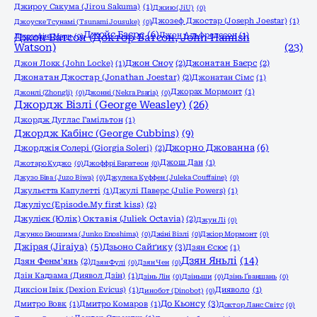
Джироу Сакума (Jirou Sakuma)
(1)
Джию (JiU)
(0)
Джозеф Джостар (Joseph Joestar)
(1)
Джоyске Тсунамі (Tsunami Jousuke)
(0)
Джойс Баєрс
(6)
Джон Альфредссон
(1)
Джозефіна Марч
Джон Ватсон (Доктор Ватсон, John Hamish
(0)
Watson)
(23)
Джон Локк (John Locke)
(1)
Джон Сноу
(2)
Джонатан Баєрс
(2)
Джонатан Джостар (Jonathan Joestar)
(2)
Джонатан Сімс
(1)
Джорах Мормонт
(1)
Джонлі (Zhongli)
(0)
Джонні (Nekra Psaria)
(0)
Джордж Візлі (George Weasley)
(26)
Джордж Дуглас Гамільтон
(1)
Джордж Кабінс (George Cubbins)
(9)
Джорно Джованна
(6)
Джорджія Солері (Giorgia Soleri)
(2)
Джош Дан
(1)
Джотаро Куджо
(0)
Джоффрі Баратеон
(0)
Джузо Біва (Juzo Biwa)
(0)
Джулека Куффен (Juleka Couffaine)
(0)
Джульєтта Капулетті
(1)
Джулі Паверс (Julie Powers)
(1)
Джуліус (Episode.My first kiss)
(2)
Джулієк (Юлік) Октавія (Juliek Octavia)
(2)
Джун Лі
(0)
Джунко Еношима (Junko Enoshima)
(0)
Джіні Візлі
(0)
Джіор Мормонт
(0)
Джірая (Jiraiya)
(5)
Дзьоно Сайґику
(3)
Дзян Єсює
(1)
Дзян Яньлі
(14)
Дзян Фенм'янь
(2)
Дзян Фулі
(0)
Дзян Чен
(0)
Дзін Кадзама (Диявол Дзін)
(1)
Дзінь Лін
(0)
Дзіньши
(0)
Дзінь Ґваншань
(0)
Диксіон Івік (Dexion Evicus)
(1)
Дияволо
(1)
Динобот (Dinobot)
(0)
До Кьонсу
(3)
Дмитро Вовк
(1)
Дмитро Комаров
(1)
Доктор Ланс Світс
(0)