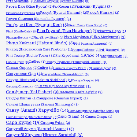
Рута Абрамова
(0)
Рьоомен Сукуна (Ryomen Sukuna)
(0)
Рюджин (Ryujin)
(3)
Рьота Кісе (Kise Ryota)
(2)
Рю Хосон
(1)
Рюсуй (Ryusui Nanami)
(2)
Рюсуй Нанамі
(2)
Рюноске Акутаґава
(0)
Рюуго Сомеока (Someoka Ryuugo)
(1)
Рюґуджі Кен (Ryuguji Ken)
(8)
Рівер Сонг (River Song)
(0)
Різа Гоукай (Riza Hawkeye)
(7)
Різотто Неро
(1)
Ріглі (Castle Cats)
(0)
Ріко Моріяма (Riko Moriyama)
(3)
Рікардо Велкін
(0)
Ріко (Brawl Stars)
(0)
Ріндо Хайтані (Haitani Rindo)
(8)
Річ ( Родина Аддамсів)
(0)
Річард (Дивовижний Світ Гамбола)
(1)
Річард Пейпен
(0)
Річі (Дасквуд)
(0)
Сабо
(4)
Річі Тозієр (Richie Tozier)
(1)
Ріє Куребаяші
(1)
Сабріна Грімм
(0)
Сабіто
(1)
Сабіна Врен
(0)
Саваду Тсунаєші (Tsunayoshi Sawada)
(0)
Саваж Опресс
(2)
Сайго
(1)
Саймон «Гоуст» Райлі
(0)
Сайно (Cyno)
(0)
Сакуноске Ода
(4)
Сакура Мато (Sakura Matou)
(0)
Сакура Нішіхорі (Sakura Nishihori)
(1)
Сакура Харуно
(0)
Саллі (Episode.My first kiss)
(1)
Салазар Слизерин
(0)
Сал фішер (Sal Fisher)
(9)
Самаела Кайт Ар'рін
(2)
Сандор Кліган
(1)
Сандроне (Genshin Impact)
(1)
Санемі Шиназугава (Sanemi Shinazuga)
(1)
Санзу (Акаші) Харучійо
(14)
Сано Манджиро (Manjiro Sano)
(0)
Санс (Sans)
(4)
Санса Старк
(1)
Сано Шінічіро (Shinichiro Sano)
(0)
Сара Кудзе
(15)
Сарада Учіха
(2)
Сарутобі Асума (Sarutobi Asuma)
(3)
Сарутобі Хірузен (Hiruzen Sarutobi)
(5)