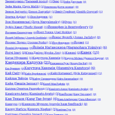
Звенигориха (Таємний посол)
(1)
Зевс
(1)
Зейн Джульєн
(0)
Зейн Малік (Zayn Malik)
(1)
Землеока (Коти-вояки)
(0)
Зенон Зоґратіс (Zenon Zogratis)
(1)
Зеніт Грейрат (Zenith Greyrat)
(1)
Златка (Адіке)
(1)
Зоя Андрюк
(1)
Зоя Назяленські (Zoya Nazyalensky)
(2)
Зуко
(1)
Йеннефер із Венґерберґу
(3)
Зуфір Хават (Thufir Hawat)
(1)
Йоел Гокка (Joel Hokka)
(1)
Йоганнес Еккерстрем
(0)
Йонас Ярлсбі (Jonas Jarlsby)
(2)
Йозеф Геббельс (Joseph Goebbels)
(0)
Йоонас Порко (Joonas Porko)
(1)
Йорвет
(1)
Йор Форджер
(0)
Йоімія Наґанохара (Naganohara Yoimiya)
(6)
Йошікі Цуджінака
(0)
Кавех
(13)
Йоічі Ісагі
(2)
К'єка Джіро (Kyoka Jiro)
(1)
Кавакі
(2)
Кагая Убуяшикі
(1)
Кадзутора Ханемія
(1)
Кадзуя Місіма (Диявол Кадзуя)
(0)
Каедехара Кадзуха
(21)
Кажаниха Руж (Rouge the Bat)
(0)
Казутора Ханемія (Hanemiya Kazutora)
(6)
Каз Бреккер
(0)
Кай Сміт
(4)
Кайл Катаянаґі (Kyle Katayanagi)
(1)
Кайл Брофловскі
(0)
Кайлан Тейрін
(2)
Кайру Сарамадара (Kairu Saramadara)
(0)
Кайя (Ґеншін Імпакт)
(2)
Калеб МакЛафлін
(0)
Каллен Стентон Разерфорд
(1)
Камісато Аяка (Kamisato Ayaka)
(0)
Камісато Аято (Kamisato Ayato)
(3)
Кан Йосан (Kang Yeo-sang)
(0)
Кан Техьон (Kang Tae-hyun)
(6)
Кана Альберона (Cana Alberona)
(0)
Канкуро
(1)
Канноло Муроло (purple haze feedback)
(2)
Каору Наґіса (Kaworu Nagisa)
(3)
Капітан Гук
(0)
Капітано (Genshin Impact)
(1)
Кара Денверс
(0)