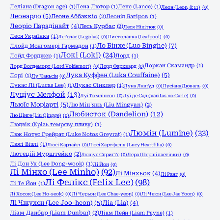
Леліана (Dragon age)
(1)
Лена Лютор
(1)
Ленс (Lance)
(1)
Леон (Leon, 8:11)
(0)
Леонардо
(5)
Леоне Аббаккіо
(2)
Леонід Багіров
(1)
Леоріо Парадінайт
(4)
Лесь Курбас
(2)
Леся Нікітюк
(0)
Леся Українка
(1)
Леґолас (Legolas)
(0)
Листолапка (Leafpool)
(0)
Ло Бінхе (Luo Binghe)
(7)
Ллойд Монгомері Гармадон
(1)
Локі (Loki)
(24)
Лойд Форджер
(1)
Лорд
(1)
Лоркан Скамандр
(1)
Лорд Волдеморт (Lord Voldemort)
(0)
Лорд Фарквард
(0)
Лука Куффен (Luka Couffaine)
(5)
Лорі
(1)
Лу Чаньсін
(0)
Лукас Лі (Lucas Lee)
(1)
Лукас Сінклер
(1)
Луна Лавґуд
(0)
Лусіана Дюваль
(0)
Луціус Мелфой
(13)
Луї Томлінсон
(0)
Луї де Сад (Vanitas no Carte)
(0)
Льюїс Моріарті
(5)
Лю Мін'янь (Liu Mingyan)
(2)
Любисток (Dandelion)
(12)
Лю Цінге (Liu Qingge)
(0)
Людвік (Крізь темряву пливу)
(1)
Люмін (Lumine)
(33)
Люк Нотус Грейрат (Luke Notos Greyrat)
(1)
Люсі Візлі
(1)
Люсі Карлайл
(0)
Люсі Хартфелія (Lucy Heartfilia)
(0)
Лютецій Мурштейко
(2)
Люціус Сприґґс
(0)
Лєра (Перші ластівки)
(0)
Лі Дон Ук (Lee Dong-wook)
(1)
Лі Йон
(0)
Лі Мінхо (Lee Minho)
(92)
Лі Мінхьок
(4)
Лі Ранг
(0)
Лі Фелікс (Felix Lee)
(98)
Лі Те Йон
(1)
Лі Хосок (Lee Ho-seok)
(0)
Лі Черьон (Lee Chae-yeon)
(0)
Лі Чеюн (Lee Jae Yoon)
(0)
Лі Чжухон (Lee Joo-heon)
(5)
Ліа (Lia)
(4)
Ліам Данбар (Liam Dunbar)
(2)
Ліам Пейн (Liam Payne)
(1)