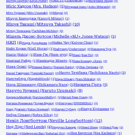
Місті (Покемон)
(3)
Містер Портер (Kevin Porter)
(0)
Місячний лицар
(0)
Місіс Хадсон (Mrs. Hudson)
(5)
Мітараші Анко (Anko Mitarashi)
(0)
Міто Узумакі (Mito Uzumaki)
(0)
Міцукі
(0)
Міцурі Канроджи (Kanroji Mitsuri)
(1)
Міцуя Такаші (Mitsuya Takashi)
(10)
Мічізу Тачихара (Tachihara Michizo)
(0)
Мішель Джонс-Вотсон (Michelle «MJ» Jones-Watson)
(5)
НЖП
(4)
Найвз Чау (Knives Chau)
(1)
Надія Дорофеєва
(0)
Найл Хоран (Niall Horan)
(1)
Найтмер (Underverse)
(0)
Накахара Чуя
(0)
Накія (Nakia)
(1)
Нам-Гю (Nam-gyu)
(2)
Намі (Ван Піс)
(0)
Наміаші Райдо
(1)
Намікадзе Мінато
(1)
Нана Комацу, «Хачі»
(0)
Нана Осакі
(2)
Нанамі Кєнто (Nanami Kento)
(0)
Нао Серізава
(0)
Наото Тачібана (Tachibana Naoto)
(2)
Наомі Танідзакі (Tanizaki Naomi)
(0)
Напстаблук (Napstablook)
(1)
Нара Шікаку (Nara Shikaku)
(0)
Нара Шікамару (Shikamaru Nara)
(3)
Наранча Гірга
(5)
Наруто Узумакі (Naruto Uzumaki)
(8)
Нарциса Мелфой (Narcissa Malfoy)
(0)
Наталі Рене Уокер
(0)
Наташа Романова (Чорна Вдова)
(0)
Натсуме (EPHEMERAL)
(0)
Нацуя Кірішима
(1)
Нацу Драгніл (Natsu Dragneel)
(0)
Нацукі Субару
(0)
Небра Сільвер (Nebra Silva)
(1)
Невіл Лонґботтом (Neville Longbottom)
(12)
Нед Лідс (Ned Leeds)
(4)
Недзуко Камадо
(0)
Ненсі Вілер
(0)
Ненсі Дрю
(0)
Нея Карлсон (Nea Karlsson)
(1)
Нетеям
(0)
Нефертарі Віві (Nefertari Vivi)
(0)