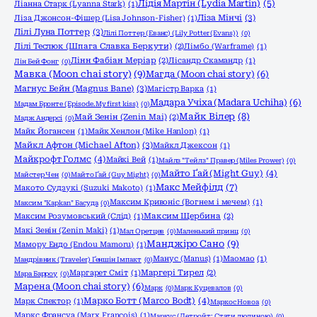
Лідія Мартін (Lydia Martin)
(5)
Ліанна Старк (Lyanna Stark)
(1)
Ліза Мінчі
(3)
Ліза Джонсон-Фішер (Lisa Johnson-Fisher)
(1)
Лілі Луна Поттер
(3)
Лілі Поттер (Еванс) (Lily Potter (Evans))
(0)
Лілі Теслюк (Шпага Славка Беркути)
(2)
Лімбо (Warframe)
(1)
Лінн Фабіан Меріар
(2)
Лісандр Скамандр
(1)
Лін Бей Фонг
(0)
Мавка (Moon chai story)
(9)
Магда (Moon chai story)
(6)
Магнус Бейн (Magnus Bane)
(3)
Магістр Варка
(1)
Мадара Учіха (Madara Uchiha)
(6)
Мадам Бронте (Episode.My first kiss)
(0)
Майк Вілер
(8)
Май Зенін (Zenin Mai)
(2)
Мадж Андерсі
(0)
Майк Йогансен
(1)
Майк Хенлон (Mike Hanlon)
(1)
Майкл Афтон (Michael Afton)
(3)
Майкл Джексон
(1)
Майкрофт Голмс
(4)
Майкі Вей
(1)
Майлз "Тейлз" Правер (Miles Prower)
(0)
Майто Ґай (Might Guy)
(4)
Майстер Чен
(0)
Майто Ґай (Guy Might)
(0)
Макс Мейфілд
(7)
Макото Судзукі (Suzuki Makoto)
(1)
Максим Кривоніс (Вогнем і мечем)
(1)
Максим "Kapkan" Басуда
(0)
Максим Розумовський (Слід)
(1)
Максим Щербина
(2)
Макі Зенін (Zenin Maki)
(1)
Мал Оретцев
(0)
Маленький принц
(0)
Манджіро Сано
(9)
Мамору Ендо (Endou Mamoru)
(1)
Манус (Manus)
(1)
Маомао
(1)
Мандрівник (Traveler) Ґеншін Імпакт
(0)
Маргарет Сміт
(1)
Маргері Тирел
(2)
Мара Барроу
(0)
Марена (Moon chai story)
(6)
Марк
(0)
Марк Куцевалов
(0)
Марко Ботт (Marco Bodt)
(4)
Марк Спектор
(1)
Маркос Новоа
(0)
Маркс Франсуа (Marx Francois)
(1)
Маркус (Детройт: Стати людиною)
(0)