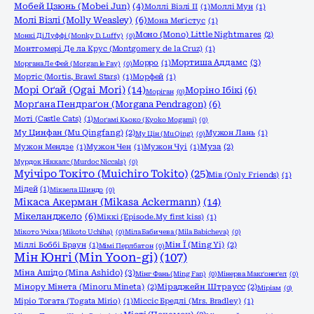
Мобей Цзюнь (Mobei Jun)
(4)
Моллі Візлі ІІ
(1)
Моллі Мун
(1)
Молі Візлі (Molly Weasley)
(6)
Мона Меґістус
(1)
Моно (Mono) Little Nightmares
(2)
Монкі Ді Луффі (Monky D. Luffy)
(0)
Монтгомері Де ла Крус (Montgomery de la Cruz)
(1)
Мортиша Аддамс
(3)
Морро
(1)
Моргана Ле Фей (Morgan le Fay)
(0)
Мортіс (Mortis, Brawl Stars)
(1)
Морфей
(1)
Морі Оґай (Ogai Mori)
(14)
Моріно Ібікі
(6)
Моріган
(0)
Морґана Пендраґон (Morgana Pendragon)
(6)
Моті (Castle Cats)
(1)
Моґамі Кьоко (Kyoko Mogami)
(0)
Му Цинфан (Mu Qingfang)
(2)
Мужон Лань
(1)
Му Цін (Mu Qing)
(0)
Мужон Мендзе
(1)
Мужон Чен
(1)
Мужон Чуі
(1)
Муза
(2)
Мурдок Ніккалс (Murdoc Niccals)
(0)
Муічіро Токіто (Muichiro Tokito)
(25)
Мів (Only Friends)
(1)
Мідей
(1)
Мікаела Шиндо
(0)
Мікаса Акерман (Mikasa Ackermann)
(14)
Мікеланджело
(6)
Міккі (Episode.My first kiss)
(1)
Мікото Учіха (Mikoto Uchiha)
(0)
Міла Бабичева (Mila Babicheva)
(0)
Міллі Боббі Браун
(1)
Мін Ї (Ming Yi)
(2)
Мімі Перлбатон
(0)
Мін Юнгі (Min Yoon-gi)
(107)
Міна Ашідо (Mina Ashido)
(3)
Мінг Фань (Ming Fan)
(0)
Мінерва Макґонеґел
(0)
Мінору Мінета (Minoru Mineta)
(2)
Міраджейн Штраусс
(2)
Міріам
(0)
Міріо Тогата (Togata Mirio)
(1)
Міссіс Бредлі (Mrs. Bradley)
(1)