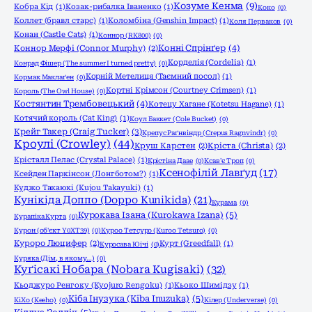
Козуме Кенма
(9)
Кобра Кід
(1)
Козак-рибалка Іваненко
(1)
Коко
(0)
Коллет (бравл старс)
(1)
Коломбіна (Genshin Impact)
(1)
Коля Перваков
(0)
Конан (Castle Cats)
(1)
Коннор (RK800)
(0)
Конні Спрінґер
(4)
Коннор Мерфі (Connor Murphy)
(2)
Корделія (Cordelia)
(1)
Конрад Фішер (The summer I turned pretty)
(0)
Корній Метелиця (Таємний посол)
(1)
Кормак Маклаґен
(0)
Кортні Крімсон (Courtney Crimsen)
(1)
Король (The Owl House)
(0)
Костянтин Трембовецький
(4)
Котецу Хагане (Kotetsu Hagane)
(1)
Котячий король (Cat King)
(1)
Коул Баккет (Cole Bucket)
(0)
Крейг Такер (Craig Tucker)
(3)
Крепус Раґнвіндр (Crepus Ragnvindr)
(0)
Кроулі (Crowley)
(44)
Круш Карстен
(2)
Кріста (Christa)
(2)
Крісталл Пелас (Crystal Palace)
(1)
Крістіна Даае
(0)
Ксав'є Троп
(0)
Ксенофілій Лавґуд
(17)
Ксейден Паркінсон (Лонгботом?)
(1)
Куджо Такаюкі (Kujou Takayuki)
(1)
Кунікіда Доппо (Doppo Kunikida)
(21)
Курама
(0)
Курокава Ізана (Kurokawa Izana)
(5)
Курапіка Курта
(0)
Курон (об'єкт Y0XT39)
(0)
Куроо Тетсуро (Kuroo Tetsuro)
(0)
Куроро Люцифер
(2)
Курт (Greedfall)
(1)
Куросава Юічі
(0)
Куряка (Дім, в якому…)
(0)
Куґісакі Нобара (Nobara Kugisaki)
(32)
Кьоджуро Ренгоку (Kyojuro Rengoku)
(1)
Кьоко Шимідзу
(1)
Кіба Інузука (Kiba Inuzuka)
(5)
КіХо (Keeho)
(0)
Кілер (Underverse)
(0)