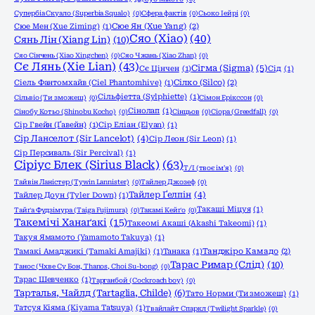
Супербіа Скуало (Superbia Squalo)
(0)
Сфера фактів
(0)
Сьоко Іейрі
(0)
Сюе Мен (Xue Ziming)
(1)
Сюе Ян (Xue Yang)
(2)
Сяо (Xiao)
(40)
Сянь Лін (Xiang Lin)
(10)
Сяо Сінчень (Xiao Xingchen)
(0)
Сяо Чжань (Xiao Zhan)
(0)
Сє Лянь (Xie Lian)
(43)
Сігма (Sigma)
(5)
Сє Цінчен
(1)
Сід
(1)
Сіель Фантомхайв (Ciel Phantomhive)
(1)
Сілко (Silco)
(2)
Сільфіетта (Sylphiette)
(1)
Сільвіо (Ти зможеш)
(0)
Сімон Ерікссон
(0)
Сінолап
(1)
Сінобу Котьо (Shinobu Kocho)
(0)
Сінцьов
(0)
Сіора (Greedfall)
(0)
Сір Гвейн (Ґавейн)
(1)
Сір Еліан (Elyan)
(1)
Сір Ланселот (Sir Lancelot)
(4)
Сір Леон (Sir Leon)
(1)
Сір Персиваль (Sir Percival)
(1)
Сіріус Блек (Sirius Black)
(63)
Т/І (твоє ім'я)
(0)
Тайвін Ланістер (Tywin Lannister)
(0)
Тайлер Джозеф
(0)
Тайлер Ґелпін
(4)
Тайлер Доун (Tyler Down)
(1)
Такаші Міцуя
(1)
Тайґа Фудзімура (Taiga Fujimura)
(0)
Такамі Кейґо
(0)
Такемічі Ханаґакі
(15)
Такеомі Акаші (Akashi Takeomi)
(1)
Такуя Ямамото (Yamamoto Takuya)
(1)
Тамакі Амаджикі (Tamaki Amajiki)
(1)
Танака
(1)
Танджіро Камадо
(2)
Тарас Римар (Слід)
(10)
Танос (Чхве Су Бон, Thanos, Choi Su-bong)
(0)
Тарас Шевченко
(1)
Тарганбой (Cockroach boy)
(0)
Тарталья, Чайлд (Tartaglia, Childe)
(6)
Тато Норми (Ти зможеш)
(1)
Татсуя Кіяма (Kiyama Tatsuya)
(1)
Твайлайт Спаркл (Twilight Sparkle)
(0)