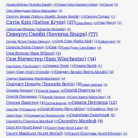
Сасакі Нобуко (Nobuko Sasaki)
(0)
Саске Учіха (Sasuke Uchiha)
(0)
Сасорі
(0)
Сато Мацудзака (Satou Matsuzaka)
(0)
Сатору Акаші (Satoru Akashi, Super Sentai)
(1)
Сатору Годжо
(1)
Сатін Кріз (Satine Kryze)
(27)
Саю (Sayu)
(1)
Саша Браус
(0)
Себастьян Міхаеліс (Sebastian Michaelis)
(0)
Северус Снейп (Severus Snape)
(77)
Седі Сінк (Sadie Sink)
(1)
Седрік Діґорі (Cedric Diggory)
(0)
Сейшу Інуї
(0)
Селеста Летта Стаард
(1)
Сем
(2)
Сем (Доля: Сага Вінкс)
(0)
Сем Вілсон (Sam Wilson)
(5)
Сем Вінчестер (Sam Winchester)
(34)
Семвел Тарлі
(1)
Семен Палій
(1)
Сем Еліот (The Society)
(0)
Сенд (Сен) (Only Friends)
(1)
Сенджу Акаші (Senju Akashi)
(2)
Сенджу Хашірама (Hashirama Senju)
(0)
Сенджу Цунаде (Tsunade Senju)
(9)
Сенку Ішігамі
(0)
Сергій Притула
(4)
Серана (Serana)
(1)
Сергій Іванов
(0)
Сергій Стерненко
(1)
Сергій Чирков
(0)
Серо Ханта (Hanta Sero)
(0)
Симон Петлюра
(12)
Серсея Ланістер
(4)
Сестра Беатріс
(0)
Скай Міллер (Skye Miller)
(1)
Скайлор Чен
(1)
Син Цю
(0)
Синьора
(0)
Сквізґаар Сквіґельф
(3)
Скар (Scar)
(0)
Скарамуча (Scaramuccia)
(0)
Скорпіус Мелфой
(9)
Скорпіус Гіперіон Малфой
(1)
Скот Рід (Scott Reed)
(1)
Скотт Ленг (Scott Lang)
(0)
Скотт МакКолл (Scott McCall)
(3)
Скотт Пілігрим (Scott Pilgrim)
(1)