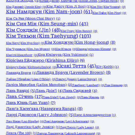
Кіллуа Золдік
(5)
Кіліан Джонс, Капітан Гак (Killian Jones, Captain Hook)
(0)
Кім Джісу (Kim Ji Soo)
(1)
Кім Дженні (Jennie Kim)
(0)
Кім Ліп (Кім Чонин)
(0)
Кім Намджун (Kim Nam-joon)
(61)
Кім Пайн (Kim Pine)
(0)
Кім Са Ран (Moon Chai Story)
(1)
Кім Син Мін (Kim Seung-min)
(43)
Кім Сокджін (Jin)
(48)
Кім Сону (Kim Sunoo)
(0)
Кім Техьон (Kim Taehyung)
(103)
Кім Хонджун (Kim Hong-joong)
(8)
Кім Хесу (Kim Hye Soo)
(0)
Кім Чунмьон (Kim Jun Myeon)
(0)
Кім Юхьон
(0)
Кімера (princess Kimera)
(0)
Кіра Юкімура (Kira Yukimura)
(1)
Кінґслі Шеклболт
(0)
Кірісіма Ейджиро (Kirishima Eijiro)
(9)
Кісакі Тетта
(45)
Кіт (Keith)
(1)
Кіріцугу Емія (Kiritsugu Emiya)
(0)
Лаванда Браун (Lavender Brown)
(8)
Лаванда Браун
(1)
Лайам О'Брайан (Liam O'Brien)
(0)
Лаксус Дреяр (Laxus Dreyar)
(0)
Лаліса Манобан (Lalisa Manoban)
(2)
Ламберт (Lambert)
(0)
Лан Цяньцю
(0)
Лань Вандзі
(5)
Лань Дзін'ї
(4)
Лань Сиджвей
(4)
Лань Січень
(17)
Лань Цзін'ї (Lan Jingyi)
(0)
Лань Ціжень
(0)
Лань Юань (Lan Yuan)
(7)
Ланґа Хасеґава (Hasegawa Ranga)
(8)
Ларрі Джонсон (Larry Johnson)
(5)
Ларс Александерссон
(1)
Лво Бінхе (Luo Binghe)
(0)
Леві Акерман (Levi Ackermann)
(0)
Леді Джессіка (Lady Jessica)
(1)
Леді Лессо (Lady Lesso)
(0)
Лекса (The 100)
(1)
Лелуш Ламперуж (Lelouch Lamperouge)
(0)