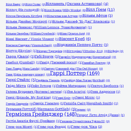
Вілланель (Оксана Астанкова)
(4)
Вілл Баєрс
(0)
Вілл Солас
(0)
Вілл Ґрем
(11)
Віллоу (Не голодуй)
(1)
Віллі Вонка (Willy Wonka)
(0)
Вільям Афтон
(3)
Вілсон Персіваль Хіґсбері
(0)
Вільгельм ван Астрея
(0)
Вільям Джеймс Моріарті
(1)
Вільям Джозеф "Бі-Джі" Бласковіц
(1)
Вільям Леннокс (William Lennox, Трансформери)
(1)
Вільям Овербек (William Overbeck)
(0)
Вінн (Dragon Age)
(0)
Вінсент Креб
(6)
Вінні Вінсент / Vinnie Vinsent
(1)
Вірджинія Пеппер Поттс
(3)
Вінсмок Санджи (Vinsmok Sanji)
(0)
Віртур (Skyrim)
(1)
Вісерис Таргарієн
(0)
Вітторіно (Vittorino, 8:11)
(0)
Віґфрід
(0)
Гаара (Gaara)
(3)
Габі Браун
(3)
Гавриїл (Надприродне (Supernatural)
(0)
Гамбол (Gumball)
(1)
Гамід (Таємний посол)
(1)
Ганнібал Лектер
(0)
Ганс Ланда (Hans Landa)
(0)
Гантер (Совиний дім (The Owl House)
(0)
Гаррі Поттер
(169)
Ганя (Крізь темряву пливу)
(0)
Гаррі Стайлс
(5)
Гарфіель Тінзель
(0)
Гарфілд Мак Логан (БістБой)
(0)
Гвідо Міста
(2)
Гейл Готорн
(1)
Гейтен Матараццо
(1)
Гектор Барбосса
(1)
Гелена Курцевич (Вогнем і мечем)
(1)
Ген Асагірі
(1)
Генк Андерсон
(1)
Генрі (Episode. My first kiss)
(1)
Генрі Міллс
(1)
Генрі Кріл
(0)
Генріх Гіммлер
(1)
Гепзіба Сміт (Hepzibah Smith)
(1)
Генрік Санделін
(0)
Германн Готтліб (Hermann Gottlieb)
(3)
Гермес
(0)
Герміона Ґрейнджер
(148)
Герцог Лєто Атрід (Дюна)
(1)
Гестія Амалія Фаулі-Прейшер
(1)
Гикавка Страхітлива Тріска ІІІ
(0)
Глем-рок Монті
(1)
Глем-рок Фредді
(1)
Глем-рок Чіка
(2)