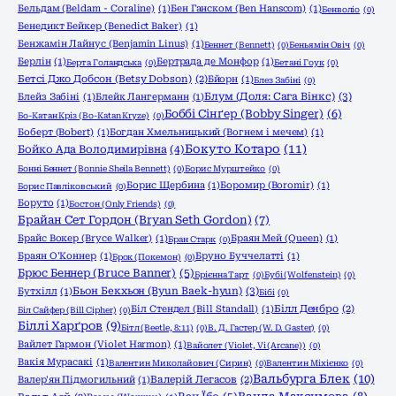
Бельдам (Beldam - Coraline)
(1)
Бен Ганском (Ben Hanscom)
(1)
Бенволіо
(0)
Бенедикт Бейкер (Benedict Baker)
(1)
Бенжамін Лайнус (Benjamin Linus)
(1)
Беннет (Bennett)
(0)
Беньямін Овіч
(0)
Берлін
(1)
Бертрада де Монфор
(1)
Берта Голандська
(0)
Бетані Гоук
(0)
Бетсі Джо Добсон (Betsy Dobson)
(2)
Бйорн
(1)
Блез Забіні
(0)
Блум (Доля: Сага Вінкс)
(3)
Блейз Забіні
(1)
Блейк Лангерманн
(1)
Боббі Сінґер (Bobby Singer)
(6)
Бо-Катан Кріз (Bo-Katan Kryze)
(0)
Боберт (Bobert)
(1)
Богдан Хмельницький (Вогнем і мечем)
(1)
Бокуто Котаро
(11)
Бойко Ада Володимирівна
(4)
Бонні Беннет (Bonnie Sheila Bennett)
(0)
Борис Мурштейко
(0)
Борис Щербина
(1)
Боромир (Boromir)
(1)
Борис Павліковський
(0)
Боруто
(1)
Бостон (Only Friends)
(0)
Брайан Сет Гордон (Bryan Seth Gordon)
(7)
Брайс Вокер (Bryce Walker)
(1)
Браян Мей (Queen)
(1)
Бран Старк
(0)
Браян О'Коннер
(1)
Бруно Буччелатті
(1)
Брок (Покемон)
(0)
Брюс Беннер (Bruce Banner)
(5)
Брієнна Тарт
(0)
Бубі (Wolfenstein)
(0)
Бьон Бекхьон (Byun Baek-hyun)
(3)
Бутхілл
(1)
Бібі
(0)
Біл Стендел (Bill Standall)
(1)
Білл Денбро
(2)
Біл Сайфер (Bill Cipher)
(0)
Біллі Харґров
(9)
Бітл (Beetle, 8:11)
(0)
В. Д. Гастер (W. D. Gaster)
(0)
Вайлет Гармон (Violet Harmon)
(1)
Вайолет (Violet, Vi (Arcane))
(0)
Вакія Мурасакі
(1)
Валентин Миколайович (Сирин)
(0)
Валентин Міхієнко
(0)
Вальбурга Блек
(10)
Валер'ян Підмогильний
(1)
Валерій Легасов
(2)