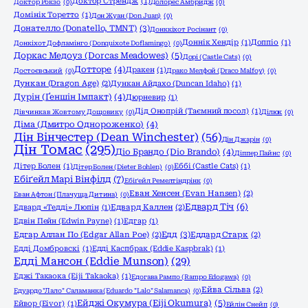
Доктор Стрендж
(1)
Доктор Рокзо
(0)
Долорес Амбридж
(0)
Домінік Торетто
(1)
Дон Жуан (Don Juan)
(0)
Донателло (Donatello, TMNT)
(3)
Донккіхот Росінант
(0)
Доннік Хендір
(1)
Доппіо
(1)
Донкіхот Дофламінго (Donquixote Doflamingo)
(0)
Доркас Медоуз (Dorcas Meadowes)
(5)
Дорі (Castle Cats)
(0)
Дотторе
(4)
Дракен
(1)
Достоєвський
(0)
Драко Мелфой (Draco Malfoy)
(0)
Дункан (Dragon Age)
(2)
Дункан Айдахо (Duncan Idaho)
(1)
Дурін (Ґеншін Імпакт)
(4)
Дюрневир
(1)
Дід Онопрій (Таємний посол)
(1)
Дівчинка в Жовтому Дощовику
(0)
Ділюк
(0)
Діма (Дмитро Однороженко)
(4)
Дін Вінчестер (Dean Winchester)
(56)
Дін Джарін
(0)
Дін Томас
(295)
Діо Брандо (Dio Brando)
(4)
Діппер Пайнс
(0)
Дітер Болен
(1)
Еббі (Castle Cats)
(1)
Дітер Болен (Dieter Bohlen)
(0)
Ебіґейл Марі Вінфілд
(7)
Ебіґейл Ремелтіндрінк
(0)
Еван Хенсен (Evan Hansen)
(2)
Еван Афтон (Плачуща Дитина)
(0)
Едвард Тіч
(6)
Едвард «Тедді» Люпін
(1)
Едвард Каллен
(2)
Едвін Пейн (Edwin Payne)
(1)
Едгар
(1)
Едд
(3)
Едгар Аллан По (Edgar Allan Poe)
(2)
Еддард Старк
(2)
Едді Домбровскі
(1)
Едді Каспбрак (Eddie Kaspbrak)
(1)
Едді Мансон (Eddie Munson)
(29)
Еджі Такаока (Eiji Takaoka)
(1)
Едогава Рампо (Rampo Edogawa)
(0)
Ейва Сільва
(2)
Едуардо "Лало" Саламанка (Eduardo "Lalo" Salamanca)
(0)
Ейджі Окумура (Eiji Okumura)
(5)
Ейвор (Eivor)
(1)
Ейлін Снейп
(0)