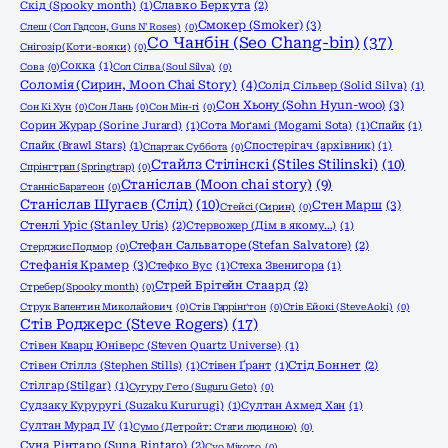
Скід (Spooky month)
(1)
Славко Беркута
(2)
Смокер (Smoker)
(3)
Слеш (Сол Гадсон, Guns N' Roses)
(0)
Со Чанбін (Seo Chang-bin)
(37)
Снігозір (Коти-вояки)
(0)
Сокка
(1)
Сова
(0)
Сол Сілва (Soul Silva)
(0)
Соломія (Сирин, Moon Chai Story)
(4)
Солід Сільвер (Solid Silva)
(1)
Сон Хьону (Sohn Hyun-woo)
(3)
Сон Кі Хун
(0)
Сон Лань
(0)
Сон Мін-гі
(0)
Сорин Журар (Sorine Jurard)
(1)
Сота Моґамі (Mogami Sota)
(1)
Спайк
(1)
Спайк (Brawl Stars)
(1)
Спостерігач (архівник)
(1)
Спартак Суббота
(0)
Стайлз Стілінскі (Stiles Stilinski)
(10)
Спрінгтрап (Springtrap)
(0)
Станіслав (Moon chai story)
(9)
Станніс Баратеон
(0)
Станіслав Шугаєв (Слід)
(10)
Стен Марш
(3)
Стейсі (Сирин)
(0)
Стенлі Уріс (Stanley Uris)
(2)
Стервожер (Дім в якому…)
(1)
Стефан Сальваторе (Stefan Salvatore)
(2)
Стерджис Подмор
(0)
Стефанія Крамер
(3)
Стефко Вус
(1)
Стеха Звенигора
(1)
Стрей Брітейн Стаард
(2)
Стребер (Spooky month)
(0)
Струк Валентин Миколайович
(0)
Стів Гаррінґтон
(0)
Стів Ейокі (Steve Aoki)
(0)
Стів Роджерс (Steve Rogers)
(17)
Стівен Кварц Юніверс (Steven Quartz Universe)
(1)
Стівен Стіллз (Stephen Stills)
(1)
Стівен Ґрант
(1)
Стід Боннет
(2)
Стілгар (Stilgar)
(1)
Сугуру Гето (Suguru Geto)
(0)
Судзаку Куруругі (Suzaku Kururugi)
(1)
Султан Ахмед Хан
(1)
Султан Мурад IV
(1)
Сумо (Детройт: Стати людиною)
(0)
Суна Рінтаро (Suna Rintaro)
(2)
Суо Мікото
(0)