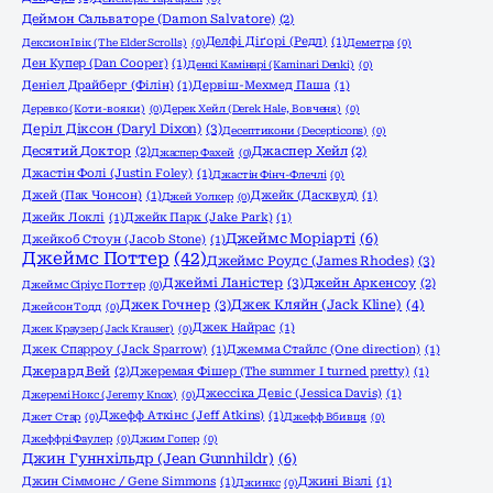
Деймон Сальваторе (Damon Salvatore)
(2)
Делфі Діґорі (Редл)
(1)
Дексион Івік (The Elder Scrolls)
(0)
Деметра
(0)
Ден Купер (Dan Cooper)
(1)
Денкі Камінарі (Kaminari Denki)
(0)
Деніел Драйберг (Філін)
(1)
Дервіш-Мехмед Паша
(1)
Деревко (Коти-вояки)
(0)
Дерек Хейл (Derek Hale, Вовченя)
(0)
Деріл Діксон (Daryl Dixon)
(3)
Десептикони (Decepticons)
(0)
Десятий Доктор
(2)
Джаспер Хейл
(2)
Джаспер Фахей
(0)
Джастін Фолі (Justin Foley)
(1)
Джастін Фінч-Флечлі
(0)
Джей (Пак Чонсон)
(1)
Джейк (Дасквуд)
(1)
Джей Уолкер
(0)
Джейк Локлі
(1)
Джейк Парк (Jake Park)
(1)
Джеймс Моріарті
(6)
Джейкоб Стоун (Jacob Stone)
(1)
Джеймс Поттер
(42)
Джеймс Роудс (James Rhodes)
(3)
Джеймі Ланістер
(3)
Джейн Аркенсоу
(2)
Джеймс Сіріус Поттер
(0)
Джек Гочнер
(3)
Джек Кляйн (Jack Kline)
(4)
Джейсон Тодд
(0)
Джек Найрас
(1)
Джек Краузер (Jack Krauser)
(0)
Джек Спарроу (Jack Sparrow)
(1)
Джемма Стайлс (One direction)
(1)
Джерард Вей
(2)
Джеремая Фішер (The summer I turned pretty)
(1)
Джессіка Девіс (Jessica Davis)
(1)
Джеремі Нокс (Jeremy Knox)
(0)
Джефф Аткінс (Jeff Atkins)
(1)
Джет Стар
(0)
Джефф Вбивця
(0)
Джеффрі Фаулер
(0)
Джим Гопер
(0)
Джин Гуннхільдр (Jean Gunnhildr)
(6)
Джин Сіммонс / Gene Simmons
(1)
Джині Візлі
(1)
Джинкс
(0)