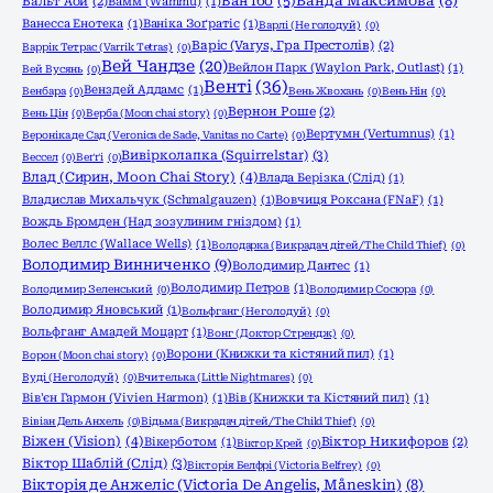
Ванда Максимова
(8)
Ван Їбо
(5)
Вальт Аой
(2)
Вамм (Wammu)
(1)
Ванесса Енотека
(1)
Ваніка Зоґратіс
(1)
Варлі (Не голодуй)
(0)
Варіс (Varys, Гра Престолів)
(2)
Варрік Тетрас (Varrik Tetras)
(0)
Вей Чандзе
(20)
Вейлон Парк (Waylon Park, Outlast)
(1)
Вей Вусянь
(0)
Венті
(36)
Венздей Аддамс
(1)
Венбара
(0)
Вень Жвохань
(0)
Вень Нін
(0)
Вернон Роше
(2)
Вень Цін
(0)
Верба (Moon chai story)
(0)
Вертумн (Vertumnus)
(1)
Вероніка де Сад (Veronica de Sade, Vanitas no Carte)
(0)
Вивірколапка (Squirrelstar)
(3)
Вессел
(0)
Веґґі
(0)
Влад (Сирин, Moon Chai Story)
(4)
Влада Берізка (Слід)
(1)
Владислав Михальчук (Schmalgauzen)
(1)
Вовчиця Роксана (FNaF)
(1)
Вождь Бромден (Над зозулиним гніздом)
(1)
Волес Веллс (Wallace Wells)
(1)
Володарка (Викрадач дітей/The Child Thief)
(0)
Володимир Винниченко
(9)
Володимир Дантес
(1)
Володимир Петров
(1)
Володимир Зеленський
(0)
Володимир Сосюра
(0)
Володимир Яновський
(1)
Вольфганг (Не голодуй)
(0)
Вольфганг Амадей Моцарт
(1)
Вонг (Доктор Стрендж)
(0)
Ворони (Книжки та кістяний пил)
(1)
Ворон (Moon chai story)
(0)
Вуді (Не голодуй)
(0)
Вчителька (Little Nightmares)
(0)
Вів'єн Гармон (Vivien Harmon)
(1)
Вів (Книжки та Кістяний пил)
(1)
Вівіан Дель Анхель
(0)
Відьма (Викрадач дітей/The Child Thief)
(0)
Віжен (Vision)
(4)
Вікерботом
(1)
Віктор Никифоров
(2)
Віктор Крей
(0)
Віктор Шаблій (Слід)
(3)
Вікторія Белфрі (Victoria Belfrey)
(0)
Вікторія де Анжеліс (Victoria De Angelis, Måneskin)
(8)