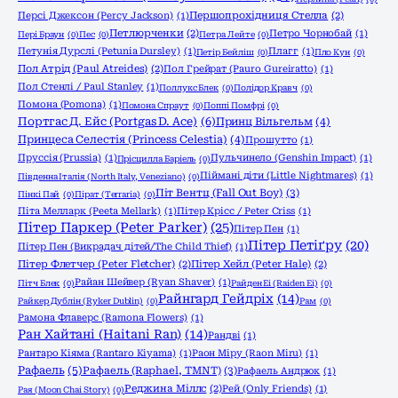
Персі Джексон (Percy Jackson)
(1)
Першопрохідниця Стелла
(2)
Петлюрченки
(2)
Петро Чорнобай
(1)
Пері Браун
(0)
Пес
(0)
Петра Лейте
(0)
Петунія Дурслі (Petunia Dursley)
(1)
Плагг
(1)
Петір Бейліш
(0)
Пло Кун
(0)
Пол Атрід (Paul Atreides)
(2)
Пол Грейрат (Pauro Gureiratto)
(1)
Пол Стенлі / Paul Stanley
(1)
Поллукс Блек
(0)
Полідор Кравч
(0)
Помона (Pomona)
(1)
Помона Спраут
(0)
Поппі Помфрі
(0)
Портгас Д. Ейс (Portgas D. Ace)
(6)
Принц Вільгельм
(4)
Принцеса Селестія (Princess Celestia)
(4)
Прошутто
(1)
Пруссія (Prussia)
(1)
Пульчинело (Genshin Impact)
(1)
Прісцилла Баріель
(0)
Піймані діти (Little Nightmares)
(1)
Південна Італія (North Italy, Veneziano)
(0)
Піт Вентц (Fall Out Boy)
(3)
Пінкі Пай
(0)
Пірат (Terraria)
(0)
Піта Мелларк (Peeta Mellark)
(1)
Пітер Крісс / Peter Criss
(1)
Пітер Паркер (Peter Parker)
(25)
Пітер Пен
(1)
Пітер Петіґру
(20)
Пітер Пен (Викрадач дітей/The Child Thief)
(1)
Пітер Флетчер (Peter Fletcher)
(2)
Пітер Хейл (Peter Hale)
(2)
Райан Шейвер (Ryan Shaver)
(1)
Пітч Блек
(0)
Райден Еі (Raiden Ei)
(0)
Райнгард Гейдріх
(14)
Райкер Дублін (Ryker Dublin)
(0)
Рам
(0)
Рамона Флаверс (Ramona Flowers)
(1)
Ран Хайтані (Haitani Ran)
(14)
Рандві
(1)
Рантаро Кіяма (Rantaro Kiyama)
(1)
Раон Міру (Raon Miru)
(1)
Рафаель
(5)
Рафаель (Raphael, TMNT)
(3)
Рафаель Андрюк
(1)
Реджина Міллс
(2)
Рей (Only Friends)
(1)
Рая (Moon Chai Story)
(0)