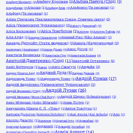
Альбіна Панчук (Слід)
(5)
Альберу Кросман
(2)
Альберт Моріарті
(0)
Альоша
(1)
Альфонсо (Ти зможеш)
(1)
Альдебаран
(0)
Альфард Блек
(0)
Альфред (Ти зможеш)
(1)
Аліна Старкова (Заклинателька Сонця, Сонячна свята)
(2)
Аліса (Університет Чупарського)
(2)
Аліса (у Дивокраї)
(0)
Аліса Лонґботом
(3)
Аліса Босконович
(1)
Алістер
(0)
Алістер Тейрін
(0)
Алія Атрід
(1)
Аманай Ріко (Riko Amanai)
(1)
Амадео Сальваторе
(0)
Аманда (Детройт: Стати людиною)
(2)
Амара (Надприродне)
(2)
Амос Діґорі
(1)
Аматерасу (Amaterasu)
(0)
Амон-Діоніс
(0)
Анастасія Бачинська
(1)
Анастасія Гірс
(0)
Анастасія Хошин
(0)
Анатолій Дмитренко (Слід)
(11)
Анатолій Остапенко
(2)
Анаїс Воттерсон
(1)
Анго Сакагучі
(1)
Андайн
(2)
Ангел
(0)
Анджей Дуда
(6)
Андерс (Dragon Age)
(0)
Андрес Дюваль
(0)
Андрій Єрмак
(17)
Андромеда Тонкс
(1)
Андромеда Тонкс
(1)
Андрій Андрієнко (Університет Чупарського)
(3)
Андрій Лузан
(26)
Андрій Броменко (Слід)
(0)
Андрій Ширко (Schmalgauzen)
(1)
Андрій Мельник (Moon Chai Story)
(0)
Анко Мітараші (Anko Mitarashi)
(1)
Анна Лістер
(1)
Аннунціата (Шварц Є. Л., «Тінь»)
(1)
Антон Товстуха
(1)
Антонін Дологов (Antonin Dolohov)
(1)
Ані Ачола (Ani Achola)
(1)
Апо
(1)
Аполло Джастіс
(1)
Аполлон
(0)
Аратакі Ітто
(0)
Арахабакі
(0)
Ардженті
(1)
Араґорн (Aragorn)
(0)
Аркадій (Arcadius)
(0)
Армін Арлерт
(14)
Арлекіно (Genshin Impact)
(1)