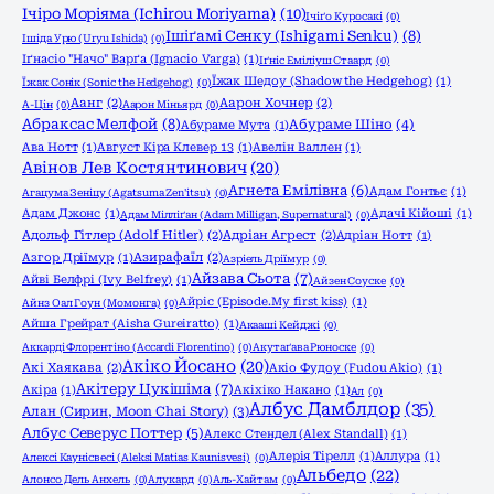
Ічіро Моріяма (Ichirou Moriyama)
(10)
Ічіґо Куросакі
(0)
Ішіґамі Сенку (Ishigami Senku)
(8)
Ішіда Урю (Uryu Ishida)
(0)
Іґнасіо "Начо" Варґа (Ignacio Varga)
(1)
Іґніс Еміліуш Стаард
(0)
Їжак Шедоу (Shadow the Hedgehog)
(1)
Їжак Сонік (Sonic the Hedgehog)
(0)
Аанг
(2)
Аарон Хочнер
(2)
А-Цін
(0)
Аарон Міньярд
(0)
Абраксас Мелфой
(8)
Абураме Шіно
(4)
Абураме Мута
(1)
Ава Нотт
(1)
Август Кіра Клевер 13
(1)
Авелін Валлен
(1)
Авінов Лев Костянтинович
(20)
Агнета Емілівна
(6)
Адам Гонтьє
(1)
Агацума Зеніцу (Agatsuma Zen'itsu)
(0)
Адам Джонс
(1)
Адачі Кійоші
(1)
Адам Мілліґан (Adam Milligan, Supernatural)
(0)
Адольф Гітлер (Adolf Hitler)
(2)
Адріан Агрест
(2)
Адріан Нотт
(1)
Азгор Дріїмур
(1)
Азирафаїл
(2)
Азріель Дріїмур
(0)
Айзава Сьота
(7)
Айві Белфрі (Ivy Belfrey)
(1)
Айзен Соуске
(0)
Айріс (Episode.My first kiss)
(1)
Айнз Оал Гоун (Момонга)
(0)
Айша Грейрат (Aisha Gureiratto)
(1)
Акааші Кейджі
(0)
Аккарді Флорентіно (Accardi Florentino)
(0)
Акутаґава Рюноске
(0)
Акіко Йосано
(20)
Акі Хаякава
(2)
Акіо Фудоу (Fudou Akio)
(1)
Акітеру Цукішіма
(7)
Акіра
(1)
Акіхіко Накано
(1)
Ал
(0)
Албус Дамблдор
(35)
Алан (Сирин, Moon Chai Story)
(3)
Албус Северус Поттер
(5)
Алекс Стендел (Alex Standall)
(1)
Алерія Тірелл
(1)
Аллура
(1)
Алексі Каунісвесі (Aleksi Matias Kaunisvesi)
(0)
Альбедо
(22)
Алонсо Дель Анхель
(0)
Алукард
(0)
Аль-Хайтам
(0)