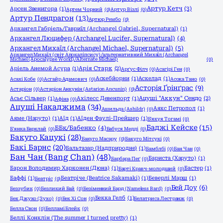
Артур Кетч
(3)
Арсен Звенигора
(1)
Артем Чорний
(0)
Артур Візлі
(0)
Артур Пендрагон
(13)
Артюр Рембо
(0)
Архангел Габріель/Гавриїл (Archangel Gabriel, Supernatural)
(1)
Архангел Люцифер (Archangel Lucifer, Supernatural)
(4)
Архангел Михаїл (Archangel Michael, Supernatural)
(5)
Архангел Михаїл (світ Апокаліпсису)/альтернативний Михаїл (Archangel
Michael (Apocalypse World)/Alternate Michael)
(0)
Аріель Анемой Асура
(1)
Арія Старк
(2)
Арґус Філч
(0)
Асагірі Ген
(0)
Аскебйорни
(1)
Аскелад
(1)
Асахі Кобе
(0)
Асгайр Адамович
(0)
Асока Тано
(0)
Асторія Ґрінґрас
(9)
Астаріон
(0)
Астаріон Анкунін (Astarion Ancunin)
(0)
Асьє Сільвер
(1)
Ахілесс Девенпорт
(1)
Ацуші "Аккун" Сендо
(2)
Афіна
(0)
Ацуші Накаджима
(34)
Аякс Петропол
(1)
Ашильда (Ashildr)
(0)
Аяме (Наруто)
(1)
Аїд
(1)
Аїден Фаулі-Прейшер
(1)
Б'якуя Тогамі
(0)
Баджі Кейске
(15)
ББк/Бабенко
(4)
Б'янка Барклай
(0)
Бабуся Медді
(0)
Бакуго Кацукі
(28)
Бакуго Масару
(0)
Бакуго Мітсукі
(0)
Бакі Барнс
(20)
Бальтазар (Надприродне)
(1)
Бамблбі
(0)
Бан Чан
(0)
Бан Чан (Bang Chan)
(48)
Бариста (Харуто)
(1)
Барбара Пеґ
(0)
Барон Володимир Харконен (Дюна)
(1)
Бастер
(1)
Барті Кравч-молодший
(0)
Баффі
(1)
Беатріче (Beatrice Sakamaki)
(1)
Беверлі Марш
(1)
Беатріс
(0)
Бей Доу
(6)
Беззубик
(0)
Безликий Бай
(0)
Безіменний Бард (Nameless Bard)
(0)
Бекка Гелб
(1)
Бек Джухо (Зухо)
(0)
Бек Хі Сон
(0)
Белатриса Лестранж
(0)
Белла Свон
(0)
Белламі Блейк
(0)
Беллі Конклін (The summer I turned pretty)
(1)