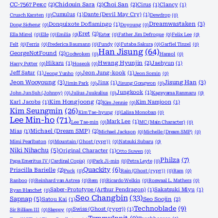
CC-7567 Рекс
(2)
Chidouin Sara
(2)
Choi San
(2)
Cirus
(1)
Clancy
(1)
Cumulus
(1)
Dante (Devil May Cry)
(1)
Crusch Karsten
(0)
Dewdrop
(0)
Dreamwastaken
(3)
Donquixote Doflamingo
(1)
Dong Sicheng
(0)
Doyoung
(0)
Eret
(2)
Ella Mirrel
(0)
Elle
(0)
Emilia
(0)
Ester
(0)
Father Jim Defroque
(0)
Felix Lee
(0)
Felt
(0)
Ferris
(0)
Frederica Baumann
(0)
Fundy
(0)
Futaba Sakura
(0)
Garfiel Tinzel
(0)
Han Jisung
(64)
GeorgeNotFound
(2)
Godwoken
(0)
Hansol
(0)
Hikaru
(1)
Hwang Hyunjin
(2)
Jaehyun
(1)
Harry Potter
(0)
Hoseok
(0)
Jeff Satur
(1)
Jeon Jung-kook
(1)
Jeong Yunho
(0)
Jeon Somin
(0)
Jeon Wooyoung
(3)
Jisung Han
(3)
Jinx
(1)
Jimin Park
(0)
Jisung Gongwon
(0)
Jungkook
(1)
John Jun Suh (Johnny)
(0)
Julius Juukulius
(0)
Kageyama Ranmaru
(0)
Karl Jacobs
(1)
Kim Hongjoong
(2)
Kim Namjoon
(1)
Kim Jennie
(0)
Kim Seungmin
(26)
Kim Tae-hyung
(0)
Lalisa Monoban
(0)
Lee Min-ho
(71)
Mark Lee
(1)
Lee Tae-min
(0)
MC (Main Character)
(0)
Mias
(1)
Michael (Dream SMP)
(2)
Michael Jackson
(0)
Michelle (Dream SMP)
(0)
Mimi Pearlbaton
(0)
Mountain (Ghost (гурт))
(0)
Natsuki Subaru
(0)
Niki Nihachu
(5)
Original Character
(1)
Otto Suwen
(0)
Philza
(7)
Papa Emeritus IV (Cardinal Copia)
(0)
Park Ji-min
(0)
Petra Leyte
(0)
Quackity
(6)
Priscilla Barielle
(2)
Puck
(0)
Rain (Ghost (гурт))
(0)
Ram
(0)
Ranboo
(0)
Reinhard van Astrea
(0)
Rem
(0)
Ricardo Welkin
(0)
Roswaal L. Mathers
(0)
Saber-Prototype (Arthur Pendragon)
(1)
Sakatsuki Miyu
(1)
Ryan Blanchet
(0)
Seo Changbin
(33)
Sapnap
(5)
Satou Kai
(1)
Seo Soojin
(2)
Technoblade
(9)
Swiss (Ghost (гурт))
(1)
Sir Billiam III
(0)
Skeppy
(0)