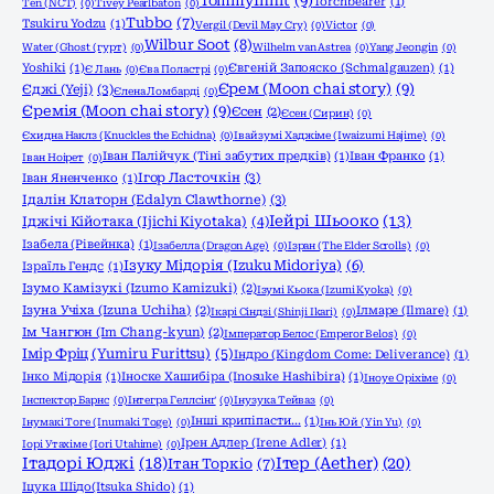
TommyInnit
(9)
Torchbearer
(1)
Ten (NCT)
(0)
Tivey Pearlbaton
(0)
Tubbo
(7)
Tsukiru Yodzu
(1)
Vergil (Devil May Cry)
(0)
Victor
(0)
Wilbur Soot
(8)
Water (Ghost (гурт)
(0)
Wilhelm van Astrea
(0)
Yang Jeongin
(0)
Yoshiki
(1)
Євгеній Запояско (Schmalgauzen)
(1)
Є Лань
(0)
Єва Поластрі
(0)
Єрем (Moon chai story)
(9)
Єджі (Yeji)
(3)
Єлена Ломбарді
(0)
Єремія (Moon chai story)
(9)
Єсен
(2)
Єсен (Сирин)
(0)
Єхидна Наклз (Knuckles the Echidna)
(0)
Івайзумі Хаджіме (Iwaizumi Hajime)
(0)
Іван Палійчук (Тіні забутих предків)
(1)
Іван Франко
(1)
Іван Ноірет
(0)
Ігор Ласточкін
(3)
Іван Яненченко
(1)
Ідалін Клаторн (Edalyn Clawthorne)
(3)
Іейрі Шьооко
(13)
Іджічі Кійотака (Ijichi Kiyotaka)
(4)
Ізабела (Рівейнка)
(1)
Ізабелла (Dragon Age)
(0)
Ізран (The Elder Scrolls)
(0)
Ізуку Мідорія (Izuku Midoriya)
(6)
Ізраїль Гендс
(1)
Ізумо Камізукі (Izumo Kamizuki)
(2)
Ізумі Кьока (Izumi Kyoka)
(0)
Ізуна Учіха (Izuna Uchiha)
(2)
Ілмаре (Ilmare)
(1)
Ікарі Сіндзі (Shinji Ikari)
(0)
Ім Чангюн (Im Chang-kyun)
(2)
Імператор Белос (Emperor Belos)
(0)
Імір Фріц (Yumiru Furittsu)
(5)
Індро (Kingdom Come: Deliverance)
(1)
Інко Мідорія
(1)
Іноске Хашибіра (Inosuke Hashibira)
(1)
Іноуе Оріхіме
(0)
Інспектор Барнс
(0)
Інтегра Геллсінґ
(0)
Інузука Тейваз
(0)
Інші крипіпасти...
(1)
Інумакі Тоге (Inumaki Toge)
(0)
Інь Юй (Yin Yu)
(0)
Ірен Адлер (Irene Adler)
(1)
Іорі Утахіме (Iori Utahime)
(0)
Ітадорі Юджі
(18)
Ітер (Aether)
(20)
Ітан Торкіо
(7)
Іцука Шідо(Itsuka Shido)
(1)