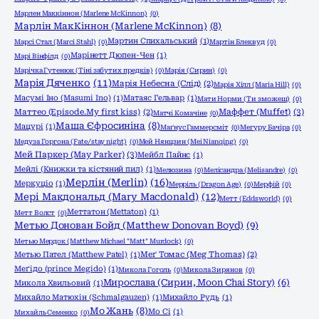
Марлен Маккіннон (Marlene McKinnon)
(0)
Марлін МакКіннон (Marlene McKinnon)
(8)
Мартин Спихальський
(1)
Марсі Стал (Marci Stahl)
(0)
Мартін Блеквуд
(0)
Марінетт Дюпен-Чен
(1)
Марі Вінфілд
(0)
Марічка Гутенюк (Тіні забутих предків)
(0)
Марія (Сирин)
(0)
Марія Дяченко
(11)
Марія Небесна (Слід)
(2)
Марія Хілл (Maria Hill)
(0)
Масумі Іно (Masumi Ino)
(1)
Матаяс Гельвар
(1)
Мати Норми (Ти зможеш)
(0)
Маффет (Muffet)
(3)
Маттео (Episode.My first kiss)
(2)
Матчі Комачіне
(0)
Маша Єфросиніна
(8)
Мацурі
(1)
Маґнус Гаммерсміт
(0)
Мегуру Бачіра
(0)
Медуза Горгона (Fate/stay night)
(0)
Мей Нянцзин (Mei Nianqing)
(0)
Мей Паркер (May Parker)
(3)
Мейбл Пайнс
(1)
Мейлі (Книжки та кістяний пил)
(1)
Мелюзина
(0)
Мелісандра (Melisandre)
(0)
Мерлін (Merlin)
(16)
Меркуціо
(1)
Мерріль (Dragon Age)
(0)
Мерфій
(0)
Мері Макдональд (Mary Macdonald)
(12)
Метт (Eddsworld)
(0)
Меттатон (Mettaton)
(1)
Метт Волст
(0)
Метью Донован Бойд (Matthew Donovan Boyd)
(9)
Метью Мердок (Matthew Michael "Matt" Murdock)
(0)
Метью Пател (Matthew Patel)
(1)
Меґ Томас (Meg Thomas)
(2)
Меґідо (prince Megido)
(1)
Микола Гоголь
(0)
Микола Зирянов
(0)
Мирослава (Сирин, Moon Chai Story)
(6)
Микола Хвильовий
(1)
Михайло Матюхін (Schmalgauzen)
(1)
Михайло Рудь
(1)
Мо Жань
(8)
Мо Сі
(1)
Михайль Семенко
(0)