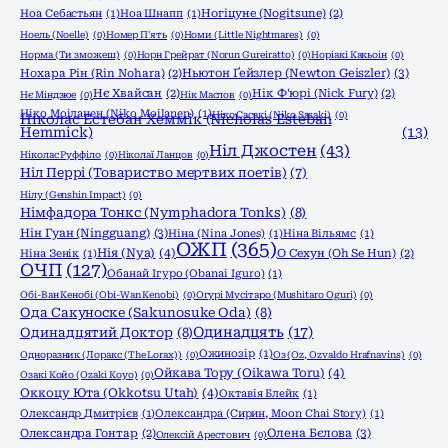
Ноа Себастьян
(1)
Ноа Шнапп
(1)
Ногіцуне (Nogitsune)
(2)
Ноель (Noelle)
(0)
Номер П'ять
(0)
Номи (Little Nightmares)
(0)
Норма (Ти зможеш)
(0)
Норн Грейрат (Norun Gureiratto)
(0)
Норіакі Какьоін
(0)
Ньютон Ґейзлер (Newton Geiszler)
(3)
Нохара Рін (Rin Nohara)
(2)
Нє Хвайсан
(2)
Нік Ф'юрі (Nick Fury)
(2)
Нє Міндзюе
(0)
Нік Маслов
(0)
Ніко Моіланен (Niko Moilanen)
(1)
Ніко Сасакі (Niko Sasaki)
(0)
Ніколас Естебан Хеммік (Nicholas Esteban
Hemmick)
(13)
Ніл Джостен
(43)
Ніколас Руффіло
(0)
Ніколаї Ланцов
(0)
Ніл Перрі (Товариство мертвих поетів)
(7)
Нілу (Genshin Impact)
(0)
Німфадора Тонкс (Nymphadora Tonks)
(8)
Нін Гуан (Ningguang)
(3)
Ніна (Nina Jones)
(1)
Ніна Вільямс
(1)
ОЖП
(365)
Нія (Nya)
(4)
Ніна Зенік
(1)
О Сехун (Oh Se Hun)
(2)
ОЧП
(127)
Обанай Ігуро (Obanai Iguro)
(1)
Обі-Ван Кенобі (Obi-Wan Kenobi)
(0)
Огурі Мусітаро (Mushitaro Oguri)
(0)
Ода Сакуноске (Sakunosuke Oda)
(8)
Одинадцять
(17)
Одинадцятий Доктор
(8)
Ожинозір
(1)
Одноразник (Лоракс (The Lorax))
(0)
Оз (Oz, Ozvaldo Hrafnavins)
(0)
Ойкава Тору (Oikawa Toru)
(4)
Озакі Койо (Ozaki Koyo)
(0)
Оккоцу Юта (Okkotsu Utah)
(4)
Октавія Блейк
(1)
Олександр Дмитрієв
(1)
Олександра (Сирин, Moon Chai Story)
(1)
Олена Бєлова
(3)
Олександра Гонтар
(2)
Олексій Арестович
(0)