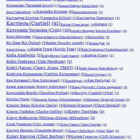
Карамлик (Таємний посол)
(1)
Карен Пейдж (Karen Page)
(0)
Карлайл Каллен
(2)
Карл Гайзенберг
(0)
Кароліна Ноірет
(0)
Кассандра Кілліан (Cassandra Killian)
(1)
Кассандра Пентаґаст
(1)
Кастіель (Castiel)
(41)
Катара
(1)
Касіан (Прах зірок)
(0)
Катерина Червона (Слід)
(10)
Катнісс Евердін (Katniss Everdeen)
(0)
Катя Щаслива
(1)
Кацукі Бакуго (Katsuki Bakugo)
(0)
Квілл Кіпс
(0)
Ке Цин (Ke Quing)
(3)
Кевін (Spooky month)
(1)
Кевін Дей
(0)
Кевін Трен (Kevin Tran)
(3)
Кевін Ердаль
(0)
Кей Цукішіма (Tsukishima Kei)
(0)
Кейа Альберіх
(5)
Кейдж (Cage)
(1)
Кейд Йегер (Cade Yeager)
(0)
Кейл Генітьюз (Cale Henituse)
(5)
Кейсі Джонс (Casey Jones, TMNT)
(4)
Кейт Бішоп (Kate Bishop)
(0)
Кейтлін Кірамман (Caitlyn Kiramman)
(3)
Келлі Олдрич
(0)
Кен Катаянаґі (Ken Katayanagi)
(1)
Кен Рюґоджі
(1)
Кен Мідорі
(0)
Кенні Аккерман (Kenny Ackerman)
(1)
Кера (Детройт: Стати людиною)
(0)
Керолайн Форбс (Caroline Forbes)
(2)
Кессіді (Cassidy) FNaF
(1)
Кетлін Старк
(1)
Кирило Липко (Schmalgauzen)
(0)
Кйораку Шунсуй Созоса
(0)
Клара Освальд (Clara Oswald)
(3)
Клавір Гевін (Klavier Gavin)
(2)
Клаус Гарґрівз
(4)
Кларк Гріффін (Clarke Griffin)
(2)
Клаус Майклсон (Niklaus «Klaus» Mikaelson)
(2)
Клей Дженсен (Clay Jensen)
(1)
Клер Темпл (Claire Temple)
(0)
Клодет Морель (Claudette Morel)
(1)
Клое (Chlöe Rice)
(0)
Клі (Klee)
(0)
Клінт Бартон (Clint Barton)
(9)
Кліфф Гремуар (Cliff Grimoire)
(1)