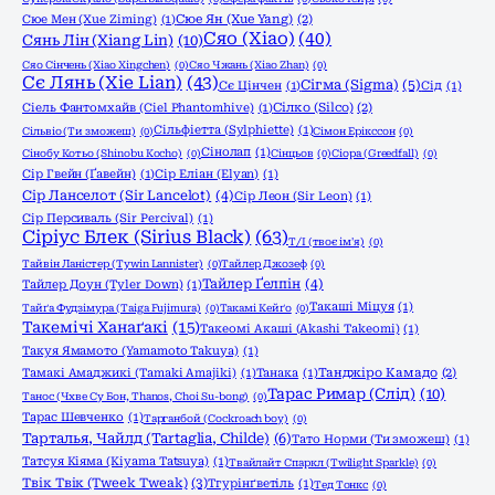
Сюе Мен (Xue Ziming)
(1)
Сюе Ян (Xue Yang)
(2)
Сяо (Xiao)
(40)
Сянь Лін (Xiang Lin)
(10)
Сяо Сінчень (Xiao Xingchen)
(0)
Сяо Чжань (Xiao Zhan)
(0)
Сє Лянь (Xie Lian)
(43)
Сігма (Sigma)
(5)
Сє Цінчен
(1)
Сід
(1)
Сіель Фантомхайв (Ciel Phantomhive)
(1)
Сілко (Silco)
(2)
Сільфіетта (Sylphiette)
(1)
Сільвіо (Ти зможеш)
(0)
Сімон Ерікссон
(0)
Сінолап
(1)
Сінобу Котьо (Shinobu Kocho)
(0)
Сінцьов
(0)
Сіора (Greedfall)
(0)
Сір Гвейн (Ґавейн)
(1)
Сір Еліан (Elyan)
(1)
Сір Ланселот (Sir Lancelot)
(4)
Сір Леон (Sir Leon)
(1)
Сір Персиваль (Sir Percival)
(1)
Сіріус Блек (Sirius Black)
(63)
Т/І (твоє ім'я)
(0)
Тайвін Ланістер (Tywin Lannister)
(0)
Тайлер Джозеф
(0)
Тайлер Ґелпін
(4)
Тайлер Доун (Tyler Down)
(1)
Такаші Міцуя
(1)
Тайґа Фудзімура (Taiga Fujimura)
(0)
Такамі Кейґо
(0)
Такемічі Ханаґакі
(15)
Такеомі Акаші (Akashi Takeomi)
(1)
Такуя Ямамото (Yamamoto Takuya)
(1)
Тамакі Амаджикі (Tamaki Amajiki)
(1)
Танака
(1)
Танджіро Камадо
(2)
Тарас Римар (Слід)
(10)
Танос (Чхве Су Бон, Thanos, Choi Su-bong)
(0)
Тарас Шевченко
(1)
Тарганбой (Cockroach boy)
(0)
Тарталья, Чайлд (Tartaglia, Childe)
(6)
Тато Норми (Ти зможеш)
(1)
Татсуя Кіяма (Kiyama Tatsuya)
(1)
Твайлайт Спаркл (Twilight Sparkle)
(0)
Твік Твік (Tweek Tweak)
(3)
Тгурінґветіль
(1)
Тед Тонкс
(0)