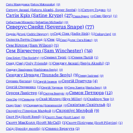
Сато Мацудзака (Satou Matsuzaka)
(0)
Сатору Акаші (Satoru Akashi, Super Sentai)
(1)
Сатору Годжо
(1)
Сатін Кріз (Satine Kryze)
(27)
Саю (Sayu)
(1)
Саша Браус
(0)
Себастьян Міхаеліс (Sebastian Michaelis)
(0)
Северус Снейп (Severus Snape)
(77)
Седі Сінк (Sadie Sink)
(1)
Седрік Діґорі (Cedric Diggory)
(0)
Сейшу Інуї
(0)
Селеста Летта Стаард
(1)
Сем
(2)
Сем (Доля: Сага Вінкс)
(0)
Сем Вілсон (Sam Wilson)
(5)
Сем Вінчестер (Sam Winchester)
(34)
Семвел Тарлі
(1)
Семен Палій
(1)
Сем Еліот (The Society)
(0)
Сенд (Сен) (Only Friends)
(1)
Сенджу Акаші (Senju Akashi)
(2)
Сенджу Хашірама (Hashirama Senju)
(0)
Сенджу Цунаде (Tsunade Senju)
(9)
Сенку Ішігамі
(0)
Сергій Притула
(4)
Серана (Serana)
(1)
Сергій Іванов
(0)
Сергій Стерненко
(1)
Сергій Чирков
(0)
Серо Ханта (Hanta Sero)
(0)
Симон Петлюра
(12)
Серсея Ланістер
(4)
Сестра Беатріс
(0)
Скай Міллер (Skye Miller)
(1)
Скайлор Чен
(1)
Син Цю
(0)
Синьора
(0)
Сквізґаар Сквіґельф
(3)
Скар (Scar)
(0)
Скарамуча (Scaramuccia)
(0)
Скорпіус Мелфой
(9)
Скорпіус Гіперіон Малфой
(1)
Скот Рід (Scott Reed)
(1)
Скотт Ленг (Scott Lang)
(0)
Скотт МакКолл (Scott McCall)
(3)
Скотт Пілігрим (Scott Pilgrim)
(1)
Скід (Spooky month)
(1)
Славко Беркута
(2)