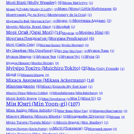
Молі Візлі (Molly Weasley)
(6)
Мона Меґістус
(1)
Моно (Mono) Little Nightmares
(2)
Монкі Ді Луффі (Monky D. Luffy)
(0)
Монтгомері Де ла Крус (Montgomery de la Cruz)
(1)
Мортиша Аддамс
(3)
Морро
(1)
Моргана Ле Фей (Morgan le Fay)
(0)
Мортіс (Mortis, Brawl Stars)
(1)
Морфей
(1)
Морі Оґай (Ogai Mori)
(14)
Моріно Ібікі
(6)
Моріган
(0)
Морґана Пендраґон (Morgana Pendragon)
(6)
Моті (Castle Cats)
(1)
Моґамі Кьоко (Kyoko Mogami)
(0)
Му Цинфан (Mu Qingfang)
(2)
Мужон Лань
(1)
Му Цін (Mu Qing)
(0)
Мужон Мендзе
(1)
Мужон Чен
(1)
Мужон Чуі
(1)
Муза
(2)
Мурдок Ніккалс (Murdoc Niccals)
(0)
Муічіро Токіто (Muichiro Tokito)
(25)
Мів (Only Friends)
(1)
Мідей
(1)
Мікаела Шиндо
(0)
Мікаса Акерман (Mikasa Ackermann)
(14)
Мікеланджело
(6)
Міккі (Episode.My first kiss)
(1)
Мікото Учіха (Mikoto Uchiha)
(0)
Міла Бабичева (Mila Babicheva)
(0)
Міллі Боббі Браун
(1)
Мін Ї (Ming Yi)
(2)
Мімі Перлбатон
(0)
Мін Юнгі (Min Yoon-gi)
(107)
Міна Ашідо (Mina Ashido)
(3)
Мінг Фань (Ming Fan)
(0)
Мінерва Макґонеґел
(0)
Мінору Мінета (Minoru Mineta)
(2)
Міраджейн Штраусс
(2)
Міріам
(0)
Міріо Тогата (Togata Mirio)
(1)
Міссіс Бредлі (Mrs. Bradley)
(1)
Місті (Покемон)
(3)
Містер Портер (Kevin Porter)
(0)
Місячний лицар
(0)