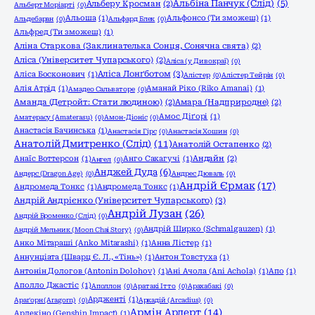
Альбіна Панчук (Слід)
(5)
Альберу Кросман
(2)
Альберт Моріарті
(0)
Альоша
(1)
Альфонсо (Ти зможеш)
(1)
Альдебаран
(0)
Альфард Блек
(0)
Альфред (Ти зможеш)
(1)
Аліна Старкова (Заклинателька Сонця, Сонячна свята)
(2)
Аліса (Університет Чупарського)
(2)
Аліса (у Дивокраї)
(0)
Аліса Лонґботом
(3)
Аліса Босконович
(1)
Алістер
(0)
Алістер Тейрін
(0)
Алія Атрід
(1)
Аманай Ріко (Riko Amanai)
(1)
Амадео Сальваторе
(0)
Аманда (Детройт: Стати людиною)
(2)
Амара (Надприродне)
(2)
Амос Діґорі
(1)
Аматерасу (Amaterasu)
(0)
Амон-Діоніс
(0)
Анастасія Бачинська
(1)
Анастасія Гірс
(0)
Анастасія Хошин
(0)
Анатолій Дмитренко (Слід)
(11)
Анатолій Остапенко
(2)
Анаїс Воттерсон
(1)
Анго Сакагучі
(1)
Андайн
(2)
Ангел
(0)
Анджей Дуда
(6)
Андерс (Dragon Age)
(0)
Андрес Дюваль
(0)
Андрій Єрмак
(17)
Андромеда Тонкс
(1)
Андромеда Тонкс
(1)
Андрій Андрієнко (Університет Чупарського)
(3)
Андрій Лузан
(26)
Андрій Броменко (Слід)
(0)
Андрій Ширко (Schmalgauzen)
(1)
Андрій Мельник (Moon Chai Story)
(0)
Анко Мітараші (Anko Mitarashi)
(1)
Анна Лістер
(1)
Аннунціата (Шварц Є. Л., «Тінь»)
(1)
Антон Товстуха
(1)
Антонін Дологов (Antonin Dolohov)
(1)
Ані Ачола (Ani Achola)
(1)
Апо
(1)
Аполло Джастіс
(1)
Аполлон
(0)
Аратакі Ітто
(0)
Арахабакі
(0)
Ардженті
(1)
Араґорн (Aragorn)
(0)
Аркадій (Arcadius)
(0)
Армін Арлерт
(14)
Арлекіно (Genshin Impact)
(1)