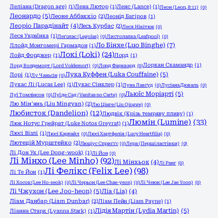
Леліана (Dragon age)
(1)
Лена Лютор
(1)
Ленс (Lance)
(1)
Леон (Leon, 8:11)
(0)
Леонардо
(5)
Леоне Аббаккіо
(2)
Леонід Багіров
(1)
Леоріо Парадінайт
(4)
Лесь Курбас
(2)
Леся Нікітюк
(0)
Леся Українка
(1)
Леґолас (Legolas)
(0)
Листолапка (Leafpool)
(0)
Ло Бінхе (Luo Binghe)
(7)
Ллойд Монгомері Гармадон
(1)
Локі (Loki)
(24)
Лойд Форджер
(1)
Лорд
(1)
Лоркан Скамандр
(1)
Лорд Волдеморт (Lord Voldemort)
(0)
Лорд Фарквард
(0)
Лука Куффен (Luka Couffaine)
(5)
Лорі
(1)
Лу Чаньсін
(0)
Лукас Лі (Lucas Lee)
(1)
Лукас Сінклер
(1)
Луна Лавґуд
(0)
Лусіана Дюваль
(0)
Льюїс Моріарті
(5)
Луї Томлінсон
(0)
Луї де Сад (Vanitas no Carte)
(0)
Лю Мін'янь (Liu Mingyan)
(2)
Лю Цінге (Liu Qingge)
(0)
Любисток (Dandelion)
(12)
Людвік (Крізь темряву пливу)
(1)
Люмін (Lumine)
(33)
Люк Нотус Грейрат (Luke Notos Greyrat)
(1)
Люсі Візлі
(1)
Люсі Карлайл
(0)
Люсі Хартфелія (Lucy Heartfilia)
(0)
Лютецій Мурштейко
(2)
Люціус Сприґґс
(0)
Лєра (Перші ластівки)
(0)
Лі Дон Ук (Lee Dong-wook)
(1)
Лі Йон
(0)
Лі Мінхо (Lee Minho)
(92)
Лі Мінхьок
(4)
Лі Ранг
(0)
Лі Фелікс (Felix Lee)
(98)
Лі Те Йон
(1)
Лі Хосок (Lee Ho-seok)
(0)
Лі Черьон (Lee Chae-yeon)
(0)
Лі Чеюн (Lee Jae Yoon)
(0)
Лі Чжухон (Lee Joo-heon)
(5)
Ліа (Lia)
(4)
Ліам Данбар (Liam Dunbar)
(2)
Ліам Пейн (Liam Payne)
(1)
Лідія Мартін (Lydia Martin)
(5)
Ліанна Старк (Lyanna Stark)
(1)