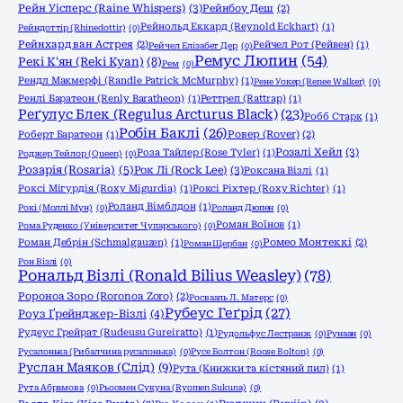
Рейн Уісперс (Raine Whispers)
(3)
Рейнбоу Деш
(2)
Рейнольд Еккард (Reynold Eckhart)
(1)
Рейндоттір (Rhinedottir)
(0)
Рейнхард ван Астрея
(2)
Рейчел Рот (Рейвен)
(1)
Рейчел Елізабет Дер
(0)
Ремус Люпин
(54)
Рекі К'ян (Reki Kyan)
(8)
Рем
(0)
Рендл Макмерфі (Randle Patrick McMurphy)
(1)
Рене Уокер (Renee Walker)
(0)
Ренлі Баратеон (Renly Baratheon)
(1)
Реттреп (Rattrap)
(1)
Реґулус Блек (Regulus Arcturus Black)
(23)
Робб Старк
(1)
Робін Баклі
(26)
Роберт Баратеон
(1)
Ровер (Rover)
(2)
Розалі Хейл
(3)
Роза Тайлер (Rose Tyler)
(1)
Роджер Тейлор (Queen)
(0)
Розарія (Rosaria)
(5)
Рок Лі (Rock Lee)
(3)
Роксана Візлі
(1)
Роксі Мігурдія (Roxy Migurdia)
(1)
Роксі Ріхтер (Roxy Richter)
(1)
Роланд Вімблдон
(1)
Рокі (Моллі Мун)
(0)
Роланд Дюпен
(0)
Роман Воїнов
(1)
Рома Руденко (Університет Чупарського)
(0)
Роман Дебрін (Schmalgauzen)
(1)
Ромео Монтеккі
(2)
Роман Щербан
(0)
Рон Візлі
(0)
Рональд Візлі (Ronald Bilius Weasley)
(78)
Ророноа Зоро (Roronoa Zoro)
(2)
Росвааль Л. Матерс
(0)
Рубеус Геґрід
(27)
Роуз Ґрейнджер-Візлі
(4)
Рудеус Грейрат (Rudeusu Gureiratto)
(1)
Рудольфус Лестранж
(0)
Рунаан
(0)
Русалонька (Рибалчина русалонька)
(0)
Русе Болтон (Roose Bolton)
(0)
Руслан Маяков (Слід)
(9)
Рута (Книжки та кістяний пил)
(1)
Рута Абрамова
(0)
Рьоомен Сукуна (Ryomen Sukuna)
(0)