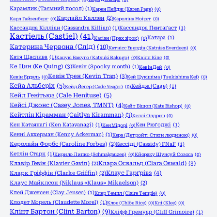
Карамлик (Таємний посол)
(1)
Карен Пейдж (Karen Page)
(0)
Карлайл Каллен
(2)
Карл Гайзенберг
(0)
Кароліна Ноірет
(0)
Кассандра Кілліан (Cassandra Killian)
(1)
Кассандра Пентаґаст
(1)
Кастіель (Castiel)
(41)
Катара
(1)
Касіан (Прах зірок)
(0)
Катерина Червона (Слід)
(10)
Катнісс Евердін (Katniss Everdeen)
(0)
Катя Щаслива
(1)
Кацукі Бакуго (Katsuki Bakugo)
(0)
Квілл Кіпс
(0)
Ке Цин (Ke Quing)
(3)
Кевін (Spooky month)
(1)
Кевін Дей
(0)
Кевін Трен (Kevin Tran)
(3)
Кевін Ердаль
(0)
Кей Цукішіма (Tsukishima Kei)
(0)
Кейа Альберіх
(5)
Кейдж (Cage)
(1)
Кейд Йегер (Cade Yeager)
(0)
Кейл Генітьюз (Cale Henituse)
(5)
Кейсі Джонс (Casey Jones, TMNT)
(4)
Кейт Бішоп (Kate Bishop)
(0)
Кейтлін Кірамман (Caitlyn Kiramman)
(3)
Келлі Олдрич
(0)
Кен Катаянаґі (Ken Katayanagi)
(1)
Кен Рюґоджі
(1)
Кен Мідорі
(0)
Кенні Аккерман (Kenny Ackerman)
(1)
Кера (Детройт: Стати людиною)
(0)
Керолайн Форбс (Caroline Forbes)
(2)
Кессіді (Cassidy) FNaF
(1)
Кетлін Старк
(1)
Кирило Липко (Schmalgauzen)
(0)
Кйораку Шунсуй Созоса
(0)
Клара Освальд (Clara Oswald)
(3)
Клавір Гевін (Klavier Gavin)
(2)
Клаус Гарґрівз
(4)
Кларк Гріффін (Clarke Griffin)
(2)
Клаус Майклсон (Niklaus «Klaus» Mikaelson)
(2)
Клей Дженсен (Clay Jensen)
(1)
Клер Темпл (Claire Temple)
(0)
Клодет Морель (Claudette Morel)
(1)
Клое (Chlöe Rice)
(0)
Клі (Klee)
(0)
Клінт Бартон (Clint Barton)
(9)
Кліфф Гремуар (Cliff Grimoire)
(1)