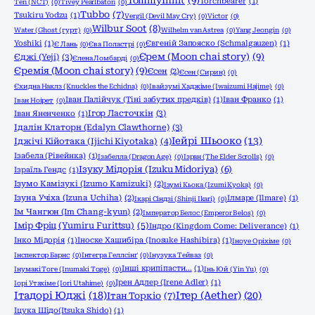
TommyInnit
(9)
Torchbearer
(1)
Ten (NCT)
(0)
Tivey Pearlbaton
(0)
Tubbo
(7)
Tsukiru Yodzu
(1)
Vergil (Devil May Cry)
(0)
Victor
(0)
Wilbur Soot
(8)
Water (Ghost (гурт)
(0)
Wilhelm van Astrea
(0)
Yang Jeongin
(0)
Yoshiki
(1)
Євгеній Запояско (Schmalgauzen)
(1)
Є Лань
(0)
Єва Поластрі
(0)
Єрем (Moon chai story)
(9)
Єджі (Yeji)
(3)
Єлена Ломбарді
(0)
Єремія (Moon chai story)
(9)
Єсен
(2)
Єсен (Сирин)
(0)
Єхидна Наклз (Knuckles the Echidna)
(0)
Івайзумі Хаджіме (Iwaizumi Hajime)
(0)
Іван Палійчук (Тіні забутих предків)
(1)
Іван Франко
(1)
Іван Ноірет
(0)
Ігор Ласточкін
(3)
Іван Яненченко
(1)
Ідалін Клаторн (Edalyn Clawthorne)
(3)
Іейрі Шьооко
(13)
Іджічі Кійотака (Ijichi Kiyotaka)
(4)
Ізабела (Рівейнка)
(1)
Ізабелла (Dragon Age)
(0)
Ізран (The Elder Scrolls)
(0)
Ізуку Мідорія (Izuku Midoriya)
(6)
Ізраїль Гендс
(1)
Ізумо Камізукі (Izumo Kamizuki)
(2)
Ізумі Кьока (Izumi Kyoka)
(0)
Ізуна Учіха (Izuna Uchiha)
(2)
Ілмаре (Ilmare)
(1)
Ікарі Сіндзі (Shinji Ikari)
(0)
Ім Чангюн (Im Chang-kyun)
(2)
Імператор Белос (Emperor Belos)
(0)
Імір Фріц (Yumiru Furittsu)
(5)
Індро (Kingdom Come: Deliverance)
(1)
Інко Мідорія
(1)
Іноске Хашибіра (Inosuke Hashibira)
(1)
Іноуе Оріхіме
(0)
Інспектор Барнс
(0)
Інтегра Геллсінґ
(0)
Інузука Тейваз
(0)
Інші крипіпасти...
(1)
Інумакі Тоге (Inumaki Toge)
(0)
Інь Юй (Yin Yu)
(0)
Ірен Адлер (Irene Adler)
(1)
Іорі Утахіме (Iori Utahime)
(0)
Ітадорі Юджі
(18)
Ітер (Aether)
(20)
Ітан Торкіо
(7)
Іцука Шідо(Itsuka Shido)
(1)