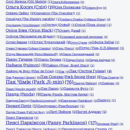
Оллі Матела (Olli Matela)
(1)
Ольга Кобилянська
(0)
Ольга Косач (Слід)
(19)
Оля Полякова
(3)
Олівер Вуд
(0)
Олівер Сайкс
(2)
Оператор (The Operator))
(1)
Оповідач (The Stanley parable)
(1)
Оптімус Прайм (Optimus Prime)
(0)
Орстед (Orsted)
(1)
Оріон (Прах зірок)
(1)
Орочімару (Orochimaru)
(0)
Оріон Блек (Orion Black)
(7)
Осаму Дазай
(1)
Осборн (Звільнити цю Відьму)
(1)
Основний жіночий персонаж
(0)
Остап Вишня
(1)
Остап Чупарський
(2)
Офелія Забіні
(1)
Отто Сувен
(0)
П'єтро (Тінь, Є.Л.Шварц)
(1)
Очако Урарака (Ochaco Uraraka)
(0)
П'єро (Pierro)
(0)
П'єтро Максимофф (Pietro Maximoff)
(0)
Павло Скоропадський
(0)
Павло Тичина
(5)
Павло Тичина
(1)
Падма Патіл
(0)
Падме Амідала
(0)
Паймон (Paimon)
(8)
Пайпер (Piper, Brawl Stars)
(1)
Пак (Сестри Грімм)
(4)
Пайтер де Вріз (Piter de Vries)
(1)
Пак
(0)
Пак Сонхва (Park Seong Hwa)
(6)
Пак Джисон (Jisung)
(0)
Пак Сонхун
(0)
Пак Чімін (Park Ji-min)
(76)
Паккун (Pakkun)
(0)
Палермо
(0)
Пан Лицар
(1)
Панакота Фуґо
(1)
Памп (Spooky month)
(0)
Панда (Panda)
(9)
Панда (Panda, Магічна битва)
(1)
Папірус
(1)
Пандора Лавгуд (Pandora Lovegood)
(0)
Панталоне (Pantalone)
(0)
Парваті Патіл
(5)
Партурнакс (Paarthurnax)
(1)
Паті Пойзон
(2)
Паґслі Аддамс
(2)
Патрік Стамп (Fall Out Boy)
(0)
Пенсі Паркінсон
(1)
Пенсі Паркінсон (Pansy Parkinson)
(37)
Перлина (Pearl)
(0)
Персі Джексон (Percy Jackson)
(1)
Першопрохідниця Стелла
(2)