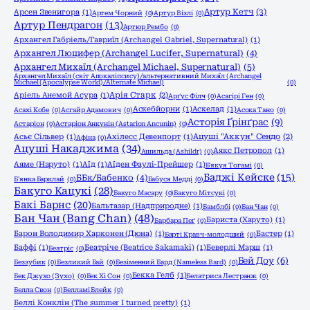
Артур Кетч
(3)
Арсен Звенигора
(1)
Артем Чорний
(0)
Артур Візлі
(0)
Артур Пендрагон
(13)
Артюр Рембо
(0)
Архангел Габріель/Гавриїл (Archangel Gabriel, Supernatural)
(1)
Архангел Люцифер (Archangel Lucifer, Supernatural)
(4)
Архангел Михаїл (Archangel Michael, Supernatural)
(5)
Архангел Михаїл (світ Апокаліпсису)/альтернативний Михаїл (Archangel
Michael (Apocalypse World)/Alternate Michael)
(0)
Аріель Анемой Асура
(1)
Арія Старк
(2)
Арґус Філч
(0)
Асагірі Ген
(0)
Аскебйорни
(1)
Аскелад
(1)
Асахі Кобе
(0)
Асгайр Адамович
(0)
Асока Тано
(0)
Асторія Ґрінґрас
(9)
Астаріон
(0)
Астаріон Анкунін (Astarion Ancunin)
(0)
Асьє Сільвер
(1)
Ахілесс Девенпорт
(1)
Ацуші "Аккун" Сендо
(2)
Афіна
(0)
Ацуші Накаджима
(34)
Аякс Петропол
(1)
Ашильда (Ashildr)
(0)
Аяме (Наруто)
(1)
Аїд
(1)
Аїден Фаулі-Прейшер
(1)
Б'якуя Тогамі
(0)
Баджі Кейске
(15)
ББк/Бабенко
(4)
Б'янка Барклай
(0)
Бабуся Медді
(0)
Бакуго Кацукі
(28)
Бакуго Масару
(0)
Бакуго Мітсукі
(0)
Бакі Барнс
(20)
Бальтазар (Надприродне)
(1)
Бамблбі
(0)
Бан Чан
(0)
Бан Чан (Bang Chan)
(48)
Бариста (Харуто)
(1)
Барбара Пеґ
(0)
Барон Володимир Харконен (Дюна)
(1)
Бастер
(1)
Барті Кравч-молодший
(0)
Баффі
(1)
Беатріче (Beatrice Sakamaki)
(1)
Беверлі Марш
(1)
Беатріс
(0)
Бей Доу
(6)
Беззубик
(0)
Безликий Бай
(0)
Безіменний Бард (Nameless Bard)
(0)
Бекка Гелб
(1)
Бек Джухо (Зухо)
(0)
Бек Хі Сон
(0)
Белатриса Лестранж
(0)
Белла Свон
(0)
Белламі Блейк
(0)
Беллі Конклін (The summer I turned pretty)
(1)