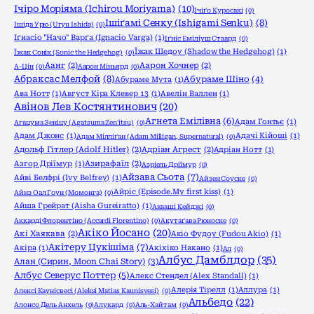
Ічіро Моріяма (Ichirou Moriyama)
(10)
Ічіґо Куросакі
(0)
Ішіґамі Сенку (Ishigami Senku)
(8)
Ішіда Урю (Uryu Ishida)
(0)
Іґнасіо "Начо" Варґа (Ignacio Varga)
(1)
Іґніс Еміліуш Стаард
(0)
Їжак Шедоу (Shadow the Hedgehog)
(1)
Їжак Сонік (Sonic the Hedgehog)
(0)
Аанг
(2)
Аарон Хочнер
(2)
А-Цін
(0)
Аарон Міньярд
(0)
Абраксас Мелфой
(8)
Абураме Шіно
(4)
Абураме Мута
(1)
Ава Нотт
(1)
Август Кіра Клевер 13
(1)
Авелін Валлен
(1)
Авінов Лев Костянтинович
(20)
Агнета Емілівна
(6)
Адам Гонтьє
(1)
Агацума Зеніцу (Agatsuma Zen'itsu)
(0)
Адам Джонс
(1)
Адачі Кійоші
(1)
Адам Мілліґан (Adam Milligan, Supernatural)
(0)
Адольф Гітлер (Adolf Hitler)
(2)
Адріан Агрест
(2)
Адріан Нотт
(1)
Азгор Дріїмур
(1)
Азирафаїл
(2)
Азріель Дріїмур
(0)
Айзава Сьота
(7)
Айві Белфрі (Ivy Belfrey)
(1)
Айзен Соуске
(0)
Айріс (Episode.My first kiss)
(1)
Айнз Оал Гоун (Момонга)
(0)
Айша Грейрат (Aisha Gureiratto)
(1)
Акааші Кейджі
(0)
Аккарді Флорентіно (Accardi Florentino)
(0)
Акутаґава Рюноске
(0)
Акіко Йосано
(20)
Акі Хаякава
(2)
Акіо Фудоу (Fudou Akio)
(1)
Акітеру Цукішіма
(7)
Акіра
(1)
Акіхіко Накано
(1)
Ал
(0)
Албус Дамблдор
(35)
Алан (Сирин, Moon Chai Story)
(3)
Албус Северус Поттер
(5)
Алекс Стендел (Alex Standall)
(1)
Алерія Тірелл
(1)
Аллура
(1)
Алексі Каунісвесі (Aleksi Matias Kaunisvesi)
(0)
Альбедо
(22)
Алонсо Дель Анхель
(0)
Алукард
(0)
Аль-Хайтам
(0)