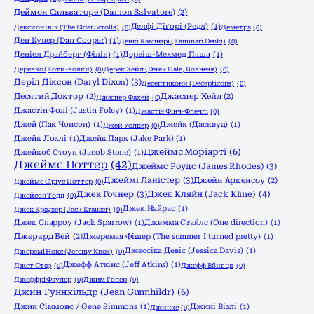
Деймон Сальваторе (Damon Salvatore)
(2)
Делфі Діґорі (Редл)
(1)
Дексион Івік (The Elder Scrolls)
(0)
Деметра
(0)
Ден Купер (Dan Cooper)
(1)
Денкі Камінарі (Kaminari Denki)
(0)
Деніел Драйберг (Філін)
(1)
Дервіш-Мехмед Паша
(1)
Деревко (Коти-вояки)
(0)
Дерек Хейл (Derek Hale, Вовченя)
(0)
Деріл Діксон (Daryl Dixon)
(3)
Десептикони (Decepticons)
(0)
Десятий Доктор
(2)
Джаспер Хейл
(2)
Джаспер Фахей
(0)
Джастін Фолі (Justin Foley)
(1)
Джастін Фінч-Флечлі
(0)
Джей (Пак Чонсон)
(1)
Джейк (Дасквуд)
(1)
Джей Уолкер
(0)
Джейк Локлі
(1)
Джейк Парк (Jake Park)
(1)
Джеймс Моріарті
(6)
Джейкоб Стоун (Jacob Stone)
(1)
Джеймс Поттер
(42)
Джеймс Роудс (James Rhodes)
(3)
Джеймі Ланістер
(3)
Джейн Аркенсоу
(2)
Джеймс Сіріус Поттер
(0)
Джек Гочнер
(3)
Джек Кляйн (Jack Kline)
(4)
Джейсон Тодд
(0)
Джек Найрас
(1)
Джек Краузер (Jack Krauser)
(0)
Джек Спарроу (Jack Sparrow)
(1)
Джемма Стайлс (One direction)
(1)
Джерард Вей
(2)
Джеремая Фішер (The summer I turned pretty)
(1)
Джессіка Девіс (Jessica Davis)
(1)
Джеремі Нокс (Jeremy Knox)
(0)
Джефф Аткінс (Jeff Atkins)
(1)
Джет Стар
(0)
Джефф Вбивця
(0)
Джеффрі Фаулер
(0)
Джим Гопер
(0)
Джин Гуннхільдр (Jean Gunnhildr)
(6)
Джин Сіммонс / Gene Simmons
(1)
Джині Візлі
(1)
Джинкс
(0)