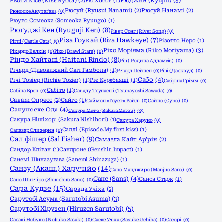
Рюджин (Ryujin)
(3)
Рьота Кісе (Kise Ryota)
(2)
Рю Хосон
(1)
Рюсуй (Ryusui Nanami)
(2)
Рюсуй Нанамі
(2)
Рюноске Акутаґава
(0)
Рюуго Сомеока (Someoka Ryuugo)
(1)
Рюґуджі Кен (Ryuguji Ken)
(8)
Рівер Сонг (River Song)
(0)
Різа Гоукай (Riza Hawkeye)
(7)
Різотто Неро
(1)
Ріглі (Castle Cats)
(0)
Ріко Моріяма (Riko Moriyama)
(3)
Рікардо Велкін
(0)
Ріко (Brawl Stars)
(0)
Ріндо Хайтані (Haitani Rindo)
(8)
Річ ( Родина Аддамсів)
(0)
Річард (Дивовижний Світ Гамбола)
(1)
Річард Пейпен
(0)
Річі (Дасквуд)
(0)
Сабо
(4)
Річі Тозієр (Richie Tozier)
(1)
Ріє Куребаяші
(1)
Сабріна Грімм
(0)
Сабіто
(1)
Сабіна Врен
(0)
Саваду Тсунаєші (Tsunayoshi Sawada)
(0)
Саваж Опресс
(2)
Сайго
(1)
Саймон «Гоуст» Райлі
(0)
Сайно (Cyno)
(0)
Сакуноске Ода
(4)
Сакура Мато (Sakura Matou)
(0)
Сакура Нішіхорі (Sakura Nishihori)
(1)
Сакура Харуно
(0)
Саллі (Episode.My first kiss)
(1)
Салазар Слизерин
(0)
Сал фішер (Sal Fisher)
(9)
Самаела Кайт Ар'рін
(2)
Сандор Кліган
(1)
Сандроне (Genshin Impact)
(1)
Санемі Шиназугава (Sanemi Shinazuga)
(1)
Санзу (Акаші) Харучійо
(14)
Сано Манджиро (Manjiro Sano)
(0)
Санс (Sans)
(4)
Санса Старк
(1)
Сано Шінічіро (Shinichiro Sano)
(0)
Сара Кудзе
(15)
Сарада Учіха
(2)
Сарутобі Асума (Sarutobi Asuma)
(3)
Сарутобі Хірузен (Hiruzen Sarutobi)
(5)
Сасакі Нобуко (Nobuko Sasaki)
(0)
Саске Учіха (Sasuke Uchiha)
(0)
Сасорі
(0)