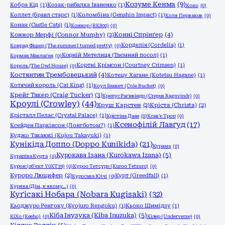
Козуме Кенма
(9)
Кобра Кід
(1)
Козак-рибалка Іваненко
(1)
Коко
(0)
Коллет (бравл старс)
(1)
Коломбіна (Genshin Impact)
(1)
Коля Перваков
(0)
Конан (Castle Cats)
(1)
Коннор (RK800)
(0)
Конні Спрінґер
(4)
Коннор Мерфі (Connor Murphy)
(2)
Корделія (Cordelia)
(1)
Конрад Фішер (The summer I turned pretty)
(0)
Корній Метелиця (Таємний посол)
(1)
Кормак Маклаґен
(0)
Кортні Крімсон (Courtney Crimsen)
(1)
Король (The Owl House)
(0)
Костянтин Трембовецький
(4)
Котецу Хагане (Kotetsu Hagane)
(1)
Котячий король (Cat King)
(1)
Коул Баккет (Cole Bucket)
(0)
Крейг Такер (Craig Tucker)
(3)
Крепус Раґнвіндр (Crepus Ragnvindr)
(0)
Кроулі (Crowley)
(44)
Круш Карстен
(2)
Кріста (Christa)
(2)
Крісталл Пелас (Crystal Palace)
(1)
Крістіна Даае
(0)
Ксав'є Троп
(0)
Ксенофілій Лавґуд
(17)
Ксейден Паркінсон (Лонгботом?)
(1)
Куджо Такаюкі (Kujou Takayuki)
(1)
Кунікіда Доппо (Doppo Kunikida)
(21)
Курама
(0)
Курокава Ізана (Kurokawa Izana)
(5)
Курапіка Курта
(0)
Курон (об'єкт Y0XT39)
(0)
Куроо Тетсуро (Kuroo Tetsuro)
(0)
Куроро Люцифер
(2)
Курт (Greedfall)
(1)
Куросава Юічі
(0)
Куряка (Дім, в якому…)
(0)
Куґісакі Нобара (Nobara Kugisaki)
(32)
Кьоджуро Ренгоку (Kyojuro Rengoku)
(1)
Кьоко Шимідзу
(1)
Кіба Інузука (Kiba Inuzuka)
(5)
КіХо (Keeho)
(0)
Кілер (Underverse)
(0)