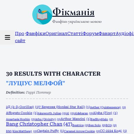
Фікманія
Фанфіки українською мовою
Про
Фанфіки
Оригінал
Статті
Форум
Фанарт
Аудіоф
сайт
30
RESULTS WITH CHARACTER
"ЛУЦІУС МЕЛФОЙ"
Definition:
Гаррі Поттер
2Д (2-D, Gorillaz)
(1)
7 Березня (Honkai Star Rail)
(1)
Aether (Quintessence)
(0)
Affogato Cookie
(1)
Alpha (Fire)
(1)
Ainsworth Julian
(0)
Al
(0)
Aldebaran
(0)
Arthur Mancini
(1)
Anastasia Hoshin
(0)
Arhu (Divinity)
(0)
BadBoyHalo
(0)
Bang Christopher Chan
(47)
Beatrice
(0)
Ben Solo
(0)
BG9
(0)
Captain Puffy
(1)
CC-2224 Коді
(1)
BM (Kim Matthew)
(0)
Caramel Arrow Cookie
(0)