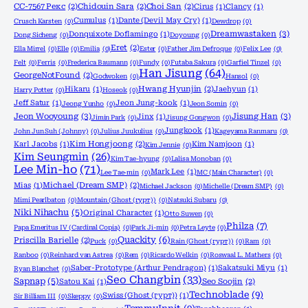
CC-7567 Рекс
(2)
Chidouin Sara
(2)
Choi San
(2)
Cirus
(1)
Clancy
(1)
Cumulus
(1)
Dante (Devil May Cry)
(1)
Crusch Karsten
(0)
Dewdrop
(0)
Dreamwastaken
(3)
Donquixote Doflamingo
(1)
Dong Sicheng
(0)
Doyoung
(0)
Eret
(2)
Ella Mirrel
(0)
Elle
(0)
Emilia
(0)
Ester
(0)
Father Jim Defroque
(0)
Felix Lee
(0)
Felt
(0)
Ferris
(0)
Frederica Baumann
(0)
Fundy
(0)
Futaba Sakura
(0)
Garfiel Tinzel
(0)
Han Jisung
(64)
GeorgeNotFound
(2)
Godwoken
(0)
Hansol
(0)
Hikaru
(1)
Hwang Hyunjin
(2)
Jaehyun
(1)
Harry Potter
(0)
Hoseok
(0)
Jeff Satur
(1)
Jeon Jung-kook
(1)
Jeong Yunho
(0)
Jeon Somin
(0)
Jeon Wooyoung
(3)
Jisung Han
(3)
Jinx
(1)
Jimin Park
(0)
Jisung Gongwon
(0)
Jungkook
(1)
John Jun Suh (Johnny)
(0)
Julius Juukulius
(0)
Kageyama Ranmaru
(0)
Karl Jacobs
(1)
Kim Hongjoong
(2)
Kim Namjoon
(1)
Kim Jennie
(0)
Kim Seungmin
(26)
Kim Tae-hyung
(0)
Lalisa Monoban
(0)
Lee Min-ho
(71)
Mark Lee
(1)
Lee Tae-min
(0)
MC (Main Character)
(0)
Mias
(1)
Michael (Dream SMP)
(2)
Michael Jackson
(0)
Michelle (Dream SMP)
(0)
Mimi Pearlbaton
(0)
Mountain (Ghost (гурт))
(0)
Natsuki Subaru
(0)
Niki Nihachu
(5)
Original Character
(1)
Otto Suwen
(0)
Philza
(7)
Papa Emeritus IV (Cardinal Copia)
(0)
Park Ji-min
(0)
Petra Leyte
(0)
Quackity
(6)
Priscilla Barielle
(2)
Puck
(0)
Rain (Ghost (гурт))
(0)
Ram
(0)
Ranboo
(0)
Reinhard van Astrea
(0)
Rem
(0)
Ricardo Welkin
(0)
Roswaal L. Mathers
(0)
Saber-Prototype (Arthur Pendragon)
(1)
Sakatsuki Miyu
(1)
Ryan Blanchet
(0)
Seo Changbin
(33)
Sapnap
(5)
Satou Kai
(1)
Seo Soojin
(2)
Technoblade
(9)
Swiss (Ghost (гурт))
(1)
Sir Billiam III
(0)
Skeppy
(0)