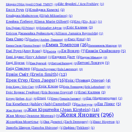
Ейс Фрейлі / Ace Frehley
(1)
Ейпріл О'Ніл (April O'Neil, TMNT)
(0)
Ексл Роуз
(3)
Елайджа Камскі
(2)
Елайджа Майклсон (Elijah Mikaelson)
(1)
Елейна Ґілберт (Elena Marie Gilbert)
(2)
Ело (Elo, 8:11)
(1)
Еліс Каллен
(2)
Ель Прімо (El Primo)
(0)
Елізабет Афтон
(0)
Елісон Джамайка Рейнольдс (Allison Jamaica Reynolds)
(1)
Ема Сано
(5)
Емз (Emz)
(2)
Ембер (Amber, Ґеншин)
(0)
Емма Томпсон
(26)
Емма Свон (Emma Swan)
(0)
Емманюель Макрон
(0)
Ен Вокер
(7)
Емі Роуз (Amy Rose)
(3)
Енакін Скайвокер
(5)
Емілія
(0)
Енві Адамс (Envy Adams)
(1)
Енджел Даст
(2)
Ендрю Міньярд
(0)
Ентоні Локвуд
(3)
Енді Бірсак
(1)
Енн Бунчой
(0)
Ентоні Балерді
(0)
Енід Сінклер
(4)
Еола Лоуренс (Eula Lawrence)
(0)
Ервін Сміт (Erwin Smith)
(12)
Ерен Єґер (Eren Jaeger)
(16)
Ерік (Привид Опери)
(4)
Ерік Клозе
(2)
Ерік Карр / Eric Carr
(0)
Ерік Леншерр (Erik Lehnsherr)
(0)
Еріс Бореас Грейрат (Eris Boreas Greyrat)
(1)
Есмі Каллен
(2)
Етарі
(1)
Еш (Надприродне)
(1)
Естер (Esther, 8:11)
(0)
Етер (Ґеншін Імпакт)
(0)
Еш Кембелл (Ashley (Ash) Campbell)
(3)
Еш Лінкс
(5)
Еш Кетчум
(0)
Жан Кірштейн (Jean Kirstein)
(14)
Жак Ноірет
(0)
Женя Янович
(296)
Жан Моро (Jeanne Moreau)
(3)
Жозефіна Монтільє
(1)
Зак Демпсі (Zach Dempsey)
(1)
Закс Нортон
(1)
Заноба Широн (Zanoba Shirone)
(1)
Зафіна (Tekken)
(1)