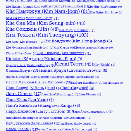
Кіллуа Золдік
(5)
Кіліан Джонс, Капітан Гак (Killian Jones, Captain Hook)
(0)
Кім Джісу (Kim Ji Soo)
(1)
Кім Дженні (Jennie Kim)
(0)
Кім Ліп (Кім Чонин)
(0)
Кім Намджун (Kim Nam-joon)
(61)
Кім Пайн (Kim Pine)
(0)
Кім Са Ран (Moon Chai Story)
(1)
Кім Син Мін (Kim Seung-min)
(43)
Кім Сокджін (Jin)
(48)
Кім Сону (Kim Sunoo)
(0)
Кім Техьон (Kim Taehyung)
(103)
Кім Хонджун (Kim Hong-joong)
(8)
Кім Хесу (Kim Hye Soo)
(0)
Кім Чунмьон (Kim Jun Myeon)
(0)
Кім Юхьон
(0)
Кімера (princess Kimera)
(0)
Кіра Юкімура (Kira Yukimura)
(1)
Кінґслі Шеклболт
(0)
Кірісіма Ейджиро (Kirishima Eijiro)
(9)
Кісакі Тетта
(45)
Кіт (Keith)
(1)
Кіріцугу Емія (Kiritsugu Emiya)
(0)
Лаванда Браун (Lavender Brown)
(8)
Лаванда Браун
(1)
Лайам О'Брайан (Liam O'Brien)
(0)
Лаксус Дреяр (Laxus Dreyar)
(0)
Лаліса Манобан (Lalisa Manoban)
(2)
Ламберт (Lambert)
(0)
Лан Цяньцю
(0)
Лань Вандзі
(5)
Лань Дзін'ї
(4)
Лань Сиджвей
(4)
Лань Січень
(17)
Лань Цзін'ї (Lan Jingyi)
(0)
Лань Ціжень
(0)
Лань Юань (Lan Yuan)
(7)
Ланґа Хасеґава (Hasegawa Ranga)
(8)
Ларрі Джонсон (Larry Johnson)
(5)
Ларс Александерссон
(1)
Лво Бінхе (Luo Binghe)
(0)
Леві Акерман (Levi Ackermann)
(0)
Леді Джессіка (Lady Jessica)
(1)
Леді Лессо (Lady Lesso)
(0)
Лекса (The 100)
(1)
Лелуш Ламперуж (Lelouch Lamperouge)
(0)