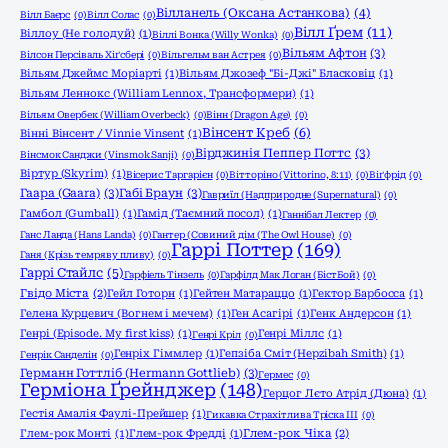
Вілланель (Оксана Астанкова)
(4)
Вілл Баєрс
(0)
Вілл Солас
(0)
Вілл Ґрем
(11)
Віллоу (Не голодуй)
(1)
Віллі Вонка (Willy Wonka)
(0)
Вільям Афтон
(3)
Вілсон Персіваль Хіґсбері
(0)
Вільгельм ван Астрея
(0)
Вільям Джеймс Моріарті
(1)
Вільям Джозеф "Бі-Джі" Бласковіц
(1)
Вільям Леннокс (William Lennox, Трансформери)
(1)
Вільям Овербек (William Overbeck)
(0)
Вінн (Dragon Age)
(0)
Вінсент Креб
(6)
Вінні Вінсент / Vinnie Vinsent
(1)
Вірджинія Пеппер Поттс
(3)
Вінсмок Санджи (Vinsmok Sanji)
(0)
Віртур (Skyrim)
(1)
Вісерис Таргарієн
(0)
Вітторіно (Vittorino, 8:11)
(0)
Віґфрід
(0)
Гаара (Gaara)
(3)
Габі Браун
(3)
Гавриїл (Надприродне (Supernatural)
(0)
Гамбол (Gumball)
(1)
Гамід (Таємний посол)
(1)
Ганнібал Лектер
(0)
Ганс Ланда (Hans Landa)
(0)
Гантер (Совиний дім (The Owl House)
(0)
Гаррі Поттер
(169)
Ганя (Крізь темряву пливу)
(0)
Гаррі Стайлс
(5)
Гарфіель Тінзель
(0)
Гарфілд Мак Логан (БістБой)
(0)
Гвідо Міста
(2)
Гейл Готорн
(1)
Гейтен Матараццо
(1)
Гектор Барбосса
(1)
Гелена Курцевич (Вогнем і мечем)
(1)
Ген Асагірі
(1)
Генк Андерсон
(1)
Генрі (Episode. My first kiss)
(1)
Генрі Міллс
(1)
Генрі Кріл
(0)
Генріх Гіммлер
(1)
Гепзіба Сміт (Hepzibah Smith)
(1)
Генрік Санделін
(0)
Германн Готтліб (Hermann Gottlieb)
(3)
Гермес
(0)
Герміона Ґрейнджер
(148)
Герцог Лєто Атрід (Дюна)
(1)
Гестія Амалія Фаулі-Прейшер
(1)
Гикавка Страхітлива Тріска ІІІ
(0)
Глем-рок Монті
(1)
Глем-рок Фредді
(1)
Глем-рок Чіка
(2)