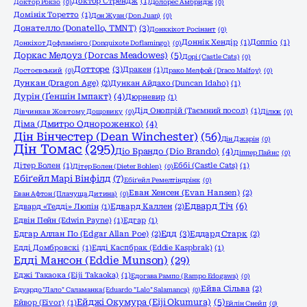
Доктор Стрендж
(1)
Доктор Рокзо
(0)
Долорес Амбридж
(0)
Домінік Торетто
(1)
Дон Жуан (Don Juan)
(0)
Донателло (Donatello, TMNT)
(3)
Донккіхот Росінант
(0)
Доннік Хендір
(1)
Доппіо
(1)
Донкіхот Дофламінго (Donquixote Doflamingo)
(0)
Доркас Медоуз (Dorcas Meadowes)
(5)
Дорі (Castle Cats)
(0)
Дотторе
(3)
Дракен
(1)
Достоєвський
(0)
Драко Мелфой (Draco Malfoy)
(0)
Дункан (Dragon Age)
(2)
Дункан Айдахо (Duncan Idaho)
(1)
Дурін (Ґеншін Імпакт)
(4)
Дюрневир
(1)
Дід Онопрій (Таємний посол)
(1)
Дівчинка в Жовтому Дощовику
(0)
Ділюк
(0)
Діма (Дмитро Однороженко)
(4)
Дін Вінчестер (Dean Winchester)
(56)
Дін Джарін
(0)
Дін Томас
(295)
Діо Брандо (Dio Brando)
(4)
Діппер Пайнс
(0)
Дітер Болен
(1)
Еббі (Castle Cats)
(1)
Дітер Болен (Dieter Bohlen)
(0)
Ебіґейл Марі Вінфілд
(7)
Ебіґейл Ремелтіндрінк
(0)
Еван Хенсен (Evan Hansen)
(2)
Еван Афтон (Плачуща Дитина)
(0)
Едвард Тіч
(6)
Едвард «Тедді» Люпін
(1)
Едвард Каллен
(2)
Едвін Пейн (Edwin Payne)
(1)
Едгар
(1)
Едд
(3)
Едгар Аллан По (Edgar Allan Poe)
(2)
Еддард Старк
(2)
Едді Домбровскі
(1)
Едді Каспбрак (Eddie Kaspbrak)
(1)
Едді Мансон (Eddie Munson)
(29)
Еджі Такаока (Eiji Takaoka)
(1)
Едогава Рампо (Rampo Edogawa)
(0)
Ейва Сільва
(2)
Едуардо "Лало" Саламанка (Eduardo "Lalo" Salamanca)
(0)
Ейджі Окумура (Eiji Okumura)
(5)
Ейвор (Eivor)
(1)
Ейлін Снейп
(0)