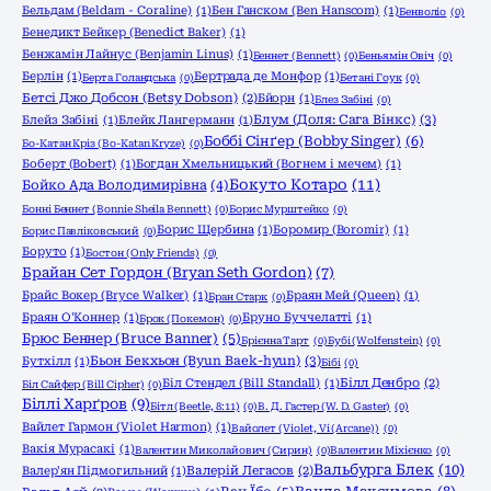
Бельдам (Beldam - Coraline)
(1)
Бен Ганском (Ben Hanscom)
(1)
Бенволіо
(0)
Бенедикт Бейкер (Benedict Baker)
(1)
Бенжамін Лайнус (Benjamin Linus)
(1)
Беннет (Bennett)
(0)
Беньямін Овіч
(0)
Берлін
(1)
Бертрада де Монфор
(1)
Берта Голандська
(0)
Бетані Гоук
(0)
Бетсі Джо Добсон (Betsy Dobson)
(2)
Бйорн
(1)
Блез Забіні
(0)
Блум (Доля: Сага Вінкс)
(3)
Блейз Забіні
(1)
Блейк Лангерманн
(1)
Боббі Сінґер (Bobby Singer)
(6)
Бо-Катан Кріз (Bo-Katan Kryze)
(0)
Боберт (Bobert)
(1)
Богдан Хмельницький (Вогнем і мечем)
(1)
Бокуто Котаро
(11)
Бойко Ада Володимирівна
(4)
Бонні Беннет (Bonnie Sheila Bennett)
(0)
Борис Мурштейко
(0)
Борис Щербина
(1)
Боромир (Boromir)
(1)
Борис Павліковський
(0)
Боруто
(1)
Бостон (Only Friends)
(0)
Брайан Сет Гордон (Bryan Seth Gordon)
(7)
Брайс Вокер (Bryce Walker)
(1)
Браян Мей (Queen)
(1)
Бран Старк
(0)
Браян О'Коннер
(1)
Бруно Буччелатті
(1)
Брок (Покемон)
(0)
Брюс Беннер (Bruce Banner)
(5)
Брієнна Тарт
(0)
Бубі (Wolfenstein)
(0)
Бьон Бекхьон (Byun Baek-hyun)
(3)
Бутхілл
(1)
Бібі
(0)
Біл Стендел (Bill Standall)
(1)
Білл Денбро
(2)
Біл Сайфер (Bill Cipher)
(0)
Біллі Харґров
(9)
Бітл (Beetle, 8:11)
(0)
В. Д. Гастер (W. D. Gaster)
(0)
Вайлет Гармон (Violet Harmon)
(1)
Вайолет (Violet, Vi (Arcane))
(0)
Вакія Мурасакі
(1)
Валентин Миколайович (Сирин)
(0)
Валентин Міхієнко
(0)
Вальбурга Блек
(10)
Валер'ян Підмогильний
(1)
Валерій Легасов
(2)