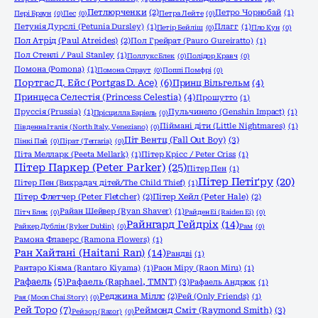
Петлюрченки
(2)
Петро Чорнобай
(1)
Пері Браун
(0)
Пес
(0)
Петра Лейте
(0)
Петунія Дурслі (Petunia Dursley)
(1)
Плагг
(1)
Петір Бейліш
(0)
Пло Кун
(0)
Пол Атрід (Paul Atreides)
(2)
Пол Грейрат (Pauro Gureiratto)
(1)
Пол Стенлі / Paul Stanley
(1)
Поллукс Блек
(0)
Полідор Кравч
(0)
Помона (Pomona)
(1)
Помона Спраут
(0)
Поппі Помфрі
(0)
Портгас Д. Ейс (Portgas D. Ace)
(6)
Принц Вільгельм
(4)
Принцеса Селестія (Princess Celestia)
(4)
Прошутто
(1)
Пруссія (Prussia)
(1)
Пульчинело (Genshin Impact)
(1)
Прісцилла Баріель
(0)
Піймані діти (Little Nightmares)
(1)
Південна Італія (North Italy, Veneziano)
(0)
Піт Вентц (Fall Out Boy)
(3)
Пінкі Пай
(0)
Пірат (Terraria)
(0)
Піта Мелларк (Peeta Mellark)
(1)
Пітер Крісс / Peter Criss
(1)
Пітер Паркер (Peter Parker)
(25)
Пітер Пен
(1)
Пітер Петіґру
(20)
Пітер Пен (Викрадач дітей/The Child Thief)
(1)
Пітер Флетчер (Peter Fletcher)
(2)
Пітер Хейл (Peter Hale)
(2)
Райан Шейвер (Ryan Shaver)
(1)
Пітч Блек
(0)
Райден Еі (Raiden Ei)
(0)
Райнгард Гейдріх
(14)
Райкер Дублін (Ryker Dublin)
(0)
Рам
(0)
Рамона Флаверс (Ramona Flowers)
(1)
Ран Хайтані (Haitani Ran)
(14)
Рандві
(1)
Рантаро Кіяма (Rantaro Kiyama)
(1)
Раон Міру (Raon Miru)
(1)
Рафаель
(5)
Рафаель (Raphael, TMNT)
(3)
Рафаель Андрюк
(1)
Реджина Міллс
(2)
Рей (Only Friends)
(1)
Рая (Moon Chai Story)
(0)
Рей Торо
(7)
Реймонд Сміт (Raymond Smith)
(3)
Рейзор (Razor)
(0)