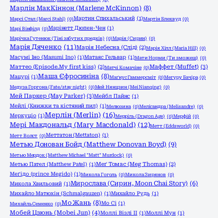
Марлін МакКіннон (Marlene McKinnon)
(8)
Мартин Спихальський
(1)
Марсі Стал (Marci Stahl)
(0)
Мартін Блеквуд
(0)
Марінетт Дюпен-Чен
(1)
Марі Вінфілд
(0)
Марічка Гутенюк (Тіні забутих предків)
(0)
Марія (Сирин)
(0)
Марія Дяченко
(11)
Марія Небесна (Слід)
(2)
Марія Хілл (Maria Hill)
(0)
Масумі Іно (Masumi Ino)
(1)
Матаяс Гельвар
(1)
Мати Норми (Ти зможеш)
(0)
Маффет (Muffet)
(3)
Маттео (Episode.My first kiss)
(2)
Матчі Комачіне
(0)
Маша Єфросиніна
(8)
Мацурі
(1)
Маґнус Гаммерсміт
(0)
Мегуру Бачіра
(0)
Медуза Горгона (Fate/stay night)
(0)
Мей Нянцзин (Mei Nianqing)
(0)
Мей Паркер (May Parker)
(3)
Мейбл Пайнс
(1)
Мейлі (Книжки та кістяний пил)
(1)
Мелюзина
(0)
Мелісандра (Melisandre)
(0)
Мерлін (Merlin)
(16)
Меркуціо
(1)
Мерріль (Dragon Age)
(0)
Мерфій
(0)
Мері Макдональд (Mary Macdonald)
(12)
Метт (Eddsworld)
(0)
Меттатон (Mettaton)
(1)
Метт Волст
(0)
Метью Донован Бойд (Matthew Donovan Boyd)
(9)
Метью Мердок (Matthew Michael "Matt" Murdock)
(0)
Метью Пател (Matthew Patel)
(1)
Меґ Томас (Meg Thomas)
(2)
Меґідо (prince Megido)
(1)
Микола Гоголь
(0)
Микола Зирянов
(0)
Мирослава (Сирин, Moon Chai Story)
(6)
Микола Хвильовий
(1)
Михайло Матюхін (Schmalgauzen)
(1)
Михайло Рудь
(1)
Мо Жань
(8)
Мо Сі
(1)
Михайль Семенко
(0)
Мобей Цзюнь (Mobei Jun)
(4)
Моллі Візлі ІІ
(1)
Моллі Мун
(1)