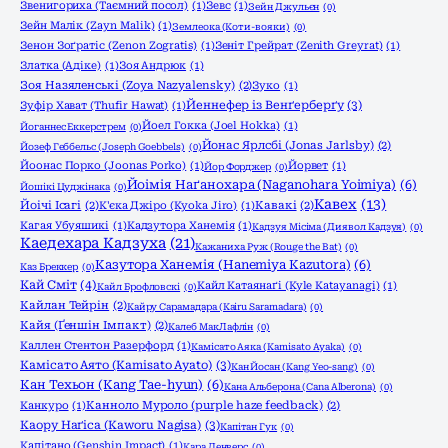
Звенигориха (Таємний посол)
(1)
Зевс
(1)
Зейн Джульєн
(0)
Зейн Малік (Zayn Malik)
(1)
Землеока (Коти-вояки)
(0)
Зенон Зоґратіс (Zenon Zogratis)
(1)
Зеніт Грейрат (Zenith Greyrat)
(1)
Златка (Адіке)
(1)
Зоя Андрюк
(1)
Зоя Назяленські (Zoya Nazyalensky)
(2)
Зуко
(1)
Йеннефер із Венґерберґу
(3)
Зуфір Хават (Thufir Hawat)
(1)
Йоел Гокка (Joel Hokka)
(1)
Йоганнес Еккерстрем
(0)
Йонас Ярлсбі (Jonas Jarlsby)
(2)
Йозеф Геббельс (Joseph Goebbels)
(0)
Йоонас Порко (Joonas Porko)
(1)
Йорвет
(1)
Йор Форджер
(0)
Йоімія Наґанохара (Naganohara Yoimiya)
(6)
Йошікі Цуджінака
(0)
Кавех
(13)
Йоічі Ісагі
(2)
К'єка Джіро (Kyoka Jiro)
(1)
Кавакі
(2)
Кагая Убуяшикі
(1)
Кадзутора Ханемія
(1)
Кадзуя Місіма (Диявол Кадзуя)
(0)
Каедехара Кадзуха
(21)
Кажаниха Руж (Rouge the Bat)
(0)
Казутора Ханемія (Hanemiya Kazutora)
(6)
Каз Бреккер
(0)
Кай Сміт
(4)
Кайл Катаянаґі (Kyle Katayanagi)
(1)
Кайл Брофловскі
(0)
Кайлан Тейрін
(2)
Кайру Сарамадара (Kairu Saramadara)
(0)
Кайя (Ґеншін Імпакт)
(2)
Калеб МакЛафлін
(0)
Каллен Стентон Разерфорд
(1)
Камісато Аяка (Kamisato Ayaka)
(0)
Камісато Аято (Kamisato Ayato)
(3)
Кан Йосан (Kang Yeo-sang)
(0)
Кан Техьон (Kang Tae-hyun)
(6)
Кана Альберона (Cana Alberona)
(0)
Канкуро
(1)
Канноло Муроло (purple haze feedback)
(2)
Каору Наґіса (Kaworu Nagisa)
(3)
Капітан Гук
(0)
Капітано (Genshin Impact)
(1)
Кара Денверс
(0)