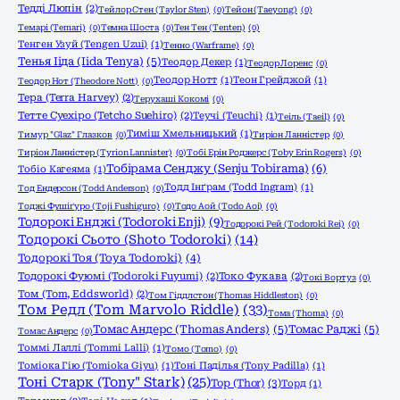
Тедді Люпін
(2)
Тейлор Стен (Taylor Sten)
(0)
Тейон (Taeyong)
(0)
Темарі (Temari)
(0)
Темна Шоста
(0)
Тен Тен (Tenten)
(0)
Тенген Узуй (Tengen Uzui)
(1)
Тенно (Warframe)
(0)
Тенья Ііда (Iida Tenya)
(5)
Теодор Декер
(1)
Теодор Лоренс
(0)
Теодор Нотт
(1)
Теон Грейджой
(1)
Теодор Нот (Theodore Nott)
(0)
Тера (Terra Harvey)
(2)
Терухаші Кокомі
(0)
Тетте Суехіро (Tetcho Suehiro)
(2)
Теучі (Teuchi)
(1)
Теіль (Taeil)
(0)
Тиміш Хмельницький
(1)
Тимур "Glaz" Глазков
(0)
Тиріон Ланністер
(0)
Тиріон Ланністер (Tyrion Lannister)
(0)
Тобі Ерін Роджерс (Toby Erin Rogers)
(0)
Тобірама Сенджу (Senju Tobirama)
(6)
Тобіо Кагеяма
(1)
Тодд Інґрам (Todd Ingram)
(1)
Тод Ендерсон (Todd Anderson)
(0)
Тоджі Фушіґуро (Toji Fushiguro)
(0)
Тодо Аой (Todo Aoi)
(0)
Тодорокі Енджі (Todoroki Enji)
(9)
Тодорокі Рей (Todoroki Rei)
(0)
Тодорокі Сьото (Shoto Todoroki)
(14)
Тодорокі Тоя (Toya Todoroki)
(4)
Тодорокі Фуюмі (Todoroki Fuyumi)
(2)
Токо Фукава
(2)
Токі Вортуз
(0)
Том (Tom, Eddsworld)
(2)
Том Гіддлстон (Thomas Hiddleston)
(0)
Том Редл (Tom Marvolo Riddle)
(33)
Тома (Thoma)
(0)
Томас Андерс (Thomas Anders)
(5)
Томас Раджі
(5)
Томас Андерс
(0)
Томмі Лаллі (Tommi Lalli)
(1)
Томо (Tomo)
(0)
Томіока Гію (Tomioka Giyu)
(1)
Тоні Паділья (Tony Padilla)
(1)
Тоні Старк (Tony" Stark)
(25)
Тор (Thor)
(3)
Торд
(1)