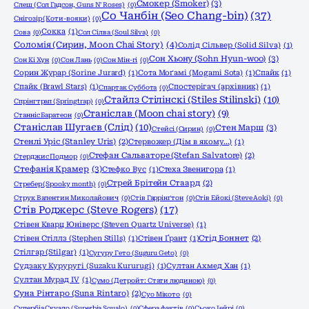
Смокер (Smoker)
(3)
Слеш (Сол Гадсон, Guns N' Roses)
(0)
Со Чанбін (Seo Chang-bin)
(37)
Снігозір (Коти-вояки)
(0)
Сокка
(1)
Сова
(0)
Сол Сілва (Soul Silva)
(0)
Соломія (Сирин, Moon Chai Story)
(4)
Солід Сільвер (Solid Silva)
(1)
Сон Хьону (Sohn Hyun-woo)
(3)
Сон Кі Хун
(0)
Сон Лань
(0)
Сон Мін-гі
(0)
Сорин Журар (Sorine Jurard)
(1)
Сота Моґамі (Mogami Sota)
(1)
Спайк
(1)
Спайк (Brawl Stars)
(1)
Спостерігач (архівник)
(1)
Спартак Суббота
(0)
Стайлз Стілінскі (Stiles Stilinski)
(10)
Спрінгтрап (Springtrap)
(0)
Станіслав (Moon chai story)
(9)
Станніс Баратеон
(0)
Станіслав Шугаєв (Слід)
(10)
Стен Марш
(3)
Стейсі (Сирин)
(0)
Стенлі Уріс (Stanley Uris)
(2)
Стервожер (Дім в якому…)
(1)
Стефан Сальваторе (Stefan Salvatore)
(2)
Стерджис Подмор
(0)
Стефанія Крамер
(3)
Стефко Вус
(1)
Стеха Звенигора
(1)
Стрей Брітейн Стаард
(2)
Стребер (Spooky month)
(0)
Струк Валентин Миколайович
(0)
Стів Гаррінґтон
(0)
Стів Ейокі (Steve Aoki)
(0)
Стів Роджерс (Steve Rogers)
(17)
Стівен Кварц Юніверс (Steven Quartz Universe)
(1)
Стівен Стіллз (Stephen Stills)
(1)
Стівен Ґрант
(1)
Стід Боннет
(2)
Стілгар (Stilgar)
(1)
Сугуру Гето (Suguru Geto)
(0)
Судзаку Куруругі (Suzaku Kururugi)
(1)
Султан Ахмед Хан
(1)
Султан Мурад IV
(1)
Сумо (Детройт: Стати людиною)
(0)
Суна Рінтаро (Suna Rintaro)
(2)
Суо Мікото
(0)
Супербіа Скуало (Superbia Squalo)
(0)
Сфера фактів
(0)
Сьоко Іейрі
(0)