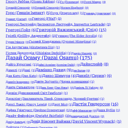
Глоссу Раббан (Glossu Rabban)
(1)
Го (Покемон)
(0)
Голлі Манро
(0)
Горацій Слизоріг
(0)
Горацій Слизоріг (Horace Slughorn)
(0)
Горо (Ґеншін Імпакт)
(5)
Гоук (Dragon age)
(1)
Гравець (гравчиня)
(0)
Грегорі (FNaF)
(2)
Гранат (Garnet)
(0)
Грегорі Лестрейд (Інспектор Лестрейд, Inspector Lestrade)
(2)
Григорій Важинський (Слід)
(15)
Грегорі Ґойл
(6)
Грілбі (Grillby, Андертейл)
(2)
Гунмар (The Elder Scrolls)
(1)
Гьомей Хімеджима (Gyomei Himejima)
(1)
Гурен Ічіносе
(0)
Гін Акутаґава (Akutagawa Gin)
(1)
Гіслен Дедорудія (Ghislaine Dedoldia)
(1)
Дааріо Нахаріс
(0)
Дазай Осаму (Dazai Osamu)
(175)
Дайнслейф
(8)
Дайго Курогамі
(1)
Дайкі Аоміне (Aomine Daiki)
(0)
Даміано Давид
(9)
Дамелі
(1)
Дамі
(1)
Дан Балан
(0)
Даниїл (Сирин)
(6)
Данзо Шимура
(4)
Дан Като (Dan Katо)
(1)
Данте Зоґратіс (Чорна конюшина)
(1)
Даниїл Іващенко
(0)
Данте Сальваторе
(1)
Дань Хенг (Dan Heng)
(0)
Даніель Лі Уайлдс
(0)
Дарвін (Дивовижний Світ Гамбола)
(1)
Дарклінг (Заклинатель Тіней, Олександр, Чорний Єретик)
(1)
Дастін Гендерсон
(16)
Дарсі Льюіс (Darcy Lewis)
(1)
Дарт Мол
(1)
Дафна Ґрінґрасс (Daphne Greengrass)
(1)
Даша Кубік
(1)
Дафф Маккаган
(0)
Двайт Фейрфілд (Dwight Fairfield)
(2)
Дванадцятий Доктор
(0)
Девід Вінсент Ваймак (David Vincent Wymack)
(5)
Девід Амальді
(0)
Дейдара
(1)
Дейенеріс Таргарієн
(0)