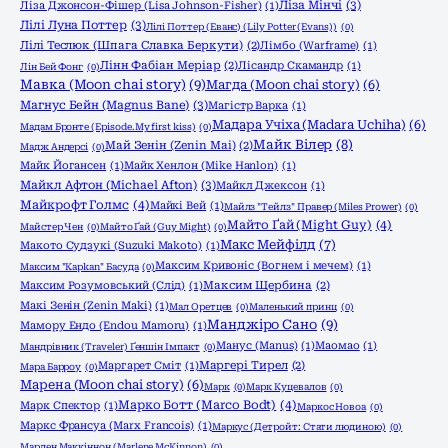
Ліза Мінчі
(3)
Ліза Джонсон-Фішер (Lisa Johnson-Fisher)
(1)
Лілі Луна Поттер
(3)
Лілі Поттер (Еванс) (Lily Potter (Evans))
(0)
Лілі Теслюк (Шпага Славка Беркути)
(2)
Лімбо (Warframe)
(1)
Лінн Фабіан Меріар
(2)
Лісандр Скамандр
(1)
Лін Бей Фонг
(0)
Мавка (Moon chai story)
(9)
Магда (Moon chai story)
(6)
Магнус Бейн (Magnus Bane)
(3)
Магістр Варка
(1)
Мадара Учіха (Madara Uchiha)
(6)
Мадам Бронте (Episode.My first kiss)
(0)
Майк Вілер
(8)
Май Зенін (Zenin Mai)
(2)
Мадж Андерсі
(0)
Майк Йогансен
(1)
Майк Хенлон (Mike Hanlon)
(1)
Майкл Афтон (Michael Afton)
(3)
Майкл Джексон
(1)
Майкрофт Голмс
(4)
Майкі Вей
(1)
Майлз "Тейлз" Правер (Miles Prower)
(0)
Майто Ґай (Might Guy)
(4)
Майстер Чен
(0)
Майто Ґай (Guy Might)
(0)
Макс Мейфілд
(7)
Макото Судзукі (Suzuki Makoto)
(1)
Максим Кривоніс (Вогнем і мечем)
(1)
Максим "Kapkan" Басуда
(0)
Максим Розумовський (Слід)
(1)
Максим Щербина
(2)
Макі Зенін (Zenin Maki)
(1)
Мал Оретцев
(0)
Маленький принц
(0)
Манджіро Сано
(9)
Мамору Ендо (Endou Mamoru)
(1)
Манус (Manus)
(1)
Маомао
(1)
Мандрівник (Traveler) Ґеншін Імпакт
(0)
Маргарет Сміт
(1)
Маргері Тирел
(2)
Мара Барроу
(0)
Марена (Moon chai story)
(6)
Марк
(0)
Марк Куцевалов
(0)
Марко Ботт (Marco Bodt)
(4)
Марк Спектор
(1)
Маркос Новоа
(0)
Маркс Франсуа (Marx Francois)
(1)
Маркус (Детройт: Стати людиною)
(0)
Марлен Маккіннон (Marlene McKinnon)
(0)