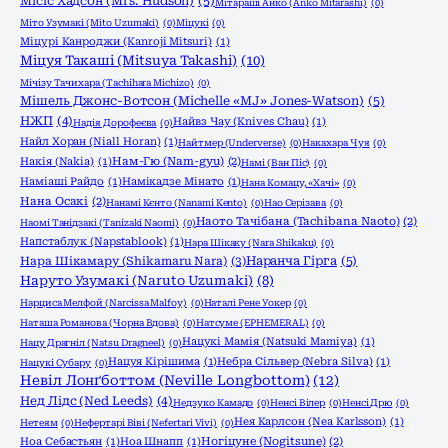
Місіс Хадсон (Mrs. Hudson)
(5)
Мітараші Анко (Anko Mitarashi)
(0)
Міто Узумакі (Mito Uzumaki)
(0)
Міцукі
(0)
Міцурі Канроджи (Kanroji Mitsuri)
(1)
Міцуя Такаші (Mitsuya Takashi)
(10)
Мічізу Тачихара (Tachihara Michizo)
(0)
Мішель Джонс-Вотсон (Michelle «MJ» Jones-Watson)
(5)
НЖП
(4)
Найвз Чау (Knives Chau)
(1)
Надія Дорофеєва
(0)
Найл Хоран (Niall Horan)
(1)
Найтмер (Underverse)
(0)
Накахара Чуя
(0)
Накія (Nakia)
(1)
Нам-Гю (Nam-gyu)
(2)
Намі (Ван Піс)
(0)
Наміаші Райдо
(1)
Намікадзе Мінато
(1)
Нана Комацу, «Хачі»
(0)
Нана Осакі
(2)
Нанамі Кєнто (Nanami Kento)
(0)
Нао Серізава
(0)
Наото Тачібана (Tachibana Naoto)
(2)
Наомі Танідзакі (Tanizaki Naomi)
(0)
Напстаблук (Napstablook)
(1)
Нара Шікаку (Nara Shikaku)
(0)
Нара Шікамару (Shikamaru Nara)
(3)
Наранча Гірга
(5)
Наруто Узумакі (Naruto Uzumaki)
(8)
Нарциса Мелфой (Narcissa Malfoy)
(0)
Наталі Рене Уокер
(0)
Наташа Романова (Чорна Вдова)
(0)
Натсуме (EPHEMERAL)
(0)
Нацукі Мамія (Natsuki Mamiya)
(1)
Нацу Драгніл (Natsu Dragneel)
(0)
Нацуя Кірішима
(1)
Небра Сільвер (Nebra Silva)
(1)
Нацукі Субару
(0)
Невіл Лонґботтом (Neville Longbottom)
(12)
Нед Лідс (Ned Leeds)
(4)
Недзуко Камадо
(0)
Ненсі Вілер
(0)
Ненсі Дрю
(0)
Нея Карлсон (Nea Karlsson)
(1)
Нетеям
(0)
Нефертарі Віві (Nefertari Vivi)
(0)
Ноа Себастьян
(1)
Ноа Шнапп
(1)
Ногіцуне (Nogitsune)
(2)