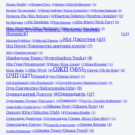
Ноель (Noelle)
(0)
Номер П'ять
(0)
Номи (Little Nightmares)
(0)
Норма (Ти зможеш)
(0)
Норн Грейрат (Norun Gureiratto)
(0)
Норіакі Какьоін
(0)
Ньютон Ґейзлер (Newton Geiszler)
(3)
Нохара Рін (Rin Nohara)
(2)
Нє Хвайсан
(2)
Нік Ф'юрі (Nick Fury)
(2)
Нє Міндзюе
(0)
Нік Маслов
(0)
Ніко Моіланен (Niko Moilanen)
(1)
Ніко Сасакі (Niko Sasaki)
(0)
Ніколас Естебан Хеммік (Nicholas Esteban
Hemmick)
(13)
Ніл Джостен
(43)
Ніколас Руффіло
(0)
Ніколаї Ланцов
(0)
Ніл Перрі (Товариство мертвих поетів)
(7)
Нілу (Genshin Impact)
(0)
Німфадора Тонкс (Nymphadora Tonks)
(8)
Нін Гуан (Ningguang)
(3)
Ніна (Nina Jones)
(1)
Ніна Вільямс
(1)
ОЖП
(365)
Нія (Nya)
(4)
Ніна Зенік
(1)
О Сехун (Oh Se Hun)
(2)
ОЧП
(127)
Обанай Ігуро (Obanai Iguro)
(1)
Обі-Ван Кенобі (Obi-Wan Kenobi)
(0)
Огурі Мусітаро (Mushitaro Oguri)
(0)
Ода Сакуноске (Sakunosuke Oda)
(8)
Одинадцять
(17)
Одинадцятий Доктор
(8)
Ожинозір
(1)
Одноразник (Лоракс (The Lorax))
(0)
Оз (Oz, Ozvaldo Hrafnavins)
(0)
Ойкава Тору (Oikawa Toru)
(4)
Озакі Койо (Ozaki Koyo)
(0)
Оккоцу Юта (Okkotsu Utah)
(4)
Октавія Блейк
(1)
Олександр Дмитрієв
(1)
Олександра (Сирин, Moon Chai Story)
(1)
Олена Бєлова
(3)
Олександра Гонтар
(2)
Олексій Арестович
(0)
Оленна Тірел (Olenna Tyrell)
(3)
Олена Зеленська
(0)