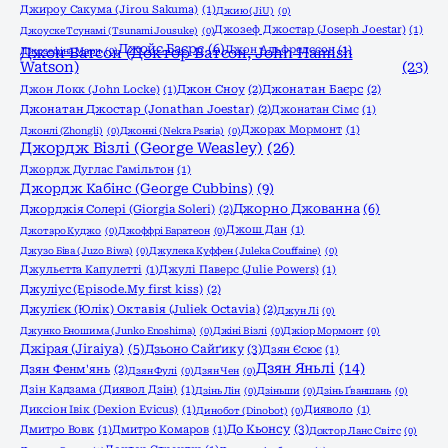
Джироу Сакума (Jirou Sakuma)
(1)
Джию (JiU)
(0)
Джозеф Джостар (Joseph Joestar)
(1)
Джоyске Тсунамі (Tsunami Jousuke)
(0)
Джойс Баєрс
(6)
Джон Альфредссон
(1)
Джозефіна Марч
Джон Ватсон (Доктор Ватсон, John Hamish
(0)
Watson)
(23)
Джон Локк (John Locke)
(1)
Джон Сноу
(2)
Джонатан Баєрс
(2)
Джонатан Джостар (Jonathan Joestar)
(2)
Джонатан Сімс
(1)
Джорах Мормонт
(1)
Джонлі (Zhongli)
(0)
Джонні (Nekra Psaria)
(0)
Джордж Візлі (George Weasley)
(26)
Джордж Дуглас Гамільтон
(1)
Джордж Кабінс (George Cubbins)
(9)
Джорно Джованна
(6)
Джорджія Солері (Giorgia Soleri)
(2)
Джош Дан
(1)
Джотаро Куджо
(0)
Джоффрі Баратеон
(0)
Джузо Біва (Juzo Biwa)
(0)
Джулека Куффен (Juleka Couffaine)
(0)
Джульєтта Капулетті
(1)
Джулі Паверс (Julie Powers)
(1)
Джуліус (Episode.My first kiss)
(2)
Джулієк (Юлік) Октавія (Juliek Octavia)
(2)
Джун Лі
(0)
Джунко Еношима (Junko Enoshima)
(0)
Джіні Візлі
(0)
Джіор Мормонт
(0)
Джірая (Jiraiya)
(5)
Дзьоно Сайґику
(3)
Дзян Єсює
(1)
Дзян Яньлі
(14)
Дзян Фенм'янь
(2)
Дзян Фулі
(0)
Дзян Чен
(0)
Дзін Кадзама (Диявол Дзін)
(1)
Дзінь Лін
(0)
Дзіньши
(0)
Дзінь Ґваншань
(0)
Диксіон Івік (Dexion Evicus)
(1)
Дияволо
(1)
Динобот (Dinobot)
(0)
До Кьонсу
(3)
Дмитро Вовк
(1)
Дмитро Комаров
(1)
Доктор Ланс Світс
(0)