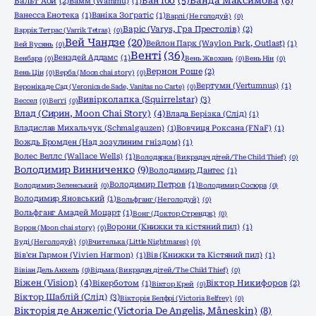
Ванда Максимова
(8)
Ван Їбо
(5)
Вальт Аой
(2)
Вамм (Wammu)
(1)
Ванесса Енотека
(1)
Ваніка Зоґратіс
(1)
Варлі (Не голодуй)
(0)
Варіс (Varys, Гра Престолів)
(2)
Варрік Тетрас (Varrik Tetras)
(0)
Вей Чандзе
(20)
Вейлон Парк (Waylon Park, Outlast)
(1)
Вей Вусянь
(0)
Венті
(36)
Венздей Аддамс
(1)
Венбара
(0)
Вень Жвохань
(0)
Вень Нін
(0)
Вернон Роше
(2)
Вень Цін
(0)
Верба (Moon chai story)
(0)
Вертумн (Vertumnus)
(1)
Вероніка де Сад (Veronica de Sade, Vanitas no Carte)
(0)
Вивірколапка (Squirrelstar)
(3)
Вессел
(0)
Веґґі
(0)
Влад (Сирин, Moon Chai Story)
(4)
Влада Берізка (Слід)
(1)
Владислав Михальчук (Schmalgauzen)
(1)
Вовчиця Роксана (FNaF)
(1)
Вождь Бромден (Над зозулиним гніздом)
(1)
Волес Веллс (Wallace Wells)
(1)
Володарка (Викрадач дітей/The Child Thief)
(0)
Володимир Винниченко
(9)
Володимир Дантес
(1)
Володимир Петров
(1)
Володимир Зеленський
(0)
Володимир Сосюра
(0)
Володимир Яновський
(1)
Вольфганг (Не голодуй)
(0)
Вольфганг Амадей Моцарт
(1)
Вонг (Доктор Стрендж)
(0)
Ворони (Книжки та кістяний пил)
(1)
Ворон (Moon chai story)
(0)
Вуді (Не голодуй)
(0)
Вчителька (Little Nightmares)
(0)
Вів'єн Гармон (Vivien Harmon)
(1)
Вів (Книжки та Кістяний пил)
(1)
Вівіан Дель Анхель
(0)
Відьма (Викрадач дітей/The Child Thief)
(0)
Віжен (Vision)
(4)
Вікерботом
(1)
Віктор Никифоров
(2)
Віктор Крей
(0)
Віктор Шаблій (Слід)
(3)
Вікторія Белфрі (Victoria Belfrey)
(0)
Вікторія де Анжеліс (Victoria De Angelis, Måneskin)
(8)