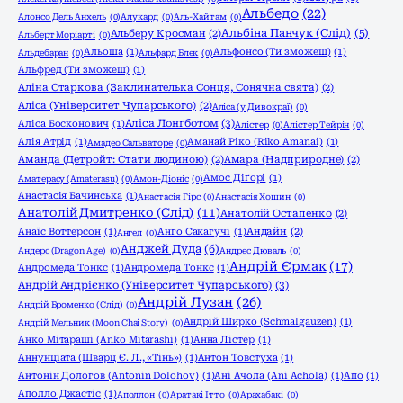
Альбедо
(22)
Алонсо Дель Анхель
(0)
Алукард
(0)
Аль-Хайтам
(0)
Альбіна Панчук (Слід)
(5)
Альберу Кросман
(2)
Альберт Моріарті
(0)
Альоша
(1)
Альфонсо (Ти зможеш)
(1)
Альдебаран
(0)
Альфард Блек
(0)
Альфред (Ти зможеш)
(1)
Аліна Старкова (Заклинателька Сонця, Сонячна свята)
(2)
Аліса (Університет Чупарського)
(2)
Аліса (у Дивокраї)
(0)
Аліса Лонґботом
(3)
Аліса Босконович
(1)
Алістер
(0)
Алістер Тейрін
(0)
Алія Атрід
(1)
Аманай Ріко (Riko Amanai)
(1)
Амадео Сальваторе
(0)
Аманда (Детройт: Стати людиною)
(2)
Амара (Надприродне)
(2)
Амос Діґорі
(1)
Аматерасу (Amaterasu)
(0)
Амон-Діоніс
(0)
Анастасія Бачинська
(1)
Анастасія Гірс
(0)
Анастасія Хошин
(0)
Анатолій Дмитренко (Слід)
(11)
Анатолій Остапенко
(2)
Анаїс Воттерсон
(1)
Анго Сакагучі
(1)
Андайн
(2)
Ангел
(0)
Анджей Дуда
(6)
Андерс (Dragon Age)
(0)
Андрес Дюваль
(0)
Андрій Єрмак
(17)
Андромеда Тонкс
(1)
Андромеда Тонкс
(1)
Андрій Андрієнко (Університет Чупарського)
(3)
Андрій Лузан
(26)
Андрій Броменко (Слід)
(0)
Андрій Ширко (Schmalgauzen)
(1)
Андрій Мельник (Moon Chai Story)
(0)
Анко Мітараші (Anko Mitarashi)
(1)
Анна Лістер
(1)
Аннунціата (Шварц Є. Л., «Тінь»)
(1)
Антон Товстуха
(1)
Антонін Дологов (Antonin Dolohov)
(1)
Ані Ачола (Ani Achola)
(1)
Апо
(1)
Аполло Джастіс
(1)
Аполлон
(0)
Аратакі Ітто
(0)
Арахабакі
(0)