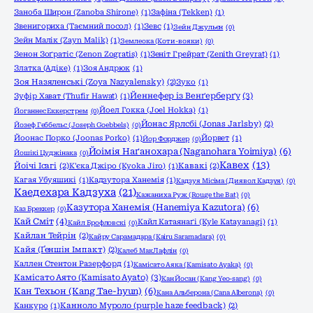
Заноба Широн (Zanoba Shirone)
(1)
Зафіна (Tekken)
(1)
Звенигориха (Таємний посол)
(1)
Зевс
(1)
Зейн Джульєн
(0)
Зейн Малік (Zayn Malik)
(1)
Землеока (Коти-вояки)
(0)
Зенон Зоґратіс (Zenon Zogratis)
(1)
Зеніт Грейрат (Zenith Greyrat)
(1)
Златка (Адіке)
(1)
Зоя Андрюк
(1)
Зоя Назяленські (Zoya Nazyalensky)
(2)
Зуко
(1)
Йеннефер із Венґерберґу
(3)
Зуфір Хават (Thufir Hawat)
(1)
Йоел Гокка (Joel Hokka)
(1)
Йоганнес Еккерстрем
(0)
Йонас Ярлсбі (Jonas Jarlsby)
(2)
Йозеф Геббельс (Joseph Goebbels)
(0)
Йоонас Порко (Joonas Porko)
(1)
Йорвет
(1)
Йор Форджер
(0)
Йоімія Наґанохара (Naganohara Yoimiya)
(6)
Йошікі Цуджінака
(0)
Кавех
(13)
Йоічі Ісагі
(2)
К'єка Джіро (Kyoka Jiro)
(1)
Кавакі
(2)
Кагая Убуяшикі
(1)
Кадзутора Ханемія
(1)
Кадзуя Місіма (Диявол Кадзуя)
(0)
Каедехара Кадзуха
(21)
Кажаниха Руж (Rouge the Bat)
(0)
Казутора Ханемія (Hanemiya Kazutora)
(6)
Каз Бреккер
(0)
Кай Сміт
(4)
Кайл Катаянаґі (Kyle Katayanagi)
(1)
Кайл Брофловскі
(0)
Кайлан Тейрін
(2)
Кайру Сарамадара (Kairu Saramadara)
(0)
Кайя (Ґеншін Імпакт)
(2)
Калеб МакЛафлін
(0)
Каллен Стентон Разерфорд
(1)
Камісато Аяка (Kamisato Ayaka)
(0)
Камісато Аято (Kamisato Ayato)
(3)
Кан Йосан (Kang Yeo-sang)
(0)
Кан Техьон (Kang Tae-hyun)
(6)
Кана Альберона (Cana Alberona)
(0)
Канкуро
(1)
Канноло Муроло (purple haze feedback)
(2)