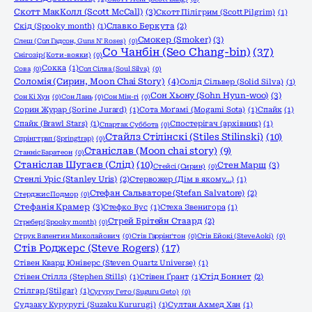
Скотт МакКолл (Scott McCall)
(3)
Скотт Пілігрим (Scott Pilgrim)
(1)
Скід (Spooky month)
(1)
Славко Беркута
(2)
Смокер (Smoker)
(3)
Слеш (Сол Гадсон, Guns N' Roses)
(0)
Со Чанбін (Seo Chang-bin)
(37)
Снігозір (Коти-вояки)
(0)
Сокка
(1)
Сова
(0)
Сол Сілва (Soul Silva)
(0)
Соломія (Сирин, Moon Chai Story)
(4)
Солід Сільвер (Solid Silva)
(1)
Сон Хьону (Sohn Hyun-woo)
(3)
Сон Кі Хун
(0)
Сон Лань
(0)
Сон Мін-гі
(0)
Сорин Журар (Sorine Jurard)
(1)
Сота Моґамі (Mogami Sota)
(1)
Спайк
(1)
Спайк (Brawl Stars)
(1)
Спостерігач (архівник)
(1)
Спартак Суббота
(0)
Стайлз Стілінскі (Stiles Stilinski)
(10)
Спрінгтрап (Springtrap)
(0)
Станіслав (Moon chai story)
(9)
Станніс Баратеон
(0)
Станіслав Шугаєв (Слід)
(10)
Стен Марш
(3)
Стейсі (Сирин)
(0)
Стенлі Уріс (Stanley Uris)
(2)
Стервожер (Дім в якому…)
(1)
Стефан Сальваторе (Stefan Salvatore)
(2)
Стерджис Подмор
(0)
Стефанія Крамер
(3)
Стефко Вус
(1)
Стеха Звенигора
(1)
Стрей Брітейн Стаард
(2)
Стребер (Spooky month)
(0)
Струк Валентин Миколайович
(0)
Стів Гаррінґтон
(0)
Стів Ейокі (Steve Aoki)
(0)
Стів Роджерс (Steve Rogers)
(17)
Стівен Кварц Юніверс (Steven Quartz Universe)
(1)
Стівен Стіллз (Stephen Stills)
(1)
Стівен Ґрант
(1)
Стід Боннет
(2)
Стілгар (Stilgar)
(1)
Сугуру Гето (Suguru Geto)
(0)
Судзаку Куруругі (Suzaku Kururugi)
(1)
Султан Ахмед Хан
(1)