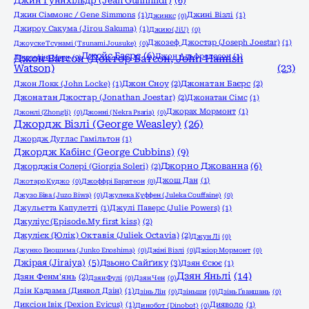
Джин Гуннхільдр (Jean Gunnhildr)
(6)
Джин Сіммонс / Gene Simmons
(1)
Джині Візлі
(1)
Джинкс
(0)
Джироу Сакума (Jirou Sakuma)
(1)
Джию (JiU)
(0)
Джозеф Джостар (Joseph Joestar)
(1)
Джоyске Тсунамі (Tsunami Jousuke)
(0)
Джойс Баєрс
(6)
Джон Альфредссон
(1)
Джозефіна Марч
Джон Ватсон (Доктор Ватсон, John Hamish
(0)
Watson)
(23)
Джон Локк (John Locke)
(1)
Джон Сноу
(2)
Джонатан Баєрс
(2)
Джонатан Джостар (Jonathan Joestar)
(2)
Джонатан Сімс
(1)
Джорах Мормонт
(1)
Джонлі (Zhongli)
(0)
Джонні (Nekra Psaria)
(0)
Джордж Візлі (George Weasley)
(26)
Джордж Дуглас Гамільтон
(1)
Джордж Кабінс (George Cubbins)
(9)
Джорно Джованна
(6)
Джорджія Солері (Giorgia Soleri)
(2)
Джош Дан
(1)
Джотаро Куджо
(0)
Джоффрі Баратеон
(0)
Джузо Біва (Juzo Biwa)
(0)
Джулека Куффен (Juleka Couffaine)
(0)
Джульєтта Капулетті
(1)
Джулі Паверс (Julie Powers)
(1)
Джуліус (Episode.My first kiss)
(2)
Джулієк (Юлік) Октавія (Juliek Octavia)
(2)
Джун Лі
(0)
Джунко Еношима (Junko Enoshima)
(0)
Джіні Візлі
(0)
Джіор Мормонт
(0)
Джірая (Jiraiya)
(5)
Дзьоно Сайґику
(3)
Дзян Єсює
(1)
Дзян Яньлі
(14)
Дзян Фенм'янь
(2)
Дзян Фулі
(0)
Дзян Чен
(0)
Дзін Кадзама (Диявол Дзін)
(1)
Дзінь Лін
(0)
Дзіньши
(0)
Дзінь Ґваншань
(0)
Диксіон Івік (Dexion Evicus)
(1)
Дияволо
(1)
Динобот (Dinobot)
(0)