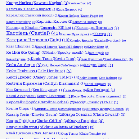
Каору Наґіса (Kaworu Nagisa)
(3)
Капітан Гук
(0)
Капітано (Genshin Impact)
(1)
Кара Денверс
(0)
Карамлик (Таємний посол)
(1)
Карен Пейдж (Karen Page)
(0)
Карлайл Каллен
(2)
Карл Гайзенберг
(0)
Кароліна Ноірет
(0)
Кассандра Кілліан (Cassandra Killian)
(1)
Кассандра Пентаґаст
(1)
Кастіель (Castiel)
(41)
Катара
(1)
Касіан (Прах зірок)
(0)
Катерина Червона (Слід)
(10)
Катнісс Евердін (Katniss Everdeen)
(0)
Катя Щаслива
(1)
Кацукі Бакуго (Katsuki Bakugo)
(0)
Квілл Кіпс
(0)
Ке Цин (Ke Quing)
(3)
Кевін (Spooky month)
(1)
Кевін Дей
(0)
Кевін Трен (Kevin Tran)
(3)
Кевін Ердаль
(0)
Кей Цукішіма (Tsukishima Kei)
(0)
Кейа Альберіх
(5)
Кейдж (Cage)
(1)
Кейд Йегер (Cade Yeager)
(0)
Кейл Генітьюз (Cale Henituse)
(5)
Кейсі Джонс (Casey Jones, TMNT)
(4)
Кейт Бішоп (Kate Bishop)
(0)
Кейтлін Кірамман (Caitlyn Kiramman)
(3)
Келлі Олдрич
(0)
Кен Катаянаґі (Ken Katayanagi)
(1)
Кен Рюґоджі
(1)
Кен Мідорі
(0)
Кенні Аккерман (Kenny Ackerman)
(1)
Кера (Детройт: Стати людиною)
(0)
Керолайн Форбс (Caroline Forbes)
(2)
Кессіді (Cassidy) FNaF
(1)
Кетлін Старк
(1)
Кирило Липко (Schmalgauzen)
(0)
Кйораку Шунсуй Созоса
(0)
Клара Освальд (Clara Oswald)
(3)
Клавір Гевін (Klavier Gavin)
(2)
Клаус Гарґрівз
(4)
Кларк Гріффін (Clarke Griffin)
(2)
Клаус Майклсон (Niklaus «Klaus» Mikaelson)
(2)
Клей Дженсен (Clay Jensen)
(1)
Клер Темпл (Claire Temple)
(0)