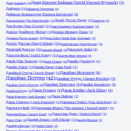
Девід Вінсент Ваймак (David Vincent Wymack)
(5)
Девід Амальді
(0)
Дейдара
(1)
Дейенеріс Таргарієн
(0)
Деймон Сальваторе (Damon Salvatore)
(2)
Делфі Діґорі (Редл)
(1)
Дексион Івік (The Elder Scrolls)
(0)
Деметра
(0)
Ден Купер (Dan Cooper)
(1)
Денкі Камінарі (Kaminari Denki)
(0)
Деніел Драйберг (Філін)
(1)
Дервіш-Мехмед Паша
(1)
Деревко (Коти-вояки)
(0)
Дерек Хейл (Derek Hale, Вовченя)
(0)
Деріл Діксон (Daryl Dixon)
(3)
Десептикони (Decepticons)
(0)
Десятий Доктор
(2)
Джаспер Хейл
(2)
Джаспер Фахей
(0)
Джастін Фолі (Justin Foley)
(1)
Джастін Фінч-Флечлі
(0)
Джей (Пак Чонсон)
(1)
Джейк (Дасквуд)
(1)
Джей Уолкер
(0)
Джейк Локлі
(1)
Джейк Парк (Jake Park)
(1)
Джеймс Моріарті
(6)
Джейкоб Стоун (Jacob Stone)
(1)
Джеймс Поттер
(42)
Джеймс Роудс (James Rhodes)
(3)
Джеймі Ланістер
(3)
Джейн Аркенсоу
(2)
Джеймс Сіріус Поттер
(0)
Джек Гочнер
(3)
Джек Кляйн (Jack Kline)
(4)
Джейсон Тодд
(0)
Джек Найрас
(1)
Джек Краузер (Jack Krauser)
(0)
Джек Спарроу (Jack Sparrow)
(1)
Джемма Стайлс (One direction)
(1)
Джерард Вей
(2)
Джеремая Фішер (The summer I turned pretty)
(1)
Джессіка Девіс (Jessica Davis)
(1)
Джеремі Нокс (Jeremy Knox)
(0)
Джефф Аткінс (Jeff Atkins)
(1)
Джет Стар
(0)
Джефф Вбивця
(0)
Джеффрі Фаулер
(0)
Джим Гопер
(0)