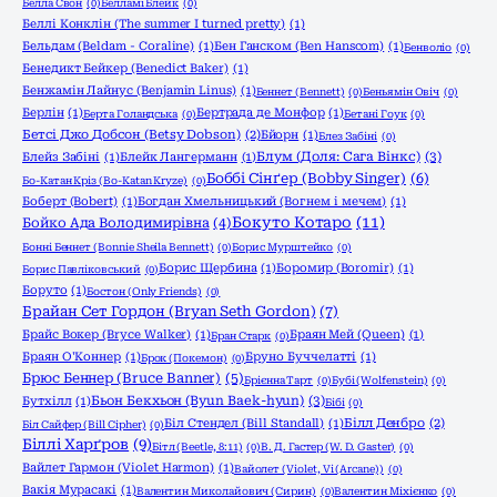
Белла Свон
(0)
Белламі Блейк
(0)
Беллі Конклін (The summer I turned pretty)
(1)
Бельдам (Beldam - Coraline)
(1)
Бен Ганском (Ben Hanscom)
(1)
Бенволіо
(0)
Бенедикт Бейкер (Benedict Baker)
(1)
Бенжамін Лайнус (Benjamin Linus)
(1)
Беннет (Bennett)
(0)
Беньямін Овіч
(0)
Берлін
(1)
Бертрада де Монфор
(1)
Берта Голандська
(0)
Бетані Гоук
(0)
Бетсі Джо Добсон (Betsy Dobson)
(2)
Бйорн
(1)
Блез Забіні
(0)
Блум (Доля: Сага Вінкс)
(3)
Блейз Забіні
(1)
Блейк Лангерманн
(1)
Боббі Сінґер (Bobby Singer)
(6)
Бо-Катан Кріз (Bo-Katan Kryze)
(0)
Боберт (Bobert)
(1)
Богдан Хмельницький (Вогнем і мечем)
(1)
Бокуто Котаро
(11)
Бойко Ада Володимирівна
(4)
Бонні Беннет (Bonnie Sheila Bennett)
(0)
Борис Мурштейко
(0)
Борис Щербина
(1)
Боромир (Boromir)
(1)
Борис Павліковський
(0)
Боруто
(1)
Бостон (Only Friends)
(0)
Брайан Сет Гордон (Bryan Seth Gordon)
(7)
Брайс Вокер (Bryce Walker)
(1)
Браян Мей (Queen)
(1)
Бран Старк
(0)
Браян О'Коннер
(1)
Бруно Буччелатті
(1)
Брок (Покемон)
(0)
Брюс Беннер (Bruce Banner)
(5)
Брієнна Тарт
(0)
Бубі (Wolfenstein)
(0)
Бьон Бекхьон (Byun Baek-hyun)
(3)
Бутхілл
(1)
Бібі
(0)
Біл Стендел (Bill Standall)
(1)
Білл Денбро
(2)
Біл Сайфер (Bill Cipher)
(0)
Біллі Харґров
(9)
Бітл (Beetle, 8:11)
(0)
В. Д. Гастер (W. D. Gaster)
(0)
Вайлет Гармон (Violet Harmon)
(1)
Вайолет (Violet, Vi (Arcane))
(0)
Вакія Мурасакі
(1)
Валентин Миколайович (Сирин)
(0)
Валентин Міхієнко
(0)