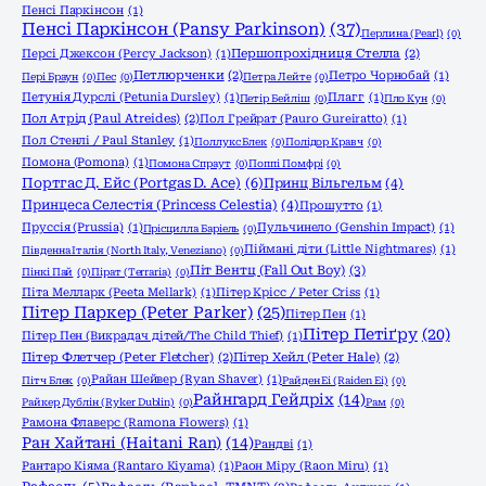
Пенсі Паркінсон
(1)
Пенсі Паркінсон (Pansy Parkinson)
(37)
Перлина (Pearl)
(0)
Персі Джексон (Percy Jackson)
(1)
Першопрохідниця Стелла
(2)
Петлюрченки
(2)
Петро Чорнобай
(1)
Пері Браун
(0)
Пес
(0)
Петра Лейте
(0)
Петунія Дурслі (Petunia Dursley)
(1)
Плагг
(1)
Петір Бейліш
(0)
Пло Кун
(0)
Пол Атрід (Paul Atreides)
(2)
Пол Грейрат (Pauro Gureiratto)
(1)
Пол Стенлі / Paul Stanley
(1)
Поллукс Блек
(0)
Полідор Кравч
(0)
Помона (Pomona)
(1)
Помона Спраут
(0)
Поппі Помфрі
(0)
Портгас Д. Ейс (Portgas D. Ace)
(6)
Принц Вільгельм
(4)
Принцеса Селестія (Princess Celestia)
(4)
Прошутто
(1)
Пруссія (Prussia)
(1)
Пульчинело (Genshin Impact)
(1)
Прісцилла Баріель
(0)
Піймані діти (Little Nightmares)
(1)
Південна Італія (North Italy, Veneziano)
(0)
Піт Вентц (Fall Out Boy)
(3)
Пінкі Пай
(0)
Пірат (Terraria)
(0)
Піта Мелларк (Peeta Mellark)
(1)
Пітер Крісс / Peter Criss
(1)
Пітер Паркер (Peter Parker)
(25)
Пітер Пен
(1)
Пітер Петіґру
(20)
Пітер Пен (Викрадач дітей/The Child Thief)
(1)
Пітер Флетчер (Peter Fletcher)
(2)
Пітер Хейл (Peter Hale)
(2)
Райан Шейвер (Ryan Shaver)
(1)
Пітч Блек
(0)
Райден Еі (Raiden Ei)
(0)
Райнгард Гейдріх
(14)
Райкер Дублін (Ryker Dublin)
(0)
Рам
(0)
Рамона Флаверс (Ramona Flowers)
(1)
Ран Хайтані (Haitani Ran)
(14)
Рандві
(1)
Рантаро Кіяма (Rantaro Kiyama)
(1)
Раон Міру (Raon Miru)
(1)