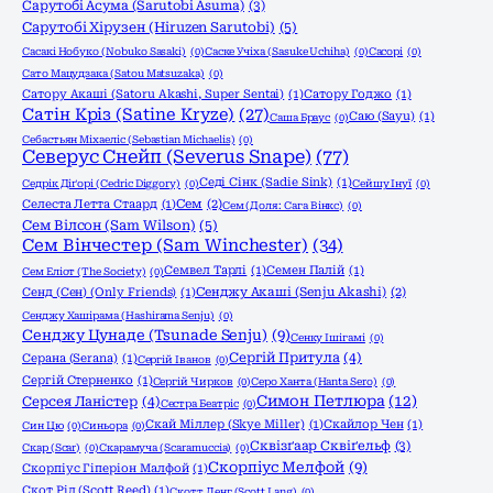
Сарутобі Асума (Sarutobi Asuma)
(3)
Сарутобі Хірузен (Hiruzen Sarutobi)
(5)
Сасакі Нобуко (Nobuko Sasaki)
(0)
Саске Учіха (Sasuke Uchiha)
(0)
Сасорі
(0)
Сато Мацудзака (Satou Matsuzaka)
(0)
Сатору Акаші (Satoru Akashi, Super Sentai)
(1)
Сатору Годжо
(1)
Сатін Кріз (Satine Kryze)
(27)
Саю (Sayu)
(1)
Саша Браус
(0)
Себастьян Міхаеліс (Sebastian Michaelis)
(0)
Северус Снейп (Severus Snape)
(77)
Седі Сінк (Sadie Sink)
(1)
Седрік Діґорі (Cedric Diggory)
(0)
Сейшу Інуї
(0)
Селеста Летта Стаард
(1)
Сем
(2)
Сем (Доля: Сага Вінкс)
(0)
Сем Вілсон (Sam Wilson)
(5)
Сем Вінчестер (Sam Winchester)
(34)
Семвел Тарлі
(1)
Семен Палій
(1)
Сем Еліот (The Society)
(0)
Сенд (Сен) (Only Friends)
(1)
Сенджу Акаші (Senju Akashi)
(2)
Сенджу Хашірама (Hashirama Senju)
(0)
Сенджу Цунаде (Tsunade Senju)
(9)
Сенку Ішігамі
(0)
Сергій Притула
(4)
Серана (Serana)
(1)
Сергій Іванов
(0)
Сергій Стерненко
(1)
Сергій Чирков
(0)
Серо Ханта (Hanta Sero)
(0)
Симон Петлюра
(12)
Серсея Ланістер
(4)
Сестра Беатріс
(0)
Скай Міллер (Skye Miller)
(1)
Скайлор Чен
(1)
Син Цю
(0)
Синьора
(0)
Сквізґаар Сквіґельф
(3)
Скар (Scar)
(0)
Скарамуча (Scaramuccia)
(0)
Скорпіус Мелфой
(9)
Скорпіус Гіперіон Малфой
(1)
Скот Рід (Scott Reed)
(1)
Скотт Ленг (Scott Lang)
(0)