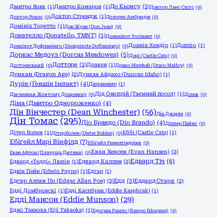
До Кьонсу
(3)
Дмитро Вовк
(1)
Дмитро Комаров
(1)
Доктор Ланс Світс
(0)
Доктор Стрендж
(1)
Доктор Рокзо
(0)
Долорес Амбридж
(0)
Домінік Торетто
(1)
Дон Жуан (Don Juan)
(0)
Донателло (Donatello, TMNT)
(3)
Донккіхот Росінант
(0)
Доннік Хендір
(1)
Доппіо
(1)
Донкіхот Дофламінго (Donquixote Doflamingo)
(0)
Доркас Медоуз (Dorcas Meadowes)
(5)
Дорі (Castle Cats)
(0)
Дотторе
(3)
Дракен
(1)
Достоєвський
(0)
Драко Мелфой (Draco Malfoy)
(0)
Дункан (Dragon Age)
(2)
Дункан Айдахо (Duncan Idaho)
(1)
Дурін (Ґеншін Імпакт)
(4)
Дюрневир
(1)
Дід Онопрій (Таємний посол)
(1)
Дівчинка в Жовтому Дощовику
(0)
Ділюк
(0)
Діма (Дмитро Однороженко)
(4)
Дін Вінчестер (Dean Winchester)
(56)
Дін Джарін
(0)
Дін Томас
(295)
Діо Брандо (Dio Brando)
(4)
Діппер Пайнс
(0)
Дітер Болен
(1)
Еббі (Castle Cats)
(1)
Дітер Болен (Dieter Bohlen)
(0)
Ебіґейл Марі Вінфілд
(7)
Ебіґейл Ремелтіндрінк
(0)
Еван Хенсен (Evan Hansen)
(2)
Еван Афтон (Плачуща Дитина)
(0)
Едвард Тіч
(6)
Едвард «Тедді» Люпін
(1)
Едвард Каллен
(2)
Едвін Пейн (Edwin Payne)
(1)
Едгар
(1)
Едд
(3)
Едгар Аллан По (Edgar Allan Poe)
(2)
Еддард Старк
(2)
Едді Домбровскі
(1)
Едді Каспбрак (Eddie Kaspbrak)
(1)
Едді Мансон (Eddie Munson)
(29)
Еджі Такаока (Eiji Takaoka)
(1)
Едогава Рампо (Rampo Edogawa)
(0)