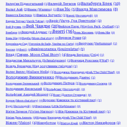
Вальбурга Блек
(10)
Валер'ян Підмогильний
(1)
Валерій Легасов
(2)
Ванда Максимова
(8)
Ван Їбо
(5)
Вальт Аой
(2)
Вамм (Wammu)
(1)
Ванесса Енотека
(1)
Ваніка Зоґратіс
(1)
Варлі (Не голодуй)
(0)
Варіс (Varys, Гра Престолів)
(2)
Варрік Тетрас (Varrik Tetras)
(0)
Вей Чандзе
(20)
Вейлон Парк (Waylon Park, Outlast)
(1)
Вей Вусянь
(0)
Венті
(36)
Венздей Аддамс
(1)
Венбара
(0)
Вень Жвохань
(0)
Вень Нін
(0)
Вернон Роше
(2)
Вень Цін
(0)
Верба (Moon chai story)
(0)
Вертумн (Vertumnus)
(1)
Вероніка де Сад (Veronica de Sade, Vanitas no Carte)
(0)
Вивірколапка (Squirrelstar)
(3)
Вессел
(0)
Веґґі
(0)
Влад (Сирин, Moon Chai Story)
(4)
Влада Берізка (Слід)
(1)
Владислав Михальчук (Schmalgauzen)
(1)
Вовчиця Роксана (FNaF)
(1)
Вождь Бромден (Над зозулиним гніздом)
(1)
Волес Веллс (Wallace Wells)
(1)
Володарка (Викрадач дітей/The Child Thief)
(0)
Володимир Винниченко
(9)
Володимир Дантес
(1)
Володимир Петров
(1)
Володимир Зеленський
(0)
Володимир Сосюра
(0)
Володимир Яновський
(1)
Вольфганг (Не голодуй)
(0)
Вольфганг Амадей Моцарт
(1)
Вонг (Доктор Стрендж)
(0)
Ворони (Книжки та кістяний пил)
(1)
Ворон (Moon chai story)
(0)
Вуді (Не голодуй)
(0)
Вчителька (Little Nightmares)
(0)
Вів'єн Гармон (Vivien Harmon)
(1)
Вів (Книжки та Кістяний пил)
(1)
Вівіан Дель Анхель
(0)
Відьма (Викрадач дітей/The Child Thief)
(0)
Віжен (Vision)
(4)
Вікерботом
(1)
Віктор Никифоров
(2)
Віктор Крей
(0)