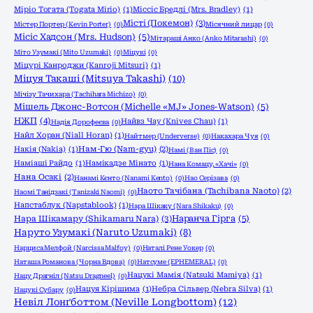
Міріо Тогата (Togata Mirio)
(1)
Міссіс Бредлі (Mrs. Bradley)
(1)
Місті (Покемон)
(3)
Містер Портер (Kevin Porter)
(0)
Місячний лицар
(0)
Місіс Хадсон (Mrs. Hudson)
(5)
Мітараші Анко (Anko Mitarashi)
(0)
Міто Узумакі (Mito Uzumaki)
(0)
Міцукі
(0)
Міцурі Канроджи (Kanroji Mitsuri)
(1)
Міцуя Такаші (Mitsuya Takashi)
(10)
Мічізу Тачихара (Tachihara Michizo)
(0)
Мішель Джонс-Вотсон (Michelle «MJ» Jones-Watson)
(5)
НЖП
(4)
Найвз Чау (Knives Chau)
(1)
Надія Дорофеєва
(0)
Найл Хоран (Niall Horan)
(1)
Найтмер (Underverse)
(0)
Накахара Чуя
(0)
Накія (Nakia)
(1)
Нам-Гю (Nam-gyu)
(2)
Намі (Ван Піс)
(0)
Наміаші Райдо
(1)
Намікадзе Мінато
(1)
Нана Комацу, «Хачі»
(0)
Нана Осакі
(2)
Нанамі Кєнто (Nanami Kento)
(0)
Нао Серізава
(0)
Наото Тачібана (Tachibana Naoto)
(2)
Наомі Танідзакі (Tanizaki Naomi)
(0)
Напстаблук (Napstablook)
(1)
Нара Шікаку (Nara Shikaku)
(0)
Нара Шікамару (Shikamaru Nara)
(3)
Наранча Гірга
(5)
Наруто Узумакі (Naruto Uzumaki)
(8)
Нарциса Мелфой (Narcissa Malfoy)
(0)
Наталі Рене Уокер
(0)
Наташа Романова (Чорна Вдова)
(0)
Натсуме (EPHEMERAL)
(0)
Нацукі Мамія (Natsuki Mamiya)
(1)
Нацу Драгніл (Natsu Dragneel)
(0)
Нацуя Кірішима
(1)
Небра Сільвер (Nebra Silva)
(1)
Нацукі Субару
(0)
Невіл Лонґботтом (Neville Longbottom)
(12)