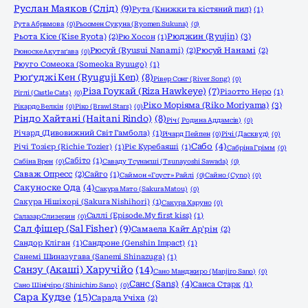
Руслан Маяков (Слід)
(9)
Рута (Книжки та кістяний пил)
(1)
Рута Абрамова
(0)
Рьоомен Сукуна (Ryomen Sukuna)
(0)
Рюджин (Ryujin)
(3)
Рьота Кісе (Kise Ryota)
(2)
Рю Хосон
(1)
Рюсуй (Ryusui Nanami)
(2)
Рюсуй Нанамі
(2)
Рюноске Акутаґава
(0)
Рюуго Сомеока (Someoka Ryuugo)
(1)
Рюґуджі Кен (Ryuguji Ken)
(8)
Рівер Сонг (River Song)
(0)
Різа Гоукай (Riza Hawkeye)
(7)
Різотто Неро
(1)
Ріглі (Castle Cats)
(0)
Ріко Моріяма (Riko Moriyama)
(3)
Рікардо Велкін
(0)
Ріко (Brawl Stars)
(0)
Ріндо Хайтані (Haitani Rindo)
(8)
Річ ( Родина Аддамсів)
(0)
Річард (Дивовижний Світ Гамбола)
(1)
Річард Пейпен
(0)
Річі (Дасквуд)
(0)
Сабо
(4)
Річі Тозієр (Richie Tozier)
(1)
Ріє Куребаяші
(1)
Сабріна Грімм
(0)
Сабіто
(1)
Сабіна Врен
(0)
Саваду Тсунаєші (Tsunayoshi Sawada)
(0)
Саваж Опресс
(2)
Сайго
(1)
Саймон «Гоуст» Райлі
(0)
Сайно (Cyno)
(0)
Сакуноске Ода
(4)
Сакура Мато (Sakura Matou)
(0)
Сакура Нішіхорі (Sakura Nishihori)
(1)
Сакура Харуно
(0)
Саллі (Episode.My first kiss)
(1)
Салазар Слизерин
(0)
Сал фішер (Sal Fisher)
(9)
Самаела Кайт Ар'рін
(2)
Сандор Кліган
(1)
Сандроне (Genshin Impact)
(1)
Санемі Шиназугава (Sanemi Shinazuga)
(1)
Санзу (Акаші) Харучійо
(14)
Сано Манджиро (Manjiro Sano)
(0)
Санс (Sans)
(4)
Санса Старк
(1)
Сано Шінічіро (Shinichiro Sano)
(0)
Сара Кудзе
(15)
Сарада Учіха
(2)