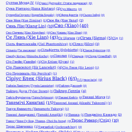
Султан Мурад IV
(1)
Сумо (Детройт: Стати людиною)
(0)
Суна Рінтаро (Suna Rintaro)
(2)
Суо Мікото
(0)
Супербіа Скуало (Superbia Squalo)
(0)
Сфера фактів
(0)
Сьоко Іейрі
(0)
Сюе Мен (Xue Ziming)
(1)
Сюе Ян (Xue Yang)
(2)
Сяо (Xiao)
(40)
Сянь Лін (Xiang Lin)
(10)
Сяо Сінчень (Xiao Xingchen)
(0)
Сяо Чжань (Xiao Zhan)
(0)
Сє Лянь (Xie Lian)
(43)
Сігма (Sigma)
(5)
Сє Цінчен
(1)
Сід
(1)
Сіель Фантомхайв (Ciel Phantomhive)
(1)
Сілко (Silco)
(2)
Сільфіетта (Sylphiette)
(1)
Сільвіо (Ти зможеш)
(0)
Сімон Ерікссон
(0)
Сінолап
(1)
Сінобу Котьо (Shinobu Kocho)
(0)
Сінцьов
(0)
Сіора (Greedfall)
(0)
Сір Гвейн (Ґавейн)
(1)
Сір Еліан (Elyan)
(1)
Сір Ланселот (Sir Lancelot)
(4)
Сір Леон (Sir Leon)
(1)
Сір Персиваль (Sir Percival)
(1)
Сіріус Блек (Sirius Black)
(63)
Т/І (твоє ім'я)
(0)
Тайвін Ланістер (Tywin Lannister)
(0)
Тайлер Джозеф
(0)
Тайлер Ґелпін
(4)
Тайлер Доун (Tyler Down)
(1)
Такаші Міцуя
(1)
Тайґа Фудзімура (Taiga Fujimura)
(0)
Такамі Кейґо
(0)
Такемічі Ханаґакі
(15)
Такеомі Акаші (Akashi Takeomi)
(1)
Такуя Ямамото (Yamamoto Takuya)
(1)
Тамакі Амаджикі (Tamaki Amajiki)
(1)
Танака
(1)
Танджіро Камадо
(2)
Тарас Римар (Слід)
(10)
Танос (Чхве Су Бон, Thanos, Choi Su-bong)
(0)
Тарас Шевченко
(1)
Тарганбой (Cockroach boy)
(0)