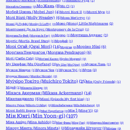
Михайло Матюхін (Schmalgauzen)
(1)
Михайло Рудь
(1)
Мо Жань
(8)
Мо Сі
(1)
Михайль Семенко
(0)
Мобей Цзюнь (Mobei Jun)
(4)
Моллі Візлі ІІ
(1)
Моллі Мун
(1)
Молі Візлі (Molly Weasley)
(6)
Мона Меґістус
(1)
Моно (Mono) Little Nightmares
(2)
Монкі Ді Луффі (Monky D. Luffy)
(0)
Монтгомері Де ла Крус (Montgomery de la Cruz)
(1)
Мортиша Аддамс
(3)
Морро
(1)
Моргана Ле Фей (Morgan le Fay)
(0)
Мортіс (Mortis, Brawl Stars)
(1)
Морфей
(1)
Морі Оґай (Ogai Mori)
(14)
Моріно Ібікі
(6)
Моріган
(0)
Морґана Пендраґон (Morgana Pendragon)
(6)
Моті (Castle Cats)
(1)
Моґамі Кьоко (Kyoko Mogami)
(0)
Му Цинфан (Mu Qingfang)
(2)
Мужон Лань
(1)
Му Цін (Mu Qing)
(0)
Мужон Мендзе
(1)
Мужон Чен
(1)
Мужон Чуі
(1)
Муза
(2)
Мурдок Ніккалс (Murdoc Niccals)
(0)
Муічіро Токіто (Muichiro Tokito)
(25)
Мів (Only Friends)
(1)
Мідей
(1)
Мікаела Шиндо
(0)
Мікаса Акерман (Mikasa Ackermann)
(14)
Мікеланджело
(6)
Міккі (Episode.My first kiss)
(1)
Мікото Учіха (Mikoto Uchiha)
(0)
Міла Бабичева (Mila Babicheva)
(0)
Міллі Боббі Браун
(1)
Мін Ї (Ming Yi)
(2)
Мімі Перлбатон
(0)
Мін Юнгі (Min Yoon-gi)
(107)
Міна Ашідо (Mina Ashido)
(3)
Мінг Фань (Ming Fan)
(0)
Мінерва Макґонеґел
(0)
Мінору Мінета (Minoru Mineta)
(2)
Міраджейн Штраусс
(2)
Міріам
(0)