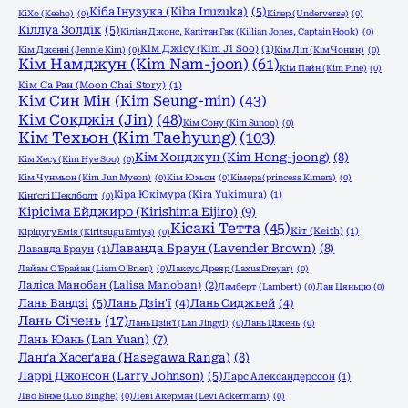
Кіба Інузука (Kiba Inuzuka)
(5)
КіХо (Keeho)
(0)
Кілер (Underverse)
(0)
Кіллуа Золдік
(5)
Кіліан Джонс, Капітан Гак (Killian Jones, Captain Hook)
(0)
Кім Джісу (Kim Ji Soo)
(1)
Кім Дженні (Jennie Kim)
(0)
Кім Ліп (Кім Чонин)
(0)
Кім Намджун (Kim Nam-joon)
(61)
Кім Пайн (Kim Pine)
(0)
Кім Са Ран (Moon Chai Story)
(1)
Кім Син Мін (Kim Seung-min)
(43)
Кім Сокджін (Jin)
(48)
Кім Сону (Kim Sunoo)
(0)
Кім Техьон (Kim Taehyung)
(103)
Кім Хонджун (Kim Hong-joong)
(8)
Кім Хесу (Kim Hye Soo)
(0)
Кім Чунмьон (Kim Jun Myeon)
(0)
Кім Юхьон
(0)
Кімера (princess Kimera)
(0)
Кіра Юкімура (Kira Yukimura)
(1)
Кінґслі Шеклболт
(0)
Кірісіма Ейджиро (Kirishima Eijiro)
(9)
Кісакі Тетта
(45)
Кіт (Keith)
(1)
Кіріцугу Емія (Kiritsugu Emiya)
(0)
Лаванда Браун (Lavender Brown)
(8)
Лаванда Браун
(1)
Лайам О'Брайан (Liam O'Brien)
(0)
Лаксус Дреяр (Laxus Dreyar)
(0)
Лаліса Манобан (Lalisa Manoban)
(2)
Ламберт (Lambert)
(0)
Лан Цяньцю
(0)
Лань Вандзі
(5)
Лань Дзін'ї
(4)
Лань Сиджвей
(4)
Лань Січень
(17)
Лань Цзін'ї (Lan Jingyi)
(0)
Лань Ціжень
(0)
Лань Юань (Lan Yuan)
(7)
Ланґа Хасеґава (Hasegawa Ranga)
(8)
Ларрі Джонсон (Larry Johnson)
(5)
Ларс Александерссон
(1)
Лво Бінхе (Luo Binghe)
(0)
Леві Акерман (Levi Ackermann)
(0)