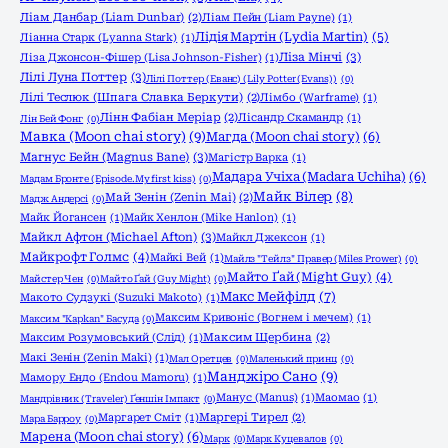
Ліам Данбар (Liam Dunbar)
(2)
Ліам Пейн (Liam Payne)
(1)
Лідія Мартін (Lydia Martin)
(5)
Ліанна Старк (Lyanna Stark)
(1)
Ліза Мінчі
(3)
Ліза Джонсон-Фішер (Lisa Johnson-Fisher)
(1)
Лілі Луна Поттер
(3)
Лілі Поттер (Еванс) (Lily Potter (Evans))
(0)
Лілі Теслюк (Шпага Славка Беркути)
(2)
Лімбо (Warframe)
(1)
Лінн Фабіан Меріар
(2)
Лісандр Скамандр
(1)
Лін Бей Фонг
(0)
Мавка (Moon chai story)
(9)
Магда (Moon chai story)
(6)
Магнус Бейн (Magnus Bane)
(3)
Магістр Варка
(1)
Мадара Учіха (Madara Uchiha)
(6)
Мадам Бронте (Episode.My first kiss)
(0)
Майк Вілер
(8)
Май Зенін (Zenin Mai)
(2)
Мадж Андерсі
(0)
Майк Йогансен
(1)
Майк Хенлон (Mike Hanlon)
(1)
Майкл Афтон (Michael Afton)
(3)
Майкл Джексон
(1)
Майкрофт Голмс
(4)
Майкі Вей
(1)
Майлз "Тейлз" Правер (Miles Prower)
(0)
Майто Ґай (Might Guy)
(4)
Майстер Чен
(0)
Майто Ґай (Guy Might)
(0)
Макс Мейфілд
(7)
Макото Судзукі (Suzuki Makoto)
(1)
Максим Кривоніс (Вогнем і мечем)
(1)
Максим "Kapkan" Басуда
(0)
Максим Розумовський (Слід)
(1)
Максим Щербина
(2)
Макі Зенін (Zenin Maki)
(1)
Мал Оретцев
(0)
Маленький принц
(0)
Манджіро Сано
(9)
Мамору Ендо (Endou Mamoru)
(1)
Манус (Manus)
(1)
Маомао
(1)
Мандрівник (Traveler) Ґеншін Імпакт
(0)
Маргарет Сміт
(1)
Маргері Тирел
(2)
Мара Барроу
(0)
Марена (Moon chai story)
(6)
Марк
(0)
Марк Куцевалов
(0)