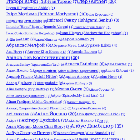
Ітадорі Юджі
(18)
Ітер (Aether)
(20)
Ітан Торкіо
(7)
Іцука Шідо(Itsuka Shido)
(1)
Ічіро Моріяма (Ichirou Moriyama)
(10)
Ічіґо Куросакі
(0)
Ішіґамі Сенку (Ishigami Senku)
(8)
Ішіда Урю (Uryu Ishida)
(0)
Іґнасіо "Начо" Варґа (Ignacio Varga)
(1)
Іґніс Еміліуш Стаард
(0)
Їжак Шедоу (Shadow the Hedgehog)
(1)
Їжак Сонік (Sonic the Hedgehog)
(0)
Аанг
(2)
Аарон Хочнер
(2)
А-Цін
(0)
Аарон Міньярд
(0)
Абраксас Мелфой
(8)
Абураме Шіно
(4)
Абураме Мута
(1)
Ава Нотт
(1)
Август Кіра Клевер 13
(1)
Авелін Валлен
(1)
Авінов Лев Костянтинович
(20)
Агнета Емілівна
(6)
Адам Гонтьє
(1)
Агацума Зеніцу (Agatsuma Zen'itsu)
(0)
Адам Джонс
(1)
Адачі Кійоші
(1)
Адам Мілліґан (Adam Milligan, Supernatural)
(0)
Адольф Гітлер (Adolf Hitler)
(2)
Адріан Агрест
(2)
Адріан Нотт
(1)
Азгор Дріїмур
(1)
Азирафаїл
(2)
Азріель Дріїмур
(0)
Айзава Сьота
(7)
Айві Белфрі (Ivy Belfrey)
(1)
Айзен Соуске
(0)
Айріс (Episode.My first kiss)
(1)
Айнз Оал Гоун (Момонга)
(0)
Айша Грейрат (Aisha Gureiratto)
(1)
Акааші Кейджі
(0)
Аккарді Флорентіно (Accardi Florentino)
(0)
Акутаґава Рюноске
(0)
Акіко Йосано
(20)
Акі Хаякава
(2)
Акіо Фудоу (Fudou Akio)
(1)
Акітеру Цукішіма
(7)
Акіра
(1)
Акіхіко Накано
(1)
Ал
(0)
Албус Дамблдор
(35)
Алан (Сирин, Moon Chai Story)
(3)
Албус Северус Поттер
(5)
Алекс Стендел (Alex Standall)
(1)
Алерія Тірелл
(1)
Аллура
(1)
Алексі Каунісвесі (Aleksi Matias Kaunisvesi)
(0)