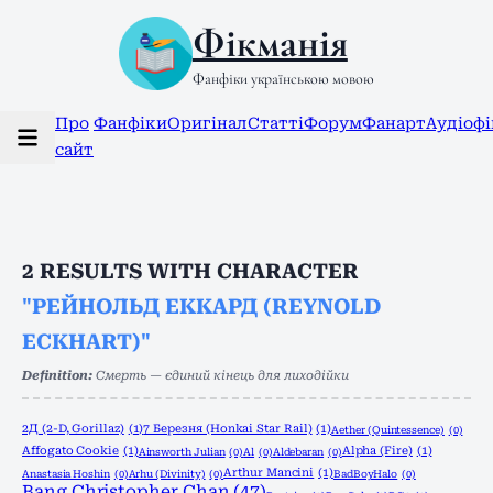
Фікманія
Фанфіки українською мовою
Про
Фанфіки
Оригінал
Статті
Форум
Фанарт
Аудіоф
сайт
2
RESULTS WITH CHARACTER
"РЕЙНОЛЬД ЕККАРД (REYNOLD
ECKHART)"
Definition:
Смерть — єдиний кінець для лиходійки
2Д (2-D, Gorillaz)
(1)
7 Березня (Honkai Star Rail)
(1)
Aether (Quintessence)
(0)
Affogato Cookie
(1)
Alpha (Fire)
(1)
Ainsworth Julian
(0)
Al
(0)
Aldebaran
(0)
Arthur Mancini
(1)
Anastasia Hoshin
(0)
Arhu (Divinity)
(0)
BadBoyHalo
(0)
Bang Christopher Chan
(47)