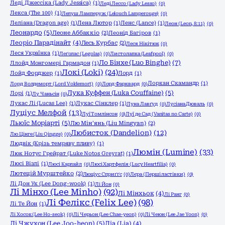
Леді Джессіка (Lady Jessica)
(1)
Леді Лессо (Lady Lesso)
(0)
Лекса (The 100)
(1)
Лелуш Ламперуж (Lelouch Lamperouge)
(0)
Леліана (Dragon age)
(1)
Лена Лютор
(1)
Ленс (Lance)
(1)
Леон (Leon, 8:11)
(0)
Леонардо
(5)
Леоне Аббаккіо
(2)
Леонід Багіров
(1)
Леоріо Парадінайт
(4)
Лесь Курбас
(2)
Леся Нікітюк
(0)
Леся Українка
(1)
Леґолас (Legolas)
(0)
Листолапка (Leafpool)
(0)
Ло Бінхе (Luo Binghe)
(7)
Ллойд Монгомері Гармадон
(1)
Локі (Loki)
(24)
Лойд Форджер
(1)
Лорд
(1)
Лоркан Скамандр
(1)
Лорд Волдеморт (Lord Voldemort)
(0)
Лорд Фарквард
(0)
Лука Куффен (Luka Couffaine)
(5)
Лорі
(1)
Лу Чаньсін
(0)
Лукас Лі (Lucas Lee)
(1)
Лукас Сінклер
(1)
Луна Лавґуд
(0)
Лусіана Дюваль
(0)
Луціус Мелфой
(13)
Луї Томлінсон
(0)
Луї де Сад (Vanitas no Carte)
(0)
Льюїс Моріарті
(5)
Лю Мін'янь (Liu Mingyan)
(2)
Любисток (Dandelion)
(12)
Лю Цінге (Liu Qingge)
(0)
Людвік (Крізь темряву пливу)
(1)
Люмін (Lumine)
(33)
Люк Нотус Грейрат (Luke Notos Greyrat)
(1)
Люсі Візлі
(1)
Люсі Карлайл
(0)
Люсі Хартфелія (Lucy Heartfilia)
(0)
Лютецій Мурштейко
(2)
Люціус Сприґґс
(0)
Лєра (Перші ластівки)
(0)
Лі Дон Ук (Lee Dong-wook)
(1)
Лі Йон
(0)
Лі Мінхо (Lee Minho)
(92)
Лі Мінхьок
(4)
Лі Ранг
(0)
Лі Фелікс (Felix Lee)
(98)
Лі Те Йон
(1)
Лі Хосок (Lee Ho-seok)
(0)
Лі Черьон (Lee Chae-yeon)
(0)
Лі Чеюн (Lee Jae Yoon)
(0)
Лі Чжухон (Lee Joo-heon)
(5)
Ліа (Lia)
(4)