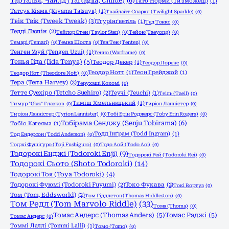
Тарталья, Чайлд (Tartaglia, Childe)
(6)
Тато Норми (Ти зможеш)
(1)
Татсуя Кіяма (Kiyama Tatsuya)
(1)
Твайлайт Спаркл (Twilight Sparkle)
(0)
Твік Твік (Tweek Tweak)
(3)
Тгурінґветіль
(1)
Тед Тонкс
(0)
Тедді Люпін
(2)
Тейлор Стен (Taylor Sten)
(0)
Тейон (Taeyong)
(0)
Темарі (Temari)
(0)
Темна Шоста
(0)
Тен Тен (Tenten)
(0)
Тенген Узуй (Tengen Uzui)
(1)
Тенно (Warframe)
(0)
Тенья Ііда (Iida Tenya)
(5)
Теодор Декер
(1)
Теодор Лоренс
(0)
Теодор Нотт
(1)
Теон Грейджой
(1)
Теодор Нот (Theodore Nott)
(0)
Тера (Terra Harvey)
(2)
Терухаші Кокомі
(0)
Тетте Суехіро (Tetcho Suehiro)
(2)
Теучі (Teuchi)
(1)
Теіль (Taeil)
(0)
Тиміш Хмельницький
(1)
Тимур "Glaz" Глазков
(0)
Тиріон Ланністер
(0)
Тиріон Ланністер (Tyrion Lannister)
(0)
Тобі Ерін Роджерс (Toby Erin Rogers)
(0)
Тобірама Сенджу (Senju Tobirama)
(6)
Тобіо Кагеяма
(1)
Тодд Інґрам (Todd Ingram)
(1)
Тод Ендерсон (Todd Anderson)
(0)
Тоджі Фушіґуро (Toji Fushiguro)
(0)
Тодо Аой (Todo Aoi)
(0)
Тодорокі Енджі (Todoroki Enji)
(9)
Тодорокі Рей (Todoroki Rei)
(0)
Тодорокі Сьото (Shoto Todoroki)
(14)
Тодорокі Тоя (Toya Todoroki)
(4)
Тодорокі Фуюмі (Todoroki Fuyumi)
(2)
Токо Фукава
(2)
Токі Вортуз
(0)
Том (Tom, Eddsworld)
(2)
Том Гіддлстон (Thomas Hiddleston)
(0)
Том Редл (Tom Marvolo Riddle)
(33)
Тома (Thoma)
(0)
Томас Андерс (Thomas Anders)
(5)
Томас Раджі
(5)
Томас Андерс
(0)
Томмі Лаллі (Tommi Lalli)
(1)
Томо (Tomo)
(0)