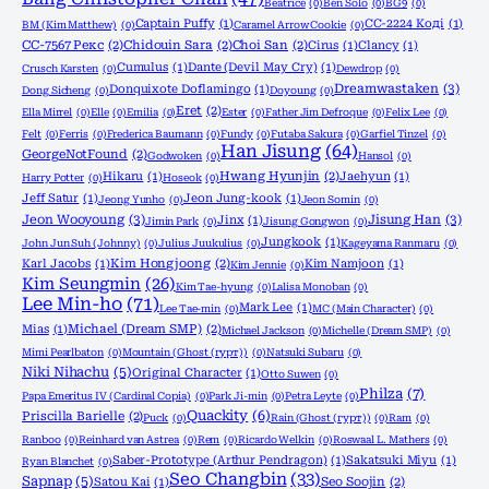
Beatrice
(0)
Ben Solo
(0)
BG9
(0)
Captain Puffy
(1)
CC-2224 Коді
(1)
BM (Kim Matthew)
(0)
Caramel Arrow Cookie
(0)
CC-7567 Рекс
(2)
Chidouin Sara
(2)
Choi San
(2)
Cirus
(1)
Clancy
(1)
Cumulus
(1)
Dante (Devil May Cry)
(1)
Crusch Karsten
(0)
Dewdrop
(0)
Dreamwastaken
(3)
Donquixote Doflamingo
(1)
Dong Sicheng
(0)
Doyoung
(0)
Eret
(2)
Ella Mirrel
(0)
Elle
(0)
Emilia
(0)
Ester
(0)
Father Jim Defroque
(0)
Felix Lee
(0)
Felt
(0)
Ferris
(0)
Frederica Baumann
(0)
Fundy
(0)
Futaba Sakura
(0)
Garfiel Tinzel
(0)
Han Jisung
(64)
GeorgeNotFound
(2)
Godwoken
(0)
Hansol
(0)
Hikaru
(1)
Hwang Hyunjin
(2)
Jaehyun
(1)
Harry Potter
(0)
Hoseok
(0)
Jeff Satur
(1)
Jeon Jung-kook
(1)
Jeong Yunho
(0)
Jeon Somin
(0)
Jeon Wooyoung
(3)
Jisung Han
(3)
Jinx
(1)
Jimin Park
(0)
Jisung Gongwon
(0)
Jungkook
(1)
John Jun Suh (Johnny)
(0)
Julius Juukulius
(0)
Kageyama Ranmaru
(0)
Karl Jacobs
(1)
Kim Hongjoong
(2)
Kim Namjoon
(1)
Kim Jennie
(0)
Kim Seungmin
(26)
Kim Tae-hyung
(0)
Lalisa Monoban
(0)
Lee Min-ho
(71)
Mark Lee
(1)
Lee Tae-min
(0)
MC (Main Character)
(0)
Mias
(1)
Michael (Dream SMP)
(2)
Michael Jackson
(0)
Michelle (Dream SMP)
(0)
Mimi Pearlbaton
(0)
Mountain (Ghost (гурт))
(0)
Natsuki Subaru
(0)
Niki Nihachu
(5)
Original Character
(1)
Otto Suwen
(0)
Philza
(7)
Papa Emeritus IV (Cardinal Copia)
(0)
Park Ji-min
(0)
Petra Leyte
(0)
Quackity
(6)
Priscilla Barielle
(2)
Puck
(0)
Rain (Ghost (гурт))
(0)
Ram
(0)
Ranboo
(0)
Reinhard van Astrea
(0)
Rem
(0)
Ricardo Welkin
(0)
Roswaal L. Mathers
(0)
Saber-Prototype (Arthur Pendragon)
(1)
Sakatsuki Miyu
(1)
Ryan Blanchet
(0)
Seo Changbin
(33)
Sapnap
(5)
Satou Kai
(1)
Seo Soojin
(2)