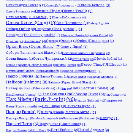
Олена Бєлова
(3)
Олександра Гонтар
(2)
Олексій Арестович
(0)
Оленна Тірел (Olenna Tyrell)
(3)
Олена Зеленська
(0)
Оллі Матела (Olli Matela)
(1)
Ольга Кобилянська
(0)
Ольга Косач (Слід)
(19)
Оля Полякова
(3)
Олівер Вуд
(0)
Олівер Сайкс
(2)
Оператор (The Operator))
(1)
Оповідач (The Stanley parable)
(1)
Оптімус Прайм (Optimus Prime)
(0)
Орстед (Orsted)
(1)
Оріон (Прах зірок)
(1)
Орочімару (Orochimaru)
(0)
Оріон Блек (Orion Black)
(7)
Осаму Дазай
(1)
Осборн (Звільнити цю Відьму)
(1)
Основний жіночий персонаж
(0)
Остап Вишня
(1)
Остап Чупарський
(2)
Офелія Забіні
(1)
Отто Сувен
(0)
П'єтро (Тінь, Є.Л.Шварц)
(1)
Очако Урарака (Ochaco Uraraka)
(0)
П'єро (Pierro)
(0)
П'єтро Максимофф (Pietro Maximoff)
(0)
Павло Скоропадський
(0)
Павло Тичина
(5)
Павло Тичина
(1)
Падма Патіл
(0)
Падме Амідала
(0)
Паймон (Paimon)
(8)
Пайпер (Piper, Brawl Stars)
(1)
Пак (Сестри Грімм)
(4)
Пайтер де Вріз (Piter de Vries)
(1)
Пак
(0)
Пак Сонхва (Park Seong Hwa)
(6)
Пак Джисон (Jisung)
(0)
Пак Сонхун
(0)
Пак Чімін (Park Ji-min)
(76)
Паккун (Pakkun)
(0)
Палермо
(0)
Пан Лицар
(1)
Панакота Фуґо
(1)
Памп (Spooky month)
(0)
Панда (Panda)
(9)
Панда (Panda, Магічна битва)
(1)
Папірус
(1)
Пандора Лавгуд (Pandora Lovegood)
(0)
Панталоне (Pantalone)
(0)
Парваті Патіл
(5)
Партурнакс (Paarthurnax)
(1)
Паті Пойзон
(2)
Паґслі Аддамс
(2)
Патрік Стамп (Fall Out Boy)
(0)