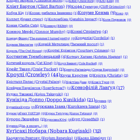
Клодет Морель (Claudette Morel)
(1)
Клое (Chlöe Rice)
(0)
Клі (Klee)
(0)
Клінт Бартон (Clint Barton)
(9)
Кліфф Гремуар (Cliff Grimoire)
(1)
Козуме Кенма
(9)
Кобра Кід
(1)
Козак-рибалка Іваненко
(1)
Коко
(0)
Коллет (бравл старс)
(1)
Коломбіна (Genshin Impact)
(1)
Коля Перваков
(0)
Конан (Castle Cats)
(1)
Коннор (RK800)
(0)
Конні Спрінґер
(4)
Коннор Мерфі (Connor Murphy)
(2)
Корделія (Cordelia)
(1)
Конрад Фішер (The summer I turned pretty)
(0)
Корній Метелиця (Таємний посол)
(1)
Кормак Маклаґен
(0)
Кортні Крімсон (Courtney Crimsen)
(1)
Король (The Owl House)
(0)
Костянтин Трембовецький
(4)
Котецу Хагане (Kotetsu Hagane)
(1)
Котячий король (Cat King)
(1)
Коул Баккет (Cole Bucket)
(0)
Крейг Такер (Craig Tucker)
(3)
Крепус Раґнвіндр (Crepus Ragnvindr)
(0)
Кроулі (Crowley)
(44)
Круш Карстен
(2)
Кріста (Christa)
(2)
Крісталл Пелас (Crystal Palace)
(1)
Крістіна Даае
(0)
Ксав'є Троп
(0)
Ксенофілій Лавґуд
(17)
Ксейден Паркінсон (Лонгботом?)
(1)
Куджо Такаюкі (Kujou Takayuki)
(1)
Кунікіда Доппо (Doppo Kunikida)
(21)
Курама
(0)
Курокава Ізана (Kurokawa Izana)
(5)
Курапіка Курта
(0)
Курон (об'єкт Y0XT39)
(0)
Куроо Тетсуро (Kuroo Tetsuro)
(0)
Куроро Люцифер
(2)
Курт (Greedfall)
(1)
Куросава Юічі
(0)
Куряка (Дім, в якому…)
(0)
Куґісакі Нобара (Nobara Kugisaki)
(32)
Кьоджуро Ренгоку (Kyojuro Rengoku)
(1)
Кьоко Шимідзу
(1)