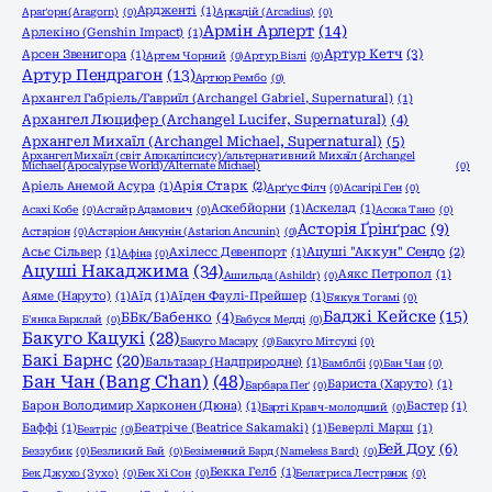
Ардженті
(1)
Араґорн (Aragorn)
(0)
Аркадій (Arcadius)
(0)
Армін Арлерт
(14)
Арлекіно (Genshin Impact)
(1)
Артур Кетч
(3)
Арсен Звенигора
(1)
Артем Чорний
(0)
Артур Візлі
(0)
Артур Пендрагон
(13)
Артюр Рембо
(0)
Архангел Габріель/Гавриїл (Archangel Gabriel, Supernatural)
(1)
Архангел Люцифер (Archangel Lucifer, Supernatural)
(4)
Архангел Михаїл (Archangel Michael, Supernatural)
(5)
Архангел Михаїл (світ Апокаліпсису)/альтернативний Михаїл (Archangel
Michael (Apocalypse World)/Alternate Michael)
(0)
Аріель Анемой Асура
(1)
Арія Старк
(2)
Арґус Філч
(0)
Асагірі Ген
(0)
Аскебйорни
(1)
Аскелад
(1)
Асахі Кобе
(0)
Асгайр Адамович
(0)
Асока Тано
(0)
Асторія Ґрінґрас
(9)
Астаріон
(0)
Астаріон Анкунін (Astarion Ancunin)
(0)
Асьє Сільвер
(1)
Ахілесс Девенпорт
(1)
Ацуші "Аккун" Сендо
(2)
Афіна
(0)
Ацуші Накаджима
(34)
Аякс Петропол
(1)
Ашильда (Ashildr)
(0)
Аяме (Наруто)
(1)
Аїд
(1)
Аїден Фаулі-Прейшер
(1)
Б'якуя Тогамі
(0)
Баджі Кейске
(15)
ББк/Бабенко
(4)
Б'янка Барклай
(0)
Бабуся Медді
(0)
Бакуго Кацукі
(28)
Бакуго Масару
(0)
Бакуго Мітсукі
(0)
Бакі Барнс
(20)
Бальтазар (Надприродне)
(1)
Бамблбі
(0)
Бан Чан
(0)
Бан Чан (Bang Chan)
(48)
Бариста (Харуто)
(1)
Барбара Пеґ
(0)
Барон Володимир Харконен (Дюна)
(1)
Бастер
(1)
Барті Кравч-молодший
(0)
Баффі
(1)
Беатріче (Beatrice Sakamaki)
(1)
Беверлі Марш
(1)
Беатріс
(0)
Бей Доу
(6)
Беззубик
(0)
Безликий Бай
(0)
Безіменний Бард (Nameless Bard)
(0)
Бекка Гелб
(1)
Бек Джухо (Зухо)
(0)
Бек Хі Сон
(0)
Белатриса Лестранж
(0)