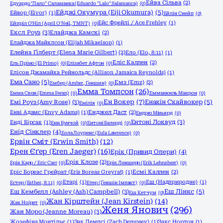
Ейва Сільва
(2)
Едуардо "Лало" Саламанка (Eduardo "Lalo" Salamanca)
(0)
Ейджі Окумура (Eiji Okumura)
(5)
Ейвор (Eivor)
(1)
Ейлін Снейп
(0)
Ейс Фрейлі / Ace Frehley
(1)
Ейпріл О'Ніл (April O'Neil, TMNT)
(0)
Ексл Роуз
(3)
Елайджа Камскі
(2)
Елайджа Майклсон (Elijah Mikaelson)
(1)
Елейна Ґілберт (Elena Marie Gilbert)
(2)
Ело (Elo, 8:11)
(1)
Еліс Каллен
(2)
Ель Прімо (El Primo)
(0)
Елізабет Афтон
(0)
Елісон Джамайка Рейнольдс (Allison Jamaica Reynolds)
(1)
Ема Сано
(5)
Емз (Emz)
(2)
Ембер (Amber, Ґеншин)
(0)
Емма Томпсон
(26)
Емма Свон (Emma Swan)
(0)
Емманюель Макрон
(0)
Ен Вокер
(7)
Емі Роуз (Amy Rose)
(3)
Енакін Скайвокер
(5)
Емілія
(0)
Енві Адамс (Envy Adams)
(1)
Енджел Даст
(2)
Ендрю Міньярд
(0)
Ентоні Локвуд
(3)
Енді Бірсак
(1)
Енн Бунчой
(0)
Ентоні Балерді
(0)
Енід Сінклер
(4)
Еола Лоуренс (Eula Lawrence)
(0)
Ервін Сміт (Erwin Smith)
(12)
Ерен Єґер (Eren Jaeger)
(16)
Ерік (Привид Опери)
(4)
Ерік Клозе
(2)
Ерік Карр / Eric Carr
(0)
Ерік Леншерр (Erik Lehnsherr)
(0)
Еріс Бореас Грейрат (Eris Boreas Greyrat)
(1)
Есмі Каллен
(2)
Етарі
(1)
Еш (Надприродне)
(1)
Естер (Esther, 8:11)
(0)
Етер (Ґеншін Імпакт)
(0)
Еш Кембелл (Ashley (Ash) Campbell)
(3)
Еш Лінкс
(5)
Еш Кетчум
(0)
Жан Кірштейн (Jean Kirstein)
(14)
Жак Ноірет
(0)
Женя Янович
(296)
Жан Моро (Jeanne Moreau)
(3)
Жозефіна Монтільє
(1)
Зак Демпсі (Zach Dempsey)
(1)
Закс Нортон
(1)