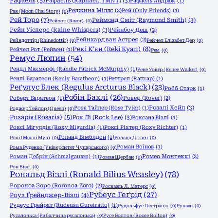
Рафаель
(5)
Рафаель (Raphael, TMNT)
(3)
Рафаель Андрюк
(1)
Реджина Міллс
(2)
Рей (Only Friends)
(1)
Рая (Moon Chai Story)
(0)
Рей Торо
(7)
Реймонд Сміт (Raymond Smith)
(3)
Рейзор (Razor)
(0)
Рейн Уісперс (Raine Whispers)
(3)
Рейнбоу Деш
(2)
Рейнхард ван Астрея
(2)
Рейндоттір (Rhinedottir)
(0)
Рейчел Елізабет Дер
(0)
Рекі К'ян (Reki Kyan)
(8)
Рейчел Рот (Рейвен)
(1)
Рем
(0)
Ремус Люпин
(54)
Рендл Макмерфі (Randle Patrick McMurphy)
(1)
Рене Уокер (Renee Walker)
(0)
Ренлі Баратеон (Renly Baratheon)
(1)
Реттреп (Rattrap)
(1)
Реґулус Блек (Regulus Arcturus Black)
(23)
Робб Старк
(1)
Робін Баклі
(26)
Роберт Баратеон
(1)
Ровер (Rover)
(2)
Розалі Хейл
(3)
Роза Тайлер (Rose Tyler)
(1)
Роджер Тейлор (Queen)
(0)
Розарія (Rosaria)
(5)
Рок Лі (Rock Lee)
(3)
Роксана Візлі
(1)
Роксі Мігурдія (Roxy Migurdia)
(1)
Роксі Ріхтер (Roxy Richter)
(1)
Роланд Вімблдон
(1)
Рокі (Моллі Мун)
(0)
Роланд Дюпен
(0)
Роман Воїнов
(1)
Рома Руденко (Університет Чупарського)
(0)
Роман Дебрін (Schmalgauzen)
(1)
Ромео Монтеккі
(2)
Роман Щербан
(0)
Рон Візлі
(0)
Рональд Візлі (Ronald Bilius Weasley)
(78)
Ророноа Зоро (Roronoa Zoro)
(2)
Росвааль Л. Матерс
(0)
Рубеус Геґрід
(27)
Роуз Ґрейнджер-Візлі
(4)
Рудеус Грейрат (Rudeusu Gureiratto)
(1)
Рудольфус Лестранж
(0)
Рунаан
(0)
Русалонька (Рибалчина русалонька)
(0)
Русе Болтон (Roose Bolton)
(0)