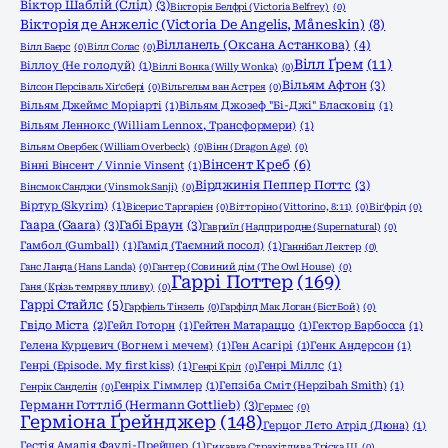
Віктор Шаблій (Слід)
(3)
Вікторія Белфрі (Victoria Belfrey)
(0)
Вікторія де Анжеліс (Victoria De Angelis, Måneskin)
(8)
Вілланель (Оксана Астанкова)
(4)
Вілл Баєрс
(0)
Вілл Солас
(0)
Вілл Ґрем
(11)
Віллоу (Не голодуй)
(1)
Віллі Вонка (Willy Wonka)
(0)
Вільям Афтон
(3)
Вілсон Персіваль Хіґсбері
(0)
Вільгельм ван Астрея
(0)
Вільям Джеймс Моріарті
(1)
Вільям Джозеф "Бі-Джі" Бласковіц
(1)
Вільям Леннокс (William Lennox, Трансформери)
(1)
Вільям Овербек (William Overbeck)
(0)
Вінн (Dragon Age)
(0)
Вінсент Креб
(6)
Вінні Вінсент / Vinnie Vinsent
(1)
Вірджинія Пеппер Поттс
(3)
Вінсмок Санджи (Vinsmok Sanji)
(0)
Віртур (Skyrim)
(1)
Вісерис Таргарієн
(0)
Вітторіно (Vittorino, 8:11)
(0)
Віґфрід
(0)
Гаара (Gaara)
(3)
Габі Браун
(3)
Гавриїл (Надприродне (Supernatural)
(0)
Гамбол (Gumball)
(1)
Гамід (Таємний посол)
(1)
Ганнібал Лектер
(0)
Ганс Ланда (Hans Landa)
(0)
Гантер (Совиний дім (The Owl House)
(0)
Гаррі Поттер
(169)
Ганя (Крізь темряву пливу)
(0)
Гаррі Стайлс
(5)
Гарфіель Тінзель
(0)
Гарфілд Мак Логан (БістБой)
(0)
Гвідо Міста
(2)
Гейл Готорн
(1)
Гейтен Матараццо
(1)
Гектор Барбосса
(1)
Гелена Курцевич (Вогнем і мечем)
(1)
Ген Асагірі
(1)
Генк Андерсон
(1)
Генрі (Episode. My first kiss)
(1)
Генрі Міллс
(1)
Генрі Кріл
(0)
Генріх Гіммлер
(1)
Гепзіба Сміт (Hepzibah Smith)
(1)
Генрік Санделін
(0)
Германн Готтліб (Hermann Gottlieb)
(3)
Гермес
(0)
Герміона Ґрейнджер
(148)
Герцог Лєто Атрід (Дюна)
(1)
Гестія Амалія Фаулі-Прейшер
(1)
Гикавка Страхітлива Тріска ІІІ
(0)