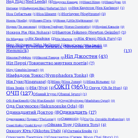
Нед Лідс (Ned Leeds)
(4)
Недзуко Камадо
(0)
Ненсі Вілер
(0)
Ненсі Дрю
(0)
Нея Карлсон (Nea Karlsson)
(1)
Нетеям
(0)
Нефертарі Віві (Nefertari Vivi)
(0)
Ноа Себастьян
(1)
Ноа Шнапп
(1)
Ногіцуне (Nogitsune)
(2)
Ноель (Noelle)
(0)
Номер П'ять
(0)
Номи (Little Nightmares)
(0)
Норма (Ти зможеш)
(0)
Норн Грейрат (Norun Gureiratto)
(0)
Норіакі Какьоін
(0)
Ньютон Ґейзлер (Newton Geiszler)
(3)
Нохара Рін (Rin Nohara)
(2)
Нє Хвайсан
(2)
Нік Ф'юрі (Nick Fury)
(2)
Нє Міндзюе
(0)
Нік Маслов
(0)
Ніко Моіланен (Niko Moilanen)
(1)
Ніко Сасакі (Niko Sasaki)
(0)
Ніколас Естебан Хеммік (Nicholas Esteban
Hemmick)
(13)
Ніл Джостен
(43)
Ніколас Руффіло
(0)
Ніколаї Ланцов
(0)
Ніл Перрі (Товариство мертвих поетів)
(7)
Нілу (Genshin Impact)
(0)
Німфадора Тонкс (Nymphadora Tonks)
(8)
Нін Гуан (Ningguang)
(3)
Ніна (Nina Jones)
(1)
Ніна Вільямс
(1)
ОЖП
(365)
Нія (Nya)
(4)
Ніна Зенік
(1)
О Сехун (Oh Se Hun)
(2)
ОЧП
(127)
Обанай Ігуро (Obanai Iguro)
(1)
Обі-Ван Кенобі (Obi-Wan Kenobi)
(0)
Огурі Мусітаро (Mushitaro Oguri)
(0)
Ода Сакуноске (Sakunosuke Oda)
(8)
Одинадцять
(17)
Одинадцятий Доктор
(8)
Ожинозір
(1)
Одноразник (Лоракс (The Lorax))
(0)
Оз (Oz, Ozvaldo Hrafnavins)
(0)
Ойкава Тору (Oikawa Toru)
(4)
Озакі Койо (Ozaki Koyo)
(0)
Оккоцу Юта (Okkotsu Utah)
(4)
Октавія Блейк
(1)
Олександр Дмитрієв
(1)
Олександра (Сирин, Moon Chai Story)
(1)