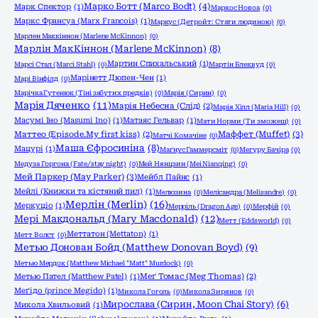
Марко Ботт (Marco Bodt)
(4)
Марк Спектор
(1)
Маркос Новоа
(0)
Маркс Франсуа (Marx Francois)
(1)
Маркус (Детройт: Стати людиною)
(0)
Марлен Маккіннон (Marlene McKinnon)
(0)
Марлін МакКіннон (Marlene McKinnon)
(8)
Мартин Спихальський
(1)
Марсі Стал (Marci Stahl)
(0)
Мартін Блеквуд
(0)
Марінетт Дюпен-Чен
(1)
Марі Вінфілд
(0)
Марічка Гутенюк (Тіні забутих предків)
(0)
Марія (Сирин)
(0)
Марія Дяченко
(11)
Марія Небесна (Слід)
(2)
Марія Хілл (Maria Hill)
(0)
Масумі Іно (Masumi Ino)
(1)
Матаяс Гельвар
(1)
Мати Норми (Ти зможеш)
(0)
Маффет (Muffet)
(3)
Маттео (Episode.My first kiss)
(2)
Матчі Комачіне
(0)
Маша Єфросиніна
(8)
Мацурі
(1)
Маґнус Гаммерсміт
(0)
Мегуру Бачіра
(0)
Медуза Горгона (Fate/stay night)
(0)
Мей Нянцзин (Mei Nianqing)
(0)
Мей Паркер (May Parker)
(3)
Мейбл Пайнс
(1)
Мейлі (Книжки та кістяний пил)
(1)
Мелюзина
(0)
Мелісандра (Melisandre)
(0)
Мерлін (Merlin)
(16)
Меркуціо
(1)
Мерріль (Dragon Age)
(0)
Мерфій
(0)
Мері Макдональд (Mary Macdonald)
(12)
Метт (Eddsworld)
(0)
Меттатон (Mettaton)
(1)
Метт Волст
(0)
Метью Донован Бойд (Matthew Donovan Boyd)
(9)
Метью Мердок (Matthew Michael "Matt" Murdock)
(0)
Метью Пател (Matthew Patel)
(1)
Меґ Томас (Meg Thomas)
(2)
Меґідо (prince Megido)
(1)
Микола Гоголь
(0)
Микола Зирянов
(0)
Мирослава (Сирин, Moon Chai Story)
(6)
Микола Хвильовий
(1)