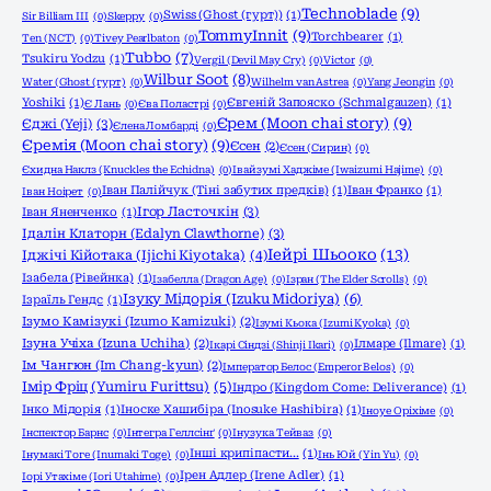
Technoblade
(9)
Swiss (Ghost (гурт))
(1)
Sir Billiam III
(0)
Skeppy
(0)
TommyInnit
(9)
Torchbearer
(1)
Ten (NCT)
(0)
Tivey Pearlbaton
(0)
Tubbo
(7)
Tsukiru Yodzu
(1)
Vergil (Devil May Cry)
(0)
Victor
(0)
Wilbur Soot
(8)
Water (Ghost (гурт)
(0)
Wilhelm van Astrea
(0)
Yang Jeongin
(0)
Yoshiki
(1)
Євгеній Запояско (Schmalgauzen)
(1)
Є Лань
(0)
Єва Поластрі
(0)
Єрем (Moon chai story)
(9)
Єджі (Yeji)
(3)
Єлена Ломбарді
(0)
Єремія (Moon chai story)
(9)
Єсен
(2)
Єсен (Сирин)
(0)
Єхидна Наклз (Knuckles the Echidna)
(0)
Івайзумі Хаджіме (Iwaizumi Hajime)
(0)
Іван Палійчук (Тіні забутих предків)
(1)
Іван Франко
(1)
Іван Ноірет
(0)
Ігор Ласточкін
(3)
Іван Яненченко
(1)
Ідалін Клаторн (Edalyn Clawthorne)
(3)
Іейрі Шьооко
(13)
Іджічі Кійотака (Ijichi Kiyotaka)
(4)
Ізабела (Рівейнка)
(1)
Ізабелла (Dragon Age)
(0)
Ізран (The Elder Scrolls)
(0)
Ізуку Мідорія (Izuku Midoriya)
(6)
Ізраїль Гендс
(1)
Ізумо Камізукі (Izumo Kamizuki)
(2)
Ізумі Кьока (Izumi Kyoka)
(0)
Ізуна Учіха (Izuna Uchiha)
(2)
Ілмаре (Ilmare)
(1)
Ікарі Сіндзі (Shinji Ikari)
(0)
Ім Чангюн (Im Chang-kyun)
(2)
Імператор Белос (Emperor Belos)
(0)
Імір Фріц (Yumiru Furittsu)
(5)
Індро (Kingdom Come: Deliverance)
(1)
Інко Мідорія
(1)
Іноске Хашибіра (Inosuke Hashibira)
(1)
Іноуе Оріхіме
(0)
Інспектор Барнс
(0)
Інтегра Геллсінґ
(0)
Інузука Тейваз
(0)
Інші крипіпасти...
(1)
Інумакі Тоге (Inumaki Toge)
(0)
Інь Юй (Yin Yu)
(0)
Ірен Адлер (Irene Adler)
(1)
Іорі Утахіме (Iori Utahime)
(0)