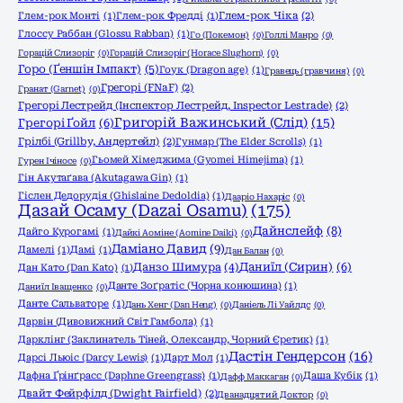
Глем-рок Монті
(1)
Глем-рок Фредді
(1)
Глем-рок Чіка
(2)
Глоссу Раббан (Glossu Rabban)
(1)
Го (Покемон)
(0)
Голлі Манро
(0)
Горацій Слизоріг
(0)
Горацій Слизоріг (Horace Slughorn)
(0)
Горо (Ґеншін Імпакт)
(5)
Гоук (Dragon age)
(1)
Гравець (гравчиня)
(0)
Грегорі (FNaF)
(2)
Гранат (Garnet)
(0)
Грегорі Лестрейд (Інспектор Лестрейд, Inspector Lestrade)
(2)
Григорій Важинський (Слід)
(15)
Грегорі Ґойл
(6)
Грілбі (Grillby, Андертейл)
(2)
Гунмар (The Elder Scrolls)
(1)
Гьомей Хімеджима (Gyomei Himejima)
(1)
Гурен Ічіносе
(0)
Гін Акутаґава (Akutagawa Gin)
(1)
Гіслен Дедорудія (Ghislaine Dedoldia)
(1)
Дааріо Нахаріс
(0)
Дазай Осаму (Dazai Osamu)
(175)
Дайнслейф
(8)
Дайго Курогамі
(1)
Дайкі Аоміне (Aomine Daiki)
(0)
Даміано Давид
(9)
Дамелі
(1)
Дамі
(1)
Дан Балан
(0)
Даниїл (Сирин)
(6)
Данзо Шимура
(4)
Дан Като (Dan Katо)
(1)
Данте Зоґратіс (Чорна конюшина)
(1)
Даниїл Іващенко
(0)
Данте Сальваторе
(1)
Дань Хенг (Dan Heng)
(0)
Даніель Лі Уайлдс
(0)
Дарвін (Дивовижний Світ Гамбола)
(1)
Дарклінг (Заклинатель Тіней, Олександр, Чорний Єретик)
(1)
Дастін Гендерсон
(16)
Дарсі Льюіс (Darcy Lewis)
(1)
Дарт Мол
(1)
Дафна Ґрінґрасс (Daphne Greengrass)
(1)
Даша Кубік
(1)
Дафф Маккаган
(0)
Двайт Фейрфілд (Dwight Fairfield)
(2)
Дванадцятий Доктор
(0)