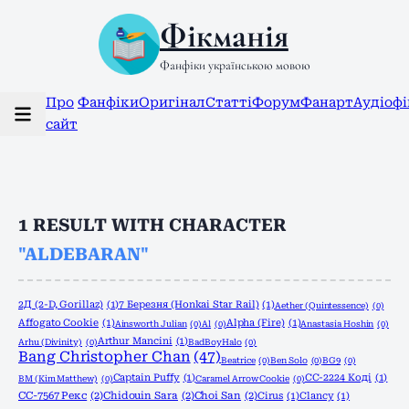
Фікманія
Фанфіки українською мовою
Про
Фанфіки
Оригінал
Статті
Форум
Фанарт
Аудіоф
сайт
1
RESULT WITH CHARACTER
"ALDEBARAN"
2Д (2-D, Gorillaz)
(1)
7 Березня (Honkai Star Rail)
(1)
Aether (Quintessence)
(0)
Affogato Cookie
(1)
Alpha (Fire)
(1)
Ainsworth Julian
(0)
Al
(0)
Anastasia Hoshin
(0)
Arthur Mancini
(1)
Arhu (Divinity)
(0)
BadBoyHalo
(0)
Bang Christopher Chan
(47)
Beatrice
(0)
Ben Solo
(0)
BG9
(0)
Captain Puffy
(1)
CC-2224 Коді
(1)
BM (Kim Matthew)
(0)
Caramel Arrow Cookie
(0)
CC-7567 Рекс
(2)
Chidouin Sara
(2)
Choi San
(2)
Cirus
(1)
Clancy
(1)