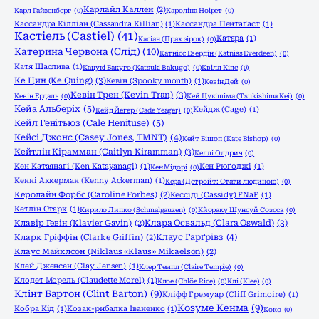
Карлайл Каллен
(2)
Карл Гайзенберг
(0)
Кароліна Ноірет
(0)
Кассандра Кілліан (Cassandra Killian)
(1)
Кассандра Пентаґаст
(1)
Кастіель (Castiel)
(41)
Катара
(1)
Касіан (Прах зірок)
(0)
Катерина Червона (Слід)
(10)
Катнісс Евердін (Katniss Everdeen)
(0)
Катя Щаслива
(1)
Кацукі Бакуго (Katsuki Bakugo)
(0)
Квілл Кіпс
(0)
Ке Цин (Ke Quing)
(3)
Кевін (Spooky month)
(1)
Кевін Дей
(0)
Кевін Трен (Kevin Tran)
(3)
Кевін Ердаль
(0)
Кей Цукішіма (Tsukishima Kei)
(0)
Кейа Альберіх
(5)
Кейдж (Cage)
(1)
Кейд Йегер (Cade Yeager)
(0)
Кейл Генітьюз (Cale Henituse)
(5)
Кейсі Джонс (Casey Jones, TMNT)
(4)
Кейт Бішоп (Kate Bishop)
(0)
Кейтлін Кірамман (Caitlyn Kiramman)
(3)
Келлі Олдрич
(0)
Кен Катаянаґі (Ken Katayanagi)
(1)
Кен Рюґоджі
(1)
Кен Мідорі
(0)
Кенні Аккерман (Kenny Ackerman)
(1)
Кера (Детройт: Стати людиною)
(0)
Керолайн Форбс (Caroline Forbes)
(2)
Кессіді (Cassidy) FNaF
(1)
Кетлін Старк
(1)
Кирило Липко (Schmalgauzen)
(0)
Кйораку Шунсуй Созоса
(0)
Клара Освальд (Clara Oswald)
(3)
Клавір Гевін (Klavier Gavin)
(2)
Клаус Гарґрівз
(4)
Кларк Гріффін (Clarke Griffin)
(2)
Клаус Майклсон (Niklaus «Klaus» Mikaelson)
(2)
Клей Дженсен (Clay Jensen)
(1)
Клер Темпл (Claire Temple)
(0)
Клодет Морель (Claudette Morel)
(1)
Клое (Chlöe Rice)
(0)
Клі (Klee)
(0)
Клінт Бартон (Clint Barton)
(9)
Кліфф Гремуар (Cliff Grimoire)
(1)
Козуме Кенма
(9)
Кобра Кід
(1)
Козак-рибалка Іваненко
(1)
Коко
(0)