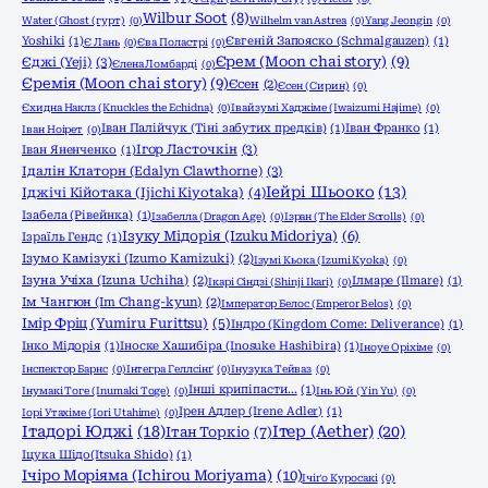
Wilbur Soot
(8)
Water (Ghost (гурт)
(0)
Wilhelm van Astrea
(0)
Yang Jeongin
(0)
Yoshiki
(1)
Євгеній Запояско (Schmalgauzen)
(1)
Є Лань
(0)
Єва Поластрі
(0)
Єрем (Moon chai story)
(9)
Єджі (Yeji)
(3)
Єлена Ломбарді
(0)
Єремія (Moon chai story)
(9)
Єсен
(2)
Єсен (Сирин)
(0)
Єхидна Наклз (Knuckles the Echidna)
(0)
Івайзумі Хаджіме (Iwaizumi Hajime)
(0)
Іван Палійчук (Тіні забутих предків)
(1)
Іван Франко
(1)
Іван Ноірет
(0)
Ігор Ласточкін
(3)
Іван Яненченко
(1)
Ідалін Клаторн (Edalyn Clawthorne)
(3)
Іейрі Шьооко
(13)
Іджічі Кійотака (Ijichi Kiyotaka)
(4)
Ізабела (Рівейнка)
(1)
Ізабелла (Dragon Age)
(0)
Ізран (The Elder Scrolls)
(0)
Ізуку Мідорія (Izuku Midoriya)
(6)
Ізраїль Гендс
(1)
Ізумо Камізукі (Izumo Kamizuki)
(2)
Ізумі Кьока (Izumi Kyoka)
(0)
Ізуна Учіха (Izuna Uchiha)
(2)
Ілмаре (Ilmare)
(1)
Ікарі Сіндзі (Shinji Ikari)
(0)
Ім Чангюн (Im Chang-kyun)
(2)
Імператор Белос (Emperor Belos)
(0)
Імір Фріц (Yumiru Furittsu)
(5)
Індро (Kingdom Come: Deliverance)
(1)
Інко Мідорія
(1)
Іноске Хашибіра (Inosuke Hashibira)
(1)
Іноуе Оріхіме
(0)
Інспектор Барнс
(0)
Інтегра Геллсінґ
(0)
Інузука Тейваз
(0)
Інші крипіпасти...
(1)
Інумакі Тоге (Inumaki Toge)
(0)
Інь Юй (Yin Yu)
(0)
Ірен Адлер (Irene Adler)
(1)
Іорі Утахіме (Iori Utahime)
(0)
Ітадорі Юджі
(18)
Ітер (Aether)
(20)
Ітан Торкіо
(7)
Іцука Шідо(Itsuka Shido)
(1)
Ічіро Моріяма (Ichirou Moriyama)
(10)
Ічіґо Куросакі
(0)