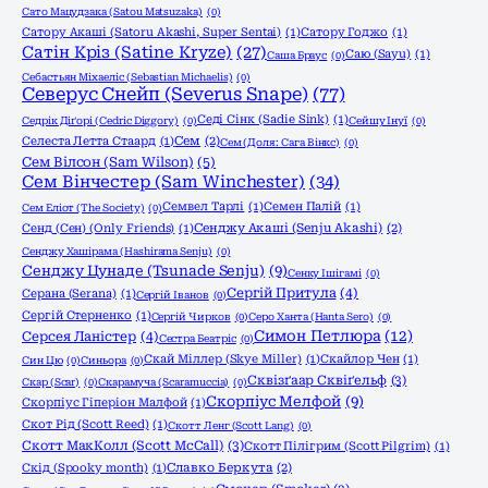
Сато Мацудзака (Satou Matsuzaka)
(0)
Сатору Акаші (Satoru Akashi, Super Sentai)
(1)
Сатору Годжо
(1)
Сатін Кріз (Satine Kryze)
(27)
Саю (Sayu)
(1)
Саша Браус
(0)
Себастьян Міхаеліс (Sebastian Michaelis)
(0)
Северус Снейп (Severus Snape)
(77)
Седі Сінк (Sadie Sink)
(1)
Седрік Діґорі (Cedric Diggory)
(0)
Сейшу Інуї
(0)
Селеста Летта Стаард
(1)
Сем
(2)
Сем (Доля: Сага Вінкс)
(0)
Сем Вілсон (Sam Wilson)
(5)
Сем Вінчестер (Sam Winchester)
(34)
Семвел Тарлі
(1)
Семен Палій
(1)
Сем Еліот (The Society)
(0)
Сенд (Сен) (Only Friends)
(1)
Сенджу Акаші (Senju Akashi)
(2)
Сенджу Хашірама (Hashirama Senju)
(0)
Сенджу Цунаде (Tsunade Senju)
(9)
Сенку Ішігамі
(0)
Сергій Притула
(4)
Серана (Serana)
(1)
Сергій Іванов
(0)
Сергій Стерненко
(1)
Сергій Чирков
(0)
Серо Ханта (Hanta Sero)
(0)
Симон Петлюра
(12)
Серсея Ланістер
(4)
Сестра Беатріс
(0)
Скай Міллер (Skye Miller)
(1)
Скайлор Чен
(1)
Син Цю
(0)
Синьора
(0)
Сквізґаар Сквіґельф
(3)
Скар (Scar)
(0)
Скарамуча (Scaramuccia)
(0)
Скорпіус Мелфой
(9)
Скорпіус Гіперіон Малфой
(1)
Скот Рід (Scott Reed)
(1)
Скотт Ленг (Scott Lang)
(0)
Скотт МакКолл (Scott McCall)
(3)
Скотт Пілігрим (Scott Pilgrim)
(1)
Скід (Spooky month)
(1)
Славко Беркута
(2)