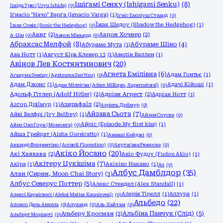
Ішіґамі Сенку (Ishigami Senku)
(8)
Ішіда Урю (Uryu Ishida)
(0)
Іґнасіо "Начо" Варґа (Ignacio Varga)
(1)
Іґніс Еміліуш Стаард
(0)
Їжак Шедоу (Shadow the Hedgehog)
(1)
Їжак Сонік (Sonic the Hedgehog)
(0)
Аанг
(2)
Аарон Хочнер
(2)
А-Цін
(0)
Аарон Міньярд
(0)
Абраксас Мелфой
(8)
Абураме Шіно
(4)
Абураме Мута
(1)
Ава Нотт
(1)
Август Кіра Клевер 13
(1)
Авелін Валлен
(1)
Авінов Лев Костянтинович
(20)
Агнета Емілівна
(6)
Адам Гонтьє
(1)
Агацума Зеніцу (Agatsuma Zen'itsu)
(0)
Адам Джонс
(1)
Адачі Кійоші
(1)
Адам Мілліґан (Adam Milligan, Supernatural)
(0)
Адольф Гітлер (Adolf Hitler)
(2)
Адріан Агрест
(2)
Адріан Нотт
(1)
Азгор Дріїмур
(1)
Азирафаїл
(2)
Азріель Дріїмур
(0)
Айзава Сьота
(7)
Айві Белфрі (Ivy Belfrey)
(1)
Айзен Соуске
(0)
Айріс (Episode.My first kiss)
(1)
Айнз Оал Гоун (Момонга)
(0)
Айша Грейрат (Aisha Gureiratto)
(1)
Акааші Кейджі
(0)
Аккарді Флорентіно (Accardi Florentino)
(0)
Акутаґава Рюноске
(0)
Акіко Йосано
(20)
Акі Хаякава
(2)
Акіо Фудоу (Fudou Akio)
(1)
Акітеру Цукішіма
(7)
Акіра
(1)
Акіхіко Накано
(1)
Ал
(0)
Албус Дамблдор
(35)
Алан (Сирин, Moon Chai Story)
(3)
Албус Северус Поттер
(5)
Алекс Стендел (Alex Standall)
(1)
Алерія Тірелл
(1)
Аллура
(1)
Алексі Каунісвесі (Aleksi Matias Kaunisvesi)
(0)
Альбедо
(22)
Алонсо Дель Анхель
(0)
Алукард
(0)
Аль-Хайтам
(0)
Альбіна Панчук (Слід)
(5)
Альберу Кросман
(2)
Альберт Моріарті
(0)