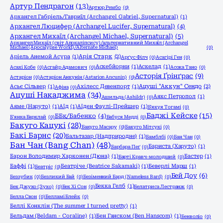
Артур Пендрагон
(13)
Артюр Рембо
(0)
Архангел Габріель/Гавриїл (Archangel Gabriel, Supernatural)
(1)
Архангел Люцифер (Archangel Lucifer, Supernatural)
(4)
Архангел Михаїл (Archangel Michael, Supernatural)
(5)
Архангел Михаїл (світ Апокаліпсису)/альтернативний Михаїл (Archangel
Michael (Apocalypse World)/Alternate Michael)
(0)
Аріель Анемой Асура
(1)
Арія Старк
(2)
Арґус Філч
(0)
Асагірі Ген
(0)
Аскебйорни
(1)
Аскелад
(1)
Асахі Кобе
(0)
Асгайр Адамович
(0)
Асока Тано
(0)
Асторія Ґрінґрас
(9)
Астаріон
(0)
Астаріон Анкунін (Astarion Ancunin)
(0)
Асьє Сільвер
(1)
Ахілесс Девенпорт
(1)
Ацуші "Аккун" Сендо
(2)
Афіна
(0)
Ацуші Накаджима
(34)
Аякс Петропол
(1)
Ашильда (Ashildr)
(0)
Аяме (Наруто)
(1)
Аїд
(1)
Аїден Фаулі-Прейшер
(1)
Б'якуя Тогамі
(0)
Баджі Кейске
(15)
ББк/Бабенко
(4)
Б'янка Барклай
(0)
Бабуся Медді
(0)
Бакуго Кацукі
(28)
Бакуго Масару
(0)
Бакуго Мітсукі
(0)
Бакі Барнс
(20)
Бальтазар (Надприродне)
(1)
Бамблбі
(0)
Бан Чан
(0)
Бан Чан (Bang Chan)
(48)
Бариста (Харуто)
(1)
Барбара Пеґ
(0)
Барон Володимир Харконен (Дюна)
(1)
Бастер
(1)
Барті Кравч-молодший
(0)
Баффі
(1)
Беатріче (Beatrice Sakamaki)
(1)
Беверлі Марш
(1)
Беатріс
(0)
Бей Доу
(6)
Беззубик
(0)
Безликий Бай
(0)
Безіменний Бард (Nameless Bard)
(0)
Бекка Гелб
(1)
Бек Джухо (Зухо)
(0)
Бек Хі Сон
(0)
Белатриса Лестранж
(0)
Белла Свон
(0)
Белламі Блейк
(0)
Беллі Конклін (The summer I turned pretty)
(1)
Бельдам (Beldam - Coraline)
(1)
Бен Ганском (Ben Hanscom)
(1)
Бенволіо
(0)