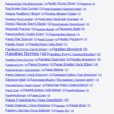
Делфі Діґорі (Редл)
(1)
Дексион Івік (The Elder Scrolls)
(0)
Деметра
(0)
Ден Купер (Dan Cooper)
(1)
Денкі Камінарі (Kaminari Denki)
(0)
Деніел Драйберг (Філін)
(1)
Дервіш-Мехмед Паша
(1)
Деревко (Коти-вояки)
(0)
Дерек Хейл (Derek Hale, Вовченя)
(0)
Деріл Діксон (Daryl Dixon)
(3)
Десептикони (Decepticons)
(0)
Десятий Доктор
(2)
Джаспер Хейл
(2)
Джаспер Фахей
(0)
Джастін Фолі (Justin Foley)
(1)
Джастін Фінч-Флечлі
(0)
Джей (Пак Чонсон)
(1)
Джейк (Дасквуд)
(1)
Джей Уолкер
(0)
Джейк Локлі
(1)
Джейк Парк (Jake Park)
(1)
Джеймс Моріарті
(6)
Джейкоб Стоун (Jacob Stone)
(1)
Джеймс Поттер
(42)
Джеймс Роудс (James Rhodes)
(3)
Джеймі Ланістер
(3)
Джейн Аркенсоу
(2)
Джеймс Сіріус Поттер
(0)
Джек Гочнер
(3)
Джек Кляйн (Jack Kline)
(4)
Джейсон Тодд
(0)
Джек Найрас
(1)
Джек Краузер (Jack Krauser)
(0)
Джек Спарроу (Jack Sparrow)
(1)
Джемма Стайлс (One direction)
(1)
Джерард Вей
(2)
Джеремая Фішер (The summer I turned pretty)
(1)
Джессіка Девіс (Jessica Davis)
(1)
Джеремі Нокс (Jeremy Knox)
(0)
Джефф Аткінс (Jeff Atkins)
(1)
Джет Стар
(0)
Джефф Вбивця
(0)
Джеффрі Фаулер
(0)
Джим Гопер
(0)
Джин Гуннхільдр (Jean Gunnhildr)
(6)
Джин Сіммонс / Gene Simmons
(1)
Джині Візлі
(1)
Джинкс
(0)
Джироу Сакума (Jirou Sakuma)
(1)
Джию (JiU)
(0)