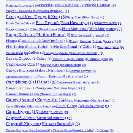
Рюсуй (Ryusui Nanami)
(2)
Рюсуй Нанамі
(2)
Рюноске Акутаґава
(0)
Рюуго Сомеока (Someoka Ryuugo)
(1)
Рюґуджі Кен (Ryuguji Ken)
(8)
Рівер Сонг (River Song)
(0)
Різа Гоукай (Riza Hawkeye)
(7)
Різотто Неро
(1)
Ріглі (Castle Cats)
(0)
Ріко Моріяма (Riko Moriyama)
(3)
Рікардо Велкін
(0)
Ріко (Brawl Stars)
(0)
Ріндо Хайтані (Haitani Rindo)
(8)
Річ ( Родина Аддамсів)
(0)
Річард (Дивовижний Світ Гамбола)
(1)
Річард Пейпен
(0)
Річі (Дасквуд)
(0)
Сабо
(4)
Річі Тозієр (Richie Tozier)
(1)
Ріє Куребаяші
(1)
Сабріна Грімм
(0)
Сабіто
(1)
Сабіна Врен
(0)
Саваду Тсунаєші (Tsunayoshi Sawada)
(0)
Саваж Опресс
(2)
Сайго
(1)
Саймон «Гоуст» Райлі
(0)
Сайно (Cyno)
(0)
Сакуноске Ода
(4)
Сакура Мато (Sakura Matou)
(0)
Сакура Нішіхорі (Sakura Nishihori)
(1)
Сакура Харуно
(0)
Саллі (Episode.My first kiss)
(1)
Салазар Слизерин
(0)
Сал фішер (Sal Fisher)
(9)
Самаела Кайт Ар'рін
(2)
Сандор Кліган
(1)
Сандроне (Genshin Impact)
(1)
Санемі Шиназугава (Sanemi Shinazuga)
(1)
Санзу (Акаші) Харучійо
(14)
Сано Манджиро (Manjiro Sano)
(0)
Санс (Sans)
(4)
Санса Старк
(1)
Сано Шінічіро (Shinichiro Sano)
(0)
Сара Кудзе
(15)
Сарада Учіха
(2)
Сарутобі Асума (Sarutobi Asuma)
(3)
Сарутобі Хірузен (Hiruzen Sarutobi)
(5)
Сасакі Нобуко (Nobuko Sasaki)
(0)
Саске Учіха (Sasuke Uchiha)
(0)
Сасорі
(0)