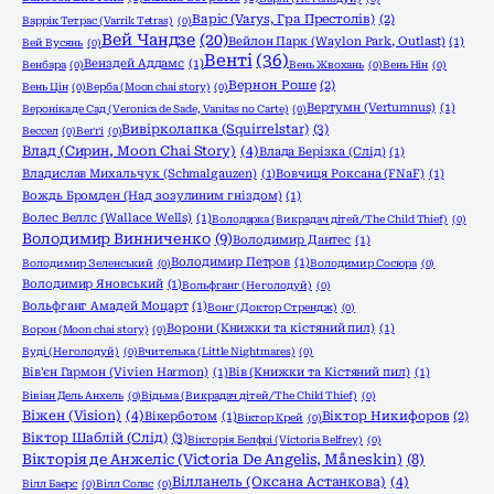
Варіс (Varys, Гра Престолів)
(2)
Варрік Тетрас (Varrik Tetras)
(0)
Вей Чандзе
(20)
Вейлон Парк (Waylon Park, Outlast)
(1)
Вей Вусянь
(0)
Венті
(36)
Венздей Аддамс
(1)
Венбара
(0)
Вень Жвохань
(0)
Вень Нін
(0)
Вернон Роше
(2)
Вень Цін
(0)
Верба (Moon chai story)
(0)
Вертумн (Vertumnus)
(1)
Вероніка де Сад (Veronica de Sade, Vanitas no Carte)
(0)
Вивірколапка (Squirrelstar)
(3)
Вессел
(0)
Веґґі
(0)
Влад (Сирин, Moon Chai Story)
(4)
Влада Берізка (Слід)
(1)
Владислав Михальчук (Schmalgauzen)
(1)
Вовчиця Роксана (FNaF)
(1)
Вождь Бромден (Над зозулиним гніздом)
(1)
Волес Веллс (Wallace Wells)
(1)
Володарка (Викрадач дітей/The Child Thief)
(0)
Володимир Винниченко
(9)
Володимир Дантес
(1)
Володимир Петров
(1)
Володимир Зеленський
(0)
Володимир Сосюра
(0)
Володимир Яновський
(1)
Вольфганг (Не голодуй)
(0)
Вольфганг Амадей Моцарт
(1)
Вонг (Доктор Стрендж)
(0)
Ворони (Книжки та кістяний пил)
(1)
Ворон (Moon chai story)
(0)
Вуді (Не голодуй)
(0)
Вчителька (Little Nightmares)
(0)
Вів'єн Гармон (Vivien Harmon)
(1)
Вів (Книжки та Кістяний пил)
(1)
Вівіан Дель Анхель
(0)
Відьма (Викрадач дітей/The Child Thief)
(0)
Віжен (Vision)
(4)
Вікерботом
(1)
Віктор Никифоров
(2)
Віктор Крей
(0)
Віктор Шаблій (Слід)
(3)
Вікторія Белфрі (Victoria Belfrey)
(0)
Вікторія де Анжеліс (Victoria De Angelis, Måneskin)
(8)
Вілланель (Оксана Астанкова)
(4)
Вілл Баєрс
(0)
Вілл Солас
(0)