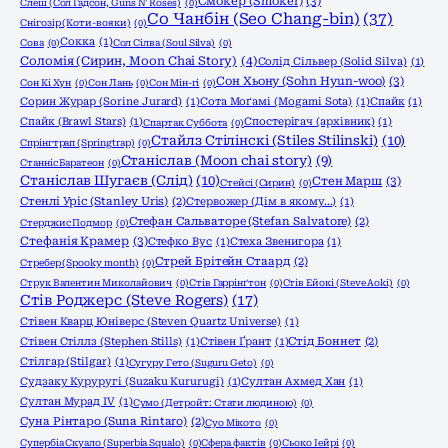
Смокер (Smoker)
(3)
Слеш (Сол Гадсон, Guns N' Roses)
(0)
Со Чанбін (Seo Chang-bin)
(37)
Снігозір (Коти-вояки)
(0)
Сокка
(1)
Сова
(0)
Сол Сілва (Soul Silva)
(0)
Соломія (Сирин, Moon Chai Story)
(4)
Солід Сільвер (Solid Silva)
(1)
Сон Хьону (Sohn Hyun-woo)
(3)
Сон Кі Хун
(0)
Сон Лань
(0)
Сон Мін-гі
(0)
Сорин Журар (Sorine Jurard)
(1)
Сота Моґамі (Mogami Sota)
(1)
Спайк
(1)
Спайк (Brawl Stars)
(1)
Спостерігач (архівник)
(1)
Спартак Суббота
(0)
Стайлз Стілінскі (Stiles Stilinski)
(10)
Спрінгтрап (Springtrap)
(0)
Станіслав (Moon chai story)
(9)
Станніс Баратеон
(0)
Станіслав Шугаєв (Слід)
(10)
Стен Марш
(3)
Стейсі (Сирин)
(0)
Стенлі Уріс (Stanley Uris)
(2)
Стервожер (Дім в якому…)
(1)
Стефан Сальваторе (Stefan Salvatore)
(2)
Стерджис Подмор
(0)
Стефанія Крамер
(3)
Стефко Вус
(1)
Стеха Звенигора
(1)
Стрей Брітейн Стаард
(2)
Стребер (Spooky month)
(0)
Струк Валентин Миколайович
(0)
Стів Гаррінґтон
(0)
Стів Ейокі (Steve Aoki)
(0)
Стів Роджерс (Steve Rogers)
(17)
Стівен Кварц Юніверс (Steven Quartz Universe)
(1)
Стівен Стіллз (Stephen Stills)
(1)
Стівен Ґрант
(1)
Стід Боннет
(2)
Стілгар (Stilgar)
(1)
Сугуру Гето (Suguru Geto)
(0)
Судзаку Куруругі (Suzaku Kururugi)
(1)
Султан Ахмед Хан
(1)
Султан Мурад IV
(1)
Сумо (Детройт: Стати людиною)
(0)
Суна Рінтаро (Suna Rintaro)
(2)
Суо Мікото
(0)
Супербіа Скуало (Superbia Squalo)
(0)
Сфера фактів
(0)
Сьоко Іейрі
(0)