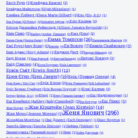
Ексл Роуз
(3)
Елайджа Камскі
(2)
Елайджа Майклсон (Elijah Mikaelson)
(1)
Елейна Ґілберт (Elena Marie Gilbert)
(2)
Ело (Elo, 8:11)
(1)
Еліс Каллен
(2)
Ель Прімо (El Primo)
(0)
Елізабет Афтон
(0)
Елісон Джамайка Рейнольдс (Allison Jamaica Reynolds)
(1)
Ема Сано
(5)
Емз (Emz)
(2)
Ембер (Amber, Ґеншин)
(0)
Емма Томпсон
(26)
Емма Свон (Emma Swan)
(0)
Емманюель Макрон
(0)
Ен Вокер
(7)
Емі Роуз (Amy Rose)
(3)
Енакін Скайвокер
(5)
Емілія
(0)
Енві Адамс (Envy Adams)
(1)
Енджел Даст
(2)
Ендрю Міньярд
(0)
Ентоні Локвуд
(3)
Енді Бірсак
(1)
Енн Бунчой
(0)
Ентоні Балерді
(0)
Енід Сінклер
(4)
Еола Лоуренс (Eula Lawrence)
(0)
Ервін Сміт (Erwin Smith)
(12)
Ерен Єґер (Eren Jaeger)
(16)
Ерік (Привид Опери)
(4)
Ерік Клозе
(2)
Ерік Карр / Eric Carr
(0)
Ерік Леншерр (Erik Lehnsherr)
(0)
Еріс Бореас Грейрат (Eris Boreas Greyrat)
(1)
Есмі Каллен
(2)
Етарі
(1)
Еш (Надприродне)
(1)
Естер (Esther, 8:11)
(0)
Етер (Ґеншін Імпакт)
(0)
Еш Кембелл (Ashley (Ash) Campbell)
(3)
Еш Лінкс
(5)
Еш Кетчум
(0)
Жан Кірштейн (Jean Kirstein)
(14)
Жак Ноірет
(0)
Женя Янович
(296)
Жан Моро (Jeanne Moreau)
(3)
Жозефіна Монтільє
(1)
Зак Демпсі (Zach Dempsey)
(1)
Закс Нортон
(1)
Заноба Широн (Zanoba Shirone)
(1)
Зафіна (Tekken)
(1)
Звенигориха (Таємний посол)
(1)
Зевс
(1)
Зейн Джульєн
(0)