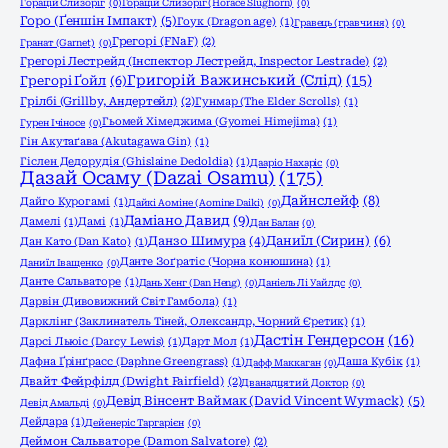
Горацій Слизоріг
(0)
Горацій Слизоріг (Horace Slughorn)
(0)
Горо (Ґеншін Імпакт)
(5)
Гоук (Dragon age)
(1)
Гравець (гравчиня)
(0)
Грегорі (FNaF)
(2)
Гранат (Garnet)
(0)
Грегорі Лестрейд (Інспектор Лестрейд, Inspector Lestrade)
(2)
Григорій Важинський (Слід)
(15)
Грегорі Ґойл
(6)
Грілбі (Grillby, Андертейл)
(2)
Гунмар (The Elder Scrolls)
(1)
Гьомей Хімеджима (Gyomei Himejima)
(1)
Гурен Ічіносе
(0)
Гін Акутаґава (Akutagawa Gin)
(1)
Гіслен Дедорудія (Ghislaine Dedoldia)
(1)
Дааріо Нахаріс
(0)
Дазай Осаму (Dazai Osamu)
(175)
Дайнслейф
(8)
Дайго Курогамі
(1)
Дайкі Аоміне (Aomine Daiki)
(0)
Даміано Давид
(9)
Дамелі
(1)
Дамі
(1)
Дан Балан
(0)
Даниїл (Сирин)
(6)
Данзо Шимура
(4)
Дан Като (Dan Katо)
(1)
Данте Зоґратіс (Чорна конюшина)
(1)
Даниїл Іващенко
(0)
Данте Сальваторе
(1)
Дань Хенг (Dan Heng)
(0)
Даніель Лі Уайлдс
(0)
Дарвін (Дивовижний Світ Гамбола)
(1)
Дарклінг (Заклинатель Тіней, Олександр, Чорний Єретик)
(1)
Дастін Гендерсон
(16)
Дарсі Льюіс (Darcy Lewis)
(1)
Дарт Мол
(1)
Дафна Ґрінґрасс (Daphne Greengrass)
(1)
Даша Кубік
(1)
Дафф Маккаган
(0)
Двайт Фейрфілд (Dwight Fairfield)
(2)
Дванадцятий Доктор
(0)
Девід Вінсент Ваймак (David Vincent Wymack)
(5)
Девід Амальді
(0)
Дейдара
(1)
Дейенеріс Таргарієн
(0)
Деймон Сальваторе (Damon Salvatore)
(2)