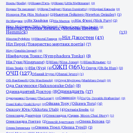
Ноель (Noelle)
(0)
Номер П'ять
(0)
Номи (Little Nightmares)
(0)
Норма (Ти зможеш)
(0)
Норн Грейрат (Norun Gureiratto)
(0)
Норіакі Какьоін
(0)
Ньютон Ґейзлер (Newton Geiszler)
(3)
Нохара Рін (Rin Nohara)
(2)
Нє Хвайсан
(2)
Нік Ф'юрі (Nick Fury)
(2)
Нє Міндзюе
(0)
Нік Маслов
(0)
Ніко Моіланен (Niko Moilanen)
(1)
Ніко Сасакі (Niko Sasaki)
(0)
Ніколас Естебан Хеммік (Nicholas Esteban
Hemmick)
(13)
Ніл Джостен
(43)
Ніколас Руффіло
(0)
Ніколаї Ланцов
(0)
Ніл Перрі (Товариство мертвих поетів)
(7)
Нілу (Genshin Impact)
(0)
Німфадора Тонкс (Nymphadora Tonks)
(8)
Нін Гуан (Ningguang)
(3)
Ніна (Nina Jones)
(1)
Ніна Вільямс
(1)
ОЖП
(365)
Нія (Nya)
(4)
Ніна Зенік
(1)
О Сехун (Oh Se Hun)
(2)
ОЧП
(127)
Обанай Ігуро (Obanai Iguro)
(1)
Обі-Ван Кенобі (Obi-Wan Kenobi)
(0)
Огурі Мусітаро (Mushitaro Oguri)
(0)
Ода Сакуноске (Sakunosuke Oda)
(8)
Одинадцять
(17)
Одинадцятий Доктор
(8)
Ожинозір
(1)
Одноразник (Лоракс (The Lorax))
(0)
Оз (Oz, Ozvaldo Hrafnavins)
(0)
Ойкава Тору (Oikawa Toru)
(4)
Озакі Койо (Ozaki Koyo)
(0)
Оккоцу Юта (Okkotsu Utah)
(4)
Октавія Блейк
(1)
Олександр Дмитрієв
(1)
Олександра (Сирин, Moon Chai Story)
(1)
Олена Бєлова
(3)
Олександра Гонтар
(2)
Олексій Арестович
(0)
Оленна Тірел (Olenna Tyrell)
(3)
Олена Зеленська
(0)