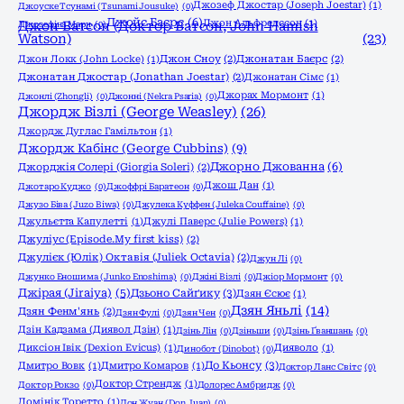
Джозеф Джостар (Joseph Joestar)
(1)
Джоyске Тсунамі (Tsunami Jousuke)
(0)
Джойс Баєрс
(6)
Джон Альфредссон
(1)
Джозефіна Марч
Джон Ватсон (Доктор Ватсон, John Hamish
(0)
Watson)
(23)
Джон Локк (John Locke)
(1)
Джон Сноу
(2)
Джонатан Баєрс
(2)
Джонатан Джостар (Jonathan Joestar)
(2)
Джонатан Сімс
(1)
Джорах Мормонт
(1)
Джонлі (Zhongli)
(0)
Джонні (Nekra Psaria)
(0)
Джордж Візлі (George Weasley)
(26)
Джордж Дуглас Гамільтон
(1)
Джордж Кабінс (George Cubbins)
(9)
Джорно Джованна
(6)
Джорджія Солері (Giorgia Soleri)
(2)
Джош Дан
(1)
Джотаро Куджо
(0)
Джоффрі Баратеон
(0)
Джузо Біва (Juzo Biwa)
(0)
Джулека Куффен (Juleka Couffaine)
(0)
Джульєтта Капулетті
(1)
Джулі Паверс (Julie Powers)
(1)
Джуліус (Episode.My first kiss)
(2)
Джулієк (Юлік) Октавія (Juliek Octavia)
(2)
Джун Лі
(0)
Джунко Еношима (Junko Enoshima)
(0)
Джіні Візлі
(0)
Джіор Мормонт
(0)
Джірая (Jiraiya)
(5)
Дзьоно Сайґику
(3)
Дзян Єсює
(1)
Дзян Яньлі
(14)
Дзян Фенм'янь
(2)
Дзян Фулі
(0)
Дзян Чен
(0)
Дзін Кадзама (Диявол Дзін)
(1)
Дзінь Лін
(0)
Дзіньши
(0)
Дзінь Ґваншань
(0)
Диксіон Івік (Dexion Evicus)
(1)
Дияволо
(1)
Динобот (Dinobot)
(0)
До Кьонсу
(3)
Дмитро Вовк
(1)
Дмитро Комаров
(1)
Доктор Ланс Світс
(0)
Доктор Стрендж
(1)
Доктор Рокзо
(0)
Долорес Амбридж
(0)
Домінік Торетто
(1)
Дон Жуан (Don Juan)
(0)