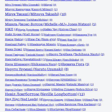
Міто Узумакі (Mito Uzumaki)
(0)
Міцукі
(0)
Міцурі Канроджи (Kanroji Mitsuri)
(1)
Міцуя Такаші (Mitsuya Takashi)
(10)
Мічізу Тачихара (Tachihara Michizo)
(0)
Мішель Джонс-Вотсон (Michelle «MJ» Jones-Watson)
(5)
НЖП
(4)
Найвз Чау (Knives Chau)
(1)
Надія Дорофеєва
(0)
Найл Хоран (Niall Horan)
(1)
Найтмер (Underverse)
(0)
Накахара Чуя
(0)
Накія (Nakia)
(1)
Нам-Гю (Nam-gyu)
(2)
Намі (Ван Піс)
(0)
Наміаші Райдо
(1)
Намікадзе Мінато
(1)
Нана Комацу, «Хачі»
(0)
Нана Осакі
(2)
Нанамі Кєнто (Nanami Kento)
(0)
Нао Серізава
(0)
Наото Тачібана (Tachibana Naoto)
(2)
Наомі Танідзакі (Tanizaki Naomi)
(0)
Напстаблук (Napstablook)
(1)
Нара Шікаку (Nara Shikaku)
(0)
Нара Шікамару (Shikamaru Nara)
(3)
Наранча Гірга
(5)
Наруто Узумакі (Naruto Uzumaki)
(8)
Нарциса Мелфой (Narcissa Malfoy)
(0)
Наталі Рене Уокер
(0)
Наташа Романова (Чорна Вдова)
(0)
Натсуме (EPHEMERAL)
(0)
Нацукі Мамія (Natsuki Mamiya)
(1)
Нацу Драгніл (Natsu Dragneel)
(0)
Нацуя Кірішима
(1)
Небра Сільвер (Nebra Silva)
(1)
Нацукі Субару
(0)
Невіл Лонґботтом (Neville Longbottom)
(12)
Нед Лідс (Ned Leeds)
(4)
Недзуко Камадо
(0)
Ненсі Вілер
(0)
Ненсі Дрю
(0)
Нея Карлсон (Nea Karlsson)
(1)
Нетеям
(0)
Нефертарі Віві (Nefertari Vivi)
(0)
Ноа Себастьян
(1)
Ноа Шнапп
(1)
Ногіцуне (Nogitsune)
(2)