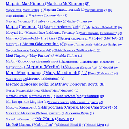
Марлін МакКіннон (Marlene McKinnon)
(8)
Мартин Спихальський
(1)
Марсі Стал (Marci Stahl)
(0)
Мартін Блеквуд
(0)
Марінетт Дюпен-Чен
(1)
Марі Вінфілд
(0)
Марічка Гутенюк (Тіні забутих предків)
(0)
Марія (Сирин)
(0)
Марія Дяченко
(11)
Марія Небесна (Слід)
(2)
Марія Хілл (Maria Hill)
(0)
Масумі Іно (Masumi Ino)
(1)
Матаяс Гельвар
(1)
Мати Норми (Ти зможеш)
(0)
Маффет (Muffet)
(3)
Маттео (Episode.My first kiss)
(2)
Матчі Комачіне
(0)
Маша Єфросиніна
(8)
Мацурі
(1)
Маґнус Гаммерсміт
(0)
Мегуру Бачіра
(0)
Медуза Горгона (Fate/stay night)
(0)
Мей Нянцзин (Mei Nianqing)
(0)
Мей Паркер (May Parker)
(3)
Мейбл Пайнс
(1)
Мейлі (Книжки та кістяний пил)
(1)
Мелюзина
(0)
Мелісандра (Melisandre)
(0)
Мерлін (Merlin)
(16)
Меркуціо
(1)
Мерріль (Dragon Age)
(0)
Мерфій
(0)
Мері Макдональд (Mary Macdonald)
(12)
Метт (Eddsworld)
(0)
Меттатон (Mettaton)
(1)
Метт Волст
(0)
Метью Донован Бойд (Matthew Donovan Boyd)
(9)
Метью Мердок (Matthew Michael "Matt" Murdock)
(0)
Метью Пател (Matthew Patel)
(1)
Меґ Томас (Meg Thomas)
(2)
Меґідо (prince Megido)
(1)
Микола Гоголь
(0)
Микола Зирянов
(0)
Мирослава (Сирин, Moon Chai Story)
(6)
Микола Хвильовий
(1)
Михайло Матюхін (Schmalgauzen)
(1)
Михайло Рудь
(1)
Мо Жань
(8)
Мо Сі
(1)
Михайль Семенко
(0)
Мобей Цзюнь (Mobei Jun)
(4)
Моллі Візлі ІІ
(1)
Моллі Мун
(1)