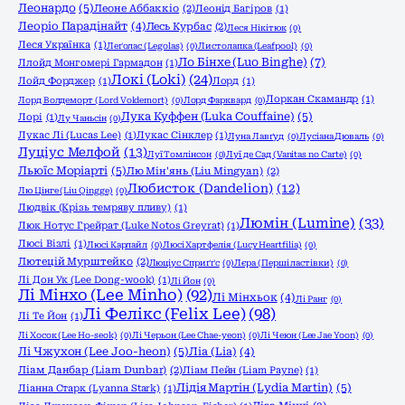
Леонардо
(5)
Леоне Аббаккіо
(2)
Леонід Багіров
(1)
Леоріо Парадінайт
(4)
Лесь Курбас
(2)
Леся Нікітюк
(0)
Леся Українка
(1)
Леґолас (Legolas)
(0)
Листолапка (Leafpool)
(0)
Ло Бінхе (Luo Binghe)
(7)
Ллойд Монгомері Гармадон
(1)
Локі (Loki)
(24)
Лойд Форджер
(1)
Лорд
(1)
Лоркан Скамандр
(1)
Лорд Волдеморт (Lord Voldemort)
(0)
Лорд Фарквард
(0)
Лука Куффен (Luka Couffaine)
(5)
Лорі
(1)
Лу Чаньсін
(0)
Лукас Лі (Lucas Lee)
(1)
Лукас Сінклер
(1)
Луна Лавґуд
(0)
Лусіана Дюваль
(0)
Луціус Мелфой
(13)
Луї Томлінсон
(0)
Луї де Сад (Vanitas no Carte)
(0)
Льюїс Моріарті
(5)
Лю Мін'янь (Liu Mingyan)
(2)
Любисток (Dandelion)
(12)
Лю Цінге (Liu Qingge)
(0)
Людвік (Крізь темряву пливу)
(1)
Люмін (Lumine)
(33)
Люк Нотус Грейрат (Luke Notos Greyrat)
(1)
Люсі Візлі
(1)
Люсі Карлайл
(0)
Люсі Хартфелія (Lucy Heartfilia)
(0)
Лютецій Мурштейко
(2)
Люціус Сприґґс
(0)
Лєра (Перші ластівки)
(0)
Лі Дон Ук (Lee Dong-wook)
(1)
Лі Йон
(0)
Лі Мінхо (Lee Minho)
(92)
Лі Мінхьок
(4)
Лі Ранг
(0)
Лі Фелікс (Felix Lee)
(98)
Лі Те Йон
(1)
Лі Хосок (Lee Ho-seok)
(0)
Лі Черьон (Lee Chae-yeon)
(0)
Лі Чеюн (Lee Jae Yoon)
(0)
Лі Чжухон (Lee Joo-heon)
(5)
Ліа (Lia)
(4)
Ліам Данбар (Liam Dunbar)
(2)
Ліам Пейн (Liam Payne)
(1)
Лідія Мартін (Lydia Martin)
(5)
Ліанна Старк (Lyanna Stark)
(1)