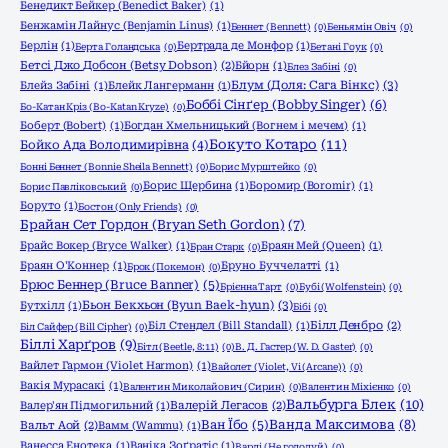
Бенедикт Бейкер (Benedict Baker)
(1)
Бенжамін Лайнус (Benjamin Linus)
(1)
Беннет (Bennett)
(0)
Беньямін Овіч
(0)
Берлін
(1)
Бертрада де Монфор
(1)
Берта Голандська
(0)
Бетані Гоук
(0)
Бетсі Джо Добсон (Betsy Dobson)
(2)
Бйорн
(1)
Блез Забіні
(0)
Блум (Доля: Сага Вінкс)
(3)
Блейз Забіні
(1)
Блейк Лангерманн
(1)
Боббі Сінґер (Bobby Singer)
(6)
Бо-Катан Кріз (Bo-Katan Kryze)
(0)
Боберт (Bobert)
(1)
Богдан Хмельницький (Вогнем і мечем)
(1)
Бокуто Котаро
(11)
Бойко Ада Володимирівна
(4)
Бонні Беннет (Bonnie Sheila Bennett)
(0)
Борис Мурштейко
(0)
Борис Щербина
(1)
Боромир (Boromir)
(1)
Борис Павліковський
(0)
Боруто
(1)
Бостон (Only Friends)
(0)
Брайан Сет Гордон (Bryan Seth Gordon)
(7)
Брайс Вокер (Bryce Walker)
(1)
Браян Мей (Queen)
(1)
Бран Старк
(0)
Браян О'Коннер
(1)
Бруно Буччелатті
(1)
Брок (Покемон)
(0)
Брюс Беннер (Bruce Banner)
(5)
Брієнна Тарт
(0)
Бубі (Wolfenstein)
(0)
Бьон Бекхьон (Byun Baek-hyun)
(3)
Бутхілл
(1)
Бібі
(0)
Біл Стендел (Bill Standall)
(1)
Білл Денбро
(2)
Біл Сайфер (Bill Cipher)
(0)
Біллі Харґров
(9)
Бітл (Beetle, 8:11)
(0)
В. Д. Гастер (W. D. Gaster)
(0)
Вайлет Гармон (Violet Harmon)
(1)
Вайолет (Violet, Vi (Arcane))
(0)
Вакія Мурасакі
(1)
Валентин Миколайович (Сирин)
(0)
Валентин Міхієнко
(0)
Вальбурга Блек
(10)
Валер'ян Підмогильний
(1)
Валерій Легасов
(2)
Ванда Максимова
(8)
Ван Їбо
(5)
Вальт Аой
(2)
Вамм (Wammu)
(1)
Ванесса Енотека
(1)
Ваніка Зоґратіс
(1)
Варлі (Не голодуй)
(0)