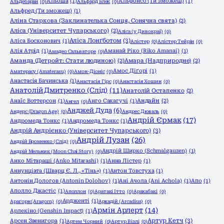
Альоша
(1)
Альфонсо (Ти зможеш)
(1)
Альдебаран
(0)
Альфард Блек
(0)
Альфред (Ти зможеш)
(1)
Аліна Старкова (Заклинателька Сонця, Сонячна свята)
(2)
Аліса (Університет Чупарського)
(2)
Аліса (у Дивокраї)
(0)
Аліса Лонґботом
(3)
Аліса Босконович
(1)
Алістер
(0)
Алістер Тейрін
(0)
Алія Атрід
(1)
Аманай Ріко (Riko Amanai)
(1)
Амадео Сальваторе
(0)
Аманда (Детройт: Стати людиною)
(2)
Амара (Надприродне)
(2)
Амос Діґорі
(1)
Аматерасу (Amaterasu)
(0)
Амон-Діоніс
(0)
Анастасія Бачинська
(1)
Анастасія Гірс
(0)
Анастасія Хошин
(0)
Анатолій Дмитренко (Слід)
(11)
Анатолій Остапенко
(2)
Анаїс Воттерсон
(1)
Анго Сакагучі
(1)
Андайн
(2)
Ангел
(0)
Анджей Дуда
(6)
Андерс (Dragon Age)
(0)
Андрес Дюваль
(0)
Андрій Єрмак
(17)
Андромеда Тонкс
(1)
Андромеда Тонкс
(1)
Андрій Андрієнко (Університет Чупарського)
(3)
Андрій Лузан
(26)
Андрій Броменко (Слід)
(0)
Андрій Ширко (Schmalgauzen)
(1)
Андрій Мельник (Moon Chai Story)
(0)
Анко Мітараші (Anko Mitarashi)
(1)
Анна Лістер
(1)
Аннунціата (Шварц Є. Л., «Тінь»)
(1)
Антон Товстуха
(1)
Антонін Дологов (Antonin Dolohov)
(1)
Ані Ачола (Ani Achola)
(1)
Апо
(1)
Аполло Джастіс
(1)
Аполлон
(0)
Аратакі Ітто
(0)
Арахабакі
(0)
Ардженті
(1)
Араґорн (Aragorn)
(0)
Аркадій (Arcadius)
(0)
Армін Арлерт
(14)
Арлекіно (Genshin Impact)
(1)
Артур Кетч
(3)
Арсен Звенигора
(1)
Артем Чорний
(0)
Артур Візлі
(0)