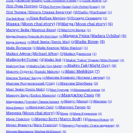
Ліза Мінчі
(3)
Ліза Джонсон-Фішер (Lisa Johnson-Fisher)
(1)
Лілі Луна Поттер
(3)
Лілі Поттер (Еванс) (Lily Potter (Evans))
(0)
Лілі Теслюк (Шпага Славка Беркути)
(2)
Лімбо (Warframe)
(1)
Лінн Фабіан Меріар
(2)
Лісандр Скамандр
(1)
Лін Бей Фонг
(0)
Мавка (Moon chai story)
(9)
Магда (Moon chai story)
(6)
Магнус Бейн (Magnus Bane)
(3)
Магістр Варка
(1)
Мадара Учіха (Madara Uchiha)
(6)
Мадам Бронте (Episode.My first kiss)
(0)
Майк Вілер
(8)
Май Зенін (Zenin Mai)
(2)
Мадж Андерсі
(0)
Майк Йогансен
(1)
Майк Хенлон (Mike Hanlon)
(1)
Майкл Афтон (Michael Afton)
(3)
Майкл Джексон
(1)
Майкрофт Голмс
(4)
Майкі Вей
(1)
Майлз "Тейлз" Правер (Miles Prower)
(0)
Майто Ґай (Might Guy)
(4)
Майстер Чен
(0)
Майто Ґай (Guy Might)
(0)
Макс Мейфілд
(7)
Макото Судзукі (Suzuki Makoto)
(1)
Максим Кривоніс (Вогнем і мечем)
(1)
Максим "Kapkan" Басуда
(0)
Максим Розумовський (Слід)
(1)
Максим Щербина
(2)
Макі Зенін (Zenin Maki)
(1)
Мал Оретцев
(0)
Маленький принц
(0)
Манджіро Сано
(9)
Мамору Ендо (Endou Mamoru)
(1)
Манус (Manus)
(1)
Маомао
(1)
Мандрівник (Traveler) Ґеншін Імпакт
(0)
Маргарет Сміт
(1)
Маргері Тирел
(2)
Мара Барроу
(0)
Марена (Moon chai story)
(6)
Марк
(0)
Марк Куцевалов
(0)
Марко Ботт (Marco Bodt)
(4)
Марк Спектор
(1)
Маркос Новоа
(0)
Маркс Франсуа (Marx Francois)
(1)
Маркус (Детройт: Стати людиною)
(0)
Марлен Маккіннон (Marlene McKinnon)
(0)