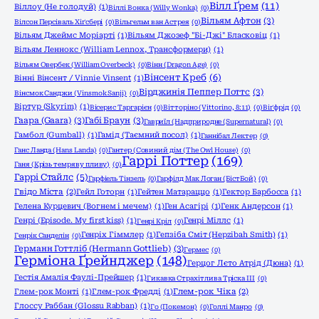
Вілл Ґрем
(11)
Віллоу (Не голодуй)
(1)
Віллі Вонка (Willy Wonka)
(0)
Вільям Афтон
(3)
Вілсон Персіваль Хіґсбері
(0)
Вільгельм ван Астрея
(0)
Вільям Джеймс Моріарті
(1)
Вільям Джозеф "Бі-Джі" Бласковіц
(1)
Вільям Леннокс (William Lennox, Трансформери)
(1)
Вільям Овербек (William Overbeck)
(0)
Вінн (Dragon Age)
(0)
Вінсент Креб
(6)
Вінні Вінсент / Vinnie Vinsent
(1)
Вірджинія Пеппер Поттс
(3)
Вінсмок Санджи (Vinsmok Sanji)
(0)
Віртур (Skyrim)
(1)
Вісерис Таргарієн
(0)
Вітторіно (Vittorino, 8:11)
(0)
Віґфрід
(0)
Гаара (Gaara)
(3)
Габі Браун
(3)
Гавриїл (Надприродне (Supernatural)
(0)
Гамбол (Gumball)
(1)
Гамід (Таємний посол)
(1)
Ганнібал Лектер
(0)
Ганс Ланда (Hans Landa)
(0)
Гантер (Совиний дім (The Owl House)
(0)
Гаррі Поттер
(169)
Ганя (Крізь темряву пливу)
(0)
Гаррі Стайлс
(5)
Гарфіель Тінзель
(0)
Гарфілд Мак Логан (БістБой)
(0)
Гвідо Міста
(2)
Гейл Готорн
(1)
Гейтен Матараццо
(1)
Гектор Барбосса
(1)
Гелена Курцевич (Вогнем і мечем)
(1)
Ген Асагірі
(1)
Генк Андерсон
(1)
Генрі (Episode. My first kiss)
(1)
Генрі Міллс
(1)
Генрі Кріл
(0)
Генріх Гіммлер
(1)
Гепзіба Сміт (Hepzibah Smith)
(1)
Генрік Санделін
(0)
Германн Готтліб (Hermann Gottlieb)
(3)
Гермес
(0)
Герміона Ґрейнджер
(148)
Герцог Лєто Атрід (Дюна)
(1)
Гестія Амалія Фаулі-Прейшер
(1)
Гикавка Страхітлива Тріска ІІІ
(0)
Глем-рок Монті
(1)
Глем-рок Фредді
(1)
Глем-рок Чіка
(2)
Глоссу Раббан (Glossu Rabban)
(1)
Го (Покемон)
(0)
Голлі Манро
(0)