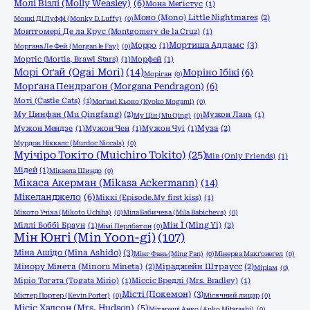
Молі Візлі (Molly Weasley)
(6)
Мона Меґістус
(1)
Моно (Mono) Little Nightmares
(2)
Монкі Ді Луффі (Monky D. Luffy)
(0)
Монтгомері Де ла Крус (Montgomery de la Cruz)
(1)
Мортиша Аддамс
(3)
Морро
(1)
Моргана Ле Фей (Morgan le Fay)
(0)
Мортіс (Mortis, Brawl Stars)
(1)
Морфей
(1)
Морі Оґай (Ogai Mori)
(14)
Моріно Ібікі
(6)
Моріган
(0)
Морґана Пендраґон (Morgana Pendragon)
(6)
Моті (Castle Cats)
(1)
Моґамі Кьоко (Kyoko Mogami)
(0)
Му Цинфан (Mu Qingfang)
(2)
Мужон Лань
(1)
Му Цін (Mu Qing)
(0)
Мужон Мендзе
(1)
Мужон Чен
(1)
Мужон Чуі
(1)
Муза
(2)
Мурдок Ніккалс (Murdoc Niccals)
(0)
Муічіро Токіто (Muichiro Tokito)
(25)
Мів (Only Friends)
(1)
Мідей
(1)
Мікаела Шиндо
(0)
Мікаса Акерман (Mikasa Ackermann)
(14)
Мікеланджело
(6)
Міккі (Episode.My first kiss)
(1)
Мікото Учіха (Mikoto Uchiha)
(0)
Міла Бабичева (Mila Babicheva)
(0)
Міллі Боббі Браун
(1)
Мін Ї (Ming Yi)
(2)
Мімі Перлбатон
(0)
Мін Юнгі (Min Yoon-gi)
(107)
Міна Ашідо (Mina Ashido)
(3)
Мінг Фань (Ming Fan)
(0)
Мінерва Макґонеґел
(0)
Мінору Мінета (Minoru Mineta)
(2)
Міраджейн Штраусс
(2)
Міріам
(0)
Міріо Тогата (Togata Mirio)
(1)
Міссіс Бредлі (Mrs. Bradley)
(1)
Місті (Покемон)
(3)
Містер Портер (Kevin Porter)
(0)
Місячний лицар
(0)
Місіс Хадсон (Mrs. Hudson)
(5)
Мітараші Анко (Anko Mitarashi)
(0)