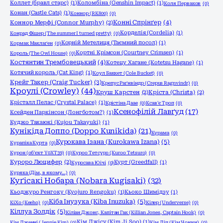
Коллет (бравл старс)
(1)
Коломбіна (Genshin Impact)
(1)
Коля Перваков
(0)
Конан (Castle Cats)
(1)
Коннор (RK800)
(0)
Конні Спрінґер
(4)
Коннор Мерфі (Connor Murphy)
(2)
Корделія (Cordelia)
(1)
Конрад Фішер (The summer I turned pretty)
(0)
Корній Метелиця (Таємний посол)
(1)
Кормак Маклаґен
(0)
Кортні Крімсон (Courtney Crimsen)
(1)
Король (The Owl House)
(0)
Костянтин Трембовецький
(4)
Котецу Хагане (Kotetsu Hagane)
(1)
Котячий король (Cat King)
(1)
Коул Баккет (Cole Bucket)
(0)
Крейг Такер (Craig Tucker)
(3)
Крепус Раґнвіндр (Crepus Ragnvindr)
(0)
Кроулі (Crowley)
(44)
Круш Карстен
(2)
Кріста (Christa)
(2)
Крісталл Пелас (Crystal Palace)
(1)
Крістіна Даае
(0)
Ксав'є Троп
(0)
Ксенофілій Лавґуд
(17)
Ксейден Паркінсон (Лонгботом?)
(1)
Куджо Такаюкі (Kujou Takayuki)
(1)
Кунікіда Доппо (Doppo Kunikida)
(21)
Курама
(0)
Курокава Ізана (Kurokawa Izana)
(5)
Курапіка Курта
(0)
Курон (об'єкт Y0XT39)
(0)
Куроо Тетсуро (Kuroo Tetsuro)
(0)
Куроро Люцифер
(2)
Курт (Greedfall)
(1)
Куросава Юічі
(0)
Куряка (Дім, в якому…)
(0)
Куґісакі Нобара (Nobara Kugisaki)
(32)
Кьоджуро Ренгоку (Kyojuro Rengoku)
(1)
Кьоко Шимідзу
(1)
Кіба Інузука (Kiba Inuzuka)
(5)
КіХо (Keeho)
(0)
Кілер (Underverse)
(0)
Кіллуа Золдік
(5)
Кіліан Джонс, Капітан Гак (Killian Jones, Captain Hook)
(0)
Кім Джісу (Kim Ji Soo)
(1)
Кім Дженні (Jennie Kim)
(0)
Кім Ліп (Кім Чонин)
(0)