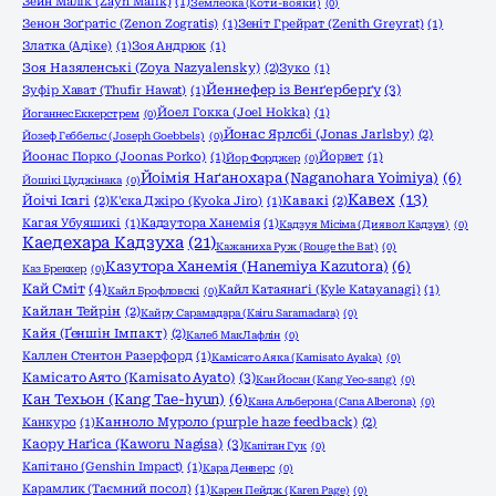
Зейн Малік (Zayn Malik)
(1)
Землеока (Коти-вояки)
(0)
Зенон Зоґратіс (Zenon Zogratis)
(1)
Зеніт Грейрат (Zenith Greyrat)
(1)
Златка (Адіке)
(1)
Зоя Андрюк
(1)
Зоя Назяленські (Zoya Nazyalensky)
(2)
Зуко
(1)
Йеннефер із Венґерберґу
(3)
Зуфір Хават (Thufir Hawat)
(1)
Йоел Гокка (Joel Hokka)
(1)
Йоганнес Еккерстрем
(0)
Йонас Ярлсбі (Jonas Jarlsby)
(2)
Йозеф Геббельс (Joseph Goebbels)
(0)
Йоонас Порко (Joonas Porko)
(1)
Йорвет
(1)
Йор Форджер
(0)
Йоімія Наґанохара (Naganohara Yoimiya)
(6)
Йошікі Цуджінака
(0)
Кавех
(13)
Йоічі Ісагі
(2)
К'єка Джіро (Kyoka Jiro)
(1)
Кавакі
(2)
Кагая Убуяшикі
(1)
Кадзутора Ханемія
(1)
Кадзуя Місіма (Диявол Кадзуя)
(0)
Каедехара Кадзуха
(21)
Кажаниха Руж (Rouge the Bat)
(0)
Казутора Ханемія (Hanemiya Kazutora)
(6)
Каз Бреккер
(0)
Кай Сміт
(4)
Кайл Катаянаґі (Kyle Katayanagi)
(1)
Кайл Брофловскі
(0)
Кайлан Тейрін
(2)
Кайру Сарамадара (Kairu Saramadara)
(0)
Кайя (Ґеншін Імпакт)
(2)
Калеб МакЛафлін
(0)
Каллен Стентон Разерфорд
(1)
Камісато Аяка (Kamisato Ayaka)
(0)
Камісато Аято (Kamisato Ayato)
(3)
Кан Йосан (Kang Yeo-sang)
(0)
Кан Техьон (Kang Tae-hyun)
(6)
Кана Альберона (Cana Alberona)
(0)
Канкуро
(1)
Канноло Муроло (purple haze feedback)
(2)
Каору Наґіса (Kaworu Nagisa)
(3)
Капітан Гук
(0)
Капітано (Genshin Impact)
(1)
Кара Денверс
(0)
Карамлик (Таємний посол)
(1)
Карен Пейдж (Karen Page)
(0)