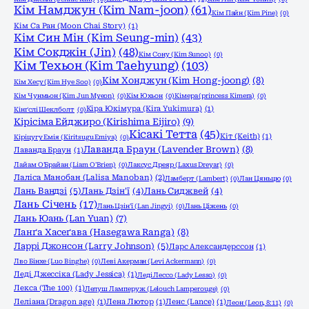
Кім Намджун (Kim Nam-joon)
(61)
Кім Пайн (Kim Pine)
(0)
Кім Са Ран (Moon Chai Story)
(1)
Кім Син Мін (Kim Seung-min)
(43)
Кім Сокджін (Jin)
(48)
Кім Сону (Kim Sunoo)
(0)
Кім Техьон (Kim Taehyung)
(103)
Кім Хонджун (Kim Hong-joong)
(8)
Кім Хесу (Kim Hye Soo)
(0)
Кім Чунмьон (Kim Jun Myeon)
(0)
Кім Юхьон
(0)
Кімера (princess Kimera)
(0)
Кіра Юкімура (Kira Yukimura)
(1)
Кінґслі Шеклболт
(0)
Кірісіма Ейджиро (Kirishima Eijiro)
(9)
Кісакі Тетта
(45)
Кіт (Keith)
(1)
Кіріцугу Емія (Kiritsugu Emiya)
(0)
Лаванда Браун (Lavender Brown)
(8)
Лаванда Браун
(1)
Лайам О'Брайан (Liam O'Brien)
(0)
Лаксус Дреяр (Laxus Dreyar)
(0)
Лаліса Манобан (Lalisa Manoban)
(2)
Ламберт (Lambert)
(0)
Лан Цяньцю
(0)
Лань Вандзі
(5)
Лань Дзін'ї
(4)
Лань Сиджвей
(4)
Лань Січень
(17)
Лань Цзін'ї (Lan Jingyi)
(0)
Лань Ціжень
(0)
Лань Юань (Lan Yuan)
(7)
Ланґа Хасеґава (Hasegawa Ranga)
(8)
Ларрі Джонсон (Larry Johnson)
(5)
Ларс Александерссон
(1)
Лво Бінхе (Luo Binghe)
(0)
Леві Акерман (Levi Ackermann)
(0)
Леді Джессіка (Lady Jessica)
(1)
Леді Лессо (Lady Lesso)
(0)
Лекса (The 100)
(1)
Лелуш Ламперуж (Lelouch Lamperouge)
(0)
Леліана (Dragon age)
(1)
Лена Лютор
(1)
Ленс (Lance)
(1)
Леон (Leon, 8:11)
(0)