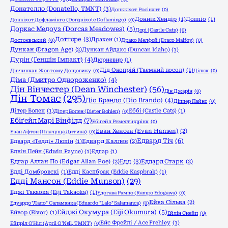
Донателло (Donatello, TMNT)
(3)
Донккіхот Росінант
(0)
Доннік Хендір
(1)
Доппіо
(1)
Донкіхот Дофламінго (Donquixote Doflamingo)
(0)
Доркас Медоуз (Dorcas Meadowes)
(5)
Дорі (Castle Cats)
(0)
Дотторе
(3)
Дракен
(1)
Достоєвський
(0)
Драко Мелфой (Draco Malfoy)
(0)
Дункан (Dragon Age)
(2)
Дункан Айдахо (Duncan Idaho)
(1)
Дурін (Ґеншін Імпакт)
(4)
Дюрневир
(1)
Дід Онопрій (Таємний посол)
(1)
Дівчинка в Жовтому Дощовику
(0)
Ділюк
(0)
Діма (Дмитро Однороженко)
(4)
Дін Вінчестер (Dean Winchester)
(56)
Дін Джарін
(0)
Дін Томас
(295)
Діо Брандо (Dio Brando)
(4)
Діппер Пайнс
(0)
Дітер Болен
(1)
Еббі (Castle Cats)
(1)
Дітер Болен (Dieter Bohlen)
(0)
Ебіґейл Марі Вінфілд
(7)
Ебіґейл Ремелтіндрінк
(0)
Еван Хенсен (Evan Hansen)
(2)
Еван Афтон (Плачуща Дитина)
(0)
Едвард Тіч
(6)
Едвард «Тедді» Люпін
(1)
Едвард Каллен
(2)
Едвін Пейн (Edwin Payne)
(1)
Едгар
(1)
Едд
(3)
Едгар Аллан По (Edgar Allan Poe)
(2)
Еддард Старк
(2)
Едді Домбровскі
(1)
Едді Каспбрак (Eddie Kaspbrak)
(1)
Едді Мансон (Eddie Munson)
(29)
Еджі Такаока (Eiji Takaoka)
(1)
Едогава Рампо (Rampo Edogawa)
(0)
Ейва Сільва
(2)
Едуардо "Лало" Саламанка (Eduardo "Lalo" Salamanca)
(0)
Ейджі Окумура (Eiji Okumura)
(5)
Ейвор (Eivor)
(1)
Ейлін Снейп
(0)
Ейс Фрейлі / Ace Frehley
(1)
Ейпріл О'Ніл (April O'Neil, TMNT)
(0)