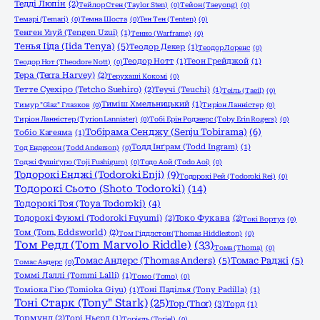
Тедді Люпін
(2)
Тейлор Стен (Taylor Sten)
(0)
Тейон (Taeyong)
(0)
Темарі (Temari)
(0)
Темна Шоста
(0)
Тен Тен (Tenten)
(0)
Тенген Узуй (Tengen Uzui)
(1)
Тенно (Warframe)
(0)
Тенья Ііда (Iida Tenya)
(5)
Теодор Декер
(1)
Теодор Лоренс
(0)
Теодор Нотт
(1)
Теон Грейджой
(1)
Теодор Нот (Theodore Nott)
(0)
Тера (Terra Harvey)
(2)
Терухаші Кокомі
(0)
Тетте Суехіро (Tetcho Suehiro)
(2)
Теучі (Teuchi)
(1)
Теіль (Taeil)
(0)
Тиміш Хмельницький
(1)
Тимур "Glaz" Глазков
(0)
Тиріон Ланністер
(0)
Тиріон Ланністер (Tyrion Lannister)
(0)
Тобі Ерін Роджерс (Toby Erin Rogers)
(0)
Тобірама Сенджу (Senju Tobirama)
(6)
Тобіо Кагеяма
(1)
Тодд Інґрам (Todd Ingram)
(1)
Тод Ендерсон (Todd Anderson)
(0)
Тоджі Фушіґуро (Toji Fushiguro)
(0)
Тодо Аой (Todo Aoi)
(0)
Тодорокі Енджі (Todoroki Enji)
(9)
Тодорокі Рей (Todoroki Rei)
(0)
Тодорокі Сьото (Shoto Todoroki)
(14)
Тодорокі Тоя (Toya Todoroki)
(4)
Тодорокі Фуюмі (Todoroki Fuyumi)
(2)
Токо Фукава
(2)
Токі Вортуз
(0)
Том (Tom, Eddsworld)
(2)
Том Гіддлстон (Thomas Hiddleston)
(0)
Том Редл (Tom Marvolo Riddle)
(33)
Тома (Thoma)
(0)
Томас Андерс (Thomas Anders)
(5)
Томас Раджі
(5)
Томас Андерс
(0)
Томмі Лаллі (Tommi Lalli)
(1)
Томо (Tomo)
(0)
Томіока Гію (Tomioka Giyu)
(1)
Тоні Паділья (Tony Padilla)
(1)
Тоні Старк (Tony" Stark)
(25)
Тор (Thor)
(3)
Торд
(1)
Тормунд
(2)
Торі Ньєрд
(1)
Торієль (Toriel)
(0)