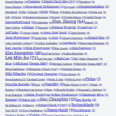
Cumulus
(1)
Dante (Devil May Cry)
(1)
Crusch Karsten
(0)
Dewdrop
(0)
Dreamwastaken
(3)
Donquixote Doflamingo
(1)
Dong Sicheng
(0)
Doyoung
(0)
Eret
(2)
Ella Mirrel
(0)
Elle
(0)
Emilia
(0)
Ester
(0)
Father Jim Defroque
(0)
Felix Lee
(0)
Felt
(0)
Ferris
(0)
Frederica Baumann
(0)
Fundy
(0)
Futaba Sakura
(0)
Garfiel Tinzel
(0)
Han Jisung
(64)
GeorgeNotFound
(2)
Godwoken
(0)
Hansol
(0)
Hikaru
(1)
Hwang Hyunjin
(2)
Jaehyun
(1)
Harry Potter
(0)
Hoseok
(0)
Jeff Satur
(1)
Jeon Jung-kook
(1)
Jeong Yunho
(0)
Jeon Somin
(0)
Jeon Wooyoung
(3)
Jisung Han
(3)
Jinx
(1)
Jimin Park
(0)
Jisung Gongwon
(0)
Jungkook
(1)
John Jun Suh (Johnny)
(0)
Julius Juukulius
(0)
Kageyama Ranmaru
(0)
Karl Jacobs
(1)
Kim Hongjoong
(2)
Kim Namjoon
(1)
Kim Jennie
(0)
Kim Seungmin
(26)
Kim Tae-hyung
(0)
Lalisa Monoban
(0)
Lee Min-ho
(71)
Mark Lee
(1)
Lee Tae-min
(0)
MC (Main Character)
(0)
Mias
(1)
Michael (Dream SMP)
(2)
Michael Jackson
(0)
Michelle (Dream SMP)
(0)
Mimi Pearlbaton
(0)
Mountain (Ghost (гурт))
(0)
Natsuki Subaru
(0)
Niki Nihachu
(5)
Original Character
(1)
Otto Suwen
(0)
Philza
(7)
Papa Emeritus IV (Cardinal Copia)
(0)
Park Ji-min
(0)
Petra Leyte
(0)
Quackity
(6)
Priscilla Barielle
(2)
Puck
(0)
Rain (Ghost (гурт))
(0)
Ram
(0)
Ranboo
(0)
Reinhard van Astrea
(0)
Rem
(0)
Ricardo Welkin
(0)
Roswaal L. Mathers
(0)
Saber-Prototype (Arthur Pendragon)
(1)
Sakatsuki Miyu
(1)
Ryan Blanchet
(0)
Seo Changbin
(33)
Sapnap
(5)
Satou Kai
(1)
Seo Soojin
(2)
Technoblade
(9)
Swiss (Ghost (гурт))
(1)
Sir Billiam III
(0)
Skeppy
(0)
TommyInnit
(9)
Torchbearer
(1)
Ten (NCT)
(0)
Tivey Pearlbaton
(0)
Tubbo
(7)
Tsukiru Yodzu
(1)
Vergil (Devil May Cry)
(0)
Victor
(0)