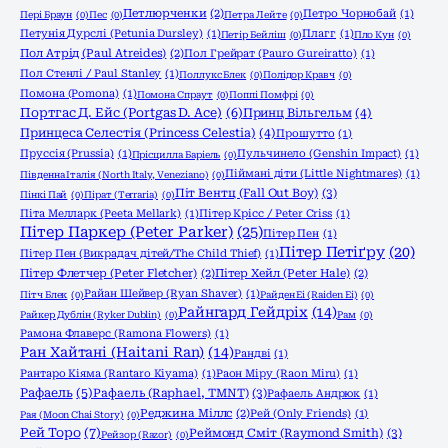
Петлюрченки
(2)
Петро Чорнобай
(1)
Пері Браун
(0)
Пес
(0)
Петра Лейте
(0)
Петунія Дурслі (Petunia Dursley)
(1)
Плагг
(1)
Петір Бейліш
(0)
Пло Кун
(0)
Пол Атрід (Paul Atreides)
(2)
Пол Грейрат (Pauro Gureiratto)
(1)
Пол Стенлі / Paul Stanley
(1)
Поллукс Блек
(0)
Полідор Кравч
(0)
Помона (Pomona)
(1)
Помона Спраут
(0)
Поппі Помфрі
(0)
Портгас Д. Ейс (Portgas D. Ace)
(6)
Принц Вільгельм
(4)
Принцеса Селестія (Princess Celestia)
(4)
Прошутто
(1)
Пруссія (Prussia)
(1)
Пульчинело (Genshin Impact)
(1)
Прісцилла Баріель
(0)
Піймані діти (Little Nightmares)
(1)
Південна Італія (North Italy, Veneziano)
(0)
Піт Вентц (Fall Out Boy)
(3)
Пінкі Пай
(0)
Пірат (Terraria)
(0)
Піта Мелларк (Peeta Mellark)
(1)
Пітер Крісс / Peter Criss
(1)
Пітер Паркер (Peter Parker)
(25)
Пітер Пен
(1)
Пітер Петіґру
(20)
Пітер Пен (Викрадач дітей/The Child Thief)
(1)
Пітер Флетчер (Peter Fletcher)
(2)
Пітер Хейл (Peter Hale)
(2)
Райан Шейвер (Ryan Shaver)
(1)
Пітч Блек
(0)
Райден Еі (Raiden Ei)
(0)
Райнгард Гейдріх
(14)
Райкер Дублін (Ryker Dublin)
(0)
Рам
(0)
Рамона Флаверс (Ramona Flowers)
(1)
Ран Хайтані (Haitani Ran)
(14)
Рандві
(1)
Рантаро Кіяма (Rantaro Kiyama)
(1)
Раон Міру (Raon Miru)
(1)
Рафаель
(5)
Рафаель (Raphael, TMNT)
(3)
Рафаель Андрюк
(1)
Реджина Міллс
(2)
Рей (Only Friends)
(1)
Рая (Moon Chai Story)
(0)
Рей Торо
(7)
Реймонд Сміт (Raymond Smith)
(3)
Рейзор (Razor)
(0)