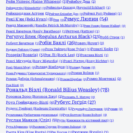
Рейн Уісперс (Raine Whispers)
(3)
Рейнбоу Деш
(2)
Рейнольд Еккард (Reynold Eckhart)
(1)
Рейндоттір (Rhinedottir)
(0)
Рейнхард ван Астрея
(2)
Рейчел Рот (Рейвен)
(1)
Рейчел Елізабет Дер
(0)
Ремус Люпин
(54)
Рекі К'ян (Reki Kyan)
(8)
Рем
(0)
Рендл Макмерфі (Randle Patrick McMurphy)
(1)
Рене Уокер (Renee Walker)
(0)
Ренлі Баратеон (Renly Baratheon)
(1)
Реттреп (Rattrap)
(1)
Реґулус Блек (Regulus Arcturus Black)
(23)
Робб Старк
(1)
Робін Баклі
(26)
Роберт Баратеон
(1)
Ровер (Rover)
(2)
Розалі Хейл
(3)
Роза Тайлер (Rose Tyler)
(1)
Роджер Тейлор (Queen)
(0)
Розарія (Rosaria)
(5)
Рок Лі (Rock Lee)
(3)
Роксана Візлі
(1)
Роксі Мігурдія (Roxy Migurdia)
(1)
Роксі Ріхтер (Roxy Richter)
(1)
Роланд Вімблдон
(1)
Рокі (Моллі Мун)
(0)
Роланд Дюпен
(0)
Роман Воїнов
(1)
Рома Руденко (Університет Чупарського)
(0)
Роман Дебрін (Schmalgauzen)
(1)
Ромео Монтеккі
(2)
Роман Щербан
(0)
Рон Візлі
(0)
Рональд Візлі (Ronald Bilius Weasley)
(78)
Ророноа Зоро (Roronoa Zoro)
(2)
Росвааль Л. Матерс
(0)
Рубеус Геґрід
(27)
Роуз Ґрейнджер-Візлі
(4)
Рудеус Грейрат (Rudeusu Gureiratto)
(1)
Рудольфус Лестранж
(0)
Рунаан
(0)
Русалонька (Рибалчина русалонька)
(0)
Русе Болтон (Roose Bolton)
(0)
Руслан Маяков (Слід)
(9)
Рута (Книжки та кістяний пил)
(1)
Рута Абрамова
(0)
Рьоомен Сукуна (Ryomen Sukuna)
(0)
Рюджин (Ryujin)
(3)
Рьота Кісе (Kise Ryota)
(2)
Рю Хосон
(1)