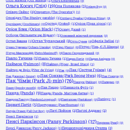
Оллі Матела (Olli Matela)
(1)
Ольга Кобилянська
(0)
Ольга Косач (Слід)
(19)
Оля Полякова
(3)
Олівер Вуд
(0)
Олівер Сайкс
(2)
Оператор (The Operator))
(1)
Оповідач (The Stanley parable)
(1)
Оптімус Прайм (Optimus Prime)
(0)
Орстед (Orsted)
(1)
Оріон (Прах зірок)
(1)
Орочімару (Orochimaru)
(0)
Оріон Блек (Orion Black)
(7)
Осаму Дазай
(1)
Осборн (Звільнити цю Відьму)
(1)
Основний жіночий персонаж
(0)
Остап Вишня
(1)
Остап Чупарський
(2)
Офелія Забіні
(1)
Отто Сувен
(0)
П'єтро (Тінь, Є.Л.Шварц)
(1)
Очако Урарака (Ochaco Uraraka)
(0)
П'єро (Pierro)
(0)
П'єтро Максимофф (Pietro Maximoff)
(0)
Павло Скоропадський
(0)
Павло Тичина
(5)
Павло Тичина
(1)
Падма Патіл
(0)
Падме Амідала
(0)
Паймон (Paimon)
(8)
Пайпер (Piper, Brawl Stars)
(1)
Пак (Сестри Грімм)
(4)
Пайтер де Вріз (Piter de Vries)
(1)
Пак
(0)
Пак Сонхва (Park Seong Hwa)
(6)
Пак Джисон (Jisung)
(0)
Пак Сонхун
(0)
Пак Чімін (Park Ji-min)
(76)
Паккун (Pakkun)
(0)
Палермо
(0)
Пан Лицар
(1)
Панакота Фуґо
(1)
Памп (Spooky month)
(0)
Панда (Panda)
(9)
Панда (Panda, Магічна битва)
(1)
Папірус
(1)
Пандора Лавгуд (Pandora Lovegood)
(0)
Панталоне (Pantalone)
(0)
Парваті Патіл
(5)
Партурнакс (Paarthurnax)
(1)
Паті Пойзон
(2)
Паґслі Аддамс
(2)
Патрік Стамп (Fall Out Boy)
(0)
Пенсі Паркінсон
(1)
Пенсі Паркінсон (Pansy Parkinson)
(37)
Перлина (Pearl)
(0)
Персі Джексон (Percy Jackson)
(1)
Першопрохідниця Стелла
(2)