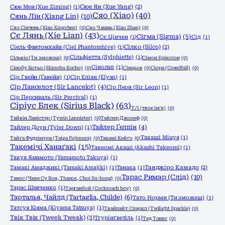
Сюе Мен (Xue Ziming)
(1)
Сюе Ян (Xue Yang)
(2)
Сяо (Xiao)
(40)
Сянь Лін (Xiang Lin)
(10)
Сяо Сінчень (Xiao Xingchen)
(0)
Сяо Чжань (Xiao Zhan)
(0)
Сє Лянь (Xie Lian)
(43)
Сігма (Sigma)
(5)
Сє Цінчен
(1)
Сід
(1)
Сіель Фантомхайв (Ciel Phantomhive)
(1)
Сілко (Silco)
(2)
Сільфіетта (Sylphiette)
(1)
Сільвіо (Ти зможеш)
(0)
Сімон Ерікссон
(0)
Сінолап
(1)
Сінобу Котьо (Shinobu Kocho)
(0)
Сінцьов
(0)
Сіора (Greedfall)
(0)
Сір Гвейн (Ґавейн)
(1)
Сір Еліан (Elyan)
(1)
Сір Ланселот (Sir Lancelot)
(4)
Сір Леон (Sir Leon)
(1)
Сір Персиваль (Sir Percival)
(1)
Сіріус Блек (Sirius Black)
(63)
Т/І (твоє ім'я)
(0)
Тайвін Ланістер (Tywin Lannister)
(0)
Тайлер Джозеф
(0)
Тайлер Ґелпін
(4)
Тайлер Доун (Tyler Down)
(1)
Такаші Міцуя
(1)
Тайґа Фудзімура (Taiga Fujimura)
(0)
Такамі Кейґо
(0)
Такемічі Ханаґакі
(15)
Такеомі Акаші (Akashi Takeomi)
(1)
Такуя Ямамото (Yamamoto Takuya)
(1)
Тамакі Амаджикі (Tamaki Amajiki)
(1)
Танака
(1)
Танджіро Камадо
(2)
Тарас Римар (Слід)
(10)
Танос (Чхве Су Бон, Thanos, Choi Su-bong)
(0)
Тарас Шевченко
(1)
Тарганбой (Cockroach boy)
(0)
Тарталья, Чайлд (Tartaglia, Childe)
(6)
Тато Норми (Ти зможеш)
(1)
Татсуя Кіяма (Kiyama Tatsuya)
(1)
Твайлайт Спаркл (Twilight Sparkle)
(0)
Твік Твік (Tweek Tweak)
(3)
Тгурінґветіль
(1)
Тед Тонкс
(0)