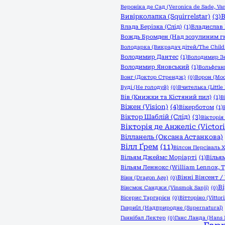
Вероніка де Сад (Veronica de Sade, Van
В
Вивірколапка (Squirrelstar)
(3)
Влада Берізка (Слід)
(1)
Владислав 
Вождь Бромден (Над зозулиним г
Володарка (Викрадач дітей/The Child 
Володимир Дантес
(1)
Володимир З
Володимир Яновський
(1)
Вольфганг
Вонг (Доктор Стрендж)
(0)
Ворон (Moo
Вуді (Не голодуй)
(0)
Вчителька (Little
Вів (Книжки та Кістяний пил)
(1)
В
Віжен (Vision)
(4)
Вікерботом
(1)
Віктор Шаблій (Слід)
(3)
Вікторія 
Вікторія де Анжеліс (Victori
Вілланель (Оксана Астанкова)
Вілл Ґрем
(11)
Вілсон Персіваль Х
Вільям Джеймс Моріарті
(1)
Вілья
Вільям Леннокс (William Lennox,
Вінні Вінсент /
Вінн (Dragon Age)
(0)
В
Вінсмок Санджи (Vinsmok Sanji)
(0)
Вісерис Таргарієн
(0)
Вітторіно (Vittori
Гавриїл (Надприродне (Supernatural)
Ганнібал Лектер
(0)
Ганс Ланда (Hans 