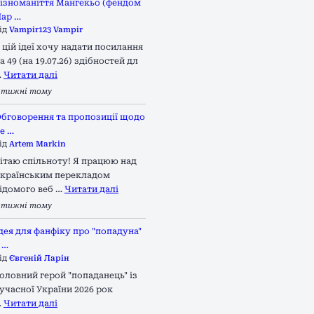
ізноманіття Мангекьо (фендом
ар …
ід
Vampir123 Vampir
 цій ідеї хочу надати посилання
а 49 (на 19.07.26) здібностей дл
…
Читати далі
 тижні тому
бговорення та пропозиції щодо
е …
ід
Artem Markin
ітаю спільноту! Я працюю над
країнським перекладом
ідомого веб …
Читати далі
 тижні тому
дея для фанфіку про "попадуна"
 …
ід
Євгеній Ларін
оловний герой "попаданець" із
учасної України 2026 рок
…
Читати далі