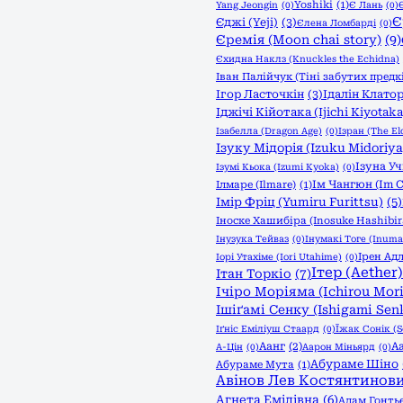
Yoshiki
(1)
Yang Jeongin
(0)
Є Лань
(0)
Є
Єджі (Yeji)
(3)
Єлена Ломбарді
(0)
Єремія (Moon chai story)
(9)
Єхидна Наклз (Knuckles the Echidna)
Іван Палійчук (Тіні забутих предк
Ігор Ласточкін
(3)
Ідалін Клатор
Іджічі Кійотака (Ijichi Kiyotaka
Ізабелла (Dragon Age)
(0)
Ізран (The Eld
Ізуку Мідорія (Izuku Midoriya
Ізуна Уч
Ізумі Кьока (Izumi Kyoka)
(0)
Ім Чангюн (Im 
Ілмаре (Ilmare)
(1)
Імір Фріц (Yumiru Furittsu)
(5)
Іноске Хашибіра (Inosuke Hashibir
Інузука Тейваз
(0)
Інумакі Тоге (Inuma
Ірен Адл
Іорі Утахіме (Iori Utahime)
(0)
Ітер (Aether)
Ітан Торкіо
(7)
Ічіро Моріяма (Ichirou Mor
Ішіґамі Сенку (Ishigami Sen
Іґніс Еміліуш Стаард
(0)
Їжак Сонік (S
Аанг
(2)
А
А-Цін
(0)
Аарон Міньярд
(0)
Абураме Шіно
Абураме Мута
(1)
Авінов Лев Костянтинов
Агнета Емілівна
(6)
Адам Гонть