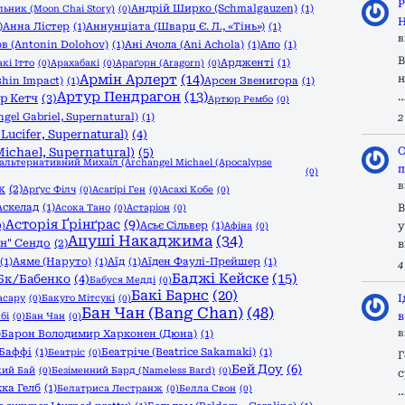
Р
Андрій Ширко (Schmalgauzen)
(1)
ьник (Moon Chai Story)
(0)
Н
)
Анна Лістер
(1)
Аннунціата (Шварц Є. Л., «Тінь»)
(1)
в
в (Antonin Dolohov)
(1)
Ані Ачола (Ani Achola)
(1)
Апо
(1)
В
Ардженті
(1)
кі Ітто
(0)
Арахабакі
(0)
Араґорн (Aragorn)
(0)
Армін Арлерт
(14)
н
shin Impact)
(1)
Арсен Звенигора
(1)
Артур Пендрагон
(13)
р Кетч
(3)
Артюр Рембо
(0)
gel Gabriel, Supernatural)
(1)
2
ucifer, Supernatural)
(4)
О
ichael, Supernatural)
(5)
/альтернативний Михаїл (Archangel Michael (Apocalypse
п
(0)
в
к
(2)
Арґус Філч
(0)
Асагірі Ген
(0)
Асахі Кобе
(0)
Аскелад
(1)
В
Асока Тано
(0)
Астаріон
(0)
Асторія Ґрінґрас
(9)
Асьє Сільвер
(1)
у
0)
Афіна
(0)
Ацуші Накаджима
(34)
н" Сендо
(2)
в
(1)
Аяме (Наруто)
(1)
Аїд
(1)
Аїден Фаулі-Прейшер
(1)
4
Баджі Кейске
(15)
Бк/Бабенко
(4)
Бабуся Медді
(0)
Бакі Барнс
(20)
І
асару
(0)
Бакуго Мітсукі
(0)
Бан Чан (Bang Chan)
(48)
в
бі
(0)
Бан Чан
(0)
в
)
Барон Володимир Харконен (Дюна)
(1)
Баффі
(1)
Беатріче (Beatrice Sakamaki)
(1)
Беатріс
(0)
Г
Бей Доу
(6)
кий Бай
(0)
Безіменний Бард (Nameless Bard)
(0)
с
кка Гелб
(1)
Белатриса Лестранж
(0)
Белла Свон
(0)