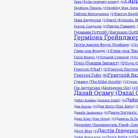
Гар
Ганя (Крізь темряву пливу)
(0)
Гарфіель Тінзель
(0)
Гарфілд Мак Логан
Гейтен Матараццо
(1)
Гектор Барб
Генк Андерсон
(1)
Генрі (Episode. My
Генріх Гіммлер
Генрік Санделін
(0)
Германн Готтліб (Hermann Gottl
Герміона Ґрейндже
Гестія Амалія Фаулі-Прейшер
(1)
Г
Глем-рок Чік
Глем-рок Фредді
(1)
Голлі Манро
(0)
Горацій Слизоріг
(0)
Г
Горо (Ґеншін Імпакт)
(5)
Гоук (
Грегорі (FNaF)
(2)
Грегорі Лестре
Григорій Ва
Грегорі Ґойл
(6)
Гунмар (The Elder Scrolls)
(1)
Гурен 
Гін Акутаґава (Akutagawa Gin)
(1)
Дазай Осаму (Dazai 
Дайн
Дайкі Аоміне (Aomine Daiki)
(0)
Дан Като (Dan Katо)
(
Дан Балан
(0)
Данте Зоґратіс
Даниїл Іващенко
(0)
Дань Хенг (Dan Heng)
(0)
Даніель Лі У
Дарклінг (Заклинатель Тіней, Ол
Дастін Гендерс
Дарт Мол
(1)
Дв
Даша Кубік
(1)
Дафф Маккаган
(0)