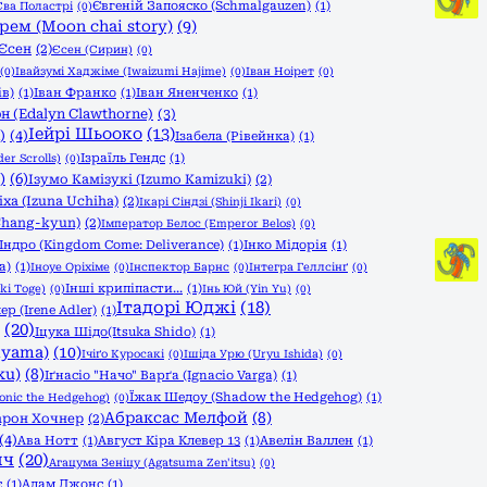
Євгеній Запояско (Schmalgauzen)
(1)
Єва Поластрі
(0)
рем (Moon chai story)
(9)
Єсен
(2)
Єсен (Сирин)
(0)
(0)
Івайзумі Хаджіме (Iwaizumi Hajime)
(0)
Іван Ноірет
(0)
ів)
(1)
Іван Франко
(1)
Іван Яненченко
(1)
н (Edalyn Clawthorne)
(3)
Іейрі Шьооко
(13)
)
(4)
Ізабела (Рівейнка)
(1)
Ізраїль Гендс
(1)
er Scrolls)
(0)
)
(6)
Ізумо Камізукі (Izumo Kamizuki)
(2)
іха (Izuna Uchiha)
(2)
Ікарі Сіндзі (Shinji Ikari)
(0)
Chang-kyun)
(2)
Імператор Белос (Emperor Belos)
(0)
Індро (Kingdom Come: Deliverance)
(1)
Інко Мідорія
(1)
a)
(1)
Іноуе Оріхіме
(0)
Інспектор Барнс
(0)
Інтегра Геллсінґ
(0)
Інші крипіпасти...
(1)
ki Toge)
(0)
Інь Юй (Yin Yu)
(0)
Ітадорі Юджі
(18)
ер (Irene Adler)
(1)
(20)
Іцука Шідо(Itsuka Shido)
(1)
iyama)
(10)
Ічіґо Куросакі
(0)
Ішіда Урю (Uryu Ishida)
(0)
ku)
(8)
Іґнасіо "Начо" Варґа (Ignacio Varga)
(1)
Їжак Шедоу (Shadow the Hedgehog)
(1)
onic the Hedgehog)
(0)
Абраксас Мелфой
(8)
арон Хочнер
(2)
(4)
Ава Нотт
(1)
Август Кіра Клевер 13
(1)
Авелін Валлен
(1)
ич
(20)
Агацума Зеніцу (Agatsuma Zen'itsu)
(0)
є
(1)
Адам Джонс
(1)