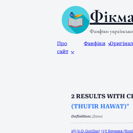
Фікма
Фанфіки українськ
Про
Фанфіки
Оригіна
сайт
2
RESULTS WITH 
(THUFIR HAWAT)"
Definition:
Дюна
2Д (2-D, Gorillaz)
(1)
7 Березня (Honk