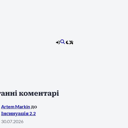
анні коментарі
Artem Markin
до
Інсинуація 2.2
30.07.2026