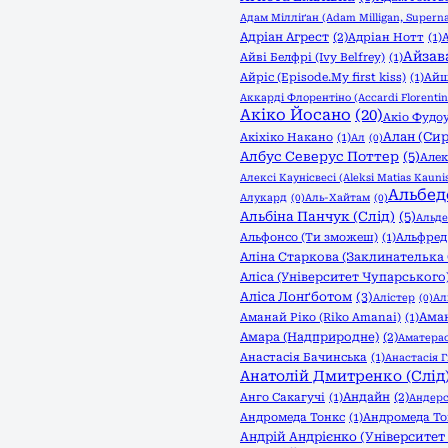
Адам Мілліґан (Adam Milligan, Superna
Адріан Агрест
(2)
Адріан Нотт
(1)
Айзав
Айві Белфрі (Ivy Belfrey)
(1)
Айріс (Episode.My first kiss)
(1)
Айш
Аккарді Флорентіно (Accardi Florentin
Акіко Йосано
(20)
Акіо Фудоу
Алан (Сир
Акіхіко Накано
(1)
Ал
(0)
Албус Северус Поттер
(5)
Алек
Алексі Каунісвесі (Aleksi Matias Kaunis
Альбед
Алукард
(0)
Аль-Хайтам
(0)
Альбіна Панчук (Слід)
(5)
Альде
Альфонсо (Ти зможеш)
(1)
Альфред
Аліна Старкова (Заклинателька 
Аліса (Університет Чупарського
Аліса Лонґботом
(3)
Алістер
(0)
Ал
Аман
Аманай Ріко (Riko Amanai)
(1)
Амара (Надприродне)
(2)
Аматерас
Анастасія Бачинська
(1)
Анастасія Г
Анатолій Дмитренко (Слід
Андайн
(2)
Анго Сакагучі
(1)
Андерс
Андромеда Тонкс
(1)
Андромеда То
Андрій Андрієнко (Університет