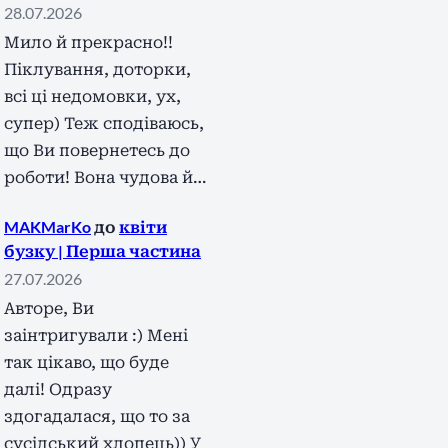
28.07.2026
Мило й прекрасно!!
Піклування, доторки,
всі ці недомовки, ух,
супер) Теж сподіваюсь,
що Ви повернетесь до
роботи! Вона чудова й…
MAKMarKo
до
квіти
бузку | Перша частина
27.07.2026
Авторе, Ви
заінтригували :) Мені
так цікаво, що буде
далі! Одразу
здогадалася, що то за
сусідський хлопець)) У