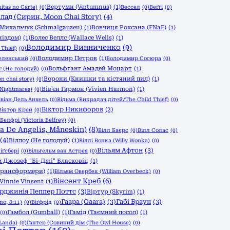
Вертумн (Vertumnus)
(1)
itas no Carte)
(0)
Вессел
(0)
Веґґі
(0)
лад (Сирин, Moon Chai Story)
(4)
Михальчук (Schmalgauzen)
(1)
Вовчиця Роксана (FNaF)
(1)
ніздом)
(1)
Волес Веллс (Wallace Wells)
(1)
Володимир Винниченко
(9)
Thief)
(0)
Володимир Петров
(1)
еленський
(0)
Володимир Сосюра
(0)
Вольфганг Амадей Моцарт
(1)
 (Не голодуй)
(0)
Ворони (Книжки та кістяний пил)
(1)
n chai story)
(0)
Вів'єн Гармон (Vivien Harmon)
(1)
 Nightmares)
(0)
івіан Дель Анхель
(0)
Відьма (Викрадач дітей/The Child Thief)
(0)
Віктор Никифоров
(2)
Віктор Крей
(0)
Белфрі (Victoria Belfrey)
(0)
a De Angelis, Måneskin)
(8)
Вілл Баєрс
(0)
Вілл Солас
(0)
(4)
Віллоу (Не голодуй)
(1)
Віллі Вонка (Willy Wonka)
(0)
Вільям Афтон
(3)
іґсбері
(0)
Вільгельм ван Астрея
(0)
м Джозеф "Бі-Джі" Бласковіц
(1)
 Трансформери)
(1)
Вільям Овербек (William Overbeck)
(0)
Вінсент Креб
(6)
 Vinnie Vinsent
(1)
ірджинія Пеппер Поттс
(3)
Віртур (Skyrim)
(1)
Гаара (Gaara)
(3)
Габі Браун
(3)
no, 8:11)
(0)
Віґфрід
(0)
Гамбол (Gumball)
(1)
Гамід (Таємний посол)
(1)
(0)
Landa)
(0)
Гантер (Совиний дім (The Owl House)
(0)