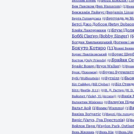
Беллі Конклін (The
Белламі Блейк
(0)
Бен Ганском (Ben Hanscom)
(1)
Бенв
Бенжамін Лайнус (Benjamin Linus
Бертрада де М
Берта Голандська
(0)
Бетсі Джо Добсон (Betsy Dobson
Блум (Доля:
Блейк Лангерманн
(1)
Боббі Сінґер (Bobby Singer)
(6
Богдан Хмельницький (Вогнем і м
Бокуто Котаро
(11)
Бонні Бенне
Борис Щер
Борис Павліковський
(0)
Брайан Се
Бостон (Only Friends)
(0)
Брайс Вокер (Bryce Walker)
(1)
Бран
Бруно Буччелатт
Брок (Покемон)
(0)
Бьон
Бутхілл
(1)
Бубі (Wolfenstein)
(0)
Біл Стенде
Біл Сайфер (Bill Cipher)
(0)
Бітл (Beetle, 8:11)
(0)
В. Д. Гастер (W. D.
Вакія 
Вайолет (Violet, Vi (Arcane))
(0)
Валер'ян Під
Валентин Міхієнко
(0)
Ва
Вальт Аой
(2)
Вамм (Wammu)
(1)
Ваніка Зоґратіс
(1)
Варлі (Не голоду
Варіс (Varys, Гра Престолів)
(2)
Ве
Вейлон Парк (Waylon Park, Outlast
Вень Жвохань
(0)
Вень Нін
(0)
Вень Цін