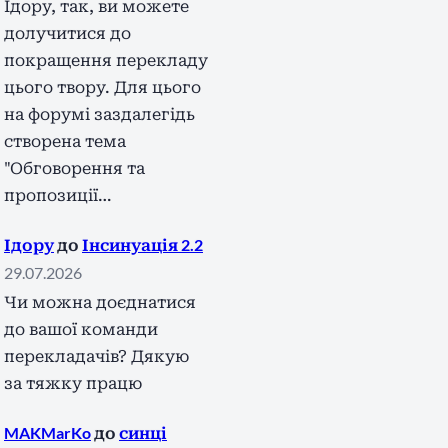
Ідору, так, ви можете
долучитися до
покращення перекладу
цього твору. Для цього
на форумі заздалегідь
створена тема
"Обговорення та
пропозиції…
Ідору
до
Інсинуація 2.2
29.07.2026
Чи можна доєднатися
до вашої команди
перекладачів? Дякую
за тяжку працю
MAKMarKo
до
синці