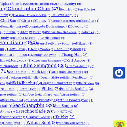
Alpha (Fire)
(1)
Anastasia Hoshin
(0)
Arhu (Divinity)
(0)
ng Christopher Chan
(47)
Beatrice
(0)
Ben Solo
(0)
Puffy
(1)
CC-2224 Коді
(1)
Caramel Arrow Cookie
(0)
)
Choi San
(2)
Cirus
(1)
Clancy
(1)
Cumulus
(1)
Crusch Karsten
(0)
Donquixote Doflamingo
(1)
)
Dong Sicheng
(0)
Doyoung
(0)
Eret
(2)
le
(0)
Emilia
(0)
Ester
(0)
Father Jim Defroque
(0)
Felix Lee
(0)
Fundy
(0)
Futaba Sakura
(0)
Garfiel Tinzel
(0)
Han Jisung
(64)
Hikaru
(1)
Hansol
(0)
Harry Potter
(0)
yun
(1)
Jeff Satur
(1)
Jeon Jung-kook
(1)
Jeong Yunho
(0)
Jisung Han
(3)
Jinx
(1)
imin Park
(0)
Jisung Gongwon
(0)
Jungkook
(1)
Karl Jacobs
(1)
lius
(0)
Kageyama Ranmaru
(0)
Kim Seungmin
(26)
im Namjoon
(1)
Kim Tae-hyung
(0)
(71)
Mark Lee
(1)
Lee Tae-min
(0)
MC (Main Character)
(0)
chael Jackson
(0)
Michelle (Dream SMP)
(0)
Mimi Pearlbaton
(0)
Niki Nihachu
(5)
Original Character
(1)
aru
(0)
Otto Suwen
(0)
Philza
(7)
Priscilla Barielle
(2)
ark Ji-min
(0)
Petra Leyte
(0)
урт))
(0)
Ram
(0)
Ranboo
(0)
Reinhard van Astrea
(0)
Rem
(0)
Saber-Prototype (Arthur Pendragon)
(1)
0)
Ryan Blanchet
(0)
Seo Changbin
(33)
Seo Soojin
(2)
u Kai
(1)
Technoblade
(9)
t (гурт))
(1)
Ten (NCT)
(0)
9)
Tubbo
(7)
Torchbearer
(1)
Tsukiru Yodzu
(1)
Wilbur Soot
(8)
r (Ghost (гурт)
(0)
Wilhelm van Astrea
(0)