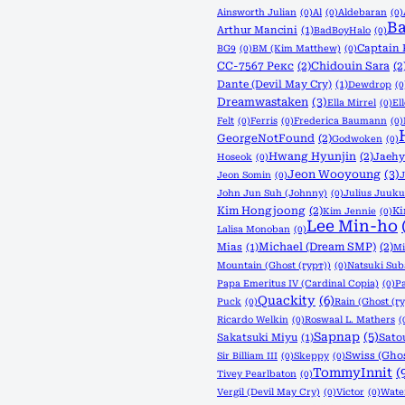
Ainsworth Julian
(0)
Al
(0)
Aldebaran
(0)
Ba
Arthur Mancini
(1)
BadBoyHalo
(0)
Captain 
BG9
(0)
BM (Kim Matthew)
(0)
CC-7567 Рекс
(2)
Chidouin Sara
(2
Dante (Devil May Cry)
(1)
Dewdrop
(0
Dreamwastaken
(3)
Ella Mirrel
(0)
El
Felt
(0)
Ferris
(0)
Frederica Baumann
(0)
GeorgeNotFound
(2)
Godwoken
(0)
Hwang Hyunjin
(2)
Jaeh
Hoseok
(0)
Jeon Wooyoung
(3)
Jeon Somin
(0)
J
John Jun Suh (Johnny)
(0)
Julius Juuku
Kim Hongjoong
(2)
K
Kim Jennie
(0)
Lee Min-ho
Lalisa Monoban
(0)
Michael (Dream SMP)
(2)
Mias
(1)
Mi
Mountain (Ghost (гурт))
(0)
Natsuki Sub
Papa Emeritus IV (Cardinal Copia)
(0)
P
Quackity
(6)
Puck
(0)
Rain (Ghost (г
Ricardo Welkin
(0)
Roswaal L. Mathers
(
Sapnap
(5)
Sakatsuki Miyu
(1)
Sato
Swiss (Ghos
Sir Billiam III
(0)
Skeppy
(0)
TommyInnit
(
Tivey Pearlbaton
(0)
Vergil (Devil May Cry)
(0)
Victor
(0)
Wate