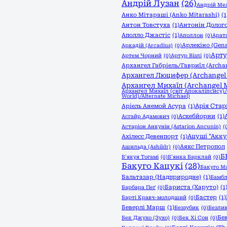
Андрій Лузан
(26)
Андрій Мел
Анко Мітараші (Anko Mitarashi)
(1
Антон Товстуха
(1)
Антонін Долого
Аполло Джастіс
(1)
Аполлон
(0)
Арата
Арлекіно (Gen
Аркадій (Arcadius)
(0)
Арту
Артем Чорний
(0)
Артур Візлі
(0)
Архангел Габріель/Гавриїл (Archan
Архангел Люцифер (Archangel L
Архангел Михаїл (Archangel M
Архангел Михаїл (світ Апокаліпсису)
World)/Alternate Michael)
Арія Стар
Аріель Анемой Асура
(1)
Аскебйорни
(1)
Асгайр Адамович
(0)
Астаріон Анкунін (Astarion Ancunin)
(
Ацуші "Акку
Ахілесс Девенпорт
(1)
Аякс Петропол
Ашильда (Ashildr)
(0)
Б
Б'якуя Тогамі
(0)
Б'янка Барклай
(0)
Бакуго Кацукі
(28)
Бакуго М
Бальтазар (Надприродне)
(1)
Бамбл
Бариста (Харуто)
(1
Барбара Пеґ
(0)
Бастер
(1)
Барті Кравч-молодший
(0)
Беверлі Марш
(1)
Беззубик
(0)
Безли
Бе
Бек Джухо (Зухо)
(0)
Бек Хі Сон
(0)