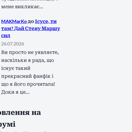
мене викликає…
MAKMarKo
до
Ісусе, ти
там? Дай Стену Маршу
сил
26.07.2026
Ви просто не уявляєте,
наскільки я рада, що
існує такий
прекрасний фанфік і
що я його прочитала!
Доки я це…
влення на
румі