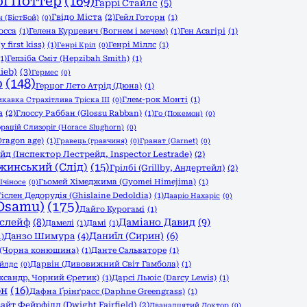
рі Поттер
(169)
Гаррі Стайлс
(5)
Гвідо Міста
(2)
Гейл Готорн
(1)
 (БістБой)
(0)
осса
(1)
Гелена Курцевич (Вогнем і мечем)
(1)
Ген Асагірі
(1)
 first kiss)
(1)
Генрі Міллс
(1)
Генрі Кріл
(0)
(1)
Гепзіба Сміт (Hepzibah Smith)
(1)
ieb)
(3)
Гермес
(0)
р
(148)
Герцог Лєто Атрід (Дюна)
(1)
Глем-рок Монті
(1)
икавка Страхітлива Тріска ІІІ
(0)
а
(2)
Глоссу Раббан (Glossu Rabban)
(1)
Го (Покемон)
(0)
орацій Слизоріг (Horace Slughorn)
(0)
Dragon age)
(1)
Гравець (гравчиня)
(0)
Гранат (Garnet)
(0)
йд (Інспектор Лестрейд, Inspector Lestrade)
(2)
жинський (Слід)
(15)
Грілбі (Grillby, Андертейл)
(2)
Гьомей Хімеджима (Gyomei Himejima)
(1)
Ічіносе
(0)
Гіслен Дедорудія (Ghislaine Dedoldia)
(1)
Дааріо Нахаріс
(0)
Osamu)
(175)
Дайго Курогамі
(1)
слейф
(8)
Даміано Давид
(9)
Дамелі
(1)
Дамі
(1)
Данзо Шимура
(4)
Даниїл (Сирин)
(6)
1)
 (Чорна конюшина)
(1)
Данте Сальваторе
(1)
Дарвін (Дивовижний Світ Гамбола)
(1)
айлдс
(0)
ександр, Чорний Єретик)
(1)
Дарсі Льюіс (Darcy Lewis)
(1)
он
(16)
Дафна Ґрінґрасс (Daphne Greengrass)
(1)
айт Фейрфілд (Dwight Fairfield)
(2)
Дванадцятий Доктор
(0)