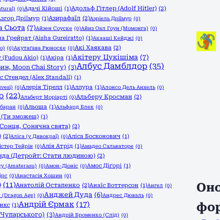
Адольф Гітлер (Adolf Hitler)
(2)
Адачі Кійоші
(1)
tural)
(0)
Азирафаїл
(2)
Азгор Дріїмур
(1)
Азріель Дріїмур
(0)
а Сьота
(7)
Айзен Соуске
(0)
Айнз Оал Гоун (Момонга)
(0)
а Грейрат (Aisha Gureiratto)
(1)
Акааші Кейджі
(0)
Акі Хаякава
(2)
o)
(0)
Акутаґава Рюноске
(0)
Акітеру Цукішіма
(7)
 (Fudou Akio)
(1)
Акіра
(1)
Албус Дамблдор
(35)
ин, Moon Chai Story)
(3)
с Стендел (Alex Standall)
(1)
Алерія Тірелл
(1)
Аллура
(1)
vesi)
(0)
Алонсо Дель Анхель
(0)
о
(22)
Альберу Кросман
(2)
Альберт Моріарті
(0)
Альоша
(1)
баран
(0)
Альфард Блек
(0)
 (Ти зможеш)
(1)
Сонця, Сонячна свята)
(2)
)
(2)
Аліса Босконович
(1)
Аліса (у Дивокраї)
(0)
Алія Атрід
(1)
істер Тейрін
(0)
Амадео Сальваторе
(0)
да (Детройт: Стати людиною)
(2)
Амос Діґорі
(1)
у (Amaterasu)
(0)
Амон-Діоніс
(0)
ірс
(0)
Анастасія Хошин
(0)
)
(11)
Оно
Анатолій Остапенко
(2)
Анаїс Воттерсон
(1)
Ангел
(0)
Анджей Дуда
(6)
 (Dragon Age)
(0)
Андрес Дюваль
(0)
Андрій Єрмак
(17)
фо
нкс
(1)
 Чупарського)
(3)
Андрій Броменко (Слід)
(0)