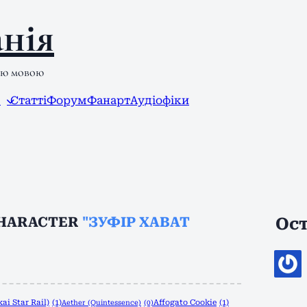
нія
ою мовою
л
Статті
Форум
Фанарт
Аудіофіки
CHARACTER
"ЗУФІР ХАВАТ
Ост
ai Star Rail)
(1)
Affogato Cookie
(1)
Aether (Quintessence)
(0)