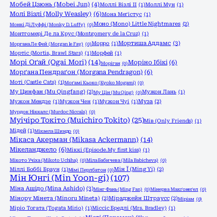
Мобей Цзюнь (Mobei Jun)
(4)
Моллі Візлі ІІ
(1)
Моллі Мун
(1)
Молі Візлі (Molly Weasley)
(6)
Мона Меґістус
(1)
Моно (Mono) Little Nightmares
(2)
Монкі Ді Луффі (Monky D. Luffy)
(0)
Монтгомері Де ла Крус (Montgomery de la Cruz)
(1)
Мортиша Аддамс
(3)
Морро
(1)
Моргана Ле Фей (Morgan le Fay)
(0)
Мортіс (Mortis, Brawl Stars)
(1)
Морфей
(1)
Морі Оґай (Ogai Mori)
(14)
Моріно Ібікі
(6)
Моріган
(0)
Морґана Пендраґон (Morgana Pendragon)
(6)
Моті (Castle Cats)
(1)
Моґамі Кьоко (Kyoko Mogami)
(0)
Му Цинфан (Mu Qingfang)
(2)
Мужон Лань
(1)
Му Цін (Mu Qing)
(0)
Мужон Мендзе
(1)
Мужон Чен
(1)
Мужон Чуі
(1)
Муза
(2)
Мурдок Ніккалс (Murdoc Niccals)
(0)
Муічіро Токіто (Muichiro Tokito)
(25)
Мів (Only Friends)
(1)
Мідей
(1)
Мікаела Шиндо
(0)
Мікаса Акерман (Mikasa Ackermann)
(14)
Мікеланджело
(6)
Міккі (Episode.My first kiss)
(1)
Мікото Учіха (Mikoto Uchiha)
(0)
Міла Бабичева (Mila Babicheva)
(0)
Міллі Боббі Браун
(1)
Мін Ї (Ming Yi)
(2)
Мімі Перлбатон
(0)
Мін Юнгі (Min Yoon-gi)
(107)
Міна Ашідо (Mina Ashido)
(3)
Мінг Фань (Ming Fan)
(0)
Мінерва Макґонеґел
(0)
Мінору Мінета (Minoru Mineta)
(2)
Міраджейн Штраусс
(2)
Міріам
(0)
Міріо Тогата (Togata Mirio)
(1)
Міссіс Бредлі (Mrs. Bradley)
(1)