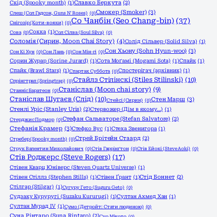
Скід (Spooky month)
(1)
Славко Беркута
(2)
Смокер (Smoker)
(3)
Слеш (Сол Гадсон, Guns N' Roses)
(0)
Со Чанбін (Seo Chang-bin)
(37)
Снігозір (Коти-вояки)
(0)
Сокка
(1)
Сова
(0)
Сол Сілва (Soul Silva)
(0)
Соломія (Сирин, Moon Chai Story)
(4)
Солід Сільвер (Solid Silva)
(1)
Сон Хьону (Sohn Hyun-woo)
(3)
Сон Кі Хун
(0)
Сон Лань
(0)
Сон Мін-гі
(0)
Сорин Журар (Sorine Jurard)
(1)
Сота Моґамі (Mogami Sota)
(1)
Спайк
(1)
Спайк (Brawl Stars)
(1)
Спостерігач (архівник)
(1)
Спартак Суббота
(0)
Стайлз Стілінскі (Stiles Stilinski)
(10)
Спрінгтрап (Springtrap)
(0)
Станіслав (Moon chai story)
(9)
Станніс Баратеон
(0)
Станіслав Шугаєв (Слід)
(10)
Стен Марш
(3)
Стейсі (Сирин)
(0)
Стенлі Уріс (Stanley Uris)
(2)
Стервожер (Дім в якому…)
(1)
Стефан Сальваторе (Stefan Salvatore)
(2)
Стерджис Подмор
(0)
Стефанія Крамер
(3)
Стефко Вус
(1)
Стеха Звенигора
(1)
Стрей Брітейн Стаард
(2)
Стребер (Spooky month)
(0)
Струк Валентин Миколайович
(0)
Стів Гаррінґтон
(0)
Стів Ейокі (Steve Aoki)
(0)
Стів Роджерс (Steve Rogers)
(17)
Стівен Кварц Юніверс (Steven Quartz Universe)
(1)
Стівен Стіллз (Stephen Stills)
(1)
Стівен Ґрант
(1)
Стід Боннет
(2)
Стілгар (Stilgar)
(1)
Сугуру Гето (Suguru Geto)
(0)
Судзаку Куруругі (Suzaku Kururugi)
(1)
Султан Ахмед Хан
(1)
Султан Мурад IV
(1)
Сумо (Детройт: Стати людиною)
(0)
Суна Рінтаро (Suna Rintaro)
(2)
Суо Мікото
(0)