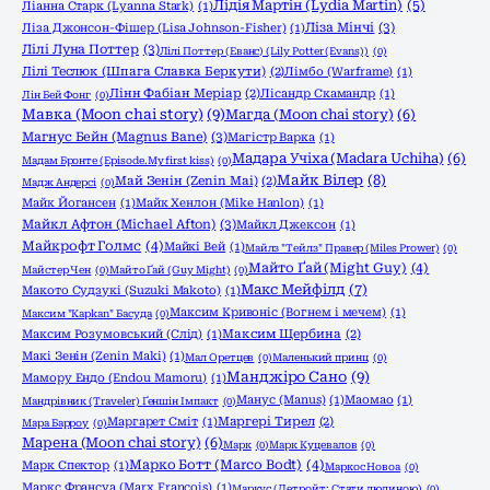
Лідія Мартін (Lydia Martin)
(5)
Ліанна Старк (Lyanna Stark)
(1)
Ліза Мінчі
(3)
Ліза Джонсон-Фішер (Lisa Johnson-Fisher)
(1)
Лілі Луна Поттер
(3)
Лілі Поттер (Еванс) (Lily Potter (Evans))
(0)
Лілі Теслюк (Шпага Славка Беркути)
(2)
Лімбо (Warframe)
(1)
Лінн Фабіан Меріар
(2)
Лісандр Скамандр
(1)
Лін Бей Фонг
(0)
Мавка (Moon chai story)
(9)
Магда (Moon chai story)
(6)
Магнус Бейн (Magnus Bane)
(3)
Магістр Варка
(1)
Мадара Учіха (Madara Uchiha)
(6)
Мадам Бронте (Episode.My first kiss)
(0)
Майк Вілер
(8)
Май Зенін (Zenin Mai)
(2)
Мадж Андерсі
(0)
Майк Йогансен
(1)
Майк Хенлон (Mike Hanlon)
(1)
Майкл Афтон (Michael Afton)
(3)
Майкл Джексон
(1)
Майкрофт Голмс
(4)
Майкі Вей
(1)
Майлз "Тейлз" Правер (Miles Prower)
(0)
Майто Ґай (Might Guy)
(4)
Майстер Чен
(0)
Майто Ґай (Guy Might)
(0)
Макс Мейфілд
(7)
Макото Судзукі (Suzuki Makoto)
(1)
Максим Кривоніс (Вогнем і мечем)
(1)
Максим "Kapkan" Басуда
(0)
Максим Розумовський (Слід)
(1)
Максим Щербина
(2)
Макі Зенін (Zenin Maki)
(1)
Мал Оретцев
(0)
Маленький принц
(0)
Манджіро Сано
(9)
Мамору Ендо (Endou Mamoru)
(1)
Манус (Manus)
(1)
Маомао
(1)
Мандрівник (Traveler) Ґеншін Імпакт
(0)
Маргарет Сміт
(1)
Маргері Тирел
(2)
Мара Барроу
(0)
Марена (Moon chai story)
(6)
Марк
(0)
Марк Куцевалов
(0)
Марко Ботт (Marco Bodt)
(4)
Марк Спектор
(1)
Маркос Новоа
(0)
Маркс Франсуа (Marx Francois)
(1)
Маркус (Детройт: Стати людиною)
(0)