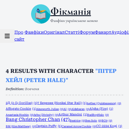
Фікманія
Фанфіки українською мовою
Про
Фанфіки
Оригінал
Статті
Форум
Фанарт
Аудіоф
сайт
4
RESULTS WITH CHARACTER
"ПІТЕР
ХЕЙЛ (PETER HALE)"
Definition:
Вовченя
2Д (2-D, Gorillaz)
(1)
7 Березня (Honkai Star Rail)
(1)
Aether (Quintessence)
(0)
Affogato Cookie
(1)
Alpha (Fire)
(1)
Ainsworth Julian
(0)
Al
(0)
Aldebaran
(0)
Arthur Mancini
(1)
Anastasia Hoshin
(0)
Arhu (Divinity)
(0)
BadBoyHalo
(0)
Bang Christopher Chan
(47)
Beatrice
(0)
Ben Solo
(0)
BG9
(0)
Captain Puffy
(1)
CC-2224 Коді
(1)
BM (Kim Matthew)
(0)
Caramel Arrow Cookie
(0)