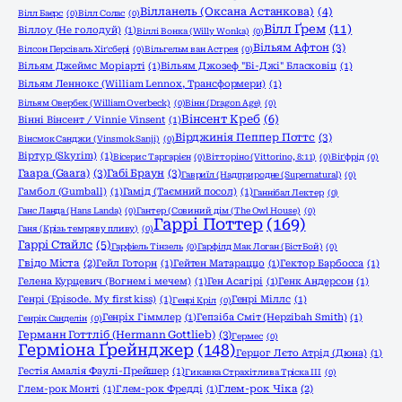
Вілланель (Оксана Астанкова)
(4)
Вілл Баєрс
(0)
Вілл Солас
(0)
Вілл Ґрем
(11)
Віллоу (Не голодуй)
(1)
Віллі Вонка (Willy Wonka)
(0)
Вільям Афтон
(3)
Вілсон Персіваль Хіґсбері
(0)
Вільгельм ван Астрея
(0)
Вільям Джеймс Моріарті
(1)
Вільям Джозеф "Бі-Джі" Бласковіц
(1)
Вільям Леннокс (William Lennox, Трансформери)
(1)
Вільям Овербек (William Overbeck)
(0)
Вінн (Dragon Age)
(0)
Вінсент Креб
(6)
Вінні Вінсент / Vinnie Vinsent
(1)
Вірджинія Пеппер Поттс
(3)
Вінсмок Санджи (Vinsmok Sanji)
(0)
Віртур (Skyrim)
(1)
Вісерис Таргарієн
(0)
Вітторіно (Vittorino, 8:11)
(0)
Віґфрід
(0)
Гаара (Gaara)
(3)
Габі Браун
(3)
Гавриїл (Надприродне (Supernatural)
(0)
Гамбол (Gumball)
(1)
Гамід (Таємний посол)
(1)
Ганнібал Лектер
(0)
Ганс Ланда (Hans Landa)
(0)
Гантер (Совиний дім (The Owl House)
(0)
Гаррі Поттер
(169)
Ганя (Крізь темряву пливу)
(0)
Гаррі Стайлс
(5)
Гарфіель Тінзель
(0)
Гарфілд Мак Логан (БістБой)
(0)
Гвідо Міста
(2)
Гейл Готорн
(1)
Гейтен Матараццо
(1)
Гектор Барбосса
(1)
Гелена Курцевич (Вогнем і мечем)
(1)
Ген Асагірі
(1)
Генк Андерсон
(1)
Генрі (Episode. My first kiss)
(1)
Генрі Міллс
(1)
Генрі Кріл
(0)
Генріх Гіммлер
(1)
Гепзіба Сміт (Hepzibah Smith)
(1)
Генрік Санделін
(0)
Германн Готтліб (Hermann Gottlieb)
(3)
Гермес
(0)
Герміона Ґрейнджер
(148)
Герцог Лєто Атрід (Дюна)
(1)
Гестія Амалія Фаулі-Прейшер
(1)
Гикавка Страхітлива Тріска ІІІ
(0)
Глем-рок Монті
(1)
Глем-рок Фредді
(1)
Глем-рок Чіка
(2)