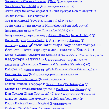
Звенигориха (Таємний посол)
(1)
Зевс
(1)
Зейн Джульєн
(0)
Зейн Малік (Zayn Malik)
(1)
Землеока (Коти-вояки)
(0)
Зенон Зоґратіс (Zenon Zogratis)
(1)
Зеніт Грейрат (Zenith Greyrat)
(1)
Златка (Адіке)
(1)
Зоя Андрюк
(1)
Зоя Назяленські (Zoya Nazyalensky)
(2)
Зуко
(1)
Йеннефер із Венґерберґу
(3)
Зуфір Хават (Thufir Hawat)
(1)
Йоел Гокка (Joel Hokka)
(1)
Йоганнес Еккерстрем
(0)
Йонас Ярлсбі (Jonas Jarlsby)
(2)
Йозеф Геббельс (Joseph Goebbels)
(0)
Йоонас Порко (Joonas Porko)
(1)
Йорвет
(1)
Йор Форджер
(0)
Йоімія Наґанохара (Naganohara Yoimiya)
(6)
Йошікі Цуджінака
(0)
Кавех
(13)
Йоічі Ісагі
(2)
К'єка Джіро (Kyoka Jiro)
(1)
Кавакі
(2)
Кагая Убуяшикі
(1)
Кадзутора Ханемія
(1)
Кадзуя Місіма (Диявол Кадзуя)
(0)
Каедехара Кадзуха
(21)
Кажаниха Руж (Rouge the Bat)
(0)
Казутора Ханемія (Hanemiya Kazutora)
(6)
Каз Бреккер
(0)
Кай Сміт
(4)
Кайл Катаянаґі (Kyle Katayanagi)
(1)
Кайл Брофловскі
(0)
Кайлан Тейрін
(2)
Кайру Сарамадара (Kairu Saramadara)
(0)
Кайя (Ґеншін Імпакт)
(2)
Калеб МакЛафлін
(0)
Каллен Стентон Разерфорд
(1)
Камісато Аяка (Kamisato Ayaka)
(0)
Камісато Аято (Kamisato Ayato)
(3)
Кан Йосан (Kang Yeo-sang)
(0)
Кан Техьон (Kang Tae-hyun)
(6)
Кана Альберона (Cana Alberona)
(0)
Канкуро
(1)
Канноло Муроло (purple haze feedback)
(2)
Каору Наґіса (Kaworu Nagisa)
(3)
Капітан Гук
(0)
Капітано (Genshin Impact)
(1)
Кара Денверс
(0)