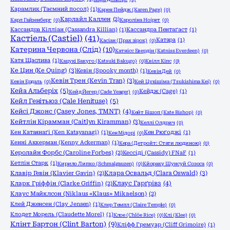
Карамлик (Таємний посол)
(1)
Карен Пейдж (Karen Page)
(0)
Карлайл Каллен
(2)
Карл Гайзенберг
(0)
Кароліна Ноірет
(0)
Кассандра Кілліан (Cassandra Killian)
(1)
Кассандра Пентаґаст
(1)
Кастіель (Castiel)
(41)
Катара
(1)
Касіан (Прах зірок)
(0)
Катерина Червона (Слід)
(10)
Катнісс Евердін (Katniss Everdeen)
(0)
Катя Щаслива
(1)
Кацукі Бакуго (Katsuki Bakugo)
(0)
Квілл Кіпс
(0)
Ке Цин (Ke Quing)
(3)
Кевін (Spooky month)
(1)
Кевін Дей
(0)
Кевін Трен (Kevin Tran)
(3)
Кевін Ердаль
(0)
Кей Цукішіма (Tsukishima Kei)
(0)
Кейа Альберіх
(5)
Кейдж (Cage)
(1)
Кейд Йегер (Cade Yeager)
(0)
Кейл Генітьюз (Cale Henituse)
(5)
Кейсі Джонс (Casey Jones, TMNT)
(4)
Кейт Бішоп (Kate Bishop)
(0)
Кейтлін Кірамман (Caitlyn Kiramman)
(3)
Келлі Олдрич
(0)
Кен Катаянаґі (Ken Katayanagi)
(1)
Кен Рюґоджі
(1)
Кен Мідорі
(0)
Кенні Аккерман (Kenny Ackerman)
(1)
Кера (Детройт: Стати людиною)
(0)
Керолайн Форбс (Caroline Forbes)
(2)
Кессіді (Cassidy) FNaF
(1)
Кетлін Старк
(1)
Кирило Липко (Schmalgauzen)
(0)
Кйораку Шунсуй Созоса
(0)
Клара Освальд (Clara Oswald)
(3)
Клавір Гевін (Klavier Gavin)
(2)
Клаус Гарґрівз
(4)
Кларк Гріффін (Clarke Griffin)
(2)
Клаус Майклсон (Niklaus «Klaus» Mikaelson)
(2)
Клей Дженсен (Clay Jensen)
(1)
Клер Темпл (Claire Temple)
(0)
Клодет Морель (Claudette Morel)
(1)
Клое (Chlöe Rice)
(0)
Клі (Klee)
(0)
Клінт Бартон (Clint Barton)
(9)
Кліфф Гремуар (Cliff Grimoire)
(1)