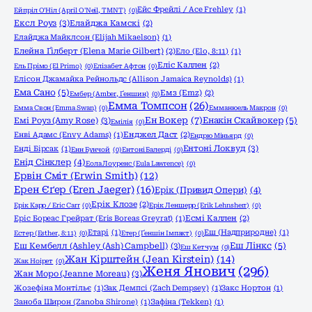
Ейс Фрейлі / Ace Frehley
(1)
Ейпріл О'Ніл (April O'Neil, TMNT)
(0)
Ексл Роуз
(3)
Елайджа Камскі
(2)
Елайджа Майклсон (Elijah Mikaelson)
(1)
Елейна Ґілберт (Elena Marie Gilbert)
(2)
Ело (Elo, 8:11)
(1)
Еліс Каллен
(2)
Ель Прімо (El Primo)
(0)
Елізабет Афтон
(0)
Елісон Джамайка Рейнольдс (Allison Jamaica Reynolds)
(1)
Ема Сано
(5)
Емз (Emz)
(2)
Ембер (Amber, Ґеншин)
(0)
Емма Томпсон
(26)
Емма Свон (Emma Swan)
(0)
Емманюель Макрон
(0)
Ен Вокер
(7)
Емі Роуз (Amy Rose)
(3)
Енакін Скайвокер
(5)
Емілія
(0)
Енві Адамс (Envy Adams)
(1)
Енджел Даст
(2)
Ендрю Міньярд
(0)
Ентоні Локвуд
(3)
Енді Бірсак
(1)
Енн Бунчой
(0)
Ентоні Балерді
(0)
Енід Сінклер
(4)
Еола Лоуренс (Eula Lawrence)
(0)
Ервін Сміт (Erwin Smith)
(12)
Ерен Єґер (Eren Jaeger)
(16)
Ерік (Привид Опери)
(4)
Ерік Клозе
(2)
Ерік Карр / Eric Carr
(0)
Ерік Леншерр (Erik Lehnsherr)
(0)
Еріс Бореас Грейрат (Eris Boreas Greyrat)
(1)
Есмі Каллен
(2)
Етарі
(1)
Еш (Надприродне)
(1)
Естер (Esther, 8:11)
(0)
Етер (Ґеншін Імпакт)
(0)
Еш Кембелл (Ashley (Ash) Campbell)
(3)
Еш Лінкс
(5)
Еш Кетчум
(0)
Жан Кірштейн (Jean Kirstein)
(14)
Жак Ноірет
(0)
Женя Янович
(296)
Жан Моро (Jeanne Moreau)
(3)
Жозефіна Монтільє
(1)
Зак Демпсі (Zach Dempsey)
(1)
Закс Нортон
(1)
Заноба Широн (Zanoba Shirone)
(1)
Зафіна (Tekken)
(1)