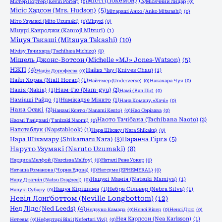
Місті (Покемон)
(3)
Містер Портер (Kevin Porter)
(0)
Місячний лицар
(0)
Місіс Хадсон (Mrs. Hudson)
(5)
Мітараші Анко (Anko Mitarashi)
(0)
Міто Узумакі (Mito Uzumaki)
(0)
Міцукі
(0)
Міцурі Канроджи (Kanroji Mitsuri)
(1)
Міцуя Такаші (Mitsuya Takashi)
(10)
Мічізу Тачихара (Tachihara Michizo)
(0)
Мішель Джонс-Вотсон (Michelle «MJ» Jones-Watson)
(5)
НЖП
(4)
Найвз Чау (Knives Chau)
(1)
Надія Дорофеєва
(0)
Найл Хоран (Niall Horan)
(1)
Найтмер (Underverse)
(0)
Накахара Чуя
(0)
Накія (Nakia)
(1)
Нам-Гю (Nam-gyu)
(2)
Намі (Ван Піс)
(0)
Наміаші Райдо
(1)
Намікадзе Мінато
(1)
Нана Комацу, «Хачі»
(0)
Нана Осакі
(2)
Нанамі Кєнто (Nanami Kento)
(0)
Нао Серізава
(0)
Наото Тачібана (Tachibana Naoto)
(2)
Наомі Танідзакі (Tanizaki Naomi)
(0)
Напстаблук (Napstablook)
(1)
Нара Шікаку (Nara Shikaku)
(0)
Нара Шікамару (Shikamaru Nara)
(3)
Наранча Гірга
(5)
Наруто Узумакі (Naruto Uzumaki)
(8)
Нарциса Мелфой (Narcissa Malfoy)
(0)
Наталі Рене Уокер
(0)
Наташа Романова (Чорна Вдова)
(0)
Натсуме (EPHEMERAL)
(0)
Нацукі Мамія (Natsuki Mamiya)
(1)
Нацу Драгніл (Natsu Dragneel)
(0)
Нацуя Кірішима
(1)
Небра Сільвер (Nebra Silva)
(1)
Нацукі Субару
(0)
Невіл Лонґботтом (Neville Longbottom)
(12)
Нед Лідс (Ned Leeds)
(4)
Недзуко Камадо
(0)
Ненсі Вілер
(0)
Ненсі Дрю
(0)
Нея Карлсон (Nea Karlsson)
(1)
Нетеям
(0)
Нефертарі Віві (Nefertari Vivi)
(0)