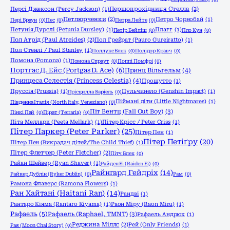
Персі Джексон (Percy Jackson)
(1)
Першопрохідниця Стелла
(2)
Петлюрченки
(2)
Петро Чорнобай
(1)
Пері Браун
(0)
Пес
(0)
Петра Лейте
(0)
Петунія Дурслі (Petunia Dursley)
(1)
Плагг
(1)
Петір Бейліш
(0)
Пло Кун
(0)
Пол Атрід (Paul Atreides)
(2)
Пол Грейрат (Pauro Gureiratto)
(1)
Пол Стенлі / Paul Stanley
(1)
Поллукс Блек
(0)
Полідор Кравч
(0)
Помона (Pomona)
(1)
Помона Спраут
(0)
Поппі Помфрі
(0)
Портгас Д. Ейс (Portgas D. Ace)
(6)
Принц Вільгельм
(4)
Принцеса Селестія (Princess Celestia)
(4)
Прошутто
(1)
Пруссія (Prussia)
(1)
Пульчинело (Genshin Impact)
(1)
Прісцилла Баріель
(0)
Піймані діти (Little Nightmares)
(1)
Південна Італія (North Italy, Veneziano)
(0)
Піт Вентц (Fall Out Boy)
(3)
Пінкі Пай
(0)
Пірат (Terraria)
(0)
Піта Мелларк (Peeta Mellark)
(1)
Пітер Крісс / Peter Criss
(1)
Пітер Паркер (Peter Parker)
(25)
Пітер Пен
(1)
Пітер Петіґру
(20)
Пітер Пен (Викрадач дітей/The Child Thief)
(1)
Пітер Флетчер (Peter Fletcher)
(2)
Пітч Блек
(0)
Райан Шейвер (Ryan Shaver)
(1)
Райден Еі (Raiden Ei)
(0)
Райнгард Гейдріх
(14)
Райкер Дублін (Ryker Dublin)
(0)
Рам
(0)
Рамона Флаверс (Ramona Flowers)
(1)
Ран Хайтані (Haitani Ran)
(14)
Рандві
(1)
Рантаро Кіяма (Rantaro Kiyama)
(1)
Раон Міру (Raon Miru)
(1)
Рафаель
(5)
Рафаель (Raphael, TMNT)
(3)
Рафаель Андрюк
(1)
Реджина Міллс
(2)
Рей (Only Friends)
(1)
Рая (Moon Chai Story)
(0)