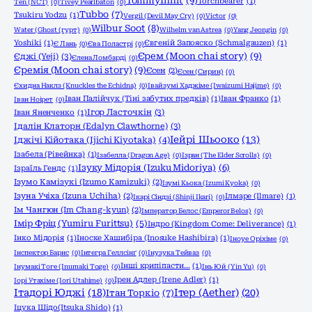
TommyInnit
(9)
Torchbearer
(1)
Ten (NCT)
(0)
Tivey Pearlbaton
(0)
Tubbo
(7)
Tsukiru Yodzu
(1)
Vergil (Devil May Cry)
(0)
Victor
(0)
Wilbur Soot
(8)
Water (Ghost (гурт)
(0)
Wilhelm van Astrea
(0)
Yang Jeongin
(0)
Yoshiki
(1)
Євгеній Запояско (Schmalgauzen)
(1)
Є Лань
(0)
Єва Поластрі
(0)
Єрем (Moon chai story)
(9)
Єджі (Yeji)
(3)
Єлена Ломбарді
(0)
Єремія (Moon chai story)
(9)
Єсен
(2)
Єсен (Сирин)
(0)
Єхидна Наклз (Knuckles the Echidna)
(0)
Івайзумі Хаджіме (Iwaizumi Hajime)
(0)
Іван Палійчук (Тіні забутих предків)
(1)
Іван Франко
(1)
Іван Ноірет
(0)
Ігор Ласточкін
(3)
Іван Яненченко
(1)
Ідалін Клаторн (Edalyn Clawthorne)
(3)
Іейрі Шьооко
(13)
Іджічі Кійотака (Ijichi Kiyotaka)
(4)
Ізабела (Рівейнка)
(1)
Ізабелла (Dragon Age)
(0)
Ізран (The Elder Scrolls)
(0)
Ізуку Мідорія (Izuku Midoriya)
(6)
Ізраїль Гендс
(1)
Ізумо Камізукі (Izumo Kamizuki)
(2)
Ізумі Кьока (Izumi Kyoka)
(0)
Ізуна Учіха (Izuna Uchiha)
(2)
Ілмаре (Ilmare)
(1)
Ікарі Сіндзі (Shinji Ikari)
(0)
Ім Чангюн (Im Chang-kyun)
(2)
Імператор Белос (Emperor Belos)
(0)
Імір Фріц (Yumiru Furittsu)
(5)
Індро (Kingdom Come: Deliverance)
(1)
Інко Мідорія
(1)
Іноске Хашибіра (Inosuke Hashibira)
(1)
Іноуе Оріхіме
(0)
Інспектор Барнс
(0)
Інтегра Геллсінґ
(0)
Інузука Тейваз
(0)
Інші крипіпасти...
(1)
Інумакі Тоге (Inumaki Toge)
(0)
Інь Юй (Yin Yu)
(0)
Ірен Адлер (Irene Adler)
(1)
Іорі Утахіме (Iori Utahime)
(0)
Ітадорі Юджі
(18)
Ітер (Aether)
(20)
Ітан Торкіо
(7)
Іцука Шідо(Itsuka Shido)
(1)