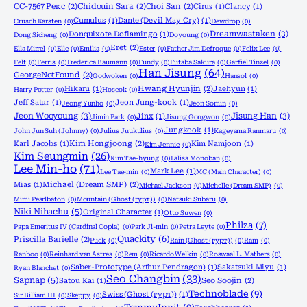
CC-7567 Рекс
(2)
Chidouin Sara
(2)
Choi San
(2)
Cirus
(1)
Clancy
(1)
Cumulus
(1)
Dante (Devil May Cry)
(1)
Crusch Karsten
(0)
Dewdrop
(0)
Dreamwastaken
(3)
Donquixote Doflamingo
(1)
Dong Sicheng
(0)
Doyoung
(0)
Eret
(2)
Ella Mirrel
(0)
Elle
(0)
Emilia
(0)
Ester
(0)
Father Jim Defroque
(0)
Felix Lee
(0)
Felt
(0)
Ferris
(0)
Frederica Baumann
(0)
Fundy
(0)
Futaba Sakura
(0)
Garfiel Tinzel
(0)
Han Jisung
(64)
GeorgeNotFound
(2)
Godwoken
(0)
Hansol
(0)
Hikaru
(1)
Hwang Hyunjin
(2)
Jaehyun
(1)
Harry Potter
(0)
Hoseok
(0)
Jeff Satur
(1)
Jeon Jung-kook
(1)
Jeong Yunho
(0)
Jeon Somin
(0)
Jeon Wooyoung
(3)
Jisung Han
(3)
Jinx
(1)
Jimin Park
(0)
Jisung Gongwon
(0)
Jungkook
(1)
John Jun Suh (Johnny)
(0)
Julius Juukulius
(0)
Kageyama Ranmaru
(0)
Karl Jacobs
(1)
Kim Hongjoong
(2)
Kim Namjoon
(1)
Kim Jennie
(0)
Kim Seungmin
(26)
Kim Tae-hyung
(0)
Lalisa Monoban
(0)
Lee Min-ho
(71)
Mark Lee
(1)
Lee Tae-min
(0)
MC (Main Character)
(0)
Mias
(1)
Michael (Dream SMP)
(2)
Michael Jackson
(0)
Michelle (Dream SMP)
(0)
Mimi Pearlbaton
(0)
Mountain (Ghost (гурт))
(0)
Natsuki Subaru
(0)
Niki Nihachu
(5)
Original Character
(1)
Otto Suwen
(0)
Philza
(7)
Papa Emeritus IV (Cardinal Copia)
(0)
Park Ji-min
(0)
Petra Leyte
(0)
Quackity
(6)
Priscilla Barielle
(2)
Puck
(0)
Rain (Ghost (гурт))
(0)
Ram
(0)
Ranboo
(0)
Reinhard van Astrea
(0)
Rem
(0)
Ricardo Welkin
(0)
Roswaal L. Mathers
(0)
Saber-Prototype (Arthur Pendragon)
(1)
Sakatsuki Miyu
(1)
Ryan Blanchet
(0)
Seo Changbin
(33)
Sapnap
(5)
Satou Kai
(1)
Seo Soojin
(2)
Technoblade
(9)
Swiss (Ghost (гурт))
(1)
Sir Billiam III
(0)
Skeppy
(0)