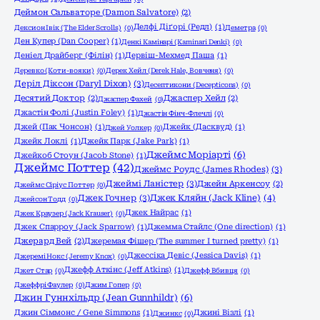
Деймон Сальваторе (Damon Salvatore)
(2)
Делфі Діґорі (Редл)
(1)
Дексион Івік (The Elder Scrolls)
(0)
Деметра
(0)
Ден Купер (Dan Cooper)
(1)
Денкі Камінарі (Kaminari Denki)
(0)
Деніел Драйберг (Філін)
(1)
Дервіш-Мехмед Паша
(1)
Деревко (Коти-вояки)
(0)
Дерек Хейл (Derek Hale, Вовченя)
(0)
Деріл Діксон (Daryl Dixon)
(3)
Десептикони (Decepticons)
(0)
Десятий Доктор
(2)
Джаспер Хейл
(2)
Джаспер Фахей
(0)
Джастін Фолі (Justin Foley)
(1)
Джастін Фінч-Флечлі
(0)
Джей (Пак Чонсон)
(1)
Джейк (Дасквуд)
(1)
Джей Уолкер
(0)
Джейк Локлі
(1)
Джейк Парк (Jake Park)
(1)
Джеймс Моріарті
(6)
Джейкоб Стоун (Jacob Stone)
(1)
Джеймс Поттер
(42)
Джеймс Роудс (James Rhodes)
(3)
Джеймі Ланістер
(3)
Джейн Аркенсоу
(2)
Джеймс Сіріус Поттер
(0)
Джек Гочнер
(3)
Джек Кляйн (Jack Kline)
(4)
Джейсон Тодд
(0)
Джек Найрас
(1)
Джек Краузер (Jack Krauser)
(0)
Джек Спарроу (Jack Sparrow)
(1)
Джемма Стайлс (One direction)
(1)
Джерард Вей
(2)
Джеремая Фішер (The summer I turned pretty)
(1)
Джессіка Девіс (Jessica Davis)
(1)
Джеремі Нокс (Jeremy Knox)
(0)
Джефф Аткінс (Jeff Atkins)
(1)
Джет Стар
(0)
Джефф Вбивця
(0)
Джеффрі Фаулер
(0)
Джим Гопер
(0)
Джин Гуннхільдр (Jean Gunnhildr)
(6)
Джин Сіммонс / Gene Simmons
(1)
Джині Візлі
(1)
Джинкс
(0)