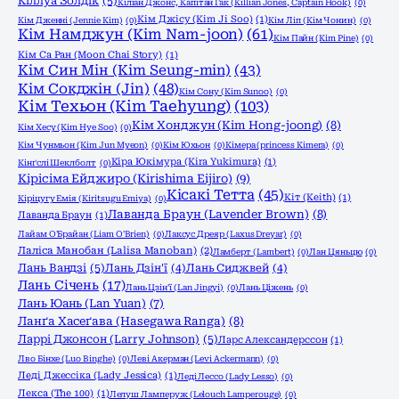
Кіллуа Золдік
(5)
Кіліан Джонс, Капітан Гак (Killian Jones, Captain Hook)
(0)
Кім Джісу (Kim Ji Soo)
(1)
Кім Дженні (Jennie Kim)
(0)
Кім Ліп (Кім Чонин)
(0)
Кім Намджун (Kim Nam-joon)
(61)
Кім Пайн (Kim Pine)
(0)
Кім Са Ран (Moon Chai Story)
(1)
Кім Син Мін (Kim Seung-min)
(43)
Кім Сокджін (Jin)
(48)
Кім Сону (Kim Sunoo)
(0)
Кім Техьон (Kim Taehyung)
(103)
Кім Хонджун (Kim Hong-joong)
(8)
Кім Хесу (Kim Hye Soo)
(0)
Кім Чунмьон (Kim Jun Myeon)
(0)
Кім Юхьон
(0)
Кімера (princess Kimera)
(0)
Кіра Юкімура (Kira Yukimura)
(1)
Кінґслі Шеклболт
(0)
Кірісіма Ейджиро (Kirishima Eijiro)
(9)
Кісакі Тетта
(45)
Кіт (Keith)
(1)
Кіріцугу Емія (Kiritsugu Emiya)
(0)
Лаванда Браун (Lavender Brown)
(8)
Лаванда Браун
(1)
Лайам О'Брайан (Liam O'Brien)
(0)
Лаксус Дреяр (Laxus Dreyar)
(0)
Лаліса Манобан (Lalisa Manoban)
(2)
Ламберт (Lambert)
(0)
Лан Цяньцю
(0)
Лань Вандзі
(5)
Лань Дзін'ї
(4)
Лань Сиджвей
(4)
Лань Січень
(17)
Лань Цзін'ї (Lan Jingyi)
(0)
Лань Ціжень
(0)
Лань Юань (Lan Yuan)
(7)
Ланґа Хасеґава (Hasegawa Ranga)
(8)
Ларрі Джонсон (Larry Johnson)
(5)
Ларс Александерссон
(1)
Лво Бінхе (Luo Binghe)
(0)
Леві Акерман (Levi Ackermann)
(0)
Леді Джессіка (Lady Jessica)
(1)
Леді Лессо (Lady Lesso)
(0)
Лекса (The 100)
(1)
Лелуш Ламперуж (Lelouch Lamperouge)
(0)