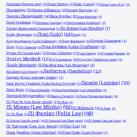
Леліана (Dragon age)
(1)
Лена Лютор
(1)
Ленс (Lance)
(1)
Леон (Leon, 8:11)
(0)
Леонардо
(5)
Леоне Аббаккіо
(2)
Леонід Багіров
(1)
Леоріо Парадінайт
(4)
Лесь Курбас
(2)
Леся Нікітюк
(0)
Леся Українка
(1)
Леґолас (Legolas)
(0)
Листолапка (Leafpool)
(0)
Ло Бінхе (Luo Binghe)
(7)
Ллойд Монгомері Гармадон
(1)
Локі (Loki)
(24)
Лойд Форджер
(1)
Лорд
(1)
Лоркан Скамандр
(1)
Лорд Волдеморт (Lord Voldemort)
(0)
Лорд Фарквард
(0)
Лука Куффен (Luka Couffaine)
(5)
Лорі
(1)
Лу Чаньсін
(0)
Лукас Лі (Lucas Lee)
(1)
Лукас Сінклер
(1)
Луна Лавґуд
(0)
Лусіана Дюваль
(0)
Луціус Мелфой
(13)
Луї Томлінсон
(0)
Луї де Сад (Vanitas no Carte)
(0)
Льюїс Моріарті
(5)
Лю Мін'янь (Liu Mingyan)
(2)
Любисток (Dandelion)
(12)
Лю Цінге (Liu Qingge)
(0)
Людвік (Крізь темряву пливу)
(1)
Люмін (Lumine)
(33)
Люк Нотус Грейрат (Luke Notos Greyrat)
(1)
Люсі Візлі
(1)
Люсі Карлайл
(0)
Люсі Хартфелія (Lucy Heartfilia)
(0)
Лютецій Мурштейко
(2)
Люціус Сприґґс
(0)
Лєра (Перші ластівки)
(0)
Лі Дон Ук (Lee Dong-wook)
(1)
Лі Йон
(0)
Лі Мінхо (Lee Minho)
(92)
Лі Мінхьок
(4)
Лі Ранг
(0)
Лі Фелікс (Felix Lee)
(98)
Лі Те Йон
(1)
Лі Хосок (Lee Ho-seok)
(0)
Лі Черьон (Lee Chae-yeon)
(0)
Лі Чеюн (Lee Jae Yoon)
(0)
Лі Чжухон (Lee Joo-heon)
(5)
Ліа (Lia)
(4)
Ліам Данбар (Liam Dunbar)
(2)
Ліам Пейн (Liam Payne)
(1)