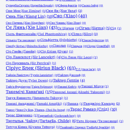
Супербіа Скуало (Superbia Squalo)
(0)
Сфера фактів
(0)
Сьоко Іейрі
(0)
Сюе Мен (Xue Ziming)
(1)
Сюе Ян (Xue Yang)
(2)
Сяо (Xiao)
(40)
Сянь Лін (Xiang Lin)
(10)
Сяо Сінчень (Xiao Xingchen)
(0)
Сяо Чжань (Xiao Zhan)
(0)
Сє Лянь (Xie Lian)
(43)
Сігма (Sigma)
(5)
Сє Цінчен
(1)
Сід
(1)
Сіель Фантомхайв (Ciel Phantomhive)
(1)
Сілко (Silco)
(2)
Сільфіетта (Sylphiette)
(1)
Сільвіо (Ти зможеш)
(0)
Сімон Ерікссон
(0)
Сінолап
(1)
Сінобу Котьо (Shinobu Kocho)
(0)
Сінцьов
(0)
Сіора (Greedfall)
(0)
Сір Гвейн (Ґавейн)
(1)
Сір Еліан (Elyan)
(1)
Сір Ланселот (Sir Lancelot)
(4)
Сір Леон (Sir Leon)
(1)
Сір Персиваль (Sir Percival)
(1)
Сіріус Блек (Sirius Black)
(63)
Т/І (твоє ім'я)
(0)
Тайвін Ланістер (Tywin Lannister)
(0)
Тайлер Джозеф
(0)
Тайлер Ґелпін
(4)
Тайлер Доун (Tyler Down)
(1)
Такаші Міцуя
(1)
Тайґа Фудзімура (Taiga Fujimura)
(0)
Такамі Кейґо
(0)
Такемічі Ханаґакі
(15)
Такеомі Акаші (Akashi Takeomi)
(1)
Такуя Ямамото (Yamamoto Takuya)
(1)
Тамакі Амаджикі (Tamaki Amajiki)
(1)
Танака
(1)
Танджіро Камадо
(2)
Тарас Римар (Слід)
(10)
Танос (Чхве Су Бон, Thanos, Choi Su-bong)
(0)
Тарас Шевченко
(1)
Тарганбой (Cockroach boy)
(0)
Тарталья, Чайлд (Tartaglia, Childe)
(6)
Тато Норми (Ти зможеш)
(1)
Татсуя Кіяма (Kiyama Tatsuya)
(1)
Твайлайт Спаркл (Twilight Sparkle)
(0)