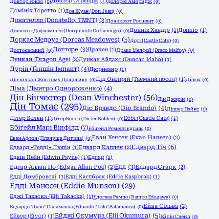
Доктор Стрендж
(1)
Доктор Рокзо
(0)
Долорес Амбридж
(0)
Домінік Торетто
(1)
Дон Жуан (Don Juan)
(0)
Донателло (Donatello, TMNT)
(3)
Донккіхот Росінант
(0)
Доннік Хендір
(1)
Доппіо
(1)
Донкіхот Дофламінго (Donquixote Doflamingo)
(0)
Доркас Медоуз (Dorcas Meadowes)
(5)
Дорі (Castle Cats)
(0)
Дотторе
(3)
Дракен
(1)
Достоєвський
(0)
Драко Мелфой (Draco Malfoy)
(0)
Дункан (Dragon Age)
(2)
Дункан Айдахо (Duncan Idaho)
(1)
Дурін (Ґеншін Імпакт)
(4)
Дюрневир
(1)
Дід Онопрій (Таємний посол)
(1)
Дівчинка в Жовтому Дощовику
(0)
Ділюк
(0)
Діма (Дмитро Однороженко)
(4)
Дін Вінчестер (Dean Winchester)
(56)
Дін Джарін
(0)
Дін Томас
(295)
Діо Брандо (Dio Brando)
(4)
Діппер Пайнс
(0)
Дітер Болен
(1)
Еббі (Castle Cats)
(1)
Дітер Болен (Dieter Bohlen)
(0)
Ебіґейл Марі Вінфілд
(7)
Ебіґейл Ремелтіндрінк
(0)
Еван Хенсен (Evan Hansen)
(2)
Еван Афтон (Плачуща Дитина)
(0)
Едвард Тіч
(6)
Едвард «Тедді» Люпін
(1)
Едвард Каллен
(2)
Едвін Пейн (Edwin Payne)
(1)
Едгар
(1)
Едд
(3)
Едгар Аллан По (Edgar Allan Poe)
(2)
Еддард Старк
(2)
Едді Домбровскі
(1)
Едді Каспбрак (Eddie Kaspbrak)
(1)
Едді Мансон (Eddie Munson)
(29)
Еджі Такаока (Eiji Takaoka)
(1)
Едогава Рампо (Rampo Edogawa)
(0)
Ейва Сільва
(2)
Едуардо "Лало" Саламанка (Eduardo "Lalo" Salamanca)
(0)
Ейджі Окумура (Eiji Okumura)
(5)
Ейвор (Eivor)
(1)
Ейлін Снейп
(0)