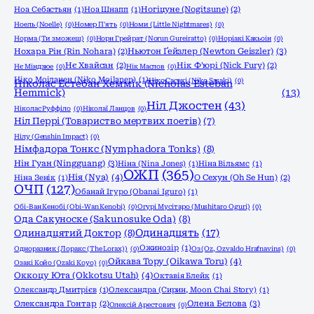
Ноа Себастьян
(1)
Ноа Шнапп
(1)
Ногіцуне (Nogitsune)
(2)
Ноель (Noelle)
(0)
Номер П'ять
(0)
Номи (Little Nightmares)
(0)
Норма (Ти зможеш)
(0)
Норн Грейрат (Norun Gureiratto)
(0)
Норіакі Какьоін
(0)
Ньютон Ґейзлер (Newton Geiszler)
(3)
Нохара Рін (Rin Nohara)
(2)
Нє Хвайсан
(2)
Нік Ф'юрі (Nick Fury)
(2)
Нє Міндзюе
(0)
Нік Маслов
(0)
Ніко Моіланен (Niko Moilanen)
(1)
Ніко Сасакі (Niko Sasaki)
(0)
Ніколас Естебан Хеммік (Nicholas Esteban
Hemmick)
(13)
Ніл Джостен
(43)
Ніколас Руффіло
(0)
Ніколаї Ланцов
(0)
Ніл Перрі (Товариство мертвих поетів)
(7)
Нілу (Genshin Impact)
(0)
Німфадора Тонкс (Nymphadora Tonks)
(8)
Нін Гуан (Ningguang)
(3)
Ніна (Nina Jones)
(1)
Ніна Вільямс
(1)
ОЖП
(365)
Нія (Nya)
(4)
Ніна Зенік
(1)
О Сехун (Oh Se Hun)
(2)
ОЧП
(127)
Обанай Ігуро (Obanai Iguro)
(1)
Обі-Ван Кенобі (Obi-Wan Kenobi)
(0)
Огурі Мусітаро (Mushitaro Oguri)
(0)
Ода Сакуноске (Sakunosuke Oda)
(8)
Одинадцять
(17)
Одинадцятий Доктор
(8)
Ожинозір
(1)
Одноразник (Лоракс (The Lorax))
(0)
Оз (Oz, Ozvaldo Hrafnavins)
(0)
Ойкава Тору (Oikawa Toru)
(4)
Озакі Койо (Ozaki Koyo)
(0)
Оккоцу Юта (Okkotsu Utah)
(4)
Октавія Блейк
(1)
Олександр Дмитрієв
(1)
Олександра (Сирин, Moon Chai Story)
(1)
Олена Бєлова
(3)
Олександра Гонтар
(2)
Олексій Арестович
(0)