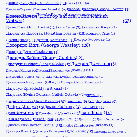
Джироу Сакума (Jirou Sakuma)
(1)
Джию (JiU)
(0)
Джозеф Джостар (Joseph Joestar)
(1)
Джоyске Тсунамі (Tsunami Jousuke)
(0)
Джойс Баєрс
(6)
Джон Альфредссон
(1)
Джозефіна Марч
Джон Ватсон (Доктор Ватсон, John Hamish
(0)
Watson)
(23)
Джон Локк (John Locke)
(1)
Джон Сноу
(2)
Джонатан Баєрс
(2)
Джонатан Джостар (Jonathan Joestar)
(2)
Джонатан Сімс
(1)
Джорах Мормонт
(1)
Джонлі (Zhongli)
(0)
Джонні (Nekra Psaria)
(0)
Джордж Візлі (George Weasley)
(26)
Джордж Дуглас Гамільтон
(1)
Джордж Кабінс (George Cubbins)
(9)
Джорно Джованна
(6)
Джорджія Солері (Giorgia Soleri)
(2)
Джош Дан
(1)
Джотаро Куджо
(0)
Джоффрі Баратеон
(0)
Джузо Біва (Juzo Biwa)
(0)
Джулека Куффен (Juleka Couffaine)
(0)
Джульєтта Капулетті
(1)
Джулі Паверс (Julie Powers)
(1)
Джуліус (Episode.My first kiss)
(2)
Джулієк (Юлік) Октавія (Juliek Octavia)
(2)
Джун Лі
(0)
Джунко Еношима (Junko Enoshima)
(0)
Джіні Візлі
(0)
Джіор Мормонт
(0)
Джірая (Jiraiya)
(5)
Дзьоно Сайґику
(3)
Дзян Єсює
(1)
Дзян Яньлі
(14)
Дзян Фенм'янь
(2)
Дзян Фулі
(0)
Дзян Чен
(0)
Дзін Кадзама (Диявол Дзін)
(1)
Дзінь Лін
(0)
Дзіньши
(0)
Дзінь Ґваншань
(0)
Диксіон Івік (Dexion Evicus)
(1)
Дияволо
(1)
Динобот (Dinobot)
(0)
До Кьонсу
(3)
Дмитро Вовк
(1)
Дмитро Комаров
(1)
Доктор Ланс Світс
(0)