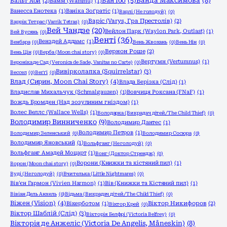
Ванда Максимова
(8)
Ван Їбо
(5)
Вальт Аой
(2)
Вамм (Wammu)
(1)
Ванесса Енотека
(1)
Ваніка Зоґратіс
(1)
Варлі (Не голодуй)
(0)
Варіс (Varys, Гра Престолів)
(2)
Варрік Тетрас (Varrik Tetras)
(0)
Вей Чандзе
(20)
Вейлон Парк (Waylon Park, Outlast)
(1)
Вей Вусянь
(0)
Венті
(36)
Венздей Аддамс
(1)
Венбара
(0)
Вень Жвохань
(0)
Вень Нін
(0)
Вернон Роше
(2)
Вень Цін
(0)
Верба (Moon chai story)
(0)
Вертумн (Vertumnus)
(1)
Вероніка де Сад (Veronica de Sade, Vanitas no Carte)
(0)
Вивірколапка (Squirrelstar)
(3)
Вессел
(0)
Веґґі
(0)
Влад (Сирин, Moon Chai Story)
(4)
Влада Берізка (Слід)
(1)
Владислав Михальчук (Schmalgauzen)
(1)
Вовчиця Роксана (FNaF)
(1)
Вождь Бромден (Над зозулиним гніздом)
(1)
Волес Веллс (Wallace Wells)
(1)
Володарка (Викрадач дітей/The Child Thief)
(0)
Володимир Винниченко
(9)
Володимир Дантес
(1)
Володимир Петров
(1)
Володимир Зеленський
(0)
Володимир Сосюра
(0)
Володимир Яновський
(1)
Вольфганг (Не голодуй)
(0)
Вольфганг Амадей Моцарт
(1)
Вонг (Доктор Стрендж)
(0)
Ворони (Книжки та кістяний пил)
(1)
Ворон (Moon chai story)
(0)
Вуді (Не голодуй)
(0)
Вчителька (Little Nightmares)
(0)
Вів'єн Гармон (Vivien Harmon)
(1)
Вів (Книжки та Кістяний пил)
(1)
Вівіан Дель Анхель
(0)
Відьма (Викрадач дітей/The Child Thief)
(0)
Віжен (Vision)
(4)
Вікерботом
(1)
Віктор Никифоров
(2)
Віктор Крей
(0)
Віктор Шаблій (Слід)
(3)
Вікторія Белфрі (Victoria Belfrey)
(0)
Вікторія де Анжеліс (Victoria De Angelis, Måneskin)
(8)