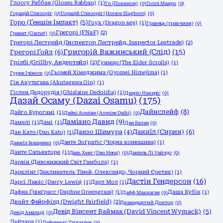
Глоссу Раббан (Glossu Rabban)
(1)
Го (Покемон)
(0)
Голлі Манро
(0)
Горацій Слизоріг
(0)
Горацій Слизоріг (Horace Slughorn)
(0)
Горо (Ґеншін Імпакт)
(5)
Гоук (Dragon age)
(1)
Гравець (гравчиня)
(0)
Грегорі (FNaF)
(2)
Гранат (Garnet)
(0)
Грегорі Лестрейд (Інспектор Лестрейд, Inspector Lestrade)
(2)
Григорій Важинський (Слід)
(15)
Грегорі Ґойл
(6)
Грілбі (Grillby, Андертейл)
(2)
Гунмар (The Elder Scrolls)
(1)
Гьомей Хімеджима (Gyomei Himejima)
(1)
Гурен Ічіносе
(0)
Гін Акутаґава (Akutagawa Gin)
(1)
Гіслен Дедорудія (Ghislaine Dedoldia)
(1)
Дааріо Нахаріс
(0)
Дазай Осаму (Dazai Osamu)
(175)
Дайнслейф
(8)
Дайго Курогамі
(1)
Дайкі Аоміне (Aomine Daiki)
(0)
Даміано Давид
(9)
Дамелі
(1)
Дамі
(1)
Дан Балан
(0)
Даниїл (Сирин)
(6)
Данзо Шимура
(4)
Дан Като (Dan Katо)
(1)
Данте Зоґратіс (Чорна конюшина)
(1)
Даниїл Іващенко
(0)
Данте Сальваторе
(1)
Дань Хенг (Dan Heng)
(0)
Даніель Лі Уайлдс
(0)
Дарвін (Дивовижний Світ Гамбола)
(1)
Дарклінг (Заклинатель Тіней, Олександр, Чорний Єретик)
(1)
Дастін Гендерсон
(16)
Дарсі Льюіс (Darcy Lewis)
(1)
Дарт Мол
(1)
Дафна Ґрінґрасс (Daphne Greengrass)
(1)
Даша Кубік
(1)
Дафф Маккаган
(0)
Двайт Фейрфілд (Dwight Fairfield)
(2)
Дванадцятий Доктор
(0)
Девід Вінсент Ваймак (David Vincent Wymack)
(5)
Девід Амальді
(0)
Дейдара
(1)
Дейенеріс Таргарієн
(0)