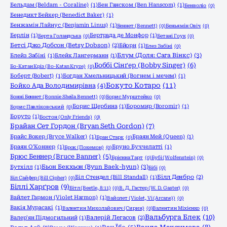
Бельдам (Beldam - Coraline)
(1)
Бен Ганском (Ben Hanscom)
(1)
Бенволіо
(0)
Бенедикт Бейкер (Benedict Baker)
(1)
Бенжамін Лайнус (Benjamin Linus)
(1)
Беннет (Bennett)
(0)
Беньямін Овіч
(0)
Берлін
(1)
Бертрада де Монфор
(1)
Берта Голандська
(0)
Бетані Гоук
(0)
Бетсі Джо Добсон (Betsy Dobson)
(2)
Бйорн
(1)
Блез Забіні
(0)
Блум (Доля: Сага Вінкс)
(3)
Блейз Забіні
(1)
Блейк Лангерманн
(1)
Боббі Сінґер (Bobby Singer)
(6)
Бо-Катан Кріз (Bo-Katan Kryze)
(0)
Боберт (Bobert)
(1)
Богдан Хмельницький (Вогнем і мечем)
(1)
Бокуто Котаро
(11)
Бойко Ада Володимирівна
(4)
Бонні Беннет (Bonnie Sheila Bennett)
(0)
Борис Мурштейко
(0)
Борис Щербина
(1)
Боромир (Boromir)
(1)
Борис Павліковський
(0)
Боруто
(1)
Бостон (Only Friends)
(0)
Брайан Сет Гордон (Bryan Seth Gordon)
(7)
Брайс Вокер (Bryce Walker)
(1)
Браян Мей (Queen)
(1)
Бран Старк
(0)
Браян О'Коннер
(1)
Бруно Буччелатті
(1)
Брок (Покемон)
(0)
Брюс Беннер (Bruce Banner)
(5)
Брієнна Тарт
(0)
Бубі (Wolfenstein)
(0)
Бьон Бекхьон (Byun Baek-hyun)
(3)
Бутхілл
(1)
Бібі
(0)
Біл Стендел (Bill Standall)
(1)
Білл Денбро
(2)
Біл Сайфер (Bill Cipher)
(0)
Біллі Харґров
(9)
Бітл (Beetle, 8:11)
(0)
В. Д. Гастер (W. D. Gaster)
(0)
Вайлет Гармон (Violet Harmon)
(1)
Вайолет (Violet, Vi (Arcane))
(0)
Вакія Мурасакі
(1)
Валентин Миколайович (Сирин)
(0)
Валентин Міхієнко
(0)
Вальбурга Блек
(10)
Валер'ян Підмогильний
(1)
Валерій Легасов
(2)