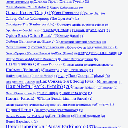
Оленна Тірел (Olenna Tyrell)
(3)
Олена Зеленська
(0)
Оллі Матела (Olli Matela)
(1)
Ольга Кобилянська
(0)
Ольга Косач (Слід)
(19)
Оля Полякова
(3)
Олівер Вуд
(0)
Олівер Сайкс
(2)
Оператор (The Operator))
(1)
Оповідач (The Stanley parable)
(1)
Оптімус Прайм (Optimus Prime)
(0)
Орстед (Orsted)
(1)
Оріон (Прах зірок)
(1)
Орочімару (Orochimaru)
(0)
Оріон Блек (Orion Black)
(7)
Осаму Дазай
(1)
Осборн (Звільнити цю Відьму)
(1)
Основний жіночий персонаж
(0)
Остап Вишня
(1)
Остап Чупарський
(2)
Офелія Забіні
(1)
Отто Сувен
(0)
П'єтро (Тінь, Є.Л.Шварц)
(1)
Очако Урарака (Ochaco Uraraka)
(0)
П'єро (Pierro)
(0)
П'єтро Максимофф (Pietro Maximoff)
(0)
Павло Скоропадський
(0)
Павло Тичина
(5)
Павло Тичина
(1)
Падма Патіл
(0)
Падме Амідала
(0)
Паймон (Paimon)
(8)
Пайпер (Piper, Brawl Stars)
(1)
Пак (Сестри Грімм)
(4)
Пайтер де Вріз (Piter de Vries)
(1)
Пак
(0)
Пак Сонхва (Park Seong Hwa)
(6)
Пак Джисон (Jisung)
(0)
Пак Сонхун
(0)
Пак Чімін (Park Ji-min)
(76)
Паккун (Pakkun)
(0)
Палермо
(0)
Пан Лицар
(1)
Панакота Фуґо
(1)
Памп (Spooky month)
(0)
Панда (Panda)
(9)
Панда (Panda, Магічна битва)
(1)
Папірус
(1)
Пандора Лавгуд (Pandora Lovegood)
(0)
Панталоне (Pantalone)
(0)
Парваті Патіл
(5)
Партурнакс (Paarthurnax)
(1)
Паті Пойзон
(2)
Паґслі Аддамс
(2)
Патрік Стамп (Fall Out Boy)
(0)
Пенсі Паркінсон
(1)
Пенсі Паркінсон (Pansy Parkinson)
(37)
Перлина (Pearl)
(0)