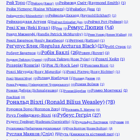
Рей Торо
(7)
Реймонд Сміт (Raymond Smith)
(3)
Рейзор (Razor)
(0)
Рейн Уісперс (Raine Whispers)
(3)
Рейнбоу Деш
(2)
Рейнольд Еккард (Reynold Eckhart)
(1)
Рейндоттір (Rhinedottir)
(0)
Рейнхард ван Астрея
(2)
Рейчел Рот (Рейвен)
(1)
Рейчел Елізабет Дер
(0)
Ремус Люпин
(54)
Рекі К'ян (Reki Kyan)
(8)
Рем
(0)
Рендл Макмерфі (Randle Patrick McMurphy)
(1)
Рене Уокер (Renee Walker)
(0)
Ренлі Баратеон (Renly Baratheon)
(1)
Реттреп (Rattrap)
(1)
Реґулус Блек (Regulus Arcturus Black)
(23)
Робб Старк
(1)
Робін Баклі
(26)
Роберт Баратеон
(1)
Ровер (Rover)
(2)
Розалі Хейл
(3)
Роза Тайлер (Rose Tyler)
(1)
Роджер Тейлор (Queen)
(0)
Розарія (Rosaria)
(5)
Рок Лі (Rock Lee)
(3)
Роксана Візлі
(1)
Роксі Мігурдія (Roxy Migurdia)
(1)
Роксі Ріхтер (Roxy Richter)
(1)
Роланд Вімблдон
(1)
Рокі (Моллі Мун)
(0)
Роланд Дюпен
(0)
Роман Воїнов
(1)
Рома Руденко (Університет Чупарського)
(0)
Роман Дебрін (Schmalgauzen)
(1)
Ромео Монтеккі
(2)
Роман Щербан
(0)
Рон Візлі
(0)
Рональд Візлі (Ronald Bilius Weasley)
(78)
Ророноа Зоро (Roronoa Zoro)
(2)
Росвааль Л. Матерс
(0)
Рубеус Геґрід
(27)
Роуз Ґрейнджер-Візлі
(4)
Рудеус Грейрат (Rudeusu Gureiratto)
(1)
Рудольфус Лестранж
(0)
Рунаан
(0)
Русалонька (Рибалчина русалонька)
(0)
Русе Болтон (Roose Bolton)
(0)
Руслан Маяков (Слід)
(9)
Рута (Книжки та кістяний пил)
(1)