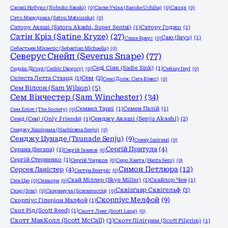
Сасакі Нобуко (Nobuko Sasaki)
(0)
Саске Учіха (Sasuke Uchiha)
(0)
Сасорі
(0)
Сато Мацудзака (Satou Matsuzaka)
(0)
Сатору Акаші (Satoru Akashi, Super Sentai)
(1)
Сатору Годжо
(1)
Сатін Кріз (Satine Kryze)
(27)
Саю (Sayu)
(1)
Саша Браус
(0)
Себастьян Міхаеліс (Sebastian Michaelis)
(0)
Северус Снейп (Severus Snape)
(77)
Седі Сінк (Sadie Sink)
(1)
Седрік Діґорі (Cedric Diggory)
(0)
Сейшу Інуї
(0)
Селеста Летта Стаард
(1)
Сем
(2)
Сем (Доля: Сага Вінкс)
(0)
Сем Вілсон (Sam Wilson)
(5)
Сем Вінчестер (Sam Winchester)
(34)
Семвел Тарлі
(1)
Семен Палій
(1)
Сем Еліот (The Society)
(0)
Сенд (Сен) (Only Friends)
(1)
Сенджу Акаші (Senju Akashi)
(2)
Сенджу Хашірама (Hashirama Senju)
(0)
Сенджу Цунаде (Tsunade Senju)
(9)
Сенку Ішігамі
(0)
Сергій Притула
(4)
Серана (Serana)
(1)
Сергій Іванов
(0)
Сергій Стерненко
(1)
Сергій Чирков
(0)
Серо Ханта (Hanta Sero)
(0)
Симон Петлюра
(12)
Серсея Ланістер
(4)
Сестра Беатріс
(0)
Скай Міллер (Skye Miller)
(1)
Скайлор Чен
(1)
Син Цю
(0)
Синьора
(0)
Сквізґаар Сквіґельф
(3)
Скар (Scar)
(0)
Скарамуча (Scaramuccia)
(0)
Скорпіус Мелфой
(9)
Скорпіус Гіперіон Малфой
(1)
Скот Рід (Scott Reed)
(1)
Скотт Ленг (Scott Lang)
(0)
Скотт МакКолл (Scott McCall)
(3)
Скотт Пілігрим (Scott Pilgrim)
(1)