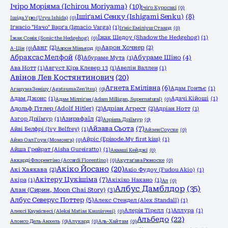
Ічіро Моріяма (Ichirou Moriyama)
(10)
Ічіґо Куросакі
(0)
Ішіґамі Сенку (Ishigami Senku)
(8)
Ішіда Урю (Uryu Ishida)
(0)
Іґнасіо "Начо" Варґа (Ignacio Varga)
(1)
Іґніс Еміліуш Стаард
(0)
Їжак Шедоу (Shadow the Hedgehog)
(1)
Їжак Сонік (Sonic the Hedgehog)
(0)
Аанг
(2)
Аарон Хочнер
(2)
А-Цін
(0)
Аарон Міньярд
(0)
Абраксас Мелфой
(8)
Абураме Шіно
(4)
Абураме Мута
(1)
Ава Нотт
(1)
Август Кіра Клевер 13
(1)
Авелін Валлен
(1)
Авінов Лев Костянтинович
(20)
Агнета Емілівна
(6)
Адам Гонтьє
(1)
Агацума Зеніцу (Agatsuma Zen'itsu)
(0)
Адам Джонс
(1)
Адачі Кійоші
(1)
Адам Мілліґан (Adam Milligan, Supernatural)
(0)
Адольф Гітлер (Adolf Hitler)
(2)
Адріан Агрест
(2)
Адріан Нотт
(1)
Азгор Дріїмур
(1)
Азирафаїл
(2)
Азріель Дріїмур
(0)
Айзава Сьота
(7)
Айві Белфрі (Ivy Belfrey)
(1)
Айзен Соуске
(0)
Айріс (Episode.My first kiss)
(1)
Айнз Оал Гоун (Момонга)
(0)
Айша Грейрат (Aisha Gureiratto)
(1)
Акааші Кейджі
(0)
Аккарді Флорентіно (Accardi Florentino)
(0)
Акутаґава Рюноске
(0)
Акіко Йосано
(20)
Акі Хаякава
(2)
Акіо Фудоу (Fudou Akio)
(1)
Акітеру Цукішіма
(7)
Акіра
(1)
Акіхіко Накано
(1)
Ал
(0)
Албус Дамблдор
(35)
Алан (Сирин, Moon Chai Story)
(3)
Албус Северус Поттер
(5)
Алекс Стендел (Alex Standall)
(1)
Алерія Тірелл
(1)
Аллура
(1)
Алексі Каунісвесі (Aleksi Matias Kaunisvesi)
(0)
Альбедо
(22)
Алонсо Дель Анхель
(0)
Алукард
(0)
Аль-Хайтам
(0)