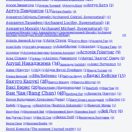
Артур Кетч
(3)
Арсен Звенигора
(1)
Артем Чорний
(0)
Артур Візлі
(0)
Артур Пендрагон
(13)
Артюр Рембо
(0)
Архангел Габріель/Гавриїл (Archangel Gabriel, Supernatural)
(1)
Архангел Люцифер (Archangel Lucifer, Supernatural)
(4)
Архангел Михаїл (Archangel Michael, Supernatural)
(5)
Архангел Михаїл (світ Апокаліпсису)/альтернативний Михаїл (Archangel
Michael (Apocalypse World)/Alternate Michael)
(0)
Аріель Анемой Асура
(1)
Арія Старк
(2)
Арґус Філч
(0)
Асагірі Ген
(0)
Аскебйорни
(1)
Аскелад
(1)
Асахі Кобе
(0)
Асгайр Адамович
(0)
Асока Тано
(0)
Асторія Ґрінґрас
(9)
Астаріон
(0)
Астаріон Анкунін (Astarion Ancunin)
(0)
Асьє Сільвер
(1)
Ахілесс Девенпорт
(1)
Ацуші "Аккун" Сендо
(2)
Афіна
(0)
Ацуші Накаджима
(34)
Аякс Петропол
(1)
Ашильда (Ashildr)
(0)
Аяме (Наруто)
(1)
Аїд
(1)
Аїден Фаулі-Прейшер
(1)
Б'якуя Тогамі
(0)
Баджі Кейске
(15)
ББк/Бабенко
(4)
Б'янка Барклай
(0)
Бабуся Медді
(0)
Бакуго Кацукі
(28)
Бакуго Масару
(0)
Бакуго Мітсукі
(0)
Бакі Барнс
(20)
Бальтазар (Надприродне)
(1)
Бамблбі
(0)
Бан Чан
(0)
Бан Чан (Bang Chan)
(48)
Бариста (Харуто)
(1)
Барбара Пеґ
(0)
Барон Володимир Харконен (Дюна)
(1)
Бастер
(1)
Барті Кравч-молодший
(0)
Баффі
(1)
Беатріче (Beatrice Sakamaki)
(1)
Беверлі Марш
(1)
Беатріс
(0)
Бей Доу
(6)
Беззубик
(0)
Безликий Бай
(0)
Безіменний Бард (Nameless Bard)
(0)
Бекка Гелб
(1)
Бек Джухо (Зухо)
(0)
Бек Хі Сон
(0)
Белатриса Лестранж
(0)
Белла Свон
(0)
Белламі Блейк
(0)
Беллі Конклін (The summer I turned pretty)
(1)