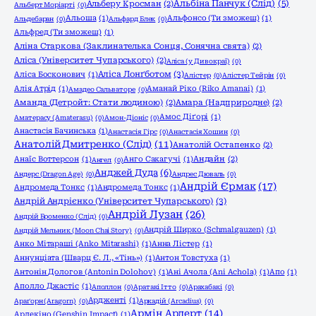
Альбіна Панчук (Слід)
(5)
Альберу Кросман
(2)
Альберт Моріарті
(0)
Альоша
(1)
Альфонсо (Ти зможеш)
(1)
Альдебаран
(0)
Альфард Блек
(0)
Альфред (Ти зможеш)
(1)
Аліна Старкова (Заклинателька Сонця, Сонячна свята)
(2)
Аліса (Університет Чупарського)
(2)
Аліса (у Дивокраї)
(0)
Аліса Лонґботом
(3)
Аліса Босконович
(1)
Алістер
(0)
Алістер Тейрін
(0)
Алія Атрід
(1)
Аманай Ріко (Riko Amanai)
(1)
Амадео Сальваторе
(0)
Аманда (Детройт: Стати людиною)
(2)
Амара (Надприродне)
(2)
Амос Діґорі
(1)
Аматерасу (Amaterasu)
(0)
Амон-Діоніс
(0)
Анастасія Бачинська
(1)
Анастасія Гірс
(0)
Анастасія Хошин
(0)
Анатолій Дмитренко (Слід)
(11)
Анатолій Остапенко
(2)
Анаїс Воттерсон
(1)
Анго Сакагучі
(1)
Андайн
(2)
Ангел
(0)
Анджей Дуда
(6)
Андерс (Dragon Age)
(0)
Андрес Дюваль
(0)
Андрій Єрмак
(17)
Андромеда Тонкс
(1)
Андромеда Тонкс
(1)
Андрій Андрієнко (Університет Чупарського)
(3)
Андрій Лузан
(26)
Андрій Броменко (Слід)
(0)
Андрій Ширко (Schmalgauzen)
(1)
Андрій Мельник (Moon Chai Story)
(0)
Анко Мітараші (Anko Mitarashi)
(1)
Анна Лістер
(1)
Аннунціата (Шварц Є. Л., «Тінь»)
(1)
Антон Товстуха
(1)
Антонін Дологов (Antonin Dolohov)
(1)
Ані Ачола (Ani Achola)
(1)
Апо
(1)
Аполло Джастіс
(1)
Аполлон
(0)
Аратакі Ітто
(0)
Арахабакі
(0)
Ардженті
(1)
Араґорн (Aragorn)
(0)
Аркадій (Arcadius)
(0)
Армін Арлерт
(14)
Арлекіно (Genshin Impact)
(1)