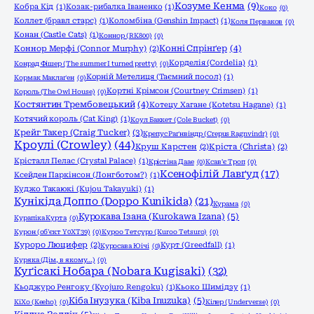
Козуме Кенма
(9)
Кобра Кід
(1)
Козак-рибалка Іваненко
(1)
Коко
(0)
Коллет (бравл старс)
(1)
Коломбіна (Genshin Impact)
(1)
Коля Перваков
(0)
Конан (Castle Cats)
(1)
Коннор (RK800)
(0)
Конні Спрінґер
(4)
Коннор Мерфі (Connor Murphy)
(2)
Корделія (Cordelia)
(1)
Конрад Фішер (The summer I turned pretty)
(0)
Корній Метелиця (Таємний посол)
(1)
Кормак Маклаґен
(0)
Кортні Крімсон (Courtney Crimsen)
(1)
Король (The Owl House)
(0)
Костянтин Трембовецький
(4)
Котецу Хагане (Kotetsu Hagane)
(1)
Котячий король (Cat King)
(1)
Коул Баккет (Cole Bucket)
(0)
Крейг Такер (Craig Tucker)
(3)
Крепус Раґнвіндр (Crepus Ragnvindr)
(0)
Кроулі (Crowley)
(44)
Круш Карстен
(2)
Кріста (Christa)
(2)
Крісталл Пелас (Crystal Palace)
(1)
Крістіна Даае
(0)
Ксав'є Троп
(0)
Ксенофілій Лавґуд
(17)
Ксейден Паркінсон (Лонгботом?)
(1)
Куджо Такаюкі (Kujou Takayuki)
(1)
Кунікіда Доппо (Doppo Kunikida)
(21)
Курама
(0)
Курокава Ізана (Kurokawa Izana)
(5)
Курапіка Курта
(0)
Курон (об'єкт Y0XT39)
(0)
Куроо Тетсуро (Kuroo Tetsuro)
(0)
Куроро Люцифер
(2)
Курт (Greedfall)
(1)
Куросава Юічі
(0)
Куряка (Дім, в якому…)
(0)
Куґісакі Нобара (Nobara Kugisaki)
(32)
Кьоджуро Ренгоку (Kyojuro Rengoku)
(1)
Кьоко Шимідзу
(1)
Кіба Інузука (Kiba Inuzuka)
(5)
КіХо (Keeho)
(0)
Кілер (Underverse)
(0)