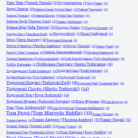
Твік Твік (Tweek Tweak)
(3)
Тгурінґветіль
(1)
Тед Тонкс
(0)
Тедді Люпін
(2)
Тейлор Стен (Taylor Sten)
(0)
Тейон (Taeyong)
(0)
Темарі (Temari)
(0)
Темна Шоста
(0)
Тен Тен (Tenten)
(0)
Тенген Узуй (Tengen Uzui)
(1)
Тенно (Warframe)
(0)
Тенья Ііда (Iida Tenya)
(5)
Теодор Декер
(1)
Теодор Лоренс
(0)
Теодор Нотт
(1)
Теон Грейджой
(1)
Теодор Нот (Theodore Nott)
(0)
Тера (Terra Harvey)
(2)
Терухаші Кокомі
(0)
Тетте Суехіро (Tetcho Suehiro)
(2)
Теучі (Teuchi)
(1)
Теіль (Taeil)
(0)
Тиміш Хмельницький
(1)
Тимур "Glaz" Глазков
(0)
Тиріон Ланністер
(0)
Тиріон Ланністер (Tyrion Lannister)
(0)
Тобі Ерін Роджерс (Toby Erin Rogers)
(0)
Тобірама Сенджу (Senju Tobirama)
(6)
Тобіо Кагеяма
(1)
Тодд Інґрам (Todd Ingram)
(1)
Тод Ендерсон (Todd Anderson)
(0)
Тоджі Фушіґуро (Toji Fushiguro)
(0)
Тодо Аой (Todo Aoi)
(0)
Тодорокі Енджі (Todoroki Enji)
(9)
Тодорокі Рей (Todoroki Rei)
(0)
Тодорокі Сьото (Shoto Todoroki)
(14)
Тодорокі Тоя (Toya Todoroki)
(4)
Тодорокі Фуюмі (Todoroki Fuyumi)
(2)
Токо Фукава
(2)
Токі Вортуз
(0)
Том (Tom, Eddsworld)
(2)
Том Гіддлстон (Thomas Hiddleston)
(0)
Том Редл (Tom Marvolo Riddle)
(33)
Тома (Thoma)
(0)
Томас Андерс (Thomas Anders)
(5)
Томас Раджі
(5)
Томас Андерс
(0)
Томмі Лаллі (Tommi Lalli)
(1)
Томо (Tomo)
(0)
Томіока Гію (Tomioka Giyu)
(1)
Тоні Паділья (Tony Padilla)
(1)
Тоні Старк (Tony" Stark)
(25)