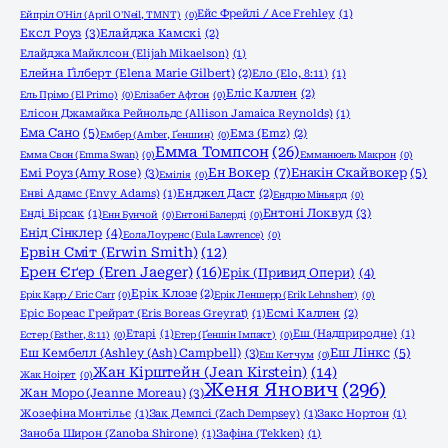
Ейс Фрейлі / Ace Frehley
(1)
Ейпріл О'Ніл (April O'Neil, TMNT)
(0)
Ексл Роуз
(3)
Елайджа Камскі
(2)
Елайджа Майклсон (Elijah Mikaelson)
(1)
Елейна Ґілберт (Elena Marie Gilbert)
(2)
Ело (Elo, 8:11)
(1)
Еліс Каллен
(2)
Ель Прімо (El Primo)
(0)
Елізабет Афтон
(0)
Елісон Джамайка Рейнольдс (Allison Jamaica Reynolds)
(1)
Ема Сано
(5)
Емз (Emz)
(2)
Ембер (Amber, Ґеншин)
(0)
Емма Томпсон
(26)
Емма Свон (Emma Swan)
(0)
Емманюель Макрон
(0)
Ен Вокер
(7)
Емі Роуз (Amy Rose)
(3)
Енакін Скайвокер
(5)
Емілія
(0)
Енві Адамс (Envy Adams)
(1)
Енджел Даст
(2)
Ендрю Міньярд
(0)
Ентоні Локвуд
(3)
Енді Бірсак
(1)
Енн Бунчой
(0)
Ентоні Балерді
(0)
Енід Сінклер
(4)
Еола Лоуренс (Eula Lawrence)
(0)
Ервін Сміт (Erwin Smith)
(12)
Ерен Єґер (Eren Jaeger)
(16)
Ерік (Привид Опери)
(4)
Ерік Клозе
(2)
Ерік Карр / Eric Carr
(0)
Ерік Леншерр (Erik Lehnsherr)
(0)
Еріс Бореас Грейрат (Eris Boreas Greyrat)
(1)
Есмі Каллен
(2)
Етарі
(1)
Еш (Надприродне)
(1)
Естер (Esther, 8:11)
(0)
Етер (Ґеншін Імпакт)
(0)
Еш Кембелл (Ashley (Ash) Campbell)
(3)
Еш Лінкс
(5)
Еш Кетчум
(0)
Жан Кірштейн (Jean Kirstein)
(14)
Жак Ноірет
(0)
Женя Янович
(296)
Жан Моро (Jeanne Moreau)
(3)
Жозефіна Монтільє
(1)
Зак Демпсі (Zach Dempsey)
(1)
Закс Нортон
(1)
Заноба Широн (Zanoba Shirone)
(1)
Зафіна (Tekken)
(1)