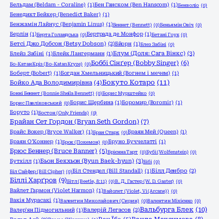
Бельдам (Beldam - Coraline)
(1)
Бен Ганском (Ben Hanscom)
(1)
Бенволіо
(0)
Бенедикт Бейкер (Benedict Baker)
(1)
Бенжамін Лайнус (Benjamin Linus)
(1)
Беннет (Bennett)
(0)
Беньямін Овіч
(0)
Берлін
(1)
Бертрада де Монфор
(1)
Берта Голандська
(0)
Бетані Гоук
(0)
Бетсі Джо Добсон (Betsy Dobson)
(2)
Бйорн
(1)
Блез Забіні
(0)
Блум (Доля: Сага Вінкс)
(3)
Блейз Забіні
(1)
Блейк Лангерманн
(1)
Боббі Сінґер (Bobby Singer)
(6)
Бо-Катан Кріз (Bo-Katan Kryze)
(0)
Боберт (Bobert)
(1)
Богдан Хмельницький (Вогнем і мечем)
(1)
Бокуто Котаро
(11)
Бойко Ада Володимирівна
(4)
Бонні Беннет (Bonnie Sheila Bennett)
(0)
Борис Мурштейко
(0)
Борис Щербина
(1)
Боромир (Boromir)
(1)
Борис Павліковський
(0)
Боруто
(1)
Бостон (Only Friends)
(0)
Брайан Сет Гордон (Bryan Seth Gordon)
(7)
Брайс Вокер (Bryce Walker)
(1)
Браян Мей (Queen)
(1)
Бран Старк
(0)
Браян О'Коннер
(1)
Бруно Буччелатті
(1)
Брок (Покемон)
(0)
Брюс Беннер (Bruce Banner)
(5)
Брієнна Тарт
(0)
Бубі (Wolfenstein)
(0)
Бьон Бекхьон (Byun Baek-hyun)
(3)
Бутхілл
(1)
Бібі
(0)
Біл Стендел (Bill Standall)
(1)
Білл Денбро
(2)
Біл Сайфер (Bill Cipher)
(0)
Біллі Харґров
(9)
Бітл (Beetle, 8:11)
(0)
В. Д. Гастер (W. D. Gaster)
(0)
Вайлет Гармон (Violet Harmon)
(1)
Вайолет (Violet, Vi (Arcane))
(0)
Вакія Мурасакі
(1)
Валентин Миколайович (Сирин)
(0)
Валентин Міхієнко
(0)
Вальбурга Блек
(10)
Валер'ян Підмогильний
(1)
Валерій Легасов
(2)