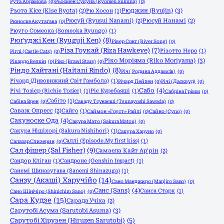
Рута Абрамова
(0)
Рьоомен Сукуна (Ryomen Sukuna)
(0)
Рюджин (Ryujin)
(3)
Рьота Кісе (Kise Ryota)
(2)
Рю Хосон
(1)
Рюсуй (Ryusui Nanami)
(2)
Рюсуй Нанамі
(2)
Рюноске Акутаґава
(0)
Рюуго Сомеока (Someoka Ryuugo)
(1)
Рюґуджі Кен (Ryuguji Ken)
(8)
Рівер Сонг (River Song)
(0)
Різа Гоукай (Riza Hawkeye)
(7)
Різотто Неро
(1)
Ріглі (Castle Cats)
(0)
Ріко Моріяма (Riko Moriyama)
(3)
Рікардо Велкін
(0)
Ріко (Brawl Stars)
(0)
Ріндо Хайтані (Haitani Rindo)
(8)
Річ ( Родина Аддамсів)
(0)
Річард (Дивовижний Світ Гамбола)
(1)
Річард Пейпен
(0)
Річі (Дасквуд)
(0)
Сабо
(4)
Річі Тозієр (Richie Tozier)
(1)
Ріє Куребаяші
(1)
Сабріна Грімм
(0)
Сабіто
(1)
Сабіна Врен
(0)
Саваду Тсунаєші (Tsunayoshi Sawada)
(0)
Саваж Опресс
(2)
Сайго
(1)
Саймон «Гоуст» Райлі
(0)
Сайно (Cyno)
(0)
Сакуноске Ода
(4)
Сакура Мато (Sakura Matou)
(0)
Сакура Нішіхорі (Sakura Nishihori)
(1)
Сакура Харуно
(0)
Саллі (Episode.My first kiss)
(1)
Салазар Слизерин
(0)
Сал фішер (Sal Fisher)
(9)
Самаела Кайт Ар'рін
(2)
Сандор Кліган
(1)
Сандроне (Genshin Impact)
(1)
Санемі Шиназугава (Sanemi Shinazuga)
(1)
Санзу (Акаші) Харучійо
(14)
Сано Манджиро (Manjiro Sano)
(0)
Санс (Sans)
(4)
Санса Старк
(1)
Сано Шінічіро (Shinichiro Sano)
(0)
Сара Кудзе
(15)
Сарада Учіха
(2)
Сарутобі Асума (Sarutobi Asuma)
(3)
Сарутобі Хірузен (Hiruzen Sarutobi)
(5)