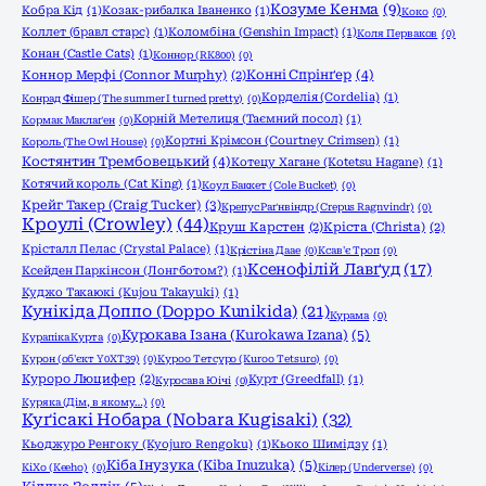
Козуме Кенма
(9)
Кобра Кід
(1)
Козак-рибалка Іваненко
(1)
Коко
(0)
Коллет (бравл старс)
(1)
Коломбіна (Genshin Impact)
(1)
Коля Перваков
(0)
Конан (Castle Cats)
(1)
Коннор (RK800)
(0)
Конні Спрінґер
(4)
Коннор Мерфі (Connor Murphy)
(2)
Корделія (Cordelia)
(1)
Конрад Фішер (The summer I turned pretty)
(0)
Корній Метелиця (Таємний посол)
(1)
Кормак Маклаґен
(0)
Кортні Крімсон (Courtney Crimsen)
(1)
Король (The Owl House)
(0)
Костянтин Трембовецький
(4)
Котецу Хагане (Kotetsu Hagane)
(1)
Котячий король (Cat King)
(1)
Коул Баккет (Cole Bucket)
(0)
Крейг Такер (Craig Tucker)
(3)
Крепус Раґнвіндр (Crepus Ragnvindr)
(0)
Кроулі (Crowley)
(44)
Круш Карстен
(2)
Кріста (Christa)
(2)
Крісталл Пелас (Crystal Palace)
(1)
Крістіна Даае
(0)
Ксав'є Троп
(0)
Ксенофілій Лавґуд
(17)
Ксейден Паркінсон (Лонгботом?)
(1)
Куджо Такаюкі (Kujou Takayuki)
(1)
Кунікіда Доппо (Doppo Kunikida)
(21)
Курама
(0)
Курокава Ізана (Kurokawa Izana)
(5)
Курапіка Курта
(0)
Курон (об'єкт Y0XT39)
(0)
Куроо Тетсуро (Kuroo Tetsuro)
(0)
Куроро Люцифер
(2)
Курт (Greedfall)
(1)
Куросава Юічі
(0)
Куряка (Дім, в якому…)
(0)
Куґісакі Нобара (Nobara Kugisaki)
(32)
Кьоджуро Ренгоку (Kyojuro Rengoku)
(1)
Кьоко Шимідзу
(1)
Кіба Інузука (Kiba Inuzuka)
(5)
КіХо (Keeho)
(0)
Кілер (Underverse)
(0)