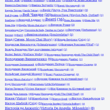
Ванда Максимова
(8)
Ван Їбо
(5)
Вальт Аой
(2)
Вамм (Wammu)
(1)
Ванесса Енотека
(1)
Ваніка Зоґратіс
(1)
Варлі (Не голодуй)
(0)
Варіс (Varys, Гра Престолів)
(2)
Варрік Тетрас (Varrik Tetras)
(0)
Вей Чандзе
(20)
Вейлон Парк (Waylon Park, Outlast)
(1)
Вей Вусянь
(0)
Венті
(36)
Венздей Аддамс
(1)
Венбара
(0)
Вень Жвохань
(0)
Вень Нін
(0)
Вернон Роше
(2)
Вень Цін
(0)
Верба (Moon chai story)
(0)
Вертумн (Vertumnus)
(1)
Вероніка де Сад (Veronica de Sade, Vanitas no Carte)
(0)
Вивірколапка (Squirrelstar)
(3)
Вессел
(0)
Веґґі
(0)
Влад (Сирин, Moon Chai Story)
(4)
Влада Берізка (Слід)
(1)
Владислав Михальчук (Schmalgauzen)
(1)
Вовчиця Роксана (FNaF)
(1)
Вождь Бромден (Над зозулиним гніздом)
(1)
Волес Веллс (Wallace Wells)
(1)
Володарка (Викрадач дітей/The Child Thief)
(0)
Володимир Винниченко
(9)
Володимир Дантес
(1)
Володимир Петров
(1)
Володимир Зеленський
(0)
Володимир Сосюра
(0)
Володимир Яновський
(1)
Вольфганг (Не голодуй)
(0)
Вольфганг Амадей Моцарт
(1)
Вонг (Доктор Стрендж)
(0)
Ворони (Книжки та кістяний пил)
(1)
Ворон (Moon chai story)
(0)
Вуді (Не голодуй)
(0)
Вчителька (Little Nightmares)
(0)
Вів'єн Гармон (Vivien Harmon)
(1)
Вів (Книжки та Кістяний пил)
(1)
Вівіан Дель Анхель
(0)
Відьма (Викрадач дітей/The Child Thief)
(0)
Віжен (Vision)
(4)
Вікерботом
(1)
Віктор Никифоров
(2)
Віктор Крей
(0)
Віктор Шаблій (Слід)
(3)
Вікторія Белфрі (Victoria Belfrey)
(0)
Вікторія де Анжеліс (Victoria De Angelis, Måneskin)
(8)