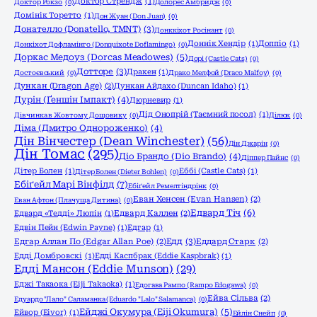
Доктор Стрендж
(1)
Доктор Рокзо
(0)
Долорес Амбридж
(0)
Домінік Торетто
(1)
Дон Жуан (Don Juan)
(0)
Донателло (Donatello, TMNT)
(3)
Донккіхот Росінант
(0)
Доннік Хендір
(1)
Доппіо
(1)
Донкіхот Дофламінго (Donquixote Doflamingo)
(0)
Доркас Медоуз (Dorcas Meadowes)
(5)
Дорі (Castle Cats)
(0)
Дотторе
(3)
Дракен
(1)
Достоєвський
(0)
Драко Мелфой (Draco Malfoy)
(0)
Дункан (Dragon Age)
(2)
Дункан Айдахо (Duncan Idaho)
(1)
Дурін (Ґеншін Імпакт)
(4)
Дюрневир
(1)
Дід Онопрій (Таємний посол)
(1)
Дівчинка в Жовтому Дощовику
(0)
Ділюк
(0)
Діма (Дмитро Однороженко)
(4)
Дін Вінчестер (Dean Winchester)
(56)
Дін Джарін
(0)
Дін Томас
(295)
Діо Брандо (Dio Brando)
(4)
Діппер Пайнс
(0)
Дітер Болен
(1)
Еббі (Castle Cats)
(1)
Дітер Болен (Dieter Bohlen)
(0)
Ебіґейл Марі Вінфілд
(7)
Ебіґейл Ремелтіндрінк
(0)
Еван Хенсен (Evan Hansen)
(2)
Еван Афтон (Плачуща Дитина)
(0)
Едвард Тіч
(6)
Едвард «Тедді» Люпін
(1)
Едвард Каллен
(2)
Едвін Пейн (Edwin Payne)
(1)
Едгар
(1)
Едд
(3)
Едгар Аллан По (Edgar Allan Poe)
(2)
Еддард Старк
(2)
Едді Домбровскі
(1)
Едді Каспбрак (Eddie Kaspbrak)
(1)
Едді Мансон (Eddie Munson)
(29)
Еджі Такаока (Eiji Takaoka)
(1)
Едогава Рампо (Rampo Edogawa)
(0)
Ейва Сільва
(2)
Едуардо "Лало" Саламанка (Eduardo "Lalo" Salamanca)
(0)
Ейджі Окумура (Eiji Okumura)
(5)
Ейвор (Eivor)
(1)
Ейлін Снейп
(0)