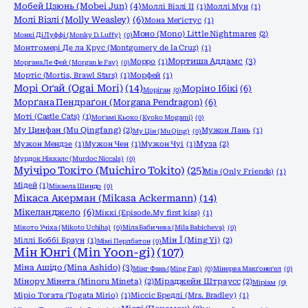
Мобей Цзюнь (Mobei Jun)
(4)
Моллі Візлі ІІ
(1)
Моллі Мун
(1)
Молі Візлі (Molly Weasley)
(6)
Мона Меґістус
(1)
Моно (Mono) Little Nightmares
(2)
Монкі Ді Луффі (Monky D. Luffy)
(0)
Монтгомері Де ла Крус (Montgomery de la Cruz)
(1)
Мортиша Аддамс
(3)
Морро
(1)
Моргана Ле Фей (Morgan le Fay)
(0)
Мортіс (Mortis, Brawl Stars)
(1)
Морфей
(1)
Морі Оґай (Ogai Mori)
(14)
Моріно Ібікі
(6)
Моріган
(0)
Морґана Пендраґон (Morgana Pendragon)
(6)
Моті (Castle Cats)
(1)
Моґамі Кьоко (Kyoko Mogami)
(0)
Му Цинфан (Mu Qingfang)
(2)
Мужон Лань
(1)
Му Цін (Mu Qing)
(0)
Мужон Мендзе
(1)
Мужон Чен
(1)
Мужон Чуі
(1)
Муза
(2)
Мурдок Ніккалс (Murdoc Niccals)
(0)
Муічіро Токіто (Muichiro Tokito)
(25)
Мів (Only Friends)
(1)
Мідей
(1)
Мікаела Шиндо
(0)
Мікаса Акерман (Mikasa Ackermann)
(14)
Мікеланджело
(6)
Міккі (Episode.My first kiss)
(1)
Мікото Учіха (Mikoto Uchiha)
(0)
Міла Бабичева (Mila Babicheva)
(0)
Міллі Боббі Браун
(1)
Мін Ї (Ming Yi)
(2)
Мімі Перлбатон
(0)
Мін Юнгі (Min Yoon-gi)
(107)
Міна Ашідо (Mina Ashido)
(3)
Мінг Фань (Ming Fan)
(0)
Мінерва Макґонеґел
(0)
Мінору Мінета (Minoru Mineta)
(2)
Міраджейн Штраусс
(2)
Міріам
(0)
Міріо Тогата (Togata Mirio)
(1)
Міссіс Бредлі (Mrs. Bradley)
(1)