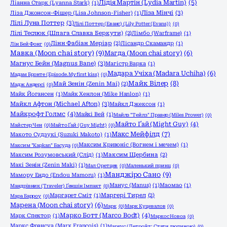
Лідія Мартін (Lydia Martin)
(5)
Ліанна Старк (Lyanna Stark)
(1)
Ліза Мінчі
(3)
Ліза Джонсон-Фішер (Lisa Johnson-Fisher)
(1)
Лілі Луна Поттер
(3)
Лілі Поттер (Еванс) (Lily Potter (Evans))
(0)
Лілі Теслюк (Шпага Славка Беркути)
(2)
Лімбо (Warframe)
(1)
Лінн Фабіан Меріар
(2)
Лісандр Скамандр
(1)
Лін Бей Фонг
(0)
Мавка (Moon chai story)
(9)
Магда (Moon chai story)
(6)
Магнус Бейн (Magnus Bane)
(3)
Магістр Варка
(1)
Мадара Учіха (Madara Uchiha)
(6)
Мадам Бронте (Episode.My first kiss)
(0)
Майк Вілер
(8)
Май Зенін (Zenin Mai)
(2)
Мадж Андерсі
(0)
Майк Йогансен
(1)
Майк Хенлон (Mike Hanlon)
(1)
Майкл Афтон (Michael Afton)
(3)
Майкл Джексон
(1)
Майкрофт Голмс
(4)
Майкі Вей
(1)
Майлз "Тейлз" Правер (Miles Prower)
(0)
Майто Ґай (Might Guy)
(4)
Майстер Чен
(0)
Майто Ґай (Guy Might)
(0)
Макс Мейфілд
(7)
Макото Судзукі (Suzuki Makoto)
(1)
Максим Кривоніс (Вогнем і мечем)
(1)
Максим "Kapkan" Басуда
(0)
Максим Розумовський (Слід)
(1)
Максим Щербина
(2)
Макі Зенін (Zenin Maki)
(1)
Мал Оретцев
(0)
Маленький принц
(0)
Манджіро Сано
(9)
Мамору Ендо (Endou Mamoru)
(1)
Манус (Manus)
(1)
Маомао
(1)
Мандрівник (Traveler) Ґеншін Імпакт
(0)
Маргарет Сміт
(1)
Маргері Тирел
(2)
Мара Барроу
(0)
Марена (Moon chai story)
(6)
Марк
(0)
Марк Куцевалов
(0)
Марко Ботт (Marco Bodt)
(4)
Марк Спектор
(1)
Маркос Новоа
(0)
Маркс Франсуа (Marx Francois)
(1)
Маркус (Детройт: Стати людиною)
(0)