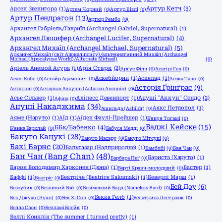
Артур Кетч
(3)
Арсен Звенигора
(1)
Артем Чорний
(0)
Артур Візлі
(0)
Артур Пендрагон
(13)
Артюр Рембо
(0)
Архангел Габріель/Гавриїл (Archangel Gabriel, Supernatural)
(1)
Архангел Люцифер (Archangel Lucifer, Supernatural)
(4)
Архангел Михаїл (Archangel Michael, Supernatural)
(5)
Архангел Михаїл (світ Апокаліпсису)/альтернативний Михаїл (Archangel
Michael (Apocalypse World)/Alternate Michael)
(0)
Аріель Анемой Асура
(1)
Арія Старк
(2)
Арґус Філч
(0)
Асагірі Ген
(0)
Аскебйорни
(1)
Аскелад
(1)
Асахі Кобе
(0)
Асгайр Адамович
(0)
Асока Тано
(0)
Асторія Ґрінґрас
(9)
Астаріон
(0)
Астаріон Анкунін (Astarion Ancunin)
(0)
Асьє Сільвер
(1)
Ахілесс Девенпорт
(1)
Ацуші "Аккун" Сендо
(2)
Афіна
(0)
Ацуші Накаджима
(34)
Аякс Петропол
(1)
Ашильда (Ashildr)
(0)
Аяме (Наруто)
(1)
Аїд
(1)
Аїден Фаулі-Прейшер
(1)
Б'якуя Тогамі
(0)
Баджі Кейске
(15)
ББк/Бабенко
(4)
Б'янка Барклай
(0)
Бабуся Медді
(0)
Бакуго Кацукі
(28)
Бакуго Масару
(0)
Бакуго Мітсукі
(0)
Бакі Барнс
(20)
Бальтазар (Надприродне)
(1)
Бамблбі
(0)
Бан Чан
(0)
Бан Чан (Bang Chan)
(48)
Бариста (Харуто)
(1)
Барбара Пеґ
(0)
Барон Володимир Харконен (Дюна)
(1)
Бастер
(1)
Барті Кравч-молодший
(0)
Баффі
(1)
Беатріче (Beatrice Sakamaki)
(1)
Беверлі Марш
(1)
Беатріс
(0)
Бей Доу
(6)
Беззубик
(0)
Безликий Бай
(0)
Безіменний Бард (Nameless Bard)
(0)
Бекка Гелб
(1)
Бек Джухо (Зухо)
(0)
Бек Хі Сон
(0)
Белатриса Лестранж
(0)
Белла Свон
(0)
Белламі Блейк
(0)
Беллі Конклін (The summer I turned pretty)
(1)