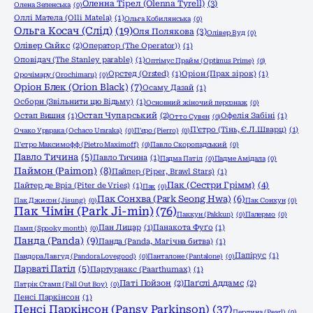
Оленна Тірел (Olenna Tyrell)
(3)
Олена Зеленська
(0)
Оллі Матела (Olli Matela)
(1)
Ольга Кобилянська
(0)
Ольга Косач (Слід)
(19)
Оля Полякова
(3)
Олівер Вуд
(0)
Олівер Сайкс
(2)
Оператор (The Operator))
(1)
Оповідач (The Stanley parable)
(1)
Оптімус Прайм (Optimus Prime)
(0)
Орстед (Orsted)
(1)
Оріон (Прах зірок)
(1)
Орочімару (Orochimaru)
(0)
Оріон Блек (Orion Black)
(7)
Осаму Дазай
(1)
Осборн (Звільнити цю Відьму)
(1)
Основний жіночий персонаж
(0)
Остап Вишня
(1)
Остап Чупарський
(2)
Офелія Забіні
(1)
Отто Сувен
(0)
П'єтро (Тінь, Є.Л.Шварц)
(1)
Очако Урарака (Ochaco Uraraka)
(0)
П'єро (Pierro)
(0)
П'єтро Максимофф (Pietro Maximoff)
(0)
Павло Скоропадський
(0)
Павло Тичина
(5)
Павло Тичина
(1)
Падма Патіл
(0)
Падме Амідала
(0)
Паймон (Paimon)
(8)
Пайпер (Piper, Brawl Stars)
(1)
Пак (Сестри Грімм)
(4)
Пайтер де Вріз (Piter de Vries)
(1)
Пак
(0)
Пак Сонхва (Park Seong Hwa)
(6)
Пак Джисон (Jisung)
(0)
Пак Сонхун
(0)
Пак Чімін (Park Ji-min)
(76)
Паккун (Pakkun)
(0)
Палермо
(0)
Пан Лицар
(1)
Панакота Фуґо
(1)
Памп (Spooky month)
(0)
Панда (Panda)
(9)
Панда (Panda, Магічна битва)
(1)
Папірус
(1)
Пандора Лавгуд (Pandora Lovegood)
(0)
Панталоне (Pantalone)
(0)
Парваті Патіл
(5)
Партурнакс (Paarthurnax)
(1)
Паті Пойзон
(2)
Паґслі Аддамс
(2)
Патрік Стамп (Fall Out Boy)
(0)
Пенсі Паркінсон
(1)
Пенсі Паркінсон (Pansy Parkinson)
(37)
Перлина (Pearl)
(0)