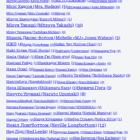
Місті (Покемон)
(3)
Містер Портер (Kevin Porter)
(0)
Місячний лицар
(0)
Місіс Хадсон (Mrs. Hudson)
(5)
Мітараші Анко (Anko Mitarashi)
(0)
Міто Узумакі (Mito Uzumaki)
(0)
Міцукі
(0)
Міцурі Канроджи (Kanroji Mitsuri)
(1)
Міцуя Такаші (Mitsuya Takashi)
(10)
Мічізу Тачихара (Tachihara Michizo)
(0)
Мішель Джонс-Вотсон (Michelle «MJ» Jones-Watson)
(5)
НЖП
(4)
Найвз Чау (Knives Chau)
(1)
Надія Дорофеєва
(0)
Найл Хоран (Niall Horan)
(1)
Найтмер (Underverse)
(0)
Накахара Чуя
(0)
Накія (Nakia)
(1)
Нам-Гю (Nam-gyu)
(2)
Намі (Ван Піс)
(0)
Наміаші Райдо
(1)
Намікадзе Мінато
(1)
Нана Комацу, «Хачі»
(0)
Нана Осакі
(2)
Нанамі Кєнто (Nanami Kento)
(0)
Нао Серізава
(0)
Наото Тачібана (Tachibana Naoto)
(2)
Наомі Танідзакі (Tanizaki Naomi)
(0)
Напстаблук (Napstablook)
(1)
Нара Шікаку (Nara Shikaku)
(0)
Нара Шікамару (Shikamaru Nara)
(3)
Наранча Гірга
(5)
Наруто Узумакі (Naruto Uzumaki)
(8)
Нарциса Мелфой (Narcissa Malfoy)
(0)
Наталі Рене Уокер
(0)
Наташа Романова (Чорна Вдова)
(0)
Натсуме (EPHEMERAL)
(0)
Нацукі Мамія (Natsuki Mamiya)
(1)
Нацу Драгніл (Natsu Dragneel)
(0)
Нацуя Кірішима
(1)
Небра Сільвер (Nebra Silva)
(1)
Нацукі Субару
(0)
Невіл Лонґботтом (Neville Longbottom)
(12)
Нед Лідс (Ned Leeds)
(4)
Недзуко Камадо
(0)
Ненсі Вілер
(0)
Ненсі Дрю
(0)
Нея Карлсон (Nea Karlsson)
(1)
Нетеям
(0)
Нефертарі Віві (Nefertari Vivi)
(0)