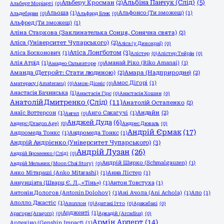
Альбіна Панчук (Слід)
(5)
Альберу Кросман
(2)
Альберт Моріарті
(0)
Альоша
(1)
Альфонсо (Ти зможеш)
(1)
Альдебаран
(0)
Альфард Блек
(0)
Альфред (Ти зможеш)
(1)
Аліна Старкова (Заклинателька Сонця, Сонячна свята)
(2)
Аліса (Університет Чупарського)
(2)
Аліса (у Дивокраї)
(0)
Аліса Лонґботом
(3)
Аліса Босконович
(1)
Алістер
(0)
Алістер Тейрін
(0)
Алія Атрід
(1)
Аманай Ріко (Riko Amanai)
(1)
Амадео Сальваторе
(0)
Аманда (Детройт: Стати людиною)
(2)
Амара (Надприродне)
(2)
Амос Діґорі
(1)
Аматерасу (Amaterasu)
(0)
Амон-Діоніс
(0)
Анастасія Бачинська
(1)
Анастасія Гірс
(0)
Анастасія Хошин
(0)
Анатолій Дмитренко (Слід)
(11)
Анатолій Остапенко
(2)
Анаїс Воттерсон
(1)
Анго Сакагучі
(1)
Андайн
(2)
Ангел
(0)
Анджей Дуда
(6)
Андерс (Dragon Age)
(0)
Андрес Дюваль
(0)
Андрій Єрмак
(17)
Андромеда Тонкс
(1)
Андромеда Тонкс
(1)
Андрій Андрієнко (Університет Чупарського)
(3)
Андрій Лузан
(26)
Андрій Броменко (Слід)
(0)
Андрій Ширко (Schmalgauzen)
(1)
Андрій Мельник (Moon Chai Story)
(0)
Анко Мітараші (Anko Mitarashi)
(1)
Анна Лістер
(1)
Аннунціата (Шварц Є. Л., «Тінь»)
(1)
Антон Товстуха
(1)
Антонін Дологов (Antonin Dolohov)
(1)
Ані Ачола (Ani Achola)
(1)
Апо
(1)
Аполло Джастіс
(1)
Аполлон
(0)
Аратакі Ітто
(0)
Арахабакі
(0)
Ардженті
(1)
Араґорн (Aragorn)
(0)
Аркадій (Arcadius)
(0)
Армін Арлерт
(14)
Арлекіно (Genshin Impact)
(1)