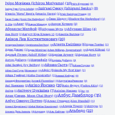
Ічіро Моріяма (Ichirou Moriyama)
(10)
Ічіґо Куросакі
(0)
Ішіґамі Сенку (Ishigami Senku)
(8)
Ішіда Урю (Uryu Ishida)
(0)
Іґнасіо "Начо" Варґа (Ignacio Varga)
(1)
Іґніс Еміліуш Стаард
(0)
Їжак Шедоу (Shadow the Hedgehog)
(1)
Їжак Сонік (Sonic the Hedgehog)
(0)
Аанг
(2)
Аарон Хочнер
(2)
А-Цін
(0)
Аарон Міньярд
(0)
Абраксас Мелфой
(8)
Абураме Шіно
(4)
Абураме Мута
(1)
Ава Нотт
(1)
Август Кіра Клевер 13
(1)
Авелін Валлен
(1)
Авінов Лев Костянтинович
(20)
Агнета Емілівна
(6)
Адам Гонтьє
(1)
Агацума Зеніцу (Agatsuma Zen'itsu)
(0)
Адам Джонс
(1)
Адачі Кійоші
(1)
Адам Мілліґан (Adam Milligan, Supernatural)
(0)
Адольф Гітлер (Adolf Hitler)
(2)
Адріан Агрест
(2)
Адріан Нотт
(1)
Азгор Дріїмур
(1)
Азирафаїл
(2)
Азріель Дріїмур
(0)
Айзава Сьота
(7)
Айві Белфрі (Ivy Belfrey)
(1)
Айзен Соуске
(0)
Айріс (Episode.My first kiss)
(1)
Айнз Оал Гоун (Момонга)
(0)
Айша Грейрат (Aisha Gureiratto)
(1)
Акааші Кейджі
(0)
Аккарді Флорентіно (Accardi Florentino)
(0)
Акутаґава Рюноске
(0)
Акіко Йосано
(20)
Акі Хаякава
(2)
Акіо Фудоу (Fudou Akio)
(1)
Акітеру Цукішіма
(7)
Акіра
(1)
Акіхіко Накано
(1)
Ал
(0)
Албус Дамблдор
(35)
Алан (Сирин, Moon Chai Story)
(3)
Албус Северус Поттер
(5)
Алекс Стендел (Alex Standall)
(1)
Алерія Тірелл
(1)
Аллура
(1)
Алексі Каунісвесі (Aleksi Matias Kaunisvesi)
(0)
Альбедо
(22)
Алонсо Дель Анхель
(0)
Алукард
(0)
Аль-Хайтам
(0)