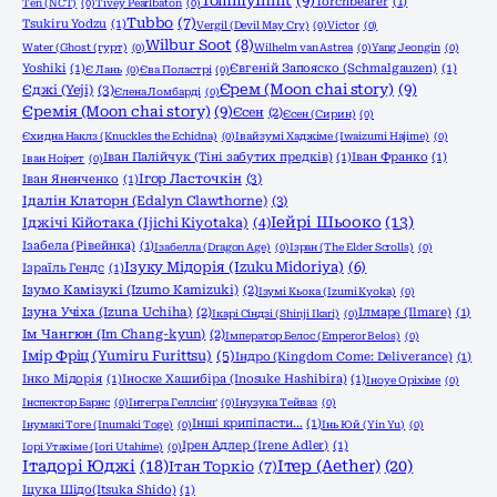
TommyInnit
(9)
Torchbearer
(1)
Ten (NCT)
(0)
Tivey Pearlbaton
(0)
Tubbo
(7)
Tsukiru Yodzu
(1)
Vergil (Devil May Cry)
(0)
Victor
(0)
Wilbur Soot
(8)
Water (Ghost (гурт)
(0)
Wilhelm van Astrea
(0)
Yang Jeongin
(0)
Yoshiki
(1)
Євгеній Запояско (Schmalgauzen)
(1)
Є Лань
(0)
Єва Поластрі
(0)
Єрем (Moon chai story)
(9)
Єджі (Yeji)
(3)
Єлена Ломбарді
(0)
Єремія (Moon chai story)
(9)
Єсен
(2)
Єсен (Сирин)
(0)
Єхидна Наклз (Knuckles the Echidna)
(0)
Івайзумі Хаджіме (Iwaizumi Hajime)
(0)
Іван Палійчук (Тіні забутих предків)
(1)
Іван Франко
(1)
Іван Ноірет
(0)
Ігор Ласточкін
(3)
Іван Яненченко
(1)
Ідалін Клаторн (Edalyn Clawthorne)
(3)
Іейрі Шьооко
(13)
Іджічі Кійотака (Ijichi Kiyotaka)
(4)
Ізабела (Рівейнка)
(1)
Ізабелла (Dragon Age)
(0)
Ізран (The Elder Scrolls)
(0)
Ізуку Мідорія (Izuku Midoriya)
(6)
Ізраїль Гендс
(1)
Ізумо Камізукі (Izumo Kamizuki)
(2)
Ізумі Кьока (Izumi Kyoka)
(0)
Ізуна Учіха (Izuna Uchiha)
(2)
Ілмаре (Ilmare)
(1)
Ікарі Сіндзі (Shinji Ikari)
(0)
Ім Чангюн (Im Chang-kyun)
(2)
Імператор Белос (Emperor Belos)
(0)
Імір Фріц (Yumiru Furittsu)
(5)
Індро (Kingdom Come: Deliverance)
(1)
Інко Мідорія
(1)
Іноске Хашибіра (Inosuke Hashibira)
(1)
Іноуе Оріхіме
(0)
Інспектор Барнс
(0)
Інтегра Геллсінґ
(0)
Інузука Тейваз
(0)
Інші крипіпасти...
(1)
Інумакі Тоге (Inumaki Toge)
(0)
Інь Юй (Yin Yu)
(0)
Ірен Адлер (Irene Adler)
(1)
Іорі Утахіме (Iori Utahime)
(0)
Ітадорі Юджі
(18)
Ітер (Aether)
(20)
Ітан Торкіо
(7)
Іцука Шідо(Itsuka Shido)
(1)