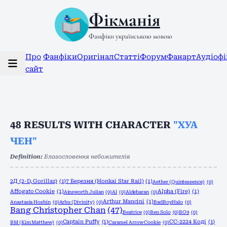
Фікманія
Фанфіки українською мовою
Про
Фанфіки
Оригінал
Статті
Форум
Фанарт
Аудіоф
сайт
48
RESULTS WITH CHARACTER
"ХУА
ЧЕН"
Definition:
Благословення небожителів
2Д (2-D, Gorillaz)
(1)
7 Березня (Honkai Star Rail)
(1)
Aether (Quintessence)
(0)
Affogato Cookie
(1)
Alpha (Fire)
(1)
Ainsworth Julian
(0)
Al
(0)
Aldebaran
(0)
Arthur Mancini
(1)
Anastasia Hoshin
(0)
Arhu (Divinity)
(0)
BadBoyHalo
(0)
Bang Christopher Chan
(47)
Beatrice
(0)
Ben Solo
(0)
BG9
(0)
Captain Puffy
(1)
CC-2224 Коді
(1)
BM (Kim Matthew)
(0)
Caramel Arrow Cookie
(0)