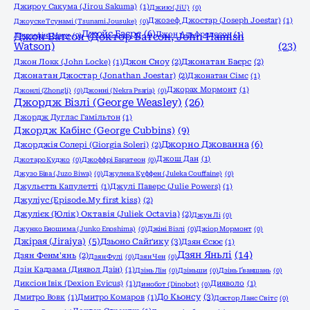
Джироу Сакума (Jirou Sakuma)
(1)
Джию (JiU)
(0)
Джозеф Джостар (Joseph Joestar)
(1)
Джоyске Тсунамі (Tsunami Jousuke)
(0)
Джойс Баєрс
(6)
Джон Альфредссон
(1)
Джозефіна Марч
Джон Ватсон (Доктор Ватсон, John Hamish
(0)
Watson)
(23)
Джон Локк (John Locke)
(1)
Джон Сноу
(2)
Джонатан Баєрс
(2)
Джонатан Джостар (Jonathan Joestar)
(2)
Джонатан Сімс
(1)
Джорах Мормонт
(1)
Джонлі (Zhongli)
(0)
Джонні (Nekra Psaria)
(0)
Джордж Візлі (George Weasley)
(26)
Джордж Дуглас Гамільтон
(1)
Джордж Кабінс (George Cubbins)
(9)
Джорно Джованна
(6)
Джорджія Солері (Giorgia Soleri)
(2)
Джош Дан
(1)
Джотаро Куджо
(0)
Джоффрі Баратеон
(0)
Джузо Біва (Juzo Biwa)
(0)
Джулека Куффен (Juleka Couffaine)
(0)
Джульєтта Капулетті
(1)
Джулі Паверс (Julie Powers)
(1)
Джуліус (Episode.My first kiss)
(2)
Джулієк (Юлік) Октавія (Juliek Octavia)
(2)
Джун Лі
(0)
Джунко Еношима (Junko Enoshima)
(0)
Джіні Візлі
(0)
Джіор Мормонт
(0)
Джірая (Jiraiya)
(5)
Дзьоно Сайґику
(3)
Дзян Єсює
(1)
Дзян Яньлі
(14)
Дзян Фенм'янь
(2)
Дзян Фулі
(0)
Дзян Чен
(0)
Дзін Кадзама (Диявол Дзін)
(1)
Дзінь Лін
(0)
Дзіньши
(0)
Дзінь Ґваншань
(0)
Диксіон Івік (Dexion Evicus)
(1)
Дияволо
(1)
Динобот (Dinobot)
(0)
До Кьонсу
(3)
Дмитро Вовк
(1)
Дмитро Комаров
(1)
Доктор Ланс Світс
(0)