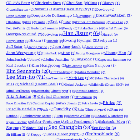
CC-7567 Рекс
(2)
Chidouin Sara
(2)
Choi San
(2)
Cirus
(1)
Clancy
(1)
Cumulus
(1)
Dante (Devil May Cry)
(1)
Crusch Karsten
(0)
Dewdrop
(0)
Dreamwastaken
(3)
Donquixote Doflamingo
(1)
Dong Sicheng
(0)
Doyoung
(0)
Eret
(2)
Ella Mirrel
(0)
Elle
(0)
Emilia
(0)
Ester
(0)
Father Jim Defroque
(0)
Felix Lee
(0)
Felt
(0)
Ferris
(0)
Frederica Baumann
(0)
Fundy
(0)
Futaba Sakura
(0)
Garfiel Tinzel
(0)
Han Jisung
(64)
GeorgeNotFound
(2)
Godwoken
(0)
Hansol
(0)
Hikaru
(1)
Hwang Hyunjin
(2)
Jaehyun
(1)
Harry Potter
(0)
Hoseok
(0)
Jeff Satur
(1)
Jeon Jung-kook
(1)
Jeong Yunho
(0)
Jeon Somin
(0)
Jeon Wooyoung
(3)
Jisung Han
(3)
Jinx
(1)
Jimin Park
(0)
Jisung Gongwon
(0)
Jungkook
(1)
John Jun Suh (Johnny)
(0)
Julius Juukulius
(0)
Kageyama Ranmaru
(0)
Karl Jacobs
(1)
Kim Hongjoong
(2)
Kim Namjoon
(1)
Kim Jennie
(0)
Kim Seungmin
(26)
Kim Tae-hyung
(0)
Lalisa Monoban
(0)
Lee Min-ho
(71)
Mark Lee
(1)
Lee Tae-min
(0)
MC (Main Character)
(0)
Mias
(1)
Michael (Dream SMP)
(2)
Michael Jackson
(0)
Michelle (Dream SMP)
(0)
Mimi Pearlbaton
(0)
Mountain (Ghost (гурт))
(0)
Natsuki Subaru
(0)
Niki Nihachu
(5)
Original Character
(1)
Otto Suwen
(0)
Philza
(7)
Papa Emeritus IV (Cardinal Copia)
(0)
Park Ji-min
(0)
Petra Leyte
(0)
Quackity
(6)
Priscilla Barielle
(2)
Puck
(0)
Rain (Ghost (гурт))
(0)
Ram
(0)
Ranboo
(0)
Reinhard van Astrea
(0)
Rem
(0)
Ricardo Welkin
(0)
Roswaal L. Mathers
(0)
Saber-Prototype (Arthur Pendragon)
(1)
Sakatsuki Miyu
(1)
Ryan Blanchet
(0)
Seo Changbin
(33)
Sapnap
(5)
Satou Kai
(1)
Seo Soojin
(2)
Technoblade
(9)
Swiss (Ghost (гурт))
(1)
Sir Billiam III
(0)
Skeppy
(0)