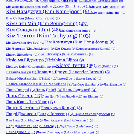
Кіллуа Золдік
(5)
Кіліан Джонс, Капітан Гак (Killian Jones, Captain Hook)
(0)
Кім Джісу (Kim Ji Soo)
(1)
Кім Дженні (Jennie Kim)
(0)
Кім Ліп (Кім Чонин)
(0)
Кім Намджун (Kim Nam-joon)
(61)
Кім Пайн (Kim Pine)
(0)
Кім Са Ран (Moon Chai Story)
(1)
Кім Син Мін (Kim Seung-min)
(43)
Кім Сокджін (Jin)
(48)
Кім Сону (Kim Sunoo)
(0)
Кім Техьон (Kim Taehyung)
(103)
Кім Хонджун (Kim Hong-joong)
(8)
Кім Хесу (Kim Hye Soo)
(0)
Кім Чунмьон (Kim Jun Myeon)
(0)
Кім Юхьон
(0)
Кімера (princess Kimera)
(0)
Кіра Юкімура (Kira Yukimura)
(1)
Кінґслі Шеклболт
(0)
Кірісіма Ейджиро (Kirishima Eijiro)
(9)
Кісакі Тетта
(45)
Кіт (Keith)
(1)
Кіріцугу Емія (Kiritsugu Emiya)
(0)
Лаванда Браун (Lavender Brown)
(8)
Лаванда Браун
(1)
Лайам О'Брайан (Liam O'Brien)
(0)
Лаксус Дреяр (Laxus Dreyar)
(0)
Лаліса Манобан (Lalisa Manoban)
(2)
Ламберт (Lambert)
(0)
Лан Цяньцю
(0)
Лань Вандзі
(5)
Лань Дзін'ї
(4)
Лань Сиджвей
(4)
Лань Січень
(17)
Лань Цзін'ї (Lan Jingyi)
(0)
Лань Ціжень
(0)
Лань Юань (Lan Yuan)
(7)
Ланґа Хасеґава (Hasegawa Ranga)
(8)
Ларрі Джонсон (Larry Johnson)
(5)
Ларс Александерссон
(1)
Лво Бінхе (Luo Binghe)
(0)
Леві Акерман (Levi Ackermann)
(0)
Леді Джессіка (Lady Jessica)
(1)
Леді Лессо (Lady Lesso)
(0)
Лекса (The 100)
(1)
Лелуш Ламперуж (Lelouch Lamperouge)
(0)