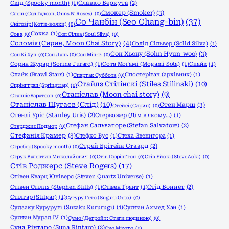
Скід (Spooky month)
(1)
Славко Беркута
(2)
Смокер (Smoker)
(3)
Слеш (Сол Гадсон, Guns N' Roses)
(0)
Со Чанбін (Seo Chang-bin)
(37)
Снігозір (Коти-вояки)
(0)
Сокка
(1)
Сова
(0)
Сол Сілва (Soul Silva)
(0)
Соломія (Сирин, Moon Chai Story)
(4)
Солід Сільвер (Solid Silva)
(1)
Сон Хьону (Sohn Hyun-woo)
(3)
Сон Кі Хун
(0)
Сон Лань
(0)
Сон Мін-гі
(0)
Сорин Журар (Sorine Jurard)
(1)
Сота Моґамі (Mogami Sota)
(1)
Спайк
(1)
Спайк (Brawl Stars)
(1)
Спостерігач (архівник)
(1)
Спартак Суббота
(0)
Стайлз Стілінскі (Stiles Stilinski)
(10)
Спрінгтрап (Springtrap)
(0)
Станіслав (Moon chai story)
(9)
Станніс Баратеон
(0)
Станіслав Шугаєв (Слід)
(10)
Стен Марш
(3)
Стейсі (Сирин)
(0)
Стенлі Уріс (Stanley Uris)
(2)
Стервожер (Дім в якому…)
(1)
Стефан Сальваторе (Stefan Salvatore)
(2)
Стерджис Подмор
(0)
Стефанія Крамер
(3)
Стефко Вус
(1)
Стеха Звенигора
(1)
Стрей Брітейн Стаард
(2)
Стребер (Spooky month)
(0)
Струк Валентин Миколайович
(0)
Стів Гаррінґтон
(0)
Стів Ейокі (Steve Aoki)
(0)
Стів Роджерс (Steve Rogers)
(17)
Стівен Кварц Юніверс (Steven Quartz Universe)
(1)
Стівен Стіллз (Stephen Stills)
(1)
Стівен Ґрант
(1)
Стід Боннет
(2)
Стілгар (Stilgar)
(1)
Сугуру Гето (Suguru Geto)
(0)
Судзаку Куруругі (Suzaku Kururugi)
(1)
Султан Ахмед Хан
(1)
Султан Мурад IV
(1)
Сумо (Детройт: Стати людиною)
(0)
Суна Рінтаро (Suna Rintaro)
(2)
Суо Мікото
(0)