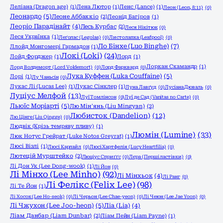
Леліана (Dragon age)
(1)
Лена Лютор
(1)
Ленс (Lance)
(1)
Леон (Leon, 8:11)
(0)
Леонардо
(5)
Леоне Аббаккіо
(2)
Леонід Багіров
(1)
Леоріо Парадінайт
(4)
Лесь Курбас
(2)
Леся Нікітюк
(0)
Леся Українка
(1)
Леґолас (Legolas)
(0)
Листолапка (Leafpool)
(0)
Ло Бінхе (Luo Binghe)
(7)
Ллойд Монгомері Гармадон
(1)
Локі (Loki)
(24)
Лойд Форджер
(1)
Лорд
(1)
Лоркан Скамандр
(1)
Лорд Волдеморт (Lord Voldemort)
(0)
Лорд Фарквард
(0)
Лука Куффен (Luka Couffaine)
(5)
Лорі
(1)
Лу Чаньсін
(0)
Лукас Лі (Lucas Lee)
(1)
Лукас Сінклер
(1)
Луна Лавґуд
(0)
Лусіана Дюваль
(0)
Луціус Мелфой
(13)
Луї Томлінсон
(0)
Луї де Сад (Vanitas no Carte)
(0)
Льюїс Моріарті
(5)
Лю Мін'янь (Liu Mingyan)
(2)
Любисток (Dandelion)
(12)
Лю Цінге (Liu Qingge)
(0)
Людвік (Крізь темряву пливу)
(1)
Люмін (Lumine)
(33)
Люк Нотус Грейрат (Luke Notos Greyrat)
(1)
Люсі Візлі
(1)
Люсі Карлайл
(0)
Люсі Хартфелія (Lucy Heartfilia)
(0)
Лютецій Мурштейко
(2)
Люціус Сприґґс
(0)
Лєра (Перші ластівки)
(0)
Лі Дон Ук (Lee Dong-wook)
(1)
Лі Йон
(0)
Лі Мінхо (Lee Minho)
(92)
Лі Мінхьок
(4)
Лі Ранг
(0)
Лі Фелікс (Felix Lee)
(98)
Лі Те Йон
(1)
Лі Хосок (Lee Ho-seok)
(0)
Лі Черьон (Lee Chae-yeon)
(0)
Лі Чеюн (Lee Jae Yoon)
(0)
Лі Чжухон (Lee Joo-heon)
(5)
Ліа (Lia)
(4)
Ліам Данбар (Liam Dunbar)
(2)
Ліам Пейн (Liam Payne)
(1)