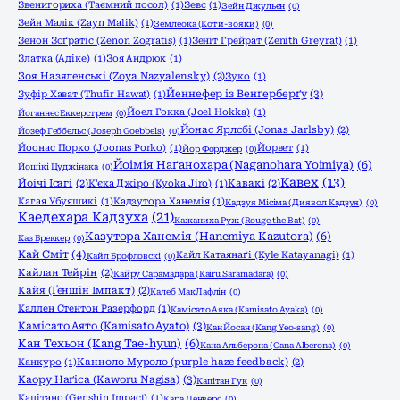
Звенигориха (Таємний посол)
(1)
Зевс
(1)
Зейн Джульєн
(0)
Зейн Малік (Zayn Malik)
(1)
Землеока (Коти-вояки)
(0)
Зенон Зоґратіс (Zenon Zogratis)
(1)
Зеніт Грейрат (Zenith Greyrat)
(1)
Златка (Адіке)
(1)
Зоя Андрюк
(1)
Зоя Назяленські (Zoya Nazyalensky)
(2)
Зуко
(1)
Йеннефер із Венґерберґу
(3)
Зуфір Хават (Thufir Hawat)
(1)
Йоел Гокка (Joel Hokka)
(1)
Йоганнес Еккерстрем
(0)
Йонас Ярлсбі (Jonas Jarlsby)
(2)
Йозеф Геббельс (Joseph Goebbels)
(0)
Йоонас Порко (Joonas Porko)
(1)
Йорвет
(1)
Йор Форджер
(0)
Йоімія Наґанохара (Naganohara Yoimiya)
(6)
Йошікі Цуджінака
(0)
Кавех
(13)
Йоічі Ісагі
(2)
К'єка Джіро (Kyoka Jiro)
(1)
Кавакі
(2)
Кагая Убуяшикі
(1)
Кадзутора Ханемія
(1)
Кадзуя Місіма (Диявол Кадзуя)
(0)
Каедехара Кадзуха
(21)
Кажаниха Руж (Rouge the Bat)
(0)
Казутора Ханемія (Hanemiya Kazutora)
(6)
Каз Бреккер
(0)
Кай Сміт
(4)
Кайл Катаянаґі (Kyle Katayanagi)
(1)
Кайл Брофловскі
(0)
Кайлан Тейрін
(2)
Кайру Сарамадара (Kairu Saramadara)
(0)
Кайя (Ґеншін Імпакт)
(2)
Калеб МакЛафлін
(0)
Каллен Стентон Разерфорд
(1)
Камісато Аяка (Kamisato Ayaka)
(0)
Камісато Аято (Kamisato Ayato)
(3)
Кан Йосан (Kang Yeo-sang)
(0)
Кан Техьон (Kang Tae-hyun)
(6)
Кана Альберона (Cana Alberona)
(0)
Канкуро
(1)
Канноло Муроло (purple haze feedback)
(2)
Каору Наґіса (Kaworu Nagisa)
(3)
Капітан Гук
(0)
Капітано (Genshin Impact)
(1)
Кара Денверс
(0)