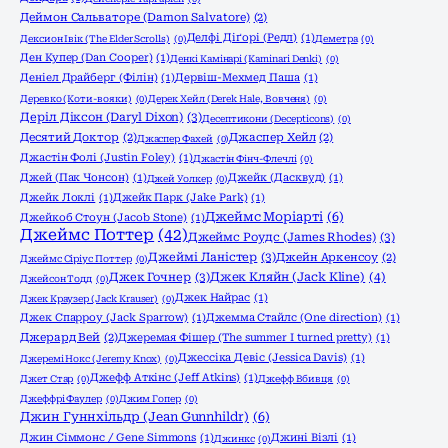
Деймон Сальваторе (Damon Salvatore)
(2)
Делфі Діґорі (Редл)
(1)
Дексион Івік (The Elder Scrolls)
(0)
Деметра
(0)
Ден Купер (Dan Cooper)
(1)
Денкі Камінарі (Kaminari Denki)
(0)
Деніел Драйберг (Філін)
(1)
Дервіш-Мехмед Паша
(1)
Деревко (Коти-вояки)
(0)
Дерек Хейл (Derek Hale, Вовченя)
(0)
Деріл Діксон (Daryl Dixon)
(3)
Десептикони (Decepticons)
(0)
Десятий Доктор
(2)
Джаспер Хейл
(2)
Джаспер Фахей
(0)
Джастін Фолі (Justin Foley)
(1)
Джастін Фінч-Флечлі
(0)
Джей (Пак Чонсон)
(1)
Джейк (Дасквуд)
(1)
Джей Уолкер
(0)
Джейк Локлі
(1)
Джейк Парк (Jake Park)
(1)
Джеймс Моріарті
(6)
Джейкоб Стоун (Jacob Stone)
(1)
Джеймс Поттер
(42)
Джеймс Роудс (James Rhodes)
(3)
Джеймі Ланістер
(3)
Джейн Аркенсоу
(2)
Джеймс Сіріус Поттер
(0)
Джек Гочнер
(3)
Джек Кляйн (Jack Kline)
(4)
Джейсон Тодд
(0)
Джек Найрас
(1)
Джек Краузер (Jack Krauser)
(0)
Джек Спарроу (Jack Sparrow)
(1)
Джемма Стайлс (One direction)
(1)
Джерард Вей
(2)
Джеремая Фішер (The summer I turned pretty)
(1)
Джессіка Девіс (Jessica Davis)
(1)
Джеремі Нокс (Jeremy Knox)
(0)
Джефф Аткінс (Jeff Atkins)
(1)
Джет Стар
(0)
Джефф Вбивця
(0)
Джеффрі Фаулер
(0)
Джим Гопер
(0)
Джин Гуннхільдр (Jean Gunnhildr)
(6)
Джин Сіммонс / Gene Simmons
(1)
Джині Візлі
(1)
Джинкс
(0)