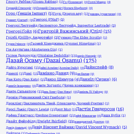
Глоссу Раббан (Glossu Rabban)
(1)
Го (Покемон)
(0)
Голлі Манро
(0)
Горацій Слизоріг
(0)
Горацій Слизоріг (Horace Slughorn)
(0)
Горо (Ґеншін Імпакт)
(5)
Гоук (Dragon age)
(1)
Гравець (гравчиня)
(0)
Грегорі (FNaF)
(2)
Гранат (Garnet)
(0)
Грегорі Лестрейд (Інспектор Лестрейд, Inspector Lestrade)
(2)
Григорій Важинський (Слід)
(15)
Грегорі Ґойл
(6)
Грілбі (Grillby, Андертейл)
(2)
Гунмар (The Elder Scrolls)
(1)
Гьомей Хімеджима (Gyomei Himejima)
(1)
Гурен Ічіносе
(0)
Гін Акутаґава (Akutagawa Gin)
(1)
Гіслен Дедорудія (Ghislaine Dedoldia)
(1)
Дааріо Нахаріс
(0)
Дазай Осаму (Dazai Osamu)
(175)
Дайнслейф
(8)
Дайго Курогамі
(1)
Дайкі Аоміне (Aomine Daiki)
(0)
Даміано Давид
(9)
Дамелі
(1)
Дамі
(1)
Дан Балан
(0)
Даниїл (Сирин)
(6)
Данзо Шимура
(4)
Дан Като (Dan Katо)
(1)
Данте Зоґратіс (Чорна конюшина)
(1)
Даниїл Іващенко
(0)
Данте Сальваторе
(1)
Дань Хенг (Dan Heng)
(0)
Даніель Лі Уайлдс
(0)
Дарвін (Дивовижний Світ Гамбола)
(1)
Дарклінг (Заклинатель Тіней, Олександр, Чорний Єретик)
(1)
Дастін Гендерсон
(16)
Дарсі Льюіс (Darcy Lewis)
(1)
Дарт Мол
(1)
Дафна Ґрінґрасс (Daphne Greengrass)
(1)
Даша Кубік
(1)
Дафф Маккаган
(0)
Двайт Фейрфілд (Dwight Fairfield)
(2)
Дванадцятий Доктор
(0)
Девід Вінсент Ваймак (David Vincent Wymack)
(5)
Девід Амальді
(0)
Дейдара
(1)
Дейенеріс Таргарієн
(0)