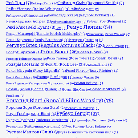
Рей Торо
(7)
Реймонд Сміт (Raymond Smith)
(3)
Рейзор (Razor)
(0)
Рейн Уісперс (Raine Whispers)
(3)
Рейнбоу Деш
(2)
Рейнольд Еккард (Reynold Eckhart)
(1)
Рейндоттір (Rhinedottir)
(0)
Рейнхард ван Астрея
(2)
Рейчел Рот (Рейвен)
(1)
Рейчел Елізабет Дер
(0)
Ремус Люпин
(54)
Рекі К'ян (Reki Kyan)
(8)
Рем
(0)
Рендл Макмерфі (Randle Patrick McMurphy)
(1)
Рене Уокер (Renee Walker)
(0)
Ренлі Баратеон (Renly Baratheon)
(1)
Реттреп (Rattrap)
(1)
Реґулус Блек (Regulus Arcturus Black)
(23)
Робб Старк
(1)
Робін Баклі
(26)
Роберт Баратеон
(1)
Ровер (Rover)
(2)
Розалі Хейл
(3)
Роза Тайлер (Rose Tyler)
(1)
Роджер Тейлор (Queen)
(0)
Розарія (Rosaria)
(5)
Рок Лі (Rock Lee)
(3)
Роксана Візлі
(1)
Роксі Мігурдія (Roxy Migurdia)
(1)
Роксі Ріхтер (Roxy Richter)
(1)
Роланд Вімблдон
(1)
Рокі (Моллі Мун)
(0)
Роланд Дюпен
(0)
Роман Воїнов
(1)
Рома Руденко (Університет Чупарського)
(0)
Роман Дебрін (Schmalgauzen)
(1)
Ромео Монтеккі
(2)
Роман Щербан
(0)
Рон Візлі
(0)
Рональд Візлі (Ronald Bilius Weasley)
(78)
Ророноа Зоро (Roronoa Zoro)
(2)
Росвааль Л. Матерс
(0)
Рубеус Геґрід
(27)
Роуз Ґрейнджер-Візлі
(4)
Рудеус Грейрат (Rudeusu Gureiratto)
(1)
Рудольфус Лестранж
(0)
Рунаан
(0)
Русалонька (Рибалчина русалонька)
(0)
Русе Болтон (Roose Bolton)
(0)
Руслан Маяков (Слід)
(9)
Рута (Книжки та кістяний пил)
(1)