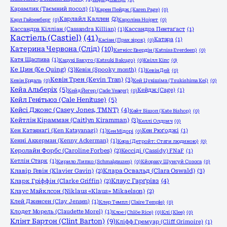
Карамлик (Таємний посол)
(1)
Карен Пейдж (Karen Page)
(0)
Карлайл Каллен
(2)
Карл Гайзенберг
(0)
Кароліна Ноірет
(0)
Кассандра Кілліан (Cassandra Killian)
(1)
Кассандра Пентаґаст
(1)
Кастіель (Castiel)
(41)
Катара
(1)
Касіан (Прах зірок)
(0)
Катерина Червона (Слід)
(10)
Катнісс Евердін (Katniss Everdeen)
(0)
Катя Щаслива
(1)
Кацукі Бакуго (Katsuki Bakugo)
(0)
Квілл Кіпс
(0)
Ке Цин (Ke Quing)
(3)
Кевін (Spooky month)
(1)
Кевін Дей
(0)
Кевін Трен (Kevin Tran)
(3)
Кевін Ердаль
(0)
Кей Цукішіма (Tsukishima Kei)
(0)
Кейа Альберіх
(5)
Кейдж (Cage)
(1)
Кейд Йегер (Cade Yeager)
(0)
Кейл Генітьюз (Cale Henituse)
(5)
Кейсі Джонс (Casey Jones, TMNT)
(4)
Кейт Бішоп (Kate Bishop)
(0)
Кейтлін Кірамман (Caitlyn Kiramman)
(3)
Келлі Олдрич
(0)
Кен Катаянаґі (Ken Katayanagi)
(1)
Кен Рюґоджі
(1)
Кен Мідорі
(0)
Кенні Аккерман (Kenny Ackerman)
(1)
Кера (Детройт: Стати людиною)
(0)
Керолайн Форбс (Caroline Forbes)
(2)
Кессіді (Cassidy) FNaF
(1)
Кетлін Старк
(1)
Кирило Липко (Schmalgauzen)
(0)
Кйораку Шунсуй Созоса
(0)
Клара Освальд (Clara Oswald)
(3)
Клавір Гевін (Klavier Gavin)
(2)
Клаус Гарґрівз
(4)
Кларк Гріффін (Clarke Griffin)
(2)
Клаус Майклсон (Niklaus «Klaus» Mikaelson)
(2)
Клей Дженсен (Clay Jensen)
(1)
Клер Темпл (Claire Temple)
(0)
Клодет Морель (Claudette Morel)
(1)
Клое (Chlöe Rice)
(0)
Клі (Klee)
(0)
Клінт Бартон (Clint Barton)
(9)
Кліфф Гремуар (Cliff Grimoire)
(1)