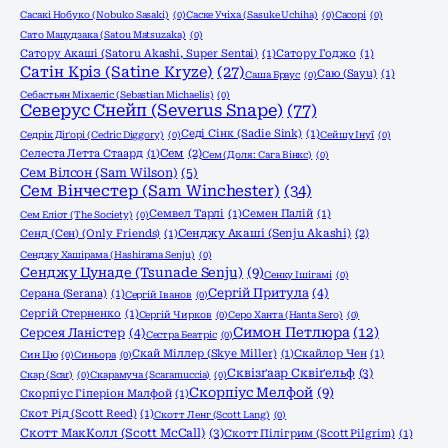
Сасакі Нобуко (Nobuko Sasaki)
(0)
Саске Учіха (Sasuke Uchiha)
(0)
Сасорі
(0)
Сато Мацудзака (Satou Matsuzaka)
(0)
Сатору Акаші (Satoru Akashi, Super Sentai)
(1)
Сатору Годжо
(1)
Сатін Кріз (Satine Kryze)
(27)
Саю (Sayu)
(1)
Саша Браус
(0)
Себастьян Міхаеліс (Sebastian Michaelis)
(0)
Северус Снейп (Severus Snape)
(77)
Седі Сінк (Sadie Sink)
(1)
Седрік Діґорі (Cedric Diggory)
(0)
Сейшу Інуї
(0)
Селеста Летта Стаард
(1)
Сем
(2)
Сем (Доля: Сага Вінкс)
(0)
Сем Вілсон (Sam Wilson)
(5)
Сем Вінчестер (Sam Winchester)
(34)
Семвел Тарлі
(1)
Семен Палій
(1)
Сем Еліот (The Society)
(0)
Сенд (Сен) (Only Friends)
(1)
Сенджу Акаші (Senju Akashi)
(2)
Сенджу Хашірама (Hashirama Senju)
(0)
Сенджу Цунаде (Tsunade Senju)
(9)
Сенку Ішігамі
(0)
Сергій Притула
(4)
Серана (Serana)
(1)
Сергій Іванов
(0)
Сергій Стерненко
(1)
Сергій Чирков
(0)
Серо Ханта (Hanta Sero)
(0)
Симон Петлюра
(12)
Серсея Ланістер
(4)
Сестра Беатріс
(0)
Скай Міллер (Skye Miller)
(1)
Скайлор Чен
(1)
Син Цю
(0)
Синьора
(0)
Сквізґаар Сквіґельф
(3)
Скар (Scar)
(0)
Скарамуча (Scaramuccia)
(0)
Скорпіус Мелфой
(9)
Скорпіус Гіперіон Малфой
(1)
Скот Рід (Scott Reed)
(1)
Скотт Ленг (Scott Lang)
(0)
Скотт МакКолл (Scott McCall)
(3)
Скотт Пілігрим (Scott Pilgrim)
(1)