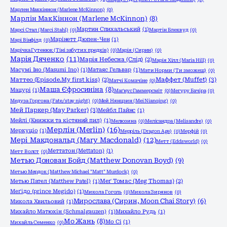
Марлен Маккіннон (Marlene McKinnon)
(0)
Марлін МакКіннон (Marlene McKinnon)
(8)
Мартин Спихальський
(1)
Марсі Стал (Marci Stahl)
(0)
Мартін Блеквуд
(0)
Марінетт Дюпен-Чен
(1)
Марі Вінфілд
(0)
Марічка Гутенюк (Тіні забутих предків)
(0)
Марія (Сирин)
(0)
Марія Дяченко
(11)
Марія Небесна (Слід)
(2)
Марія Хілл (Maria Hill)
(0)
Масумі Іно (Masumi Ino)
(1)
Матаяс Гельвар
(1)
Мати Норми (Ти зможеш)
(0)
Маффет (Muffet)
(3)
Маттео (Episode.My first kiss)
(2)
Матчі Комачіне
(0)
Маша Єфросиніна
(8)
Мацурі
(1)
Маґнус Гаммерсміт
(0)
Мегуру Бачіра
(0)
Медуза Горгона (Fate/stay night)
(0)
Мей Нянцзин (Mei Nianqing)
(0)
Мей Паркер (May Parker)
(3)
Мейбл Пайнс
(1)
Мейлі (Книжки та кістяний пил)
(1)
Мелюзина
(0)
Мелісандра (Melisandre)
(0)
Мерлін (Merlin)
(16)
Меркуціо
(1)
Мерріль (Dragon Age)
(0)
Мерфій
(0)
Мері Макдональд (Mary Macdonald)
(12)
Метт (Eddsworld)
(0)
Меттатон (Mettaton)
(1)
Метт Волст
(0)
Метью Донован Бойд (Matthew Donovan Boyd)
(9)
Метью Мердок (Matthew Michael "Matt" Murdock)
(0)
Метью Пател (Matthew Patel)
(1)
Меґ Томас (Meg Thomas)
(2)
Меґідо (prince Megido)
(1)
Микола Гоголь
(0)
Микола Зирянов
(0)
Мирослава (Сирин, Moon Chai Story)
(6)
Микола Хвильовий
(1)
Михайло Матюхін (Schmalgauzen)
(1)
Михайло Рудь
(1)
Мо Жань
(8)
Мо Сі
(1)
Михайль Семенко
(0)