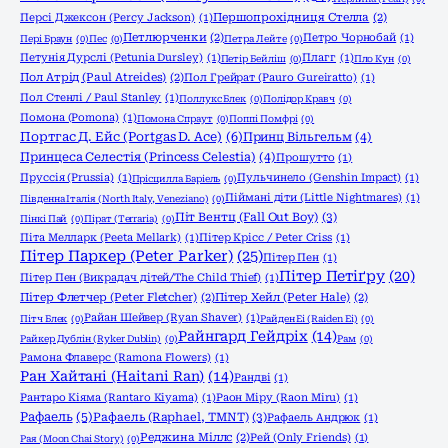
Персі Джексон (Percy Jackson)
(1)
Першопрохідниця Стелла
(2)
Петлюрченки
(2)
Петро Чорнобай
(1)
Пері Браун
(0)
Пес
(0)
Петра Лейте
(0)
Петунія Дурслі (Petunia Dursley)
(1)
Плагг
(1)
Петір Бейліш
(0)
Пло Кун
(0)
Пол Атрід (Paul Atreides)
(2)
Пол Грейрат (Pauro Gureiratto)
(1)
Пол Стенлі / Paul Stanley
(1)
Поллукс Блек
(0)
Полідор Кравч
(0)
Помона (Pomona)
(1)
Помона Спраут
(0)
Поппі Помфрі
(0)
Портгас Д. Ейс (Portgas D. Ace)
(6)
Принц Вільгельм
(4)
Принцеса Селестія (Princess Celestia)
(4)
Прошутто
(1)
Пруссія (Prussia)
(1)
Пульчинело (Genshin Impact)
(1)
Прісцилла Баріель
(0)
Піймані діти (Little Nightmares)
(1)
Південна Італія (North Italy, Veneziano)
(0)
Піт Вентц (Fall Out Boy)
(3)
Пінкі Пай
(0)
Пірат (Terraria)
(0)
Піта Мелларк (Peeta Mellark)
(1)
Пітер Крісс / Peter Criss
(1)
Пітер Паркер (Peter Parker)
(25)
Пітер Пен
(1)
Пітер Петіґру
(20)
Пітер Пен (Викрадач дітей/The Child Thief)
(1)
Пітер Флетчер (Peter Fletcher)
(2)
Пітер Хейл (Peter Hale)
(2)
Райан Шейвер (Ryan Shaver)
(1)
Пітч Блек
(0)
Райден Еі (Raiden Ei)
(0)
Райнгард Гейдріх
(14)
Райкер Дублін (Ryker Dublin)
(0)
Рам
(0)
Рамона Флаверс (Ramona Flowers)
(1)
Ран Хайтані (Haitani Ran)
(14)
Рандві
(1)
Рантаро Кіяма (Rantaro Kiyama)
(1)
Раон Міру (Raon Miru)
(1)
Рафаель
(5)
Рафаель (Raphael, TMNT)
(3)
Рафаель Андрюк
(1)
Реджина Міллс
(2)
Рей (Only Friends)
(1)
Рая (Moon Chai Story)
(0)