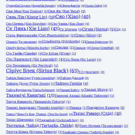
Супербіа Скуало (Superbia Squalo)
(0)
Сфера фактів
(0)
Сьоко Іейрі
(0)
Сюе Мен (Xue Ziming)
(1)
Сюе Ян (Xue Yang)
(2)
Сяо (Xiao)
(40)
Сянь Лін (Xiang Lin)
(10)
Сяо Сінчень (Xiao Xingchen)
(0)
Сяо Чжань (Xiao Zhan)
(0)
Сє Лянь (Xie Lian)
(43)
Сігма (Sigma)
(5)
Сє Цінчен
(1)
Сід
(1)
Сіель Фантомхайв (Ciel Phantomhive)
(1)
Сілко (Silco)
(2)
Сільфіетта (Sylphiette)
(1)
Сільвіо (Ти зможеш)
(0)
Сімон Ерікссон
(0)
Сінолап
(1)
Сінобу Котьо (Shinobu Kocho)
(0)
Сінцьов
(0)
Сіора (Greedfall)
(0)
Сір Гвейн (Ґавейн)
(1)
Сір Еліан (Elyan)
(1)
Сір Ланселот (Sir Lancelot)
(4)
Сір Леон (Sir Leon)
(1)
Сір Персиваль (Sir Percival)
(1)
Сіріус Блек (Sirius Black)
(63)
Т/І (твоє ім'я)
(0)
Тайвін Ланістер (Tywin Lannister)
(0)
Тайлер Джозеф
(0)
Тайлер Ґелпін
(4)
Тайлер Доун (Tyler Down)
(1)
Такаші Міцуя
(1)
Тайґа Фудзімура (Taiga Fujimura)
(0)
Такамі Кейґо
(0)
Такемічі Ханаґакі
(15)
Такеомі Акаші (Akashi Takeomi)
(1)
Такуя Ямамото (Yamamoto Takuya)
(1)
Тамакі Амаджикі (Tamaki Amajiki)
(1)
Танака
(1)
Танджіро Камадо
(2)
Тарас Римар (Слід)
(10)
Танос (Чхве Су Бон, Thanos, Choi Su-bong)
(0)
Тарас Шевченко
(1)
Тарганбой (Cockroach boy)
(0)
Тарталья, Чайлд (Tartaglia, Childe)
(6)
Тато Норми (Ти зможеш)
(1)
Татсуя Кіяма (Kiyama Tatsuya)
(1)
Твайлайт Спаркл (Twilight Sparkle)
(0)