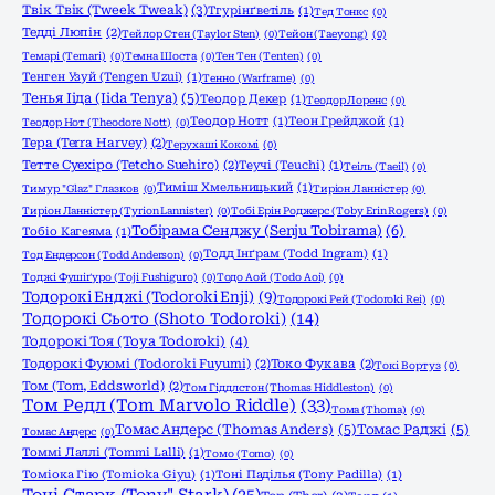
Твік Твік (Tweek Tweak)
(3)
Тгурінґветіль
(1)
Тед Тонкс
(0)
Тедді Люпін
(2)
Тейлор Стен (Taylor Sten)
(0)
Тейон (Taeyong)
(0)
Темарі (Temari)
(0)
Темна Шоста
(0)
Тен Тен (Tenten)
(0)
Тенген Узуй (Tengen Uzui)
(1)
Тенно (Warframe)
(0)
Тенья Ііда (Iida Tenya)
(5)
Теодор Декер
(1)
Теодор Лоренс
(0)
Теодор Нотт
(1)
Теон Грейджой
(1)
Теодор Нот (Theodore Nott)
(0)
Тера (Terra Harvey)
(2)
Терухаші Кокомі
(0)
Тетте Суехіро (Tetcho Suehiro)
(2)
Теучі (Teuchi)
(1)
Теіль (Taeil)
(0)
Тиміш Хмельницький
(1)
Тимур "Glaz" Глазков
(0)
Тиріон Ланністер
(0)
Тиріон Ланністер (Tyrion Lannister)
(0)
Тобі Ерін Роджерс (Toby Erin Rogers)
(0)
Тобірама Сенджу (Senju Tobirama)
(6)
Тобіо Кагеяма
(1)
Тодд Інґрам (Todd Ingram)
(1)
Тод Ендерсон (Todd Anderson)
(0)
Тоджі Фушіґуро (Toji Fushiguro)
(0)
Тодо Аой (Todo Aoi)
(0)
Тодорокі Енджі (Todoroki Enji)
(9)
Тодорокі Рей (Todoroki Rei)
(0)
Тодорокі Сьото (Shoto Todoroki)
(14)
Тодорокі Тоя (Toya Todoroki)
(4)
Тодорокі Фуюмі (Todoroki Fuyumi)
(2)
Токо Фукава
(2)
Токі Вортуз
(0)
Том (Tom, Eddsworld)
(2)
Том Гіддлстон (Thomas Hiddleston)
(0)
Том Редл (Tom Marvolo Riddle)
(33)
Тома (Thoma)
(0)
Томас Андерс (Thomas Anders)
(5)
Томас Раджі
(5)
Томас Андерс
(0)
Томмі Лаллі (Tommi Lalli)
(1)
Томо (Tomo)
(0)
Томіока Гію (Tomioka Giyu)
(1)
Тоні Паділья (Tony Padilla)
(1)
Тоні Старк (Tony" Stark)
(25)