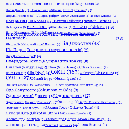
Ноа Себастьян
(1)
Ноа Шнапп
(1)
Ногіцуне (Nogitsune)
(2)
Ноель (Noelle)
(0)
Номер П'ять
(0)
Номи (Little Nightmares)
(0)
Норма (Ти зможеш)
(0)
Норн Грейрат (Norun Gureiratto)
(0)
Норіакі Какьоін
(0)
Ньютон Ґейзлер (Newton Geiszler)
(3)
Нохара Рін (Rin Nohara)
(2)
Нє Хвайсан
(2)
Нік Ф'юрі (Nick Fury)
(2)
Нє Міндзюе
(0)
Нік Маслов
(0)
Ніко Моіланен (Niko Moilanen)
(1)
Ніко Сасакі (Niko Sasaki)
(0)
Ніколас Естебан Хеммік (Nicholas Esteban
Hemmick)
(13)
Ніл Джостен
(43)
Ніколас Руффіло
(0)
Ніколаї Ланцов
(0)
Ніл Перрі (Товариство мертвих поетів)
(7)
Нілу (Genshin Impact)
(0)
Німфадора Тонкс (Nymphadora Tonks)
(8)
Нін Гуан (Ningguang)
(3)
Ніна (Nina Jones)
(1)
Ніна Вільямс
(1)
ОЖП
(365)
Нія (Nya)
(4)
Ніна Зенік
(1)
О Сехун (Oh Se Hun)
(2)
ОЧП
(127)
Обанай Ігуро (Obanai Iguro)
(1)
Обі-Ван Кенобі (Obi-Wan Kenobi)
(0)
Огурі Мусітаро (Mushitaro Oguri)
(0)
Ода Сакуноске (Sakunosuke Oda)
(8)
Одинадцять
(17)
Одинадцятий Доктор
(8)
Ожинозір
(1)
Одноразник (Лоракс (The Lorax))
(0)
Оз (Oz, Ozvaldo Hrafnavins)
(0)
Ойкава Тору (Oikawa Toru)
(4)
Озакі Койо (Ozaki Koyo)
(0)
Оккоцу Юта (Okkotsu Utah)
(4)
Октавія Блейк
(1)
Олександр Дмитрієв
(1)
Олександра (Сирин, Moon Chai Story)
(1)
Олена Бєлова
(3)
Олександра Гонтар
(2)
Олексій Арестович
(0)