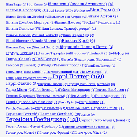
Вілланель (Оксана Астанкова)
(4)
Вілл Баєрс
(0)
Вілл Солас
(0)
Вілл Ґрем
(11)
Віллоу (Не голодуй)
(1)
Віллі Вонка (Willy Wonka)
(0)
Вільям Афтон
(3)
Вілсон Персіваль Хіґсбері
(0)
Вільгельм ван Астрея
(0)
Вільям Джеймс Моріарті
(1)
Вільям Джозеф "Бі-Джі" Бласковіц
(1)
Вільям Леннокс (William Lennox, Трансформери)
(1)
Вільям Овербек (William Overbeck)
(0)
Вінн (Dragon Age)
(0)
Вінсент Креб
(6)
Вінні Вінсент / Vinnie Vinsent
(1)
Вірджинія Пеппер Поттс
(3)
Вінсмок Санджи (Vinsmok Sanji)
(0)
Віртур (Skyrim)
(1)
Вісерис Таргарієн
(0)
Вітторіно (Vittorino, 8:11)
(0)
Віґфрід
(0)
Гаара (Gaara)
(3)
Габі Браун
(3)
Гавриїл (Надприродне (Supernatural)
(0)
Гамбол (Gumball)
(1)
Гамід (Таємний посол)
(1)
Ганнібал Лектер
(0)
Ганс Ланда (Hans Landa)
(0)
Гантер (Совиний дім (The Owl House)
(0)
Гаррі Поттер
(169)
Ганя (Крізь темряву пливу)
(0)
Гаррі Стайлс
(5)
Гарфіель Тінзель
(0)
Гарфілд Мак Логан (БістБой)
(0)
Гвідо Міста
(2)
Гейл Готорн
(1)
Гейтен Матараццо
(1)
Гектор Барбосса
(1)
Гелена Курцевич (Вогнем і мечем)
(1)
Ген Асагірі
(1)
Генк Андерсон
(1)
Генрі (Episode. My first kiss)
(1)
Генрі Міллс
(1)
Генрі Кріл
(0)
Генріх Гіммлер
(1)
Гепзіба Сміт (Hepzibah Smith)
(1)
Генрік Санделін
(0)
Германн Готтліб (Hermann Gottlieb)
(3)
Гермес
(0)
Герміона Ґрейнджер
(148)
Герцог Лєто Атрід (Дюна)
(1)
Гестія Амалія Фаулі-Прейшер
(1)
Гикавка Страхітлива Тріска ІІІ
(0)
Глем-рок Монті
(1)
Глем-рок Фредді
(1)
Глем-рок Чіка
(2)